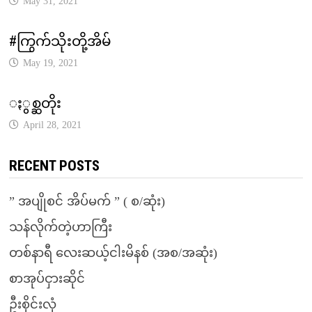
May 31, 2021
#ကြွက်သိုးတို့အိမ်
May 19, 2021
ႏွစ္ဆတိုး
April 28, 2021
RECENT POSTS
” အပျိုစင် အိပ်မက် ” ( စ/ဆုံး)
သန်လိုက်တဲ့ဟာကြီး
တစ်နာရီ လေးဆယ့်ငါးမိနစ် (အစ/အဆုံး)
စာအုပ်ငှားဆိုင်
ဦးစိုင်းလုံ