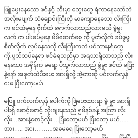
ဖြူဖွေးနေသော ဖင်နှင့် လီးမှာ သွေးတွေ ရဲကာနေသော်လဲ
အလိုးမပျက် သံချောင်းကြီးလို မာကျောနေသော လီးကြီး
က ဖင်ထဲမှနေ ဗိုက်ထဲ ရောက်လာသည်လားမသိ ခွဲမှုး
လက် က ပါးစပ်မှနေ မိမိစောက်စေ့ ကို ပွတ်လိုက် ခပ်ဖွဖွ
စိတ်လိုက် လုပ်နေသလို လီးကြီးကလဲ ဖင်သားနရံတွေ
ကို.ပွတ်သပ်နေရာ ဖင်ခံရသည်မှာ အရသာရှိလာသည် လိုး
နေသော အရှိန်က မရော့ ပိုသွက်လာသည် ခွဲမှုး ဖင်ထဲ မပြီး
နဲ့နော် အဖုတ်ထဲပီးပေး အားရှိလို့ အဲ့တာဆို ပင်လက်လှန်
ပေး ပြီးတော့မယ်
မဖြူ ပက်လက်လှန် ပေါက်ကို ဖြဲပေးထားရာ ခွဲ မှုး အားရှိ
ပါးရှိ စောင့်စောင့် လိုးချနေသည် ၅မိနစ်ခန့် အကြာ လိုး
လိုး…အားနဲ့စောင့်လိုး….ပြီးတော့မယ် ပြီးတော့ မယ်…..
အား….. အား……….အမေရေ ပြီးတော့မယ်
အား….အား…… အာအား…..အမေရေ….. ပြီး……ပြီးပြီ