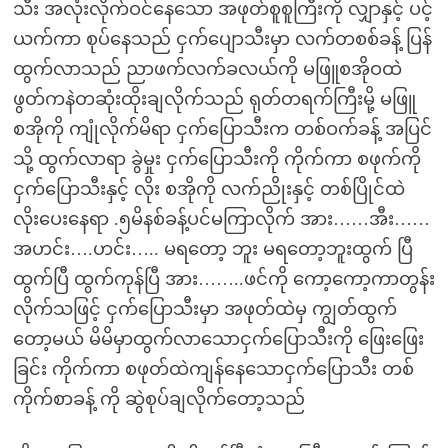
သီး အလုံးလိုက်ဝင်နေသော အဖုတ်စူစူကြီးကို လျှာနှင့် ပင့်
ယက်ကာ စုပ်နေသည် ငှက်ပျောသီးမှာ လက်တစစ်ခန့် ပြန်
ထွက်လာသည် ညာဖက်လက်ခလယ်ကို မဖြူစအိုဝထဲ
ဖွတ်ကနဲတဆုံးထိုးချလိုက်သည် ရုတ်တရက်ကြီးမို့ မဖြူ
စအိုကို ကျုံလိုက်မိရာ ငှက်ပြောသီးက တစ်ဝက်ခန့် အပြင်
သို့ ထွက်လာရာ ခွဲမှုး ငှက်ပြောသီးကို ကိုက်ကာ စဖုက်ကို
ငှက်ပြောသီးနှင့် လိုး စအိုကို လက်ညိုးနှင့် တစ်ပြိုင်ထဲ
လိုးပေးနေရာ .၅မိနစ်ခန့်ပင်မကြာလိုက် အား……အီး……
အဟင်း….ဟင်း….. မရတော့ ဘူး မရတော့ဘူးထွက် ပြီ
ထွက်ပြီ ထွက်ကုန်ပြီ အား……..ဖင်ကို ကော့ကော့ကာတွန်း
လိုက်သဖြင့် ငှက်ပြောသီးမှာ အဖုတ်ထဲမှ ကျွတ်ထွက်
တော့မယ် မိမိမှာထွက်လာသောငှက်ပြောသီးကို ဖြေးဖြေး
ခြင်း ကိုက်ကာ စဖုတ်ထဲကျန်နေသောငှက်ပြောသီး တစ်
ကိုက်စာခန့် ကို ဆွဲစုပ်ချလိုက်တော့သည်