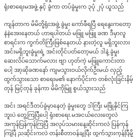
ရုံးစာရေးမအဖွဲ့ နှင့် ခွဲကာ တပ်ခွဲမှုးက ၃ပုံ ၂ပုံ ယူသည်
ကျန်တာက မိမိတို့ရုံးအဖွဲ့ ခွဲမှုး ကော်ဖီရပြီ ရေနွေးကတော့
နဲနဲအေးနေတယ် ဟာရပါတယ် မဖြူ မဖြူ ခဏ ဒီမှာလူ
စာရင်းက ကွက်တိကြီးဖြစ်နေတယ် နားတဲ့လူ မရှိဘူးလား
အင်းမရှိဘူးခွဲမှုးရဲ့ အင်းတိုင်ပတ်တော့မယ် ဒါနဲ့ ခွဲမှုး
ဆေးလိပ်သောက်မလား ဗျာ ဟုတ်ကဲ့ မဖြူကောင်းတာ
ပေါ့ အာ့ဆိုခဏနော် ကျမသွားဝယ်လိုက်ဦးမယ် လှည့်
ထွက်သွားသော စာရေးမ၏ နောက်ပိုင်းက တစ်လုံးခြင်းနိမ့်
တုန် မြင့်တုန် ခုန်ကာ မိမိကိုမြူ စွယ်သွားသည်
အင်း အရင်ဒီတပ်ခွဲမှာနေတဲ့ ခွဲမှုးတွေ ဒါကြီး မဖြိုနိုင်ကြ
ဘူးပဲ တွေ့ကြပြီပေါ့ ရုံးစာရေး.မအငယ်လေးတွေလဲ
အကုန်ပြန်ကုန်ကြပြီ အလုပ်သမားနေ့ဆိုင်းကလဲ ပြန်ကုန်
ကြပြီ ညဆိုင်းကလဲ တန်းစီတာဝန်ချပြီး ထွက်သွားကုန်ပြီမို့