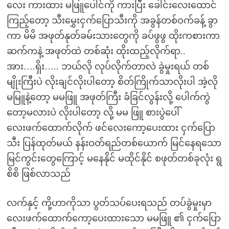
လေး ကားထား မဖြူပေါင်ကို ကားပြီး ခေါင်းလေးထောင်
ကြည့်တော့ သီးမွှေးငှက်ပြောသီးကို အခွန်တစ်ဝက်ခန့် ခွာ
ကာ မိမိ အဖုတ်နုတ်ခမ်းသားတွေကို ခပ်ဖွဖွ ထိုးကစားကာ
ဆက်ကနဲ့ အဖုတ်ထဲ တစ်ဆုံး ထိုးထည့်လိုက်ရာ..
အား….ရှိး….. ဘယ်လို လုပ်လိုက်တာလဲ ခွဲမှုးရယ် တစ်
မျိုးကြီးပဲ လိုးချင်လိုးပါတော့ စိတ်ကြိုက်သာလိုးပါ အဲ့လို
မမြူနဲ့တော့ မမဖြူ အဖုတ်ကြီး ခံခြင်လွန်းလို့ ပေါက်ကွဲ
တော့မလားပဲ လိုးပါတော့ လို့ မမ ဖြူ စားပွဲပေါ်
လေးဖက်ထောက်လိုက် ဖင်လေးကော့ပေးထား ငှက်ပြော
သီး ပြန်ထုတ်မယ် နန်းဝတ်ရည်တစ်ယောက် မြင်နေရသော
မြင်ကွင်းတွေကြောင့် မနေနိုင် မထိုင်နိုင် စဖုတ်တစ်ခုလုံး ရွ
စိစိ ဖြစ်လာသည်
လက်နှင့် ကို့ဟာကိုသာ ပွတ်သပ်ပေးရသည် တပ်ခွဲမှုးမှာ
လေးဖက်ထောက်ကော့ပေးထားသော မမဖြူ ၏ ငှက်ပြော