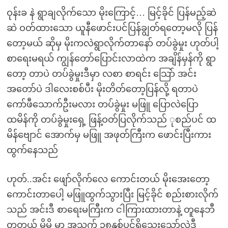
ဝုန်းခ နဲ ရွာချလိုက်သော မိုးကြောင့်… မြင့်ခိုင် ပြန်မည့်ဆဲ
ဆဲ ဝတ်ထားသော ယူနီဖောင်းပင်ပြန်ချွတ်ရတော့မလို ပြန်
တော့မယ် ဆိုမှ မိုးကလဲရွာလိုက်တာနော် တပ်ခွဲမှုး ဟုတ်ပါ့
စာရေးမရယ် ကျွန်တော်ပြောင်းလာထဲက အချိန်မှန်ကို ရွာ
တော့ တာပဲ တပ်ခွဲမှုးဒီမှာ လစာ စာရင်း သြော် အင်း
အတော်ပဲ ဒါလေးစစ်ပီး မိုးတိတ်တော့ပြန်လို့ ရတာပဲ
ကော်ဖီသောက်ဦးမလား တပ်ခွဲမှုး မဖြူ ပြောလဲပြော
ထမိန်ကို တပ်ခွဲမှုးရှေ့ ဖြန့်ဝတ်ပြလိုက်သည် ုစည်ပင် ထ
မိန်ဗျောင် အောက်မှ မဖြူ အဖုတ်ကြီးက ဖောင်းပြီးကား
ထွက်နေသည်
ဟုတ်..အင်း ဖျော်လိုက်လေ ကောင်းတယ် မိုးအေးတော့
ကောင်းတာပေါ့ မဖြူထွက်သွားပြီး မြင့်ခိုင် စည်းစားလိုက်
သည် အင်းဒီ စာရေးမကြီးက ငါကြားထားတာနဲ့ တူနေဘီ
တူတယ် မိမိ မှာ အသက် ၃၈နှစ်ပင်ရှိသေးသော်လဲဒီ