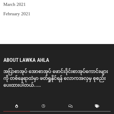
March 2021
February 2021
ABOUT LAWKA AHLA
အပြာစာအုပ် အောစာအုပ် ဖောင်းဒိုင်းစာအုပ်ကောင်းများ
ကို တစ်နေရာထဲမှာ ဖတ်ရှုနိုင်ရန် လောကအလှမှ စုစည်း
ပေးထားပါတယ်…..