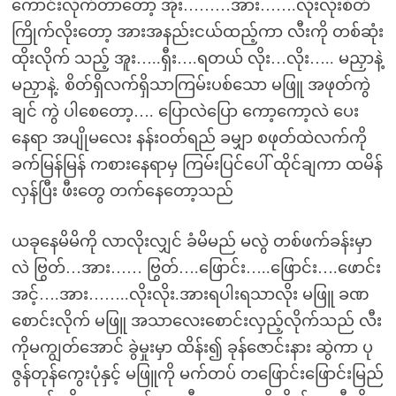
ကောင်းလိုက်တာတော့ အိုး………အား…….လိုးလိုးစိတ်
ကြိုက်လိုးတော့ အားအနည်းငယ်ထည့်ကာ လီးကို တစ်ဆုံး
ထိုးလိုက် သည့် အူး…..ရှီး….ရတယ် လိုး…လိုး….. မညှာနဲ့
မညှာနဲ့. စိတ်ရှိလက်ရှိသာကြမ်းပစ်သော မဖြူ အဖုတ်ကွဲ
ချင် ကွဲ ပါစေတော့…. ပြောလဲပြော ကော့ကော့လဲ ပေး
နေရာ အပျိုမလေး နန်းဝတ်ရည် ခမျှာ စဖုတ်ထဲလက်ကို
ခက်မြန်မြန် ကစားနေရာမှ ကြမ်းပြင်ပေါ် ထိုင်ချကာ ထမိန်
လှန်ပြီး ဖီးတွေ တက်နေတော့သည်
ယခုနေမိမိကို လာလိုးလျှင် ခံမိမည် မလွဲ တစ်ဖက်ခန်းမှာ
လဲ ဗြွတ်…အား…… ဗြွတ်….ဖြောင်း…..ဖြောင်း….ဖောင်း
အင့်….အား……..လိုးလိုး.အားရပါးရသာလိုး မဖြူ ခဏ
စောင်းလိုက် မဖြူ အသာလေးစောင်းလှည့်လိုက်သည် လီး
ကိုမကျွတ်အောင် ခွဲမှုးမှာ ထိန်း၍ ခုန်ဇောင်းနား ဆွဲကာ ပု
ဇွန်တုန်ကွေးပုံနှင့် မဖြူကို မက်တပ် တဖြောင်းဖြောင်းမြည်