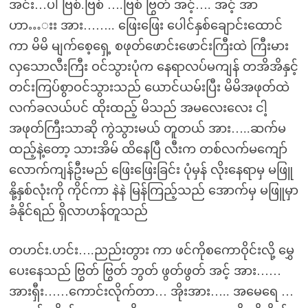
အင်း…ပါ ဗြစ်.ဗြစ် ….ဗြစ် ဗြွတ် အင့်…. အင့် အာ
ဟာ…းး အား…….. ဖြေးဖြေး ပေါင်နှစ်ချောင်းထောင်
ကာ မိမိ မျက်စေ့ရှေ့ စဖုတ်ဖောင်းဖောင်းကြီးထဲ ကြီးမား
လှသောလီးကြီး ဝင်သွားပုံက နေရာလပ်မကျန် တအိအိနှင့်
တင်းကြပ်စွာဝင်သွားသည် ယောင်ယမ်းပြီး မိမိအဖုတ်ထဲ
လက်ခလယ်ပင် ထိုးထည့် မိသည် အမလေးလေး ငါ့
အဖုတ်ကြီးသာဆို ကွဲသွားမယ် တူတယ် အား…..ဆက်မ
ထည့်နဲ့တော့ သားအိမ် ထိနေပြီ လီးက တစ်လက်မကျော်
လောက်ကျန်ဦးမည် ဖြေးဖြေးခြင်း ပုံမှန် လိုးနေရာမှ မဖြူ
နို့နှစ်လုံးကို ကိုင်ကာ နဲနဲ မြန်ကြည့်သည် အောက်မှ မဖြူမှာ
ခံနိုင်ရည် ရှိလာဟန်တူသည်
တဟင်း.ဟင်း….ညည်းတွား ကာ ဖင်ကိုစကောဝိုင်းလို့ မွှေ
ပေးနေသည် ဗြွတ် ဗြွတ် ဘွတ် ဖွတ်ဖွတ် အင့် အား……
အားရှီး……ကောင်းလိုက်တာ… အိုးအား….. အမေရေ …