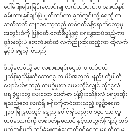
ပေါ်ဖြေးဖြေးခြင်းလောင်းချ လက်တစ်ဖက်က အဖုတ်နှစ်
ခမ်းသားနှစ်ချပ်ဖြဲ ပွတ်သပ်ကာ ခွက်တွင်းသို့ ရေကို တ
ဆက်ဆက် ကျစေတော့သည် တစ်ဝက်ခန့်ရောက်တော့မှ
အတွင်းခံကို ပြန်ဝတ်.ကော်ဖီမှုန့်နှင့် ရေနွေးထပ်ထည့်ကာ
ဇွန်းမသုံးပဲ စောက်ဖုတ်ထဲ လက်ညိုးထိုးထည့်ကာ ထိုလက်
နှင့်ပဲ မွှေလိုက်သည်
ဒီလိုမလုပ်လို့ မရ လစာစာရင်းငွေထဲက တစ်ပတ်
၂သိန်း၃သိန်းဆိုသောငွေ က မိမိအတွက်မနည်း ကို့ပါကို
ဖျောင်ပစ်ရသည် တပ်ခွဲမှုးက ပေးမကိုင်လျှင် ထိုငွေလဲ
မရ ခွဲမှုးတွေ ပေးသော ၁ပတ်စာ မုန့်ဖိုး၁သိန်းလဲ မရမှာဆိုး
ရသည်လေ လက်ရှိ ခရိုင်ကိုတင်ထားသည့် လူဦးရေက
၂၃၀ မြို့နယ်တွင် နေ့ ည ပေါင်းရှိသည်က ၁၄၀ သာ လူ
တစ်ယောက်ကို တစ်ပတ်၉ထောင် နှင့်သာတွက်ကြည့် တစ်
ပတ်တစ်ပတ် တပ်ခွဲမှုးတစ်ယောက်ဝင်ငွေက မနဲ ထိုထဲ မှ