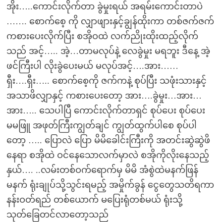
အိုး…..ကောင်းလိုက်တာ ခွဲမှုးရယ် အရမ်းကောင်းတာပဲ
……. စောက်စေ့ ကို လျှာဖျားနှင့်ချွန်ထိုးကာ တစ်ဇက်ဇက်
ကစားပေးလိုက်ပြီး စအိုဝထဲ လက်ညိုးထိုးထည့်လိုက်
သည် အင့်….. အဲ့…တာမလုပ်နဲ့ လေခွဲမှုး မရဘူး ဒီနေ့ အဲ့
ဖင်ကြီးပါ လိုးခွဲပေးမယ် မလုပ်အင့်….အား……
ရှီး….ရှီး….. စောက်စေ့ကို ဇက်ကနဲ့ စုပ်ပြီး သဖုံးသားနှင့်
အသာဖိလျှာနှင့် ကစားပေးတော့ အား….ခွဲမှုး…အား…
အား….. သေပါပြီ ကောင်းလိုက်တာရှင် စုပ်ပေး စုပ်ပေး
မမဖြူ အဖုတ်ကြီးကျွတ်ချင် ကျွတ်ထွက်ပါစေ စုပ်ပါ
တော့ ….. ပြောလဲ ပြော မိမိခေါင်းကြီးကို အတင်းဆွဲဆွဲဖိ
နေရာ စအိုထဲ ဝင်နေသောလက်မှာလဲ စအိုကိုလိုးနေသည့်
နှယ်…. ..လမ်းတစ်ဝက်ရောက်မှ မိမိ အံစွဲထဲမနက်ဖြန်
မနက် ရုံးချုပ်သို့သွင်းရမည့် အမှိုက်ခွန် ငွေတွေသတိရကာ
နန်းဝတ်ရည် တစ်ယောက် မပြေးရုံတစ်မယ် ရုံးသို့
သုတ်ခြေတင်လာတော့သည်