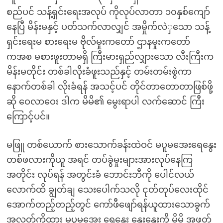
စည်ပင် သန့်ရှင်းရေးအလုပ် ကိုလုပ်လာတာ ၁၀နှစ်ကျော်
နေပြီ မိန်းမနှင့် ပတ်သက်လာလျှင် အမှိုက်လဲှသော သန့်
ရှင်းရေးမ စားရေးမ ဗိုလ်မှုးကတော် ဌာနမှုးကတော်
ကအစ မစားဖူးတာမရှိ ကြီးမားရှည်လျှားသော လီးကြီးက
မိန်းမတိုင်း တစ်ခါလိုးခံဖူးသည်နှင့် တမ်းတမ်းစွဲကာ
နောက်တစ်ခါ လိုးခံရန် အသင့်ပင် တိုင်တာတောတာဖြစ်ဖို့
ဆို ဝေလာဝေး ဒါက မိမိ၏ မွေးရာပါ လက်ဆောင် ကြီး
ကြောင့်ပင်။
မဖြူ တစ်ယောက် စားသောက်ခန်းထဲဝင် မပူမအေးရေနွေး
တစ်ဖလားကိုယူ အရင် တပ်ခွဲမှုးများအားလုပ်နေကြ
အတိုင်း လုပ်ရန် အတွင်းခံ ဘောင်းဘီကို ပေါင်လယ်
လောက်ထိ ချွတ်ချ သေးပေါက်သလို ငုတ်တုပ်လေးထိုင်
အောက်တည့်တည့်တွင် ကော်ဖီဖျော်ရန်ယူထားသောခွက်
အလွတ်ကိုထား မပူမအေး ရေနွေး နွေးနွေးကို မိမိ အဖုတ်