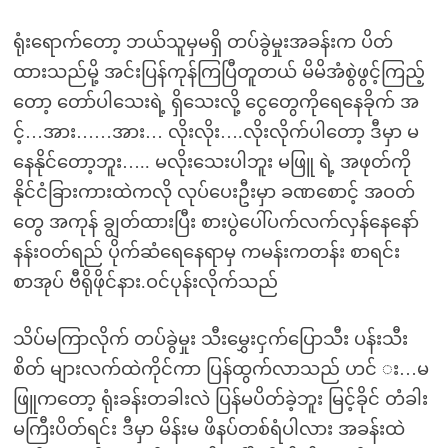
ရုံးရောက်တော့ ဘယ်သူမှမရှိ တပ်ခွဲမှုးအခန်းက ပိတ်
ထားသည်မို့ အင်းပြန်ကုန်ကြပြီတူတယ် မိမိအံစွဲဖွင့်ကြည့်
တော့ တော်ပါသေးရဲ့ ရှိသေးလို့ ငွေတွေကိုရေနေခိုက် အ
င့်…အား……အား… လိုးလိုး….လိုးလိုက်ပါတော့ ဒီမှာ မ
နေနိုင်တော့ဘူး….. မလိုးသေးပါဘူး မဖြူ ရဲ့ အဖုတ်ကို
နိုင်ငံခြားကားထဲကလို လုပ်ပေးဦးမှာ ခဏစောင့် အဝတ်
တွေ အကုန် ချွတ်ထားပြီး စားပွဲပေါ်ပက်လက်လှန်နေနော်
နန်းဝတ်ရည် ပိုက်ဆံရေနေရာမှ ကမန်းကတန်း စာရင်း
စာအုပ် ဗီရိုဖိုင်နား.ဝင်ပုန်းလိုက်သည်
သိပ်မကြာလိုက် တပ်ခွဲမှုး သီးမွှေးငှက်ပြောသီး ပန်းသီး
စိတ် များလက်ထဲကိုင်ကာ ပြန်ထွက်လာသည် ဟင် း…မ
ဖြူကတော့ ရုံးခန်းတခါးလဲ ပြန်မပိတ်ခဲ့ဘူး မြင့်ခိုင် တံခါး
မကြီးပိတ်ရင်း ဒီမှာ မိန်းမ ဖိနပ်တစ်ရံပါလား အခန်းထဲ