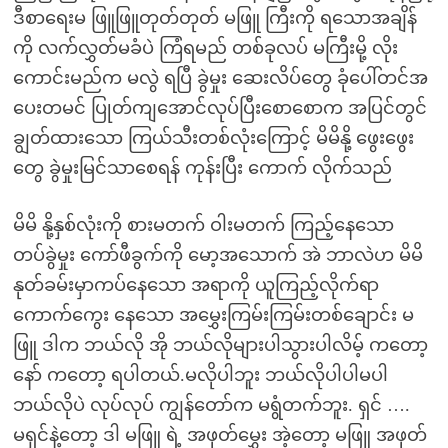
ဒီစာရေးမ ဖြူဖြူတုတ်တုတ် မဖြူ ကြီးကို ရသောအချိန်
ကို လက်လွှတ်မခံပဲ ကြံရမည် တစ်ခုလပ် မကြီးမို့ လိုး
ကောင်းမည်က မလွဲ ရပြီ ခွဲမှုး ဆေးလိပ်တွေ ခုံပေါ်တင်အ
ပေးတမင် ပြုတ်ကျအောင်လုပ်ပြီးစောစောက အပြင်တွင်
ချွတ်ထားသော ကြယ်သီးတစ်လုံးကြောင့် မိမိနို့ ဖွေးဖွေး
တွေ ခွဲမှုးမြင်သာစေရန် ကုန်းပြီး ကောက် လိုက်သည်
မိမိ နို့နှစ်လုံးကို စားမတက် ဝါးမတက် ကြည့်နေသော
တပ်ခွဲမှုး ကော်ဖီခွက်ကို မော့အသောက် အဲ ဘာလဲဟ မိမိ
နုတ်ခမ်းမှာကပ်နေသော အရာကို ယူကြည့်လိုက်ရာ
ကောက်ကွေး နေသော အမွှေးကြမ်းကြမ်းတစ်ချောင်း မ
ဖြူ ဒါက ဘယ်လို အို ဘယ်လိုများပါသွားပါလိမ့် ကတော့
နော် ကတော့ ရပါတယ်.မလိုပါဘူး ဘယ်လိုပါပါမပါ
ဘယ်လိုပဲ လုပ်လုပ် ကျွန်တော်က မရွံတက်ဘူး. ရှင် ….
မရှင်နဲ့တော့ ဒါ မဖြူ ရဲ့ အဖုတ်မွှေး အဲ့တော့ မဖြူ အဖုတ်