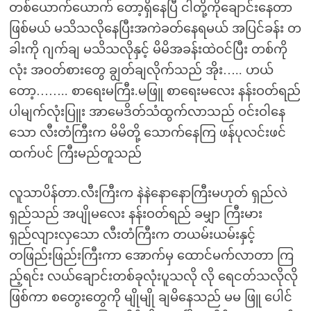
တစ်ယောက်ယောက် တော့ရှိနေပြီ ငါတို့ကိုချောင်းနေတာ
ဖြစ်မယ် မသိသလိုနေပြီးအကဲခတ်နေရမယ် အပြင်ခန်း တ
ခါးကို ဂျက်ချ မသိသလိုနှင့် မိမိအခန်းထဲဝင်ပြီး တစ်ကို
လုံး အဝတ်စားတွေ ချွတ်ချလိုက်သည် အိုး….. ဟယ်
တော့…….. စာရေးမကြီး.မဖြူ စာရေးမလေး နန်းဝတ်ရည်
ပါမျက်လုံးပြူး အာမေဒိတ်သံထွက်လာသည် ဝင်းဝါနေ
သော လီးတံကြီးက မိမိတို့ သောက်နေကြ ဖန်ပုလင်းဖင်
ထက်ပင် ကြီးမည်တူသည်
လူသာပိန်တာ.လီးကြီးက နဲနဲနောနောကြီးမဟုတ် ရှည်လဲ
ရှည်သည် အပျိုမလေး နန်းဝတ်ရည် ခမျှာ ကြီးမား
ရှည်လျားလှသော လီးတံကြီးက တယမ်းယမ်းနှင့်
တဖြည်းဖြည်းကြီးကာ အောက်မှ ထောင်မက်လာတာ ကြ
ည့်ရင်း လယ်ချောင်းတစ်ခုလုံးပူသလို လို ရေငတ်သလိုလို
ဖြစ်ကာ စတွေးတွေကို မျိုမျို ချမိနေသည် မမ ဖြူ ပေါင်