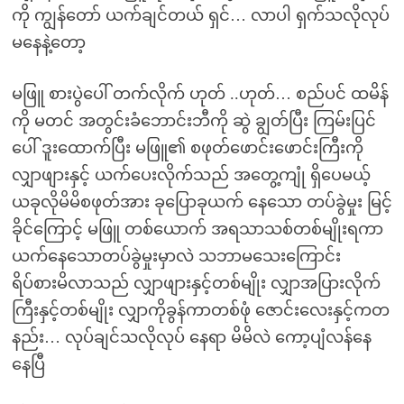
ကို ကျွန်တော် ယက်ချင်တယ် ရှင်… လာပါ ရှက်သလိုလုပ်
မနေနဲ့တော့
မဖြူ စားပွဲပေါ် တက်လိုက် ဟုတ် ..ဟုတ်… စည်ပင် ထမိန်
ကို မတင် အတွင်းခံဘောင်းဘီကို ဆွဲ ချွတ်ပြီး ကြမ်းပြင်
ပေါ် ဒူးထောက်ပြီး မဖြူ၏ စဖုတ်ဖောင်းဖောင်းကြီးကို
လျှာဖျားနှင့် ယက်ပေးလိုက်သည် အတွေ့ကျုံ ရှိပေမယ့်
ယခုလိုမိမိစဖုတ်အား ခုပြောခုယက် နေသော တပ်ခွဲမှုး မြင့်
ခိုင်ကြောင့် မဖြူ တစ်ယောက် အရသာသစ်တစ်မျိုးရကာ
ယက်နေသောတပ်ခွဲမှုးမှာလဲ သဘာမသေးကြောင်း
ရိပ်စားမိလာသည် လျှာဖျားနှင့်တစ်မျိုး လျှာအပြားလိုက်
ကြီးနှင့်တစ်မျိုး လျှာကိုခွန်ကာတစ်ဖုံ ဇောင်းလေးနှင့်ကတ
နည်း… လုပ်ချင်သလိုလုပ် နေရာ မိမိလဲ ကော့ပျံလန်နေ
နေပြီ