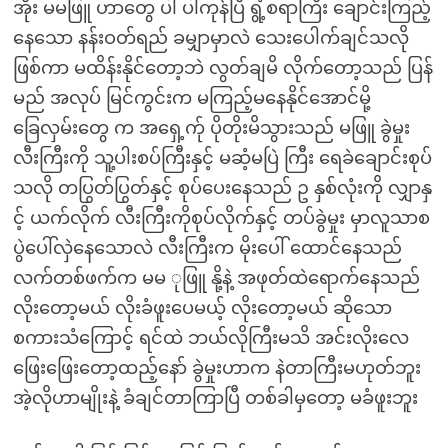
အိုး မမဖြူ ဟာတွေ ပါ ပါကုန်ပြီ ရွံ့စရာကြီး ချောင်းကြည့်
နေသော နန်းဝတ်ရည် ခမျှာမှာလဲ သေးပေါက်ချင်သလို
ဖြစ်ကာ မထိန်းနိုင်တော့ဘဲ လွတ်ချမိ လိုက်တော့သည် ပြန်
မည် အလုပ် မြင်ကွင်းက မကြည့်မနေနိုင်အောင်မို့
ခြေလှမ်းတွေ က အရှေ့က်ု ပိုတိုးမိသွားသည် မဖြူ ခွဲမှုး
လီးကြီးကို သူ့ပါးစပ်ကြီးနှင့် မဆံ့မပြဲ ကြီး ရေခဲချောင်းစုပ်
သလို တပြွတ်ပြွတ်နှင့် စုပ်ပေးနေသည် ဥ နှစ်လုံးကို လျှာနှ
င့် ယက်လိုက် လီးကြီးကိုစုပ်လိုက်နှင့် တပ်ခွဲမှုး မှာလူသာစ
ပွဲပေါ်လှဲနေသောလဲ လီးကြီးက မိုးပေါ် ထောင်နေသည်
လက်တစ်ဖက်က မမ ုဖြူ နို့နဲ့ အဖုတ်ထဲရောက်နေသည်
လိုးတော့မယ် လိုးခံဖူးပေမယ့် လိုးတော့မယ် ဆိုသော
စကားသံကြောင့် ရင်ထဲ ဘယ်လိုကြီးမသိ အင်းလိုးလေ
ဖြေးဖြေးတော့ထည့်နော် ခွဲမှုးဟာက နဲတာကြီးမဟုတ်ဘူး
အဲ့လိုဟာမျိုးနဲ့ ခံချင်တာကြာပြီ တစ်ခါမှတော့ မခံဖူးဘူး