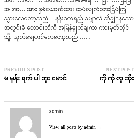
အ အာ….အား နှစ်ယောက်သား ထပ်လျက်သားငြိမ်ကြ
သွားလေတော့သည်… နန်းဝတ်ရည် ခမျှာလဲ ဆိုချွဲနေသော
အတွင်းခံ ဘောင်းဘီကို အမြန်ချွတ်ချကာ ကားမှတ်တိုင်
သို့. သုတ်ချေတင်လေတော့သည်…….
Post
Previous
N
PREVIOUS POST
NEXT POST
post:
p
မ မုန်း ရက် ပါ ဘူး မောင်
ကို ကို လူ ဆိုး
navigation
admin
View all posts by admin →