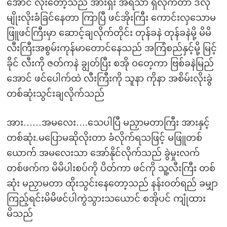
အောင် လိုးတော့သည် အားရှီး အရသာ ရှိလိုက်တာ ဒီလို
မျိုးလိုးခံခြင်နေတာ ကြာပြီ ဖင်အိုးကြီး ကောင်းလှသောမ
ဖြူဖင်ကြီးမှာ ဆောင့်ချလိုက်တိုင်း တုန်ခနဲ တုန်ခနဲမို့ မိမိ
လီးကြီးအစွမ်းကုန်မာတောင်နေသည် အကြံစည်နှင့်မို့ မြင့်
ခိုင် လီးကို ဇတ်ကနဲ ချွတ်ပြီး စအို ဝတေ့ကာ ဗြစ်ခနဲမြည်
အောင် ဖင်ပေါက်ထဲ လီးကြီးကို သူနာ ကိုနာ အစိမ်းလိုးခွဲ
တစ်ဆုံးသွင်းချလိုက်သည်
အား……အမလေး….သေပါပြီ မညှာမတာကြီး အားနှင့်
တစ်ဆုံး.မပြောမဆိုလိုးတာ ခံလိုက်ရသဖြင့် မဖြူတစ်
ယောက် အမလေးသာ အော်နိုင်လိုက်သည် ခွဲမှုးလက်
တစ်ဖက်က မိမိပါးစပ်ကို ပိတ်ကာ ဖင်ကို သူ့လီးကြီး တစ်
ဆုံး မညှာမတာ ထိုးသွင်းနေတော့သည် နန်းဝတ်ရည် ခမျှာ
ကြည့်ရင်းမိမိဖင်ပါကွဲသွားသယောင် စအိုပင် ကျုံထား
မိသည်