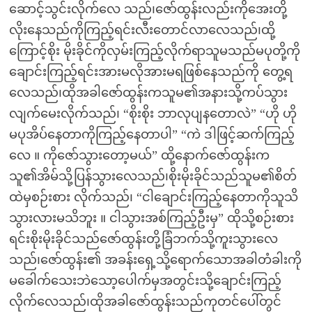
ဆောင့်သွင်းလိုက်လေ သည်၊ဇော်ထွန်းလည်းကိုအေးတို့
လိုးနေသည်ကိုကြည့်ရင်းလီးတောင်လာလေသည်၊ထို့
ကြောင့်စိုး မိုးခိုင်ကိုလှမ်းကြည့်လိုက်ရာသူမသည်မပုတို့ကို
ချောင်းကြည့်ရင်းအားမလိုအားမရဖြစ်နေသည်ကို တွေ့ရ
လေသည်၊ထိုအခါဇော်ထွန်းကသူမ၏အနားသို့ကပ်သွား
လျက်မေးလိုက်သည်၊ “စိုးစိုး ဘာလုပျနတောလဲ” “ဟို ဟို
မပုအိပ်နေတာကိုကြည့်နေတာပါ” “ကဲ ဒါဖြင့်ဆက်ကြည့်
လေ ။ ကိုဇော်သွားတော့မယ်” ထို့နောက်ဇော်ထွန်းက
သူ၏အိမ်သို့ပြန်သွားလေသည်၊စိုးမိုးခိုင်သည်သူမ၏စိတ်
ထဲမှစဉ်းစား လိုက်သည်၊ “ငါချောင်းကြည့်နေတာကိုသူသိ
သွားလားမသိဘူး ။ ငါသွားအစ်ကြည့်ဦးမှ” ထိုသို့စဉ်းစား
ရင်းစိုးမိုးခိုင်သည်ဇော်ထွန်းတို့ခြံဘက်သို့ကူးသွားလေ
သည်၊ဇော်ထွန်း၏ အခန်းရှေ့သို့ရောက်သောအခါတံခါးကို
မခေါက်သေးဘဲသော့ပေါက်မှအတွင်းသို့ချောင်းကြည့်
လိုက်လေသည်၊ထိုအခါဇော်ထွန်းသည်ကုတင်ပေါ်တွင်