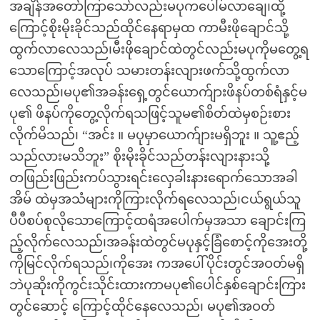
အချိန်အတော်ကြာသော်လည်းမပုကပေါ်မလာချေ၊ထို့
ကြောင့်စိုးမိုးခိုင်သည်ထိုင်နေရာမှထ ကာမီးဖိုချောင်သို့
ထွက်လာလေသည်၊မီးဖိုချောင်ထဲတွင်လည်းမပုကိုမတွေ့ရ
သောကြောင့်အလုပ် သမားတန်းလျားဖက်သို့ထွက်လာ
လေသည်၊မပု၏အခန်းရှေ့တွင်ယောက်ျားဖိနပ်တစ်ရံနှင့်မ
ပု၏ ဖိနပ်ကိုတွေ့လိုက်ရသဖြင့်သူမ၏စိတ်ထဲမှစဉ်းစား
လိုက်မိသည်၊ “အင်း ။ မပုမှာယောက်ျားမရှိဘူး ။ သူ့ဧည့်
သည်လားမသိဘူး” စိုးမိုးခိုင်သည်တန်းလျားနားသို့
တဖြည်းဖြည်းကပ်သွားရင်းလှေခါးနားရောက်သောအခါ
အိမ် ထဲမှအသံများကိုကြားလိုက်ရလေသည်၊ငယ်ရွယ်သူ
ပီပီစပ်စုလိုသောကြောင့်ထရံအပေါက်မှအသာ ချောင်းကြ
ည့်လိုက်လေသည်၊အခန်းထဲတွင်မပုနှင့်ခြံစောင့်ကိုအေးတို့
ကိုမြင်လိုက်ရသည်၊ကိုအေး ကအပေါ်ပိုင်းတွင်အဝတ်မရှိ
ဘဲပုဆိုးကိုကွင်းသိုင်းထားကာမပု၏ပေါင်နှစ်ချောင်းကြား
တွင်ဆောင့် ကြောင့်ထိုင်နေလေသည်၊ မပု၏အဝတ်