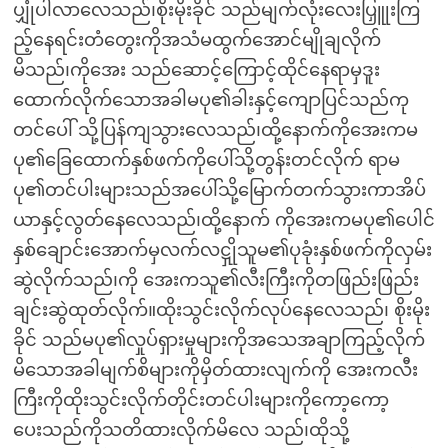
ပျှုံပါလာလေသည်၊စိုးမိုးခိုင် သည်မျက်လုံးလေးပြှူုးကြ
ည့်နေရင်းတံတွေးကိုအသံမထွက်အောင်မျိုချလိုက်
မိသည်၊ကိုအေး သည်ဆောင့်ကြောင့်ထိုင်နေရာမှဒူး
ထောက်လိုက်သောအခါမပု၏ခါးနှင့်ကျောပြင်သည်ကု
တင်ပေါ် သို့ပြန်ကျသွားလေသည်၊ထို့နောက်ကိုအေးကမ
ပု၏ခြေထောက်နှစ်ဖက်ကိုပေါ်သို့တွန်းတင်လိုက် ရာမ
ပု၏တင်ပါးများသည်အပေါ်သို့မြောက်တက်သွားကာအိပ်
ယာနှင့်လွတ်နေလေသည်၊ထို့နောက် ကိုအေးကမပု၏ပေါင်
နှစ်ချောင်းအောက်မှလက်လဋှိုသူမ၏ပုခုံးနှစ်ဖက်ကိုလှမ်း
ဆွဲလိုက်သည်၊ကို အေးကသူ၏လီးကြီးကိုတဖြည်းဖြည်း
ချင်းဆွဲထုတ်လိုက်။ထိုးသွင်းလိုက်လုပ်နေလေသည်၊ စိုးမိုး
ခိုင် သည်မပု၏လှုပ်ရှားမှုများကိုအသေအချာကြည့်လိုက်
မိသောအခါမျက်စိများကိုမှိတ်ထားလျက်ကို အေးကလီး
ကြီးကိုထိုးသွင်းလိုက်တိုင်းတင်ပါးများကိုကော့ကော့
ပေးသည်ကိုသတိထားလိုက်မိလေ သည်၊ထိုသို့