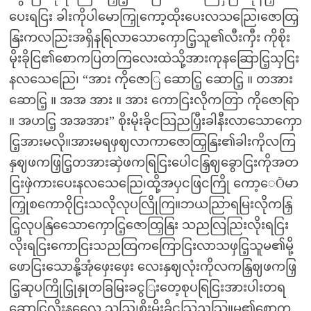
ပေးရငြး ခါးကိုပါမောကြှုကော့ထိုးပေးလသညြေ၊ဇောထြှ
နြးကလညြးအရှိနရြလာသောကှောငြ့သူ၏လီးကှီး ကိုစိုး
မိုးခိုငြ၏စောကပြတကြလေးထဲသို့အားကုနဆြောငြ့သှငြး
နလသေညြေ၊ “အား ကိုဇောြ ဆောငြ့ ဆောငြ့ ။ တအား
ဆောငြ့ ။ အအ အား ။ အား ကောငြးလိုကတြာ ကိုဇောရြာ
။ အဟငြ့ အအအား” စိုးမိုးခိုငသြညပြှီးခါနီးလာသောကှော
ငြ့အားမလို။အားမရဖှဈလာကာဇောထြှနြး၏ခါးကိုလကြ
နှဈဖကဖြှငြ့တအားဆှဲဖကရြငြးပေါငနြှဈခွောငြးကိုအတ
ငြးဖှဲကားပေးနလသေညြေ၊ထို့အပှငဖြငကြို ကော့ေÕမာ
ကြှုစကောဝိုငြးသလိုလုပလြိုကြ။ဘယညြာရမြးလိုကနြှ
ငြ့လုပနြသေောကှောငြ့ဇောထြှနြး သညလြညြးလိုးရငြး
လိုးရငြးကောငြးသညထြကကြောငြးလာသဖှငြ့သူမ၏မို့
ဖောငြးသောနို့အုံဖှေးဖှေး လေးနှဈလုံးကိုလကနြှဈဖကဖြှ
ငြ့ဆုပကြိုငြှုနှုတခြမြးခငွြးတေ့စုပရြငြးအားပါးတရ
ဆောငြ့လိုးနလေေ သညြ၊စိုးမိုးခိုငသြညသြူမ၏စောက