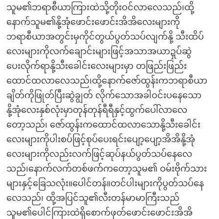
သူမ၏ဘရာစီယာကြားထဲသို့တိုးဝင်လာလေသည်၊ထို့
နောက်သူမ၏နို့အုံဖောင်းဖောင်းအိအိလေးများကို
ဘရာစီယာအတွင်းမှကိုင်တွယ်ပွတ်သပ်လျက်နို့ သီးထိပ်
လေးများကိုလက်ချောင်းများဖြင့်အသာအယာဍှပ်ဆွဲ
ပေးလိုက်ရာနို့သီးခေါင်းလေးများမှာ တဖြည်းဖြည်း
ထောင်ထလာလေသည်၊ထို့နောက်ဇော်ထွန်းကဘရာစီယာ
ချိတ်ကိုဖြုတ်ပြီးဆွဲချွတ် လိုက်သောအခါဝင်းပနေသော
နို့အုံလေးနှစ်လုံးမှာတုန်တုန်ရီရီနှင့်ထွက်ပေါ်လာလေ
တော့သည်၊ ဇော်ထွန်းကထောင်ထလာသောနို့သီးခေါင်း
လေးများကိုပါးစပ်ဖြင့်စုပ်ပေးရင်းပျော့ပျော့အိအိနို့အုံ
လေးများကိုလည်းလက်ဖြင့်ဆုပ်နယ်ပွတ်သပ်နေလေ
သည်၊နောက်လက်တစ်ဖက်ကတော့သူမ၏ ဝမ်းဗိုက်သား
များနှင့်ခြေသလုံး။ပေါင်တန်။တင်ပါးများကိုပွတ်သပ်နေ
လေသည်၊ ထို့အပြင်သူ၏လီးတန်မာမာကြီးသည်
သူမ၏ပေါင်ကြားထဲရှိစောက်ဖုတ်ဖောင်းဖောင်းအိအိ