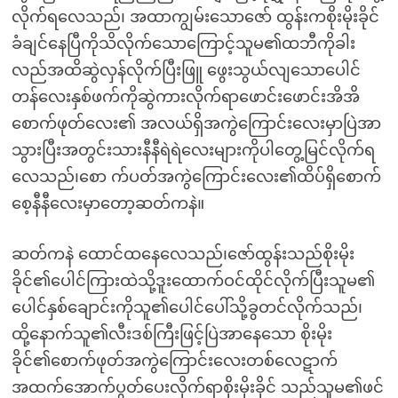
လိုက်ရလေသည်၊ အထာကျွမ်းသောဇော် ထွန်းကစိုးမိုးခိုင်
ခံချင်နေပြီကိုသိလိုက်သောကြောင့်သူမ၏ထဘီကိုခါး
လည်အထိဆွဲလှန်လိုက်ပြီးဖြူ ဖွေးသွယ်လျသောပေါင်
တန်လေးနှစ်ဖက်ကိုဆွဲကားလိုက်ရာဖောင်းဖောင်းအိအိ
စောက်ဖုတ်လေး၏ အလယ်ရှိအကွဲကြောင်းလေးမှာပြဲအာ
သွားပြီးအတွင်းသားနီနီရဲရဲလေးများကိုပါတွေ့မြင်လိုက်ရ
လေသည်၊စော က်ပတ်အကွဲကြောင်းလေး၏ထိပ်ရှိစောက်
စေ့နီနီလေးမှာတော့ဆတ်ကနဲ။
ဆတ်ကနဲ ထောင်ထနေလေသည်၊ဇော်ထွန်းသည်စိုးမိုး
ခိုင်၏ပေါင်ကြားထဲသို့ဒူးထောက်ဝင်ထိုင်လိုက်ပြီးသူမ၏
ပေါင်နှစ်ချောင်းကိုသူ၏ပေါင်ပေါ်သို့ခွတင်လိုက်သည်၊
ထို့နောက်သူ၏လီးဒစ်ကြီးဖြင့်ပြဲအာနေသော စိုးမိုး
ခိုင်၏စောက်ဖုတ်အကွဲကြောင်းလေးတစ်လေဋာက်
အထက်အောက်ပွတ်ပေးလိုက်ရာစိုးမိုးခိုင် သည်သူမ၏ဖင်