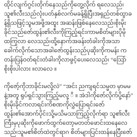
ထိုင်လျက်ဂွင်းတိုက်နေသည်ကိုတွေ့လိုက် ရလေသည်၊
သူ၏လီးသည်လုံးပတ်နှစ်လက်မခန့်ရှိပြီးအရှည်တစ်ထွာခ
န့်ရှိသဖြင့်သူမအဖို့အထူး အဆန်းဖြစ်နေလေသည်၊စိုးမိုး
ခိုင်သည်ဇော်ထွန်း၏လီးကိုကြည့်ရင်းကာမစိတ်များပိုမို
ထကြွလာ လေသည်၊ထို့နောက်အခန်းတံခါးကိုအသာ
ခေါက်လိုက်သောအခါဇော်ထွန်းသည်ပုဆိုးကိုကမန်း က
တန်းပြန်ဝတ်ရင်းတံခါးကိုလာဖွင့်ပေးလေသည်၊ “သြော်
စိုးစိုးပါလား ။လာလေ ။
ကိုဇော့်ကိုဘာခိုင်းမလို့လဲ” “အင်း ညကျရင်သမ္မတ မှာမမ
နဲ့အတူ ရုပ်ရှင်သွားကြည့်မလု့ ိ ။ အဲဒါကိုဇော်လိုက်ပို့နော်”
စိုးမိုးခိုင်ကလာရင်းကိစဏကိုလွှဲပြောရင်းဇော်
ထွန်း၏အောက်ပိုင်းသို့မသိမသာကြည့်လိုက်ရာ သူ၏လီး
ကြီးမှပုဆိုးကိုဖောက်ထွက်တော့မတတ်ဖောင်းထနေလေ
သည်၊သူမ၏စိတ်ထဲတွင်ရာဂ စိတ်များပြင်းထန်နေပြီးဇော်