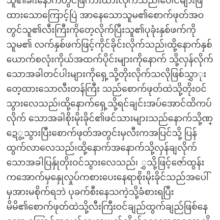
သူ၏ခါးနောက်တွင်ဖြဲကားထားလိုက်သည်၊ပေါင်များဖြဲ
ထားသောကြောင့်ပြဲ အာနေသောသူမ၏စောက်ဖုတ်အဝ
တွင်သူ၏လီးကြီးကိုတေ့လိုက်ပြီးသူ၏ပုခုံးနှစ်ဖက်ကို
သူမ၏ လက်နှစ်ဖက်ဖြင့်ကိုင်ခိုင်းလိုက်သည်၊ထို့နောက်နှစ်
ယောက်စလုံးကိုယ်အထက်ပိုင်းများကိုနောက် သို့လှန်လိုက်
သောအခါတင်ပါးများကိုရှေ့သို့တိုးလိုက်သလိုဖြစ်သွှာုး
တေ့ထားသောလီးတန်ကြီး သည်စောက်ဖုတ်ထဲသို့တိုးဝင်
သွားလေသည်၊ထို့နောက်ရှေ့သို့ရင်ချင်းအပ်အောင်ထိကပ်
လိုက် သောအခါစိုးမိုးခိုင်၏ဖင်သားများသည်နောက်သို့ဏ္
ဍေွ့သွားပြီးစောက်ဖုတ်အတွင်းမှလီးကအပြင်သို့ ပြန်
ထွက်လာလေသည်၊ထို့နောက်အနောက်သို့လှန်ချလိုက်
သောအခါပြန်ှုတိုးဝင်သွားလေသည်၊ ွှသို့ဖြင့်ဇော်ထွန်း
ကအောက်မှနှေုလှုပ်ကစားပေးနေရာစိုးမိုးခိုင်သည်အပေါ်
မှအားမစိုက်ရဘဲ ပုခက်စီးနေသကဲ့သို့ခံစားရပြီး
မိမိ၏စောက်ဖုတ်ထဲသို့လီးကြီးဝင်ချည်ထွက်ချည်ဖြစ်နေ