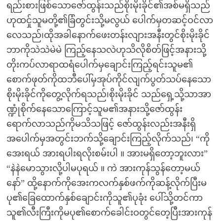
ရည်းစားဖြစ်သောဇော်ထွန်းသည်စိုးမိုးခိုင်၏အစ်မရှိသည်
ဟုထင်ှုသူမတို့၏ခြံတွင်းသို့မလွယ် ပေါက်မှတဆင့်ဝင်လာ
လေသည်၊ထိုအခါနောက်ဖေးတန်းလျားအနီးတွင်စိုးမိုးခိုင်
ဘာကိုသဲသဲမဲမဲ ကြည့်နေသလဲဟုသိလိုစိတ်ဖြင့်အနားသို့
တိုးကပ်လာရာထရံပေါက်မှချောင်းကြည့်ရင်းသူမ၏
စောက်ဖုတ်ကိုထဘီပေါ်မှအုပ်ကိုင်လျက်ပွတ်သပ်နေသော
စိုးမိုးခိုင်ကိုတွေ့လိုက်ရသည်၊စိုးမိုးခိုင် သည်ရှေ့သို့သာအာ
ဏ္ဍုံစိုက်နေသောကြောင့်သူမ၏အနားသို့ဇော်ထွန်း
ရောက်လာသည်ကိုမသိသဖြင့် ဇော်ထွန်းလည်းအနီးရှိ
အပေါက်မှအတွင်းဘက်သို့ချောင်းကြည့်လိုက်သည်၊ “ကို
အေးရယ် အားရပါးရလိုးစမ်းပါ ။ အားမရှိတော့ဘူးလား”
“နဲနဲမောသွားလို့ပါမပုရယ် ။ ကဲ အားကုန်သွန်တော့မယ်
နော်” ထို့နောက်ကိုအေးကလက်နှစ်ဖက်ကိုဆန့်လိုက်ပြီးမ
ပု၏ခြေထောက်နှစ်ချောင်းကိုသူ၏ပုခုံး ပေါ်သို့တင်ကာ
သူ၏လီးကြီးကိုမပု၏စောက်ခေါင်းဝတွင်တေ့ပြီးအားကုန်