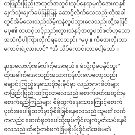
တဖြည်းဖြည်းအထုတ်အသွင်းလုပ်နေရာမှကိုအေးကနှစ်
ချက်သုံးချက်ခပ်မြန်မြန် ဆောင့်လိုက်လေသည်၊ထိုအခါ
တွင်အိမ်လေးသည်သိမ့်ကနဲလှုပ်သွားလေသည်၊ထို့အပြင်
မပု၏ တဟင့်ဟင့်ညည်းတွားသံနှင့်အတူဖတ်ဖတ်ဟူသော
အသံကိုပါကြားလိုက်ရလေသည်၊ “မပု ။ ကိုအေးလိုးတာ
ကောင်းရဲ့လားဟင်” “အို သိပ်ကောင်းတာပေါ့တော် ။
နာနာလေးလိုးစမ်းပါကိုအေးရယ် ။ ခံလို့ကိုမဝနိုင်ဘူး”
ထိုအခါကိုအေးသည်အသားကုန်လိုးလေတော့သည်၊
ချောင်းကြည့်နေသောစိုးမိုးခိုင်မှာ လည်းရာဂစိတ်များ
တဖြည်းဖြည်းထကြွလာလေသည်၊စောက်ဖုတ်အတွင်းမှ
စောက်ရည်ကြည်များ စိမ့်ထွက်နေသောကြောင့်စောက်
ဖုတ်အပေါ်ရှိထဘီမှာစိုစိစိဖြစ်နေလေသည်၊သူမ၏လက်
ကလည်း စောက်ဖုတ်ပေါ်သို့အုပ်ကိုင်လျက်ပွတ်သပ်နေမိ
လေသည်၊ထိုစဉ်တစ်ဖက်ခြံမှစိုးမိုးခိုင်၏အစ်မ၏