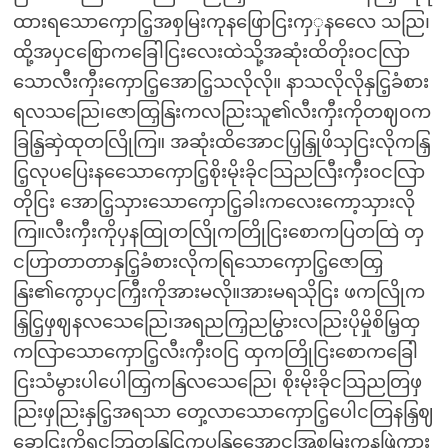
ထားရသောကှောငြ့အစှမြးကုနဖြောငြးကှှနလေေ သညြ၊
ထို့အပှငစြောကခြေါငြးလေးထဲသို့အဆုံးထိတိုးဝငလြာ
သောလီးကှီးကှောငြ့အောငြ့သလိုလို။ နာသလိုလိုနှငြ့ခံစား
ရလသညြေ၊ဇောထြှနြးကလညြးသူ၏လီးကှီးကိုတဈဝက
ခြနြ့ဆှဲထုတလြိုကြ။ အဆုံးထိအောငပြှနြှုဖိသှငြးလိုကနြှ
ငြ့လုပပြေးနသေောကှောငြ့စိုးမိုးခိုငသြညလြီးကှီးဝငလြာ
တိုငြး အောငြ့သှားသောကှောငြ့ခါးကလေးကော့သှားလို
ကြ။လီးကှီးကိုပှနထြုတလြိုကတြိုငြးစောကပြတထြဲ တှ
ငဟြာတာတာနှငြ့ခံစားလိုကရြသောကှောငြ့ဇောထြှ
နြး၏ကွောပှငကြှီးကိုအားမလို။အားမရသိုငြး ဖကလြိုက
နြှငြ့ဖှဈနလသေညြေ၊အရညကြှညမြွားလညြးပိုမှိုစိမြ့ထှ
ကလြာသောကှောငြ့လီးကှီးဝငြ ထှကတြိုငြးစောကခြေါ
ငြးသံမွားပါပေါထြှကနြလသေညြေ၊ စိုးမိုးခိုငသြညတြဖှ
ညြးဖှညြးနှငြ့အရသာ တှေ့လာသောကှောငြ့ပေါငတြနနြှဈ
ခွောငြးကိုရငဘြတနြှငြ့ကပနြအေောငအြစှမြးကုနဖြှဲကား