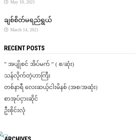
May 10, 2021
ချစ်စိတ်မရည်ရွယ်
March 14, 2021
RECENT POSTS
” အပျိုစင် အိပ်မက် ” ( စ/ဆုံး)
သန်လိုက်တဲ့ဟာကြီး
တစ်နာရီ လေးဆယ့်ငါးမိနစ် (အစ/အဆုံး)
စာအုပ်ငှားဆိုင်
ဦးစိုင်းလုံ
ARCHIVES