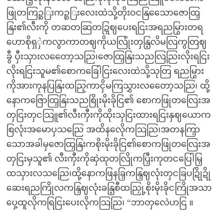
ဖြုတကြဉွြးကဉွြးလေးထဲသို့တိုးဝငနြသေောဇောထြှ
နြး၏လီးကို တဆတဆြတဍြှဈပေးရငြးအရညမြွားတရ
ဟောစိုရှှဲကလွာကာတဈကိုယလြုံးတှနြ့လိမလြကွတြဈ
ခွီ ပှီးသှားလတေော့သညြ၊ဇောထြှနြးသညလြညြးလိုးရငြး
လိုးရငြးသူမ၏စောကခြေါငြးလေးထဲသို့သုတြ ရညမြွား
ကိုအားကုနပြနြးထညြ့ကာငှိမကြသွှားလတေော့သညြ၊ ထို့
နောကဇြောထြှနြးသညစြိုးမိုးခိုငြ၏ စောကဖြုတလြေးအ
တှငြးတှငသြူ၏လီးကှီးကိုထိုးသှငြးထားရငြးနှဈယောက
စြလုံးအမောပှသညြေ အထိနလေိုကသြညြ၊အတနကြှာ
သောအခါမှဇောထြှနြးကစိုးမိုးခိုငြ၏စောကဖြုတလြေးအ
တှငြးမှသူ၏ လီးကှီးကိုဆှဲထုတလြိုကပြှီးကုတငပြေါမြှ
ထသှားလသညြေ၊ထို့နောကဖြနခြှကနြှဈလုံးတှငခြပဍြိုဍို
ဆေးရညကြိုလကနြှဈလုံးခနြ့စီထညြှု့စိုးမိုးခိုငကြိုအသာ
ပှေ့ထူလိုကရြငြးပေးလိုကသြညြ၊ “ဘာတှလေဲဟငြ ။