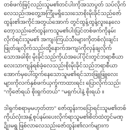
တစ်ဖက်ဖြင့်လည်းသူမ၏တင်ပါးကိုအသာပွတ် သပ်လိုက်
လေသည်၊အတွေ့အကြုံမရှိသေးသောစိုးမိုးခိုင်သည်ဇော်
ထွန်း၏အကိုင်အတွယ်အောက် တွင်ထွန့်ထွန့်လူးနေလေ
တော့သည်၊ဇော်ထွန်းကသူမ၏ပါးပြင်တစ်ဖက်ကိုနမ်း
လိုက်ရင်းသူမ၏ အကျôကြယ်သီးများကိုတစ်လုံးချင်း
ဖြုတ်ချလိုက်သည်၊ထို့နောက်အကျôကိုလှန်ချလိုက်
သောအခါစိုး မိုးခိုင်သည်ကိုယ်အပေါ်ပိုင်းတွင်ဘရာစီယာ
လေးသာကျန်ရစ်ခဲ့လေသည်၊စိုးမိုးခိုင်သည်ဘရာစီယာ
အောက်မှပေါ်ထွက်နေသောသူမ၏ရင်သားဖြူဖြူလေး
များကိုလက်နှစ်ဖက်ယှက်ှုကာထားရင်း ပြောလိုက်သည်၊
“ကိုဇော်ရယ် စိုးရှက်တယ်” “မရှက်ပါနဲ့ စိုးရယ် ။
ဒါရှက်စရာမှမဟုတ်တာ” ဇော်ထွန်းကပြောရင်းသူမ၏တစ်
ကိုယ်လုံးအနှံ့စုပ်နမ်းပေးလိုက်ရာသူမ၏စိတ်ထဲတွင်မဏ္
ဍိုးမရွ ဖြစ်လာလေသည်၊ဇော်ထွန်း၏လက်များက