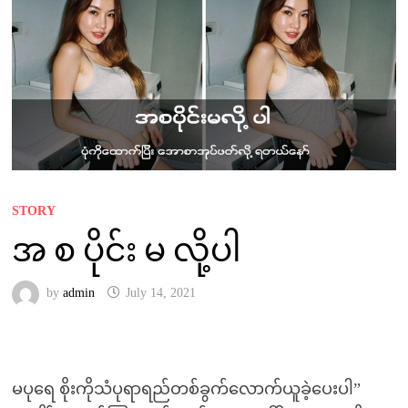
STORY
အ စ ပိုင်း မ လို့ပါ
by
admin
July 14, 2021
မပုရေ စိုးကိုသံပုရာရည်တစ်ခွက်လောက်ယူခဲ့ပေးပါ”