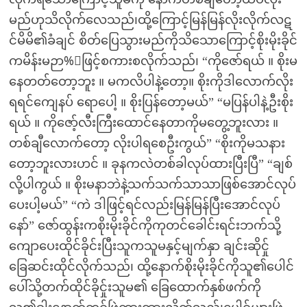
မည်ဟုသိလိုက်လေသည်၊ထို့ကြောင့်မြန်မြန်လိုးလိုက်လဋ
င်မိမိ၏ခံချင် စိတ်ပြေသွားမည်ကိုသိသောကြောင့်စိုးမိုးခိုင်
ကမိန်းမဉာ%်ဖြင့်စကားစလိုက်သည်၊ “ကိုဇော်ရယ် ။ စိုးမ
နေတတ်တော့ဘူး ။ မကလိပါနဲ့တော့။ စိုးကိုဒါလောက်လိုး
ရရင်ကျေနပ် ရောပေါ့ ။ စိုးပြန်တော့မယ်” “မပြန်ပါနဲ့ဦးစိုး
ရယ် ။ ကိုဇော့်လီးကြီးထောင်နေတာကိုမတွေ့ဘူးလား ။
တစ်ချီလောက်တော့ လိုးပါရစေဦးကွယ်” “စိုးကိုမသနား
တော့ဘူးလားဟင် ။ ခုနကလဲတစ်ခါလုပ်ထားပြီးပြီ” “ချစ်
လို့ပါကွယ် ။ စိုးမနာဘဲနဲ့သက်သက်သာသာဖြစ်အောင်လုပ်
ပေးပါ့မယ်” “ကဲ ဒါဖြင့်ရင်လည်းမြန်မြန်ပြီးအောင်လုပ်
နော်” ဇော်ထွန်းကစိုးမိုးခိုင်ကိုကုတင်ခေါင်းရင်းဘက်သို့
ကျောပေးထိုင်ခိုင်းပြီးသူကသူမနှင့်မျက်နှာ ချင်းဆိုင်ှု
ခြေဆင်းထိုင်လိုက်သည်၊ ထို့နောက်စိုးမိုးခိုင်ကိုသူ၏ပေါင်
ပေါ်သို့တက်ထိုင်ခိုင်ှုးသူမ၏ ခြေထောက်နှစ်ဖက်ကို