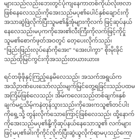
များသည်လည်းဘေးတွင်ပုံကျနေကာတစ်ကိုယ်လုံးဗလာ
ဖြစ်နေလေသည်၊ကိုအေးသည်မပု၏ပေါင်နှစ်ချောင်းကို
အသာဆွဲဖြဲလိုက်ပြီးသူမ၏နို့အုံများကိုလက် ဖြင့်ဆုပ်နယ်
နေလေသည်၊မပုကကိုအေး၏လီးကြီးကိုလက်ဖြင့်ကိုင်ှု
သူမ၏စောက်ဖုတ်အဝတွင် တေ့ပေးလိုက်သည်၊
“ဖြည်းဖြည်းလုပ်နော်ကိုအေး” “အေးပါကွာ” စိုးမိုးခိုင်
သည်ထိုမြင်ကွင်းကိုအသည်းတယားယား။
ရင်တဖိုဖိုနှင့်ကြည့်နေမိလေသည်၊ အသက်အရွယ်က
အသိဉာဏ်ပေးသော်လည်းမျက်မြင်တွေ့ရခြင်းသည်ပထမ
အကြိမ်ဖြစ်လေသည်၊ အိမ်ကလေးသည်တစ်ချက်။နှစ်
ချက်မဋသိမ့်ကနဲတုန်သွားသည်၊ကိုအေးကသူ၏တင်ပါး
ကိုရှေ့သို့ တွန်းလိုက်သောကြောင့်ဖြစ်လေသည်၊ ထို့နောက်
ကိုအေးသည်မပု၏နို့ကိုဆုပ်နယ်နေသောသူ၏ လက်များ
ဖြင့်မပု၏ခါးကိုကိုင်လိုက်ပြီးဆွဲယူလိုက်ရာမပုသည်ကော့