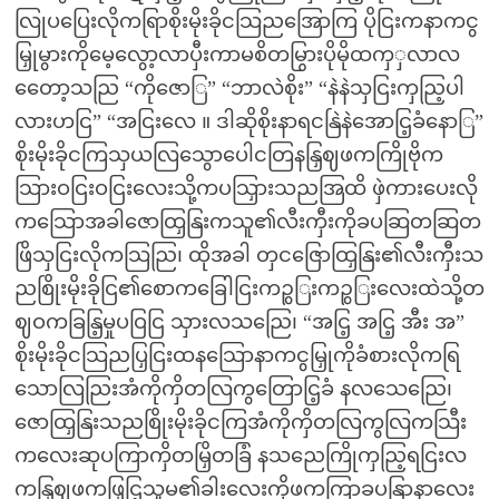
လြုပပြေးလိုကရြာစိုးမိုးခိုငသြညအြောကြ ပိုငြးကနာကငွ
မြှုမွားကိုမေ့လွော့လာပှီးကာမစိတမြွားပိုမိုထကှှလာလ
တေော့သညြ “ကိုဇောြ” “ဘာလဲစိုး” “နဲနဲသှငြးကှညြ့ပါ
လားဟငြ” “အငြးလေ ။ ဒါဆိုစိုးနာရငနြဲနဲအောငြ့ခံနောြ”
စိုးမိုးခိုငကြသှယလြသွောပေါငတြနနြှဈဖကကြိုဗိုက
သြားဝငြးဝငြးလေးသို့ကပသြှားသညအြထိ ဖှဲကားပေးလို
ကသြောအခါဇောထြှနြးကသူ၏လီးကှီးကိုခပဆြတဆြတ
ဖြိသှငြးလိုကသြညြ၊ ထိုအခါ တှငဇြောထြှနြး၏လီးကှီးသ
ညစြိုးမိုးခိုငြ၏စောကခြေါငြးကဉွြးကဉွြးလေးထဲသို့တ
ဈဝကခြနြ့မှုပဝြငြ သှားလသညြေ၊ “အငြ့ အငြ့ အီး အ”
စိုးမိုးခိုငသြညပြှငြးထနသြောနာကငွမြှုကိုခံစားလိုကရြ
သောလြညြးအံကိုကှိတလြကွတြောငြ့ခံ နလသေညြေ၊
ဇောထြှနြးသညစြိုးမိုးခိုငကြအံကိုကှိတလြကွလြကသြီး
ကလေးဆုပကြာကှိတမြှိတခြံ နသညေကြိုကှညြ့ရငြးလ
ကနြှဈဖကဖြှငြ့သူမ၏ခါးလေးကိုဖကကြာခပနြာနာလေး