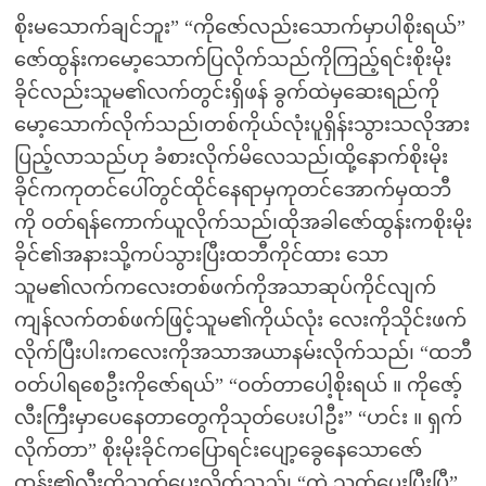
စိုးမသောက်ချင်ဘူး” “ကိုဇော်လည်းသောက်မှာပါစိုးရယ်”
ဇော်ထွန်းကမော့သောက်ပြလိုက်သည်ကိုကြည့်ရင်းစိုးမိုး
ခိုင်လည်းသူမ၏လက်တွင်းရှိဖန် ခွက်ထဲမှဆေးရည်ကို
မော့သောက်လိုက်သည်၊တစ်ကိုယ်လုံးပူရှိန်းသွားသလိုအား
ပြည့်လာသည်ဟု ခံစားလိုက်မိလေသည်၊ထို့နောက်စိုးမိုး
ခိုင်ကကုတင်ပေါ်တွင်ထိုင်နေရာမှကုတင်အောက်မှထဘီ
ကို ဝတ်ရန်ကောက်ယူလိုက်သည်၊ထိုအခါဇော်ထွန်းကစိုးမိုး
ခိုင်၏အနားသို့ကပ်သွားပြီးထဘီကိုင်ထား သော
သူမ၏လက်ကလေးတစ်ဖက်ကိုအသာဆုပ်ကိုင်လျက်
ကျန်လက်တစ်ဖက်ဖြင့်သူမ၏ကိုယ်လုံး လေးကိုသိုင်းဖက်
လိုက်ပြီးပါးကလေးကိုအသာအယာနမ်းလိုက်သည်၊ “ထဘီ
ဝတ်ပါရစေဦးကိုဇော်ရယ်” “ဝတ်တာပေါ့စိုးရယ် ။ ကိုဇော့်
လီးကြီးမှာပေနေတာတွေကိုသုတ်ပေးပါဦး” “ဟင်း ။ ရှက်
လိုက်တာ” စိုးမိုးခိုင်ကပြောရင်းပျော့ခွေနေသောဇော်
ထွန်း၏လီးကိုသုတ်ပေးလိုက်သည်၊ “ကဲ သုတ်ပေးပြီးပြီ”