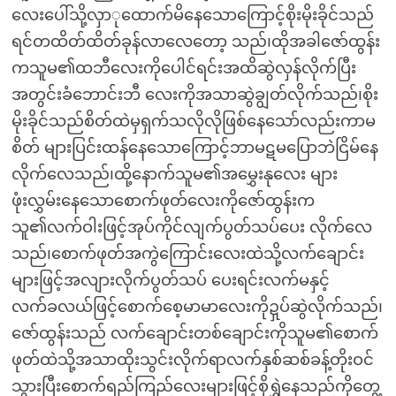
လေးပေါ်သို့လှာုထောက်မိနေသောကြောင့်စိုးမိုးခိုင်သည်
ရင်တထိတ်ထိတ်ခုန်လာလေတော့ သည်၊ထိုအခါဇော်ထွန်း
ကသူမ၏ထဘီလေးကိုပေါင်ရင်းအထိဆွဲလှန်လိုက်ပြီး
အတွင်းခံဘောင်းဘီ လေးကိုအသာဆွဲချွတ်လိုက်သည်၊စိုး
မိုးခိုင်သည်စိတ်ထဲမှရှက်သလိုလိုဖြစ်နေသော်လည်းကာမ
စိတ် များပြင်းထန်နေသောကြောင့်ဘာမဋမပြောဘဲငြိမ်နေ
လိုက်လေသည်၊ထို့နောက်သူမ၏အမွှေးနုလေး များ
ဖုံးလွှမ်းနေသောစောက်ဖုတ်လေးကိုဇော်ထွန်းက
သူ၏လက်ဝါးဖြင့်အုပ်ကိုင်လျက်ပွတ်သပ်ပေး လိုက်လေ
သည်၊စောက်ဖုတ်အကွဲကြောင်းလေးထဲသို့လက်ချောင်း
များဖြင့်အလျားလိုက်ပွတ်သပ် ပေးရင်းလက်မနှင့်
လက်ခလယ်ဖြင့်စောက်စေ့မာမာလေးကိုဍှပ်ဆွဲလိုက်သည်၊
ဇော်ထွန်းသည် လက်ချောင်းတစ်ချောင်းကိုသူမ၏စောက်
ဖုတ်ထဲသို့အသာထိုးသွင်းလိုက်ရာလက်နှစ်ဆစ်ခန့်တိုးဝင်
သွားပြီးစောက်ရည်ကြည်လေးများဖြင့်စိုရွှဲနေသည်ကိုတွေ့