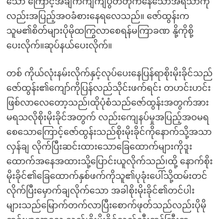
သော ကြောင့်အချက်ကျကျပွတ်တိုက်နေသောအရသာကို
လည်းအပြည့်အဝခံစားနေရလေသည်။ ဇော်ထွန်းက
သူမ၏စိတ်များပိုမိုထကြွလာစေရန်မကြာခဏ နို့ကိုစို့
ပေးလိုက်။ဆုပ်နယ်ပေးလိုက်။
တစ် ကိုယ်လုံးနမ်းလိုက်နှင့်လုပ်ပေးနေပြန်ရာစိုးမိုးခိုင်သည်
ဇော်ထွန်း၏ကျော်ကိုပြန်လည်သိုင်းဖက်ရင်း တဟင်းဟင်း
ဖြစ်လာလေတော့သည်၊ထိုပုံစံသည်ဇော်ထွန်းအတွက်အား
မရသလိုစိုးမိုးခိုင်အတွက် လည်းကျေနပ်မှုအပြည့်အဝမရ
စေသောကြောင့်ဇော်ထွန်းသည်စိုးမိုးခိုင်ကိုနောက်သို့အသာ
လှန်ချ လိုက်ပြီးဆင်းထားသောခြေထောက်များကိုဒူး
ထောက်အနေအထားသို့ပြောင်းယူလိုက်သည်၊ထို့ နောက်စိုး
မိုးခိုင်၏ခြေထောက်နှစ်ဖက်ကိုသူ၏ပုခုံးပေါ်သို့ထမ်းတင်
လိုက်ပြီးမှောက်ချလိုက်သော အခါစိုးမိုးခိုင်၏တင်ပါး
များသည်မြောက်တက်လာပြီးစောက်ဖုတ်သည်လည်းပိုမို