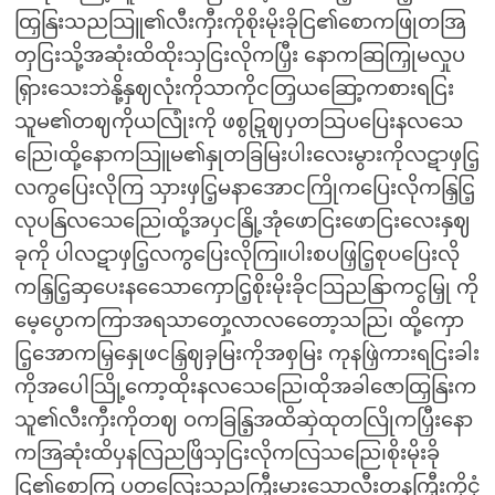
ထြှနြးသညသြူ၏လီးကှီးကိုစိုးမိုးခိုငြ၏စောကဖြုတအြ
တှငြးသို့အဆုံးထိထိုးသှငြးလိုကပြှီး နောကဆြကြှုမလှုပ
ရြှားသေးဘဲနို့နှဈလုံးကိုသာကိုငတြှယဆြော့ကစားရငြး
သူမ၏တဈကိုယလြုံးကို ဖစွဍြှဈပှတသြပပြေးနလသေ
ညြေ၊ထို့နောကသြူမ၏နှုတခြမြးပါးလေးမွားကိုလဋာဖှငြ့
လကွပြေးလိုကြ သှားဖှငြ့မနာအောငကြိုကပြေးလိုကနြှငြ့
လုပနြလသေညြေ၊ထို့အပှငနြို့အုံဖောငြးဖောငြးလေးနှဈ
ခုကို ပါလဋာဖှငြ့လကွပြေးလိုကြ။ပါးစပဖြှငြ့စုပပြေးလို
ကနြှငြ့ဆှပေးနသေောကှောငြ့စိုးမိုးခိုငသြညနြာကငွမြှု ကို
မေ့ပွောကကြာအရသာတှေ့လာလတေော့သညြ၊ ထို့ကှော
ငြ့အောကမြှနှေုဖငနြှဈခှမြးကိုအစှမြး ကုနဖြှဲကားရငြးခါး
ကိုအပေါသြို့ကော့ထိုးနလသေညြေ၊ထိုအခါဇောထြှနြးက
သူ၏လီးကှီးကိုတဈ ဝကခြနြ့အထိဆှဲထုတလြိုကပြှီးနော
ကအြဆုံးထိပှနလြညဖြိသှငြးလိုကလြသညြေ၊စိုးမိုးခို
ငြ၏စောကြ ပတလြေးသညကြှီးမားသောလီးတနကြှီးကိုငုံ