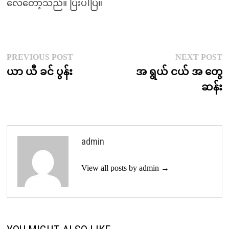
လေတော့သည်။ ပြီးပါပြီ။
Post
Previous
N
PREVIOUS POST
NEXT POST
post:
p
ယာ ယီ ခင် ပွန်း
အ ရွယ် ငယ် အ တွေ့
navigation
ဆန်း
admin
View all posts by admin →