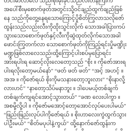
တင်းမာလာလေ သည်၊စိုးမိုးခိုင်သည်လီးတန်ကြီးက
အပေါ်စီးမှစောက်ဖုတ်အတွင်းသို့ဝင်ချည်ထွက်ချည်ဖြစ်
နေ သည်ကိုတွေ့နေရသောကြောင့်ပှိုစိတ်ကြွလာသလိုဇော်
ထွန်းသည်လည်းလီးကိုထိုးသွင်းလိုက် သောအခါပြားကပ်
သွားသောစောက်ဖုတ်နှင့်လီးကိုဆွဲထုတ်လိုက်သောအခါ
ဖောင်းကြွတက်လာ သောစောက်ဖုတ်ကိုကြည့်ရင်းပှိုမဏ္ဍိုး
မဏ္ဍွဖြစ်လာလေသည်၊ထို့ကြောင့်ပါးစပ်မှပြောရင်း
အားရပါးရ ဆောင့်လိုးလေတော့သည် “စိုး ။ ကိုဇော်အားရ
ပါးရလိုးတော့မယ်နော်” “ဖတ် ဖတ် ဖတ်” “အင့် အဟင့် ။
အအ ။ ကိုဇော်ရယ် စိုးကိုမသနားတော့ဘူးလား” “စိုးနာလို့
လားဟင်” “နာတော့သိပ်မနာဘူး ။ ဒါပေမယ့်တစ်ချက်
တစ်ချက်ကျရင်အောင့်သွားတယ်” “ခဏ လေးပါကွာ ။
အစမို့လို့ပါ ။ ကိုဇော်မအောင့်တော့အောင်လုပ်ပေးပါမယ်”
“ဖြည်းဖြည်းလုပ်ပါကိုဇော်ရယ် ။ စိုးဟာလေးကွဲထွက်သွား
ပါဦးမယ်” “စိတ်မပုပါနဲ့ကွယ်” ထို့နောက်ဇော်ထွန်းက