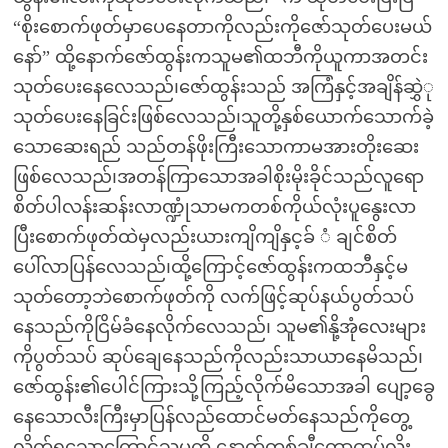
“စိုးစောက်ဖုတ်မှာပေနေတာကိုလည်းကိုဇော်သုတ်ပေးမယ်
နော်” ထို့နောက်ဇော်ထွန်းကသူမ၏ထဘီကိုယူကာအတင်း
သုတ်ပေးနေလေသည်၊ဇော်ထွန်းသည် အကြံနှင့်အချိန်ဆွှဲု
သုတ်ပေးနေခြင်းဖြစ်လေသည်၊သူတို့နှစ်ယောက်သောက်ခဲ့
သောဆေးရည် သည်တန်ဖိုးကြီးသောကာမအားတိုးဆေး
ဖြစ်လေသည်၊အတန်ကြာသောအခါစိုးမိုးခိုင်သည်လူရော
စိတ်ပါလန်းဆန်းလာဏ္ဍုံသာမကတစ်ကိုယ်လုံးပူနွေးလာ
ပြီးစောက်ဖုတ်ထဲမှလည်းယားကျိကျိနှင့ခ် ံ ချင်စိတ်
ပေါ်လာပြန်လေသည်၊ထို့ကြောင့်ဇော်ထွန်းကထဘီနှင့်မ
သုတ်တော့ဘဲစောက်ဖုတ်ကို လက်ဖြင့်ဆုပ်နယ်ပွတ်သပ်
နေသည်ကိုငြိမ်ခံနေလိုက်လေသည်၊ သူမ၏နို့အုံလေးများ
ကိုပွတ်သပ် ဆုပ်ချေနေသည်ကိုလည်းသာယာနေမိသည်၊
ဇော်ထွန်း၏ပေါင်ကြားသို့ကြည့်လိုက်မိသောအခါ ပျော့ခွေ
နေသောလီးကြီးမှာပြန်လည်ထောင်မတ်နေသည်ကိုတွေ့
လိုက်ရသောကြောင့်သူမကို နောက်တစ်ချီတော့ထပ်လိုး