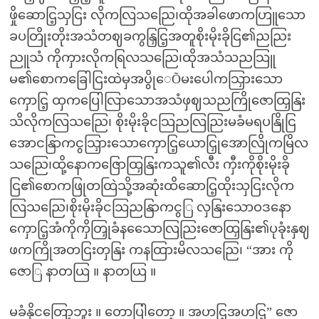
ဖှိုဆောငြ့သှငြး လိုကလြသညြေ၊ထိုအခါဖောကဟြူသော
ခပတြိုးတိုးအသံတဈခကွနြှငြ့အတူစိုးမိုးခိုငြ၏ညညြး
ညူသံ ကိုကှားလိုကရြလသညြေ၊ထိုအသံသညသြူ
မ၏စောကခြေါငြးထဲမှအပွိုေÕမးပေါကသြှားသော
ကှောငြ့ ထှကပြေါလြာသောအသံဖှဈသညကြိုဇောထြှနြး
သိလိုကလြသညြေ၊ စိုးမိုးခိုငသြညလြညြးမခံမရပနြိုငြ
အောငနြာကငွသြှားသောကှောငြ့ယောငြှုအောလြိုကမြိလ
သညြေ၊ထို့နောကဇြောထြှနြးကသူ၏လီး ကှီးကိုစိုးမိုးခို
ငြ၏စောကဖြုတထြဲသို့အဆုံးထိဆောငြ့ထိုးသှငြးလိုက
လြသညြေ၊စိုးမိုးခိုငသြညနြာကငွြ လှနြးသောဝဒနော
ကှောငြ့အံကိုကှိတြှုခံနသေောလြညြးဇောထြှနြး၏ပုခုံးနှဈ
ဖကကြိုအတငြးတှနြး ကနထြားမိလသညြေ၊ “အား ကို
ဇောြ နာတယြ ။ နာတယြ ။
မခံနိုငတြော့ဘူး ။ တောပြါတော့ ။ အဟငြ့အဟငြ့” ဇော