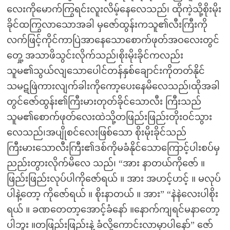
လေးကိုမောက်ကြွရင်းလူးလိမ့်နေလေသည်၊ ထိုကဲ့သို့စိုးမိုး
ခိုင်ထကြွလာသောအခါ မှဇော်ထွန်းကသူ၏လီးကြီးကို
လက်ဖြင့်ကိုင်ကာပြဲအာနေသောစောက်ဖုတ်အဝလေးတွင်
တှေု့ အသာဖိသွင်းလိုက်သည်၊စိုးမိုးခိုင်ကလည်း
သူမ၏သွယ်လျသောပေါင်တန်နှစ်ချောင်းကိုတတ်နိုင်
သမဋဖြဲကားလျက်ခါးကိုကော့ပေးနေမိလေသည်၊ထိုအခါ
တွင်ဇော်ထွန်း၏ကြီးမားတုတ်ခိုင်သောလီး ကြီးသည်
သူမ၏စောက်ဖုတ်လေးထဲသို့တဖြည်းဖြည်းတိုးဝင်သွား
လေသည်၊အပျိုစင်လေးဖြစ်သော စိုးမိုးခိုင်သည်
ကြီးမားသောလီးကြီး၏ဒစ်ကိုမခံနိုင်သောကြောင့်ပါးစပ်မှ
ညည်းတွားလိုက်မိလေ သည်၊ “အား နာတယ်ကိုဇော် ။
ဖြည်းဖြည်းလုပ်ပါကိုဇော်ရယ် ။ အား အဟင့်ဟင့် ။ မလုပ်
ပါနဲ့တော့ ကိုဇော်ရယ် ။ စိုးနာတယ် ။ အား” “နဲနဲလေးပါစိုး
ရယ် ။ ခဏတေတာ့အောင့်ခံနော် ။နောက်ကျရင်မနာတော့
ပါဘူး ။တဖြည်းဖြည်းနဲ့ ခံလို့ကောင်းလာမှာပါနော်” ဇော်