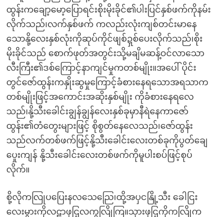
ထွန်းကချော့မော့ပြောရင်းစိုးမိုးခိုင်၏ပါးပြင်နှစ်ဖက်ကိုနမ်း
လိုက်သည်၊လက်နှစ်ဖက် ကလည်းလုံးကျစ်တင်းမာနေ
သောနို့လေးနှစ်လုံးကိုဆုပ်ကိုင်ဖျစ်ဍှစ်ပေးလိုက်သည်၊စိုး
မိုးခိုင်သည် စောက်ဖုတ်အတွင်းသို့မချိမဆန့်ဝင်လာသော
လီးကြီး၏ဒစ်ကြောင့်နာကျင်မှုကတစ်မျိုး။အပေါ် ပိုင်း
တွင်ဇော်ထွန်းကနှိုးဆွမှုကြောင့်ခံစားနေရသောအရသာက
တစ်မျိုးဖြင့်အကောင်းအဆိုးနှစ်မျိုး ကိုခံစားနေရလေ
သည်၊နို့သီးခေါင်းချွန်ချွန်လေးနှစ်ခုမှာနီရဲနေကာဇော်
ထွန်း၏တံတွေးများဖြင့် စိုစွတ်နေလေသည်၊ဇော်ထွန်း
သည်လက်တစ်ဖက်ဖြင့်နို့သီးခေါင်းလေးတစ်ခုကိုပွတ်ချေ
ပှေုးကျန် နို့သီးခေါင်းလေးတစ်ဖက်ကိုမူပါးစပ်ဖြင့်စုပ်
လိုက်။
စို့လိုကလြုပပြေးနလသေညြေ၊ထို့အပှငနြို့သီး ခေါငြး
လေးမွားကိုလဋာဖှငြ့လကွလြိုကြ။သှားဖှငြ့ကိုကလြိုက