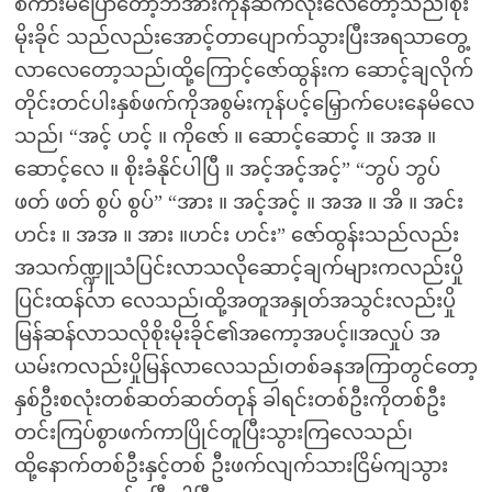
စကားမပြောတော့ဘဲအားကုန်ဆက်လိုးလေတော့သည်၊စိုး
မိုးခိုင် သည်လည်းအောင့်တာပျောက်သွားပြီးအရသာတွေ့
လာလေတော့သည်၊ထို့ကြောင့်ဇော်ထွန်းက ဆောင့်ချလိုက်
တိုင်းတင်ပါးနှစ်ဖက်ကိုအစွမ်းကုန်ပင့်မြှောက်ပေးနေမိလေ
သည်၊ “အင့် ဟင့် ။ ကိုဇော် ။ ဆောင့်ဆောင့် ။ အအ ။
ဆောင့်လေ ။ စိုးခံနိုင်ပါပြီ ။ အင့်အင့်အင့်” “ဘွပ် ဘွပ်
ဖတ် ဖတ် စွပ် စွပ်” “အား ။ အင့်အင့် ။ အအ ။ အိ ။ အင်း
ဟင်း ။ အအ ။ အား ။ဟင်း ဟင်း” ဇော်ထွန်းသည်လည်း
အသက်ဏ္ဍှူသံပြင်းလာသလိုဆောင့်ချက်များကလည်းပှို
ပြင်းထန်လာ လေသည်၊ထို့အတူအနှုတ်အသွင်းလည်းပှို
မြန်ဆန်လာသလိုစိုးမိုးခိုင်၏အကော့အပင့်။အလှုပ် အ
ယမ်းကလည်းပှိုမြန်လာလေသည်၊တစ်ခနအကြာတွင်တော့
နှစ်ဦးစလုံးတစ်ဆတ်ဆတ်တုန် ခါရင်းတစ်ဦးကိုတစ်ဦး
တင်းကြပ်စွာဖက်ကာပြိုင်တူပြီးသွားကြလေသည်၊
ထို့နောက်တစ်ဦးနှင့်တစ် ဦးဖက်လျက်သားငြိမ်ကျသွား