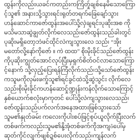
ထွန်းကိုလည်းယခင်ကတည်းကကြိတ်ှုချစ်နေမိသောကြော
င့်သူ၏ အနားသို့သွားရင်းရုတ်တရက်ခြေချော်သွား
ဟန်ဆောင်ကာဇော်ထွန်းအပေါ်သို့လှဲချရင်းပုဆိုးအစ ကို
မသိမသာဆွဲချွတ်လိုက်လေသည်၊ဇော်ထွန်းသည်ခါးတွင်
ပုဆိုးမရှိတော့ဘဲဖင်ထိုင်လဲကျသွားလေ သည်၊ “အိုး
မတော်လို့နော်ကိုဇော် ။ ကဲ ထထ” စိုးမိုးခိုင်သည်ဇော်ထွန်း
ကိုပုဆိုးကျွတ်အောင်လုပ်ပြီးမှရှက်စိတ်ဝင်လာသောကြော
င့်နောက် သို့လှည့်ပြေးရန်ကြံလိုက်သည်၊သို့သော်ဇော်ထွန်း
ကသူမကိုလှမ်းဖက်ှုသူ၏ရင်ခွင်ထဲသို့ဆွဲသွင်း လိုက်လေ
သည်၊စိုးမိုးခိုင်ကဟန်ဆောင်ှုဏ္ဍုန်းကန်လိုက်သောကြောင့်
နှစ်ယောက်စလုံးမှာကုတင် ပေါ်သို့လဲကျသွားလေသည်၊
ဇော်ထွန်းသည်ပက်လက်အနေအထားဖြစ်သွားသော်
သူမ၏နှုတ်ခမ်း ကလေးကိုပါးစပ်ဖြင့်စုပ်ယူလိုက်ပြီးလက်
တစ်ဖက်ကလည်းသူမ၏နို့အုံတစ်ဖက်ကိုအကျôပေါ်မှ
ဆုတ်ကိုင်လျက်ဖျစ်ဍှစ်ပေးလိုက်သည်၊ကျန်လက်