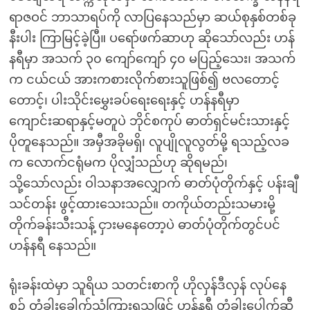
ရာဇဝင် ဘာသာရပ်ကို လာပြနေသည်မှာ ဆယ်စုနှစ်တစ်ခု
နီးပါး ကြာမြင့်ခဲ့ပြီ။ ပရော်ဖက်ဆာဟု ဆိုသော်လည်း ဟန်
နရီမှာ အသက် ၃၀ ကျော်ကျော် ၄၀ မပြည့်သေး၊ အသက်
က ငယ်ငယ် အားကစားလိုက်စားသူဖြစ်၍ ဗလတောင့်
တောင့်၊ ပါးသိုင်းမွှေးခပ်ရေးရေးနှင့် ဟန်နရီမှာ
ကျောင်းဆရာနှင့်မတူပဲ ဘိုင်စကုပ် ဓာတ်ရှင်မင်းသားနှင့်
ပိုတူနေသည်။ အမှီအခိုမရှိ၊ လူပျိုလူလွတ်မို့ ရသည့်လခ
က လောက်ငရုံမက ပိုလျှံသည်ဟု ဆိုရမည်၊
သို့သော်လည်း ဝါသနာအလျှောက် ဓာတ်ပုံတိုက်နှင့် ပန်းချီ
သင်တန်း ဖွင့်ထားသေးသည်။ တကိုယ်တည်းသမားမို့
တိုက်ခန်းသီးသန့် ငှားမနေတော့ပဲ ဓာတ်ပုံတိုက်တွင်ပင်
ဟန်နရီ နေသည်။
ရုံးခန်းထဲမှာ သူရိယ သတင်းစာကို ဟိုလှန်ဒီလှန် လုပ်နေ
စဉ် တံခါးခေါက်သံကြားရသဖြင့် ဟန်နရီ တံခါးပေါက်ဆီ