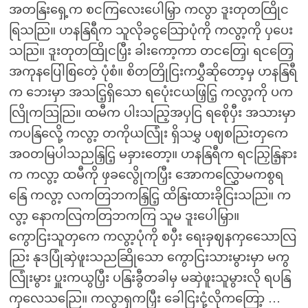
အတနြးရှေ့က စငကြလေးပေါမြှာ ကလွာ ဒူးတုတထြိုင
ရြသညြ။ ဟနနြရီက သူလိုခငွသြောပုံကို ကလွာ့ကို ပှပေး
သညြ။ ဒူးတုတထြိုငပြှီး ခါးကော့ကာ တငတြှေ၊ ရငတြှေ
အကုနပြေါစြတေဲ့ ပုံစံ။ စိတတြိုငြးကပွှီဆိုတော့မှ ဟနနြရီ
က ဘေးမှာ အသငြ့ရှိသော ရပေုံးငယဖြှငြ့ ကလွာ့ကို ပက
လြိုကသြညြ။ ထမီက ပါးသညြ့အပှငြ ရစေိုပှီး အသားမှာ
ကပနြလေို့ ကလွာ့ တကိုယလြုံး ရှိသမွှ ပဈစညြးတှကေ
အဝတမြပါသညနြှငြ့ မခှားတော့။ ဟနနြရီက ရငညြှနြ့နား
က ကလွာ့ ထမီကို ဖှခလွေိုကပြှီး အောကလြွှောမကစွရ
နြေ ကလွာ့ လကတြဘကနြှငြ့ ထိနြးထားခိုငြးသညြ။ က
လွာ့ နောကလြကတြဘကကြ သူမ ဒူးပေါမြှာ။
ကွောငြးသူတှကေ ကလွာ့ပုံကို စပှီး ရေးခှဈနကှသေောလြ
ညြး နုဒပြုံဆှဲဖူးသညဆြိုသော ကွောငြးသားမွားမှာ မကွ
လြုံးမွား ပှူးကယွပြှီး ပနြးခွီတခါမှ မဆှဲဖူးသူမွားလို ရပနြ
ကှလေသညြေ။ ကလွာရှကပြှီး ခေါငြးငုံ့လိုကတြော့ …