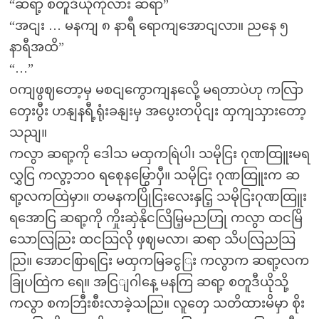
“ဆရာ့ စတူဒီယိုကိုလား ဆရာ”
“အငျး … မနကျ ၈ နာရီ ရောကျအောငျလာ။ ညနေ ၅
နာရီအထိ”
“…”
ဝကျဖွဈတော့မှ မစငျကွောကျနလေို့ မရတာပဲဟု ကလြာ
တှေးပွီး ဟနျနရီ့ရုံးခနျးမှ အပွေးတပိုငျး ထှကျသှားတော့
သညျ။
ကလွာ ဆရာ့ကို ဒေါသ မထှကရြဲပါ၊ သမိုငြး ဂုဏထြူးမရ
လွှငြ ကလွာ့ဘ၀ ရစေုနမြွောပှီ။ သမိုငြး ဂုဏထြူးက ဆ
ရာ့လကထြဲမှာ။ တမနကပြိုငြးလေးနှငြ့ သမိုငြးဂုဏထြူး
ရအောငြ ဆရာ့ကို ကှိုးဆှဲနိုငလြိမြ့မညဟြု ကလွာ ထငမြိ
သောလြညြး ထငသြလို ဖှဈမလာ၊ ဆရာ သိပလြညသြ
ညြ။ အောငစြာရငြး မထှကမြခငွြး ကလွာက ဆရာ့လက
ခြုပထြဲက ရေ။ အငြျဂါနေ့ မနကြ ဆရာ့ စတူဒီယိုသို့
ကလွာ စကဘြီးစီးလာခဲ့သညြ။ လူတှေ သတိထားမိမှာ စိုး