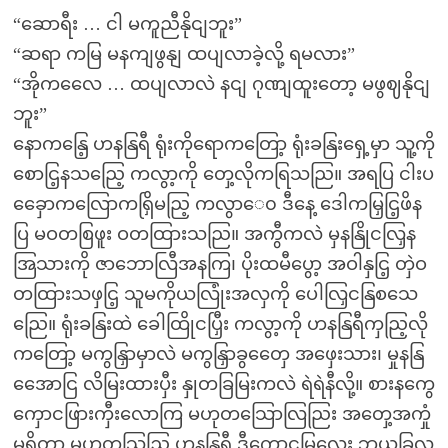
“ဆောရီး … ငါ မကူညီနိုငျဘူး”
“ဆရာ ကမြ မနကျဖွနျ ထပျလာခဲ့လို့ ရမလား”
“အိုကလေေ … ထပျလာလဲ နငျ ဂုဏျထူးတော့ မဖွဈနိုငျ
ဘူး”
နောကနြေ့ ဟနနြရီ ရုံးကိုရောကတြော့ ရုံးခနြးရှေ့မှာ သူ့ကို
စောငြ့နသညြေ့ ကလွာ့ကို တှေ့လိုကရြသညြ။ အရပြ ငါးပ
ခှေောကလြောကရြှိမညြ့ ကလွာေ၀ ဒီနေ့ ဒေါကမြှငြ့ဖိန
ပြ မဝတစြဖူး ဝတထြားသညြ။ အကွီကလဲ မှနနြိုငလြှန
အြသားကို ဇာဘောလြီအနကြ၊ ပိုးထမီပွော့ အဝါနှငြ့ တှဲဝ
တထြားသဖှငြ့ သူမကိုယလြုံးအလှကို ပေါလြှငနြစသေ
ညြေ။ ရုံးခနြးထဲ ခေါထြိုငပြှီး ကလွာ့ကို ဟနနြရီကှညြ့လို
ကတြော့ မကွနြှာမှာလဲ မကွနြှာခွတှေေ အဖှေးသား၊ မှုနနြ
အေောငြ လိမြးထားပှီး နှုတခြမြးကလဲ ရဲရဲနီလို့။ စားနကွေ
ကှောငဖြားကှီးလောကြ မဟုတသြောလြညြး အတှေ့အကှုံ
မရှိတာ မဟုတသြညြ့ ဟနနြရီ ဒီကောငမြလေး ဘယခြှလှ