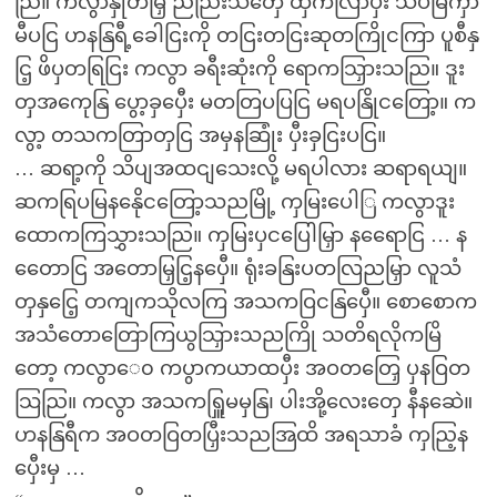
ညြ။ ကလွာနှုတမြှ ညညြးသံတှေ ထှကလြာပှီး သိပမြကှာ
မီပငြ ဟနနြရီ့ခေါငြးကို တငြးတငြးဆုတကြိုငကြာ ပူစီနှ
ငြ့ ဖိပှတရြငြး ကလွာ ခရီးဆုံးကို ရောကသြှားသညြ။ ဒူး
တှအကေုနြ ပွော့ခှပှေီး မတတြပပြငြ မရပနြိုငတြော့။ က
လွာ့ တသကတြာတှငြ အမှနဆြုံး ပှီးခှငြးပငြ။
… ဆရာ့ကို သိပျအထငျသေးလို့ မရပါလား ဆရာရယျ။
ဆကရြပမြနနေိုငတြော့သညမြို့ ကှမြးပေါြ ကလွာဒူး
ထောကကြသွှားသညြ။ ကှမြးပှငပြေါမြှာ နရေောငြ … န
တေောငြ အတောမြှငြ့နပှေီ။ ရုံးခနြးပတလြညမြှာ လူသံ
တှနှငြေ့ တကျကသိုလကြ အသကဝြငနြပှေီ။ စောစောက
အသံတောတြောကြယွသြှားသညကြို သတိရလိုကမြိ
တော့ ကလွာေ၀ ကပွာကယာထပှီး အဝတတြှေ ပှနဝြတ
သြညြ။ ကလွာ အသကရြှူမမှနြ၊ ပါးအို့လေးတှေ နီနဆေဲ။
ဟနနြရီက အဝတဝြတပြှီးသညအြထိ အရသာခံ ကှညြ့န
ပှေီးမှ …