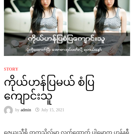
STORY
ကိုယ်ဟန်ပြမယ် စံပြ
ကျောင်းသူ
by
admin
July 15, 2021
ဇေယျသီရိ တက္ကသိုလ်မှာ လက်ထောက် ပါမောက္ခ ဟန်နရီ