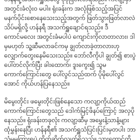
အတွင်းခံလုံး၀ မပါ။ ရုံးခန်းက အလုံဖြစ်သည့်အပြင်
မနက်ပိုင်းစောနေသေးသည့်အတွက် ဖြတ်သွားဖြတ်လာလဲ
သိပ်မရှိလို့ ဟန်နရီ အသက်ရှူချောင်ရသည်။ ဒီ
ကောင်မလေး အတွင်းခံမပါပဲ ကျောင်းကိုလာတာလား၊ ဒါ
မှမဟုတ် သူ့ဆီမလာခင်ကမှ ချွတ်လာခဲ့တာလားဟု
လျှောက်တွေးနေမိသေးသည်။ ဘော်လီကိုပါ ချွတ်၍ စားပွဲ
ပေါ်တင်လိုက်ပြီး ခါးထောက်၊ ဒူးကွေး၍ သူမ
ကောက်ကြောင်းတွေ ပေါ်လွင်သည်ထက် ပိုမိုပေါ်လွင်
အောင် ကိုယ်ဟန်ပြနေသည်။
မိမွေးတိုင်း ဖမွေးတိုင်းဖြစ်နေသော ကလျာ့ကိုယ်ထည်
ကောက်ကြောင်းတွေသည် ဒေါက်မြင့်ဖိနပ်ကြောင့် အလှပို
နေသည်။ ရုံးခန်းတခုလုံး ကလျာ့ဆီမှ အမွှေးနံ့သာနံ့များ
ထုံမွှန်းနေပြီး ဟန်နရီ၏ အသက်ရှူသံပြင်းပြင်းမှတပါး ဘာ
သံမှမကြားရပဲ တိတ်ဆိတ်လျှက်ရှိသည်။ သားကောင်ကို