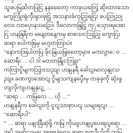
သူခပမြဆိတပြငြ နနတေေော့ ကာခှယတြှေ ဆိုးထားသော
မကွလြုံးရှဲကှီးမွားဖှငြ့ အသနားခံကှညြ့ရငြး ခပညြုညု
လေး လာပှောနသညြေ၊ ဒီလောကနြှငြ့ ကှှသှေားရအော
ငြ ဟနနြရီက မနေ့တနေ့ကမှ စာစသငသြညြ့ ကွောငြး
ဆရာ ပေါကစြမှ မဟုတတြာပဲ။
“နောကအြပါတပြဲ ဖိုငနြယဖြှတေော့မှာ။ မကလွာေ၀ …
ဆောရီး … ငါ ဒါ မတတနြိုငဘြူး”
ကလြာငွိမျကသြှားသညျ၊ ဟနျနရီ ခေါငျးမာလှနျးသ
ညျ။ ခဏကွာအောငျ ငွိမျသကျနပွေီးမှ တခုခုကို ဆုံးဖွ
တျလိုကျဟနျနှငျ့ …
“ဆရာ … ကမြလေ … ဟို …”
ဟနျနရီက ခေါငျးကို ငွငျသာစှာပငျ ယမျးရငျး …
“ဆောရီးပါ”
” … ဆရာ ပနျးခြီဆှဲဖို့ ကမြ ကိုယျဟနျပွပေးရငျရော …
အပို အဆိုငျးမနျ့အဖွဈနဲ့လေ၊ ဆရာ့ စတူဒီယိုကို ကမြ