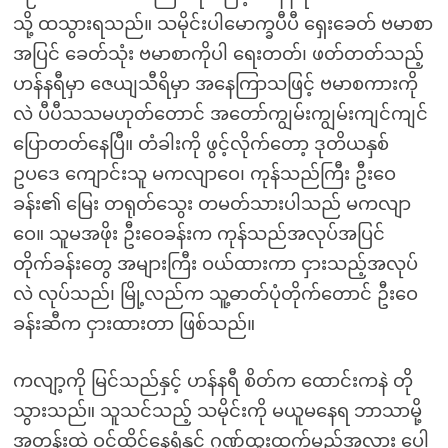
သို့ ထသွားရသည်။ သမိုင်းပါမောက္ခပီပီ ရှေးခေတ် ဗမာစာ
အပြင် ခေတ်သုံး ဗမာစာကိုပါ ရေးတတ်၊ ဖတ်တတ်သည့်
ဟန်နရီမှာ ဇေယျသီရိမှာ အနေကြာသဖြင့် ဗမာစကားကို
လဲ ပီပီသသမဟုတ်တောင် အတော်ကျွမ်းကျွမ်းကျင်ကျင်
ပြောတတ်နေပြီ။ တံခါးကို ဖွင့်လိုက်တော့ ဒုတိယနှစ်
ဥပဒေ ကျောင်းသူ မကလျာဝေ၊ ကုန်သည်ကြီး ဦးဝေ
ခန်း၏ မြေး တရုတ်သွေး တမတ်သားပါသည် မကလျာ
ဝေ။ သူမအဖိုး ဦးဝေခန်းက ကုန်သည်အလုပ်အပြင်
တိုက်ခန်းတွေ အများကြီး ဝယ်ထားကာ ငှားသည့်အလုပ်
လဲ လုပ်သည်၊ မြို့လည်က သူ့ဓာတ်ပုံတိုက်တောင် ဦးဝေ
ခန်းဆီက ငှားထားတာ ဖြစ်သည်။
ကလျာ့ကို မြင်သည်နှင့် ဟန်နရီ စိတ်က ထောင်းကနဲ တို
သွားသည်။ သူသင်သည့် သမိုင်းကို မယူမနေရ ဘာသာမို့
အတန်းထဲ ဝင်ထိုင်နေရုံနှင့် ဂုဏ်ထူးထွက်မည့်အလား ပေါ့