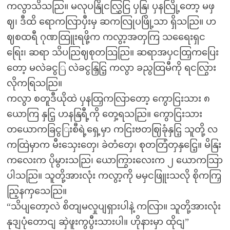
ကလွာသိသညြ။ မလုပနြိုငလြွှငြ ပှနြ၊ ပှနလြို့တော့ မဖှ
ဈ၊ ဒီထိ ရောကလြာပှီးမှ ဆကလြုပဖြို့သာ ရှိသညြ။ ဟ
ဈစထရီ ဂုဏထြူးရဖို့က ကလွာ့အတှကြ သရေေးရှင
ရြေး၊ ဆရာ သိပညြဈစုတသြညြ။ ဆရာအပှငထြှကပြေး
တော့ မလဲခငွြ လဲခငွနြှငြ့ ကလွာ ခညွထြမီကို ရငလြွား
လိုကရြသညြ။
ကလွာ စတူဒီယိုထဲ ပှနထြှကလြာတော့ ကွောငြးသား ၈
ယောကြ နှငြ့ ဟနနြရီ့ကို တှေ့ရသညြ။ ကွောငြးသား
တယောကခြငွြးစီရဲ့ရှေ့မှာ ကငြးဗတဈြခုံနှငြ့ သူတို့ လ
ကထြဲမှာက မီးသှေးတှေ၊ ခဲတံတှေ၊ စုတတြံတှနှငြေ့။ မိနြး
ကလေးက ပိုမွားသညြ၊ ယောကြွားလေးက ၂ ယောကသြာ
ပါသညြ။ သူတို့အားလုံး ကလွာ့ကို မမှငဖြူးသလို စိုကကြှ
ညြ့နကှသေညြ။
“သိပျတော့လဲ စိတျမလှုပျရှားပါနဲ့ ကလြာ။ သူတို့အားလုံး
နုဒျပုံတောငျ ဆှဲဖူးကွပွီးသားပါ။ ဟိုနားမှာ ထိုငျ”