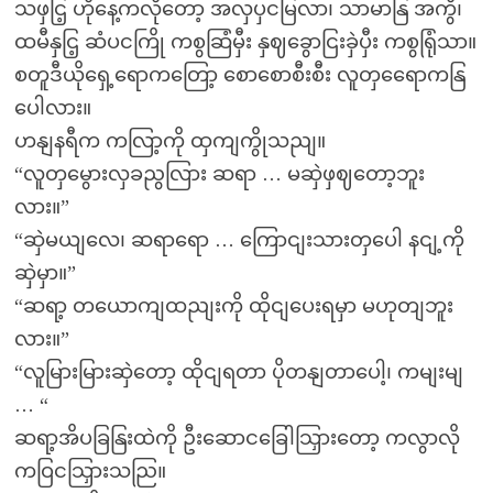
သဖှငြ့ ဟိုနေ့ကလိုတော့ အလှပှငမြလာ၊ သာမာနြ အကွီ၊
ထမီနှငြ့ ဆံပငကြို ကစွဆြံမှီး နှဈခွောငြးခှဲပှီး ကစွရြုံသာ။
စတူဒီယိုရှေ့ရောကတြော့ စောစောစီးစီး လူတှရေောကနြ
ပေါလား။
ဟနျနရီက ကလြာ့ကို ထှကျကွိုသညျ။
“လူတှမွေားလှခညွလြား ဆရာ … မဆှဲဖှဈတော့ဘူး
လား။”
“ဆှဲမယျလေ၊ ဆရာရော … ကြောငျးသားတှပေါ နငျ့ကို
ဆှဲမှာ။”
“ဆရာ့ တယောကျထညျးကို ထိုငျပေးရမှာ မဟုတျဘူး
လား။”
“လူမြားမြားဆှဲတော့ ထိုငျရတာ ပိုတနျတာပေါ့၊ ကမျးမျ
… “
ဆရာ့အိပခြနြးထဲကို ဦးဆောငခြေါသြှားတော့ ကလွာလို
ကဝြငသြှားသညြ။