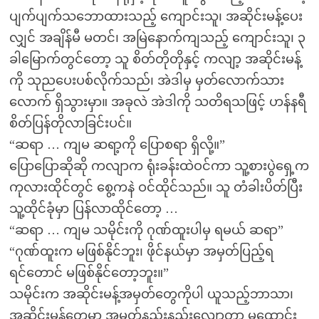
ပျက်ပျက်သဘောထားသည့် ကျောင်းသူ၊ အဆိုင်းမန့်ပေး
လျှင် အချိန်မီ မတင်၊ အမြဲနောက်ကျသည့် ကျောင်းသူ၊ ၃
ခါမြောက်တွင်တော့ သူ စိတ်တိုတိုနှင့် ကလျာ့ အဆိုင်းမန့်
ကို သုညပေးပစ်လိုက်သည်၊ အဲဒါမှ မှတ်လောက်သား
လောက် ရှိသွားမှာ။ အခုလဲ အဲဒါကို သတိရသဖြင့် ဟန်နရီ
စိတ်ပြန်တိုလာခြင်းပင်။
“ဆရာ … ကျမ ဆရာ့ကို ပြောစရာ ရှိလို့။”
ပြောပြောဆိုဆို ကလျာက ရုံးခန်းထဲဝင်ကာ သူ့စားပွဲရှေ့က
ကုလားထိုင်တွင် စွေ့ကနဲ ဝင်ထိုင်သည်။ သူ တံခါးပိတ်ပြီး
သူ့ထိုင်ခုံမှာ ပြန်လာထိုင်တော့ …
“ဆရာ … ကျမ သမိုင်းကို ဂုဏ်ထူးပါမှ ရမယ် ဆရာ”
“ဂုဏ်ထူးက မဖြစ်နိုင်ဘူး၊ ဖိုင်နယ်မှာ အမှတ်ပြည့်ရ
ရင်တောင် မဖြစ်နိုင်တော့ဘူး။”
သမိုင်းက အဆိုင်းမန့်အမှတ်တွေကိုပါ ယူသည့်ဘာသာ၊
အဆိုင်းမန့်တွေမှာ အမှတ်နည်းနည်းလျော့တာ မထောင်း