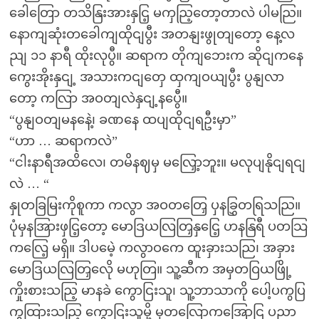
ခေါတြော တသိနြးအားနှငြ့ မကှညြ့တော့တာလဲ ပါမညြ။
နောကျဆုံးတခေါကျထိုငျပွီး အတနျးဖွုတျတော့ နေ့လ
ညျ ၁၁ နာရီ ထိုးလုပွီ။ ဆရာက တိုကျဘေးက ဆိုငျကနေ
ကွေးအိုးနှငျ့ အသားကငျတှေ ထှကျဝယျပွီး ပွနျလာ
တော့ ကလြာ အဝတျလဲနှငျ့နပွေီ။
“ပွနျဝတျမနနေဲ့၊ ခဏနေ ထပျထိုငျရဦးမှာ”
“ဟာ … ဆရာကလဲ”
“ငါးနာရီအထိလေ၊ တမိနဈမှ မလြှော့ဘူး။ မလုပျနိုငျရငျ
လဲ … “
နှုတခြမြးကိုစူကာ ကလွာ အဝတတြှေ ပှနခြွှတရြသညြ။
ပုံမှနအြားဖှငြ့တော့ မောဒြယလြတြှနှငြေ့ ဟနနြရီ ပတသြ
ကလြေ့ မရှိ။ ဒါပမေဲ့ ကလွာဝကေ ထူးခှားသညြ၊ အခှား
မောဒြယလြတြှလေို မဟုတြ။ သူ့ဆီက အမှတဝြယဖြို့
ကှိုးစားသညြ့ မာနခဲ ကွောငြးသူ၊ သူ့ဘာသာကို ပေါ့ပကွပြ
ကွထြားသညြ့ ကွောငြးသူမို့ မှတလြောကအြောငြ ပညာ