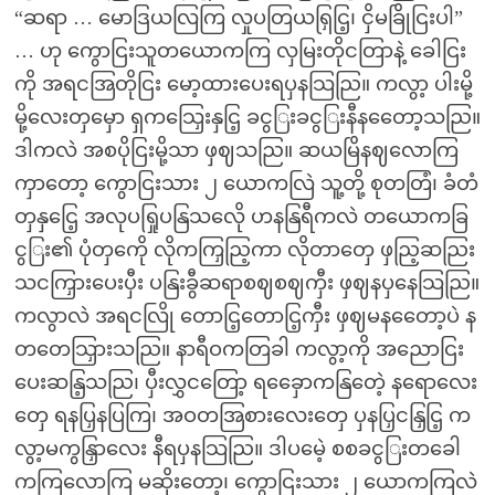
“ဆရာ … မောဒြယလြကြ လှုပတြယရြှငြ့၊ ငှိမခြိုငြးပါ”
… ဟု ကွောငြးသူတယောကကြ လှမြးတိုငတြာနဲ့ ခေါငြး
ကို အရငအြတိုငြး မော့ထားပေးရပှနသြညြ။ ကလွာ့ ပါးမို့
မို့လေးတှမှော ရှကသြှေးနှငြ့ ခငွြးခငွြးနီနတေော့သညြ။
ဒါကလဲ အစပိုငြးမို့သာ ဖှဈသညြ။ ဆယမြိနဈလောကြ
ကှာတော့ ကွောငြးသား ၂ ယောကလြဲ သူ့တို့ စုတတြံ၊ ခံတံ
တှနှငြေ့ အလုပရြှုပနြသလေို ဟနနြရီကလဲ တယောကခြ
ငွြး၏ ပုံတှကေို လိုကကြှညြ့ကာ လိုတာတှေ ဖှညြ့ဆညြး
သငကြှားပေးပှီး ပနြးခွီဆရာစဈစဈကှီး ဖှဈနပှနေသြညြ။
ကလွာလဲ အရငလြို တောငြ့တောငြ့ကှီး ဖှဈမနတေော့ပဲ န
တတေသြှားသညြ။ နာရီဝကတြခါ ကလွာ့ကို အညောငြး
ပေးဆနြ့သညြ၊ ပှီးလွှငတြော့ ရခှေောကနြတေဲ့ နရောလေး
တှေ ရနပြှနပြကြ၊ အဝတအြစားလေးတှေ ပှနပြှငနြှငြ့ က
လွာ့မကွနြှာလေး နီရပှနသြညြ။ ဒါပမေဲ့ စစခငွြးတခေါ
ကကြလောကြ မဆိုးတော့၊ ကွောငြးသား ၂ ယောကကြလဲ