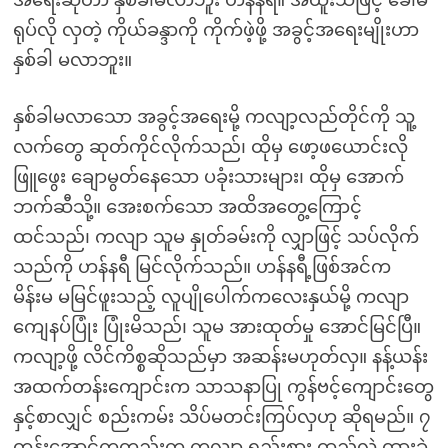
ရုပ်လို လှတဲ့ ကိုယ်ခန္ဒာကို ကိုက်ဖဲ့ဖို့ အခွင့်အရေးမျိုးဟာ
နှစ်ခါ မလာဘူး။
နှစ်ခါမလာသော အခွင့်အရေးမို့ ကလျာ့လည်တိုင်ကို သူ့
လက်တွေ ဆုတ်ကိုင်လိုက်သည်၊ ထိုမှ ဖော့ဖယောင်းလို
ဖြူဖွေး ချောမွတ်နေသော ပခုံးသားများ၊ ထိုမှ အောက်
ဘက်ဆီသို့။ အေးစက်သော အထိအတွေ့ကြောင့်
ထင်သည်၊ ကလျာ သူမ နှုတ်ခမ်းကို လျှာဖြင့် သပ်လိုက်
သည်ကို ဟန်နရီ မြင်လိုက်သည်။ ဟန်နရီ့ဖြစ်အင်က
မိန်းမ မမြင်ဖူးသည့် လူပျိုပေါက်ကလေးနှယ်မို့ ကလျာ
ကျေနပ်ပြုံး ပြုံးမိသည်၊ သူမ အားထုတ်မှု အောင်မြင်ပြီ။
ကလျာ့ဖို့ လိင်ကိစ္စဆိုသည်မှာ အဆန်းမဟုတ်လှ။ နန့်ယန်း
အထက်တန်းကျောင်းက သာသနာပြု ကွန်ဗင့်ကျောင်းတွေ
နှင့်စာလျှင် စည်းကမ်း သိပ်မတင်းကြပ်လှဟု ဆိုရမည်။ ၇
တန်းအောင်ကတည်းက ကလျာ ရည်းစား ထည်လဲ ထားခဲ့