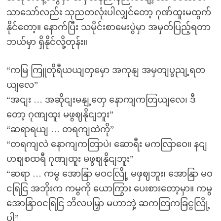
သာသော်လည်း သုညတလုံးပါလျှင်တော့ ဂုဏ်ထူးမထွက်
နိုင်တော့။ နောက်ပြီး သမိုင်းစာမေးပွဲမှာ အမှတ်ပြည့်ရတာ
ဘယ်မှာ ရှိနိုင်လို့တုန်း။
“ကမြ ကြူတိုရီယယျတှမှော အကုနျ အမှတျပွညျ့ရတ
ယျလေ”
“အငျး … အဆိုငျးမနျ့တှေ နောကျကတြယျလေ၊ ဒီ
တော့ ဂုဏျထူး မဖွဈနိုငျဘူး”
“ဆရာရယျ … တရကျထဲကို”
“တရကျလဲ နောကျကတြာပဲ၊ ဆောရီး မကလြာဝေ။ နငျ
ဟဈစထရီ ဂုဏျထူး မဖွဈနိုငျဘူး”
“ဆရာ … ကမွ အောနြာ မဝငလြို့ မဖှဈဘူး၊ အောနြာ မဝ
ငရြငြ အဘိုးက ကမွကို ယောကြွား ပေးစားတော့မှာ။ ကမွ
အောနြာဝငရြငြ ဘိလပမြှာ မဟာဘှဲ့ ဆကတြကခြငွလြို့
ပါ”