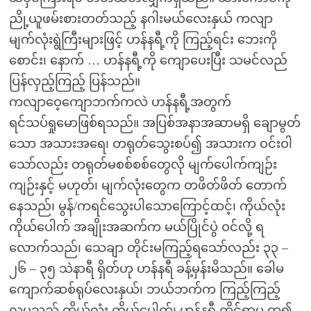
ညို့ယူဖမ်းစားတတ်သည့် နဂါးမယ်လေးနှယ် ကလျာ
မျက်လုံးရွဲကြီးများဖြင့် ဟန်နရီ့ကို ကြည့်ရင်း ဘေးကို
စောင်း၊ နောက် … ဟန်နရီ့ကို ကျောပေးပြီး သမင်လည်
ပြန်လှည့်ကြည့် ပြန်သည်။
ကလျာဝေ့ကျောဘက်ကလဲ ဟန်နရီ့အတွက်
ရင်သပ်ရှုမောဖြစ်ရသည်။ အပြစ်အနာအဆာမရှိ ချောမွတ်
သော အသားအရေ၊ တရုတ်သွေးစပ်၍ အသားက ဝင်းဝါ
သော်လည်း တရုတ်မစစ်စစ်တွေလို မျက်ပေါက်ကျဉ်း
ကျဉ်းနှင့် မဟုတ်၊ မျက်လုံးတွေက တဖိတ်ဖိတ် တောက်
နေသည်၊ မွန်/ကရင်သွေးပါသောကြောင့်ထင့်၊ ကိုယ်လုံး
ကိုယ်ပေါက် အချိုးအဆက်က မယ်ပြိုင်ပွဲ ဝင်လို့ ရ
လောက်သည်၊ သေချာ တိုင်းမကြည့်ရသော်လည်း ၃၃ –
၂၆ – ၃၅ သဲနာရီ ရှိတ်ဟု ဟန်နရီ ခန့်မှန်းမိသည်။ ခေါမ
ကျောက်ဆစ်ရုပ်လေးနှယ်၊ ဘယ်ဘက်က ကြည့်ကြည့်
လှပသည့် ကိုယ်လုံး ကိုယ်ပေါက်၊ ဟန်နရီ ထိုင်ရာမှ ထ၍