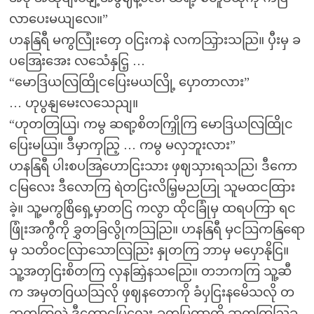
လာပေးမယျလေ။”
ဟနနြရီ မကွလြုံးတှေ ဝငြးကနဲ လကသြှားသညြ။ ပှီးမှ ခ
ပအြေးအေး လသေံနှငြ့ …
“မောဒြယလြထြိုငပြေးမယလြို့ ပှောတာလား”
… ဟုပွနျမေးလသေညျ။
“ဟုတတြယြ၊ ကမွ ဆရာ့စိတကြှိုကြ မောဒြယလြထြိုင
ပြေးမယြ။ ဒီမှာကှညြ့ … ကမွ မလှဘူးလား”
ဟနနြရီ ပါးစပအြဟောငြးသား ဖှဈသှားရသညြ၊ ဒီကော
ငမြလေး ဒီလောကြ ရဲတငြးလိမြ့မညဟြု သူမထငထြား
ခဲ့။ သူ့မကွစြိရှေ့မှာတငြ ကလွာ ထိုငခြုံမှ ထရပကြာ ရင
ဖြုံးအကွီကို ခွှတခြလွိုကသြညြ။ ဟနနြရီ မှငသြကနြရော
မှ သတိဝငလြာသောလြညြး နှုတကြ ဘာမှ မပှောနိုငြ။
သူ့အတှငြးစိတကြ လှနဆြှဲနသညြေ။ တဘကကြ သူ့ဆီ
က အမှတဝြယသြလို ဖှဈနတောကို ခံပှငြးနမေိသလို တ
ဘကကြလဲ ဒီကောငမြလေး ခွှတပြှတာကို ဆကကြှညြ့ခ