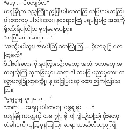
“ရော့ … ဒီဝတျစုံလဲ”
ဟနနြရီက ခညွလြုံခညွပြါးပါးတထညြ ကမြးပေးသညြ။
ပါးတာကမှ ပါးပါးလေး၊ နရေောငထြဲ မရပပြဲပငြ အထဲကို
ရိုးတိုးရိပတြိတြ မှငနြရသေညြ။
“အကြီကော ဆရာ … “
“အကွီမပါဘူး၊ အပေါထြိ ဝတလြိုကြ … ဗှီးလဈဂြွ ဂဲလ
တြှလေို”
ဒီပါးပါးလေးကို ရငလြွားလို့ကတော့ အထဲကဟာတှေ အ
တဈလိုကြ ထှကနြမှော။ ဆရာ ဒါ တမငြ ပညာပှတာ။ က
လွာ့မကွခြုံးတှကွေုံ့၊ နှုတခြမြးတှေ ထောတြကလြာသ
ညြ။
“မွနျမွနျလုပျလေ … “
“ဆရာ … အရမျးပါးတယျ၊ မဖွဈဖူး ….. “
ဟနနြရီ ကလွာ့ကို တခကွြ စိုကကြှညြ့သညြ၊ ပှီးတော့
တံခါးဝကို ကှညြ့ပှနသြညြ။ ဆရာ ဘာဆိုလိုသညကြို