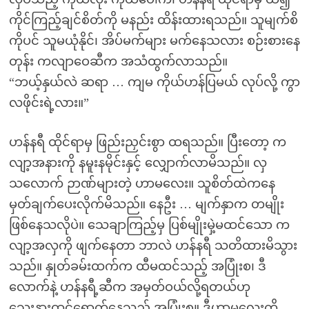
ကိုင်ကြည့်ချင်စိတ်ကို မနည်း ထိန်းထားရသည်။ သူမျက်စိ
ကိုပင် သူမယုံနိုင်၊ အိပ်မက်များ မက်နေသလား စဉ်းစားနေ
တုန်း ကလျာဝေဆီက အသံထွက်လာသည်။
“ဘယ့်နှယ်လဲ ဆရာ … ကျမ ကိုယ်ဟန်ပြမယ် လုပ်လို့ ကွာ
လဖိုင်းရဲ့လား။”
ဟန်နရီ ထိုင်ရာမှ ဖြည်းညှင်းစွာ ထရသည်။ ပြီးတော့ က
လျာ့အနားကို နမူးနမိုင်းနှင့် လျှောက်လာမိသည်။ လှ
သလောက် ဉာဏ်များတဲ့ ဟာမလေး။ သူစိတ်ထဲကနေ
မှတ်ချက်ပေးလိုက်မိသည်။ နေဦး … မျက်နှာက တမျိုး
ဖြစ်နေသလိုပဲ။ သေချာကြည့်မှ ပြစ်မျိုးမှဲ့မထင်သော က
လျာ့အလှကို ဖျက်နေတာ ဘာလဲ ဟန်နရီ သတိထားမိသွား
သည်။ နှုတ်ခမ်းထက်က ထီမထင်သည့် အပြုံးစ၊ ဒီ
လောက်နဲ့ ဟန်နရီ့ဆီက အမှတ်ဝယ်လို့ရတယ်ဟု
သွေးနားထင်ရောက်နေသည့် အပြုံးစ။ ဒီဟာမလေးကို