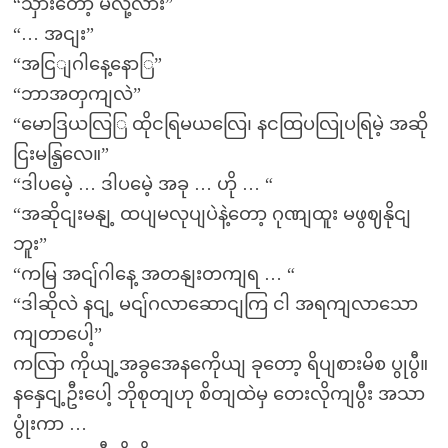
“သှားတော့ မလို့လား”
“… အငျး”
“အငြျဂါနေ့နောြ”
“ဘာအတှကျလဲ”
“မောဒြယလြြ ထိုငရြမယလြေ၊ နငထြပလြုပရြမဲ့ အဆို
ငြးမနြ့လေ။”
“ဒါပမေဲ့ … ဒါပမေဲ့ အခု … ဟို … “
“အဆိုငျးမနျ့ ထပျမလုပျပဲနဲ့တော့ ဂုဏျထူး မဖွဈနိုငျ
ဘူး”
“ကမြ အငျ်ဂါနေ့ အတနျးတကျရ … “
“ဒါဆိုလဲ နငျ့ မငျ်ဂလာဆောငျကြ ငါ အရကျလာသော
ကျတာပေါ့”
ကလြာ ကိုယျ့အခွအေနကေိုယျ ခုတော့ ရိပျစားမိစ ပွုပွီ။
နနှေငျ့ဦးပေါ့ ဘိုစုတျဟု စိတျထဲမှ တေးလိုကျပွီး အသာ
ပွုံးကာ …