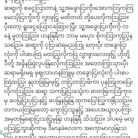
ဆရာ့ကို စခငွလြာတာနဲ့ သူ့အခွောငြးကှီးအောကဘြကကြ
မေးသိုငြးကှိုးကို လွှာဖှငြ့ မထိတထိ တို့ပေးလိုကသြညြ။
ပှီးတော့ ရူးခငွယြောငဆြောငပြှီး သူ့အခွောငြးကှီးကို လ
နေဲ့ မှုတသြညြ။ ဟနနြရီက ဘာမှ မပှော၊ စိုကသြာကှညြ့န
သညြေ။ ဆရာ့ကို ငှငြးဆဲရမညဟြု တှေးပှီး တခွောငြး
လုံးကို ပါးစပထြဲ မထညြ့လိုကပြဲ လွှာဖွားလေးဖှငြ့ ဟိုတို့
ဒီတို့ အခွိနဆြှဲလုပနြလေိုကသြညြ။ အတောကြှာသှားပှီး
ဆရာမရိုးမရှ ဖှဈလာဟနတြူမှ တခွောငြးလုံးကို ပါးစပ
ထြဲထညြ့၊ နှုတခြမြးဖှငြ့ တငြးတငြးဖိကာ ပှနထြုတပြေး
လိုကသြညြ။ ဆရာ့ သကပြှငြးခသွံက ဓာတစြကသြံကှား
မှ ခပပြှငြးပှငြးနှငြ့ ခပမြှနမြှနြ ထှကပြေါလြွှကရြှိသညြ။
တကယတြမြးတော့ ကွောငြးသူနှငြ့ အပေးအယူလုပကြာ
အမှတမြရောငြးသငြ့မှနြး ဟနနြရီ သိသညြ။ ဒါပမေဲ့ မလု
ပသြငြ့ဘူးဆိုကာမှ ဒီမာနခဲလေးက အကှောမာလှနြးသ
ညြ၊ နောကပြှီး အကှောမာသလောကြ လှလှနြးနသညြေ။