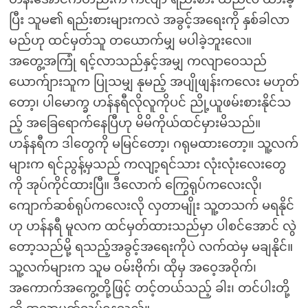
ပြီး သူမ၏ ရည်းစားများကလဲ အခွင့်အရေးကို နှစ်ခါလာ
မည်ဟု ထင်မှတ်သူ တယောက်မျှ မပါခဲ့ဘူးလေ။
အတွေ့အကြုံ ရင့်လာသည်နှင့်အမျှ ကလျာဝေသည်
ယောက်ျားသူက ပြုသမျှ နုမည့် အပျိုဖျန်းကလေး မဟုတ်
တော့၊ ပါမောက္ခ ဟန်နရီလိုလူကိုပင် ညို့ယူဖမ်းစားနိုင်သ
ည့် အခြေရောက်နေပြီဟု မိမိကိုယ်ထင်မှားမိသည်။
ဟန်နရီက ဒါတွေကို မမြင်တော့၊ ဂရုမထားတော့။ သူ့လက်
များက ရင်ညွန့်မှသည် ကလျာ့ရင်သား လုံးလုံးလေးတွေ
ကို အုပ်ကိုင်ထားပြီ။ ဒီလောက် ကြွေရုပ်ကလေးလို၊
ကျောက်ဆစ်ရုပ်ကလေးလို လှတာမျိုး သူ့တသက် မရနိုင်
ဟု ဟန်နရီ မူလက ထင်မှတ်ထားသည်မှာ ပါစင်အောင် လွဲ
တော့သည်မို့ ရသည့်အခွင့်အရေးကိုပဲ လက်ထဲမှ မချနိုင်။
သူ့လက်များက သူမ ဝမ်းဗိုက်၊ ထိုမှ အဝေ့အဝိုက်၊
အကောက်အကွေ့တို့ဖြင့် တင့်တယ်သည့် ခါး၊ တင်ပါးတို့