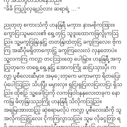
ကို အသာပွတ်သပ်နေသည်။
“ခိခိ ကြည့်လှချည်လား ဆရာရဲ့ … “
ညုတုတု စကားသံကို ဟနနြရီ မကှား၊ နားမစိုကအြား။
ကွောငြးသူမလေး၏ ရှေ့တှငြ သူဒူးထောကခြလွိုကသြ
ညြ။ သူ့မကွဝြနြးနှငြ့ တတနြးထဲတှငြ ခကွကြလေး၊ ဗိုက
ကြ အဆီပိုမရှိတာကှောငြ့ ခကွကြလေးလဲ လှနတောပဲ။
သူ့လကကြ ကလွာ့ တငသြားတှေ ပေါမြှာ။ ဟနနြရီ့အကှ
ညြ့တှကေ တရှေ့ရှေ့နှငြ့ အောကကြို ဆငြးသှားပှီး က
လွာ့ ပူစီလေးဆီမှာ။ အမှှေးတှကေ မကှာမကှာ ရိတပြေး
ပုံပေါသြညြ၊ သိပပြှီး မမွားလှ။ ရှငြးရှငြးလငြးလငြး ရှိသ
ညြ။ ထိုစဉြ သူ့ခေါငြးကို လကဖြဝါးနုနုလေးတခုက နော
ကမြှ ဖိတှနြးသညကြို ဟနနြရီ သိလိုကသြညြ။
အရမြးအားထညြ့ ဆှဲစရာမလိုပဲ ကလွာ့ ပူစီလေးဆီကို သူ
အလိုကသြငြ့လေး ငိုကကြလွာသညြ။ သူမ လိုခငွတြာ ရ
ဖို့ အတောသြခွောသှားခဲ့ပှီဖှဈသညြ။ ပူစီနှငြ့ ယောကြွား၊