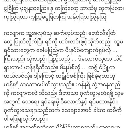
ငွစြိတြ ဖှဈနသညြေ။ နှုတကြတော့ ဘာသံမှ ထှကမြလာ၊
ကှညြ့ရတာ ကှညြ့ခငွစြိတကြ အနိုငရြသညြ့နှယြ။
ကလျာက သူ့အလုပ်သူ ဆက်လုပ်သည်၊ ဘော်လီချိတ်
တွေ ဖြုတ်လိုက်ပြီး ရင်ကို ဟင်းလင်းဖွင့်လိုက်သည်။ သူမ
ရင်သားတွေက ခေါမပြည်က ဗီးနပ်စ်ကျောက်ရုပ်လို …
ကြီးသည်၊ လုံးသည်၊ ပြည့်သည် … ဒီလောက်လှတာ သိပ်
ရှားတာပဲ ဟန်နရီသိသည်။ ဗီးနပ်စ်လို … ထရွိုင်မြို့က
ဟယ်လင်လို။ ဒါ့ကြောင့် ထရွိုင်စစ်ကြီး ဖြစ်ခဲ့ရတာဟု
ဟန်နရီ သဘောပေါက်သွားသည်။ ဟန်နရီ ဆွံ့အနေသည်
ကို ကလျာကလဲ သိသည်၊ ဒီဘာသာ ဂုဏ်ထူးမှတ်ရဖို့ သူမ
အတွက် သေရေး ရှင်ရေးမို့ ဒီလောက်နှင့် ရပ်မထားနိုင်။
ဂုဏ်ထူးသေချာသည်ထက် သေချာအောင် ခါးက ထမီကို
ပါ ဖြေချလိုက်သည်။
ဟန်နရီ့အသက်ရှူသံတွေ ပိုပိုပြင်းလာရသည်။ ကလျာ့မှာ