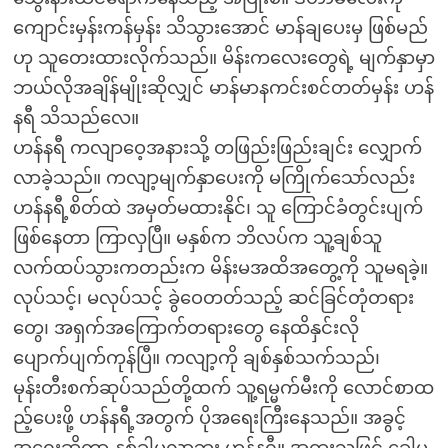
ကျောင်းမှန်းကန်မှန်း သိသွားအောင် မာန်ချပေးမှ ဖြစ်မည်
ဟု သူတေးထားလိုက်သည်။ မိန်းကလေးတွေရဲ့ မျက်နှာမှာ
ဘယ်လိုအချိန်မျိုးဆိုလျှင် မာန်မာနကင်းစင်တတ်မှန်း ဟန်
နရီ သိသည်လေ။
ဟန်နရီ ကလျာဝေ့အနားသို့ တဖြည်းဖြည်းချင်း လျှောက်
လာခဲ့သည်။ ကလျာ့မျက်နှာပေးကို မကြိုက်သော်လည်း
ဟန်နရီ့စိတ်ထဲ အမှတ်မထားနိုင်၊ သူ ကြောင်ခံတွင်းပျက်
ဖြစ်နေတာ ကြာလှပြီ။ မနှစ်က ဘိလပ်က သူ့ချစ်သူ
လက်ထပ်သွားကတည်းက မိန်းမအထိအတွေ့ကို သူမရခဲ့။
လုပ်သင့်၊ မလုပ်သင့် ခွဲဝေတတ်သည့် ဆင်ခြင်တုံတရား
တွေ၊ အရှက်အကြောက်တရားတွေ နေထိနှင်းလို
ပျောက်ပျက်ကုန်ပြီ။ ကလျာ့ကို ချစ်နှစ်သက်သည်၊
မုန်းတီးစက်ဆုပ်သည်တို့ထက် သူ့ရမ္မက်မီးကို လောင်စာထ
ည့်ပေးဖို့ ဟန်နရီ့အတွက် ပိုအရေးကြီးနေသည်။ အခွင့်
အရေးဆိုတာ နှစ်ခါမလာဘူး ဟန်နရီ။ အထူးသဖြင့် ခေါမ