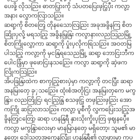
ပေးဖို့ လိုသညြ။ ဓာတပြှားကို သံပတပြေးဖှငြ့ပှီး ကလွာ့
အနား လွှောကလြာသညြ။
ဆရာ့ကို စိတတြှေ တိုနသေောလြညြး အခုအခွိနကြ စိတ
ဆြိုးပှလို့ မရသညြ့ အခွိနမြှနြး ကလွာနားလညသြညမြို့
စိတကြိုလွှော့ကာ ဆရာ့ကို ပှုံးပှလိုကရြသညြ။ အဝတမြ
ပါသညြ့ ကလွာ့ကို မှငနြရသေညမြို့ ဆရာ့ ဘောငြးဘီက
ပေါငခြှံမှာ ဖုဖောငြးနသညြေ။ ကလွာ ဆရာ့ကို ဆှဲဖက
လြိုကသြညြ။
အိပခြနြးထဲက စာကှညြ့စားပှဲမှာ ကလွာ့ကို တငပြှီး ဆရာ
အနမြးတှေ ခှှသညြေ။ ထုံးစံအတိုငြး အနမြးတှကေ မကွ
နြှာ၊ လညတြိုငြ၊ ရငညြှနြ့ စသဖှငြ့ တဖှညြးဖှညြး အော
ကကြို ဆငြးလာသညြ။ ကလွာ့ ပူစီကို လွှကပြေးသညြ့အ
ခွိနတြှငတြော့ ဆရာ ဟနနြရီ နှားသိုးကှိုးပှတြ ဖှဈနပှေီ။
ကလွာ့ မကွနြှာလေးမှာ မာနမြာနတှေ မရှိတော့၊ သူမ၏ မာ
နတှေ၊ ဒေါသတှအကေုနလြုံး ဟနနြရီ၏ လွှာဖွားမှာ ကပ