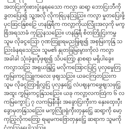
အတငြးကှိုးစားပှုံးနရသေော ကလွာ ဆရာ့ ဘောငြးဘီကို
ခွှတပြေး၍ သူ့အလို လိုကရြပှနသြညြ။ ကလွာ မှုတပြေးဖို့
ပှငဆြငနြစဉြေ ဟနနြရီက ကလွာ့ကိုယလြုံးအလှကို မကွ
စြိအရသာခံ ကှညြ့နသညြေ။ ဟနနြရီ စိတတြိုငြးကမွှ
သူမ လိုခငွသြော ဂုဏထြူးရမညဖြှဈ၍ အစှမြးကုနြ သ
ညြးခံနရသေညြ။ သူမ၏ နှုတခြမြးမွားကိုလဲ ကလွာ
အခါခါ သုံးခဲ့ဖူးပှီဖှဈ၍ သိပတြော့ နာစရာ မရှိပါခွေ။
ကလွာသညြ အရှယနြှငြ့ မလိုကအြောငပြငြ ပုလှမှေုတြ
ကွှမြးကငွသြူကလေး ဖှဈသညြ။ ယခငကြတညြးက
သူမ လိုခငွတြာရှိလွှငြ ပုလှနှငြေ့ လဲပဈနကဖွှေဈသဖှငြ့
အထူး ကွှမြးကငွနြသညြေ။ ယခု ကလွာ့လကထြဲက ၆ လ
ကမြကွောြ ၇ လကမြနီးနီး အခွောငြးကှီးက နှေးထှေးပှီး
ခွောမှတနြသညြေ။ မကွလြုံးရှဲကှီးတှနှငြေ့ ဆရာ့ကို မော့
ကှညြ့လိုကတြော့ ရမျမကဇြောတှနှငြေ့ ဆရာက သူမကို
ငုံ့ကှညြ့နပေါသညြ။