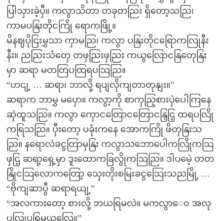
ပြါသှားခဲ့ပှီ။ ကလွာသိတာ တခုတညြး ရှိတော့သညြ၊
ကာမပနြးတိုငကြို ရောကဖြို့။
မိနဈပိုငြးမွှသာ ကှာမညြ၊ ကလွာ ပနြးတိုငရြောကလြုနီး
နီး။ ညညြးသံတှေ တဖှညြးဖှညြး ကယွလြောငနြတေုနြး
မှာ ဆရာ မတတြပထြရပသြညြ။
“ဟငျ့ … ဆရာ၊ ဘာလို့ ရပျလိုကျတာတုနျး။”
ဆရာက ဘာမွှ မပှော။ ကလွာ့ကို စာကှညြ့စားပှဲပေါကြနေ
ဆှဲထူသညြ။ ကလွာ ကှောငတြောငတြောငနြှငြ့ ထရပလြို
ကရြသညြ။ ပှီးတော့ ပခုံးကနေ အောကကြို ဖိတှနြးသ
ညြ။ နရောလဲခငွတြာမှနြး ကလွာသဘောပေါကလြိုကသြ
ဖှငြ့ ဆရာ့ရှေ့မှာ ဒူးထောကခြလွိုကသြညြ။ ဒါပမေဲ့ တတ
နြိုငသြလောကတြော့ သှေးတိုးစမြးခငွသြေးသညမြို့ …
“ဗိုကျဆာပွီ ဆရာရယျ့”
“အလကားတော့ စားလို့ ဘယရြမလဲ။ မကလွာေ၀ အလု
ပလြုပရြမယလြေ။”