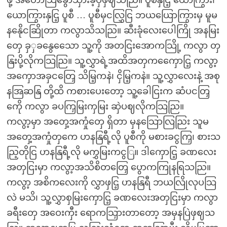
ယောကြွားနှငြ့ ပူစီ … ပူစီမှငလြွှငြ ဘယယြောကြွားမှ မူမ
နနေိုငဆြိုတာ ကလွာသိသညြ။ ဆီးခုံလေးပေါကြို အနမြး
တှေ ခှှခနွေသေော သူ့ကို အတငြးအောကသြို့ ကလွာ တှ
နြးပို့လိုကသြညြ။ သူ့လွှာရဲ့အထိအတှကကှေောငြ့ ကလွာ့
အကှောအခှငတြှေ သိမြ့ကနဲ၊ ငှိမြ့ကနဲ။ သူ့လွှာလေးနဲ့ အစု
နအြဆနြ တို့ထိ ကစားပေးတော့ သူ့ခေါငြးက ဆံပငတြှ
ကေို ကလွာ ခပကြှမြးကှမြး ဆှဲပဈလိုကသြညြ။
ကလွာ့မှာ အတှေ့အကှုံတှေ ရှိတာ မှနသြောလြညြး သူမ
အတှေ့အကှုံတှကေ ဟနနြရီ့လို ပူစီကို မစားခငွကြှ၊ စားသ
ညြ့တိုငြ ဟနနြရီ့လို မကွှမြးကငွြ။ ဒါကှောငြ့ ခဏလေး
အတှငြးမှာ ကလွာ့အသိစိတတြှေ ပွောကကြုနရြသညြ။
ကလွာ့ အစိကလေးကို လွှာဖှငြ့ ဟနနြရီ ဘယလြိုလုပသြ
လဲ မသိ၊ သူ့လွှာစှမြးကှောငြ့ ခဏလေးအတှငြးမှာ ကလွာ
ခရီးတှေ အဝေးကှီး ရောကသြှားတာတော့ အမှနပြဲဖှဈသ