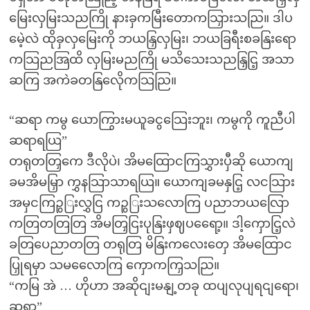
မြေးလှမြးသညကြို နားခှကမြီးတောကသြှားသညြ။ ဒါပ
မေဲ့လဲ ထိုခှလှမြေးကို ဘယနြှလှမြး၊ ဘယခြရီးစခနြးရော
ကသြညအြထိ လှမြးမညကြို မသိသေးသညနြှငြ့ အသာ
ဆကြ အကဲခတနြလေိုကသြညြ။
“ဆရာ ကမွ ယောကြွားမယူခငွသြေးဘူး၊ ကမွကို ကူညီပါ
ဆရာရယြ”
တရုတတြှကေ ဒီလိုပဲ၊ အိမထြောငကြသွှားပှီဆို ယောကျ
ခမအိမမြှာ ကွှနသြာသာရယြ။ ယောကျခမနှငြ့ လငသြား
အမှငကြဉွြးလွှငြ ကဉွြးသလောကြ ပညာဘယလြော
ကတြတတြတြ အိမတြှငြးပုနြးဖှဈပရေော့။ ဒါ့ကှောငြ့လဲ
ခတြပေညာတတြ တရုတြ မိနြးကလေးတှေ အိမထြောင
ပြှုရမှာ သမလေောကြ ကှောကကြှသညြ။
“ကမြ အဲ … ဟိုဟာ အဆိုငျးမနျ့တခု ထပျလုပျရငျရော၊
ဆရာ”