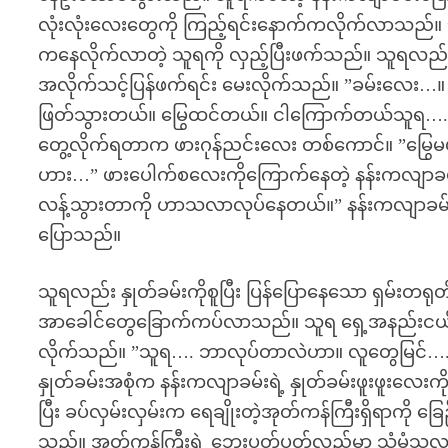
လုံးလုံးလေးတွေကို ကြည့်ရင်းနောက်ကလိုက်လာသည်။ 
ကနေလိုက်လာတဲ့ သူရကို လှည့်ပြီးဖက်သည်။ သူရလည်
အလိုက်သင့်ပြန်ဖက်ရင်း မေးလိုက်သည်။ ”ခမ်းလေး…။
ဖြတ်သွားတယ်။ မြွေထင်တယ်။ ငါကြောက်တယ်သူရ….။” သူ
တွေ့လိုက်ရတာက ဖားဂုန်ညင်းလေး တစ်ကောင်။ ”မြွ
ဟား…” ဖားပေါက်စလေးကိုကြောက်နေတဲ့ နန်းကလျာခ
လန့်သွားတာကို ဟာသလာလုပ်နေတယ်။” နန်းကလျာခမ်း သ
ပြောသည်။
သူရလည်း နှုတ်ခမ်းကိုစူပြီး ပြန်ပြောနေသော ရှမ်းတရုတ
အာခေါင်တွေခြောက်ကပ်လာသည်။ သူရ ရှေ့အနည်းငယ်တိုးပ
လိုက်သည်။ ”သူရ…. ဘာလုပ်တာလဲဟာ။ လူတွေမြင်…. မ
နှုတ်ခမ်းအစုံက နန်းကလျာခမ်းရဲ့ နှုတ်ခမ်းဖူးဖူးလေးကို
ပြီး ခပ်လှမ်းလှမ်းက ရေချိုးတဲ့အုတ်ကန်ကြီးရှိရာကိ
သည်။ အုတ်ကန်ကြီးရဲ့ ဘေးပတ်ပတ်လည်မှာ သံမံသလ