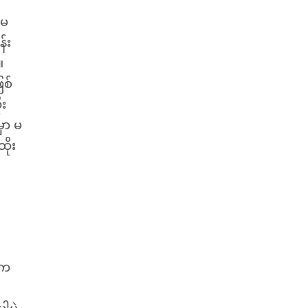
်မ
်း
။
ြစ်
ုး
မှာ မ
ိုး
်က