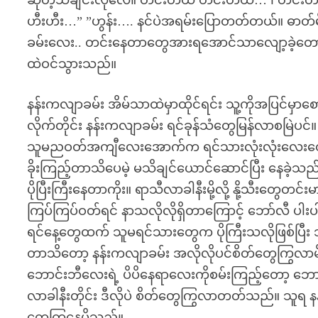
ဆိုတဲ့သီချင်းလိုလေ။ တင်းတယ် တင်းတယ်… ၊ တင်းတ
ဟီးဟီး…” ”ဟွန်း…. နင်ပဲအရမ်းပြောတတ်တယ်။ ဓာတ်မီးပ
ခမ်းလေး.. တင်းနေတာတွေအားရအောင်သာလျော့ခဲ့တော့။”
ထဲဝင်သွားသည်။
နန်းကလျာခမ်း အိမ်သာထဲမှာထိုင်ရင်း သူ့ကိုအပြင်မ
လိုက်တိုင်း နန်းကလျာခမ်း ရင်ခုန်သံတွေမြန်လာစမြဲပင
သူမညဝတ်အကျီလေးအောက်က ရင်သားလုံးလုံးလေးတွေကို 
ခိုးကြည့်တာသိပေမဲ့ မသိချင်ယောင်ဆောင်ပြီး နေခဲ့
ပိုပြီးကြီးနေတာကိုး။ ရာသီလာခါနီးမို့လို့ နို့သီးတွေ
ကြပ်ကြပ်ဝတ်ရင် နာသလိုလိုရှိတာကြောင့် ဘော်လီ ပါးပါး
ရင်နေ့တွေထက် သူမရင်သားတွေက ပိုကြီးသလိုဖြစ်ပြီး 
တာသိတော့ နန်းကလျာခမ်း အလိုလိုပင်စိတ်တွေကြွလာ
ဘောင်းဘီလေးရဲ့ ပိပိနေရာလေးကိုစမ်းကြည့်တော့ ဘ
လာခါနီးတိုင်း ဒီလိုပဲ စိတ်တွေကြွလာတတ်သည်။ သူရ န
တွေကြွနေမိသည်။