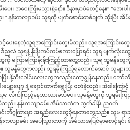
ယ် … တင်းတယ်ဟေ့ ဆိုတာ။ နင်လဲ တစ်ညလုံးတင်းနေမှာပေါ
ေး၊ အဝေးကြီးမသွားနဲ့နော်။ ဒီနားမှာပဲစောင့်နေ။” ”အေးပါ
 နန်းကလျာခမ်း သူရကို မျက်စောင်းတစ်ချက် ထိုးပြီး အိမ
ှာစောင့်ပေးနေတဲ့သူရအကြောင်းတွေးမိသည်။ သူရအကြောင်းတွေ
်။ ဒီညလဲ သူရနဲ့ နီးနီးကပ်ကပ်စကားပြောရင်း သူရ မျက်လုံးတ
မကြာမကြာခိုးခိုးကြည့်တာတွေ့သည်။ သူရ သူမနို့တွေကို 
သည်။ သူမနို့တွေကလည်း သူရခိုးကြည့်ရလောက်အောင် သူများ
တင်းမာပြီး နို့သီးခေါင်းလေးတွေကလည်းကော့ချွန်နေသည်။ ဘော်လ
ပျော့ပျော့ နဲ့ ချောင်တာကိုရွေးပြီး ဝတ်ခဲ့သည်။ အဲဒါကြောင့
သူရ လိုက်ကြည့်နေတာလားမသိပေ။ သူမနို့တွေကို သူရခိုးကြည
မိသည်။ နန်းကလျာခမ်း အိမ်သာထဲက ထွက်ခါနီး ညဝတ်
ောင်းဘီဂွကြားမှာ အရည်လေးတွေစိုနေတာတွေ့သည်။ သူမ ရာ
န်းကလျာခမ်း အပေါ့သွားတာကို အိမ်သာအပြင်မှာစောင့်ရင်း စ