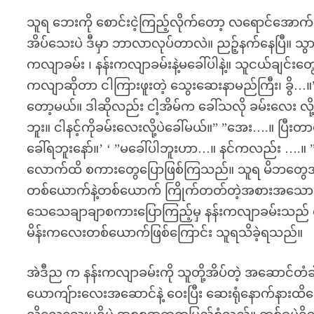
သူရ ဘေးကို စောင်းငဲ့ကြည့်လိုက်တော့ လရောင်အောက်မှ
အိပ်သေးပဲ ဒီမှာ ဘာလာလုပ်တာလဲ။ ညဉ့်နက်နေပြီ။ သွား
ကလျာခမ်း ၊ နန်းကလျာခမ်းနဲ့မခေါ်ပါနဲ့။ သူငယ်ချင်းတ
ကလျာဆိုတာ ငါကြားဖူးတဲ့ သွေးဆေးနာမည်ကြီး၊ ခွိ…
တော့မယ်။ ဒါဆိုလည်း ငါ့အိမ်က ခေါ်သလို ခမ်းလေး လိ
ဘူး။ ငါနင့်ကိုခမ်းလေးလို့ပဲခေါ်မယ်။” ”အေး….။ ပြီးတာ
ခေါ်ရဘူးနော်။’ ‘ ”မခေါ်ပါဘူးဟာ…။ နင်ကလည်း ….။ 
လောက်ထိ စကားတွေပြောဖြစ်ကြသည်။ သူရ မိဘတွေအက
တစ်ယောက်နဲ့တစ်ယောက် ကြိုက်တတ်တဲ့အစားအသောက်တွ
သေသေချာချာစကားပြောကြည့်မှ နန်းကလျာခမ်းသည် ရုပ
မိန်းကလေးတစ်ယောက်ဖြစ်ကြောင်း သူရသိခဲ့ရသည်။
အဲဒီည က နန်းကလျာခမ်းကို သူတို့အိပ်တဲ့ အဆောင်တ
ယောကျ်ားလေးအဆောင်နဲ့ ဝေးပြီး ဆေးရုံနောက်နားထ