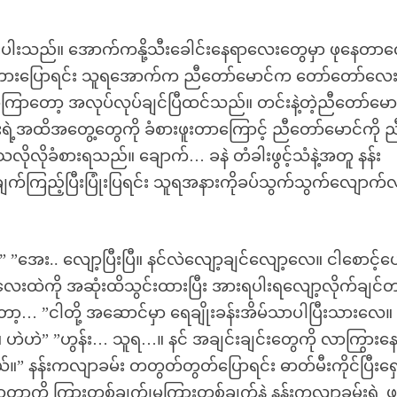
ပါးသည်။ အောက်ကနို့သီးခေါင်းနေရာလေးတွေမှာ ဖုနေတာ
 စကားပြောရင်း သူရအောက်က ညီတော်မောင်က တော်တော်လေး
ာတော့ အလုပ်လုပ်ချင်ပြီထင်သည်။ တင်းနဲ့တဲ့ညီတော်မောင
ရဲ့အထိအတွေ့တွေကို ခံစားဖူးတာကြောင့် ညီတော်မောင်ကို 
သလိုလိုခံစားရသည်။ ချောက်… ခနဲ တံခါးဖွင့်သံနဲ့အတူ နန်း
်ကြည့်ပြီးပြုံးပြရင်း သူရအနားကိုခပ်သွက်သွက်လျောက်
”အေး.. လျော့ပြီးပြီ။ နင်လဲလျော့ချင်လျော့လေ။ ငါစောင့်ပ
လေးထဲကို အဆုံးထိသွင်းထားပြီး အားရပါးရလျော့လိုက်ချင်
့… ”ငါတို့ အဆောင်မှာ ရေချိုးခန်းအိမ်သာပါပြီးသားလေ။ 
.။ ဟဲဟဲ” ”ဟွန်း… သူရ…။ နင် အချင်းချင်းတွေကို လာကြွားန
ယ်။” နန်းကလျာခမ်း တတွတ်တွတ်ပြောရင်း ဓာတ်မီးကိုင်ပြီးရ
ကို ကြားတစ်ချက်၊မကြားတစ်ချက်နဲ့ နန်းကလျာခမ်းရဲ့ ဖ