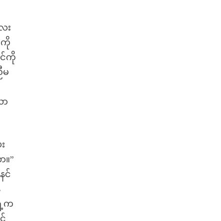
လေး
ကို
်ကို
ညီမ
လာ
ေး
တာ။”
နင်
ေ
ှေ့က
င်