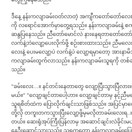
ဒီနေ့ နန်းကလျာခမ်းဝတ်လာတဲ့ အကျီကတော်တော်လေး
ကို လရောင်အောက်မှာတွေ့ရသည်။ နန်းကလျာခမ်းနဲ့
ဆန္ဒပြနေသည်။ ညီတော်မောင်လဲ နားနေရတာတော်တော်ကြ
လက်နဲ့ဘဲလျော့ပေးလိုက်ဖို့ စဉ်းစားထားသည်။ ညီမလေး
လေးနဲ့ ပေးမလျော့ပဲ လက်နဲ့ပဲ လျော့ရမှာတော့ အားနာမိ
ကလျာခမ်းထွက်လာသည်။ နန်းကလျာခမ်းသူရကို တစ်ချက
သည်။
”ခမ်းလေး…။ နင်တင်းနေတာတွေ လျော့ပြီးသွားပြီလား။” 
မယ်။” ”လျော့ချင်တာပေါ့ဟာ။ လျော့ချင်တာမှ နင့်ညီမ
သူရစိတ်ထဲက ပြောလိုက်ချင်းသာဖြစ်သည်။ အပြင်မှာတော
တို့လို တကူးတကသွားပြီးလျော့ဖို့မှမလိုတာခမ်းလေးရ.
တယ်။ ဆေးရုံအုပ်ကြီးပြန်လာမှ အဆောင်ချင်းလဲခိုင်းမ
နေဦးဆောင်သွားသည်။ သူရကတော့ နန်းကလျာခမ်းပြောတာ