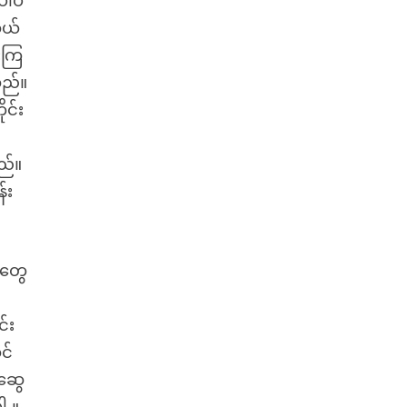
ါပဲ
ဆယ်
းကြ
သည်။
င်း
ည်။
်း
ာတွေ
်း
င်
ဆွေ