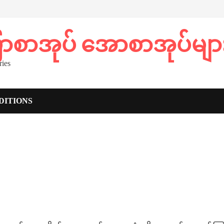
ပြာစာအုပ် အောစာအုပ်မျာ
ies
DITIONS