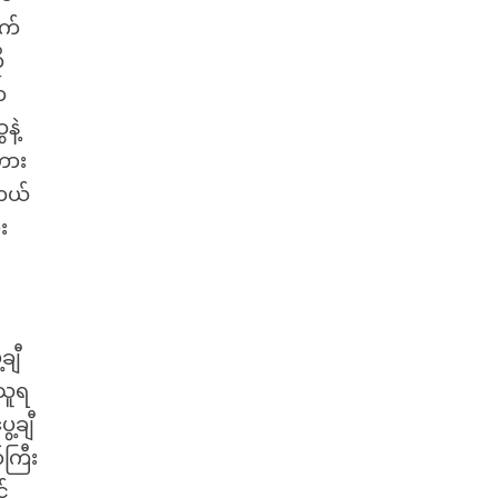
ာက်
ု
က
နဲ့
ဟား
ကယ်
း
ချီ
သူရ
ေ့ချီ
်ကြီး
်