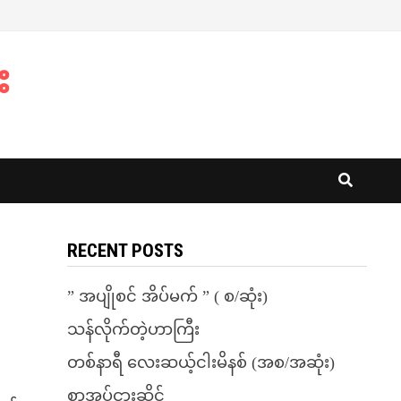
း
RECENT POSTS
” အပျိုစင် အိပ်မက် ” ( စ/ဆုံး)
သန်လိုက်တဲ့ဟာကြီး
တစ်နာရီ လေးဆယ့်ငါးမိနစ် (အစ/အဆုံး)
စာအုပ်ငှားဆိုင်