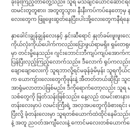
ခိုးခိုးကြည့်တာတွေ့သည်။ သူရ မသိချင်ယောင်ဆောင်ရ
ထမင်းတူတူစား၊ အတူတူသွား၊ နီးနီးကပ်ကပ်နေတော့မ
လေးတွေက ဖြူဖွေးဆွတ်နေပြီး၊ပါးအို့လေးတွေကနီရဲန
နှာခေါင်းချွန်ချွန်လေးနှင့် နှင်းဆီရောင် နှုတ်ခမ်းဖူးဖ
ကိုယ်လုံးကိုယ်ပေါက်ကလည်းပြောဖွယ်ရာမရှိ။ ရှမ်
မှာ တင်းမို့နေသည်။ ဂျင်းဘောင်းဘီကျပ်ကျပ်အောက်
ပြန်ပြီးလှည့်ကြည့်လောက်သည်။ ဒီလောက် ရုပ်ကလည်းခ
ချောချောလေးကို သူရဘာလို့ရင်မခုန်ခဲ့မိမှန်း သူရကိုယ်
က ယောကျ်ားလေးတွေကိုဖုန်းနဲ့ အီတတ်တယ်ဆိုပြီး သ
အာရုံမလာတာပဲဖြစ်မည်။ ဒီကိုရောက်တော့လည်း သူရ မမရွှ
သစ်တွေကို ဖြတ်သန်းဖြစ်သည်။ နေ့လည် ထမင်းစားနားခ
တန်းလေးမှာပဲ လမင်းကြီးရဲ့ အလှအပတွေကိုခံစားရင်း မမရွှ
ပြီးလို့ ခုံတန်းလေးမှာ သူရတစ်ယောက်ထဲထိုင်နေမ
နဲ့ အတူ ညဝတ်အကျီလေးနဲ့ ကောင်မလေးတစ်ယောက်ဘ