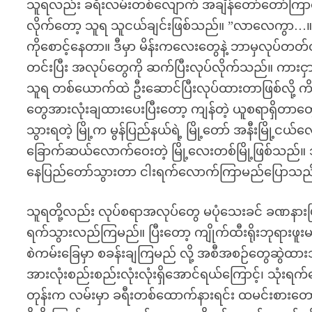
သူရလည်း ခရီးလမ်းတစ်လျောက် အချိန်တော်တော်ကြာအေ
လိုက်တော့ သူရ သူငယ်ချင်းဖြစ်သည်။ ”လာလေကွာ…။ မ
ကိုစောင့်နေတာ။ ဒီမှာ မိန်းကလေးတွေနဲ့ ဘာမှလုပ်တ
တင်းပြီး အလုပ်တွေကို ဆက်ပြီးလုပ်လိုက်သည်။ ကားငှ
သူရ တစ်ယောက်ထဲ ဦးဆောင်ပြီးလုပ်ထားတာဖြစ်လို့ ကိစ္
တွေအားလုံးချထားပေးပြီးတော့ ကျန်တဲ့ ယူစရာရှိတာတွေ
သွားရတဲ့ မြို့က မွန်ပြည်နယ်ရဲ့ မြို့တော် အနီးမြို့ငယ်လ
ခြောက်ဆယ်လောက်ဝေးတဲ့ မြို့လေးတစ်မြို့ဖြစ်သည်။ သူ
နေပြည်တော်သွားတာ ငါးရက်လောက်ကြာမည်ပြောသည
သူရတို့လည်း လုပ်စရာအလုပ်တွေ မပုံသေးခင် ခဏနားပြီ
ရက်သွားလည်ကြမည်။ ပြီးတော့ ကျိုက်ထီးရိုးဘုရားဖူးမည်။
စဲကမ်းခြေမှာ စခန်းချကြမည် လို့ အစီအစဉ်တွေဆွဲ
အားလုံးစည်းစည်းလုံးလုံးရှိအောင်ရယ်ကြောင့်၊ သု
တုန်းက လမ်းမှာ ခရီးတစ်ထောက်နားရင်း ထမင်းစားတော