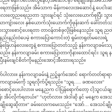
သည်။ မိန်းကလေးတွေနေတဲ့အဆောင်မှာ ရေချိုးခန်းအိမ်သာမပ
ိုသွားရတာဖြစ်သည်။ အိမ်သာက မိန်းကလေးအဆောင်နဲ့ ပေငါး
းကလေးတွေညရေးညတာ သွားချင်ရင် သုံးလေးယောက်စုပြီး သွာ
်ားလေး နှစ်ယောက်သုံးယောက်ကိုဖုန်းဆက် ခေါ်တတ်
းသွားစောင့်ပေးရတာ တာဝန်တစ်ခုလိုဖြစ်နေသည်။ သူရ ညတို
နည်းနည်းဝဲပေမဲ့ စကားပြောကောင်းတဲ့ ရှမ်းတရုတ်မလေးရဲ့
န်ခြေဟန်လေးတွေနဲ့ စကားပြောတတ်သည့် နန်းကလျာခမ်းသ
်။ နန်းကလျာခမ်း စကားပြောတာကိုနားထောင်ရင်း သူရ နန
ပ်ပြီးနမ်းချင်စိတ်ကိုမနည်းအောင့်အီးထားရသည်။
ီမဟုတ်ပါလား။ နန်းကလျာခမ်းနဲ့ ညဉ့်နက်အောင် ရောက်တတ်ရာရ
န်းကလျာခမ်းကို သူရလိုက်ပို့ရသည်။ ”သူရ….. ခဏလေး။”
က်စောင့်ပေးပါလား။ မနေ့ညက ငါပြန်ရောက်တော့ ငါ့သူငယ်ချင
့်ပြီး အိပ်လိုက်ရတယ်။” ”ဟုတ်လား။ အဲဒါဆို နင် မနေ့က အေသ
င်ချိုဆွေဆိုတာ။” ခမ်းလေးကမေးသည်။ ”အော်… အေသင်ချို