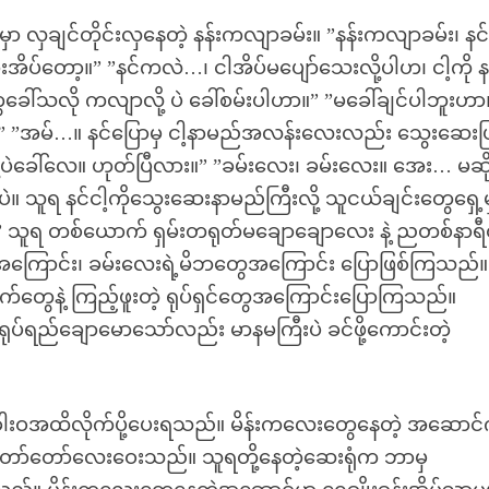
ာ လှချင်တိုင်းလှနေတဲ့ နန်းကလျာခမ်း။ ”နန်းကလျာခမ်း၊ နင
အိပ်တော့။” ”နင်ကလဲ…၊ ငါအိပ်မပျော်သေးလို့ပါဟ၊ ငါ့ကို နန
ွေခေါ်သလို ကလျာလို့ ပဲ ခေါ်စမ်းပါဟာ။” ”မခေါ်ချင်ပါဘူးဟာ
။” ”အမ်…။ နင်ပြောမှ ငါ့နာမည်အလန်းလေးလည်း သွေးဆေးဖ
ု့ပဲခေါ်လေ။ ဟုတ်ပြီလား။” ”ခမ်းလေး၊ ခမ်းလေး။ အေး… မဆိ
ပဲ။ သူရ နင်ငါ့ကိုသွေးဆေးနာမည်ကြီးလို့ သူငယ်ချင်းတွေရှေ့
” သူရ တစ်ယောက် ရှမ်းတရုတ်မချောချောလေး နဲ့ ညတစ်နာရီထ
ြောင်း၊ ခမ်းလေးရဲ့မိဘတွေအကြောင်း ပြောဖြစ်ကြသည်။
ေနဲ့ ကြည့်ဖူးတဲ့ ရုပ်ရှင်တွေအကြောင်းပြောကြသည်။
်ရည်ချောမောသော်လည်း မာနမကြီးပဲ ခင်ဖို့ကောင်းတဲ့
ံခါးဝအထိလိုက်ပို့ပေးရသည်။ မိန်းကလေးတွေနေတဲ့ အဆောင
ိတော်တော်လေးဝေးသည်။ သူရတို့နေတဲ့ဆေးရုံက ဘာမှ