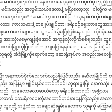
ာင်တွေးလိုက်တာ နောက်ကနေ ပုခုံးကို လာပုတ်မှ လှည့်ကြ
င်းမလည်း အလွမ်းသယ်နေတာနဲ့ မပြီးတော့ဘူး။ ငါတို့က မင
တ်တာမဟုတ်ဘူး။” ”အေးပါကွာ။ လာပါပြီ။” သူရ စိတ်ကိုတစ်ချ
ားတာ၊ ကားသမားနဲ့ စာချုပ်ချုပ်တာ၊ ခရီးစဉ်ရွေးတာတွေအားလ
စတော်တော်များများ သူရမပါလို့မပြီးဖြစ်နေသည်။ ထိုင်ခုံနေ
 အားလုံးမမေ့ကျန်ခဲ့အောင် အကုန်လုံးလိုက်စစ်ရသည်။ သူရ တ
ေးတစ်မြို့။ ပိုပြီးတိတိကျကျပြောရရင်တော့ မော်လမြိုင်နဲ့ မိုင်
ရတို့ အဲဒီမြို့ကိုရောက်တော့ ဆေးရုံအုပ်က အစည်းအဝေးရှိလ
်။
း အနားတစ်ဝိုက်လျောက်လည်ဖို့ပြင်သည်။ မော်လမြိုင်ကို 
 အပြန်မှာ ဗျိုင်းနှစ်ကောင်ကိုဝင်၊ ဘုရားဖူးပြီး နောက်ဆုံး
ထားသည်။ အခုလောလောဆယ်တော့ ခရီးပန်းတာရယ်၊ အဖွဲ့သား
ံးရက်လောက် ဆေးရုံကပေးတဲ့အဆောင်မှာပဲနားနေကြသည်။ အလာ
့ သူရတို့ အဖွဲ့ထဲက အချောဆုံးရှမ်းမလေးက သူရကို မကြာ