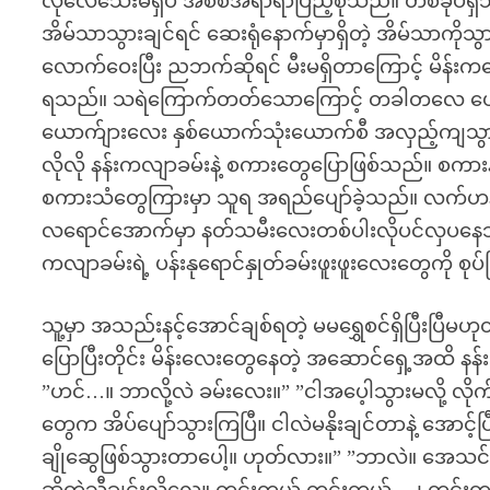
လိုလေသေးမရှိပဲ အစစအရာရာပြည့်စုံသည်။ တစ်ခုပဲရှိ
အိမ်သာသွားချင်ရင် ဆေးရုံနောက်မှာရှိတဲ့ အိမ်သာက
လောက်ဝေးပြီး ညဘက်ဆိုရင် မီးမရှိတာကြောင့် မိန်
ရသည်။ သရဲကြောက်တတ်သောကြောင့် တခါတလေ ယောကျ
ယောက်ျားလေး နှစ်ယောက်သုံးယောက်စီ အလှည့်ကျသွာ
လိုလို နန်းကလျာခမ်းနဲ့ စကားတွေပြောဖြစ်သည်။ စကား
စကားသံတွေကြားမှာ သူရ အရည်ပျော်ခဲ့သည်။ လက်ဟ
လရောင်အောက်မှာ နတ်သမီးလေးတစ်ပါးလိုပင်လှပနေသည
ကလျာခမ်းရဲ့ ပန်းနုရောင်နှုတ်ခမ်းဖူးဖူးလေးတွေကို စု
သူ့မှာ အသည်းနင့်အောင်ချစ်ရတဲ့ မမရွှေစင်ရှိပြီးပြ
ပြောပြီးတိုင်း မိန်းလေးတွေနေတဲ့ အဆောင်ရှေ့အထိ န
”ဟင်…။ ဘာလို့လဲ ခမ်းလေး။” ”ငါအပေ့ါသွားမလို့ လို
တွေက အိပ်ပျော်သွားကြပြီ။ ငါလဲမနိုးချင်တာနဲ့ အောင
ချိုဆွေဖြစ်သွားတာပေါ့။ ဟုတ်လား။” ”ဘာလဲ။ အေသ