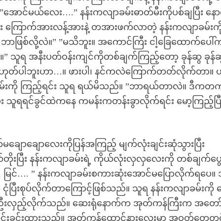
”အောင်မယ်လေး….” နန်းကလျာခမ်းဓာတ်မီးကိုပစ်ချပြီး နေ
း ကြောက်အားလန့်အားနဲ့ တအားဖက်လာတဲ့ နန်းကလျာခမ်းကိ
 ဘာဖြစ်လို့လဲ။” ”မသိဘူး။ အကောင်ကြီး ငါ့ခြေထောက်ပေါ်
ရ အနီးပတ်ဝန်းကျင်ကိုတစ်ချက်ကြည့်တော့ ခုန်ဆွ ခုန်ဆွ
ေမဟုတ်ပါဘူးဟာ…။ ဖားပါ၊ နင်ကလဲကြောက်တတ်လိုက်တာ။ 
မ်းကို ကြည့်ရင်း သူရ ရယ်မိသည်။ ”ဘာရယ်တာလဲ။ ဒီကတ
ူရရင်ခွင်ထဲကနေ ကမန်းကတန်းခွာလိုက်ရင်း မော့ကြည့်ပြီ
်မချောချောလေးကိုပြန်အကြည့် မျက်လုံးချင်းဆုံသွားပြီး
ြီး နန်းကလျာခမ်းရဲ့ ကိုယ်လုံးလှလှလေးကို တစ်ချက်ပွေ့
ြင်…. ” နန်းကလျာခမ်းစကားဆုံးအောင်မပြောလိုက်ရပေ။ 
 ငုံပြီးစုပ်လိုက်တာကြောင့်ဖြစ်သည်။ သူရ နန်းကလျာခမ်းကို ပွ
ု ခြေဦးလှည့်လိုက်သည်။ ဆေးရုံနောက်က အုတ်ကန်ကြီးက အတော
င်းခင်းထားသည်။ အုတ်ကန်ထောင့်နားလေးမှာ အဝတ်တွေတင