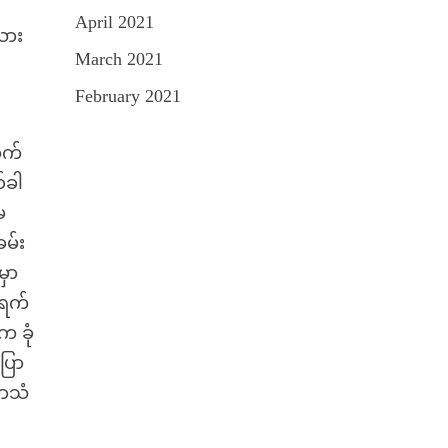
April 2021
သား
March 2021
February 2021
ာက်
်ခါ
မ
ခမ်း
မှာ
့ရက်
 ခုံ
ပြော
ောသံ