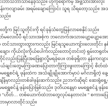
င်းဘာသိဘာသာနေခဲ့သည်။ ဟိုကိုရောက်မှ အဖွဲ့သားအားလုံး
ှ နန်းကလျာခမ်း အရမ်းချောကြောင်း သူရ သိရတော့သည်။ အ
ေသည်။
ူးလေးတို့က မြင်သူတိုင်းကို ရင်ခုန်သံတွေမြန်လာစေနိုင်သည်။
းတရုတ်မလေးပီပီ ရင်သားအစုံက ဘလောက်အသားပျော့ပျော့အေ
က တင်သားထွားထွားကလည်း မြင်ရသူယောကျ်ားလေးတိုင်း နှစ
ျော၊ ကိုယ်လုံးကိုယ်ပေါက်လည်းတောင့်တင်းတဲ့ ရှမ်းတရုတ်
တိုင်လည်းပြန်ပြီးအဖြေရှာလို့မရခဲ့ပေ။ တစ်ခုရှိတာ နန်းကလျာ
ူငယ်ချင်းတွေမကြာခဏပြောတာကိုကြားဖူးတာကြောင့် စိတ်ထဲ
ေစင်ရဲ့ ဖုန်းထဲက အသံချိုချိုအောက်မှာပဲ မင်္ဂလာရှိတဲ့ နေ
ျိန်မှာလည်းတစ်ခါဖုန်းဆက်သည်။ ညဘက်ဆိုရင် ဆေးရုံရှေ့က
ေစင်နဲ့ ဖုန်းပြောဖြစ်သည်။ ဒုတိယနေ့မှာ မမရွှေစင်နဲ့ ဖုန်း
ိသည်။ ”ဟိတ်… တစ်ယောက်ထဲဘာတွေလုပ်နေတာလဲ။ ” စကားပြ
ေးမှာလာထိုင်သည်။