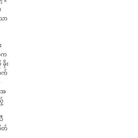
့ ။
။
်သာ
း
ွေက
ခိုး
ထက်
ီ
် အ
့်
သီ
ိတ်