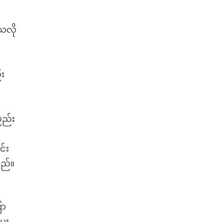
်
မ
ုသလို
း
ညည်း
င်း
သည်။
ြာ
ေး