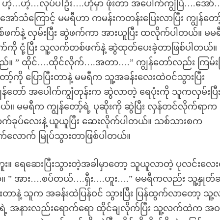
ဟဲ့…ဟဲ့…လုပ်ပါဦး….ဟိုမှာ ဖိုးတာ အပေါက်ကျွံပြီ….အော်
အော်သံကြောင့် မမရီဟာ ကမန်းကတန်းပြေးလာပြီး ကျွန်တော့်
စ်ဖက်နဲ့ လှမ်းပြီး ဆွဲဖက်ကာ အားယူပြီး ထလိုက်ပါတယ်။ မမ
ကို ငုံ့ပြီး သူ့လက်တစ်ဖက်နဲ့ ဆွဲထုတ်ပေးခဲ့တာဖြစ်ပါတယ်။ 
” ထိုင်….ထိုင်လိုက်….အတာ….” ကျွန်တော်လည်း ကြမ်းပ
ော့်ကို ပြောပြီးတာနဲ့ မမရီက သူ့အခန်းလေးထဲဝင်သွားပြီး
တော် အပေါက်ကျွံတုန်းက ဆွဲလာတဲ့ ရေပုံးကို သူကလှမ်းပြီ
။ မမရီက ကျွန်တော့်ရဲ့ ပုဆိုးကို ဆွဲပြီး လှန်တင်လိုက်ရာက
 သူ့လက်ခုပ်လေးနဲ့ ယူယူပြီး ဆေးလိုက်ပါတယ်။ သစ်သားစက
ထောက်လောက် မြုပ်သွားတာဖြစ်ပါတယ်။
ဘူး။ ရေဆေးပြီးသွားတဲ့အခါမှာတော့ သူယူလာတဲ့ ပုလင်းလေး
 ” အား….စပ်တယ်….ရှီး….ဟူး….” မမရီကလည်း သူ့နှုတ်ခ
ြီးတာနဲ့ သူက အခန်းထဲပြန်ဝင် သွားပြီး ပြန်ထွက်လာတော့ သူ
်ရဲ့ အနားလည်းရောက်ရော ထိုင်ချလိုက်ပြီး သူ့လက်ထဲက အ