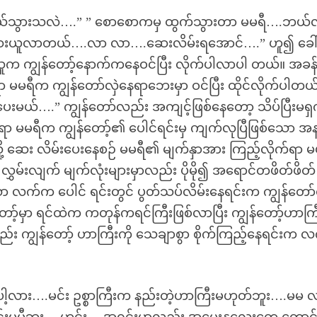
်သွားသလဲ….” ” စောစောကမှ ထွက်သွားတာ မမရီ….ဘယ်
ု့ ဆေးယူလာတယ်….လာ လာ….ဆေးလိမ်းရအောင်….” ဟူ၍ ခေါ
 သူက ကျွန်တော့်နောက်ကနေဝင်ပြီး လိုက်ပါလာပါ တယ်။ အခန
 မမရီက ကျွန်တော်လှဲနေရာဘေးမှာ ဝင်ပြီး ထိုင်လိုက်ပါတယ်
းပေးမယ်….” ကျွန်တော်လည်း အကျင့်ဖြစ်နေတော့ သိပ်ပြီးမရှ
က်ရာ မမရီက ကျွန်တော့်၏ ပေါင်ရင်းမှ ကျက်လုပြီဖြစ်သော အ
့ ဆေး လိမ်းပေးနေစဉ် မမရီ၏ မျက်နှာအား ကြည့်လိုက်ရာ 
း လွှမ်းလျက် မျက်လုံးများမှာလည်း ပိုမို၍ အရောင်တဖိတ်ဖိတ်
လက်က ပေါင် ရင်းတွင် ပွတ်သပ်လိမ်းနေရင်းက ကျွန်တော
်တော့်မှာ ရင်ထဲက ကတုန်ကရင်ကြီးဖြစ်လာပြီး ကျွန်တော့်ဟာက
ျွန်တော့် ဟာကြီးကို သေချာစွာ စိုက်ကြည့်နေရင်းက လ
ပေါ့လား….မင်း ဥစ္စာကြီးက နည်းတဲ့ဟာကြီးမဟုတ်ဘူး….မမ 