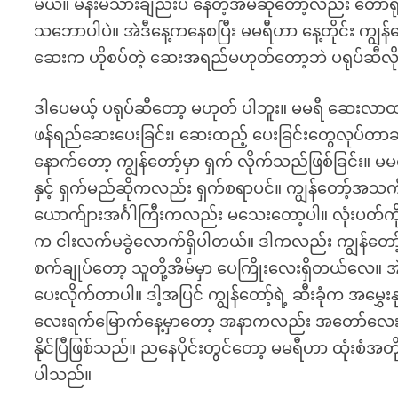
မယ်။ မိန်းမသားချည်းပဲ နေတဲ့အိမ်ဆိုတော့လည်း တော်ရုံတ
သဘောပါပဲ။ အဲဒီနေ့ကနေစပြီး မမရီဟာ နေ့တိုင်း ကျွ
ဆေးက ဟိုစပ်တဲ့ ဆေးအရည်မဟုတ်တော့ဘဲ ပရုပ်ဆီလို
ဒါပေမယ့် ပရုပ်ဆီတော့ မဟုတ် ပါဘူး။ မမရီ ဆေးလာထည့်ပ
ဖန်ရည်ဆေးပေးခြင်း၊ ဆေးထည့် ပေးခြင်းတွေလုပ်
နောက်တော့ ကျွန်တော့်မှာ ရှက် လိုက်သည်ဖြစ်ခြင်း။ မ
နှင့် ရှက်မည်ဆိုကလည်း ရှက်စရာပင်။ ကျွန်တော့်အသက်မှာ 
ယောက်ျားအင်္ဂါကြီးကလည်း မသေးတော့ပါ။ လုံးပတ်ကိ
က ငါးလက်မခွဲလောက်ရှိပါတယ်။ ဒါကလည်း ကျွန်တော့်သ
စက်ချုပ်တော့ သူတို့အိမ်မှာ ပေကြိုးလေးရှိတယ်လေ။ အ
ပေးလိုက်တာပါ။ ဒါ့အပြင် ကျွန်တော့်ရဲ့ ဆီးခုံက အမွ
လေးရက်မြောက်နေ့မှာတော့ အနာကလည်း အတော်လေး
နိုင်ပြီဖြစ်သည်။ ညနေပိုင်းတွင်တော့ မမရီဟာ ထုံးစံအ
ပါသည်။