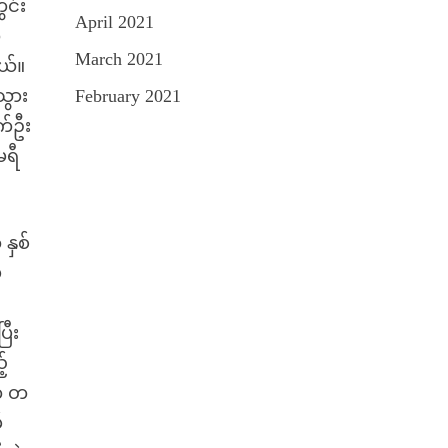
ွင်း
April 2021
ု
March 2021
ယ်။
သွား
February 2021
က်ဦး
မရီ
နှစ်
်
ြီး
်
်က တ
်