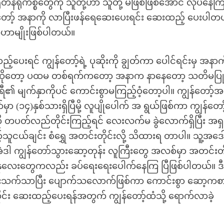
န်ရုံကိစ္စတွေကို သူတို့ဟာ သူတို့ မဖြစ်ဖြစ်အောင် လုပ်နေကြ
န်တော့် အနာကို လာပြီးဖန်ရေဆေးပေးရင်း ဆေးထည့် ပေးပါတ
ဟာမျိုးဖြစ်ပါတယ်။
ေးရင် ကျွန်တော့်ရဲ့ ပုဆိုးကို ချွတ်ကာ ပေါင်ရင်းမှ အနာက
တာဆိုတော့ ပထမ တစ်ရက်ကတော့ အနာက နာနေတော့ သတိမပြု
မရီ၏ မျက်နှာကိုပင် ကောင်းစွာမကြည့်ဝံ့တော့ပါ။ ကျွန်တော့်
(၁၄)နှစ်သားရှိပြီမို့ လူပျိုပေါက် အ ရွယ်ဖြစ်ကာ ကျွန်တော့်
ု တပတ်လည်တိုင်းကြည့်ရင် လေးလက်မ ခွဲလောက်ရှိပြီး အရ
ူငယ်ချင်း စံရွှေ အတင်းတိုင်းလို့ သိထားရ တာပါ။ သူ့အဒေ
ဲဒါ ကျွန်တော်သွားဆော့တုန်း လူကြီးတွေ အလစ်မှာ အတင်းတို
ှေးနုလေးတွေကလည်း ခပ်ရေးရေးပေါက်နေကြ ပြီဖြစ်ပါတယ်။ ဒီလိ
သက်သာပြီး ပျောက်သလောက်ဖြစ်ကာ ကောင်းစွာ ဆော့ကစ
တိုင်း ဆေးထည့်ပေးရန်အတွက် ကျွန်တော့်ထံသို့ ရောက်လာခဲ့