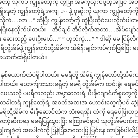
့ သူကပဲ ကျွန်တော့်ကို တွဲပြီး အိမ်ကိုလိုက်ပို့တဲ့အပြင် အတ
တဲ့ ကျွန်တော့်ရဲ့အကျ ႌ နဲ့ ပုဆိုးကို ယူကာ ကျွန်တော့်ကိ
်….လာ…” ဆိုပြီး ကျွန်တော့်ကို တွဲပြီးထိုင်ပေးလိုက်ပါတ
ီးနေလိုက်ပါတယ်။ ” အိပ်ချင် အိပ်လိုက်အတာ….အိပ်ပျော်
ထည့် ပေးဦးမယ်…” ” ဟုတ်ကဲ့….” ” ဒါဆို မမ ပြန်လို
့အိမ်နဲ့ ကျွန်တော်တို့အိမ်က အိမ်နီးချင်းကပ်ရက်ဖြစ်ပြီး မ
ှစ်ယောက်ထဲရှိပါတယ်။
ှစ်ယောက်ထဲပဲရှိပါတယ်။ မမရီတို့ အိမ်နဲ့ ကျွန်တော်တို့အိမ်က 
ပါတယ်။ ယောက်ျားသားမရှိတဲ့ မမရီ တို့အိမ်က ထင်းခွဲ၊ ရေခပ
်ပေးသလို မမရီကလည်း အဖွားလေးရဲ့ မီးဖိုချောင်ကိစ္စတွေကို
 တခါတရံ ကျွန်တော့်ရဲ့ အဝတ်အစားအ ဟောင်းတွေကိုပင် ဆွဲပ
ို့အိမ်က မီးဖိုဆောင်ထဲက သုံးရေအိုး ထဲကို ရေခပ်ပြီးထည့
တော့်ဆီကနေ မမရီပြန်သွားပြီး မကြာခင်မှာပဲ သူတို့အိမ်ဖက
ံကျခဲ့တဲ့ အပေါက်ကို ပြန်ပြီးဖာထေးပြုပြင်နေ တာဖြစ်ပါလိမ့