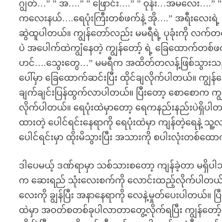
ဂျွတ်…” ” အ….” ” ဖြောင်း….” ” ဝုန်း…အမလေး….” ” 
ကလေးနယ်….ရေပုံးကြီးတစ်ဖက်နဲ့ အို….” အရီးလေးရဲ့ 
ဆွဲထူပါတယ်။ ကျွန်တော်လည်း မမရီရဲ့ ပုခုံးကို လက်တ
ပဲ အပေါက်ထဲကျွံနေတဲ့ ကျွန်တော့် ရဲ့ ခြေထောက်တစ်ဖက်
ဟင်….သွေးတွေ…” မမရီက အထိတ်တလန့်ဖြစ်သွားသည်။ 
ပေါ်မှာ ခြေထောက်ဆင်းပြီး ထိုင်ချလိုက်ပါတယ်။ ကျွန်တ
ချက်ချင်းပြန်ထွက်လာပါတယ်။ ပြီးတော့ စောစောက ကျွန်
လိုက်ပါတယ်။ ရေပုံးထဲမှာတော့ ရေကနည်းနည်းပဲရှိပါတယ်
ထားတဲ့ ပေါင်ရင်းနေရာကို ရေပုံးထဲမှာ ကျန်တဲ့ရေနဲ့
ပေါင်ရင်းမှာ ထိုးမိသွားပြီး အသားကို စပါးလုံးတစ်
ဒါပေမယ့် ဒဏ်ရာမှာ သစ်သားစတော့ ကျန်ခဲ့တာ မရှိပါ
က ဆေးရည် သုံးလေးစက်ကို လောင်းထည့်လိုက်ပါတယ်။
လေးကို ချွန်ပြီး အနာနေရာကို လေနဲ့မှုတ်ပေးပါတယ်။ ပ
ထဲမှာ အဝတ်စတစ်ခုပါလာတာတွေ့လိုက်ရပြီး ကျွန်တော့