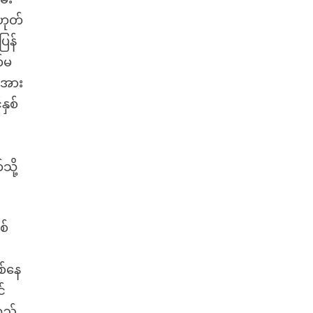
ဟုတ်
ြန်
က်မ
်းအား
နှစ်
ို့
စ်
စ်နေ
င်
လည်