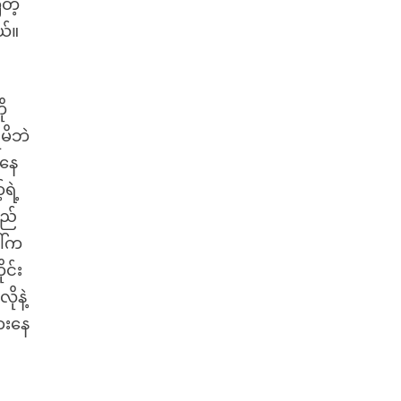
တဲ့
ယ်။
ို
မိဘဲ
အနေ
ရဲ့
ှည်
ါ်က
င်း
ုနဲ့
ားနေ