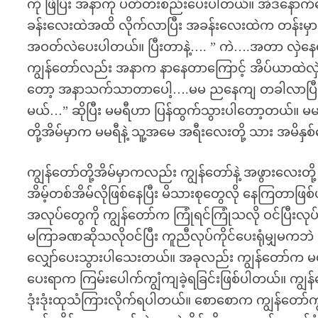
ကို ဖြဲပြီး အနာကို ပတ်တီးစည်းပေးပါတယ်။ အဲဒီနောက်တော
ခန်းလေးထဲအထိ လိုက်လာပြီး အခန်းလေးထဲက တန်းမှာရှိနေ
အဝတ်လဲပေးပါတယ်။ ပြီးတာနဲ့…. ” ကဲ….အတာ လှဲနေလိုက
ကျွန်တော်လည်း အနာက နာနေတာကြောင့် အိပ်ယာထဲလှဲပြ
တော့ အနာသက်သာတာပေါ့….မမ ညနေကျ တခါလာပြီး ဆေး
မယ်…” ဆိုပြီး မမရီဟာ ပြန်ထွက်သွားပါတော့တယ်။ မမရီတို
တို့အိမ်မှာက မမရီနဲ့ သူ့အမေ အရီးလေးတို့ သား အမိန
ကျွန်တော်တို့အိမ်မှာကလည်း ကျွန်တော်နဲ့ အဖွားလေးတို့ န
အိမ့်တစ်အိမ်လိုဖြစ်နေပြီး မိသားစုတွေလို နေကြတာဖြစ်
အလုပ်တွေကို ကျွန်တော်က ကြုံရင်ကြုံသလို ဝင်ပြီးလုပ
မကြာခဏဆိုသလိုဝင်ပြီး ကူညီလုပ်ကိုင်ပေးရုံမျှမကဘဲ
လျှော်ပေးသွားပါသေးတယ်။ အခုလည်း ကျွန်တော်က မမရီတ
ပေးရာက ကြမ်းပေါက်ကျွံကျခဲ့ရခြင်းဖြစ်ပါတယ်။ ကျွန်
ဒုံးဒုံးထုသံကြားလိုက်ရပါတယ်။ စောစောက ကျွန်တော်ကျွ