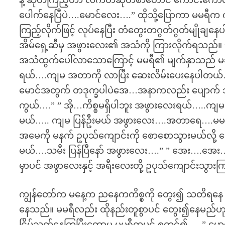
နဲ့ ဆုတ်ကြည့်တာ လက်တဆုတ်စာတောင် ကောင်းကောင်
ပေါက်နေပြီပဲ….မောင်လေး….” ထိုသို့ပြောကာ မမရီက က
ကြည့်လိုက်ဖြင့် လုပ်နေပြီး တံတွေးတဂွတ်ဂွတ်မျိုချန
အိမ်ရှေ့ဆီမှ အဖွားလေး၏ အသံကို ကြားလိုက်ရသည
အသံထွက်ပေါ်လာသောကြောင့် မမရီ၏ မျက်နှာသည် မချင
ရယ်….ကျမ အတာကို လာပြီး ဆေးလိမ်းပေးနေပါတယ်
မောင်အတွက် တဒုက္ခပါပဲအေ…အနာကလည်း ပျောက် သလ
ကွယ်….” ” အို…ကိစ္စမရှိပါဘူး အဖွားလေးရယ်…..က
မယ်….. ကျမ ပြန်ဦးမယ် အဖွားလေး….အတာရေ….မမပြ
အမေကို မနက် ဥပုသ်ကျောင်းကို စောစောသွားမယ်လို့ 
မယ်….သမီး ပြန်ပြီနော် အဖွားလေး….” ” အေး….အေး
မှာပင် အဖွာလေးနှင့် အရီးလေးတို့ ဥပုသ်ကျောင်းသွာ
ကျွန်တော်က မနေ့က ညနေကကိစ္စကို တွေး၍ သတိရနေ သည
နေသည်။ မမရီလည်း ထိုနည်းတူစွာပင် တွေး၍နေမည်
ငြိမ်သက်နေကြပြီးတော့မှ မမရီကပင် စတင်၍…. ” 