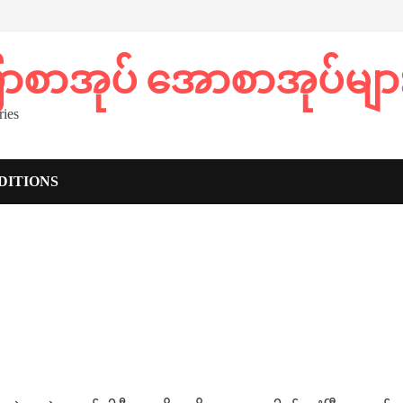
ပြာစာအုပ် အောစာအုပ်မျာ
ies
DITIONS