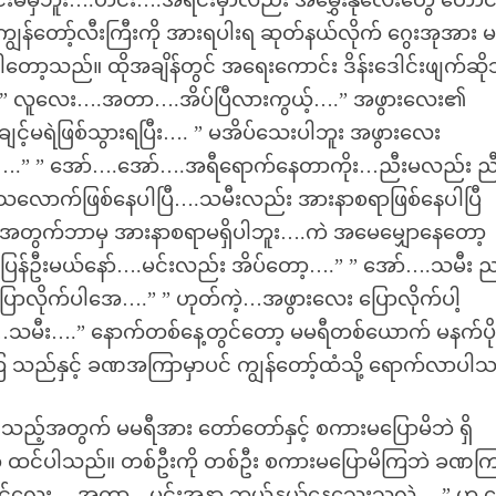
းမမှီဘူး….ဟင်း….အရင်းမှာလည်း အမွှေးနုလေးတွေ တောင
ျွန်တော့်လီးကြီးကို အားရပါးရ ဆုတ်နယ်လိုက် ဂွေးအုအား 
ေပါတော့သည်။ ထိုအချိန်တွင် အရေးကောင်း ဒိန်းဒေါင်းဖျက်ဆိ
်။ ” လူလေး….အတာ….အိပ်ပြီလားကွယ့်….” အဖွားလေး၏
့်မရဲဖြစ်သွားရပြီး…. ” မအိပ်သေးပါဘူး အဖွားလေး
….” ” အော်….အော်….အရီရောက်နေတာကိုး…ညီးမလည်း ညီ
ောက်ဖြစ်နေပါပြီ….သမီးလည်း အားနာစရာဖြစ်နေပါပြီ
ျမအတွက်ဘာမှ အားနာစရာမရှိပါဘူး….ကဲ အမေမျှောနေတော့
န်ဦးမယ်နော်….မင်းလည်း အိပ်တော့….” ” အော်….သမီး 
ပြောလိုက်ပါအေ….” ” ဟုတ်ကဲ့…အဖွားလေး ပြောလိုက်ပါ့
…သမီး….” နောက်တစ်နေ့တွင်တော့ မမရီတစ်ယောက် မနက်ပို
းကြ သည်နှင့် ခဏအကြာမှာပင် ကျွန်တော့်ထံသို့ ရောက်လာပါ
့်အတွက် မမရီအား တော်တော်နှင့် စကားမပြောမိဘဲ ရှိ
ဟု ထင်ပါသည်။ တစ်ဦးကို တစ်ဦး စကားမပြောမိကြဘဲ ခဏက
မောင်လေး….အတာ…မင်းအနာ ဘယ့်နှယ်နေသေးသလဲ….” ဟု မ