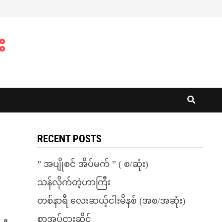
း
RECENT POSTS
” အပျိုစင် အိပ်မက် ” ( စ/ဆုံး)
သန်လိုက်တဲ့ဟာကြီး
တစ်နာရီ လေးဆယ့်ငါးမိနစ် (အစ/အဆုံး)
စာအုပ်ငှားဆိုင်