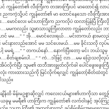
ြင့်ပင် ကျွန်တော်၏ လီးကြီးက တအားကြီးပင် မာထောင်၍ လာပ
 ညကကဲ့သို့ပင် ကျွန်တော်၏ မာ တောင်နေသော လီးကြီးအာ
်း….မောင်လေး မင်းဟာကြီးက ညကလိုပဲ ထလာပြန်ပြီ ကြီးလိ
 အို….မမကလည်း သူ့ဖာသာသူကြီးလာတာ ကျွန်တော်လည်း ဘ
တ်လဲဟင် မမ….” ” အို….မောင်လေးရယ်….မင်းတကယ် နားမလည
မင်းနားလည်အောင် မမ သင်ပေးမယ်….မမ ခိုင်းသလို လုပ်
ါ့ မမရဲ့….” ” တကယ်နော်….နောက်ပြီးတော့ မင်း ဘယ်သူမှ
….စိတ်ချစမ်းပါ….” ” ကဲ…ဒါဖြင့် လာ….မမ ပြောသလိုလုပ
ပ်လိုက်ပြီး သူမ၏ ထဘီအားချွတ်လိုက်ခါ ပေါင်ဖွေးဖွေးကြီး
်လုံး ကားထားသည်ကို မြင်လိုက်ရလျှင် ကျွန်တော့်စိတ်ထဲတွင် 
ိပါသည်။
ိန်ထိ မိန်းမဥစ္စာဆိုလျှင် ကလေးငယ်များ၏ဟာကိုသာ တွေ့မ
ေ။ ယခုမူ မမရီ၏ ဟာကြီးက ကျွန်တော်၏ လက်ဝါးနှင့် အုပ်ကြည
်။ သူ့ဟာ ကြီး၏ အထက်နားတွင် ခပ်စိမ်းစိမ်းအမွှေးလေးမျာ