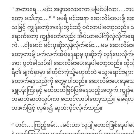
” အတာရေ….မင်း အဖွားလေးကော မမြင်ပါလား….ဘယ
တော့ မသိဘူး….” ” မမရီ မင်းအနာ ဆေးလိမ်းပေးဖိ
သဖြင့် ကျွန်တော့်အခန်းတွင်းသို့ ဝင်လာပါတော့သည်။
ရောက်တော့ ကျွန်တော်လည်း အိပ်ယာပေါ်ကိုလှဲလိုက်ရော
ကဲ….ငါ့မောင် မင်းပုဆိုးလှန်လိုက်စမ်း….မမ ဆေးလိမ်
တော့တာမို့ ပက်လက်အိပ်နေရာမှ ပုဆိုးကို လှန်ပေးလို
အား ပွတ်ခါသပ်ခါ ဆေးလိမ်းပေးနေပါတော့သည်။ ထိုသို
ရီ၏ မျက်နှာမှာ ခါတိုင်းကဲ့သို့မဟုတ်ဘဲ သွေးရောင်းမျာ
တောက်နေသည်ကို တွေ့ရပါသည်။ ဆေးလိမ်းပေးနေသော 
ရွှေပန်းကြီးနှင့် မထိတထိဖြစ်ဖြစ်နေသည့်အတွက် ကျွန
တဆတ်ဆတ်လှုပ်ကာ ထောင်လာပါတော့သည်။ မမရီလည်း က
တဖက်ဖြင့် လှမ်း၍ ဆုတ်ကိုင်လိုက်သည်။
” ဟင်း….ကြည့်စမ်း….မင်းဟာ လူပျိုတောင်ဖြစ်နေပါ