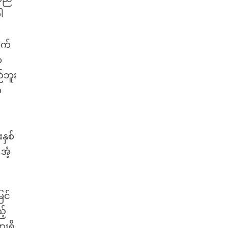
ါ
း
ုက်
ာ
်ဘူး
မ
်
နှစ်
အံ့
ြင်
့်
းရှိ