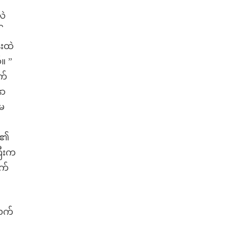
လဲ
်
်းထဲ
။ ”
က်
နာ
မမ
်၏
ြီးက
က်
လက်