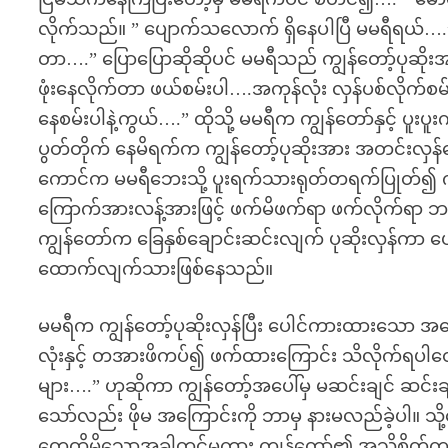
လိုက်သည်။ ” ပျောက်သလောက် ရှိနေပါပြီ မမရီရယ်….” 
တာ….” ပြောပြောဆိုဆိုပင် မမရီသည် ကျွန်တော့်ပုဆိုး
ဖုံးနေလိုက်တာ ဖယ်စမ်းပါ….အကုန်လုံး လှန်ပစ်လိုက်စ
နေစမ်းပါနဲ့ကွယ်….” ထိုသို့ မမရီက ကျွန်တော်နှင့် ပူးပ
ပွတ်တိုက် နေမိရက်က ကျွန်တော့်ပုဆိုးအား အတင်းလှန်န
ကောင်က မမရီဘေးသို့ ပူးရက်သားရုတ်တရက်ပြုတ်၍ 
ကြောက်အားလန့်အားဖြင့် ဖက်မိဖက်ရာ ဖက်လိုက်ရာ 
ကျွန်တော်က ခြေနှစ်ချောင်းဆင်းလျက် ပုဆိုးလှန်ကာ ပ
ထောက်လျက်သားဖြစ်နေသည်။
မမရီက ကျွန်တော့်ပုဆိုးလှန်ပြီး ပေါင်ကားထားသော အပေါ
လုံးနှင့် တအားဖိကပ်၍ ဖက်ထားကြောင်း သိလိုက်ရပါ
များ….” ဟုဆိုကာ ကျွန်တော့်အပေါ်မှ မဆင်းချင် ဆင်း
သော်လည်း ဖိုမ အကြောင်းကို ဘာမှ နားမလည်ခဲ့ပါ။ သို့သ
တွေ့ထိမိသောအခါတွင်မူကား ကျွန်တော်၏ အသိစိတ်