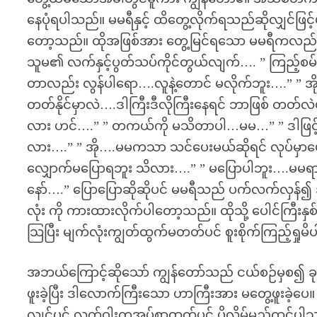
နေပုံရပါသည်။ မမရီနှင့် ထိတွေ့လိုက်ရသည်ဆိုလျှင်ဖ
တော့သည်။ ထိုအဖြစ်အား တွေ့မြင်ရသော မမရီကလည်း
သူမ၏ လက်နှင့်ပွတ်သပ်ကိုင်တွယ်လျက်…. ” ကြည့်စမ
တာလည်း လွန်ပါရော….လူနဲ့တောင် မလိုက်ဘူး….” ”
တတ်နိုင်မှာလဲ….ဒါကြီးဒီလိုကြီးနေရင် ဘာဖြစ် တ
လား ဟင်….” ” တကယ်ကို မသိတာပါ…မမ…” ” ဒါဖြင့် 
လား….” ” အို….မမကသာ သင်ပေးမယ်ဆိုရင် လုပ်မှာပေ
လျှောက်မပြောရဘူး သိလား….” ” မပြောပါဘူး….မမရာ
နော်….” ပြောပြောဆိုဆိုပင် မမရီသည် ပက်လက်လှန်၍ အိ
လုံး ကို ကားထားလိုက်ပါတော့သည်။ ထိုသို့ ပေါင်ကြီးနှစ
သြပြီး မျက်လုံးကျွတ်ထွက်မတတ်ပင် စူးစိုက်ကြည့်ရှုမ
အဘယ်ကြောင့်ဆိုသော် ကျွန်တော်သည် ငယ်စဉ်မှစ၍ ခုချ
ဖူးခဲ့ပြီး ဒါလောက်ကြီးသော ဟာကြီးအား မတွေ့ဖူးခဲ့ပ
လျှင်ပင် လက်ဝါးတအုပ်စာထက်ပင် ပိုလိမ့်မည်ထင်ပါသည