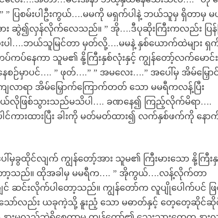
” ပြစမ်းပါဦးကွယ်….မမကို မရှက်ပါနဲ့ ဘယ်သူမှ ရှိတာမှ မ
အား ဆွဲ၍လှန်လိုက်လေသည်။ ” အို….ဒီပုဆိုးကြီးကလည်း ပြန်ပ
မ်းပါ….ဘယ်သူမြင်တာ မှတ်လို့….မမနဲ့ နှစ်ယောက်ထဲများ ရှ
ူးကပ်ကပ်နေကာ သူမ၏ နို့ကြီးနှစ်လုံးနှင့် ကျွန်တော့်လက်မောင
ေစဉ်မှာပင်…. ” ဖုတ်….” ” အမလေး….” အပေါ်မှ အိမ်မြှောင်
ကျလာရာ အိမ်မြှောက်ကြောက်တတ် သော မမရီကလန့်ပြီး
ဘယ်လိုဖြစ်သွားသည်မသိပါ…. ခဏနေ၍ ကြည့်လိုက်မိရာ….
ေါင်ကားထားပြီး ခါးကို မတ်မတ်ထား၍ လက်နှစ်ဖက်ကို နောက်သ
်မှခွထိုင်လျက် ကျွန်တော့်အား သူမ၏ ကြီးမားသော နို့ကြီးနှ
တော့သည်။ ထိုအခါမှ မမရီက…. ” အိုကွယ်….လန့်လိုက်တာ
ချင် ဆင်းလိုက်ပါတော့သည်။ ကျွန်တော်က လူပျိုပေါက်ပင် ဖြ
ော်လည်း ယခုကဲ့သို့ နူးညံ့ သော မဓာတ်နှင့် တေ့တေ့ဆိုင်ဆို
က နားမလည်ဘဲရှိစေကာမူ ကျွန်တော်၏ သွေးသားတွေက နား