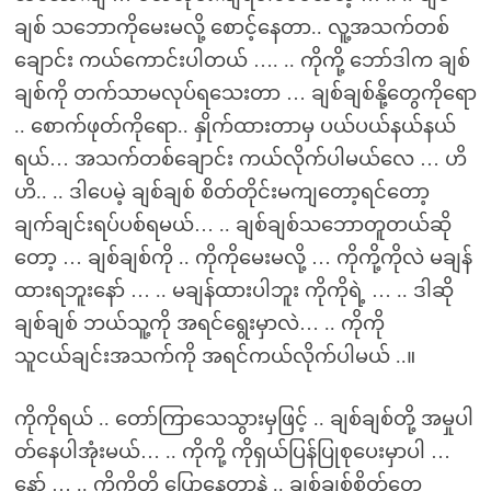
ချစ် သဘောကိုမေးမလို့ စောင့်နေတာ.. လူ့အသက်တစ်
ချောင်း ကယ်ကောင်းပါတယ် …. .. ကိုကို့ ဘော်ဒါက ချစ်
ချစ်ကို တက်သာမလုပ်ရသေးတာ … ချစ်ချစ်နို့တွေကိုရော
.. စောက်ဖုတ်ကိုရော.. နှိုက်ထားတာမှ ပယ်ပယ်နယ်နယ်
ရယ်… အသက်တစ်ချောင်း ကယ်လိုက်ပါမယ်လေ … ဟိ
ဟိ.. .. ဒါပေမဲ့ ချစ်ချစ် စိတ်တိုင်းမကျတော့ရင်တော့
ချက်ချင်းရပ်ပစ်ရမယ်… .. ချစ်ချစ်သဘောတူတယ်ဆို
တော့ … ချစ်ချစ်ကို .. ကိုကိုမေးမလို့ … ကိုကို့ကိုလဲ မချန်
ထားရဘူးနော် … .. မချန်ထားပါဘူး ကိုကိုရဲ့ … .. ဒါဆို
ချစ်ချစ် ဘယ်သူ့ကို အရင်ရွေးမှာလဲ… .. ကိုကို
သူငယ်ချင်းအသက်ကို အရင်ကယ်လိုက်ပါမယ် ..။
ကိုကိုရယ် .. တော်ကြာသေသွားမှဖြင့် .. ချစ်ချစ်တို့ အမှုပါ
တ်နေပါအုံးမယ်… .. ကိုကို့ ကိုရှယ်ပြန်ပြုစုပေးမှာပါ …
နော် … .. ကိုကိုတို့ ပြောနေတာနဲ့ .. ချစ်ချစ်စိတ်တွေ