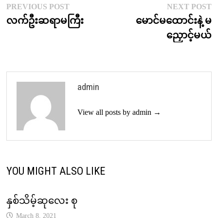
Post
Previous
N
PREVIOUS POST
NEXT POST
post:
p
လက်ဦးဆရာမကြီး
မောင်မထောင်းနဲ့ မ
navigation
ညှောင့်မယ်
admin
View all posts by admin →
YOU MIGHT ALSO LIKE
နှစ်သိမ့်ဆုလေး စု
March 8, 2021