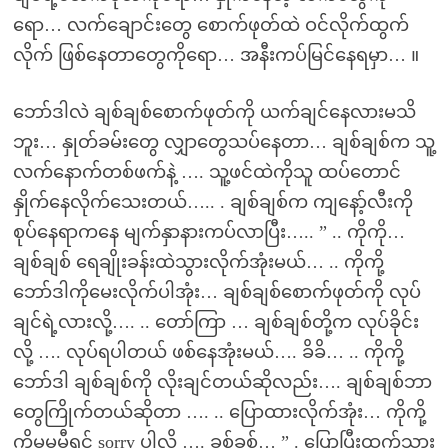
ရော… လက်ချောင်းတွေ စောက်ဖုတ်ထဲ ဝင်လိုက်ထွက်
လိုက် ဖြစ်နေတာတွေကိုရော… အနီးကပ်မြင်နေရမှာ… ။
ဘော်ဒါလဲ ချစ်ချစ်စောက်ဖုတ်ကို ယက်ချင်နေလားမသိ
ဘူး… နှုတ်ခမ်းတွေ လျှာတွေသပ်နေတာ… ချစ်ချစ်က သူ့
လက်နောက်တစ်ဖက်နဲ့ …. သူ့ဖင်ထဲကိုသူ ထပ်တောင်
နှိုက်နေလိုက်သေးတယ်….. . ချစ်ချစ်က ကျနော့်လီးကို
စုပ်နေရာကနေ မျက်နှာနားကပ်လာပြီး….. ” .. ကိုကို…
ချစ်ချစ် ရေချိုးခန်းထဲသွားလိုက်အုံးမယ်… .. ကိုကို့
ဘော်ဒါကိုမေးလိုက်ပါအုံး… ချစ်ချစ်စောက်ဖုတ်ကို လုပ်
ချင်ရဲ့လားလို့…. .. တော်ကြာ … ချစ်ချစ်တို့က လုပ်ခိုင်း
လို့ …. လုပ်ရပါတယ် ဖစ်နေအုံးမယ်…. ခိခိ… .. ကိုကို့
ဘော်ဒါ ချစ်ချစ်ကို လိုးချင်တယ်ဆိုလည်း…. ချစ်ချစ်ဘာ
တွေကြိုက်တယ်ဆိုတာ …. .. ပြောထားလိုက်အုံး… ကိုကို့
ကိုမှမမှီရင် sorry ပါလို့ …. ခစ်ခစ်… ” . ပြောပြီးထွက်သွား