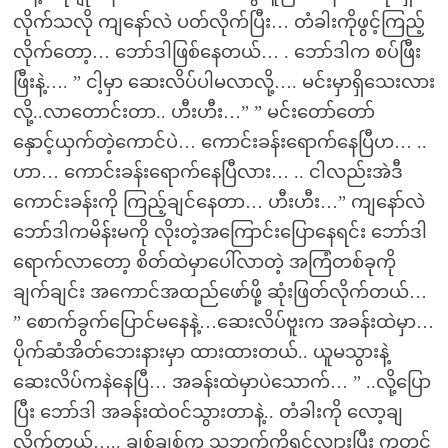
လိုက်သလို ကျနော်လဲ ပတ်လိုက်ပြီး… တံခါးကိုဖွင့်ကြည့်
လိုက်တော့… ဘော်ဒါဖြစ်နေတယ်… . ဘော်ဒါက စပ်ဖြီး
ဖြီးနဲ့…. ” ငါ့မှာ ဆေးလိပ်ပါမလာလို့…. မင်းမှာရှိသေးလား
လို့..လာတောင်းတာ.. ဟီးဟီး…” ” မင်းတော်တော်
နှောင့်ယှက်တဲ့ကောင်ပဲ… ကောင်းခန်းရောက်နေပြီဟ… ..
ဟာ… ကောင်းခန်းရောက်နေပြီလား… .. ငါလည်းအဲဒီ
ကောင်းခန်းကို ကြည့်ချင်နေတာ… ဟီးဟီး…” ကျနော်လဲ
ဘော်ဒါကမိန်းမကို လိုးတဲ့အကြောင်းပြောနေရင်း ဘော်ဒါ
ရောက်လာတော့ စိတ်ထဲမှာပေါ်လာတဲ့ အကြံတစ်ခုကို
ချက်ချင်း အကောင်အထည်ဖော်ဖို့ ဆုံးဖြတ်လိုက်တယ်…
” စောက်ခွက်ပြောင်မနေနဲ့…ဆေးလိပ်ဗူးက အခန်းထဲမှာ…
ပိုက်ဆံအိတ်ဘေးနားမှာ ထားထားတယ်.. ယူမသွားနဲ့
ဆေးလိပ်ကနဲနေပြီ… အခန်းထဲမှာပဲသောက်… ” ..လို့ပြော
ပြီး ဘော်ဒါ အခန်းထဲဝင်သွားတာနဲ့.. တံခါးကို လော့ချ
လိုက်တယ်….. ချစ်ချစ်က သဘက်ကိုရင်လျှားပြီး ကတင်