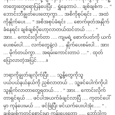
တတွေးတွေရောပြန်ပေပြီး .. ရွှဲနေတာပဲ… ချစ်ချစ်က … ”
ဘောင်းဘီချွတ်ပေးတော့ကွာ…. အစိကိုစုပ်ရင်း … အထဲ
ကိုနှိုက်ပေး…. ” အစိအစုပ်ခံရင်း …. စောက်ဖုတ်အနှိုက်
ခံနေရင်း ချစ်ချစ်ပိုဟော့လာတယ်ထင်တယ် …. . ”
အား… ကောင်းလိုက်တာ …. ကျမရဲ့ စောက်ပတ်ကို ယက်
ပေးစမ်းပါ….. လက်တွေနဲ့လဲ …. နှိုက်ပေးစမ်းပါ… အား
… မိုက်တယ်ကွာ…. အရမ်းကောင်းတာပဲ ….” . ထုတ်
ပြောလာတဲ့အပြင်……။
ဘရာကိုချွတ်ချလိုက်ပြီး …. သူ့နို့တွေကိုသူ
ပယ်ပယ်နယ်နယ်ကို ညှစ်လာတယ် … သူ့ဖင်ပေါက်ကိုပါ
သူနှိုက်လာတာတွေ့ရတယ်…. . ” အား… ကောင်းလိုက်
တာရှင်ရယ် …. ဖင်ပါအယက်ခံချင်လာပြီ …. ကုတင်ပေါ်
မှာ ကုန်ပေးမယ် …. ဖင်ဖြဲပြီး ဖင်ယက်ပေးပါအုံး….. ” .
ချစ်ချစ်ကတင်စောင်းမှာ ကုန်းပေးတော့ ….. ဘော်ဒါက