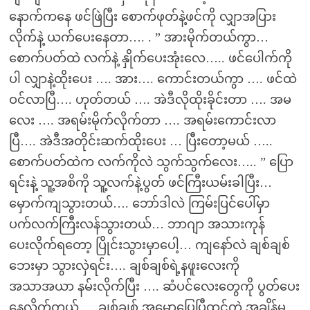
နောက်ကနေ ဖင်ဖြဲပြီး စောက်ဖုတ်နဲ့ဖင်ကို လျှာအပြား
လိုက်နဲ့ ယက်ပေးနေတာ…. . ” အားမိုက်တယ်ကွာ…
စောက်ပတ်ထဲ လက်နဲ့ နှိုက်ပေးအုံးလေ….. ဖင်ပေါက်ကို
ပါ လျှာနဲ့ထိုးပေး …. အား…. ကောင်းတယ်ကွာ …. ဖင်ထဲ
ဝင်လာပြီ…. ဟုတ်တယ် …. အဲဒီလိုထိုးခိုင်းတာ …. အမ
လေး …. အရမ်းမိုက်လိုက်တာ …. အရမ်းကောင်းလာ
ပြီ…. အဲဒီအတိုင်းဆက်ထိုးပေး … ပြီးတော့မယ် …..
စောက်ပတ်ထဲက လက်ကိုလဲ သွက်သွက်လေး….. ” ပြော
ရင်းနဲ့ သူ့အစိကို သူ့လက်နဲ့ပွတ် ဖင်ကြီးယမ်းခါပြီး…
မှောက်ကျသွားတယ်…. ဘော်ဒါလဲ ကြမ်းပြင်ပေါ်မှာ
ပက်လက်ကြီးလန်သွားတယ်… ဘာဂျာ အသားကုန်
ပေးလိုက်ရတော့ ပြိုင်းသွားမှာပေါ့… ကျနော်လဲ ချစ်ချစ်
ဘေးမှာ သွားလှဲရင်း…. ချစ်ချစ်ရဲ့နဖူးလေးကို
အသာအယာ နမ်းလိုက်ပြီး …. ဆံပင်လေးတွေကို ပွတ်ပေး
နေလိုက်တယ်…. ချစ်ချစ် အမောပြေပြီထင်တဲ့ အချိန်မှ