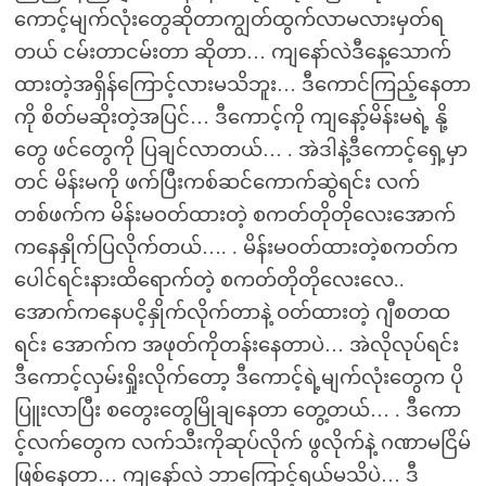
ကောင့်မျက်လုံးတွေဆိုတာကျွတ်ထွက်လာမလားမှတ်ရ
တယ် ငမ်းတာငမ်းတာ ဆိုတာ… ကျနော်လဲဒီနေ့သောက်
ထားတဲ့အရှိန်ကြောင့်လားမသိဘူး… ဒီကောင်ကြည့်နေတာ
ကို စိတ်မဆိုးတဲ့အပြင်… ဒီကောင့်ကို ကျနော့်မိန်းမရဲ့ နို့
တွေ ဖင်တွေကို ပြချင်လာတယ်… . အဲဒါနဲ့ဒီကောင့်ရှေ့မှာ
တင် မိန်းမကို ဖက်ပြီးကစ်ဆင်ကောက်ဆွဲရင်း လက်
တစ်ဖက်က မိန်းမဝတ်ထားတဲ့ စကတ်တိုတိုလေးအောက်
ကနေနှိုက်ပြလိုက်တယ်…. . မိန်းမဝတ်ထားတဲ့စကတ်က
ပေါင်ရင်းနားထိရောက်တဲ့ စကတ်တိုတိုလေးလေ..
အောက်ကနေပငိ့နှိုက်လိုက်တာနဲ့ ဝတ်ထားတဲ့ ဂျီစတထ
ရင်း အောက်က အဖုတ်ကိုတန်းနေတာပဲ… အဲလိုလုပ်ရင်း
ဒီကောင့်လှမ်းရှိုးလိုက်တော့ ဒီကောင့်ရဲ့မျက်လုံးတွေက ပို
ပြူးလာပြီး စတွေးတွေမြိုချနေတာ တွေ့တယ်… . ဒီကော
င့်လက်တွေက လက်သီးကိုဆုပ်လိုက် ဖွလိုက်နဲ့ ဂဏာမငြိမ်
ဖြစ်နေတာ… ကျနော်လဲ ဘာကြောင့်ရယ်မသိပဲ… ဒီ