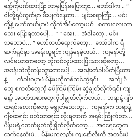
နော့်ကိုဖက်ထားပြီး ဘာမှပြန်မပြောဘူး… ဘော်ဒါက .. ”
ငါတို့ရပ်ကွက်မှာ မီးပျက်နေတာ… ပျင်းစရာကြီး… မင်း
တို့နဲ့ ဟော်တယ်မှာပဲ လိုက်အိပ်တော့မယ်.. စကားလေးဘာ
လေး ပြောရတာပေါ့… ” ” အေး… အဲဒါတော့.. မင်း
သဘောပဲ… ” ဟော်တယ်ရောက်တော့… ဘော်ဒါက ရီ
ဆက်ရှင်မှာ အခန်းယူရင်း ကျန်နေခဲ့တယ်… ကျနော်တို့
လင်မယားကတော့ ဘိုကင်လုပ်ထားပြီးသားဆိုတော့…
အခန်းထဲကိုတန်းသွားတာပေါ့…. အခန်းတံခါးပိတ်ပြီးတာ
နဲ့ …. တံခါးဝမှာပဲ မိန်းမကိုကစ်ဆင်ဆွဲရင်း….. အင်္ကျ ီ
တွေ စကတ်တွေကို ခပ်ကြမ်းကြမ်း ဆွဲချွတ်လိုက်ရင်း ကျ
နော့် အဝတ်အစားတွေကိုပါချွတ်လိုက်တယ်… ဘရာနဲ့ ဂျီစ
ထရင်းလေးကိုတော့ မချွတ်သေးဘူး… ကျနော်က ဘရာနဲ့
ဂျီစထရင်း ဝတ်ထားရင်း လိုးရတာကို အရမ်းကြိုက်တာ…
မိန်းမရဲ့စောက်ဖုတ်ကိုနှိုက်လိုက်တော့…. အရေေတွေက
ထွက်နေတုံးပဲ… မိန်းမကလည်း ကျနော့်လီးကို အတင်းပဲ