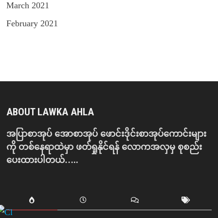
March 2021
February 2021
ABOUT LAWKA AHLA
အပြာစာအုပ် အောစာအုပ် ဖောင်းဒိုင်းစာအုပ်ကောင်းများ
ကို တစ်နေရာထဲမှာ ဖတ်ရှုနိုင်ရန် လောကအလှမှ စုစည်း
ပေးထားပါတယ်…..