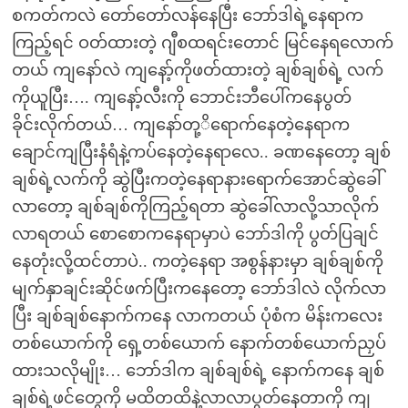
စကတ်ကလဲ တော်တော်လန်နေပြီး ဘော်ဒါရဲ့နေရာက
ကြည့်ရင် ဝတ်ထားတဲ့ ဂျီစထရင်းတောင် မြင်နေရလောက်
တယ် ကျနော်လဲ ကျနော့်ကိုဖတ်ထားတဲ့ ချစ်ချစ်ရဲ့ လက်
ကိုယူပြီး…. ကျနော့်လီးကို ဘောင်းဘီပေါ်ကနေပွတ်
ခိုင်းလိုက်တယ်… ကျနော်တု့ိရောက်နေတဲ့နေရာက
ချောင်ကျပြီးနံရံနဲ့ကပ်နေတဲ့နေရာလေ.. ခဏနေတော့ ချစ်
ချစ်ရဲ့လက်ကို ဆွဲပြီးကတဲ့နေရာနားရောက်အောင်ဆွဲခေါ်
လာတော့ ချစ်ချစ်ကိုကြည့်ရတာ ဆွဲခေါ်လာလို့သာလိုက်
လာရတယ် စောစောကနေရာမှာပဲ ဘော်ဒါကို ပွတ်ပြချင်
နေတုံးလို့ထင်တာပဲ.. ကတဲ့နေရာ အစွန်နားမှာ ချစ်ချစ်ကို
မျက်နှာချင်းဆိုင်ဖက်ပြီးကနေတော့ ဘော်ဒါလဲ လိုက်လာ
ပြီး ချစ်ချစ်နောက်ကနေ လာကတယ် ပုံစံက မိန်းကလေး
တစ်ယောက်ကို ရှေ့တစ်ယောက် နောက်တစ်ယောက်ညှပ်
ထားသလိုမျိုး… ဘော်ဒါက ချစ်ချစ်ရဲ့ နောက်ကနေ ချစ်
ချစ်ရဲ့ဖင်တွေကို မထိတထိနဲ့လာလာပွတ်နေတာကို ကျ