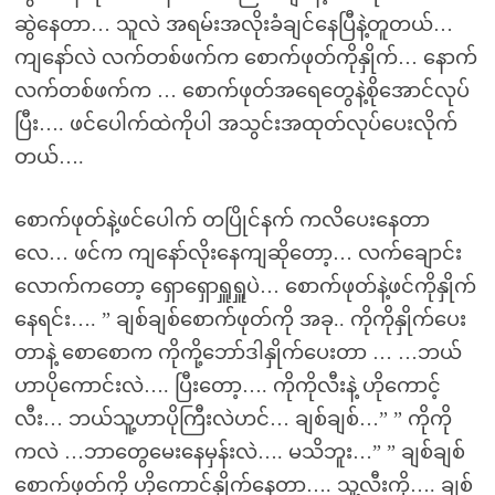
ဆွဲနေတာ… သူလဲ အရမ်းအလိုးခံချင်နေပြီနဲ့တူတယ်…
ကျနော်လဲ လက်တစ်ဖက်က စောက်ဖုတ်ကိုနှိုက်… နောက်
လက်တစ်ဖက်က … စောက်ဖုတ်အရေတွေနဲ့စိုအောင်လုပ်
ပြီး…. ဖင်ပေါက်ထဲကိုပါ အသွင်းအထုတ်လုပ်ပေးလိုက်
တယ်….
စောက်ဖုတ်နဲ့ဖင်ပေါက် တပြိုင်နက် ကလိပေးနေတာ
လေ… ဖင်က ကျနော်လိုးနေကျဆိုတော့… လက်ချောင်း
လောက်ကတော့ ရှောရှောရှူရှူပဲ… စောက်ဖုတ်နဲ့ဖင်ကိုနှိုက်
နေရင်း…. ” ချစ်ချစ်စောက်ဖုတ်ကို အခု.. ကိုကိုနှိုက်ပေး
တာနဲ့ စောစောက ကိုကို့ဘော်ဒါနှိုက်ပေးတာ … …ဘယ်
ဟာပိုကောင်းလဲ…. ပြီးတော့…. ကိုကိုလီးနဲ့ ဟိုကောင့်
လီး… ဘယ်သူ့ဟာပိုကြီးလဲဟင်… ချစ်ချစ်…” ” ကိုကို
ကလဲ …ဘာတွေမေးနေမှန်းလဲ…. မသိဘူး…” ” ချစ်ချစ်
စောက်ဖုတ်ကို ဟိုကောင်နှိုက်နေတာ…. သူ့လီးကို…. ချစ်