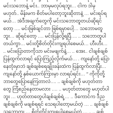
မင်းသဘောနဲ့ မင်း.. ဘာမှမလုပ်ရဘူး… ငါက ဒါမှ
မဟုတ်.. မိန်းမက စိတ်မပါတော့ဘူးဆိုတာနဲ့ … မင်းရပ်ရ
မယ်… အဲဒီအချက်တွေကို မင်းသဘောတူတယ်ဆိုရင်
တော့ …. မင်းဖြစ်ချင်တာ ဖြစ်ရမှာပေါ့… သဘောမတူ
ဘူး… ဆိုရင်တော့ …. မင်းပြန်လို့ရပြီ…. .. သဘောတူပါ
တယ်ကွာ… မင်းတို့စိတ်တိုင်းကျရပါစေမယ်… ဟီးဟီး…
.. မင်းပြောတာကိုသာ မင်းမဖျက်နဲ့… .. အေး.. ငါချစ်ချစ်
ပြန်ထွက်လာရင် ပြောကြည့်လိုက်မယ်… . ကျနော်တို့ ပြော
နေတုံးမှာဘဲ ချစ်ချစ်ရေချိုးခန်းထဲက ပြန်ထွက်လာပြီး…
ကျနော်တို့ နှစ်ယောက်ကြားမှာ လာရပ်ရင်း… ” ကိုကိုတို့
ဘာတွေပြောနေကြတာလဲ…. .. ချစ်ချစ်ကို မဟုတ်တာ
တွေ ကြံစည်နေတာမလား …. .. မဟုတ်တာတွေ မဟုတ်ပါ
ဘူး … ဟုတ်တာတွေပါချစ်ချစ်ရဲ့… .. ဒီကောင်က ဒီည
ချစ်ချစ်ကို မချစ်ရရင် သေရပါတော့မယ်တဲ့ … .. ချစ်ချစ်
သဘောကျ … စိတ်တိုင်းကျရပါစေမယ်တဲ့ … .. .. ချစ်