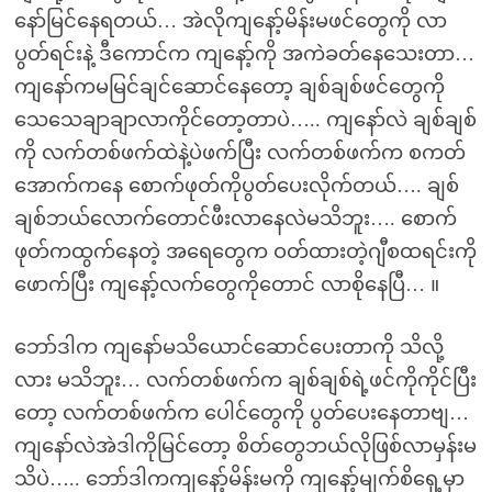
နော်မြင်နေရတယ်… အဲလိုကျနော့်မိန်းမဖင်တွေကို လာ
ပွတ်ရင်းနဲ့ ဒီကောင်က ကျနော့်ကို အကဲခတ်နေသေးတာ…
ကျနော်ကမမြင်ချင်ဆောင်နေတော့ ချစ်ချစ်ဖင်တွေကို
သေသေချာချာလာကိုင်တော့တာပဲ….. ကျနော်လဲ ချစ်ချစ်
ကို လက်တစ်ဖက်ထဲနဲ့ပဲဖက်ပြီး လက်တစ်ဖက်က စကတ်
အောက်ကနေ စောက်ဖုတ်ကိုပွတ်ပေးလိုက်တယ်…. ချစ်
ချစ်ဘယ်လောက်တောင်ဖီးလာနေလဲမသိဘူး…. စောက်
ဖုတ်ကထွက်နေတဲ့ အရေတွေက ဝတ်ထားတဲ့ဂျီစထရင်းကို
ဖောက်ပြီး ကျနော့်လက်တွေကိုတောင် လာစိုနေပြီ… ။
ဘော်ဒါက ကျနော်မသိယောင်ဆောင်ပေးတာကို သိလို့
လား မသိဘူး… လက်တစ်ဖက်က ချစ်ချစ်ရဲ့ဖင်ကိုကိုင်ပြီး
တော့ လက်တစ်ဖက်က ပေါင်တွေကို ပွတ်ပေးနေတာဗျ…
ကျနော်လဲအဲဒါကိုမြင်တော့ စိတ်တွေဘယ်လိုဖြစ်လာမှန်းမ
သိပဲ….. ဘော်ဒါကကျနော့်မိန်းမကို ကျနော့်မျက်စိရှေ့မှာ