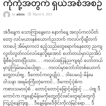
ကိုကို့အတွက် ရှယ်အစီအစဉ်
by
admin
March 8, 2021
အဲဒီနေ့က သောကြာနေ့လေ နောက်နေ့ အလုပ်ကလဲပိတ်
တော့ လင်မယားနှစ်ယောက်ညဘက် ကလပ်ကိုချီတက်
တာပေါ့ အိမ်မှာကလဲ ဧည့်သည်တွေရောက်နေတော့ ညကျ
လွတ်လွတ်လပ်လပ်နေလို့ရအောင် ဟော်တယ်မှာပဲညအိပ်
ဖို့စီစဉ်ထားပြီးသား… . ကလပ်အပြန်ညကျရင် ဟော်တယ်
မှာပွဲကြမ်းမယ်ပေါ့ဗျာ… . ကလပ်မှာဘော်ဒါတစ်ယောက်
တွေ့တယ်ဗျ.. ဒီကောင်ကလူပျိုပဲ… ဒါပေမယ့် မိန်းမ
ဝါသနာ အရမ်းကြီးတဲ့ကောင်…ဒီကောင့်ပုံစံက
ကစားသမားပုံစံ .. တောင့်တောင့်ဖြောင့်ဖြောင့် …..ပဲဗျ ဒီ
ကောင်က ကျနော့်မိန်းမကိုတွေ့တိုင်းဖင်တွေရင်တွေကို
ကြည့်နေကြဗျ.. . ဒီနေ့မိန်းမဒီဇိုင်းကိုလဲမြင်ရော…. ဒီ