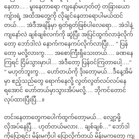
နေတာ… . မူးနေတာရော ကျနော်မဟုတ်တဲ့ တခြားယော
ကျ်ားရဲ့ အထိအတွေ့ကို လိုချင်နေတာရောပါမယ်ထင်
တယ်….. အဲဒီအချိန်မှာ ရုတ်ရုတ်ဖြစ်ပါလေရော… အဲဒါနဲ့
ကျနော်လဲ ချစ်ချစ်လက်ကို ဆွဲပြီး အပြင်ထွက်လာခဲ့လိုက်
တော့ ဘော်ဒါလဲ နောက်ကနေကပ်လိုက်လာပြီး… ” ပြန်
တော့ မလို့လားကွ….. အစောကြီးရှိသေးတယ်…. ခဏနေ
ကြရင် ငြိမ်သွားမှာပါ… အဲဒီတော့ ပြန်ဝင်ကြတာပေါ့….”
” မဟုတ်ဘူးကွ…. ဟော်တယ်ကို ဒိုးတော့မယ်…ဒီနေ့အိမ်
မှာ ဧည့်သည်တွေ ရောက်နေလို့ လွတ်လွတ်လပ်လပ်နေ
ရအောင် ဟော်တယ်မှာသွားအိပ်မလို့…. ဘိုကင်တောင်
လုပ်ထားပြီးပြီ…။
တင်းနေတာတွေကပေါက်ထွက်တော့မယ်… လျှော့ဖို့
လိုအပ်နေပြီ… ဟုတ်တယ်မလား… ချစ်ချစ်…” ဘော်ဒါ
ကိုပြောရင်း မိန်းမကိုပါ ပြောလိုက်တယ် မိန်းမကတော့ ကျ