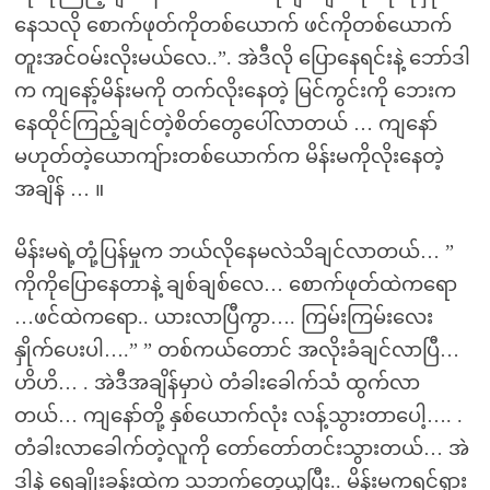
နေသလို စောက်ဖုတ်ကိုတစ်ယောက် ဖင်ကိုတစ်ယောက်
တူးအင်ဝမ်းလိုးမယ်လေ..”. အဲဒီလို ပြောနေရင်းနဲ့ ဘော်ဒါ
က ကျနော့်မိန်းမကို တက်လိုးနေတဲ့ မြင်ကွင်းကို ဘေးက
နေထိုင်ကြည့်ချင်တဲ့စိတ်တွေပေါ်လာတယ် … ကျနော်
မဟုတ်တဲ့ယောကျ်ားတစ်ယောက်က မိန်းမကိုလိုးနေတဲ့
အချိန် … ။
မိန်းမရဲ့တုံ့ပြန်မှုက ဘယ်လိုနေမလဲသိချင်လာတယ်… ”
ကိုကိုပြောနေတာနဲ့ ချစ်ချစ်လေ… စောက်ဖုတ်ထဲကရော
…ဖင်ထဲကရော.. ယားလာပြီကွာ…. ကြမ်းကြမ်းလေး
နှိုက်ပေးပါ….” ” တစ်ကယ်တောင် အလိုးခံချင်လာပြီ…
ဟိဟိ… . အဲဒီအချိန်မှာပဲ တံခါးခေါက်သံ ထွက်လာ
တယ်… ကျနော်တို့ နှစ်ယောက်လုံး လန့်သွားတာပေါ့…. .
တံခါးလာခေါက်တဲ့လူကို တော်တော်တင်းသွားတယ်… အဲ
ဒါနဲ့ ရေချိုးခန်းထဲက သဘက်တွေယူပြီး.. မိန်းမကရင်ရှား