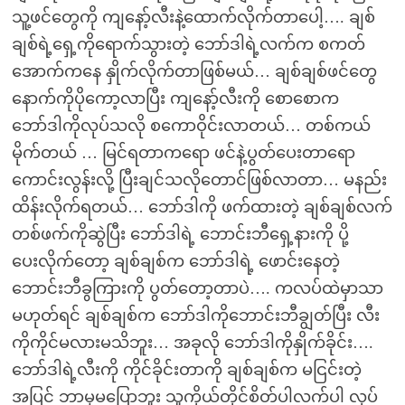
သူ့ဖင်တွေကို ကျနော့်လီးနဲ့ထောက်လိုက်တာပေါ့…. ချစ်
ချစ်ရဲ့ရှေ့ကိုရောက်သွားတဲ့ ဘော်ဒါရဲ့လက်က စကတ်
အောက်ကနေ နှိုက်လိုက်တာဖြစ်မယ်… ချစ်ချစ်ဖင်တွေ
နောက်ကိုပိုကော့လာပြီး ကျနော့်လီးကို စောစောက
ဘော်ဒါကိုလုပ်သလို စကောဝိုင်းလာတယ်… တစ်ကယ်
မိုက်တယ် … မြင်ရတာကရော ဖင်နဲ့ပွတ်ပေးတာရော
ကောင်းလွန်းလို့ ပြီးချင်သလိုတောင်ဖြစ်လာတာ… မနည်း
ထိန်းလိုက်ရတယ်… ဘော်ဒါကို ဖက်ထားတဲ့ ချစ်ချစ်လက်
တစ်ဖက်ကိုဆွဲပြီး ဘော်ဒါရဲ့ ဘောင်းဘီရှေ့နားကို ပို့
ပေးလိုက်တော့ ချစ်ချစ်က ဘော်ဒါရဲ့ ဖောင်းနေတဲ့
ဘောင်းဘီခွကြားကို ပွတ်တော့တာပဲ…. ကလပ်ထဲမှာသာ
မဟုတ်ရင် ချစ်ချစ်က ဘော်ဒါကိုဘောင်းဘီချွတ်ပြီး လီး
ကိုကိုင်မလားမသိဘူး… အခုလို ဘော်ဒါကိုနှိုက်ခိုင်း….
ဘော်ဒါရဲ့လီးကို ကိုင်ခိုင်းတာကို ချစ်ချစ်က မငြင်းတဲ့
အပြင် ဘာမှမပြောဘူး သူကိုယ်တိုင်စိတ်ပါလက်ပါ လုပ်