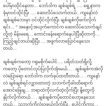
ပေါ်မှာထိုင်နေတာ… ဘော်ဒါက ချစ်ချစ်ရဲ့ …. ရှေ့နားက
ခုံမှာဝင်ထိုင်ပြီး …. ဆေးလိပ်သောက်တယ်.. ကျနော်လဲ
ချစ်ချစ်ဘေးမှာ ဝင်ထိုင်လိုက်ပြီး ချစ်ချစ်ကိုဖက်လိုက်
ရင်း… ” အနှောင့်အယှက်ကောင်က ဆေးလိပ်သောက်ချင်
လို့တဲ့ မိန်းမရေ… ကောင်းခန်းရောက်နေပါပြီဆိုတာကို…
ကြည့်ချင်တယ်ဆိုပြီး … အခွက်လာပြောင်နေသေး
တယ်…
ချစ်ချစ်ကတော့ ဂရုမစိုက်ပေါင်…. ပရိတ်သတ်ရှိလို့
ကတော့ ပိုတောင်လုပ်ပြလိုက်အုံးမယ်… . ချစ်ချစ်ကအဲလို
လဲပြောရော ဘော်ဒါက လက်ခုပ်ထတီးတယ်… . ကျနော်
လဲ ချစ်ချစ်ရင်လျှားထားတဲ့ သဘက်ကိုခါးထိရောက်
အောင်ဖြေချ… ဘရာထဲကိုလက်ထဲ့လိုက်ပြီး နို့တွေကို
နှိုက်လိုက်တယ်… . ချစ်ချစ်ကပိုတောင်ဟော့နေသေး
တယ်… သဘက်ကိုလုံးဝဖယ်လိုက်ပြီး.. ပေါင်ကိုကား…