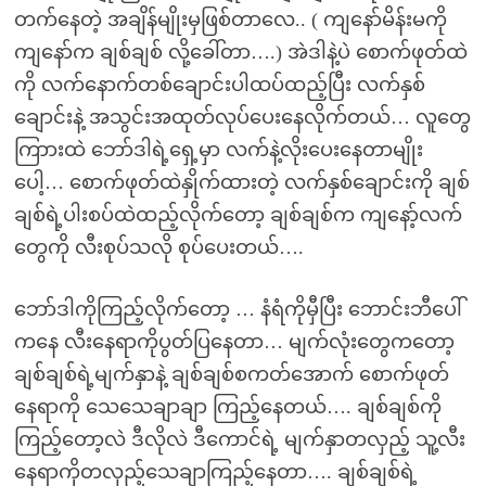
တက်နေတဲ့ အချိန်မျိုးမှဖြစ်တာလေ.. ( ကျနော်မိန်းမကို
ကျနော်က ချစ်ချစ် လို့ခေါ်တာ….) အဲဒါနဲ့ပဲ စောက်ဖုတ်ထဲ
ကို လက်နောက်တစ်ချောင်းပါထပ်ထည့်ပြီး လက်နှစ်
ချောင်းနဲ့ အသွင်းအထုတ်လုပ်ပေးနေလိုက်တယ်… လူတွေ
ကြာားထဲ ဘော်ဒါရဲ့ရှေ့မှာ လက်နဲ့လိုးပေးနေတာမျိုး
ပေါ့… စောက်ဖုတ်ထဲနှိုက်ထားတဲ့ လက်နှစ်ချောင်းကို ချစ်
ချစ်ရဲ့ပါးစပ်ထဲထည့်လိုက်တော့ ချစ်ချစ်က ကျနော့်လက်
တွေကို လီးစုပ်သလို စုပ်ပေးတယ်….
ဘော်ဒါကိုကြည့်လိုက်တော့ … နံရံကိုမှီပြီး ဘောင်းဘီပေါ်
ကနေ လီးနေရာကိုပွတ်ပြနေတာ… မျက်လုံးတွေကတော့
ချစ်ချစ်ရဲ့မျက်နှာနဲ့ ချစ်ချစ်စကတ်အောက် စောက်ဖုတ်
နေရာကို သေသေချာချာ ကြည့်နေတယ်…. ချစ်ချစ်ကို
ကြည့်တော့လဲ ဒီလိုလဲ ဒီကောင်ရဲ့ မျက်နှာတလှည့် သူ့လီး
နေရာကိုတလှည့်သေချာကြည့်နေတာ…. ချစ်ချစ်ရဲ့