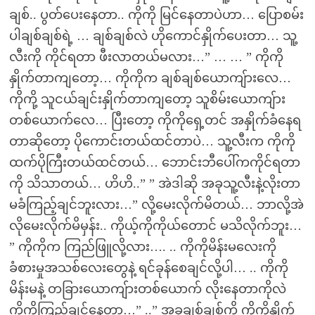
ချစ်.. ပွတ်ပေးနေတာ.. ကိုကို မြင်နေတာပဲဟာ… ပြောစမ်း
ပါချစ်ချစ်ရဲ့ … ချစ်ချစ်လဲ ဟိုကောင်နှိုက်ပေးတာ… သူ့
လီးကို ကိုင်ရတာ ဖီးလာတယ်မလား…” … … ” ကိုကို
နှိုက်တာကျတော့… ကိုကိုက ချစ်ချစ်ယောကျ်ားလေ…
ကိုကို့ သူငယ်ချင်းနှိုက်တာကျတော့ သူစိမ်းယောကျ်ား
တစ်ယောက်လေ… ပြီးတော့ ကိုကိုရှေ့တင် အနှိုက်ခံနေရ
တာဆိုတော့ ပိုကောင်းတယ်ထင်တာပဲ… သူ့လီးက ကိုကို
ထက်ပိုကြီးတယ်ထင်တယ်… ဘောင်းဘီပေါ်ကကိုင်ရတာ
ကို သိသာတယ်… ဟိဟိ..” ” အဲဒါဆို အခုသူ့လီးနဲ့လိုးတာ
မခံကြည့်ချင်ဘူးလား…” လို့မေးလိုက်မိတယ်… ဘာလို့အဲ
လိုမေးလိုက်မိမှန်း.. ကိုယ့်ကိုကိုယ်တောင် မသိလိုက်ဘူး…
” ကိုကိုက ကြည်ဖြူလို့လား…. .. ကိုကိုမိန်းမလေးကို
ခံစားမှုအသစ်လေးတွေနဲ့ ရင်ခုန်စေချင်လို့ပါ… .. ကိုကို
မိန်းမနဲ့ တခြားယောကျ်ားတစ်ယောက် လိုးနေတာကိုလဲ
ကိုကိုကြည့်ချင်နေတာ…” ..” အခုချစ်ချစ်ကို ကိုကိုနှိုက်