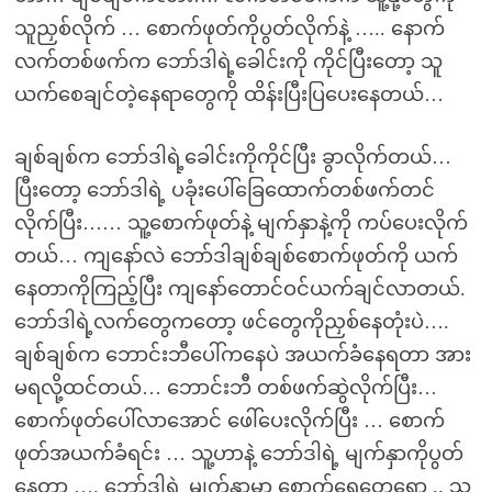
သူညှစ်လိုက် … စောက်ဖုတ်ကိုပွတ်လိုက်နဲ့ ….. နောက်
လက်တစ်ဖက်က ဘော်ဒါရဲ့ခေါင်းကို ကိုင်ပြီးတော့ သူ
ယက်စေချင်တဲ့နေရာတွေကို ထိန်းပြီးပြပေးနေတယ်…
ချစ်ချစ်က ဘော်ဒါရဲ့ခေါင်းကိုကိုင်ပြီး ခွာလိုက်တယ်…
ပြီးတော့ ဘော်ဒါရဲ့ ပခုံးပေါ်ခြေထောက်တစ်ဖက်တင်
လိုက်ပြီး…… သူ့စောက်ဖုတ်နဲ့ မျက်နှာနဲ့ကို ကပ်ပေးလိုက်
တယ်… ကျနော်လဲ ဘော်ဒါချစ်ချစ်စောက်ဖုတ်ကို ယက်
နေတာကိုကြည့်ပြီး ကျနော်တောင်ဝင်ယက်ချင်လာတယ်.
ဘော်ဒါရဲ့လက်တွေကတော့ ဖင်တွေကိုညှစ်နေတုံးပဲ….
ချစ်ချစ်က ဘောင်းဘီပေါ်ကနေပဲ အယက်ခံနေရတာ အား
မရလို့ထင်တယ်… ဘောင်းဘီ တစ်ဖက်ဆွဲလိုက်ပြီး…
စောက်ဖုတ်ပေါ်လာအောင် ဖေါ်ပေးလိုက်ပြီး … စောက်
ဖုတ်အယက်ခံရင်း … သူ့ဟာနဲ့ ဘော်ဒါရဲ့ မျက်နှာကိုပွတ်
နေတာ …. ဘော်ဒါရဲ့ မျက်နှာမှာ စောက်ရေတွေရော .. သူ့