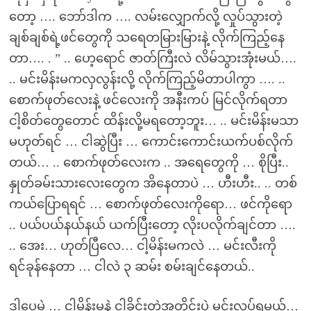
တော့ …. ဘော်ဒါက …. လမ်းလျှောက်လို့ လှုပ်သွားတဲ့
ချစ်ချစ်ရဲ့ဖင်တွေကို သရေတမြားမြားနဲ့ လိုက်ကြည့်နေ
တာ…. . ” .. ဟေ့ရောင် ဇာတ်ကြီးလဲ လိမ်သွားအုံးမယ်….
.. မင်းမိန်းမကလှလွန်းလို့ လိုက်ကြည့်မိတာပါကွာ …. ..
စောက်ဖုတ်လေးနဲ့ ဖင်လေးကို အနီးကပ် မြင်လိုက်ရတာ
ငါ့စိတ်တွေတောင် ထိန်းလို့မရတော့ဘူး… .. မင်းမိန်းမသာ
မဟုတ်ရင် … ငါဆွဲပြီး … ကောင်းကောင်းယက်ပစ်လိုက်
တယ်… .. စောက်ဖုတ်လေးက .. အရေတွေကို … စိုပြီး..
နှုတ်ခမ်းသားလေးတွေက အိနေတာပဲ … ဟီးဟီး.. .. တစ်
ကယ်ပြောရရင် … စောက်ဖုတ်လေးကိုရော… ဖင်ကိုရော
.. ပယ်ပယ်နယ်နယ် ယက်ပြီးတော့ လိုးပလိုက်ချင်တာ ….
.. အေး… ဟုတ်ပြီလေ… ငါ့မိန်းမကလဲ … မင်းလီးကို
ရင်ခုန်နေတာ … ငါလဲ ၃ ဆမ်း စမ်းချင်နေတယ်..
ဒါပေမဲ့ … ငါ့မိန်းမနဲ့ ငါခိုင်းတဲ့အတိုင်းပဲ မင်းလုပ်ရမယ်…