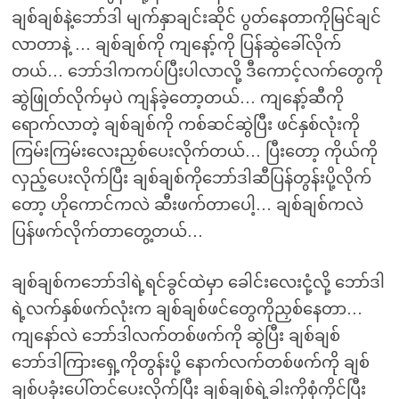
ချစ်ချစ်နဲ့ဘော်ဒါ မျက်နှာချင်းဆိုင် ပွတ်နေတာကိုမြင်ချင်
လာတာနဲ့ … ချစ်ချစ်ကို ကျနော့်ကို ပြန်ဆွဲခေါ်လိုက်
တယ်… ဘော်ဒါကကပ်ပြီးပါလာလို့ ဒီကောင့်လက်တွေကို
ဆွဲဖြုတ်လိုက်မှပဲ ကျန်ခဲ့တော့တယ်… ကျနော့်ဆီကို
ရောက်လာတဲ့ ချစ်ချစ်ကို ကစ်ဆင်ဆွဲပြီး ဖင်နှစ်လုံးကို
ကြမ်းကြမ်းလေးညှစ်ပေးလိုက်တယ်… ပြီးတော့ ကိုယ်ကို
လှည့်ပေးလိုက်ပြီး ချစ်ချစ်ကိုဘော်ဒါဆီပြန်တွန်းပို့လိုက်
တော့ ဟိုကောင်ကလဲ ဆီးဖက်တာပေါ့… ချစ်ချစ်ကလဲ
ပြန်ဖက်လိုက်တာတွေ့တယ်…
ချစ်ချစ်ကဘော်ဒါရဲ့ရင်ခွင်ထဲမှာ ခေါင်းလေးငုံ့လို့ ဘော်ဒါ
ရဲ့လက်နှစ်ဖက်လုံးက ချစ်ချစ်ဖင်တွေကိုညှစ်နေတာ…
ကျနော်လဲ ဘော်ဒါလက်တစ်ဖက်ကို ဆွဲပြီး ချစ်ချစ်
ဘော်ဒါကြားရှေ့ကိုတွန်းပို့ နောက်လက်တစ်ဖက်ကို ချစ်
ချစ်ပခုံးပေါ်တင်ပေးလိုက်ပြီး ချစ်ချစ်ရဲ့ခါးကိုစုံကိုင်ပြီး