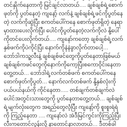
တင်နှိုက်နေတာကို မြင်ချင်လာတယ်…. ချစ်ချစ်ရဲ့စောက်
ဖုတ်ကို ပွတ်နေတဲ့ ကျနော့် လက်နဲ့ ချစ်ချစ်ရဲ့ဖင်ကိုပွတ်နေ
တဲ့ လက်ကိုဆွဲပြီး စကတ်ပေါ်ကနေ စောက်ဖုတ်ရှိတဲ့ နေရာ
မှာထားပေးလိုက်ပြီး ပေါင်ကိုပွတ်နေတဲ့လက်ကိုလဲ နို့ပေါ်
ကိုတင်ပေးလိုက်တယ်…. ကျနော်ကတော့ ချစ်ချစ်ရဲ့လက်
နှစ်ဖက်ကိုပဲကိုင်ပြီး နောက်ကိုနဲနဲခွာလိုက်တာပေါ့…
ဘော်ဒါကသူ့လီးနဲ့ ချစ်ချစ်ဖင်တွေကိုပွတ်နေတာဖြစ်မယ်
ချစ်ချစ်ကဖင်တွေကိုနောက်ကိုကော့ပြီးစကောဝိုင်းနေတာ
တွေ့တယ်… ဘော်ဒါရဲ့လက်တစ်ဖက် စကတ်ပေါ်ကနေ
စောက်ဖုတ်ကိုပွတ်… နောက်လက်တစ်ဖက် နို့နှစ်လုံးကို
ပယ်ပယ်နယ်ကို ကိုင်နေတာ….. တစ်ချက်တစ်ချက်လဲ
ပေါင်အတွင်းသားတွေကို ပွတ်နေတာတွေ့တယ်… ချစ်ချစ်
ရဲ့မျက်လုံးတွေက အရည်တွေလဲံ့ပြီး ကျနော့်ကို စူးစူးရဲရဲ
ကို ကြည့်နေတာ …. ကျနော်လဲ အဲဒီမြင်ကွင်းကိုကြည့်ပြီး
လီးကတောင်လွန်းလို့ နာတောင်နာလာတယ်… ဒီတစ်ခါ