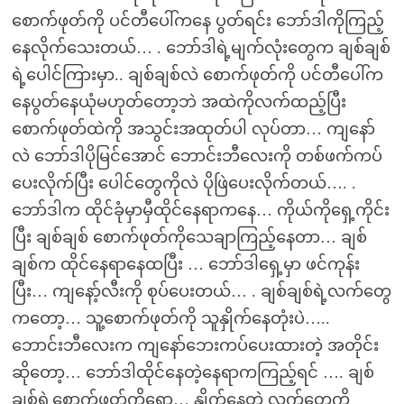
စောက်ဖုတ်ကို ပင်တီပေါ်ကနေ ပွတ်ရင်း ဘော်ဒါကိုကြည့်
နေလိုက်သေးတယ်… . ဘော်ဒါရဲ့မျက်လုံးတွေက ချစ်ချစ်
ရဲ့ပေါင်ကြားမှာ.. ချစ်ချစ်လဲ စောက်ဖုတ်ကို ပင်တီပေါ်က
နေပွတ်နေယုံမဟုတ်တော့ဘဲ အထဲကိုလက်ထည့်ပြီး
စောက်ဖုတ်ထဲကို အသွင်းအထုတ်ပါ လုပ်တာ… ကျနော်
လဲ ဘော်ဒါပိုမြင်အောင် ဘောင်းဘီလေးကို တစ်ဖက်ကပ်
ပေးလိုက်ပြီး ပေါင်တွေကိုလဲ ပိုဖြဲပေးလိုက်တယ်…. .
ဘော်ဒါက ထိုင်ခုံမှာမှီထိုင်နေရာကနေ… ကိုယ်ကိုရှေ့ကိုင်း
ပြီး ချစ်ချစ် စောက်ဖုတ်ကိုသေချာကြည့်နေတာ… ချစ်
ချစ်က ထိုင်နေရာနေထပြီး … ဘော်ဒါရှေ့မှာ ဖင်ကုန်း
ပြီး… ကျနော့်လီးကို စုပ်ပေးတယ်… . ချစ်ချစ်ရဲ့လက်တွေ
ကတော့… သူ့စောက်ဖုတ်ကို သူနှိုက်နေတုံးပဲ…..
ဘောင်းဘီလေးက ကျနော်ဘေးကပ်ပေးထားတဲ့ အတိုင်း
ဆိုတော့… ဘော်ဒါထိုင်နေတဲ့နေရာကကြည့်ရင် …. ချစ်
ချစ်ရဲ့စောက်ဖုတ်ကိုရော… နှိုက်နေတဲ့ လက်တွေကို