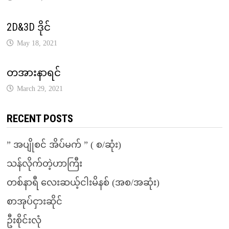
2D&3D ဒိုင်
May 18, 2021
တအားနာရင်
March 29, 2021
RECENT POSTS
” အပျိုစင် အိပ်မက် ” ( စ/ဆုံး)
သန်လိုက်တဲ့ဟာကြီး
တစ်နာရီ လေးဆယ့်ငါးမိနစ် (အစ/အဆုံး)
စာအုပ်ငှားဆိုင်
ဦးစိုင်းလုံ