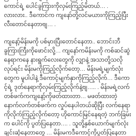
ကောင်ရဲ့ ပေါင်ခွကြားကိုလှမ်းကြည့်မိတယ်… .
လားလား.. ဒီကောင်က ကျနော်တို့လင်မယားကိုကြည့်ပြီး
လီးတောင်နေတာဗျ… .
ကျနော့်မိန်းမကို ပစ်မှားပြီးတောင်နေတာ.. ဘောင်းဘီ
ခွကြားကြီးကိုဖောင်းလို့… ကျနော်ကမိန်းမကို ကစ်ဆင်ဆွဲ
နေရာကနေ နားရွက်လေးတွေကို လျှာနဲ့ အသာတို့သလို
လုပ်ရင်း မိန်းမကိုကြည့်လိုက်တော့… မိန်းမရဲ့မျက်လုံး
တွေက မူပါပါနဲ့ ဒီကောင့်မျက်နှာကိုကြည့်လိုက်… ဒီကော
င့်ရဲ့ ဒုတ်နေရာကိုလှမ်းကြည့်လိုက်နဲ့ဗျ….. . မိန်းမရဲ့လက်
တစ်ဖက်ကကျနော့်ကိုဖတ်ထားတာ… မဖတ်ထားတဲ့
နောက်လက်တစ်ဖက်က လှုပ်နေပါတယ်ဆိုပြီး လက်နေရာ
ကိုလိုက်ကြည့်လိုက်တော့ ဟိုကောင်မြင်နေရတဲ့ ဘက်ခြမ်း
က ပေါင်ကို ပွတ်ပြနေတာ…. . သူတို့နှစ်ယောက်မျက်လုံး
ချင်းဆုံနေတာတွေ … မိန်းမကဒီကောင့်ကိုပွတ်ပြနေတာ