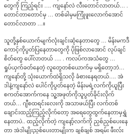
တွေကို ကြည့်ရင်း …. ကျနော်လဲ လီးတောင်လာတယ်… .
တောင်တာတောင်မှ … တစ်ခါမှမကြုံဖူးလောက်အောင်
တောင်လာတာ …။
သူတို့နှစ်ယောက်မျက်လုံးချင်းဆုံနေတာတွေ … မိန်းမကဒီ
ကောင့်ကိုပွတ်ပြနေတာတွေကို ပိုဖြစ်လာအောင် လုပ်ချင်
စိတ်တွေ ပေါ်လာတယ် …. . ကလပ်ကအသံတွေ …
ရှုပ်ယှက်ခတ်နေတဲ့ လူတွေတစ်ယောက်မှ မရှိတော့ဘဲ…
ကျနော်တို့ သုံးယောက်ထဲရှိသလို ခံစားနေရတယ်…. အဲ
ဒါနဲ့ကျနော်လဲ ပေါင်ကိုပွတ်နေတဲ့ မိန်းမရဲ့လက်ကိုယူပြီး
စကတ်အောက်ကနေ သူ့အဖုတ်ကိုသူပွတ်ခိုင်းလိုက်
တယ်… ဂျီစထရင်းလေးကို အသာဖယ်ပြီး လက်တစ်
ချောင်းထည့်ကြည့်လိုက်တော့ အရေတွေထွက်နေတာမှရွှဲ
နေတာပဲ.. ထည့်လိုက်တဲ့ ကျနော့်လက်ကို ညှစ်ညှစ်ပေးနေ
တာ အဲဒါမျိုးညှစ်ပေးတာမျိုးက ချစ်ချစ် အရမ်း ဖီးလ်း