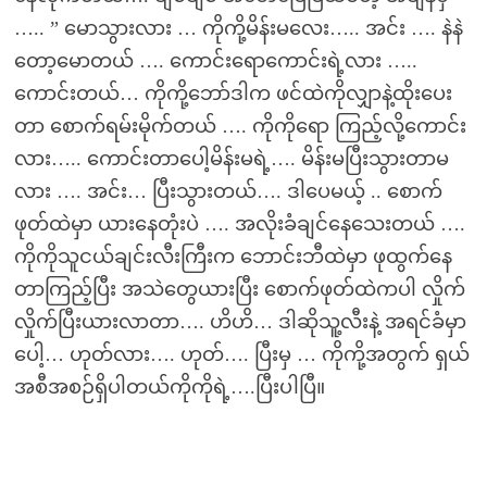
….. ” မောသွားလား … ကိုကို့မိန်းမလေး….. အင်း …. နဲနဲ
တော့မောတယ် …. ကောင်းရောကောင်းရဲ့လား …..
ကောင်းတယ်… ကိုကို့ဘော်ဒါက ဖင်ထဲကိုလျှာနဲ့ထိုးပေး
တာ စောက်ရမ်းမိုက်တယ် …. ကိုကိုရော ကြည့်လို့ကောင်း
လား….. ကောင်းတာပေါ့မိန်းမရဲ့…. မိန်းမပြီးသွားတာမ
လား …. အင်း… ပြီးသွားတယ်…. ဒါပေမယ့် .. စောက်
ဖုတ်ထဲမှာ ယားနေတုံးပဲ …. အလိုးခံချင်နေသေးတယ် ….
ကိုကိုသူငယ်ချင်းလီးကြီးက ဘောင်းဘီထဲမှာ ဖုထွက်နေ
တာကြည့်ပြီး အသဲတွေယားပြီး စောက်ဖုတ်ထဲကပါ လှိုက်
လှိုက်ပြီးယားလာတာ…. ဟိဟိ… ဒါဆိုသူ့လီးနဲ့ အရင်ခံမှာ
ပေါ့… ဟုတ်လား…. ဟုတ်…. ပြီးမှ … ကိုကို့အတွက် ရှယ်
အစီအစဉ်ရှိပါတယ်ကိုကိုရဲ့….ပြီးပါပြီ။