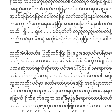
ရှည်တဲ့ကြိမ်လုံးကိုယူလိုက်တယ်။ လေထဲမှာ တရွှမ်းရွှ
အရည်တွေအိကနဲထွက်လာပြန်တယ်။ စိတ်ထဲမှာလည်း တစ်ခ
ဇာ့ဖင်ပြောင်ပြောင်ပေါ်တင်ပြီး လက်ဆချိန်နေပါတယ်။
ကတော့ ရင်တွေအရမ်းခုန်ပြီးအာတွေခြောက်နေပါတယ်။ အဲဒီအ
တယ်။ ရွှီ….. ရွှမ်း…… ပစ်မှတ်ကို တည့်တည့်မတ်မတ်
လည်း ဖင်မှာ မီးစနဲ့အထိုးခံလိုက်သလို ပူပြီး စပ်သွား
ညည်းမိပါတယ်။ ပြည့်တင်းပြီး ဖြူဖွေးနေတဲ့ဖင်ပေါ်မှ
မမရဲ့လက်ဆကောင်းတော့ ဖင်နှစ်ဖက်စံလုံးကို ထိချက
ပထမဆုံးတစ်ချက်ဆိုတော့ ဖင်အပေါ်ပိုင်း ခါးမရောက်
တစ်ချက်က ရွှမ်းကနဲ ရောက်လာပါတယ်။ ဒီတစ်ခါ အရှ
သူဇာလည်း ဖင်မှာ တော်တော်ပူစပ်နေပြီး အရမ်းနာတာ
ပါ။ စိတ်ထဲမှာလည်း လိုချင်တာရလိုက်သလို ခံစားနေရပါတယ
ခြောက် ရိုက်ချက်တွေက အချိန်မှန်မှန်ရောက်လာပါတယ်။
တယ်။ မမက သူဇာ့ကိုလက်ထိပ်ဖြုတ်ပေးရင်း မမ – ဘယ