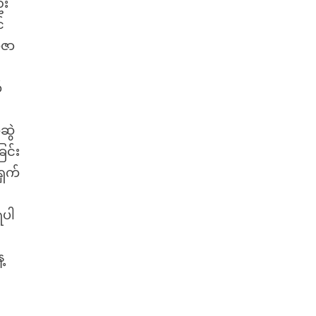
ဦး
်
ူဇာ
်
ဆွဲ
ြင်း
ရှက်
ရပါ
့