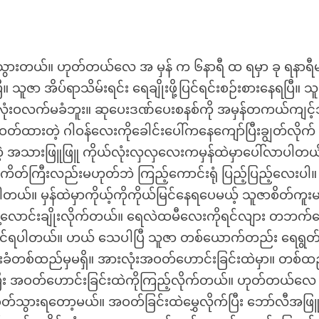
 လန့်သွားတယ်။ ဟုတ်တယ်လေ အ မှန် က ၆နာရီ ထ ရမှာ ခု ရနာရ
သူဇာ အိပ်ရာသိမ်းရင်း ရေချိုးဖို့ပြင်ရင်းစဉ်းစားနေရပြီ။ သ
လုံးဝလက်မခံဘူး။ ဆုပေးဒဏ်ပေးစနစ်ကို အမှန်တကယ်ကျင့်သ
်။ ဝတ်ထားတဲ့ ဂါဝန်လေးကိုခေါင်းပေါ်ကနေကျော်ပြီးချွတ်လိုက်
အသားဖြူဖြူ ကိုယ်လုံးလှလှလေးကမှန်ထဲမှာပေါ်လာပါတယ
်ကြီးလည်းမဟုတ်ဘဲ ကြည့်ကောင်းရုံ ပြည့်ပြည့်လေးပါ။ နိ
်။ မှန်ထဲမှာကိုယ့်ကိုကိုယ်မြင်နေရပေမယ့် သူဇာစိတ်ကူး
န်းနဲ့လောင်းချိုးလိုက်တယ်။ ရေလဲထမီလေးကိုရင်လျား တဘက
ို့ပြင်ရပါတယ်။ ဟယ် သေပါပြီ သူဇာ တစ်ယောက်တည်း ရေရွတ်
ခံတစ်ထည်မှမရှိ။ အားလုံးအဝတ်ဟောင်းခြင်းထဲမှာ။ တစ်ထ
က်ပြီး အဝတ်ဟောင်းခြင်းထဲကိုကြည့်လိုက်တယ်။ ဟုတ်တယ်လေ
်သွားရတော့မယ်။ အဝတ်ခြင်းထဲမွှေလိုက်ပြီး ဘော်လီအဖြ