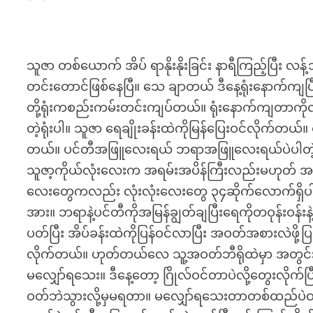
သူဇာ တစ်ယောက် အိပ် ရာနိုးနိုးခြင်း နာရီကြည့်ပြီး
တင်းတောင်ဖြစ်နေပြီ။ သေ ချာတယ် ဒီနေ့ရုံးနောက်ကျပြီ။ 
တို့ရုံးကစည်းကမ်းတင်းကျပ်တယ်။ ရုံးနောက်ကျတာကို
တဲ့ရုံးပါ။ သူဇာ ရေချိုးခန်းထဲကိုမြန်ပြေးဝင်လိုက်တယ
တယ်။ ပင်တီအဖြူလေးရယ် ဘရာအဖြူလေးရယ်ပဲပါတဲ့ 
သူဇာ့ကိုယ်လုံးလေးက အရမ်းအပိန်ကြီးလည်းမဟုတ် အကိတ
လေးတွေကလည်း လုံးလုံးလေးတွေ ၃၄ဆိုက်လောက်ရှိပါတယ
အား။ ဘရာနဲ့ပင်တီကိုအမြန်ချွတ်ချပြီးရေကိုတဝုန်းဝ
ပတ်ပြီး အိပ်ခန်းထဲကိုပြန်ဝင်လာပြီး အဝတ်အစားလဲဖ
လိုက်တယ်။ ဟုတ်တယ်လေ သူ့အဝတ်ဘီရိုထဲမှာ အတွင်း
မလျှော်ရသေး။ ဒီနေ့တော့ ဂြိုလ်ဝင်တာပဲလို့တွေးလို
ဝတ်ဘဲသွားလို့မှမရတာ။ မလျှော်ရသေးတာတစ်ထည်ပဲဝတ