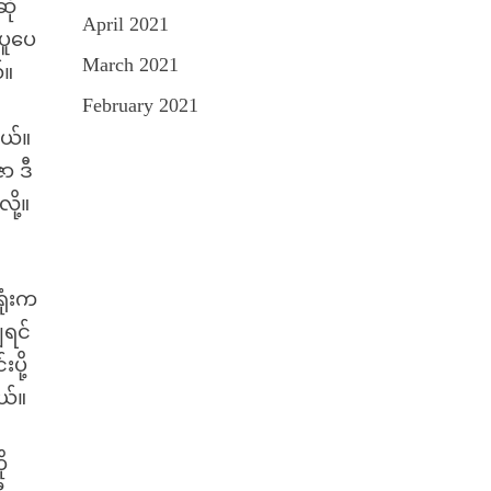
ို
April 2021
ပူပေ
March 2021
်။
February 2021
တယ်။
ာ ဒီ
ု့။
ုံးက
ျရင်
ို့
ယ်။
ု