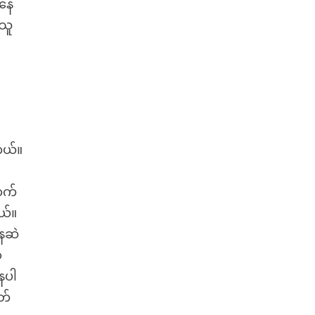
ကနေ
 သူ
ါ
တယ်။
ာက်
ယ်။
နေဆဲ
့
ေပါ
တ်