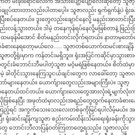
ကတ် မီးခိုးရောင်လေးက အသားပျော့ပျော့လေးဆိုတော့ သူဇာ့
ုပ်ထားတာလည်းပါတာပေ့ါ။ သူဇာလည်း ရှက်ရှက်နဲ့ပဲ ရုံးခန်
ပြီးစပ်နေတယ်။ ဒူးတွေလည်းချောင်နေလို့ မနည်းအားတင်းပြီ
ည်းလန့်သွားတယ်။ ဒါမဲ့ တနေကုန်ရပ်နေလို့မဖြစ်တာနဲ့ ဖြည်း
င်ပဲ ထမခုန်မိအောင် စိတ်မနည်းတင်းလိုက်ရတယ်။ နာတာမှတော
ံစားနေရတော့မယ်လေ….. သူဇာတစ်ယောက်ထမင်းစားချိန်
သူဇာတို့ရုံးမှာက ကန်တင်းမရှိဘူး။ ရုံးအပြင်ကဆိုင်မှာသွားစာ
 အတွင်းခံဘောင်းဘီမပါတဲ့သူဇာ မဝံ့မရဲဖြစ်နေတယ်။ စိတ်ထဲမှာ
ါမဲ့ ခါတိုင်းသွားနေကြသူငယ်ချင်းတွေက လာခေါ်တော့ သူဇာ
ာ်တော်များနေတယ်။ ယောက်ျားတွေလည်းအများကြီးပဲ။ သူဇာ့
နေတယ်ထင်တယ်။ ယောက်ျားလေးတွေအားလုံးရဲ့မျက်လုံး
န်သလိုဖြစ်နေပြီး အဖုတ်ထဲမှာလည်းအရည်တွေထွက်နေတာခံစား
ကြည့်ရင် အကွက်သေးသေးလေးတစ်ခုကိုမြင်ရပါလိမ့်မယ်။ အ
ရုံးဆင်းချိန်ကျသူဇာ စည်းကမ်းထိန်းသိမ်းရေးရုံးခန်းကိုသွာ
လေးတွေ ဘောင်းဘီလာပြန်ဝတ်ကြတာတွေ့ရသည်။ သူဇာလည်း