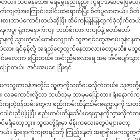
က်တယ်။ သိပ်မနံသေး။ ရေမွှေးနည်းနည်း ကူရင်အဆင်ပြေမယ်ဆ
ောက်ကျတဲ့အကြောင်းခေါင်းထဲရောက်ပြီး စိတ်ပူလာတယ်။ စိတ်
ဉ်းစားတာပဲကောင်းတယ်ဆိုပြီး အိမ်ကမြန်မြန်ထွက်ခဲ့လိုက်တယ
မှ နေကပူ၊ ရုံးကနောက်ကျ၊ ဘတ်စ်ကားကကျပ်နဲ့ တော်တော်
းရာဌာနကို သွားတဲ့လမ်းတစ်လျှောက် သူဇာရင်တွေအရမ်းခုန်နေ
ွေပဲလား ရင်ခုန်လို့ အရည်တွေထွက်နေတာလားတော့မသိ။ မသူဇ
ာင်မလေးက ပြောတယ်။ အင်းညီမလေးရေ အမ အိပ်ပျော်သွားလိ
န်ပြောတယ်။ အင်းအမရေ ပြီးရင်
ေးကသူ့တာဝန်အတိုင်း သူဇာ့ကိုသတိပေးလိုက်တယ်။ သူဇာတို့ရ
။ လခကောင်းလို့သာ ဘယ်သူမှ ဘာမှမပြောတာ။ ရုံးနောက်က
က်ကျတဲ့ဝန်ထမ်းတွေက စည်းကမ်းထိန်းသိမ်းရေးဌာနကို သတင်းပ
်းညိမ့်ပြပြီး စည်းကမ်းထိန်းသိမ်းရေးဌာနကိုသွားလိုက်တ
မရှိတော့ဘူး။ သူဇာတို့ရုံးမှာ မိန်းကလေးတွေပဲများတော့
တယ်။ ရုံးနောက်ကျစာရင်းကို ကြည့်နေတဲ့ အရာရှိမမကသူဇာ့ကိ