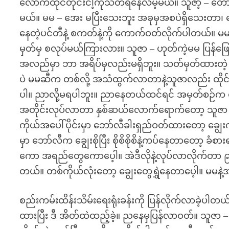
လောက်ထိုင်တိုင်းငါ့ကိုသတိရနေလိမ့်မယ်။ သူဇာ့ – တ
မယ်။ မမ – အေး မပြီးသေးဘူး အခုမှအစပဲရှိသေးတာ၊ ဘ
နေတဲ့ပင်တီနဲ့ စကတ်နဲ့ကို ကောက်ဝတ်လိုက်ပါတယ်။ မမ
မှတ်မှ စလုပ်မယ်ကြားလား။ သူဇာ – ဟုတ်ကဲ့မမ ပြန်ဖ
အလည်မှာ ဘာ အရိပ်မှလည်းမရှိဘူး။ သတ်မှတ်ထားတဲ့ န
ပဲ မမဆီက တစ်လို့ အသံထွက်လာတာနဲ့သူဇာလည်း ထိုင်
ပါ။ ညာလို့မရပါဘူး။ ညာနေတယ်ထင်ရင် အမှတ်စဉ်က တက်
အတိုင်းလုပ်လာတာ နှစ်ဆယ်လောက်ရောက်တော့ သူဇာ ဒူး
ကိုယ်အပေါ်ပိုင်းမှာ ဘော်လီခါးရှည်ဝတ်ထားတော့ ချွေး
မှာ ဘော်လီက ချွေးစိုပြီး စိုစိစိုစိနဲ့ကပ်နေတာတော့ ခံ
ကော အရည်တွေကောပေ့ါ။ အဲဒီလိုနဲ့လုပ်လာလိုက်တာ ၉
တယ်။ တစ်ကိုယ်လုံးတော့ ချွေးတွေရွှဲနေတာပေ့ါ။ မမနဲ
စည်းကမ်းထိန်းသိမ်းရေးရုံးခန်းကို ပြန်လိုက်လာခဲ့ပ
ထားပြီး ဒီ အိတ်ထဲထည့်ခဲ့။ ညနေမှပြန်လာဝတ်။ သူဇာ – ဟ