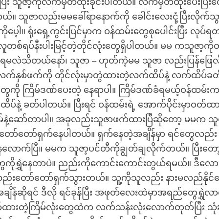
း သူဇာ့ကိုလက်မှတ်ထိုးခိုင်းပါတယ်။ လက်မှတ်ထိုးပေးပြီးတ
ါတယ်။ သူဇာလည်းမမခေါ်ရာနောက်ကို ခေါင်းလေးငုံ့ပြီးလိုက်သွ
ပေ့ါ။ ရုံးရှေ့ကွင်းပြင်မှာက ဝန်ထမ်းတွေစုပေါင်းပြီး လုပ်ရတ
တစ်ရပ်နီးပါးမြင့်တဲ့တိုင်လုံးတွေရှိပါတယ်။ မမ ကသူဇာ့ကိုတိ
်ရမလဲသိတယ်နော်၊ သူဇာ – ဟုတ်ကဲ့မမ သူဇာ လည်းပြန်ဖြေလ
က်နှစ်ဖက်ကို တိုင်လုံးမှာတွဲထားတဲ့လက်ထိပ်နဲ့ လက်ထိပ်ခတ
ေကို ကြိမ်ဒဏ်ပေးတဲ့ နေရာပါ။ ကြိမ်ဒဏ်ခံရမယ့်ဝန်ထမ်း
နဲ့ ခတ်ပါတယ်။ ပြီးရင် ဝန်ထမ်းရဲ့ အောက်ပိုင်းမှာဝတ်ထာ
ြိမ်နဲ့ဆော်တာပါ။ အခုလည်းသူဇာဖက်ထားပြီဆိုတော့ မမက သူ
တော်တော်ရှက်နေပါတယ်။ ရှက်နေတဲ့အချိန်မှာ ရင်တွေလည်း
လောက်ပြီ။ မမက သူဇာ့ပင်တီကိုချွတ်ချလိုက်တယ်။ ပြီးတော
ကိုရွှဲနေတာပဲ။ ညည်းကိုကောင်းကောင်းတွယ်ရမယ်။ ဒီလော
ူဇာလည်းတော်တော်ရှက်သွားတယ်။ သူ့ကိုသူလည်း နားမလည်နိုင်
န်ဆိုရင် ဒီလို ရင်ခုန်ပြီး အဖုတ်လေးထဲမှာအရည်တွေရွှဲလ
်ထားတဲ့ကြိမ်လုံးတွေထဲက လက်သန်းလုံးလောက်တုတ်ပြီး သုံ