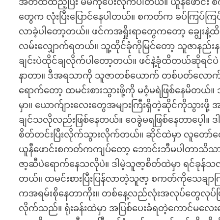
အိတ်ထဲထည့်ပြီး မမကိုပေးလိုက်ပါတယ်။ ယူနီဖောင်း စ
တွေက လုံးပြီးပြောင်နေပါတယ်။ စကတ်က ခပ်ကြပ်ကြပ်ချ
လာခဲ့ပါတော့တယ်။ ဖင်ကအရှိုးရာတွေကတော့ ချွေးနဲ့ထိ
လမ်းလျှောက်ရတယ်။ သူ့ထိုင်ခုံကိုမြင်တော့ သူဇာနည်းန
ချင်းပဲထိုင်ချလိုက်ပါတော့တယ်။ ဖင်နဲ့ခုံထိတယ်ဆိုရ
နာတာ။ ဒီအရသာကို သူဇာတစ်ယောက် တစ်ပတ်လောက်ခ
ရောက်တော့ ထမင်းစားသွားဖို့ကို မဝံံ့မရဲဖြစ်နေမိတယ်။ 
မှာ။ ယောက်ျားလေးတွေအများကြီးရှိတဲ့ဆိုင်ကိုသွားဖို့
ချင်သလိုလည်းဖြစ်နေတယ်။ ဝေခွဲမရဖြစ်နေတာပေ့ါ။ ဒ
စိတ်တင်းပြီးလိုက်သွားလိုက်တယ်။ ဆိုင်ထဲမှာ လူတေ
ယူနီဖောင်းစကတ်ကကျပ်တော့ ဘောင်းဘီမပါတာသိသာ
ဇာ့ဆီပဲရောက်နေသလိုပဲ။ ဒါမဲ့သူဇာ့စိတ်ထဲမှာ ရင်ခု
တယ်။ ထမင်းစားပြီးပြန်လာတဲ့သူဇာ့ စကတ်ကိုသေချာ
ကအရမ်းစိုနေတာကိုး။ တစ်နေ့လည်လုံးအလုပ်တွေလုပ်ပြီး 
လိုက်သည်။ ရုံးခန်းထဲမှာ အပြစ်ပေးခံရတဲ့ကောင်မ