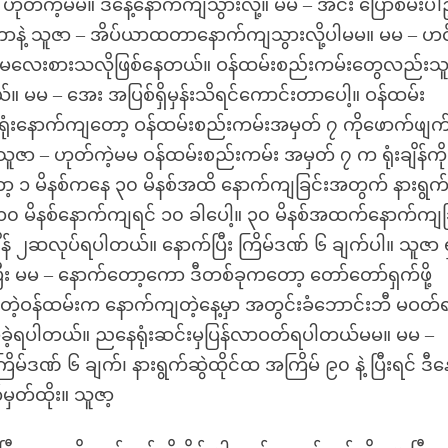
တ်ကဲ့မမ။ ဒီနေ့နောက်ကျသွားလို့။ မမ – အင်း ပြောစမ်းပါ
ဲ့ သူဇာ – အိပ်ယာထတာနောက်ကျသွားလို့ပါမမ။ မမ – ဟင
်ကိုမလေးစားသလိုဖြစ်နေတယ်။ ဝန်ထမ်းစည်းကမ်းတွေလည်းသ
။ မမ – အေး အပြစ်ရှိမှန်းသိရင်ကောင်းတာပေါ့။ ဝန်ထမ်း
ံးနောက်ကျတော့ ဝန်ထမ်းစည်းကမ်းအမှတ် ၇ ကိုဖောက်ဖျက
ာ – ဟုတ်ကဲ့မမ ဝန်ထမ်းစည်းကမ်း အမှတ် ၇ က ရုံးချိန်ကို
ာ့ ၁ မိနစ်ကနေ ၃၀ မိနစ်အထိ နောက်ကျခြင်းအတွက် နားရွက်
 ၁၀ မိနစ်နောက်ကျရင် ၁၀ ခါပေါ့။ ၃၀ မိနစ်အထက်နောက်ကျခ
န် ၂ဆလုပ်ရပါတယ်။ နောက်ပြီး ကြိမ်ဒဏ် ၆ ချက်ပါ။ သူဇာ 
ီး မမ – နောက်တော့ကော ဒီတစ်ခုကတော့ တော်တော်ရှက်ဖို့
ျတဲ့ဝန်ထမ်းက နောက်ကျတဲ့နေ့မှာ အတွင်းခံဘောင်းဘီ မဝတ်
 အပ်ခဲ့ရပါတယ်။ ညနေရုံးဆင်းမှပြန်လာဝတ်ရပါတယ်မမ။ မမ –
်ဒဏ် ၆ ချက်၊ နားရွက်ဆွဲထိုင်ထ အကြိမ် ၉၀ နဲ့ ပြီးရင် ဒီနေ
မှတ်ထိုး။ သူဇာ့