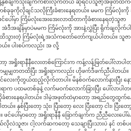
မ်းနဲ့နှစ်ချက်သုံးချက်ကစားလိုက်တယ် ဆိုရင်ပဲသူဇာ့အဖုတ်ထဲ
ုခုကိုလိုချင်သလိုကြီးခံစားနေရတယ်။ မမက ကြိမ်လုံးကို
 ဖင်ပေါ်မှာ ကြိမ်လုံးအေးအေးလာထိတာကိုခံစားနေရတဲ့သူဇာ
ချိန်မှာပဲမမက ကြိမ်လုံးကို အားနဲ့လွှဲပြီး ရိုက်ချလိုက်ပ
နဲ့ထိသွားတဲ့ ကြိမ်လုံးရဲ့အသံကတော်တော်ကျယ်ပါတယ်။ သူဇာ
ပါတယ်။ ပါးစပ်ကလည်း အ လို့
ာတော့ အရှိုးရာနီနီလေးတစ်ကြောင်းက ကန့်လန့်ဖြတ်ပေါ်လာပါ
်ကမျှမျှတတထိပြီး အရှိုးရာကလည်း ဟိုဖက်ဒီဖက်ညီပါတယ်။
ခင်လေးကိုတွယ်ထည့်လိုက်တာပါ။ မိနစ်ဝက်လောက်နားပြီး နေ
ိုးရာက ပထမတစ်ခုနဲ့ လက်မဝက်လောက်ခြားပြီး ပေါ်လာပါတ
ကိုခံစားနေရပါတယ်။ ဒါမဲ့အဖုတ်ထဲမှာတော့ အရည်တွေထွက်
်။ နှစ်ပြီးတော့ သုံး၊ ပြီးတော့ လေး ပြီးတော့ ငါး၊ ပြီးတော
 ဖင်ပေါ်မှာတော့ အရှိုးရာနီနီ ခြောက်ချက်က ညီညီလေးပေါ်န
်လိုလဲသူဇာ၊ ငါ့လက်ဆကတော့ သေချာပြီးသားပဲ နင် တစ်ပ