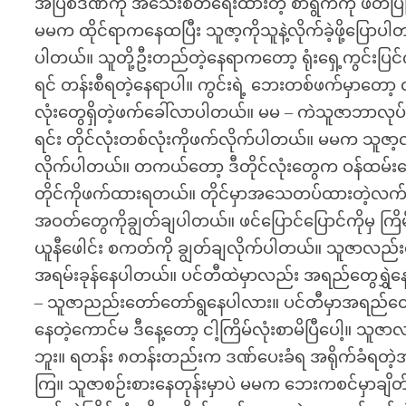
အပြစ်ဒဏ်ကို အသေးစိတ်ရေးထားတဲ့ စာရွက်ကို ဖတ်ပြပြီ
မမက ထိုင်ရာကနေထပြီး သူဇာ့ကိုသူနဲ့လိုက်ခဲ့ဖို့ပြောပ
ပါတယ်။ သူတို့ဦးတည်တဲ့နေရာကတော့ ရုံးရှေ့ကွင်းပြင်ကို
ရင် တန်းစီရတဲ့နေရာပါ။ ကွင်းရဲ့ ဘေးတစ်ဖက်မှာတော့ လူ
လုံးတွေရှိတဲ့ဖက်ခေါ်လာပါတယ်။ မမ – ကဲသူဇာဘာလုပ
ရင်း တိုင်လုံးတစ်လုံးကိုဖက်လိုက်ပါတယ်။ မမက သူဇာ့လ
လိုက်ပါတယ်။ တကယ်တော့ ဒီတိုင်လုံးတွေက ဝန်ထမ်းတွ
တိုင်ကိုဖက်ထားရတယ်။ တိုင်မှာအသေတပ်ထားတဲ့လက်ထိပ်
အဝတ်တွေကိုချွတ်ချပါတယ်။ ဖင်ပြောင်ပြောင်ကိုမှ က
ယူနီဖေါင်း စကတ်ကို ချွတ်ချလိုက်ပါတယ်။ သူဇာလည်း
အရမ်းခုန်နေပါတယ်။ ပင်တီထဲမှာလည်း အရည်တွေရွှဲနေ
– သူဇာညည်းတော်တော်ရွနေပါလား။ ပင်တီမှာအရည်တွေ
နေတဲ့ကောင်မ ဒီနေ့တော့ ငါ့ကြိမ်လုံးစာမိပြီပေါ့။ သ
ဘူး။ ရတန်း ၈တန်းတည်းက ဒဏ်ပေးခံရ အရိုက်ခံရတဲ့အချိ
ကြ။ သူဇာစဉ်းစားနေတုန်းမှာပဲ မမက ဘေးကစင်မှာချိတ