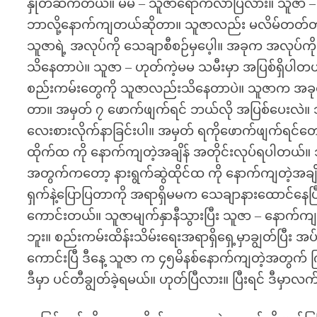
နှုတ်ဆက်တယ်။ မမ – သူဇာရောက်လာပြီလား။ သူဇာ – ဟု
ဘာလို့နောက်ကျတယ်ဆိုတာ။ သူဇာလည်း မလိမ်တတ်တာန
သူဇာရဲ့ အလုပ်ကို သေချာစီစဉ်မှပေ့ါ။ အခုက အလုပ
သိနေတာပဲ။ သူဇာ – ဟုတ်ကဲ့မမ သမီးမှာ အပြစ်ရှိပါတယ်
စည်းကမ်းတွေကို သူဇာလည်းသိနေတာပဲ။ သူဇာက အခုရု
တာ။ အမှတ် ၇ ဖောက်ဖျက်ရင် ဘယ်လို အပြစ်ပေးလဲ။ သူဇ
လေးစားလိုက်နာခြင်းပါ။ အမှတ် ရကိုဖောက်ဖျက်ရင်တေ
ထိုက်ထ ကို နောက်ကျတဲ့အချိန် အတိုင်းလုပ်ရပါတယ်။
အတွက်ကတော့ နားရွက်ဆွဲထိုင်ထ ကို နောက်ကျတဲ့အချိ
ရှက်နဲ့ပြောပြတာကို အရာရှိမမက သေချာနားထောင်နေပြ
ကောင်းတယ်။ သူဇာမျက်နှာနီသွားပြီး သူဇာ – နောက်က
ဘူး။ စည်းကမ်းထိန်းသိမ်းရေးအရာရှိရှေ့မှာချွတ်ပြီး
ကောင်းပြီ ဒီနေ့ သူဇာ က ၄၅မိနစ်နောက်ကျတဲ့အတွက် ကြိမ
ဒီမှာ ပင်တီချွတ်ခဲ့ရမယ်။ ဟုတ်ပြီလား။ ပြီးရင် ဒီမှာလက်