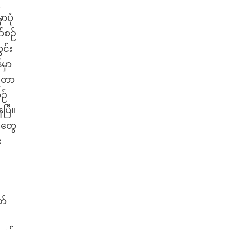
့
ာပုံ
်စဉ်
င်း
မှာ
ထရတာ
ဉ်
ပြီ။
းတွေ
း
တ်
း