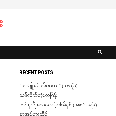
း
RECENT POSTS
” အပျိုစင် အိပ်မက် ” ( စ/ဆုံး)
သန်လိုက်တဲ့ဟာကြီး
တစ်နာရီ လေးဆယ့်ငါးမိနစ် (အစ/အဆုံး)
စာအုပ်ငှားဆိုင်