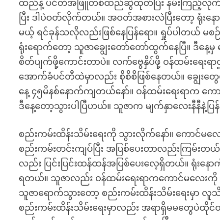
ထည်နဲ့ ပင်တီအဖြူတစ်ထည်ဆွဲထုတ်ပြီး နမ်းကြည့်လို
ပြီး ဒါပဲဝတ်လိုက်တယ်။ အဝတ်အစားလဲပြီးတော့ ရုံးန
မယ့် ရင်ခုန်သလိုလည်းဖြစ်နေပြန်ရော။ ရှုပ်ပါတယ် မစ
ရုံးရောက်တော့ သူဇာချွေးတော်တော်ထွက်နေပြီ။ ဒီနေ့
စိတ်ပျက်ဖို့ကောင်းတာပဲ။ လက်ဗွေနှိပ်ဖို့ ဝန်ထမ်းရေ
အောက်ခံပင်တီထဲမှာလည်း စိုစိစိဖြစ်နေတယ်။ ချွေးတ
နေ့ ၄၅မိနစ်နောက်ကျတယ်နော်။ ဝန်ထမ်းရေးရာက ကေ
ဒီနေ့တော့သွားပါပြီဟယ်။ သူဇာက မျက်နှာလေးနီနီနဲ့ပြ
စည်းကမ်းထိန်းသိမ်းရေးကို သွားလိုက်နော်။ ကောင်မလ
စည်းကမ်းတင်းကျပ်ပြီး အပြစ်ပေးတာလည်းကြမ်းတယ်
လည်း ပြင်းပြင်းထန်ထန်အပြစ်ပေးလေ့ရှိတယ်။ ရုံးနော
ရတယ်။ သူဇာလည်း ဝန်ထမ်းရေးရာကကောင်မလေးကို ခေါင
သူဇာရောက်သွားတော့ စည်းကမ်းထိန်းသိမ်းရေးမှာ လူသိပ်
စည်းကမ်းထိန်းသိမ်းရေးမှာလည်း အရာရှိမမတွေပဲထိုင်