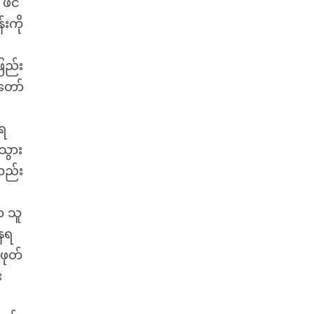
 ဖင်
းကို
း
ဖြည်း
်တော်
းရ
သွား
လည်း
က သူ
နေရ
ဖုတ်
း