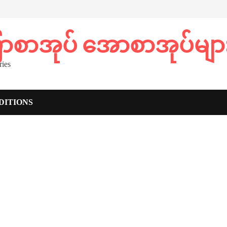
ပြာစာအုပ် အောစာအုပ်မျာ
ies
DITIONS