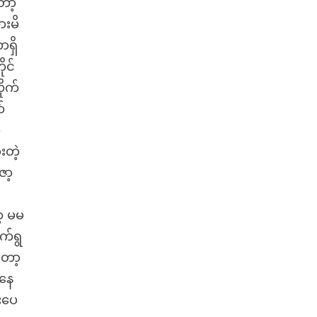
ော့
ားမိ
ာရှိ
ုင်
ိုက်
်
က
းတဲ့
ဇာ့
့ မမ
က်ရွ
တော့
ာနေ
းပေ