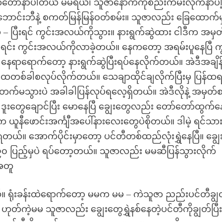
ော်တော်နာပါတယ် မမရယ်၊ သူဇာနောက်ကိုစည်းကမ်းလိုက်နာပါ
ောင်းဘီနဲ့ စကတ်မြန်မြန်ဝတ်စမ်း။ သူဇာလည်း ခြေထောက်မှ
 – ပြီးရင် ကွင်းအလယ်ကိုသွား။ နားရွက်ဆွဲထား ငါဒီက အမှတ
ြေရင်း ကွင်းအလယ်ကိုလာခဲ့တယ်။ နေကတော့ အရမ်းပူနေပြီ ကွ
ေရာရောက်တော့ နားရွက်ဆွဲပြီးရပ်နေလိုက်တယ်။ အဲဒီအချိန်
ထတစ်ခါစလုပ်လိုက်တယ်။ သေချာထိုင်ချလိုက်ပြီးမှ ပြန်
မသွားပဲ အခါခါပြန်လုပ်ရလေ့ရှိတယ်။ အဲဒီလိုနဲ့ အမှတ်စ
တွေချောင်ပြီး မောနေပြီ ချွေးတွေလည်း တော်တော်ထွက်နေ
က ယူနီဖောင်းအင်္ကျီအပေါ်နားလေးတွေပဲစိုတယ်။ ဒါမဲ့ ရင်သာ
စားရတယ်။ အောက်ပိုင်းမှာတော့ ပင်တီတစ်ထည်လုံးရွှဲနေပြီ။ ချွေ
၀ ပြည့်မှပဲ ရပ်တော့တယ်။ သူဇာလည်း မမဆီပြန်သွားလိုက်
့အတူ
ါတယ်။ ရုံးခန်းထဲရောက်တော့ မမက မမ – ကဲသူဇာ ညည်းပင်တီချွ
ုတ်ကဲ့မမ သူဇာလည်း ချွေးတွေရွှဲနစ်နေတဲ့ပင်တီကိုချွတ်ပြီ