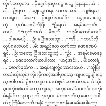
လိုက်တော့လေ …ဦးမျက်နှာမှာ ချွေးတွေ ပြန်နေတယ် …
အို …ဦးရယ် … ချွေးထွက်ရလောက်အောင် … ချစ်ရသ
လားရှင် … မီးလေ … ဦးမျက်နှာပေါ်က … ချွေးလေးတွေ
ကို … သုတ်ပေးလိုက်ပြီး … “ဦးရယ် … အရမ်းကောင်း
တယ် …” “ဟုတ်တယ် … မီးရယ် … အရမ်းကောင်းတယ်
… ဒါပေမယ့် … ဦး မပြီးသေးဘူး …” “အို …” ဘယ်လို
လုပ်ရမလဲဟင် …မီး အရည်တွေ ထွက်တာ ခဏခဏပဲ
ရှင်… ဦးကတော့ ပြီးသေးဘူးတဲ့ … “ဦး … အရမ်းမောနေ
ရင် … ခဏလောက်နားပါလား” “ဟင့်အင်း … မီးလေးရဲ့
… စောက်ဖုတ်က … အရမ်းချလို့ကောင်းတယ် …”ဆိုပြီး
တဆုံးထိုးသွင်း လိုးလိုက်တဲ့အခါမှာတော့ ကျမဆွေမျိုးမေ့
သွားပါတယ် ဦးက ကျမ စောက်ဖုတ်လေးထဲတရစက် ထိုး
ခွင်းလိုးစစ်ဆင်တော့ ကျမမှာ အလူးအလဲခံစားရင်း အလိုး
ခံရခြင်း အနုပညာကို လှလှပပ ခံစားတက်သွားတော့ ၁ပါ
တ် ၃ကြိမ်လောက် အမြဲ သွားသွားကုန်းပေးမိနေပါတော့