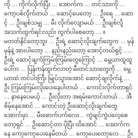
ကို … ကိုက်လိုက်ပြီး … အောက်က … တင်သားကို …
ကော့ပစ်လိုက်တယ် … ဆောင့်ပေတော့ … ဦးရေ … ဆော
င့် … ဦးချစ်သမျှ … မီး လိုက်လျောမယ် … ဦးချစ်လို့
အသက်ထွက်ရင်လည်း ထွက်ပါစေတော့ … ။
မတတ်နိုင်တော့ဘူး … ဦးရဲ့ ဆောင့်လိုးချက်တွေက … မှန်
မှန်နဲ့ အားပါတော့ … နည်းနည်းတော့ အောင့်တယ်ရှင့် …..
ဦးရဲ့ ဆောင့်ချက်ကြမ်းကြမ်းတွေကြောင့် … မွေ့ယာထူထူ
ပေါ်က … ပြန်ကန်ထွက်လာတဲ့ မီးတင်သားတွေကို … မွေ့
ယာထဲ တင်ပါးကြီး မြုပ်သွားအောင် ဆောင့်ချလိုက်နဲ့ …
ဦး ကြမ်းကြမ်းလိုးပေးနေပါတယ် … ကောင်းလိုက်တာရှင်
… နာနေပေမယ့် … ဦးလိုးတာ အရမ်းကောင်းတယ် … အီ
စိမ့်နေအောင် … ကောင်းတဲ့ ဦးဆောင့်လိုးချက်တွေ
အောက်မှာ … မီးစောက်ပက်လေး… ကွဲချင်ကွဲပလေ့စေ
တော့ရှင် … ဦးဆောင့်တာ ပိုပြီး ထိအောင် … အောက်က
နေ ကော့ကော့ပေးနေမိတယ် … ကော့ပေးတော့လေ … ဦး