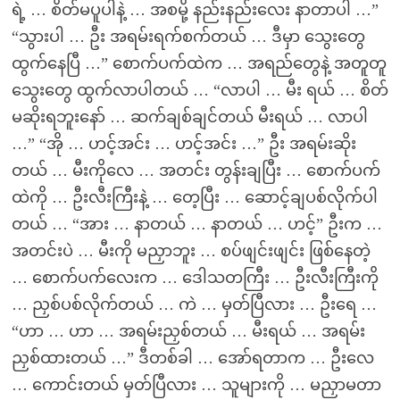
ရဲ့ … စိတ်မပူပါနဲ့ … အစမို့ နည်းနည်းလေး နာတာပါ …”
“သွားပါ … ဦး အရမ်းရက်စက်တယ် … ဒီမှာ သွေးတွေ
ထွက်နေပြီ …” စောက်ပက်ထဲက … အရည်တွေနဲ့ အတူတူ
သွေးတွေ ထွက်လာပါတယ် … “လာပါ … မီး ရယ် … စိတ်
မဆိုးရဘူးနော် … ဆက်ချစ်ချင်တယ် မီးရယ် … လာပါ
…” “အို … ဟင့်အင်း … ဟင့်အင်း …” ဦး အရမ်းဆိုး
တယ် … မီးကိုလေ … အတင်း တွန်းချပြီး … စောက်ပက်
ထဲကို … ဦးလီးကြီးနဲ့ … တေ့ပြီး … ဆောင့်ချပစ်လိုက်ပါ
တယ် … “အား … နာတယ် … နာတယ် … ဟင့်” ဦးက …
အတင်းပဲ … မီးကို မညှာဘူး … စပ်ဖျင်းဖျင်း ဖြစ်နေတဲ့
… စောက်ပက်လေးက … ဒေါသတကြီး … ဦးလီးကြီးကို
… ညှစ်ပစ်လိုက်တယ် … ကဲ … မှတ်ပြီလား … ဦးရေ …
“ဟာ … ဟာ … အရမ်းညှစ်တယ် … မီးရယ် … အရမ်း
ညှစ်ထားတယ် …” ဒီတစ်ခါ … အော်ရတာက … ဦးလေ
… ကောင်းတယ် မှတ်ပြီလား … သူများကို … မညှာမတာ