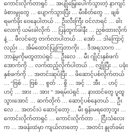
ကောင်းလိုက်တာရှင် … အပျိုမြှေးပေါက်သွားတဲ့ နာကျင်
ခံစားမွုတွေ … ပျောက်သွားပြီး … မီးစိတ်တွေ … ချစ်
ရမက်ခိုး ဝေနေပါတယ် … ဦးလီးကြီး ဝင်လာရင် … ခါး
လေးကို ယမ်းခါလိုက် … ပြန်ထွက်ခါနီး … ညှစ်ထားလိုက်
နဲ့ … ဖီလင်တွေ တက်လာပါတယ် … အော် … ဒါကြောင့်
လည်း … အိမ်ထောင်ပြုကြတာကိုး … ဒီအရသာက …
ဘာနဲ့မှကိုမတူတာပဲရှင် … ဦးလေ … မီး ဂျိုင်းနှစ်ဖက်
အောက်ကို … လက်ထည့်လိုက်ပါတယ် … လျှိုပြီး … ပခုံး
နှစ်ဖက်ကို … အတင်းဆုပ်ပြီး … ဖိဆောင့်ပစ်လိုက်တယ်
… “ဗြစ် … ဗြစ် … စွတ် … စွိ … အင့် … အီး … ဟင့် …
ဟင့် … အား … အား ” အရမ်းပဲရှင် … နားထင်တွေ ပူထူ
သွားအောင် … ဆက်တိုက် … ဆောင့်ပစ်နေတယ် … ဦး
လေ … အတင်းပဲ ဆောင့်တော့ … မီး ရုန်းမရတော့ဘူး …
ကောင်းလိုက်တာရှင် … ကောင်းလိုက်တာ … ငြီးသံလေး
က … အခန်းထဲမှာ ကျယ်လာတော့ … အတင်း နွုတ်ခမ်း