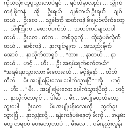
ကိုယ်လုံး ထူပူသွားတာပဲရှင် … ရင်ထဲမှာလည်း … လွိုက်
ကနဲ ဖိုကနဲ … အို … ဦးရယ် … ချစ်တယ် ဦးရယ် … ချစ်
တယ် … ဦးလေ … သူ့ခါးကို ဆတ်ကနဲ ဖိချပစ်လိုက်တော့
… လီးကြီးက ..စောက်ပက်ထဲ … အတင်းဝင်ချလာပါ
တယ် … ဦးလေ ..ထဲက … တစ်ခုခုကို … ထိုးခွဲပစ်လိုက်
တယ် … ဆစ်ကနဲ … နာကျင်မွုက … အသည်းခိုက်
အောင် … နာလိုက်တာရှင် … “အား … နာတယ် … နာ
တယ် … ဟင့် … ဟီး … ဦး အရမ်းရက်စက်တယ်”
“အရမ်းနာသွားလား မီးလေးရယ် … မငိုနဲ့နော် … တိတ်
တိတ် … မီး အပျိုမြှေးလေး ပေါက်သွားပြီ” “အို … ဟင့်
… ဟီး …” မီး… အပျိုမြှေးလေး ပေါက်သွားပြီတဲ့ … ဟင့်
… နာလိုက်တာရှင် … ဒါဆို … မီး… အပျိုမဟုတ်တော့
ဘူးပေါ့ … ဦးလေ … မီး အပျိုပန်းလေးကို … ဆွတ်ခူး
သွားပြီ … နာလွန်းလို့ … ရုန်းကန်ပစ်နေတဲ့ မီးကို … အနမ်း
တွေ တရစပ် ပေးတော့တာပဲ … မီးလေ … ဝမ်းနည်းလွန်း