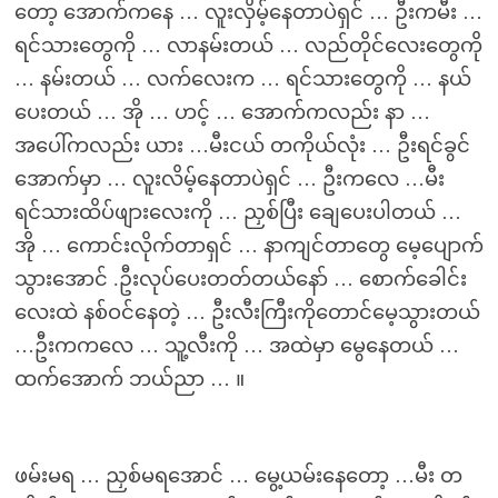
တော့ အောက်ကနေ … လူးလှိမ့်နေတာပဲရှင် … ဦးကမီး …
ရင်သားတွေကို … လာနမ်းတယ် … လည်တိုင်လေးတွေကို
… နမ်းတယ် … လက်လေးက … ရင်သားတွေကို … နယ်
ပေးတယ် … အို … ဟင့် … အောက်ကလည်း နာ …
အပေါ်ကလည်း ယား …မီးငယ် တကိုယ်လုံး … ဦးရင်ခွင်
အောက်မှာ … လူးလိမ့်နေတာပဲရှင် … ဦးကလေ …မီး
ရင်သားထိပ်ဖျားလေးကို … ညှစ်ပြီး ချေပေးပါတယ် …
အို … ကောင်းလိုက်တာရှင် … နာကျင်တာတွေ မေ့ပျောက်
သွားအောင် .ဦးလုပ်ပေးတတ်တယ်နော် … စောက်ခေါင်း
လေးထဲ နစ်ဝင်နေတဲ့ … ဦးလီးကြီးကိုတောင်မေ့သွားတယ်
…ဦးကကလေ … သူ့လီးကို … အထဲမှာ မွေနေတယ် …
ထက်အောက် ဘယ်ညာ … ။
ဖမ်းမရ … ညှစ်မရအောင် … မွေ့ယမ်းနေတော့ …မီး တ