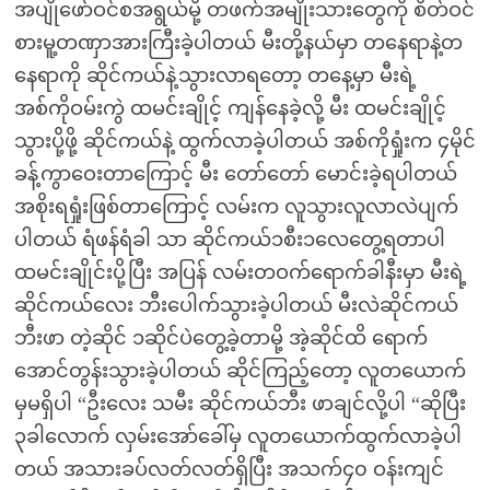
အပျိုဖော်ဝင်စအရွယ်မို့ တဖက်အမျိုးသားတွေကို စိတ်ဝင်
စားမူ့တဏှာအားကြီးခဲ့ပါတယ် မီးတို့နယ်မှာ တနေရာနဲ့တ
နေရာကို ဆိုင်ကယ်နဲ့သွားလာရတော့ တနေ့မှာ မီးရဲ့
အစ်ကိုဝမ်းကွဲ ထမင်းချိုင့် ကျန်နေခဲ့လို့ မီး ထမင်းချိုင့်
သွားပို့ဖို့ ဆိုင်ကယ်နဲ့ ထွက်လာခဲ့ပါတယ် အစ်ကိုရှုံးက ၄မိုင်
ခန့်ကွာဝေးတာကြောင့် မီး တော်တော် မောင်းခဲ့ရပါတယ်
အစိုးရရှုံးဖြစ်တာကြောင့် လမ်းက လူသွားလူလာလဲပျက်
ပါတယ် ရံဖန်ရံခါ သာ ဆိုင်ကယ်၁စီး၁လေတွေ့ရတာပါ
ထမင်းချိုင်းပို့ပြီး အပြန် လမ်းတဝက်ရောက်ခါနီးမှာ မီးရဲ့
ဆိုင်ကယ်လေး ဘီးပေါက်သွားခဲ့ပါတယ် မီးလဲဆိုင်ကယ်
ဘီးဖာ တဲ့ဆိုင် ၁ဆိုင်ပဲတွေ့ခဲ့တာမို့ အဲ့ဆိုင်ထိ ရောက်
အောင်တွန်းသွားခဲ့ပါတယ် ဆိုင်ကြည့်တော့ လူတယောက်
မှမရှိပါ “ဦးလေး သမီး ဆိုင်ကယ်ဘီး ဖာချင်လို့ပါ “ဆိုပြီး
၃ခါလောက် လှမ်းအော်ခေါ်မှ လူတယောက်ထွက်လာခဲ့ပါ
တယ် အသားခပ်လတ်လတ်ရှိပြီး အသက်၄၀ ဝန်းကျင်