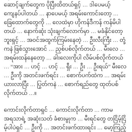
ဆောင့်ချက်တွေက ပိုပြီးထိတယ်ရှင့် … ဒါပေမယ့်
ကျေနပ်ပါတယ် … နာပေမယ့် အရမ်းကောင်းတော့ …
ခြေထောက်တွေကို … လေထဲမှာ ဟိုကန်ဒီကန် ကန်မိပါ
တယ် … နောက်ဆုံး သုံးချက်လောက်မှာ … မခံနိုင်တော့
ဘူးရှင့် … အဝင်အထွက်ကြမ်းနေတဲ့ … ဦးလီးကြီး … တုံ့
ကနဲ ဖြစ်သွားအောင် … ညှစ်ပစ်လိုက်တယ် … မီးလေ …
အရမ်းထန်နေတော့ … ခါးလေးကိုပါ လိမ်ပစ်လိုက်တယ်
… “အား … ဟင့် … ဟင့် … ရှီး … ဦး … ဦးရယ်” မီးလေ
… ဦးကို အတင်းဖက်ရင်း … စောက်ပက်ထဲက … အရမ်း
ယားလာပြီး … ပြွတ်ကနဲ … စောက်ရည်တွေ ထုတ်ပစ်
လိုက်တယ် …။
ကောင်းလိုက်တာရှင် … ကောင်းလိုက်တာ … ကာမ
အရသာရဲ့ အဆုံးသတ် ခံစားမွုက … မီးရင်တွေ တငြိမ့်ငြိ
မ့်ပါပဲရှင် … ဦးကို … အတင်းဖက်ထားရင်း … မော့ကြည့်