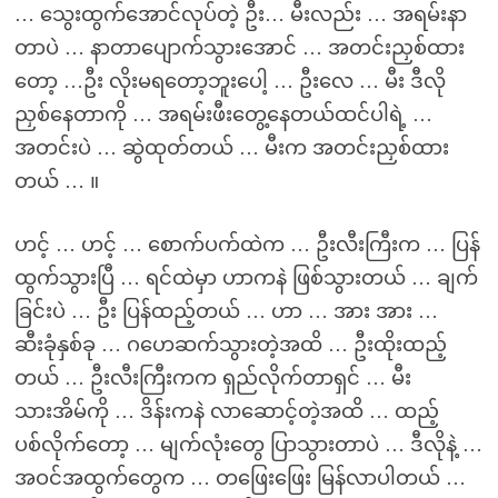
… သွေးထွက်အောင်လုပ်တဲ့ ဦး… မီးလည်း … အရမ်းနာ
တာပဲ … နာတာပျောက်သွားအောင် … အတင်းညှစ်ထား
တော့ …ဦး လိုးမရတော့ဘူးပေါ့ … ဦးလေ … မီး ဒီလို
ညှစ်နေတာကို … အရမ်းဖီးတွေ့နေတယ်ထင်ပါရဲ့ …
အတင်းပဲ … ဆွဲထုတ်တယ် … မီးက အတင်းညှစ်ထား
တယ် … ။
ဟင့် … ဟင့် … စောက်ပက်ထဲက … ဦးလီးကြီးက … ပြန်
ထွက်သွားပြီ … ရင်ထဲမှာ ဟာကနဲ ဖြစ်သွားတယ် … ချက်
ခြင်းပဲ … ဦး ပြန်ထည့်တယ် … ဟာ … အား အား …
ဆီးခုံနှစ်ခု … ဂဟေဆက်သွားတဲ့အထိ … ဦးထိုးထည့်
တယ် … ဦးလီးကြီးကက ရှည်လိုက်တာရှင် … မီး
သားအိမ်ကို … ဒိန်းကနဲ လာဆောင့်တဲ့အထိ … ထည့်
ပစ်လိုက်တော့ … မျက်လုံးတွေ ပြာသွားတာပဲ … ဒီလိုနဲ့ …
အဝင်အထွက်တွေက … တဖြေးဖြေး မြန်လာပါတယ် …