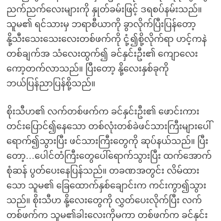
ညက်ညက်လေးများကို နှုတ်ခမ်းဖြင့် ဒရစပ်နမ်းသည်။
သူမ၏ ရင်သားမှ ဘရာစီယာကို ခွာလိုက်ပြီးပြန်တော့
နို့သီးသေးသေးလေးတစ်ဖက်ကို ငုံ့၍စို့လိုက်ရာ ဟင့်ကနဲ
တစ်ချက်အ သံလေးထွက်၍ ခင်နှင်းဦး၏ ကျောလေး
ကော့တက်လာသည်။ ပြီးတော့ နို့လေးနှစ်ခုကို
ဘယ်ပြန်ညာပြန်စို့သည်။
စိုးသီဟ၏ လက်တစ်ဖက်က ခင်နှင်းဦး၏ ဖောင်းကား
တင်းပြောင်၍နေသော တစ်လုံးတစ်ခဲဖင်သားကြီးများပေါ်
ရောက်၍သွားပြီး ဖင်သားကြီးတွေကို ဆုပ်နယ်သည်။ ပြီး
တော့…ပေါင်တံကြီးတွေပေါ်ရောက်သွားပြီး ထက်အောက်
စုံဆန် ပွတ်ပေးနေပြန်သည်။ တခဏအတွင်း လိမ်ထား
သော သူမ၏ ခြေထောက်နှစ်ချောင်းက ကင်းကွာ၍သွား
သည်။ စိုးသီဟ နို့လေးတွေကို လွှတ်ပေးလိုက်ပြီး လက်
တစ်ဖက်က သူမ၏ခါးလေးကိုမကာ တစ်ဖက်က ခင်နှင်း