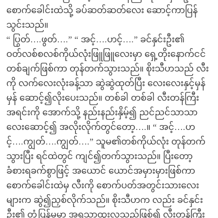
စောက်ခေါင်းထဲသို့ ခပ်ဆတ်ဆတ်လေး ဆောင့်ကာပြန်
သွင်းသည်။
“ ပြွတ်….ဖွတ်….” “ အင့်….ဟင့်….” ခင်နှင်းဦး၏
ဝတ်လစ်စလစ်ကိုယ်လုံးဖြူဖြူလေးမှာ ရှေ့တိုးနောက်ငင်
တစ်ချက်ဖြစ်ကာ တုန်တက်သွားသည်။ စိုးသီဟသည် လီး
ကို လက်လေးလုံးခန့်သာ ဆွဲဆွဲထုတ်ပြီး လေးလေးနှင့်မှန်
မှန် ဆောင့်၍လိုးပေးသည်။ တစ်ခါ တစ်ခါ လီးတန်ကြီး
အရင်းကို အောက်သို့ နည်းနည်းနှိမ့်၍ ညင်ညင်သာသာ
လေးဆောင့်၍ အလိုးလိုက်တွင်တော့….။ “ အင့်….ဟ
င့်….ကျွတ်….ကျွတ်….” သူမ၏တစ်ကိုယ်လုံး တုန်တက်
သွားပြီး ရင်ထဲတွင် ကျင်၍တက်သွားသည်။ ပြီးတော့
ခံစားရခက်စွာဖြင့် အယောင် ယောင်အမှားမှားဖြစ်ကာ
စောက်ခေါင်းထဲမှ လီးကို စောက်ပတ်အတွင်းသားလေး
များက ဆွဲ၍ညှစ်လိုက်သည်။ စိုးသီဟက လည်း ခင်နှင်း
ဦး၏ တုံ့ပြန်မှုမှာ အရသာထူးလှသည်ဖြစ်၍ လီးတန်ကြီး