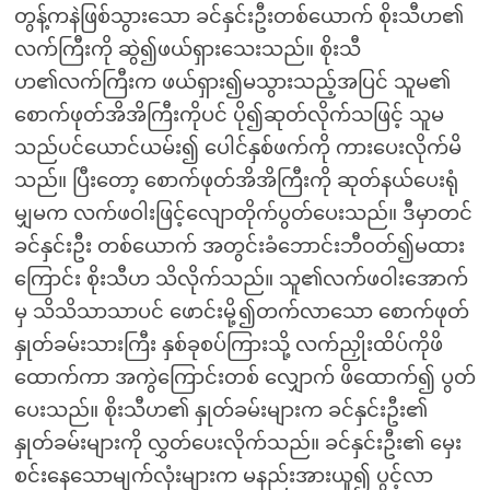
တွန့်ကနဲဖြစ်သွားသော ခင်နှင်းဦးတစ်ယောက် စိုးသီဟ၏
လက်ကြီးကို ဆွဲ၍ဖယ်ရှားသေးသည်။ စိုးသီ
ဟ၏လက်ကြီးက ဖယ်ရှား၍မသွားသည့်အပြင် သူမ၏
စောက်ဖုတ်အိအိကြီးကိုပင် ပို၍ဆုတ်လိုက်သဖြင့် သူမ
သည်ပင်ယောင်ယမ်း၍ ပေါင်နှစ်ဖက်ကို ကားပေးလိုက်မိ
သည်။ ပြီးတော့ စောက်ဖုတ်အိအိကြီးကို ဆုတ်နယ်ပေးရုံ
မျှမက လက်ဖဝါးဖြင့်လျောတိုက်ပွတ်ပေးသည်။ ဒီမှာတင်
ခင်နှင်းဦး တစ်ယောက် အတွင်းခံဘောင်းဘီဝတ်၍မထား
ကြောင်း စိုးသီဟ သိလိုက်သည်။ သူ၏လက်ဖဝါးအောက်
မှ သိသိသာသာပင် ဖောင်းမို့၍တက်လာသော စောက်ဖုတ်
နှုတ်ခမ်းသားကြီး နှစ်ခုစပ်ကြားသို့ လက်ညှိုးထိပ်ကိုဖိ
ထောက်ကာ အကွဲကြောင်းတစ် လျှောက် ဖိထောက်၍ ပွတ်
ပေးသည်။ စိုးသီဟ၏ နှုတ်ခမ်းများက ခင်နှင်းဦး၏
နှုတ်ခမ်းများကို လွှတ်ပေးလိုက်သည်။ ခင်နှင်းဦး၏ မှေး
စင်းနေသောမျက်လုံးများက မနည်းအားယူ၍ ပွင့်လာ