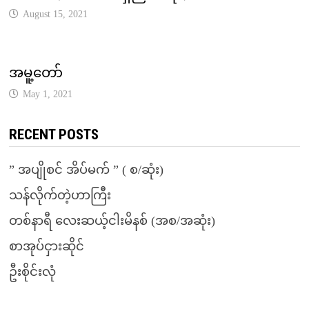
August 15, 2021
အမူ့တော်
May 1, 2021
RECENT POSTS
” အပျိုစင် အိပ်မက် ” ( စ/ဆုံး)
သန်လိုက်တဲ့ဟာကြီး
တစ်နာရီ လေးဆယ့်ငါးမိနစ် (အစ/အဆုံး)
စာအုပ်ငှားဆိုင်
ဦးစိုင်းလုံ