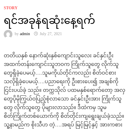
STORY
ရင်အခုန်ရဆုံးနေ့ရက်
by
admin
July 27, 2021
တတိယနှစ် နောက်ဆုံးနှစ်ကျောင်းသူလေး ခင်နှင်းဦး
အထက်တန်းကျောင်းသူဘဝက ကြိုက်သူတွေ လိုက်သူ
တွေရှိခဲ့ပေမယ့်….သူမကိုယ်တိုင်ကလည်း စိတ်ဝင်စား
သလိုရှိခဲ့ပေမယ့်….ပညာရေးကို ဦးစားပေး၍ အချစ်ကို
ငြင်းပယ်ခဲ့ သည်။ တက္ကသိုလ် ပထမနှစ်ရောက်တော့ အလှ
တွေပိုမိုကြွယ်ဝပြည့်စုံလာသော ခင်နှင်းဦးအား ကြိုက်သူ
တွေ လိုက်သူတွေ ပိုများလာသည်။ ဒီထဲကမှ သူမ
စိတ်ကြိုက်တစ်ယောက်ကို စိတ်တိုင်းကျရွေးချယ်ခဲ့သည်။
သူ့နာမည်က စိုးသီဟ တဲ့….အရပ် မြင့်မြင့်နှင့် အားကစား