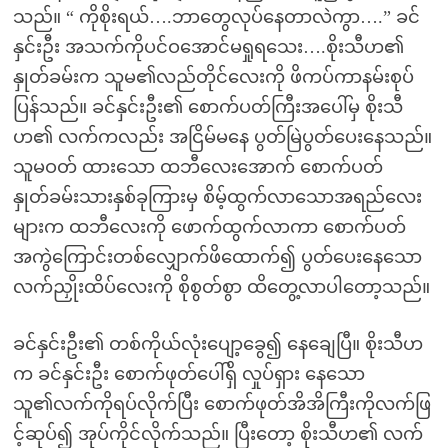
သည်။ “ ကိုစိုးရယ်….ဘာတွေလုပ်နေတာလဲကွာ….” ခင်
နှင်းဦး အသက်ကိုပင်ဝအောင်မရှုရသေး….စိုးသီဟ၏
နှုတ်ခမ်းက သူမ၏လည်တိုင်လေးကို ဖိကပ်ကာနမ်းစုပ်
ပြန်သည်။ ခင်နှင်းဦး၏ စောက်ပတ်ကြီးအပေါ်မှ စိုးသီ
ဟ၏ လက်ကလည်း အငြိမ်မနေ ပွတ်မြဲပွတ်ပေးနေသည်။
သူမဝတ် ထားသော ထဘီလေးအောက် စောက်ပတ်
နှုတ်ခမ်းသားနှစ်ခုကြားမှ စိမ့်ထွက်လာသောအရည်လေး
များက ထဘီလေးကို ဖောက်ထွက်လာကာ စောက်ပတ်
အကွဲကြောင်းတစ်လျှောက်ဖိထောက်၍ ပွတ်ပေးနေသော
လက်ညှိုးထိပ်လေးကို စိုစွတ်စွာ ထိတွေ့လာပါတော့သည်။
ခင်နှင်းဦး၏ တစ်ကိုယ်လုံးပျော့ခွေ၍ နေချေပြီ။ စိုးသီဟ
က ခင်နှင်းဦး စောက်ဖုတ်ပေါ်ရှိ လှုပ်ရှား နေသော
သူ၏လက်ကိုရပ်လိုက်ပြီး စောက်ဖုတ်အိအိကြီးကိုလက်ဖြ
င့်ဆုပ်၍ အုပ်ကိုင်လိုက်သည်။ ပြီးတော့ စိုးသီဟ၏ လက်