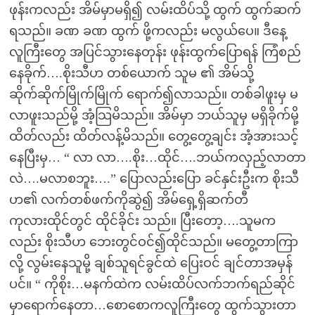
ဖုန်းကလည်း အိမ်မှာမရှိ၍ လမ်းထိပ်သို့ ထွက် ထွက်ဆက်
ရသည်။ ခဏ ခဏ ထွက် ဖို့ကလည်း မလွယ်ပေ။ ဒီနေ့
လူကြီးတွေ အပြင်သွားနေတုန်း ဖုန်းထွက်ပြောရန် ကြံစည်
နေခိုက်….စိုးသီဟ တစ်ယောက် သူမ ၏ အိမ်သို့
ဆိုက်ဆိုက်မြိုက်မြိုက် ရောက်၍လာသည်။ တစ်ခါဖူးမှ မ
လာဖူးသည်မို့ အံ့သြမိသည်။ အိမ်မှာ ဘယ်သူမှ မရှိခိုက်မို့
ထိတ်လည်း ထိတ်လန့်မိသည်။ တွေ့တွေ့ချင်း အံ့အားသင့်
နေပြီးမှ… “ လာ လာ….စိုး…ထိုင်….ဘယ်ကလှည့်လာတာ
လဲ….မလာစဘူး….” ပြောလည်းပြော ခင်နှင်းဦးက စိုးသီ
ဟ၏ လက်တစ်ဖက်ကိုဆွဲ၍ အိမ်ရှေ့ရှိဆက်တီ
ကုလားထိုင်တွင် ထိုင်ခိုင်း သည်။ ပြီးတော့….သူမက
လည်း စိုးသီဟ ဘေးတွင်ဝင်၍ထိုင်သည်။ မတွေ့တာကြာ
လို့ လွမ်းနေသူမို့ ချစ်သူရင်ခွင်ထဲ ပြေးဝင် ချင်တာအမှန်
ပင်။ “ ကိုစိုး…မနက်ထဲက လမ်းထိပ်လက်ဘက်ရည်ဆိုင်
မှာရောက်နေတာ…စောစောကလူကြီးတွေ ထွက်သွားတာ