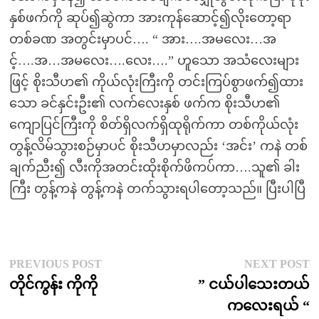
နှစ်ဖက်ကို ဆုပ်၍ဆွဲကာ အားကုန်ဆောင့်၍လိုးတော့ရာ
တစ်ခဏ အတွင်းမှာပင်…. “ အား….အမလေး…အ
င့်….အ…အမလေး….လေး….” ဟူသော အသံလေးများ
ဖြင့် စိုးသီဟ၏ ကိုယ်လုံးကြီးကို တင်းကြပ်စွာဖက်၍ထား
သော ခင်နှင်းဦး၏ လက်လေးနှစ် ဖက်က စိုးသီဟ၏
ကျောပြင်ကြီးကို စိတ်ရှိလက်ရှိထုရိုက်ကာ တစ်ကိုယ်လုံး
တွန့်လိမ်သွားစဉ်မှာပင် စိုးသီဟမှာလည်း ‘အင်း’ ကနဲ တစ်
ချက်ညီး၍ လီးကိုအတင်းထိုးစိုက်ဖိကပ်ကာ….သူ၏ ခါး
ကြီး တွန့်ကနဲ တွန့်ကနဲ တက်သွားရပါတော့သည်။ ပြီးပါပြီ
Post
Previous
N
PREVIOUS POST
NEXT POST
post:
p
တိုင်ကွန်း ကိုကို
” ငယ်ပါသေးတယ်
navigation
ကလေးရယ် “