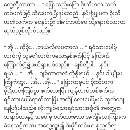
တွေ့လို့လာတာ….” ပြောလည်းပြော စိုးသီဟက လက်
တစ်ဖက်ဖြင့် သိုင်းဖက်ပြီးနမ်းသည်။ နမ်းရုံမျှမက စိုးသီ
ဟ၏လက်က ခင်နှင်းဦး ၏ရင်ဘတ်ပေါ်သို့ရောက်လာကာ
ဆုတ်ညှစ်လိုက်သည်။
“ အို….ကိုစိုး….ဘယ်လိုလုပ်တာလဲ….” ရင်သားပေါ်မှ
လက်ကို သူမ၏လက်ကလေးနှစ်ဖက်ဖြင့် ကြောက်
ကြောက်ရွံ့ရွံ့ဖယ်ရှားပစ်သည်။ “ ချစ်လို့ပါ….နှင်း
ရယ်….” “ အို….ချစ်တာကလဲ ကိုစိုးရယ်….နှင်း ဒါမျိုးမ
ကြိုက်ဘူး….အို….အို….” ပြောကာမှပင် စိုးသီဟက
ပို၍တင်းကြပ်စွာ ဖက်ထားပြီး ကျန်လက်တစ်ဖက်က
ရင်သားပေါ်ရောက်လာပြီး အင်္ကျီ လေးပေါ်မှပင် ဆုတ်ချေ
နေပြန်ပါသည်။ လုံးကျစ်သောရင်သားအစုံ၏ အတွေ့က
ဘရာစီယာနှင့် အပေါ်မှ ဝတ်ထားသော အင်္ကျီလေးကြားက
ခံနေလင့်ကစား အတွေ့ထူး၍ စီးပိုင်တင်းမာ နုညက်လှ