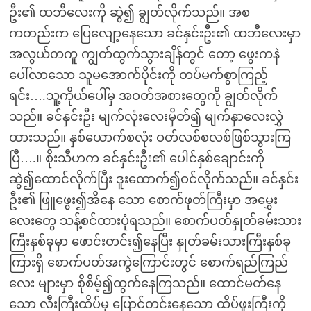
ဦး၏ ထဘီလေးကို ဆွဲ၍ ချွတ်လိုက်သည်။ အစ
ကတည်းက ပြေလျော့နေသော ခင်နှင်းဦး၏ ထဘီလေးမှာ
အလွယ်တကူ ကျွတ်ထွက်သွားချိန်တွင် တော့ ဖွေးကနဲ
ပေါ်လာသော သူမအောက်ပိုင်းကို တပ်မက်စွာကြည့်
ရင်း….သူ့ကိုယ်ပေါ်မှ အဝတ်အစားတွေကို ချွတ်လိုက်
သည်။ ခင်နှင်းဦး မျက်လုံးလေးမှိတ်၍ မျက်နှာလေးလွှဲ
ထားသည်။ နှစ်ယောက်စလုံး ဝတ်လစ်စလစ်ဖြစ်သွားကြ
ပြီ….။ စိုးသီဟက ခင်နှင်းဦး၏ ပေါင်နှစ်ချောင်းကို
ဆွဲ၍ထောင်လိုက်ပြီး ဒူးထောက်၍ဝင်လိုက်သည်။ ခင်နှင်း
ဦး၏ ဖြူဖွေး၍အိနေ သော စောက်ဖုတ်ကြီးမှာ အမွှေး
လေးတွေ သန့်စင်ထားပုံရသည်။ စောက်ပတ်နှုတ်ခမ်းသား
ကြီးနှစ်ခုမှာ ဖောင်းတင်း၍နေပြီး နှုတ်ခမ်းသားကြီးနှစ်ခု
ကြားရှိ စောက်ပတ်အကွဲကြောင်းတွင် စောက်ရည်ကြည်
လေး များမှာ စိုစိမ့်၍ထွက်နေကြသည်။ ထောင်မတ်နေ
သော လီးကြီးထိပ်မှ ပြောင်တင်းနေသော ထိပ်ဖူးကြီးကို