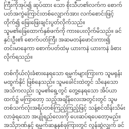
ကြီးကိုအုပ်၍ ဆုပ်ထား သော စိုးသီဟ၏လက်က စောက်
ပတ်အကွဲကြောင်းတစ်လျှောက်အား လက်စောင်းဖြင့်
တိုက်၍ ဖြေးဖြေးချင်းပွတ်လိုက်သည်။
သူမ၏ခြေထောက်နှစ်ဖက်ကို ကားပေးလိုက်မိသည်။ ခင်
နှင်းဦး၏ စောက်ပတ်ကြီး အဆမတန်ဖောင်းကား၍
တင်းမာနေကာ စောက်ပတ်ထဲမှ ယားကနဲ ယားကနဲ ခံစား
လိုက်ရသည်။
တစ်ကိုယ်လုံးခံစားနေရသော ရမ္မက်များကြားက သူမရုန်း
မထွက်နိုင် ဖြစ်နေသည်။ သူမခေါင်းထဲတွင် သိနေသော
အသိကလည်း သူမ၏ရှေ့တွင် တွေ့နေရသော အိပ်ယာ
ထက်၌ မကြာတော့ သည့်အချိန်လေးအတွင်းတွင် သူမ
တစ်သက်လုံးအရိပ်တစ်ကြည့်ကြည့်ဖြင့် သန့်စင်ထိန်းသိမ်း
လာခဲ့ရသော အပျိုရည်လေးကို ပေးဆပ်ရပေတော့မည်။
အသိဉာဏ်နှင့် ရမ္မက်ဆန္ဒနှစ်ခုကြားတွင် လွန်ဆွဲလျှက် ခင်