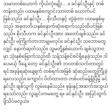
သမားတစ်ယောက် ကိုယ်လုံးမျိုး….။ ခင်နှင်းဦးနှင့် တစ်
တန်းတည်း ပထမနှစ်ကျောင်းသားတစ် ယောက်ပင်
ဖြစ်သည်။ ခင်နှင်းဦး….စိုးသီဟနှင့် တွဲခဲ့တာ ပထမနှစ်မှ
သည် အခုတတိယနှစ်နောက်ဆုံးရောက်သည်ထိပင်ဖြစ်
သည်။ စိုးသီဟက ခင်နှင်းဦးအား အတော်ချစ်သည်။ ခင်
နှင်းဦး မကြိုက်တာဘာမျှမလုပ်။ ခင်နှင်းဦး သဘောမတူ
လျှင် နောက်ဆုတ်သည်။ သူမတို့နှစ်ယောက် ချစ်သူဘဝ
မှာ သုံးနှစ်မြောက်သည်ထိ သန့်သန့်စင်စင်ရှိနေခဲ့သည်။ ဒါ
ပေမယ့် ဒီနေ့ တော့ ခင်နှင်းဦး၏ ဘဝတစ်သက်တာတွင်
ရင်အခုန်ရဆုံးနေ့ရက် တစ်ရက်အဖြစ် ဆုံဆည်းတွေ့ကြုံခဲ့
ရလေသည်။ ကျောင်း ပိတ်ထားတာ တစ်ပတ်ခန့်ရှိပြီမို့ ခင်
နှင်းဦး ချစ်သူကို လွမ်းနေမိသည်။ ဖုန်းနှင့်အဆက်အသွယ်
ရသော်လည်း လူချင်းကမတွေ့ ရ။ ခင်နှင်းဦး အပြင်ထွက်
ဖို့သိပ်မလွယ်။