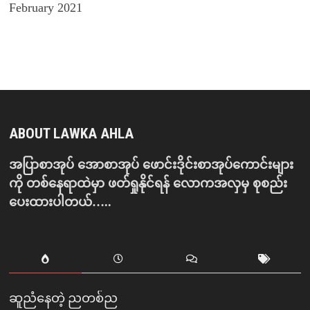
February 2021
ABOUT LAWKA AHLA
အပြာစာအုပ် အောစာအုပ် ဖောင်းဒိုင်းစာအုပ်ကောင်းများ
ကို တစ်နေရာထဲမှာ ဖတ်ရှုနိုင်ရန် လောကအလှမှ စုစည်း
ပေးထားပါတယ်…..
ဆူညံနေတဲ့ ညတစ်ည