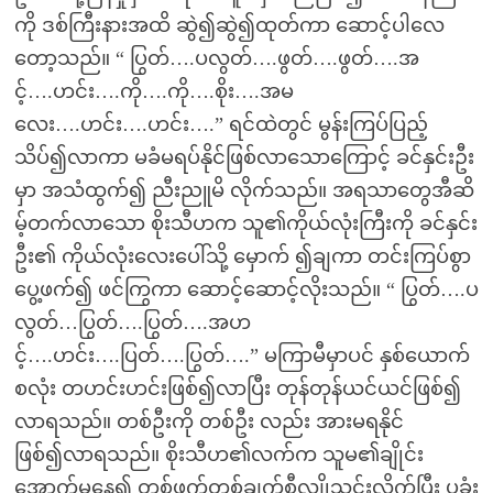
ကို ဒစ်ကြီးနားအထိ ဆွဲ၍ဆွဲ၍ထုတ်ကာ ဆောင့်ပါလေ
တော့သည်။ “ ပြွတ်….ပလွတ်….ဖွတ်….ဖွတ်….အ
င့်….ဟင်း….ကို….ကို….စိုး….အမ
လေး….ဟင်း….ဟင်း….” ရင်ထဲတွင် မွန်းကြပ်ပြည့်
သိပ်၍လာကာ မခံမရပ်နိုင်ဖြစ်လာသောကြောင့် ခင်နှင်းဦး
မှာ အသံထွက်၍ ညီးညူမိ လိုက်သည်။ အရသာတွေအီဆိ
မ့်တက်လာသော စိုးသီဟက သူ၏ကိုယ်လုံးကြီးကို ခင်နှင်း
ဦး၏ ကိုယ်လုံးလေးပေါ်သို့ မှောက် ၍ချကာ တင်းကြပ်စွာ
ပွေ့ဖက်၍ ဖင်ကြွကာ ဆောင့်ဆောင့်လိုးသည်။ “ ပြွတ်….ပ
လွတ်…ပြွတ်….ပြွတ်….အဟ
င့်….ဟင်း….ပြတ်….ပြွတ်….” မကြာမီမှာပင် နှစ်ယောက်
စလုံး တဟင်းဟင်းဖြစ်၍လာပြီး တုန်တုန်ယင်ယင်ဖြစ်၍
လာရသည်။ တစ်ဦးကို တစ်ဦး လည်း အားမရနိုင်
ဖြစ်၍လာရသည်။ စိုးသီဟ၏လက်က သူမ၏ချိုင်း
အောက်မှနေ၍ တစ်ဖက်တစ်ချက်စီလျှိုသွင်းလိုက်ပြီး ပုခုံး