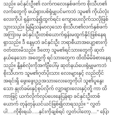
သည်။ ခင်နှင်းဦး၏ လက်ကလေးနှစ်ဖက်က စိုးသီဟ၏
လက်တွေကို ဖယ်ရှားပစ်ရုံမျှပင်မကဘဲ သူမ၏ ကိုယ်လုံး
လေးကိုပါ ရုန်းကန်၍ထွက်ရင်း ကျောပေးလိုက်သလိုဖြစ်
သွားသည်။ မြဲမြံသန်မာလှသော စိုးသီဟ၏လက်နှစ်ဖက်
အကြားမှ ခင်နှင်းဦးတစ်ယောက်ရုန်းမထွက်နိုင်ဖြစ်နေရ
ရှာသည်။ ဒီ နေ့မှဘဲ ခင်နှင်းဦး ဘရာစီယာအပျော့စားကို
ဝတ်ထားမိသည်။ ဒီတော့ သူမ၏ရင်သားတွေကို ဆုတ်
နယ်နေသော အတွေ့ကို ရင်သားတွေက ထိထိမိမိခံစားနေရ
သည်။ နို့နှစ်လုံးကိုအင်္ကျီပေါ်မှ ဆုတ်နယ်ပေးရုံမျှမကဘဲ
စိုးသီဟက သူမ၏ဂုတ်ပိုးသား လေးများနှင့် လည်တိုင်
အရင်းရှိ ဖွေးဖွေးဥဥအသားလေးတွေကိုပါ သူ၏ပူနွေး
သော နှုတ်ခမ်းနှင့်စုပ်လိုက် လျှာဖျားလေးနှင့်တို့ ကာ ထိ
ကာဖြင့် ယက်လိုက်လုပ်ပေးနေပြန်ရာ ခင်နှင်းဦးတစ်
ယောက် တုန်တုန်ယင်ယင်ဖြစ်၍လာရသည်။ “ လွှတ်
ပါ….ကိုစိုးရယ်…..နှင်းကိုချစ်ရင် လွှတ်ပါတော့….” ပြော