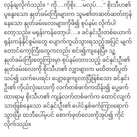
လှန်ချလိုက်သည်။ “ ကို….ကိုစိုး….မလုပ်….” စိုးသီဟ၏
ပူနွေးသော နှုတ်ခမ်းကြီးများက သူမ၏တဆတ်ဆတ်တုန်
နေသော နှုတ်ခမ်းလေးများကိုဖိ၍ စုပ်နမ်း လိုက်ပါ
တော့သည်။ မရုန်းကန်တော့ပါ….။ ခင်နှင်းဦးတစ်ယောက်
ရုန်းကန်နိုင်စွမ်းတွေ ပျောက်ကွယ်သွားရသည့်အပြင် မျက်
တောင်ကော့ကြီးတွေကလည်း စင်း၍ကျနေပြီ။ သူ့
နှုတ်ခမ်းကြီးတွေကြားမှာ စုပ်နမ်းထားသည့် ခင်နှင်းဦး၏
နှုတ်ခမ်းလေးကို စိုးသီဟ၏ လျှာဖျားက မထိတထိပွတ်
သပ်၍ ယက်ပေးရင်း ပျော့ခွေကျလာပြီဖြစ်သော ခင်နှင်း
ဦး၏ ကိုယ်လုံးလေးကို လက်တစ်ဖက်ကထိန်း၍ ပွေ့ဖက်
ထားရာမှ စိုးသီဟ၏ ကျန်လက်တစ်ဖက်က ထောင်လျက်
သားဖြစ်နေသော ခင်နှင်းဦး၏ ပေါင်နှစ်ဖက်ကြားရောက်
သွားပြီး ထဘီပေါ်မှပင် စောက်ဖုတ်လေးကိုအုပ်၍ ကိုင်
လိုက်သည်။