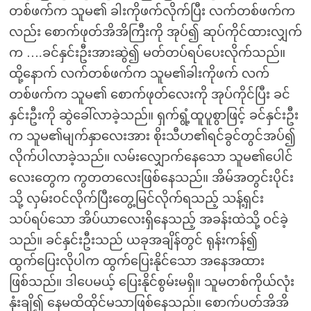
တစ်ဖက်က သူမ၏ ခါးကိုဖက်လိုက်ပြီး လက်တစ်ဖက်က
လည်း စောက်ဖုတ်အိအိကြီးကို အုပ်၍ ဆုပ်ကိုင်ထားလျှက်
က ….ခင်နှင်းဦးအားဆွဲ၍ မတ်တပ်ရပ်ပေးလိုက်သည်။
ထို့နောက် လက်တစ်ဖက်က သူမ၏ခါးကိုဖက် လက်
တစ်ဖက်က သူမ၏ စောက်ဖုတ်လေးကို အုပ်ကိုင်ပြီး ခင်
နှင်းဦးကို ဆွဲခေါ်လာခဲ့သည်။ ရှက်ရွံ့ထူပူစွာဖြင့် ခင်နှင်းဦး
က သူမ၏မျက်နှာလေးအား စိုးသီဟ၏ရင်ခွင်တွင်အပ်၍
လိုက်ပါလာခဲ့သည်။ လမ်းလျှောက်နေသော သူမ၏ပေါင်
လေးတွေက ကွတတလေးဖြစ်နေသည်။ အိမ်အတွင်းပိုင်း
သို့ လှမ်းဝင်လိုက်ပြီးတွေ့မြင်လိုက်ရသည့် သန့်ရှင်း
သပ်ရပ်သော အိပ်ယာလေးရှိနေသည့် အခန်းထဲသို့ ဝင်ခဲ့
သည်။ ခင်နှင်းဦးသည် ယခုအချိန်တွင် ရုန်းကန်၍
ထွက်ပြေးလိုပါက ထွက်ပြေးနိုင်သော အနေအထား
ဖြစ်သည်။ ဒါပေမယ့် ပြေးနိုင်စွမ်းမရှိ။ သူမတစ်ကိုယ်လုံး
နုံးချိ၍ နေမထိထိုင်မသာဖြစ်နေသည်။ စောက်ပတ်အိအိ