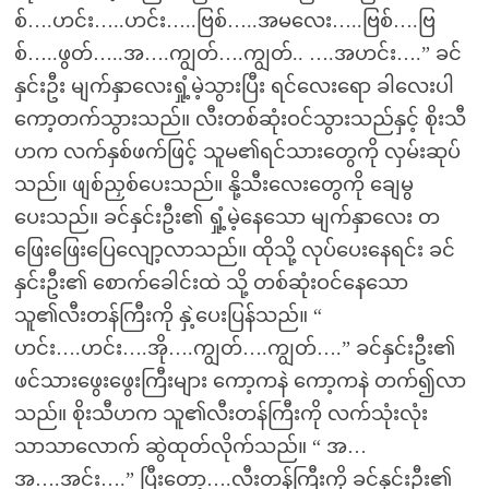
စ်….ဟင်း…..ဟင်း…..ဗြစ်…..အမလေး…..ဗြစ်….ဗြ
စ်…..ဖွတ်…..အ….ကျွတ်….ကျွတ်.. ….အဟင်း….” ခင်
နှင်းဦး မျက်နှာလေးရှုံ့မဲ့သွားပြီး ရင်လေးရော ခါလေးပါ
ကော့တက်သွားသည်။ လီးတစ်ဆုံးဝင်သွားသည်နှင့် စိုးသီ
ဟက လက်နှစ်ဖက်ဖြင့် သူမ၏ရင်သားတွေကို လှမ်းဆုပ်
သည်။ ဖျစ်ညှစ်ပေးသည်။ နို့သီးလေးတွေကို ချေမွ
ပေးသည်။ ခင်နှင်းဦး၏ ရှုံ့မဲ့နေသော မျက်နှာလေး တ
ဖြေးဖြေးပြေလျော့လာသည်။ ထိုသို့ လုပ်ပေးနေရင်း ခင်
နှင်းဦး၏ စောက်ခေါင်းထဲ သို့ တစ်ဆုံးဝင်နေသော
သူ၏လီးတန်ကြီးကို နှဲ့ပေးပြန်သည်။ “
ဟင်း….ဟင်း….အို….ကျွတ်….ကျွတ်….” ခင်နှင်းဦး၏
ဖင်သားဖွေးဖွေးကြီးများ ကော့ကနဲ ကော့ကနဲ တက်၍လာ
သည်။ စိုးသီဟက သူ၏လီးတန်ကြီးကို လက်သုံးလုံး
သာသာလောက် ဆွဲထုတ်လိုက်သည်။ “ အ…
အ….အင်း….” ပြီးတော့….လီးတန်ကြီးကို ခင်နှင်းဦး၏