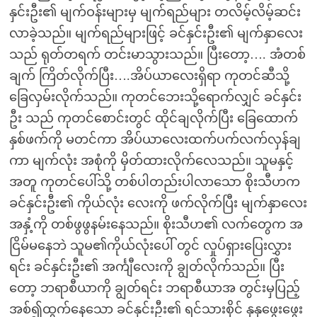
နှင်းဦး၏ မျက်ဝန်းများမှ မျက်ရည်များ တလိမ့်လိမ့်ဆင်း
လာခဲ့သည်။ မျက်ရည်များဖြင့် ခင်နှင်းဦး၏ မျက်နှာလေး
သည် ရုတ်တရက် တင်းမာသွားသည်။ ပြီးတော့…. အံတစ်
ချက် ကြိတ်လိုက်ပြီး….အိပ်ယာလေးရှိရာ ကုတင်ဆီသို့
ခြေလှမ်းလိုက်သည်။ ကုတင်ဘေးသို့ရောက်လျှင် ခင်နှင်း
ဦး သည် ကုတင်စောင်းတွင် ထိုင်ချလိုက်ပြီး ခြေထောက်
နှစ်ဖက်ကို မတင်ကာ အိပ်ယာလေးထက်ပက်လက်လှန်ချ
ကာ မျက်လုံး အစုံကို မှိတ်ထားလိုက်လေသည်။ သူမနှင့်
အတူ ကုတင်ပေါ်သို့ တစ်ပါတည်းပါလာသော စိုးသီဟက
ခင်နှင်းဦး၏ ကိုယ်လုံး လေးကို ဖက်လိုက်ပြီး မျက်နှာလေး
အနှံ့ကို တစ်ဖွဖွနမ်းနေသည်။ စိုးသီဟ၏ လက်တွေက အ
ငြိမ်မနေဘဲ သူမ၏ကိုယ်လုံးပေါ် တွင် လှုပ်ရှားပြေးလွှား
ရင်း ခင်နှင်းဦး၏ အင်္ကျီလေးကို ချွတ်လိုက်သည်။ ပြီး
တော့ ဘရာစီယာကို ချွတ်ရင်း ဘရာစီယာအ တွင်းမှပြည့်
အစ်၍ထွက်နေသော ခင်နှင်းဦး၏ ရင်သားစိုင် နုနုဖွေးဖွေး