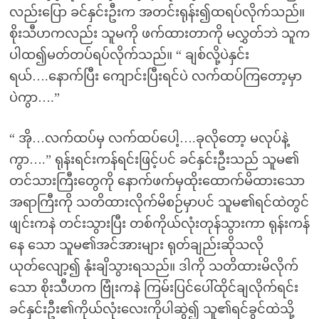
လည်းပြော ခင်နှင်းဦးက အတင်းရုန်း၍ထရပ်လိုက်သည်။
စိုးသီဟကလည်း သူမကို ဖက်ထားတာကို မလွှတ်ဘဲ သူက
ပါထ၍မတ်တပ်ရပ်လိုက်သည်။ “ ချစ်လို့ပဲနှင်း
ရယ်….နောက်ပြီး ကျောင်းပြီးရင်ပဲ လက်ထပ်ကြတော့မှာ
ပဲကွာ….”
“ အို…လက်ထပ်မှ လက်ထပ်ပေါ့….ခုလိုတော့ မလုပ်နဲ့
ကွာ….” ရုန်းရင်းကန်ရင်းဖြင့်ပင် ခင်နှင်းဦးသည် သူမ၏
တင်သားကြီးတွေကို နောက်ဖက်မှထိုးထောက်မိထားသော
အရာကြီးကို သတိထားလိုက်မိစဉ်မှာပင် သူမ၏ရင်ထဲတွင်
ဖျင်းကနဲ တင်းသွားပြီး တစ်ကိုယ်လုံးတုန်သွားကာ ရုန်းကန်
နေ သော သူမ၏အင်အားများ ရုတ်ချည်းဆိုသလို
ယုတ်လျော့၍ နုံးချိသွားရသည်။ ဒါကို သတိထားမိလိုက်
သော စိုးသီဟက ဗြုံးကနဲ ကြမ်းပြင်ပေါ်ထိုင်ချလိုက်ရင်း
ခင်နှင်းဦး၏ကိုယ်လုံးလေးကိုပါဆွဲ၍ သူ၏ရင်ခွင်ထဲသို့