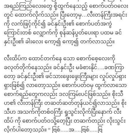
အရည်ကြည်လေးတွေ စို့ထွက်နေသည့် စောက်ပတ်ဝလေး
တွင် ထောက်လိုက်သည်။ ပြီးတော့မှ…လီးတန်ကြီးအရင်း
ကို လက်ဖြင့်ကိုင်၍ ခင်နှင်းဦး၏ စောက်ပတ်အကွဲ
ကြောင်းတစ် လျှောက်ကို စုန်ဆန်ပွတ်ပေးရာ ပထမ ခင်
နှင်းဦး၏ ခါးလေး ကော့၍ ကော့၍ တက်လာသည်။
လီးထိပ်က ထောင်တက်နေ သော စောက်စေ့လေးကို
ခလုတ်တိုက်နေသည်။ ခင်နှင်းဦး မခံစားနိုင်….ခဏကြာ
တော့ ခင်နှင်းဦး၏ ဖင်သားဖွေးဖွေးကြီးများ လှုပ်လှုပ်ရှား
ရှားဖြစ်၍ လာတော့သည်။ စောက်ပတ်ဝမှ ထွက်လာသော
စောက်ရည်တွေကလည်း ဒလကြမ်းပင်ဖြစ်သည်။ စိုးသီ
ဟ၏ လီးတန်ကြီး တဆတ်ဆတ်တုန်ယင်၍လာသည်။ စိုး
သီဟ အသက်ကိုတစ်ဝကြီး ရှုသွင်းလိုက်ပြီးနောက် လီး
ထိပ် ကို စောက်ပတ်ဝသို့တေ့ပြီး တဆက်တည်း လိုးသွင်း
လိုက်ပါတော့သည်။ “ ဗြစ်…..အ….ဗြစ်…..ဗြ