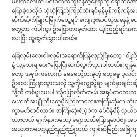
မိန်းကလေးက မင်းစိတ်ထဲကူးနေတဲ့နေရာကို ရောက်အော
ပြောခဲ့သလိုပဲ ယုံယုံကြည်ကြည်သုံးရင်မှန်မှန်ကန်ကန်အကျ
ဆိုက်ဆိုက်မြိုက်မြိုက်တွေ့ရင် ကျေးဇူးဆပ်တဲ့အနေနဲ့ ပ
တွေ့တာ ကဲပါကွာ ဦးပြောတာမှတ်ထား ယုံကြည့်ရင်အကျိ
ပေးပြီး သူထွက်သွားပါတယ်။
ခြေလှမ်းလေးငါးလှမ်းအရောက်ပြန်လှည့်ပြီးတော့ “ငါ့ညီ…သူ့
နဲ့ သူ့ဘေးချပေး”ပြောပြီးဆက်ထွက်သွားပါတယ်။ကျွန်တေ
တော့ အရုပ်ကလေးကို မေမေတို့စားခဲ့တဲ့ စတုမဓူ ပုလင
ဦးလေးကြီးမှာသွားသလို သူ့ကိုကျွေးဖို့ရာ မျက်နှာချင်း
“နို့ဆီ တစ်ဗူးပေးပါ”လို့ပြောလိုက်တယ် အရုပ်ကလေး
ယောက်အပျိုကြီးတွေပိုင်ကြတာလေ။အကြီးဆုံးက သုံးဆ
ကွာမယ်ထင်တာပဲ။ အကြီးဆုံးရဲ့ပုံစံက ခပ်ပိန်ပိန် သွယ်
ထားတယ် မျက်နှာကတော့ ချောတယ်ပြောရမှာပဲဗျ။အလတ
အသားကတော့နည်းနည်းညိုတယ် ကျစ်ဆံမြည်းအမြဲကျစ်ထာ