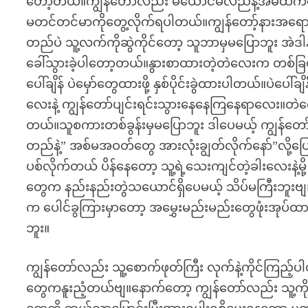
တော့တယ်။ကျွန်တော်လည်း မယောင်မလည်နဲ့အိမ်ထဲကနေလမ
မတင်တင်မာကိုတွေ့လိုက်ရပါတယ်။ကျွန်တော့်နားအရောက
တည်ပဲ သူ့လက်ကိုဆွဲကိုင်တော့ သူဘာမှမပြောဘူး အဲဒါန
ခေါ်သွားခဲ့ပါတော့တယ်။နွားစာထားတဲ့တဲလေးက တစ်ခြမ
ပေါ်ချိန် ပဲမှော်တွေထားဖို့ နှစ်ပိုင်းခွဲထားပါတယ်။ပဲပေ
လေးနဲ့ ကျွန်တော်ပျင်းရင်းသွားနေနေကြနေရာလေး။တဲလေ
တယ်။သူစကားတစ်ခွန်းမှမပြောဘူး ဒါပေမယ့် ကျွန်တေ
တည်နဲ့” အစ်မအဝတ်တွေ အားလုံးချွတ်လိုက်နော်”လို
ပစ်လိုက်တယ် ပိန်နေတော့ သူ့ရဲ့သေးကျင်တဲ့ခါးလေးနဲ့မိ
တွေက နည်းနည်းတွဲသယောင်ရှိပေမယ့် သိပ်မကြီးဘူးဗျ
က ပေါင်ခွကြားမှာတော့ အမွှေးမည်းမည်းတွေဖုံးအုပ
ဘူး။
ကျွန်တော်လည်း သူ့စောက်ဖုတ်ကြီး လုက်နဲ့ကိုင်ကြည်
တွေကနူးညံ့တယ်ဗျ။နောက်တော့ ကျွန်တော်လည်း သူ့ကိုပက်လက