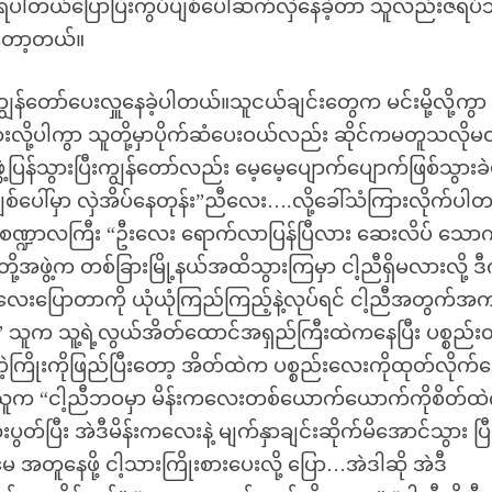
 ရပါတယ်ပြောပြီးကွပ်ပျစ်ပေါ်ဆက်လှဲနေခဲ့တာ သူလည်းဇရပ
ါတော့တယ်။
ျွန်တော်ပေးလှူနေခဲ့ပါတယ်။သူငယ်ချင်းတွေက မင်းမို့လို့ကွာ
ို့ပါကွာ သူတို့မှာပိုက်ဆံပေးဝယ်လည်း ဆိုင်ကမတူသလိုမ
ု့အဖွဲ့ပြန်သွားပြီးကျွန်တော်လည်း မေ့မေ့ပျောက်ပျောက်ဖြစ်သွားခ
စ်ပေါ်မှာ လှဲအိပ်နေတုန်း”ညီလေး….လို့ခေါ်သံကြားလိုက်ပါ
ကျ စဏ္ဍာလကြီး “ဦးလေး ရောက်လာပြန်ပြီလား ဆေးလိပ် သော
အဖွဲ့က တစ်ခြားမြို့နယ်အထိသွားကြမှာ ငါ့ညီရှိမလားလို့ ဒီက
ေးပြောတာကို ယုံယုံကြည်ကြည့်နဲ့လုပ်ရင် ငါ့ညီအတွက်အကျိ
 သူက သူ့ရဲ့လွယ်အိတ်ထောင်အရှည်ကြီးထဲကနေပြီး ပစ္စည်းတ
့ကြိုးကိုဖြည်ပြီးတော့ အိတ်ထဲက ပစ္စည်းလေးကိုထုတ်လိုက်
သူက “ငါ့ညီဘဝမှာ မိန်းကလေးတစ်ယောက်ယောက်ကိုစိတ်ထ
ွတ်ပြီး အဲဒီမိန်းကလေးနဲ့ မျက်နှာချင်းဆိုက်မိအောင်သွား ပြီ
အတူနေဖို့ ငါ့သားကြိုးစားပေးလို့ ပြော…အဲဒါဆို အဲဒီ