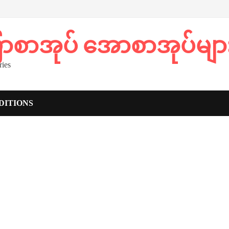
ပြာစာအုပ် အောစာအုပ်မျာ
ies
DITIONS