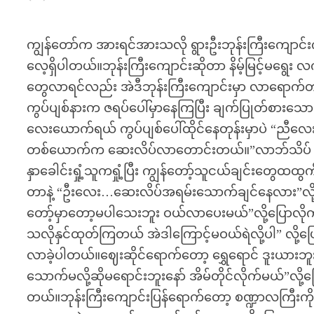
ကျွန်တော်က အားရင်အားသလို ရွားဦးဘုန်းကြီးကျောင်းက 
လေ့ရှိပါတယ်။ဘုန်းကြီးကျောင်းဆိုတာ နိမ့်မြင့်မရွေး 
တွေလာရင်လည်း အဲဒီဘုန်းကြီးကျောင်းမှာ လာရောက်တည်
ကွပ်ပျစ်နားက ဇရပ်ပေါ်မှာနေကြပြီး ချက်ပြုတ်စားသ
လေးယောက်ရယ် ကွပ်ပျစ်ပေါ်ထိုင်နေတုန်းမှာပဲ “ညီလ
တစ်ယောက်က ဆေးလိပ်လာတောင်းတယ်။”လာဘ်သိပ် လိုက
နှာခေါင်းရှုံ့သူကရှုံ့ပြီး ကျွန်တော့်သူငယ်ချင်းတွ
တာနဲ့ “ဦးလေး…ဆေးလိပ်အရမ်းသောက်ချင်နေလား”လို့မေး
တော့်မှာတော့မပါသေးဘူး ဝယ်လာပေးမယ်”လို့ပြောလိုက်
သလိုနှင်ထုတ်ကြတယ် အဲဒါကြောင့်မဝယ်ရဲလို့ပါ” လို့
လာခဲ့ပါတယ်။ဈေးဆိုင်ရောက်တော့ ရွှေရောင် ဒူးယား
သောက်မလို့ဆိုမရောင်းဘူးနော် အိမ်တိုင်လိုက်မယ်”လို့ပြ
တယ်။ဘုန်းကြီးကျောင်းပြန်ရောက်တော့ စဏ္ဍာလကြီး