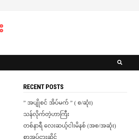
း
RECENT POSTS
” အပျိုစင် အိပ်မက် ” ( စ/ဆုံး)
သန်လိုက်တဲ့ဟာကြီး
တစ်နာရီ လေးဆယ့်ငါးမိနစ် (အစ/အဆုံး)
စာအုပ်ငှားဆိုင်