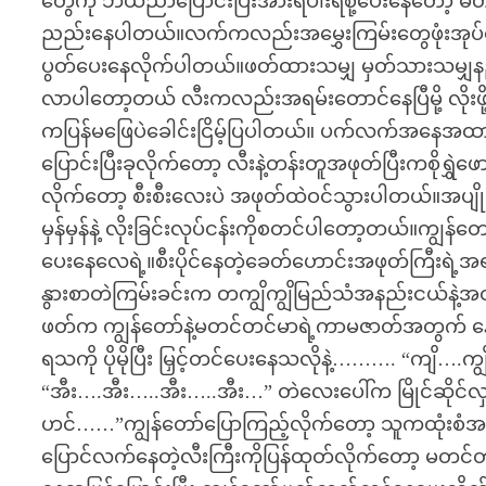
တွေကို ဘယ်ညာပြောင်းပြီးအားရပါးရစို့ပေးနေတော့ မ
ညည်းနေပါတယ်။လက်ကလည်းအမွှေးကြမ်းတွေဖုံးအုပ်နေတ
ပွတ်ပေးနေလိုက်ပါတယ်။ဖတ်ထားသမျှ မှတ်သားသမျှနည်
လာပါတော့တယ် လီးကလည်းအရမ်းတောင်နေပြီမို့ လိုးဖို့
ကပြန်မဖြေပဲခေါင်းငြိမ့်ပြပါတယ်။ ပက်လက်အနေအထားန
ပြောင်းပြီးခုလိုက်တော့ လီးနဲ့တန်းတူအဖုတ်ပြီးကစိုရွှဲဖ
လိုက်တော့ စီးစီးလေးပဲ အဖုတ်ထဲဝင်သွားပါတယ်။အပျို
မှန်မှန်နဲ့ လိုးခြင်းလုပ်ငန်းကိုစတင်ပါတော့တယ်။ကျွ
ပေးနေလေရဲ့။စီးပိုင်နေတဲ့ခေတ်ဟောင်းအဖုတ်ကြီးရဲ့အရသ
နွားစာတဲကြမ်းခင်းက တကျွိကျွိမြည်သံအနည်းငယ်နဲ့အတ
ဖတ်က ကျွန်တော်နဲ့မတင်တင်မာရဲ့ကာမဇာတ်အတွက် န
ရသကို ပိုမိုပြီး မြှင့်တင်ပေးနေသလိုနဲ့………. “ကျ
“အီး….အီး…..အီး…..အီး…” တဲလေးပေါ်က မြိုင်ဆိုင်
ဟင်……”ကျွန်တော်ပြောကြည့်လိုက်တော့ သူကထုံးစံအတ
ပြောင်လက်နေတဲ့လီးကြီးကိုပြန်ထုတ်လိုက်တော့ မတ