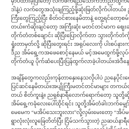
မှာပဲထားခဲ့ပြီးတော့ လက်ဖက်ရည်သောက်ဘာညာထွက်နေခဲ့
ဒါနဲ့ပဲ လက်တွေအသုံးချကြည့်ဖို့ဆုံးဖြတ်လိုက်ပါတယ်။
ကြီးတွေကြည့်ပြီး စိတ်ဝင်စားနေမိတာနဲ့ တွေ့ရင်တော့စမ
တယ်။ကံဆိုးချင်တော့ အကြီးဆုံး မတင်တင်မာက ဈေး
တိုက်တံတစ်ချောင်း ဆိုပြီးပြောလိုက်တာ သွားတိုက်
ရှုံးတာမှတ်လို့ ဆိုပြီးတွေးရင်း အရုပ်လေးကို ပါးစပ်
ဒီည အိမ်ရှေ့ကအဖေစောင့်နေမယ် မင့်အမေထွက်ဖို့လုပ်
တိုက်တံယူ ပိုက်ဆံပေးပြီးပြန်ထွက်လာခဲ့ပါတယ်။အဲဒီန
အချိန်တွေကလည်းကုန်တာနှေးနေသလိုပါပဲ ညနေပိုင်းရေ
ပြင်ဆင်နေမိတယ်။အပျိုကြီးမတင်တင်မာများ တကယ်လာခဲ
တယ် စိတ်ကူးနဲ့။ ညရှစ်နာရီလောက်ရောက်တော့ သူတို့ဆ
အိမ်ရှေ့ကခုံလေးပေါ်ထိုင်ရင်း သူတို့အိမ်တံခါးဘက်မ
မေမေက “မအိပ်သေးဘူးလား”လို့လှမ်းမေးတော့ “အိပ်မ
ရွာလုံးလုံးလူခြေတိတ်ပြီး ငြိမ်သက်သွားတဲ့ ညဆယ်နာရ