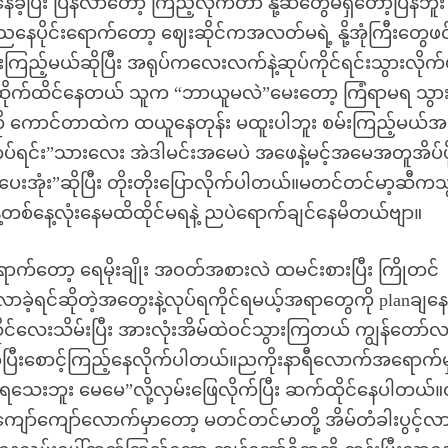
ပြီး ပြန်လာတော့ ကြည့်လိုက်တာ နို့ဆီတွေမရှိတော့ပြန်ဘူး
 ညနေပိုင်းရောက်တော့ ဈေးဆိုင်ကအလတ်မရဲ့ နို့အုံကြီးတွေဖင
်းကြည့်မယ်ဆိုပြီး အရုပ်ကလေးလက်နဲ့ဆုပ်ကိုင်ရင်းသွားလိုက်
ဆိုက်ထိင်နေတယ် သူက “ဘာယူမလဲ”မေးတော့ ကြံရာမရ သွာ
တံကို ကောင်တာထဲက ထယူနေတုန်း မထူးပါဘူး စမ်းကြည့်မယ်အ
နားကပ်ရင်း”သားလေး အဲဒါမင်းအမေပဲ အဖေနဲ့မင့်အမေအတူအိပ်ဖို
ပေးအုံး”ဆိုပြီး တိုးတိုးပြောလိုက်ပါတယ်။မတင်တင်မာ့ဆီကသ
ေ့တစ်နေ့လုံးနေမထိထိုင်မရနဲ့ ညပဲရောက်ချင်နေမိတယ်ဗျာ။
ာက်တော့ ရေမိုးချိုး အဝတ်အစားလဲ ထမင်းစားပြီး ကြိုတင်
့ရင်ဆိုတဲ့အတွေးနဲ့လုပ်ရကိုင်ရမယ့်အရာတွေကို planချနေ
ိုင်လေးသိမ်းပြီး အားလုံးအိမ်ထဲဝင်သွားကြတယ် ကျွန်တော်
ျှော်ပြီးစောင့်ကြည့်နေလိုက်ပါတယ်။ညကိုးနာရီလောက်အရောက်မ
ရသေးဘူး မေမေ”လို့လှမ်းဖြေလိုက်ပြီး ဆက်ထိုင်နေပါတယ်
ီကျော်ကျော်လောက်မှာတော့ မတင်တင်မာတို့ အိမ်တံခါးပွင့်လ