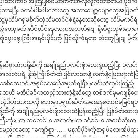
ီးထားကာစ အကြီးနှစ်ယောက်ကအလိုလိုက်ထားတယ် ပုံစံက
့ထားပြီး စကပ်ပါးပါးလေးတွေ အသားပျော့ပျော့တွေအမြဲဝတ
ူ့မှသိပ်ဂရုမစိုက်တဲ့ထီမထင်ပုံစံနဲ့နေတာဆိုတော့ သိပ်မကပ်ရ
းလွဲတော့မယ် ဆိုင်ထိုင်နေတာကအလတ်မဗျ နို့ဆီဗူးလှမ်းပေးရင်
ံဖွေးဖွေးကြီးအရင်းပိုင်းကို မြင်လိုက်ရတာ တံတွေမြိုချ ပိုက
ီဗူးထဲကနို့ဆီကို အချိုရည်ပုလင်းဖုံးလေးနဲ့ထည့်ပြီး ပုလင်းဖ
တ်မရဲ့ နို့အုံကြီးစိတ်ထဲမြင်လာတာနဲ့ လက်နဲ့ဖြေဖျောက်ပြ
မသစ်သေးခင် အရုပ်လေးကိုအမှတ်ရပြီးပုလင်းထဲလှမ်းကြည့်
ခဲ့ရတယ် မအိပ်ခင်ကထည့်ထားတဲ့နို့ဆီတွေ တစ်စက်မှမကျန်တေ
အလုံပိတ်ထားသလို ဘေးမှာပုရွတ်ဆိတ်အစအနတောင်မမြင်ရဘ
ို့ဆီကို အချိုရည်ပုလင်းဖုံးလေးထဲပြန်ထည့်ပြီး ပြန်ပိတ်ထားခဲ
အကြီးဆုံးမက တင်တင်မာ အလတ်မက ခင်ခင်မာ အငယ်ဆုံးက
ာ့်နာမည်ကတော့ “ကျော်စွာ”……မနက်ပိုင်းကိုအရုပ်လေးအိပ်ရ