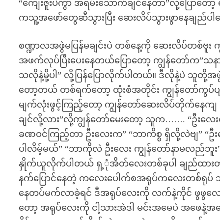
“ကျေးဇူးပဲကွာ အရမ်းသောက်ချင်နေတာ”လို့ပြောတော့
ကသူ့အဖော်တွေဆီသွားပြီး ဆေးလိပ်သွားဖွာနေချည်ပ
စဏ္ဍာလအဖွဲမပြန်မချင်းပဲ တစ်နေ့ကို ဆေးလိပ်တစ်ဗူး က
အဖက်လုပ်ပြီးပေးနေတယ်ပြောတော့ ကျွန်တော်က”သနားလ
သလိုနဲ့မို့ပါ” လို့ပြန်ပြောလိုက်ပါတယ်။ ဒီလိုနဲ့ပဲ သူတိ
တော့တယ် တစ်ရက်တော့ ထုံးစံအတိုင်း ကျွန်တော်ကွပ်ပျ
မျက်လုံးဖွင့်ကြည့်တော့ ကျွန်တော်ဆေးလိပ်တိုက်နေ
ချင်လို့လား”လို့ကျွန်တော်မေးတော့ သူက……. “ဦးလေးတို့
ခဏဝင်ကြည့်တာ ဦးလေးက” “ဘာကိစ္စ ရှိလို့လဲဗျ” “ဦးလ
ပါလိမ့်မယ်” “ဘာကိုလဲ ဦးလေး ကျွန်တော်နာမလည်ဘူး”
နှိုက်ယူလိုက်ပါတယ် ရှ့ုံအိတ်လေးတစ်ခုပါ ချည်ထားတဲ
နက်ပြောင်နေတဲ့ ကလေးပေါက်စအရုပ်ကလေးတစ်ရုပ် 
နေတပ်မက်လာခဲ့ရင် ဒီအရုပ်လေးကို လက်နဲ့ကိုင် ဖွဖွလေးပ
တော့ အရုပ်လေးကို ငါ့သားအဲဒါ မင်းအမေပဲ အဖေနဲ့အမေ 