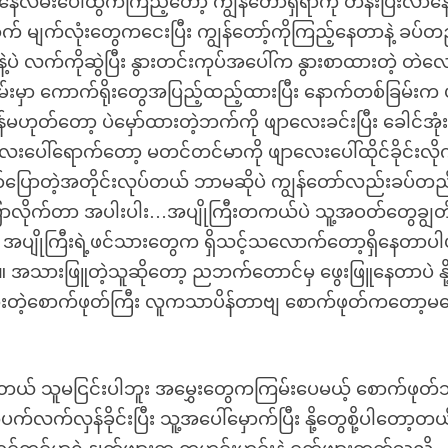
်းပေါ်ထွက်ကြည့်တော့ ကျွန်တော်ရှိရာကို တန်းပြီးလာနေ
် မျက်လုံးတွေကငေးပြီး ကျွန်တော့်ကိုကြည့်နေတာနဲ့ ခပ်တ
ဲ့ပဲ လက်ကိုဆွဲပြီး နွားတင်းကုပ်အပေါ်က နွားစာထားတဲ့ တဲလ
်းမှာ ကောက်ရိုးတွေအပြည့်ထည့်ထားပြီး နောက်တစ်ခြမ်းက ပ
ါ်ချိန်မဟုတ်တော့ ပဲမှော်ထားတဲ့ဘက်ကို ဖျာလေးခင်းပြီး ခေါင်အုံ
းပေါ်ရောက်တော့ မတင်တင်မာကို ဖျာလေးပေါ်ထိုင်ခိုင်းလို
ာ်ပြောတဲ့အတိုင်းလုပ်တယ် ဘာမဆိုပဲ ကျွန်တော်လည်းခပ်တည
့ပြောလိုက်တာ အပါးပါး…အပျိုကြီးတကယ်ပဲ သူ့အဝတ်တွေချွတ
ု့ အပျိုကြီးရဲ့ဖင်သားတွေက ရှိသင့်သလောက်တော့ရှိနေတာပါပဲ 
။ အသားဖြူတဲ့သူဆိုတော့ ညဘက်တောင်မှ ဖွေးဖြူနေတာပဲ နို
်ထားတဲ့စောက်ဖုတ်ကြီး လူကသာပိန်တာဗျ စောက်ဖုတ်ကတော့
့ပါတယ် သူမငြင်းပါဘူး အမွှေးတွေကကြမ်းပေမယ့် စောက်ဖုတ်
်လှန်ခိုင်းပြီး သူ့အပေါ်မှောက်ပြီး နို့တွေစို့ပါတော့တယ်။ 