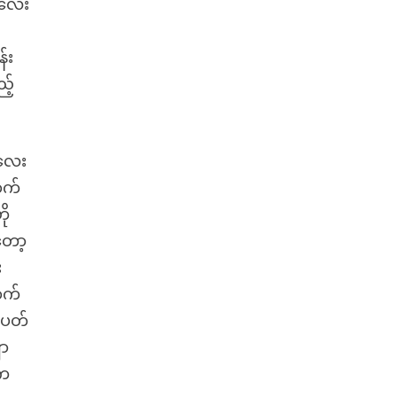
းလေး
်း
့်
းလေး
ာက်
ို
တော့
း
ာက်
ဲပတ်
ျာ
ေက