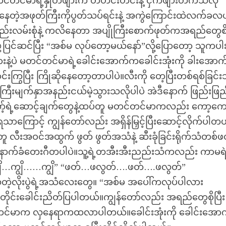
တင်တင်မာရဲ့နှုတ်ဖျားက တဟင်းဟင်းနဲ့ ငှက်ဖျားတက်သလို
ဲ့အဖုတ်ကြီးကိုပွတ်သပ်ရင်းနဲ့ အကွဲကြောင်းထဲလက်ခလယ်
းလမ်းစုံနဲ့ ကလိနေတာ အပျိုကြီးစောက်ဖုတ်ကအရည်တွေစိမ
ပြင်ဆင်ပြီး “အစ်မ လုပ်တော့မယ်နော်”လို့ပြောတော့ သူကပါ
ဲ့ပဲ မတင်တင်မာရဲ့ခေါင်းအောက်ကခေါင်းအုံးကို ခါးအောက
ောင်းကြွပြီး ကြိုဆိုနေတော့တာပါပဲ။လီးကို တေ့ပြီးတစ်ရစ်ခြင်းသ
ကြီးမျက်နှာအနည်းငယ်မဲ့သွားသလိုပါပဲ အဲဒီနောက် ဖြည်းဖြည
န်တော့်ရဲ့ဆောင့်ချက်တွေနဲ့ထပ်တူ မတင်တင်မာကလည်း ကော့ကေ
ာကြောင့် ကျွန်တော်လည်း အရှိန်မြှင့်ပြီးဆောင့်လိုက်ပါတ
ူ လီးအဝင်အထွက် ဖွတ် ဖွတ်အသံနဲ့ ဆီးခုံခြင်းရိုက်သံတစ်ဖ
ောက်ခံတေးဂီတပါပဲ။သူ့ရဲ့တအီးအီးညည်းသံကလည်း ကာမရဲ
ိ….ကျွိ…ကျွိ……ကျွိ” “ဖတ်…ဖလွတ်….ဖတ်….ဖလွတ်”
လှတဲ့လိုးပွဲရဲ့အသံလေးတွေ။ “အစ်မ အပေါ်ကလုပ်ပါလား
ိုင်းခေါင်းညိတ်ပြပါတယ်။ကျွန်တော်လည်း အရည်တွေစိုပြီး
င်တင်မာက လှနေရာကထလာပါတယ်။ခေါင်းအုံးကို ခေါင်းအော