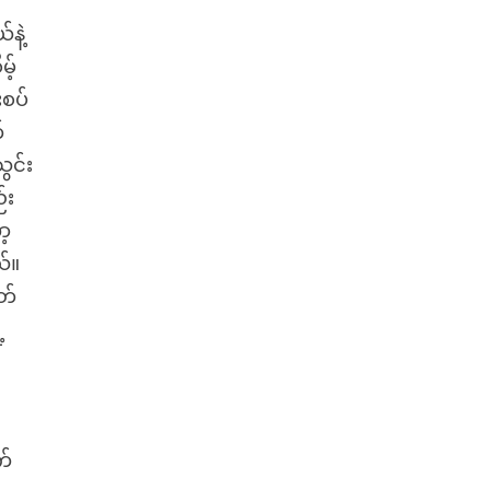
နဲ့
့်
းစပ်
်
ွင်း
်း
ာ့
ယ်။
တ်
့
က်