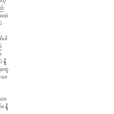
တဲ့
ည်
ေးထဲ
ဲ
း
က်ပါ
်
်
နို့
့တွေ
မသေး
သား
နို့