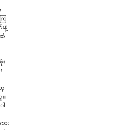
်
ဲကြ
းနဲ့
်ဆံ
ုံး
ီး
ာ့
ူး။
့ပါ
ာဘေး