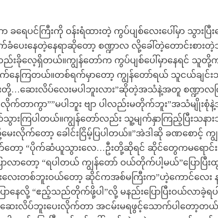
ခရေပင်ကြီးကို ဝန်းရံထားတဲ့ ကွပ်ပျစ်လေးပေါ်မှာ သွားပြီး
လက်ခံပေးနေတဲ့နေရာဆိုတော့ စဏ္ဍာလ လို့ခေါ်တဲ့တောင်းစားတဲ့
းခိုလေ့ရှိတယ်။ကျွန်တော်က ကွပ်ပျစ်ပေါ်မှာနေရင် သူတို့
ောက်နေကြတယ်။တစ်ရက်မှာတော့ ကျွန်တော်ရယ် သူငယ်ချင်းသု
ေးတို့…ဆေးလိပ်လေးမပါဘူးလား”ဆိုတဲ့အသံနဲ့အတူ စဏ္ဍာလက
်တာကွာ””မပါဘူး ဗျာ ပါလည်းမတိုက်ဘူး”အသံမျိုးစုံနဲ
ေထထွက်သွားကြပါတယ်။ကျွန်တော်လည်း သူ့မျက်နှာကြည့်ပြီးသနား
လိုက်တော့ ခေါင်းငြိမ့်ပြပါတယ်။”အဲဒါဆို ခဏစောင့် ကျွ
တော့ “ပိုက်ဆံယူသွားလေ…ဦးတို့ဆိုရင် ဆိုင်တွေကမရောင်း
ပြောလာတော့ “ရပါတယ် ကျွန်တော် ဝယ်တိုက်ပါ့မယ်”ပြောပြီးထ
ဘူးလေးတစ်ဘူးဝယ်တော့ ဆိုင်ကအစ်မကြီးက”ဟဲ့ကောင်လေး န
ောနေလို့ “ဧည့်သည်တိုက်ဖို့ပါ”လို့ မနည်းပြောပြီးဝယ်လာခဲ့ရပ
ကိုဆေးလိပ်ဘူးပေးလိုက်တာ အငမ်းမရဖွင့်သောက်ပါတော့တယ