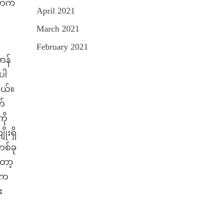
်ဘက်
April 2021
March 2021
February 2021
တန်
ဲပါ
တယ်။
က်
ို
ုးရှိ
စ်ခု
တော့
ဲက
း