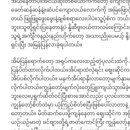
အယ်နေတာပဲ။အငယ်ဆုံးတစ်ယောက်ကတော့ ကျောင်းပြ
ခေတ်ဆန်ဆန်နဲ့။ဆံပင်ကျောလယ်လောက်ကို အမြဲဖြောင်
တယ် ဖြူဖြူဖွေးဖွေးနဲ့ချစ်စရာလေးပါပဲ။သူ့ပုံစံက ဘယ်သ
ဘူး။သူတို့ရှင်းပြနေတာနဲ့ပဲ နို့ဆီဗူးဝယ်တာလမ်းကြောင်
သူရဲ့အင်္ကျီကနည်းနည်းဟိုက်တော့ အသားညိုပေမယ့် နို့အု
ရှင်းပြီး အမြန်ပြန်လာခဲ့ရပါတယ်။
အိမ်ပြန်ရောက်တော့ အရုပ်ကလေးထည့်တဲ့ပုလင်းထဲကို နို့ဆ
ပြန်ပိတ်ထားလိုက်ပါတယ်။အိပ်ရာထဲလှဲရင်း ဈေးဆိုင်ကအလ
အိပ်ပစ်လိုက်ပါတယ်။ မနက်အိပ်ရာနိုးလာတော့မျက်နှာ
လိုက်ပါတယ်။ကျွန်တော့်မျက်လုံးတွေပြူးကျယ်သွားမိ
ဘူးလေ။ပုရွက်ဆိတ်ဝင်ပြီးစားအောင်လည်း ပုလင်းက
ကျွန်တော့်စိတ်ထဲမှာ ယုံကြည်စိတ်စပြီးဖြစ်ပေါ်လာတာနဲ့ န
တော့တယ်။ မိတ်ဆက်ပေးဖို့ကျန်နေတာ ဈေးဆိုင်က 
ယဉ်ယဉ်မာတဲ့ ခင်ဗျားတို့ရဲ့ဇာတ်ကောင်ကြီး ကျွန်တေ