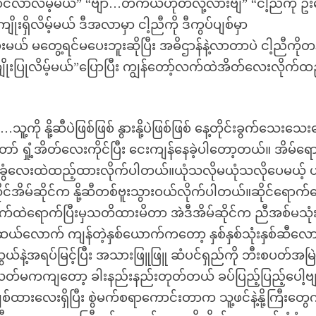
င်လာလိမ့်မယ်” “ဗျာ…တကယ်ဟုတ်လို့လားဗျ” “ငါ့ညီကို ဦ
ိုးရှိလိမ့်မယ် ဒီအလာမှာ ငါ့ညီကို ဒီကွပ်ပျစ်မှာ
ေးမယ် မတွေ့ရင်မပေးဘူးဆိုပြီး အဓိဌာန်နဲ့လာတာပဲ ငါ့ညီကိုတန
ုးပြုလိမ့်မယ်”ပြောပြီး ကျွန်တော့်လက်ထဲအိတ်လေးလိုက်ထည
ကို နို့ဆီပဲဖြစ်ဖြစ် နွားနို့ပဲဖြစ်ဖြစ် နေ့တိုင်းခွက်သေးသေ
ာ် ရှုံ့အိတ်လေးကိုင်ပြီး ငေးကျန်နေခဲ့ပါတော့တယ်။ အိမ်ရေ
်းခွံလေးထဲထည့်ထားလိုက်ပါတယ်။ယုံသလိုမယုံသလိုပေမယ့် ဟ
ဆိုင်အိမ်ဆိုင်က နို့ဆီတစ်ဗူးသွားဝယ်လိုက်ပါတယ်။ဆိုင်ရောက်
လက်ထဲရောက်ပြီးမှသတိထားမိတာ အဲဒီအိမ်ဆိုင်က ညီအစ်မသုံ
ယ်လောက် ကျန်တဲ့နှစ်ယောက်ကတော့ နှစ်နှစ်သုံးနှစ်ဆီလေ
သွယ်နဲ့အရပ်မြင့်ပြီး အသားဖြူဖြူ ဆံပင်ရှည်ကို ဘီးစပတ်အမြ
်မကကျတော့ ခါးနည်းနည်းတုတ်တယ် ခပ်ပြည့်ပြည့်ပေါ့ဗ
းလေးရှိပြီး စွဲမက်စရာကောင်းတာက သူ့ဖင်နဲ့နို့ကြီးတွ