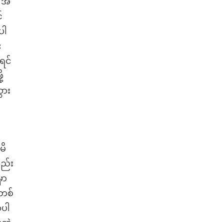
 အဲ
်
ပါ
း
ရင်
့
ွား
မိ
လည်း
ှာ
။တစ်
ာပါ