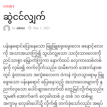
STORY
ဆွဲငင်လျှက်
by
admin
May 1, 2021
ပန်းနုရောင်ပြေးနေသော ဖြူဖြူဖွေးဖွေးလေး ဖနောင့်လေး
ကို အသာအယာကြွ၍ သွယ်လျှသော သလုံးသားလေးကို
ညင်သာစွာ မြှောက်ကြွကာ နောက်ထပ် လှေကားထစ်တစ်
ခုကို လှမ်း၍ တက်လိုက်သည်။ ထမီစကတ် အောက်နားစ
တွင် ခွဲထားသော အကွဲစလေးက ဝဲကနဲ ကွဲဟသွားရာမှ ဖြူ
ဖွေးသော ပန်းနုရောင် ပြေးနေသည့် အသားလေးများကို နု
ညက်လှသော ပေါင်ဖျားလောက်ထိ တွေ့မြင်လိုက်ရသည်။
သူမ၏ အောက်ဖက် လှေခါးထစ် ၉ ထစ် ၁၀ ထစ်မျှ
အကွာမှ လှေခါးပေါ်သို့ လိုက်၍ တက်ခဲ့သော်လည်း အရပ်