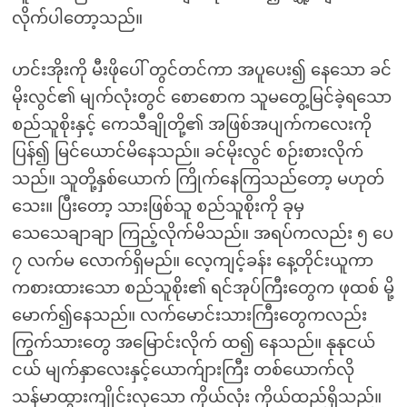
လိုက်ပါတော့သည်။
ဟင်းအိုးကို မီးဖိုပေါ် တွင်တင်ကာ အပူပေး၍ နေသော ခင်
မိုးလွင်၏ မျက်လုံးတွင် စောစောက သူမတွေ့မြင်ခဲ့ရသော
စည်သူစိုးနှင့် ကေသီချိုတို့၏ အဖြစ်အပျက်ကလေးကို
ပြန်၍ မြင်ယောင်မိနေသည်။ ခင်မိုးလွင် စဉ်းစားလိုက်
သည်။ သူတို့နှစ်ယောက် ကြိုက်နေကြသည်တော့ မဟုတ်
သေး။ ပြီးတော့ သားဖြစ်သူ စည်သူစိုးကို ခုမှ
သေသေချာချာ ကြည့်လိုက်မိသည်။ အရပ်ကလည်း ၅ ပေ
၇ လက်မ လောက်ရှိမည်။ လေ့ကျင့်ခန်း နေ့တိုင်းယူကာ
ကစားထားသော စည်သူစိုး၏ ရင်အုပ်ကြီးတွေက ဖုထစ် မို့
မောက်၍နေသည်။ လက်မောင်းသားကြီးတွေကလည်း
ကြွက်သားတွေ အမြောင်းလိုက် ထ၍ နေသည်။ နုနုငယ်
ငယ် မျက်နှာလေးနှင့်ယောက်ျားကြီး တစ်ယောက်လို
သန်မာထွားကျိုင်းလှသော ကိုယ်လုံး ကိုယ်ထည်ရှိသည်။