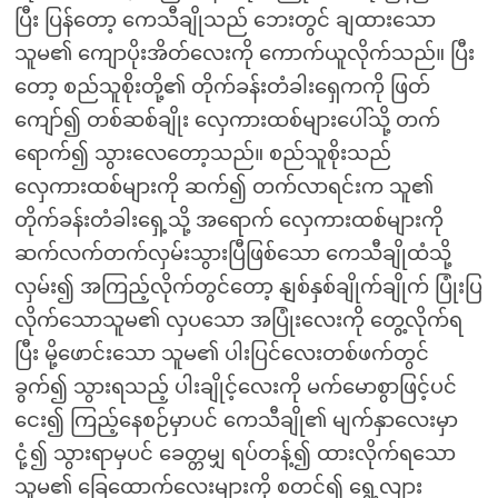
ပြီး ပြန်တော့ ကေသီချိုသည် ဘေးတွင် ချထားသော
သူမ၏ ကျောပိုးအိတ်လေးကို ကောက်ယူလိုက်သည်။ ပြီး
တော့ စည်သူစိုးတို့၏ တိုက်ခန်းတံခါးရှေကကို ဖြတ်
ကျော်၍ တစ်ဆစ်ချိုး လှေကားထစ်များပေါ်သို့ တက်
ရောက်၍ သွားလေတော့သည်။ စည်သူစိုးသည်
လှေကားထစ်များကို ဆက်၍ တက်လာရင်းက သူ၏
တိုက်ခန်းတံခါးရှေ့သို့ အရောက် လှေကားထစ်များကို
ဆက်လက်တက်လှမ်းသွားပြီဖြစ်သော ကေသီချိုထံသို့
လှမ်း၍ အကြည့်လိုက်တွင်တော့ နျစ်နှစ်ချိုက်ချိုက် ပြုံးပြ
လိုက်သောသူမ၏ လှပသော အပြုံးလေးကို တွေ့လိုက်ရ
ပြီး မို့ဖောင်းသော သူမ၏ ပါးပြင်လေးတစ်ဖက်တွင်
ခွက်၍ သွားရသည့် ပါးချိုင့်လေးကို မက်မောစွာဖြင့်ပင်
ငေး၍ ကြည့်နေစဉ်မှာပင် ကေသီချို၏ မျက်နှာလေးမှာ
ငုံ့၍ သွားရာမှပင် ခေတ္တမျှ ရပ်တန့်၍ ထားလိုက်ရသော
သူမ၏ ခြေထောက်လေးများကို စတင်၍ ရွှေ့လျား