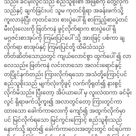
သည်။ ခင်မိုးလွင်သည် စည်သူစိုး၏ အဖြစ်ကို တွေ့လိုက်
သည်နှင့် ချက်ခြင်းပင် သူမ ကုတင်ရှိရာ အခန်းဖက်သို့
ကူးလာခဲ့ပြီး ကုတင်ဘေး စားပွဲပေါ် ရှိ စာကြည့်စားပွဲတင်
မီးလုံးလေးကို ဖြတ်ကနဲ ဖွင့်လိုက်ရာက စားပွဲပေါ် ရှိ
မဂ္ဂဇင်းစာအုပ်ကို ကြမ်းပြင်ပေါ် သို့ အားဖြင့် ပစ်ကာ ချ
လိုက်ရာ စာအုပ်နှင့် ကြမ်းပြင်တို့ ထိမိသံသည်
တိတ်ဆိတ်သောညတွင် ကျယ်လောင်စွာ ထွက်ပေါ် ၍ လာ
လေသည်။ ဖြတ်ကနဲ လင်းလာသော အလင်းရောင်နှင့်
တပြိုင်နက်တည်း ကြားလိုက်ရသော အသံတို့ကြောင့်ပင်
စည်သူစိုးသည် မျက်လုံးကိုဖွင့် လက်ကိုရုတ်၍ နားစွင့်
လိုက်မိသည်။ ပြီးတော့ အိပ်ယာပေါ် မှ လူးလဲထကာ ခင်မိုး
လွင် ရှိရာဖက်သို့ကူး၍ အလာတွင်တော့ ကြားတွင်ကာ
ထားသော ခေါက်ကာလေးကို ကျော်၍ အထွက်လိုက်မှာ
ပင် မြင်လိုက်ရသော မြင်ကွင်းကြောင့် စည်သူစိုးသည်
နောက်သို့ ဆုတ်၍ ခေါက်ကာလေးအတွင်းတွင် ဝင်ရပ်ကာ