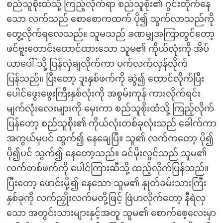
စည်သူစိုးထံသို့ ကြည့်လိုက်ရာ စည်သူစိုး၏ ဂွင်းတိုက်နေ
သော လက်သည် စောစောကထက် ပို၍ သွက်လာသည်ကို
တွေ့လိုက်ရလေသည်။ သူမသည် ခဏမျှအကြာတွင်တော့
ဖင်ဗူးတောင်းထောင်ထားသော သူမ၏ ကိုယ်လုံးကို အိပ်
ယာပေါ် သို့ ပြန်လှဲချလိုက်ကာ ပက်လက်လှန်လိုက်
ပြန်သည်။ ပြီးတော့ ဒူးနှစ်ဖက်ကို ဆွဲ၍ ထောင်လိုက်ပြီး
ပေါင်ဖွေးဖွေးကြီးနှစ်လုံးကို အစွမ်းကုန် ကားလိုက်ရင်း
မျက်လုံးလေးများကို မှေးကာ စည်သူစိုးထံသို့ ကြည့်လိုက်
ပြန်တော့ စည်သူစိုး၏ ကိုယ်လုံးတစ်ခုလုံးသည် ခေါက်ကာ
အကွယ်မှပင် ထွက်၍ နေချေပြီ။ သူ၏ လက်ကတော့ ပို၍
ပို၍ပင် သွက်၍ နေတော့သည်။ ခင်မိုးလွင်သည် သူမ၏
လက်တစ်ဖက်ကို ပေါင်ကြားဆီသို့ ထည့်လိုက်ပြန်သည်။
ပြီးတော့ ဖောင်းမို့၍ နေသော သူမ၏ နှုတ်ခမ်းသားကြီး
နှစ်ခုကို လက်ညှိုးလက်မတို့ဖြင့် ဖြဲဟလိုက်တော့ နီရဲလှ
သော အတွင်းသားများနှင့်အတူ သူမ၏ စောက်စေ့လေးမှာ