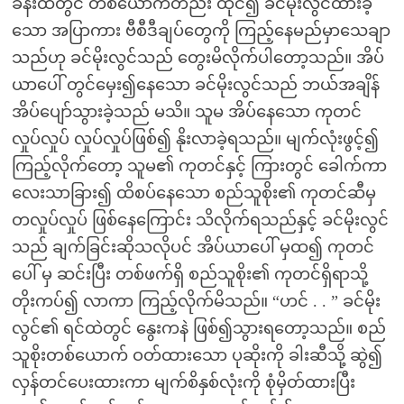
ခန်းထဲတွင် တစ်ယောက်တည်း ထိုင်၍ ခင်မိုးလွင်ထားခဲ့
သော အပြာကား ဗီစီဒီချပ်တွေကို ကြည့်နေမည်မှာသေချာ
သည်ဟု ခင်မိုးလွင်သည် တွေးမိလိုက်ပါတော့သည်။ အိပ်
ယာပေါ် တွင်မှေး၍နေသော ခင်မိုးလွင်သည် ဘယ်အချိန်
အိပ်ပျော်သွားခဲ့သည် မသိ။ သူမ အိပ်နေသော ကုတင်
လှုပ်လှုပ် လှုပ်လှုပ်ဖြစ်၍ နိုးလာခဲ့ရသည်။ မျက်လုံးဖွင့်၍
ကြည့်လိုက်တော့ သူမ၏ ကုတင်နှင့် ကြားတွင် ခေါက်ကာ
လေးသာခြား၍ ထိစပ်နေသော စည်သူစိုး၏ ကုတင်ဆီမှ
တလှုပ်လှုပ် ဖြစ်နေကြောင်း သိလိုက်ရသည်နှင့် ခင်မိုးလွင်
သည် ချက်ခြင်းဆိုသလိုပင် အိပ်ယာပေါ် မှထ၍ ကုတင်
ပေါ် မှ ဆင်းပြီး တစ်ဖက်ရှိ စည်သူစိုး၏ ကုတင်ရှိရာသို့
တိုးကပ်၍ လာကာ ကြည့်လိုက်မိသည်။ “ဟင် . . ” ခင်မိုး
လွင်၏ ရင်ထဲတွင် နွေးကနဲ ဖြစ်၍သွားရတော့သည်။ စည်
သူစိုးတစ်ယောက် ဝတ်ထားသော ပုဆိုးကို ခါးဆီသို့ ဆွဲ၍
လှန်တင်ပေးထားကာ မျက်စိနှစ်လုံးကို စုံမှိတ်ထားပြီး