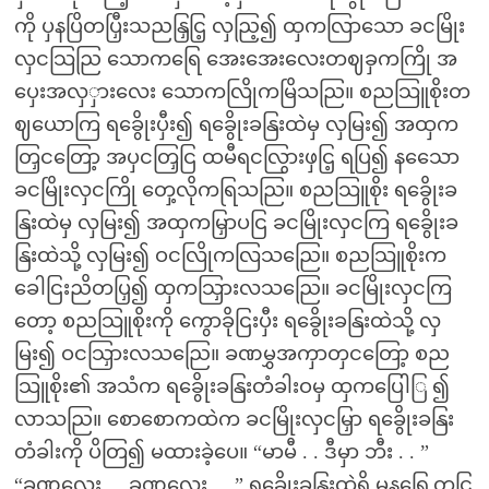
ကို ပှနပြိတပြှီးသညနြှငြ့ လှညြ့၍ ထှကလြာသော ခငမြိုး
လှငသြညြ သောကရြေ အေးအေးလေးတဈခှကကြို အ
ပှေးအလှှားလေး သောကလြိုကမြိသညြ။ စညသြူစိုးတ
ဈယောကြ ရခွေိုးပှီး၍ ရခွေိုးခနြးထဲမှ လှမြး၍ အထှက
တြှငတြော့ အပှငတြှငြ ထမီရငလြွားဖှငြ့ ရပြ၍ နသေော
ခငမြိုးလှငကြို တှေ့လိုကရြသညြ။ စညသြူစိုး ရခွေိုးခ
နြးထဲမှ လှမြး၍ အထှကမြှာပငြ ခငမြိုးလှငကြ ရခွေိုးခ
နြးထဲသို့ လှမြး၍ ဝငလြိုကလြသညြေ။ စညသြူစိုးက
ခေါငြးညိတပြှ၍ ထှကသြှားလသညြေ။ ခငမြိုးလှငကြ
တော့ စညသြူစိုးကို ကွောခိုငြးပှီး ရခွေိုးခနြးထဲသို့ လှ
မြး၍ ဝငသြှားလသညြေ။ ခဏမွှအကှာတှငတြော့ စည
သြူစိုး၏ အသံက ရခွေိုးခနြးတံခါးဝမှ ထှကပြေါြ ၍
လာသညြ။ စောစောကထဲက ခငမြိုးလှငမြှာ ရခွေိုးခနြး
တံခါးကို ပိတြ၍ မထားခဲ့ပေ။ “မာမီ . . ဒီမှာ ဘီး . . ”
“ခဏလေး . . ခဏလေး . . ” ရခွေိုးခနြးထဲရှိ မှနရြှေ့တှငြ