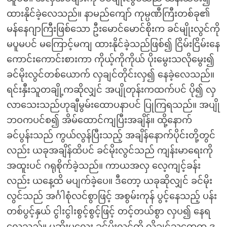
ထားနိုင်ခဲ့လေသည်။ နာမည်ကျော် ကုမ္ပဏီကြီးတစ်ခု၏
မန်နေဂျာကြီးဖြစ်သော ဦးမောင်မောင်စိုးက ခင်မျိုးလွင်ကို
မပူမပင် မကြောင့်မကျ ထားနိုင်ခဲ့သည်ဖြစ်၍ ငြိမ်းငြိမ်းနေ
ကောင်းကောင်းစားကာ ကိုယ့်ကိုကိုယ် ပိုးမွေးသလိုမွေး၍
ခင်မိုးလွင်တစ်ယောက် လှချင်တိုင်းလှ၍ နေခဲ့လေသည်။
ရင်းနှီးသူတချို့ကဆိုလျှင် အပျိုတုန်းကထက်ပင် ပို၍ လှ
လာသေးသည်ဟုချီမွမ်းထောပနာပင် ပြုကြရသည်။ အပျို
ဘဝကပင်စ၍ အိမ်ထောင်ကျပြီးအချိန်။ ထို့နောက်
ခင်ပွန်းသည် ကွယ်လွန်ပြီးသည့် အချိန်နောက်ပိုင်းတို့တွင်
လည်း ယခုအချိန်ထိပင် ခင်မိုးလွင်သည် ကျန်းမာရေးကို
အထူးပင် ဂရုစိုက်ခဲ့သည်။ ကာယအလှ လေ့ကျင့်ခန်း
လည်း ယနေ့ထိ မပျက်ခဲ့ပေ။ ဒီတော့ ယခုဆိုလျှင် ခင်မိုး
လွင်သည် အင်္ဂါစုံလင်စွာဖြင့် အစွမ်းကုန် ပွင့်နေသည့် ပန်း
တစ်ပွင့်နှယ် ငွါးငွါးစွင့်စွင့်ဖြင့် တင့်တယ်စွာ လှပ၍ နေရ
လေသည်။ မုဆိုးမလေး ခင်မိုးလွင်ကို လိုချင်သူတွေက ဒု