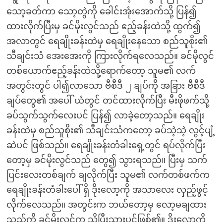
သော့ခတ်ကာ သော့တွဲကို ခေါင်းအုံးအောက်သို့ ပြန်၍
ထားလိုက်ပြီးမှ ခင်မိုးလွင်သည် ဧည့်ခန်းထဲသို့ ထွက်၍
အလာတွင် ရေချိုးခန်းထဲမှ ရေချိုးနေသော စည်သူစိုး၏
သီချင်းသံ အေးအေးကို ကြားလိုက်ရလေသည်။ ခင်မိုလွင်
တစ်ယောက်ဧည့်ခန်းထဲသို့ရောက်တော့ သူမ၏ လက်
အတွင်းတွင် ပါ၍လာသော ဗီစီဒီ ၂ ချပ်ကို အခြား ဗီစီဒီ
ချပ်တွေ၏ အပေါ် ယံတွင် တင်ထားလိုက်ပြီး မီးဖိုဖက်သို့
ခပ်သွက်သွက်လေးပင် ပြန်၍ လာခဲ့တော့သည်။ ရေချိုး
ခန်းထဲမှ စည်သူစိုး၏ သီချင်းသံကတော့ ခပ်သဲ့သဲ့ လွင့်ပျံ့
ဆဲပင် ဖြစ်သည်။ ရေချိုးခန်းတံခါးရှေ့တွင် ရပ်လိုက်ပြီး
တော့မှ ခင်မိုးလွင်သည် တွေ၍ သွားရသည်။ ပြီးမှ သက်
ပြင်းလေးတစ်ချက် ချလိုက်ပြီး သူမ၏ လက်တစ်ဖက်က
ရေချိုးခန်းတံခါးပေါ် ရှိ ဒိုးလော့ကို အသာလေး လှည့်ဖွင့်
လိုက်လေသည်။ အတွင်းက ဘယ်တော့မှ လော့မချထား
သည်ကို ခင်မိုးလွင်က သိပြီးသားပင်ဖြစ်၏။ ဒိုးလော့ကို