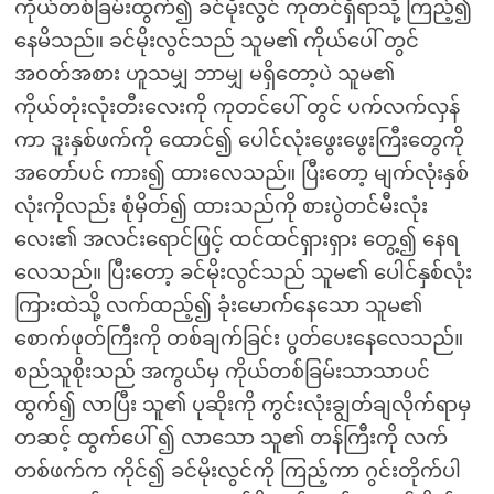
ကိုယ်တစ်ခြမ်းထွက်၍ ခင်မိုးလွင် ကုတင်ရှိရာသို့ ကြည့်၍
နေမိသည်။ ခင်မိုးလွင်သည် သူမ၏ ကိုယ်ပေါ် တွင်
အဝတ်အစား ဟူသမျှ ဘာမျှ မရှိတော့ပဲ သူမ၏
ကိုယ်တုံးလုံးတီးလေးကို ကုတင်ပေါ် တွင် ပက်လက်လှန်
ကာ ဒူးနှစ်ဖက်ကို ထောင်၍ ပေါင်လုံးဖွေးဖွေးကြီးတွေကို
အတော်ပင် ကား၍ ထားလေသည်။ ပြီးတော့ မျက်လုံးနှစ်
လုံးကိုလည်း စုံမှိတ်၍ ထားသည်ကို စားပွဲတင်မီးလုံး
လေး၏ အလင်းရောင်ဖြင့် ထင်ထင်ရှားရှား တွေ့၍ နေရ
လေသည်။ ပြီးတော့ ခင်မိုးလွင်သည် သူမ၏ ပေါင်နှစ်လုံး
ကြားထဲသို့ လက်ထည့်၍ ခုံးမောက်နေသော သူမ၏
စောက်ဖုတ်ကြီးကို တစ်ချက်ခြင်း ပွတ်ပေးနေလေသည်။
စည်သူစိုးသည် အကွယ်မှ ကိုယ်တစ်ခြမ်းသာသာပင်
ထွက်၍ လာပြီး သူ၏ ပုဆိုးကို ကွင်းလုံးချွတ်ချလိုက်ရာမှ
တဆင့် ထွက်ပေါ် ၍ လာသော သူ၏ တန်ကြီးကို လက်
တစ်ဖက်က ကိုင်၍ ခင်မိုးလွင်ကို ကြည့်ကာ ဂွင်းတိုက်ပါ