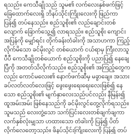
ရသည်။ ကေသီချိုသည် သူမ၏ လက်လေးနှစ်ဖက်ဖြင့်
ခြေထောက်လေးရှိ ဘိနပ်သိုင်းကြိုးလေးကို ဖြည်ကာ
ပြန်၍ တပ်နေသည်။ စည်သူစိုး၏ လည်ချောင်းတစ်
လျောက် ခြောက်သွေ့၍ လာရသည်။ စည်သူစိုး ကျောင်း
အပြန်ကို မျှော်ရင်း တိုက်ခန်းတံခါးကို အသာဟကာ ကြည့်
လိုက်မိသော ခင်မိုးလွင် တစ်ယောက် ငယ်ရာမှ ကြီးလာသူ
ပီပီ ကေသီချိုတစ်ယောက် စည်သူစိုးကို ပညာပြ၍ နေချေ
ပြီကို အတတ်သိလိုက်သည်။ စည်သူစိုး၏ အကြည့်တွေက
လည်း ကောင်မလေး၏ နောက်ဖက်ဆီမှ မခွာချေ။ အသား
ခပ်လတ်လတ်လေးဖြင့် ဖွေးဖွေးရေးရေးလေးဖြစ်၍ နေ
သော စည်သူစိုး၏ မျက်နှာလေးသည်ပင်လည်း နီမြန်း၍
ထူအမ်းအမ်း ဖြစ်နေသည်ကို ခင်မိုးလွင်တွေ့လိုက်ရသည်။
သူမသည် လေးတွဲ့သော သက်ပြင်းလေးတစ်ချက်ချကာ
လက်နှစ်လုံးမျှသာ ဟထားသော တံခါးကို ပြန်၍ ပိတ်
လိုက်လေတော့သည်။ ဖိနပ်သိုင်းကြိုးလေးကို ပြန်၍ တပ်