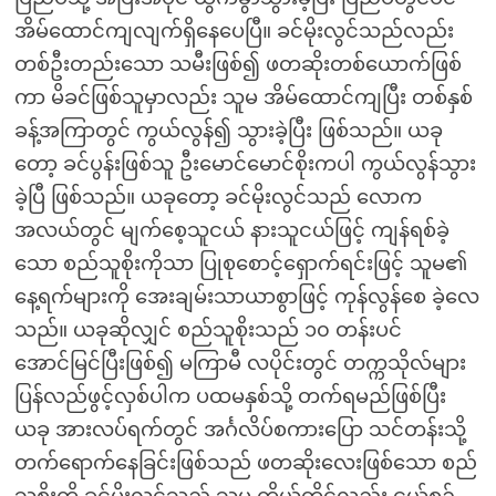
အိမ်ထောင်ကျလျက်ရှိနေပေပြီ။ ခင်မိုးလွင်သည်လည်း
တစ်ဦးတည်းသော သမီးဖြစ်၍ ဖတဆိုးတစ်ယောက်ဖြစ်
ကာ မိခင်ဖြစ်သူမှာလည်း သူမ အိမ်ထောင်ကျပြီး တစ်နှစ်
ခန့်အကြာတွင် ကွယ်လွန်၍ သွားခဲ့ပြီး ဖြစ်သည်။ ယခု
တော့ ခင်ပွန်းဖြစ်သူ ဦးမောင်မောင်စိုးကပါ ကွယ်လွန်သွား
ခဲ့ပြီ ဖြစ်သည်။ ယခုတော့ ခင်မိုးလွင်သည် လောက
အလယ်တွင် မျက်စေ့သူငယ် နားသူငယ်ဖြင့် ကျန်ရစ်ခဲ့
သော စည်သူစိုးကိုသာ ပြုစုစောင့်ရှောက်ရင်းဖြင့် သူမ၏
နေ့ရက်များကို အေးချမ်းသာယာစွာဖြင့် ကုန်လွန်စေ ခဲ့လေ
သည်။ ယခုဆိုလျှင် စည်သူစိုးသည် ၁၀ တန်းပင်
အောင်မြင်ပြီးဖြစ်၍ မကြာမီ လပိုင်းတွင် တက္ကသိုလ်များ
ပြန်လည်ဖွင့်လှစ်ပါက ပထမနှစ်သို့ တက်ရမည်ဖြစ်ပြီး
ယခု အားလပ်ရက်တွင် အင်္ဂလိပ်စကားပြော သင်တန်းသို့
တက်ရောက်နေခြင်းဖြစ်သည် ဖတဆိုးလေးဖြစ်သော စည်