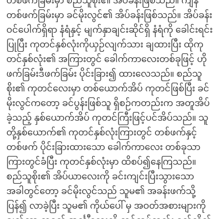
တစ်ဖက်ခြမ်းမှာ စည်သူစိုး၏ အိပ်ခန်းဖြစ်သည်။ ကျန်
တစ်ဖက်ခြမ်းမှာ ခင်မိုးလွင်၏ အိပ်ခန်းဖြစ်သည်။ အိပ်ခန်း
ဝင်ပေါက်ရှိရာ နံရံနှင့် မျက်နှာချင်းဆိုင်ရှိ နံရံကို ခေါင်းရင်း
ပြုပြီး ကုတင်နှစ်လုံးကိုယှဉ်လျက်သား ချထားပြီး ထိုကု
တင်နှစ်လုံး၏ အကြားတွင် ခေါက်ကာလေးတစ်ခုဖြင့် ဟို
ဖက်ခြမ်းဒီဖက်ခြမ်း ပိုင်းခြား၍ ထားလေသည်။ စည်သူ
စိုး၏ ကုတင်လေးမှာ တစ်ယောက်အိပ် ကုတင်ဖြစ်ပြီး ခင်
မိုးလွင်ကတော့ ခင်ပွန်းဖြစ်သူ ရှိစဉ်ကတည်းက အတူအိပ်
ခဲ့သည့် နှစ်ယောက်အိပ် ကုတင်ကြီးဖြင့်ပင်အိပ်သည်။ သူ
တို့နှစ်ယောက်၏ ကုတင်နှစ်လုံးကြားတွင် တစ်ဖက်နှင့်
တစ်ဖက် ပိုင်းခြားထားသော ခေါက်ကာလေး တစ်ခုသာ
ကြားတွင်ခံပြီး ကုတင်နှစ်လုံးမှာ ထိစပ်၍နေကြသည်။
စည်သူစိုး၏ အိပ်ယာလေးကို ခင်းကျင်းပြီးသွားသော
အခါတွင်တော့ ခင်မိုးလွင်သည် သူမ၏ အခန်းဖက်သို့
ပြန်၍ လာခဲ့ပြီး သူမ၏ ကိုယ်ပေါ် မှ အဝတ်အစားများကို