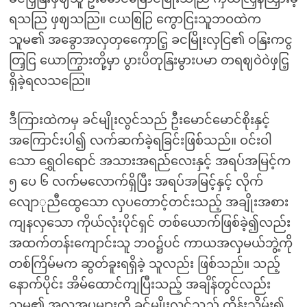
ရသညြ ဖှဈသညြ။ ငယစြဉြ ကွောငြးသူဘဝထဲက
သူမ၏ အခွောအလှတှကှေောငြ့ ခငမြိုးလှငြ၏ ဝနြးကငွ
တြှငြ ယောကြွားတို့မှာ ပွားပိတုနြးမွားပမာ တရဈဝဲဝဲဖှငြ့
ရှိခဲ့ရလသညြေ။
ဒီကြားထဲကမှ ခင်မျိုးလွင်သည် ဦးမောင်မောင်စိုးနှင့်
အကြောင်းပါ၍ လက်ဆက်ခဲ့ရခြင်းဖြစ်သည်။ ဝင်းဝါ
သော ရွှေဝါရောင် အသားအရည်လေးနှင့် အရပ်အမြင့်က
၅ ပေ ၆ လက်မလောက်ရှိပြီး အရပ်အမြင့်နှင့် လိုက်
လျောုညီထွေသော လှပတောင့်တင်းသည့် အချိုးအစား
ကျနလှသော ကိုယ်လုံးပိုင်ရှင် တစ်ယောက်ဖြစ်ခဲ့၍လည်း
အထက်တန်းကျောင်းသူ ဘဝ၌ပင် ကာယအလှမယ်ဘွဲ့ကို
တစ်ကြိမ်မက ဆွတ်ခူးရရှိခဲ့ သူလည်း ဖြစ်သည်။ သည့်
နောက်ပိုင်း အိမ်ထောင်ကျပြီးသည့် အချိန်တွင်လည်း
သူမ၏ အလှအပများကို ခင်မျိုးလွင်သည် ထိန်းသိမ်း၍