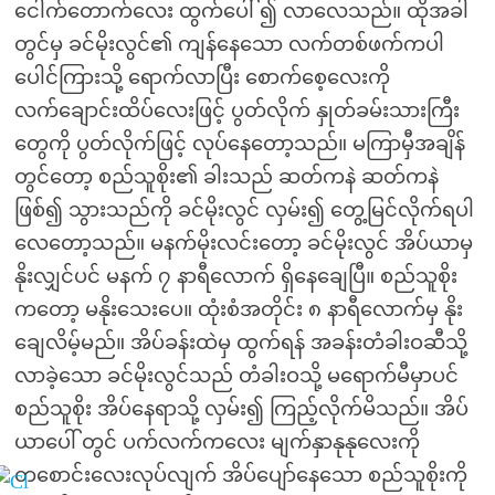
ငေါက်တောက်လေး ထွက်ပေါ် ၍ လာလေသည်။ ထိုအခါ
တွင်မှ ခင်မိုးလွင်၏ ကျန်နေသော လက်တစ်ဖက်ကပါ
ပေါင်ကြားသို့ ရောက်လာပြီး စောက်စေ့လေးကို
လက်ချောင်းထိပ်လေးဖြင့် ပွတ်လိုက် နှုတ်ခမ်းသားကြီး
တွေကို ပွတ်လိုက်ဖြင့် လုပ်နေတော့သည်။ မကြာမှီအချိန်
တွင်တော့ စည်သူစိုး၏ ခါးသည် ဆတ်ကနဲ ဆတ်ကနဲ
ဖြစ်၍ သွားသည်ကို ခင်မိုးလွင် လှမ်း၍ တွေ့မြင်လိုက်ရပါ
လေတော့သည်။ မနက်မိုးလင်းတော့ ခင်မိုးလွင် အိပ်ယာမှ
နိုးလျှင်ပင် မနက် ၇ နာရီလောက် ရှိနေချေပြီ။ စည်သူစိုး
ကတော့ မနိုးသေးပေ။ ထုံးစံအတိုင်း ၈ နာရီလောက်မှ နိုး
ချေလိမ့်မည်။ အိပ်ခန်းထဲမှ ထွက်ရန် အခန်းတံခါးဝဆီသို့
လာခဲ့သော ခင်မိုးလွင်သည် တံခါးဝသို့ မရောက်မီမှာပင်
စည်သူစိုး အိပ်နေရာသို့ လှမ်း၍ ကြည့်လိုက်မိသည်။ အိပ်
ယာပေါ် တွင် ပက်လက်ကလေး မျက်နှာနုနုလေးကို
တစောင်းလေးလုပ်လျက် အိပ်ပျော်နေသော စည်သူစိုးကို