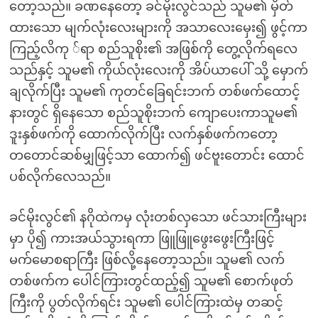
တော့သည်။ ခဏနေတော့ ခင်မိုးလွင်သည် သူမ၏ မှိတ်
ထားသော မျက်လုံးလေးများကို အသာလေးမှေး၍ ဖွင့်ကာ
ကြည့်လိကု ်ရာ စည်သူစိုး၏ အဖြစ်ကို တွေ့လိုက်ရလေ
သည်နှင့် သူမ၏ ကိုယ်လုံးလေးကို အိပ်ယာပေါ် သို့ မှောက်
ချလိုက်ပြီး သူမ၏ ကုတင်ခြေရင်းဘက် တစ်ဖက်ထောင့်
နားတွင် ရှိနေသော စည်သူစိုးဘက် ကျောပေးကာသူမ၏
ဒူးနှစ်ဖက်ကို ထောက်လိုက်ပြီး လက်နှစ်ဖက်ကတော့
တတောင်ဆစ်မျှဖြင့်သာ ထောက်၍ ဖင်ဗူးတောင်း ထောင်
ပစ်လိုက်လေသည်။
ခင်မိုးလွင်၏ နဂိုထဲကမှ လုံးတစ်လှသော ဖင်သားကြီးများ
မှာ ပို၍ ကားအယ်သွားရကာ ဖြူဖြူဖွေးဖွေးကြီးဖြင့်
မက်မောစရာကြီး ဖြစ်လို့နေတော့သည်။ သူမ၏ လက်
တစ်ဖက်က ပေါင်ကြားတွင်ထည့်၍ သူမ၏ စောက်ဖုတ်
ကြီးကို ပွတ်လိုက်ရင်း သူမ၏ ပေါင်ကြားထဲမှ တဆင့်