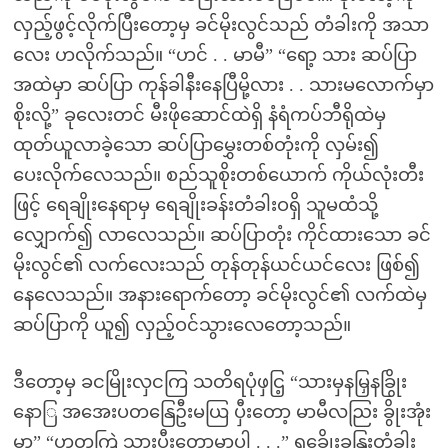
လှည့်ဖွင့်လိုက်ပြီးတော့မှ ခင်မိုးလွင်သည် တံခါးကို အသာ
လေး ဟလိုက်သည်။ “ဟင် . . မာမီ” “ရော့ သား ဆပ်ပြာ
အထဲမှာ ဆပ်ပြာ ကုန်ခါနီးနေပြီမို့လား . . သားမလောက်မှာ
စိုးလို့” ခုလေးတင် မီးဖိုဆောင်ထဲရှိ နံရံကပ်ဘီရိုထဲမှ
ထုတ်ယူလာခဲ့သော ဆပ်ပြာမွှေးတစ်တုံးကို လှမ်း၍
ပေးလိုက်လေသည်။ စည်သူစိုးတစ်ယောက် ကိုယ်လုံးတီး
ဖြင့် ရေချိုးနေရာမှ ရေချိုးခန်းတံခါးဝရှိ သူမထံသို့
လျှောက်၍ လာလေသည်။ ဆပ်ပြာတုံး ကိုင်ထားသော ခင်
မိုးလွင်၏ လက်လေးသည် တုန်တုန်ယင်ယင်လေး ဖြစ်၍
နေလေသည်။ အနားရောက်တော့ ခင်မိုးလွင်၏ လက်ထဲမှ
ဆပ်ပြာကို ယူ၍ လှည့်ဝင်သွားလေတော့သည်။
ဒီတော့မှ ခငမြိုးလှငကြ သတိရပုံဖှငြ့ “သားမှနမြှနခြွိုး
နောြ အအေးပတနြေဦးမယြ ပှီးတော့ မာမီလညြး ခွိုးအုံး
မှာ” “ဟုတကြဲ့ သားပှီးတော့မှာပါ . . .” ရခွေိုးခနြးတံခါး