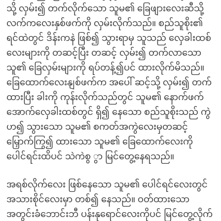
သို့ လှမ်း၍ တက်လိုက်သော သူမ၏ ခြေဖျားလေးဆီသို့
လက်ကလေးနှစ်ဖက်ကို လှမ်းလိုက်သည်။ စည်သူစိုး၏
ရင်ထဲတွင် ဒိန်းကနဲ ဖြစ်၍ သွားရာမှ သူသည် လှေခါးထစ်
လေးများကို တဆင့်ပြီး တဆင့် လှမ်း၍ တက်လာသော
သူ၏ ခြေလှမ်းများကို ရပ်တန့်၍ပင် ထားလိုက်မိသည်။
ခြေထောက်လေးနျစ်ဖက်က အပေါ် ဆင့်သို့ လှမ်း၍ တက်
ထားပြီး ခါးကို ကုန်းလိုက်သည်တွင် သူမ၏ နောက်ဖက်
အောက်လှေခါးထစ်တွင် ရှိ၍ နေသော စည်သူစိုးသည် ကွဲ
ဟ၍ သွားသော သူမ၏ စကတ်အကွဲလေးမှတဆင့်
မြှောက်ကြွ၍ ထားသော သူမ၏ ခြေထောက်လေးကို
ပေါင်ရင်းထိပင် သဲကဲစွ ွာ မြင်တွေ့နေရသည်။
အရစ်လိုက်လေး ဖြစ်နေသော သူမ၏ ပေါင်ရင်လေးတွင်
အသားစိုင်လေးမှာ တစ်၍ နေသည်။ ဝတ်ထားသော
အတွင်းခံဘောင်းဘီ ပန်းနုရောင်လေးကိုပင် မြင်တွေ့လိုက်