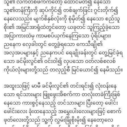
သူ၏ လက်တစ်ဖက်ကတော့ ထောင်မတ်၍ နေသော
သူ၏တန်ကြီးကို ဆုပ်ကိုင်၍ တစ်ချက်ခြင်း ဂွင်းတိုက်၍
နေလေသည်။ မျက်စိနှစ်လုံးကို စုံမှိတ်၍ နေသော စည်သူ
စိုး၏ အမြင်အာရုံထဲတွင်တော့ ယခုတင် သူကြည့်ခဲ့သော
အပြာကားထဲမှ ကာမစပ်ယှက်နေကြသော ပုံရိပ်များ၊
ညနေက လှေခါးတွင် တွေ့ခဲ့ရသော ကေသီချို၏
အလှအပများနှင့် ညနေကပင် ရေချိုးခန်းတွင် တွေ့မြင်ခဲ့ရ
သော ခင်မိုးလွင်၏ ဝင်းဝါ၍ လှပသော ဝတ်လစ်စလစ်
ကိုယ်လုံးများတို့သည် တလှည့်စီ မြင်ယောင်၍ နေမိသည်။
အထူးသဖြင့် မာမီ ခင်မိုးလွင်၏ တင်းရင်း၍ လုံးဝန်းနေ
သော ရင်သားများ ဖြူဖွေးအိစက်ကာ တလုံးတခဲကြီးဖြစ်
နေသော ကားစွင့်နေသည့် တင်သားများ ပြီးတော့ ဖေါင်း
ဖေါင်းလေး ခုံးထနေသည့် အမွှေးပါးလေးများဖြင့် စောက်
ဖုတ်လေးတို့သည် သူ့ကို လွှမ်းခြုံစိုးမိုး၍ နေတော့လေ