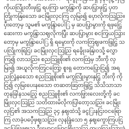
ကိုယလြုံးတီးဖှငြ့ ရပကြာ မကွနြှာကို ဆပပြှာဖှငြ့ ပှတ
တြိုကနြသေော ခငမြိုးလှငကြ လှမြး၍ ပှောလိုကသြညြ။
ပှီးတော့မှ သူမ၏ မကွနြှာပေါြ မှ ဆပပြှာမွားကို ရဖှငြေ့
ဆေးကာ မကွနြှာသဈလိုကပြှီး ဆပပြှာမွား စငကြှယသြှား
တော့မှ မကွနြှာပေါြ ရှိ ရမွေားကို လကတြဈဖကဖြှငြ့ သ
ပလြိုကရြငြး ခငမြိုးလှငသြညြ ရခွေိုးခနြးဝသို့ လွှော
ကြ၍ လာသညြ။ စညသြူစိုး၏ လကထြဲမှ ဘီးကို လှ
မြး၍ အယူလိုကတြှငတြော့ စူးရှ တောကပြှောငြ၍ အရ
ညလြဲ့နသေော စညသြူစိုး၏ မကွလြုံးမွားနှငြ့ ဘီးကို ကို
ငြ၍ လှမြးပေးနသေော တဆတဆြတဖြှငြ့ သိသိသာသာ
တုနခြါနသညြေ့ စညသြူစိုး၏ လကဖြွားလေးတို့ကို ခင
မြိုးလှငသြညြ သတိထားမိလိုကပြါတော့သညြ။ ခငမြိုး
လှငြ၏ အသကသြညြ ၃၄ နှဈထဲသို့ ခငွြးနငြးဝငရြော
ကြ လာခဲ့ပပှေီဖှဈသညြ။ လှနခြဲ့သော ၅ နှဈကွောကြပငြ
ခငပြှနြးဖှဈသူ ဦးမောငမြောငစြိုးသညြ ကှယလြှနသြှားခဲ့