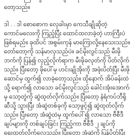
တော့သည်။
ဒါ . . ဒါ စောစောက လှေခါးမှာ ကေသီချိုဆိုတဲ့
ကောင်မလေးကို ကြည့်ပြီး ထောင်ထလာခဲ့တဲ့ ဟာကြီးပဲ
ဖြစ်ရမည်။ ခုထိပင် အစွမ်းကုန် မာကြောလို့နေသေးသည်။
တော်တော့ကို သန်မာလှသည်ပဲ။ ခင်မိုးလွင်သည် မီးဖို
ဘက်ကို ပြန်၍ လှည့်လိုက်ရာက မီးဖိုခလုတ်ကို ပိတ်လိုက်
သည်။ ပြီးတော့ ဖိုပေါ် မှ ဟင်းချိုအိုးကို အဖုံးပိတ်ပြီး မီးဖို
ဆောင်မှ ထွက်၍ လာခဲ့တော့သည်။ ထိုနောက် အိပ်ခန်းထဲ
သို့ ရောက်၍ လာသော ခင်မိုးလွင်သည် ခေါင်းအုံးအောက်
မှ သော့တွဲကို ဆွဲထုတ်လိုက်သည်။ ပြီးတော့ နံရံကပ်ဘီရို
ဆီသို့ သွားပြီး အံဆွဲတစ်ခုကို သော့ဖွင့်၍ ဆွဲထုတ်လိုက်
သည်။ ပြီးတော့ အံဆွဲထဲမှ ထွက်ပေါ် ၍ လာသော ဗီစီဒီ
ချပ်များကို တစ်ချပ်ခြင်း ကြည့်ကာ ဗီစီဒီ ၂ ချပ်ကို
ရွေးထုတ်လိုက်လေသည်။ ပြီးတော့ အံဆွဲကို ပြန်ပိတ်ပြီး