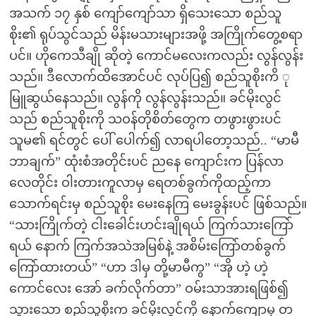
အသက် ၁၇ နှစ် ကျော်ကျော်သာ ရှိသေးသော စည်သူ
စိုး၏ ရုပ်သွင်သည် မိန်းမသားများအဖို့ အကြိုက်တွေ့စရာ
ပင်။ ဟိုကေသီချို ဆိုတဲ့ ကောင်မလေးကလည်း လွန်လွန်း
သည်။ ဒီလောက်ထိအောင်ပင် လုပ်ပြ၍ စည်သူစိုးကိ ု
မြူဆွယ်နေသည်။ လွန်ကို လွန်လွန်းသည်။ ခင်မိုးလွင်
သည် စည်သူစိုးကို သဝန်တိုစိတ်တွေက တဖွားဖွားပင်
သူမ၏ ရင်တွင် ပေါ် ပေါက်၍ လာရပါတော့သည်.. “မာမီ
ဘာချက်” ထုံးစံအတိုင်းပင် ညနေ ကျောင်းက ပြန်လာ
လေတိုင်း ဝါးတားကူလာမှ ရေတစ်ခွက်ကိုထည့်ကာ
သောက်ရင်းမှ စည်သူစိုး မေးနေကြ မေးခွန်းပင် ဖြစ်သည်။
“သားကြိုက်တဲ့ ငါးခေါင်းဟင်းချိုရယ် ကြက်သားကြော်
ရယ် နောက် ကြက်အသဲအမြစ်နဲ့ အစိမ်းကြော်တစ်ခွက်
ကြော်ထားတယ်” “ဟာ ဒါမှ တို့မာမီကွ” “အို ဟဲ့ ဟဲ့
ကောင်လေး အော် ခက်လိုက်တာ” ဝမ်းသာအားရဖြစ်၍
သွားသော စည်သူစိုးက ခင်မိုးလွင်ကို နောက်ကျောမှ တ