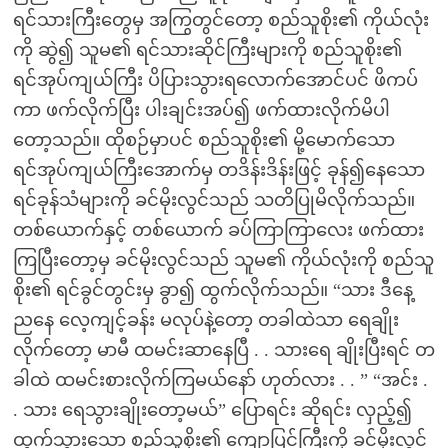
ရင်သားကြီးတွေမှ အကြွတွင်တော့ စည်သူစိုး၏ ကိုယ်လုံး
ကို ဆွဲ၍ သူမ၏ ရင်သားဆိုင်ကြီးများကို စည်သူစိုး၏
ရင်အုပ်ကျယ်ကြီး ပိပြားသွားရလောက်အောင်ပင် ဖိကပ်
ကာ ဖက်လိုက်ပြီး ပါးချင်းအပ်၍ ဖက်ထားလိုက်မိပါ
တော့သည်။ ထိုစဉ်မှာပင် စည်သူစိုး၏ မို့မောက်သော
ရင်အုပ်ကျယ်ကြီးအောက်မှ တဒိန်းဒိန်းဖြင့် ခုန်၍နေသော
ရင်ခုန်သံများကို ခင်မိုးလွင်သည် သတိပြုမိလိုက်သည်။
တစ်ယောက်နှင့် တစ်ယောက် ခပ်ကြာကြာလေး ဖက်ထား
ကြပြီးတော့မှ ခင်မိုးလွင်သည် သူမ၏ ကိုယ်လုံးကို စည်သူ
စိုး၏ ရင်ခွင်တွင်းမှ ခွာ၍ ထွက်လိုက်သည်။ “သား ဒီနေ့
ညနေ လေ့ကျင့်ခန်း မလုပ်နဲ့တော့ တခါထဲသာ ရေချိုး
လိုက်တော့ မာမီ ထမင်းဆာနေပြီ . . သားရေ ချိုးပြီးရင် တ
ခါထဲ ထမင်းစားလိုက်ကြမယ်နော် ဟုတ်လား . . ” “အင်း .
. သား ရေသွားချိုးတော့မယ်” ပြောရင်း ဆိုရင်း လှည့်၍
ထွက်သွားသော စည်သူစိုး၏ ကျောပြင်ကြီးကို ခင်မိုးလွင်