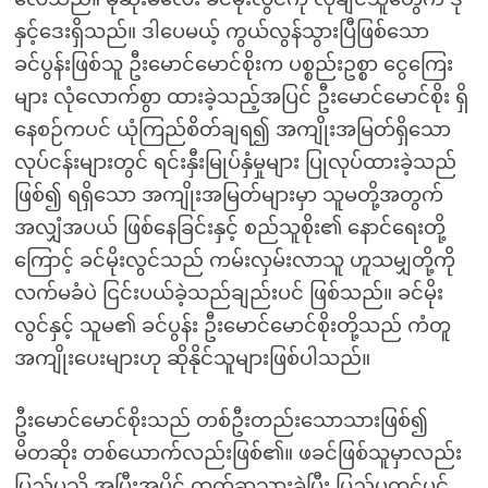
နှင့်ဒေးရှိသည်။ ဒါပေမယ့် ကွယ်လွန်သွားပြီဖြစ်သော
ခင်ပွန်းဖြစ်သူ ဦးမောင်မောင်စိုးက ပစ္စည်းဥစ္စာ ငွေကြေး
များ လုံလောက်စွာ ထားခဲ့သည့်အပြင် ဦးမောင်မောင်စိုး ရှိ
နေစဉ်ကပင် ယုံကြည်စိတ်ချရ၍ အကျိုးအမြတ်ရှိသော
လုပ်ငန်းများတွင် ရင်းနှီးမြုပ်နှံမှုများ ပြုလုပ်ထားခဲ့သည်
ဖြစ်၍ ရရှိသော အကျိုးအမြတ်များမှာ သူမတို့အတွက်
အလျှံအပယ် ဖြစ်နေခြင်းနှင့် စည်သူစိုး၏ နောင်ရေးတို့
ကြောင့် ခင်မိုးလွင်သည် ကမ်းလှမ်းလာသူ ဟူသမျှတို့ကို
လက်မခံပဲ ငြင်းပယ်ခဲ့သည်ချည်းပင် ဖြစ်သည်။ ခင်မိုး
လွင်နှင့် သူမ၏ ခင်ပွန်း ဦးမောင်မောင်စိုးတို့သည် ကံတူ
အကျိုးပေးများဟု ဆိုနိုင်သူများဖြစ်ပါသည်။
ဦးမောင်မောင်စိုးသည် တစ်ဦးတည်းသောသားဖြစ်၍
မိတဆိုး တစ်ယောက်လည်းဖြစ်၏။ ဖခင်ဖြစ်သူမှာလည်း
ပြည်ပသို့ အပြီးအပိုင် ထွက်ခွာသွားခဲ့ပြီး ပြည်ပတွင်ပင်