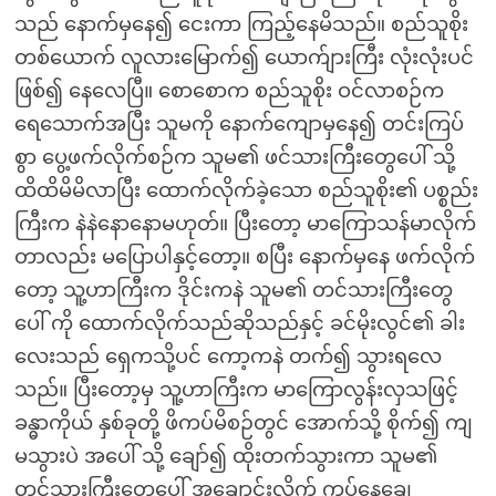
သည် နောက်မှနေ၍ ငေးကာ ကြည့်နေမိသည်။ စည်သူစိုး
တစ်ယောက် လူလားမြောက်၍ ယောက်ျားကြီး လုံးလုံးပင်
ဖြစ်၍ နေလေပြီ။ စောစောက စည်သူစိုး ဝင်လာစဉ်က
ရေသောက်အပြီး သူမကို နောက်ကျောမှနေ၍ တင်းကြပ်
စွာ ပွေ့ဖက်လိုက်စဉ်က သူမ၏ ဖင်သားကြီးတွေပေါ် သို့
ထိထိမိမိလာပြီး ထောက်လိုက်ခဲ့သော စည်သူစိုး၏ ပစ္စည်း
ကြီးက နဲနဲနောနောမဟုတ်။ ပြီးတော့ မာကြောသန်မာလိုက်
တာလည်း မပြောပါနှင့်တော့။ စပြီး နောက်မှနေ ဖက်လိုက်
တော့ သူ့ဟာကြီးက ဒိုင်းကနဲ သူမ၏ တင်သားကြီးတွေ
ပေါ် ကို ထောက်လိုက်သည်ဆိုသည်နှင့် ခင်မိုးလွင်၏ ခါး
လေးသည် ရှေကသို့ပင် ကော့ကနဲ တက်၍ သွားရလေ
သည်။ ပြီးတော့မှ သူ့ဟာကြီးက မာကြောလွန်းလှသဖြင့်
ခန္ဓာကိုယ် နှစ်ခုတို့ ဖိကပ်မိစဉ်တွင် အောက်သို့ စိုက်၍ ကျ
မသွားပဲ အပေါ် သို့ ချော်၍ ထိုးတက်သွားကာ သူမ၏
တင်သားကြီးတွေပေါ် အချောင်းလိုက် ကပ်နေချေ