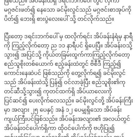
ဖြစ်သည်။ အိပ်ခန်းထဲရှိ ဒရင်းဘက်ပေါ် တွင် လှဲကာ
မဂ္ဂဇင်းဖတ်၍ နေသော ခင်မိုးလွင်သည် မဂ္ဂဇင်းစာအုပ်ကို
ပိတ်၍ ဘေးရှိ စားပွဲလေးပေါ် သို့ တင်လိုက်သည်။
ပြီးတော့ ဒရင်းဘက်ပေါ် မှ ထလိုက်ရင်း အိပ်ခန်းနံရံမှ နာရီ
ကို ကြည့်လိုက်တော့ ည ၁၁ နာရီပင် ရှိပေပြီ။ အိပ်ခန်းဝသို့
သွား၍ အပြင်သို့ ကိုယ်တခြမ်းထွက်ကာကြည့်လိုက်တော့
စည်သူစိုးတစ်ယောက် ဧည့်ခန်းထဲတွင် ဗိစီဒီ ကြည့်၍
ကောင်းနေဆဲပင် ဖြစ်သည်ကို တွေ့လိုက်ရ၍ ခင်မိုးလွင်
သည် အိပ်ခန်းထဲသို့ ပြန်၍ ဝင်လာခဲ့ပြီး စည်သူစိုး၏ကု
တင်ဆီသို့သွား၍ ကုတင်ထက်ရှိ အိပ်ယာလေးကို
ပြင်ဆင်၍ ပေးလိုက်လေသည်။ ခင်မိုးလွင်တို့ အိပ်ခန်းကြီး
မှာ အလျား ၂၅ ပေနှင့် အနံ ၁၂ ပေမျှရှိသော အိပ်ခန်း
ကျယ်ကြီးပင်ဖြစ်သည်။ အိပ်ခန်းအလျား၏ အလယ်တွင်
အိပ်ခန်းဝင်ပေါက်ရှိကာ ထိုဝင်ပေါက်ကို ဗဟိုပြု၍