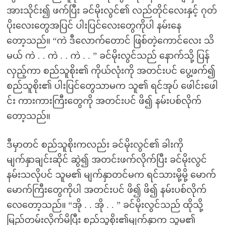
အားသိုင်း၍ ဖက်ပြီး ခင်မိုးလွင်၏ လည်တိုင်လေးနှင့် ဂုတ်
ပိုးလေးတွေအပြင် ပါးပြင်လေးတွေကိုပါ နမ်းနေ
တော့သည်။ “ကဲ ဒီလောက်တောင် ဖြစ်တဲ့ကောင်လေး သိ
မယ် ကဲ . . ကဲ . . ကဲ . . ” ခင်မိုးလွင်သည် နောက်သို့ ပြန်
လှည့်ကာ စည်သူစိုး၏ ကိုယ်လုံးကို အတင်းပင် ပွေ့ဖက်၍
စည်သူစိုး၏ ပါးပြင်တွေသာမက သူ၏ ရင်အုပ် ဖေါင်းဖေါ
င်း ကားကားကြီးတွေကို အတင်းပင် ဖိ၍ နမ်းပစ်လိုက်
တော့သည်။
ဒီမှာတင် စည်သူစိုးကလည်း ခင်မိုးလွင်၏ ခါးကို
မျက်နှာချင်းဆိုင် ဆွဲ၍ အတင်းဖက်လိုက်ပြီး ခင်မိုးလွင်
နမ်းသလိုပင် သူမ၏ မျက်နှာတင်မက ရင်သားမို့မို့ မောက်
မောက်ကြီးတွေကိုပါ အတင်းပင် ဖိ၍ ဖိ၍ နမ်းပစ်လိုက်
လေတော့သည်။ “အို . . အို . . ” ခင်မိုးလွင်သည် ထိုသို့
မြည်တမ်းလိုက်မိပြီး စည်သူစိုး၏မျက်နှာက သူမ၏