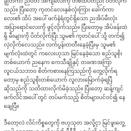
ချွတ်ကာ ညဝတ် အင်္ကျီလေးကို တစ်ထပ်တည်း ဝတ်လိုက်
သည်။ ပြီးတော့ ကုတင်လေးနှစ်လုံးကြား ခေါက်ကာ
လေး၏ ထိပ် အပေါ် ဖက်နံရံတွင်ရှိသော ညအိပ်မီးလုံး
အပြာရောင်လေးကို ဖွင့်လိုက်သည်။ ပြီးတော့မှ အိပ်ခန်းထဲ
ရှိ မီးများကို ပိတ်လိုက်ပြီး သူမ၏ ကုတင်ပေါ် သို့ တက်၍
လှဲလိုက်လေသည်။ လက်ပွန်းတတီးနေခဲ့ပြီးမှ သူမ၏
မျက်လုံးထဲတွင် ကလေးဟုသာ မြင်နေခဲ့သော စည်သူစိုး
တစ်ယောက် ညနေက ကေသီချိုနှင့် တခဏအကြာ
လူငယ်သဘာ၀ စိတ်ကစားနေကြသည်ကို တွေ့လိုက်ရ
တော့မှ စည်သူစိုးတစ်ယောက် လူလားမြောက်ခဲ့ရပြီ
ဆိုသည်ကို သတိထားလိုက်မိခဲ့သည်။ ပြီးတော့ ဆန့်ကျင်
ဖက်လိင်အပေါ် တွင် တပ်မက်သည့် စိတ်များပင်ဝင်၍ နေ
ချေပြီ။
ဒီတော့လဲ လိင်ကိစ္စတွေကို ဗဟုသုတ အလို့ငှာ မြင်ဖူးတွေ့