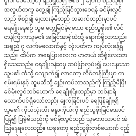
ဖူးပါ စေတော့ဟု ရည်ရွယ်၍ ဗီစီဒီ ၂ ချပ်ကို စည်သူစိုး
အလွယ်တကူ တွေ့၍ ကြည့်မြင်သွားစေရန် ခင်မိုးလွင်
သည် စီစဉ်၍ ချထားခဲ့မိသည် တဆက်တည်းမှာပင်
ရေချိုးနေစဉ် သူမ တွေ့မြင်ခဲ့ရသော စည်သူစိုး၏ လိင်
တန်ကြီးကသူမ၏ အမြင်အာရုံထဲသို့ ရောက်ရှိလာသည်။
အရှည် ၇ လက်မလောက်နှင့် လုံးပတ်က ကျပ်လုံးခန့်ရှိ
သည်။ ထိပ်က အရေပြားလေးက ဟတယ် ဆိုရုံလေးသာ
ရှိသေးသည်။ ရေချိုးခန်းဝမှ ဆပ်ပြာလှမ်း၍ ပေးနေသော
သူမ၏ ထံသို့ လျောက်၍ လာတော့ လိင်တန်ကြီးမှာ တ
ရမ်းရမ်းနှင့် သူမဆီသို့ ချဉ်းကပ်လာသည်ကို ကြည့်မိပြီး
ခင်မိုးလွင်တစ်ယောက် ရေချိုးပြီးသည်မှာ တစ်နာရီ
လောက်ပင်ရှိသော်လည်း ချက်ခြင်းပင် ရေပြန်ချိုး၍
သူမ၏ ကိုယ်လုံးတီး ခန္ဓာကိုယ်ကို စည်သူစိုးမြင်အောင်
ပြန်၍ ပြခဲ့မိသည်ကို ခင်မိုးလွင်သည် သူမဘာသာပင် အံ
သြနေရလေသည်။ ယခုတော့ စည်သူစိုးတစ်ယောက် ဧည့်