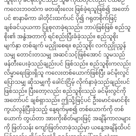
သူစိုးကို ခင်မိုးလွင်သည် သူမ ကိုယ်တိုင်လည်း ငယ်စဉ်
ကလေးဘဝထဲက ဖတဆိုးလေး ဖြစ်ခဲ့ရသူဖြစ်၍ အတော်
ပင် စာနာမိကာ ခါတိုင်းထက်ပင် ပို၍ ဂရုတစိုက်ဖြင့်
ချစ်ခင်ယုယကာ ပြုစုလာခဲ့ရသည်။ ဘာပဲဖြစ်ဖြစ် စည်သူ
စိုး၏ အနွံအတာကို ရင်စည်းပြီးခံခဲ့သည်။ စည်သူစိုး
မျက်နှာ တစ်ချက် မညှိုးစေရ။ စည်သူစိုး လက်ညှိုးညွှန်
သမျှ တောင်းတသမျှ အဆင်သင့်ဖြစ်အောင် သူမသည်
ဖန်တီးပေးခဲ့သည်ချည်းပင် ဖြစ်သည်။ စည်သူစိုးကလည်း
လိမ္မာရေးခြားရှိသူ ကလေးတစ်ယောက်ဖြစ်ပြီး ခင်မိုးလွင်
ပြောသမျှ ဆိုသမျှကို ခေါင်းငြိမ့် လိုက်နာခဲ့သည်ချည်းပင်
ဖြစ်သည်။ ပြီးတော့လည်း စည်သူစိုးသည် ခင်မိုးလွင်ကို
အတော်ပင် ချစ်ရှာသည်။ ဤသို့ဖြင့်ပင် ဦးမောင်မောင်စိုး
ကွယ်လွန်ပြီးခဲ့သည့် နေ့ရက်မှစ၍ တစ်ယောက်ကို တစ်
ယောက် တွယ်တာ အားကိုးစိတ်များဖြင့် အချိန်ကာလများ
ကို ဖြတ်သန်း ကျော်ဖြတ်လာခဲ့သည်မှာ ယနေ့အချိန်ထိပင်