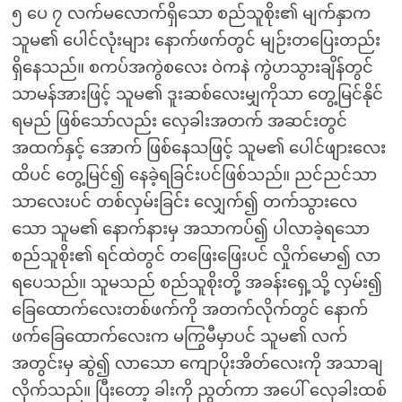
၅ ပေ ၇ လက်မလောက်ရှိသော စည်သူစိုး၏ မျက်နှာက
သူမ၏ ပေါင်လုံးများ နောက်ဖက်တွင် မျဉ်းတပြေးတည်း
ရှိနေသည်။ စကပ်အကွဲစလေး ဝဲကနဲ ကွဲဟသွားချိန်တွင်
သာမန်အားဖြင့် သူမ၏ ဒူးဆစ်လေးမျှကိုသာ တွေ့မြင်နိုင်
ရမည် ဖြစ်သော်လည်း လှေခါးအတက် အဆင်းတွင်
အထက်နှင့် အောက် ဖြစ်နေသဖြင့် သူမ၏ ပေါင်ဖျားလေး
ထိပင် တွေ့မြင်၍ နေခဲ့ရခြင်းပင်ဖြစ်သည်။ ညင်ညင်သာ
သာလေးပင် တစ်လှမ်းခြင်း လျှေက်၍ တက်သွားလေ
သော သူမ၏ နောက်နားမှ အသာကပ်၍ ပါလာခဲ့ရသော
စည်သူစိုး၏ ရင်ထဲတွင် တဖြေးဖြေးပင် လှိုက်မော၍ လာ
ရပေသည်။ သူမသည် စည်သူစိုးတို့ အခန်းရှေ့သို့ လှမ်း၍
ခြေထောက်လေးတစ်ဖက်ကို အတက်လိုက်တွင် နောက်
ဖက်ခြေထောက်လေးက မကြွမီမှာပင် သူမ၏ လက်
အတွင်းမှ ဆွဲ၍ လာသော ကျောပိုးအိတ်လေးကို အသာချ
လိုက်သည်။ ပြီးတော့ ခါးကို ညွတ်ကာ အပေါ် လှေခါးထစ်