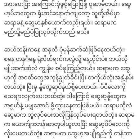
အားပေးပြီး အကြောင်းစုံဖွင့်ပြောပြဖို့ ပူဆာမိတယ်။ ဆွေ
မာ့မိဘတွေက ရုံးဆင်းနောက်ကျတော့ သူတို့အိမ်မှာ
ဆရာမနဲ့ ဆွေမာနှစ်ယောက်တည်းရယ်။ ဆရာမက
မည်သို့မည်ပုံပြုလုပ်လိုက်သည် မသိ။
ဆယ်တန်းကနေ အခုထိ ပုံမှန်ဆက်ဆံဖြစ်နေတယ်တဲ့။
စနေ တနင်္ဂနွေ ရုံးပိတ်ရက်ကလွဲလို့ နေ့တိုင်းပဲ။ ဘယ်လို
မျိုးဆက်ဆံလဲ ကျွန်မ စပ်စုကြည့်တယ်။ ဆရာမက ဆွေ
မာ့ကို အဝတ်တွေအကုန်ချွတ်ခိုင်းပြီး တကိုယ်လုံးအနှံ့နမ်း
တယ်တဲ့။ ပြီးမှ နို့တွေဆုပ်နယ်စို့ပေးတယ်။ ပိပိလေးကို
သေချာလျက်ပေးတယ်တဲ့။ ဒါကြောင့် ဆွေမာ့နို့တွေက
အရွယ်နဲ့ မမျှအောင် ဖွံ့ထွားနေတာဖြစ်မယ်။ ဆရာမကိုလဲ
ဆွေမာက သူလုပ်ပေးသလိုပြန်လုပ်ပေးရတယ်တဲ့။ ဆရာမ
က ယောက်ျားတန်ဆာတုပါယူလာပြီး ဆွေမာ့ပိပိလေးကို
လိုးပေးတယ်တဲ့။ ဆရာမက ဆွေမာ့အပျိုရည်ကို တန်ဆာ