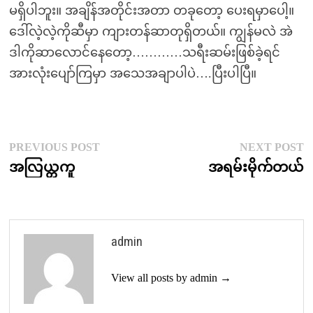
မရှိပါဘူး။ အချိန်အတိုင်းအတာ တခုတော့ ပေးရမှာပေါ့။
ဒေါ်လဲ့လဲ့ကိုဆီမှာ ကျားတန်ဆာတုရှိတယ်။ ကျွန်မလဲ အဲ
ဒါကိုဆာလောင်နေတော့…………သရီးဆမ်းဖြစ်ခဲ့ရင်
အားလုံးပျော်ကြမှာ အသေအချာပါပဲ….ပြီးပါပြီ။
Post
Previous
N
PREVIOUS POST
NEXT POST
post:
p
အလြယ္တကူ
အရမ်းမိုက်တယ်
navigation
admin
View all posts by admin →