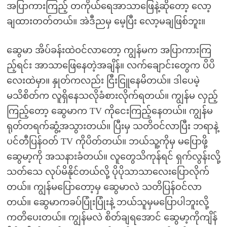
အပြာကားကြည့် တကိုယ်ရေအာသာဖြေနဲ့ဆိုတော့ လော့
ချထားတတ်တယ်။ အဲဒီညမှ မေ့ပြီး လော့မချဖြစ်ဘူး။
ဆွေမာ အိပ်ခန်းထဲဝင်လာတော့ ကျွန်မက အပြာကားကြ
ည့်ရင်း အာသာဖြေနေတဲ့အချိန်။ လက်ချောင်းတွေက ပိပိ
လေးထဲမှာ။ နှုတ်ကလည်း ငြီးငြူနေမိတယ်။ ဒါပေမဲ့
မသိစိတ်က လူရှိနေသလိုခံစားလိုက်ရတယ်။ ကျွန်မ လှည့်
ကြည့်တော့ ဆွေမာက TV ကိုငေးကြည့်နေတယ်။ ကျွန်မ
ရုတ်တရက်ဆွံ့အသွားတယ်။ ပြီးမှ သတိဝင်လာပြီး ဘရာနဲ့
ပင်တီပြန်ဝတ် TV ကိုပိတ်တယ်။ ဘယ်သူ့ကိုမှ မပြောဖို့
ဆွေမာ့ကို အသနားခံတယ်။ လူတွေသိကုန်ရင် ရှက်လွန်းလို့
သတ်သေ လုပ်မိနိုင်တယ်လို့ ပိုပိုသာသာလေးပြောလိုက်
တယ်။ ကျွန်မပြောတော့မှ ဆွေမာလဲ သတိပြန်ဝင်လာ
တယ်။ ဆွေမာကခပ်ပြုံးပြုံးနဲ့ ဘယ်သူမှမပြောပါဘူးလို့
ကတိပေးတယ်။ ကျွန်မလဲ စိတ်ချရအောင် ဆွေမာ့ကိုကျိန်