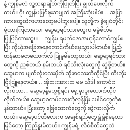
နဲ့ ကျွန်မလဲ သူ့ဘရာချိတ်ကိုဖြုတ်ပြီး ချွတ်ပေးလိုက်
တယ်။ ဝိုး ကျွန်မမြင်ဖူးသမျှထဲ အကြီးဆုံးပါပဲ။ …အပြာ
ကားတွေထဲကဟာတော့မပါဘူးပေါ့။ သူတို့က ခွဲချင်တိုင်း
ခွဲထားကြတာလေ။ ဆွေမာ့ရင်သားတွေက မခွဲစိတ်မ
ပြုပြင်ထားဘူး။… ကျွန်မ ရမက်ဇောအဟုန်လောင်ကျွမ်း
ပြီး ကိုယ့်အခြေအနေတောင်ကိုယ်မေ့သွားပါတယ်။ ပြည့်
တန်ဆာမတယောက်လို ပြုမူမိတော့တယ်။ ဆွေမာ့ရင်သား
တွေကို ညှစ်တယ် နမ်းတယ် ရင်သီးလုံးတွေကို ဆွဲစို့တယ်။
ဆွေမာက မျက်လုံးလေးမှိတ် ဆိုဖာလေးကိုကိုင်ပြီး တီးတိုး
ငြီးငြူနေတယ်။ …အိုးးးးးအားးးးး မမ သီဒါ ကောင်းး
လိုက်တာ… ဆွေမာ့နို့တွေစို့ရင်း ရှေ့မှာဒူးထောက်ထိုင်
လိုက်တယ်။ ဆွေမာ့စကပ်လေးကိုလှန်ပြီး ပေါင်တွေကိုစ
နမ်းတယ်။ ပြီးတော့ ခြေထောက်တွေကို ဆွဲကားလိုက်
တယ်။ ဆွေမာ့ပင်တီလေးက အချစ်ရည်တွေရွှဲရွှဲစိုနေတာ
မြင်တော့ ကြည်နူးမိတယ်။ ကျွန်မရဲ့ လိင်စိတ်တွေလဲ