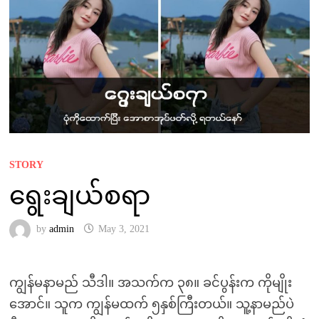
STORY
ရွေးချယ်စရာ
by
admin
May 3, 2021
ကျွန်မနာမည် သီဒါ။ အသက်က ၃၈။ ခင်ပွန်းက ကိုမျိုး
အောင်။ သူက ကျွန်မထက် ၅နှစ်ကြီးတယ်။ သူ့နာမည်ပဲ