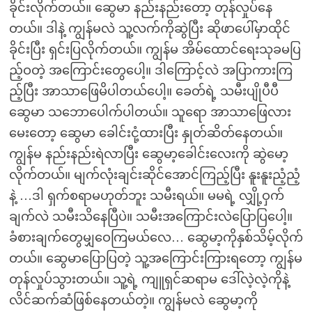
ခိုင်းလိုက်တယ်။ ဆွေမာ နည်းနည်းတော့ တုန်လှုပ်နေ
တယ်။ ဒါနဲ့ ကျွန်မလဲ သူ့လက်ကိုဆွဲပြီး ဆိုဖာပေါ်မှာထိုင်
ခိုင်းပြီး ရှင်းပြလိုက်တယ်။ ကျွန်မ အိမ်ထောင်ရေးသုခမပြ
ည့်ဝတဲ့ အကြောင်းတွေပေါ့။ ဒါကြောင့်လဲ အပြာကားကြ
ည့်ပြီး အာသာဖြေမိပါတယ်ပေါ့။ ခေတ်ရဲ့ သမီးပျိုပီပီ
ဆွေမာ သဘောပေါက်ပါတယ်။ သူရော အာသာဖြေလား
မေးတော့ ဆွေမာ ခေါင်းငုံ့ထားပြီး နှုတ်ဆိတ်နေတယ်။
ကျွန်မ နည်းနည်းရဲလာပြီး ဆွေမာ့ခေါင်းလေးကို ဆွဲမော့
လိုက်တယ်။ မျက်လုံးချင်းဆိုင်အောင်ကြည့်ပြီး နူးနူးညံ့ညံ့
နဲ့ …ဒါ ရှက်စရာမဟုတ်ဘူး သမီးရယ်။ မမရဲ့ လျှို့ဝှက်
ချက်လဲ သမီးသိနေပြီပဲ။ သမီးအကြောင်းလဲပြောပြပေါ့။
ခံစားချက်တွေမျှဝေကြမယ်လေ… ဆွေမာ့ကိုနှစ်သိမ့်လိုက်
တယ်။ ဆွေမာပြောပြတဲ့ သူ့အကြောင်းကြားရတော့ ကျွန်မ
တုန်လှုပ်သွားတယ်။ သူ့ရဲ့ ကျူရှင်ဆရာမ ဒေါ်လဲ့လဲ့ကိုနဲ့
လိင်ဆက်ဆံဖြစ်နေတယ်တဲ့။ ကျွန်မလဲ ဆွေမာ့ကို