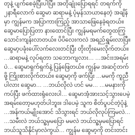
တုနဲ့ ပျက်စေခဲ့ပြီးပါပြီ။ အတိုချုံးပြောရရင် တရက်ကို
၂နာရီလောက် ဆွေမာ ဆရာမနဲ့ ပုံမှန်သာယာနေတဲ့ အချိန်
မှာ ကျွန်မက အပြာကားကြည့် အာသာဖြေနေခဲ့ရတယ်။
ဆွေမာပြောပြတာ နားထောင်ပြီး ကျွန်မရမက်တွေထကြွ
သောင်းကျန်းလာတယ်။ ပိပိလေးကလဲ အရည်ရွှမ်းလာပြီ။
ဆွေမာ့ပခုံးပေါ်လက်လေးတင်ပြီး တိုးတိုးမေးလိုက်တယ်။
…ဆရာမနဲ့ လုပ်ရတာ သဘောကျလား… …အင်းးအရမ်း
ပဲ… ဆွေမာရှက်ရှက်နဲ့ ပြန်ဖြေတယ်။ ကျွန်မ အဆင့်တက်
ဖို့ ကြိုးစားလိုက်တယ်။ ဆွေမာ့ကို ဖက်ပြီး …မမကို ကူညီ
ပါလား ဆွေမာ… …ဘယ်လိုလဲ ဟင် မမ… …မမနားကို
ကပ်ပြီး ဖက်ထားရုံလေးပါ… ဆွေမာအံ့အားသင့်သွားပေမဲ့
အရမ်းတော့မဟုတ်ပါဘူး။ ဒါပေမဲ့ သူက စိတ်ပူပင်တဲ့ပုံနဲ့
…အန်ကယ်မျိုးအောင် သိသွားရင် ဘယ်လိုလုပ်ကြမလဲ…
…သမီးလဲ ဘယ်သူ့မှမပြော မမလဲ ဘယ်သူ့မှမပြောရင်
ဘယ်သူသိနိုင်မှာလဲကွယ်… ကျွန်မ ဆွေမာ့ကို တင်းတင်း