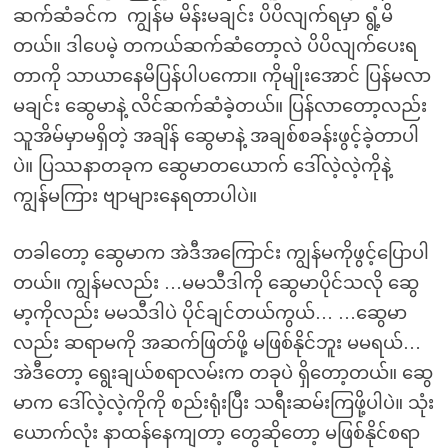
ဆက်ဆံခင်က ကျွန်မ မိန်းမချင်း ပိပိလျက်ရမှာ ရွံ့မိ
တယ်။ ဒါပေမဲ့ တကယ်ဆက်ဆံတော့လဲ ပိပိလျက်ပေးရ
တာကို သာယာနေမိပြန်ပါပကော။ ကိုမျိုးအောင် ပြန်မလာ
မချင်း ဆွေမာနဲ့ လိင်ဆက်ဆံခဲ့တယ်။ ပြန်လာတော့လည်း
သူအိမ်မှာမရှိတဲ့ အချိန် ဆွေမာနဲ့ အချစ်စခန်းဖွင့်ခဲ့တာပါ
ပဲ။ ပြဿနာတခုက ဆွေမာတယောက် ဒေါ်လဲ့လဲ့ကိုနဲ့
ကျွန်မကြား ဗျာများနေရတာပါပဲ။
တခါတော့ ဆွေမာက အဲဒီအကြောင်း ကျွန်မကိုဖွင့်ပြောပါ
တယ်။ ကျွန်မလည်း …မမသီဒါကို ဆွေမာပိုင်သလို ဆွေ
မာ့ကိုလည်း မမသီဒါပဲ ပိုင်ချင်တယ်ကွယ်… …ဆွေမာ
လည်း ဆရာမကို အဆက်ဖြတ်ဖို့ မဖြစ်နိုင်ဘူး မမရယ်…
အဲဒီတော့ ရွေးချယ်စရာလမ်းက တခုပဲ ရှိတော့တယ်။ ဆွေ
မာက ဒေါ်လဲ့လဲ့ကိုကို စည်းရုံးပြီး သရီးဆမ်းကြဖို့ပါပဲ။ သုံး
ယောက်လုံး နာထန်နေကျတာ့ တွေဆိုတော့ မဖြစ်နိုင်စရာ