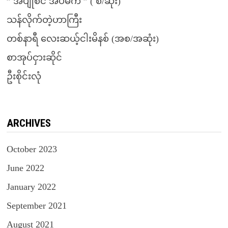
” အပျိုစင် အိပ်မက် ” ( စ/ဆုံး)
သန်လိုက်တဲ့ဟာကြီး
တစ်နာရီ လေးဆယ့်ငါးမိနစ် (အစ/အဆုံး)
စာအုပ်ငှားဆိုင်
ဦးစိုင်းလုံ
ARCHIVES
October 2023
June 2022
January 2022
September 2021
August 2021