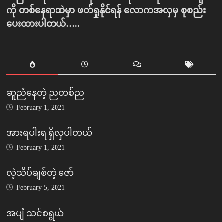
ကို တစ်နေရာထဲမှာ ဖတ်ရှုနိုင်ရန် လောကအလှမှ စုစည်း
ပေးထားပါတယ်…..
ဆူညံနေတဲ့ ညတစ်ည
February 1, 2021
အားရပါးရ ရှိလှပါတယ်
February 1, 2021
လဲ့သိပ်ချစ်တဲ့ ဇော်
February 5, 2021
အပျံ သင်စရွယ်