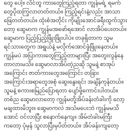
တွေ ပေါ့။ လိင်တူ ကားတွေကြည့်ရတာ ကျွန်မရဲ့ ရမက်
တွေပိုထကြွလာတတ်တယ်။ ကြည့်ရင်းနဲ့လည်း အာသာ
ဖြေတတ်တယ်။ ထုံးစံအတိုင်း ကိုမျိုးအောင်ခရီးထွက်သွား
တော့ ဆွေမာက ကျွန်မအဖော်ရအောင် လာအိပ်ပေးတယ်။
ဆွေမာက ပြည့်ပြည့်ဖြိုးဖြိုးပါပဲ။ တခုရှိတာက သူမ
ရင်သားတွေက အရွယ်နဲ့ မလိုက်အောင်ဖွံဖြိုးနေတယ်။
ကျွန်မပဲ အပြာကားတွေကြည့်တာများပြီး အတွေးလွန်နေ
တာလားမသိ။ ဆွေမာလာအိပ်တဲ့ညဆို သူမနဲ့ စာအုပ်
အကြောင်း ဇာတ်ကားတွေအကြောင်း တခြား
အကြောင်းအရာတွေအစုံ ဆွေးနွေးရင်း အချိန်ကုန်တယ်။
သူမနဲ့ စကားစမြည်ပြောရတာ ပျော်ဖို့ကောင်းပါတယ်။
တစ်ည ဆွေမာလာတော့ ကျွန်မတို့အိပ်ခန်းတံခါးကို လော့
မချထားမိဘူး။ ဆွေမာကလဲ အသံမပေးဘဲ ကျွန်မမသိ
အောင် ဝင်လာပြီး စနောက်နေကျ။ အိမ်တံခါးမကြီး
ကတော့ ပုံမှန် သူလာပြီးမှပိတ်တယ်။ အိပ်ခန်းကျတော့