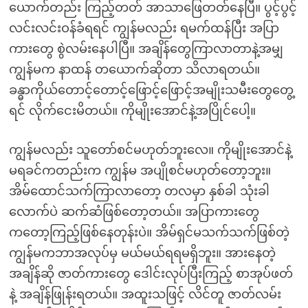
ယောက်တည်း ကြည့်တတ် အာသာဖြေတတ်နေပြီ။ ပွင့်ပွင့်
လင်းလင်းဝန်ခံရရင် ကျွန်မလည်း ရမက်ထန်ပြီး အပြာ
ကားတွေ စွဲလမ်းနေပါပြီ။ အချိန်တွေကြာလာတာနဲ့အမျှ
ကျွန်မက နာထန် တယောက်ဆိုတာ သိလာရတယ်။
ခန္ဓာကိုယ်တောင့်တောင့်ဖြောင့်ဖြောင့်အမျိုးသမီးတွေတွေ့
ရင် လိုက်ငေးမိတယ်။ ကိုမျိုးအောင်နဲ့အပြိုင်ပေါ့။
ကျွန်မလည်း သူတော်စင်မဟုတ်ဘူးလေ။ ကိုမျိုးအောင်နဲ့
မရခင်ကတည်းက ကျွန်မ အပျိုစင်မဟုတ်တော့ဘူး။
အိမ်ထောင်သက်ကြာလာတော့ တလမှာ နှစ်ခါ သုံးခါ
လောက်ပဲ ဆက်ဆံဖြစ်တော့တယ်။ အပြာကားတွေ
ကတော့ကြည့်ဖြစ်နေတုန်းပဲ။ အိမ်ရှင်မသက်သက်ဖြစ်တဲ့
ကျွန်မကဘာအလုပ်မှ မယ်မယ်ရရမရှိဘူး။ အားနေတဲ့
အချိန်ဆို ဇာတ်ကားတွေ ဒေါင်းလုပ်ပြီးကြည့် စာအုပ်ဖတ်
နဲ့ အချိန်ဖြုန်းရတယ်။ အထူးသဖြင့် လိင်တူ ဇာတ်လမ်း