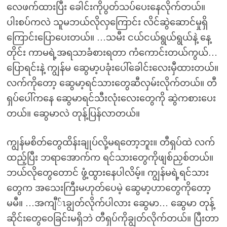
လေဖက်ထားပြီး ခေါင်းကိုပွတ်သပ်ပေးနေလိုက်တယ်။
ပါးစပ်ကလဲ သူမဘယ်လိုလှကြောင်း လိင်ဆွဲဆောင်မှုရှိ
ကြောင်းပြောပေးတယ်။ …သမီး ငယ်ငယ်ရွယ်ရွယ်နဲ့ နေ့
တိုင်း ကာမရဲ့အရသာခံစားရတာ ကံကောင်းတယ်ကွယ်…
ပြောရင်းနဲ့ ကျွန်မ ဆွေမာ့ပခုံးပေါ်ခေါင်းလေးမှီထားတယ်။
လက်ကိုတော့ ဆွေမာ့ရင်သားတွေဆီလှမ်းလိုက်တယ်။ တီ
ရှပ်ပေါ်ကနေ ဆွေမာရင်သီးလုံးလေးတွေကို ဆွဲကစားပေး
တယ်။ ဆွေမာလဲ တုန့်ပြန်လာတယ်။
ကျွန်မစိတ်တွေထိန်းချုပ်လို့မရတော့ဘူး။ တီရှပ်ထဲ လက်
ထည့်ပြီး ဘရာအောက်က ရင်သားတွေကိုဖျစ်ညှစ်တယ်။
ဘယ်လိုတွေတောင် ဖွံ့ထွားနေပါလိမ့်။ ကျွန်မရဲ့ရင်သား
တွေက အသေးကြီးမဟုတ်ပေမဲ့ ဆွေမာ့ဟာတွေကိုတော့
မမီ။ …အကျီ်ၤချွတ်လိုက်ပါလား ဆွေမာ… ဆွေမာ တုန့်
ဆိုင်းတွေဝေခြင်းမရှိဘဲ တီရှပ်ကိုချွတ်လိုက်တယ်။ ပြီးတာ