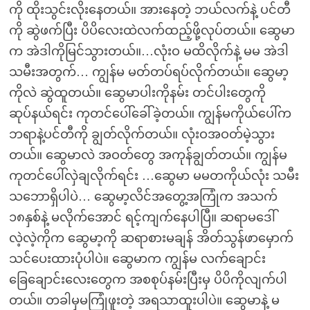
ကို ထိုးသွင်းလိုးနေတယ်။ အားနေတဲ့ ဘယ်လက်နဲ့ ပင်တီ
ကို ဆွဲဖက်ပြီး ပိပိလေးထဲလက်ထည့်ဖို့လုပ်တယ်။ ဆွေမာ
က အဲဒါကိုမြင်သွားတယ်။…လုံးဝ မထိလိုက်နဲ့ မမ အဲဒါ
သမီးအတွက်… ကျွန်မ မတ်တပ်ရပ်လိုက်တယ်။ ဆွေမာ့
ကိုလဲ ဆွဲထူတယ်။ ဆွေမာပါးကိုနမ်း တင်ပါးတွေကို
ဆုပ်နယ်ရင်း ကုတင်ပေါ်ခေါ်ခဲ့တယ်။ ကျွန်မကိုယ်ပေါ်က
ဘရာနဲ့ပင်တီကို ချွတ်လိုက်တယ်။ လုံးဝအဝတ်မဲ့သွား
တယ်။ ဆွေမာလဲ အဝတ်တွေ အကုန်ချွတ်တယ်။ ကျွန်မ
ကုတင်ပေါ်လှဲချလိုက်ရင်း …ဆွေမာ မမတကိုယ်လုံး သမီး
သဘောရှိပါပဲ… ဆွေမာ့လိင်အတွေ့အကြုံက အသက်
၁၈နှစ်နဲ့ မလိုက်အောင် ရင့်ကျက်နေပါပြီ။ ဆရာမဒေါ်
လဲ့လဲ့ကိုက ဆွေမာ့ကို ဆရာစားမချန် အိတ်သွန်ဖာမှောက်
သင်ပေးထားပုံပါပဲ။ ဆွေမာက ကျွန်မ လက်ချောင်း
ခြေချောင်းလေးတွေက အစစုပ်နမ်းပြီးမှ ပိပိကိုလျက်ပါ
တယ်။ တခါမှမကြုံဖူးတဲ့ အရသာထူးပါပဲ။ ဆွေမာနဲ့ မ