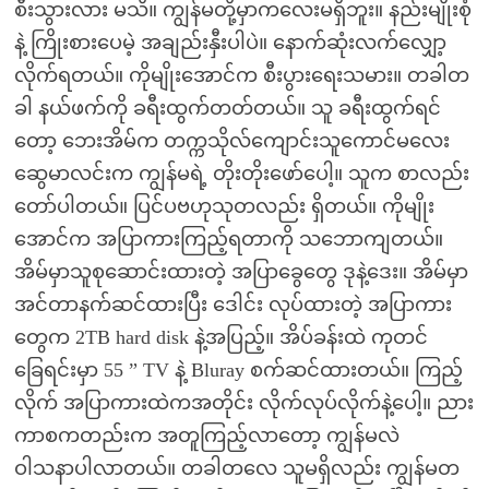
စီးသွားလား မသိ။ ကျွန်မတို့မှာကလေးမရှိဘူး။ နည်းမျိုးစုံ
နဲ့ ကြိုးစားပေမဲ့ အချည်းနှီးပါပဲ။ နောက်ဆုံးလက်လျှော့
လိုက်ရတယ်။ ကိုမျိုးအောင်က စီးပွားရေးသမား။ တခါတ
ခါ နယ်ဖက်ကို ခရီးထွက်တတ်တယ်။ သူ ခရီးထွက်ရင်
တော့ ဘေးအိမ်က တက္ကသိုလ်ကျောင်းသူကောင်မလေး
ဆွေမာလင်းက ကျွန်မရဲ့ တိုးတိုးဖော်ပေါ့။ သူက စာလည်း
တော်ပါတယ်။ ပြင်ပဗဟုသုတလည်း ရှိတယ်။ ကိုမျိုး
အောင်က အပြာကားကြည့်ရတာကို သဘောကျတယ်။
အိမ်မှာသူစုဆောင်းထားတဲ့ အပြာခွေတွေ ဒုနဲ့ဒေး။ အိမ်မှာ
အင်တာနက်ဆင်ထားပြီး ဒေါင်း လုပ်ထားတဲ့ အပြာကား
တွေက 2TB hard disk နဲ့အပြည့်။ အိပ်ခန်းထဲ ကုတင်
ခြေရင်းမှာ 55 ” TV နဲ့ Bluray စက်ဆင်ထားတယ်။ ကြည့်
လိုက် အပြာကားထဲကအတိုင်း လိုက်လုပ်လိုက်နဲ့ပေါ့။ ညား
ကာစကတည်းက အတူကြည့်လာတော့ ကျွန်မလဲ
ဝါသနာပါလာတယ်။ တခါတလေ သူမရှိလည်း ကျွန်မတ