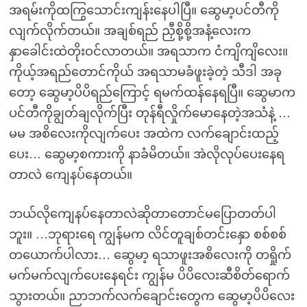
အရမ်းကိုထကြွသောင်းကျန်းနေပါပြီ။ ဆွေမာ့ပင်တီကို
လျက်လိုက်တယ်။ အချစ်ရည် ညှီစို့စို့အနံ့လေးက
နှာခေါင်းထဲတိုးဝင်လာတယ်။ အရသာက ငံကျိကျိလေး။
ကိုယ့်အရည်တောင်ကိုယ် အရသာမခံဖူးခဲ့တဲ့ သီဒါ အခု
တော့ ဆွေမာ့ပိပိရည်ကြောင့် ရမက်ထန်နေရပြီ။ ဆွေမာက
ပင်တီကိုချွတ်ချလိုက်ပြီး တုန်ရီလှိုက်မောနေတဲ့အသံနဲ့ …
မမ အစိလေးကိုလျက်ပေး အထဲက လက်ချောင်းထည့်
ပေး… ဆွေမာ့စကားကို နာခံမိတယ်။ အဲလိုလုပ်ပေးနေရ
တာလဲ ကျေနပ်နေတယ်။
ဘယ်လိုကျေနပ်နေတာလဲဆိုတာတောင်မပြောတတ်ပါ
ဘူး။ …ဘုရားရေ ကျွန်မက လိင်တူချစ်တင်းနှော စစ်စစ်
တယောက်ပါလား… ဆွေမာ့ ရသာဖူးအစိလေးကို တရှိုက်
မက်မက်လျက်ပေးနေရင်း ကျွန်မ ပိပိလေးဆီစိတ်ရောက်
သွားတယ်။ ညာဘက်လက်ချောင်းတွေက ဆွေမာ့ပိပိလေး