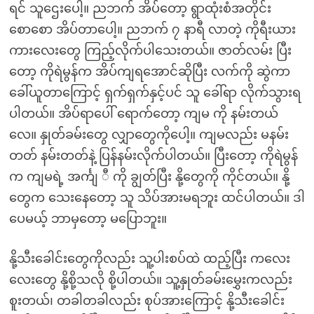
ရင် သူဌေးပေါ့။ ညဘက် အိပ်တော့ ရွာထုံးစံအတိုင်း
စောစော အိပ်တာပေါ့။ ညဘက် ၇ နာရီ လာတဲ့ ကိုရီးယား
ကားလေးတွေ ကြည့်လိုက်ပါသေးတယ်။ ဇာတ်လမ်း ပြီး
တော့ ကိုရဲမွန်က အိပ်ကျရအောင်ဆိုပြီး လက်ကို ဆွဲကာ
ခေါ်ယူတာကြောင့် ရှက်ရှက်နှင့်ပင် သူ ခေါ်ရာ လိုက်သွားရ
ပါတယ်။ အိပ်ရာပေါ် ရောက်တော့ ကျမ ကို နမ်းတယ်
လေ။ နှုတ်ခမ်းတွေ လျှာတွေကိုပေါ့။ ကျမလည်း မနမ်း
တတ် နမ်းတတ်နဲ့ ပြန်နမ်းလိုက်ပါတယ်။ ပြီးတော့ ကိုရဲမွန်
က ကျမရဲ့ အင်္ကျ ီ ကို ချွတ်ပြီး နို့တွေကို ကိုင်တယ်။ နို့
တွေက သေးနေတော့ သူ သိပ်အားမရဘူး ထင်ပါတယ်။ ဒါ
ပေမယ့် ဘာမှတော့ မပြောဘူး။
နို့သီးခေါင်းတွေကိုလည်း သူ့ပါးစပ်ထဲ ထည့်ပြီး ကလေး
လေးတွေ နို့စို့သလို စို့ပါတယ်။ သူ့နှုတ်ခမ်းမွှေးကလည်း
စူးတယ်၊ တခါတခါလည်း စုပ်အားကြောင့် နို့သီးခေါင်း