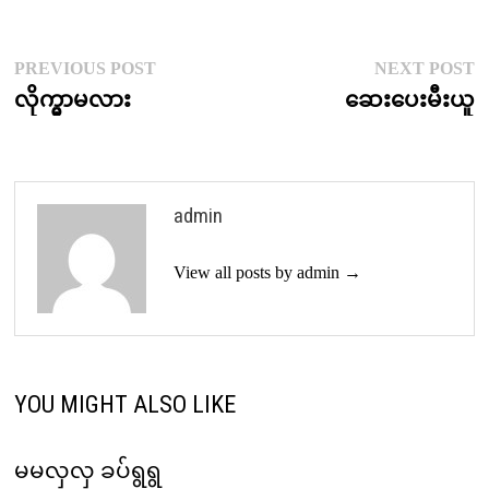
Post
Previous
N
PREVIOUS POST
NEXT POST
post:
p
လိုက္မွာမလား
ဆေးပေးမီးယူ
navigation
admin
View all posts by admin →
YOU MIGHT ALSO LIKE
မမလှလှ ခပ်ရွရွ