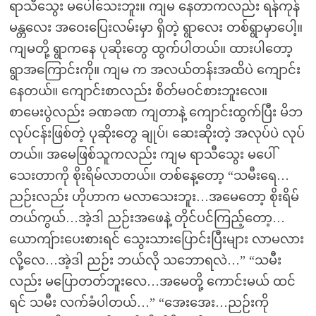
ရာသီသွေး မပေါ်သေးဘူး။ ကျမ နေတာကလည်း ရန်ကုန်
မန္တလေး အဝေးပြေးလမ်းမှာ ရှိတဲ့ ရွာလေး တစ်ရွာမှာပေါ့။
ကျမတို့ ရွာကနေ ပုဆိုးတွေ ထွက်ပါတယ်။ ထားပါတော့
ရွာအကြောင်းကို။ ကျမ က အလယ်တန်းအထိပဲ ကျောင်း
နေတယ်။ ကျောင်းစာလည်း စိတ်မဝင်စားဘူးလေ။
စာမေးပွဲလည်း ခဏခဏ ကျတာနဲ့ ကျောင်းထွက်ပြီး မိဘ
လုပ်ငန်းဖြစ်တဲ့ ပုဆိုးတွေ ချုပ်၊ ဆေးဆိုးတဲ့ အလုပ်ပဲ လုပ်
တယ်။ အမေဖြစ်သူကလည်း ကျမ ရာသီသွေး မပေါ်
သေးတာကို စိုးရိမ်လာတယ်။ တစ်နေ့တော့ “သမီးရေ…
ညဉ်းလည်း ဟိုဟာက မလာသေးဘူး…အမေတော့ စိုးရိမ်
တယ်ကွယ်…အဲ့ဒါ ညဉ်းအဖေနဲ့ တိုင်ပင်ကြည့်တော့…
ယောကျ်ားပေးစားရင် သွေးသားပြောင်းပြီးများ လာမလား
လို့လေ…အဲ့ဒါ ညဉ်း ဘယ်လို သဘောရလဲ…” “သမီး
လည်း မပြောတတ်ဘူးလေ…အမေတို့ ကောင်းမယ် ထင်
ရင် သမီး လက်ခံပါတယ်…” “အေးအေး…ညဉ်းကို