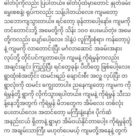
ဓါတ်ပုံကိုလည်း ပြပါတယ်။ ဓါတ်ပုံထဲမှာတောင် နှုတ်ခမ်း
မွှေးစစနဲ့၊ ရုပ်ကလည်း သန့်ပါတယ်လေ။ ကျမတော့
သဘောကျသွားတယ်။ ရင်တော့ ခုန်တာပေါ့နော်။ ကျမကို
တင်တောင်းဘို့ အမေတို့ကို သိန်း ၁၀၀ ပေးမယ်တဲ့။ အမေ
တို့ကလည်း ပျော်ပေါ့လေ။ ဒါနဲ့ပဲ လူကြီးစုံရာ၊ ကန်တော့ပွဲ
နဲ့ ကျမကို လာတောင်းပြီး မင်္ဂလာဆောင် အခမ်းအနား
လုပ်ဘို့ တိုင်ပင်ကျတာပေါ့။ ကျမနဲ့ ကိုရဲမွန်ကလည်း
အချင်းချင်း ကြည့်ပြီး ရင်တွေခုန်၊ ပီတိတွေ ဖြစ်ပေါ့လေ။
ရွာထုံးစံအတိုင်း ထမင်းရည် ချောင်းစီး အလှူ လုပ်ပြီး တ
ရွာလုံးကို ထမင်း ကျွေးတာပါ။ ညနေကျတော့ ကျမက ကို
ရဲမွန်တို့ ရွာကို လိုက်သွားရပါတယ်။ ကျမနဲ့ ကိုရဲမွန် သီးသ
န့်နေဘို့အတွက် ကိုရဲမွန် မိဘတွေက အိမ်လေး တစ်လုံး
ပေးတယ်လေ။ အထင်တော့ မကြီးနဲ့နော်။ ပိုက်ဆံ
အနည်းငယ် ရှိတာနဲ့ ရွာမှာ အိမ်ဝယ်နိုင်တာပေါ့။ ကိုရဲမွန်တို့
က အချမ်းသာကြီး မဟုတ်ပေမယ့် ကျမတို့အနေနဲ့ တွက်