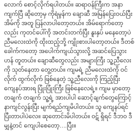
လောက် စောင့်လိုက်ရပါတယ်။ ဆရာဝန်ကြီးက အနာ
ကျက်ပြီ ဆိုတော့မှ ကိုရဲမွန်က ချောဆီ အမြန်ပြေးဝယ်ပြီး
အိမ်ကို အတူ ပြန်လာပါတော့တယ်။ အိမ်ရောက်တော့
လည်း ကုတင်ပေါ်ကို အတင်းတက်ပြီး နူးနှပ် မနေတော့ပဲ
ညီမလေးထဲကို ထိုးထည့်ဘို့ ကျိုးစားပါတော့တယ်။ ဒီတစ်
ခေါက်ကတော့ အပေါက်ကျယ်သွားလို့ အဆင်ပြေသွား
ဟန် တူတယ်။ ချောဆီတွေလည်း အများကြီး သူ့ညီလေး
ကို သုတ်နေတာ တွေ့တယ်။ ကျမရဲ့ ညီမလေးထဲကို ဝင်
လိုက် ထွက်လိုက် ဖြစ်နေတဲ့ သူ့ညီလေးကို ကြည့်ပြီး
ကျေနပ်အားရ ပြုံးပြုံးကြီး ဖြစ်နေလေရဲ့။ ကျမ မှာတော့
တချက် တချက် သူ့ရဲ့ အားပါပါ ဆောင့်ချက်တွေကြောင့်
နာကျင်လွန်းပြီး မျက်ရည်ကျမိပါတယ်။ သူ ကျေနပ်ရင်
ပြီးတာပါပဲလေ။ ဆုတောင်းမိပါတယ်။ ဝဋ် ရှိရင် ဒီဘဝ ဒီ
မျှနဲ့တင် ကျေပါစေတော့….ပြီး။