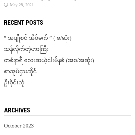
May 28, 2021
RECENT POSTS
” အပျိုစင် အိပ်မက် ” ( စ/ဆုံး)
သန်လိုက်တဲ့ဟာကြီး
တစ်နာရီ လေးဆယ့်ငါးမိနစ် (အစ/အဆုံး)
စာအုပ်ငှားဆိုင်
ဦးစိုင်းလုံ
ARCHIVES
October 2023