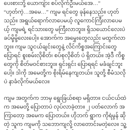
ပေးစားဘို့ ယောကျ်ား စပ်လိုက်ဦးမယ်အေ…”
“ဟုတ်ကဲ့…အမေ…” ကျမ ရင်တွေ ခုန်နေသည်။ ဟုတ်
သည်။ အရွယ်ရောက်လာပေမယ့် လူကောင်ကြီးလာပေမ
ယ့် ကျမရဲ့ ရင်သားတွေ မကြီးလာဘူး။ ရှိသယောင်လေးပဲ
ခပ်မို့မို့လေးပေါ့။ အောက်က အမွှေးတွေလည်း မထွက်လာ
ဘူး။ ကျမ သူငယ်ချင်းတွေနဲ့ လိင်ကိစ္စအကြောင်းတွေ
ပြောရင် စူးစမ်းလိုစိတ်၊ စပ်စုလိုစိတ် ပဲ ရှိတယ်။ အဲ့ဒီ ကိစ္စ
တွေကို စိတ်မဝင်စားဘူး။ ရှင်းရှင်း ပြောရရင် မခံချင်ဘူး
ပေါ့။ ဒါကို အမေတို့က စိုးရိမ်နေကျတယ်။ သူတို့ စီမံသလို
ပဲ နာခံလိုက်မယ်လေ။
ကျမ အတွက်က ဘာမှ ရွေးခြယ်စရာ မရှိတာ။ ငယ်ငယ်ထဲ
က အမေတို့ ပြောတာပဲ လုပ်လာခဲ့တာ။ ၂ ပတ်လောက် အ
ကြာတော့ အမေက ပြောတယ်။ ဟိုဘက် ရွာက ကိုရဲမွန် ဆို
တဲ့ သူက ကျမကို သဘောကျလို့ လာတောင်းမတဲ့လေ။ သူ့