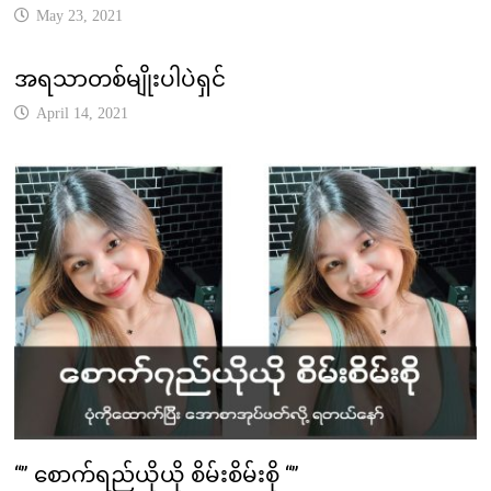
May 23, 2021
အရသာတစ်မျိုးပါပဲရှင်
April 14, 2021
“” စောက်ရည်ယိုယို စိမ်းစိမ်းစို “”