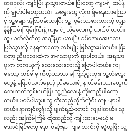
တစ်ခုလုံး ကျင်ပြီး နာသွားတယ်။ ပြီးတော့ ကျမရဲ့ ထမိန်
ကို ချွတ်ပါတော့တယ်။ အမွှေးတွေ လုံးဝ ရှိမနေတာကြော
င့် သူ့ခမျာ အံ့သြဝမ်းသာပြီး သူ့ကွမ်းယာစားထားတဲ့ လျှာ
နီနီကြမ်းကြမ်းကြီးနဲ့ ကျမ ရဲ့ ညီမလေးကို ယက်ပါတယ်။
သူ ယက်လိုက်တဲ့ အချိန်မှာ ယားပြီး ခပ်အေးအေးလေး
ဖြစ်သွားလို့ နေရတာတော့ တစ်မျိုး ဖြစ်သွားပါတယ်။ ပြီး
တော့ ညီမလေးထဲက အရသာဖူးကို ရှာပါတယ်။ အရသာ
ဖူးက တကယ့်ကို သေးသေးလေးလို့ ပြောပါတယ်။ ကျ
မတော့ တစ်ခါမှ ကိုယ့်ဘာသာ မကြည့်ဖူးဘူး။ သူ့တံတွေး
တွေနဲ့ ပြောင်လက်နေတဲ့ ညီမလေးရဲ့ နှုတ်ခမ်းသားတွေကို
ဘေးဘက်တွန်းဖယ်ပြီး သူ့ညီလေးနဲ့ ထိုးထည့်ပါတော့
တယ်။ မဝင်ပါဘူး။ သူ ထိုးထည့်လိုက်တိုင်း ကျမ နာပါ
တယ်။ နာကျင်လွန်းလို့ မျက်ရည်တောင် ကျပါတယ်။ သူ
လည်း အကြိမ်ကြိမ် ထိုးထည့်ဘို့ ကျိုးစားပေမယ့် မ
အောင်မြင်တော့ နောက်ဆုံးမှာ ကျမ လက်ကို ဆွဲယူပြီး သူ့