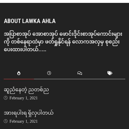
ABOUT LAWKA AHLA
အပြာစာအုပ် အောစာအုပ် ဖောင်းဒိုင်းစာအုပ်ကောင်းများ
ကို တစ်နေရာထဲမှာ ဖတ်ရှုနိုင်ရန် လောကအလှမှ စုစည်း
ပေးထားပါတယ်…..
ဆူညံနေတဲ့ ညတစ်ည
February 1, 2021
အားရပါးရ ရှိလှပါတယ်
February 1, 2021