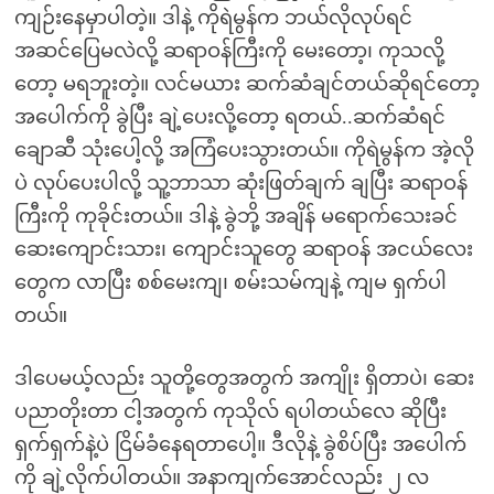
ကျဉ်းနေမှာပါတဲ့။ ဒါနဲ့ ကိုရဲမွန်က ဘယ်လိုလုပ်ရင်
အဆင်ပြေမလဲလို့ ဆရာဝန်ကြီးကို မေးတော့၊ ကုသလို့
တော့ မရဘူးတဲ့။ လင်မယား ဆက်ဆံချင်တယ်ဆိုရင်တော့
အပေါက်ကို ခွဲပြီး ချဲ့ပေးလို့တော့ ရတယ်..ဆက်ဆံရင်
ချောဆီ သုံးပေါ့လို့ အကြံပေးသွားတယ်။ ကိုရဲမွန်က အဲ့လို
ပဲ လုပ်ပေးပါလို့ သူ့ဘာသာ ဆုံးဖြတ်ချက် ချပြီး ဆရာဝန်
ကြီးကို ကုခိုင်းတယ်။ ဒါနဲ့ ခွဲဘို့ အချိန် မရောက်သေးခင်
ဆေးကျောင်းသား၊ ကျောင်းသူတွေ ဆရာဝန် အငယ်လေး
တွေက လာပြီး စစ်မေးကျ၊ စမ်းသမ်ကျနဲ့ ကျမ ရှက်ပါ
တယ်။
ဒါပေမယ့်လည်း သူတို့တွေအတွက် အကျိုး ရှိတာပဲ၊ ဆေး
ပညာတိုးတာ ငါ့အတွက် ကုသိုလ် ရပါတယ်လေ ဆိုပြီး
ရှက်ရှက်နဲ့ပဲ ငြိမ်ခံနေရတာပေါ့။ ဒီလိုနဲ့ ခွဲစိပ်ပြီး အပေါက်
ကို ချဲ့လိုက်ပါတယ်။ အနာကျက်အောင်လည်း ၂ လ