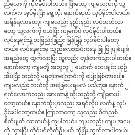
ညီလေးကို ကိုင်ခိုင်းပါတယ်။ ပြီးတော့ ကျမလက်ကို သူ့
လက်က အုပ်မိုးပြီး ရှေ့တိုး နောက်ဆုတ် လုပ်ခိုင်းပါတယ်။
အရှိန်ရလာတော့၊ ကျမလည်း နည်းနည်း လုပ်တတ်လာ
တော့ သူ့လက်ကို ဖယ်ပြီး ကျမကိုပဲ လုပ်ခိုင်းပါတယ်။
လုပ်နေရင်းနဲ့ တဖြည်းဖြည်း မြန်မြန် လုပ်ခိုင်းပါတော့
တယ်။ လုပ်နေရင်းမှ သူ့ညီလေးထိပ်ကနေ ဖြူဖြူပျစ်ပျစ်
အရည်တွေ ထွက်လာပြီး သူလည်း တုန်တက်သွားပါတယ်။
နောက်တော့ ကျမတို့ အတူတူ ၂ ယောက် ဘေးချင်း ယှဉ်
အိပ်ပြီး ထည့်လို့ မရတဲ့အကြောင်းကို ပြောဖြစ်တာပေါ့။
ကျမလည်း ဘယ်လို အဖြေပေးရမလဲ မသိဘူး။ နောက် ၂
ရက်လောက်လည်း အားတာနဲ့ ထိုးထည့်ဘို့ ကျိုးစားပါ
တော့တယ်။ နောက်ဆုံးမှာလည်း အရင်လိုပဲ လက်နဲ့ လုပ်
ခိုင်းပါတော့တယ်။ ကြာလာတော့ သူလည်း စိတ်ညစ်
စိတ်ပျက် လာတယ်နဲ့ တူပါတယ်။ ကျမလည်း ကျမ အမေ
ကို သွားပြီး တိုင်ပင်လိုက်ဦးမယ် ဆိုပြီး ထွက်လာပါတယ်။