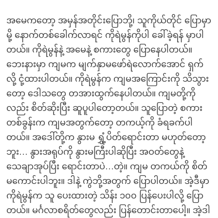
အမေကတော့ အမှန်အတိုင်းပြောဘို့၊ သူကိုယ်တိုင် ပြောမှာ
မို့ နောက်တစ်ခေါက်လာရင် ကိုရဲမွန်ကိုပါ ခေါ်ခဲ့ရန် မှာပါ
တယ်။ ကိုရဲမွန်နဲ့ အမေနဲ့ စကားတွေ ပြောနေပါတယ်။
ဘေးနားမှာ ကျမက မျက်နှာမဖော်ရဲလောက်အောင် ရှက်
လို့ ငုံ့ထားပါတယ်။ ကိုရဲမွန်က ကျမအကြောင်းကို သိသွား
တော့ ဒေါသတွေ တအားထွက်နေပါတယ်။ ကျမတို့ကို
လည်း စိတ်ဆိုးပြီး ဆူပူပါတော့တယ်။ သူပြောတဲ့ စကား
တစ်ခွန်းက ကျမအတွက်တော့ တကယ့်ကို ခံရခက်ပါ
တယ်။ အဒေါ်တို့က နွားမ ရွှံ့ပိတ်ရောင်းတာ မဟုတ်တော့
ဘူး… နွားအရုပ်ကို နွားမကြီးပါဆိုပြီး အဝတ်တွေနဲ့
သေချာအုပ်ပြီး ရောင်းတာပဲ…တဲ့။ ကျမ တကယ်ကို စိတ်
မကောင်းပါဘူး။ ဒါနဲ့ ကွဲဘို့အတွက် ပြောပါတယ်။ အဲ့ဒီမှာ
ကိုရဲမွန်က သူ ပေးထားတဲ့ သိန်း ၁၀၀ ပြန်ပေးပါလို့ ပြော
တယ်။ မင်္ဂလာစရိတ်တွေလည်း ပြန်တောင်းတာပေါ့။ အဲ့ဒါ