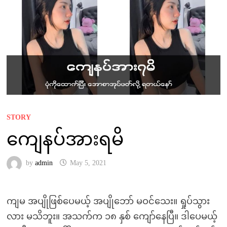
STORY
ကျေနပ်အားရမိ
by
admin
May 5, 2021
ကျမ အပျိုဖြစ်ပေမယ့် အပျိုဘော် မဝင်သေး။ ရှုပ်သွား
လား မသိဘူး။ အသက်က ၁၈ နှစ် ကျော်နေပြီ။ ဒါပေမယ့်