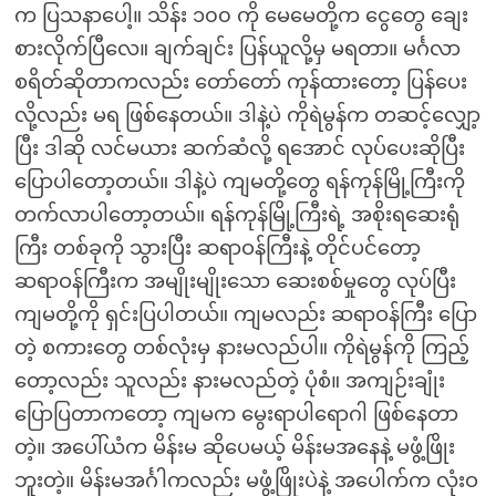
က ပြသနာပေါ့။ သိန်း ၁၀၀ ကို မေမေတို့က ငွေတွေ ချေး
စားလိုက်ပြီလေ။ ချက်ချင်း ပြန်ယူလို့မှ မရတာ။ မင်္ဂလာ
စရိတ်ဆိုတာကလည်း တော်တော် ကုန်ထားတော့ ပြန်ပေး
လို့လည်း မရ ဖြစ်နေတယ်။ ဒါနဲ့ပဲ ကိုရဲမွန်က တဆင့်လျှော့
ပြီး ဒါဆို လင်မယား ဆက်ဆံလို့ ရအောင် လုပ်ပေးဆိုပြီး
ပြောပါတော့တယ်။ ဒါနဲ့ပဲ ကျမတို့တွေ ရန်ကုန်မြို့ကြီးကို
တက်လာပါတော့တယ်။ ရန်ကုန်မြို့ကြီးရဲ့ အစိုးရဆေးရုံ
ကြီး တစ်ခုကို သွားပြီး ဆရာဝန်ကြီးနဲ့ တိုင်ပင်တော့
ဆရာဝန်ကြီးက အမျိုးမျိုးသော ဆေးစစ်မှုတွေ လုပ်ပြီး
ကျမတို့ကို ရှင်းပြပါတယ်။ ကျမလည်း ဆရာဝန်ကြီး ပြော
တဲ့ စကားတွေ တစ်လုံးမှ နားမလည်ပါ။ ကိုရဲမွန်ကို ကြည့်
တော့လည်း သူလည်း နားမလည်တဲ့ ပုံစံ။ အကျဉ်းချုံး
ပြောပြတာကတော့ ကျမက မွေးရာပါရောဂါ ဖြစ်နေတာ
တဲ့။ အပေါ်ယံက မိန်းမ ဆိုပေမယ့် မိန်းမအနေနဲ့ မဖွံ့ဖြိုး
ဘူးတဲ့။ မိန်းမအင်္ဂါကလည်း မဖွံ့ဖြိုးပဲနဲ့ အပေါက်က လုံးဝ