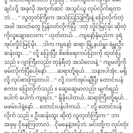
ချင်လို့ အခုလို အကွက်ဆင် အသွင်ယူ လုပ်လိုက်ရတာ
ဘဲ…..” လူတုတ်ကြီးက အသံသြသြကြီးနဲ့ ပြောလိုက်တဲ့
အခါ အဝတ်တွေ ပြန်ဝတ်လိုက်ပြီ းတဲ့ လှိုင်မြင့်မိုး ဆိုတဲ့
ကိုလူချောလေးက “ ဟုတ်တယ်….ကျနော့်နံမည်က ဒုရဲ
အုပ်လှိုင်မြင့်မိုး….ဒါက ကျနော့် ဆရာ မြို့နယ်မှူး ရဲမှူးဦး
ဆန်းထူး….” လို့ ပြောပြီး စိစစ်ရေးကပ်ပြားကို ထုတ်ပြ
သည် ။ ဂျာကြီးလည်း တုန်ရီတဲ့ အသံလေးနဲ့ “ ကျမတို့ကို
ဖမ်းလိုက်ပြီပေါ့နော်……ဆရာတို့ရယ်….သနားပါအုံး..မရှိ
လို့ လုပ်စားကြတာပါ…” လို့ လက်အုပ်ချီပြီး တောင်းပန်
စကား ပြောလိုက်သည် ။ ဆွေဆွေမာလည်း မျက်ရည်
ပေါက် ပေါက် ကျရင်း..“ ရှိခိုးပါတယ်..ဆရာကြီးတို့ရယ်…
မဖမ်းပါနဲ့နော်….တောင်းပန်ပါတယ်….” လို့ တောင်းပန်
လိုက် သည် ။ ဦးဆန်းထူး ဆိုတဲ့ လူတုတ်ကြီးက “ ဘာ
အခုမှ ငိုနေကြတာလဲ…ငိုမနေနဲ့အပိုဘဲ..မင်းတို့က လုပ်တုံး