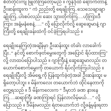
စိတ်တိုင်းကျ ဖြုတ်ကြတော့မည် ။ ကွန်ဒိုထဲ ရောာက်တာနဲ့
ဦးဆန်းထူးက “ ကဲ ညည်းတို့ ရေချိုးကြ..သေသေချာချာ
ချိုးကြ..ပါးစပ်လည်း ဆေး သွားတိုက်ကြ….ဟိုကြားဒီ
ကြား အနံ့မနံစေနဲ့…..” လို့ ပြောလိုက်လို့ ဆွေဆွေမာနဲ့ ဂျာ
ကြီးတို့ ရေချိုးခန်းထဲကို ဝင်ခဲ့ကြရပါသည် ။
ရေချိုးနေကြတဲ့အချိန်မှာ ဦးဆန်းထူး တံခါး လာခေါက်
ပြီး..“ နင်တို့ စောက်ဖုတ်မွှေးတွေကို အပြောင် ရိပ်ထားကြ”
လို့ လာထပ်ပြောပါသည် ။ ဂျာကြီးနဲ့ ဆွေဆွေမာလည်း တ
ယောက်စောက်မွှေးကို တယောက် ရိပ်လိုက်ကြပါသည် ။
ရေချိုးပြီးလို့ အိမ်ရှေ့ကို ပြန်ထွက်ခဲ့တဲ့အခါ ဦးဆန်းထူး မ
ရှိတော့ပါဘူး ။ မိန်းကလေး တယောက်ဘဲ ထိုင်နေတာကို
တွေ့ရသည် ။ ဒီ မိန်းကလေးက “ ဒီမှာဘဲ ခဏ နားနေ
ကြ….ဆရာကြီး ခဏကြာရင် ပြန်လာလိမ့်မယ်….” လို့
ပြောသည် ။ ဒီမိန်းမလည်း ရဲတယောက်ဘဲ လို့ခန့်မှန်းရတာ