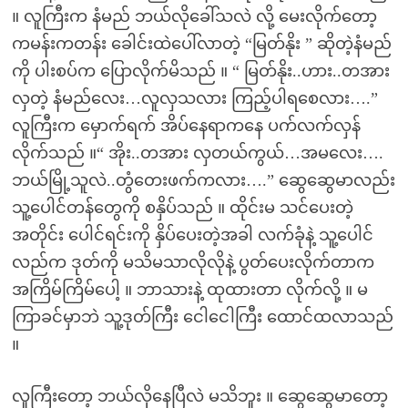
။ လူကြီးက နံမည် ဘယ်လိုခေါ်သလဲ လို့ မေးလိုက်တော့
ကမန်းကတန်း ခေါင်းထဲပေါ်လာတဲ့ “မြတ်နိုး ” ဆိုတဲ့နံမည်
ကို ပါးစပ်က ပြောလိုက်မိသည် ။ “ မြတ်နိုး..ဟား..တအား
လှတဲ့ နံမည်လေး…လူလှသလား ကြည့်ပါရစေလား….”
လူကြီးက မှောက်ရက် အိပ်နေရာကနေ ပက်လက်လှန်
လိုက်သည် ။“ အိုး..တအား လှတယ်ကွယ်…အမလေး….
ဘယ်မြို့သူလဲ..တွံတေးဖက်ကလား….” ဆွေဆွေမာလည်း
သူ့ပေါင်တန်တွေကို စနှိပ်သည် ။ ထိုင်းမ သင်ပေးတဲ့
အတိုင်း ပေါင်ရင်းကို နှိပ်ပေးတဲ့အခါ လက်ခုံနဲ့ သူ့ပေါင်
လည်က ဒုတ်ကို မသိမသာလိုလိုနဲ့ ပွတ်ပေးလိုက်တာက
အကြိမ်ကြိမ်ပေါ့ ။ ဘာသားနဲ့ ထုထားတာ လိုက်လို့ ။ မ
ကြာခင်မှာဘဲ သူ့ဒုတ်ကြီး ငေါငေါကြီး ထောင်ထလာသည်
။
လူကြီးတော့ ဘယ်လိုနေပြီလဲ မသိဘူး ။ ဆွေဆွေမာတော့