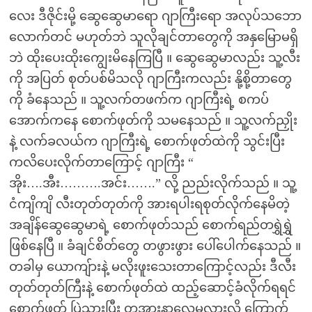
လေး ဒီဇိုင်းမို့ ဆွေဆွေမာရော ဂျာကြီးရော အလုပ်သဘော
လောက်တင် မဟုတ်ဘဲ သူလိုချင်တာတွေကို အနှမြောမရှိ
ဘဲ ထိုးပေးထိုးကျွေးမိနေကြပြီ ။ ဆွေဆွေမာလည်း သူ့လီး
ကို အပြတ် စုတ်ပစ်မိသလို ဂျာကြီးကလည်း နို့စို့တာတွေ
ကို ခံနေသည် ။ သူ့လက်တဖက်က ဂျာကြီးရဲ့ စကပ်
အောက်ကနေ စောက်ဖုတ်ကို သမနေသည် ။ သူ့လက်ညှိုး
နဲ့ လက်ခလယ်က ဂျာကြီးရဲ့ စောက်ဖုတ်ထဲကို သွင်းပြီး
ကလိပေးလိုက်တာကြောင့် ဂျာကြီး “
အိုး….အီး……….အင်း…….” လို့ ညည်းလိုက်သည် ။ သူ့
ငံကျိကျိ လီးတုတ်တုတ်ကို အားရပါးရစုတ်လိုက်နေမိတဲ့
အချိန်ဆွေဆွေမာရဲ့ စောက်ဖုတ်သည် စောက်ရည်တရွှဲရွှဲ
ဖြစ်နေပြီ ။ ခံချင်စိတ်တွေ တဖွားဖွား ပေါ်ပေါက်နေသည် ။
တခါမှ ယောကျ်ားနဲ့ မလိုးဖူးသေးတာကြောင့်လည်း ဒီလီး
တုတ်တုတ်ကြီးနဲ့ စောက်ဖုတ်ထဲ ထည့်ဆောင့်ခံလိုက်ရရင်
စောက်ဖုတ် ပြဲသွားပြီး တအားနာလေမလားလို့ ကြောက်