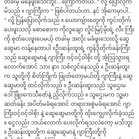
တခါမှ မနေဖူးသေးဘူး…ကြောက်တယ်..” လို့ ပြောလိုက်
မိသည် ။ ဂျာကြီးက “ ဖြစ်ပါတယ်ဟာ..နင် အိုကေမှာပါ..
” လို့ ပြန်ပြောလိုက်သည် ။ ယောကျ်ားတွေကို ကွင်းတိုက်
ပေးဖူးသလို စောစောက ကိုလူချော လှိုင်မြင့်မိုးရဲ့ လီး ကြီး
ကို စုတ်ပေးဖူးပေမယ့် တခါမှ အလိုး မခံဖူးသေးလို့ ဆွေ
ဆွေမာ လန့်နေတာပါ ။ဦးဆန်းထူးရဲ့ ကွန်ဒိုတိုက်ခန်းကြီး
သည် ဆွေဆွေမာနဲ့ ဂျာကြီး ဝင့်ဝင့်ဝါစိုး တို့ အံ့သြသွားရ
လောက်အောင် သား နား သစ်လွင်နေသည် ။ ဦးဆန်းထူး
က သူတို့ကို စိတ်ကြိုက် ဖြုတ်တော့မယ်တို့ ဂျာကြီးနဲ့ ဆွေ
ဆွေမာတို့ ထင်လိုက်သည် ။ ဦးဆန်းထူးသည် သူဌေးမ
ဒေါ်ဖြိုးကေသီဇော်နဲ့ ညှိလိုက်သည် ။ သူဌေးမက သူ့မာ
ဆတ်ခန်း အပိတ်မခံရအောင် တရားအစွဲမခံရအောင် ဂျာ
ကြီးဝင့်ဝင့်ဝါစိုး နဲ့ ဆွေဆွေမာတို့ကို ထိုးကျွေးလိုက်ခဲ့သည်
။ ငွေလည်း ဘယ်လောက် ပေးလိုက်ရသလဲတော့ မသိဘူး
။ ဦးဆန်းထူးတို့က ဆွေဆွေမာနဲ့ ဂျာကြီးတို့ကို