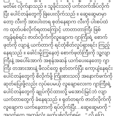
မတိမ်း လိုက်နာသည် ။ သူခိုင်းသလို ပက်လက်အိပ်လိုက်
ပြီး ပေါင်တန်တွေကို ဖြဲပေးလိုက်သည် ။ ဆွေဆွေမာမှာ
တော့ လီးကို အားပါးတရ စုတ်နေရာက လီးကို ပါးစပ်ထဲ
က ထုတ်ပစ်လိုက်ရတာကြောင့် ဟာတာတာကြီး ဖြစ်
ကျန်ရစ်ရင်း ဇာတ်လိုက်ကိုလူချောက ဂျာကြီးရဲ့ စောက်
ဖုတ်ကို လျာနဲ့ ယက်တာကို ရင်တုံစိတ်လှုပ်ရှားရင်း ကြည့်
နေရသည် ။ ဖေါင်းမို့ကြွနေတဲ့ စောက်ဖုတ်ကြီးကို သူ့လျာ
ကြီးနဲ့ အပေါ်အောက် အစုန်အဆန် ယက်ပေးနေတော့ ဂျာ
ကြီး တအားအားနဲ့ ဖီလင်တွေ စွတ်တက်ပြီး ကော့ပျံနေရင်း
ပေါင်တန်တွေကို စိလိုက်ဖို့ ကြိုးစားသလို အနောက်ဖက်ကို
ဆုတ်ပြေးဖို့လည်း လုပ်ပေမယ့် လူချောလေးက ဂျာကြီးရဲ့
ပေါင်တန်တွေကို ချုပ်ကိုင်ထားလို့ မအောင်မြင်ဘဲ လျာ
ယက်တာတွေကို ခံနေရသည် ။ ရုတ်တရက် ဇာတ်လိုက်ကို
လူချောက ယက်နေတာကို ရပ်လိုက်ပြီး…ဆွေဆွေမာကို “
အဝတ်တွေ အကုန်လုံး ချွတ်ပစ်လိုက်စမ်း…” လို့ ပြော