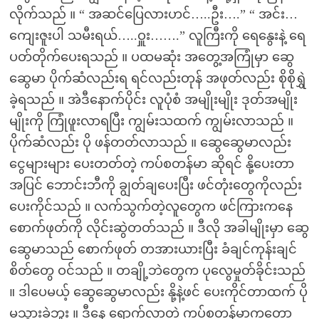
လိုက်သည် ။ “ အဆင်ပြေလားဟင်…..ဦး….” “ အင်း…
ကျေးဇူးပါ သမီးရယ်…..ဝှူး…….” လူကြီးကို ရေနွေးနဲ့ ရေ
ပတ်တိုက်ပေးရသည် ။ ပထမဆုံး အတွေ့အကြုံမှာ ဆွေ
ဆွေမာ ပိုက်ဆံလည်းရ ရင်လည်းတုန် အဖုတ်လည်း စိုစိုရွှဲ
ခဲ့ရသည် ။ အဲဒီနောက်ပိုင်း လူပုံစံ အမျိုးမျိုး ဒုတ်အမျိုး
မျိုးကို ကြုံဖူးလာရပြီး ကျွမ်းသထက် ကျွမ်းလာသည် ။
ပိုက်ဆံလည်း ပို ဖန်တတ်လာသည် ။ ဆွေဆွေမာလည်း
ငွေများများ ပေးတတ်တဲ့ ကပ်စတန်မာ ဆိုရင် နို့ပေးတာ
အပြင် ဘောင်းဘီကို ချွတ်ချပေးပြီး ဖင်တုံးတွေကိုလည်း
ပေးကိုင်သည် ။ လက်သွက်တဲ့လူတွေက ဖင်ကြားကနေ
စောက်ဖုတ်ကို လိုင်းဆွဲတတ်သည် ။ ဒီလို အခါမျိုးမှာ ဆွေ
ဆွေမာသည် စောက်ဖုတ် တအားယားပြီး ခံချင်ကုန်းချင်
စိတ်တွေ ဝင်သည် ။ တချို့ဘဲတွေက ပုလွေမှုတ်ခိုင်းသည်
။ ဒါပေမယ့် ဆွေဆွေမာလည်း နို့နဲ့ဖင် ပေးကိုင်တာထက် ပို
မသွားခဲ့ဘူး ။ ဒီနေ့ ရောက်လာတဲ့ ကပ်စတန်မာကတော့