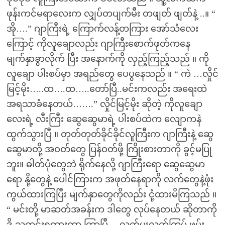
ဖုန်းကင်မရာလေးက လျှပ်တပျက်မီး တဖျတ် ဖျတ်နဲ့ ..။ “
အို….” ဂျာကြီးရဲ့ ကြောက်လန့်တကြား အော်သံလေး
ကြောင့် ကိုလူချောလည်း ဂျာကြီးစောက်ဖုတ်ကနေ
မျက်နှာခွာလိုက် ပြီး အနောက်ကို လှည့်ကြည့်သည် ။ ကို
လူချော ပါးစပ်မှာ အရည်တွေ ပေပွနေသည် ။ “ ကဲ …လှိုင်
မြင့်မိုး…..ထ….ထ…..တော်ပြီ..မင်းကလည်း အရေးထဲ
အရသာခံနေတယ်…….” လှိုင်မြင့်မိုး ဆိုတဲ့ ကိုလူချော
လေးရဲ့ လီးကြီး ဆွေဆွေမာရဲ့ ပါးစပ်ထဲက လျောကနဲ
ထွက်သွားပြီ ။ တုတ်တုတ်ခိုင်ခိုင်လူကြီးက ဂျာကြီးနဲ့ ဆွေ
ဆွေမာတို့ အဝတ်တွေ ပြန်ဝတ်ဖို့ ကြိုးစားတာကို ခွင့်မပြု
ဘူး။ ဓါတ်ပုံတွေဘဲ ရိုက်နေလို့ ဂျာကြီးရော ဆွေဆွေမာ
ရော နို့တွေနဲ့ ပေါင်ကြားက အဖုတ်နေရာကို လက်တွေနဲ့ဖုံး
ကွယ်ထားကြပြီး မျက်နှာတွေကိုလည်း ငုံ့ထားမိကြသည် ။
“ မင်းတို့ မာဆတ်အခန်းက ဒါတွေ လုပ်နေတယ် ဆိုတာကို
ဒို့ သတင်းရထားတာ ကြာပြီ …လက်ပူးလက်ကြပ် ဖမ်း