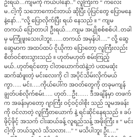
ဦးရယ်…ကျမကို ကယ်ပါနော်..” လူကြီးက “ ကလေး
မ..ငါ့ကို သဘောကောင်းတယ် ဆိုပြီး ပုံပြင်တွေ ပြောမနေ
နဲ့နော်…”လို့ ပြောလိုက်ပြီး ရယ် နေသည် ။ “ ကျမ
တကယ် ပြောတာပါ ဦးရယ်….ကျမ အပျိုစစ်စစ်ပါ..တခါ
မှ မကြုံဖူးသေးပါဘူး……တကယ် အမှန်ပါ….” လို့ ဆွေ
ဆွေမာက အထပ်ထပ် ငိုယိုကာ ပြောတော့ လူကြီးလည်း
စိတ်ဝင်စားသွားသည် ။ ဟုတ်မဟုတ် စမ်းကြည့်
မယ်..ဟုတ်ရင်တော့ ငါတယောက်ထဲနဲ့ဘဲ ပထမဆုံး
ဆက်ဆံဖူးတဲ့ မင်းလေးကို ငါ အပိုင်သိမ်းလိုက်မယ်
ကွာ….. မင်း…..ကိုယ်ပေါ်က အဝတ်တွေကို တခုမကျန်
ချွတ်ပစ်လိုက်စမ်း….. ဟုတ်…ဦး…… ဒီအချိန်မှာ တဖက်
က အခန်းမှာတော့ ဂျာကြီး ဝင့်ဝင့်ဝါစိုး သည် သူမအခန်း
ကို ဝင်လာတဲ့ လူကြီတယောက် နဲ့ ရင်ဆိုင်နေရသည် ။ ခပ်
ဖိုင့်ဖိုင့် အသက် ငါးဆယ်ခန့် လူရည်သန့် အဖိုးကြီး ။ “ မင်း
ငါ့ကို ဘယ်သူလဲ သိသလား…” “ မသိပါဘူး ဦး….”