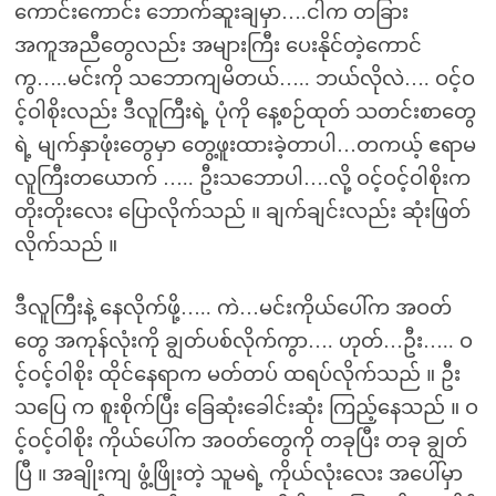
ကောင်းကောင်း ဘောက်ဆူးချမှာ….ငါက တခြား
အကူအညီတွေလည်း အများကြီး ပေးနိုင်တဲ့ကောင်
ကွ…..မင်းကို သဘောကျမိတယ်….. ဘယ်လိုလဲ…. ဝင့်ဝ
င့်ဝါစိုးလည်း ဒီလူကြီးရဲ့ ပုံကို နေ့စဉ်ထုတ် သတင်းစာတွေ
ရဲ့ မျက်နှာဖုံးတွေမှာ တွေ့ဖူးထားခဲ့တာပါ…တကယ့် ဧရာမ
လူကြီးတယောက် ….. ဦးသဘောပါ….လို့ ဝင့်ဝင့်ဝါစိုးက
တိုးတိုးလေး ပြောလိုက်သည် ။ ချက်ချင်းလည်း ဆုံးဖြတ်
လိုက်သည် ။
ဒီလူကြီးနဲ့ နေလိုက်ဖို့….. ကဲ…မင်းကိုယ်ပေါ်က အဝတ်
တွေ အကုန်လုံးကို ချွတ်ပစ်လိုက်ကွာ…. ဟုတ်…ဦး….. ဝ
င့်ဝင့်ဝါစိုး ထိုင်နေရာက မတ်တပ် ထရပ်လိုက်သည် ။ ဦး
သပြေ က စူးစိုက်ပြီး ခြေဆုံးခေါင်းဆုံး ကြည့်နေသည် ။ ဝ
င့်ဝင့်ဝါစိုး ကိုယ်ပေါ်က အဝတ်တွေကို တခုပြီး တခု ချွတ်
ပြီ ။ အချိုးကျ ဖွံ့ဖြိုးတဲ့ သူမရဲ့ ကိုယ်လုံးလေး အပေါ်မှာ