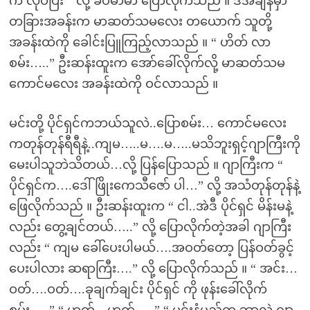
က လုပ်ပြီး ” လို့ ခပ်မာမာ ပြောလိုက်သည် ။ ဒီအချိန်မှာ
တခြားအခန်းက မာဆတ်သမလေး တယောက် သူတို့
အခန်းထဲကို ခေါင်းပြူကြည့်လာသည် ။ “ ဟိတ် လာ
စမ်း…..” ဦးဆန်းထူးက အော်ခေါ်လိုက်လို့ မာဆတ်သမ
ကောင်မလေး အခန်းထဲကို ဝင်လာသည် ။
မင်းတို့ ပိုင်ရှင်ကဘယ်သူလဲ..ပြောစမ်း… ကောင်မလေး
ကတုန်တုန်ရီရီနဲ့..ကျမ…..မ….မ…..မသိဘူးရှင့်ဂျာကြီးကို
မေးပါသူဘဲသိတယ်…လို့ ပြန်ပြောသည် ။ ဂျာကြီးက “
ပိုင်ရှင်က….ဒေါ်ဖြိုးကေသီဇော် ပါ…” လို့ အသံတုန်တုန်နဲ့
ဖြေလိုက်သည် ။ ဦးဆန်းထူးက “ ငါ..အဲဒီ ပိုင်ရှင် မိန်းမနဲ့
လည်း တွေ့ချင်တယ်…..” လို့ ပြောလိုက်တဲ့အခါ ဂျာကြီး
လည်း “ ကျမ ခေါ်ပေးပါမယ်….အဝတ်တော့ ပြန်ဝတ်ခွင့်
ပေးပါလား ဆရာကြီး….” လို့ ပြောလိုက်သည် ။ “ အင်း…
ဝတ်….ဝတ်….ခုချက်ချင်း ပိုင်ရှင် ကို ဖုန်းခေါ်လိုက်