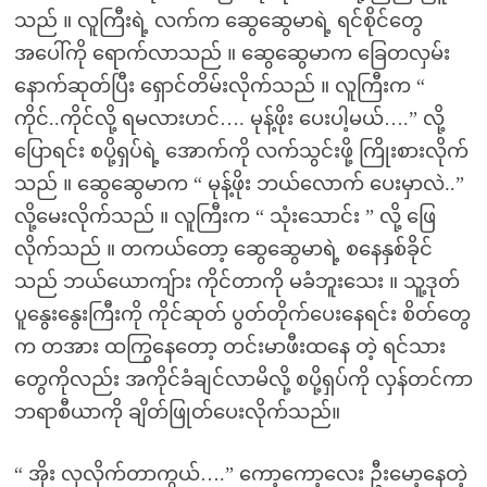
သည် ။ လူကြီးရဲ့ လက်က ဆွေဆွေမာရဲ့ ရင်စိုင်တွေ
အပေါ်ကို ရောက်လာသည် ။ ဆွေဆွေမာက ခြေတလှမ်း
နောက်ဆုတ်ပြီး ရှောင်တိမ်းလိုက်သည် ။ လူကြီးက “
ကိုင်..ကိုင်လို့ ရမလားဟင်…. မုန့်ဖိုး ပေးပါ့မယ်….” လို့
ပြောရင်း စပို့ရှပ်ရဲ့ အောက်ကို လက်သွင်းဖို့ ကြိုးစားလိုက်
သည် ။ ဆွေဆွေမာက “ မုန့်ဖိုး ဘယ်လောက် ပေးမှာလဲ..”
လို့မေးလိုက်သည် ။ လူကြီးက “ သုံးသောင်း ” လို့ ဖြေ
လိုက်သည် ။ တကယ်တော့ ဆွေဆွေမာရဲ့ စနေနှစ်ခိုင်
သည် ဘယ်ယောကျ်ား ကိုင်တာကို မခံဘူးသေး ။ သူ့ဒုတ်
ပူနွေးနွေးကြီးကို ကိုင်ဆုတ် ပွတ်တိုက်ပေးနေရင်း စိတ်တွေ
က တအား ထကြွနေတော့ တင်းမာဖီးထနေ တဲ့ ရင်သား
တွေကိုလည်း အကိုင်ခံချင်လာမိလို့ စပို့ရှပ်ကို လှန်တင်ကာ
ဘရာစီယာကို ချိတ်ဖြုတ်ပေးလိုက်သည်။
“ အိုး လှလိုက်တာကွယ်….” ကော့ကော့လေး ဦးမော့နေတဲ့