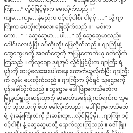
စမ်း…..” “ ဟုတ်…ဟုတ်…..” “ မင်းနံမည်က ဘာလဲ ဂျာ
ကြီး…..” လှိုင်မြင့်မိုးက မေးလိုက်သည် ။ “
ကျမ….ကျမ…နံမည်က ဝင့်ဝင့်ဝါစိုး ပါရှင့်…..” လို့ ဂျာ
ကြီးက ခပ်တိုးတိုးလေး ဖြေလိုက်သည် ။ “ မင်းက
ကော…” “ ဆွေဆွေမာ….ပါ….” လို့ ဆွေဆွေမာလည်း
ခေါင်းလေးငုံ့ပြီး ခပ်တိုးတိုး ဖြေလိုက်သည် ။ ဂျာကြီးနဲ့
ဆွေဆွေမာတို့ အဝတ်တွေကို အမြန်ကောက်ယူ ဝတ်လိုက်
ကြသည် ။ ကိုလူချော ဒုရဲအုပ် လှိုင်မြင့်မိုးက ဂျာကြီး ရဲ့
ဖုန်းကို စားပွဲလေးအပေါ်ကနေ ကောက်ယူလိုက်ပြီး ဂျာကြီး
ကို လှမ်း ပေးလိုက်သည် ။ ဂျာကြီးက ပိုင်ရှင် သူဌေးမကို
ဖုန်းခေါ်လိုက်သည် ။ သူဌေးမ ဒေါ်ဖြိုးကေသီဇော်က
မြို့နယ်မှူးဦးဆန်းထူးကို မာဆတ်အခန်းနဲ့ ကပ်ရက်က သူမ
ပိုင် ဟိုတယ်ကို ဖိတ် ခေါ်လိုက်သည် ။ ဒေါ်ဖြိုးကေသီဇော်
ရဲ့ ရုံးခန်းကြီးထဲကို ဦးဆန်းထူး…လှိုင်မြင့်မိုး…ဂျာကြီး ဝင့်
ဝင့်ဝါစိုး နဲ့ ဆွေဆွေမာတို့ ရောက်သွားကြသည် ။ ဒေါ်ဖြိုး