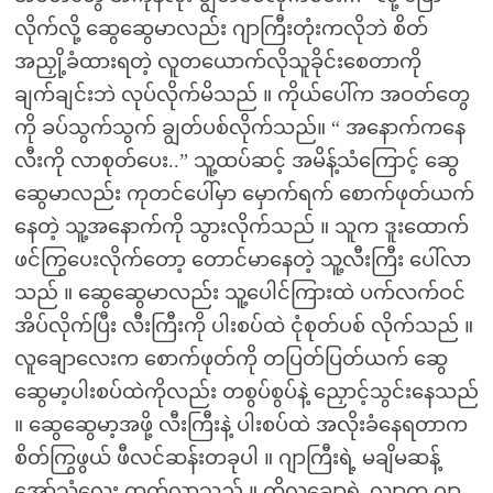
လိုက်လို့ ဆွေဆွေမာလည်း ဂျာကြီးတုံးကလိုဘဲ စိတ်
အညှို့ခံထားရတဲ့ လူတယောက်လိုသူခိုင်းစေတာကို
ချက်ချင်းဘဲ လုပ်လိုက်မိသည် ။ ကိုယ်ပေါ်က အဝတ်တွေ
ကို ခပ်သွက်သွက် ချွတ်ပစ်လိုက်သည်။ “ အနောက်ကနေ
လီးကို လာစုတ်ပေး..” သူ့ထပ်ဆင့် အမိန့်သံကြောင့် ဆွေ
ဆွေမာလည်း ကုတင်ပေါ်မှာ မှောက်ရက် စောက်ဖုတ်ယက်
နေတဲ့ သူ့အနောက်ကို သွားလိုက်သည် ။ သူက ဒူးထောက်
ဖင်ကြွပေးလိုက်တော့ တောင်မာနေတဲ့ သူ့လီးကြီး ပေါ်လာ
သည် ။ ဆွေဆွေမာလည်း သူ့ပေါင်ကြားထဲ ပက်လက်ဝင်
အိပ်လိုက်ပြီး လီးကြီးကို ပါးစပ်ထဲ ငုံစုတ်ပစ် လိုက်သည် ။
လူချောလေးက စောက်ဖုတ်ကို တပြတ်ပြတ်ယက် ဆွေ
ဆွေမာ့ပါးစပ်ထဲကိုလည်း တစွပ်စွပ်နဲ့ ညှောင့်သွင်းနေသည်
။ ဆွေဆွေမာ့အဖို့ လီးကြီးနဲ့ ပါးစပ်ထဲ အလိုးခံနေရတာက
စိတ်ကြွဖွယ် ဖီလင်ဆန်းတခုပါ ။ ဂျာကြီးရဲ့ မချိမဆန့်
အော်သံလေး ထွက်လာသည် ။ ကိုလူချောရဲ့ လျာက ဂျာ