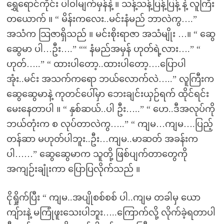
ရွှေရောင်ကိုင်း ပါဝါမျက်မှန်နဲ့ ။ သန့်သန့်ပြန့်ပြန့် နဲ့ လူကြီး
တယောက် ။ “ မိန်းကလေး..မင်းနံမည် ဘာလဲကွ….”
အသံက သြဇာရှိသည် ။ မင်းစိုးရာဇာ အသံမျိုး …။ “ ဆွေ
ဆွေမာ ပါ…ဦး….” ““ နံမည်အမှန် ဟုတ်ရဲ့လား….” “
ဟုတ်…..” “ ထားပါတော့..ထားပါတော့….ပြောပါ
အုံး..မင်း အသက်ကရော ဘယ်လောက်လဲ…..” လူကြီးက
ဆွေဆွေမာနဲ့ ကုတင်ပေါ်မှာ ဘေးချင်းယှဉ်ရက် ထိုင်ရင်း
မေးနေတာပါ ။ “ နှစ်ဆယ်..ပါ ဦး…..” “ ဟေ..ဒီအလုပ်ကို
ဘယ်တုံးက စ လုပ်တာလဲကွ…..” “ ကျမ…ကျမ….ပြည့်
တန်ဆာ မဟုတ်ပါဘူး..ဦး…ကျမ..မာဆတ် အခန်းက
ပါ……” ဆွေဆွေမာက သူတို့ ဖြစ်ပျက်တာတွေကို
အကျဉ်းချုံးကာ ပြောပြလိုက်သည် ။
ငိုရှိုက်ပြီး “ ကျမ..အပျိုစစ်စစ် ပါ..ကျမ တခါမှ ယော
ကျ်ားနဲ့ မကြုံဖူးသေးပါဘူး…..ကြောက်လို့ လိုက်ခဲ့ရတာပါ