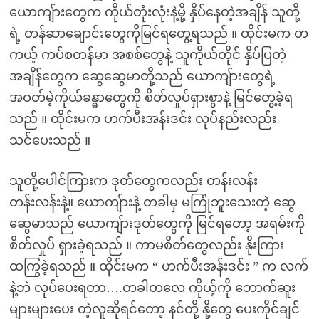
ယောကျ်ားတွေက ကိုယ်တုံးလုံးနဲ့မို့ နှိပ်နေတဲ့အချိန် သူတို့
ရဲ့ တန်ဆာချောင်းတွေကိုမြင်ရတွေ့ရသည် ။ ထိုင်းမက တ
ကယ့် ကပ်စတန်မာ အစစ်တွေနဲ့ သူကိုယ်တိုင် နှိပ်ပြတဲ့
အချိန်တွေက ဆွေဆွေမာတို့သည် ယောကျ်ားတွေရဲ့
အဝတ်မဲ့ကိုယ်ခန္ဓာတွေကို စိတ်လှုပ်ရှားစွာနဲ့ မြင်တွေ့ခဲ့ရ
သည် ။ ထိုင်းမက ဟက်ပီးအန်းဒင်း လုပ်နည်းလည်း
သင်ပေးသည် ။
သူတို့ပေါင်ကြားက ဒုတ်တွေကလည်း တန်းလန်း
တန်းလန်းနဲ့။ ယောကျ်ားနဲ့ တခါမှ မကြုံဘူးသေးတဲ့ ဆွေ
ဆွေမာသည် ယောကျ်ားဒုတ်တွေကို မြင်ရတော့ အရမ်းကို
စိတ်လှုပ် ရှားခဲ့ရသည် ။ ကာမစိတ်တွေလည်း နိုးကြား
ထကြွခဲ့ရသည် ။ ထိုင်းမက “ ဟက်ပီးအန်းဒင်း ” က လက်
နဲ့ဘဲ လုပ်ပေးရတာ….တခါတလေ ကိုယ့်ကို ဘောက်ဆူး
များများပေး တဲ့လူဆိုရင်တော့ နင်တို့ နို့တွေ ပေးကိုင်ချင်