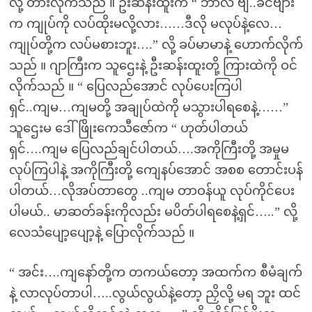
လို့ တားလိုက်သည် ။ ဦးဆန်းထူးက “ ဘာလဲ ဗျ..ခင်ဗျား
က ကျုပ်ကို လပ်ထိုးမလို့လား……ဒီလို မလုပ်နဲ့လေ…
ကျုပ်တို့က လပ်မစားဘူး….” လို့ ခပ်မာမာနဲ့ ဟောက်လိုက်
သည် ။ ဂျာကြီးက သူဌေးနဲ့ ဦးဆန်းထူးတို့ ကြားထဲကို ဝင်
လိုက်သည် ။ “ ပြေလည်အောင် လုပ်ပေးကြပါ
ရှင်..ကျမ…ကျမတို့ အချုပ်ထဲကို မသွားပါရစေနဲ့……”
သူဌေးမ ဒေါ်ဖြိုးကေသီဇော်က “ ဟုတ်ပါတယ်
ရှင်….ကျမ ပြေလည်ချင်ပါတယ်….အကိုကြီးတို့ အမှုမ
လုပ်ကြပါနဲ့ အကိုကြီးတို့ ကျေနပ်အောင် အစစ တောင်းပန်
ပါတယ်…လိုအပ်တာတွေ ..ကျမ တာဝန်ယူ လုပ်ကိုင်ပေး
ပါမယ်.. မာဆတ်ခန်းကိုလည်း မပိတ်ပါရစေနဲ့ရှင်…..” လို့
လေသံပျော့ပျော့နဲ့ ပြောလိုက်သည် ။
“ အင်း….ကျနော်တို့က တကယ်တော့ အထက်က စီမံချက်
နဲ့ လာလုပ်တာပါ…..လွယ်လွယ်နဲ့တော့ ညှိလို့ မရ ဘူး ထင်