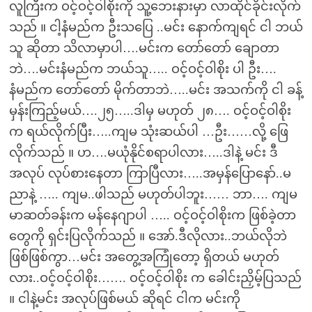
လူကြီးက ဝင့်ဝင့်ဝါစိုးကို သူ့ဘေးနားမှာ လာထိုင်ခိုင်းလိုက်
သည် ။ ငါ့နံမည်က ဦးသပြေ ..မင်း နောက်ကျရင် ငါ ဘယ်
သူ ဆိုတာ သိလာမှာပါ….မင်းက တော်တော် ချောတာ
ဘဲ….မင်းနံမည်က ဘယ်သူ….. ဝင့်ဝင့်ဝါစိုး ပါ ဦး….
နံမည်က တော်တော် မိုက်တာဘဲ…..မင်း အသက်ကို ငါ ခန့်
မှန်းကြည့်မယ်….၂၅…..ဒါမှ မဟုတ် ၂၈…. ဝင့်ဝင့်ဝါစိုး
က ရယ်လိုက်ပြီး…..ကျမ သုံးဆယ်ပါ …ဦး……လို့ ဖြေ
လိုက်သည် ။ ဟ….မယုံနိုင်စရာပါလား…..ဒါနဲ့ မင်း ဒီ
အလုပ် လုပ်စားနေတာ ကြာပြီလား…..အမှန်ပြောနော်..မ
ညာနဲ့ ….. ကျမ..ဖါသည် မဟုတ်ပါဘူး…… ဘာ…. ကျမ
မာဆတ်ခန်းက မန်နေဂျာပါ ….. ဝင့်ဝင့်ဝါစိုးက ဖြစ်ခဲ့တာ
တွေကို ရှင်းပြလိုက်သည် ။ အော်.ဒီလိုလား..ဘယ်လိုဘဲ
ဖြစ်ဖြစ်ကွာ…မင်း အတွေ့အကြုံတော့ ရှိတယ် မဟုတ်
လား..ဝင့်ဝင့်ဝါစိုး……. ဝင့်ဝင့်ဝါစိုး က ခေါင်းညှိမ့်ပြသည်
။ ငါနဲ့မင်း အလုပ်ဖြစ်မယ် ဆိုရင် ငါက မင်းကို