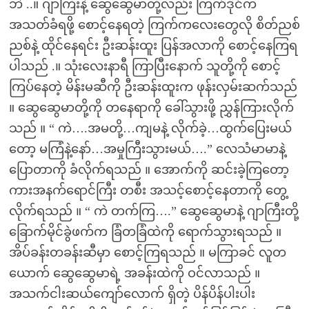
ဘဲ ..။ ဂျာကြီးနဲ့ ဆွေဆွေမာတို့လည်း ကြက်ဒိုင်က
အသတ်ခံရဖို့ စောင့်နေရတဲ့ ကြက်ကလေးတွေလို စိတ်ညစ်
ညစ်နဲ့ ထိုင်နေရင်း ဦးဆန်းထူး ပြန်အလာကို စောင့်နေကြရ
ပါသည် .။ သုံးလေးနာရီ ကြာပြီးနောက် သူတို့ကို စောင့်
ကြပ်နေတဲ့ မိန်းမဆီကို ဦးဆန်းထူးက ဖုန်းလှမ်းဆက်သည်
။ ဆွေဆွေမာတို့ကို တနေရာကို ခေါ်သွားဖို့ ညွှန်ကြားလိုက်
သည် ။ “ ကဲ….အမတို့…ကျမနဲ့ လိုက်ခဲ့…ထွက်ပြေးမယ်
တော့ မကြံနဲ့နော်…အမှုကြီးသွားမယ်….” လေသံမာမာနဲ့
ပြောတာကို ခံလိုက်ရသည် ။ အောက်ကို ဆင်းခဲ့ကြတော့
ကားအနက်ရောင်ကြီး တစီး အသင့်စောင့်နေတာကို တွေ့
လိုက်ရသည် ။ “ ကဲ တက်ကြ….” ဆွေဆွေမာနဲ့ ဂျာကြီးတို့
ခြောက်မိုင်ခွဲဖက်က ခြံတခြံထဲကို ရောက်သွားရသည် ။
အိပ်ခန်းတခန်းဆီမှာ စောင့်ကြရသည် ။ မကြာခင် လူတ
ယောက် ဆွေဆွေမာရဲ့ အခန်းထဲကို ဝင်လာသည် ။
အသက်ငါးဆယ်ကျော်လောက် ရှိတဲ့ ပိန်ပိန်ပါးပါး