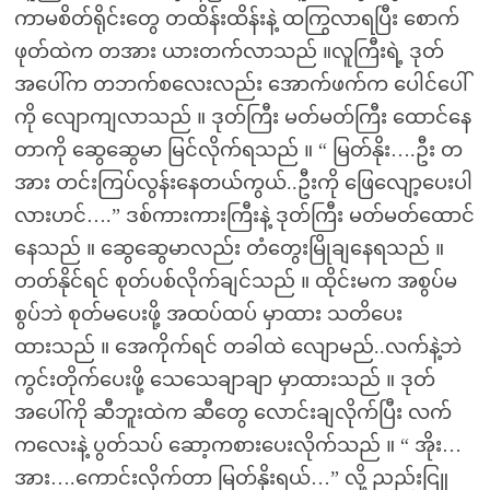
ကာမစိတ်ရိုင်းတွေ တထိန်းထိန်းနဲ့ ထကြွလာရပြီး စောက်
ဖုတ်ထဲက တအား ယားတက်လာသည် ။လူကြီးရဲ့ ဒုတ်
အပေါ်က တဘက်စလေးလည်း အောက်ဖက်က ပေါင်ပေါ်
ကို လျောကျလာသည် ။ ဒုတ်ကြီး မတ်မတ်ကြီး ထောင်နေ
တာကို ဆွေဆွေမာ မြင်လိုက်ရသည် ။ “ မြတ်နိုး….ဦး တ
အား တင်းကြပ်လွန်းနေတယ်ကွယ်..ဦးကို ဖြေလျော့ပေးပါ
လားဟင်….” ဒစ်ကားကားကြီးနဲ့ ဒုတ်ကြီး မတ်မတ်ထောင်
နေသည် ။ ဆွေဆွေမာလည်း တံတွေးမြိုချနေရသည် ။
တတ်နိုင်ရင် စုတ်ပစ်လိုက်ချင်သည် ။ ထိုင်းမက အစွပ်မ
စွပ်ဘဲ စုတ်မပေးဖို့ အထပ်ထပ် မှာထား သတိပေး
ထားသည် ။ အေကိုက်ရင် တခါထဲ လျောမည်..လက်နဲ့ဘဲ
ကွင်းတိုက်ပေးဖို့ သေသေချာချာ မှာထားသည် ။ ဒုတ်
အပေါ်ကို ဆီဘူးထဲက ဆီတွေ လောင်းချလိုက်ပြီး လက်
ကလေးနဲ့ ပွတ်သပ် ဆော့ကစားပေးလိုက်သည် ။ “ အိုး…
အား….ကောင်းလိုက်တာ မြတ်နိုးရယ်…” လို့ ညည်းငြူ