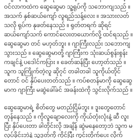
ဝင်လာကထဲက ဆွေဆွေမာ သူ့ရုပ်ကို သဘောကျသည် ။
အသက် နှစ်ဆယ်ကျော် လူရည်သန့်လေး ။ အသားလတ်
သလို ရုပ်က နုဖတ်နေသည် ။ ရုတ်တရက် ဆိုရင်
ဆယ်ကျော်သက် ကောင်လေးတယောက်လို့ ထင်ရသည် ။
ဆွေဆွေမာ တင် မဟုတ်ဘူး ။ ဂျာကြီးလည်း သဘောကျ
သွားသည် ။ ဆွေဆွေမာတို့ ဂျာကြီးက သုံးဆယ်စွန်းစွန်း
ကချင်နဲ့ ပဒေါင်ကပြား ။ ခေတ်ဆန်ပြီး ဟော့တ်သည် ။
သူက သူကြိုက်တဲ့လူ ဆို၇င် တခါတခါ သူကိုယ်တိုင်
တောင် ဝင် နှိပ်ပေးတတ်သည် ။ ကပ်စတန်မာကို ဆွေဆွေ
မာက ဂျာကြီး မဆွဲခေါ်ခင် အခန်းထဲကို သွင်းလိုက်သည် ။
ဆွေဆွေမာရဲ့ စိတ်တွေ မတည်ငြိမ်ဘူး ။ ဒူးတွေတောင်
တုန်နေသည် ။ ကိုလူချောလေးကို ကိုယ်တုံးလုံးနဲ့ ဆီ လူး
ပြီး နှိပ်ပေးတာ ခါတိုင်းလို အချိန် ဆွဲမနေတော့ဘဲ သူက မ
လုပ်ခိုင်းဘဲနဲ့ သူ့ဒုတ်ကို ကိုင်ပြီး ကွင်းတိုက်ပေး လိုက်