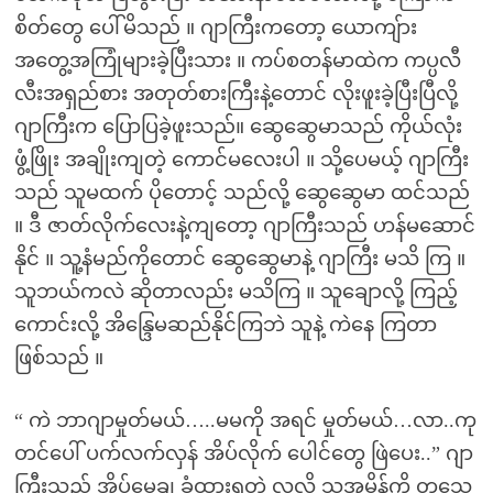
စိတ်တွေ ပေါ်မိသည် ။ ဂျာကြီးကတော့ ယောကျ်ား
အတွေ့အကြုံများခဲ့ပြီးသား ။ ကပ်စတန်မာထဲက ကပ္ပလီ
လီးအရှည်စား အတုတ်စားကြီးနဲ့တောင် လိုးဖူးခဲ့ပြီးပြီလို့
ဂျာကြီးက ပြောပြခဲ့ဖူးသည်။ ဆွေဆွေမာသည် ကိုယ်လုံး
ဖွံ့ဖြိုး အချိုးကျတဲ့ ကောင်မလေးပါ ။ သို့ပေမယ့် ဂျာကြီး
သည် သူမထက် ပိုတောင့် သည်လို့ ဆွေဆွေမာ ထင်သည်
။ ဒီ ဇာတ်လိုက်လေးနဲ့ကျတော့ ဂျာကြီးသည် ဟန်မဆောင်
နိုင် ။ သူ့နံမည်ကိုတောင် ဆွေဆွေမာနဲ့ ဂျာကြီး မသိ ကြ ။
သူဘယ်ကလဲ ဆိုတာလည်း မသိကြ ။ သူချောလို့ ကြည့်
ကောင်းလို့ အိန္ဒြေမဆည်နိုင်ကြဘဲ သူနဲ့ ကဲနေ ကြတာ
ဖြစ်သည် ။
“ ကဲ ဘာဂျာမှုတ်မယ်…..မမကို အရင် မှုတ်မယ်…လာ..ကု
တင်ပေါ် ပက်လက်လှန် အိပ်လိုက် ပေါင်တွေ ဖြဲပေး..” ဂျာ
ကြီးသည် အိပ်မွေ့ချ ခံထားရတဲ့ လူလို သူ့အမိန့်ကို တသွေ