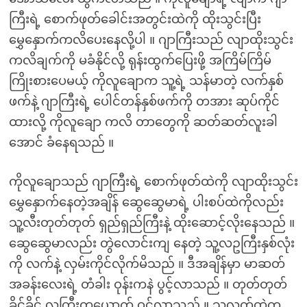
ကြီးရဲ့ စောက်ဖုတ်ခေါင်းအတွင်းထဲကို ထိုးသွင်းပြီး
မွှေနှောက်ကလိပေးနေလို့ပါ ။ ဂျာကြီးသည် လျာထိုးသွင်း
ကလိချက်ကို မခံနိုင်လို့ ရုန်းထွက်ပြေးဖို့ အကြိမ်ကြိမ်
ကြိုးစားပေမယ့် ကိုလူချောက သူ့ရဲ့ သန်မာတဲ့ လက်နှစ်
ဖက်နဲ့ ဂျာကြီးရဲ့ ပေါင်တန်နှစ်ဖက်ကို တအား ဆုပ်ကိုင်
ထားလို့ ကိုလူချော ကလိ တာတွေကို ဆတ်ဆတ်လူးခါ
အောင် ခံနေရသည် ။
ကိုလူချောသည် ဂျာကြီးရဲ့ စောက်ဖုတ်ထဲကို လျာထိုးသွင်း
မွှေနှောက်နေတဲ့အချိန် ဆွေဆွေမာရဲ့ ပါးစပ်ထဲကိုလည်း
သူ့လီးတုတ်တုတ် ရှည်ရှည်ကြီးနဲ့ ထိုးဆောင့်လိုးနေသည် ။
ဆွေဆွေမာလည်း တွဲလောင်းကျ နေတဲ့ သူ့လဥကြီးနှစ်လုံး
ကို လက်နဲ့ လှမ်းကိုင်လိုက်မိသည် ။ ဒီအချိန်မှာ မာဆတ်
အခန်းလေးရဲ့ တံခါး ဝုန်းကနဲ ပွင့်လာသည် ။ တုတ်တုတ်
ခိုင်ခိုင် လူကြီးတယောက် ဝင်လာသည် ။ သူ့လက်ထဲက