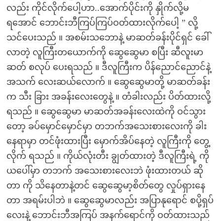
လည်း ကိုင်လိုက်ပေါ့ဟာ..အောက်ပိုင်းကို နှိုက်လို့မ
ရအောင် ဘောင်းဘီကြပ်ကြပ်ဝတ်ထားလိုက်ပေါ့ ” လို့
သင်ပေးသည် ။ အစမ်းသဘောနဲ့ မာဆတ်ခန်းပိုင်ရှင် ခေါ်
လာတဲ့ လူကြီးတယောက်ကို ဆွေဆွေမာ စပြီး ဆီလူးမာ
ဆတ် စလုပ် ပေးရသည် ။ ဒီလူကြီးက ပိန်ညောင်ညောင်နဲ့
အသက် လေးဆယ်လောက် ။ ဆွေဆွေမာတို့ မာဆတ်ခန်း
က သီး ခြား အခန်းလေးတွေနဲ့ ။ တံခါးလည်း ပိတ်ထားလို့
ရသည် ။ ဆွေဆွေမာ မာဆတ်အခန်းလေးထဲကို ဝင်သွား
တော့ ခပ်မှောင်မှောင်မှာ တဘက်အသေးစားလေးကို ခါး
နေရာမှာ တင်ဖုံးထားပြီး မှောက်အိပ်နေတဲ့ လူကြီးကို တွေ့
လိုက် ရသည် ။ ကိုယ်လုံးတီး ချွတ်ထားတဲ့ ဒီလူကြီးရဲ့ ကို
ယပေါ်မှာ တဘက် အသေးစားလေးဘဲ ဖုံးထားတယ် ဆို
တာ ကို သိနေတာနဲ့တင် ဆွေဆွေမာ့စိတ်တွေ လှုပ်ရှားနေ
တာ အရမ်းပါဘဲ ။ ဆွေဆွေမာလည်း အပြာနုရောင် စပို့ရှပ်
လေးနဲ့ ဘောင်းဘီအကြပ် အနက်ရောင်ကို ဝတ်ထားသည်