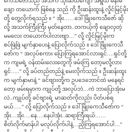
ကေသီဇော်သည် အသက် သုံးဆယ်ကျော် အရွယ် မိန်းမ
ချော တယောက် ဖြစ်နေ သည် ကို ဦးဆန်းထူးနဲ့ လှိုင်မြင့်မိုး
တို့ တွေ့လိုက်ရသည် ။ “ အိုး……ဒေါ်ဖြိုးကေသီဇော် ဆို
လို့ အသက်ကြီးကြီး မှတ်နေတာ..တကယ့်ကို ချောလှတဲ့
မမလေး တယောက်ပါလားဗျာ…” လို့ လှိုင်မြင့်မိုးက
စပ်ဖြဲဖြဲ မျက်နှာပေးနဲ့ ပြောလိုက်သည် ။ ဒေါ်ဖြိုးကေသီ
ဇော်က “ အလုပ်စကား ပြောကြရအောင်လားရှင်….ရှင်တို့
က ကျမရဲ့ ဝန်ထမ်းလေးတွေကို ဖမ်းကြ တော့မလို့လား
ရှင်…..” လို့ ခပ်တည်တည်နဲ့ မေးလိုက်သည် ။ ဦးဆန်းထူး
က မျက်နှာမာနဲ့ “ ခင်ဗျားတို့က ဥပဒေဘောင်ထဲ မနေရင်
တော့ ဖမ်းရမှာက ကျုပ်တို့ အလုပ်ဘဲ…ကဲ ဘာပြောအုံးမ
လဲ..ကျုပ်တို့ ခင်ဗျားရဲ့ မာဆတ်ကိုလည်း ပိတ်ပစ်ရ
မယ်…..” လို့ ပြောလိုက်သည် ။ ဒေါ်ဖြိုးကေသီဇော်က “
အိုး…အိုး….နေ….နေပါအုံး..ဆရာကြီးရယ်……
စိတ်လိုက်မာန်ပါ မလုပ်လိုက်ပါနဲ့…ညှိကြရအောင်ပါ…”