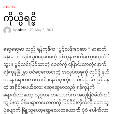
STORY
ကိုယ္ဖိရင္ဖိ
by
admin
May 5, 2021
ဆွေဆွေမာ သည် ရန်ကုန်က “ပွင့်လန်းဝေဆာ ” မာဆတ်
ခန်းမှာ အလုပ်လုပ်နေပေမယ့် ရန်ကုန် ဇာတိတော့မဟုတ်ပါ
ဘူး ။ ပွင့်လင်းမြင်သာတဲ့ ခေတ်ကို ပြောင်းလာတဲ့နောက်
ရန်ကုန်မြို့မှာ ဝင်ငွေကောင်းတဲ့ အလုပ်တခုကို လုပ်ဖို့ နယ်
ကနေ ရောက်လာတာပါ ။ နယ်မှာတုံးက မီးခဲပြာဖုံး ဖြစ်နေ
တဲ့ အရိုင်းစပယ်လေး ဆွေဆွေမာသည် ရန်ကုန်ကို
ရောက်လာတော့ လူပွဲစား တယောက်က အလှပြင်မိတ်ကပ်
ကျွမ်းတဲ့ မိန်းမရှာတယောက်ကို ပြင်ခိုင်းလိုက်လို့ တောသူ
ပုံပျောက် မြို့သူဟော့ရှော့လေးတယောက် ပုံစံ ပေါက်လာ