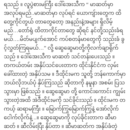
ရသည် ။ လူပွဲစားမကြီး ဒေါ်အေးသီက “ မာဆတ်မှာ
အလုပ်ရမည်..မာဆတ်မှာ လုပ်ရင် ယောကျ်ားတွေက ထိ
တွေ့ကိုင်တွယ် တာတွေတော့ အနည်းနဲ့အများ ရှိလိမ့်
မည်…တော်ရုံ ထိတာကိုင်တာတွေ ဆိုရင် နင်တို့သည်းခံရ
မယ်….မိတ်မပျက်အောင် ကပ်စတန်မာတွေကို သည်းခံ ခွ
င့်လွှတ်ကြရမယ်…” လို့ ဆွေဆွေမာတို့ကိုလက်ချာရိုက်
သည် ။ ဒေါ်အေးသီက မာဆတ် သင်တန်းပေးသည် ။
တကယ်တမ်း အနှိပ်သင်ပေးတာက ထိုင်းနိုင်ငံက လှမ်း
ခေါ်ထားတဲ့ အနှိပ်သမ ။ ဒီထိုင်းမက သူတို့ ဘန်ကောက်မှာ
ဘယ်လိုဘယ်ပုံ နှိပ်ကြသည် ဆိုတာကို နမူနာ အစမ်း ပြသ
သွားမှာ ဖြစ်သည် ။ ဆွေဆွေမာ တို့ ကောင်းကောင်း ကျွမ်း
သွားတဲ့အထိ အဲဒီထိုင်းမကို သင်ခိုင်းသည် ။ ထိုင်းမက တ
ကယ့် ဆရာမကြီး ။ မြောက်ကြွမြောက်ကြွနဲ့ အော်လိုက်
ငေါက်လိုက်နဲ့ ..။ ဆွေဆွေမာကို လုပ်ခိုင်းတာက ဆီမာ
ဆတ် ။ ဆီလိမ်းပြီး နှိပ်တာ ။ ဆီမာဆတ်က အနှိပ်ခံတဲ့