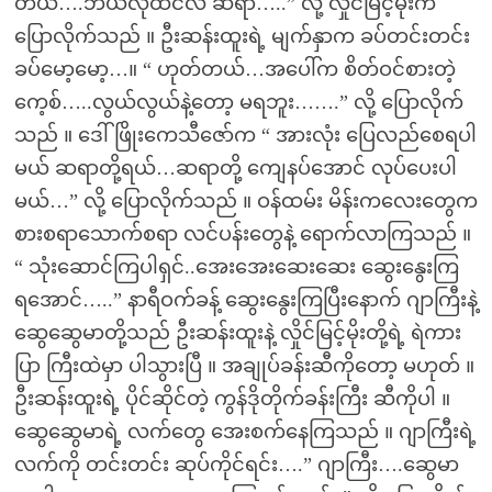
တယ်….ဘယ်လိုထင်လဲ ဆရာ…..” လို့ လှိုင်မြင့်မိုးက
ပြောလိုက်သည် ။ ဦးဆန်းထူးရဲ့ မျက်နှာက ခပ်တင်းတင်း
ခပ်မော့မော့…။ “ ဟုတ်တယ်…အပေါ်က စိတ်ဝင်စားတဲ့
ကေ့စ်…..လွယ်လွယ်နဲ့တော့ မရဘူး…….” လို့ ပြောလိုက်
သည် ။ ဒေါ်ဖြိုးကေသီဇော်က “ အားလုံး ပြေလည်စေရပါ
မယ် ဆရာတို့ရယ်…ဆရာတို့ ကျေနပ်အောင် လုပ်ပေးပါ
မယ်…” လို့ ပြောလိုက်သည် ။ ဝန်ထမ်း မိန်းကလေးတွေက
စားစရာသောက်စရာ လင်ပန်းတွေနဲ့ ရောက်လာကြသည် ။
“ သုံးဆောင်ကြပါရှင်..အေးအေးဆေးဆေး ဆွေးနွေးကြ
ရအောင်…..” နာရီဝက်ခန့် ဆွေးနွေးကြပြီးနောက် ဂျာကြီးနဲ့
ဆွေဆွေမာတို့သည် ဦးဆန်းထူးနဲ့ လှိုင်မြင့်မိုးတို့ရဲ့ ရဲကား
ပြာ ကြီးထဲမှာ ပါသွားပြီ ။ အချုပ်ခန်းဆီကိုတော့ မဟုတ် ။
ဦးဆန်းထူးရဲ့ ပိုင်ဆိုင်တဲ့ ကွန်ဒိုတိုက်ခန်းကြီး ဆီကိုပါ ။
ဆွေဆွေမာရဲ့ လက်တွေ အေးစက်နေကြသည် ။ ဂျာကြီးရဲ့
လက်ကို တင်းတင်း ဆုပ်ကိုင်ရင်း….” ဂျာကြီး….ဆွေမာ