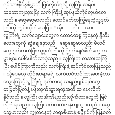
ရင်သားစိုင်နှစ်မွှာကို မြင်လိုက်ရလို့ လူကြီး အရမ်း
သဘောကျသွားပြီး လက် ကြီးနဲ့ ဆုပ်နယ်ကိုင်တွယ်လေ
သည် ။ ဆွေဆွေမာလည်း တောင်မတ်ထကြွနေတဲ့သူ့ဒုတ်
ကြီးကို ကွင်းတိုက်ပေးပြီ ။ “ အိုး……အိုး….အား…..
လူကြီးရဲ့ လက်ချောင်းတွေက ထောင်ထစူကြွနေတဲ့ နို့သီး
လေးတွေကို ဆွဲချေနေသည် ။ ဆွေဆွေမာလည်း ဖီလင်
တွေ စွတ်တက်ပြီး သူ့ဒုတ်ကြီးကို ငုံ့စုတ်ချင်စိတ်တွေ တ
ဖွားဖွား ပေါ်ပေါက်လာခဲ့သည် ။ လူကြီးက တအားထကြွ
ပြီး ပေါင်ကြားကိုလည်း လက်ကြီးနဲ့ ဆုပ်ကိုင်လာပြန်သည်
။ သို့ပေမယ့် ထိုင်းဆရာမရဲ့ လက်ထပ်သင်ကြားပေးခဲ့တာ
တွေကြောင့်လူကြီးရဲ့ ဒုတ်ကနေ လရည်ပျစ်ပျစ်တွေ
တပြွတ်ပြွတ်နဲ့ ပန်းထွက်သွားရတဲ့အထိ ထု ပေးလိုက်
နိုင်သည် ။ လူကြီး တအီးအီးညည်းလိုက်တာတွေကို မြင်
လိုက်ရသည် ။ လူကြီး ပက်လက်လန်ကျသွားသည် ။ ဆွေ
ဆွေမာလည်း ကျွတ်နေတဲ့ ဘရာစီယာနဲ့ စပို့ရှပ်ကို ပြန်ဝတ်