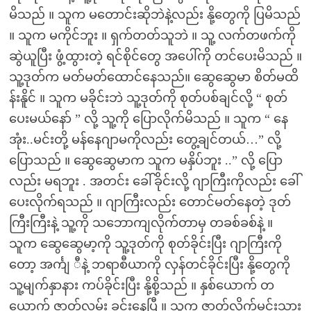
မိသည် ။ သူက မတောင်းဆိုဘဲနဲ့လည်း နို့တွေကို ပြမိသည်
။ သူက မကိုင်ဘူး ။ ရှက်တတ်သူဘဲ ။ သူ့ လက်တဖက်ကို
ဆွဲယူပြီး ဖွံ့ထွားတဲ့ ရင်စိုင်တွေ အပေါ်ကို တင်ပေးမိသည် ။
သူ့ဒုတ်က မတ်မတ်ထောင်နေသည်။ ဆွေဆွေမာ စိတ်မထိ
န်းနိူင် ။ သူက မခိုင်းဘဲ သူ့ဒုတ်ကို စုတ်ပစ်ချင်လို့ “ စုတ်
ပေးမယ်နော် ” လို့ သူ့ကို ပြောလိုက်မိသည် ။ သူက “ နေ
အုံး..မင်းတို့ မန်နေဂျာမကိုလည်း တွေ့ချင်တယ်…” လို့
ပြောသည် ။ ဆွေဆွေမာက သူက မနှိပ်ဘူး ..” လို့ ပြော
လည်း မရဘူး . အတင်း ခေါ်ခိုင်းလို့ ဂျာကြီးကိုလည်း ခေါ်
ပေးလိုက်ရသည် ။ ဂျာကြီးလည်း တောင်မတ်နေတဲ့ ဒုတ်
ကြီးကြီးနဲ့ သူ့ကို သဘောကျလိုက်တာမှ တခစ်ခစ်နဲ့ ။
သူက ဆွေဆွေမာ့ကို သူ့ဒုတ်ကို စုတ်ခိုင်းပြီး ဂျာကြီးကို
တော့ အင်္ကျ ီနဲ့ ဘရာစီယာကို လှန်တင်ခိုင်းပြီး နို့တွေကို
သူ့မျက်နှာနား ကပ်ခိုင်းပြီး နို့စို့သည် ။ နှစ်ယောက် တ
ယောက် ဇာတ်လမ်း ခင်းနေပြီ ။ သူက ဇာတ်လိုက်မင်းသား