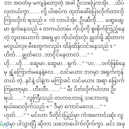
ဘာ အဝတ်မှ မကျန်တော့တဲ့ အခါ ဦးသပြေကအိုး….သိပ်
လှတယ်ကွာ…… လို့ ပါးစပ်က ထုတ်ဖေါ်ပြောလိုက်တာကို
ကြားလိုက် ရသည် ။ ကဲ လာပါအုံး..ဦးဆီကို….. ဆွေဆွေ
မာ ရှက်နေသည် ။ တကယ်တမ်း ကိုယ့်ကို စူးစိုက်ကြည့်နေ
တဲ့ လူတယောက် အရှေ့မှာ ကိုယ်တုံးလုံး ချွတ်ဖို့ ဆိုတာက
မလွယ်လှ။ မီးတွေကလည်း ထိန်ထိန်လင်းနေသည် ။ “
ဟိတ်….ချွတ်လေ..ဘာငိုင်နေတာလဲ…..” “
ဟို….ဟို…..ဆွေမာ..ဆွေမာ…ရှက်…” “ဟ…..ဝက်ဖြစ်နေ
မှ ရွှံ့ကြောက်မနေနဲ့လေ….လင်မယား ဘဝမှာ အရှက်ကုန်
တယ် တဲ့..နင်နဲ့ ငါနဲ့က မကြာခင် လင်မယား အရာ မြောက်
ကြတော့မှာ…ဟီးဟီး…….” “ မီး ပိတ်လိုက်ပါလား ဦး
ရယ်……” လူကြီးသည် တဟားဟားနဲ့ သဘောကျ
ရယ်မောလိုက်သည် ။ “ ဒီမှာ ကောင်မလေး….” “
ဟုတ်…..” “ မင်းဟာ ဒီတိုင်းပြည်မှာ ကံအကောင်းဆုံး လူ
ထဲမှာ ပါသွားပြီ ဆိုတာ သဘောပေါက်လိုက်ကွာ..မင်း အခု