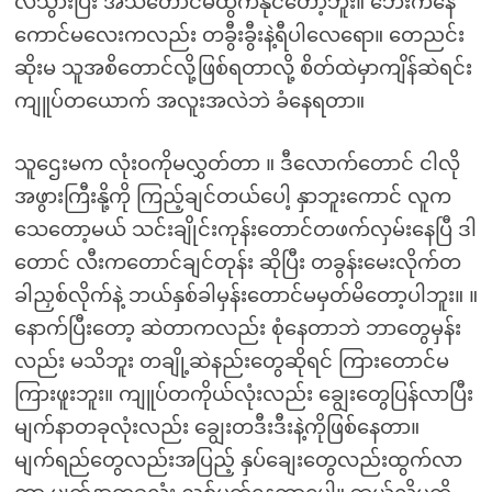
လဲသွားပြီး အသံတောင်မထွက်နိုင်တော့ဘူး။ ဘေးကနေ
ကောင်မလေးကလည်း တခွီးခွီးနဲ့ရီပါလေရော။ တေညင်း
ဆိုးမ သူအစိတောင်လို့ဖြစ်ရတာလို့ စိတ်ထဲမှာကျိန်ဆဲရင်း
ကျူပ်တယောက် အလူးအလဲဘဲ ခံနေရတာ။
သူဌေးမက လုံးဝကိုမလွှတ်တာ ။ ဒီလောက်တောင် ငါလို
အဖွားကြီးနို့ကို ကြည့်ချင်တယ်ပေါ့ နှာဘူးကောင် လူက
သေတော့မယ် သင်းချိုင်းကုန်းတောင်တဖက်လှမ်းနေပြီ ဒါ
တောင် လီးကတောင်ချင်တုန်း ဆိုပြီး တခွန်းမေးလိုက်တ
ခါညှစ်လိုက်နဲ့ ဘယ်နှစ်ခါမှန်းတောင်မမှတ်မိတော့ပါဘူး။ ။
နောက်ပြီးတော့ ဆဲတာကလည်း စုံနေတာဘဲ ဘာတွေမှန်း
လည်း မသိဘူး တချို့ဆဲနည်းတွေဆိုရင် ကြားတောင်မ
ကြားဖူးဘူး။ ကျူပ်တကိုယ်လုံးလည်း ချွေးတွေပြန်လာပြီး
မျက်နာတခုလုံးလည်း ချွေးတဒီးဒီးနဲ့ကိုဖြစ်နေတာ။
မျက်ရည်တွေလည်းအပြည့် နှပ်ချေးတွေလည်းထွက်လာ