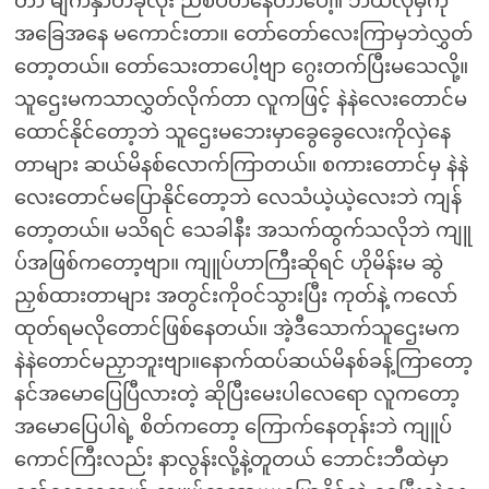
တာ မျက်နှာတခုလုံး ညစ်ပတ်နေတာပေါ့။ ဘယ်လိုမှကို
အခြေအနေ မကောင်းတာ။ တော်တော်လေးကြာမှဘဲလွှတ်
တော့တယ်။ တော်သေးတာပေါ့ဗျာ ဂွေးတက်ပြီးမသေလို့။
သူဌေးမကသာလွှတ်လိုက်တာ လူကဖြင့် နဲနဲလေးတောင်မ
ထောင်နိုင်တော့ဘဲ သူဌေးမဘေးမှာခွေခွေလေးကိုလှဲနေ
တာများ ဆယ်မိနစ်လောက်ကြာတယ်။ စကားတောင်မှ နဲနဲ
လေးတောင်မပြောနိုင်တော့ဘဲ လေသံယဲ့ယဲ့လေးဘဲ ကျန်
တော့တယ်။ မသိရင် သေခါနီး အသက်ထွက်သလိုဘဲ ကျူ
ပ်အဖြစ်ကတော့ဗျာ။ ကျူပ်ဟာကြီးဆိုရင် ဟိုမိန်းမ ဆွဲ
ညှစ်ထားတာများ အတွင်းကိုဝင်သွားပြီး ကုတ်နဲ့ ကလော်
ထုတ်ရမလိုတောင်ဖြစ်နေတယ်။ အဲ့ဒီသောက်သူဌေးမက
နဲနဲတောင်မညှာဘူးဗျာ။နောက်ထပ်ဆယ်မိနစ်ခန့်ကြာတော့
နင်အမောပြေပြီလားတဲ့ ဆိုပြီးမေးပါလေရော လူကတော့
အမောပြေပါရဲ့ စိတ်ကတော့ ကြောက်နေတုန်းဘဲ ကျူပ်
ကောင်ကြီးလည်း နာလွန်းလို့နဲ့တူတယ် ဘောင်းဘီထဲမှာ