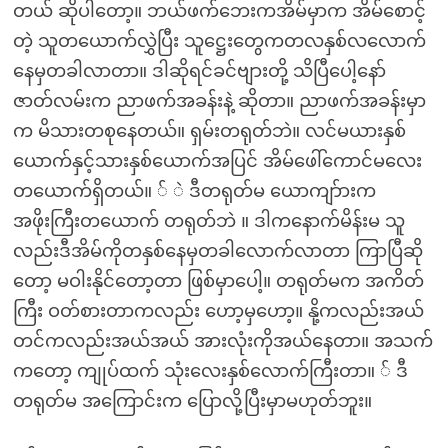
တယ် ဆိုပါတော့။ ဘယ်ဖက်ဘေးကအိမ်မှာက အိမ်စောင့်
တဲ့ သူတယောက်လွှဲပြီး သူဋ္ဌေးတွေကတလနှစ်လလောက်
နေမှတခါလာတာ။ ဒါဆိုရင်ခင်ဗျားတို့ သိပြီပေါ့နော်
ဇာတ်လမ်းက ညာဖက်အခန်းနဲ့ ဆိုတာ။ ညာဖက်အခန်းမှာ
က မိသားတစုနေတယ်။ ရှမ်းတရုတ်ဘဲ။ လင်မယားနှစ်
ယောက်နှင့်သားနှစ်ယောက်အပြင် အိမ်ဖေါ်ကောင်မလေး
တယောက်ရှိတယ်။ ် ဲ ဒီတရုတ်မ ယောကျာ်ားက
အဖိုးကြီးတယောက် တရုတ်ဘဲ ။ ဒါကနောက်မိန်းမ သူ
လည်းဒီအိမ်ကိုတနှစ်နေမှတခါလောက်လာတာ ကြာပြီဆို
တော့ မဝါးနိုင်တော့တာ ဖြစ်မှာပေါ့။ တရုတ်မက အကိတ်
ကြီး ဝတ်စားတာကလည်း ဟော့မှဟော့။ နို့ကလည်းအယ်
တင်ကလည်းအယ်အယ် အားလုံးကိုအယ်နေတာ။ အသက်
ကတော့ ကျုပ်ထက် သုံးလေးနှစ်လောက်ကြီးတာ။ ် ဒီ
တရုတ်မ အကြောင်းက ပြောလို့ပြီးမှာမဟုတ်ဘူး။