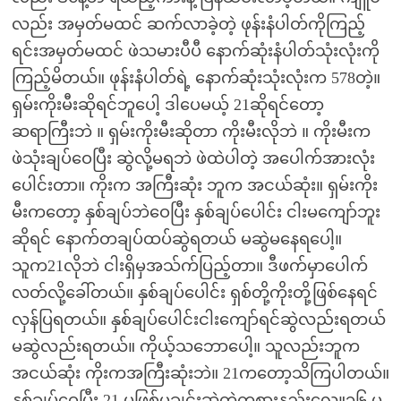
လည်း အမှတ်မထင် ဆက်လာခဲ့တဲ့ ဖုန်းနံပါတ်ကိုကြည့်
ရင်းအမှတ်မထင် ဖဲသမားပီပီ နောက်ဆုံးနံပါတ်သုံးလုံးကို
ကြည့်မိတယ်။ ဖုန်းနံပါတ်ရဲ့ နောက်ဆုံးသုံးလုံးက 578တဲ့။
ရှမ်းကိုးမီးဆိုရင်ဘူပေါ့ ဒါပေမယ့် 21ဆိုရင်တော့
ဆရာကြီးဘဲ ။ ရှမ်းကိုးမီးဆိုတာ ကိုးမီးလိုဘဲ ။ ကိုးမီးက
ဖဲသုံးချပ်ဝေပြီး ဆွဲလို့မရဘဲ ဖဲထဲပါတဲ့ အပေါက်အားလုံး
ပေါင်းတာ။ ကိုးက အကြီးဆုံး ဘူက အငယ်ဆုံး။ ရှမ်းကိုး
မီးကတော့ နှစ်ချပ်ဘဲဝေပြီး နှစ်ချပ်ပေါင်း ငါးမကျော်ဘူး
ဆိုရင် နောက်တချပ်ထပ်ဆွဲရတယ် မဆွဲမနေရပေါ့။
သူက21လိုဘဲ ငါးရှိမှအသ်က်ပြည့်တာ။ ဒီဖက်မှာပေါက်
လတ်လို့ခေါ်တယ်။ နှစ်ချပ်ပေါင်း ရှစ်တို့ကိုးတို့ဖြစ်နေရင်
လှန်ပြရတယ်။ နှစ်ချပ်ပေါင်းငါးကျော်ရင်ဆွဲလည်းရတယ်
မဆွဲလည်းရတယ်။ ကိုယ့်သဘောပေါ့။ သူလည်းဘူက
အငယ်ဆုံး ကိုးကအကြီးဆုံးဘဲ။ 21ကတော့သိကြပါတယ်။
နှစ်ချပ်ဝေပြီး 21 မဖြစ်မချင်းဆွဲတဲ့ကစားနည်းလေ။၁၆ မှ