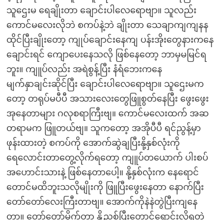
သူဌေးမ ရေချိုးတာ ချောင်းပါလေရောဗျာ။ သူလည်း
ကောင်မလေးလိုဘဲ စကပ်နဲ့ဘဲ ချိုးတာ သေချာကျကျနန
ထိုင်ပြီးချိုးတော့ ကျုပ်ချောင်းနေကျ ပန်းအိုးတွေနားကနေ
ချောင်းရင် ကျောပေးနေသလို ဖြစ်နေတော့ ဘာမှမမြင်ရ
ဘူး။ ကျူပ်လည်း အရဲစွန့်ပြီး နံရံဘေးကနေ
မျက်နှာချင်းဆိုင်ပြီး ချောင်းပါလေရောဗျာ။ သူဌေးမက
တော့ တရုပ်မပီပီ အသားလေးတွေဖြူစွတ်နေပြီး ဖွေးဖွေး
အုနေတာများ ဂလုစရာကြီးဗျ။ ကောင်မလေးထက် အဆ
တရာမက ဖြူတယ်ဗျ။ သူကတော့ အအိုပီပီ ရင်ညွန့်မှာ
ဖုန်းထားတဲ့ စကပ်ကို အောက်ဆွဲချပြီးနို့နှစ်လုံးကို
ရေလောင်းတာတွေ့လိုက်ရတော့ ကျူပ်တယောက် ပါးစပ်
အဟောင်းသားနဲ့ ဖြစ်နေတာပေါ့။ နို့နှစ်လုံးက နေရောင်
တောင်မထိဘူးသလိုမျိုးကို ဖြူပြီးဖွေးနေတာ နောက်ပြီး
တော်တော်လေးကြီးတာဗျ။ အောက်ကိုနဲနဲတွဲပြီးကျနေ
တာ။ တော်တော်မိုက်တာ နို့ညစ်ပြီးတောင်ရောင်းလို့ရတဲ့