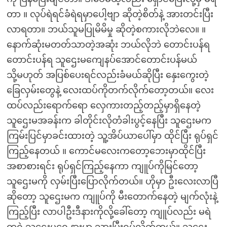
တာ ။ လုပ်ရဲရင်ခံရဲရမှာပေါ့ဗျာ ဆိုတဲ့စိတ်နဲ့ အားတင်းပြီး
လာရတာ။ ဘယ်သူမပြုမိမိမှု ဆိုတဲ့စကားလိုဘဲလေ။ ။
နောက်ဆုံးမတတ်သာတဲ့အဆုံး ဘယ်လိုဘဲ တောင်းပန်ရ
တောင်းပန်ရ သူဌေးမကျေနပ်အောင်တောင်းပန်မယ်
သို့မဟုတ် အပြစ်ပေးရင်လည်းခံမယ်ဆိုပြီး နှေးကွေးတဲ့
ခြေလှမ်းတွေနဲ့ လေးထပ်ကိုတက်လိုက်တော့တယ်။ လေး
ထပ်လည်းရောက်ရော လှေကားတည့်တည့်မှာရှိနေတဲ့
သူဌေးမအခန်းက ခါတိုင်းလိုတံခါးပွင့်နေပြီး သူဌေးမက
ကြမ်းပြင်မှာခင်းထားတဲ့ သူ့အိပ်ယာပေါ်မှာ ထိုင်ပြီး ရုပ်ရှင်
ကြည့်နေတယ် ။ ကောင်မလေးကတော့ဘေးမှာထိုင်ပြီး
အစာစားရင်း ရုပ်ရှင်ကြည့်နေကာ ကျူပ်ကိုမြင်တော့
သူဌေးမကို လှမ်းပြီးပြောလိုက်တယ်။ ဟိုမှာ ဦးလေးလာပြီ
ဆိုတော့ သူဌေးမက ကျူပ်ကို မီးတောက်နေတဲ့ မျက်လုံးနဲ့
ကြည့်ပြီး လာပါဦးဒီနားကိုလို့ခေါ်တော့ ကျူပ်လည်း မရဲ
တရဲ သူဌေးမရှေ့နားမှာ သွားပြီးရပ်လိုက်တယ်။ သူဌေး