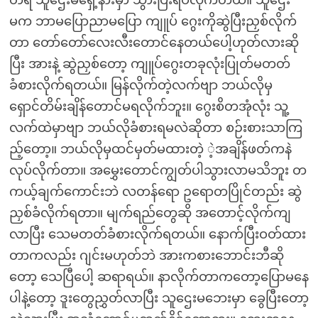
မက ဘာမပြောညာမပြော ကျူပ် ဂွေးကိုဆွဲပြီးညှစ်လိုက်
တာ တော်တော်လေးလီးတောင်နေတယ်ပေါ့ဟုတ်လားဆို
ပြီး အားနဲ့ ဆွဲညှစ်တော့ ကျူပ်ဂွေးတခုလုံးပြုတ်မတတ်
ခံစားလိုက်ရတယ်။ မြန်လိုက်တဲ့လက်ဗျာ ဘယ်လိုမှ
ရှောင်တိမ်းချိန်တောင်မရလိုက်ဘူး။ ဂွေးစိတအုံလုံး သူ့
လက်ထဲမှာဗျာ ဘယ်လိုခံစားရမလဲဆိုတာ စဉ်းစားသာကြ
ည့်တော့။ ဘယ်လိုမှထင်မှတ်မထားတဲ့ ဲ့အချိန်ဖတ်ကနဲ
လုပ်လိုက်တာ။ အမွှေးတောင်ကျွတ်ပါသွားလာမသိဘူး တ
ကယ့်ချက်ကောင်းဘဲ လတန်ရော ဥရောတပြိုင်တည်း ဆွဲ
ညှစ်ခံလိုက်ရတာ။ မျက်ရည်တွေဆို အတောင့်လိုက်ကျ
လာပြီး သေမတတ်ခံစားလိုက်ရတယ်။ နောက်ပြီးဝတ်ထား
တာကလည်း ဂျင်းမဟုတ်ဘဲ အားကစားဘောင်းဘီဆို
တော့ သေပြီပေါ့ ဆရာရယ်။ နာလိုက်တာကတော့ပြောမနေ
ပါနဲ့တော့ ဒူးတွေညွှတ်လာပြီး သူဌေးမဘေးမှာ ခွေပြီးတော့