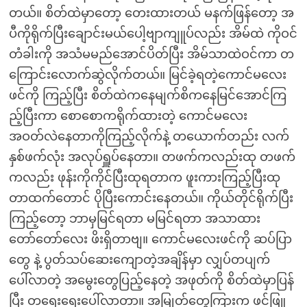
တယ်။ စိတ်ထဲမှာတော့ တေးထားတယ် မနက်ဖြန်တော့ အ
ပီကိုရိုက်ပြီးချောင်းမယ်ပေါ့ဗျာကျူပ်လည်း အိမ်ထဲ ကိုဝင်
တံခါးကို အသံမမည်အောင်ပိတ်ပြီး အိမ်သာထဲဝင်ကာ တ
ကြောင်းလောက်ဆွဲလိုက်တယ်။ မြင်ခဲ့ရတဲ့ကောင်မလေး
ဖင်ကို ကြည့်ပြီး စိတ်ထဲကနေမျက်စိကနေမြင်အောင်ကြ
ည့်ပြီးကာ စောစောကရိုက်ထားတဲ့ ကောင်မလေး
အဝတ်လဲနေတာကိုကြည့်လိုက်နဲ့ တယောက်တည်း လက်
နှစ်ဖက်လုံး အလုပ်ရှူပ်နေတာ။ တဖက်ကလည်းထု တဖက်
ကလည်း ဖုန်းကိုကိုင်ပြီးထုရတာက ဖူးကားကြည့်ပြီးထု
တာထက်တောင် ပိုပြီးကောင်းနေတယ်။ ကိုယ်တိုင်ရိုက်ပြီး
ကြည့်တော့ ဘာမှမြင်ရတာ မမြင်ရတာ အသာထား
တော်တော်လေး ဖိးရှိတာဗျ။ ကောင်မလေးဖင်ကို ဆပ်ပြာ
တွေ နဲ့ ပွတ်သပ်ဆေးကျောတဲ့အချိန်မှာ လျှပ်တပျက်
ပေါ်လာတဲ့ အမွေးတွေပြည့်နေတဲ့ အဖုတ်ကို စိတ်ထဲမှာပြန်
ပြီး တရေးရေးပေါ်လာတာ။ အမြုတ်တွေကြားက ဖင်ဖြူ