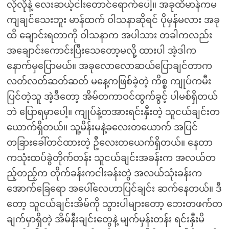
လိုလိုနဲ့ လေးဆယ့်ငါးတောင်ရောက်ပေါ့။ အခုထိမာန်ကမ
ကျချင်သေးဘူး မာန်ထက် ဝါသနာဆိုရင် ပိုမှန်မလား အခု
ထိ ချောင်းရတာကို ဝါသနာက အပါသား တခါကလည်း
အချောင်းကောင်းပြီးသေတော့မလို့ ထားပါ အဲ့ဒါက
နောက်မှပြောမယ်။ အခုလောလောဆယ်ပြောချင်တာက
လတ်လတ်ဆတ်ဆတ် မနေ့ကဖြစ်ခဲ့တဲ့ ကိစ္စ ကျုပ်ကမီး
ပြင်တဲ့သူ အဲ့ဒီတော့ အိမ်တကာဝင်ထွက်ခွင့် ပါမစ်ရှိတယ်
ဘဲ ပြောရမှာပေါ့။ ကျုပ်နဲ့တအားရင်းနှီးတဲ့ သူငယ်ချင်းတ
ယောက်ရှိတယ်။ သူ့မိန်းမနဲ့ခလေးတယောက် အပြင်
တခြားခေါ်တင်ထားတဲ့ ဦလေးတယေက်ရှိတယ်။ နေတာ
ကသုံးထပ်ခွဲတိုက်တန်း သူငယ်ချင်းအခန်းက အလယ်တ
ည့်တည့်က တိုက်ခန်းကငါးခန်းတွဲ အလယ်သုံးခန်းက
အောက်ခြေရော အပေါ်လေဟာပြင်ချင်း ဆက်နေတယ်။ ဒီ
တော့ သူငယ်ချင်းအိမ်ကို သွားပါများတော့ ဘေးတဖက်တ
ချက်မှာရှိတဲ့ အိမ်နီးချင်းတွေနဲ့ မျက်မှန်းတန်း ရင်းနှီးမိ