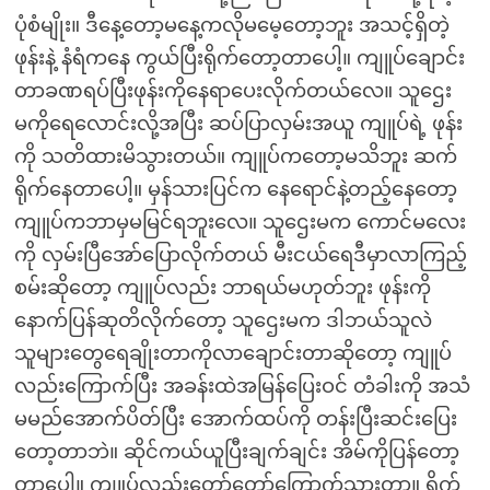
ပုံစံမျိုး။ ဒီနေ့တော့မနေ့ကလိုမမေ့တော့ဘူး အသင့်ရှိတဲ့
ဖုန်းနဲ့ နံရံကနေ ကွယ်ပြီးရိုက်တော့တာပေါ့။ ကျူပ်ချောင်း
တာခဏရပ်ပြီးဖုန်းကိုနေရာပေးလိုက်တယ်လေ။ သူဌေး
မကိုရေလောင်းလို့အပြီး ဆပ်ပြာလှမ်းအယူ ကျူပ်ရဲ့ ဖုန်း
ကို သတိထားမိသွားတယ်။ ကျူပ်ကတော့မသိဘူး ဆက်
ရိုက်နေတာပေါ့။ မှန်သားပြင်က နေရောင်နဲ့တည့်နေတော့
ကျူပ်ကဘာမှမမြင်ရဘူးလေ။ သူဌေးမက ကောင်မလေး
ကို လှမ်းပြီအော်ပြောလိုက်တယ် မီးငယ်ရေဒီမှာလာကြည့်
စမ်းဆိုတော့ ကျူပ်လည်း ဘာရယ်မဟုတ်ဘူး ဖုန်းကို
နောက်ပြန်ဆုတိလိုက်တော့ သူဌေးမက ဒါဘယ်သူလဲ
သူများတွေရေချိုးတာကိုလာချောင်းတာဆိုတော့ ကျူပ်
လည်းကြောက်ပြီး အခန်းထဲအမြန်ပြေးဝင် တံခါးကို အသံ
မမည်အောက်ပိတ်ပြီး အောက်ထပ်ကို တန်းပြီးဆင်းပြေး
တော့တာဘဲ။ ဆိုင်ကယ်ယူပြီးချက်ချင်း အိမ်ကိုပြန်တော့
တာပေါ့။ ကျူပ်လည်းတော်တော်ကြောက်သွားတာ။ ရိုက်