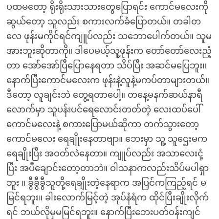
ပထမတော့ ရိုးရိုးသားသားတွေပြောရင်း ကောင်မလေးကို
ဆွယ်တော့ သူလည်း စကားလက်ခံပြောတယ်။ တခါတ
လေ ဖုန်းမကိုင်ရင်ကျူပ်လည်း သဘောပေါက်တယ်။ သူမ
အားဘူးဆိုတာကို။ ဒါပေမယ့်သူ့ဖုန်းက တော်တော်လေးညံ့
တာ အော်အော်ပြီပြောနေရတာ သိပ်ပြီး အဆင်မပြေဘူး။
နောက်ပြီးကောင်မလေးက ဖုန်းနဲ့လူနဲ့မကပ်တာများတယ်။
ဒီတော့ လူချင်းဘဲ တွေ့ရတာပေါ့။ တနေ့မနက်ဆယ်နာရီ
လောက်မှာ သူပန်းပင်ရေလောင်းတတ်တဲ့ လေးထပ်ပေါ်
ကောင်မလေးနဲ့ စကားပြောမယ်ဆိုကာ တက်သွားတော့
ကောင်မလေး ရေချိုးနေတာဗျာ။ ဘေးမှာ သူ့ သူဌေးမက
ရေချိုးပြီး အဝတ်လဲနေတာ။ ကျူပ်လည်း အသာလေးငုံ့
ပြီး အပီချောင်းတော့တာဘဲ။ ဝါသနာကလည်းသိပ်မပါရှာ
ဘူး ။ ခွီခွီခွီသူတို့ရေချိုးတဲ့နေရာက အပြင်ကကြည့်ရင် မ
မြင်ရဘူး။ ခါးလောက်မြင့်တဲ့ အုပ်နံရံက ထိုင်ပြီးချိုးလိုက်
ရင် ဘယ်လိုမှမမြင်ရဘူး။ နောက်ပြီးဘေးပတ်ဝန်းကျင်