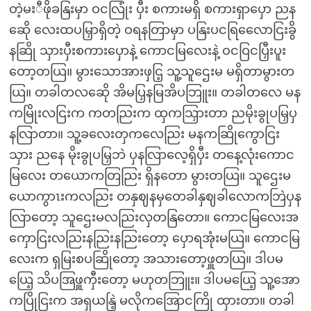
တဲ့မးီဖိုခနြးမှာ ဝငလြုံး ပှီး စကားမရှိ စကားရှာပှော ညန
ဆေို လေးထပမြှာရှိတဲ့ ဝရနတြာမှာ ပနြးပငရြလေောငြးခွိ
နဆြို သှားပှီးစကားပှောနဲ့ ကောငမြလေးနဲ့ ဝငဝြငပြှီးပူး
တော့တယြ။ မွားသောအားဖှငြ့ သူ့သူဌေးမ မရှိတာမွားတ
ယြ။ တခါတလဆေို အိမပြှနမြအိပဘြူး။ တခါတလေ မန
ကမြိုးလငြးက ကတညြးက ထှကသြှားတာ ညမိုးခွုပမြှပှ
နလြာတာ။ သူ့ခလေးတှကလေညြး မနကဆြိုကွောငြး
သှား ညနေ မိုးခွုပမြှဘဲ ပှနလြာလေ့ရှိပှီး တနေ့လုံးကောင
မြလေး တယောကတြညြး ရှိနတော မွားတယြ။ သူဌေးမ
ယောကွာၤးကလညြး တနှဈနမှတေခါနှဈခါလောကဘြဲပှန
လြာတော့ သူဌေးမလညြးလှတနြတော။ ကောငမြလေးအ
ကှောငြးလညြးနညြးနညြးတော့ ပှောရအုံးမယြ။ ကောငမြ
လေးက ရှမြးစပဆြိုတော့ အသားတော့ဖှူတယြ။ ဒါပမ
ယြေ့ သိပအြဖှူကှီးတော့ မဟုတဘြူး။ ဒါပမယြေ့ သူ့အော
ကပြိုငြးက အရှယနြဲ့ မလိုကအြောငကြို ထှားတာ။ တခါ