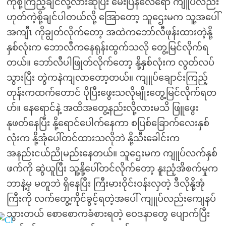
ကိုစို့ကြည့်ချင်လို့လားဆိုပြီး မေးပြန်လေရော ကျူပ်လည်း
ဟုတ်ကဲ့စို့ချင်ပါတယ်လို့ အြောတော့ သူဌေးမက သူ့အပေါ်
အကျီၤ ကိုချွတ်လိုက်တော့ အထဲကဘော်လီဖုန်းထားတဲ့နို့
နှစ်လုံးက ဘောလီကနေရုန်းထွက်သလို တွေ့မြင်လိုက်ရ
တယ်။ ဘော်လီပါဖြုတ်လိုက်တော့ နို့နှစ်လုံးက လွတ်လပ်
သွားပြီး တွဲကနဲကျလာတော့တယ်။ ကျူပ်ချောင်းကြည့်
တုန်းကထက်တောင် ပိုပြီးဖွေးသလိုမျိုးတွေ့မြင်လိုက်ရတ
ဟ်။ နေရောင်နဲ့ အထိအတွေ့နည်းလို့လားမသိ ဖြူဖွေး
နုဖတ်နေပြီး နို့ရောင်ပေါက်နေကာ စပြစ်ခြောက်လေးနှစ်
လုံးက နို့အုံပေါ်တင်ထားသလိုဘဲ နို့သီးခေါင်းက
အနည်းငယ်ညိုမည်းနေတယ်။ သူဌေးမက ကျူပ်လက်နှစ်
ဖက်ကို ဆွဲယူပြီး သူ့နို့ပေါ်တင်လိုက်တော့ နူးညံ့အိစက်မှုက
ဘာနဲ့မှ မတူဘဲ ရှိနေပြီး ကြီးမားဝိုင်းဝန်းလှတဲ့ ဒီလိုနို့အုံ
ကြီးကို လက်တွေ့ကိုင်ခွင့်ရတဲ့အပေါ် ကျူပ်လည်းကျေနပ်
သွားတယ် စောစောကခံစားရတဲ့ ဝေဒနာတွေ ပျောက်ပြီး