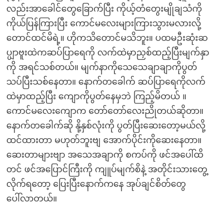
လည်းအာခေါင်တွေခြောက်ပြီး ကိုယ့်တံတွေးမျိုချသံကို
ကိုယ်ပြန်ကြားပြီး ကောင်မလေးများကြားသွားမလားလို့
တောင်ထင်မိရဲ့။ ဟိုကသိတောင်မသိဘူး။ ပထမဦးဆုံးဆ
ပ္ပျာဗူးထဲကဆပ်ပြာရေကို လက်ထဲမှာညှစ်ထည့်ပြီးမျက်နှာ
ကို အရင်သစ်တယ်။ မျက်နာကိုသေသေချာချာကိုပွတ်
သပ်ပြီးသစ်နေတာ။ နောက်တခေါက် ဆပ်ပြာရေကိုလက်
ထဲမှာထည့်ပြီး ကျောကိုပွတ်နေမှဘဲ ကြည့်မိတယ် ။
ကောင်မလေးကျောက တော်တော်လေးညိုတယ်ဆိုတာ။
နောက်တခေါက်ဆို နို့နှစ်လုံးကို ပွတ်ပြီးဆေးတော့မယ်လို့
ထင်ထားတာ မဟုတ်ဘူးဗျ အောက်ပိုင်းကိုဆေးနေတာ။
ဆေးတာများဗျာ အသေအချာကို စကပ်ကို ဖင်အပေါ်ထိ
တင် ဖင်အပြောင်ကြီးကို ကျူပ်မျက်စိနဲ့ အတိုင်းသားတွေ့
လိုက်ရတော့ ပြေးပြီးနောက်ကနေ အုပ်ချင်စိတ်တွေ
ပေါ်လာတယ်။