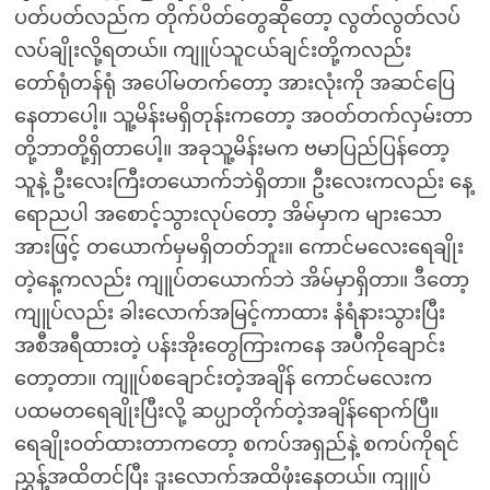
ပတ်ပတ်လည်က တိုက်ပိတ်တွေဆိုတော့ လွတ်လွတ်လပ်
လပ်ချိုးလို့ရတယ်။ ကျူပ်သူငယ်ချင်းတို့ကလည်း
တော်ရုံတန်ရုံ အပေါ်မတက်တော့ အားလုံးကို အဆင်ပြေ
နေတာပေါ့။ သူ့မိန်းမရှိတုန်းကတော့ အဝတ်တက်လှမ်းတာ
တို့ဘာတို့ရှိတာပေါ့။ အခုသူ့မိန်းမက ဗမာပြည်ပြန်တော့
သူနဲ့ ဦးလေးကြီးတယောက်ဘဲရှိတာ။ ဦးလေးကလည်း နေ့
ရောညပါ အစောင့်သွားလုပ်တော့ အိမ်မှာက များသော
အားဖြင့် တယောက်မှမရှိတတ်ဘူး။ ကောင်မလေးရေချိုး
တဲ့နေ့ကလည်း ကျူပ်တယောက်ဘဲ အိမ်မှာရှိတာ။ ဒီတော့
ကျူပ်လည်း ခါးလောက်အမြင့်ကာထား နံရံနားသွားပြီး
အစီအရီထားတဲ့ ပန်းအိုးတွေကြားကနေ အပီကိုချောင်း
တော့တာ။ ကျူပ်စချောင်းတဲ့အချိန် ကောင်မလေးက
ပထမတရေချိုးပြီးလို့ ဆပ္ပျာတိုက်တဲ့အချိန်ရောက်ပြီ။
ရေချိုးဝတ်ထားတာကတော့ စကပ်အရှည်နဲ့ စကပ်ကိုရင်
ညွှန့်အထိတင်ပြီး ဒူးလောက်အထိဖုံးနေတယ်။ ကျူပ်