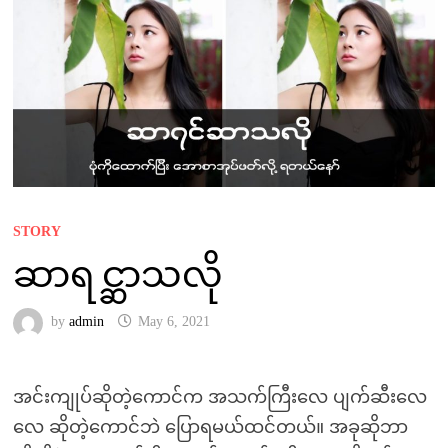
STORY
ဆာရင္ဆာသလို
by
admin
May 6, 2021
အင်းကျုပ်ဆိုတဲ့ကောင်က အသက်ကြီးလေ ပျက်ဆီးလေ
လေ ဆိုတဲ့ကောင်ဘဲ ပြောရမယ်ထင်တယ်။ အခုဆိုဘာ