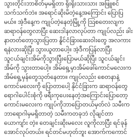
သွားတိုင်းဘာစိတ်မှမရှိတာ ရိုးရိုးသားသား အဖြူစင်
သက်သက်ဘဲ။ အရောင်ဆိုးမိတဲ့နေ့အကြောင်း ပြောပြ
မယ်။ အဲ့ဒီနေ့က ကျုပ်တဲ့နေတဲ့မြို့ကို သြစတေးလျက
ဆရာဝန်တွေလာပြီး ဆေးဒါနလာလုပ်တာ ကျုပ်လည်း ခါး
နာတတ်တော့သွားပြတာ နိူင်ငံခြားဆေးဝါးတွေ အလကား
ရနဲလားဆိုပြီး သွားယူတာပေါ့။ အဲ့ဒီကပြန်လာပြီး
သူငယ်ချင်းအိမ်ကိုသွားပြီးပြောမယ်ဆိုပြီး သူငယ်ချင်း
အိမ်ကို သွားတာပေါ့။ အိမ်ရှေ့မှာအိမ်ဖေါ်ကောင်မလေးက
အိမ်ရှေ့မှန်တွေသုတ်နေတာ။ ကျုပ်လည်း စေတနာနဲ့
ကောင်မလေးကို ပြောတာပေါ့ နိုင်ငံခြားက ဆရာဝန်တွေ
ရောဂါပေါင်းစုံကို ဖရီးကုပေးနေတဲ့အကြောင်းပြောတော့
ကောင်းမလေးက ကျုပ်ကိုဘာပြောတယ်မှတ်လဲ သမီးက
ဘာရောဂါမှမရှိတာတဲ့ သမီးကတခုဘဲ လိုချင်တာ
ယောကျာ်း တဲ့။ တေချင်းဆိုးမလေး လူကိုလာပြီး ရင်ခုန်
အောင်လုပ်တယ်။ ရင်တင်မဟုတ်ဘူး အောက်ကကောင်