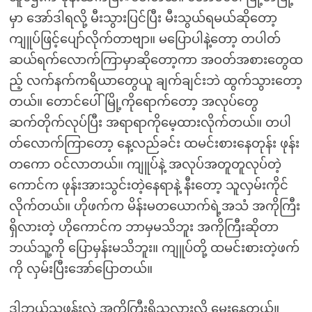
မှာ အော်ဒါရလို့ မီးသွားပြင်ပြီး မီးသွယ်ရမယ်ဆိုတော့
ကျူပ်ဖြင့်ပျော်လိုက်တာဗျာ။ မပြောပါနဲ့တော့ တပါတ်
ဆယ်ရက်လောက်ကြာမှာဆိုတော့ကာ အဝတ်အစားတွေထ
ည့် လက်နက်ကရိယာတွေယူ ချက်ချင်းဘဲ ထွက်သွားတော့
တယ်။ တောင်ပေါ်မြို့ကိုရောက်တော့ အလုပ်တွေ
ဆက်တိုက်လုပ်ပြီး အရာရာကိုမေ့ထားလိုက်တယ်။ တပါ
တ်လောက်ကြာတော့ နေ့လည်ခင်း ထမင်းစားနေတုန်း ဖုန်း
တကော ဝင်လာတယ်။ ကျူပ်နဲ့ အလုပ်အတူတူလုပ်တဲ့
ကောင်က ဖုန်းအားသွင်းတဲ့နေရာနဲ့ နီးတော့ သူလှမ်းကိုင်
လိုက်တယ်။ ဟိုဖက်က မိန်းမတယောက်ရဲ့အသံ အကိုကြီး
ရှိလားတဲ့ ဟိုကောင်က ဘာမှမသိဘူး အကိုကြီးဆိုတာ
ဘယ်သူ့ကို ပြောမှန်းမသိဘူး။ ကျူပ်တို့ ထမင်းစားတဲ့ဖက်
ကို လှမ်းပြီးအော်ပြောတယ်။
ဒါဘယ်သူ့ဖုန်းလဲ အကိုကြီးရှိသလားလို့ မေးနေတယ်။