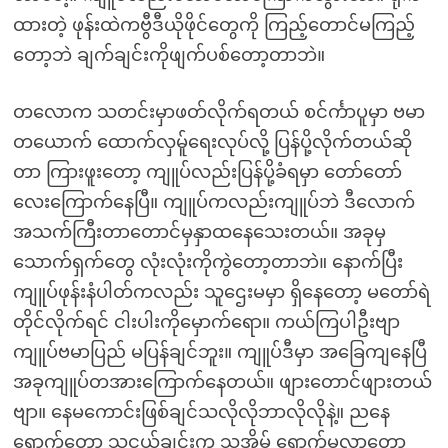
ထားတဲ့ ဖုန်းထဲကဗွီဒီယိုဖိုင်တွေကို ကြည့်တောင်မကြည့်
တော့ဘဲ ချက်ချင်းကိုဖျက်ပစ်တော့တာဘဲ။
တလောက သတင်းမှာဖတ်လိုက်ရတယ် စင်င်္ကာပူမှာ ဗမာ
တယောက် ထောက်လှမ်ူရေးလုပ်လို့ ပြန်ပို့လိုက်တယ်ဆို
တာ ကြားဖူးတော့ ကျူပ်လည်းပြန်ပို့ခံရမှာ တော်တော်
လေးကြောက်နေပြီ။ ကျူပ်ကလည်းကျူပ်ဘဲ ဒီလောက်
အသက်ကြီးတာတောင်မှနှာထနေသေးတယ်။ အခုမှ
သောက်ရှက်တွေ လုံးလုံးကိုကွဲတော့တာဘဲ။ နောက်ပြီး
ကျူပ်ဖုန်းနံပါတ်ကလည်း သူဌေးမမှာ ရှိနေတော့ မတော်ရဲ
တိုင်လိုက်ရင် ငါးပါးကိုမှောက်ရော။ ကယ်ကြပါဦးဗျာ
ကျူပ်ဗမာပြည် မပြန်ချင်ဘူး။ ကျူပ်ဒီမှာ အခြေကျနေပြီ
အခုကျူပ်တအားကြောက်နေတယ်။ ဖျားတောင်ဖျားတယ်
ဗျာ။ နေမကောင်းဖြစ်ချင်သလိုလိုဘာလိုလိုနဲ့။ ညနေ
ရောက်တော့ သူငယ်ချင်းက သူ့အိမ် ရောက်မလာတော့