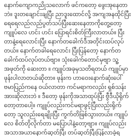
နောက်ကျောကညိုသလောက် ဖင်ကတော့ ဖွေးအုနေတာ
ဘဲ။ ဒူးတချောင်းချပြီး ညာဒူးထောင်လို့ အကျအနထိုင်ပြီး
ရေရေလည်လည်ပွတ်သပ်ပြီးဆေးနေတာကိုတွေ့တော့
ကျူပ်လေ ဟင်း ဟင်း ပြောရင်းစိတ်ကြီးလာတယ်။ ပြီး
တာနဲ့ရေလောင်းပြီး နောက်တခေါက်ဒီအတိုင်းထပ်လုပ်
တယ်။ နောက်တခါရေလောင်း ပြီးပြန်တော့ နောက်တ
ခေါက်ထပ်လုပ်တယ်ဗျာ။ သုံးခေါက်တောင်မှဗျာ သူ့
အဖုတ်ကို ဆေးတာ ။ ကျူပ်အခုမှသတိရတယ် ကျူပ်မှာ
ဖုန်းပါလာတယ်ဆိုတာ။ ဖုန်းက ဟာဝေးနောက်ဆုံးပေါ်
ဗမာပြည်ကနေ ဝယ်လာတာ ကင်မရာကလည်း ရှစ်သန်း
အားဆိုလားဘဲ ။ ဒီတော့ ဖုန်းကိုအသာထုပ်ပြီး ဗွီဒီယိုရိုက်
တော့တာပေါ့။ ကျူပ်လည်းကင်မရာဖွင့်ပြီးလည်းရိုက်
တော့ သူလည်းရေချိုးပြီး ကွက်တိဖြစ်သွားတယ်။ ကျူပ်
လေ စိတ်တိုလိုက်တာ မပြောပါနဲ့တော့ဗျာ။ ကျူပ်လည်း
အသာအယာနောက်ဆုတ်ပြီး တပ်ဆုတ်ပြီးပြန်လာခဲ့ရ