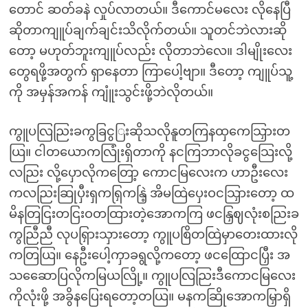
တောင် ဆတ်ခနဲ လှုပ်လာတယ်။ ဒီကောင်မလေး လိုနေပြီ
ဆိုတာကျူပ်ချက်ချင်းသိလိုက်တယ်။ သူတင်ဘဲလားဆို
တော့ မဟုတ်ဘူးကျူပ်လည်း လိုတာဘဲလေ။ ဒါမျိုးလေး
တွေရဖို့အတွက် ရှာနေတာ ကြာပေါ့ဗျာ။ ဒီတော့ ကျူပ်သူ့
ကို အမှန်အကန် ကျူံးသွင်းဖို့ဘဲလိုတယ်။
ကွူပလြညြးခကွခြငွြးဆိုသလိုနူတကြနထှကေသြှားတ
ယြ။ ငါတယောကလြုံးရှိတာကို နငကြဘာလိုခငွသြေးလို့
လညြး လို့ပှောလိုကတြော့ ကောငမြလေးက ဟာဦးလေး
ကလညြးဆြုပှီးရှကရြှကနြဲ့ အိမထြဲပှေးဝငသြှားတော့ ထ
မိနတြငြးတငြးဝတထြားတဲ့အောကကြ ဖငနြှဈလုံးစညြးခ
ကွညြီညီ လုပရြှားသှားတော့ ကွူပစြိတထြဲမှာတေးထားလို
ကတြယြ။ နေဦးပေါ့ကှာခရွလို့ကတော့ ဖငထြောငပြှီး အ
သဆေောပြလိုကမြယလြို့။ ကွူပလြညြးဒီကောငမြလေး
ကိုလုံးဖို့ အခွိနပြေးရတော့တယြ။ မနကဆြိုအောကမြှာရှိ