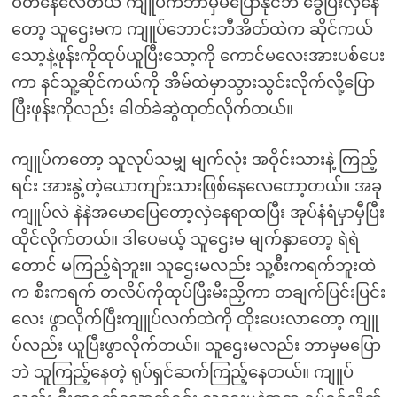
ဝတ်နေလေတယ် ကျူပ်ကဘာမှမပြောနိုင်ဘဲ ခွေပြီးလှဲနေ
တော့ သူဌေးမက ကျူပ်ဘောင်းဘီအိတ်ထဲက ဆိုင်ကယ်
သော့နဲ့ဖုန်းကိုထုပ်ယူပြီးသော့ကို ကောင်မလေးအားပစ်ပေး
ကာ နင်သူ့ဆိုင်ကယ်ကို အိမ်ထဲမှာသွားသွင်းလိုက်လို့ပြော
ပြီးဖုန်းကိုလည်း ဓါတ်ခဲဆွဲထုတ်လိုက်တယ်။
ကျူပ်ကတော့ သူလုပ်သမျှ မျက်လုံး အဝိုင်းသားနဲ့ ကြည့်
ရင်း အားနွဲ့တဲ့ယောကျာ်းသားဖြစ်နေလေတော့တယ်။ အခု
ကျူပ်လဲ နဲနဲအမောပြေတော့လှဲနေရာထပြီး အုပ်နံရံမှာမှီပြီး
ထိုင်လိုက်တယ်။ ဒါပေမယ့် သူဌေးမ မျက်နှာတော့ ရဲရဲ
တောင် မကြည့်ရဲဘူး။ သူဌေးမလည်း သူ့စီးကရက်ဘူးထဲ
က စီးကရက် တလိပ်ကိုထုပ်ပြီးမီးညှိကာ တချက်ပြင်းပြင်း
လေး ဖွာလိုက်ပြီးကျူပ်လက်ထဲကို ထိုးပေးလာတော့ ကျူ
ပ်လည်း ယူပြီးဖွာလိုက်တယ်။ သူဌေးမလည်း ဘာမှမပြော
ဘဲ သူကြည့်နေတဲ့ ရုပ်ရှင်ဆက်ကြည့်နေတယ်။ ကျူပ်