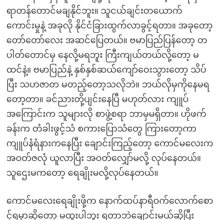
ရာတန်တောင်မချနိုင်ဘူး။ သူငယ်ချင်းတယောက်
ကောင်းမှုနဲ့ အခုလို နိုင်ငံခြားထွက်လာခွင့်ရတာ။ အခုတော့
တော်တော်လေး အဆင်ပြေတယ်။ ဗမာပြည်ပြန်တော့ တ
ပါတ်တောင်မှ နေလို့မရဘူး ကြီးကျယ်တယ်လို့တော့ မ
ထင်နဲ့။ ဗမာပြည်နဲ့ နှစ်နှစ်ဆယ်ကျော်ဝေးသွားတော့ သိပ်
ပြီး သဟဇာတ မတည့်တော့သလိုဘဲ။ ဘယ်လိုမှကိုနေမရ
တော့တာ။ ခင်ညားတို့ပျင်းနေပြီ မဟုတ်လား ကျူပ်
အကြောင်းက သူများလို စာဖွဲ့စရာ ဘာမှမရှိတာ။ ဟိုဖက်
ခန်းက တံခါးဖွင့်သံ စကားပြောသံတွေ ကြားတော့ကာ
ကျူပ်နံရံနားကနေပြီး ချောင်းကြည့်တော့ ကောင်မလေးက
အဝတ်ဇလုံ ယူလာပြီး အဝတ်လျှော်မလို့ လုပ်နေတယ်။
သူဌေးမကတော့ ရေချိုးမလို့လုပ်နေတယ်။
ကောင်မလေးရေချိုးဖို့က နောက်ထပ်နာရီဝက်လောက်စော
င့်ရမှာဆိုတော့ မထူးပါဘူး ရတာဘဲချောင်းမယ်ဆိုပြီး