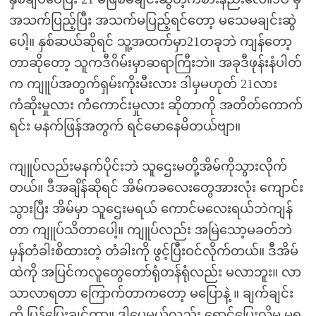
အသက်ပြည့်ပြီး အသက်မပြည့်ရင်တော့ မသေမချင်းဆွဲ
ပေါ့။ နှစ်ဆယ်ဆိုရင် သူ့အထက်မှာ21တခုဘဲ ကျန်တော့
တာဆိုတော့ သူကဒီဂိမ်းမှာဆရာကြီးဘဲ။ အခုဒီဖုန်းနံပါတ်
က ကျူပ်အတွက်ရှမ်းကိုးမီးလား ဒါမှမဟုတ် 21လား
ကံဆိုးမှုလား ကံကောင်းမှုလား ဆိုတာကို အတိတ်ကောက်
ရင်း မနက်ဖြန်အတွက် ရင်မောနေမိတယ်ဗျာ။
ကျူပ်လည်းမနက်ပိုင်းဘဲ သူဌေးမတို့အိမ်ကိုသွားလိုက်
တယ်။ ဒီအချိန်ဆိုရင် အိမ်ကခလေးတွေအားလုံး ကျောင်း
သွားပြီး အိမ်မှာ သူဌေးမရယ် ကောင်မလေးရယ်ဘဲကျန်
တာ ကျူပ်သိတာပေါ့။ ကျူပ်လည်း အမြဲသော့မခတ်ဘဲ
မှန်တံခါးစိထားတဲ့ တံခါးကို ဖွင့်ပြီးဝင်လိုက်တယ်။ ဒီအိမ်
ထဲကို အပြင်ကလူတွေတော်ရုံတန်ရုံလည်း မလာဘူး။ လာ
သာလာရတာ ကြောက်တာကတော့ မပြောနဲ့ ။ ချက်ချင်း
ကို ပြန်ပြေးချင်တာ။ ဒါပေမယ့်လည်း ရှောင်ပြေးလို့မှ မရ