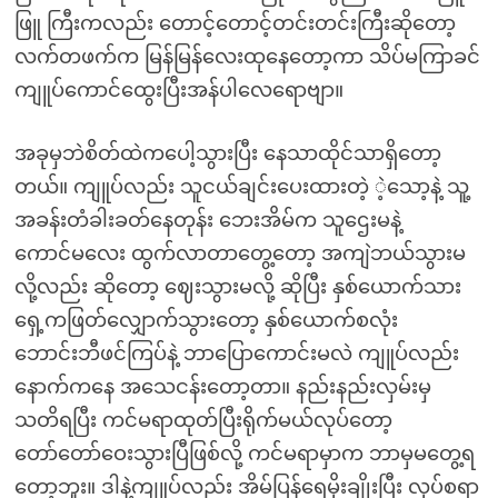
ဖြူ ကြီးကလည်း တောင့်တောင့်တင်းတင်းကြီးဆိုတော့
လက်တဖက်က မြန်မြန်လေးထုနေတော့ကာ သိပ်မကြာခင်
ကျူပ်ကောင်ထွေးပြီးအန်ပါလေရောဗျာ။
အခုမှဘဲစိတ်ထဲကပေါ့သွားပြီး နေသာထိုင်သာရှိတော့
တယ်။ ကျူပ်လည်း သူငယ်ချင်းပေးထားတဲ့ ဲ့သော့နဲ့ သူ့
အခန်းတံခါးခတ်နေတုန်း ဘေးအိမ်က သူဌေးမနဲ့
ကောင်မလေး ထွက်လာတာတွေ့တော့ အကျဲဘယ်သွားမ
လို့လည်း ဆိုတော့ ဈေးသွားမလို့ ဆိုပြီး နှစ်ယောက်သား
ရှေ့ကဖြတ်လျှောက်သွားတော့ နှစ်ယောက်စလုံး
ဘောင်းဘီဖင်ကြပ်နဲ့ ဘာပြောကောင်းမလဲ ကျူပ်လည်း
နောက်ကနေ အသေငန်းတော့တာ။ နည်းနည်းလှမ်းမှ
သတိရပြီး ကင်မရာထုတ်ပြီးရိုက်မယ်လုပ်တော့
တော်တော်ဝေးသွားပြီဖြစ်လို့ ကင်မရာမှာက ဘာမှမတွေ့ရ
တော့ဘူး။ ဒါနဲ့ကျူပ်လည်း အိမ်ပြန်ရေမိုးချိုးပြီး လုပ်စရာ