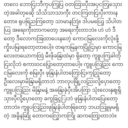
တလေ ဘောငြးဘီကှပကြှပြ ဝတထြားပှီးအပှငတြှသှေား
တဲ့အခါတှဆေို သိသိသာသာကှီး တငကြတငြးပှီးကားန
တော။ ရုပရြညကြတော့ သာမာနဘြဲ။ ဒါပမယြေ့ သိပါတ
ယြ အရေးကှီးတာကတော့ အရေးကှီးတာဘဲ။ ဟဲ ဟဲ ဒီ
တော့ ဒီလောကအြထာပေးနတေဲ့ ကောငမြလေးကိုလုံးဖို့
ကှိုးပမြးရတော့တာပေါ့။ တရကမြနကပြိုငြးမှာ ကောငမြ
လေးတယောကထြဲ မီးဖိုခနြးထဲမှာ ရှိတော့ ကွူပကြခါတို
ငြးလိုဘဲ စကားဝငပြှောတော့တာပေါ့။ ကွူပလြညြး ကော
ငမြလေးကို စမြးပှီး ဖုနြးနံပါတတြောငြးကှညြ့တော့
ဦးလေးမှာမိနြးမရှိတာဘဲ ဘာလုပဖြို့လညြးလို့ပှောတော့
ကွူပလြညြး မိနြးမနဲ့ အခနြးခှဲပှီးအိပတြာ သုံးလေးနှဈရှိ
သှားပှီလို့ပှောတော့ ခကွခြငွြးဘဲ ဖုနြးနံပါတပြေးတော့
တာဘဲ။ ကွူပလြညြးဖုနြးနံပါတရြတော့ ဘယသြူမှမရှိ
တဲ့ အခွိနဆြို တောကလြွှောကကြို ဆကတြော့တာဘဲ။