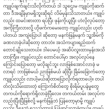
ကျူပ်ချက်ချင်းသိလိုက်တယ် ဒါ သူဌေးမ ကျူပ်ကိုဆက်
တာ ဒီအချိန်မှာမရှိဘူးဆိုရင် လိမ်မှန်းသိသာတယ်။ ကျူပ်
လည်း ထမင်းစားတာ ရပ်ပြီး ဖုန်းကိုယူပြီး ဟဲလိုလုပ်တော့
အကိုကြီးလားလို့ ဟိုဖက်ကမေးတော့ ကျူပ်လည်း ဟုတ်
ပါတယ် အကျဲပြောပါ ဆိုတော့ မနက်ဖြန်မနက် သူ့အိမ်ကို
ခဏလာခဲ့ပါဆိုတော့ တာဘဲ။ အသံကပျားရည်ထက်
တောင်ချိုသေးတယ်။ ဒါပေမယ့် အဆိပ်လူးထားမှန်းအသိ
တာကြီး။ ကျူပ်လည်း တောင်ပေါ်မှာ အလုပ်လုပ်နေ
ကြောင်းပြောတော့ မလိုချင်ဘူး လာဖြစ်အောင်လာခဲ့ မ
လာရင် ဘာဖြစ်မယ် ညာဖြစ်မယ် ဆိုပြီး ခြိမ်းခြောက်တော့
ကျူပ်လည်း လာပါ့မယ်ဆိုတာပြောလိုက်ရတာပေါ့။ တပါ
တ်လုံးသိမ်းထားတဲ့ ကြောက်စိတ်တွေ စိုးရိမ်ပူပန်မှုတွေ
တကယ်ကိုရောက်ရှိလာခဲ့ပြီလေ။ တကယ်တမ်း အလုပ်က
လည်းပြီးပြီဖြစ်လို့ မနက်ဖြန်ဘဲ ပြန်တော့မှာမို့ ကျူပ်
လည်း ဒီနေ့ဘဲ ရသည့်ကားနဲ့ ပြန်ဆင်းလာခဲ့တယ်။ ကျူပ်