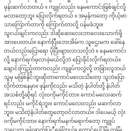
ဖုန်းဆက်လာတယ် ။ ကျူပ်လည်း နေမကောင်းဖြစ်ချင်လို့
မလာတော့ဘူး ပြောလိုက်ရတယ် ။ အမှန်ကတော့ ကိုယ့်ဖာ
သာကြောက်တာကို ကြောက်တာလို့ ဝန်မခံဘူး။
သူငယ်ချင်းကလည်း ဒါဆိုဆေးလေးဘာလေးသောက်ဖို့
အားပေးတယ်။ နောက်ပြီးဘေးအိမ်က သူဌေးမက ခေါ်နေ
တယ်လည်းပြောရော ပိုပြီးဖျားလာသလိုဘဲ ။ နေမကောင်း
လို့ နောက်ရက်မှလာခဲ့မယ်လို့ဘဲ ပြောခိုင်းလိုက်ရတယ်။
ချောင်းကြည့်တာကလည်း ကျူပ်ကလွှဲလို့ တခြားလူဘယ်
သူမှ မဖြစ်နိုင်ဘူးဆိုတာကောင်မလေးသိတော့ သူဘဲပြော
လိုက်တာနေမှာ။ ဖုန်းကိုလည်း မသိတဲ့ နံပါတ်တို့ နံပါတ်
အသစ်တို့ဆိုရင် လုံးဝကိုမကိုင်တာ။ ကောင်မလေးဆက်
ရင်လည်း မကိုင်ရဲဘူး။ ကောင်မလေးလည်း မဆက်လာ
ဘူး။ မသိတဲ့နံပါတ်တွေတော့ဝင်လာတယ်။ ဒါပေမယ့် လုံး
ဝကိုမကိုင်တာ။ နောက်ရက်မနက်ရောက်တော့ ကျူပ်
သူဌေးက ဖုန်းဆက်ပြးီခေါ်တယ်။ တောင်ပေါ်မြို့တမြို့