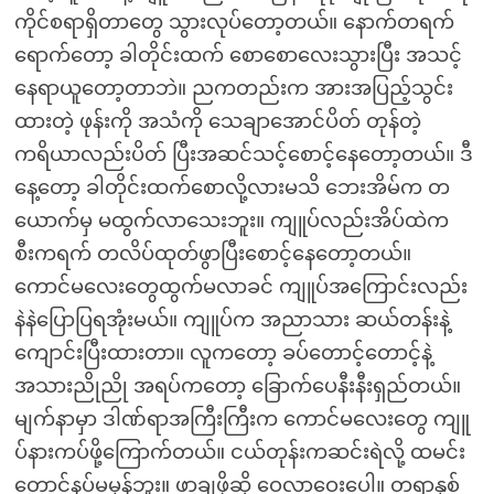
ကိုင်စရာရှိတာတွေ သွားလုပ်တော့တယ်။ နောက်တရက်
ရောက်တော့ ခါတိုင်းထက် စောစောလေးသွားပြီး အသင့်
နေရာယူတော့တာဘဲ။ ညကတည်းက အားအပြည့်သွင်း
ထားတဲ့ ဖုန်းကို အသံကို သေချာအောင်ပိတ် တုန်တဲ့
ကရိယာလည်းပိတ် ပြီးအဆင်သင့်စောင့်နေတော့တယ်။ ဒီ
နေ့တော့ ခါတိုင်းထက်စောလို့လားမသိ ဘေးအိမ်က တ
ယောက်မှ မထွက်လာသေးဘူး။ ကျူပ်လည်းအိပ်ထဲက
စီးကရက် တလိပ်ထုတ်ဖွာပြီးစောင့်နေတော့တယ်။
ကောင်မလေးတွေထွက်မလာခင် ကျူပ်အကြောင်းလည်း
နဲနဲပြောပြရအုံးမယ်။ ကျူပ်က အညာသား ဆယ်တန်းနဲ့
ကျောင်းပြီးထားတာ။ လူကတော့ ခပ်တောင့်တောင့်နဲ့
အသားညိုညို အရပ်ကတော့ ခြောက်ပေနီးနီးရှည်တယ်။
မျက်နာမှာ ဒါဏ်ရာအကြီးကြီးက ကောင်မလေးတွေ ကျူ
ပ်နားကပ်ဖို့ကြောက်တယ်။ ငယ်တုန်းကဆင်းရဲလို့ ထမင်း
တောင်နပ်မမှန်ဘူး။ ဖာချဖို့ဆို ဝေလာဝေးပေါ့။ တရာနှစ်