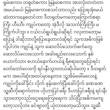
ရှမ်းစကား တရုတ်စကား မြန်မာစကား အားလုံးတတ်တာ
အမယ်မယ် မြန်မာစကားစသင်တာလည်း ပြောရအုံးမယ်
ဆဲတာကနေစတင်တာ ဒီတရုတ်မကတော့ကြောက်စရာ
ကြီး ဟီးဟီး ကျုပ်ကတော့ အဲ့ဒီလို အသက်ကြီးကြီး မ
ကြိုက်ပါဘူး ။ ငယ်ငယ်ရွယ်ရွယ်ဆိုရင် ဂလုတာတော့မ
ပြောနဲ့ ဒါဆိုဘာလို့ပြောနေတာလဲဆိုရင် သူကအဓိကဖြစ်
လို့ပါဘဲ။ ကျုပ်နဲ့ သူက ဆေးလိပ်သောက်ဖက်တွေ
ဆေးလိပ်လေးသောက် အခါးရည်လေးသောက် နှစ်
ယောက်သား စဟယ်နောက်ဟယ်နဲ့ ရီစရာတွေပြောရင်း
တော်တော်လေးကို ရင်းနှီးသွားတယ်ဆိုပါတော့ ။ ဒီတရုတ်
မက အပေါ်ဆုံးအထပ်မှာနေတာ။ သူ့အိမ်ဖေါ်မလေးနဲ့
ကျုပ်ကိုခေါ်ခိုင်း လိုက် ဖုန်းဆက်ပြီးခေါ်လိုက် ခဏခဏ
သူ့ဆီကိုရောက်တာ။ ဟိုဟာပြင်ဖရီး ဒီဟာပြင်ဖရီးနဲ့ ရင်းနီး
သွားတော့လည်းငွေရေးကြေးရေးက သိပ်ပြီးအဓိကမကျ
တော့သလိုဘဲ။ ခင်ဗျားတို့ ယုံလားတော့မသိဘူး။ သူ့ဆီ