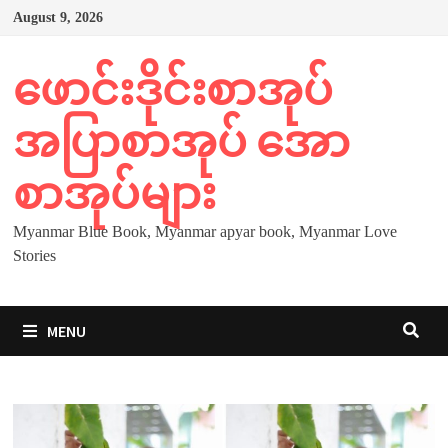
Skip
August 9, 2026
to
content
ဖောင်းဒိုင်းစာအုပ်
အပြာစာအုပ် အော
စာအုပ်များ
Myanmar Blue Book, Myanmar apyar book, Myanmar Love
Stories
MENU