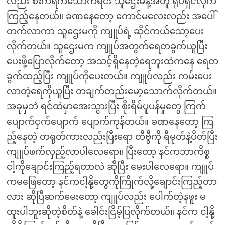
လည်း စီးကရက်သောက်ရင်း သူဌေးမနဲ့အတူ ရုပ်ရှင်လိုက်
ကြည့်နေတယ်။ ခဏနေတော့ ကောင်မလေးလည်း အပေါ်
တက်လာကာ သူဌေးမကို ကျူပ်ရဲ့ ဆိုင်ကယ်သော့ပေး
လိုက်တယ်။ သူဌေးမက ကျူပ်အတွက်ရေတခွက်ယူပြီး
ပေးဖို့ပြောလိုက်တော့ အသင့်ရှိနေတဲ့ရေဘူးထဲကနေ ရေတ
ခွက်ထည့်ပြီး ကျူပ်ကိုပေးတယ်။ ကျူပ်လည်း ကမ်းပေး
လာတဲ့ရေကိုယူပြီး တချက်တည်းမော့သောက်လိုက်တယ်။
အခုမှဘဲ ရင်ထဲမှာအေးသွားပြီး စိုးရိမ်ပူပန်မှုတွေ ကြက်
ပျောက်ငှက်ပျောက် ပျောက်ကုန်တယ်။ ခဏနေတော့ ကြ
ည့်နေတဲ့ တရုတ်ကားလည်းပြီးရော တီဗွီကို ရီမုတ်နဲ့ပိတ်ပြီး
ကျူပ်ဖက်လှည့်လာပါလေရော။ ပြီးတော့ နင်ကဘာကိစ္စ
ငါ့ကိုချောင်းကြည့်ရတာလဲ ဆိုပြီး မေးပါလေရော။ ကျူပ်
ကမဖြေတော့ နင်ကငါ့နို့တွေကိုကြိုက်လို့ချောင်းကြည့်တာ
လား ဆိုပြီဆက်မေးတော့ ကျူပ်လည်း ပေါက်တဲ့နဖူး မ
ထူးပါဘူးဆိုတဲ့စိတ်နဲ့ ခေါင်းငြိမ့်ပြလိုက်တယ်။ နင်က ငါ့နို့