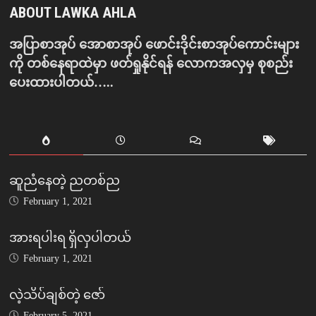
ABOUT LAWKA AHLA
အပြာစာအုပ် အောစာအုပ် ဖောင်းဒိုင်းစာအုပ်ကောင်းများ
ကို တစ်နေရာထဲမှာ ဖတ်ရှုနိုင်ရန် လောကအလှမှ စုစည်း
ပေးထားပါတယ်…..
ဆူညံနေတဲ့ ညတစ်ည
February 1, 2021
အားရပါးရ ရှိလှပါတယ်
February 1, 2021
လဲ့သိပ်ချစ်တဲ့ ဇော်
February 5, 2021