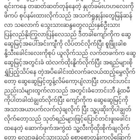
ရင်းကနေ တဆတ်ဆတ်တုန်နေတဲ့ နှုတ်ခမ်းဟဟလေးကို
ဖိကပ် စုပ်နမ်းထားလိုက်သည် အသက်ရှုနှုန်းတွေမြန်ဆန်
လာ သလောက် သွေးသားဆန္ဒတွေလည်းနှစ်ဦးသား
ပြန်လည်နိုးကြွလာပြန်လေသည် ဒီတခါကျော်ကိုက ဆွေ
ဆွေမြင့်အပေါ်အင်းကျီကို လိပ်တင်လိုက်ပြီး စူဖြိုးခါစ
နို့သီးခေါင်းလေးကိုစုပ် ယူလိုက်သည် လက်တဖက်က ဆွေ
ဆွေမြင့်အတွင်းခံ ထဲလက်ထိုးနိူက်လိုက်ပြီး အရည်များစို
ရွှဲပြည့်သိပ်နေ တဲ့အပိခေါင်းထဲလက်ခလယ်ထည့်မွှေလိုက်
တော့ ဆွေဆွေမြင့်တွန့်လိမ်ကော့ပျံလာပြီး တဟင်းဟင်း
ညည်းသံများထွက်လာသည် အတွင်းခံဘောင်းဘီ နဲ့ထမီ
ကိုပါတခါထဲချွတ်လိုက်ပြီး ကျော်ကိုက ဆွေဆွေမြင့်ကို
အသာအယာပက်လက်လှဲချလိုက် ပြီး သူ့ပုဆိုးကိုပါချွတ်
လိုက်တော့သည် သုတ်ရည်များဖြင့်ပြောင်တင်းဖူးဖေါင်း
ထနေတဲ့ ဆောက်ဖုက်အကွဲထဲ သူ့လီးကိုထိုးစိုက်ချလိုက်
တော့ လျှောခနဲဝင်သွားသည် စောစောတုန်းကလိုခြောက်