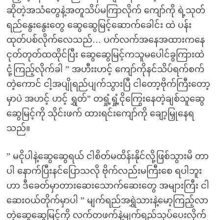
ဆိုတဲ့အသံတွေနဲ့အတူသိပ်မကြာလိုက် ကျော်ကို ရဲ့သုတ်
ရည်နွေးနွေးတွေ ဆွေဆွေမြင့်ဆောက်ခေါင်း ထဲ ပန်း
ထုတ်ပစ်လိုက်လေသည်… ပက်လက်အနေအထားကနေ
ငုတ်တုတ်ထထိုင်ပြီး ဆွေဆွေမြင့်ကသူမပေါင်ခွကြားထဲ
ငုံ့ကြည့်လိုက်ခါ ” အဟီးးဟင့် ကျော်ကိုနင်သိပ်ရက်စက်
တဲ့ကောင် ငါ့အပျိုရည်ပျက်သွားပြီ ငါတော့ဗိုက်ကြီးတော့
မှာပဲ အဟင့် ဟင့် ရွှတ်” တရှုံ့ရှုံ့ငိုကြွေးနေတဲ့ချစ်သူဆွေ
ဆွေမြင့်ကို သိုင်းဖက် ထားရင်းကျော်ကို ချော့မြှုနေရ
သည်။
” မငိုပါနဲ့ဆွေဆွေရယ် ငါစိတ်မထိန်းနိုင်လို့ဖြစ်သွားမိ တာ
ပါ နောက်ပြီးနင်ပြောသလို ဗိုက်လည်းမကြီးစေ ရပါဘူး
ဟာ ဒီခေတ်မှာတားဆေးသောက်ဆေးတွေ အများကြီး ငါ
ဆေးဝယ်တိုက်မှာပါ ” မျက်ရည်အရွှဲသားနဲ့မော့ကြည့်လာ
တဲ့ဆွေဆွေမြင့်ကို လက်တဖက်နဲ့မျက်ရည်သုပ်ပေးလိုက်