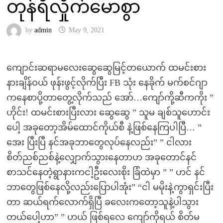
တုန်ရီလှိုက်မောစွာ
by
admin
May 9, 2021
ကျောင်းဆရာမလေးဆွေဆွေမြင့်တယောက် ထမင်းစား
နားချိန်ဝယ် ဖုန်းဖွင့်လိုက်ပြီး FB သုံး နေခိုက် မက်စင်ဂျာ
ကနေစာပို့တာတွေ့လိုက်သည် အော်…ကျော်ကို့ဆီကကိုး ”
ဟိုင်း! ထမင်းစားပြီးလား ဆွေဆွေ ” သူမ ချစ်သူဟောင်း
ပေါ့ အခုတော့အိမ်ထောင်ကိုယ်စီ နဲ့ဖြစ်နေကြပါပြီ… ”
အေး ပြီးပြီ နင်အခုဘာတွေလုပ်နေလည်း” ” ငါလား
စိတ်ညစ်ညစ်နဲ့လျှောက်သွားနေတာဟ အခုတောင်နင်
စာသင်နေတဲ့ရွာနားကငါ့ဦးလေးစိုး ခြံထဲမှာ ” ” ဟင် နင်
ဘာတွေဖြစ်နေလို့လည်းပြောပါအုံး” “ငါ မမိုးနဲ့ကွာရှင်းပြီး
တာ ဆယ်ရက်လောက်ရှိပြီ ခလေးကတော့သူနဲ့ပါသွား
တယ်ပေါ့ဟာ” ” ဟယ် ဖြစ်ရလေ ကျော်ကိုရယ် စိတ်မ