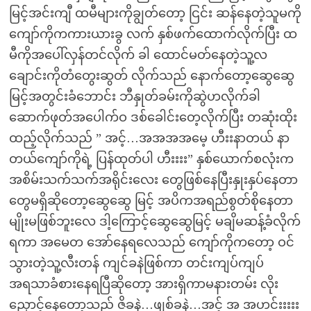
မြင့်အင်းကျီ ထမီများကိုချွတ်တော့ ငြင်း ဆန်နေတဲ့သူမကို
ကျော်ကိုကကားယားခွ လက် နှစ်ဖက်ထောက်လိုက်ပြီး ထ
မီကိုအပေါ်လှန်တင်လိုက် ခါ ထောင်မတ်နေတဲ့သူ့လ
ချောင်းကိုတံတွေးဆွတ် လိုက်သည် နောက်တော့ဆွေဆွေ
မြင့်အတွင်းခံဘောင်း ဘီနှုတ်ခမ်းကိုဆွဲဟလိုက်ခါ
ဆောက်ဖုတ်အပေါက်ဝ ဒစ်ခေါင်းတေ့လိုက်ပြီး တဆုံးထိုး
ထည့်လိုက်သည် ” အင့်…အအအအမေ့ ဟီးးနာတယ် နာ
တယ်ကျော်ကိုရဲ့ ပြန်ထုတ်ပါ ဟီးးးး” နှစ်ယောက်စလုံးက
အစိမ်းသက်သက်အရိုင်းလေး တွေဖြစ်နေပြီးနှုးနှပ်နေတာ
တွေမရှိဆိုတော့ဆွေဆွေ မြင့် အပိကအရည်စွတ်စိုနေတာ
မျိုးမဖြစ်ဘူးလေ ဒါ့ကြောင့်ဆွေဆွေမြင့် မချိမဆန့်ခံလိုက်
ရကာ အမေတ အော်နေရလေသည် ကျော်ကိုကတော့ ဝင်
သွားတဲ့သူ့လီးတန် ကျင်ခနဲဖြစ်ကာ တင်းကျပ်ကျပ်
အရသာခံစားနေရပြီဆိုတော့ အားရှိကာမနားတမ်း လိုး
ညှောင့်နေတော့သည် ဇိခနဲ…ဖျစ်ခနဲ…အင့် အ အဟင်းးးးး