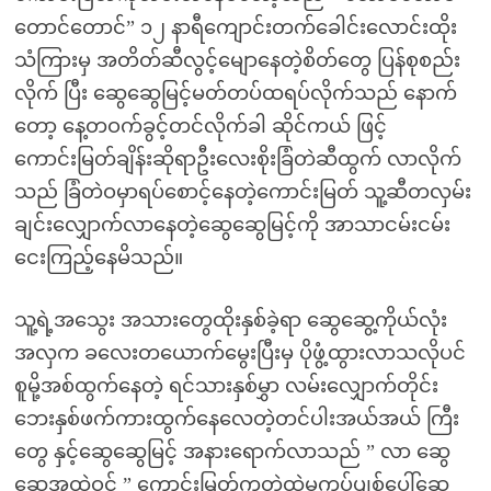
တောင်တောင်” ၁၂ နာရီကျောင်းတက်ခေါင်းလောင်းထိုး
သံကြားမှ အတိတ်ဆီလွင့်မျောနေတဲ့စိတ်တွေ ပြန်စုစည်း
လိုက် ပြီး ဆွေဆွေမြင့်မတ်တပ်ထရပ်လိုက်သည် နောက်
တော့ နေ့တဝက်ခွင့်တင်လိုက်ခါ ဆိုင်ကယ် ဖြင့်
ကောင်းမြတ်ချိန်းဆိုရာဦးလေးစိုးခြံတဲဆီထွက် လာလိုက်
သည် ခြံတဲဝမှာရပ်စောင့်နေတဲ့ကောင်းမြတ် သူ့ဆီတလှမ်း
ချင်းလျှောက်လာနေတဲ့ဆွေဆွေမြင့်ကို အာသာငမ်းငမ်း
ငေးကြည့်နေမိသည်။
သူ့ရဲ့အသွေး အသားတွေထိုးနှစ်ခဲ့ရာ ဆွေဆွေ့ကိုယ်လုံး
အလှက ခလေးတယောက်မွေးပြီးမှ ပိုဖွံ့ထွားလာသလိုပင်
စူမို့အစ်ထွက်နေတဲ့ ရင်သားနှစ်မွှာ လမ်းလျှောက်တိုင်း
ဘေးနှစ်ဖက်ကားထွက်နေလေတဲ့တင်ပါးအယ်အယ် ကြီး
တွေ နှင့်ဆွေဆွေမြင့် အနားရောက်လာသည် ” လာ ဆွေ
ဆွေအထဲဝင် ” ကောင်းမြတ်ကတဲထဲမှကွပ်ပျစ်ပေါ်ဆွေ