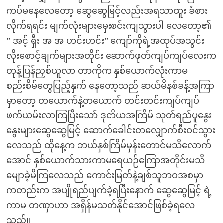
ကပ်မနေလေတော့ ဆွေဆွေမြင့်လည်းအရသာထူး ခံစား
လိုက်ရရင်း မျက်လုံးများမှေးစင်းကျသွားပါ လေတော့၏
” အင့် ရှီး အ အ ဟင်းဟင်း” ကျော်ကိုရဲ့အထုပ်အသွင်း
လိုးစောင့်ချက်များအတိုင်း ဆောက်ဖုတ်ကျပ်ကျပ်လေးက
တုန့်ပြန်ညှစ်ယူလာ တာကိုက နှစ်ယောက်လုံးကာမ
စည်းစိမ်တွေပြည့်နှက် နေတော့သည် ဆယ်မိနစ်ခန့်အကြာ
မှာတော့ တယောက်နဲ့တယောက် တင်းတင်းကျပ်ကျပ်
ဖက်ယမ်းလာကြပြီးသော် ဒုတိယအကြိမ် သုတ်ရည်ပူနွေး
နွေးများဆွေဆွေမြင့် ဆောက်ခေါင်းတလျှောက်စီးဝင်သွား
လေသည် ထိုနေ့က ဘယ်နှစ်ကြိမ်မှန်းတောင်မသိလောက်
အောင် နှစ်ယောက်သားကာမရေယဉ်ကြောအတိုင်းမသိ
မျောခဲ့မိကြလေသည် ကောင်းမြတ်နဲ့ချစ်သူဘဝအစမှာ
ကတည်းက အပျိုရည်ပျက်ခဲ့ရပြီးနောက် ဆွေဆွေမြင့် ရဲ့
ကာမ တဏှာဟာ အရှိန်မသတ်နိုင်အောင်ဖြစ်ခဲ့ရလေ
သည်။