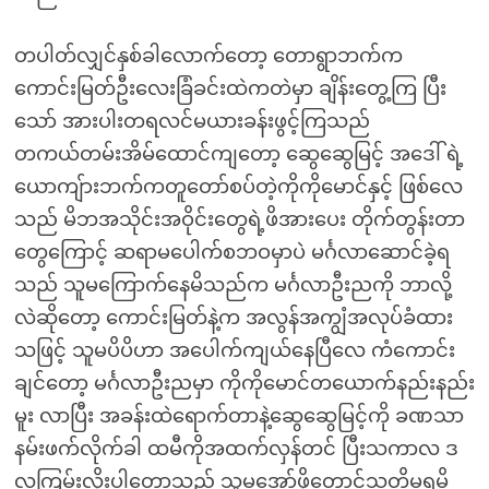
တပါတ်လျှင်နှစ်ခါလောက်တော့ တောရွာဘက်က
ကောင်းမြတ်ဦးလေးခြံခင်းထဲကတဲမှာ ချိန်းတွေ့ကြ ပြီး
သော် အားပါးတရလင်မယားခန်းဖွင့်ကြသည်
တကယ်တမ်းအိမ်ထောင်ကျတော့ ဆွေဆွေမြင့် အဒေါ် ရဲ့
ယောကျ်ားဘက်ကတူတော်စပ်တဲ့ကိုကိုမောင်နှင့် ဖြစ်လေ
သည် မိဘအသိုင်းအဝိုင်းတွေရဲ့ဖိအားပေး တိုက်တွန်းတာ
တွေကြောင့် ဆရာမပေါက်စဘဝမှာပဲ မင်္ဂလာဆောင်ခဲ့ရ
သည် သူမကြောက်နေမိသည်က မင်္ဂလာဦးညကို ဘာလို့
လဲဆိုတော့ ကောင်းမြတ်နဲ့က အလွန်အကျွံအလုပ်ခံထား
သဖြင့် သူမပိပိဟာ အပေါက်ကျယ်နေပြီလေ ကံကောင်း
ချင်တော့ မင်္ဂလာဦးညမှာ ကိုကိုမောင်တယောက်နည်းနည်း
မူး လာပြီး အခန်းထဲရောက်တာနဲ့ဆွေဆွေမြင့်ကို ခဏသာ
နမ်းဖက်လိုက်ခါ ထမီကိုအထက်လှန်တင် ပြီးသကာလ ဒ
လကြမ်းလိုးပါတော့သည် သူမအော်ဖို့တောင်သတိမရမိ