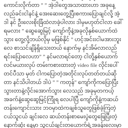
ကောင်းလိုက်တာ ” ” အဲ့ဒါတွေအသာထားဟာ အခုနေ့
လည်ခင်းငါနင်နဲ့ အေးဆေးတွေ့ပြီးစကားပြောချင်လို့ အဲ့
ဒါ နင် ဦးလေးစိုးခြံထဲလာခဲ့ပါလား ဒါမှမဟုတ်ငါလာ ခေါ်
ရမလား ” ဆွေဆွေမြင့် ကျော်ကိုနဲ့အခုလိုနှစ်ယောက်ထဲ
သွား တွေ့လို့ဘယ်လိုမှ မဖြစ်နိုင် ” ဟင့်အင်းးငါမအားဘူး
လေ စာသင်ချိန်ရှိသေးတယ် နောက်မှ နင်အိမ်လာလည်
ရင်းပြောလေဟာ” ” နင်မလာရင်တော့ ငါတို့နှစ်ယောက်
လင်မယားလုပ် တမ်းကစားထားတဲ့ video file လိုင်းပေါ်
တင်ပီသာ မှတ် ငါကပြောတဲ့အတိုင်းလုပ်တတ်တယ်ဆို
တာ နင်သိပါတယ် ဒါပဲ ” ” ကတုန်” ကျော်ကိုကပြောပြီး
သွားတာနဲ့လိုင်းအောက်သွား လေသည် အခုမှတကယ့်
အခက်နဲ့ဆွေဆွေမြင့်ကြုံရ လေပါပြီ ကျော်ကိုနဲ့ကဆယ်
တန်းကျောင်းသား ဘဝမှာထဲကချစ်သူတွေဖြစ်ခဲ့ကြတဲ့
ငယ်သူငယ် ချင်းလေ ဆယ်တန်းစာမေးပွဲတွေဖြေပြီးတဲ့
နောက်ဆုံး နေ့မှာ သူငယ်ချင်းတယောက်ရဲ့အခန်းလေးမှာ