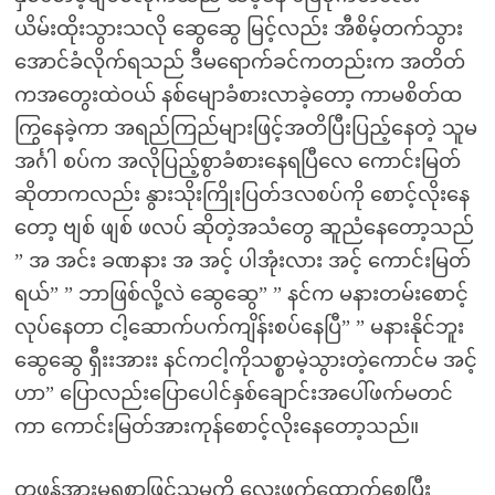
ယိမ်းထိုးသွားသလို ဆွေဆွေ မြင့်လည်း အီစိမ့်တက်သွား
အောင်ခံလိုက်ရသည် ဒီမရောက်ခင်ကတည်းက အတိတ်
ကအတွေးထဲဝယ် နစ်မျောခံစားလာခဲ့တော့ ကာမစိတ်ထ
ကြွနေခဲ့ကာ အရည်ကြည်များဖြင့်အတိပြီးပြည့်နေတဲ့ သူမ
အင်္ဂါ စပ်က အလိုပြည့်စွာခံစားနေရပြီလေ ကောင်းမြတ်
ဆိုတာကလည်း နွားသိုးကြိုးပြတ်ဒလစပ်ကို စောင့်လိုးနေ
တော့ ဗျစ် ဖျစ် ဖလပ် ဆိုတဲ့အသံတွေ ဆူညံနေတော့သည်
” အ အင်း ခဏနား အ အင့် ပါအုံးလား အင့် ကောင်းမြတ်
ရယ်” ” ဘာဖြစ်လို့လဲ ဆွေဆွေ” ” နင်က မနားတမ်းစောင့်
လုပ်နေတာ ငါ့ဆောက်ပက်ကျိန်းစပ်နေပြီ” ” မနားနိုင်ဘူး
ဆွေဆွေ ရှီးးအားး နင်ကငါ့ကိုသစ္စာမဲ့သွားတဲ့ကောင်မ အင့်
ဟာ” ပြောလည်းပြောပေါင်နှစ်ချောင်းအပေါ်ဖက်မတင်
ကာ ကောင်းမြတ်အားကုန်စောင့်လိုးနေတော့သည်။
တဖန်အားမရစွာဖြင့်သူမကို လေးဖက်ထောက်စေပြီး