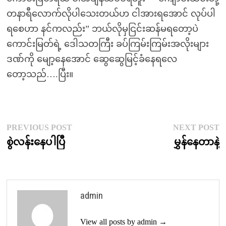
တနာရီလောက်လိုပါသေးတယ်ဟ ငါအားရအောင် လုပ်ပါ
ရစေဟာ နင်ကလည်း” ဘယ်လိုမှငြင်းဆန်မရတော့ပဲ
ကောင်းမြတ်ရဲ့ ဒေါသတကြီး ခပ်ကြမ်းကြမ်းအလိုးများ
ဒဏ်ကို မျော့နေအောင် ဆွေဆွေမြင့်ခံနေရလေ
တော့သည်….ပြီး။
Post
Previous
N
PREVIOUS POST
NEXT POST
post:
p
စွဲလန်းနေပါပြီ
မွှန်နေတာနဲ့
navigation
admin
View all posts by admin →