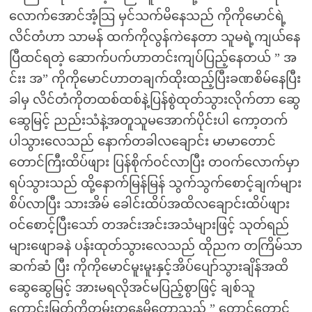
လောက်အောင်အံ့သြ မှင်သက်မိနေသည် ကိုကိုမောင်ရဲ့
လိင်တံဟာ သာမန် ထက်ကိုလွန်ကဲနေတာ သူမရဲ့ကျယ်နေ
ပြီထင်ရတဲ့ ဆောက်ပက်ဟာတင်းကျပ်ပြည့်နေတယ် ” အ
င်းး အ” ကိုကိုမောင်ဟာတချက်ထိုးထည့်ပြီးခဏစိမ်နေပြီး
ခါမှ လိင်တံကိုတထစ်ထစ်နဲ့ပြန်စွဲထုတ်သွားလိုက်တာ ဆွေ
ဆွေမြင့် ညည်းသံနဲ့အတူသူမအောက်ပိုင်းပါ ကော့တက်
ပါသွားလေသည် နောက်တခါလချောင်း မာမာတောင်
တောင်ကြီးထိပ်ဖျား ပြန်စိုက်ဝင်လာပြီး တဝက်လောက်မှာ
ရပ်သွားသည် ထို့နောက်မြန်မြန် သွက်သွက်စောင့်ချက်များ
စိပ်လာပြီး သားအိမ် ခေါင်းထိပ်အထိလချောင်းထိပ်ဖျား
ဝင်စောင့်ပြီးသော် တအင်းအင်းအသံများဖြင့် သုတ်ရည်
များဖျောခနဲ ပန်းထုတ်သွားလေသည် ထိုညက တကြိမ်သာ
ဆက်ဆံ ပြီး ကိုကိုမောင်မူးမူးနှင့်အိပ်ပျော်သွားချိန်အထိ
ဆွေဆွေမြင့် အားမရလိုအင်မပြည့်စွာဖြင့် ချစ်သူ
ကောင်းမြတ်ကိုတမ်းတနေမိတော့သည် ” တောင်တောင်