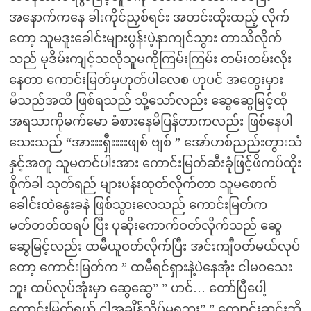
အနောက်ကနေ ခါးကိုင်ညှစ်ရင်း အတင်းထိုးထည့် လိုက်
တော့ သူမဒူးခေါင်းများပွန်းပဲ့နာကျင်သွား တာသိလိုက်
သည် မုဒိမ်းကျင့်သလိုသူမကိုကြမ်းကြမ်း တမ်းတမ်းလိုး
နေတာ ကောင်းမြတ်မှဟုတ်ပါလေစ ဟုပင် အတွေးမှား
မိသည်အထိ ဖြစ်ရသည် သို့သော်လည်း ဆွေဆွေမြင့်ထို
အရသာကိုမက်မော ခံစားနေမိပြန်တာကလည်း ဖြစ်နေပါ
သေးသည် “အားးးရှီးးးးဖျစ် ဗျစ် ” အော်ဟစ်ညည်းတွားသံ
နှင့်အတူ သူမတင်ပါးအား ကောင်းမြတ်ဆီးခုံဖြင့်ဖိကပ်ထိုး
စိုက်ခါ သုတ်ရည် များပန်းထုတ်လိုက်တာ သူမစောက်
ခေါင်းထဲနွေးခနဲ ဖြစ်သွားလေသည် ကောင်းမြတ်က
မတ်တတ်ထရပ် ပြီး ပုဆိုးကောက်ဝတ်လိုက်သည် ဆွေ
ဆွေမြင့်လည်း ထမီယူဝတ်လိုက်ပြီး အင်းကျီဝတ်မယ်လုပ်
တော့ ကောင်းမြတ်က ” ထမီရင်ရှားနဲ့ပဲနေအုံး ငါမဝသေး
ဘူး ထပ်လုပ်အုံးမှာ ဆွေဆွေ” ” ဟင်… တော်ပြီပေါ့
ကောင်းမြတ်ရယ် ငါအချိန်သိပ်မရဘူး” ” ကျောင်းဆင်းဘို့