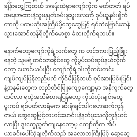
ချိန်းတွေ့ကြတယ် အခန်းထဲမှာကျော်ကိုက မတ်တတ် ရပ်
အနေအထားနဲ့သူမနှုတ်ခမ်းဖူးဖူးလေးကို စုပ်ယူနမ်းရှိုက်
တာကို ပထမဆုံးအကြိမ်မို့ဆွေဆွေမြင့် ရင်ထဲဗြောင်းဆန်
သွားအောင်တုန်ရီလှိုက်မောစွာ ခံစားလိုက်ရတယ်။
နောက်တော့ကျော်ကိုရဲ့လက်တွေ က တင်းကားပြည့်ဖြိုး
နေတဲ့ သူမရဲ့တင်သားစိုင်တွေ ကိုပွပ်သပ်ဆုပ်နယ်လိုက်
တော့ ယောင်ယမ်းပြီး ကျော်ကိုရဲ့ခါးကိုတင်းတင်း
ကျပ်ကျပ်ပြန်လည်ဖက် ကိုင်မိပြန်တယ် စုပ်အားပြင်းပြင်း
နဲ့အနမ်းတွေက လည်တိုင်ဖြူကျော့ကျော့မှာ အနီကွက်တွေ
ထင်လာ ရတဲ့အထိခံစားရပြန်တော့ ကိုယ်လုံးချင်းတွေ
ပူးကပ် ရစ်ပတ်လာရုံမက ဆီးခုံချင်းပါဂဟေဆက်ကုန်
တယ် ဆွေဆွေမြင့်တဟင်းးဟင်းးနဲ့နတ်ပူးသလိုတုန်ယင်
လာပြီး ဒူးတွေညွှတ်ကျနေတော့မှ ကျော်ကိုက အိပ်
ယာခင်းပေါ်လှဲချလိုက်သည် အလောတကြီးဖြင့် ဆွေဆွေ