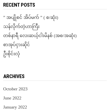
RECENT POSTS
” အပျိုစင် အိပ်မက် ” ( စ/ဆုံး)
သန်လိုက်တဲ့ဟာကြီး
တစ်နာရီ လေးဆယ့်ငါးမိနစ် (အစ/အဆုံး)
စာအုပ်ငှားဆိုင်
ဦးစိုင်းလုံ
ARCHIVES
October 2023
June 2022
January 2022