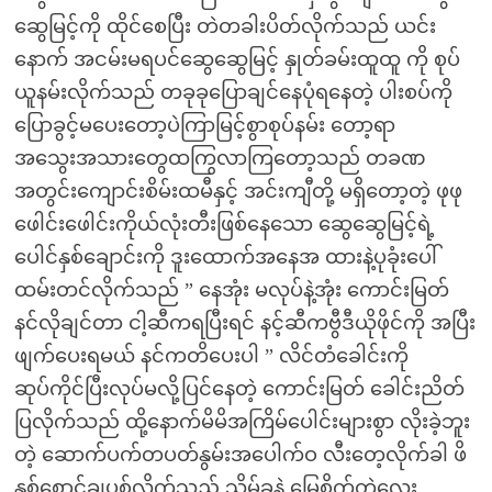
ဆွေမြင့်ကို ထိုင်စေပြီး တဲတခါးပိတ်လိုက်သည် ယင်း
နောက် အငမ်းမရပင်ဆွေဆွေမြင့် နှုတ်ခမ်းထူထူ ကို စုပ်
ယူနမ်းလိုက်သည် တခုခုပြောချင်နေပုံရနေတဲ့ ပါးစပ်ကို
ပြောခွင့်မပေးတော့ပဲကြာမြင့်စွာစုပ်နမ်း တော့ရာ
အသွေးအသားတွေထကြွလာကြတော့သည် တခဏ
အတွင်းကျောင်းစိမ်းထမီနှင့် အင်းကျီတို့ မရှိတော့တဲ့ ဖုဖု
ဖေါင်းဖေါင်းကိုယ်လုံးတီးဖြစ်နေသော ဆွေဆွေမြင့်ရဲ့
ပေါင်နှစ်ချောင်းကို ဒူးထောက်အနေအ ထားနဲ့ပုခုံးပေါ်
ထမ်းတင်လိုက်သည် ” နေအုံး မလုပ်နဲ့အုံး ကောင်းမြတ်
နင်လိုချင်တာ ငါ့ဆီကရပြီးရင် နင့်ဆီကဗွီဒီယိုဖိုင်ကို အပြီး
ဖျက်ပေးရမယ် နင်ကတိပေးပါ ” လိင်တံခေါင်းကို
ဆုပ်ကိုင်ပြီးလုပ်မလို့ပြင်နေတဲ့ ကောင်းမြတ် ခေါင်းညိတ်
ပြလိုက်သည် ထို့နောက်မိမိအကြိမ်ပေါင်းများစွာ လိုးခဲ့ဘူး
တဲ့ ဆောက်ပက်တပတ်နွမ်းအပေါက်ဝ လီးတေ့လိုက်ခါ ဖိ
နှစ်စောင့်ချပစ်လိုက်သည် သိမ့်ခနဲ မြေစိုက်တဲလေး