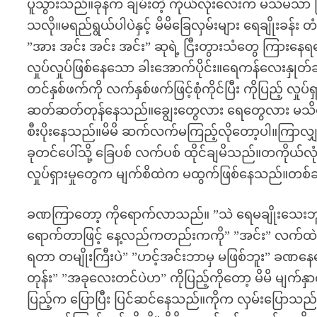
ပူသွားသည်။ခုနက ချမ်းတဲ့ ကိုယ်လုံးလေးက မသိမသ
သလို။မရည်ရွယ်ပါပဲနှင့် မိမိခြေလှမ်းများ ရေချို
”အား အင်း အင်း အင်း” ဆုရဲ့ ငြီးတွားသံတွေ ကြားနေရ
လှုပ်လှုပ်ဖြစ်နေသော ခါးအောက်ပိုင်း။ရေကန်လေးနှု
တင်နှစ်ဖက်ကို လက်နှစ်ဖက်ဖြင့်စုံကိုင်ပြီး ကိုပြည့
ဆတ်ဆတ်တုန်နေသည်။ချွေးတွေလား ရေတွေလား မသိသော 
စီးပိုးနေသည်။မိမိ ဆက်လက်မကြည့်လိုတော့ပါ။ကြာလျှ
ခုတင်ပေါ်သို့ ခြေပစ် လက်ပစ် ထိုင်ချမိသည်။တကိုယ်လု
လှုပ်ရှားမှုတွေက မျက်စိထဲက မထွက်ဖြစ်နေသည်။တစ်ချိ
ခဏကြာတော့ ကိုရောက်လာသည်။ ”သဲ ရေမချိုးသေးဘူးလာ
ရောက်တာဖြင့် နေ့လည်ကတည်းကကို” ”အင်း” လက်ထဲက အ
ရတာ တမျိုးကြီးပဲ” ”ဟင့်အင်းဘာမှ မဖြစ်ဘူး” ခဏ
တုန်း” ”အခုလေးတင်ပဲဟ” ကိုပြည့်ကိုတော့ မိမိ မျက်နှာ
ပြည့်က ပြောပြီး ပြင်ဆင်နေသည်။ကိုက လှမ်းပြောသည်