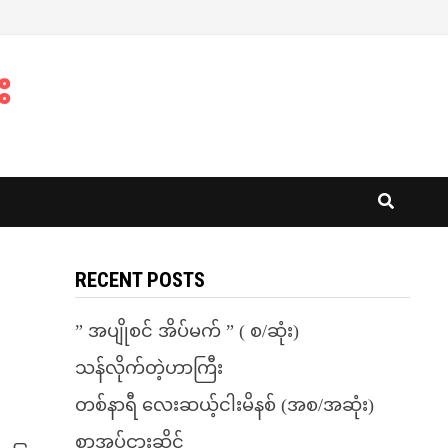
း
RECENT POSTS
” အပျိုစင် အိပ်မက် ” ( စ/ဆုံး)
သန်လိုက်တဲ့ဟာကြီး
တစ်နာရီ လေးဆယ့်ငါးမိနစ် (အစ/အဆုံး)
စာအုပ်ငှားဆိုင်