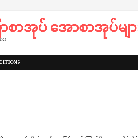
ပြာစာအုပ် အောစာအုပ်မျာ
ies
DITIONS