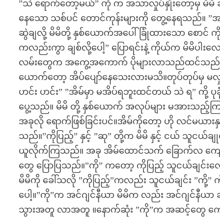
”သဲ ရောက်တော့မယ်” ကို က အသာလှုပ်နှိုးတော့မှ မိမ
နေသော သစ်ပင် တောင်ကုန်းများကို တွေ့နေရသည်။ ”အင်
ဆွဲချလို့ မိမိတို့ နှစ်ယောက်အပေါ် ခြုံထားသော စော
ကလည်းကွာ ချစ်လို့ပေါ့” ပြောရင်းနဲ့ ကိုယ်က မိမိပါးလေး
လမ်းတွေက အကွေ့အကောက် ပိုများလာသည်ထင်သည်။ကားက
ယောက်တော့ အိပ်ပျော်နေသေးလားမသိ။တုပ်တုပ်မှ မလှ
ဟင်း ဟင်း” ”အိမ်မှာ မအိပ်ရဘူးထင်တယ် သဲ ရ” ကို့ ပု
ပွေ့သည်။ မိမိ တို့ နှစ်ယောက် အလုပ်များ မအားသည့်ကြ
အခုလို ရောက်ဖြစ်ခြင်းပင်။အိမ်ကိုတော့ ဟို လင်မယ
သည်။”ကိုပြည့်” နှင့် ”ဆု” တို့က မိမိ နှင့် ငယ် သူငယ
ယူလိုက်ကြသည်။ အခု အိမ်ထောင်သက် ခြောက်လ ကျော် သည
တွေ ပြောပြသည်။”ကို” ကတော့ ကိုပြည့် သူငယ်ချင်
မိမိကို ခေါ်သလို ”ကိုပြည့်”ကလည်း သူငယ်ချင်း ”ကိ
ပေါ့။”ကို”က အင်ဂျင်နီယာ မိမိက လည်း အင်ဂျင်နီယ
သွားအတူ လာအတူ ။နောက်ဆုံး ”ကို”က အဆင့်တွေ ကျ