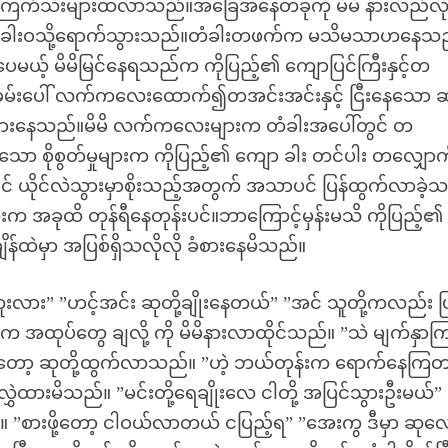
ာ ကြက်သီးများထလာသည်။အခြေအနေတခုကို မိမိ နားလည်လိ
းခန်း တံခါးဝသို့ရောက်သွားသည်။တံခါးတဖက်က မသိမသာဟနေသ
ပေမယ့် မိမိမြင်နေရသည်က ကိုပြည့်၏ ကျောပြင်ကြီးနှင့်တ
တ်ခမ်းပေါ် လက်ကလေးထောက်၍တအင်းအင်းနှင့် ငြီးနေသော ဆု
် လှုပ်ရှားနေသည်။မိမိ လက်ကလေးများက တံခါးအပေါ်တွင် တ
စိုစွတ်မှုများက ကိုပြည့်၏ ကျော ခါး တင်ပါး တလျှောက
င် ယိုင်လဲသွားမှာစိုးသည့်အတွက် အသာပင် ပြန်ထွက်လာခဲ့
ံးက အခုထိ တုန်ရီနေတုန်းပင်။ဘာကြောင့်မှန်းမသိ ကိုပြည့်၏
န်ထဲမှာ အပြစ်ရှိသလိုလို ခံစားနေမိသည်။
း” ”ဟင့်အင်း ဆုတို့ချိုးနေတယ်” ”အင် သူတို့ကလည်း ပြ
ထုပ်တွေ ချလို့ ကို မိမိနားလာထိုင်သည်။ ”သဲ မျက်နှာကြ
နေတော့ ဆုတို့ထွက်လာသည်။ ”ဟဲ့ ဘယ်တုန်းက ရောက်နေကြ
လွှဲထားမိသည်။ ”မင်းတို့ရေချိုးလေ ငါတို့ အပြင်သွားဦးမယ်” 
။ ”စားဖို့တော့ ငါဝယ်လာတယ် ငပြည့်ရ” ”အေးကွ ဒီမှာ ဆုလ