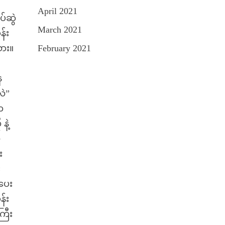
April 2021
်ဆွဲ
March 2021
န်း
သား။
February 2021
ေ
လဲ”
က
နဲ့
ဲ
း
း
ပေး
န်း
ကြီး