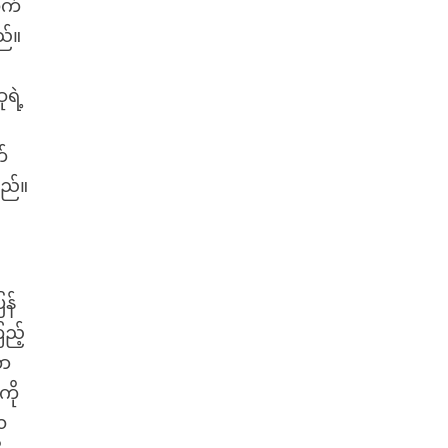
ုက်
ည်။
ရဲ့
်
သည်။
န်
ည့်
တာ
ကို
ေ