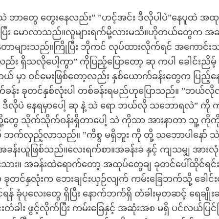
 ”သဲ ဘာတွေ တွေးနေလည်း” ”ဟင့်အင်း ဒီလိုပါပဲ”နေပူထဲ အထုပ
ပြန်ပြီး မောလာသည်။လူများရက်မို့လားမသိ။ဟိုတယ်တွေက အခ
နေတာများသည်။ကြိုပြီး ဘိုကင် လုပ်ထားလိုက်ရင် အကောင်း
လည်း ရှိသလိုပေါ့ကွာ” ကိုပြည့်ပြောတော့ ဆု ကပါ ခေါင်းညိမ့်
ိုတယ် မှာ ဝင်မေးဖြစ်တော့လည်း နှစ်ယောက်ခန်းတွေက ပြည့်န
ခန်း ခုတင်နှစ်လုံးပါ တစ်ခန်းရမည်ဟုပြောသည်။ ”ဘယ်လို
 ဒီလိုပဲ နေရမှာပေါ့ ဆု နဲ့ သဲ ရော ဘယ်လို သဘောရလဲ” ကို 
ွေ သိုက်သိုက်ဝန်းရှိတာပေါ့ သဲ ကိုသာ အားနာတာ သူ့ ကိုကို 
်လှည့်လာသည်။ ”ကိစ္စ မရှိဘူး ကို တို့ သဘောပါနော် သ
ခန်းယူဖြစ်သည်။လေးရက်စာ။အခန်းခ နှင့် ကျသမျှ အားလုံ
းသား။ အခန်းထဲရောက်တော့ အထုပ်တွေချ ခုတင်ပေါ်ထိုင်ရင်
ုတင်နှလုံးက ဘေးချင်းယှဉ်လျက် ကမ်းခြေဘက်သို့ ခေါင်း
်ရန် ခုံပုလေးတွေ ရှိပြီး နောက်ဘက်ရှိ တံခါးမှတဆင့် ရေချိုးခ
်းတံခါး ဖွင့်လိုက်ပြီး ကမ်းခြေနှင့် အဆုံးအစ မရှိ ပင်လယ်ပြင်