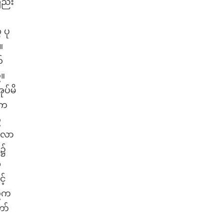
ြည်း
 ပု
။
်
်။
ုပ်မိ
်က
်
ေးလာ
ဲ၌
်
့်
့်က
ာ်