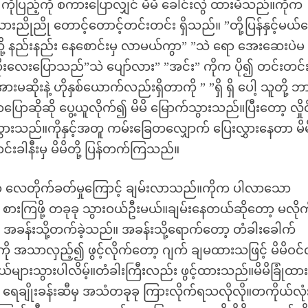
ိုပြည့်ကို စကားပြောလျှင် မိမိ ခေါင်းလွဲ ထားမိသည်။ကိုက
ုညို တောင့်တောင့်တင်းတင်း ရှိသည်။ ”တို့ပြန်နှင့်မယ
ို့ နည်းနည်း နေစောင်းမှ လာမယ်ကွာ” ”သဲ ရော အေးဆေးပဲမ
တိုးလေးပြောသည်”သဲ ပျော်လား” ”အင်း” ကိုက ပို၍ တင်းတင်
မဆိုးနဲ့ ဟိုနှစ်ယောက်လည်းရှိတာကို ” ”ရှိ ရှိ ပေါ့ သူတို့ ဘ
ပြောဆိုဆို ပွေ့ယူလိုက်၍ မိမိ မြောက်သွားသည်။ပြီးတော့ လှိုင
သွားသည်။ကိုနှင့်အတူ ကမ်းခြေတလျှောက် ပြေးလွှားနေတာ မိမ
ခါနီးမှ မိမိတို့ ပြန်တက်ကြသည်။
့ လေတိုက်ခတ်မှုကြောင့် ချမ်းလာသည်။ကိုက ပါလာသော
 စားကြဖို့ တခုခု သွားဝယ်ဦးမယ်။ချမ်းနေတယ်ဆိုတော့ မလိုက်
င်း အခန်းသို့တက်ခဲ့သည်။ အခန်းသို့ရောက်တော့ တံခါးခေါက်
 အသာလှည့်၍ ဖွင့်လိုက်တော့ ဂျက် ချမထားသဖြင့် မိမိဝင
များသွားပါလိမ့်။တံခါးကြီးလည်း ဖွင့်ထားသည်။မိမိခြုံထာ
ေချိုးခန်းဆီမှ အသံတခုခု ကြားလိုက်ရသလိုလို။တကိုယ်လုံ