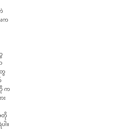
ကဲ
န်းက
ွေ
ာ
တွေ
်
ို က
ထား
တို
ဲပါ။