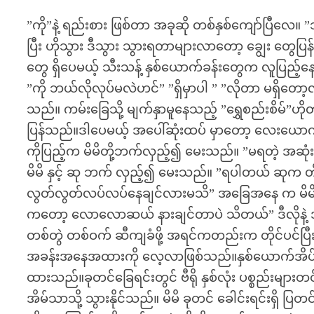
”ကို”နဲ့ ရည်းစား ဖြစ်တာ အခုဆို တစ်နှစ်ကျော်ပြီလေ။
ပြီး ဟိုသွား ဒီသွား သွားရတာများလာတော့ ချွေး တွေ
တွေ ရှိပေမယ့် သီးသန့် နှစ်ယောက်ခန်းတွေက လူပြည့်
”ကို ဘယ်လိုလုပ်မလဲဟင်” ”ရှိမှာပါ ” ”လိုတာ မရှိတော့
သည်။ ကမ်းခြေသို့ မျက်နှာမူနေသည့် ”ရွှေစည်းစိမ်”ဟ
ပြန်သည်။ဒါပေမယ့် အပေါ်ဆုံးထပ် မှာတော့ လေးယောက်
ကိုပြည့်က မိမိတို့ဘက်လှည့်၍ မေးသည်။ ”မရတဲ့ အဆုံး
မိမိ နှင့် ဆု ဘက် လှည့်၍ မေးသည်။ ”ရပါတယ် ဆုက တို့တ
လွတ်လွတ်လပ်လပ်နေချင်လားမသိ” အခြေအနေ က မိမိ ဘက
ကတော့ လောလောဆယ် နားချင်တာပဲ သိတယ်” ဒီလိုနဲ့ အ
တစ်တွဲ တစ်ဝက် ဆီကျခံဖို့ အရင်ကတည်းက တိုင်ပင်ပြီ
အခန်းအနေအထားကို လေ့လာဖြစ်သည်။နှစ်ယောက်အိပ် ခ
ထားသည်။ခုတင်ခြေရင်းတွင် ဗီရို နှစ်လုံး ပစ္စည်းများတင
အိမ်သာသို့ သွားနိုင်သည်။ မိမိ ခုတင် ခေါင်းရင်းရှိ ပြတင