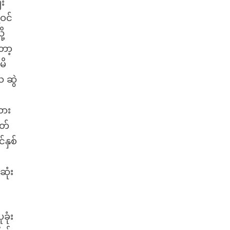
ီး
ဝင်
ု့
ော့
မိ
 ဆွဲ
သား
ွတ်
်နှစ်
ဆုံး
ခုံး