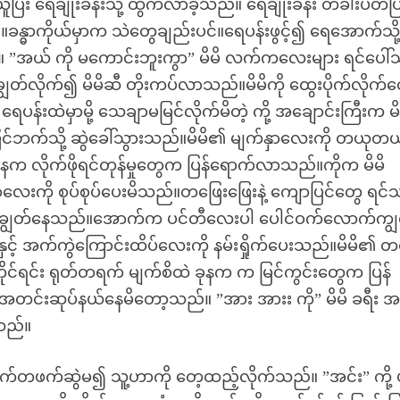
ြီး ရေချိုးခန်းသို့ ထွက်လာခဲ့သည်။ ရေချိုးခန်း တံခါးပိတ်ပြ
ခန္ဓာကိုယ်မှာက သဲတွေချည်းပင်။ရေပန်းဖွင့်၍ ရေအောက်သို့
ယ် ကို မကောင်းဘူးကွာ” မိမိ လက်ကလေးများ ရင်ပေါ်သိ
ျွတ်လိုက်၍ မိမိဆီ တိုးကပ်လာသည်။မိမိကို ထွေးပိုက်လိုက်တ
းထဲမှာမို့ သေချာမမြင်လိုက်မိတဲ့ ကို့ အချောင်းကြီးက မိ
ပြင်ဘက်သို့ ဆွဲခေါ်သွားသည်။မိမိ၏ မျက်နှာလေးကို တယုတယ
။ခုနက လိုက်ဖိုရင်တုန်မှုတွေက ပြန်ရောက်လာသည်။ကိုက မိမိ
ှာလေးကို စုပ်စုပ်ပေးမိသည်။တဖြေးဖြေးနဲ့ ကျောပြင်တွေ ရင်
ို ဆွဲချွတ်နေသည်။အောက်က ပင်တီလေးပါ ပေါင်ဝက်လောက်ကျ
ံစပ်နှင့် အက်ကွဲကြောင်းထိပ်လေးကို နမ်းရှိုက်ပေးသည်။မိမိ၏ တင
ု ကိုင်ရင်း ရုတ်တရက် မျက်စိထဲ ခုနက က မြင်ကွင်းတွေက ပြန်
အတင်းဆုပ်နယ်နေမိတော့သည်။ ”အား အားး ကို” မိမိ ခရီး အ
်သည်။
က်တဖက်ဆွဲမ၍ သူ့ဟာကို တေ့ထည့်လိုက်သည်။ ”အင်း” ကို့ ပု