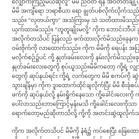
လျှောက်ကြည့်မယ်ဆိုလို့” မိမိ ညဝတ် ရန် အဝတ်တချို့ယူပ
မိမိ အကျီရော ဘရာစီယာ ရော ချွတ်ပစ်လိုက်လိုက်သည်။
သည်။ ”လှတယ်ကွာ” အသံကြားမှ သဲ သတိထားမိသည်။ ”အ
ယှက်ထားမိသည်။ ”တူတူချိုးမလို့” ကိုက ဘောင်းဘီပါ ခ
အလိုက်တသိပင် ပြန်လည် ဖက်ထားလိုက်မိသည်။ခုနက ရေပန်
ဝမ်းဗိုက်ကို လာထောက်သည်။ ကိုက မိမိကို ရေပန်း အ
မလိုက်စဉ်၌ပင် ကို့ နှုတ်ခမ်းလေးကို နမ်းလိုက်မိသည်
နှုတ်ခမ်းလေးတွေကို စုပ်ယူသည်။မိမိကတော့ ကို့ရဲ့ လျ
တွေကို ဆုပ်နယ်ရင်း ကို့ရဲ့ လက်တွေက မိမိ စကပ်က
သွားချိန်မှာ ကိုက ဒူးထောက်ထိုင်ချလိုက်ပြီး မိမိ စီးခု
ဖက်ကို ဆုပ်နယ်လို့ နမ်းရှိုက်နေသော ကို့ခေါင်းလေးကိ
ပေါ်လာသည်။ဘာကြောင့်မှန်းမသိ ကို့ခေါင်းလေးကိုသာ 
ရောက်တော့မည်ဆိုတာသိလို့ ကို့ကို အတင်းဆွဲထူလိုက
ကိုက အလိုက်တသိပင် မိမိကို နံရံ၌ ကပ်စေပြီး ခြေထော