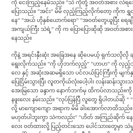
ကို ငေးကြည့်နေမိသည်။ ”သဲ ကိုတို့ အဝတ်အစား လဲရအေ
ပြောသည်။ ”အင်း” မိမိ လှည့်ကြည့်လိုက်တော့ ကိုက ရွှတ
နေ” ”အယ် ဟိုနှစ်ယောက်ရော” ”အဝတ်တွေယူပြီး ရေချို
အကျယ်ကြီး သဲရဲ့” ကို က ပြောပြောဆိုဆို အဝတ်အစားလဲဖ
နေသည်။
ကိုနဲ့ အရင်းနှီးဆုံး အခြေအနေ ဆိုပေမယ့် ရှက်သလိုလ
ရွေးလိုက်သည်။ ”ကို ဟိုဘက်လှည့်” ”ဟာဟ” ကို လှည့်
လေ နှင့် အဆုံးအဆမရှိသော ပင်လယ်ပြင်ကြီးကို မျက
ပြေငြိမ်းသွားပြီး လူတကိုယ်လုံးပေါ့ပါး လန်းဆန်းသွားသလ
အေးမြသော ခန္ဒာက နောက်ဘက်မှ ထိကပ်လာသည်။ကို က
နဖူးလေး နမ်းသည်။ ”လုပ်ပြန်ပြီ လူတွေ ရှိပါတယ်ဆို
လို့ မာကျောကျော အရာက မိမိ ခါးအောက်လာထိသည်။
မဟုတ်ပါဘူးကွာ သဲကလည်း” ”ဟိတ် အကြည်ဆိုက် နေတ
လေး ဝတ်ထားလို့ ပြည့်တင်းသော ပေါင်သားတွေမှာ သဲမှု