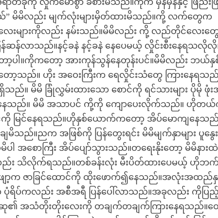
တခုကို လှိုက်မောစွာ ခံစားမိသည်။ကိုက မှန်မှန်နှင့် ဖြည်းဖ
်” မိမိလည်း မျက်လုံးများမှိတ်ထားမိသည်။ကို့ လက်တွေက
လေးများကိုလည်း နမ်းသည်။မိမိလည်း ကို့ လည်တိုင်လေးတွေ
မြန်ဆန်လာသည်။နင့်ခနဲ နင့်ခနဲ နေပေမယ့် လှိုင်းစီးနေရသလိုလို
သိတော့ပါ။ကိုကတော့ အားကုန်သွန်နေတုန်းပင်။မိမိလည်း ဘယ်နှစ
ေမိတော့သည်။ ဟိုး အဝေးကြီးက ရေလှိုင်းသံတွေ ကြားနေရသည
။ မိမိ ခြုံလွှမ်းထားသော စောင်ကို ရင်သားများ ပိုမို ဖုံးအ
်နေသည်။ မိမိ အသာပင် ကို့ကို ကျောပေးလိုက်သည်။ ဟိုတယ
်ကို မြင်နေရသည်။ဟိုနှစ်ယောက်ကတော့ အိပ်မောကျနေသည
မိသည်။ညက အဖြစ်ကို ပြန်တွေးရင်း မိမိမျက်နှာများ ပူနွ
ိပါ အစောကြီး အိပ်ပျော်သွားသည်။တရေးနိုးတော့ မိမိနားထ
ည်း သိလိုက်ရသည်။တစ်ခန်းလုံး မီးပိတ်ထားပေမယ့် ဟိုဘက
ဖျော့က ဇာခြင်ထောင်ကို ထိုးဖောက်၍နေသည်။အလုံးအထည်နှင
နေက ပုံရိပ်ကလည်း အစီအရီ ပြန်ပေါ်လာသည်။အခုလည်း ကိုပြည
ဆု၏ အသံတိုးတိုးလေးကို တချက်တချက်ကြားနေရသည်။တေ