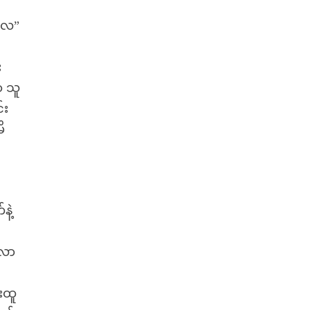
်လေ”
း
ာ သူ
်း
ိ
နဲ့
်လာ
း
းထူ