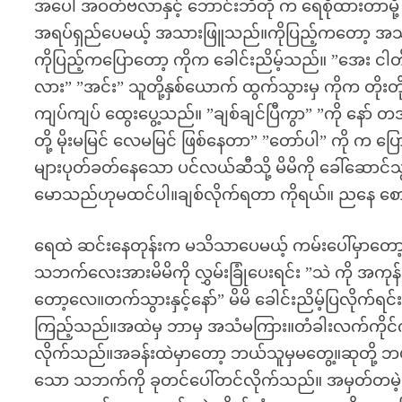
အပေါ် အဝတ်ဗလာနှင့် ဘောင်းဘီတို က ရေစိုထားတာမို့ က
အရပ်ရှည်ပေမယ့် အသားဖြူသည်။ကိုပြည့်ကတော့ အသားညိ
ကိုပြည့်ကပြောတော့ ကိုက ခေါင်းညိမ့်သည်။ ”အေး ငါတ
လား” ”အင်း” သူတို့နှစ်ယောက် ထွက်သွားမှ ကိုက တိုး
ကျပ်ကျပ် ထွေးပွေ့သည်။ ”ချစ်ချင်ပြီကွာ” ”ကို နော် တအား
တို့ မိုးမမြင် လေမမြင် ဖြစ်နေတာ” ”တော်ပါ” ကို က ပြော
များပုတ်ခတ်နေသော ပင်လယ်ဆီသို့ မိမိကို ခေါ်ဆောင်
မောသည်ဟုမထင်ပါ။ချစ်လိုက်ရတာ ကိုရယ်။ ညနေ စောင်း
ရေထဲ ဆင်းနေတုန်းက မသိသာပေမယ့် ကမ်းပေါ်မှာတော
သဘက်လေးအားမိမိကို လွှမ်းခြုံပေးရင်း ”သဲ ကို အကုန်
တော့လေ။တက်သွားနှင့်နော်” မိမိ ခေါင်းညိမ့်ပြလိုက်ရ
ကြည့်သည်။အထဲမှ ဘာမှ အသံမကြား။တံခါးလက်ကိုင်ကို
လိုက်သည်။အခန်းထဲမှာတော့ ဘယ်သူမှမတွေ့။ဆုတို့ ဘယ်
သော သဘက်ကို ခုတင်ပေါ်တင်လိုက်သည်။ အမှတ်တမဲ့ ရ