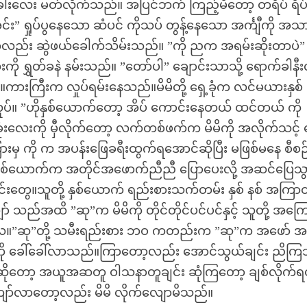
ိ ခါးလေး မတ်လိုက်သည်။ အပြင်ဘက် ကြည့်မိတော့ တရိပ် ရိပ
း” ရှုပ်ပွနေသော ဆံပင် ကိုသပ် တွန့်နေသော အင်္ကျီကို အသ
င် ကိုလည်း ဆွဲဖယ်ခေါက်သိမ်းသည်။ ”ကို ညက အရမ်းဆိုးတာပဲ”
ကို ရွှတ်ခနဲ နမ်းသည်။ ”တော်ပါ” ချောင်းသာသို့ ရောက်ခါနီးလိ
ြီးက လှုပ်ရမ်းနေသည်။မိမိတို့ ရှေ့ခုံက လင်မယားနှစ်
ုပ်။ ”ဟိုနှစ်ယောက်တော့ အိပ် ကောင်းနေတယ် ထင်တယ် ကို
ခုံးလေးကို မှီလိုက်တော့ လက်တစ်ဖက်က မိမိကို အလိုက်သင့် 
ားမှ ကို က အပန်းဖြေခရီးထွက်ရအောင်ဆိုပြီး မဖြစ်မနေ စီစ
ားနှစ်ယောက်က အတိုင်အဖောက်ညီညီ ပြောပေးလို့ အဆင်ပြေသွ
်ချုင်းတွေ။သူတို့ နှစ်ယောက် ရည်းစားသက်တမ်း နှစ် နစ် အကြာတ
်အထိ ”ဆု”က မိမိကို တိုင်တိုင်ပင်ပင်နှင့် သူတို့ အကြေ
းလေ။”ဆု”တို့ သမီးရည်းစား ဘဝ ကတည်းက ”ဆု”က အဖော် အ
ု့” ကို ခေါ်ခေါ်လာသည်။ကြာတော့လည်း အောင်သွယ်ချင်း ညိက
ာ ဆိုတော့ အယူအဆတူ ဝါသနာတူချင်း ဆုံကြတော့ ချစ်လိုက်
ော်လာတော့လည်း မိမိ လိုက်လျောမိသည်။