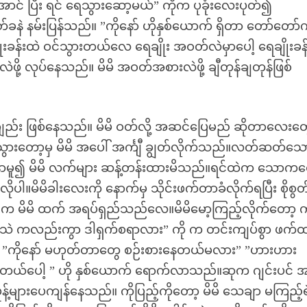
ာင် ပြီး ရင် ရေသွားဆော့မယ်” ကိုက ပုခုံးလေးပုတ်၍
်ခနဲ နမ်းပြန်သည်။ ”ကိုနော် ဟိုနှစ်ယောက် ရှိတာ တော်တော်
းခန်းထဲ ဝင်သွားတယ်လေ ရေချိုး အဝတ်လဲမှာပေါ့ ရေချိုးခ
ို့ လုပ်နေသည်။ မိမိ အဝတ်အစားလဲဖို့ ချီတုန်ချတုန်ဖြစ်
ို ချည်း ဖြစ်နေသည်။ မိမိ ဝတ်လို့ အဆင်ပြေမည် ဆိုတာလေးတ
သွားတော့မှ မိမိ အပေါ် အင်္ကျီ ချွတ်လိုက်သည်။လတ်ဆတ်သေ
်နှာမူ၍ မိမိ လက်များ ဆန့်တန်းထားမိသည်။ရင်ထဲက သောက
ိုပါ။မိမိခါးလေးကို နောက်မှ သိုင်းဖက်တာခံလိုက်ရပြီး စိုစွတ
 မိမိ ထက် အရပ်ရှည်သည်လေ။မိမိမော့ကြည့်လိုက်တော့ က
 ” ”သဲ ကလည်းကွာ ဒါရှက်စရာလား” ကို က တင်းကျပ်စွာ ဖက်
 ”ကိုနော် မဟုတ်တာတွေ စဉ်းစားနေတယ်မလား” ”ဟားဟား
ယ်ပေါ့ ” ဟို နှစ်ယောက် ရောက်လာသည်။ဆုက ဂျင်းပင် အ
န့်များပေကျန်နေသည်။ ကိုပြည့်ကိုတော့ မိမိ သေချာ မကြည့်ရ