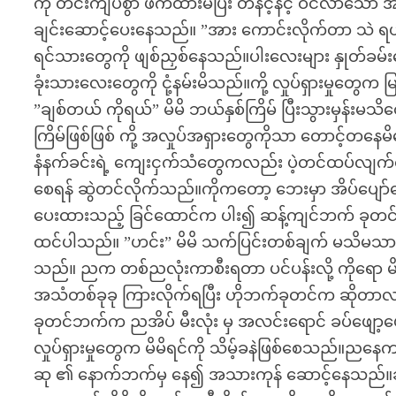
ကို တင်းကျပ်စွာ ဖက်ထားမိပြီး တနင့်နင့် ဝင်လာသော အရာ
ချင်းဆောင့်ပေးနေသည်။ ”အား ကောင်းလိုက်တာ သဲ ရယ
ရင်သားတွေကို ဖျစ်ညှစ်နေသည်။ပါးလေးများ နှုတ်ခမ်း
ခုံးသားလေးတွေကို ငုံ့နမ်းမိသည်။ကို့ လှုပ်ရှားမှုတွေက 
”ချစ်တယ် ကိုရယ်” မိမိ ဘယ်နှစ်ကြိမ် ပြီးသွားမှန်းမ
ကြိမ်ဖြစ်ဖြစ် ကို့ အလှုပ်အရှားတွေကိုသာ တောင့်တန
နံနက်ခင်းရဲ့ ကျေးငှက်သံတွေကလည်း ပဲ့တင်ထပ်လျက်ရှိသည်
စေရန် ဆွဲတင်လိုက်သည်။ကိုကတော့ ဘေးမှာ အိပ်ပျော
ပေးထားသည့် ခြင်ထောင်က ပါး၍ ဆန့်ကျင်ဘက် ခုတင
ထင်ပါသည်။ ”ဟင်း” မိမိ သက်ပြင်းတစ်ချက် မသိမသာချ
သည်။ ညက တစ်ညလုံးကာစီးရတာ ပင်ပန်းလို့ ကိုရော မိမ
အသံတစ်ခုခု ကြားလိုက်ရပြီး ဟိုဘက်ခုတင်က ဆိုတာလ
ခုတင်ဘက်က ညအိပ် မီးလုံး မှ အလင်းရောင် ခပ်ဖျော့
လှုပ်ရှားမှုတွေက မိမိရင်ကို သိမ့်ခနဲဖြစ်စေသည်။ည
ဆု ၏ နောက်ဘက်မှ နေ၍ အသားကုန် ဆောင့်နေသည်။