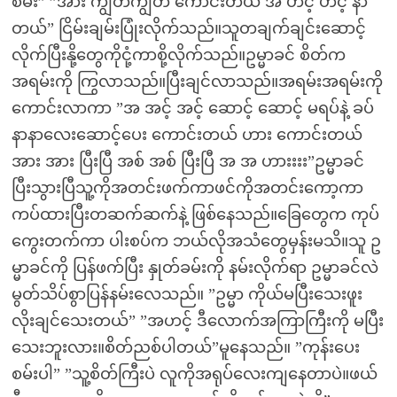
စမ်း” ”အား ကျွတ်ကျွတ် ကောင်းတယ် အ ဟင့် ဟင့် နာ
တယ်” ငြိမ်းချမ်းပြုံးလိုက်သည်။သူတချက်ချင်းဆောင့်
လိုက်ပြီးနို့တွေကိုငုံ့ကာစို့လိုက်သည်။ဥမ္မာခင် စိတ်က
အရမ်းကို ကြွလာသည်။ပြီးချင်လာသည်။အရမ်းအရမ်းကို
ကောင်းလာကာ ”အ အင့် အင့် ဆောင့် ဆောင့် မရပ်နဲ့ ခပ်
နာနာလေးဆောင့်ပေး ကောင်းတယ် ဟား ကောင်းတယ်
အား အား ပြီးပြီ အစ် အစ် ပြီးပြီ အ အ ဟားးးး”ဥမ္မာခင်
ပြီးသွားပြီသူ့ကိုအတင်းဖက်ကာဖင်ကိုအတင်းကော့ကာ
ကပ်ထားပြီးတဆက်ဆက်နဲ့ ဖြစ်နေသည်။ခြေတွေက ကုပ်
ကွေးတက်ကာ ပါးစပ်က ဘယ်လိုအသံတွေမှန်းမသိ။သူ ဥ
မ္မာခင်ကို ပြန်ဖက်ပြီး နှုတ်ခမ်းကို နမ်းလိုက်ရာ ဥမ္မာခင်လဲ
မွတ်သိပ်စွာပြန်နမ်းလေသည်။ ”ဥမ္မာ ကိုယ်မပြီးသေးဖူး
လိုးချင်သေးတယ်” ”အဟင့် ဒီလောက်အကြာကြီးကို မပြီး
သေးဘူးလား။စိတ်ညစ်ပါတယ်”မူနေသည်။ ”ကုန်းပေး
စမ်းပါ” ”သူ့စိတ်ကြီးပဲ လူကိုအရုပ်လေးကျနေတာပဲ။ဖယ်