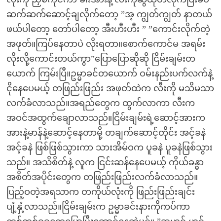
ဆက်ဆက်ဆောင့်ချလိုက်တော့ ”အ့ ကျွတ်ကျွတ် နာတယ်
ဖယ်ပါတော့ တော်ပါတော့ အီးဟီးဟီး ” ”ကောင်းလိုက်တဲ့
အဖုတ်။ကြပ်နေတာပဲ လိုးရတာ။စောက်ကောင်မ အရမ်း
လိုးလို့ကောင်းတယ်ကွာ”ပြောပြောဆိုဆို ငြိမ်းချမ်းတ
ယောက် ကြမ်းပြီ။ဥမ္မာခင်တယောက် ဝမ်းနည်းပက်လက်နဲ့
ငိုနေပေမယ့် တဖြည်းဖြည်း အဖုတ်ထဲက လီးကို မသိမသာ
လက်ခံလာသည်။အရည်တွေက ထွက်လာကာ လီးက
အဝင်အထွက်ချောလာသည်။ငြိမ်းချမ်းရဲ့ဆောင့်အားက
အားနဲ့မာန်နဲ့ဆောင့်နေတာမို့ တချက်ဆောင့်တိုင်း အင့်ခနဲ
အင့်ခနဲ ဖြစ်ဖြစ်သွားကာ သားအိမ်ဝက ပူခနဲ ပူခနဲဖြစ်သွား
သည်။ အသိစိတ်နဲ့ လူက ငြင်းဆန်နေပေမယ့် ကိုယ်ခန္ဓာ
အစိတ်အပိုင်းတွေက တဖြည်းဖြည်းလက်ခံလာသည်။
ပြည့်ဝတဲ့အရသာက တကိုယ်လုံးကို ဖြည်းဖြည်းချင်း
ပျံ့နှံ့လာသည်။ငြိမ်းချမ်းက ဥမ္မာခင်းနားကိုကပ်ကာ