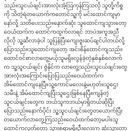
သည်။သူငယ်ချင်းအားလုံးအံ့သြကုန်ကြသလို သူတို့ကိစ္စ
ကို သိတဲ့ရဲတယောက်ကတောင်သူ့ကို မင်းထောင်ကျမှာ
နော်လို့ သတိပေးသည်။နောက်ဆုံး သူထောင်ကျသွားတော့
ဝေယံထက်က ထောင်ကထွက်လာရင် ဘာပဲအကူအညီ
လိုလို သူ့ဆီလာခဲ့ပါ သူပြန်ပြီးကျေးဇူးဆပ်ချင်ပါတယ်လို့
ပြောသည်။သူထောင်ကျတော့ အင်းစိန်ထောင်ကျသည်။
ထောင်ဝင်စာလာတွေ့မယ့်သူမရှိ။လွန်ခဲ့တဲ့နှစ်နှစ်လောက်
က သူ့သူငယ်ချင်း ဇွဲနိုင်က လာတွေ့သည်။သူငယ်ချင်းတွေ
အားလုံးအကြောင်းပြောပြသည်။ဝေယံထက်က
အိမ်ထောင်ကျနေပြီ။သူ့ကောင်မလေးနဲ့မဟုတ်။သူဌေး
သမီးနဲ့ အိမ်ထောင်ကျပြီးသူဌေးဖြစ်နေပြီ။ကျန်တဲ့
သူငယ်ချင်းတွေက ဘယ်သူကဘယ်မှာရှိတယ်ဆိုပြီး
ပြောသည်။နောက်ပိုင်း သူ့သူငယ်ချင်းတွေတယောက်ပြီး
တယောက်လာတွေ့ကြသည်။ဝေယံထက်တော့မပါ။သူ
ထောင်ကလွတ်တော့ သွားစရာမရှိ။ဦးလေးက ဆုံးသွားတာ