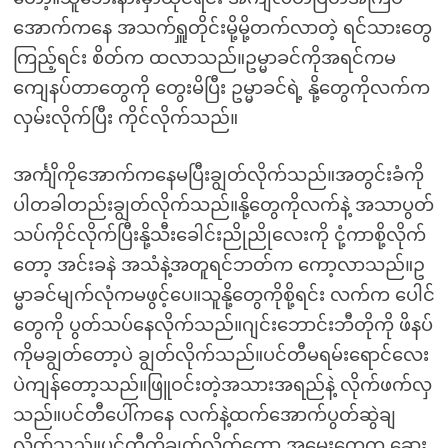
အောက်ကနေ အသက်ရှူတိုင်းမို့မို့တက်လာတဲ့ ရင်သားတွေ
ကြည့်ရင်း စိတ်က ထလာသည်။ဥမ္မာခင်ကိုအရင်ကမ
ကျေနပ်တာတွေကို တွေးမိပြီး ဥမ္မာခင်ရဲ့ နို့တွေကိုလက်က
လှမ်းလိုက်ပြီး ကိုင်လိုက်သည်။
အင်္ကျိကိုအောက်ကနေမပြီးချွတ်လိုက်သည်။အတွင်းခံကို
ပါတခါတည်းချွတ်လိုက်သည်။နို့တွေကိုလက်နဲ့ အသာပွတ်
သပ်ကိုင်လိုက်ပြီးနို့သီးခေါင်းညိုညိုလေးကို ငုံ့ကာစို့လိုက်
တော့ အင်းခနဲ အသံနဲ့အတူရင်ဘတ်က ကော့လာသည်။ဥ
မ္မာခင်မျက်လုံကမဖွင့်ပေ။သူနို့တွေကိုစို့ရင်း လက်က ပေါင်
တွေကို ပွတ်သပ်နေလိုက်သည်။ဂျင်းဘောင်းဘီတိုကို ဖိနပ်
ကိုမချွတ်တော့ပဲ ချွတ်လိုက်သည်။ပင်တီမရမ်းရောင်လေး
ပဲကျန်တော့သည်။ဖြူဝင်းတဲ့အသားအရည်နဲ့ လိုက်ဖက်လှ
သည်။ပင်တီပေါ်ကနေ လက်နဲ့ထက်အောက်ပွတ်ဆွဲချ
လိုက်သည်။ပင်တီကိုချွတ်လိုက်တော့ အမွှေးတွေက ဆေး