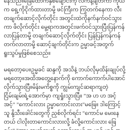
နေသည်။ခြေထောက်နှစ်ချောင်းကို လက်နဲ့ချိတ်ကာ ကိုယ်
က ရှေ့ကိုငိုက်ထားတာမို့ ဖင်ကြီးက ကြွတက်နေကာ လီး
တချက်ဆောင့်လိုက်တိုင်း အတွင်းထဲကိုနက်နက်ဝင်သွား
ကာ ဖိလိုက်တိုင်း မွေ့ရာကအတွင်းဖက်ဝင်သွားပြီးပြန်ကန်
လာပြန်တာမို့ တချက်ဆောင့်လိုက်တိုင်း ပြန်ပြန်ကန်ကန်
တက်လာတာမို့ ဆောင့်ချက်တိုင်းက ဥမ္မာခင့်အတွက်
ရူးသွပ်မှုဖြစ်စေသည်။
မရတော့ပေ။ဥမ္မခင် ဆန္ဒကို အသိနဲ့ ဘယ်လိုမှထိန်းချုပ်လို့
မရတော့။အထိအတွေ့နောက်ကို ကောက်ကောက်ပါအောင်
လိုက်သွားပြီ။မိန်းမကိစ္စကို ကျွမ်းကျင်ဆရာကျတဲ့
ငြိမ်းချမ်းရဲ့အောက်မှာ ကျရှုံးသွားပြီ။ ”အ ဟ ဟ အင့်
အင့်” ”ကောင်းလား ဥမ္မာကောင်းလား”မဖြေ။ ဒါကြောင့်
သူ နို့သီးခေါင်းတွေကို ညှစ်လိုက်ရင်း ”ကောင်မ မေးနေ
တယ် ငါလိုးတာကောင်းလားလို့ ခံလို့ကောင်းလား ဖြေ