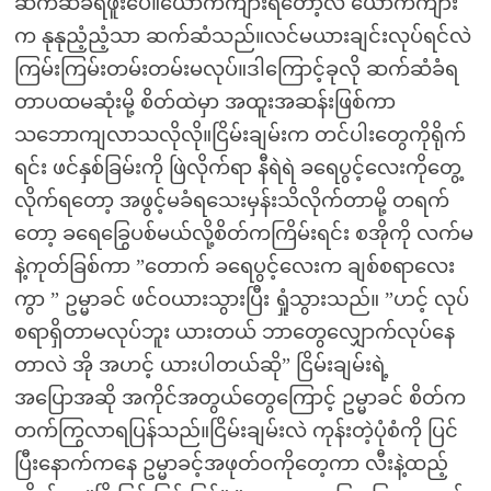
ဆက်ဆံခံရဖူးပေ။ယောက်ကျားရတော့လဲ ယောက်ကျား
က နုနုညံ့ညံ့သာ ဆက်ဆံသည်။လင်မယားချင်းလုပ်ရင်လဲ
ကြမ်းကြမ်းတမ်းတမ်းမလုပ်။ဒါကြောင့်ခုလို ဆက်ဆံခံရ
တာပထမဆုံးမို့ စိတ်ထဲမှာ အထူးအဆန်းဖြစ်ကာ
သဘောကျလာသလိုလို။ငြိမ်းချမ်းက တင်ပါးတွေကိုရိုက်
ရင်း ဖင်နှစ်ခြမ်းကို ဖြဲလိုက်ရာ နီရဲရဲ ခရေပွင့်လေးကိုတွေ့
လိုက်ရတော့ အဖွင့်မခံရသေးမှန်းသိလိုက်တာမို့ တရက်
တော့ ခရေခြွေပစ်မယ်လို့စိတ်ကကြိမ်းရင်း စအိုကို လက်မ
နဲ့ကုတ်ခြစ်ကာ ”တောက် ခရေပွင့်လေးက ချစ်စရာလေး
ကွာ ” ဥမ္မာခင် ဖင်ဝယားသွားပြီး ရှုံသွားသည်။ ”ဟင့် လုပ်
စရာရှိတာမလုပ်ဘူး ယားတယ် ဘာတွေလျှောက်လုပ်နေ
တာလဲ အို အဟင့် ယားပါတယ်ဆို” ငြိမ်းချမ်းရဲ့
အပြောအဆို အကိုင်အတွယ်တွေကြောင့် ဥမ္မာခင် စိတ်က
တက်ကြွလာရပြန်သည်။ငြိမ်းချမ်းလဲ ကုန်းတဲ့ပုံစံကို ပြင်
ပြီးနောက်ကနေ ဥမ္မာခင့်အဖုတ်ဝကိုတေ့ကာ လီးနဲ့ထည့်