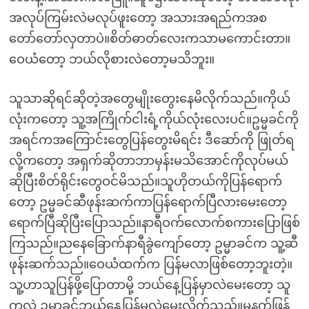
အလုပ်ကြမ်းလဲမလုပ်ဖူးတော့ အသားအရည်ကအစ
တော်တော်လှတာပဲ။စိတ်ဓာတ်လေးကသာမကောင်းတာ။
ဝေယံတော့ ဘယ်လိုစားလဲတော့မသိဘူး။
သူသာဆိုရင်ဆိုတဲ့အတွေမျိုးတွေးနေမိလိုက်သည်။ကိုယ်
လုံးကတော့ သူ့အကြိုက်ငါးရံ့ကိုယ်လုံးလေးပင်။ဥမ္မခင်ကို
အရင်ကအကြောင်းတွေပြန်တွေးမိရင်း ဒီဆော်ကို ဖြုတ်ရ
လို့ကတော့ အရှက်ဆိုတာဘာမှန်းမသိအောင်ကိုလုပ်မယ်
ဆိုပြီးစိတ်ရိုင်းတွေဝင်မိသည်။သူဟိုတယ်ကိုပြန်ရောက်
တော့ ဥမ္မခင်ဆီဖုန်းဆက်ကာပြန်ရောက်ပြီလားမေးတော့
ရောက်ပြီဆိုပြီးပြောသည်။နာရီဝက်လောက်စကားပြောဖြစ်
ကြသည်။ညနေခြောက်နာရီခွဲကျော်တော့ ဥမ္မာခင်က သူ့ဆီ
ဖုန်းဆက်သည်။ဝေယံထက်က ပြန်မလာဖြစ်တော့ဘူးတဲ့။
သူ့ဟာသူပြန်ဖို့ပြောတာမို့ ဘယ်နေ့ပြန်မှာလဲမေးတော့ သူ
ကလဲ ဥမ္မာခင်ဘယ်နေ့ပြန်မလဲမေးလိုက်သည်။မနက်ဖြန်