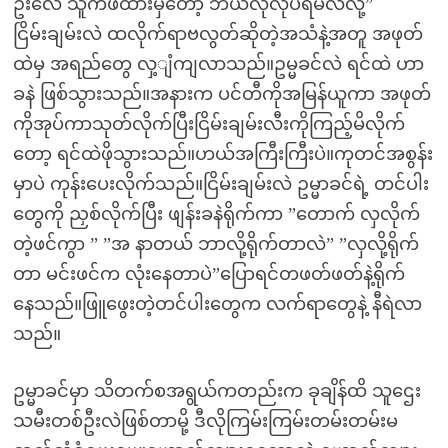
ဦးလေ သူကဖိထားမှတော့ ဘယ်လိုလုပ်ရမလဲလို့”
ငြိမ်းချမ်းလဲ ထလိုက်ရာဗလွတ်ဆိုတဲ့အသံနဲ့အတူ အဖုတ်
ထဲမှ အရည်တွေ လှ့ျံကျလာသည်။ဥမ္မခင်လဲ ရင်ထဲ ဟာ
ခနဲ ဖြစ်သွားသည်။အနားက ပင်တီကိုအမြန်ယူကာ အဖုတ်
ကိုအုပ်ကာသုတ်လိုက်ပြီးငြိမ်းချမ်းလီးကိုကြည့်မိလိုက်
တော့ ရင်ထဲဖိုသွားသည်။ဟယ်အကြီးကြီးပဲ။ကုတင်အစွန်း
မှာပဲ ကုန်းပေးလိုက်သည်။ငြိမ်းချမ်းလဲ ဥမ္မာခင်ရဲ့ တင်ပါး
တွေကို ညှစ်လိုက်ပြီး ဖျန်းခနဲရိုက်ကာ ”တောက် လှလိုက်
တဲ့ဖင်ကွာ ” ”အ နာတယ် ဘာလို့ရိုက်တာလဲ” ”လှလို့ရိုက်
တာ မင်းဖင်က လုံးနေတာပဲ”ပြောရင်တဖတ်ဖတ်နဲ့ရိုက်
နေသည်။ဖြူဖွေးတဲ့တင်ပါးတွေက လက်ရာတွေနဲ့ နီရဲလာ
သည်။
ဥမ္မာခင်မှာ သိတက်စအရွယ်ကတည်းက ခုချိန်ထိ သူဌေး
သမီးတစ်ဦးလဲဖြစ်တာမို့ ဒီလိုကြမ်းကြမ်းတမ်းတမ်းမ