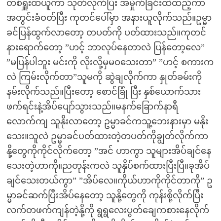
တစ်ရှူးထယူကာ သုတ်လိုက်ပြီး အမှိုက်ခြင်းထဲထည့်ကာ
အတွင်းခံဝတ်ပြီး ကုတင်ပေါ်မှာ အနားယူလိုက်သည်။ဥမ္မာ
ခင်ပြန်ထွက်လာတော့ တပတ်ကို ပတ်ထားသည်။ကုတင်
နားရောက်တော့ ”ဟင့် ဘာလုပ်နေတာလဲ ပြန်တော့လေ”
”မပြန်ပါဘူး မင်းကို လိုးလို့မှမဝသေးတာ” ”ဟင့် စကားက
လဲ ကြမ်းလိုက်တာ”သူမကို ဆွဲချလိုက်ကာ နှုတ်ခမ်းကို
နမ်းလိုက်သည်။ပြီးတော့ စောင်ခြုံ ပြီး နှစ်ယောက်သား
ဖက်ရင်းနဲ့အိပ်ပျော်သွားသည်။မနက်ခြောက်နာရီ
လောက်ကျ သူနိုးလာတော့ ဥမ္မာခင်ကသူ့ဘေးနားမှာ မနိုး
သေး။သူလဲ ဥမ္မာခင်ပတ်ထားတဲ့တပတ်ကိုချွတ်လိုက်ကာ
နို့တွေကိုကိုင်လိုက်တော့ ”အင် ဟာကွာ သူများအိပ်ချင်နေ
သေးတဲ့ဟာကို။ညတုန်းကလဲ သူနှိပ်စက်ထားပြီးပြီ။ခုအိပ်
ချင်သေးတယ်ကွာ” ”အိပ်လေ။ကိုယ်ဟာကိုကိုင်တာကို” ဥ
မ္မာခင်ဆက်ပြီးအိပ်နေတော့ သူနို့တွေကို ကုန်းစို့လိုက်ပြီး
လက်တဖက်ကျန်တဲ့နို့ကို ရွရွလေးပွတ်ချေကစားနေလိုက်