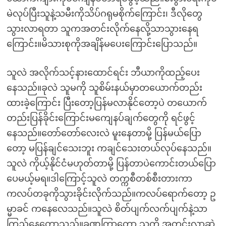
မဲလုပ်ပြီးသူနဲ့သမီးကိုသိပ်ဂရုမစိုက်ကြောင်း၊ ဒီလိုတွေ
သွားလာရတာ သူကအတင်းလိုက်နေလို့သာသွားနေရ
ကြောင်း။မိသားစုကိုအချိန်မပေးကြောင်းပြောသည်။
သူလဲ အလိုက်သင့်နားထောင်ရင်း ဘီယာကိုထည့်ပေး
နေသည်။ခုလဲ သူမကို သူစိမ်းနယ်မှာတယောက်တည်း
ထားခဲ့ကြောင်း ပြီးတော့ပြန်မလာနိုင်တော့ပဲ တယောက်
တည်းပြန်ခိုင်းကြောင်းမကျေနပ်ချက်တွေကို ရင်ဖွင့်
နေသည်။တော်တော်လေးလဲ မူးနေတာမို့ ပြန်မယ်ပြော
တော့ မပြန်ချင်သေးဘူး ကချင်သေးတယ်လုပ်နေသည်။
သူလဲ ကိုယ့်နိုင်ငံမဟုတ်တာမို့ ပြန်တာပဲကောင်းတယ်ပြော
ပေမယ့်မရ။ဒါကြောင့်သူလဲ တက္ကစီတစ်စီးတားကာ
ကလပ်တခုကိုသွားခိုင်းလိုက်သည်။ကလပ်ရောက်တော့ ဥ
မ္မာခင် ကနေလေသည်။သူလဲ စိတ်ပျက်လက်ပျက်နဲ့သာ
ကြည့်နေတော့သည်။ခဏကြာတော့ သူ့ကို အတင်းလာဆွဲ