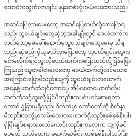
ထောင်ကထွက်လာချင်း ဖုန်းတစ်လုံးဝယ်ပေးထားသည်။
အဆင်ပြေလားမေးတော့ အဆင်ပြေတယ်လို့သာပြောရ
သည်။သူငယ်ချင်းတွေဆုံတဲ့အခါမျိုးတွင် ဝေယံထက်က
ဘယ်တော့မှမခေါ်။နောက်မှသူငယ်ချင်းတွေမေးမှ သိရ
သည်။ဆုံမည်ကိုသူမသိဘူးပြောတော့ သူငယ်ချင်းတွေက
မင်းမလိုက်ချင်ဘူးလိုဝေယံထက်ကပြောတယ်လို့ပြန်ပြော
ကြသည်။သူတခါတလေတော့ ဝေယံထက်တို့လင်မယား
အကြောင်းပြောမိသည်။သူ့ကို သူငယ်ချင်းတယောက်
အနေနဲ့မဆက်ဆံချင်တောင်မှ အိမ်စေတယောက်လိုမ
ဆက်ဆံသင့်ဘူးလို့မြင်မိသည်။ထမင်းဟင်းစားရတာ
တောင် ခွဲခြားမှုရှိသည်။စိတ်ထဲမှာ တော်တော်ကို စိတ်နာ
မိသည်။သူတို့မှာသမီးလေးတယောက်ရှိသည်။နှစ်နှစ်နီးပါး
ရှိပြီးချစ်စရာအတော်ကောင်းသည်။ကလေးက သူ့ကိုခင်
ပေမယ့် သူတို့တွေက မဆက်ဆံခိုင်း။တစ်နှစ်နီးပါလုပ်ပြီး