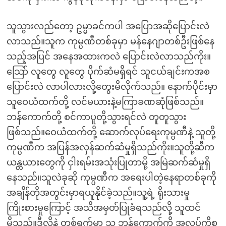
သူသွားလည်တော့ ဥမ္မာခင်ကပါ အပြောအဆိုပြောင်းလဲ
လာသည်။သူက ကုမ္ပဏီတစ်ခုမှာ မန်နေဂျာတစ်ဦးဖြစ်နေ
သည့်အပြင် အနေအထားကလဲ ပြောင်းလဲလာသည်ကိုး။
သြော် လူတွေ လူတွေ ပိုက်ဆံမရှိရင် သူငယ်ချင်းကအစ
ပြောင်းလဲ လာပါလားလို့တွေးမိလိုက်သည်။ နောက်ပိုင်းမှာ
သူဝေယံထက်တို့ လင်မယားနဲ့မကြာခဏဆုံဖြစ်သည်။
ဘန်ကောက်တို့ စင်ကာပူတို့သွားရင်လဲ တူတူသွား
ဖြစ်သည်။ဝေယံထက်တို့ ဆောက်လုပ်ရေးကုမ္ပဏီနဲ့ သူတို့
ကုမ္ပဏီက အပြန်အလှန်ဆက်ဆံမှုရှိသည်ကိုး။သူတို့ဆီက
ယန္တယားတွေကို ငှါးရမ်းအသုံးပြုတာမို့ အမြဲဆက်ဆံမှုရှိ
နေသည်။သူလဲခုဆို ကုမ္ပဏီက အရေးပါတဲ့နေရာတစ်ခုကို
အချိန်တိုအတွင်းမှာရယူနိုင်ခဲ့သည်။သူ့ရဲ့ ရိုးသားမှု
ကြိုးစားမှုကြောင့် အသိအမှတ်ပြုခံရသည်လို့ သူထင်
မိသည်။ဒီလိုနဲ့ တစ်ရက်မှာ သူ ဘန်ကောက်ကို အလုပ်ကိစ္စ