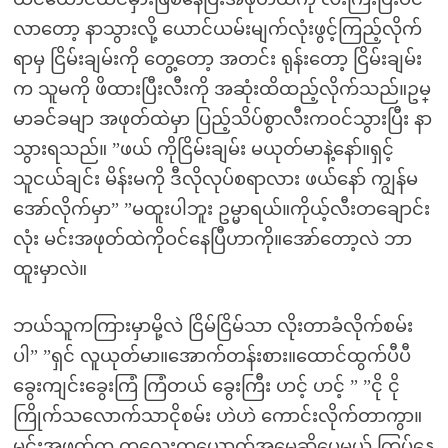
လာတော့ နာသွားလို့ ယောင်ယမ်းမျက်လုံးဖွင့်ကြည့်လိုက်
ရာမှ ငြိမ်းချမ်းကို တွေ့တော့ အတင်း ရုန်းတော့ ငြိမ်းချမ်း
က သူမကို ဖိထားပြီးလီးကို အဆုံးထိထည့်လိုက်သည်။ဥမ္
မာခင်ခမျာ အဖုတ်ထဲမှာ ပြည့်သိပ်စွာလီးကဝင်သွားပြီး နာ
သွားရသည်။ ”ဖယ် ကိုငြိမ်းချမ်း မယုတ်မာနဲ့နော်။ရှင့်
သူငယ်ချင်း မိန်းမကို ဒီလိုလုပ်စရာလား ဖယ်နော် ကျွန်မ
အော်လိုက်မှာ” ”မထူးပါဘူး ဥမ္မာရယ်။ကိုယ့်လီးတချောင်း
လုံး မင်းအဖုတ်ထဲကိုဝင်နေပြီဟာကို။အော်တော့လဲ ဘာ
ထူးမှာလဲ။
ဘယ်သူကကြားမှာမို့လဲ ငြိမ်ငြိမ်သာ လိုးတာခံလိုက်စမ်း
ပါ” ”ရှင် လူယုတ်မာ။အောက်တန်းစား။ထောင်ထွက်ပီပီ
ခွေးကျင်းခွေးကြံ ကြံတယ် ခွေးကြီး ဟင့် ဟင့် ” ”ငို ငို
ကြိုက်သလောက်သာငိုစမ်း ဟဲဟဲ ကောင်းလိုက်တာကွာ။
မင်းအဖုတ်က ကလေးတယောက်အမေဆိုပေမယ့် ကြပ်နေ