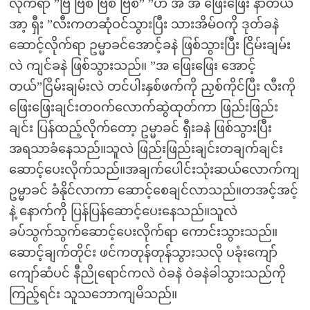
လိုက်ရာ ”ဗြိ ဗြစ် ဗြစ် ဗြစ်” ”ဟ အ အ ဖြေးဖြေး နာတယ်
အာ့ ရှီး ”လီးကတဆုံဝင်သွားပြီး သားအိမ်ဝကို ဒုတ်ခနဲ
ဆောင့်လိုက်ရာ ဥမ္မာခင်အောင့်ခနဲ ဖြစ်သွားပြီး ငြိမ်းချမ်း
လဲ ကျင်ခနဲ ဖြစ်သွားသည်။ ”အ ဖြေးဖြေး အောင့်
တယ်”ငြိမ်းချမ်းလဲ တင်ပါးနှစ်ဖက်ကို ညှစ်ကိုင်ပြီး လီးကို
ဖြေးဖြေးချင်းတဝက်လောက်ဆွဲထုတ်ကာ ဖြည်းဖြည်း
ချင်း ပြန်ထည့်လိုက်တော့ ဥမ္မာခင် ရှီးခနဲ ဖြစ်သွားပြီး
အရသာခံနေသည်။သူလဲ ဖြည်းဖြည်းချင်းတချက်ချင်း
ဆောင့်ပေးလိုက်သည်။အချက်ပေါင်းသုံးဆယ်လောက်ကျ
ဥမ္မာခင် ခံနိုင်လာကာ ဆောင့်စေချင်လာသည်။တအင့်အင့်
နဲ့ နောက်ကို ပြန်ပြန်ဆောင့်ပေးနေသည်။သူလဲ
ခပ်သွက်သွက်ဆောင့်ပေးလိုက်ရာ ကောင်းသွားသည်။
ဆောင့်ချက်တိုင်း ဖင်ကတုန်တုန်သွားသလို ပခုံးကျော်
ကျော်ဆံပင် နီညိုရောင်ကလဲ ဝဲခနဲ ဝဲခနဲခါသွားသည်ကို
ကြည့်ရင်း သူသဘောကျမိသည်။