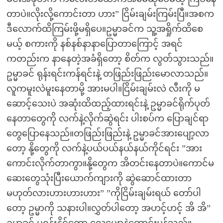
တာပဲ။လိုးလို့ကောင်းတာ ဟား” ငြိမ်းချမ်းကြမ်းပြီ။အစက
ဒီလောက်ထိကြမ်းဖို့မရှိပေ။ဥမ္မာခင်က သူ့အရှိုက်ထိစေ
မယ့် စကားကို နစ်နစ်နာနာပြောတာကြောင့် အရင်
ကတည်းက နာနေတဲ့အခံရှိတော့ စိတ်က လွတ်သွားသည်။
ဥမ္မာခင် ရုန်းရင်းကန်ရင်းနဲ့ တဖြည်းဖြည်းမောလာသည်။
လူကမူးလဲမူးနေတာမို့ အားမပါ။ငြိမ်းချမ်းလဲ လီးကို မ
ဆောင့်သေးပဲ အဆုံးထိထည့်ထားရင်းနဲ့ ဥမ္မာခင်ရိုက်ပုတ်
နေတာတွေကို လက်နဲ့လိုက်ဆွဲရင်း ပါးစပ်က ပြောချင်ရာ
တွေပြောနေသည်။တဖြည်းဖြည်းနဲ့ ဥမ္မာခင်အားပျော့လာ
တော့ နို့တွေကို လက်နဲ့ပယ်ပယ်နယ်နယ်ကိုင်ရင်း ”အား
ကောင်းလိုက်တာကွာ။နို့တွေက အိတင်းနေတာပဲ။ကောင်မ
ဆေးတွေသုံးပြီးယောက်ကျားကို ဆွဲဆောင်ထားတာ
မဟုတ်လားဟားဟားဟား” ”ကိုငြိမ်းချမ်းရယ် တော်ပါ
တော့ ဥမ္မာကို သနားပါ။လွှတ်ပါတော့ အဟင့်ဟင့် အိ အိ”