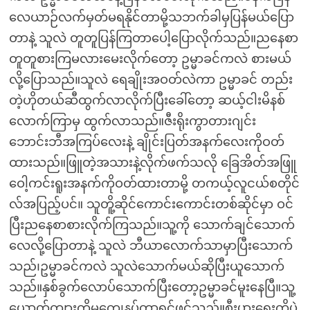
လေယာဉ်လက်မှတ်မရနိုင်တာမို့သဘက်ခါမှပြန်မယ်ပြော
တာနဲ့ သူလဲ တူတူပြန်ကြတာပေါ့ပြောလိုက်သည်။ညနေစာ
တူတူစားကြမလားမေးလိုက်တော့ ဥမ္မာခင်ကလဲ စားမယ်
လို့ပြောသည်။သူလဲ ရေချိုးအဝတ်လဲကာ ဥမ္မာခင် တည်း
တဲ့ဟိုတယ်ဆီထွက်လာလိုက်ပြီးခေါ်တော့ ဆယ့်ငါးမိနစ်
လောက်ကြာမှ ထွက်လာသည်။ဇီးရိုးကွာတားဂျင်း
ဘောင်းဘီအကြပ်လေးနဲ့ ချိုင်းပြတ်အနက်လေးကိုဝတ်
ထားသည်။ဖြူတဲ့အသားနဲ့လိုက်ဖက်သလို ခြေအိတ်အဖြူ
ဝေါ့ကင်းရူးအနက်ကိုဝတ်ထားတာမို့ တကယ့်လူငယ်စတိုင်
လ်အပြည့်ပင်။ သူတိူ့ဆိုင်ကောင်းကောင်းတစ်ဆိုင်မှာ ဝင်
ပြီးညနေစာစားလိုက်ကြသည်။သူ့ကို သောက်ချင်သောက်
လေလို့ပြောတာနဲ့ သူလဲ ဘီယာလောက်သာမှာပြီးသောက်
သည်၊ဥမ္မာခင်ကလဲ သူလဲသောက်မယ်ဆိုပြီးယူသောက်
သည်။နှစ်ခွက်လောပ်သောက်ပြီးတော့ဥမ္မာခင်မူးနေပြီ။သူ့
ယောက်ကျားကိုမကျေနပ်တာရင်ဖွင့်သည်။စီးပွားရေးကိုပဲ