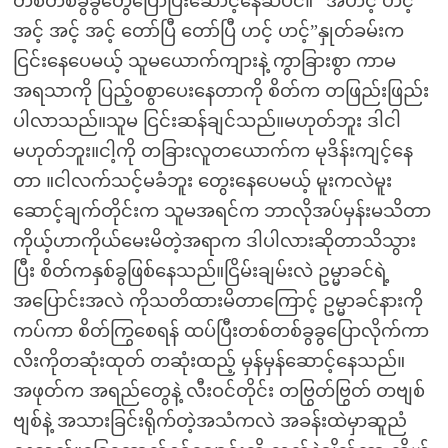
တစ်တစ်ခွခွတွေပြောပြီးဆောင့်နေဆဲပင်။ ”အဟင့် ဟင့်
အင့် အင့် အင့် တော်ပြီ တော်ပြီ ဟင့် ဟင့်”နှုတ်ခမ်းက
ငြင်းနေပေမယ့် သူမယောက်ကျားနဲ့ ကွာခြားစွာ ကာမ
အရသာကို ပြည့်ဝစွာပေးနေတာကို စိတ်က တဖြည်းဖြည်း
ပါလာသည်။သူမ ငြင်းဆန်ချင်သည်။မဟုတ်ဘူး ဒါငါ
မဟုတ်ဘူး။ငါ့ကို တခြားလူတယောက်က မုဒိန်းကျင့်နေ
တာ ။ငါလက်သင့်မခံဘူး တွေးနေပေမယ့် မူးကလဲမူး
ဆောင့်ချက်တိုင်းက သူမအရင်က ဘာလိုအပ်မှန်းမသိတာ
ကိုယ့်ဟာကိုယ်မေးမိတဲ့အရာက ဒါပါလားဆိုတာသိသွား
ပြီး စိတ်ကနှစ်ခွဖြစ်နေသည်။ငြိမ်းချမ်းလဲ ဥမ္မာခင်ရဲ့
အပြောင်းအလဲ ကိုသတိထားမိတာကြောင့် ဥမ္မာခင်နားကို
ကပ်ကာ စိတ်ကြွစေရန် ထပ်ပြီးတစ်တစ်ခွခွပြောလိုက်ကာ
လိးကိုတဆုံးထုတ် တဆုံးထည့် မှန်မှန်ဆောင့်နေသည်။
အဖုတ်က အရည်တွေနဲ့ လီးဝင်တိုင်း တဗြွတ်ဗြွတ် တဗျစ်
ဗျစ်နဲ့ အသားခြင်းရိုက်တဲ့အသံကလဲ အခန်းထဲမှာဆူညံ