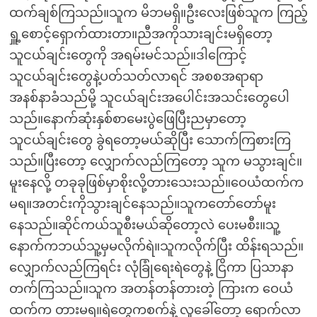
ထက်ချစ်ကြသည်။သူက မိဘမရှိ။ဦးလေးဖြစ်သူက ကြည့်
ရှူ့စောင့်ရှောက်ထားတာ။ညီအကိုသားချင်းမရှိတော့
သူငယ်ချင်းတွေကို အရမ်းမင်သည်။ဒါကြောင့်
သူငယ်ချင်းတွေနဲ့ပတ်သတ်လာရင် အစစအရာရာ
အနစ်နာခံသည်မို့ သူငယ်ချင်းအပေါင်းအသင်းတွေပေါ
သည်။နောက်ဆုံးနှစ်စာမေးပွဲဖြေပြီးညမှာတော့
သူငယ်ချင်းတွေ ခွဲရတော့မယ်ဆိုပြီး သောက်ကြစားကြ
သည်။ပြီးတော့ လျှောက်လည်ကြတော့ သူက မသွားချင်။
မူးနေလို့ တခုခုဖြစ်မှာစိုးလို့တားသေးသည်။ဝေယံထက်က
မရ။အတင်းကိုသွားချင်နေသည်။သူကတော်တော်မူး
နေသည်။ဆိုင်ကယ်သူစီးမယ်ဆိုတော့လဲ ပေးမစီး။သူ့
နောက်ကဘယ်သူ့မှမလိုက်ရဲ။သူကလိုက်ပြီး ထိန်းရသည်။
လျှောက်လည်ကြရင်း လုံခြုံရေးရဲတွေနဲ့ ငြိကာ ပြသာနာ
တက်ကြသည်။သူက အတန်တန်တားတဲ့ ကြားက ဝေယံ
ထက်က တားမရ။ရဲတွေကစက်နဲ့ လူခေါ်တော့ ရောက်လာ