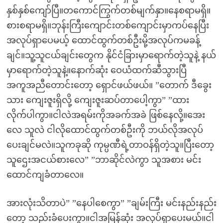
နှစ်နှစ်ကျော်ပြီ။တကောင်ကြွက်တစ်မျက်နှာ။နေစရာမရှိ။
စားစရာမရှိ။ဘုန်းကြီးကျောင်းတစ်ကျောင်းမှာကပ်နေပြီး
အလုပ်ရှာပေမယ့် ထောင်ထွက်တစ်ဦးမို့အလုပ်ကမခန့်
ချင်။သူ့သူငယ်ချင်းတွေက နိုင်ငံခြားမှာရောက်တဲ့သူနဲ့ နယ်
မှာရောက်တဲ့သူနဲ့။နောက်ဆုံး ဝေယံထက်ဆီသွားပြီ
အကူအညီတောင်းတော့ ရှောင်ဖယ်ဖယ်။ ”တောက် ဒီခွေး
သား ကျေးဇူးရှိလို့ ကျေးဇူးဆပ်တာပေါ့ကွာ” ”ထား
လိုက်ပါကွာ။ငါလဲအရမ်းကိုအခက်အခဲ ဖြစ်နေလို့။အေး
လေ သူလဲ ငါလိုထောင်ထွက်တစ်ဦးကို ဘယ်လိုအလုပ်
ပေးချင်မလဲ။သူကခုဆို ကုမ္ပဏီရဲ့တာဝန်ရှိတဲ့သူ။ပြီးတော့
သူဌေးအငယ်စားလေ” ”ဘာဆိုင်လဲကွာ သူအစား မင်း
ထောင်ကျခံတာလေ။
အားလုံးသိတာပဲ” ”နေပါစေကွာ” ”ချမ်းကြီး မင်းနည်းနည်း
တော့ သည်းခံပေးကွာ။ငါအမြန်ဆုံး အလုပ်ရှာပေးမယ်။ငါ