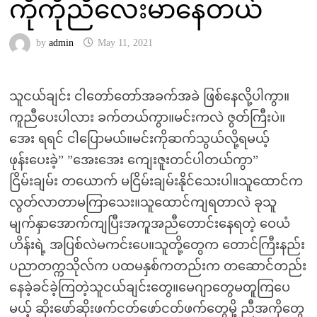
ကိုကိုညီလေးမာနေတယ်
by
admin
May 11, 2021
သူငယ်ချင်း ငါတော်တော်အခက်အခဲ ဖြစ်နေလို့ပါကွာ။
ကူညီပေးပါလား ခက်တယ်ကွာ။မင်းကလဲ ဇွတ်ကြီးပဲ။
အေး ရရင် ငါပြောမယ်။မင်းကိုဆက်သွယ်လို့ရမယ့်
ဖုန်းပေးခဲ့” ”အေးအေး ကျေးဇူးတင်ပါတယ်ကွာ”
ငြိမ်းချမ်း တယောက် မငြိမ်းချမ်းနိုင်သေးပါ။သူထောင်က
လွတ်လာတာမကြာသေး။သူထောင်ကျရတာလဲ ခုသူ
မျက်နှာအောက်ကျပြီးအကူအညီတောင်းနေရတဲ့ ဝေယံ
ဟိန်းရဲ့ အပြစ်လဲမကင်းပေ။သူတို့တွေက တောင်ကြီးနည်း
ပညာတက္ကသိုလ်က ပထမနှစ်ကတည်းက တဆောင်တည်း
နေခဲ့ခင်ခဲ့ကြတဲ့သူငယ်ချင်းတွေ။မေဂျာတွေမတူကြပေ
မယ့် ဆိုးဖော်ဆိုးဖက်ငတ်ဖော်ငတ်ဖက်တွေမို့ ညီအကိုတွေ