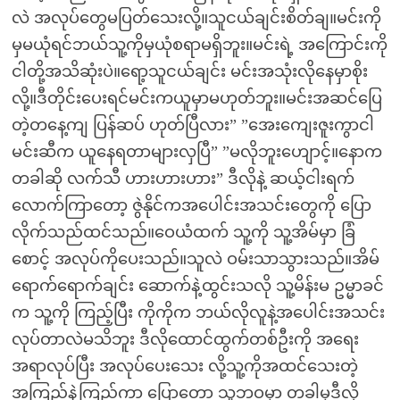
လဲ အလုပ်တွေမပြတ်သေးလို့။သူငယ်ချင်းစိတ်ချ။မင်းကို
မှမယုံရင်ဘယ်သူ့ကိုမှယုံစရာမရှိဘူး။မင်းရဲ့ အကြောင်းကို
ငါတို့အသိဆုံးပဲ။ရော့သူငယ်ချင်း မင်းအသုံးလိုနေမှာစိုး
လို့။ဒီတိုင်းပေးရင်မင်းကယူမှာမဟုတ်ဘူး။မင်းအဆင်ပြေ
တဲ့တနေ့ကျ ပြန်ဆပ် ဟုတ်ပြီလား” ”အေးကျေးဇူးကွာငါ
မင်းဆီက ယူနေရတာများလှပြီ” ”မလိုဘူးဟျောင့်။နောက
တခါဆို လက်သီ ဟားဟားဟား” ဒီလိုနဲ့ ဆယ့်ငါးရက်
လောက်ကြာတော့ ဇွဲနိုင်ကအပေါင်းအသင်းတွေကို ပြော
လိုက်သည်ထင်သည်။ဝေယံထက် သူ့ကို သူ့အိမ်မှာ ခြံ
စောင့် အလုပ်ကိုပေးသည်။သူလဲ ဝမ်းသာသွားသည်။အိမ်
ရောက်ရောက်ချင်း ဆောက်နဲ့ထွင်းသလို သူ့မိန်းမ ဥမ္မာခင်
က သူ့ကို ကြည့်ပြီး ကိုကိုက ဘယ်လိုလူနဲ့အပေါင်းအသင်း
လုပ်တာလဲမသိဘူး ဒီလိုထောင်ထွက်တစ်ဦးကို အရေး
အရာလုပ်ပြီး အလုပ်ပေးသေး လို့သူ့ကိုအထင်သေးတဲ့
အကြည့်နဲ့ကြည့်ကာ ပြောတော့ သူ့ဘဝမှာ တခါမှဒီလို