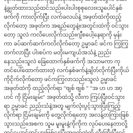
နဲ့ချွတ်ထားသည်ထင်သည်။ပါးပါးစုစုလေး။သူပေါင်နှစ်
ဖက်ကို ကားလိုက်ပြီး လက်ခလယ်နဲ့ အဖုတ်ထဲကိုထည့်
လိုက်တော့ အဖုတ်က အရည်တွေနဲ့။အတွင်းထဲကို ဝင်သွား
တော့ သူလဲ ကလိပေးလိုက်သည်။ဂျီစပေါ့နေရာကို မှန်း
ကာ ခပ်ဆက်ဆက်ကလိလိုက်တော့ ဥမ္မာခင် ဖင်က ကြွကြွ
တက်လာပြီး ပါးစပ်က မတိုးမကျယ်အသံနဲ့ ညည်း
နေသည်။သူလဲ ခြေထောက်နှစ်ဖက်ကို အသာမကာ ကု
တင်ပေါ်ထောက်ထားတဲ့ လက်နှစ်ဖက်နဲ့ချိတ်လိုက်ပြီးကိုယ်
ကိုငိုက်လိုက်တော့ ဖင်ကကြွလာသည်။သူလဲ ဥမ္မာခင်
အဖုတ်ထဲကို ထည့်လိုက်ရာ ”ဗျစ် ဗျစ် ” ”အ ဟ ဟ အာ့
ဟင် ကို ငြိမ်းချမ်း” အဖုတ်ထဲသို့ လီးက ကြပ်ပြီးဝင်သွား
ရာ ဥမ္မာခင် ညည်းသံနဲ့အတူ မျက်လုံးပွင့်သွားပြီးကြည့်
လိုက်ရာ ငြိမ်းချမ်းကို တွေ့လိုက်ရတော့ အလန့်တကြားဖြစ်
သွားသည်။အစက သူမ မူးမူးနဲ့ကိုကိုက လုပ်ပေးနေတာလို့
ထင်ယောင်ထင်မှားဖြစ်နေပြီးအဖုတ်ထဲကို လီးကြီးပြီးဝင်