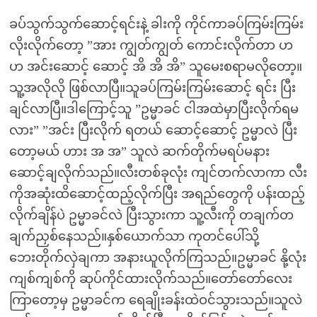
ခပ်သွက်သွက်ဆောင့်ရင်းနဲ့ ခါးကို ကိုင်ကာခပ်ကြမ်းကြမ်း
လိုးလိုက်တော့ ”အား ကျွတ်ကျွတ် ကောင်းလိုက်တာ ဟ
ဟ အင်းဆောင့် ဆောင့် အိ အိ အိ” သူမေးစရာမလိုတော့။
သူ့အလိုလို ဖြစ်လာပြီ။သူခပ်ကြမ်းကြမ်းဆောင့် ရင်း ပြီး
ချင်လာပြီ။ဒါကြောင့်သူ ”ဥမ္မာခင် ငါအထဲမှာပြီးလိုက်ရမ
လား” ”အင်း ပြီးလိုက် ရတယ် ဆောင့်ဆောင့် ဥမ္မာလဲ ပြီး
တော့မယ် ဟား အ အ” သူလဲ ဆက်တိုက်မရပ်မနား
ဆောင့်ချလိုက်သည်။လီးတစ်ခုလုံး ကျင်တက်လာကာ လီး
ကိုအဆုံးထိဆောင့်ထည့်လိုက်ပြီး အရည်တွေကို ပန်းထည့်
လိုက်ချိန်ပဲ ဥမ္မာခင်လဲ ပြီးသွားကာ သူ့လီးကို တချက်တ
ချက်ညှစ်နေသည်။နှစ်ယောက်သာ ကုတင်ပေါ်သို့
ဘေးတိုက်လှဲချကာ အနားယူလိုက်ကြသည်။ဥမ္မာခင် နို့လုံး
ကျစ်ကျစ်ကို ဆုပ်ကိုင်ထားလိုက်သည်။တော်တော်လေး
ကြာတော့မှ ဥမ္မာခင်က ရေချိုးခန်းထဲဝင်သွားသည်။သူလဲ