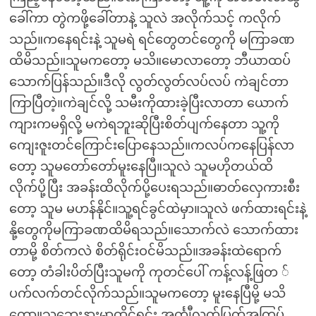
ခေါ်ကာ တွဲကဖို့ခေါ်တာနဲ့ သူလဲ အလိုက်သင့် ကလိုက်
သည်။ကနေရင်းနဲ့ သူမရဲ ရင်တွေတင်တွေကို မကြာခဏ
ထိမိသည်။သူမကတော့ မသိ။မောလာတော့ ဘီယာထပ်
သောက်ပြန်သည်။ဒီလို လွတ်လွတ်လပ်လပ် ကဲချင်တာ
ကြာပြီတဲ့။ကဲချင်လို့ သမီးကိုထားခဲ့ပြီးလာတာ ယောက်
ကျားကမရှိလို့ မကဲရဘူးဆိုပြီးစိတ်ပျက်နေတာ သူ့ကို
ကျေးဇူးတင်ကြောင်းပြောနေသည်။ကလပ်ကနေပြန်လာ
တော့ သူမတော်တော်မူးနေပြီ။သူလဲ သူမဟိုတယ်ထိ
လိုက်ပို့ပြီး အခန်းထိလိုက်ပို့ပေးရသည်။ဓာတ်လှေကားစီး
တော့ သူမ မဟန်နိုင်။သူ့ရင်ခွင်ထဲမှာ။သူလဲ ဖက်ထားရင်းနဲ့
နို့တွေကိုမကြာခဏထိမိရသည်။သောက်လဲ သောက်ထား
တာမို့ စိတ်ကလဲ စိတ်ရိုင်းဝင်မိသည်။အခန်းထဲရောက်
တော့ တံခါးပိတ်ပြီးသူမကို ကုတင်ပေါ် ကန့်လန့်ဖြတ ်
ပက်လက်တင်လိုက်သည်။သူမကတော့ မူးနေပြီမို့ မသိ
တော့။သူဘေးနားမှာထိုင်ရင်း အင်္ကျီလတ်ပြတ်အကြပ်