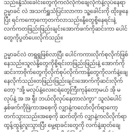
သည်။နို့သီးခေါင်းတွေကိုကလိလိုက်ချေလိုက်နဲ့လုပ်နေရာ
ဥမ္မာခင် လဲ အသက်ရှူသံပြင်းလာကာ သူ့ခေါင်းကို ထိုးဖွနေ
ပြီး ရင်ကကော့ကော့တက်လာသည်။နို့တွေစို့နေရင်းနဲ့
လက်ကတဖြည်းဖြည်းချင်းအောက်ဖက်ကိုဆင်းကာ ပေါင်
တွေကိုပွတ်ပေးလိုက်သည်။
ဥမ္မာခင်လဲ တရွရွဖြစ်လာပြီး ပေါင်ကကားလိုက်စုလိုက်ဖြစ်
နေသည်။သူလဲနို့တွေကိုစို့ရင်းတဖြည်းဖြည်းနဲ့ အောက်ကို
ဆင်းကာဗိုက်တွေကိုလိုက်စုပ်လိုက်ကာနို့တွေကိုလက်နဲ့ချေ
နေလိုက်သည်။တဖြည်းဖြည်းချင်းအောက်ကိုဆင်းလိုက်
တော့ ”အို့ မလုပ်နဲ့လေ။ငရဲတွေကြီးကုန်တော့မယ် အို မ
လုပ်နဲ့ အ အ ရှီး ဘယ်လိုလုပ်နေတာလဲကွာ” သူလဲပေါင်
နှစ်ဖက်ကိုဖြဲကာအစေ့ကို လျှာနဲ့ကလော်လိုက်ရာကော့
တက်သွားသည်။အစေ့ကို ဆက်တိုက် လျှာနဲ့ကလိလိုက်ရာ
ထွန့်ထွန့်လူးသွားပြီး မွေ့ရာခင်းတွေကို လက်နဲ့ဆုတ်ချေ