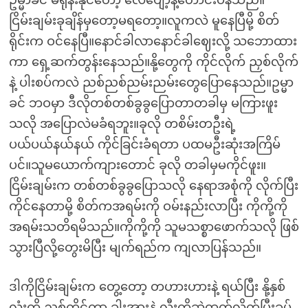
ဥမ္မာခင် မရုန်းနိုင်တော့ လေပျော့နဲ့တောင်းပန်သည်။
ငြိမ်းချမ်းခုချိန်မှတော့မရတော့။လူကလဲ မူနေပြီမို့ စိတ်
ရိုင်းက ဝင်နေပြီ။နောင်ခါလာနောင်ခါဈေးလို့ သဘောထား
ကာ ရှေ့ဆက်တွန်းနေသည်။နို့တွေကို ကိုင်လိုက် ညှစ်လိုက်
နဲ့ ပါးစပ်ကလဲ ညစ်ညစ်ညမ်းညမ်းတွေပြောနေသည်။ဥမ္မာ
ခင် ဘဝမှာ ဒီလိုတစ်တစ်ခွခွပြောတာတခါမှ မကြားဖူး
သလို အပြောလဲမခံရဘူး။ခုလို တစိမ်းတဦးရဲ့
ပယ်ပယ်နယ်နယ် ကိုင်ခြင်းခံရတာ ပထမဦးဆုံးအကြိမ်
ပင်။သူမယောက်ကျားတောင် ခုလို တခါမှမကိုင်ဖူး။
ငြိမ်းချမ်းက တစ်တစ်ခွခွပြောသလို နေရာအစုံကို လိုက်ပြီး
ကိုင်နေတာမို့ စိတ်ကအရမ်းကို ဝမ်းနည်းလာပြီး ကိုကို့ကို
အရမ်းသတိရမိသည်။ကိုကို့ကို သူမသစ္စာဖောက်သလို ဖြစ်
သွားပြီလို့တွေးမိပြီး မျက်ရည်က ကျလာပြန်သည်။
ဒါကိုငြိမ်းချမ်းက တွေ့တော့ တဟားဟားနဲ့ ရယ်ပြီး နို့နှစ်
လုံးကို ညှစ်ကိုင်ကာ ခါးအားနဲ့ လီးကိုဆွဲထုတ်လိုက်ပြီးခပ်