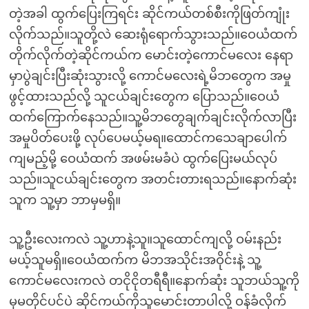
တဲ့အခါ ထွက်ပြေးကြရင်း ဆိုင်ကယ်တစ်စီးကိုဖြတ်ကျုံး
လိုက်သည်။သူတို့လဲ ဆေးရုံရောက်သွားသည်။ဝေယံထက်
တိုက်လိုက်တဲ့ဆိုင်ကယ်က မောင်းတဲ့ကောင်မလေး နေရာ
မှာပွဲချင်းပြီးဆုံးသွားလို့ ကောင်မလေးရဲ့မိဘတွေက အမှု
ဖွင့်ထားသည်လို့ သူငယ်ချင်းတွေက ပြောသည်။ဝေယံ
ထက်ကြောက်နေသည်။သူ့မိဘတွေချက်ချင်းလိုက်လာပြီး
အမှုပိတ်ပေးဖို့ လုပ်ပေမယ့်မရ။ထောင်ကသေချာပေါက်
ကျမည့်မို့ ဝေယံထက် အဖမ်းမခံပဲ ထွက်ပြေးမယ်လုပ်
သည်။သူငယ်ချင်းတွေက အတင်းတားရသည်။နောက်ဆုံး
သူက သူ့မှာ ဘာမှမရှိ။
သူ့ဦးလေးကလဲ သူ့ဟာနဲ့သူ။သူထောင်ကျလို့ ဝမ်းနည်း
မယ့်သူမရှိ။ဝေယံထက်က မိဘအသိုင်းအဝိုင်းနဲ့ သူ့
ကောင်မလေးကလဲ တငိုငိုတရီရီ။နောက်ဆုံး သူဘယ်သူ့ကို
မှမတိုင်ပင်ပဲ ဆိုင်ကယ်ကိုသူမောင်းတာပါလို့ ဝန်ခံလိုက်