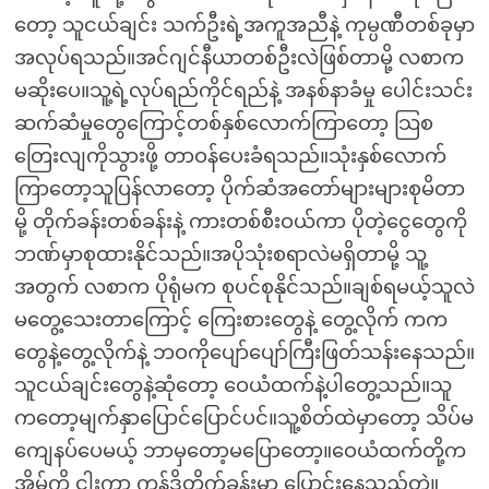
တော့ သူငယ်ချင်း သက်ဦးရဲ့အကူအညီနဲ့ ကုမ္ပဏီတစ်ခုမှာ
အလုပ်ရသည်။အင်ဂျင်နီယာတစ်ဦးလဲဖြစ်တာမို့ လစာက
မဆိုးပေ။သူ့ရဲ့လုပ်ရည်ကိုင်ရည်နဲ့ အနစ်နာခံမှု ပေါင်းသင်း
ဆက်ဆံမှုတွေကြောင့်တစ်နှစ်လောက်ကြာတော့ သြစ
တြေးလျကိုသွားဖို့ တာဝန်ပေးခံရသည်။သုံးနှစ်လောက်
ကြာတော့သူပြန်လာတော့ ပိုက်ဆံအတော်များများစုမိတာ
မို့ တိုက်ခန်းတစ်ခန်းနဲ့ ကားတစ်စီးဝယ်ကာ ပိုတဲ့ငွေတွေကို
ဘဏ်မှာစုထားနိုင်သည်။အပိုသုံးစရာလဲမရှိတာမို့ သူ့
အတွက် လစာက ပိုရုံမက စုပင်စုနိုင်သည်။ချစ်ရမယ့်သူလဲ
မတွေ့သေးတာကြောင့် ကြေးစားတွေနဲ့ တွေ့လိုက် ကက
တွေနဲ့တွေ့လိုက်နဲ့ ဘဝကိုပျော်ပျော်ကြီးဖြတ်သန်းနေသည်။
သူငယ်ချင်းတွေနဲ့ဆုံတော့ ဝေယံထက်နဲ့ပါတွေ့သည်။သူ
ကတော့မျက်နှာပြောင်ပြောင်ပင်။သူ့စိတ်ထဲမှာတော့ သိပ်မ
ကျေနပ်ပေမယ့် ဘာမှတော့မပြောတော့။ဝေယံထက်တို့က
အိမ်ကို ငှါးကာ ကွန်ဒိုတိုက်ခန်းမှာ ပြောင်းနေသည်တဲ့။