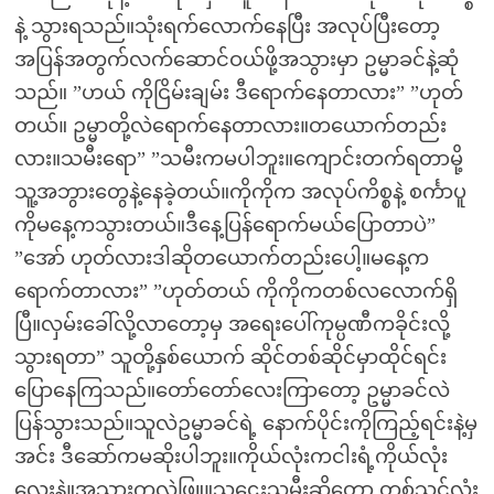
နဲ့ သွားရသည်။သုံးရက်လောက်နေပြီး အလုပ်ပြီးတော့
အပြန်အတွက်လက်ဆောင်ဝယ်ဖို့အသွားမှာ ဥမ္မာခင်နဲ့ဆုံ
သည်။ ”ဟယ် ကိုငြိမ်းချမ်း ဒီရောက်နေတာလား” ”ဟုတ်
တယ်။ ဥမ္မာတို့လဲရောက်နေတာလား။တယောက်တည်း
လား။သမီးရော” ”သမီးကမပါဘူး။ကျောင်းတက်ရတာမို့
သူ့အဘွားတွေနဲ့နေခဲ့တယ်။ကိုကိုက အလုပ်ကိစ္စနဲ့ စင်္ကာပူ
ကိုမနေ့ကသွားတယ်။ဒီနေ့ပြန်ရောက်မယ်ပြောတာပဲ”
”အော် ဟုတ်လားဒါဆိုတယောက်တည်းပေါ့။မနေ့က
ရောက်တာလား” ”ဟုတ်တယ် ကိုကိုကတစ်လလောက်ရှိ
ပြီ။လှမ်းခေါ်လို့လာတော့မှ အရေးပေါ်ကုမ္ပဏီကခိုင်းလို့
သွားရတာ” သူတို့နှစ်ယောက် ဆိုင်တစ်ဆိုင်မှာထိုင်ရင်း
ပြောနေကြသည်။တော်တော်လေးကြာတော့ ဥမ္မာခင်လဲ
ပြန်သွားသည်။သူလဲဥမ္မာခင်ရဲ့ နောက်ပိုင်းကိုကြည့်ရင်းနဲ့မှ
အင်း ဒီဆော်ကမဆိုးပါဘူး။ကိုယ်လုံးကငါးရံ့ကိုယ်လုံး
လေးနဲ့။အသားကလဲဖြူ။သူဌေးသမီးဆိုတော့ တစ်သင်လုံး