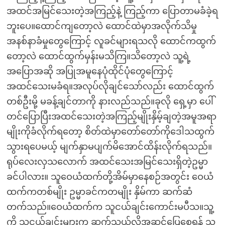
အထင်အမြင်သေးတဲ့အကြည့်နဲ့ ကြည့်ကာ ပြောတာမခံခဲ့ရ
ဘူးပေ။ထောင်ကျတော့လဲ ထောင်ထဲမှာအလိုက်သိမှု
အနစ်နာခံမှုတွေကြောင့် လူခင်များရသလို ထောင်ကထွက်
တော့လဲ ထောင်ထွက်မှန်းမသိကြ။သိတော့လဲ သူ့ရဲ့
အပြောအဆို အပြုအမူနေပုံထိုင်ပုံတွေကြောင့်
အထင်သေးမခံရ။အလုပ်လိုချင်သော်လည်း ထောင်ထွက်
တစ်ဦးမို့ မခန့်ချင်တာကို နားလည်သည်။ခုလို ရှေ့မှာ ပေါ်
တင်ပြောပြီးအထင်သေးတဲ့အကြည့်မျိုးနှိမ့်ချတဲ့အမူအရာ
မျိုးကိုခံလိုက်ရတော့ စိတ်ထဲမှာတော်တော်ကိုဒေါသထွက်
သွားရပေမယ့် မျက်နှာမပျက်မိအောင်ထိန်းလိုက်ရသည်။
ရုပ်လေးလှသလောက် အထင်သေးအမြင်သေးရှိတဲ့ဥမ္မာ
ခင်ပါလား။ သူဝေယံထက်တို့အိမ်မှာနေစဉ်အတွင်း ဝေယံ
ထက်ကတစ်မျိုး ဥမ္မာခင်ကတမျိုး နှိမ်ကာ ဆက်ဆံ
တက်သည်။ဝေယံထက်က သူငယ်ချင်းကောင်းမပီသ။သူ့
ကို သူငယ်ချင်းများက ဆက်သွယ်လို့အဆင်ပြေစေရန် သူ