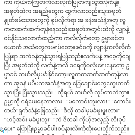
ကာ ကိုယ်ကကြွတက်လာလိုက်ပြုတ်ကျသွားလိုက်နဲ့။
အဖုတ်ထဲက အရည်တွေက ထွက်လာသည်။သူအဖုတ်
နှုတ်ခမ်းသားတွေကို စုပ်လိုက်ရာ အ ခနဲအသံနဲ့အတူ လူ
ကတဆက်ဆက်တုန်နေသည်။အဖုတ်အတွင်းထဲကို လျှာနဲ့
ဝင်နိုင်သလောက်ထည့်ကာ ကလိလိုက်တော့ ဥမ္မာခင်တ
ယောက် အသံတွေကမရပ်တော့။ဖင်ဝကို လျှာနဲ့ကလိလိုက်
ပြန်ရာ ဆက်ခနဲတုန်သွားရပြန်သည်။လက်မနဲ့ အစေ့ကိုချေ
ပြီး အဖုတ်ထဲကို လက်နဲ့ကလိ ခရေကိုဝလုံးရေးနေတော့ ဥ
မ္မာခင် ဘယ်လိုမှမခံနိုင်တော့။လူကတဆက်ဆက်တုန်လာ
ကာ အုခနဲ မပီမသအသံနဲ့အတူ ခြေချောင်းတွေကွေးတက်
သွားပြီး ပြီးသွားသည်။ ”ကိုရယ် ဘယ်လို လုပ်တာလဲကွာ။
ဥမ္မာ့ကို ငရဲပေးနေတာလား” ”မကောင်းဘူးလား” ”ကောင်း
တယ်”ရှက်သံနဲ့ဖြေသည်။ ”ဒီလို တခါမှမခံဖူးဖူးလား”
”ဟင့်အင်း မခံဖူးဘူး” ”ကဲ ဒီတခါ ကိုယ့်အလှည့် လီးစုပ်
ပေး” ပြောပြီးဥမ္မာခင်ပါးစပ်နားလီးကိုထိုးပေးလိုက်သည်။