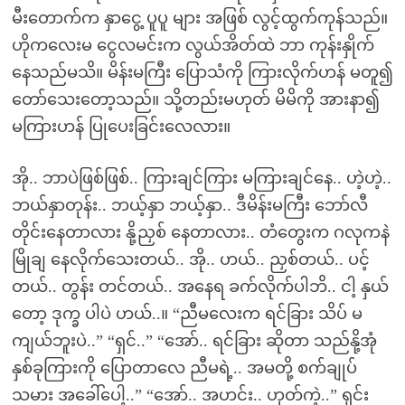
မီးတောက်က နှာငွေ့ ပူပူ များ အဖြစ် လွင့်ထွက်ကုန်သည်။
ဟိုကလေးမ ငွေလမင်းက လွယ်အိတ်ထဲ ဘာ ကုန်းနှိုက်
နေသည်မသိ။ မိန်းမကြီး ပြောသံကို ကြားလိုက်ဟန် မတူ၍
တော်သေးတော့သည်။ သို့တည်းမဟုတ် မိမိကို အားနာ၍
မကြားဟန် ပြုပေးခြင်းလေလား။
အို.. ဘာပဲဖြစ်ဖြစ်.. ကြားချင်ကြား မကြားချင်နေ.. ဟဲ့ဟဲ့..
ဘယ်နှာတုန်း.. ဘယ့်နှာ ဘယ့်နှာ.. ဒီမိန်းမကြီး ဘော်လီ
တိုင်းနေတာလား နို့ညှစ် နေတာလား.. တံတွေးက ဂလုကနဲ
မြိုချ နေလိုက်သေးတယ်.. အို.. ဟယ်.. ညှစ်တယ်.. ပင့်
တယ်.. တွန်း တင်တယ်.. အနေရ ခက်လိုက်ပါဘိ.. ငါ့ နှယ်
တော့ ဒုက္ခ ပါပဲ ဟယ်..။ “ညီမလေးက ရင်ခြား သိပ် မ
ကျယ်ဘူးပဲ..” “ရှင်..” “အော်.. ရင်ခြား ဆိုတာ သည်နို့အုံ
နှစ်ခုကြားကို ပြောတာလေ ညီမရဲ့.. အမတို့ စက်ချုပ်
သမား အခေါ်ပေါ့..” “အော်.. အဟင်း.. ဟုတ်ကဲ့..” ရှင်း