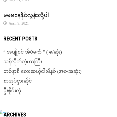
May 29, 2021
မမမနေနိုင်လွန်းလို့ပါ
April 9, 2021
RECENT POSTS
” အပျိုစင် အိပ်မက် ” ( စ/ဆုံး)
သန်လိုက်တဲ့ဟာကြီး
တစ်နာရီ လေးဆယ့်ငါးမိနစ် (အစ/အဆုံး)
စာအုပ်ငှားဆိုင်
ဦးစိုင်းလုံ
ARCHIVES