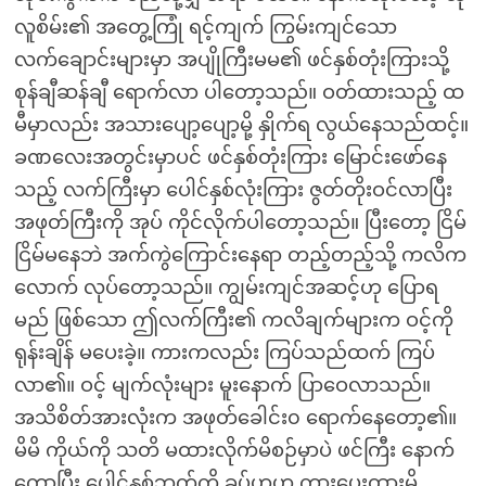
လူစိမ်း၏ အတွေ့ကြုံ ရင့်ကျက် ကြွမ်းကျင်သော
လက်ချောင်းများမှာ အပျိုကြီးမမ၏ ဖင်နှစ်တုံးကြားသို့
စုန်ချီဆန်ချီ ရောက်လာ ပါတော့သည်။ ဝတ်ထားသည့် ထ
မီမှာလည်း အသားပျော့ပျော့မို့ နှိုက်ရ လွယ်နေသည်ထင့်။
ခဏလေးအတွင်းမှာပင် ဖင်နှစ်တုံးကြား မြောင်းဖော်နေ
သည့် လက်ကြီးမှာ ပေါင်နှစ်လုံးကြား ဇွတ်တိုးဝင်လာပြီး
အဖုတ်ကြီးကို အုပ် ကိုင်လိုက်ပါတော့သည်။ ပြီးတော့ ငြိမ်
ငြိမ်မနေဘဲ အက်ကွဲကြောင်းနေရာ တည့်တည့်သို့ ကလိက
လောက် လုပ်တော့သည်။ ကျွမ်းကျင်အဆင့်ဟု ပြောရ
မည် ဖြစ်သော ဤလက်ကြီး၏ ကလိချက်များက ဝင့်ကို
ရုန်းချိန် မပေးခဲ့။ ကားကလည်း ကြပ်သည်ထက် ကြပ်
လာ၏။ ဝင့် မျက်လုံးများ မူးနောက် ပြာဝေလာသည်။
အသိစိတ်အားလုံးက အဖုတ်ခေါင်း၀ ရောက်နေတော့၏။
မိမိ ကိုယ်ကို သတိ မထားလိုက်မိစဉ်မှာပဲ ဖင်ကြီး နောက်
ကော့ပြီး ပေါင်နှစ်ဘက်ကို ခပ်ဟဟ ကားပေးထားမိ