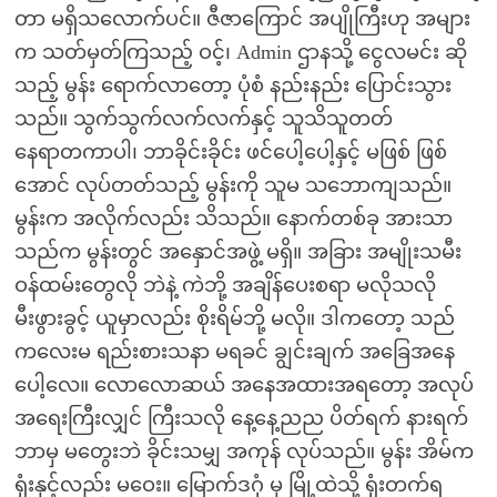
တာ မရှိသလောက်ပင်။ ဇီဇာကြောင် အပျိုကြီးဟု အများ
က သတ်မှတ်ကြသည့် ဝင့်၊ Admin ဌာနသို့ ငွေလမင်း ဆို
သည့် မွန်း ရောက်လာတော့ ပုံစံ နည်းနည်း ပြောင်းသွား
သည်။ သွက်သွက်လက်လက်နှင့် သူသိသူတတ်
နေရာတကာပါ၊ ဘာခိုင်းခိုင်း ဖင်ပေါ့ပေါ့နှင့် မဖြစ် ဖြစ်
အောင် လုပ်တတ်သည့် မွန်းကို သူမ သဘောကျသည်။
မွန်းက အလိုက်လည်း သိသည်။ နောက်တစ်ခု အားသာ
သည်က မွန်းတွင် အနှောင်အဖွဲ့ မရှိ။ အခြား အမျိုးသမီး
ဝန်ထမ်းတွေလို ဘဲနဲ့ ကဲဘို့ အချိန်ပေးစရာ မလိုသလို
မီးဖွားခွင့် ယူမှာလည်း စိုးရိမ်ဘို့ မလို။ ဒါကတော့ သည်
ကလေးမ ရည်းစားသနာ မရခင် ချွင်းချက် အခြေအနေ
ပေါ့လေ။ လောလောဆယ် အနေအထားအရတော့ အလုပ်
အရေးကြီးလျှင် ကြီးသလို နေ့နေ့ညည ပိတ်ရက် နားရက်
ဘာမှ မတွေးဘဲ ခိုင်းသမျှ အကုန် လုပ်သည်။ မွန်း အိမ်က
ရုံးနှင့်လည်း မဝေး။ မြောက်ဒဂုံ မှ မြို့ထဲသို့ ရုံးတက်ရ