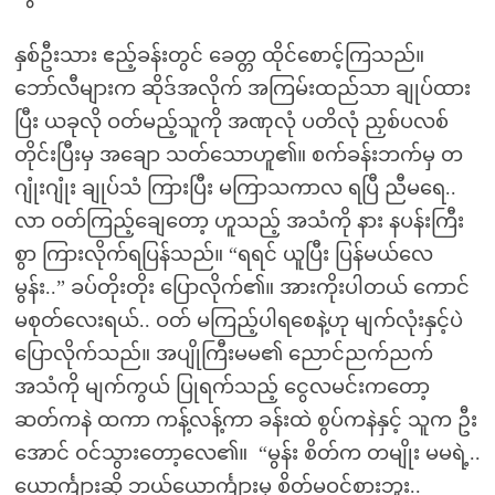
နှစ်ဦးသား ဧည့်ခန်းတွင် ခေတ္တ ထိုင်စောင့်ကြသည်။
ဘော်လီများက ဆိုဒ်အလိုက် အကြမ်းထည်သာ ချုပ်ထား
ပြီး ယခုလို ဝတ်မည့်သူကို အဏုလုံ ပတိလုံ ညှစ်ပလစ်
တိုင်းပြီးမှ အချော သတ်သောဟူ၏။ စက်ခန်းဘက်မှ တ
ဂျုံးဂျုံး ချုပ်သံ ကြားပြီး မကြာသကာလ ရပြီ ညီမရေ..
လာ ဝတ်ကြည့်ချေတော့ ဟူသည့် အသံကို နား နပန်းကြီး
စွာ ကြားလိုက်ရပြန်သည်။ “ရရင် ယူပြီး ပြန်မယ်လေ
မွန်း..” ခပ်တိုးတိုး ပြောလိုက်၏။ အားကိုးပါတယ် ကောင်
မစုတ်လေးရယ်.. ဝတ် မကြည့်ပါရစေနဲ့ဟု မျက်လုံးနှင့်ပဲ
ပြောလိုက်သည်။ အပျိုကြီးမမ၏ ညောင်ညက်ညက်
အသံကို မျက်ကွယ် ပြုရက်သည့် ငွေလမင်းကတော့
ဆတ်ကနဲ ထကာ ကန့်လန့်ကာ ခန်းထဲ စွပ်ကနဲနှင့် သူက ဦး
အောင် ဝင်သွားတော့လေ၏။ “မွန်း စိတ်က တမျိုး မမရဲ့..
ယောင်္ကျားဆို ဘယ်ယောင်္ကျားမှ စိတ်မဝင်စားဘူး..