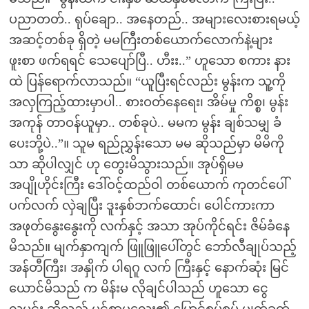
ပညာတတ်.. ရုပ်ချော.. အနေတည်.. အများလေးစားရမယ့်
အဆင့်တစ်ခု ရှိတဲ့ မမကြီးတစ်ယောက်လောက်နဲ့များ
ဖူးစာ ဖက်ရရင် သေပျော်ပြီ.. ဟီးး..” ဟူသော စကား နား
ထဲ ပြန်ရောက်လာသည်။ “ယူပြီးရင်လည်း မွန်းက သူ့ကို
အလှကြည့်ထားမှာပါ.. စားဝတ်နေရေး၊ အိမ်မှု ကိစ္စ၊ မွန်း
အကုန် တာဝန်ယူမှာ.. တစ်ခုပဲ.. မမက မွန်း ချစ်သမျှ ခံ
ပေးဘို့ပဲ..”။ သူမ ရည်ညွှန်းသော မမ ဆိုသည်မှာ မိမိကို
သာ ဆိုပါလျှင် ဟု တွေးမိသွားသည်။ အုပ်ရှိမမ
အပျိုဟိုင်းကြီး ဒေါ်ဝင့်ထည်ဝါ တစ်ယောက် ကုတင်ပေါ်
ပက်လက် လှဲချပြီး ဒူးနှစ်ဘက်ထောင်၊ ပေါင်ကားကာ
အဖုတ်နွေးနွေးကို လက်နှင့် အသာ အုပ်ကိုင်ရင်း ဇိမ်ခံနေ
မိသည်။ မျက်နှာကျက် ဖြူဖြူပေါ်တွင် ဘော်လီချုပ်သည့်
အန်တီကြီး၊ အနှိုက် ပါရဂူ လက် ကြီးနှင့် နောက်ဆုံး မြင်
ယောင်မိသည် က မိန်းမ လိုချင်ပါသည် ဟူသော ငွေ