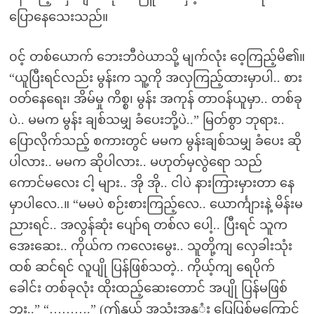
ပြောနေသေးသည်။
၀င့် တစ်ယောက် ဘေးဘီဝဲယာသို့ မျက်လုံး ဝေ့ကြည့်မိ၏။
“ယူပြီးရင်လည်း မွန်းက သူ့ကို အလှကြည့်ထားမှာပါ.. စား
ဝတ်နေရေး၊ အိမ်မှု ကိစ္စ၊ မွန်း အကုန် တာဝန်ယူမှာ.. တစ်ခု
ပဲ.. မမက မွန်း ချစ်သမျှ ခံပေးဘို့ပဲ..” မြတ်စွာ ဘုရား..
ပြောလိုက်သည့် စကားတွင် မမက မွန်းချစ်သမျှ ခံပေး ဆို
ပါလား.. မမက ဆိုပါလား.. မဟုတ်မှလွဲရော သည်
ကောင်မလေး ငါ့ များ.. အို အို.. ငါပဲ နားကြားမှားတာ နေ
မှာပါလေ..။ “မမပဲ စဉ်းစားကြည့်လေ.. ယောင်္ကျားနဲ့ မိန်းမ
ညားရင်.. အလွန်ဆုံး ပျော်ရ တစ်လ ပေါ့.. ပြီးရင် သူက
အေးဆေး.. ကိုယ်က ကလေးမွေး.. သူတို့ကျ လှေခါးသုံး
ထစ် ဆင်ရင် လူပျို ပြန်ဖြစ်သတဲ့.. ကိုယ့်ကျ ရေပိုက်
ခေါင်း တစ်ခုလုံး ထိုးထည့်ဆေးတောင် အပျို ပြန်မဖြစ်
ဘူး..” “……….” (ဤနှယ် အသုံးအနှှုံး ပြေပြစ်မှုကြောင့်