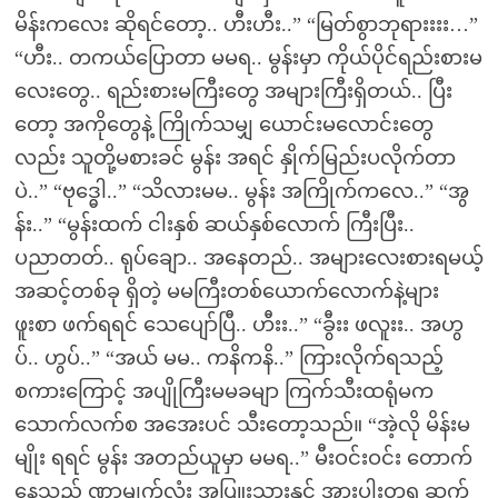
မိန်းကလေး ဆိုရင်တော့.. ဟီးဟီး..” “မြတ်စွာဘုရားးးး…”
“ဟီး.. တကယ်ပြောတာ မမရ.. မွန်းမှာ ကိုယ်ပိုင်ရည်းစားမ
လေးတွေ.. ရည်းစားမကြီးတွေ အများကြီးရှိတယ်.. ပြီး
တော့ အကိုတွေနဲ့ ကြိုက်သမျှ ယောင်းမလောင်းတွေ
လည်း သူတို့မစားခင် မွန်း အရင် နှိုက်မြည်းပလိုက်တာ
ပဲ..” “ဗုဒ္ဓေါ..” “သိလားမမ.. မွန်း အကြိုက်ကလေ..” “အွ
န်း..” “မွန်းထက် ငါးနှစ် ဆယ်နှစ်လောက် ကြီးပြီး..
ပညာတတ်.. ရုပ်ချော.. အနေတည်.. အများလေးစားရမယ့်
အဆင့်တစ်ခု ရှိတဲ့ မမကြီးတစ်ယောက်လောက်နဲ့များ
ဖူးစာ ဖက်ရရင် သေပျော်ပြီ.. ဟီးး..” “ခွီးး ဖလူးး.. အဟွ
ပ်.. ဟွပ်..” “အယ် မမ.. ကနိကနိ..” ကြားလိုက်ရသည့်
စကားကြောင့် အပျိုကြီးမမခမျာ ကြက်သီးထရုံမက
သောက်လက်စ အအေးပင် သီးတော့သည်။ “အဲ့လို မိန်းမ
မျိုး ရရင် မွန်း အတည်ယူမှာ မမရ..” မီးဝင်းဝင်း တောက်
နေသည့် ဏှာမျက်လုံး အပြူးသားနှင့် အားပါးတရ ဆက်