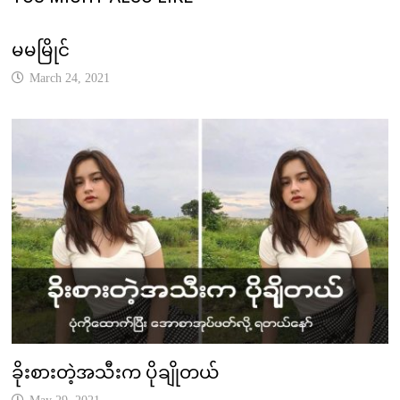
မမမြိုင်
March 24, 2021
ခိုးစားတဲ့အသီးက ပိုချိုတယ်