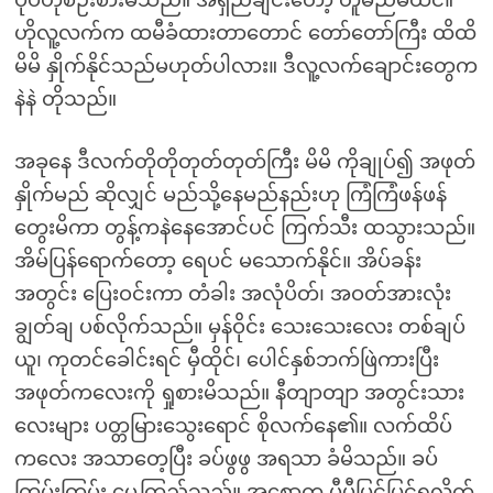
ပုံပဲဟုစဉ်းစားမိသည်။ အရှည်ချင်းတော့ တူမည်မထင်။
ဟိုလူ့လက်က ထမီခံထားတာတောင် တော်တော်ကြီး ထိထိ
မိမိ နှိုက်နိုင်သည်မဟုတ်ပါလား။ ဒီလူ့လက်ချောင်းတွေက
နဲနဲ တိုသည်။
အခုနေ ဒီလက်တိုတိုတုတ်တုတ်ကြီး မိမိ ကိုချုပ်၍ အဖုတ်
နှိုက်မည် ဆိုလျှင် မည်သို့နေမည်နည်းဟု ကြံကြံဖန်ဖန်
တွေးမိကာ တွန့်ကနဲနေအောင်ပင် ကြက်သီး ထသွားသည်။
အိမ်ပြန်ရောက်တော့ ရေပင် မသောက်နိုင်။ အိပ်ခန်း
အတွင်း ပြေးဝင်းကာ တံခါး အလုံပိတ်၊ အဝတ်အားလုံး
ချွတ်ချ ပစ်လိုက်သည်။ မှန်ဝိုင်း သေးသေးလေး တစ်ချပ်
ယူ၊ ကုတင်ခေါင်းရင် မှီထိုင်၊ ပေါင်နှစ်ဘက်ဖြဲကားပြီး
အဖုတ်ကလေးကို ရှုစားမိသည်။ နီတျာတျာ အတွင်းသား
လေးများ ပတ္တမြားသွေးရောင် စိုလက်နေ၏။ လက်ထိပ်
ကလေး အသာတေ့ပြီး ခပ်ဖွဖွ အရသာ ခံမိသည်။ ခပ်
ကြမ်းကြမ်း မွှေ့ကြည့်သည်။ အစောက ပီပီပြင်ပြင်ရလိုက်