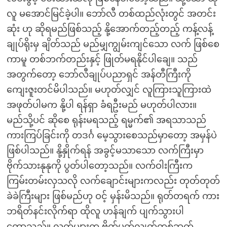
လူ မအောင်မြင်ခဲ့ပါ။ ဘော်လီ တစ်ထည်လုံးတွင် အတင်း
ဆုံး ဟု ဆိုရမည်ဖြစ်သည့် နို့အောက်တည့်တည့် ကန့်လန့်
ချုပ်ရိုးမှ ချိတ်သည် မည်မျှကျွမ်းကျင်သော လက် ဖြစ်စေ
ကာမူ တစ်ဘက်တည်းနှင့် ဖြုတ်မရနိုင်ပါချေ။ သည်
အတွက်တော့ ဘော်လီချုပ်ပညာရှင် အန်တီကြီးကို
ကျေးဇူးတင်မိပါသည်။ မဟုတ်လျှင် လူကြားသူကြားထဲ
အဖုတ်ပါမက နို့ပါ ရန်ရှာ ခံရဦးမည် မဟုတ်ပါလား။
မည်သို့ပင် ဆိုစေ ရုန်းမရသည့် ရမ္မက်၏ အရသာသည်
ကားကြပ်ခြင်းကို တဒင်္ဂ မေ့သွားစေသည်မှာတော့ အမှန်ပဲ
ဖြစ်ပါသည်။ နို့နှိုက်ရန် အခွင့်မသာသော လက်ကြီးမှာ
ဗိုက်သားနုနုကို ပွတ်ပါတော့သည်။ လက်ဝါးကြီးက
ကြမ်းတမ်းလှသလို လက်ချောင်းများကလည်း တုတ်တုတ်
ခဲခဲကြီးများ ဖြစ်မည်ဟု ဝင့် မှန်းမိသည်။ ရုတ်တရက် ကား
ဘရိတ်နင်းလိုက်ရာ ထိုလူ ဟန်ချက် ပျက်သွားပါ
တော့သည်။ လက်များက ဗိုက်ပွတ်လျက်တစ်ဘက်