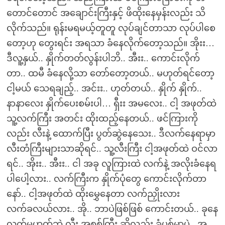
တောင်တောင် အချောင်းကြီးနှင့် ဖိထိုးနေမှန်းလည်း သိ
လိုက်သည်။ ရုန်းမရမယ့်တူတူ လုပ်ချင်တာသာ လုပ်ပါစေ
တော့ဟု တွေးရင်း အရသာ ခံနေလိုက်တော့သည်။ အိုးး…
ဒီလူ့နှယ်.. နှိုက်တတ်လွန်းပါဘိ.. အီးး.. ကောင်းလိုက်
တာ.. ထမီ ခံနေလို့သာ တော်တော့တယ်.. မဟုတ်ရင်တော့
ငါ့မယ် သေရချည့်.. အင်းး.. ဟုတ်တယ်.. နှိုက် နှိုက်..
နာနာလေး နှိုက်ပေးစမ်းပါ… ရှီးး အမလေး.. ငါ့ အဖုတ်ထဲ
သူ့လက်ကြီး အတင်း ထိုးထည့်နေတယ်.. ဖင်ကြားကို
လည်း လီးနဲ့ ထောက်ပြီး ပွတ်ဆွဲနေသေး.. ဒီလက်နေရာမှာ
လီးတံကြီးများသာဆိုရင်.. သူ့လီးကြီး ငါ့အဖုတ်ထဲ ဝင်လာ
ရင်.. အိုးး.. အီးး.. ငါ အခု လူကြားထဲ လက်နဲ့ အလိုးခံနေရ
ပါပေါ့လား.. လက်ကြီးက နှိုက်ပုံတွေ ကောင်းလိုက်တာ
နော်.. ငါ့အဖုတ်ထဲ ထိုးမွှေနေတာ လက်ညှိုးလား
လက်ခလယ်လား.. အို.. ဘာပဲဖြစ်ဖြစ် ကောင်းတယ်.. ခုနေ
လက်မဟုတ်ဘဲ လီး အစစ်ကြီး ဆိုလည်း ခံပစ်မှာပဲ.. အ