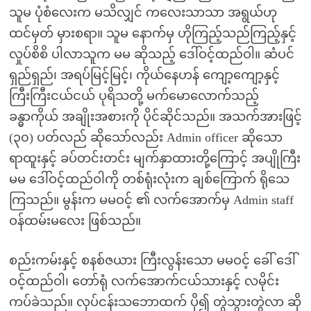
သူမ ပုံစံလေးက မသိလျှင် ကလေးသာသာ အရွယ်ဟု
ထင်မှတ် မှားစရာ။ သူမ နောက်မှ ဟိုကြည့်သည်ကြည့်နှင့်
လှုပ်စိစိ ပါလာသူက မမ ဆိုသည့် ဒေါ်ဝင့်ထည်ဝါ။ ဆံပင်
ရှည်ရှည်၊ အရပ်မြင့်မြင့်၊ ကိုယ်နေဟန် ကျော့ကျော့နှင့်
ကြီးကြီးငယ်ငယ် ပုရိသတို့ မက်မောလောက်သည့်
ခန္ဓာကိုယ် အချိုးအစားကို ပိုင်ဆိုင်သည်။ အသက်အားဖြင့်
(၃၀) ပတ်လည် ဆိုသော်လည်း Admin officer ဆိုသော
ရာထူးနှင့် ခပ်တင်းတင်း မျက်နှာထားတို့ကြောင့် အပျိုကြီး
မမ ဒေါ်ဝင့်ထည်ဝါကို တစ်ရုံးလုံးက ချစ်ကြောက် ရိုသေ
ကြသည်။ မွန်းက မမဝင့် ၏ လက်အောက်မှ Admin staff
ဝန်ထမ်းမလေး ဖြစ်သည်။
စည်းကမ်းနှင့် စနစ်ဇယား ကြီးလွန်းသော မမဝင့် ခေါ် ဒေါ်
ဝင့်ထည်ဝါ၊ တော်ရုံ လက်အောက်ငယ်သားနှင့် လမိုင်း
ကပ်ခဲသည်။ လုပ်ငန်းသဘောထက် ပို၍ တွဲသွားတွဲလာ ဆို