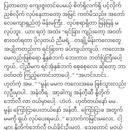
ပြတာတော့ ကျေးဇူးတင်ပေမယ့် စိတ်ရှိလက်ရှိ ပင့်လိုက်
ညှစ်လိုက် လုပ်နေတာတော့ အမြင် ကတ်မိသည်။ အတော်
လေကျောရှည်တဲ့ မိန်းမကြီး.. လုပ်စရာရှိတာ မြန်မြန် မ
လုပ်ဘူး.. ယား ရတဲ့ အထဲ။ “ရင်ခြား ကျဉ်းတော့ အဝတ်
စားဝတ်ရတာ ပိုလှတယ် ညီမရဲ့.. တချို့မိန်းကလေးတွေ
အပျိုကတည်းက ရင်ခြားက ခပ်ကျယ်ကျယ်.. ကလေးအ
မေလည်းဖြစ်ရော နို့နှစ်ဘက် ဘေးကား၊ ဘတ်ပြဲကြီးပေါ့
ကွယ်.. ငါ့ညီမက ရင်အုံနှစ်ဘက် စေ့စေ့လေး ဆိုတော့ ဘာ
ဝတ်ဝတ် ကြည့်ကောင်းတာပေါ့..” “အဟင်းဟင်း..
ဟုတ်ကဲ့ အမ..” “မွန်း မမက ကလေးအမေ ဖြစ်သွားလည်း
လှဦးမှာပါ.. အန်တီရ.. အာ့ခါကျ အန်တီ့ဆီ နို့တိုက်
ဘော်လီ လာ ဝယ်မှာပေါ့.. ဟဲဟဲ.. ဟုတ်တယ်နော် မမ..
မွန်း ကြော်ငြာပေးတယ်နော် အန်တီ.. ကြော်ငြာခ အတွက်
မမကို ရှယ် လုပ်ပေးရမယ်..” သောက်ကမြင်းမလေး.. ငါ့
များ နို့တိုက်ဘော်လီ ဝယ်ခိုင်းဦးမတဲ့.. သေတောင် မဝယ်