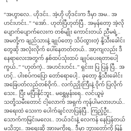
“အဟွာလေ.. ဟိုဒင်း.. အဲ့ဟို ဟိုဒင်းက ဒီမှာ အမ.. အ
ဟင်းဟင်း..” “အော်.. ဟုတ်ပြီဟုတ်ပြီ.. အမှန်တော့ အဲ့လို
ပျောက်ပျောက်လေးက တစ်မျိုး ကောင်းတယ် ညီမရဲ့..
အမတို့က ချည်သားနဲ့ ချုပ်တော့ သိပ်ထွားတဲ့ နို့သီးခေါင်း
တွေဆို အလုံးလိုက် ပေါ်နေတတ်တယ်.. အာ့ကျလည်း ဒီ
နေရာလေးအတွက် နှစ်ထပ်သုံးထပ် ချုပ်ပေးရတာပေါ့
ကွယ်..” “ဟုတ်ကဲ့.. အဟင်းဟင်း..” ရှင်းးး ပြ ပြန် ပြီ.. အ
ဟင့်.. ပါးစပ်ကပြော တော်ရောပေါ့.. ခုတော့ နို့သီးခေါင်း
အခြေပတ်လည်တစ်ဝိုက်.. လက်ညှိုးကြီးနဲ့ ဝိုက် ပြလိုက်
သေး.. ပြီး မပြီးနိုင်ဘူး.. မရွှေမွန်းရေ.. လင်ယူမဲ့
သတို့သမီးတောင် ငါ့လောက် အရှက် ကုန်ပါမလားဟယ်..
အရေးထဲ သေးက ပေါက်ချင်လာပြန်ပြီ.. ကြည့်ဦး..
သောက်ကမြင်းမလေး.. ဘယ်ဒင်းနဲ့ လေကန် နေပြန်တယ်
မသိဘူး.. အရေးဆို အားမကိုးရ.. ဒီမှာ ဘွားတော်ကို မြန်