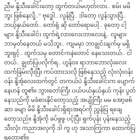
ညီမ နို့သီးခေါင်းတော့ ထွက်တယ်မဟုတ်လား.. စမ်း မမိ
ဘူး ဖြစ်နေလို့..” ဗုဒ္ဓေါ.. လွန်ပြီ.. ဒါတော့ လွန်သွားပြီ..
ဘယ့်နှယ်တော်.. တော်ရုံ ဆို တော်ရောပေါ့.. ခုတော့ ငါ့
များ နို့သီးခေါင်း ထွက်ရဲ့လားလေးဘာလေးနဲ့.. လူများ
ဘာမှတ်နေတယ် မသိဘူး.. ကျမမှာ ဘာချွင်းချက်မှ မရှိ
ဘူးရှင့်.. ထွက်သမှ တောင်ကနဲတောင် နေသေးတယ်.. ငါ
တယ်.. ချွတ်ပြပလိုက်ရ.. ဟွန်းး။ ရာဘာဘောလုံးလေး
ထက်ခြမ်းလှီးပြီး ကပ်ထားသလို ဖြစ်နေသည့် လုံးလုံးဝန်း
ဝန်း နို့အုံလေးထက်တွင် တကယ်ပဲ နို့သီးခေါင်းက ပျောက်
နေဟန် တူ၏။ ဘွားတော်ကြီး ပယ်ပယ်နှယ်နှယ် ကုန်း ပွတ်
နေသည်ကို မခံစားနိုင်တော့သည့် အပျိုကြီး မမ အော့ဖစ်
ဆာ ခမျာ မိမိ နို့သီးခေါင်းရှိရာအရပ်ကို ညွှန်ပြ ရချေ
တော့သည်။ နို့အုံကို ခပ်ဖွဖွ ပင့်ပြီး ရှက်ပုန်း ပုန်းနေသည့်
သီးလုံး ကညာအလှကို ဒါ ကွ ဟု အသာကြွကာ ထောက်ပြ
ရတော့၏။