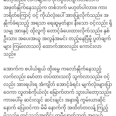
အဖုတ်နှိုက်နေသည့်က တစ်ဘက် မဟုတ်ပါလား။ ကား
ဘရိတ်ကြောင့် ဝင့် ကိုယ်လုံးပေါ် အားပြုလိုက်သည်။ အ
နှိုက်ခံရသည့် အရသာ ရေဆူမှတ်နား နီးသော ဝင့်လည်း ရှိ
သမျှ အားနှင့် ထိုလူကို တောင့်ခံပေးထားလိုက်သည်။ နှစ်
ဦးသား အပေးအယူ အလွန်အမင်း တည့်နေပြီမို့ ပွတ်ချက်
များ ကြမ်းလာသလို ထောက်အားလည်း ကောင်းလာ
သည်။
အောက်က စပါယ်ရှယ် ထိုးမွှေ ကလော်နှိုက်နေသည့်
လက်လည်း မော်တာ တပ်ထားသလို သွက်လာသည်။ ဝင့်
လည်း အားရပါးရ အံကျိတ် အောင့်ခံရင်း မျက်လုံးများပြာ
ဝေကာ လူတစ်ကိုယ်လုံး မြောက်တက် သွားပါတော့သည်။
ကားပေါ်မှ ဆင်းလျင် ဆင်းချင်း အနားရှိ ကွမ်းယာဆိုင်
နောက် ပြေးဝင်ကာ မိမိ နောက်ကို အထိတ်တလန့် ကြည့်
မိသည်။ ထင်သည့်အတိုင်း ထမီနောက်ဘက် အလယ်