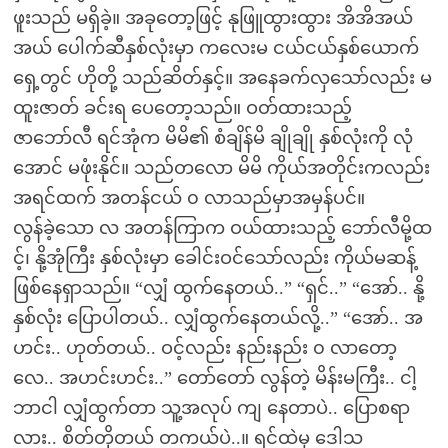
ဖူးသည် မရှိခဲ့။ အခုတော့ဖြင့် နုဖြူထွားထွား အိအိအယ်
အယ် ပေါက်ဆီနှစ်လုံးမှာ ကလေးမ ငယ်ငယ်နှစ်ယောက်
ရှေ့တွင် ဟိုတို့ သည်ဆိတ်နှင့်။ အနေခက်လှသော်လည်း မ
ထူးဇာတ် ခင်းရ ပေတော့သည်။ ဝတ်ထားသည့်
ဇာဘော်လီ ရင်အုံက မိမိ၏ စံချိန်မိ ချိုချို နှစ်လုံးကို လုံ
အောင် မဖုံးနိုင်။ သည်တလော မိမိ ကိုယ်အတိုင်းကလည်း
အရင်ထက် အတန်ငယ် ၀ လာသည်မှာအမှန်ပင်။
လွန်ခဲ့သော လ အတန်ကြာက ဝယ်ထားသည့် ဘော်လီမို့ထ
င့်၊ နို့အုံကြီး နှစ်လုံးမှာ ခေါင်းဝင်သော်လည်း ကိုယ်မဆန့်
ဖြစ်နေရှာသည်။ “လျှံ ထွက်နေတယ်..” “ရှင်..” “အော်.. နို့
နှစ်လုံး ပြောပါတယ်.. လျှံထွက်နေတယ်လို့..” “အော်.. အ
ဟင်း.. ဟုတ်တယ်.. ဝင့်လည်း နည်းနည်း ၀ လာတော့
လေ.. အဟင်းဟင်း..” တော်တော် လွန်တဲ့ မိန်းမကြီး.. ငါ့
ဘာငါ လျှံထွက်တာ သူ့အလုပ် ကျ နေတာပဲ.. ပြောစရာ
လား.. စိတ်တိုတယ် တကယ်ပဲ..။ ရင်ထဲမှ ဒေါသ