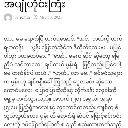
အပျိုဟိုင်းကြီး
by
admin
May 13, 2021
လာ.. မမ ရောက်ပြီ တက်ရအောင်..“အင်.. ဘယ်ကို တက်
ရမှာတုန်း..” “မွန်း ပြောတဲ့ဆိုင်က ဒီတိုက်လေ မမ.. မမြင့်
ပါဘူး ပထမထပ်မှာ..” “အော်.. မမက ဆိုင် ဆိုတော့ မြေ
ညီပဲ ထင်တာလေ.. ရပါတယ် မွန်းရဲ့.. မြင့်လည်း မြင့်ပေါ့..
မမ တက်နိုင်ပါတယ်..” “ဟုတ်.. လာ မမ..” ခင်မင်သူများ
က မွန်း ဟု ချစ်စနိုးခေါ်ကြသည့် ငွေလမင်း ဆိုသော
ကောင်မလေး၊ ပြောပြောဆိုဆိုနှင့် တိုက်ခန်း လှေခါးကို
ရှေ့မှ တက်သွားသည်။ အသက် (၂၀) အရွယ်၊ အရပ်
(၅)ပေ ပြည့်ရုံကလေးနှင့် လူကောင်ကလည်း ကျစ်ကျစ်
သွယ်သွယ်လေး၊ ပုခုံး ထိ ရောက်ရုံ ဆံပင် ဖြောင့်စင်းစင်း
လေးကို ခပ်မြောက်မြောက် စု ချည် စည်းထားတတ်သည့်