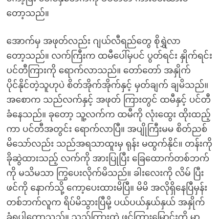
တော့သည်။
အောက်မှ အဖုတ်လည်း ဂျယ်လီရည်တွေ စိုရွှဲလာ
တော့သည်။ လက်ကြီးက ထမီပေါ်မှပင် ပွတ်ရင်း နှိုက်ရင်း
ပင်တီကြားကို ရောက်လာသည်။ တော်တော် အနှိုက်
ပိုင်နိုင်တဲ့သူဟုပဲ စိတ်အိုက်အိုက်နှင့် မှတ်ချက် ချမိသည်။
အစောက သည်လက်နှင့် အဖုတ် ကြားတွင် ထမီနှင့် ပင်တီ
ခံနေသည်။ ခုတော့ သူ့လက်က ထမီကို လုံးထွေး ထိုးထည့်
ကာ ပင်တီအတွင်း ရောက်လာပြီ။ အပျိုကြီးမမ စိတ်ညစ်
မိသော်လည်း သည်အရသာထူးမှ ရုန်း မထွက်နိုင်။ တန်းကို
ခိုဆွဲထားသည့် လက်ကို အားပြုပြီး ခြေထောက်တစ်ဘက်
ကို မသိမသာ ကြွပေးလိုက်မိသည်။ ခါးလေးကို လိမ် ပြီး
ဖင်ကို နောက်သို့ ကော့ပေးထားမိပြီ။ မိမိ အလိုရှိနေပြီမှန်း
တစ်ဘက်လူက ရိပ်မိသွားပြီမို့ ပယ်ပယ်နှယ်နှယ် အနှိုက်
ခံရပါတော့သည်။ သည်ကြားထဲ ဖင်ကြားမြောင်းကို မာ