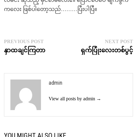
လမင်း ဆိုသည့် မှင်စာမလေး၏ ပြောင်စပ်စပ် မျက်ခွက်
ကလေး ဖြစ်ပါတော့သည်………ပြီးပါပြီ။
Post
Previous
N
PREVIOUS POST
NEXT POST
post:
p
နှာထချင်ကြတာ
ရှက်ပြုံးလေးတစ်ပွင့်
navigation
admin
View all posts by admin →
YOU MIGHT ALSO LIKE