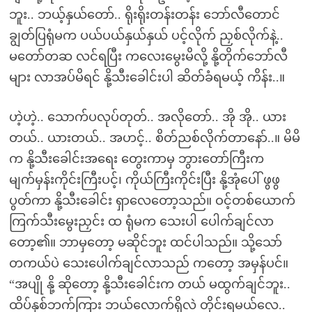
ဘူး.. ဘယ့်နှယ်တော်.. ရိုးရိုးတန်းတန်း ဘော်လီတောင်
ချွတ်ပြရုံမက ပယ်ပယ်နှယ်နှယ် ပင့်လိုက် ညှစ်လိုက်နဲ့..
မတော်တဆ လင်ရပြီး ကလေးမွေးမိလို့ နို့တိုက်ဘော်လီ
များ လာအပ်မိရင် နို့သီးခေါင်းပါ ဆိတ်ခံရမယ့် ကိန်း..။
ဟဲ့ဟဲ့.. သောက်ပလုပ်တုတ်.. အလိုတော်.. အို အို.. ယား
တယ်.. ယားတယ်.. အဟင့်.. စိတ်ညစ်လိုက်တာနော်..။ မိမိ
က နို့သီးခေါင်းအရေး တွေးကာမှ ဘွားတော်ကြီးက
မျက်မှန်းကိုင်းကြီးပင့်၊ ကိုယ်ကြီးကိုင်းပြီး နို့အုံပေါ် ဖွဖွ
ပွတ်ကာ နို့သီးခေါင်း ရှာလေတော့သည်။ ဝင့်တစ်ယောက်
ကြက်သီးမွေးညှင်း ထ ရုံမက သေးပါ ပေါက်ချင်လာ
တော့၏။ ဘာမှတော့ မဆိုင်ဘူး ထင်ပါသည်။ သို့သော်
တကယ်ပဲ သေးပေါက်ချင်လာသည် ကတော့ အမှန်ပင်။
“အပျို နို့ ဆိုတော့ နို့သီးခေါင်းက တယ် မထွက်ချင်ဘူး..
ထိပ်နှစ်ဘက်ကြား ဘယ်လောက်ရှိလဲ တိုင်းရမယ်လေ..