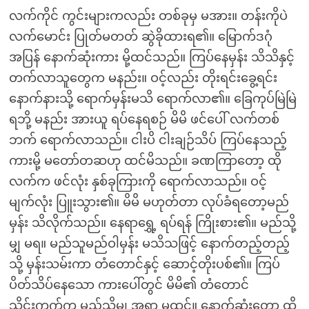
လက်ကိုင် ကွင်းများကလည်း တစ်ခုမှ မအား။ တန်းကိုပဲ
လက်မောင်း ပြုတ်မတတ် ဆွဲခိုထားရ၏။ မြောက်ဒဂုံ
အပြန် နောက်ဆုံးကား မို့ထင်သည်။ ကြပ်နေမှန်း သိသိနှင့်
တက်လာသူတွေက မနည်း။ ဝင့်လည်း တိုးရင်းခွေ့ရင်း
နောက်နားသို့ ရောက်မှန်းမသိ ရောက်လာ၏။ ခြေကုပ်မြဲမြဲ
ရဘို့ မနည်း အားယူ ရပ်နေရစဉ် မိမိ ဖင်ပေါ် လက်တစ်
ဘက် ရောက်လာသည်။ ငါးပိ ငါးချဉ်သိပ် ကြပ်နေသည့်
ကားမို့ မတော်တဆဟု ထင်မိသည်။ ခဏကြာတော့ ထို
လက်က ဖင်လုံး နှစ်ခုကြားကို ရောက်လာသည်။ ဝင့်
မျက်လုံး ပြူးသွား၏။ မိမိ မဟုတ်တာ လုပ်ခံရတော့မည်
မှန်း သိလိုက်သည်။ နေရာရွှေ့ ရပ်ရန် ကြိုးစား၏။ မည်သို့
မျှ မရ။ မည်သူမည်ဝါမှန်း မသိသဖြင့် နောက်တည့်တည့်
သို့ မှန်းသမ်းကာ တံတောင်နှင့် ဆောင့်တိုးပစ်၏။ ကြပ်
ပိတ်သိပ်နေသော ကားပေါ်တွင် မိမိ၏ တံတောင်
သိုင်းကွက်က မည်သို့မျှ အရာ မထင်။ နောက်ဆုံးတော့ ထို