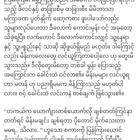
သည့် ဖီလင်နှင့် တခြားစီမှ တခြားစီ။ မိမိဘာသာ
မကြာခဏ ပွတ်နှိုက် ဆော့ကစား ဖူးပါသော်လည်း
သူများလုပ်ပေးတာ ဒီလောက် ကောင်းမှန်း ဝင့် အခုတော့
သိခဲ့ရပြီ။ လက်တောင် ဒီလောက်ကောင်းလျှင် သူ့နေရာ
နှင့် သူ့ပစ္စည်းနှင့် သာဆို ဆိုဖွယ်ရှိမည် မဟုတ်။ ဒါကြောင့်
လည်း မိန်းကလေးတွေ လင်ယူကြတာပေါ့လေ ဟု တွေးမိ
သွားသည်။ ဒီလိုတွေးမိတော့ တစ်ခါ မွန်း ပြောသည့်
အကြောင်းက ခေါင်းထဲ ဝင်လာ၏။ မိန်းမများ လင်ယူရ
တာ မတန် ဟု ပညာရှိမမက မိန့်ကြားသည် မဟုတ်ပါ
လား။ ဝင့် ခေါင်းထဲ လင်းကနဲ တစ်ချက် ဖြစ်သွား၏။
“တကယ်က ယောင်္ကျားတစ်ယောက်လို ချစ်တတ်ကြင်နာ
တတ်ရင် မိန်းမချင်း ချစ်ရတာ ပိုတောင် မိုက်သေးတာ
မမရ.. သိလား..” ဟူသော စကားကို ပြန်ကြားယောင်
မိသည်။ “မွန်းထက် ငါးနှစ် ဆယ်နှစ်လောက် ကြီးပြီး..