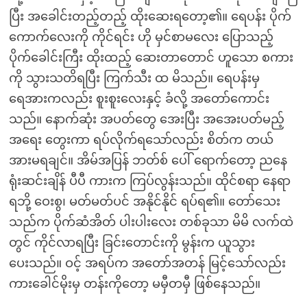
ပြီး အခေါင်းတည့်တည့် ထိုးဆေးရတော့၏။ ရေပန်း ပိုက်
ကောက်လေးကို ကိုင်ရင်း ဟို မှင်စာမလေး ပြောသည့်
ပိုက်ခေါင်းကြီး ထိုးထည့် ဆေးတာတောင် ဟူသော စကား
ကို သွားသတိရပြီး ကြက်သီး ထ မိသည်။ ရေပန်းမှ
ရေအားကလည်း စူးစူးလေးနှင့် ခံလို့ အတော်ကောင်း
သည်။ နောက်ဆုံး အပတ်တွေ အေးပြီး အအေးပတ်မည့်
အရေး တွေးကာ ရပ်လိုက်ရသော်လည်း စိတ်က တယ်
အားမရချင်။ အိမ်အပြန် ဘတ်စ် ပေါ် ရောက်တော့ ညနေ
ရုံးဆင်းချိန် ပီပီ ကားက ကြပ်လွန်းသည်။ ထိုင်စရာ နေရာ
ရဘို့ ဝေးစွ၊ မတ်မတ်ပင် အနိုင်နိုင် ရပ်ရ၏။ တော်သေး
သည်က ပိုက်ဆံအိတ် ပါးပါးလေး တစ်ခုသာ မိမိ လက်ထဲ
တွင် ကိုင်လာရပြီး ခြင်းတောင်းကို မွန်းက ယူသွား
ပေးသည်။ ဝင့် အရပ်က အတော်အတန် မြင့်သော်လည်း
ကားခေါင်မိုးမှ တန်းကိုတော့ မမှီတမှီ ဖြစ်နေသည်။