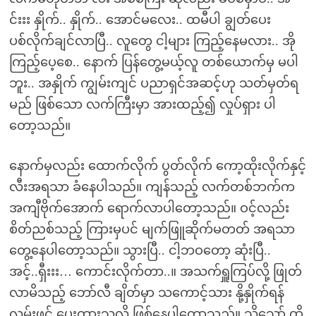
င်းးး နှိုက်.. နှိုက်.. အောင်မလေး.. ထမီပါ ချွတ်ပေး
ပစ်လိုက်ချင်လာပြီ.. လူတွေ ငါ့များ ကြည့်နေမလား.. အို
ကြည့်ပေ့စေ.. နောက် ပြန်တွေ့မယ့်လူ တစ်ယောက်မှ မပါ
ဘူး.. အနှိုက် ကျွမ်းကျင် ပညာရှင်အဆင့်ဟု သတ်မှတ်ရ
မည် ဖြစ်သော လက်ကြီးမှာ အားထည့်၍ လှုပ်ရှား ပါ
တော့သည်။
နောက်မှလည်း ထောက်လိုက် ပွတ်လိုက် ကော့ထိုးလိုက်နှင့်
လီးအရသာ ခံနေပါသည်။ ကျန်သည့် လက်တစ်ဘက်က
အကျီဗိုက်အောက် ရောက်လာပါတော့သည်။ ဝင့်လည်း
စိတ်ညစ်သည့် ကြားမှပင် မျက်ဖြူဆိုက်မတတ် အရသာ
တွေ့နေပါတော့သည်။ သွားပြီ.. ငါ့ဘဝတော့ ဆုံးပြီ..
အင့်..ရှီးးး… ကောင်းလိုက်တာ..။ အသက်ရှူကြပ်လို့ ဖြုတ်
လာမိသည့် ဘော်လီ ချိတ်မှာ သကောင့်သား နို့နှိုက်ရန်
လမ်းဖွင့် ပေးထားသလို ဖြစ်နေပါတော့သည်။ သို့သော် ထို