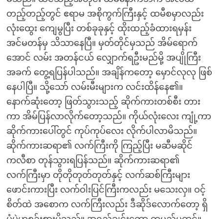
တည့်တည့်တွင် ဧရာမ အစိုကွက်ကြီးနှင့် ထမီစမှာလည်း
လုံးထွေး ကျေမွပြီး တစ်ခုခုနှင့် ထိုးထည့်ခံထားရမှန်း
အင်မတန်မှ သိသာနေပြီ။ မှတ်တိုင်မှသည် အိမ်ရောက်
အောင် လမ်း အတန်ငယ် လျှောက်ရဦးမည်မို့ အပျိုကြီး
အခက် တွေ့ရပြန်ပါသည်။ အချိန်ကတော့ မှောင်လုလု ဖြစ်
နေပါပြီ။ သို့သော် လမ်းမီးများက လင်းထိန်နေ၏။
နောက်ဆုံးတော့ ဖြတ်သွားသည့် ဆိုက်ကားတစ်စီး တား
ကာ အိမ်ပြန်လာလိုက်တော့သည်။ ကိုယ်လုံးလေး ကျုံ့ကာ
ဆိုက်ကားပေါ်တွင် ကုပ်ကုပ်လေး လိုက်ပါလာမိသည်။
ဆိုက်ကားဆရာ၏ လက်ကြီးကို ကြည့်ပြီး မဆီမဆိုင်
ကလီစာ တုန်သွားရပြန်သည်။ ဆိုက်ကားဆရာ၏
လက်ကြီးမှာ တိုတိုတုတ်တုတ်နှင့် လက်ဆစ်ကြီးများ
ဖောင်းကားပြီး လက်ဝါးပြင်ကြီးကလည်း မသေးလှ။ ဝင့်
စိတ်ထဲ အစောက လက်ကြီးလည်း ဒီဆိုဒ်လောက်တော့ ရှိ