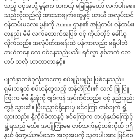
သည့် ဝင့်အဘို့ မွန်းက တကယ့် ခြေမြန်တော် လက်ပါးစေ။
သည်လိုသည်လို အားသာချက်တွေနှင့် ယာယီ အလုပ်သင်
ဝန်ထမ်းမလေး မွန်းကို Admin ဌာန၏ အမြဲတမ်း ဝန်ထမ်း၊
တနည်း မိမိ လက်ထောက်အဖြစ် ဝင့် ကိုယ်တိုင် ခေါ်ယူ
လိုက်သည်။ အလုံပိတ်အခန်းထဲ ပန်ကာလည်း မရှိပါဘဲ
ဘယ်ကနေ လေ ဝင်နေသည်မသိ။ ရင်လွှာ နှစ်ဘက် လေ
ဟပ် သလို ဟာတာတာနှင့်။
မျက်နှာတစ်ခုလုံးကတော့ စပ်ဖျဉ်းဖျဉ်း ဖြစ်နေသည်။
ရှမ်းတရုတ် စပ်ဟန်တူသည့် အန်တီကြီး၏ လက် ဖြူဖြူ
ကြီးက မိမိ နို့အုံကို ဗျစ်ကနဲ အုပ်ကိုင်သည်။ ဝင့် နည်းနည်း
တွန့် သွား၏။ မြီးညှောင့်ရိုးနားမှ ဖင်ကြော တစ်ချက် ရှုံ့
သွားသည်။ နို့ကိုင်ခံတာနှင့် ဖင်ကြောက ဘယ့်နှယ်ကြောင့်
ရှုံ့ရသည် မသိ။ အပျိုကြီးမမ တစ်သက်နှင့်တစ်ကိုယ် ဤ
နှယ် ဖုံးကွယ်အပ်သော အလှအပကို သူတပါးအား မြင်စေ