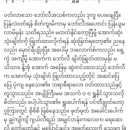
၀တ်လာသော ဘော်လီအသစ်ကလည်း ဒုက္ခ ပေးချေပြီ။
ပြန်လဲဝတ်ရန် စိတ်ကူးမိကာမှ ဘော်လီအဟောင်း ပြန်ယူမ
လာမိမှန်း သတိရသည်။ မတတ်နိုင်တော့ပြီမို့ အောက်ဆုံး
သုံးချိတ်ကို ဖြုတ်ထားလိုက်ရန် ဆုံးဖြတ်ရတော့၏။ ညနေ
လည်း မှောင်ရီပျိုးပြီ။ အပေါ်မှ ဘလောက်စ်ကလည်း ရှေ့
ကွဲ အကျီမို့ အောက်က ဘော်လီ ချိတ်ဖြုတ်ထားမှန်း မ
သိသာ။ နို့အုံ အောက် အခြေမှ ဆွဲတင်းထားသည့် ဘော်လီ
က အောက်မှ သုံးချိတ် ဖြုတ်ထားသည့်တိုင် အဆင်ပြေ
ပြေ ပုံကျ နေသေး၏။ ဘရာစီရာလေး ဝတ်ထားသည်နှင့်
တူသွားသည်။ အပျိုကြီးမမ အသက် ၀ ၀ ရှူနိုင်သွားသလို
စိတ်လည်း ပေါ့ပါးသွား၏။ ရှူးပေါက်ရန် ပင်တီချွတ်တော့
ဂွကြားတွင် စိုစိစိ ဖြစ်နေသည်။ ဖုတ်ဖုတ် အခေါင်းပေါက်
မှ ချွဲကျိကျိ ဂျယ်လီရည် အမျှင်တန်းကလေးက ရေဆေး
လို့ တော်တော်နှင့် မပြောင်ချင်။ အဖုတ်လေးကို သေချာ ဖြဲ