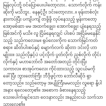
မြန်လုပ်ဘို့ ဝင်ပြောပေးပါတော့လား.. သောက်လိုက် ကန်း
ဆိုးကို မသိဘူး.. နေနှင့်ဦး ဒင်းတော့လား..။ ဖုန်းတစ်လုံး
နားကပ်ပြီး ပကျိပကျိ တခွိခွိ လုပ်နေသည့် မွန်းကတော့
အော့ဖစ်ဆာ မမ အထက်ချွေး၊ အောက်ချွေး ပျံနေရသည့်
ဖြစ်အင်ကို မသိ။ လူ ငြိမ်နေရလျှင် ပါးစပ် အငြိမ်မနေနိုင်
သည့် သည်ကလေးမ။ ရုပ်လေးကိုက သောက်မြင်ကတ်
စရာ။ ဆိတ်ပါးစပ်နှင့် မျောက်လက် ဆိုတာ ဒင်းလို ဟာ
မျိုးးး။ သည်လိုနှင့်ပဲ ပင့်လိုက် ပွတ်လိုက် ညှစ်လိုက် တိုင်း
လိုက်နှင့် မဟာဘော်လီ အတော်အတည် တိုင်းပြီး
သကာလ။ စာအုပ်ကလေး ကိုင်ထားသည့် သူငယ်မကို
ခေါ်ပြီး ဘွားတော်ကြီး ဘီဒိုဖွင့်ကာ ဘော်လီဆိုဒ် ရှာ
တော့သည်။ သည်တော့မှ အပျိုကြီးမမလည်း လူရော နို့ပါ
အနား ရလေတော့၏။ အစောက ခံစားနေရသည့်
သေးပေါက်ချင်သော ဝေဒနာလည်း အနည်းငယ် သက်သာ
သွားလေ၏။