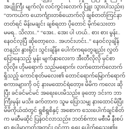
အပျိုကြီး မျက်လုံး လင်ကွင်းလောက် ပြူး သွားပါသည်။)
“တကယ်က ယောင်္ကျားတစ်ယောက်လို ချစ်တတ်ကြင်နာ
တတ်ရင် မိန်းမချင်း ချစ်ရတာ ပိုတောင် မိုက်သေးတာ
မမရ.. သိလား..” “အေး.. အေး ပါ ဟယ်.. စား စား မွန်း..
နေဝင်လုပြီ ဆိုတော့လေ.. အဟင်းဟင်း..” နေဝင်လုချိန်
တနည်း နွားရိုင်း သွင်းချိန်။ ပေါက်ကရတွေချည်း လွှတ်
ပြောနေသည့် မွန်း မျက်နှာလေးက အီးတီလိုလို မှင်စာ
လိုလို။ ဟိုမရောက် သည်မရောက်၊ လက်တောက်လောက်
ရှိသည့် ကောင်စုတ်မလေး၏ တောင်ရောက်မြောက်ရောက်
စကားများကို ဝင့် နားမထောင်ရဲတော့။ မိမိက ကလေး ဆို
ပြီး ခင်ခင်မင်မင် အရေးပေးမိသည်။ ခုတော့ ဒင်းက ဘာ
ကြီးမှန်း မသိ။ ခက်တာက သူမ ပြောသမျှ နားထောင်မိပြီး
မိမိကိုယ်ထဲတွင် ရွစိရွစိနှင့် အစောက သေးပေါက်ချင်စိတ်
က မဆီမဆိုင် ပြန်ဝင်လာသည်။ ဘတ်စ်ကား မစီးမီ နီးစပ်
ရာ စူပါမာ့ကတ်အတွင်း ဝင်ကာ ရှူရှူး ပေါက်ရသေး၏။