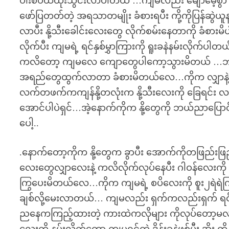
ပါးစပ်ထဲထိုးသွင်းလာပါတယ် …ကျမလည်း မျောမေ့စွာ ပြန
ဖော်ပြတတ်တဲ့ အရသာတမျိုး ခံစားရပီး ကို့ကိုပြန်ဆွဲယူ
လာပီး နို့သီးခေါင်းလေးတွေ လိုက်စမ်းနေတာကို ခံစား
လိုက်ပီး ကျမရဲ့ ရင်နှစ်မွှာကြားကို ရူးခနဲနမ်းလိုက်ပါတ
ကလိတော့ ကျမလေ ကျောတွေပါကော့သွားမိတယ် …ဘယ်
အရည်တွေထွက်လာတာ ခံစားမိတယ်လေ…ကိုက လျှာနဲ့ကလိန
လက်တဖက်ကကျန်နို့တလုံးက နို့သီးလေးကို ခြေရင်း 
အောင်ပါပဲရှင်…အဲ့နောက်ကိုက နို့တွေကို ဘယ်ညာပြော
ပေါ့..
.နောက်တော့ကိုက နို့တွေက ခွာပီး အောက်ကိုတဖြည်းဖြ
လေးတွေလျှာလေးနဲ့ ကလိလိုက်လုပ်နေပီး ဂါဝန်လေးကို အဆ
ကြွပေးမိတယ်လေ…ကိုက ကျမရဲ့ စပိလေးကို စူး၂ရဲရဲ
ချစ်လို့မေးလာတယ်… ကျမလည်း ရှက်ကလည်းရှက် ရင်
ညနေကကြည့်ထားတဲ့ ကားထဲကလိုများ ကိုလုပ်တော့မလာ