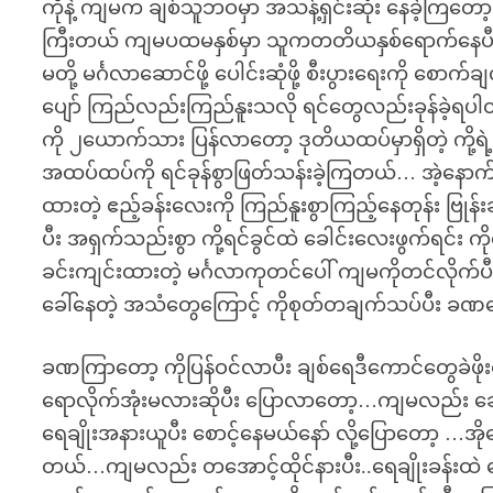
ကိုနဲ့ ကျမက ချစ်သူဘဝမှာ အသန့်ရှင်းဆုံး နေခဲ့ကြ
ကြီးတယ် ကျမပထမနှစ်မှာ သူကတတိယနှစ်ရောက်နေပီလေ…
မတို့ မင်္ဂလာဆောင်ဖို့ ပေါင်းဆုံဖို့ စီးပွားရေးကို 
ပျော် ကြည်လည်းကြည်နူးသလို ရင်တွေလည်းခုန်ခဲ့ရပါတယ
ကို ၂ယောက်သား ပြန်လာတော့ ဒုတိယထပ်မှာရှိတဲ့ ကို့ရဲ
အထပ်ထပ်ကို ရင်ခုန်စွာဖြတ်သန်းခဲ့ကြတယ်… အဲ့နောက်
ထားတဲ့ ဧည့်ခန်းလေးကို ကြည်နူးစွာကြည့်နေတုန်း ဗြုန်းခ
ပီး အရှက်သည်းစွာ ကို့ရင်ခွင်ထဲ ခေါင်းလေးဖွက်ရင်း 
ခင်းကျင်းထားတဲ့ မင်္ဂလာကုတင်ပေါ် ကျမကိုတင်လိုက်ပီး က
ခေါ်နေတဲ့ အသံတွေကြောင့် ကိုစုတ်တချက်သပ်ပီး ခဏနေ
ခဏကြာတော့ ကိုပြန်ဝင်လာပီး ချစ်ရေဒီကောင်တွေခဲဖိုးတ
ရောလိုက်အုံးမလားဆိုပီး ပြောလာတော့…ကျမလည်း ခေါင
ရေချိုးအနားယူပီး စောင့်နေမယ်နော် လို့ပြောတော့ …အိုက
တယ်…ကျမလည်း တအောင့်ထိုင်နားပီး..ရေချိုးခန်းထဲ ရေ