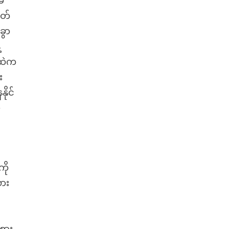
မ
ွတ်
ခွာ
့
ိထဲက
း
ိုင်
်
်
ကို
လား