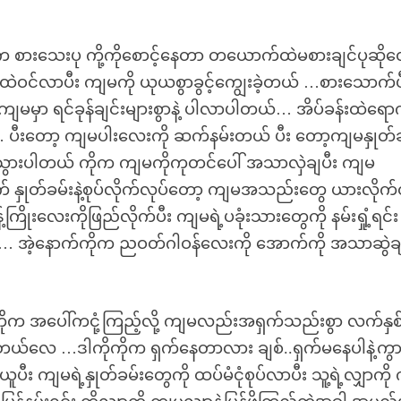
 စားသေးပု ကို့ကိုစောင့်နေတာ တယောက်ထဲမစားချင်ပုဆိုတ
န်းထဲဝင်လာပီး ကျမကို ယုယစွာခွင့်ကျွေးခဲ့တယ် …စားသောက်ပီ
 ကျမမှာ ရင်ခုန်ချင်းများစွာနဲ့ ပါလာပါတယ်… အိပ်ခန်းထဲရော
 ပီးတော့ ကျမပါးလေးကို ဆက်နမ်းတယ် ပီး တော့ကျမနှုတ်ခ
ိုညံသွားပါတယ် ကိုက ကျမကိုကုတင်ပေါ် အသာလှဲချပီး ကျမ
် နှုတ်ခမ်းနဲ့စုပ်လိုက်လုပ်တော့ ကျမအသည်းတွေ ယားလိုက
ကြိုးလေးကိုဖြည်လိုက်ပီး ကျမရဲ့ပခုံးသားတွေကို နမ်းရှုံ့ရင်း က
 အဲ့နောက်ကိုက ညဝတ်ဂါဝန်လေးကို အောက်ကို အသာဆွဲခ
 ကိုက အပေါ်ကငုံ့ကြည့်လို့ ကျမလည်းအရှက်သည်းစွာ လက်နှစ
းမိတယ်လေ …ဒါကိုကိုက ရှက်နေတာလား ချစ်..ရှက်မနေပါနဲ့ကွ
ပီး ကျမရဲ့နှုတ်ခမ်းတွေကို ထပ်မံငုံစုပ်လာပီး သူ့ရဲ့လျှာကို