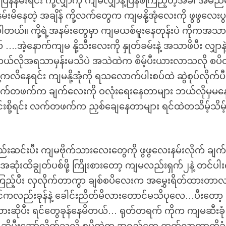
်နမ်းရင်း ကို့လျှာကို ကျမလျှာနဲ့ပြန်ဖိကြည့်တဲ့အခါ အမည်
နမ်းမိနေတဲ့ အချိန် ကို့လက်တွေက ကျမနို့အုံလေးကို ဖွဖွလေးပ
မိပါတယ်။ ကို့ရဲ့အနမ်းတွေမှာ ကျမယစ်မူးနေတုန်းပဲ ကိုကအသာ
ယ် ….အဲ့နောက်ကျမ နို့သီးလေးကို နှုတ်ခမ်းနဲ့ အသာဖိပီး လျှာနဲ
လိုအရသာမှန်းမသိပဲ အသဲထဲက စိမ့်ပီးယားလာသလို စပ
ေရင်း ကျမနို့အုံကို ရသလောက်ပါးစပ်ထဲ ဆွဲစုပ်လိုက်ပီ
လက်တဖက်က ချက်လေးကို ဝလုံးရေးနေတာများ ဘယ်လိုမှမနေန
င်းစို့ရင်း လက်တဖက်က ညှစ်ချေနေတာများ ရင်ထဲတသိမ့်သိမ့
ည်းဆင်းပီး ကျမဗိုက်သားလေးတွေကို ဖွဖွလေးနမ်းလိုက် ချက
ုံးထိချွတ်ပစ်ဖို့ ကြိုးစားတော့ ကျမလည်းရှက်၂နဲ့ တင်ပါး
ကြည့်ပီး လှလိုက်တာကွာ ချစ်စပိလေးက အမွှေးရိတ်ထားတာ
ကလည်းခုန်နဲ့ ခေါင်းညိတ်မိလားတောင်မသိပုလေ…ပီးတော့
းဆိုပီး ရင်တွေခုန်နေမိတယ်… ရုတ်တရက် ကိုက ကျမဆီးခုံ