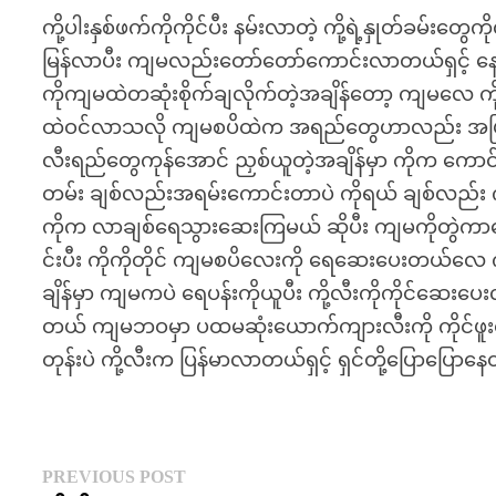
ကို့ပါးနှစ်ဖက်ကိုကိုင်ပီး နမ်းလာတဲ့ ကို့ရဲ့နှုတ်ခမ်
မြန်လာပီး ကျမလည်းတော်တော်ကောင်းလာတယ်ရှင့် န
ကိုကျမထဲတဆုံးစိုက်ချလိုက်တဲ့အချိန်တော့ ကျမလေ ကို
ထဲဝင်လာသလို ကျမစပိထဲက အရည်တွေဟာလည်း အပြင်ကို
လီးရည်တွေကုန်အောင် ညှစ်ယူတဲ့အချိန်မှာ ကိုက ကော
တမ်း ချစ်လည်းအရမ်းကောင်းတာပဲ ကိုရယ် ချစ်လည်း 
ကိုက လာချစ်ရေသွားဆေးကြမယ် ဆိုပီး ကျမကိုတွဲကာခေါ်
င်းပီး ကိုကိုတိုင် ကျမစပိလေးကို ရေဆေးပေးတယ်လေ က
ချိန်မှာ ကျမကပဲ ရေပန်းကိုယူပီး ကို့လီးကိုကိုင်ဆေးပေးလ
တယ် ကျမဘဝမှာ ပထမဆုံးယောက်ကျားလီးကို ကိုင်ဖ
တုန်းပဲ ကို့လီးက ပြန်မာလာတယ်ရှင့် ရှင်တို့ပြောပြော
Post
Previous
PREVIOUS POST