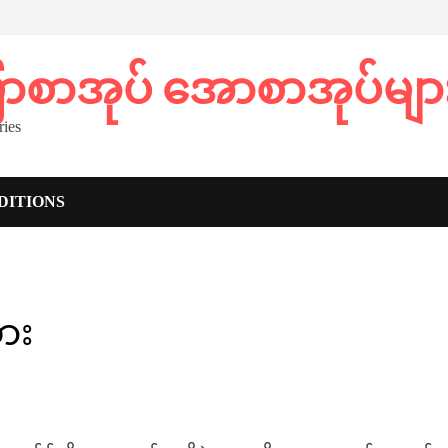
ပြာစာအုပ် အောစာအုပ်မျာ
ies
DITIONS
ား