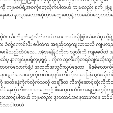
းကို ကျမစပိရဲ့အဝကိုတေ့လိုက်ပါတယ် ကျမလည်း ရှက်၂နဲ့မျ
ယ်လိုနေမလဲ နာသွားမလားဆိုတဲ့အတွေးတွေနဲ့ ကာမဆိပ်တွေတတ်
်း လီးကိုပွတ်ဆွဲလိုက်တယ် အား ဘယ်လိုဖြစ်လဲမသိပု ကို့ရဲ
ျား ခံလို့ကောင်းပီး စပိထဲက အရည်တွေကျလာသလို ကျမလည
 မေးမိသည်ထိပဲလေ…အဲ့အချိန်ပဲကိုက သူ့လီးကို ကျမစပိထဲ
 နာကျင်မှုမရှိလှပုရှင့်…ကိုက သူ့လီးကိုတရစ်ချင်းထိုးသွင
က်လောက်နဲ့ပဲ အထုတ်အသွင်းလုပ်နေတာ ၂မိနစ်လောက်ရှ
မနားရွက်လေးတွေကိုကလိနေရင်း လီးကိုအသာပြန်သွင်းလိုက်ပ
ု ဆတ်ခနဲကိုက်လိုက်သလို တချိန်ထဲ လီးကိုဆောင့်ထိုးလိုက
်သိပ်နေတဲ့ လီးအရသာကြောင့် ဖီးတွေတက်ပီး အရည်တွေပို
လေးဆောင့်ပါတယ် ကျမလည်း ဒူးထောင်အနေထားကနေ တင်ပါ
ွတက်လာပါတယ်