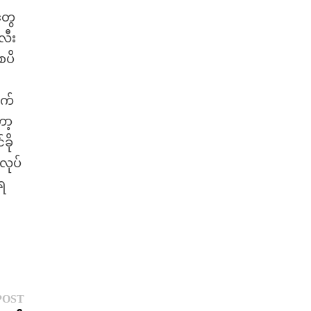
တွေ
လီး
စပိ
ှက်
ော့
ခို
လုပ်
်ရ
ေ
Next
POST