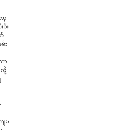
ော့
းစီး
က်
မ်း
်တာ
ို့
ျ
်
ာ
 ကျမ