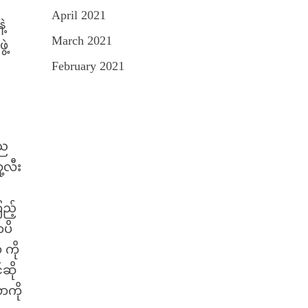
April 2021
့
March 2021
ဲ့
February 2021
ီည
့လီး
ည့်
ာပိ
 ကို
်ဆို
ာကို