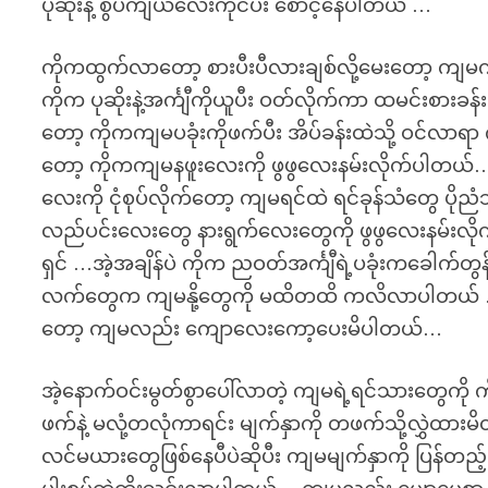
ပုဆိုးနဲ့ စွပ်ကျယ်လေးကိုင်ပီး စောင့်နေပါတယ် …
ကိုကထွက်လာတော့ စားပီးပီလားချစ်လို့မေးတော့ ကျမက
ကိုက ပုဆိုးနဲ့အင်္ကျီကိုယူပီး ဝတ်လိုက်ကာ ထမင်းစားခ
တော့ ကိုကကျမပခုံးကိုဖက်ပီး အိပ်ခန်းထဲသို့ ဝင်လာရာ
တော့ ကိုကကျမနဖူးလေးကို ဖွဖွလေးနမ်းလိုက်ပါတယ်…
လေးကို ငုံစုပ်လိုက်တော့ ကျမရင်ထဲ ရင်ခုန်သံတွေ ပ
လည်ပင်းလေးတွေ နားရွက်လေးတွေကို ဖွဖွလေးနမ်းလိုက
ရှင် …အဲ့အချိန်ပဲ ကိုက ညဝတ်အင်္ကျီရဲ့ပခုံးကခေါက်တွန့်
လက်တွေက ကျမနို့တွေကို မထိတထိ ကလိလာပါတယ် …
တော့ ကျမလည်း ကျောလေးကော့ပေးမိပါတယ်…
အဲ့နောက်ဝင်းမွတ်စွာပေါ်လာတဲ့ ကျမရဲ့ရင်သားတွေကို
ဖက်နဲ့ မလုံ့တလုံကာရင်း မျက်နှာကို တဖက်သို့လွှဲထာ
လင်မယားတွေဖြစ်နေပီပဲဆိုပီး ကျမမျက်နှာကို ပြန်တည့်ယူ