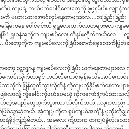
 ကို့ ဆိုပီးအော်လိုက်သလို စပိထဲက အရည်တွေ ထွက်လာတာကိုခ
 ကျမရဲ့ ဘယ်ဖက်ပေါင်လေးတွေကို ဖွဖွနမ်းပီး လျှာနဲ့က
နဲ့ ကျမကို မယားယားအောင်လုပ်နေတာများလေ….တဖြည်းဖြည်း
ာဖက်ခြေမကနေ ပေါင်ရင်းထိ ရွရွလေးတက်လာတများလေ ကျ
့ချိန်ပဲ ရှူးခနဲအကိုက ကျမစပိလေး ကိုနမ်းလိုက်တယ်လေ ….လူ
ဲ…ပီးတော့ကိုက ကျမစပိလေးကိုဖြဲပီးစောက်စေ့လေးကိုပြွတ်ခ
ကတော့ သူ့လျှာနဲ့ ကျမစပိလေးကိုဖြဲပီး ယက်နေတာများလေ
ိတယ်ကောင်းလိုက်တာရှင် ဘယ်လိုကောင်းမှန်းမသိအောင်ကောင်း
လာလိုက် ပြန်ထွက်သွားလိုက်နဲ့ ကိုကျမကိုနှိပ်စက်နေတာမျ
ြစ်လာလို့ ကို့ခေါင်းကိုဖယ်ပေမယ့် ကိုကကော်နဲ့ကပ်ထားသလိ
ဟုတ်တဲ့အရည်တွေထွက်သွားတာ သိလိုက်တယ်…လူကလည်း ဟိ
်သွားခဲ့တယ်..အဲ့ကျမှ ကိုက စွပ်ကျယ်အင်္ကျီနဲ့ ပုဆိုးကိုချွ
ု မရဲတရဲခိုးကြည့်မိတယ်…အမလေး ကို့ဟာက တကျပ်ခွဲလုံးလော
ကမှန်းကြည့်ရင်း ငါ့ကိုသူလိုးတော့မှာပါလား လို့တွေးမိ