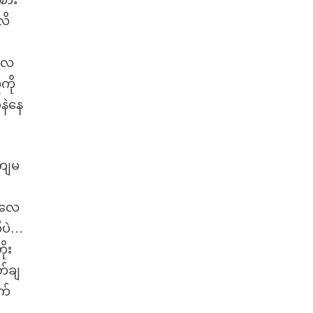
ံစား
လိ
မလေ
ကို
နဲနေ
 ကျမ
ားလေ
ုပဲ…
ုး
တ်ချ
က်