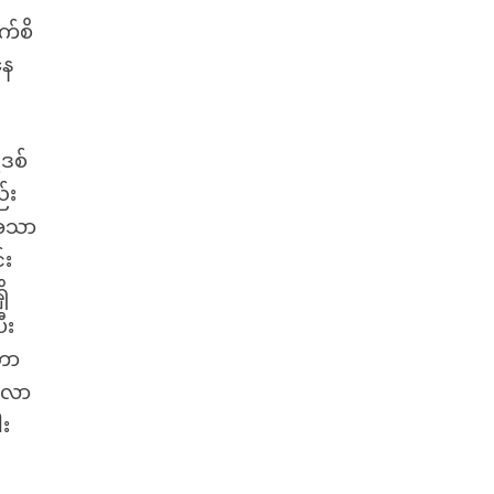
က်စိ
နေ
့ဒစ်
်း
 အသာ
်း
ိ
ီး
်တာ
ကျလာ
း