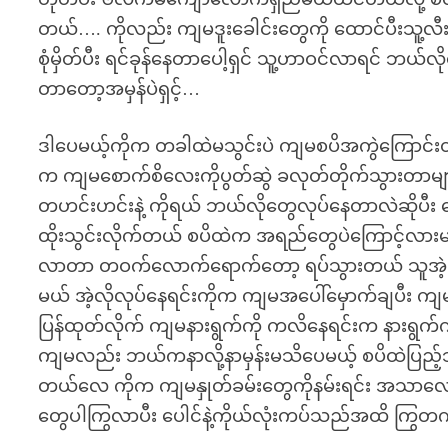
တယ်…. ကိုလည်း ကျမဒူးခေါင်းတွေကို ထောင်ပီးသူ့လီ
စုံမှိတ်ပီး ရင်ခုန်နေတာပေါ့ရှင် သူ့ဟာဝင်လာရင် ဘ
တာတော့အမှန်ပဲရှင့်…
ဒါပေမယ့်ကိုက တခါထဲမသွင်းပဲ ကျမစပိအကွဲကြောင်းတိုင
က ကျမစောက်စိလေးကိုပွတ်ဆွဲ ခလုတ်တိုက်သွားတာမ
တဟင်းဟင်းနဲ့ ကိုရယ် ဘယ်လိုတွေလုပ်နေတာလဲဆိုပီး
ထိုးသွင်းလိုက်တယ် စပိထဲက အရည်တွေပဲကြောင့်လားမသိပု
လာတာ တဝက်လောက်ရောက်တော့ ရပ်သွားတယ် သူအဲ့တဝ
မယ် အဲ့လိုလုပ်နေရင်းကိုက ကျမအပေါ်မှောက်ချပီး ကျ
ပြန်ထုတ်လိုက် ကျမနားရွက်ကို ကလိနေရင်းက နားရွက်ကိ
ကျမလည်း ဘယ်ကနာလို့နာမှန်းမသိပေမယ့် စပိထဲပြည့
တယ်လေ ကိုက ကျမနှုတ်ခမ်းတွေကိုနမ်းရင်း အသာ
တွေပါကြွလာပီး ပေါင်နဲ့ကိုယ်လုံးကပ်သည်အထိ ကြ