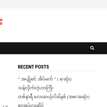
း
RECENT POSTS
” အပျိုစင် အိပ်မက် ” ( စ/ဆုံး)
သန်လိုက်တဲ့ဟာကြီး
တစ်နာရီ လေးဆယ့်ငါးမိနစ် (အစ/အဆုံး)
စာအုပ်ငှားဆိုင်