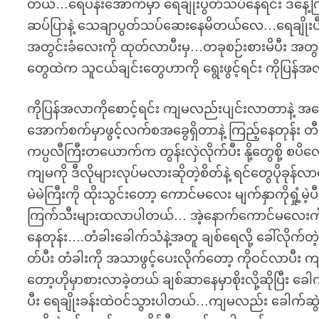
တယ်…ရေပန်းအောက်မှာ ရေချိုးပွတ်သပ်နေရင်း ဒီနေ့ကြုံရမ
ဆပ်ပြာနဲ့ သေချာပွတ်သပ်ဆေးနေမိတယ်လေ…ရေချိုးပီ
အတွင်းခံလေးကို ထုတ်လာပီးမှ…တခုစဉ်းစားမိပီး အတွင်
တွေထဲက သူငယ်ချင်းတွေဟာကို ရွေးဖွင့်ရင်း ကိုပြန်အ
ကိုပြန်အလာကိုစောင့်ရင်း ကျမလည်းပျင်းလာတာနဲ့ အခွေကြ
အောက်စက်မှာဖွင့်လက်စအခွေရှိတာနဲ့ ကြည့်နေတုန်း 
ကပ္ပလီကြီးတယောက်က တွန်းလှဲလိုက်ပီး နို့တွေစို့ စပ
ကျမကို ဒီလိုများလုပ်မလားဆိုတဲ့စိတ်နဲ့ ရင်တွေပိုခ
မဲမဲကြီးကို ထိုးသွင်းတော့ ကောင်မလေး မျက်နှာကိုရှုံ့မ
ကြက်သီးများထလာပါတယ်… အဲ့နောက်ကောင်မလေးကို က
နေတုန်း….တံခါးခေါက်သံနဲ့အတူ ချစ်ရေလို့ ခေါ်လိုက်တ
တ်ပီး တံခါးကို အသာဖွင့်ပေးလိုက်တော့ ကိုဝင်လာပီး က
တော့ဟိုမှာစားလာခဲ့တယ် ချစ်ဆာနေမှာစိုးလို့ဆိုပြီး ခေါ
ပီး ရေချိုးခန်းထဲဝင်သွားပါတယ်…ကျမလည်း ခေါက်ဆွဲက