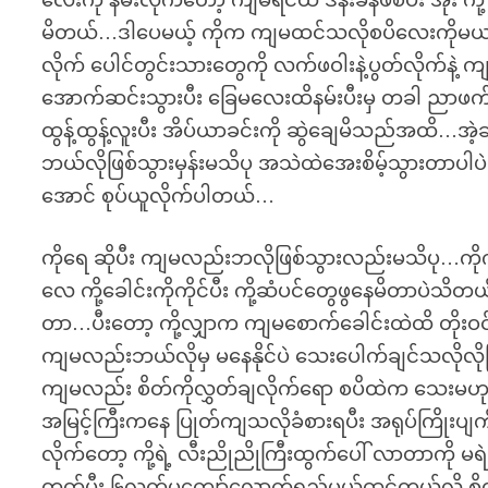
လေးကို နမ်းလိုက်တော့ ကျမရင်ထဲ ဒိန်းခနဲဖစ်ပီး အိုး
မိတယ်…ဒါပေမယ့် ကိုက ကျမထင်သလိုစပိလေးကိုမယက်ပဲ
လိုက် ပေါင်တွင်းသားတွေကို လက်ဖဝါးနဲ့ပွတ်လိုက်
အောက်ဆင်းသွားပီး ခြေမလေးထိနမ်းပီးမှ တခါ ည
ထွန့်ထွန့်လူးပီး အိပ်ယာခင်းကို ဆွဲချေမိသည်အထိ…အဲ
ဘယ်လိုဖြစ်သွားမှန်းမသိပု အသဲထဲအေးစိမ့်သွားတာပါပ
အောင် စုပ်ယူလိုက်ပါတယ်…
ကိုရေ ဆိုပီး ကျမလည်းဘလိုဖြစ်သွားလည်းမသိပု…ကို
လေ ကို့ခေါင်းကိုကိုင်ပီး ကို့ဆံပင်တွေဖွနေမိတာပဲသ
တာ…ပီးတော့ ကို့လျှာက ကျမစောက်ခေါင်းထဲထိ တိုးဝင်
ကျမလည်းဘယ်လိုမှ မနေနိုင်ပဲ သေးပေါက်ချင်သလိုလိုဖ
ကျမလည်း စိတ်ကိုလွှတ်ချလိုက်ရော စပိထဲက သေးမ
အမြင့်ကြီးကနေ ပြုတ်ကျသလိုခံစားရပီး အရုပ်ကြိုးပျက်ဖြစ
လိုက်တော့ ကို့ရဲ့ လီးညိုညိုကြီးထွက်ပေါ် လာတာကိ
တုတ်ပီး ၆လက်မကျော်လောက်ရှည်မယ်ထင်တယ်လို့ စိတ်ထဲ