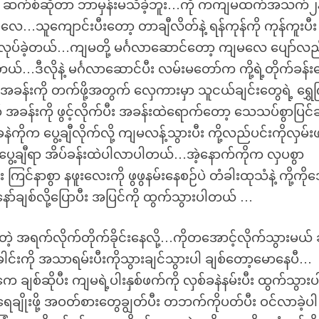
တော့ ဆက်စ်ဆိုတာ ဘာမှန်းမသိခဲ့ဘူး…ကို ကကျမထက်အသက်၂နှစ
သူကျောင်းပီးတော့ တာချီလိတ်နဲ့ ရန်ကုန်ကို ကုန်ကူးပီ
စောက်ချလုပ်ခဲ့တယ်…ကျမတို့ မင်္ဂလာဆောင်တော့ ကျမလေ ပျော်လည
်…ဒီလိုနဲ့ မင်္ဂလာဆောင်ပီး လမ်းမတော်က ကို့ရဲ့တိုက်ခန်
့အခန်းကို တက်ဖို့အတွက် လှေကားမှာ သူငယ်ချင်းတွေရဲ့ ရွှေက
 အခန်းကို ဖွင့်လိုက်ပီး အခန်းထဲရောက်တော့ သေသပ်စွာပြင်
နဲကိုက ပွေ့ချီလိုက်လို့ ကျမလန့်သွားပီး ကို့လည်ပင်းကိုလှမ်
ကိုပွေ့ချီရာ အိပ်ခန်းထဲပါလာပါတယ်…အဲ့နောက်ကိုက လှပစွာ
ြင်နာစွာ နဖူးလေးကို ဖွဖွနမ်းနေစဉ်ပဲ တံခါးထုသံနဲ့ ကို့ကိုအ
ာ်ချစ်လို့ပြောပီး အပြင်ကို ထွက်သွားပါတယ် …
ဲ့ အရက်လိုက်တိုက်ခိုင်းနေလို့…ကိုတအောင့်လိုက်သွားမယ် 
်းကို အသာရမ်းပီးကိုသွားချင်သွားပါ ချစ်တော့မောနေပီ…
ေ ချစ်ဆိုပီး ကျမရဲ့ပါးနှစ်ဖက်ကို လှစ်ခနဲနမ်းပီး ထွက်သွားပ
ချိုးဖို့ အဝတ်စားတွေချွတ်ပီး တဘက်ကိုပတ်ပီး ဝင်လာခဲ့ပါ