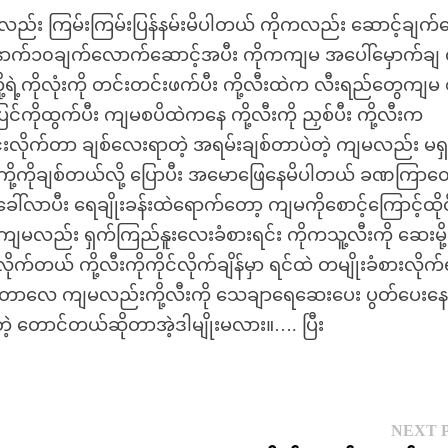
းတွေကိုလည်း ကြမ်းကြမ်းပြန်နမ်းမိပါတယ် ကိုကလည်း ဆောင့်ချက်
ောက်၁၀ချက်လောက်ဆောင့်အပီး ကိုကကျမ အပေါ်မှောက်ချ 
့ရဲ့ကိုလုံးကို တင်းတင်းဖက်ပီး ကို့လီးထဲက လီးရည်တွေကျမ 
ထွက်ပီး ကျမစပိထဲကနေ ကို့လီးကို ညှစ်ပီး ကို့လီးက
င်းလိုက်တာ ချစ်လေးရာတဲ့ အရမ်းချစ်တာပဲတဲ့ ကျမလည်း မရ
ကို့ကိုချစ်တယ်လို့ ပြောပီး အမောဖြေနေမိပါတယ် ခဏကြာတ
လာပီး ရေချိုးခန်းထဲရောက်တော့ ကျမကိုစောင့်ကြောင့်ထိုင်
ျမလည်း ရှက်ကြည်နူးလေးခံစားရင်း ကိုကသူ့လီးကို ဆေးမို့
ိုက်တယ် ကို့လီးကိုကိုင်လိုက်ချိန်မှာ ရင်ထဲ တမျိုးခံစားလိုက
ူးတာလေ ကျမလည်းကို့လီးကို သေချာရေဆေးပေး ပွတ်ပေးန
နေတဲ့ တောင်တယ်ဆိုတာအဲ့ဒါမျိုးမလား။…. ပြီး
NEXT 