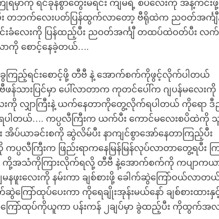
ှာကို ရင်ခုန်စွာတွေးမိရင်း ကျမရဲ့ စပိလေးကို အနံ့ကင်းဖို့
း တဘက်လေးပတ်ပြန်ထွက်လာတော့ ဗီရိုထဲက ညဝတ်အင်္ကျီနဲ
းခံလေးကို ပြန်ထည့်ပီး ညဝတ်အင်္ကျီ တထပ်ထဲဝတ်ပီး လက်ဖွ
လာကို စောင့်နေခဲ့တယ်….
ည့်ရင်းစောင့်ဖို့ တီဗီ နဲ့ အောက်စက်ကိုဖွင့်လိုက်ပါတယ်
တီဗီဖန်သားပြင်မှာ ပေါ်လာတာက ကုတင်ပေါ်က ဂျပန်မလေးကို
ိလေးကို လျှာကြီးနဲ့ ယက်နေတာကိုတွေ့လိုက်ရပါတယ် ကိုရော ဒ
ုန်လာရပါတယ်…. ကပ္ပလီကြီးက ယက်ပီး ကောင်မလေးစပိထဲကို သူ
ဲ့ပီး အိပ်ယာခင်းစကို ဆွဲလိမ်ပီး နာကျင်စွာအော်နေတာကြည့်ပီး
ပ္ပလီကြီးက ဖြည်းရာကနေမြန်မြန်လုပ်လာတာတွေ့ရပီး ကြ
ဲ့ ကို့အသံကိုကြားလိုက်ရလို့ တီဗီ နဲ့အောက်စက်ကို ကပျာကယ
ျမနဖူးလေးကို နမ်းကာ ချစ်စားဖို့ ခေါက်ဆွဲကြော်ဝယ်လာတယ်
က်ဆွဲကြော်ထုပ်ပေးကာ ကိုရေချိုးအုန်းမယ်နော် ချစ်စားထားနှင့
ြော်ထုပ်ကိုယူကာ ပန်းကန် ၂ချပ်မှာ ခွဲထည့်ပီး ကိုထွက်အလ