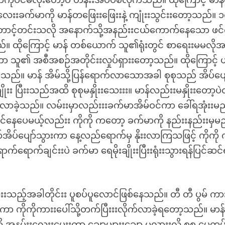
ပင်မလိုးတော့ပဲ တန်းးအိပ်ပစ်လိုက်သည်။ ထိုကြောင့် မာန်တ
းးခက်မာကို မာန်တဖြေးးဖြေးးနဲ့ ကျုံးးသွင်းးတော့သည်။ ၁၈
 တောင့်တင်းသလို အနောက်သို့အနည်းးငယ်ကောက်နေသော ဖင
 ထိုကြောင့် မာန် တစ်ယောက် သူ၏ရုံးတွင် စာရေးးမမလိုအပ
ကာ သူ၏ အစီအစဉ်အတိုင်းးလှုပ်ရှားးတော့သည်။ ထိုကြောင့် 
ဲ့သည်။ မာန် အိမ်သို့ပြန်ရောက်လာသောအခါ စုစုသည် အိပ်ပျေ
ပြီးးသည်အထိ စုစုမနှိုးးသေးးး။ မာန်လည်းးမနှိုးးတော့ပဲ
က်လာခဲ့သည်။ လမ်းးမှာလည်းးးခက်မာအိမ်ဝင်ကာ ခေါ်ရအုံးးမ
်နေပေမယ့်လည်းး ကိုကို ကတော့ ခက်မာကို နည်းးနည်းးမှမ
ပ်ပျော်သွားကာ နေ့လည်ရောက်မှ နိုးးလာကြသဖြင့် ကိုကို
်ရောက်ချင်းးပဲ ခက်မာ ရေမိုးချိုးးပြီးးရုံးးသွားရန်ပြင်ဆင
့်အခါတိုင်းး ပူစပ်ပူလောင်ဖြစ်နေသည်။ တီ တီ ပွမ် ကာ
 ကိုကိုကားးပေါ်သို့တက်ပြီးးးလိုက်လာခဲ့ရတော့သည်။ မာန
အနမ်းးလေးးပေးးကာ ချော့များးချော့ မလားးလို့ စုစု ပေက