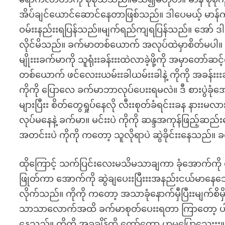
အိပ်ချင်ယောင်ဆောင်နေတာဖြစ်သည်။ ဒါပေမယ့် မာန
ဝမ်းးနည်းးရပြန်သည်။မျက်ရည်ကျရပြန်သည်။ အော် ဒါ
လိုင်မိသည်။ ခက်မာတစ်ယောက် အလုပ်ထဲမှာစိတ်မပါ။ 
မျိုးးးခက်မာကို သူရုံးးခန်းးးထဲလာခဲ့ဖို့ကို အမှာတော
တစ်ယောက် ဖင်လေးးယမ်းးခါယမ်းးခါနဲ့ ကိုကို အခန်းးးဆီသ
ကိုကို ပြောလေ ခက်မာဘာလုပ်ပေးးရမလဲ။ ဒီ စားပွဲခုံအောက
များပြီးး စိတ်တွေရှုပ်နေလို လီးးစုတ်ခံရင်းးခန နား
လုပ်မနေနဲ့ ခက်မာ။ မင်းးပဲ ကိုကို ဆန္ဒအကုန်ဖြည့်ဆည်
အတင်းးပဲ ကိုကို ကတော့ သူလိုရာပဲ ဆွဲခိုင်းးနေသည်။
ထိုကြောင့် သက်ပြင်းလေးမသိမသာချကာ ခုံအောက်ကိ
ဖြုတ်ကာ အောက်ကို ဆွဲချပေးးပြီးးးအနည်းငယ်မာနေသော 
လိုက်သည်။ ကိုကို ကတော့ အသာခုံနောက်မှီပြီးးမျက်စ
သာသာလောက်အထိ ခက်မာစုတ်ပေးးရတာ ကြာတော့ ပါးး
နေသည်။ ကိုကို အခုချိန်ထိ တော်တော့ ဟုမပြောသေးးး။ 