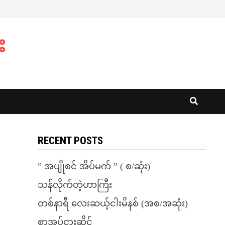
း
RECENT POSTS
” အပျိုစင် အိပ်မက် ” ( စ/ဆုံး)
သန်လိုက်တဲ့ဟာကြီး
တစ်နာရီ လေးဆယ့်ငါးမိနစ် (အစ/အဆုံး)
စာအုပ်ငှားဆိုင်