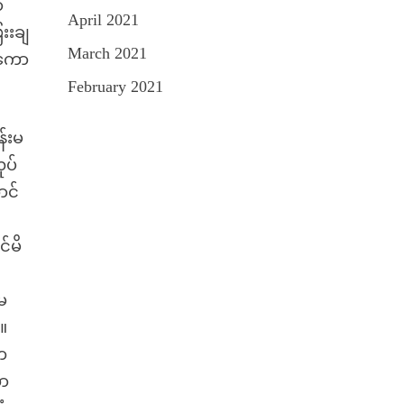
ာ
April 2021
းးချ
March 2021
အကော
February 2021
န်းမ
ုပ်
ာင်
်မိ
မ
။
တ
ကာ