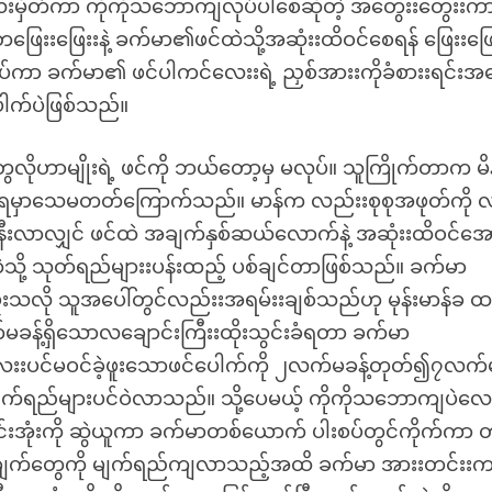
လေးမှိတ်ကာ ကိုကိုသဘောကျလုပ်ပါစေဆိုတဲ့ အတွေးးတွေးးက
ေးးဖြေးးနဲ့ ခက်မာ၏ဖင်ထဲသို့အဆုံးးထိဝင်စေရန် ဖြေးးဖြေ
လုပ်ကာ ခက်မာ၏ ဖင်ပါကင်လေးးရဲ့ ညှစ်အားးကိုခံစားးရင်း
ေါက်ပဲဖြစ်သည်။
ေလိုဟာမျိုးရဲ့ ဖင်ကို ဘယ်တော့မှ မလုပ်။ သူကြိုက်တာက မိ
င်ခံရမှာသေမတတ်ကြောက်သည်။ မာန်က လည်းးစုစုအဖုတ်ကို လ
ခါနီးလာလျှင် ဖင်ထဲ အချက်နှစ်ဆယ်လောက်နဲ့ အဆုံးးထိဝင်အေ
ထဲသို့ သုတ်ရည်များးပန်းထည့် ပစ်ချင်တာဖြစ်သည်။ ခက်မာ
ူးသလို သူအပေါ်တွင်လည်းးအရမ်းးချစ်သည်ဟု မုန်းမာန်ခ ထင
့်ရှိသောလချောင်းကြီးးထိုးသွင်းခံရတာ ခက်မာ
င်မဝင်ခဲ့ဖူးသောဖင်ပေါက်ကို ၂လက်မခန့်တုတ်၍၇လက်
မျက်ရည်များပင်ဝဲလာသည်။ သို့ပေမယ့် ကိုကိုသဘောကျပဲလေ
ါင်းအုံးကို ဆွဲယူကာ ခက်မာတစ်ယောက် ပါးစပ်တွင်ကိုက်ကာ 
လိုးးချက်တွေကို မျက်ရည်ကျလာသည့်အထိ ခက်မာ အားးတင်းး