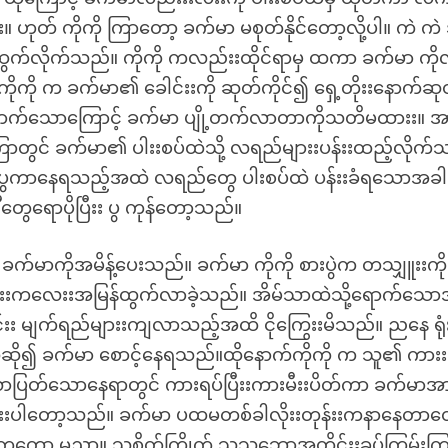
။ ဟုတ် ကိုကို ကြာတော့ ခက်မာ မစုတ်နိုင်တော့လို့ပါ။ ကဲ ကဲ 
ှ ထွက်လိုက်သည်။ ကိုကို ကလည်းးထိုင်ရာမှ ထကာ ခက်မာ ကိ
်းကာ ကိုကို က ခက်မာ၏ ခေါင်းးကို ဆုတ်ကိုင်၍ ရှေ့တိုးးနောက်ဆု
ထောက်သောကြောင့် ခက်မာ ပျို့တက်လာတာကိုသတိမထားး။ အ
ကြာတွင် ခက်မာ၏ ပါးးစပ်ထဲသို့ လရည်များးပန်းးထည့်လိုက်
ပွကာနေရသည့်အထဲ လရည်တွေ ပါးစပ်ထဲ ပန်းးခံရသောအခါ 
တွေရောပိုပြီးး ပွ ကုန်တော့သည်။
 ခက်မာကိုအမိန့်ပေးသည်။ ခက်မာ ကိုကို စားပွဲက တသျှူးးကိ
ြေးးကလေးးအမြန်ထွက်လာခဲ့သည်။ အိမ်သာထဲသို့ရောက်သေ
းး မျက်ရည်များးကျလာသည့်အထိ ငိုကြွေးးမိသည်။ ညနေ ရု
မယ်ဆို၍ ခက်မာ စောင့်နေရသည်။ထိုနောက်ကိုကို က သူ၏ ကားး
ူလာပြတ်သောနေရာတွင် ကားရပ်ပြီးးကားမီးးပိတ်ကာ ခက်မာအာ
ပ်လိုးးပါတော့သည်။ ခက်မာ ပထမတစ်ခါလိုးးတုန်းးကနာနေတာတ
ကတော့ မညှာ။ သူစိတ်ကြိုက် သူသဘောအတိုင်းးခပ်ကြမ်းကြမ