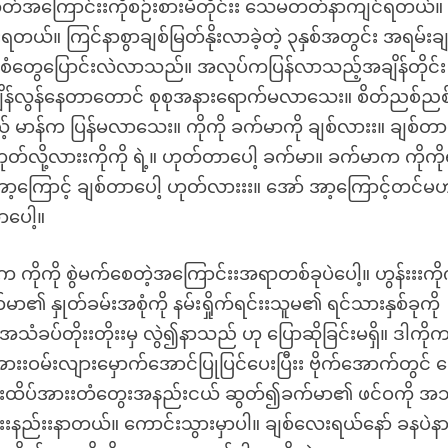
း အတိတ်အကြောင်းးကိုစဉ်းစားမိတိုင်းး သေမတတ်နာကျင်ရတယ်။ 
ားရတယ်။ ကြင်နာစွာချစ်မြတ်နိုးလာခဲ့တဲ့ ၃နှစ်အတွင်း အရမ်းချ
ုံစံတွေပြောင်းလဲလာသည်။ အလုပ်ကပြန်လာသည့်အချိန်တိုင်း 
န်ချိန်လွန်နေတာတောင် စုစုအနားရောက်မလာသေး။ စိတ်ညစ်ညစ်န
မာန်က ပြန်မလာသေး။ ကိုကို ခက်မာကို ချစ်လားး။ ချစ်တာ
တ်လို့လားးကိုကို ရဲ့။ ဟုတ်တာပေါ့ ခက်မာ။ ခက်မာက ကိုကိုရ
့ကြောင့် ချစ်တာပေါ့ ဟုတ်လားးး။ အော် အာ့ကြောင့်တင်မ
ပေါ့။
က ကိုကို စွဲမက်စေတဲ့အကြောင်းးအရာတစ်ခုပဲပေါ့။ ဟွန်းးးကိုက
ာ၏ နှုတ်ခမ်းအစုံကို နမ်းရှိုက်ရင်းးသူမ၏ ရင်သားနှစ်ခုကို
ခပ်တိုးးတိုးးမှ လွဲ၍နာသည် ဟု ပြောဆိုခြင်းမရှိ။ ဒါကို
ဝမ်းလျားမှောက်အောင်ပြုပြင်ပေးပြီးး ဗိုက်အောက်တွင် ခေ
လီးထိပ်အားးတံတွေးအနည်းငယ် ဆွတ်၍ခက်မာ၏ ဖင်ဝကို အ
းးနည်းးနာတယ်။ ကောင်းသွားမှာပါ။ ချစ်လေးရယ်နော် ခနပဲ