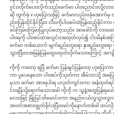
ဂွင်းးတိုက်ပေးးလိုက်သည်။ခက်မာ ပါးးညောင်းးလို့လားးး
ဆို ထွက်ခဲ့ ။ ဟုပြောသဖြင့် ခက်မာလည်းးးခုံအောက်မ
ည်းးပြန်ထိုင်ခိုင်ပြီးးး လီးးကိုပါးးစပ်ထဲပြန်ထည့်ခိုင
ခပ်ကြမ်းးကြမ်းပြုလုပ်တော့သည်။ အာခေါင်ကို လာ
ပါးးရကို ပါးးစပ်ထဲအသွင်းးအထုတ်လုပ်၍ ငါးးမိနစ်အ
ခက်မာ တစ်ယောက် မျက်ရည်တွေရော နှာရည်တွေရော 
သွားပြီးးးးအမြန်ပြန်ထွေးးထုတ်လိုက်သောကြောင့် အကျီ
ကိုကို ကတော့ ရပြီ ခက်မာ ပြန်ချင်ပြန်တော့ ဟုပြောကာ
ကာ ပွပေနေသော ပါးးစပ်ကိုသုတ်ကာ အိမ်သာသို့ အပ
မှသာ ခက်မာ အားရပါးရ ပလုတ်ကျင်းးကာ အန်ထုတ်ရင်
င်းးချိန်သို့ရောက်သောအခါ ကိုကို က သူနဲ့အတူပြန်ရ
လေးးဖြင့် မြိုပြင်ထိမောင်းးကာ အနည်းငယ်လူသွားလ
အဝတ်အစားးချွတ်ခိုင်းးပြီးးးဖင်ကိုနောက်တစ်ခါ ထ
မပျောာက်သေးး။နောက်တစ်ခါထပ်ခံရပြန်သည်။ ကိုကို 