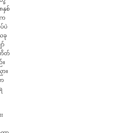
ို့
နှစ်
်က
်ပဲ
ယခု
ာ်
တိတ်
ည်။
ညှာ။
 က
်ရ
းး
်
ပ်ကာ