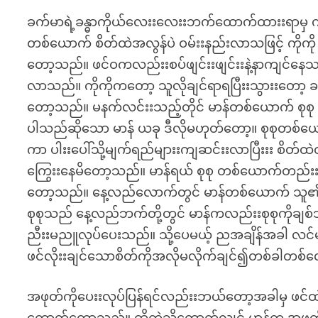
ခက်မာရဲ့ခန္ဓာကိုယ်လေးးလေးးဘက်ထောက်ထားးရာမှ ကု
တစ်ယောက် စိတ်ထဲအလွန်ပဲ ဝမ်းးနည်းလာသဖြင့် ကိုကို က
တော့သည်။ ဖင်ဝကလည်းးစပ်ဖျင်းးဖျင်းးနဲ့နာကျင်
လာသည်။ ကိုကိုကတော့ သူလိုချင်ရာရပြီးးသွားးတော့ ခ
တော့သည်။ မနက်လင်းးသည့်တိုင် မာန်တစ်ယောက် စုစု 
ပါသည်ဆိုသော မာန် ယခု ဒီလိုမဟုတ်တော့။ စုစုတစ်ယောက်
ကာ ပါးးပေါ်သို့မျက်ရည်များးကျဆင်းးလာပြီးးး စိတ်
ကြွေးးနေမိတော့သည်။ မာန်ရယ် စုစု တစ်ယောက်တည်းးးပါ
တော့သည်။ နေ့လည်လောက်တွင် မာန်တစ်ယောက် သူ၏ ကားးလေး
စုစုသည် နေ့လည်ဘက်တို့တွင် မာန်ကလည်းးစုစုကိုချစ်
ညီးးမညူလုပ်ပေးသည်။ သို့ပေမယ့် ညအချိန်အခါ လင်
ဖင်လိုးးချင်သောစိတ်ကိုအလိုမလိုက်ချင်၍တစ်ခါတစ်
အဖုတ်ကိုပေးးလုပ်ပြန်ရင်လည်းးဘယ်တော့အခါမှ ဖင်ထဲ