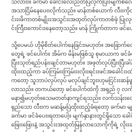
သိလားး။ ခက်မာ ခေါင်းလေးညိတ်ပြလိုက်ပြီးးမျက်စိ
အသာငြိမ်နေပေးးလိုက်သည်။ မာန်တစ်ယောက် လီးးကိုတဖြ
င်းးးဖိကာတစ်မျိုးးအသွင်းးအထုတ်လုပ်ကာတစ်ဖုံ ပြု
င်းကြီးးကောင်းးနေတော့သည်။ မာန် ကြိုက်တာက ဖင်ပ
သို့ပေမယ် ဟိုမိုစိတ်ပေါက်နေခြင်းးမဟုတ်။ အခြောက်တွ
တွေရဲ့ ဖင်ပေါက်။ အိမ်က မိန်းမဖြစ်သူ စုမာယာက ဖ
ပြီးးသုတ်ရည်ပန်းးချင်တာမဟုတ်။ အဖုတ်လုပ်ပြီးးပြီး
ထိုးးထည့်ကာ ခပ်ကြမ်းးကြမ်းးးလိုးးရင်းးဖင်အခေါင်းး
ကတော့ သူဘာပဲလုပ်လုပ် မလုပ်ချင်ဘူးးဟုမငြင်းးဆန်ဖ
လာသည်။ တကယ်တော့ ဖင်ပေါက်ထဲကို အရှည် ၇ လက်မခန
မနာ၍မဟုတ်။သေမတတ်နာကျင်ရသည်။ လက်သန်းးလေးးပ
ရှည်သော လီးးက မဆန့်မပြဲထိုးထည့်ခံရတော့ ခက်မာ 
ခက်မာ ဖင်ခံပေးးရတာပေါ့။ မျက်နှာနားတွင်ရှိသော ခေ
ဖြေးးဖြေးးနဲ့ အသွင်းးအထုတ်မြန်လာသောကိုကိုရဲ့ 