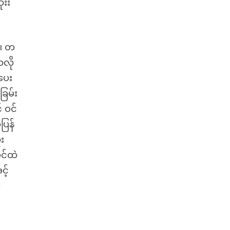
ံးး
်။ တ
သလို
ပေး
ခြမ်း
် ဝင်
ပြန်
း
ဖင်ထဲ
့်
ာ