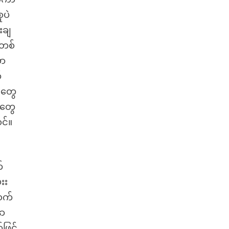
ုပဲ
းချ
 တစ်
မာ
်
းးတွေ
ာတွေ
င်။
်
းး
ဝက်
နာ
ဖြင့်