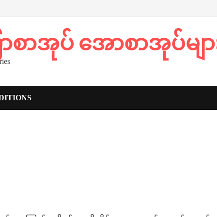
ပြာစာအုပ် အောစာအုပ်မျာ
ies
DITIONS