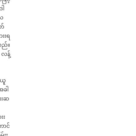
ဒါ
ုလ
တ်
ားးရ
သည်။
လန့်
ုယူ
ာအခါ
ံးးဆ
းး
ောင်
်းး