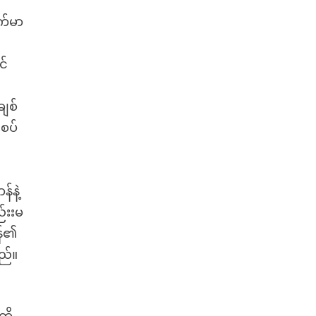
က်မာ
င်
ျစ်
းစပ်
်နဲ့
်းးမ
န်၏
ည်။