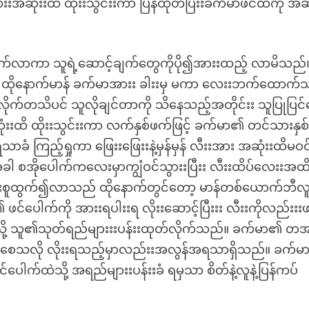
ဆုံးးထိ ထိုးးသွင်းးကာ ပြန်ထုတ်ပြီးးခက်မာဖင်ထဲကို အဆု
်တက်လာကာ သူရဲ့ဆောင့်ချက်တွေကိုပို၍အားးထည့် လာမိသည
နိုင်။ ထိုနောက်မာန် ခက်မာအားး ခါးးမှ မကာ လေးးဘက်ထောက်
ုက်တသိပင် သူလိုချင်တာကို သိနေသည့်အတိုင်းး သူပြုပြင်
ံးးထိ ထိုးးသွင်းးကာ လက်နှစ်ဖက်ဖြင့် ခက်မာ၏ တင်သားနှစ်
သာခံ ကြည့်ရှုကာ ဖြေးးဖြေးးနဲ့မှန်မှန် လီးးအား အဆုံးးထိမဝင
အခါ စအိုပေါက်ကလေးမှာကျွံဝင်သွားးပြီးး လီးးထိပ်လေးးအထိ
ားးစူထွက်၍လာသည် ထိုနောက်တွင်တော့ မာန်တစ်ယောက်ဘီလူ
ဖင်ပေါက်ကို အားးရပါးးရ လိုးးဆောင့်ပြီးးး လီးးကိုလည်းးး
ို့ သူ၏သုတ်ရည်များးးပန်းးထုတ်လိုက်သည်။ ခက်မာ၏ တအင
်ကြွစေသလို လိုးးရသည့်မှာလည်းးအလွန်အရသာရှိသည်။ ခက်မ
ါက်ထဲသို့ အရည်များးပန်းးခံ ရမှသာ စိတ်နဲ့လူနဲ့ပြန်ကပ်