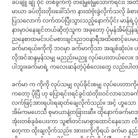
ခပ်ချိူ ချို ဝိုင် တစ်ခွက်ကို တမြေ့မြေ့သောက်ရင်း
မာယာ ခပ်တိုးးတိုးးခေါ်သံက နားထဲဗုံးခွဲလိုက်သလို ခံစ
ပြသလောက် လက်ထပ်ပြီးသွားသည့်နောက်ပိုင်း မာန်ရဲ့ပ
နားမှာပဲနေချင်တယ်ဆိုတဲ့သူက အခုတော့ ပုံမှန်အိမ်ပြ
ညနေစာထမင်းပင်မစားချင်။ည၁၀နာရီအထိစောင့်ပေမယ့် 
ခက်မာရယ်။ကိုကို ဘဝမှာ ခက်မာကိုသာ အချစ်ဆုံးပဲ။ ဟု
လိုအင်ဆန္ဒမှန်သမျှ မညည်းမညူ လုပ်ပေးးတယ်လေ။ အာ
ပါဘူး။ခက်မာရဲ့ ကလေးဆန်တဲ့ပုံစံလေးတွေ လည်းပါတာ
ခက်မာ က ကိုကို လုပ်သမျှ လုပ်ခိုင်းစမျှ လုပ်ပေးတာကို
ကတော့ ပိုပြီ ဟု ပြောရင်းးရင်ခွင်ထဲတိုးးဝင်လာသောခက်မ
လက်ဖြင့်အားရပါးရဆုတ်ချေလိုက်သည်။ အင့် ဟူသော အသံ
အိမ်ကမဟေသီ စုမာယာနဲ့တခြားးဆီ။ ထိုနောက်ခက်မာအားး
အုံးးတစ်ခုခံပေးးကာ သူ၏တင်းမာစွာထောင်နေသော 
တေ့ကာ ထိုးချလိုက်သည်။ အားးးကိုကိုရယ် ခက်မာ နည်