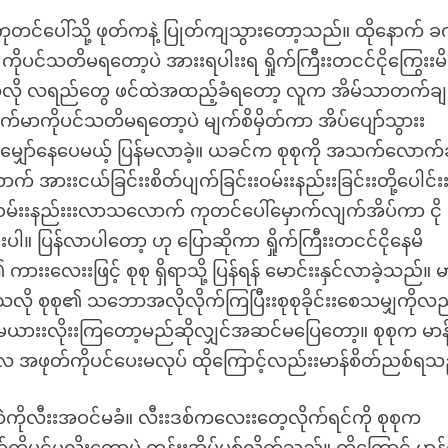
တင်ပေါ်သို့ ဖုတ်ကနဲ့ ပြုတ်ကျသွားတော့သည်။ ထိုနောက် ခ
ိုပင်သတိမရတော့ပဲ အားးရပါးးရ ရှိုက်ကြီးးတငင်ငိုကြွေးးမိ
နေသလို လရည်တွေ ဖင်ထဲအထည့်ခံရတော့ လူက အိမ်သာတက်ချ
က်မာကိုပင်သတိမရတော့ပဲ မျက်စိမှိတ်ကာ အိပ်ပျော်သွားး
မျှော်နေပေမယ့် ပြန်မလာခဲ့။ ယခင်က စုစုကို အသက်လောက်ခ
 အားးငယ်ခြင်းးစိတ်ပျက်ခြင်းးဝမ်းးနည်းးခြင်းးတို့ပေါင်း
ထဲဝမ်းးနည်းးးလာသလောက် ကုတင်ပေါ်မှောက်လျက်အိပ်ကာ ငို
။ ပြန်လာပါတော့ ဟု ပြောဆိုကာ ရှိုက်ကြီးးတငင်ငိုနေမိ
းဖြင့် စုစု ရှိရာသို့ ပြန်ရန် မောင်းးနှင်လာခဲ့သည်။ မာန
သလို စုစု၏ သဘောအလိုလိုက်ကြပြီးးစုစုခိုင်းးစေသမျှကိုလည
မယားးလိုးးကြတော့မည်ဆိုလျှင်အဆင်မပြေတော့။ စုစုက မာ
လေ အဖုတ်ကိုပင်ပေးမလုပ် ထိုကြောင့်လည်းးမာန်စိတ်ညစ်ရသ
ကိုလီးးအဝင်မခံ။ လီးးဒစ်ကလေးးတေ့လိုက်ရင်ကို စုစုက