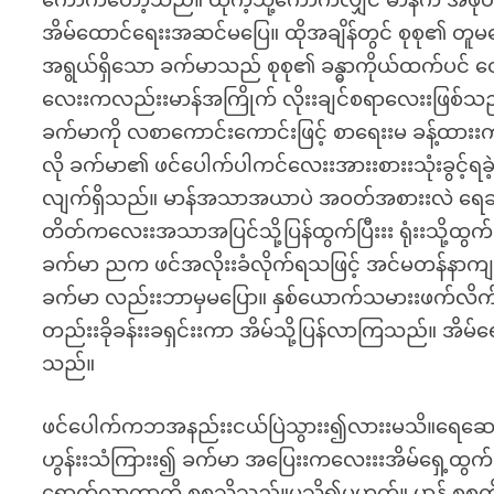
ကောက်တော့သည်။ ထိုကဲ့သို့ကောက်လျှင် မာန်က အဖုတ်ကို
အိမ်ထောင်ရေးးအဆင်မပြေ။ ထိုအချိန်တွင် စုစု၏ တူမလေ
အရွယ်ရှိသော ခက်မာသည် စုစု၏ ခန္ဓာကိုယ်ထက်ပင်
လေးးကလည်းးမာန်အကြိုက် လိုးးချင်စရာလေးးဖြစ်သည်။
ခက်မာကို လစာကောင်းကောင်းဖြင့် စာရေးးမ ခန့်ထားး
လို ခက်မာ၏ ဖင်ပေါက်ပါကင်လေးးအားးစားးသုံးခွင့်ရခ
လျက်ရှိသည်။ မာန်အသာအယာပဲ အဝတ်အစားးလဲ ရေချိုးး 
တိတ်ကလေးးအသာအပြင်သို့ပြန်ထွက်ပြီးးး ရုံးးသို့ထွ
ခက်မာ ညက ဖင်အလိုးးခံလိုက်ရသဖြင့် အင်မတန်နာကျင
ခက်မာ လည်းးဘာမှမပြော။ နှစ်ယောက်သမားးဖက်လိက်အိ
တည်းးခိုခန်းးခရှင်းးကာ အိမ်သို့ပြန်လာကြသည်။ အိမ်ရောက
သည်။
ဖင်ပေါက်ကဘအနည်းးငယ်ပြဲသွားး၍လားးမသိ။ရေဆေးးသည
ဟွန်းးသံကြားး၍ ခက်မာ အပြေးးကလေးးးအိမ်ရှေ့ထွက်ကာ
ရောက်လာတာကို စုစုသိသည်။မသိ၍မဟုတ်။ မာန် စုစုကို 