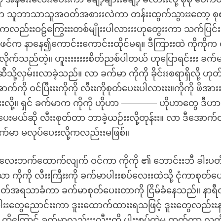
်က သူဘာသာသူအဝတ်အစားးလဲကာ တန်းးထွက်သွားးတော့ စုစ
ကလည်းးဝဠ်ကြွေးးးတစ်မျိုးးပါလားးးဟုတွေးးကာ သက်ပြင်း
ဖင်က နာနေ၍ကောင်းးကောင်းးထိုင်မရ။ ဒီကြားးထဲ ကိုကိုက
်ဆင့်လိုက်သည်တဲ့။ ဟူးးးးးးးးစိတ်ညစ်ပါတယ် ဟုပြောရင်းးး ခက်
ို့လှမ်းးလာခဲ့သည်။ လာ ခက်မာ ကိုကို ခိုင်းးစရာရှိလို့ ဟုတ
်ကို ဝင်ပြီးးးကိုကို လီးးကိုစုတ်ပေးးပါလားးး။ကိုကို ဖိအာ
းမလားးလို့။ ရှင် ခက်မာက ကိုကို ဟိုဟာ ———— ဟိုဟာတွေ ဒီဟ
းပေးမယ်ဆို လီးးစုတ်တာ ဘာခဲ့ယဉ်းးလို့တုန်းး။ လာ ဒီအောက်ဝ
 ခက်မာ မလုပ်ပေးးလို့ကလည်းးမဖြစ်။
ု လေးဘက်ထောက်လျက် ဝင်ကာ ကိုကို ၏ ဘောင်းးဘီ ခါးပတ
ကိုကို လီးးကြီးးကို ခက်မာပါးးစပ်လေးးထဲသို့ ငုံကာစုတ်ပေ
ိမှိတ်အရသာခံကာ ခက်မာစုတ်ပေးးတာကို ငြိမ်ခံနေသည်။ နာရီ
တွေညောင်းးကာ ဒူးးထောက်ထားးရသဖြင့် ဒူးးတွေလည်းး
ထိုကြောင့် ခက်မာလည်းးးလီးးကို ပါးးစပ်ထဲမှ ထုတ်ကာ လက်