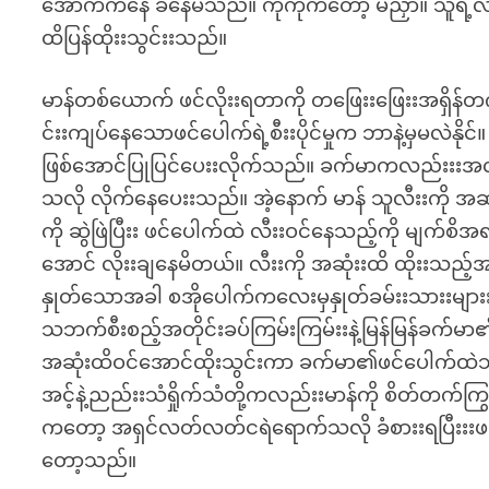
အောက်ကနေ ခံနေမိသည်။ ကိုကိုကတော့ မညှာ။ သူရဲ့လီးးအ
ထိပြန်ထိုးးသွင်းးသည်။
မာန်တစ်ယောက် ဖင်လိုးးရတာကို တဖြေးးဖြေးးအရှိန
င်းးကျပ်နေသောဖင်ပေါက်ရဲ့စီးးပိုင်မှုက ဘာနဲ့မှမလဲ
ဖြစ်အောင်ပြုပြင်ပေးးလိုက်သည်။ ခက်မာကလည်းးးအလိ
သလို လိုက်နေပေးးသည်။ အဲ့နောက် မာန် သူလီးးကို အဆု
ကို ဆွဲဖြဲပြီးး ဖင်ပေါက်ထဲ လီးးဝင်နေသည့်ကို မျက်စိအရ
အောင် လိုးးချနေမိတယ်။ လီးးကို အဆုံးးထိ ထိုးးသည့်
နှုတ်သောအခါ စအိုပေါက်ကလေးမှနှုတ်ခမ်းးသားးမျ
သဘက်စီးစည့်အတိုင်းခပ်ကြမ်းကြမ်းးနဲ့မြန်မြန်ခက်မာ၏ 
အဆုံးထိဝင်အောင်ထိုးသွင်းကာ ခက်မာ၏ဖင်ပေါက်ထဲသ
အင့်နဲ့ညည်းးသံရှိုက်သံတို့ကလည်းးမာန်ကို စိတ်တက
ကတော့ အရှင်လတ်လတ်ငရဲရောက်သလို ခံစားးရပြီးးးဖင်ပေ
တော့သည်။