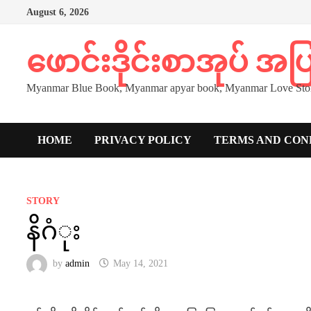
Skip
August 6, 2026
to
content
ဖောင်းဒိုင်းစာအုပ် အ
Myanmar Blue Book, Myanmar apyar book, Myanmar Love Stor
HOME
PRIVACY POLICY
TERMS AND CON
STORY
နိဂံုး
by
admin
May 14, 2021