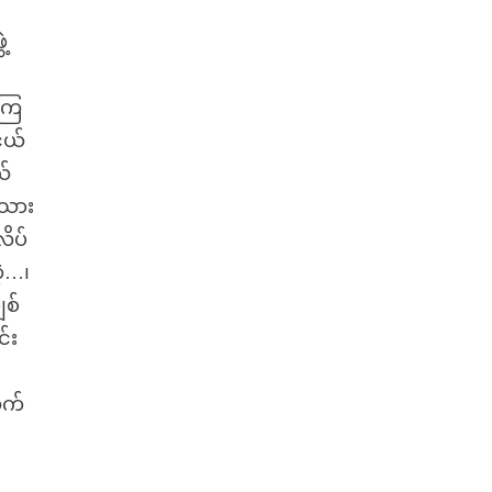
့
်ကြ
ငယ်
ယ်
်သား
ိပ်
ဲ့…၊
ျစ်
်း
သက်