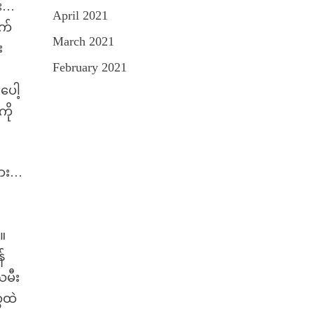
ူး…
April 2021
ွက်
March 2021
း
February 2021
ပေါ့
ကို
လား…
။
်
သမီး
ေထဲ