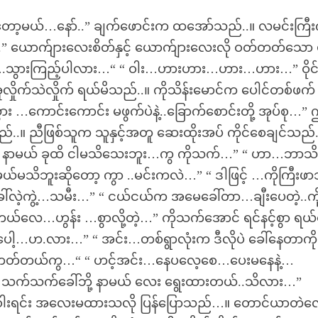
တော့မယ်…နော်..” ချက်ဖောင်းက ထအော်သည်..။ လမင်းကြီ
.” ယောက်ျားလေးစိတ်နှင့် ယောက်ျားလေးလို ဝတ်တတ်သော
့..ဗျ….သွားကြည့်ပါလား…“ “ ဝါး…ဟားဟား…ဟား…ဟား…” ဝိုင
ုက်သဲလှိုက် ရယ်မိသည်..။ ကိုသိန်းမောင်က ပေါင်တစ်ဖက် မ
…ကောင်းကောင်း မဖွက်ပဲနဲ့..ခြောက်စောင်းတို့ အုပ်စု…”
။ ညီဖြစ်သူက သူနှင့်အတူ ဆေးထိုးအပ် ကိုင်စေချင်သည်.
ေးမ နာမယ် ခုထိ ငါမသိသေးဘူး…ကွ ကိုသက်…” “ ဟာ…ဘာသ
ယ်မသိဘူးဆိုတော့ ကွာ ..မင်းကလဲ…” “ ဒါဖြင့် …ကိုကြီးဖ
ဲ့ကွဲ့…သမီး…” “ ငယ်ငယ်က အမေခေါ်တာ…ချီးပေတဲ့..ကိ
တယ်လေ…ဟွန်း …စွာလို့တဲ့…” ကိုသက်အောင် ရင်နင့်စွာ ရယ
မှာပေါ့…ဟ.လား…” “ အင်း…တစ်ရွာလုံးက ဒီလိုပဲ ခေါ်နေတာကိ
းတတ်တယ်ကွ…“ “ ဟင့်အင်း…နေပလေ့စေ…ပေးမနေနဲ့…
းက သက်သက်ခေါ်ဘို့ နာမယ် လေး ရွေးထားတယ်..သိလား…”
့မြုံ့ဝါးရင်း အလေးမထားသလို ပြန်ပြောသည်…။ တောင်ယာတဲလ