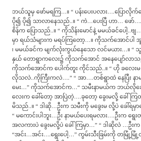
ဘယ်သူမှ ဖော်မရကြ…။ “ ပန်းပေးပလား….ပြောလိုက်
ပို၍ ပို၍ သာလာနေသည်..။ “ ကဲ…ပေးပြီ ဟာ… ဖော်…
စိန်က ပြောသည်..။ “ ကိုသိန်းမောင်နဲ့ မမယ်ခင်ပေါ
မှာ ရယ်သံများက မရပ်ကြတော့…။ ကိုသက်အောင်ပါ အူလှိ
၊ မမယ်ခင်က မျက်လုံးကွယ်နေသော လင်မယား…။ “ သွား 
နှယ် တောရွာကလေး၌ ကိုသက်အောင် အနေပျော်လာသည်..
ကိုသက်အောင်က ပေါက်တူး ကိုင်သည်..။ “ ဟို ခလ
လိုသလဲ..ကိုကြီးကလဲ….” “ အာ….တစ်ရွာထဲ နေပြီး နာမ
မေး…” ကိုသက်အောင်က…“ သမီးနာမယ်က ဘယ်လိုခေါ်လ
လေးက ခေါ်တော့ အာပြဲတဲ့….ခုတော့ ခွေးမလို့ ခေါ်ကြ
မိသည်..။ “ ဒါဆို…ဦးက သမီးကို မခွေးမ လို့ပဲ ခေါ်ရ
“ မကောင်းပါဘူး…ဦး နာမယ်ပေးရမလား….ဦးက ရွေ
အလကားပဲ ခွေးမလို့ပဲ ခေါ်ကြမှာ…” “ ဒါဆိုလဲ …ဦ
“အင်း…အင်း….ရွေးပေါ့…” ကွမ်းသီးခြမ်းကို တမြုံ