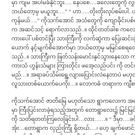
မှာ ကျမ အပါမခံနိုင်ဘူး…. နေပစေ….ခလေးတွေကို လွမ်
ဘယ်တော့မှ မယူဘူး….” “ ဟာ…..တိုးတိုးလုပ်စမ်းပါ.
ကုန်မယ်….” ကိုသက်အောင် အသံတွေကို ကျောခိုင်းပစ
က အဆင်သင့် ရောက်လာသည်..။ ထိုင်တတ်ခါစ ကလေးငယ်က
ကားပေါ် ပစ်တင်ပြီး သားကြီးကို လက်ဆွဲကာ ပြေးဆင်းခဲ့က
ယောက် နင့်မျက်စိအောက်မှာ ဘယ်တော့မှ မမြင်စေရတော့
သည်..။ သားကြီးက ဖြတ်သန်းမောင်းနှင်သွားနေသော 
ကားသံ ဟွန်းသံများ ကြားတိုင်း ဖအေ့လည်ပင်း ကို 
မည်…။ အရာခပ်သိမ်းရွေ့လျားပြောင်းလဲနေတာပဲ 
လူသားတစ်ယောက်ပေကိုး…။ လောကဓံ တရားက ကျီစားခြ
ကိုသက်အောင် ဇာတိမြေ မဟုတ်သော ရွာကလေးက အမေ့ခ
မှာ ကြီးပြင်းလာခဲ့ရသည့်အတွက် တောရွာလေး၌ မြင်မြင်
ကို သတိရတတ်ကြလေခြင်းပါ…လား……။ “ ဒီမှာ….ခင်ဗ
အုံး…တောရွာက လှည်းကြုံ ရှိတယ်….၊ ဟေ့ ချက်ဖောင်