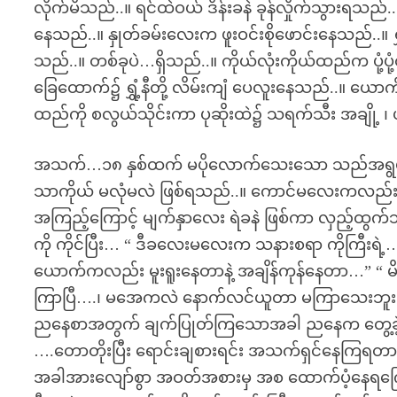
လိုက်မိသည်..။ ရင်ထဲဝယ် ဒိန်းခနဲ ခုန်လှိုက်သွားရသည်..။ “ ပ
နေသည်..။ နှုတ်ခမ်းလေးက ဖူးဝင်းစိုဖောင်းနေသည်..
သည်..။ တစ်ခုပဲ…ရှိသည်..။ ကိုယ်လုံးကိုယ်ထည်က ပု
ခြေထောက်၌ ရွှံ့နီတို့ လိမ်းကျံ ပေလူးနေသည်..။ ယော
ထည်ကို စလွယ်သိုင်းကာ ပုဆိုးထဲ၌ သရက်သီး အချို့ ၊ 
အသက်…၁၈ နှစ်ထက် မပိုလောက်သေးသော သည်အရွယ်လေး
သာကိုယ် မလုံမလဲ ဖြစ်ရသည်..။ ကောင်မလေးကလည်း သူ့
အကြည့်ကြောင့် မျက်နှာလေး ရဲခနဲ ဖြစ်ကာ လှည့်ထွ
ကို ကိုင်ပြီး… “ ဒီခလေးမလေးက သနားစရာ ကိုကြီးရဲ့
ယောက်ကလည်း မူးရူးနေတာနဲ့ အချိန်ကုန်နေတာ…”
ကြာပြီ….၊ မအေကလဲ နောက်လင်ယူတာ မကြာသေးဘူး….
ညနေစာအတွက် ချက်ပြုတ်ကြသောအခါ ညနေက တွေ့ခဲ့ရသ
….တောတိုးပြီး ရောင်းချစားရင်း အသက်ရှင်နေကြရတ
အခါအားလျော်စွာ အဝတ်အစားမှ အစ ထောက်ပံ့နေရ