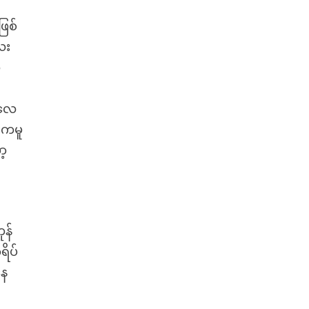
ြစ်
ေး
ု
ေလေ
းကမူ
ာ့
န်
ရိပ်
နေ
်