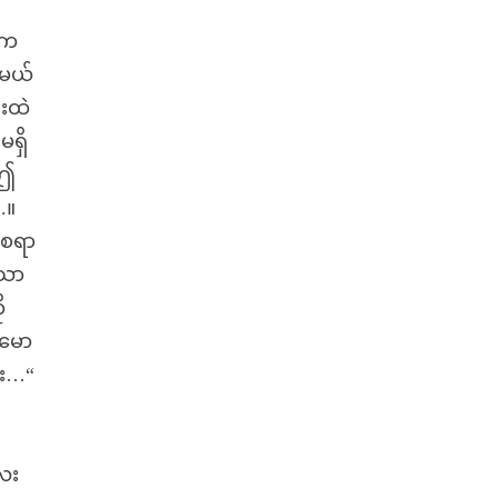
းက
 မယ်
်းထဲ
ရှိ
 ဤ
.။
ိစရာ
ာသာ
ု
်မော
ုး…“
ေး