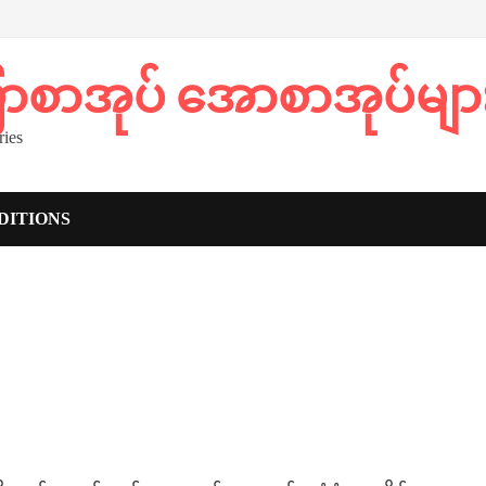
ပြာစာအုပ် အောစာအုပ်မျာ
ies
DITIONS