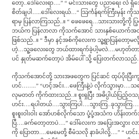
တော့..ဒေါ်လေးရာ….” “ မင်းသားတွေ ပညာရေး လဲ ရှ
စိတ်ချပါ…..ဒေါ်လေးရယ်…“ သြင်္ကန်ရက်ကြီးမှန်း ကိုသက
ရာမှ ပြန်လာကြသည်..။ “ ဖေဖေရေ…သားသားတို့ကို ပြ
ဘယ်က ပြန်လာလာ ကိုသက်အောင် သားနှစ်ယောက်အတွက်
ဖြစ်သည်..။ “ ဒီမှာ နင့်အစ်ကိုလေးက သူ့ရွာပြန်တေ
ဟဲ့…သူ့ခလေးတွေ ဘယ်ထားရက်ခဲ့ပါ့မလဲ….မဟုတ်တာ…” ပု
ပင် နှုတ်မဆက်တော့ပဲ အိမ်ပေါ် သို့ ပြေးတက်လာသည်.
ကိုသက်အောင်တို့ သားအဖတွေက ပြင်ဆင် ထုပ်ပိုးပြီးက
ဟင်……..” “ဟင့်အင်း…ဖေကြီးနဲ့ပဲ လိုက်သွားမှာ….သင်္ဘေ
လုမတတ် ကိုက်ထားသည်..။ စူးရှပြီး အဓိပ္ပါယ်ပြည့်ဝသ
ဟင်း….ရပါတယ်….သွားကြပါ….သွားကြ..ခုသွားကြ……“
စူးစူးဝါးဝါး အော်ဟစ်လိုက်သော ပုံ့ပုံ့အသံက ဟိန်း
ပြီ….ခက်တော့တာပဲ….” ဒေါ်လေးက အပြေးအလွှား လာဆူပြီး 
ကို ပြောတာ….မေမေတို့ စီမံသလို နာခံပါလို့….” “