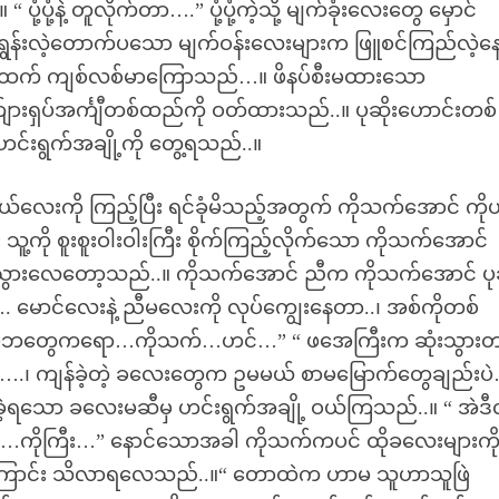
ုံ့ပုံ့နဲ့ တူလိုက်တာ….” ပုံ့ပုံ့ကဲ့သို့ မျက်ခုံးလေးတွေ မှောင်
။ ရွှန်းလဲ့တောက်ပသော မျက်ဝန်းလေးများက ဖြူစင်ကြည်လဲ့
ံ့ပုံ့ထက် ကျစ်လစ်မာကြောသည်…။ ဖိနပ်စီးမထားသော
က်ျားရှပ်အင်္ကျီတစ်ထည်ကို ဝတ်ထားသည်..။ ပုဆိုးဟောင်းတစ်
ဟင်းရွက်အချို့ကို တွေ့ရသည်..။
ကို ကြည့်ပြီး ရင်ခုံမိသည့်အတွက် ကိုသက်အောင် ကိုယ
ကို စူးစူးဝါးဝါးကြီး စိုက်ကြည့်လိုက်သော ကိုသက်အောင်
က်သွားလေတော့သည်..။ ကိုသက်အောင် ညီက ကိုသက်အောင် ပုခု
…. မောင်လေးနဲ့ ညီမလေးကို လုပ်ကျွေးနေတာ..၊ အစ်ကိုတစ်
 “ မိဘတွေကရော…ကိုသက်…ဟင်…” “ ဖအေကြီးက ဆုံးသွား
၊ ကျန်ခဲ့တဲ့ ခလေးတွေက ဥမမယ် စာမမြောက်တွေချည်းပဲ
ော ခလေးမဆီမှ ဟင်းရွက်အချို့ ဝယ်ကြသည်..။ “ အဲဒီလိ
ာ…ကိုကြီး…” နောင်သောအခါ ကိုသက်ကပင် ထိုခလေးများကိ
ကြောင်း သိလာရလေသည်..။“ တောထဲက ဟာမ သူဟာသူဖြဲ