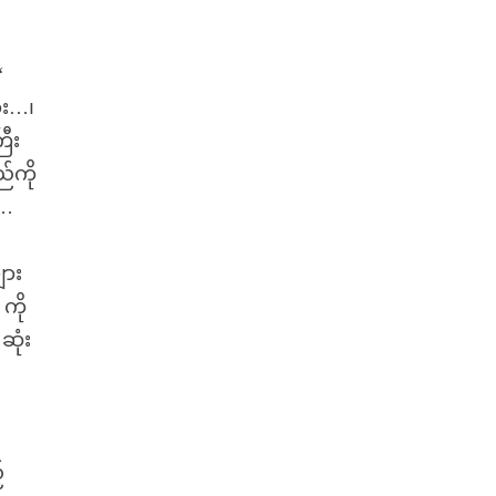
“
ား…၊
ီး
်ကို
့…
ျား
ကို
ဆုံး
်