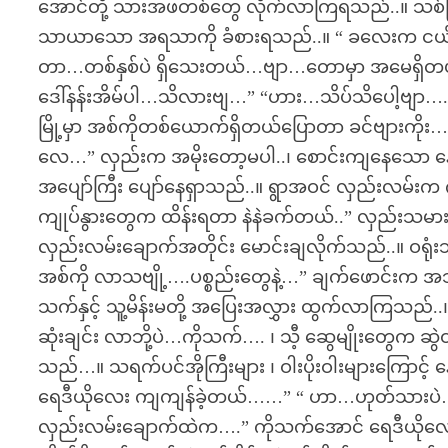
အောင်တို့ သားအဖတစ်တွေ လိုက်လာကြရသည်..။ သစ်ကြီးဝ
သာယာသော အရသာကို ခံစားရသည်..။ “ ခလေးက ငယ
တာ…တစ်နှစ်ပဲ ရှိသေးတယ်…ဗျာ…တောမှာ အမေရှိတယ
ဒေါ်နန်းအိမ်ပါ…သိလားဗျ…” “ဟား…သိပ်သိပေါ့ဗျာ…. ဒ
မြို့မှာ အစ်ကိုတစ်ယောက်ရှိတယ်ပြောတာ ခင်ဗျား
လေ…” လှည်းက အမိုးတော့မပါ..၊ စောင်းကျနေသော နေရ
အပျော်ကြီး ပျော်နေရှာသည်..။ ရွာအဝင် လှည်းလမ်းက ဂဝံက
ကျုပ်နွားတွေက ထိန်းရတာ နဲနဲခက်တယ်..” လှည်းသမား ခ
လှည်းလမ်းချောက်အတိုင်း မောင်းချလိုက်သည်..။ ဝရုံး
အစ်ကို လာသဗျို့….ပစ္စည်းတွေနဲ့…” ချက်ဖောင်းက အသံဝ
သက်နှင့် သူ့မိန်းမတို့ အပြေးအလွှား ထွက်လာကြသည်.
ဆုံးချင်း လာဘို့ပဲ…ကိုသက်…. ၊ သီ့ ဆွေမျိုးတွေက ဆွဲ
သည်…။ သရက်ပင်အိုကြီးများ ၊ ဝါးပိုးဝါးများကြောင့်
ရေဒီယိုလေး ကျကျန်ခဲ့တယ်……” “ ဟာ…ဟုတ်သားပဲ…
လှည်းလမ်းချောက်ထဲက….” ကိုသက်အောင် ရေဒီယိုလေး