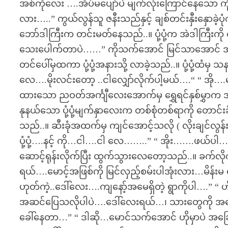
အစ်ကိုလေး ….အိပ်မပျော်ပဲ မျက်လုံးကြောင်နေသော ကိ
လား…..” ကွယ်လွန်သူ ဇနီးသည်နှင့် ချစ်တင်းနှီးနှောခဲ
ဘော်ဒါကြီးက တင်းမတ်နေသည်..။ ပုံ့ပုံ့က အဲဒါကြီး
သေးပေါက်တာပဲ……” ကိုသက်အောင် မြင်သာအောင် အနှီးန
တင်ပေါ်မှထကာ ပုံ့ပုံ့အနားသို့ လာခဲ့သည်..။ ပုံ့ပုံ့ထံမှ 
လေ….မိုးလင်းတော့ ..ငါလျှော်လိုက်ပါ့မယ်….“ “ အို….မ
ထားသော ညဝတ်အင်္ကျီလေးအောက်မှ ရွှေရင်နှစ်မွှာက 
နုနယ်သော ပုံ့ပုံ့မျက်နှာလေးက တစ်စုံတစ်ရာကို တော
သည်..။ ဆီးခုံအထက်မှ ကျင်အောင့်သလို ( လိုးချင်လွ
ပုံ့ပုံ့….နင့် ကို…ငါ….ငါ လေ……..” “ အိုး…….ဖယ်ပါ….စ
ဆောင့်ရုန်းလိုက်ပြီး ထွက်သွားလေတော့သည်..။ ခက်လိ
ရယ်….မောင့်အဖြစ်ကို မြင်လှည့်စမ်းပါအုံးလား…မိန်
ဟုတ်ကဲ့..ဒေါ်လေး….ကျနော့်အမေရှိတဲ့ ရွာကိုပါ….
အဆင်ပြေသလိုပါပဲ….ဒေါ်လေးရယ်…၊ သားတွေကို အမေက
ခေါ်နေတာ…” “ ဒါဆို…မောင်သက်အောင် ဟိုမှာပဲ အခြေ