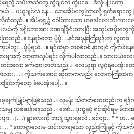
းရလို့ သမီးအသဲတွေ ကွဲချင်လဲ ကွဲပစေ…ဒီလိုမျိုးတော့
.ဟယ်… မယူချင်လဲ နေ… ဘေးအိမ်တွေကြားလို့ ရှက်စရာတွေ ဖ
်လိုက်သည်..။ အိမ်ရှေ့၌ ခေါ်ထားသော မာဇဒါလေးဘီးကားလ
ို ဒရိုင်ဘာအား ခဏချီခိုင်းထားပြီး အထုပ်အပိုးတွေကိ
ြသည်..။ နေရစ်တော့ ပုံ့ပုံ့….နင်အမုန်းကြီးမုန်းတဲ့ လူတစ်
ပါဘူး…ပုံ့ပုံ့ရယ်…။ ရင်ထဲမှာ တစစ်စစ် နာကျင် ကိုက်ခဲန
ကားများကို တာ့တာလုပ်ရင်း လိုက်ပါလာသည်..။ သားငယ်လေ
တင်းတင်းလေး ဖက်ထားတတ်သည်..။ လေယူရာ လွင့်ရပေအုံးတေ
မဟုတ်လား….။ ကိုသက်အောင် ဆိုတာကလည်း လောကကြီးထဲက
င်းကိုတော့ ခံပေအုံးပေါ့…။
ျက်မြှုပ်ရွာဖြစ်သည်..။ လူမှန်း သိတတ်စကတည်းက ရန်ကု
သမျှ သစ်ဆန်းနေသည်..။ အော်…ဒုက္ခနှင့် ရင်ဆိုင်ရမှ မိဘအ
ျာ…(….) ရွာလေးကို ဘာနဲ့ သွားရမလဲ ..ခင်ဗျာ…” “ ဟ…
း…. ” တောရွာလေးမှ ထင်းလာချသော လှည်းကြုံနှင့် ကိုသက