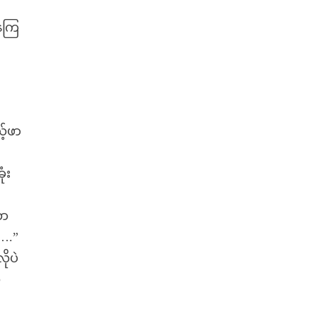
နေကြ
့်ဖာ
ံး
တာ
….”
ုပဲ
ု