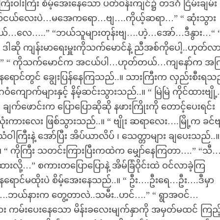
ါးကြီး စိမ့်အေးနေသော ပတ်ဝန်းကျင်၌ တဒင်္ဂ ငြိမ်းချမ်း
်ငယ်လေးပဲ…မအေကရော…ဗျ….ကိုယ့်ဆရာ…” “ ဆုံးသွား
်…လေ…..” “ဘယ်သူများတုန်းဗျ….ဟဲ့…အော်…ဒီနွား…“ 
ါဆို ကျန်းမာရေးမှူးကိုသက်မောင်နဲ့ ညီအစ်ကိုပေါ့..ဟုတ်လ
ကိုး…” “ ကိုသက်မောင်က အငယ်ပါ…ဟုတ်တယ်…ကျနော်က အကြ
ောင်တွင် ချွေးပြန်နေကြသည်..။ သားကြီးက လှည်းစီးရသည
ျောက်များနှင့် နိမ့်ဆင်းသွားသည်..။ “ မြဲမြဲ ကိုင်ထားဗျို
ျက်ဖောင်းက ပြောပြောဆိုဆို နဖားကြိုးကို တောင့်ပေးရင်း
သုံးကားလေး ဖြစ်သွားသည်..။ “ ဗျိုး ဆရာလေး….မြို့က ခင်ဗ
ါကြီးနဲ့ အော်ပြီး အိပ်ယာလိပ် ၊ သေတ္တာများ ချပေးသည်..။ 
.။ “ ကိုကြီး သတင်းကြားပြီးကထဲက မျှော်နေကြတာ….” “သီ…
ထားလို့…” စကားတပြောပြောနဲ့ အိမ်ခြံဝိုင်းထဲ ဝင်လာခဲ့ကြ
 နေရောင်မထိုးပဲ စိမ့်အေးနေသည်..။ “ ဦး….ဦးရေ…ဦး….ဒီမှာ
.ဘယ်နားက တွေ့တာလဲ..သမီး..ဟင်….” “ ရွာအဝင်…
 ကမ်းပေးနေသော မိန်းခလေးမျက်နှာကို အမှတ်မထင် ကြည့