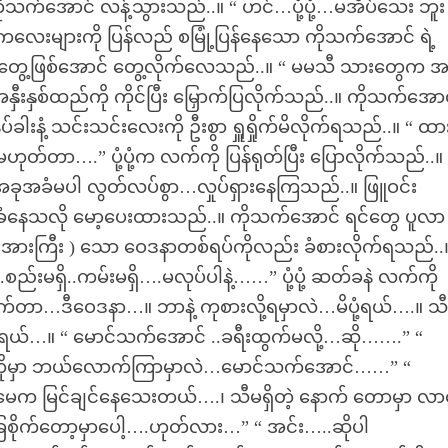
ုသက်အောင် လန့်သွားသည်..။ “ ဟင်…ပုံ့ပုံ့…မအိပ်သေး ဘူး
့ပုံကလေးများကို ပြန်လည် စမြုံ့ပြန်နေသော ကိုသက်အောင် ရဲ့
ကို တွေ့ဖြစ်အောင် တွေ့လိုက်လေသည်..။ “ မမသီ သားတွေက အ
ှစ်ထည်ကို ကိုင်ပြီး မြှောက်ပြလိုက်သည်..။ ကိုသက်အောင
သနပ်ခါးနံ့ သင်းသင်းလေးကို ဦးစွာ ရှူရှိုက်မိလိုက်ရသည်..။ “ ထား
ဟုတ်တာ….” ပုံ့ပုံ့က လက်ကို ပြန်ရုတ်ပြီး ပြောလိုက်သည်..။
အခုအခံမပါ လွတ်လပ်စွာ…လှုပ်ရှားနေကြသည်..။ ဖြူဝင်း
င်းခံနေသလို မော့ပေးထားသည်..။ ကိုသက်အောင် ရင်တွေ ပူလာ
န်းအားကြီး ) သော ဝေဒနာတစ်ရပ်ကိုလည်း ခံစားလိုက်ရသည်..
ည်းမရှိ..ကမ်းမရှိ….မလုပ်ပါနဲ့……” ပုံ့ပုံ့ ဆတ်ခနဲ လက်ကို
ုက်တာ…ဒီဝေဒနာ…။ ဘာနဲ့ ကုစားလို့ရမှာလဲ…မိပုံ့ရယ်….။ သ
းမ ရယ်…။ “ မောင်သက်အောင် ..ခရီးထွက်မလို့…ဆို…….” “
” “ ဟိုမှာ ဘယ်လောက်ကြာမှာလဲ…မောင်သက်အောင်……” “
 မြင်ချင်နေသေးတယ်….၊ သီမရှိတဲ့ နောက် တောမှာ လာနေ
စိုက်တော့မှာပေါ့….ဟုတ်လား…” “ အင်း…..ဆိုပါ