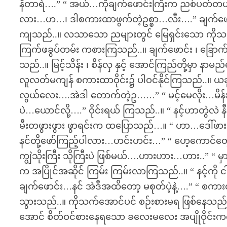
နီတာရဲ….” “ အယ်…ကိုချက်ဖောင်းကြီးက ညစ်ပတ်တ
လား…ဟ…၊ ဒါစကားထာဖွက်တဲ့ဥစ္စာ…လီး….” ချက်ဖောင်း ၊ 
ကျသည်..။ လသာသော ညများတွင် မြေရှင်းသော ကိုသက်တို့
ကြက်ဖခွပ်တမ်း ကစားကြသည်..။ ချက်ဖောင်း ၊ ခြောက်
သည်..။ မြင့်သိန်း ၊ စိန်လှ နှင့် အောင်ကြည်တို့မှာ 
လူလတ်မကျန် စကားထာဝိုင်း၌ ပါဝင်နိုင်ကြသည်..။ ယခုလ
လွယ်လေး….အဲဒါ တောက်တဲ့ဥ……” “ မင့်မေလိုး…မိန်
ပဲ…ယောင်လို့….” ဝိုင်းရယ် ကြသည်..။ “ နင့်ဟာတွဲလ
မီးတဖွားဖွား ဖွာရင်းက ထပြောသည်…။ “ ဟာ…ဒေါ်ဖာ
နင်တို့ဖော်ကြည့်ပါလား…ဟင်းဟင်း…” “ ဟေ့ကောင်တွေ 
ကျွဲသိုးကြီး သိုကြီးပဲ ဖြစ်မယ်….ဟားဟား…ဟား..” “
က အပြိုင်အဆိုင် ကြမ်း ကြမ်းလာကြသည်..။ “ နင့်ကို 
ချက်ဖောင်း…နင် အဲဒီအထိတော့ မစုတ်ပဲ့နဲ့….” “ စကား
သွားသည်..။ ကိုသက်အောင်ပင် စဉ်းစားမရ ဖြစ်နေသည်..။ ဒ
အောင် စိတ်ဝင်စားနေရသော ခလေးမလေး အပျိုဝိုင်း