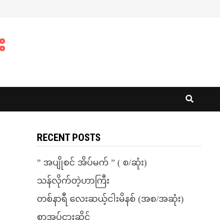
း
RECENT POSTS
” အပျိုစင် အိပ်မက် ” ( စ/ဆုံး)
သန်လိုက်တဲ့ဟာကြီး
တစ်နာရီ လေးဆယ့်ငါးမိနစ် (အစ/အဆုံး)
စာအုပ်ငှားဆိုင်