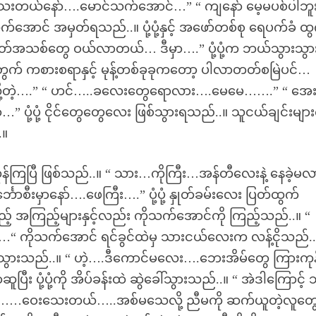
ိသေးတယ်နော်….မောင်သက်အောင်…” “ ကျနော် မေ့မပစ်ပါဘ
်အောင် အမှတ်ရသည်..။ ပုံ့ပုံ့နှင့် အဖော်တစ်စု ရေပက်ခံ ထ
ွတ်အသစ်တွေ ဝယ်လာတယ်… ဒီမှာ….” ပုံ့ပုံ့က ဘယ်သွားသွာ
 ကစားစရာနှင့် မုန့်တစ်ခုခုကတော့ ပါလာတတ်စမြဲပင်…
ာ့မလို့တဲ့….” “ ဟင်…..ခလေးတွေရောလား….မေမေ…….” “ အေး
ံ့ပုံ့ ငိုင်တွေတွေလေး ဖြစ်သွားရသည်..။ သူငယ်ချင်းများ
.။
ုန်ကြပြီ ဖြစ်သည်..။ “ သား…ကိုကြီး…အန်တီလေးနဲ့ နေခဲ့မ
ာစီးမှာနော်….ဖေကြီး….” ပုံ့ပုံ့ နှုတ်ခမ်းလေး ပြတ်ထွက်
ည့် အကြည့်များနှင့်လည်း ကိုသက်အောင်ကို ကြည့်သည်..။ “
 ကိုသက်အောင် ရင်ခွင်ထဲမှ သားငယ်လေးက လန့်ငိုသည်..
တက်သွားသည်..။ “ ဟဲ့….ဒီကောင်မလေး….ဘေးအိမ်တွေ ကြားကုန
ပုံ့ပုံ့ကို အိပ်ခန်းထဲ ဆွဲခေါ်သွားသည်..။ “ အဲဒါကြောင့် 
 ဟင်း……ဝေးသေးတယ်…..အစ်မသေလို့ ညီမကို ဆက်ယူတဲ့လူတွ