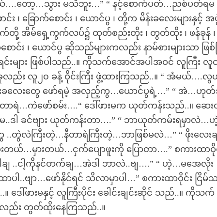
ယ်….တော့…သွား မသိဘူး…” “ နင့်စောက်ပတ်…ညစ်ပတ်ရမ
ခြောက်စောင်း ၊ ယောင်ပွ ၊ တို့က မိန်းခလေးများနှင့် အဖွဲ
 အိမ်ရှေ့ကွက်လပ်၌ ထုတ်စည်းတိုး ၊ တွတ်ထိုး ၊ ဖန်ခုန် ၊
စောင်း ၊ ယောင်ပွ ဆိုသည်များကလည်း နာမ်စားများသာ ဖြစ
နာမည်ရင်းများ ဖြစ်ပါသည်..။ ကိုသက်အောင်အပါအဝင် လူကြီး လူ
ည်း လူ၂၀ ခန့် ဝိုင်းကြီး ဖွဲ့ထားကြသည်..။ “ အံမယ်….လွ
းခလေးတွေ ဖော်ရမဲ့ အလှည့်ကွ…ယောင်ပွရဲ့…” “ အဲ…ဟုတ
ဲ နီတာရဲ…ကဲဖော်စမ်း….“ ဒေါ်ဖားမက ယုတ်ကန်းသည်..။ ဆေးလ
းမ..ဒါ ခင်ဗျား ယုတ်ကန်းတာ….” “ ဘာယုတ်ကမ်းရမှာလဲ…ဟ
..တွဲလဲကြီးတဲ့…နီတာရဲကြီးတဲ့…ဘာဖြစ်မလဲ…” “ ဖိုးလေးခ
 မှားတယ်…မှားတယ်…ငှက်ပျောဖူးကို ပြောတာ….” စကားထာဝိုင
ငါချ ..ငါ့ကိုနင်တက်ချ…အဲဒါ ဘာလဲ..ဗျ….” “ ဟဲ့…မအေလိုး
ထာပါ..ဗျာ…ဖော်နိုင်ရင် သိလာမှာပါ…” စကားထာဝိုင်း ငြိမ်
ေါ်ဖားမနှင့် လူကြီးပိုင်း ခေါင်းချင်းဆိုင် သည်..။ ကိုသက်
ကလည်း တွတ်ထိုးနေကြသည်..။