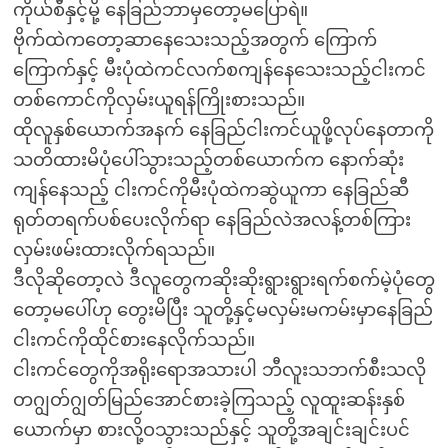
ကိုယ်စီနှင့်မို့ နေခြည်ဘာမှတော့မပြောရဲ။
ဗိုက်ထဲကတော့ဆာနေသေးသည့်အတွက် ကြောက်
ကြောက်နှင့် မီးပုံထဲကင်လက်စကျန်နေသေးသည့်ငါးကင်
တစ်ကောင်ကိုလှမ်းယူရန်ကြိုးစားသည်။
ထိုလူနှစ်ယောက်အနက် နေခြည်ငါးကင်ယူဖို့လုပ်နေတာကို
သတိထားမိပုံပေါ်သွားသည့်တစ်ယောက်က နောက်ဆုံး
ကျန်နေသည့် ငါးကင်ကိုမီးပုံထဲကဆွဲယူကာ နေခြည်ဆီ
ရုတ်တရက်ပစ်ပေးလိုက်ရာ နေခြည်လဲအလန့်တစ်ကြား
လှမ်းဖမ်းထားလိုက်ရသည်။
ဒီလိုဆိုတော့လဲ ဒီလူတွေကဆိုးဆိုးရွားရွားရက်စက်မဲ့ပုံတွေ
တော့မပေါ်ဟု တွေးမိပြီး သူတို့နှင့်မလှမ်းမကမ်းမှာနေခြည်
ငါးကင်ကိုထိုင်စားနေလိုက်သည်။
ငါးကင်တွေကိုအရိုးရောအသားပါ ဘီလူးသဘက်စီးသလို
တဂျွတ်ဂျွတ်မြည်အောင်စားခဲ့ကြသည့် လူထူးဆန်းနှစ်
ယောက်မှာ စားလို့ဝသွားသည်နှင့် သူတို့အချင်းချင်းပင်