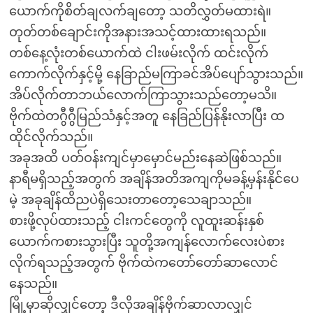
ယောက်ကိုစိတ်ချလက်ချတော့ သတိလွှတ်မထားရဲ။
တုတ်တစ်ချောင်းကိုအနားအသင့်ထားထားရသည်။
တစ်နေ့လုံးတစ်ယောက်ထဲ ငါးဖမ်းလိုက် ထင်းလိုက်
ကောက်လိုက်နှင့်မို့ နေခြာည်မကြာခင်အိပ်ပျော်သွားသည်။
အိပ်လိုက်တာဘယ်လောက်ကြာသွားသည်တော့မသိ။
ဗိုက်ထဲတဂွီဂွီမြည်သံနှင့်အတူ နေခြည်ပြန်နိုးလာပြီး ထ
ထိုင်လိုက်သည်။
အခုအထိ ပတ်ဝန်းကျင်မှာမှောင်မည်းနေဆဲဖြစ်သည်။
နာရီမရှိသည့်အတွက် အချိန်အတိအကျကိုမခန့်မှန်းနိုင်ပေ
မဲ့ အခုချိန်ထိညပဲရှိသေးတာတော့သေချာသည်။
စားဖို့လုပ်ထားသည့် ငါးကင်တွေကို လူထူးဆန်းနှစ်
ယောက်ကစားသွားပြီး သူတို့အကျန်လောက်လေးပဲစား
လိုက်ရသည့်အတွက် ဗိုက်ထဲကတော်တော်ဆာလောင်
နေသည်။
မြို့မှာဆိုလျှင်တော့ ဒီလိုအချိန်ဗိုက်ဆာလာလျှင်