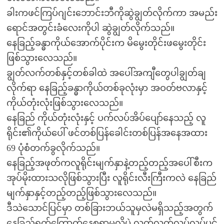
ခါးကဖင်ကြပ်ဂျင်းဘောင်းဘီကိုဆွဲချွတ်လိုက်ကာ အမည်း
ရောင်အတွင်းခံလေးကိုပါ ဆွဲချွတ်လိုက်သည်။
နေခြည့်ခန္ဓာကိုယ်အောက်ပိုင်းက မိမွေးတိုင်းဖမွေးတိုင်း
ဖြစ်သွားလေသည်။
ချွတ်လက်တစ်နှင့်တစ်ခါထဲ အပေါ်အကျီတွေပါချွတ်ချ
လိုက်ရာ နေခြည့်ခန္ဓာကိုယ်တစ်ခုလုံးမှာ အဝတ်ဗလာနှင့်
ကိုယ်တုံးလုံးဖြစ်သွားလေသည်။
နေခြည် ကိုယ်တုံးလုံးနှင့် ပက်လပ်အိပ်ပျော်နေသည့် လူ
ရိုင်း၏ကိုယ်ပေါ် ဖင်တစ်ပြန်ခေါင်းတစ်ပြန်အနေအထား
69 ပုံစံတက်ခွလိုက်သည်။
နေခြည့်အဖုတ်ကလူရိုင်းမျက်နှာနဲ့တည့်တည့်အပေါ်စီးက
အုပ်မိုးထားသလိုဖြစ်သွားပြီး လူရိုင်းလီးကြီးကလဲ နေခြည်
မျက်နှာနှင့်တည့်တည့်ဖြစ်သွားလေသည်။
ဒီသဲသောင်ပြင်မှာ တစ်ခြားဘယ်သူမှလဲမရှိသည့်အတွက်
နေခြည်ရှက်ကြောက်နေစရာမလိုပဲ လွတ်လွတ်လပ်လပ်ပင်