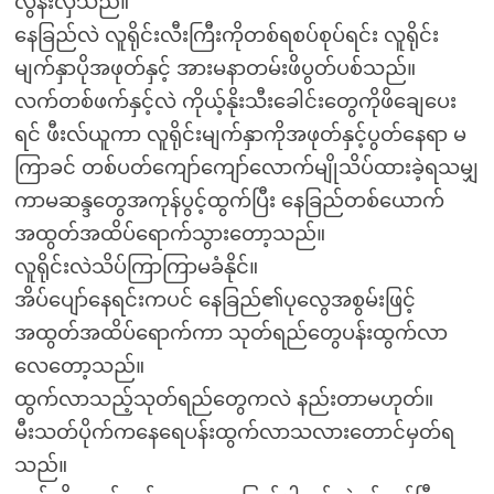
လွန်းလှသည်။
နေခြည်လဲ လူရိုင်းလီးကြီးကိုတစ်ရစပ်စုပ်ရင်း လူရိုင်း
မျက်နှာပိုအဖုတ်နှင့် အားမနာတမ်းဖိပွတ်ပစ်သည်။
လက်တစ်ဖက်နှင့်လဲ ကိုယ့်နိုးသီးခေါင်းတွေကိုဖိချေပေး
ရင် ဖီးလ်ယူကာ လူရိုင်းမျက်နှာကိုအဖုတ်နှင့်ပွတ်နေရာ မ
ကြာခင် တစ်ပတ်ကျော်ကျော်လောက်မျိုသိပ်ထားခဲ့ရသမျှ
ကာမဆန္ဒတွေအကုန်ပွင့်ထွက်ပြီး နေခြည်တစ်ယောက်
အထွတ်အထိပ်ရောက်သွားတော့သည်။
လူရိုင်းလဲသိပ်ကြာကြာမခံနိုင်။
အိပ်ပျော်နေရင်းကပင် နေခြည်၏ပုလွေအစွမ်းဖြင့်
အထွတ်အထိပ်ရောက်ကာ သုတ်ရည်တွေပန်းထွက်လာ
လေတော့သည်။
ထွက်လာသည့်သုတ်ရည်တွေကလဲ နည်းတာမဟုတ်။
မီးသတ်ပိုက်ကနေရေပန်းထွက်လာသလားတောင်မှတ်ရ
သည်။