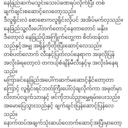
နေခြည်ဆက်မသွင်းသေးပဲခဏရပ်လိုက်ပြီး တစ်
ချက်ချင်းစဆောင့်လေတော့သည်။
ဒီလူရိုင်းလဲ စောစောကလူရိုင်းလိုပင် အအိပ်မက်လှသည်။
နေခြည်သူ့လီးပေါ်တက်တောင့်နေတာတောင် မနိုး။
ဒီတော့လဲ နေခြည်ပိုအကြိုက်တွေ့ကာ စိတ်ထန်လာ
သည်နှင့်အမျှ အရှိန်ကိုတိုးပြီးဆောင့်လေသည်။
တစ်ပတ်လောက် လီးနှင့်ပြတ်လပ်နေရာက အခုလိုပြန်
အလိုးခံရတော့လဲ တကယ့်စံချိန်မီလီးနှင့်မှ အလိုးခံနေရ
သည်။
မကြာခင်နေခြည်အပေါ်ကဆက်မဆောင့်နိုင်တော့တာ
ကြောင့် လူရိုင်းရင်ဘတ်ကြီးပေါ်လှဲချလိုက်ကာ အဖုတ်မှာ
လီးတပ်လျက်သားနှင့် ဖင်ကိုဘယ်ညှာမွှေ့ရမ်းပေးသည်။
အမောပြေသွားသည်နှင့် ချက်ချင်းပြန်ဆောင့်ပြန်လေ
သည်။
နောက်ထပ်အချက်သုံးဆယ်လောက်ဆောင့်အပြီးမှာတော့