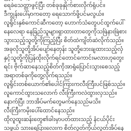
ရေခဲသေတ္တာဖွင့်ပြီး တစ်ခုခုနှိုက်စားလိုက်ရုံပင်။
ဒီကျွန်းပေါ်မှာကတော့ ရေသောက်ဖို့ပင်မလွယ်။
လူရိုင်းနှစ်ကောင်ဆီကတော့ ဟောက်သံတွေပင်ထွက်ပေါ်
နေလေရာ နေခြည်သူများရှာထားတာတွေကိုသဖြဲနားဖြဲစား
သွားသည့်သူတို့ကိုကြည့်ပြီး စိတ်ထဲကျိတ်ဆဲလိုက်သည်။
အခုလိုသူတို့အိပ်ပျော်နေတုန်း သူတို့ဘေးချထားသည့်လှံ
နှင့်သူတို့ကိုပြန်ထိုးလိုက်ရင်တောင်ကောင်းမလားဟုတွေး
ရင်း ဗိုက်ဆာနေသည့်စိတ်ကိုအာရုံပြောင်းသွားစေသည့်
အရာတစ်ခုကိုတွေ့လိုက်ရသည်။
လူရိုင်းတစ်ယောက်၏ပေါင်ကြားကလီးကြီးပင်ဖြစ်သည်။
လူကောင်ထွားသလောက် လီးကြီးကလဲထွားလှသည်။
နောက်ပြီး ဘာအိပ်မက်တွေမက်နေသည်မသိ။
လီးကြီးကမိုးပေါ်ထောင်နေသည်။
ထိုလူထူးဆန်းတွေ၏ခါးမှာပတ်ထားသည့် နံငယ်ပိုင်း
သဖွယ် သားရေပြားလေးက စိတ်လွတ်ကိုယ်လွတ်အိပ်နေ