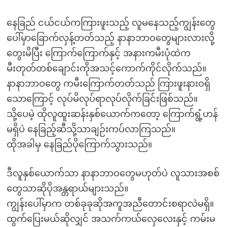
နေခြည် ငယ်ငယ်ကကြားဖူးသည့် လူမနေသည့်ကျွန်းတွေ
ပေါ်မှာခြောက်လှန့်တတ်သည့် နာနာဘာဝတွေများလားလို့
တွေးမိပြီး ကြောက်ကြောက်နှင့် အနားကမီးပုံထဲက
မီးတုတ်တစ်ချောင်းကိုအသင့်ကောက်ကိုင်လိုက်သည်။
နာနာဘာဝတွေ ကမီးကြောက်တတ်သည် ကြားဖူးနားဝရှိ
သောကြောင့် လုပ်မိလုပ်ရာလုပ်လိုက်ခြင်းဖြစ်သည်။
သို့ပေမဲ့ ထိုလူထူးဆန်းနှစ်ယောက်ကတော့ ကြောက်ရွံ့ဟန်
မရှိပဲ နေခြည့်ဆီသို့သာချဉ်းကပ်လာကြသည်။
ထိုအခါမှ နေခြည်ပိုကြောက်သွားသည်။
ဒီလူနှစ်ယောက်သာ နာနာဘာဝတွေမဟုတ်ပဲ လူသားအစစ်
တွေသာဆိုပိုအန္တရာယ်များသည်။
ကျွန်းပေါ်မှာက တစ်ခုခုဆိုအကူအညီတောင်းစရာလဲမရှိ။
ထွက်ပြေးမယ်ဆိုလျှင် အသက်ကယ်လှေလေးနှင့် ကမ်းမ