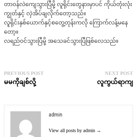
တာဝန်လဲကျေသွားပြီမို့ လူရိုင်းတွေနားမှာပင် ကိုယ်တုံးလုံး
ကျွတ်နှင့် လှဲအိပ်ချလိုက်တော့သည်။
လူရိုင်းနှစ်ယောက်နှင့်စတွေ့တုန်းကလို ကြောက်လန့်မနေ
တော့။
လရည်ဝင်သွားပြီမို့ အသေခင်သွားပြီဖြစ်လေသည်။
Post
Previous
N
PREVIOUS POST
NEXT POST
post:
p
မမကိုချစ်လို့
လူကွယ်ရာကျ
navigation
admin
View all posts by admin →