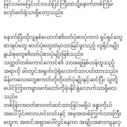
မြင်လမ်းမပြင်ပင်လယ်ပြင်ကြီးထဲသို့နောက်တစ်ကြိမ်
လှော်ခတ်ရုံသာရှိတော့သည်။
နောက်ပြီးထိုလူနှစ်ယောက်၏ဝတ်ပုံစားပုံကလဲ ရုပ်ရှင်တွေ
စာအုပ်တွေ ဓာတ်ပုံတွေထဲမှာသာမြင်ဖူးသည့် လူရိုင်းမျိုး
နွယ်စုတွေ၏ဝတ်ပုံစားပုံမျိုးဖြစ်သည်။
သတ္တဝါတစ်ကောင်ကောင်၏ သားရေဖြစ်ဟန်တူသည့်
အရာကို ခါးတွင်အရှက်လုံရုံလောက်သာပတ်ထားသည်။
မိန်းကလေးတွေစကတ်တိုတိုဝတ်ပုံမျိုးနှင့်ဆင်ပြီး သူတို့
ပေါင်ကြားကဖွားဖက်တော်ကိုဖုံးနိုင်ရုံလောက်သာရှိလေ
သည်။
တစ်ခြားအဝတ်စားဝတ်ဆင်ထားခြင်းမရှိပဲ ခန္ဓာကိုယ်
အပေါ်ပိုင်းဗလာဟင်းလင်းနှင့် အဖုအထစ်ကြွက်သားကြီး
တွေက အထင်အရှားပေါ်လွင်နေကာ အချိုးအစားကျနလှ