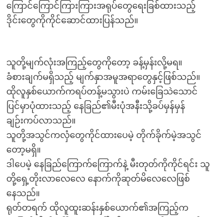
ကြောင်ကြောင်ကြားကြားအရုပ်တွေရေးခြစ်ထားသည့်
ဒိုင်းတွေကိုကိုင်ဆောင်ထားပြန်သည်။
သူတို့မျက်လုံးအကြည့်တွေကိုတော့ ခန့်မှန်းလို့မရ။
ခံစားချက်မရှိသည့် မျက်နှာအမူအရာတွေနှင့်ဖြစ်သည်။
ထိုလူနှစ်ယောက်ကရပ်တန့်မသွားပဲ ကမ်းခြေသဲသောင်
ပြင်မှာပုံထားသည့် နေခြည်၏မီးပုံအနီးသို့ခပ်မှန်မှန်
ချဉ်းကပ်လာသည်။
သူတို့အသွင်ကလှံတွေကိုင်ထားပေမဲ့ တိုက်ခိုက်မဲ့အသွင်
တော့မရှိ။
ဒါပေမဲ့ နေခြည်ကြောက်ကြောက်နဲ့ မီးတုတ်ကိုကိုင်ရင်း သူ
တို့ရှေ့တိုးလာလေလေ နောက်ကိုဆုတ်မိလေလေဖြစ်
နေသည်။
ရုတ်တရက် ထိုလူထူးဆန်းနှစ်ယောက်၏အကြည့်က