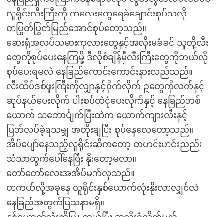
လူရိုင်းလီးကြီးကို ကလေးတွေရေခဲချောင်းစုပ်သလို
တပြွတ်ပြွတ်မြည်အောင်စုပ်တော့သည်။
ဆေးရုံအလုပ်သမားကုလားတွေနှင့်အလိုးမခံခင် သူတို့လီး
တွေကိုစုပ်ပေးနေကြမို့ ဒီလိုစံချိန်မှီလီးကြီးတွေကိုဘယ်လို
စုပ်ပေးရမလဲ နေခြည်ကောင်းကောင်းနားလည်သည်။
လီးထိပ်ဒစ်ဖူးကြီးကိုလျှာနှင့်ဝိုက်လိုက် ဥတွေကိုလက်နှင့်
ဆုပ်နယ်ပေးလိုက် ပါးစပ်ထဲငုံပေးလိုက်နှင့် နေခြည်တစ်
ယောက် သဘောင်္ပျက်ပြီးထဲက ယောက်ကျားလီးနှင့်
ပြတ်လပ်ခဲ့ရသမျှ အတိုးချပြီး စုပ်နေလေတော့သည်။
အိပ်ပျော်နေသည့်လူရိုင်းဆီကတော့ တဟင်းဟင်းညည်း
သံသာထွက်ပေါ်နေပြီး နိုးတော့မလာ။
တော်တော်လေးအအိပ်မက်လှသည်။
တကယ်လို့အခုနေ လူရိုင်းနှစ်ယောက်လုံးနိုးလာလျှင်လဲ
နေခြည်အတွက်ပြသနာမရှိ။