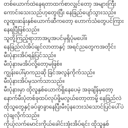
တစ်ယောက်ထဲနေရတာထက်စာလျှင်တော့ အများကြီး
ကောင်းသေးသည်ဟုတွေးပြီး နေခြည်ပျော်သွားသည်။
လူထူးဆန်းနှစ်ယောက်ဆီကတော့ ဟောက်သံတွေပင်ကြား
နေရပြီဖြစ်သည်။
သူတို့ကြည့်ရာဘာအပူအပင်မှရှိပုံမပေါ်။
နေခြည်လဲအိပ်ချင်လာတာနှင့် အရင်ညတွေကအတိုင်း
မီးပုံနားအိပ်ရန်ပြင်သည်။
မီးပုံနားမအိပ်လို့တော့မဖြစ်။
ကျွန်းပေါ်မှာကညဆို ခြင်အလွန်ကိုက်သည်။
မီးပုံနားအိပ်မှသက်သာသည်။
မီးပုံနားမှာ ထိုလူနှစ်ယောက်ရှိနေပေမဲ့ အခုချိန်မှတော့
နောက်မီးပုံတစ်ခုထပ်လုပ်ဖို့မလွယ်တော့တာမို့ နေခြည်လဲ
ထိုသူတွေနှင့်ခပ်ခွာခွာနေပြီးမီးပုံနဘေးသဲသောင်ပြင်ပေါ်ပဲ
လှဲချလိုက်သည်။
ကိုယ့်လက်မောင်းကိုယ်ခေါင်းအုံးအိပ်ရင်း ထိုသူနှစ်