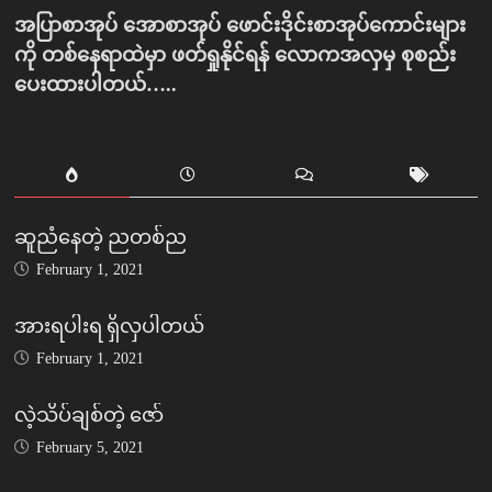
အပြာစာအုပ် အောစာအုပ် ဖောင်းဒိုင်းစာအုပ်ကောင်းများ
ကို တစ်နေရာထဲမှာ ဖတ်ရှုနိုင်ရန် လောကအလှမှ စုစည်း
ပေးထားပါတယ်…..
ဆူညံနေတဲ့ ညတစ်ည
February 1, 2021
အားရပါးရ ရှိလှပါတယ်
February 1, 2021
လဲ့သိပ်ချစ်တဲ့ ဇော်
February 5, 2021