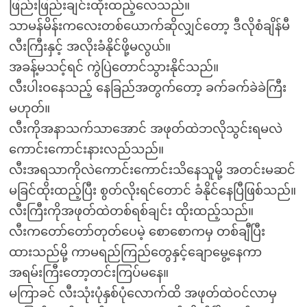
ဖြည်းဖြည်းချင်းထိုးထည့်လေသည်။
သာမန်မိန်းကလေးတစ်ယောက်ဆိုလျှင်တော့ ဒီလိုစံချိန်မီ
လီးကြီးနှင့် အလိုးခံနိုင်ဖို့မလွယ်။
အခန့်မသင့်ရင် ကွဲပြဲတောင်သွားနိုင်သည်။
လီးပါးဝနေသည့် နေခြည်အတွက်တော့ ခက်ခက်ခဲခဲကြီး
မဟုတ်။
လီးကိုအနာသက်သာအောင် အဖုတ်ထဲဘလိုသွင်းရမလဲ
ကောင်းကောင်းနားလည်သည်။
လီးအရသာကိုလဲကောင်းကောင်းသိနေသူမို့ အတင်းမဆင်
မခြင်ထိုးထည့်ပြီး စွတ်လိုးရင်တောင် ခံနိုင်နေပြီဖြစ်သည်။
လီးကြီးကိုအဖုတ်ထဲတစ်ရစ်ချင်း ထိုးထည့်သည်။
လီးကတော်တော်တုတ်ပေမဲ့ စောစောကမှ တစ်ချီပြီး
ထားသည်မို့ ကာမရည်ကြည်တွေနှင့်ချောမွေ့နေကာ
အရမ်းကြီးတော့တင်းကြပ်မနေ။
မကြာခင် လီးသုံးပုံနှစ်ပုံလောက်ထိ အဖုတ်ထဲဝင်လာမှ