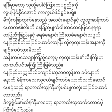
ချိန်မှာတော့ သူတို့ပေါင်ကြားကပစ္စည်းကို
လူမမြင်နိုင်အောင် ကာကွယ်နိုင်စွမ်းမရှိ။
မီးပုံကဖြာထွက်နေသည့် အလင်းရောင်နှင့် လူထူးဆန်းတစ်
ယောက်၏လီးကို နေခြည်မျက်ဝါးထင်ထင်မြင်နေရရာ
တဖြည်းဖြည်းနှင့် ရေခဲချောင်းကြီးတစ်ချောင်းသဖွယ်
နေခြည်စိတ်ထဲမြင်ယောင်လာပြီး ထိုလူထူးဆန်းအနားကို
ချဉ်းကပ်သွားမိသည်။
အနီးကပ်သေချာကြည့်တော့မှ လူထုးဆန်း၏လီးကြီးမှာ
တကယ်ပင်အကြီးကြီးဖြစ်သည်။
နေခြည်တက္ကသိုလ်ကျောင်းသူဘဝတုန်းက ခပ်နောက်
နောက် မိန်းကလေးသူငယ်ချင်းတစ်ယောက်လက်ဆောင်
ပေးခဲ့သည့် ရာဘာလီးတုကြီးကိုပင်မျက်လုံးထဲမြင်ယောင်
လာသည်။
ဒီလူရိုင်း၏လီးကြီးကတော့ ရာဘာလီးတုထက်တောင်ပို
ကြီးပုံပေါ်သည်။