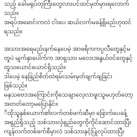
သည့် ခေါမရုပ်တုကြီးတွေလားပင်ထင်မှတ်မှားရလောက်
သည်။
အရပ်အမောင်းကလဲ ငါးပေ ဆယ်လက်မခန့်ရှိမည်ဟုထင်
ရသည်။
အသားအရေမည်းနက်နေပေမဲ့ အာဖရိကကပ္ပလီတွေနှင့်မ
တူပဲ မျက်နှာပေါက်က အာရှသား မလေးအနွယ်ဝင်တွေနှင့်
တူသယောင်ယောင်ရှိသည်။
ဒါပေမဲ့ နေခြည်စိတ်ထဲရမ်းသမ်းမှတ်ချက်ချခြင်း
ဖြစ်သည်။
မနုသဗေဒအကြောင်းကိုသေချာလေ့လာဖူးသူမဟုတ်တော့
အတတ်တော့မပြောနိုင်။
ိထိုသူနှစ်ယောက်၏လက်တစ်ဖက်ဆီမှာ ခြောက်ပေခန့်
အရှည်ရှိသည့် သစ်သားလှံရှည်တွေကိုကိုင်ဆောင်ထားပြီး
ကျန်လက်တစ်ဖက်စီမှာလဲ သစ်သားနှင့်ပြုလုပ်ထားပြီး