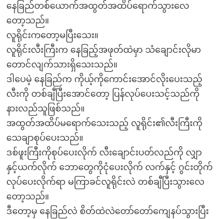
နေခြည်တစ်ယောက်အထွတ်အထိပ်ရောက်သွားလေ
တော့သည်။
လူရိုင်းကတော့မပြီးသေး။
လူရိုင်းလီးကြီးက နေခြည့်အဖုတ်ထဲမှာ သံချောင်းလိုမာ
တောင်လျက်သားရှိသေးသည်။
ဒါပေမဲ့ နေခြည်က ကိုယ့်ကိုကောင်းအောင်လိုးပေးသည့်
လီးကို တစ်ချီပြီးအောင်တော့ ပြန်လုပ်ပေးသင့်သည်ကို
နားလည်သူဖြစ်သည်။
အထွတ်အထိပ်မရောက်သေးသည့် လူရိုင်း၏လီးကြီးကို
သေချာစုပ်ပေးသည်။
ဒစ်ဖူးကြီးကိုစုပ်ပေးလိုက် လီးချောင်းပတ်လည်ကို လျှာ
နှင့်ယက်လိုက် ဘောတွေကိုငုံပေးလိုက် လက်နှင့် ဂွင်းတိုက်
လုပ်ပေးလိုက်ရာ မကြာခင်လူရိုင်းလဲ တစ်ချီပြီးသွားလေ
တော့သည်။
ဒီတော့မှ နေခြည်လဲ စိတ်ထဲလဲတော်တော်ကျေနပ်သွားပြီး