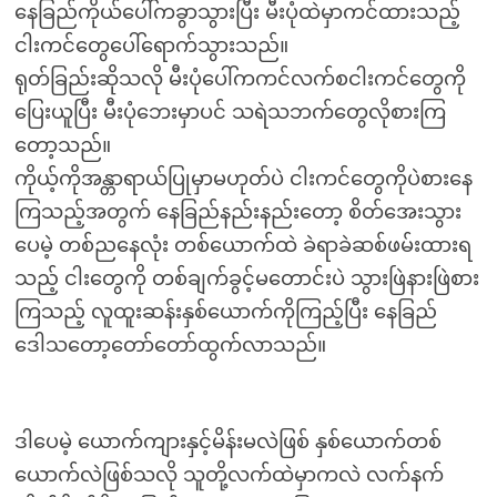
နေခြည်ကိုယ်ပေါ်ကခွာသွားပြီး မီးပုံထဲမှာကင်ထားသည့်
ငါးကင်တွေပေါ်ရောက်သွားသည်။
ရုတ်ခြည်းဆိုသလို မီးပုံပေါ်ကကင်လက်စငါးကင်တွေကို
ပြေးယူပြီး မီးပုံဘေးမှာပင် သရဲသဘက်တွေလိုစားကြ
တော့သည်။
ကိုယ့်ကိုအန္တာရာယ်ပြုမှာမဟုတ်ပဲ ငါးကင်တွေကိုပဲစားနေ
ကြသည့်အတွက် နေခြည်နည်းနည်းတော့ စိတ်အေးသွား
ပေမဲ့ တစ်ညနေလုံး တစ်ယောက်ထဲ ခဲရာခဲဆစ်ဖမ်းထားရ
သည့် ငါးတွေကို တစ်ချက်ခွင့်မတောင်းပဲ သွားဖြဲနားဖြဲစား
ကြသည့် လူထူးဆန်းနှစ်ယောက်ကိုကြည့်ပြီး နေခြည်
ဒေါသတော့တော်တော်ထွက်လာသည်။
ဒါပေမဲ့ ယောက်ကျားနှင့်မိန်းမလဲဖြစ် နှစ်ယောက်တစ်
ယောက်လဲဖြစ်သလို သူတို့လက်ထဲမှာကလဲ လက်နက်