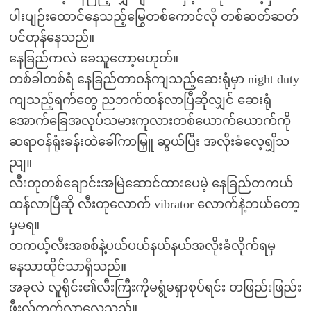
ပါးပျဉ်းထောင်နေသည့်မြွေတစ်ကောင်လို တစ်ဆတ်ဆတ်
ပင်တုန်နေသည်။
နေခြည်ကလဲ ခေသူတော့မဟုတ်။
တစ်ခါတစ်ရံ နေခြည်တာဝန်ကျသည့်ဆေးရုံမှာ night duty
ကျသည့်ရက်တွေ ညဘက်ထန်လာပြီဆိုလျှင် ဆေးရုံ
အောက်ခြေအလုပ်သမားကုလားတစ်ယောက်ယောက်ကို
ဆရာဝန်ရုံးခန်းထဲခေါ်ကာမြှူ ဆွယ်ပြီး အလိုးခံလေ့ရျှိသ
ညျ။
လီးတုတစ်ချောင်းအမြဲဆောင်ထားပေမဲ့ နေခြည်တကယ်
ထန်လာပြီဆို လီးတုလောက် vibrator လောက်နဲ့ဘယ်တော့
မှမရ။
တကယ့်လီးအစစ်နဲ့ပယ်ပယ်နယ်နယ်အလိုးခံလိုက်ရမှ
နေသာထိုင်သာရှိသည်။
အခုလဲ လူရိုင်း၏လီးကြီးကိုမရွံမရှာစုပ်ရင်း တဖြည်းဖြည်း
ဖီးလ်တက်လာလေသည်။