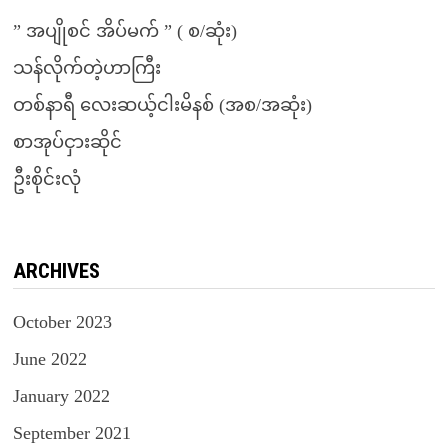
” အပျိုစင် အိပ်မက် ” ( စ/ဆုံး)
သန်လိုက်တဲ့ဟာကြီး
တစ်နာရီ လေးဆယ့်ငါးမိနစ် (အစ/အဆုံး)
စာအုပ်ငှားဆိုင်
ဦးစိုင်းလုံ
ARCHIVES
October 2023
June 2022
January 2022
September 2021