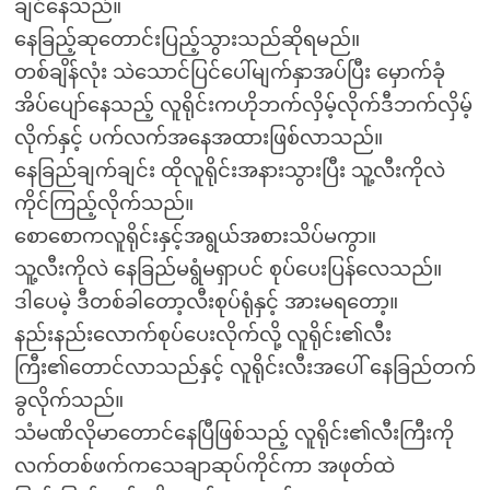
ချင်နေသည်။
နေခြည့်ဆုတောင်းပြည့်သွားသည်ဆိုရမည်။
တစ်ချိန်လုံး သဲသောင်ပြင်ပေါ်မျက်နှာအပ်ပြီး မှောက်ခုံ
အိပ်ပျော်နေသည့် လူရိုင်းကဟိုဘက်လှိမ့်လိုက်ဒီဘက်လှိမ့်
လိုက်နှင့် ပက်လက်အနေအထားဖြစ်လာသည်။
နေခြည်ချက်ချင်း ထိုလူရိုင်းအနားသွားပြီး သူ့လီးကိုလဲ
ကိုင်ကြည့်လိုက်သည်။
စောစောကလူရိုင်းနှင့်အရွယ်အစားသိပ်မကွာ။
သူ့လီးကိုလဲ နေခြည်မရွံမရှာပင် စုပ်ပေးပြန်လေသည်။
ဒါပေမဲ့ ဒီတစ်ခါတော့လီးစုပ်ရုံနှင့် အားမရတော့။
နည်းနည်းလောက်စုပ်ပေးလိုက်လို့ လူရိုင်း၏လီး
ကြီး၏တောင်လာသည်နှင့် လူရိုင်းလီးအပေါ် နေခြည်တက်
ခွလိုက်သည်။
သံမဏိလိုမာတောင်နေပြီဖြစ်သည့် လူရိုင်း၏လီးကြီးကို
လက်တစ်ဖက်ကသေချာဆုပ်ကိုင်ကာ အဖုတ်ထဲ