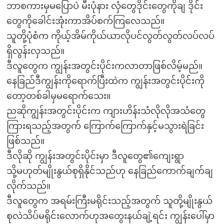
ဘာစကားမှမပြောပဲ မီးပုံနား လှံတွေဒိုင်းတွေကိုချ ဒိုင်း
တွေကိုခေါင်းအုံးကာအိပ်စက်ကြလေသည်။
သူတို့ပုံစံက ကိုယ့်အိမ်ကိုယ်ယာလိုပင်လွတ်လွတ်လပ်လပ်
ရှိလွန်းလှသည်။
ဒီလူတွေက ကျွန်းအတွင်းပိုင်းကလာတာဖြစ်လိမ့်မည်။
နေခြည်ဒီကျွန်းကိုရောက်ပြီးထဲက ကျွန်းအတွင်းပိုင်းကို
တော့တစ်ခါမှမရောက်သေး။
ညဆိုကျွန်းအတွင်းပိုင်းက ကျားဟိန်းသံလိုလိုအသံတွေ
ကြားရသည့်အတွက် ကြောက်ကြောက်နှင့်မသွားရဲခြင်း
ဖြစ်သည်။
ဒီလိုဆို ကျွန်းအတွင်းပိုင်းမှာ ဒီလူတွေ၏ကျေးရွာ
သို့မဟုတ်မျိုးနွယ်စုရှိနိုင်သည်ဟု နေခြည်ကောက်ချက်ချ
လိုက်သည်။
ဒီလူတွေက အရမ်းကြီးမရိုင်းသည့်အတွက် သူတို့မျိုးနွယ်
စုလဲသိပ်မရိုင်းလောက်ဟုအတွေးနယ်ချဲ့ရင်း ကျွန်းပေါ်မှာ