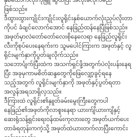
နှစ်ယောက်လုံးကိုမြှူ ဆွယ်ပြီး အလိုးခံလိုက်မည်
ဖြစ်သည်။
ဒီထွားထွားကျိုင်းကျိုင်းလူရိုင်းနှစ်ယောက်လုံးညှပ်လိုးတာ
ကိုပင် ခံချင်လောက်အောင် နေခြည်ထန်နေပြီဖြစ်သည်။
အဖုတ်မှာလဲတော်တော်လေးစိုနေလေရာ နေခြည်လူရိုင်း
လီးကိုစုပ်ပေးနေရက်းက သူမပေါင်ကြားက အဖုတ်နှင့် လူ
ရိုင်းမျက်နှာကိုပွတ်ချလိုက်သည်။
သဘောင်္ပျက်ပြီးထဲက အသက်ရှင်ဖို့အတွက်ပဲလုံးပန်းနေရ
ပြီး အခုမှကာမစိတ်ဆန္ဒတွေကိုဖြေလျှော့ခွင့်ရနေ
သည့်အတွက် လူရိုင်းမျက်နှာကို အဖုတ်နှင့်ပွတ်ရတာ
အလွန်အရသာရှိလှသည်။
ဒီကြားထဲ လူရိုင်း၏နှူတ်ခမ်းမွေးကြီးတွေကပါ
နေခြည်၏အဖုတ်ကိုလာစူးနေရာ ယားက်ျိယားကျိနှင့်
ဆေးရုံသန့်ရှင်းရေးဝန်ထမ်းကုလားတွေ အဖုတ်ယက်ပေး
တာခံရတုန်းကကဲ့သို့ အဖုတ်ထဲယားတက်လာပြီးကောင်း