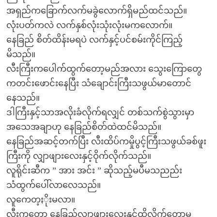
အရှည်ကခြောက်လက်မခွဲလောက်ရှိမည်ထင်သည်။
လုံးပတ်ကလဲ လက်နှစ်လုံးသုံးလုံးမကလောက်။
နေခြည် စိတ်ထိန်းမရပဲ လက်နှင့်ပင်စမ်းကိုင်ကြည့်
မိသည်။
လီးကြီးကပေါက်ထွက်တော့မည်အလား သွေးကြောတွေ
ကတင်းဖောင်းနေပြီး သံချောင်းကြီးသဖွယ်မာတောင်
နေသည်။
ဒါကြီးနှင့်သာအလိုးခံလိုက်ရလျှင် တစ်သက်စွဲသွားမှာ
အသေအချာဟု နေခြည်စိတ်ထဲထင်မိသည်။
နေခြည်အဆင့်တက်ပြီး လီးထိပ်ကမှိုပွင့်ကြီးသဖွယ်ခစ်ဖူး
ကြီးကို လျှာဖျားလေးနှင့်ဝိုက်လိုက်သည်။
လူရိုင်းဆီက ” အား အင်း ” ဆိုသည့်မပီမသညည်း
သံထွက်ပေါ်လာလေသည်။
လူကေတ့ႏိုးမလာ။
လီးကတော့ နေခြည့်လျှာဖျားလေးနှင့်ထိလိုက်တော့မှ