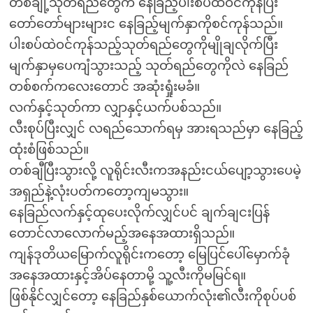
တစ်ချို့သုတ်ရည်တွေက နေခြည့်ပါးစပ်ထဲဝင်ကုန်ပြီး
တော်တော်များများင နေခြည့်မျက်နှာကိုစင်ကုန်သည်။
ပါးစပ်ထဲဝင်ကုန်သည့်သုတ်ရည်တွေကိုမျိုချလိုက်ပြီး
မျက်နှာမှပေကျံသွားသည့် သုတ်ရည်တွေကိုလဲ နေခြည်
တစ်စက်ကလေးတောင် အဆုံးရှုံးမခံ။
လက်နှင့်သုတ်ကာ လျှာနှင့်ယက်ပစ်သည်။
လီးစုပ်ပြီးလျှင် လရည်သောက်ရမှ အားရသည်မှာ နေခြည့်
ထုံးစံဖြစ်သည်။
တစ်ချီပြီးသွားလို့ လူရိုင်းလီးကအနည်းငယ်ပျော့သွားပေမဲ့
အရှည်နဲ့လုံးပတ်ကတော့ကျမသွား။
နေခြည်လက်နှင့်ထုပေးလိုက်လျှင်ပင် ချက်ချငးပြန်
တောင်လာလောက်မည့်အနေအထားရှိသည်။
ကျန်ဒုတိယမြောက်လူရိုင်းကတော့ မြေပြင်ပေါ်မှောက်ခုံ
အနေအထားနှင့်အိပ်နေတာမို့ သူ့လီးကိုမမြင်ရ။
ဖြစ်နိုင်လျှင်တော့ နေခြည်နှစ်ယောက်လုံး၏လီးကိုစုပ်ပစ်