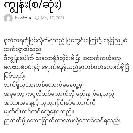
ကျွန်း(စ/ဆုံး)
by
admin
May 17, 2021
ရုတ်တရက်မြင်လိုက်ရသည့် မြင်ကွင်းကြောင့် နေခြည်မှင်
သက်သွားမိသည်။
ဒီကျွန်းပေါ်ကို သဘောင်္မုန်တိုင်းမိပြီး အသက်ကယ်လှေ
လေးတစ်စင်းနှင့် ရောက်နေခဲ့သည်မှာတစ်ပတ်လောက်ရှိပြီ
ဖြစ်သည်။
သက်ရှိလူသားတစ်ယောက်မှမတွေ့ခဲ့။
အခုတော့ ကပ္ပလီတစ်ယောက်လို မည်းနက်နေသည့်
အသားအရေနှင့် လူထွားကြီးနှစ်ယောက်ကို
မျက်ဝါးထင်ထင်တွေ့နေရသည်။
ညဘက်မို့ တောခြောက်တာလားလို့တောင်ထင်ရသည်။