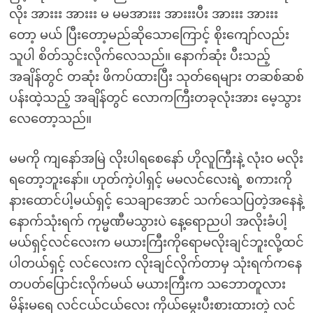
လိုး အားးး အားးး မ မမအားးး အားးးပီး အားးး အားးး
တော့ မယ် ပြီးတော့မည်ဆိုသောကြောင့် စိုးကျော်လည်း
သူပါ စိတ်သွင်းလိုက်လေသည်။ နောက်ဆုံး ပီးသည့်
အချိန်တွင် တဆုံး ဖိကပ်ထားပြီး သုတ်ရေများ တဆစ်ဆစ်
ပန်းထဲ့သည့် အချိန်တွင် လောကကြီးတခုလုံးအား မေ့သွား
လေတော့သည်။
မမကို ကျနော်အမြဲ လိုးပါရစေနော် ဟိုလူကြီးနဲ့ လုံးဝ မလိုး
ရတော့ဘူးနော်။ ဟုတ်ကဲ့ပါရှင့် မမလင်လေးရဲ့ စကားကို
နားထောင်ပါ့မယ်ရှင့် သေချာအောင် သက်သေပြတဲ့အနေနဲ့
နောက်သုံးရက် ကုမ္မဏီမသွားပဲ နေ့ရောညပါ အလိုးခံပါ့
မယ်ရှင့်လင်လေးက မယားကြီးကိုရောမလိုးချင်ဘူးလို့ထင်
ပါတယ်ရှင့် လင်လေးက လိုးချင်လိုက်တာမှ သုံးရက်ကနေ
တပတ်ပြောင်းလိုက်မယ် မယားကြီးက သဘောတူလား
မိန်းမရေ လင်ငယ်ငယ်လေး ကိုယ်မွေးပီးစားထားတဲ့ လင်