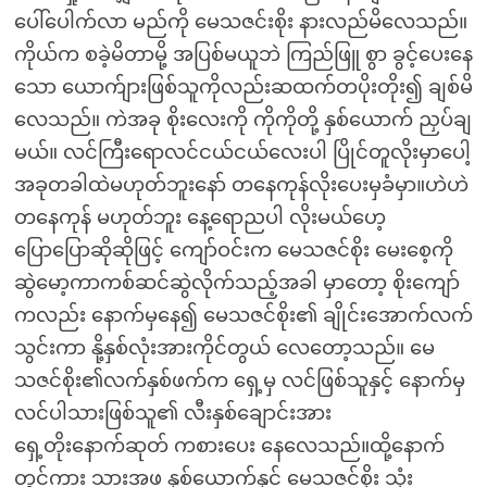
ပေါ်ပေါက်လာ မည်ကို မေသဇင်းစိုး နားလည်မိလေသည်။
ကိုယ်က စခဲ့မိတာမို့ အပြစ်မယူဘဲ ကြည်ဖြူ စွာ ခွင့်ပေးနေ
သော ယောက်ျားဖြစ်သူကိုလည်းဆထက်တပိုးတိုး၍ ချစ်မိ
လေသည်။ ကဲအခု စိုးလေးကို ကိုကိုတို့ နှစ်ယောက် ညှပ်ချ
မယ်။ လင်ကြီးရောလင်ငယ်ငယ်လေးပါ ပြိုင်တူလိုးမှာပေါ့
အခုတခါထဲမဟုတ်ဘူးနော် တနေကုန်လိုးပေးမှခံမှာ။ဟဲဟဲ
တနေကုန် မဟုတ်ဘူး နေ့ရောညပါ လိုးမယ်ဟေ့
ပြောပြောဆိုဆိုဖြင့် ကျော်ဝင်းက မေသဇင်စိုး မေးစေ့ကို
ဆွဲမော့ကာကစ်ဆင်ဆွဲလိုက်သည့်အခါ မှာတော့ စိုးကျော်
ကလည်း နောက်မှနေ၍ မေသဇင်စိုး၏ ချိုင်းအောက်လက်
သွင်းကာ နို့နှစ်လုံးအားကိုင်တွယ် လေတော့သည်။ မေ
သဇင်စိုး၏လက်နှစ်ဖက်က ရှေ့မှ လင်ဖြစ်သူနှင့် နောက်မှ
လင်ပါသားဖြစ်သူ၏ လီးနှစ်ချောင်းအား
ရှေ့တိုးနောက်ဆုတ် ကစားပေး နေလေသည်။ထို့နောက်
တွင်ကား သားအဖ နှစ်ယောက်နှင့် မေသဇင်စိုး သုံး