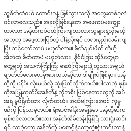
သူ့စိတ်ထဲဝယ် ထောင်းခနဲ့ ဖြစ်သွားသလို အတွေးတစ်ခုလဲ
ဝင်လာလေသည်။ အခုလိုဖြစ်နေတာ အဖေကပဲမကျွေး
တာလား အန်တီကပဲငတ်ကြီးကျတာလားသူများနဲ့လိုးမယ့်
အတူတူ အဖေ့သားဖြစ်တဲ့ ငါနဲ့လိုးရင် တရားနည်းလမ်းကျ
ပြီး သင့်တော်တာပဲ မဟုတ်လား။ ဖိတ်ချင်းဖိတ် ကိုယ့်
အိတ်ထဲ ဖိတ်တာပဲ မဟုတ်လား။ နိုင်ငံခြား ဆိုဒ်တွေမှာ
တွေ့ရတဲ့ အသက်ကြီးကြီး ဆော်ကြီးများနဲ့ တူသားအရွယ်
ချာတိတ်လေးတေခိုးစားတယ်ဆိုတာ ဒါမျိုးပဲဖြစ်မှာ။ အန်
တီ့ကို ဖန်ပီး လိုးမယ်လို့ ဆုံးဖြတ်လိုက်တယ်။ပါလာတဲ့ ဖုန်း
ကိုအမြန်ထုတ်ပီးအန်တီနဲ့ ကိုဘစိုး ဖြစ်နေတာတွေကို အမိ
အရ မူဗီရိုက်ထား လိုက်တယ်။ အသံမကြားအောင် ကုမ္မ
ဏီကို ပြန်လာခဲ့တယ်။ ရုံးဆင်းခါနီးအချိန်မှာ အန်တီ့ဆီက
ဖုန်းဝင်လာတယ်။သား အန်တီအိမ်တန်းပြန်ပြီ သားရုံးဆင်း
ရင် လာခဲ့တော့ အန်တီ့ကို မစောင့်နဲ့တော့တဲ့။ရုံးဆင်းတာနဲ့