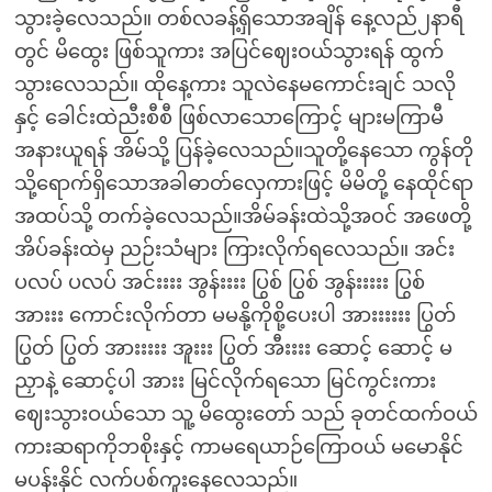
သွားခဲ့လေသည်။ တစ်လခန့်ရှိသောအချိန် နေ့လည်၂နာရီ
တွင် မိထွေး ဖြစ်သူကား အပြင်ဈေးဝယ်သွားရန် ထွက်
သွားလေသည်။ ထိုနေ့ကား သူလဲနေမကောင်းချင် သလို
နှင့် ခေါင်းထဲညီးစီစီ ဖြစ်လာသောကြောင့် များမကြာမီ
အနားယူရန် အိမ်သို့ ပြန်ခဲ့လေသည်။သူတို့နေသော ကွန်တို
သို့ရောက်ရှိသောအခါဓာတ်လှေကားဖြင့် မိမိတို့ နေထိုင်ရာ
အထပ်သို့ တက်ခဲ့လေသည်။အိမ်ခန်းထဲသို့အဝင် အဖေတို့
အိပ်ခန်းထဲမှ ညဉ်းသံများ ကြားလိုက်ရလေသည်။ အင်း
ပလပ် ပလပ် အင်းးးး အွန်းးးး ပြွစ် ပြွစ် အွန်းးးးး ပြွစ်
အားးး ကောင်းလိုက်တာ မမနို့ကိုစို့ပေးပါ အားးးးးး ပြွတ်
ပြွတ် ပြွတ် အားးးးး အူးးး ပြွတ် အီးးးး ဆောင့် ဆောင့် မ
ညှာနဲ့ ဆောင့်ပါ အားး မြင်လိုက်ရသော မြင်ကွင်းကား
ဈေးသွားဝယ်သော သူ့ မိထွေးတော် သည် ခုတင်ထက်ဝယ်
ကားဆရာကိုဘစိုးနှင့် ကာမရေယာဉ်ကြောဝယ် မမောနိုင်
မပန်းနိုင် လက်ပစ်ကူးနေလေသည်။