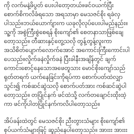
ကို လက်မနဲ့ဖိပွတ် ပေးပါတော့တယ်။ဖင်ဝယက်ပြီး
စောက်စိကလိခံရသော အရသာမှာ မေသဇင်စိုး ရခဲလှ
ပါသည်။ဘယ်ယောက်ျားက ယခုလိုလုပ်ပေးပါမည်နည်း။
သူ့ကို အစွဲကြီးစွဲစေရန် စိုးကျော်၏ စေတနာသာဖြစ်ချေ
တော့သည်။ တီဆားနှင့်တွေ့သလို တွန့်တွန့်လူးကာ
အသိစိတ်ပျောက်လောက်အောင် အကောင်းကြီးကောင်းပါ
ပေသည်။လှိုက်ခနဲလှိုက်ခနဲ ပြီးခါနီးအချိန်တွင် ချက်
ကောင်းစောင့်နေသောအဖေတူသား မောင်စိုးကျော်သည်
ရုတ်တရက် ယက်နေခြင်းကိုရပ်ကာ စောက်ပတ်ထဲလျှာ
သွင်း၍ ကစ်ဆင်ဆွဲသလို စောက်ပတ်အား ကစ်ဆင်ဆွဲပါ
တော့သည်။ တပြိုင်နက် ဖင်ထဲသို့ လက်တချောင်းထိုးထဲ့
ကာ ဖင်ကိုပါတပြိုင်နက်ကလိပါတော့သည်။
အိပ်ခန်းထဲတွင် မေသဇင်စိုး ညီးတွားသံများ စိုးကျော်၏
စုပ်ယက်သံများဖြင့် ဆူညံနေပါတော့သည်။ အားးး အားးး