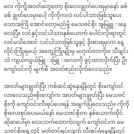
လေ ကိုကို့အဝတ်တွေတော့ စိုးလေးချွတ်ပေးရမှာနော် ခစ်
ခစ် ချွတ်ပေးမှာပေါ့ ကိုကိုကလဲ လင်ပါသားဖြစ်သူပေး
သောအကြံ အောင်တော့မည်မို့ မေသဇင်စိုး အူမြူူ းနေ
လေပြီ။ လင်နှင့်လင်ပါသားနှစ်ယောက် ပေါင်းလိုးရာတွင်
လင်မသိအောင် လင်ပါသားဖြစ်သူနှင့် ခိုးစားရမှာက နေ့
တိုင်းကြုံရမယ့် အတွေ့ကြုံမျိုးမှ မဟုတ်တာကိုး။ သီချင်း
သံ ကျယ်ကျယ်မြူ းမြူ းလေးကို ဖွင့်ထားလိုက်ပြီး ဦး
ကျော်ဝင်းကို မျက်စိ အဝတ်စည်းလိုက်လေသည်။
အဝတ်များချွတ်ပြီး ကစ်ဆင်ဆွဲနေချိန်တွင် စိုးကျော်ဝင်
လာလေသည်။စိုးကျော်က အဝတ်များချွတ်ပြီး မေသဇင်
စိုးကို ကျော်ဝင်းလီးစုပ်ပေးရန် အချက်ပြလေသည်။ ကိုကို
စိုးလေးစုပ်ပေးမယ်နော် မေသဇင်စိုးက နှစ်ယောက်ထိုင်
ဆိုဖာပေါ်မှာ လေးဘက်ထောက်လျက် ကျော်ဝင်းက မေ
သဇင်စိုးရှေ့တွင် မတ်တပ်ရပ်လျက် လီးစုပ်ခံနေချိန်တွင်