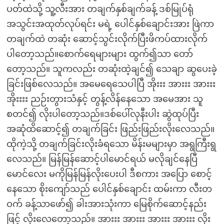
ပတ်ထဲသို့ သူ့လီးအား တချက်နှစ်ချက်ခန့် ဒစ်မြုပ်ရုံ
အသွင်းအထုတ်လုပ်ရင်း မရဲ့ ပေါင်နှစ်ချောင်းအား ဖြဲကာ
တချက်ထဲ တဆုံး ဆောင့်သွင်းလိုက်ပြီးဖိကပ်ထားလိုက်
ပါတော့သည်။စောက်ရေများများ ထွက်၍သာ တော်
တော့သည်။ သူကလည်း တဆုံးထဲ့ချင်၍ သေချာ ဆွပေးခဲ့
ခြင်းဖြစ်လေသည်။ အမေရေသေပါပြီ အိုးးး အားးး အားးး
အိုးးးး ညဉ်းတွားသံနှင့် တွန့်လိန်နေသော အမေအား သူ
စတင်၍ လိုးပါတော့သည်။ဒစ်ပေါ်လုနီးပါး ဆွဲထုပ်ပြီး
အဆုံထိဆောင့်၍ တချက်ခြင်း ဖြည်းဖြည်းလိုးလေသည်။
ထိုကဲ့သို့ တချက်ခြင်းလိုးခံရသော မိန်းမများမှာ အရွကြီးရွ
လေသည်။ မြန်မြန်ဆောင့်ပါမောင်ရယ် မလိုချင်နေပြီ
မောင်လေး မကိုမြန်မြန်လိုးပေးပါ ဒီစကား အပြော စောင့်
နေသော စိုးကျော်သည် ပေါင်နှစ်ချောင်း ထမ်းကာ လီးတ
ဝက် ခန့်သာဖော်၍ ခါးအားသုံးကာ မြေစိုက်ဆောင့်နည်း
ဖြင့် လိုးလေတော့သည်။ အားးး အားးး အားးး အားးး လိုး