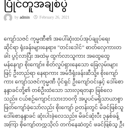
ပြိုင်တူအချစ်ပွဲ
by
admin
February 26, 2021
ကျော်သဇင် ကုမ္မဏီ၏ အပေါ်ဆုံးထပ်အုပ်ချုပ်ရေး
ဆိုင်ရာ ရုံးခန်းများနေရာ။ ”တင်းဒေါင်” ဓာတ်လှေကားတ
ခါး ပွင့်လာပြီး အထဲမှ ထွက်လာသူကား အထွေထွေ
မန်နေဂျာ စိုးကျော်။ စိတ်လှုပ်ရှားနေသော ခြေလှမ်းများ
ဖြင့် ဦးတည်ရာ နေရာကား အမ်ဒီရုံးခန်းဆီသို့။ စိုးကျော်
ကား ကျော်သဇင်ကုမ္မဏီ ပိုင်ရှင် ဦးကျော်ဝင်းနှင့် ဒေါ်စော
နန္ဒာခင်တို့၏ တစ်ဦးထဲသော သားလှရတနာ ဖြစ်လေ
သည်။ ငယ်စဉ်ကျောင်းသားဘဝကို အပူပင်မရှိသာယာစွာ
ဖြတ်ကျော်ခဲ့သော်လည်း စိုးကျော် ၉တန်းတွင် မိခင်ဖြစ်သူ
ဒေါ်စောနန္ဒာခင် ဆုံးပါးခဲ့လေသည်။ မိခင်ဆုံးပီး ၃နှစ်ခန့်
အကြာ စိုကျော်တက္ကသိုလ် တက်နေဆဲတွင် ဖခင်ဖြစ်သူ ဦး