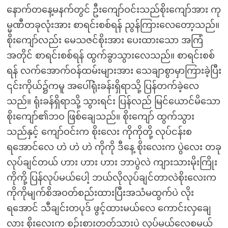
နောက်တနေ့မနက်တွင် ဦးကျော်ဝင်းသည်စိုးကျော်အား ကု
မ္မဏီတခုလုံးအား စာရင်းစစ်ရန် ညွန်ကြားလေတော့သည်။
စိုးကျော်လည်း မေသဇင်စိုးအား ပေးထားသော အကြံ
အတိုင် စာရင်းစစ်ရန် ထွက်ခွာသွားလေသည်။ စာရင်းစစ်
ရန် လက်အောက်ဝန်ထမ်းများအား သေချာစွာမှာကြားခဲ့ပြီး
၎င်းကိုယ်၌ကမူ အပေါ်ရုံးခန်းရှိရာသို့ ပြန်တက်ခဲ့လေ
သည်။ ရုံးခန်ရှိရာသို့ သွားရင်း ပြန်လည် မြင်ယောင်မိသော
စိုးကျော်၏ဘဝ ဖြစ်ချေသည်။ စိုးကျော် ထွက်သွား
သည်နှင့် ကျော်ဝင်းက စိုးလေး ကိုကိုတို့ လုပ်ငန်းစ
ရအောင်လေ ဟဲ ဟဲ ဟဲ ကိုကို ဒီနေ့ စိုးလေးက ပွဲလေး တခု
လုပ်ချင်တယ် ဟား ဟား ဟား ဘာပွဲလဲ ကျားသားမိုးကြိုး
ကိုကို့ ပြန်လုပ်မယ်ပေါ့ ဘယ်လိုလုပ်ချင်တာလဲစိုးလေးက
ကိုကိုမျက်စိအဝတ်စည်းထားပြီးအသံမထွက်ပဲ လိုး
ရအောင် သီချင်းတပုဒ် ဖွင့်ထားမယ်လေ ကောင်းလှချေ
လား စိုးလေးက စဉ်းစားတတ်သားပဲ လုပ်မယ်လေစမယ်