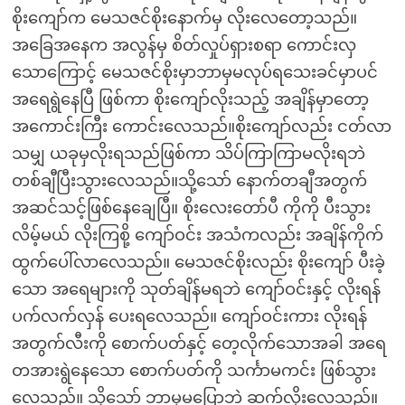
စိုးကျော်က မေသဇင်စိုးနောက်မှ လိုးလေတော့သည်။
အခြေအနေက အလွန်မှ စိတ်လှုပ်ရှားစရာ ကောင်းလှ
သောကြောင့် မေသဇင်စိုးမှာဘာမှမလုပ်ရသေးခင်မှာပင်
အရေရွဲနေပြီ ဖြစ်ကာ စိုးကျော်လိုးသည့် အချိန်မှာတော့
အကောင်းကြီး ကောင်းလေသည်။စိုးကျော်လည်း ငတ်လာ
သမျှ ယခုမှလိုးရသည်ဖြစ်ကာ သိပ်ကြာကြာမလိုးရဘဲ
တစ်ချီပြီးသွားလေသည်။သို့သော် နောက်တချီအတွက်
အဆင်သင့်ဖြစ်နေချေပြီ။ စိုးလေးတော်ပီ ကိုကို ပီးသွား
လိမ့်မယ် လိုးကြစို့ ကျော်ဝင်း အသံကလည်း အချိန်ကိုက်
ထွက်ပေါ်လာလေသည်။ မေသဇင်စိုးလည်း စိုးကျော် ပီးခဲ့
သော အရေများကို သုတ်ချိန်မရဘဲ ကျော်ဝင်းနှင့် လိုးရန်
ပက်လက်လှန် ပေးရလေသည်။ ကျော်ဝင်းကား လိုးရန်
အတွက်လီးကို စောက်ပတ်နှင့် တေ့လိုက်သောအခါ အရေ
တအားရွဲနေသော စောက်ပတ်ကို သင်္ကာမကင်း ဖြစ်သွား
လေသည်။ သို့သော် ဘာမှမပြောဘဲ ဆက်လိုးလေသည်။