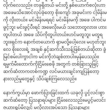
လိုက်လေသည်။ တခုရှိတယ် မင်းတို့ နှစ်ယောက်စလုံးဟာ
အဖေမသိအောင်လုပ်ခဲ့တော့ စိုးကျော် အခုမင်းက ငါ့မိန်းမ
ကို လိုးတယ်။ မင်းမိန်းမရရင် မင်းမိန်းမကို အဖေ ပါကင်မ
ဖွင့်ဘူး မင်းဖွင့်ပီးရင် အဖေလိုးမယ် သဘောတူလား။ ဟား
တူပါတယ် အဖေ သိပ်ကိုတူပါတယ်။ဟင်မတူဘူး မတူရ
ဘူး။ရှင်က နောက်တယောက် ရှာမလို့ပေါ့လေ။ မဟုတ်ဘူး
လေ စိုးလေးရဲ့ အချစ် နှင့်ဆက်သီးသန့်ဖြစ်တယ်ဆိုတာ ခွဲ
မြင်စမ်းပါကွာငါက မင်းကိုဘဲချစ်တာပါ။မှန်ပေသည်။
ရမ္မက်မီးတောက်ကိုငြိမ်းစေဖို အတွက် တစ်ခြားသူဖြင့်
ဆက်ဆံတာကတစ်ကဏ္ဍ လင်မယားချင်းကျပြန်တော့
နားလည်မှုတွေနှင့် သိပ်ချစ်ကြလေသည်။
နောက်ကွယ်မှာ ဖောက်ပြားခြင်းထက် ယခုလို ပွင့်လင်းစွာ
ဆက်ဆံတော့ ပြသနာရပ်များ ငြိမ်းလေသည်။မပွင့်မလင်း
ဇယားရှုပ်မိလျှင် မလိုလားအပ်သော ပြသနာများ