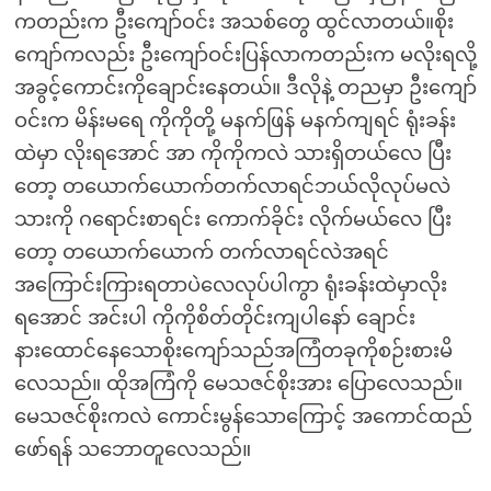
ကတည်းက ဦးကျော်ဝင်း အသစ်တွေ ထွင်လာတယ်။စိုး
ကျော်ကလည်း ဦးကျော်ဝင်းပြန်လာကတည်းက မလိုးရလို့
အခွင့်ကောင်းကိုချောင်းနေတယ်။ ဒီလိုနဲ့ တညမှာ ဦးကျော်
ဝင်းက မိန်းမရေ ကိုကိုတို့ မနက်ဖြန် မနက်ကျရင် ရုံးခန်း
ထဲမှာ လိုးရအောင် အာ ကိုကိုကလဲ သားရှိတယ်လေ ပြီး
တော့ တယောက်ယောက်တက်လာရင်ဘယ်လိုလုပ်မလဲ
သားကို ဂရောင်းစာရင်း ကောက်ခိုင်း လိုက်မယ်လေ ပြီး
တော့ တယောက်ယောက် တက်လာရင်လဲအရင်
အကြောင်းကြားရတာပဲလေလုပ်ပါကွာ ရုံးခန်းထဲမှာလိုး
ရအောင် အင်းပါ ကိုကိုစိတ်တိုင်းကျပါနော် ချောင်း
နားထောင်နေသောစိုးကျော်သည်အကြံတခုကိုစဉ်းစားမိ
လေသည်။ ထိုအကြံကို မေသဇင်စိုးအား ပြောလေသည်။
မေသဇင်စိုးကလဲ ကောင်းမွန်သောကြောင့် အကောင်ထည်
ဖော်ရန် သဘောတူလေသည်။