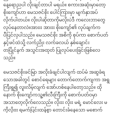
နေ့ရောညပါ လိုးချင်တာပါ မရယ်။ စကားအဆုံးမှာတော့
စိုးကျော်ဟာ မေသဇင်စိုး ပေါင်ကြားမှာ မျက်နှာအပ်
လိုက်ပါတယ်။ လိုးပါဆိုတာကိုမလိုးပဲဒီ ကလေးဘာတွေ
လုပ်နေတာလဲ။အားးး အားးး စိုးကျော်၏ လုပ်ချက်က
ပီပြင်လှပါသည်။ မေသဇင်စိုး အစိကို စုပ်ကာ စောက်ပတ်
နှင့်ဖင်ထဲသို့ လက်ညိုး လက်ခလယ် နှစ်ချောင်း
တပြိုင်နက် အသွင်းအထုတ် ပြုလုပ်ပေးခြင်းဖြစ်လေ
သည်။
မေသဇင်စိုးခင်မြာ အလိုးခံချင်ပါလျက် ထပ်မံ အဆွခံရ
သောအခါတွင် စောင်ရေများ တောက်တောက်ကျကာ အရွ
ကြီးရွ၍ လူးလိမ့်လျက် အော်ဟစ်နေပါတော့သည်။ ထို
နောက် စိုးကျော်ကသူ့၏လီးကြီးကို စောက်ပတ်ဝမှာ
အသာတေ့လိုက်လေသည်။ လိုးးး လိုးး မရဲ့ မောင်လေး မ
ကိုလိုးးး ရမက်ပြင်းထန်စွာ တောင်းခံနေသော မစောက်