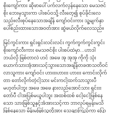
စိုးကျော်ကား ဆိုဖာပေါ် ပက်လက်လှန်နေသော မေသဇင်
စိုး ဘေးမှသွားကာ ပါးစပ်ဝသို့ လီးတေ့၍ စုပ်ခိုင်းလေ
သည်။လီးစုပ်နေသောအချိန် ကျော်ဝင်းကား သူ့မျက်နှာ
ပေါ်စည်းထားသောအဝတ်အား ဆွဲဖယ်လိုက်လေသည်။
မြင်ကွင်းကား ရှင်းရှင်းလင်းလင်း ကွက်ကွက်ကွင်းကွင်း
စိုးကျော်လီးကား မေသဇင်စိုး ပါးစပ်ထဲမှာ…ဟာဒါ
ဘယ်လို ဖြစ်တာလဲ ဟင် အဖေ အု အုအု ကိုကို သုံး
ယောက်သားအံ့အားသင့်သွားသောအချိန်တခဏသတိဝင်
လာသူကား ကျော်ဝင်း ဟားးးဟားးး ဟားးး ကောင်းလိုက်
တာ တော်လိုက်တဲ့ငါ့သား မင်းကငါ့ထက်သာသွားပီ
မဟုတ်ပါဘူး အဖေ အဖေ နားလည်အောင်သား ရှင်းးး
တော်ပီ ငါအပြစ်မယူပါဘူး အထစ်ထစ် ငေါ့ငေါ့ဖြစ်နေ
သော သားဖြစ်သူနှင့်အံအားသင့်ကာ ဘာလုပ်ရမှန်းမသိ
ဖြစ်နေသော မိန်းမဖြစ်သူတို့အား သေချာကြည့်ကာ ပြော