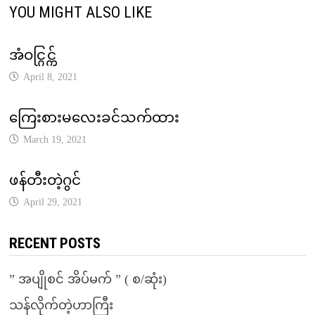
YOU MIGHT ALSO LIKE
အံဝင္ဂြင္က်
April 8, 2021
ကြေးစားမလေးခင်သက်ထား
March 19, 2021
ဖန်တီးတဲ့ဂွင်
April 29, 2021
RECENT POSTS
” အပျိုစင် အိပ်မက် ” ( စ/ဆုံး)
သန်လိုက်တဲ့ဟာကြီး