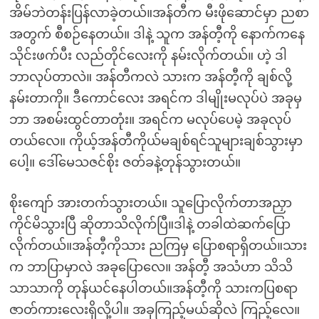
အိမ်ဘဲတန်းပြန်လာခဲ့တယ်။အန်တီက မီးဖိုဆောင်မှာ ညစာ
အတွက် စီစဉ်နေတယ်။ ဒါနဲ့ သူက အန်တီ့ကို နောက်ကနေ
သိုင်းဖက်ပီး လည်တိုင်လေးကို နမ်းလိုက်တယ်။ ဟဲ့ ဒါ
ဘာလုပ်တာလဲ။ အန်တီကလဲ သားက အန်တီ့ကို ချစ်လို့
နမ်းတာကို။ ဒီကောင်လေး အရင်က ဒါမျိုးမလုပ်ပဲ အခုမှ
ဘာ အစမ်းထွင်တာတုံး။ အရင်က မလုပ်ပေမဲ့ အခုလုပ်
တယ်လေ။ ကိုယ့်အန်တီကိုယ်မချစ်ရင်သူများချစ်သွားမှာ
ပေါ့။ ဒေါ်မေသဇင်စိုး ဇတ်ခနဲ့တုန်သွားတယ်။
စိုးကျော် အားတက်သွားတယ်။ သူပြောလိုက်တာအညှာ
ကိုင်မိသွားပြီ ဆိုတာသိလိုက်ပြီ။ဒါနဲ့ တခါထဲဆက်ပြော
လိုက်တယ်။အန်တီ့ကိုသား ညကြမှ ပြောစရာရှိတယ်။သား
က ဘာပြာမှာလဲ အခုပြောလေ။ အန်တီ့ အသံဟာ သိသိ
သာသာကို တုန်ယင်နေပါတယ်။အန်တီ့ကို သားကပြစရာ
ဇာတ်ကားလေးရှိလို့ပါ။ အခုကြည့်မယ်ဆိုလဲ ကြည့်လေ။