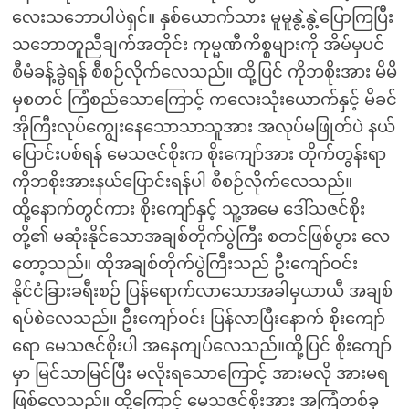
လေးသဘောပါပဲရှင်။ နှစ်ယောက်သား မူမူနွဲ့နွဲ့ပြောကြပြီး
သဘောတူညီချက်အတိုင်း ကုမ္မဏီကိစ္စများကို အိမ်မှပင်
စီမံခန့်ခွဲရန် စီစဉ်လိုက်လေသည်။ ထို့ပြင် ကိုဘစိုးအား မိမိ
မှစတင် ကြံစည်သောကြောင့် ကလေးသုံးယောက်နှင့် မိခင်
အိုကြီးလုပ်ကျွေးနေသောသာသူအား အလုပ်မဖြုတ်ပဲ နယ်
ပြောင်းပစ်ရန် မေသဇင်စိုးက စိုးကျော်အား တိုက်တွန်းရာ
ကိုဘစိုးအားနယ်ပြောင်းရန်ပါ စီစဉ်လိုက်လေသည်။
ထို့နောက်တွင်ကား စိုးကျော်နှင့် သူ့အမေ ဒေါ်သဇင်စိုး
တို့၏ မဆုံးနိုင်သောအချစ်တိုက်ပွဲကြီး စတင်ဖြစ်ပွား လေ
တော့သည်။ ထိုအချစ်တိုက်ပွဲကြီးသည် ဦးကျော်ဝင်း
နိုင်ငံခြားခရီးစဉ် ပြန်ရောက်လာသောအခါမှယာယီ အချစ်
ရပ်စဲလေသည်။ ဦးကျော်ဝင်း ပြန်လာပြီးနောက် စိုးကျော်
ရော မေသဇင်စိုးပါ အနေကျပ်လေသည်။ထို့ပြင် စိုးကျော်
မှာ မြင်သာမြင်ပြီး မလိုးရသောကြောင့် အားမလို အားမရ
ဖြစ်လေသည်။ ထို့ကြောင့် မေသဇင်စိုးအား အကြံတစ်ခု