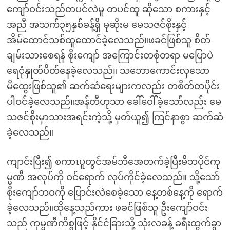
ကျော်ဝင်းသည်တပင်လဲမူ တပင်ထူ ဆိုသော စကားနှင့်
အညီ အသက်၃၅နှစ်ခန့်ရှိ မုဆိုးမ မေသဇင်စိုးနှင့်
အိမ်ထောင်သစ်ထူထောင်ခဲ့လေသည်။ဖခင်ဖြစ်သူ စိတ်
ချမ်းသားစေရန် စိုးကျော် အကြောင်းတစုံတရာ မပြောပဲ
ရေငုံနှုတ်ပိတ်နေခဲ့လေသည်။ သဘောကောင်းလှသော
မိထွေးဖြစ်သူ၏ ဆက်ဆံရေးများကလည်း တစိတ်တပိုင်း
ပါဝင်ခဲ့လေသည်။အန်တီဟုသာ ခေါ်ဝေါ်ခဲ့သော်လည်း မေ
သဇင်စိုးမှာသားအရင်းကဲ့သို့ မှတ်ယူ၍ ကြင်နာစွာ ဆက်ဆံ
ခဲ့လေသည်။
ကျာင်းပြီး၍ စကာၤပူတွင်အမ်ဘီအေတက်ခဲ့ပြီးမိဘပိုင်ကု
မ္မဏီ အလုပ်ကို ဝင်ရောက် လုပ်ကိုင်ခဲ့လေသည်။ သို့သော်
စိုးကျော်ဘဝကို ပြောင်းလဲစေခဲ့သော နေ့တစ်နေ့ကို ရောက်
ခဲ့လေသည်။ထိုနေ့သည်ကား ဖခင်ဖြစ်သူ ဦးကျော်ဝင်း
သည် ကုမ္မဏီကိစ္စဖြင့် နိုင်ငံခြားသို့ သုံးလခန့် ခရီးထွက်ခွာ