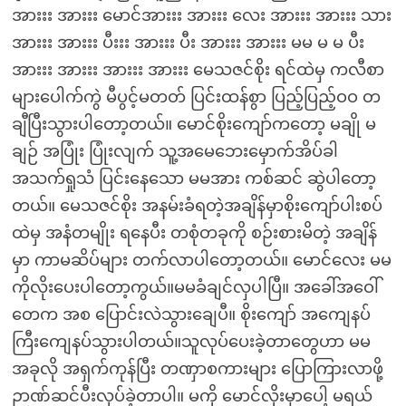
အားးး အားးး မောင်အားးး အားးး လေး အားးး အားးး သား
အားးး အားးး ပီးးး အားးး ပီး အားးး အားးး မမ မ မ ပီး
အားးး အားးး အားးး အားးး မေသဇင်စိုး ရင်ထဲမှ ကလီစာ
များပေါက်ကွဲ မီပွင့်မတတ် ပြင်းထန်စွာ ပြည့်ပြည့်ဝဝ တ
ချီပြီးသွားပါတော့တယ်။ မောင်စိုးကျော်ကတော့ မချို မ
ချဉ် အပြုံး ပြုံးလျက် သူ့အမေဘေးမှောက်အိပ်ခါ
အသက်ရှုသံ ပြင်းနေသော မမအား ကစ်ဆင် ဆွဲပါတော့
တယ်။ မေသဇင်စိုး အနမ်းခံရတဲ့အချိန်မှာစိုးကျော်ပါးစပ်
ထဲမှ အနံတမျိုး ရနေပီး တစုံတခုကို စဉ်းစားမိတဲ့ အချိန်
မှာ ကာမဆိပ်များ တက်လာပါတော့တယ်။ မောင်လေး မမ
ကိုလိုးပေးပါတော့ကွယ်။မမခံချင်လှပါပြီ။ အခေါ်အဝေါ်
တေက အစ ပြောင်းလဲသွားချေပီ။ စိုးကျော် အကျေနပ်
ကြီးကျေနပ်သွားပါတယ်။သူလုပ်ပေးခဲ့တာတွေဟာ မမ
အခုလို အရှက်ကုန်ပြီး တဏှာစကားများ ပြောကြားလာဖို့
ဉာဏ်ဆင်ပီးလုပ်ခဲ့တာပါ။ မကို မောင်လိုးမှာပေါ့ မရယ်