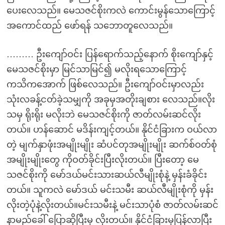
ပေးလေသည်။ မေသဇင်စိုးကလဲ ကောင်းမွန်သောကြောင့်
အကောင်ထည် ဖော်ရန် သဘောတူလေသည်။
……… ဦးကျော်ဝင်း ပြန်ရောက်သည့်နောက် စိုးကျော်နှင့်
မေသဇင်စိုးမှာ မြင်သာမြင်၍ မလိုးရသောကြောင့်
ကသိကအောက် ဖြစ်လေသည်။ ဦးကျော်ဝင်းမှာလည်း
သုံးလခန့်ငတ်ခဲ့သမျှကို အခုမှအတိုးချစား လေသည်။လိုး
သမှ ရိုးရိုး မလိုးဘဲ မေသဇင်စိုးကို ဇာတ်လမ်းဆင်လိုး
တယ်။ ဟန်ဆောင် မဒိန်းကျင့်တယ်။ နိုင်ငံခြားက ဝယ်လာ
တဲ့ မျက်နှာဖုံးအမျိုးမျိုး ဆံပင်တုအမျိုးမျိုး ဆက်စ်ဝတ်စုံ
အမျိုးမျိုးတွေ ကိုဝတ်ခိုင်းပြီးလိုးတယ်။ ပြီးတော့ မေ
သဇင်စိုးကို မော်ဒယ်မင်းသားဆယ်လီမျိုးစုံနဲ့ မှန်းခံခိုင်း
တယ်။ သူကလဲ မော်ဒယ် မင်းသမီး ဆယ်လီမျိုးစုံကို မှန်း
လိုးတဲ့ပုံနဲ့လိုးတယ်။မင်းသမီးနဲ့ မင်းသာပုံစံ ဇာတ်လမ်းဆင်
နာမည်ခေါ် ပြောဆိုပြီးမှ လိုးတယ်။ နိုင်ငံခြားမှပြန်လာပြီး