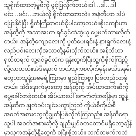
သူရိုက်ထားတဲ့မူဗီကို ဖွင့်ပြလိုက်တယ်။ဒါ…ဒါ…ဒါ
မင်း…မင်း…ဘယ်လို ရိုက်ထားတာလဲ။ အန်တီဟာ ဒါပဲ
ပြောနိုင်ပြီး ရှိုက်ကြီးတငယ်ငိုပါတော့တယ်။စိုးကျော်ဟာ
အန်တီ့ကို အသာအယာ ရင်ခွင်ထဲဆွဲယူ ပွေ့ဖက်ထားလိုက်
တယ်။ အန်တီ့ကျောလေးကို ပွတ်ပေးရင်းနဲ့ နားရွက်လေးနဲ့
လည်ပင်းလေးကိုအသာတို့နမ်းလိုက်တယ်။ အန်တီဟာ
ရုတ်တရက် သူ့ရင်ခွင်ထဲက ရုန်းထွက်ပြီးသူ့ကိုစိုက်ကြည့်
လို့လာတယ်။အဲဒီနောက် ဘယ်သူကစလိုက်မှန်းမသိအနမ်း
တွေဟာသူနဲ့အမေရဲ့ကြားမှာ ရှည်ကြာစွာ ဖြစ်တည်လာခဲ့
တယ်။ အဲဒီနောက်မှာတော့ အန်တီ့ကို အိပ်ယာထက်ဆီကို
ပွေ့ခေါ်လာခဲ့တယ်။ အိပ်ယာပေါ် ရောက်တဲ့အချိန်မှာ သူနဲ့
အန်တီက နှုတ်ခမ်းချင်းမကွာကြဘဲ ကိုယ်စီကိုယ်စီ
အဝတ်အစားတွေကိုချွတ်ပြစ်လိုက်ကြသည်။ အန်တီရော
သူပါ အဝတ်အစားဆိုလို့ ချည်မျှင်စတတောင်မရှိတော့ချိန်
မှာသူကအန်တီ့နို့တွေကို စပြီးစို့တယ်။ လက်တဖက်ကလဲ