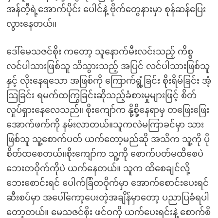
အန်တီ့ရဲ့အောက်ပိုင်း ပေါင်နဲ့ ဗိုက်တွေနားမှာ စုန်ဆန်ပြေး
လွားနေတယ်။
ဒေါ်မေသဇင်စိုး ကတော့ သူနောက်မီးလင်းသည့် ကိစ္စ
လင်ပါသားဖြစ်သူ သိသွားသည့် အပြင် လင်ပါသားဖြစ်သူ
နှင့် လိုးနေရသော အဖြစ်ကို ကြောက်ရွံ့ခြင်း စိုးရိမ်ခြင်း အံ့
သြခြင်း ရမက်ထကြွခြင်းဆိုသည့်ခံစားမှုများဖြင့် စိတ်
လှုပ်ရှားနေလေသည်။ စိုးကျော်က နို့စို့နေရာမှ တဖြေးဖြေး
အောက်ဖက်ကို နမ်းလာတယ်။သူကလဲမကြာခင်မှာ သား
ဖြစ်သူ သူ့စောက်ပတ် ယက်တော့မည်ဆို အသိက သူ့ကို ပို
စိတ်ထစေတယ်။စိုးကျော်က သူ့ကို စောက်ပတ်မထိစေပဲ
ဘေးတဝိုက်ကိုပဲ ယက်နေတယ်။ သူက ထိစေချင်လို့
ဘေးစောင်းရင် ပေါက်ခြံတဝိုက်မှာ အောက်စောင်းပေးရင်
ဆီးစပ်မှာ အပေါ်ကော့ပေးတဲ့အချိန်မှာတော့ ပညာပြခံရပါ
တော့တယ်။ မေသဇင်စိုး ဖင်ဝကို ယက်ပေးရင်းနဲ့ စောက်စိ