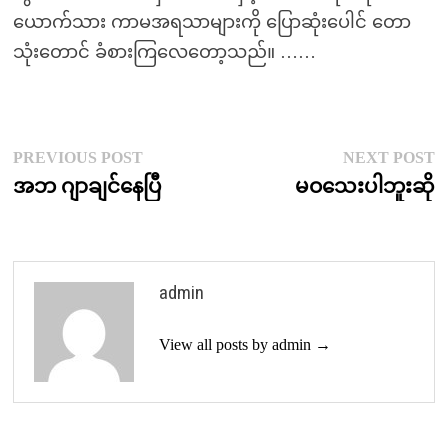
ယောက်သား ကာမအရသာများကို ပြောဆုံးပေါင် တော
သုံးတောင် ခံစားကြလေတော့သည်။ ……
Post
Previous
N
PREVIOUS POST
NEXT POST
post:
p
အဘ ဂျာချင်နေပြီ
မဝသေးပါဘူးဆို
navigation
admin
View all posts by admin →