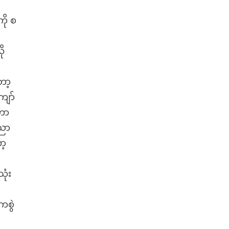
ို စ
ို
ော့
ျော်
ရတာ
ပညာ
ာ့
ုံး
ကစွဲ