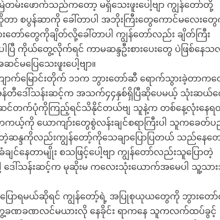
ဲတမ်းဖောက်သည်ကတော့ မရှိသေးဖူးပေါ့ဗျာ ကျွန်တော်တို့
ိုတာ စပွန်ဆာကို ခေါ်တာပါ အဘိုးကြီးတွေကောင်မလေးတွေက
းတော်တွေကိုချိတ်လို့ခေါ်တာပါ ကျွန်တော်လည်း ချိတ်ကြီး
ာပါပြီ ကိုယ်တွေ့လိုက်ရင် ကာမဆန္ဒဦးစားပေးတွေ ပဲဖြစ်နေသလ
ဆင်မပြေသေးဖူးပေါ့ဗျာ။
ကျောက်မြောင်းတိုက် ၁၁က ဘွားတော်ဆီ ရောက်သွားခဲ့တာကတ
 အန်တီဒေါ်သန်းဆင့်က အသက်၄၄နှစ်ရှိပြီဆိုပေမယ့် သုံးဆယ်က
တက်ပုံကိုကြည့်ရင်သိနိုင်တယ်ဗျ သူနဲ့က တစ်နေ့လုံးနေ
ကယ့်ကို ယောကျာ်းတွေစွဲလန်းချင်စရာကြီးပါ သူကခေတ်
ျင်တဲ့ဆန္ဒကိုလည်းကျွန်တော့်ကိုသေချာပြောပြတယ် သည်နေတေ
းခံချင်နေတာမျိုး စသဖြင့်ပေါ့ဗျာ ကျွန်တော်လည်းသူပြောတဲ့
ါ့ ဒေါ်သန်းဆင့်က မုဆိုးမ ကလေးသုံးယောက်အမေပါ သူ့သားသ
ောရမယ်ဆိုရင် ကျွန်တော့်ရဲ့ အပြုစုယုယတွေကို ဘွားတော်
တွေ့ခဏခဏလင်မယားလို နေခိုင်း ရာကနေ သူကလက်ထပ်ခွင့်