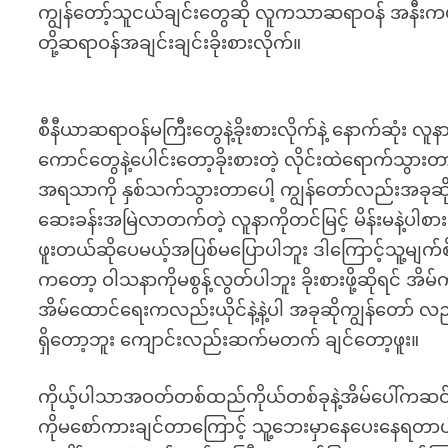
ကျွန်တော့်သူငယ်ချင်းတွေဆို လူကသာဆရာဝန် အနီး
တို့ဆရာဝန်အချင်းချင်းခိုးစားလိုက်။
စီနီယာဆရာဝန်မကြီးတွေနဲ့ခိုးစားလိုက်နဲ့ နောက်ဆုံး လူ
ကောင်တွေနဲ့ပေါင်းတော့ခိုးစားတဲ့ လိုင်းထဲရောက်သွားတ
အရသာကို နှစ်သက်သွားတာပေါ့ ကျွန်တော်လည်းအခုဆို 
ဆေးခန်းအမြဲလာတက်တဲ့ လူနာကိုတင်မြင့် မိန်းမနဲ့ပါစ
ဖူးတယ်ဆိုပေမယ့်အပြစ်မပြောပါဘူး ဒါကြောင့်သူ့မျက်စိ
ကတော့ ဝါသနာကိုမစွန့်လွတ်ပါဘူး ခိုးစားဖို့ဆိုရင် အ
အိမ်ထောင်ရေးကလည်းယိုင်နဲ့နဲ့ပါ အခုဆိုကျွန်တော် လ
ရှိတော့ဘူး ကျောင်းလည်းဆက်မတက် ချင်တော့ဖူး။
ကိုယ့်ပါသာအဝတ်တစ်ထည်ကိုယ်တစ်ခုနဲ့အိမ်ပေါ်ကဆင်း
ကိုမစော်ကားချင်တာကြောင့် သူ့ဘေးမှာနေပေးနေရတာပါ