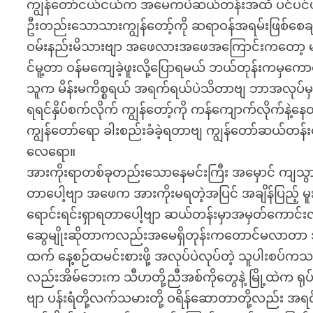
ကျွန်တော်ငယ်ငယ်က အမေကပဲဆယ်တန်းအထိ ပင်ပင်ပန်း
ဦးတည်းသောသားကျွန်တော့်ကို ဆရာဝန်အရမ်းဖြစ်စေချ
ဝမ်းနည်းမိသားဗျာ အဖေလားအဖေအကြောင်းကတော့ မ
င်မူ့တာ ဝန်မကျေခဲ့ဖူးလို့ပြောရမယ် ဘယ်တုန်းကမှကော
သူက မိန်းမကိစ္စရယ် အရက်ရယ်ပဲသိတာဗျ ဘာအလုပ်မှ
ရရင်နှိပ်စက်လိုက် ကျွန်တော့်ကို ကန်ကျောက်လိုက်နဲ
ကျွန်တော်ရော ခါးစည်းခံခဲ့ရတာဗျ ကျွန်တော်ဆယ်တန်
လေရော။
အားကိုးရာတစ်ခုတည်းသောနေမင်းကြီး အမှောင် ကျသွာ
တာပေါ့ဗျာ အဖေက အားကိုးမရတဲ့အပြင် အချိန်ပြည့် မူး
ရောင်းရင်းရှာရတာပေါ့ဗျာ ဆယ်တန်းမှာအမှတ်ကောင်းလ
ဆွေမျိုးဆိုတာကလည်းအမေရှိတုန်းကတောင်မလာတာ အခ
ထက် နေ့စဉ်ထမင်းစားဖို့ အလုပ်ပဲလုပ်တဲ့ သူပါးစပ
လည်းအိမ်ဘေးက သီဟတို့ညီအစ်ကိုတွေနဲ့ မြို့ထဲက ရုပ်ရ
ဗျာ ပန်းရံတို့လက်သမားတို့ ဝရိန်ဆောတာတို့လည်း အရ