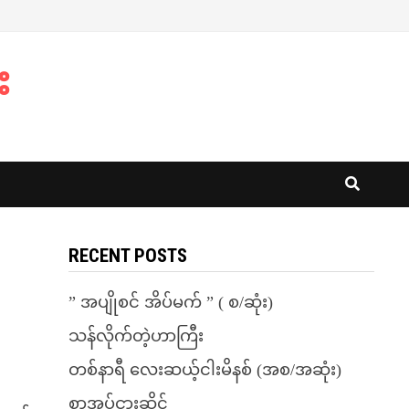
း
RECENT POSTS
” အပျိုစင် အိပ်မက် ” ( စ/ဆုံး)
သန်လိုက်တဲ့ဟာကြီး
တစ်နာရီ လေးဆယ့်ငါးမိနစ် (အစ/အဆုံး)
စာအုပ်ငှားဆိုင်