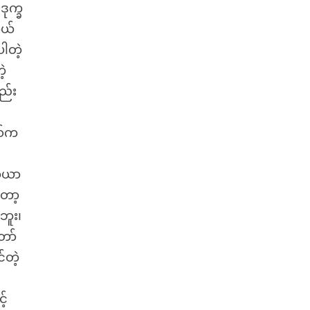
ုက္ခ
တယ်
ါတဲ့
ဲ့
ည်း
စ်က
သာယာ
တော့
ဘူး၊
တော်
်တဲ့
့်