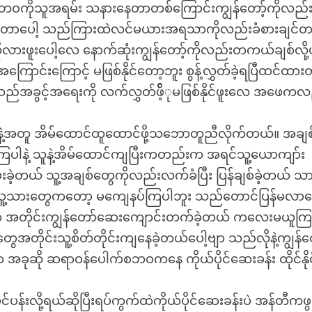
့်ဘဝကိုသူအရမ်း သနားနေတာတစ်ကြောင်းကျွန်တော့်ကိုလည်းဒ
ါတာပေါ့ သည်ကြားထဲလင်မယားအရသာကိုလည်းခံစားချင်
းဖူးပေါ့လေ နောက်ဆုံးကျွန်တော့်ကိုလည်းတကယ်ချစ်လို့ပ
ာင်းကြောင့် မဖြစ်နိုင်တော့ဘူး စွန့်လွှတ်ခဲ့ရပြီထင်ထားတ
သည်အခွင့်အရေးကို လက်လွှတ်ဖိ့်ုမဖြစ်နိုင်ဖူးလေ အဖေကလ
ဲ့အတူ အိမ်ထောင်ထူထောင်ဖို့သဘောတူညီလိုက်တယ်။ အချ
မေးကြပါနဲ့ သူနဲ့အိမ်ထောင်ကျပြီးကတည်းက အရင်သူ့ယောကျာ်း
းခဲ့တယ် သူ့အချစ်တွေကိုလည်းလက်ခံပြီး ပြန်ချစ်ခဲ့တယ် 
ေါ့ သူ့သားတွေကတော့ မကျေနပ်ကြပါဘူး သည်တောင်ပြန်မလာ
ဲ့ အတိုင်းကျွန်တော်ဆေးကျောင်းတက်ခဲ့တယ် ကလေးမယူကြ
မူ့တွေအတိုင်းသူ့စိတ်တိုင်းကျနေခဲ့တယ်ပေါ့ဗျာ သည်လိုနဲ့ကျွန်
 အခုဆို ဆရာဝန်ပေါက်စဘဝကနေ ကိုယ်ပိုင်ဆေးခန်း ထိုင်နိုင
င်ပန်းလို့ရယ်ဆိုပြီးရပ်ကွက်ထဲကိုယ်ပိုင်ဆေးခန်းပဲ အန်တီကဖွင