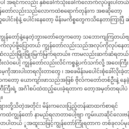
ာတာပါ အရင်ကလည်း နှစ်ခေါက်သုံးခေါက်လောက်လုပ်ဖူးပါတယ
 ကျွန်တော်လည်းသည်လောကထဲစရောက်တုန်းက အစဆိုတော့
ါင်းစုံနဲ့ ပေါင်းနေတော့ မိန်းမကိစ္စတွေကသိနေတာကြာပြီ ဆ
့် ကျွန်တော့်နဲ့နေတဲ့ဘွားတော်တွေကတော့ သဘောကျကြတယ်ဗ
်လုပ်ဖို့ပြောတယ် ကျွန်တော်လည်းသည်အလုပ်ကိုလုပ်နေ
်ဆံလည်းမြိုးမြိုးမြက်မြက်ရတယ်။ ကာမလည်းဆက်ဆံရတယ်ပ
လဲဝပေါ့ ကျွန်တော်လည်းလိင်ကစ္စနဲ့ပက်သက်လို့ အဝေးကြီး
အားပါးတရလိုးတာတွေ ၊ အဖေမိန်းမပေါင်းစုံခေါ်လိုးခဲ့
ံရတာကတော့ ယောကျာ်းဖာသည်အဖြစ် ဗိုလ်ကတော်တစ်ဦးနဲ့ နေခဲ
ကြီးရဲ့ အင်္ဂါစပ်ထဲထည့်ပေးခဲ့ရတာက တော့အမှတ်တရပါပဲ
ရ။
်ဗျားတို့သိတဲ့အတိုင်း မိန်းကလေးပြည့်တန်ဆာထက်စာရင်
ထဲကျွန်တော် နာမည်ရလာတာပေါ့ဗျာ ကွမ်းယာဆိုင်လေးဗန်
လာပါတယ် ူအထူးသဖြင့်ကျွန်တော်ကြုံရတာက တစ်ခုလပ်မုဆ