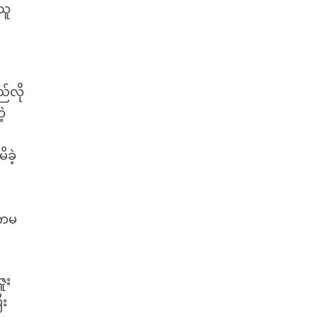
သူ
ည်လို
ဲ့
ခဲ့
်ကမ
ူး
ီး