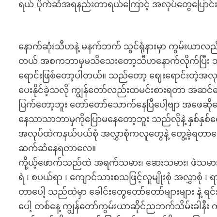
ရယ် ပိုက်ဆံအရနည်းတာရယ်ကြောင့် အလုပ်တွေပြောင်း
နောက်ဆုံးသီဟနဲ့ မနက်ဘက် သွင်ရုံနားမှာ ကွမ်းယာလည်
တယ် အစကဘာမှမသိသေးတော့သီဟနောက်လိုက်ပြီး သင်ရတာ
ရောင်းဖြစ်တော့ပါတယ်။ သည်တော့ ဈေးရောင်းတဲ့အလုပ
ပေးနိုင်ခဲ့သလို ကျွန်တော်လည်းထမင်းစားရတာ အဆ
ပြက်တော့ဘူး တော်တော်သောက်နေပြီပေါ့ဗျာ အဖေဆို
နေသာသာဘာမှကိုပြောမနေတော့ဘူး သည်လိုနဲ့ နှစ်န
အလုပ်ထဲကနယ်ပယ်စုံ အလွှာစုံကလူတွေနဲ့ တွေ့ခဲ့ရတာပေါ့
ဆက်ဆံနေရတာလေ။
ကို့ယ့်ဖောက်သည်ထဲ အရက်သမား၊ ဆေးသမား၊ ဖဲသမားတ
ရဲ ၊ စပယ်ရာ ၊ ကျောင်သားစသဖြင့်လူမျိုးစုံ အလွှာစုံ 
တာပေါ့ သည်ထဲမှာ ခေါင်းတွေတော်တော်များများ နဲ့ ရင်းန
ပေါ့ တစ်နေ့ ကျွန်တော်ကွမ်းယာဆိုင်ညဘက်သိမ်းခါန