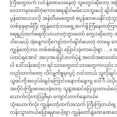
ကြီးတွေထက် လင်နဲ့ခဏဝေးနေတဲ့ သူတွေပဲဆိုတော့ အမြ
လောကမှာခေါ်တဲ့စကားအရချိတ်မမိသေးဘူးပေါ့ ချိတ်ဆ
ပွန်ဆာပေးသလို အန်တီမမတွေထဲ စပွန်ဆာပေးနိုင်တဲ့ဘွာ
တစ်ခုခုမှာမိပြီး ကျွန်တော့်ဘဝရှေ့ဆက်ဖို့ကြံနေတာကြ
ရေရှည်ထက်ရေတိုသာယာတဲ့ဘွားတော် တွေပဲဆိုတော့ အ
ဒါပေမယ့် အဲ့နေ့ကကိုကျော်ထက်ချိတ်ပေးတဲ့ တာမွေ 
ကျွန်တော့်ဘဝ တစ်ဆစ်ချိုး ပြောင်းခဲ့တာပေါ့ဗျာ ….။
ပဲထင်ရအောင် အလှအပပြင်တက်ပုံနဲ့ အဝတ်အစားဝတ်ဆင်
ပါ ဒေါ်သန်းဆင့်က ရင်သားတွေတင်သားတွေကလည်း တ
လည်းတက်တော့ လိင်မူ့ကိစ္စမှာပွင့် လင်းတယ် သူလိုခ
သူဖင်ကိုအလုပ်ခံချင်ကြောင်း၊နောက်နေ့ကျ ဒေါ်ဂီ ပဲလို
အတိုင်းကြိုးစားပေးခဲ့တော့ သူနဲ့အဆင်ပြေသွားတယ်ပေ
ယောက်လုံးကသြဇီမှာ ကျောင်းတက်နေတယ်။
သုံးယောက်လုံး ကျွန်တော့်ထက်အသက် ကြီးကြတယ်ဗျ ပြ
လန်းသွားတယ်ပြောရမှာပေါ့ဗျာ ကျွန်တော်နဲ့ခဏခဏ