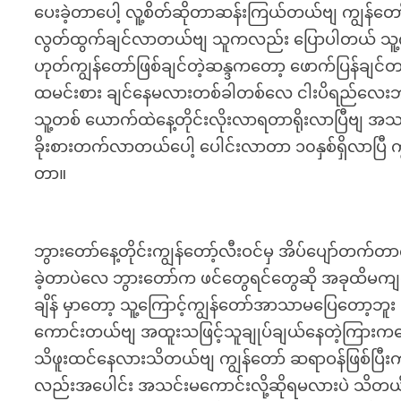
ပေးခဲ့တာပေါ့ လူ့စိတ်ဆိုတာဆန်းကြယ်တယ်ဗျ ကျွန်
လွတ်ထွက်ချင်လာတယ်ဗျ သူကလည်း ပြောပါတယ် သူ့ကိုသ
ဟုတ်ကျွန်တော်ဖြစ်ချင်တဲ့ဆန္ဒကတော့ ဖောက်ပြန်ချင်တာ
ထမင်းစား ချင်နေမလားတစ်ခါတစ်လေ ငါးပိရည်လေးဘာ 
သူ့တစ် ယောက်ထဲနေ့တိုင်းလိုးလာရတာရိုးလာပြီဗျ အ
ခိုးစားတက်လာတယ်ပေါ့ ပေါင်းလာတာ ၁၀နှစ်ရှိလာ
တာ။
ဘွားတော်နေ့တိုင်းကျွန်တော့်လီးဝင်မှ အိပ်ပျော
ခဲ့တာပဲလေ ဘွားတော်က ဖင်တွေရင်တွေဆို အခုထိမကျသေးဖ
ချိန် မှာတော့ သူ့ကြောင့်ကျွန်တော်အာသာမပြေတော့ဘူး
ကောင်းတယ်ဗျ အထူးသဖြင့်သူချုပ်ချယ်နေတဲ့ကြားကနေ
သိဖူးထင်နေလားသိတယ်ဗျ ကျွန်တော် ဆရာဝန်ဖြစ်ပြီ
လည်းအပေါင်း အသင်းမကောင်းလို့ဆိုရမလားပဲ သိတယ်