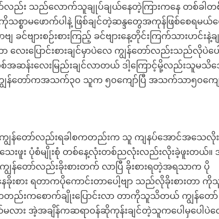
တော်လည်း သည်လောက်သူချုပ်ချယ်နေတဲ့ကြားကနေ တစ်ခါတစ
စ္စာမဖောက်ပါနဲ့ ဖြစ်ချင်တဲ့ဆန္ဒတွေအကုန်ဖြစ်စေရမယ်ပေ
ဗျ ခင်ဗျားစဉ်းစားကြည့် ခင်ဗျားနေ့တိုင်းကြက်သားဟင်းနဲ့ခ
လေးပြောင်းစားချင်မှာပဲလေ ကျွန်တော်လည်းသည်လိုပဲပေါ
သစ်အဆန်းလေးမြည်းချင်လာတယ် ဒါ့ကြောင့်မို့လည်းသူမသိအ
ပြီ ကျွန်တော်ကအသက်၃၀ သူက ၅၀ကျော်ပြီ အသက်သာ၅၀ကျေ
်တက်တာကျွန်တော်လည်းရခါစကတည်းက သူ ကျနပ်အောင်အသေလို
ူး ပုံစံမျိုးစုံ တစ်နေ့လုံးတစ်ညလုံးလည်းလိုးခဲ့ဖူးတယ်။ 
 ကျွန်တော်လည်းခိုးစားတက် လာပြီ ခိုးစားရတဲ့အရသာက ပို
ခိုးစား ရတာကပိုကောင်းတာပေါ့ဗျာ သည်လိုခိုးစားတာ ကို
းကတည်းကစောက်ချိုးပြောင်းလာ တာကိုသူသိတယ် ကျွန်တော်
မလား အဲ့အချိန်ကဆရာဝန်ဆိုကုန်းချင်တဲ့သူကပေါမှပေါပဲ