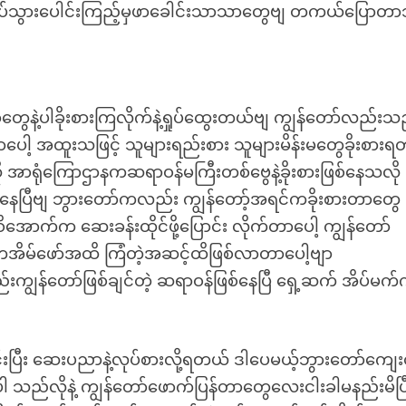
ကပ်သွားပေါင်းကြည့်မှဖာခေါင်းသာသာတွေဗျ တကယ်ပြောတာ
နာတွေနဲ့ပါခိုးစားကြလိုက်နဲ့ရှုပ်ထွေးတယ်ဗျ ကျွန်တော်လည်းသ
ာပေါ့ အထူးသဖြင့် သူများရည်းစား သူများမိန်းမတွေခိုးစားရတ
အာရုံကြောဌာနကဆရာဝန်မကြီးတစ်ဗွေနဲ့ခိုးစားဖြစ်နေသလို
ားနေပြီဗျ ဘွားတော်ကလည်း ကျွန်တော့်အရင်ကခိုးစားတာတွေ မိ
အောက်က ဆေးခန်းထိုင်ဖို့ပြောင်း လိုက်တာပေါ့ ကျွန်တော်
ိမ်ကအိမ်ဖော်အထိ ကြံတဲ့အဆင့်ထိဖြစ်လာတာပေါ့ဗျာ
ည်းကျွန်တော်ဖြစ်ချင်တဲ့ ဆရာဝန်ဖြစ်နေပြီ ရှေ့ဆက် အိပ်မက
ပြီး ဆေးပညာနဲ့လုပ်စားလို့ရတယ် ဒါပေမယ့်ဘွားတော်ကျေးဇ
 သည်လိုနဲ့ ကျွန်တော်ဖောက်ပြန်တာတွေလေးငါးခါမနည်းမိပြ