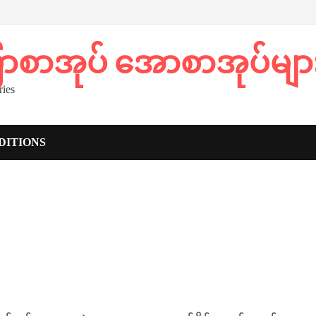
ပြာစာအုပ် အောစာအုပ်မျာ
ies
DITIONS