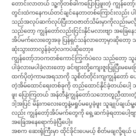
တောင်းလာတယ် သူ့ကိုတစ်ခါကပြောပြဖူးတဲ့ ကျွန်တော
တွင်းထဲကနေကယ်တင်ချင်နေတာတစ်ကြောင်းလည်း ပ
သည်အလုပ်ဆက်လုပ်ပြီးဘဝဇာတ်သိမ်းမှာကိုလည်းမလိုလာ
သည်တော့ ကျွန်တော်လည်းငြင်းနိုင်မလားဗျာ အခြေနေအကြေ
အိပ်မက်လေးတွေအခု ပြန်ရှင်သန်လာတော့မှာဆိုတော့ 
ဆုံးသွားတာလွန်ခဲ့တဲ့လကပဲဆိုတော့။
ကျွန်တော့်ဘဝကတစ်ကောင်ကြွက်ပဲလေ သည်တော့ သူန
ပါခဲ့လားမပါခဲ့လားတော့ ခင်ဗျားတို့ကျေးဇူးပြုပြီးမ
ထက်ပိုတဲ့ကာမအရသာကို သူစိတ်တိုင်းကျကျွန်တော် ပေ
တဲ့အိမ်ထောင်ရေးတစ်ခုကို တည်ထောင်နိုင်ခဲ့တယ်ပ
ဖူး ပြောကြတယ် အန်တီနဲ့ကျွန်တော်သဘောတူညီထားတ
ဒါ့အပြင် မိန်းကလေးတွေနဲ့မရှုပ်မပွေခဲ့ဖူး သူချုပ်ချယ်
လည်း ကျွန်တော့်အိပ်မက်တွေကို ရှေ့ဆက်ခဲ့ရတာပေါ့ဗျာ
အခြေအနေရောက်ခဲ့ပြီပေါ့။
အစက ဆေးရုံကြီးမှာ ထိုင်ခိုင်းပေမယ့် စိတ်မချလို့ရယ် ပ