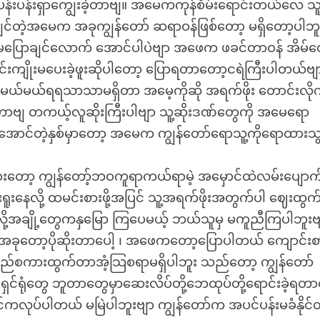
ပန်းရှာကျွေးခဲ့တာဗျ။ အမေကကုန်စိမ်းရောင်းတယ်လေ သူ
င်တဲ့အမေက အခုကျွန်တော် ဆရာဝန်ဖြစ်တော့ မရှိတော့ပါဘူ
ပြောချင်လောက် အောင်ပါပဲဗျာ အဖေက ဖခင်တာဝန် အိမ်
င်းကျိုးမပေးခဲ့ဖူးဆိုပါတော့ ပြောရတာတော့ငရဲကြီးပါတယ်ဗျ
မယ်မယ်ရရသာသာမရှိတာ အမေ့ကိုဆို အရက်ဖိုး တောင်းလို
့နေတာဗျ တကယ့်လူဆိုးကြီးပါဗျာ သူ့ဆိုးဒဏ်တွေကို အမေရော
းအောင်တဲ့နှစ်မှာတော့ အမေက ကျွန်တော်ရောသူ့ကိုရောထားသွ
းတော့ ကျွန်တော့်ဘဝကူရာကယ်ရာမဲ့ အမှောင်ထဲလမ်းပျောက်ခ
ရူးနေလို့ ထမင်းစားဖို့အပြင် သူ့အရက်ဖိုးအတွက်ပါ ဈေးထွက
ို့အချို့တွေကနှမြော ကြပေမယ့် ဘယ်သူမှ မကူညီကြပါဘူးဗ
ုတော့ပိုဆိုးတာပေါ့ ၊ အဖေကတော့ပြောပါတယ် ကျောင်းစ
်ကသည်စကားထွက်တာအံ့သြစရာမရှိပါဘူး သည်တော့ ကျွန်တော်
ှင်ရုံတွေ ဘူတာတွေမှာဆေးလိပ်တို့ဘေထုပ်တို့ရောင်းခဲ့ရတာ
င်ကလုပ်ပါတယ် မမြဲပါဘူးဗျာ ကျွန်တော်က အပင်ပန်းမခံနိုင