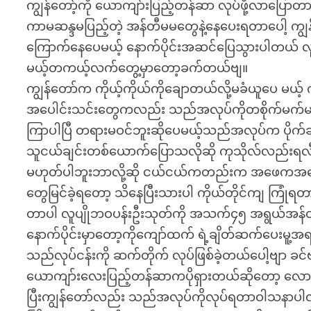
ကျွန်တော့်ကို ယောကျာ်းပြည့်တန်ဆာ လုပ်ဖို့လာပြေ
ကာမဆန္ဒမပြည့်တဲ့ အန်တီမမတွေနဲ့နေပေးရတာပေါ့
ကြောက်နေပေမယ့် နောက်ပိုင်းအဆင်ပြေသွားပါတယ် လူပေ
မယ့်တကယ့်လက်တွေ့မှာတော့ခက်တယ်ဗျ။
ကျွန်တော်က ကိုယ့်ကိုယ်ကိုချောတယ်လို့မခံယူပေ မယ
အပေါင်းသင်းတွေကလည်း သည်အလုပ်ကိုတစိုက်မက်မက
ကြာပါပြီ တရားမဝင်ဘူးဆိုပေမယ့်သည်အလုပ်က ပိုက
သူငယ်ချင်းတစ်ယောက်ပြောသလိုဆို ကုသိုလ်လည်းရလီး
မဟုတ်ပါဘူးဘာလို့ဆို ငယ်ငယ်ကတည်းက အဖေကအမေ့ကို
တွေမြင်ခဲ့ရတော့ သိနေပြီးသားပါ ကိုယ်တိုင်ကျ ကြု
တာပါ လူပျိုဘဝပန်းဦးသုတ်ကို အသက်၄၅ အရွယ်အန်တီ
နောက်ပိုင်းမှာတော့ကိုကျော်ထက် ရဲ့ချိတ်ဆက်ပေးမူ့အ
သည်လုပ်ငန်းကို ဆက်တိုက် လုပ်ဖြစ်ခဲ့တယ်ပေါ့ဗျာ ခင
ယောကျာ်းလေးပြည့်တန်ဆာကပိုရှားတယ်ဆိုတော့ လောက
ပြီးကျွန်တော်လည်း သည်အလုပ်ကိုလုပ်ရတာဝါသနာပါ