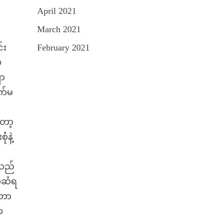
April 2021
March 2021
်း
February 2021
ဲ
ှာ
က်မ
ော့
ံနဲ့
ာသည်
က်ဆံရ
့တာ
က