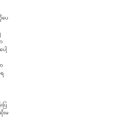
်
ိုပေ
ျ
တာ
ေါ့
တာ
့ရ
းပြ
ိုးမ