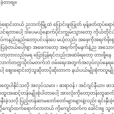
ခဲ့တာဗျ။
ရောင်းတယ် ညဘက်မြို့ထဲ ပြောင်းဖူးပြုတ် မုန့်ဖတ်ထုပ်ရောင
ပေါ့ ဒါပေမယ့်နောက်ပိုင်းကျွမ်းသွားတော့ ကိုယ်တိုင်ပ
်ကနည်းနည်းတော့ပင်ပန်းပေ မယ့်လည်း အဖေ့ကိုအရက်ဖိုးရ
င်ပြေခဲ့တယ်ပေါ့ဗျာ အဖေကတော့ အရက်ကိုမနက်နဲ့ည အသော
တော့တာလည်းမရ ပြောပြန်ရင်လည်းအဆဲခံရတော့ တားဖို့နေ
ှစ်လောက်တက္ကသိုလ်မတက်ဘဲ ဝမ်းရေးအတွက်အလုပ်လုပ်နေရတ
 ဈေးရောင်းတဲ့သူဆိုတာပိုဆိုးတာက နယ်ပယ်မျိုးစုံကလူမျိုးစု
ွေပါနိုင်သလို အလုပ်သမား ၊ ဆရာဝန် ၊ အင်ဂျင်နီယာ၊ ဖ
၊ ရာထူးအဆင့်တန်းမျိုးစုံပါတာပေါ့ အားလုံးကိုတော့တန်းတူဆ
ှီးခဲ့သလို ပြည့်တန်ဆာမတော်တော်များများနဲ့လည်း ရင်းနှီးခဲ
ီး ကိုကျော်ထက်ရောက်လာတယ် ကိုကျော်ထက်က ခေါင်းဗျ သူ