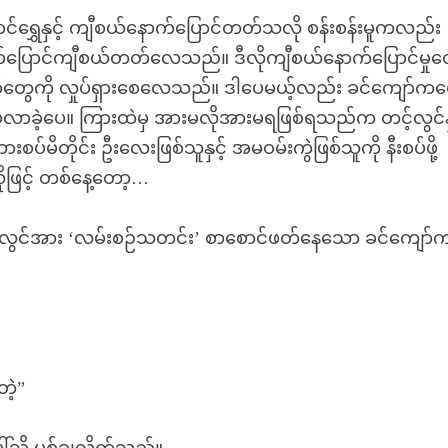
်ရွှေနှင့် ကျီစယ်နောက်ပြောင်တတ်သလို စန်းစန်းမူကလည်း
နောက်ပြောင်ကျီစယ်တတ်လေသည်။ ဒီလိုကျီစယ်နောက်ပြောင်မှု
၏ စိတ်တွေကို လှုပ်ရှားစေလေသည်။ ဒါပေမယ့်လည်း ခင်ကျော်က
ပိုမလာခဲ့ပေ။ ကြားထဲမှ အားမလိုအားမရဖြစ်ရသည်က တင့်လွင်နှ
ပ်မိတိုင်း ဦးလေးဖြစ်သူနှင့် အမဝမ်းကွဲဖြစ်သူကို နီးစပ်ဖို့
ဖြင့် တစ်နေ့တော့…
်လွင်အား ‘လမ်းစဉ်သတင်း’ စာစောင်ဖတ်နေသော ခင်ကျော်
ဲ့”