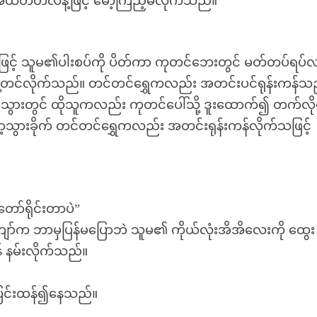
ိတ်တလန့်ဖြင့် မော့ကြည့်မိလိုက်သည်။
ွာဖြင့် သူမ၏ပါးစပ်ကို ပိတ်ကာ ကုတင်ဘေးတွင် မတ်တပ်ရပ်
ွေ့တင်လိုက်သည်။ တင်တင်ရွှေကလည်း အတင်းပင်ရုန်းကန်သ
အသွားတွင် ထိုသူကလည်း ကုတင်ပေါ်သို့ ဒူးထောက်၍ တက်လိ
ွားခိုက် တင်တင်ရွှေကလည်း အတင်းရုန်းကန်လိုက်သဖြင့်
ာ်ရိုင်းတာပဲ”
ျော်က ဘာမှပြန်မပြောဘဲ သူမ၏ ကိုယ်လုံးအိအိလေးကို ထွေး
န် နမ်းလိုက်သည်။
ပြင်းထန်၍နေသည်။