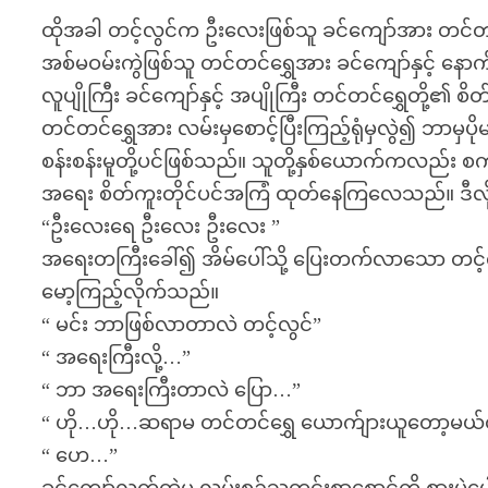
ထိုအခါ တင့်လွင်က ဦးလေးဖြစ်သူ ခင်ကျော်အား တင်တင
အစ်မဝမ်းကွဲဖြစ်သူ တင်တင်ရွှေအား ခင်ကျော်နှင့် 
လူပျိုကြီး ခင်ကျော်နှင့် အပျိုကြီး တင်တင်ရွှေတို့
တင်တင်ရွှေအား လမ်းမှစောင့်ပြီးကြည့်ရုံမှလွဲ၍ ဘာမှ
စန်းစန်းမူတို့ပင်ဖြစ်သည်။ သူတို့နှစ်ယောက်ကလည်း စကားစ
အရေး စိတ်ကူးတိုင်ပင်အကြံ ထုတ်နေကြလေသည်။ ဒီလို
“ဦးလေးရေ ဦးလေး ဦးလေး ”
အရေးတကြီးခေါ်၍ အိမ်ပေါ်သို့ ပြေးတက်လာသော တင့
မော့ကြည့်လိုက်သည်။
“ မင်း ဘာဖြစ်လာတာလဲ တင့်လွင်”
“ အရေးကြီးလို့…”
“ ဘာ အရေးကြီးတာလဲ ပြော…”
“ ဟို…ဟို…ဆရာမ တင်တင်ရွှေ ယောက်ျားယူတော့မယ်တ
“ ဟေ…”