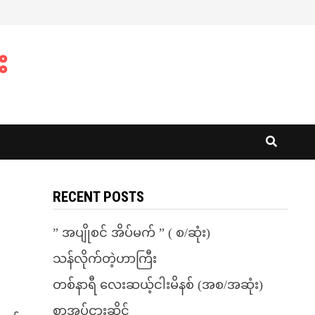
း
RECENT POSTS
” အပျိုစင် အိပ်မက် ” ( စ/ဆုံး)
သန်လိုက်တဲ့ဟာကြီး
တစ်နာရီ လေးဆယ့်ငါးမိနစ် (အစ/အဆုံး)
စာအုပ်ငှားဆိုင်