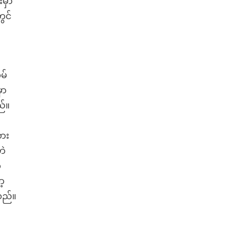
မှာ
ွင်
မ်
ှာ
ည်။
စား
ဘဲ
ာ
ာ့
သည်။