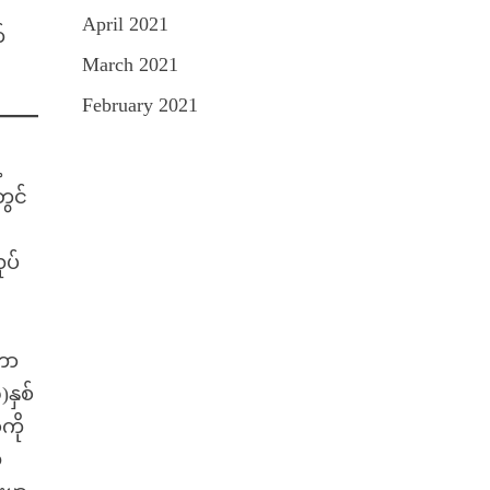
April 2021
်
March 2021
February 2021
့
ွင်
ုပ်
်
တာ
နှစ်
ကို
်