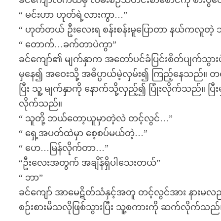
ခင်ကျော်လက်ထဲမှ လမ်းစဉ်သတင်းစာစောင်ကို စားပွဲပေါ
“ မင်းဟာ ဟုတ်ရဲ့လားကွာ…”
“ ဟုတ်တယ် ဦးလေးရ စန်းစန်းမူပြောတာ နယ်ကလူတဲ့ သ
“ တောက်…ခက်တာပဲကွာ”
ခင်ကျော်၏ မျက်နှာက အတော်ပင်ခံပြင်းစိတ်ပျက်သွားပ
မှနေ၍ အဝေးသို့ အဓိပ္ပာယ်မဲ့လှမ်း၍ ကြည့်နေသည်။ 
ပြီး သူ့ မျက်နှာကို နောက်သို့လှည့်၍ ပြုံးလိုက်သည်။ 
လိုက်သည်။
“ သူတို့ ဘယ်တော့ယူမှာတဲ့လဲ တင့်လွင်…”
“ ရှေ့အပတ်ထဲမှာ စေ့စပ်မယ်တဲ့…”
“ ဟေ…မြန်လိုက်တာ…”
“ဦးလေးအတွက် အချိန်ရှိပါသေးတယ်”
“ ဘာ”
ခင်ကျော် အာမေဋိတ်သံနှင့်အတူ တင့်လွင်အား နားမလည်န
စဉ်းစားမိသလိုဖြစ်သွားပြီး သူ့စကားကို ဆက်လိုက်သည်