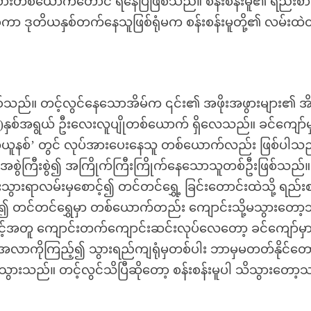
းစားတစ်ယောက်တောင် ရနေပြီဖြစ်သည်။ စန်းစန်းမူ၏ ရည်းစား
ူဖြစ်ကာ ဒုတိယနှစ်တက်နေသူဖြစ်ရုံမက စန်းစန်းမူတို့၏ လမ်းထဲတ
်သည်။ တင့်လွင်နေသောအိမ်က ၎င်း၏ အဖိုးအဖွားများ၏ အိ
၃)နှစ်အရွယ် ဦးလေးလူပျိုတစ်ယောက် ရှိလေသည်။ ခင်ကျော်မ
တီယူနစ်’ တွင် လုပ်အားပေးနေသူ တစ်ယောက်လည်း ဖြစ်ပါသ
ု အစွဲကြီးစွဲ၍ အကြိုက်ကြီးကြိုက်နေသောသူတစ်ဦးဖြစ်သည်။
းသွားရာလမ်းမှစောင့်၍ တင်တင်ရွှေ့ ခြင်းတောင်းထဲသို့ ရည်း
၍ တင်တင်ရွှေမှာ တစ်ယောက်တည်း ကျောင်းသို့မသွားတော့
ှင့်အတူ ကျောင်းတက်ကျောင်းဆင်းလုပ်လေတော့ ခင်ကျော်မှ
 အလာကိုကြည့်၍ သွားရည်ကျရုံမှတစ်ပါး ဘာမှမတတ်နိုင်တေ
သွားသည်။ တင့်လွင်သိပြီဆိုတော့ စန်းစန်းမူပါ သိသွားတော့