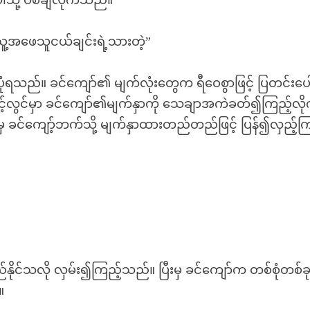
်သို့ ပစ်ချလိုက်သည်။
ူ့အဖေသူငယ်ချင်းရဲ့သားတဲ့”
ုံရသည်။ ခင်ကျော်၏ မျက်လုံးတွေက ရီဝေစွာဖြင့် ပြတင်းပ
တင့်လွင်မှာ ခင်ကျော်၏မျက်နှာကို သေချာအကဲခတ်၍ကြည့်လို
ပြီးမှ ခင်ကျော့်ဘက်သို့ မျက်နှာထားတည်တည်ဖြင့် ပြန်၍လှည့်က
ိုင်သလို လှမ်း၍ကြည့်သည်။ ပြီးမှ ခင်ကျော်က တစ်စုံတစ်ခု
။