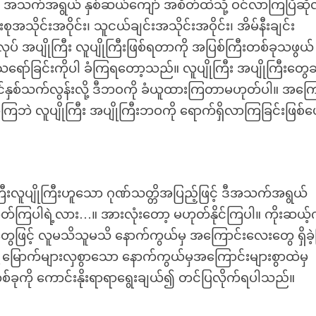
 အသက်အရွယ် နှစ်ဆယ်ကျော် အစိတ်ထဲသို့ ဝင်လာကြပြီဆိုလ
အသိုင်းအဝိုင်း၊ သူငယ်ချင်းအသိုင်းအဝိုင်း၊ အိမ်နီးချင်း
လုပ် အပျိုကြီး လူပျိုကြီးဖြစ်ရတာကို အပြစ်ကြီးတစ်ခုသဖွယ်
ာ်ခြင်းကိုပါ ခံကြရတော့သည်။ လူပျိုကြီး အပျိုကြီးတွေဆ
င်နှစ်သက်လွန်းလို့ ဒီဘဝကို ခံယူထားကြတာမဟုတ်ပါ။ အကြေ
်ကြဘဲ လူပျိုကြီး အပျိုကြီးဘဝကို ရောက်ရှိလာကြခြင်းဖြစ်ပ
ကြီးလူပျိုကြီးဟူသော ဂုဏ်သတ္တိအပြည့်ဖြင့် ဒီအသက်အရွယ်
်ကြပါရဲ့လား…။ အားလုံးတော့ မဟုတ်နိုင်ကြပါ။ ကိုးဆယ့်က
တွေဖြင့် လူမသိသူမသိ နောက်ကွယ်မှ အကြောင်းလေးတွေ ရှိခဲ
့ မြောက်များလှစွာသော နောက်ကွယ်မှအကြောင်းများစွာထဲမှ
ုကို ကောင်းနိုးရာရာရွေးချယ်၍ တင်ပြလိုက်ရပါသည်။