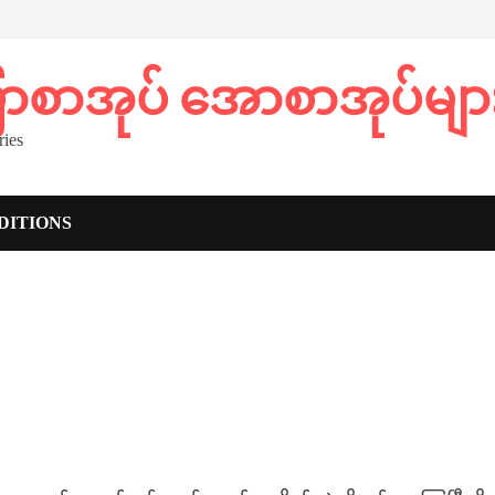
ပြာစာအုပ် အောစာအုပ်မျာ
ies
DITIONS