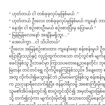
“ ဟုတ်တယ် ငါ တစ်ခုခုလုပ်မှဖြစ်မယ် .”
“ ဟုတ်တယ် ဦးလေး တစ်ခုခုလုပ်မှဖြစ်မယ် ကျနော် ဘ
“ နေအုံး ငါ စဉ်းစားဦးမယ် စဉ်းစားပြီးမှ ပြောမယ် ”
“ မြန်မြန်လေးနော် အချိန်မရှိဘူး…”
“ အေးပါကွာ…ငါ သိပါတယ်”
“ဦးလေး အမြန်စဉ်းစားထား ကျနော်ရော စန်းစန်းမူပါ ဦ
ပြောပြီးသည်နှင့် လှည့်ထွက်လာသော တင့်လွင်၏ မျက်နှာ
ဖခင်ဖြစ်သူ ဦးဘခင်မှာ ကြာသပတေးနေ့ညနေတိုင်း ဘုရာ
မြဲတန်း တင်တင်ရွှေ လိုက်ပို့နေကြဖြစ်သည်။ ဒီနေ့တော့ 
အတူ လိုက်ပါ၍မသွားနိုင်ဘဲ ညီမဝမ်းကွဲဖြစ်သူ စန်းစန
က ည(၇)နာရီလောက်ရှိပြီ။ ဇန်နဝါရီလမို့ အစောကြီးမိုးခ
သူမ၏အိပ်ခန်းတွင်းရှိ စားပွဲတွင်ထိုင်၍ အမှတ်များခြ
သို့ တက်၍လှဲကာ မျက်လုံးမှိတ်၍ အသာလေးငြိမ်နေလိ