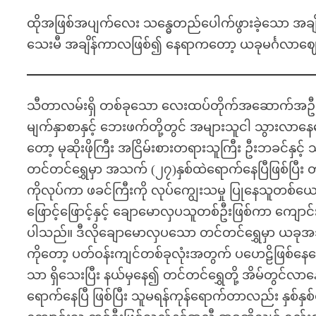
ထိုအဖြစ်အပျက်လေး သန္ဓေတည်ပေါက်ဖွားခဲ့သော အချိန
သေးမီ အချိန်ကာလဖြစ်၍ နေရာကတော့ ယခုမင်္ဂလာဈေးက
သီတာလမ်းရှိ တစ်ခုသော လေးထပ်တိုက်အဆောက်အဦးမှာ လ
မျက်နှာစာနှင့် ဘေးဖက်တို့တွင် အများသူငါ သွားလာ
တော့ မုဆိုးဖိုကြီး အငြိမ်းစားတရားသူကြီး ဦးဘခင်နှင့်
တင်တင်ရွှေမှာ အသက် (၂၇)နှစ်ထဲရောက်နေပြီဖြစ်ပြ
ကိုလုပ်ကာ ဖခင်ကြီးကို လုပ်ကျွေးသမှု ပြုနေသူတစ်ယ
ဖြောင့်ဖြောင့်နှင့် ချောမောလှပသူတစ်ဦးဖြစ်ကာ ကျောင
ပါသည်။ ဒီလိုချောမောလှပသော တင်တင်ရွှေမှာ ယ
ကိုတော့ ပတ်ဝန်းကျင်တစ်ခုလုံးအတွက် ပဟေဠိဖြစ်နေပ
သာ ရှိသေးပြီး နယ်မှနေ၍ တင်တင်ရွှေတို့ အိမ်တွင်လာ
ရောက်နေပြီ ဖြစ်ပြီး သူမရန်ကုန်ရောက်တာလည်း နှစ်နှစ်