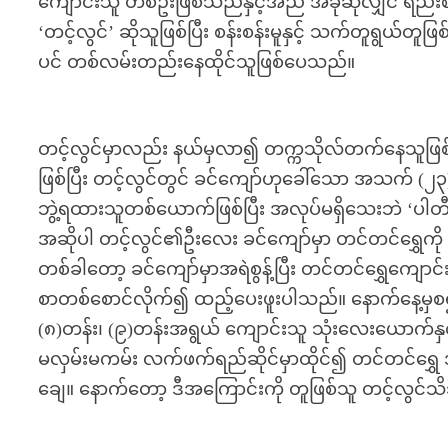
ကျောင်းသူ တစ်ဦးဖြစ်သည်နှင့်အညီ အခုဆိုလျှင် ရည်
‘တင့်လွင်’ ဆိုသူဖြစ်ပြီး စန်းစန်းမူနှင့် သက်တူရွယ်တ
ပင် တစ်လမ်းတည်းနေထိုင်သူဖြစ်ပေသည်။
တင့်လွင်မှာလည်း နယ်မှလာ၍ တက္ကသိုလ်တက်နေသူဖြစ
ဖြစ်ပြီး တင့်လွင်တွင် ခင်ကျော်ဟုခေါ်သော အသက် (၂
ဘွဲ့ရထားသူတစ်ယောက်ဖြစ်ပြီး အလုပ်မရှိသေးဘဲ ‘ပါ
အဆိုပါ တင့်လွင်၏ဦးလေး ခင်ကျော်မှာ တင်တင်ရွှေကိ
တစ်ခါတော့ ခင်ကျော်မှာအရဲစွန့်ပြီး တင်တင်ရွှေကျောင်
စာတစ်စောင်လိုက်၍ ထည့်ပေးဖူးပါသည်။ နောက်နေ့မှစ
(၈)တန်း၊ (၉)တန်းအရွယ် ကျောင်းသူ သုံးလေးယောက်န
မလှမ်းမကမ်း လက်ဖက်ရည်ဆိုင်မှာထိုင်၍ တင်တင်ရွှေ
ချေ။ နောက်တော့ ဒီအကြောင်းကို တူဖြစ်သူ တင့်လွင်သိ