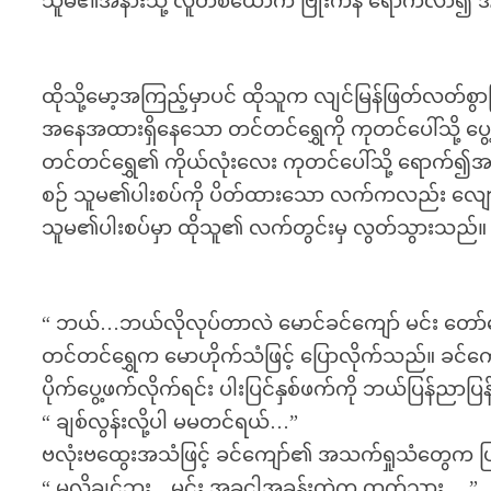
သူမ၏အနားသို့ လူတစ်ယောက် ဗြုံးကနဲ ရောက်လာ၍ အထ
ထိုသို့မော့အကြည့်မှာပင် ထိုသူက လျင်မြန်ဖြတ်လတ်စ
အနေအထားရှိနေသော တင်တင်ရွှေကို ကုတင်ပေါ်သို့ ပ
တင်တင်ရွှေ၏ ကိုယ်လုံးလေး ကုတင်ပေါ်သို့ ရောက်၍
စဉ် သူမ၏ပါးစပ်ကို ပိတ်ထားသော လက်ကလည်း လျော့သ
သူမ၏ပါးစပ်မှာ ထိုသူ၏ လက်တွင်းမှ လွတ်သွားသည်။
“ ဘယ်…ဘယ်လိုလုပ်တာလဲ မောင်ခင်ကျော် မင်း တော်တေ
တင်တင်ရွှေက မောဟိုက်သံဖြင့် ပြောလိုက်သည်။ ခင်က
ပိုက်ပွေ့ဖက်လိုက်ရင်း ပါးပြင်နှစ်ဖက်ကို ဘယ်ပြန်ညာပြ
“ ချစ်လွန်းလို့ပါ မမတင်ရယ်…”
ဗလုံးဗထွေးအသံဖြင့် ခင်ကျော်၏ အသက်ရှုသံတွေက 
“ မလိုချင်ဘူး…မင်း အခုငါ့အခန်းထဲက ထွက်သွား….”