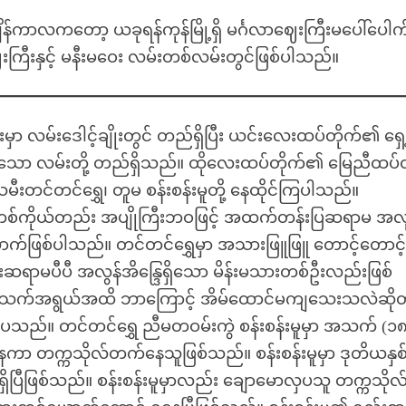
်ကာလကတော့ ယခုရန်ကုန်မြို့ရှိ မင်္ဂလာဈေးကြီးမပေါ်ပေါက
ြီးနှင့် မနီးမဝေး လမ်းတစ်လမ်းတွင်ဖြစ်ပါသည်။
မ်းဒေါင့်ချိုးတွင် တည်ရှိပြီး ယင်းလေးထပ်တိုက်၏ ရှေ
နေသော လမ်းတို့ တည်ရှိသည်။ ထိုလေးထပ်တိုက်၏ မြေညီထပ်တ
 သမီးတင်တင်ရွှေ၊ တူမ စန်းစန်းမူတို့ နေထိုင်ကြပါသည်။
ီး တစ်ကိုယ်တည်း အပျိုကြီးဘဝဖြင့် အထက်တန်းပြဆရာမ အလ
ောက်ဖြစ်ပါသည်။ တင်တင်ရွှေမှာ အသားဖြူဖြူ တောင့်တောင့
်းဆရာမပီပီ အလွန်အိန္ဒြေရှိသော မိန်းမသားတစ်ဦးလည်းဖြစ်
ခုအသက်အရွယ်အထိ ဘာကြောင့် အိမ်ထောင်မကျသေးသလဲဆို
ေသည်။ တင်တင်ရွှေ ညီမတဝမ်းကွဲ စန်းစန်းမူမှာ အသက် (၁၈)
နေကာ တက္ကသိုလ်တက်နေသူဖြစ်သည်။ စန်းစန်းမူမှာ ဒုတိယနှစ်
ရှိပြီဖြစ်သည်။ စန်းစန်းမူမှာလည်း ချောမောလှပသူ တက္ကသိုလ