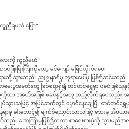
ာကူညီရမလဲ ပြော”
းလေးကို ကူညီမယ်”
စပ်ဖြီးဖြီးကြီးကိုတော့ ခင်ကျော် မမြင်လိုက်ရပေ။
းသို့ သွားသည်။ ည(၉)နာရီမှ ဘုရားပေါ်မှ ပြန်၍ဆင်းသည်
စာမေးပွဲအမှတ်တွေ ခြစ်စရာရှိ၍ တင်တင်ရွှေမှာ ဖခင်ဖြစ်သူနှင့
်းမူကိုသာ အဖော်အဖြစ် ဖခင်နှင့်အတူ ထည့်လိုက်ရပေသည်။ အခ
ျုပ်သွားသဖြင့် အပြင်ဘက်တွင် မှောင်နေချေပြီ။ တင်တင်ရွှေမ
စ်နေရာမှ ခါးတောင့်၍ မျက်စိညောင်းလာသဖြင့် ဘေးမှ အိပ်ယာပ
ုက်သည်။ ခဏကြာမှပြန်၍ထကာ စာရေးစားပွဲသို့ သွားမည်အလ