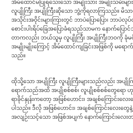
အိမ်ထောင်မပြုရသေးသော အမျိုးသား အမျိုးသမီးများ
လူပျိုကြီး အပျိုကြီးဆိုသော ဘွဲ့ကိုရလာကြသည်။ မိသားစု
အသိုင်းအဝိုင်းများကြားတွင် ဘာပဲပြောပြော၊ ဘာပဲလုပ်
စောင်းပါးရိပ်ခြေအပြောခံရသည်သာမက နောက်ပြောင်သရေ
တာကလည်း ဘယ်သူမှ လူပျိုကြီး အပျိုကြီးဘဝကို ခုံမ
အမျိုးမျိုးကြောင့် အိမ်ထောင်ကျခြင်းအဖြစ်ကို မရောက
သည်။
ထိုသို့သော အပျိုကြီး လူပျိုကြီးများသည်လည်း အပျို
ရောက်သည်အထိ အပျိုစစ်စစ်၊ လူပျိုစစ်စစ်တွေရော ဟုတ
ရာခိုင်နှုန်းကတော့ အဖြစ်ဟောင်း၊ အချစ်ကြောင်းလေး
ပါသည်။ ဒီလို အဖြစ်ဟောင်း၊ အချစ်ကြောင်းလေးတွေနဲ
အလျဉ်းသင့်သော အဖြစ်အပျက် နောက်ကြောင်းလေးတစ်ခ