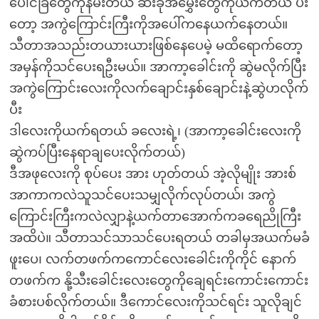
ပေါင်ခြံတွေကိုနမ်းတယ် ဆီးခုံအမွှေးတွေကိုယက်တယ် ပီး
တော့ အကွဲကြောင်းကြီးကိုအပေါ်ကနေယက်နေတယ်။
သီတာအသည်းတယားယားဖြစ်နေပေမဲ့ မထိရောက်တော့
အမှန်ကိုသင်ပေးရဦးမယ်။ အာကာ့ခေါင်းကို ဆွဲမလိုက်ပြီး
အကွဲကြောင်းလေးကိုလက်ချောင်းနှစ်ချောင်းနဲ့ဆွဲဟလိုက်
ပီး
ဒါလေးကိုယက်ရတယ် ခလေးရဲ့၊ (အာကာ့ခေါင်းလေးကို
ဆွဲကပ်ပြီးနေရာချပေးလိုက်တယ်)
ဒီအဖုလေးကို စုပ်ပေး အား ဟုတ်တယ် အဲ့လိုမျိုး အားစ်
အာကာကလဲသူသင်ပေးသမျှလိုက်လုပ်တယ်၊ အကွဲ
ကြောင်းကြီးကလဲလျှာနဲ့ယက်တာအောက်ကခရေညိုကြီး
အထိပဲ။ သီတာသင်သာသင်ပေးရတယ် တခါမှအယက်မခံ
ဖူးပေ၊ လက်တဖက်ကကောင်လေးခေါင်းကိုကိုင် နောက်
တဖက်က နို့သီးခေါင်းလေးတွေကိုချေရင်းကောင်းကောင်း
ခံစားပစ်လိုက်တယ်။ ဒီကောင်လေးကိုသင်ရင်း သူလိုချင်