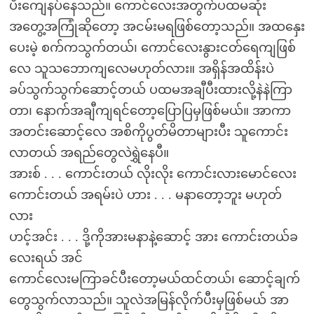
ပီးကျေနပ်နေသည်။ ကောင်လေးအတွက်ပထမဆုံး
အတွေ့အကြုံဆိုတော့ အငမ်းမရဖြစ်တော့သည်။ အထနှေး
ပေးမဲ့ စက်ကသွက်တယ်၊ ကောင်လေးနွားငတ်ရေကျဖြစ်
လေ သူသဘောကျလေမဟုတ်လား။ အရှိန်အထိန်းပဲ
ခပ်သွက်သွက်ဆောင့်တယ် ပထမအချီပီးထားလို့နဲနဲကြာ
တာ၊ နောက်အချီကျရင်တော့ပြောပြမှဖြစ်မယ်။ အာကာ
အတင်းဆောင့်လေ အစိကိုပွတ်မိတာများပီး သူကောင်း
လာတယ် အရည်တွေလဲရွှဲနေပီ။
အားစ် . . . ကောင်းတယ် လိုးလိုး ကောင်းလားမောင်လေး
ကောင်းတယ် အရမ်းပဲ ဟား . . . မနာတော့ဘူး မဟုတ်
လား
ဟင့်အင်း . . . ဒို့ကိုအားမနာနဲ့ဆောင့် အား ကောင်းတယ်ခ
လေးရယ် အင်
ကောင်လေးမကြာခင်ပီးတော့မယ်ထင်တယ်၊ ဆောင့်ချက်
တွေသွက်လာသည်။ သူလဲအမြန်လိုက်ပီးမှဖြစ်မယ် အာ