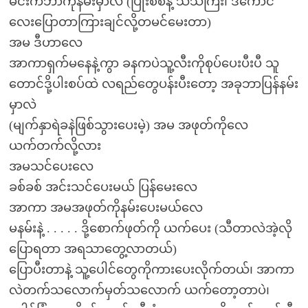
မင်းကဘာကိုနမ်းမှာလဲ (ပြုံးစိစိနဲ့ သိသိကြီး၊ ဒီကောင်
လေးပြောတာကြားချင်လို့တမင်မေးတာ)
အမ ဒီဟာလေ
အာကာရှက်မနေနဲ့ကွာ ခနကပဲသူ့လီးကိုစုပ်ပေးပီးပီ သူ
တောင်ဒို့ပါးစပ်ထဲ လရည်တွေပန်းပီးတော့ အခုဘာပြန်နမ်း
မှာလဲ
(မျက်နှာရဲခနဲဖြစ်သွားပေးမဲ့) အမ အဖုတ်ကိုလေ
ယက်တက်လို့လား
အမသင်ပေးလေ
ခစ်ခစ် အင်းသင်ပေးမယ် ပြန်မေးလေ
အာကာ အမအဖုတ်ကိုနမ်းပေးမယ်လေ
မနမ်းနဲ့ . . . . . ဒို့စောက်ဖုတ်ကို ယက်ပေး (သီတာလဲအဲ့လို
ပြောရတာ အရသာတွေ့လာတယ်)
ပြောပီးတာနဲ့ သူ့ပေါင်တွေကိုကားပေးလိုက်တယ်၊ အာကာ
လဲတက်သလောက်မှတ်သလောက် ယက်တော့တာပဲ၊