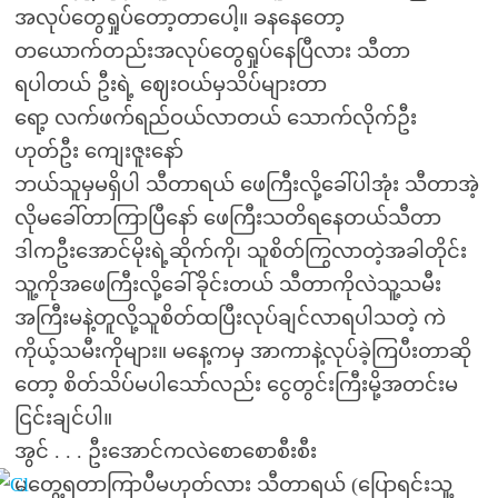
အလုပ်တွေရှုပ်တော့တာပေါ့။ ခနနေတော့
တယောက်တည်းအလုပ်တွေရှုပ်နေပြီလား သီတာ
ရပါတယ် ဦးရဲ့ ဈေးဝယ်မှသိပ်များတာ
ရော့ လက်ဖက်ရည်ဝယ်လာတယ် သောက်လိုက်ဦး
ဟုတ်ဦး ကျေးဇူးနော်
ဘယ်သူမှမရှိပါ သီတာရယ် ဖေကြီးလို့ခေါ်ပါအုံး သီတာအဲ့
လိုမခေါ်တာကြာပြီနော် ဖေကြီးသတိရနေတယ်သီတာ
ဒါကဦးအောင်မိုးရဲ့ဆိုက်ကို၊ သူစိတ်ကြွလာတဲ့အခါတိုင်း
သူ့ကိုအဖေကြီးလို့ခေါ်ခိုင်းတယ် သီတာကိုလဲသူ့သမီး
အကြီးမနဲ့တူလို့သူစိတ်ထပြီးလုပ်ချင်လာရပါသတဲ့ ကဲ
ကိုယ့်သမီးကိုများ။ မနေ့ကမှ အာကာနဲ့လုပ်ခဲ့ကြပီးတာဆို
တော့ စိတ်သိပ်မပါသော်လည်း ငွေတွင်းကြီးမို့အတင်းမ
ငြင်းချင်ပါ။
အွင် . . . ဦးအောင်ကလဲစောစောစီးစီး
မတွေ့ရတာကြာပီမဟုတ်လား သီတာရယ် (ပြောရင်းသူ့