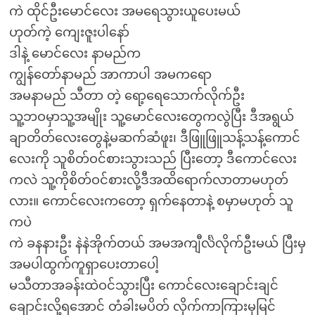
ကဲ ထိုင်ဦးမောင်လေး အမရေသွားယူပေးမယ်
ဟုတ်ကဲ့ ကျေးဇူးပါနော်
ဒါနဲ့ မောင်လေး နာမည်က
ကျွန်တော်နာမည် အာကာပါ အမကရော
အမနာမည် သီတာ တဲ့ ရော့ရေသောက်လိုက်ဦး
သူ့ဘဝမှာသူ့အမျိုး သူ့မောင်လေးတွေကလွဲပြီး ဒီအရွယ်
ချာတိတ်လေးတွေနဲ့မဆက်ဆံဖူး၊ ဒီဖြူဖြူသန့်သန့်ကောင်
လေးကို သူစိတ်ဝင်စားသွားသည် ပြီးတော့ ဒီကောင်လေး
ကလဲ သူ့ကိုစိတ်ဝင်စားလို့ဒီအထိရောက်လာတာမဟုတ်
လား။ ကောင်လေးကတော့ ရှက်နေတာနဲ့ စမှာမဟုတ် သူ
ကပဲ
ကဲ ခနနားဦး နဲနဲအိုက်တယ် အမအကျီင်္လဲလိုက်ဦးမယ် ပြီးမှ
အမပါထွက်ကူရှာပေးတာပေါ့
မသီတာအခန်းထဲဝင်သွားပြီး ကောင်လေးချောင်းချင်
ချောင်းလို့ရအောင် တံခါးမပိတ် လိုက်ကာကြားမှမြင်