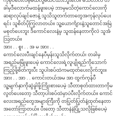
ကိုစုပ်ပေးလိမ့်မယ်လို့မထင်ထားဘူးလေ။ မသီတာလဲ တ
ခါမှဒီလောက်မထန်ဖူးပေမဲ့ ဘာမှမသိတဲ့ကောင်လေးကို
ဆရာလုပ်ချင်ဇောနဲ့ သူသိသူတက်တာတွေအကုန်လုပ်ပေး
ရင်း သူစိတ်ပိုကြွလာတယ်။ သူ့ယောင်္ကျားနဲ့သူတောင်အမြဲ
မစုတ်ပေးဘူး ဒီကောင်လေးနဲ့မှ သူထန်နေတာကိုလဲ သူအံ
သြတယ်။
အား . . စူး . . အ မ အား . .
ကောင်လေးပီးချင်နေပီမှန်းသူသိလိုက်တယ်၊ တခါမှ
အရည်မမြိုဖူးပေမဲ့ ကောင်လေးရဲ့လူပျိုရည်ကိုသောက်
ကြည့်ဖို့စိတ်ကူးပီး သူပါးစပ်ထဲကမထုတ်ပေးလိုက်ဘူး။
အား . . အာ . . ကောင်းတယ်အမ အာ ထွက်ကုန်ပီ
သူ့မျက်နှာကိုဆွဲခွါဖို့ကြိုးစားပေမဲ့ သီတာစုတ်ထားတာကိုမ
လွတ်ပေးတော့ သီတာ့ပါးစပ်ထဲမှာပဲပီးလိုက်တယ်။ ကောင်
လေးအရည်တွေအများကြီးကို တပြွတ်ပြွတ်နဲ့ထုတ်နေတာ
အတော်ကြာတယ်။ ပီးတော့ သီတာနဲနဲပြို့သလိုဖြစ်ပေမဲ့