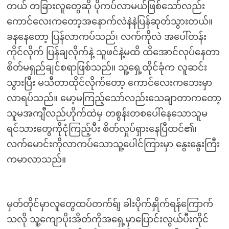
တယ် တခြားလူတွေဆို ပိုကပ်လာမယ်ဖြစ်သော်လည်း
ကောင်လေးကတော့အနောက်လဲနဲနဲပြန်ဆုတ်သွားတယ်။
ခနနေတော့ ပြန်လာကပ်သည်၊ လက်ကိုလဲ အပေါ်တန်း
ကိုင်လိုက် ပြန်ချလိုက်နဲ့ သူဖင်နဲ့မထိ ထိအောင်လုပ်နေတာ
စိတ်မရှည်ချင်စရာဖြစ်သည်။ သူ့ရှေ့ထိုင်ခုံက လူဆင်း
သွားပြီး မသီတာထိုင်လိုက်တော့ ကောင်လေးကဘေးမှာ
လာရပ်သည်။ မော့မကြည့်သော်လည်းသေချာတာကတော့
သူမအကျီလည်ဟိုက်ထဲမှ တစွန်းတစပေါ်နေသောသူမ
ရင်သားတွေကိုငုံကြည့်ပီး စိတ်လှုပ်ရှားနေပြီထင်၏၊
လက်မောင်းကိုလာကပ်သောသူ့ပေါင်ကြားမှာ နွေးနွေးကြီး
ကမာလာသည်။
မှတ်တိုင်မှာလူတွေထပ်တက်ရ်ျ ခါးပိုက်နှိုက်ရန်ကြောက်
သလို သူ့ကျောပိုးအိတ်ကိုအရှေ့မှာပြောင်းလွယ်ပီးကိုင်