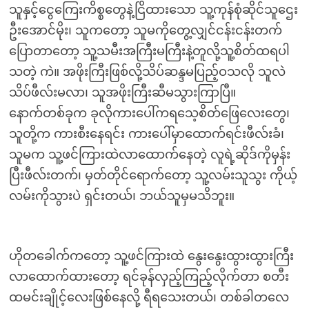
သူနှင့်ငွေကြေးကိစ္စတွေနဲ့ငြိထားသော သူ့ကုန်စုံဆိုင်သူဌေး
ဦးအောင်မိုး၊ သူကတော့ သူမကိုတွေ့လျှင်ငန်းငန်းတက်
ပြောတာတော့ သူ့သမီးအကြီးမကြီးနဲ့တူလို့သူ့စိတ်ထရပါ
သတဲ့ ကဲ။ အဖိုးကြီးဖြစ်လို့သိပ်ဆန္ဒမပြည့်ဝသလို သူလဲ
သိပ်ဖီလ်းမလာ၊ သူအဖိုးကြီးဆီမသွားကြာပြီ။
နောက်တစ်ခုက ခုလိုကားပေါ်ကရသေ့စိတ်ဖြေလေးတွေ၊
သူတို့က ကားစီးနေရင်း ကားပေါ်မှာထောက်ရင်းဖီလ်းခံ၊
သူမက သူ့ဖင်ကြားထဲလာထောက်နေတဲ့ လူရဲ့ဆိုဒ်ကိုမှန်း
ပြီးဖီလ်းတက်၊ မှတ်တိုင်ရောက်တော့ သူ့လမ်းသူသွး ကိုယ့်
လမ်းကိုသွားပဲ ရှင်းတယ်၊ ဘယ်သူမှမသိဘူး။
ဟိုတခေါက်ကတော့ သူ့ဖင်ကြားထဲ နွေးနွေးထွားထွားကြီး
လာထောက်ထားတော့ ရင်ခုန်လှည့်ကြည့်လိုက်တာ စတီး
ထမင်းချိုင့်လေးဖြစ်နေလို့ ရီရသေးတယ်၊ တစ်ခါတလေ