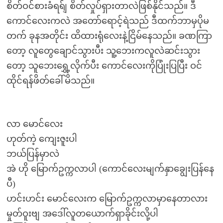
စိတ်ဝင်စားခံရရ်ျ စိတ်လှုပ်ရှားတာလဲဖြစ်နိုင်သည်။ ဒီ
ကောင်လေးကလဲ အတော်ရောင့်ရဲသည် ဒီထက်ဘာမှပိုမ
တက် ခုနအတိုင်း ထိထားရုံလေးနဲ့ငြိမ်နေသည်။ ခဏကြာ
တော့ လူတွေချောင်သွားပီး သူ့ဘေးကလူလဲဆင်းသွား
တော့ သူဘေးရွှေ့လိုက်ပီး ကောင်လေးကိုပြုံးပြပြီး ဝင်
ထိုင်ရန်ဖိတ်ခေါ်မိသည်။
လာ မောင်လေး
ဟုတ်ကဲ့ ကျေးဇူးပါ
ဘယ်ပြန်မှာလဲ
အဲ ဟို မြောက်ဥက္ကလာပါ (ကောင်လေးမျက်နှာချွေးပြန်နေ
ပီ)
ဟင်းဟင်း မောင်လေးက မြောက်ဥက္ကလာမှာနေတာလား
မှုတ်ဝူးဗျ အဒေါ်လူတယောက်ရှာခိုင်းလို့ပါ