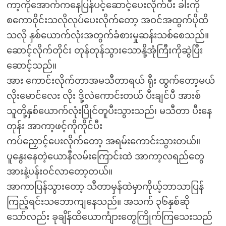
ကာ့ကိုအောက်ကနေပြန်ပင့်ဆောင့်ပေးလိုက်ပီး ခါးကို
စကောဝိုင်းသလိုလုပ်ပေးလိုက်တော့ အဝင်အထွက်ပိုထိ
သလို နှစ်ယောက်လုံးအတွက်ခံစားမှုဆန်းသစ်စေသည်။
ဆောင့်လိုက်တိုင်း တုန်တုန်သွားသောနို့အုံကြီးကိုဆွဲပြီး
ဆောင့်သည်။
အား ကောင်းလိုက်တာအမသီတာရယ် ရီုး ထွက်တော့မယ်
လိုးမောင်လေး လိုး ဒို့လဲကောင်းတယ် ပီးချင်ပီ အားစ်
သူတို့နှစ်ယောက်လုံးပြိုင်တူပီးသွားသည်၊ မသီတာ ပီးနေ
တုန်း အာကာ့ဖင့်ကိုကိုင်ပီး
ကပ်ညှောင့်ပေးလိုက်တော့ အရမ်းကောင်းသွားတယ်။
ပူနွေးနေတဲ့ယောနီလမ်းကြောင်းထဲ အာကာ့လရည်တွေ
အားနဲ့ပန်းဝင်လာတော့တယ်။
အာကာပြန်သွားတော့ သီတာမှန်ထဲမှာကိုယ့်ဘာသာပြန်
ကြည့်ရင်းသဘောကျနေသည်။ အသက် ၃၆နှစ်ဆို
သော်လည်း ခုချိန်ထိယောင်္ကျားတွေကြိုက်ကြသေးသည်