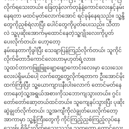
လိုက်ရသေးတယ်။ ခြေတုန်လက်တုန်နဲ့ကောင်လေးနှင့်နမ်း
နေရတာ မထင်မှတ်လောက်အောင် ရင်ခုန်နေရသည်။ သူ့နို့
တွေကိုညှစ်ရဲလာပြီး ပေါင်တွေကိုပွတ်ပေးသည်။ သီတာ
လဲ သူ့ပုဆိုးအောက်မှထောင်နေတဲ့သူ့ဂျိုးလေးကိုပွတ်
ပေးလိုက်တယ်၊ ဟော့တော့
နမ်းနေတာကိုခွါပြီး သေချာပြန်ကြည်ံလိုက်တယ်၊ သူကိုင်
လိုက်မိတာဒီကောင်လေးဟာမှဟုတ်ရဲ့လား။
သူထင်တာကဖြူဖြူဖျော့ဖျော့ကောင်းလေးမှာ သေးသေး
လေးပဲရှိမယ်ပေါ့ လက်တွေ့တွေ့လိုက်ရတာက ဦးအောင်မိုး
ထက်ကြီးပြီး သူ့ယောကျာၤးနီးပါးလောက် တောင်မတ်နေ
တာနေတဲ့သူ့အရွယ်အစားကိုသဘောကျသွားတယ်။ ဂွင်း
တော်တော်ဆော့တယ်ထင်တယ်။ သူကျေနပ်သွားပြီး ပုဆိုး
ဆွဲချွတ်လိုက်တယ်၊ သူ့အကျီကိုလဲချွတ်ပေးလိုက်တော့
အာကာမှာ သူ့နို့ကြီးတွေကို ကိုင်ကြည့်ညှစ်ကြည့်လုပ်နေ
သေးရ်ျ စို့ခိုင်းလိုက်ရသေးသည်။ သူကတော့ ကောင်လေး