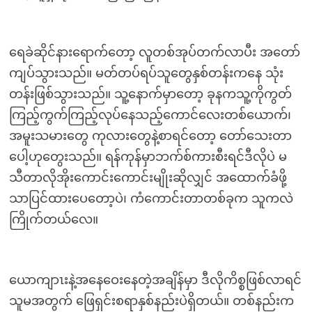
ရေခဲဆိုင်နားရောက်တော့ လူတစ်အုပ်တက်လာပီး အတော်
ကျပ်သွားသည်။ မတ်တပ်ရပ်သူတွေနှစ်တန်းကနေ သုံး
တန်းဖြစ်သွားသည်။ သူ့နောက်မှာတော့ ခုနကသူ့ကိုကွတ်
ကြည့်ကွက်ကြည့်လုပ်နေသည့်ကောင်လေးတစ်ယောက်၊
အမူးသမားတွေ ကုလားတွေနဲ့စာရင်တော့ တော်သေးတာ
ပေါ့ဟုတွေးသည်။ ရန်ကုန်မှာဘက်စ်ကားစီးရင်ဒီလိုပဲ မ
သီတာလိုအိုးကောင်းကောင်းမျိုးဆိုလျှင် အထောက်ခံဖို့
သာပြင်ထားပေတော့ပဲ၊ ကံကောင်းတာတစ်ခုက သူကလဲ
ကြိုက်တယ်လေ။
ယောကျာၤးနဲ့အနေဝေးနေတဲ့အချိန်မှာ ဒီလိုကိစ္စဖြစ်လာရင်
သူမအတွက် ဖြေရှင်းစရာနှစ်နည်းပဲရှိတယ်။ တစ်နည်းက