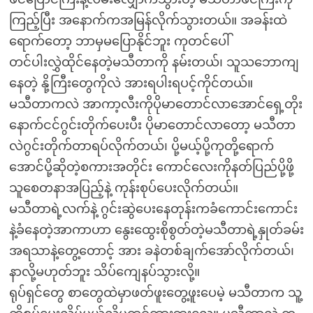
ကြည့်ပြီး အနောက်ကအမြန်လိုက်သွားတယ်။ အခန်းထဲ
ရောက်တော့ ဘာမှမပြောနိုင်ဘူး ကုတင်ပေါ်
တင်ပါးလွှဲထိုင်နေတဲ့မသီတာကို နမ်းတယ်၊ သူသဘောကျ
နေတဲ့ နို့ကြီးတွေကိုလဲ အားရပါးရပင့်ကိုင်တယ်။
မသီတာကလဲ အာကာ့လီးကိုပိုမာတောင်လာအောင်ရှေ့တိုး
နောက်ငင်ဂွင်းတိုက်ပေးပီး ပိုမာတောင်လာတော့ မသီတာ
လဲဂွင်းတိုက်တာရပ်လိုက်တယ်၊ ပို့မယ့်ပို့ကုတို့ရောက်
အောင်ပို့ဆိုတဲ့စကားအတိုင်း ကောင်လေးကိုနတ်ပြည်ပို့ဖို့
သူစေတနာအပြည့်နဲ့ ကုန်းစုပ်ပေးလိုက်တယ်။
မသီတာရဲ့လက်နဲ့ ဂွင်းဆွဲပေးနေတုန်းကခံကောင်းကောင်း
နဲ့ခံနေတဲ့အာကာဟာ နွေးထွေးစိုစွတ်တဲ့မသီတာရဲ့နှုတ်ခမ်း
အရသာနဲ့တွေ့တောင့် အား ခနဲတစ်ချက်အော်လိုက်တယ်၊
နာလို့မဟုတ်ဘူး သိပ်ကျေနပ်သွားလို့။
ရုပ်ရှင်တွေ စာတွေထဲမှာဖတ်ဖူးတွေ့ဖူးပေမဲ့ မသီတာက သူ့