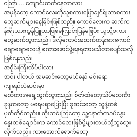
သြော် … ကျောင်းတက်နေတာလား
အမှန်တော့ ကောင်လေးကိုသူစကားပြောချင်ရ်ျသာစကား
တွေဆက်များနေခြင်းဖြစ်သည်။ ကောင်လေးက ဆက်က
န်းရီးယားကွန်ပြူတာဖြစ်ကြောင်းပြန်ဖြေပီး သူတို့စကား
တွေဆက်သွားသည်။ ဒီလိုကောင်အထက်တန်းစားကောင်
ချောချောလေးနဲ့ စကားဖောင်ဖွဲ့နေရတာမသီတာပျော်သလို
ဖြစ်နေသည်။
အဝိုင်းကြီးထိပ်ပါလား
အင်း ပါတယ် အမဆင်းတော့မယ်နော် မင်းရော
ကျနော်လဲဆင်းမှာ
မသီတာအရှေ့ထွက်သွားသည်၊ စိတ်ထဲတော့သိပ်မသင်္ကာ
ခုနကတော့ မရေမရာပြောပြီး ခုဆင်းတော့ သူနဲ့တစ်
မှတ်တိုင်တည်း။ တိုးဆင်းကြတော့ သူ့နောက်ကခပ်နွေး
နွေးတစ်ချောင်းက ကောင်လေးဖြစ်ဖို့များတယ်လို့သူတွေး
လိုက်သည်။ ကားအောက်ရောက်တော့