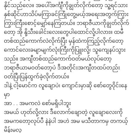
နိုင်သည်လေ။ အပေါ်အင်္ကျီကိုချွတ်လိုက်တော့ သူ့ရင်သား
နှစ်ဆိုင်ဟာသိပ်မကြာခင်ကြုံတွေ့မယ့်အရေးအတွက်ကြွား
ကြွားကြီးစောင့်မျှော်နေကြတယ်။ ဘရာဇီယာကိုချွတ်လိုက်
တော့ အို နို့သီးခေါင်းလေးတွေပါထောင်လို့ပါလား။ ထမီ
တစ်ထည်ကောက်လဲလိုက်ပြီး မှန်ထဲကကြည့်လိုက်တော့
ကောင်လေးခမျာမျက်လုံးကြီးကိုပြူးလို့၊ သူကျေနပ်သွား
သည်။ အကျီတစ်ထည်ကောက်ဝတ်မယ်လုပ်တော့
ဘရာဇီယာမဝတ်တော့ပဲ ဒီအတိုင်းအကျီတထပ်တည်း
ဝတ်ပြီးပြန်ထွက်ခဲ့လိုက်တယ်။
ဒါနဲ့ ငါ့မောင်က လူချောပဲ၊ ကျောင်းမှာဆို စော်တွေဝိုင်းနေ
မှာ
အာ . . အမကလဲ စော်မရှိပါဘူး
အမယ် ဟုတ်လို့လား ဒီလောက်ချောတဲ့ လူချောလေးကို
အမကတော့လုပ်ပီ နဲနဲပါ အဟဲ အမ မသီတာကမှ တကယ့်
မိန်းမလှ