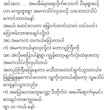
အင်းလေ . . . အမအိမ်မှာရေလိုက်သောက် ပီးမှရှာပေါ့
ဟာ ကျေးဇူးဗျာ အမကသိပ်လှသလို သဘောလဲသိပ်
ကောင်းတာပဲနော်
အမယ် မောင်လေးက မြှောက်တက်သားပဲ ဟင်းဟင်း
ပြောဇမ်းဘာစားချင်လို့လဲ
အာ အမကလဲ တကယ်ပြောတာပါ
ကဲ အမကဘယ်မှာလှလို့လဲ တောသူကြီးကို
အာ အဲလိုမပြောပါနဲ့ဗျာ ကျွန်တော့မျက်လုံးထဲမှာတော့
အမကသိပ်ကိုလှပါတယ်
အတည်ကြီးပြေနေတာ၊ မသီတာတောင်ရှက်သွားတယ်။
ဖြူဖြူနုနုကောင်လေးက သူ့ကိုလှတယ်ဆိုတော့ သူမသိပ်
ကျေနပ်သွားသည်။
ကဲ အပြောလေးတွေလျှော့ ဒီတိုက်ပဲ အပေါ်ရောက်မှမင်း
စားချင်တာကျွေးမယ်
ဗျာ တ ကယ် နော်