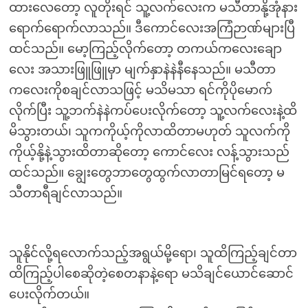
ထားလေတော့ လူတိုးရင် သူ့လက်လေးက မသီတာနို့အုံနား
ရောက်ရောက်လာသည်။ ဒီကောင်လေးအကြံဉာဏ်များပြီ
ထင်သည်။ မော့ကြည့်လိုက်တော့ တကယ်ကလေးချော
လေး အသားဖြူဖြူမှာ မျက်နှာနဲနဲနီနေသည်။ မသီတာ
ကလေးကိုစချင်လာသဖြင့် မသိမသာ ရင်ကိုပိုမောက်
လိုက်ပြီး သူ့ဘက်နဲနဲကပ်ပေးလိုက်တော့ သူ့လက်လေးနဲ့ထိ
မိသွားတယ်၊ သူကကိုယ့်ကိုလာထိတာမဟုတ် သူလက်ကို
ကိုယ့်နို့နဲ့သွားထိတာဆိုတော့ ကောင်လေး လန့်သွားသည်
ထင်သည်။ ချွေးတွေဘာတွေထွက်လာတာမြင်ရတော့ မ
သီတာရီချင်လာသည်။
သူနိုင်လို့ရလောက်သည့်အရွယ်မို့ရော၊ သူထိကြည့်ချင်တာ
ထိကြည့်ပါစေဆိုတဲ့စေတနာနဲ့ရော မသိချင်ယောင်ဆောင်
ပေးလိုက်တယ်။