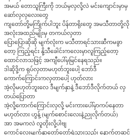
အမယ် တောသူကြီးကို ဘယ်မှလှလို့လဲ မင်းကျောင်းမှာမှ
ဆော်လှလှလေးတွေ
ကျတော်တို့မကြိုက်ပါဘူး ပိန်တာရိုးတွေ အမသီတာတို့လို
အလုံးအထည်မျိုးမှ တကယ်လှတာ
ပြောပြောဆိုဆို မျက်လုံးက မသီတာရင်သားဆီကမခွာ
တော့ ကြည့်ရင်း နို့သီခေါင်းကလေးမှာလူကြည့်တော့
ထောင်လာသဖြင့် အကျီပေါ်မှမြင်နေရသည်။
ဒါဆိုဒို့က ရုပ်လှတာမဟုတ်ဘူးပေါ့ ဘော်ဒီ
ကောက်ကြောင်းကလှတာပေါ့ ဟုတ်လား
အဲ့လိုမဟုတ်ဘူးလေ ဒီမျက်နှာနဲ့ ဒီဘော်ဒီလိုက်တယ် လှ
တယ်ပြောတာ
အဲ့လို့ကောက်ကြောင်းလှလို့ မင်းကားပေါ်မှာကပ်နေတာ
မဟုတ်လား ဟွန့် (မျက်စောင်းလေးနဲ့ညုလိုက်တယ်)
အာ အမကလဲ လူတိုးလို့ပါဗျ
ကောင်လေးမျက်နှာတော်တော်ရဲသွားသည်၊ နောက်တဆင့်