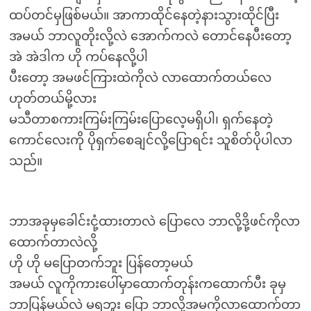
ထပ်တင်မှဖြစ်မယ်။ အာကာထိုင်နေတဲ့နားသွားထိုင်ပြီး
အမယ် ဘာလူတိုးလို့လဲ အောက်ကလဲ တောင်နေပီးတော့
အဲ အဲဒါက ဟို ကပ်နေလို့ပါ
ပီးတော့ အမဖင်ကြားထဲကိုလဲ လာထောက်တယ်လေ
ဟုတ်တယ်မို့လား
မသီတာစကားကြမ်းကြမ်းပြောလေ့မရှိပါ၊ ရှက်နေတဲ့
ကောင်လေးကို ပိုရှက်စေချင်လို့ပြောရင်း သူစိတ်ပိုပါလာ
သည်။
ဘာအခုမှခေါင်းငုံ့ထားတာလဲ ပြောလေ ဘာလို့ဒို့ဖင်ကိုလာ
ထောက်တာလဲလို့
ဟို ဟို မပြောတက်ဘူး ပြန်တော့မယ်
အမယ် လူကိုကားပေါ်မှာထောက်တုန်းကထောက်ပီး ခုမှ
ဘာပြန်မယ်လဲ မရဘူး ပြော ဘာလို့အမကိုလာထောက်တာ