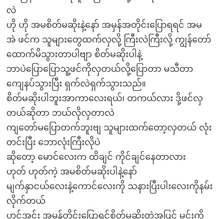
လဲ
ဟို ဟို အမစိတ်မဆိုးနဲ့နော် အမှန်အတိုင်းပြောရရင် အမ
အဲ ဖင်က သူများတွေထက်လှလို့ ကြီးလဲကြီးလို့ ကျွန်တော်
ထောက်မိသွားတာပါဗျာ စိတ်မဆိုးပါနဲ့
ဘာပဲပြောပြောသူ့ဖင်ကိုလှတယ်လို့ပြောတာ မသီတာ
ကျေနပ်သွားပြီး ရှက်လဲရှက်သွားသည်။
စိတ်မဆိုးပါဘူးအာကာလေးရယ်၊ တကယ်လား ဒို့ဖင်လှ
တယ်ဆိုတာ ဘယ်လိုလှတာလဲ
ကျတော်မပြောတက်ဘူးဗျ သူများထက်တော့လှတယ် လုံး
တင်းပြီး ဘောလုံးကြီးလိုပဲ
ဆိုတော့ မောင်လေးက ထိချင် ကိုင်ချင်နေတာလား
ဟုတ် ဟုတ်ကဲ့ အမစိတ်မဆိုးပါနဲ့နော်
မျက်နှာငယ်လေးနဲ့ကောင်လေးကို သနားပြီးပါးလေးကိုနမ်း
လိုက်တယ်
ဟင့်အင်း အမှန်တိုင်းပြောရင်စိတ်မဆိုးတဲ့အပြင် မင်းကို