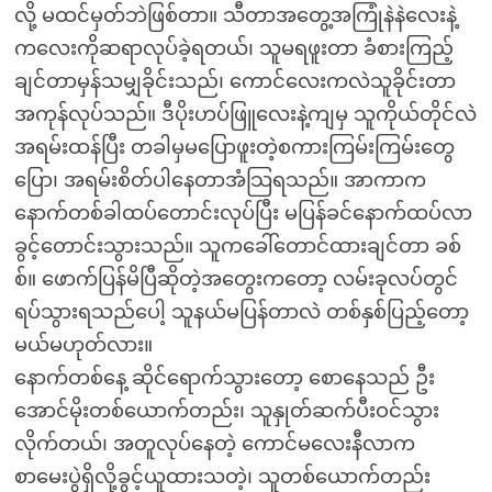
လို့ မထင်မှတ်ဘဲဖြစ်တာ။ သီတာအတွေ့အကြုံနဲနဲလေးနဲ့
ကလေးကိုဆရာလုပ်ခဲ့ရတယ်၊ သူမရဖူးတာ ခံစားကြည့်
ချင်တာမှန်သမျှခိုင်းသည်၊ ကောင်လေးကလဲသူခိုင်းတာ
အကုန်လုပ်သည်။ ဒီပိုးဟပ်ဖြူလေးနဲ့ကျမှ သူကိုယ်တိုင်လဲ
အရမ်းထန်ပြီး တခါမှမပြောဖူးတဲ့စကားကြမ်းကြမ်းတွေ
ပြော၊ အရမ်းစိတ်ပါနေတာအံသြရသည်။ အာကာက
နောက်တစ်ခါထပ်တောင်းလုပ်ပြီး မပြန်ခင်နောက်ထပ်လာ
ခွင့်တောင်းသွားသည်။ သူကခေါ်တောင်ထားချင်တာ ခစ်
စ်။ ဖောက်ပြန်မိပြီဆိုတဲ့အတွေးကတော့ လမ်းခုလပ်တွင်
ရပ်သွားရသည်ပေါ့ သူနယ်မပြန်တာလဲ တစ်နှစ်ပြည့်တော့
မယ်မဟုတ်လား။
နောက်တစ်နေ့ ဆိုင်ရောက်သွားတော့ စောနေသည် ဦး
အောင်မိုးတစ်ယောက်တည်း၊ သူနှုတ်ဆက်ပီးဝင်သွား
လိုက်တယ်၊ အတူလုပ်နေတဲ့ ကောင်မလေးနီလာက
စာမေးပွဲရှိလို့ခွင့်ယူထားသတဲ့၊ သူတစ်ယောက်တည်း