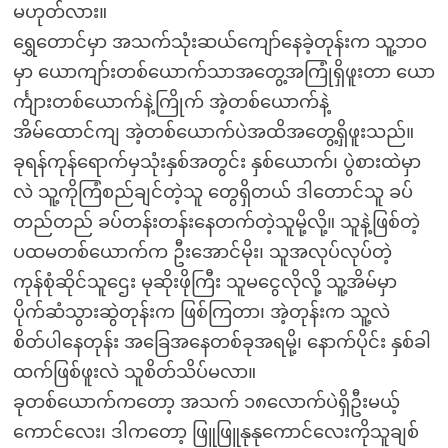
မဟုတ်လား။
ရွှေတောင်မှာ အသက်သုံးဆယ်ကျော်နေခဲ့တုန်းက သူ့ဘဝ
မှာ ယောကျာ်းတစ်ယောက်သာအတွေ့အကြုံရှိဖူးတာ ယော
င်္ကျားတစ်ယောက်နဲ့ကြိုက် အဲ့တစ်ယောက်နဲ့
အိမ်ထောင်ကျ အဲ့တစ်ယောက်ပဲအထိအတွေ့ရှိဖူးသည်။
ခုရန်ကုန်ရောက်မှသုံးနှစ်အတွင်း နှစ်ယောက်၊ ပွဲစားထဲမှာ
လဲ သူ့ကိုကြံစည်ချင်တဲ့သူ တွေရှိတယ် ဒါတောင်သူ ခပ်
တည်တည် ခပ်တန်းတန်းနေတက်တဲ့သူမို့လို့။ သူနဲ့ဖြစ်တဲ့
ပထမတစ်ယောက်က ဦးအောင်မိုး၊ သူအလုပ်လုပ်တဲ့
ကုန်စုံဆိုင်သူဌေး မုဆိုးဖိုကြီး သူမငွေလိုလို့ သူ့အိမ်မှာ
ပိုက်ဆံသွားဆွဲတုန်းက ဖြစ်ကြတာ၊ အဲ့တုန်းက သူ့လဲ
စိတ်ပါနေတုန်း အခြေအနေတစ်ခုအရမို့၊ နောက်ပိုင်း နှစ်ခါ
ထက်ဖြစ်ဖူးလဲ သူစိတ်သိပ်မလာ။
ခုတစ်ယောက်ကတော့ အသက် ၁၈လောက်ပဲရှိဦးမယ့်
ကောင်လေး၊ ဒါကတော့ ဖြူဖြူနုနုကောင်လေးကိုသူချစ်