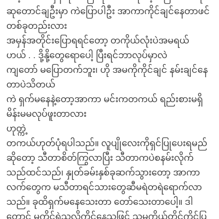
ဆုတောင်ချဦးမှာ ကဲပြောပါဦး အာကာကိုင်ချင်နေတာဖင်
တစ်ခုတည်းလား
အမှန်အတိုင်းပြောရရင်တော့ တကိုယ်လုံးပဲအမရယ်
ဟယ် . . ဒို့နို့တွေရောပေါ့ ပြီးရင်ဘာလုပ်မှာလဲ
ကျတော် မပြောတက်ဘူး၊ ဟို အမကိုကိုင်ချင် နမ်းချင်နေ
တာပဲသိတယ်
ကဲ ရှက်မနေနဲ့တော့အာကာ မင်းကတကယ် ရည်းစားမရှိ
မိန်းမမလုပ်ဖူးတာလား
ဟုတ္ကဲ့
တကယ်ဟုတ်ပုံရပါသည်။ လူပျိုလေးကိုရှင်ပြုပေးရမည်
ဆိုတော့ သီတာစိတ်ကြွလာပြီး သီတာကပဲစနမ်းလိုက်
သည်ထင်သည်၊ နှုတ်ခမ်းနှစ်ခုဆက်သွားတော့ အာကာ
လက်တွေက မသီတာရင်သားတွေဆီမရဲတရဲရောက်လာ
သည်။ ခုထိရှက်မနေသေးတာ တော်သေးတာပေါ့။ ဒါ
တောင် မကိုင်ရဲသလိုကိုင်နေသဖြင့် သူမကိုယ်တိုင်ကိုင်ပြ