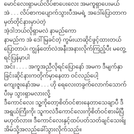
မောင်လေးရှာမယ်လိပ်စာပေးလေး အမကူရှာပေးမယ်
အဲ . . . လိပ်စာကပျောက်သွားပီအမရဲ့ အဒေါ်ပြောတာက
မှတ်တိုင်နားမှာပဲတဲ့
အဲ့ဒါဘယ်လိုရှာမလဲ နာမည်ကော
နာမည်က အဲ ဒေါ်မြခင်တဲ့ ကွမ်းယာဆိုင်ဖွင့်ထားတယ်
ပြောတာပဲ၊ ကျွန်တော်လဲအနီးအနားလိုက်ကြည့်ပီး မတွေ့
ရင်ပြန်မှာပါ
အင်း . . . . အကူအညီလိုရင်ပြောနော် အမက ဒီမျက်နှာ
ခြင်းဆိုင်နားကတိုက်မှာနေတာ ဝင်လည်ပေါ့
ကျေးဇူးနော်အမ . . . ဟို ရေလေးတခွက်လောက်သောက်
ပီးမှ သွားရှာမလားလို့
ဒီကောင်လေး သူ့ကိုတော့စိတ်ဝင်စားနေတာသေချာပီ ဒီ
အရွယ်ကြီးကို၊ သူကလဲဒီကောင်လေးကိုစိတ်ဝင်စားမိပြီ
မဟုတ်လား။ ဒီကောင်လေးနှင့်ထပ်ပတ်သတ်ချင်သေးရ်ျ
အိမ်သို့အလည်ခေါ်သွားလိုက်သည်။