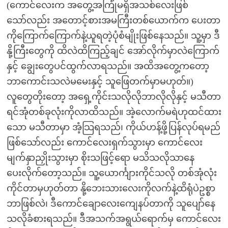
(ကောင်လေးက အတွေ့အကြုံမရှိအသစ်လေးဖြစ်
သော်လည်း အတောင့်စားအမကြီးတစ်ယောက်က ပေးတာ
ကိုကြောက်ကြောက်နဲ့ယူရတဲ့ပုံစံမျိုးဖြစ်နေသည်။ သူ့မှာ ဒီ
နို့ကြီးတွေကို ထိလဲထိကြည့်ချင် အော်လိုက်မှာလဲကြောက်
နှင့် ချွေးတွေပင်ထွက်လာရသည်။ အထိအတွေ့ကတော့
ဘာကောင်းသလဲမမေးနှင့် သူဖြေတက်မှာမဟုတ်။)
လူတွေတိုးတော့ အရှေ့ကိုင်းသလိုလိုဘာလိုလိုနှင့် မသီတာ
ရင်အုံတစ်ခုလုံးကိုလာထိသည်။ အဲ့လောက်မရဲဟုထင်ထား
သော မသီတာမှာ အံ့သြရသည်၊ ကိုယ်ဟန့်ဖို့ပြန်လုပ်ရမည်
ဖြစ်သော်လည်း ကောင်လေးရှက်သွားမှာ ကောင်လေး
မျက်နှာညှိုးသွားမှာ စိုးသဖြင့်ရော မသိသလိုသာနေ
ပေးလိုက်တော့သည်။ သူ့ယောင်္ကျားကိုင်သလို တစ်အုံလုံး
ကိုင်တာမှဟုတ်တာ နို့ဘေးသားလေးကိုလက်နဲ့ထိရုံပဲဥစ္စာ
ဘာဖြစ်လဲ၊ ဒီကောင်ချောလေးကျေနပ်တာကို သူပျော်နေ
သလိုခံစားရသည်။ ဒီအသက်အရွယ်ရောက်မှ ကောင်လေး