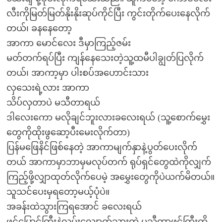
လီးကိုမြတ်မြတ်နိုးနိုးဆုပ်ကိုင်ပြီး ကွင်းတိုက်ပေးနေလိုက်
တယ်၊ ခနနေတော့
အာကာ မောင်လေး ဒီမှာကြည့်ဇမ်း
မတ်တက်ရပ်ပြီး ကျန်နေသေးတဲ့သူ့ထမီပါချွတ်ပြလိုက်
တယ်၊ အာကာ့မှာ ပါးစပ်အဟောင်းသား
လှသေးရဲ့လား အာကာ
သိပ်လှတာပဲ မသီတာရယ်
ဒါလေးကော မလိုချင်ဘူးလားခလေးရယ် (သူ့စောက်မွှေး
တွေကိုထိုးဖွဆော့ပီးမေးလိုက်တာ)
ပြန်မဖြေနိင်ဖြစ်နေတဲ့ အာကာမျက်နှာနဲ့ပွတ်ပေးလိုက်
တယ် အာကာမှာဘာမှမလုပ်တက် ရုပ်ရှင်တွေထဲကိုလျှက်
ကြည့်ဖို့လျှာထုတ်လိုက်ပေမဲ့ အမွှေးတွေကိုပဲယက်မိတယ်။
သူသင်ပေးမှရတော့မယ့်ပုံပဲ။
အခန်းထဲသွားကြရအောင် ခလေးရယ်
ဖင်ပြောင်ကြီးနဲ့လမ်းလျှောက်သွားတဲ့ မသီတာဖင်ကြီးကို