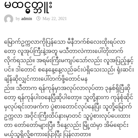
မထင္မွတ္ဘူး
by
admin
May 22, 2021
မြောက်ဥက္ကလာကိုပြန်သော မီနီဘက်စ်လေးထိုးရပ်လာ
တော့ လူအုပ်ကြီးနဲ့အတူ မသီတာလဲကားပေါ်တိုးတက်
လိုက်ရသည်။ အရမ်းကြီးမကျပ်သော်လည်း လူအပြည့်နှင့်
ပင်။ ဒါတောင် စနေနေ့နေ့လည်ခင်းပဲရှိသေးသည်၊ ရုံးဆင်း
ချိန်ဆိုလျှင်ကားပေါ်တက်ဖို့တောင်မန
ည်း။ သီတာက ရန်ကုန်မှာအလုပ်လာလုပ်တာ ၃နှစ်ရှိပြီဆို
တော့ ရန်ကုန်ပါးဝနေပြီဆိုပါတော့။ သူတို့နားက ကုန်စုံဆိုင်
မှလုပ်ရင်းတဖက်က ပွဲစားတောင်လုပ်နေပြီး သူတို့မြောက်
ဥက္ကလာ အဝိုင်းကြီးထိပ်နားမှာတင် သူပွဲစားလုပ်ပေးထား
တာ တော်တော်များပြီ။ ဒီနေ့လည်း မြို့ထဲမှာ အိမ်ရောင်း
မယ့်သူရှိလို့စကားပြောပြီး ပြန်လာတာ။