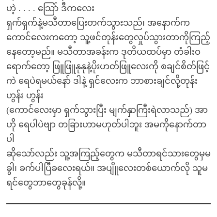
ဟဲ့ . . . . သြော် ဒီကလေး
ရှက်ရှက်နဲ့မသီတာပြေးတက်သွားသည်၊ အနောက်က
ကောင်လေးကတော့ သူ့ဖင်တုန်းတွေလှုပ်သွားတာကိုကြည့်
နေတော့မည်။ မသီတာအခန်းက ဒုတိယထပ်မှာ တံခါးဝ
ရောက်တော့ ဖြူဖြူနုနုနဲ့ပိုးဟတ်ဖြူလေးကို စချင်စိတ်ဖြင့်
ကဲ ရေပဲရမယ်နော် ဒါနဲ့ ရှင်လေးက ဘာစားချင်လို့တုန်း
ဟွန်း ဟွန်း
(ကောင်လေးမှာ ရှက်သွားပြီး မျက်နှာကြီးရဲလာသည်) အာ
ဟို ရေပါပဲဗျာ တခြားဟာမဟုတ်ပါဘူး အမကိုနောက်တာ
ပါ
ဆိုသော်လည်း သူ့အကြည့်တွေက မသီတာရင်သားတွေမှမ
ခွါ၊ ခက်ပါပြီခလေးရယ်။ အပျိူလေးတစ်ယောက်လို သူမ
ရင်တွေဘာတွေခုန်လို့။