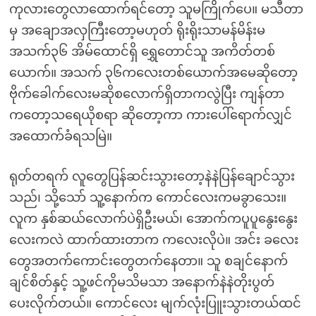
ကုလားတွေလာထောက်ရင်တော့ သူမကြိုက်ပေ။ မသီတာ
မှ အချောအလှကြီးတော့မဟုတ် ရိုးရိုးသာမန်မိန်းမ
အသက်၃၆ အိမ်ထောင်ရှိ ရွှေတောင်သူ အကိတ်တစ်
ယောက်။ အသက် ၃၆ကလေးတစ်ယောက်အမေဆိုတော့
ဗိုက်ခေါက်လေးမဆိုစလောက်ရှိတာကလွဲပြီး ကျန်တာ
ကတော့သရေယိုစရာ ဆိုတော့ကာ ကားပေါ်ရောက်လျှင်
အထောက်ခံရသမြဲ။
ရုတ်တရက် လူတွေပြန်ဆင်းသွားတော့နဲနဲပြန်ချောင်သွား
သည်၊ သို့သော် သူ့နောက်က ကောင်လေးကမခွာသေး။
လူက နှစ်ဆယ်လောက်ပဲရှိဦးမယ်၊ အောက်ကပူပူနွေးနွေး
လေးကလဲ ထာက်ထားတာက ကလေးလိုပဲ။ အင်း ခလေး
တွေအတက်ကောင်းတွေတက်နေတာ။ သူ စချင်နောက်
ချင်စိတ်နှင့် သူ့ဖင်ကိုမသိမသာ အနောက်နဲနဲတိုးပွတ်
ပေးလိုက်တယ်။ ကောင်လေး မျက်လုံးပြူးသွားတယ်ထင်