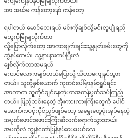
ကျေကျေနပ်နပ်မြိုချလိုက်တယ်။
အာ အယ်မ ကန်တော့နော် ကန်တော့
ရပါတယ် မောင်လေးရယ် မင်းကိုချစ်လို့မင်းလူပျိုရည်
တွေကိုမြိုချလိုက်တာ
လို့ပြောလိုက်တော့ အာကာချက်ချင်းသူ့နှုတ်ခမ်းတွေကို
ဆွဲနမ်းတယ်။ သူ့နားနားကပ်ပြီးလဲ
ချစ်လိုက်တာအမရယ်
ကောင်လေးကချစ်တယ်ပြောလို့ သီတာကျေနပ်သွား
တယ်။ သူတို့နှစ်ယောက် ကုတင်ပေါ်မှာနမ်းရှုပ်ရင်း
အာကာက သူကိုင်ချင်နေတဲ့ဟာအကုန်ပွတ်သပ်ကြည့်
တယ်။ ပြည့်တင်းနေတဲ့ အိုးကားကားကြီးတွေကို ပေါင်
အောက်ကပင့်ကိုင်ညှစ်ဖျစ်တော့ အမွှေးတွေဖုံးအုပ်နေတဲ့
အဖုတ်ဖောင်းဖောင်းကြီးဆီလက်ရောက်သွားတယ်။
အမကိုလဲ ကျွန်တော်ပြန်နမ်းပေးမယ်လေ