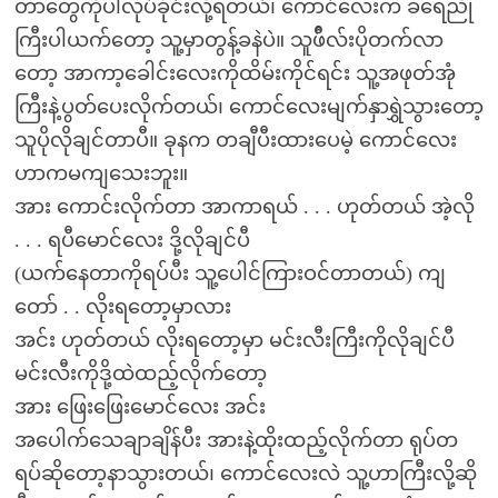
တာတွေကိုပါလုပ်ခိုင်းလို့ရတယ်၊ ကောင်လေးက ခရေညို
ကြီးပါယက်တော့ သူ့မှာတွန့်ခနဲပဲ။ သူဖ်ီလ်းပိုတက်လာ
တော့ အာကာ့ခေါင်းလေးကိုထိမ်းကိုင်ရင်း သူ့အဖုတ်အုံ
ကြီးနဲ့ပွတ်ပေးလိုက်တယ်၊ ကောင်လေးမျက်နှာရွှဲသွားတော့
သူပိုလိုချင်တာပီ။ ခုနက တချီပီးထားပေမဲ့ ကောင်လေး
ဟာကမကျသေးဘူး။
အား ကောင်းလိုက်တာ အာကာရယ် . . . ဟုတ်တယ် အဲ့လို
. . . ရပီမောင်လေး ဒို့လိုချင်ပီ
(ယက်နေတာကိုရပ်ပီး သူ့ပေါင်ကြားဝင်တာတယ်) ကျ
တော် . . လိုးရတော့မှာလား
အင်း ဟုတ်တယ် လိုးရတော့မှာ မင်းလီးကြီးကိုလိုချင်ပီ
မင်းလီးကိုဒို့ထဲထည့်လိုက်တော့
အား ဖြေးဖြေးမောင်လေး အင်း
အပေါက်သေချာချိန်ပီး အားနဲ့ထိုးထည့်လိုက်တာ ရုပ်တ
ရပ်ဆိုတော့နာသွားတယ်၊ ကောင်လေးလဲ သူ့ဟာကြီးလို့ဆို