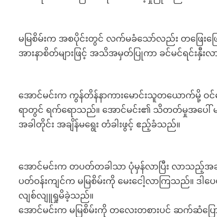
မမြစိမ်းက အစပိုင်းတွင် လက်မခံသော်လည်း တဖြေးဖြေးန
အားနာစိတ်များဖြင့် အသိအမှတ်ပြုကာ ခင်မင်ရင်းနှီ
အောင်မင်းက ကွန်တိန်နာကားမောင်းသူတယောက်မို့ ဝင်င
ရာတွင် ရက်ရောသည်။ အောင်မင်း၏ သိတတ်မှုအပေါ် မ
အခါတိုင်း အချိန်မရွေး တံခါးဖွင့် ဧည့်ခံသည်။
အောင်မင်းက တပတ်တခါသာ ပုံမှန်လာပြီး လာသည့်အခ
ပတ်ဝန်းကျင်က မမြစိမ်းကို မေးငေါ့လာကြသည်။ ဒါပေမယ့်
လျစ်လျူရှုမိခဲ့သည်။
အောင်မင်းက မမြစိမ်းကို တလေးတစားပင် ဆက်ဆံပြောဆိ