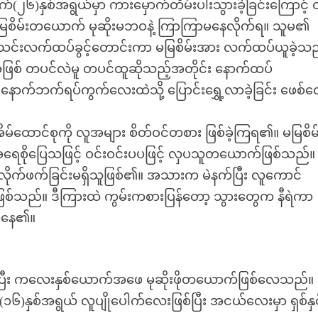
(၂၆)နှစ်အရွယ်မှာ ကားမှောက်တိမ်းပါးသွားခဲ့ခြင်းကြောင့် 
် မမြစိမ်းတယောက် မုဆိုးမဘဝနဲ့ ကြာကြာမနေလိုက်ရ။ သူမ၏
းသင်းလက်ထပ်ခွင့်တောင်းကာ မမြစိမ်းအား လက်ထပ်ယူခဲ့သ
ရာအဖြစ် တပင်လဲမူ တပင်ထူဆိုသည့်အတိုင်း နောက်ထပ်
း နောက်ဘက်ရပ်ကွက်လေးထဲသို့ ပြောင်းရွှေ့လာခဲ့ခြင်း ဖေစ်
မ်ထောင်စုကို လူအများ စိတ်ဝင်တစား ဖြစ်ခဲ့ကြရ၏။ မမြစိ
ေစိုပြေသဖြင့် ဝင်းဝင်းပပဖြင့် လှပသူတယောက်ဖြစ်သည်။
လိုက်ဖက်ခြင်းမရှိသူဖြစ်၏။ အသားက မဲနက်ပြီး လူကောင်
ားဖြစ်သည်။ ဒီကြားထဲ ကွမ်းကစားပြန်တော့ သွားတွေက နီရဲကာ
ြစ်နေ၏။
ြီး ကလေးနှစ်ယောက်အဖေ မုဆိုးဖိုတယောက်ဖြစ်လေသည်။
ှစ်အရွယ် လူပျိုပေါက်လေးဖြစ်ပြီး အငယ်လေးမှာ ရှစ်နှစ