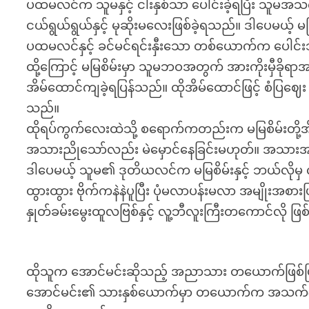
ပထမလင်က သူမနှင့် ငါးနှစ်သာ ပေါင်းခဲ့ရပြီး သူမအသက်
ငယ်ရွယ်ရွယ်နှင့် မုဆိုးမလေးဖြစ်ခဲ့ရသည်။ ဒါပေမယ့
ပထမလင်နှင့် ခင်မင်ရင်းနှီးသော တစ်ယောက်က ပေါင်
ထို့ကြောင့် မမြစိမ်းမှာ သူမဘဝအတွက် အားကိုးမှီခို
အိမ်ထောင်ကျခဲ့ရပြန်သည်။ ထိုအိမ်ထောင်ဖြင့် စံပြဈေ
သည်။
ထိုရပ်ကွက်လေးထဲသို့ စရောက်ကတည်းက မမြစိမ်းတို့အိ
အသားညိုသော်လည်း မဲမှောင်နေခြင်းမဟုတ်။ အသားအရ
ဒါပေမယ့် သူမ၏ ဒုတိယလင်က မမြစိမ်းနှင့် ဘယ်လိုမှ 
ထွားထွား ဗိုက်ကနဲနဲပူပြီး ပုံမလာပန်းမလာ အမျိုးအစ
နှုတ်ခမ်းမွေးထူလဗြစ်နှင့် လူ့ဘီလူးကြီးတကောင်လို ဖ
ထိုသူက အောင်မင်းဆိုသည့် အညာသား တယောက်ဖြစ်ပ
အောင်မင်း၏ သားနှစ်ယောက်မှာ တယောက်က အသက်(၁၆)န