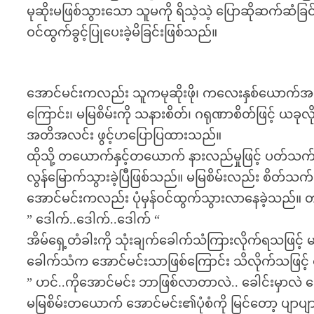
မုဆိုးမဖြစ်သွားသော သူမကို ရိသဲ့သဲ့ ပြောဆိုဆက်ဆံခြင်း
ဝင်ထွက်ခွင့်ပြုပေးခဲ့မိခြင်းဖြစ်သည်။
အောင်မင်းကလည်း သူကမုဆိုးဖို၊ ကလေးနှစ်ယောက်အဖေဖြစ
ကြောင်း၊ မမြစိမ်းကို သနားစိတ်၊ ဂရုဏာစိတ်ဖြင့် ယခုလိ
အတိအလင်း ဖွင့်ဟပြောပြထားသည်။
ထိုသို့ တယောက်နှင့်တယောက် နားလည်မှုဖြင့် ပတ်သက
လွန်မြောက်သွားခဲ့ပြီဖြစ်သည်။ မမြစိမ်းလည်း စိတ်သက်သ
အောင်မင်းကလည်း ပုံမှန်ဝင်ထွက်သွားလာနေခဲ့သည်
” ဒေါက်..ဒေါက်..ဒေါက် “
အိမ်ရှေ့တံခါးကို သုံးချက်ခေါက်သံကြားလိုက်ရသဖြင့် မမြ
ခေါက်သံက အောင်မင်းသာဖြစ်ကြောင်း သိလိုက်သဖြင့် 
” ဟင်..ကိုအောင်မင်း ဘာဖြစ်လာတာလဲ.. ခေါင်းမှာလဲ သွ
မမြစိမ်းတယောက် အောင်မင်း၏ပုံစံကို မြင်တော့ ပျာပျာ