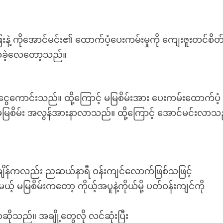
ဲ့ ကိုအောင်မင်း၏ ထောက်ပံ့ပေးကမ်းမှုကို ကျေးဇူးတင်စိတ်
းလာခဲ့လေတော့သည်။
ွေကောင်းသည်။ ထို့ကြောင့် မမြစိမ်းအား ပေးကမ်းထောက်ပံ့
မြစိမ်း အလွန်အားနာလာသည်။ ထို့ကြောင့် အောင်မင်းလာသည
ျိန်ကလည်း ညဆယ်နာရီ ဝန်းကျင်လောက်ဖြစ်သဖြင့်
 မမြစိမ်းကတော့ ကိုယ့်အပူနဲ့ကိုယ်မို့ ပတ်ဝန်းကျင်ကို
ုသည်။ အချို့တွေလို လင်ဆုံးပြီး