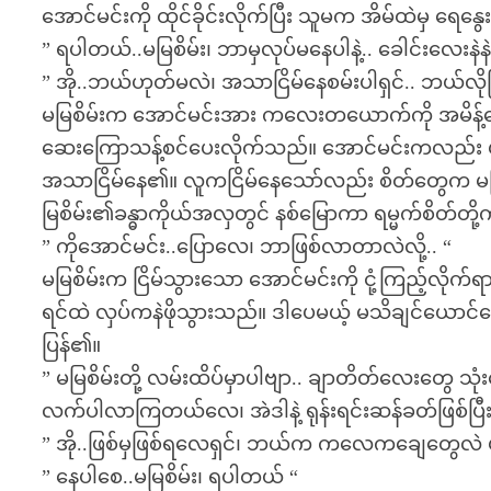
အောင်မင်းကို ထိုင်ခိုင်းလိုက်ပြီး သူမက အိမ်ထဲမှ ရေနွ
” ရပါတယ်..မမြစိမ်း၊ ဘာမှလုပ်မနေပါနဲ့.. ခေါင်းလေးန
” အို..ဘယ်ဟုတ်မလဲ၊ အသာငြိမ်နေစမ်းပါရှင်.. ဘယ်လို
မမြစိမ်းက အောင်မင်းအား ကလေးတယောက်ကို အမိန့်ပေး
ဆေးကြောသန့်စင်ပေးလိုက်သည်။ အောင်မင်းကလည်း မမ
အသာငြိမ်နေ၏။ လူကငြိမ်နေသော်လည်း စိတ်တွေက မငြိမ
မြစိမ်း၏ခန္ဓာကိုယ်အလှတွင် နစ်မြောကာ ရမ္မက်စိတ်တ
” ကိုအောင်မင်း..ပြောလေ၊ ဘာဖြစ်လာတာလဲလို့.. “
မမြစိမ်းက ငြိမ်သွားသော အောင်မင်းကို ငုံ့ကြည့်လိုက်ရာ
ရင်ထဲ လှပ်ကနဲဖိုသွားသည်။ ဒါပေမယ့် မသိချင်ယော
ပြန်၏။
” မမြစိမ်းတို့ လမ်းထိပ်မှာပါဗျာ.. ချာတိတ်လေးတွေ သု
လက်ပါလာကြတယ်လေ၊ အဲဒါနဲ့ ရုန်းရင်းဆန်ခတ်ဖြစ်ပ
” အို..ဖြစ်မှဖြစ်ရလေရှင်၊ ဘယ်က ကလေကချေတွေလဲ မသိဘူ
” နေပါစေ..မမြစိမ်း၊ ရပါတယ် “