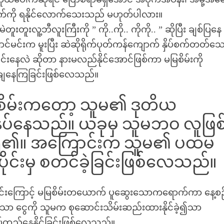
ယောက်ကို ရနိုင်လောက်သေးသည် မဟုတ်ပါလား။
တူးလူ့ဘီလူးကြီးကို ” ကို..ကို.. ကိုကို.. ” ဆိုပြီး ချစ်ပြနေ
်မင်းက မူးပြီး ဆဲဆိုရိုက်ပုတ်ကန်ကျောက် နှိပ်စက်တတ်သေ
်းနေလဲ ဆိုတာ နားမလည်နိုင်အောင်ဖြစ်ကာ မမြစိမ်းကို
ချနေကြခြင်းဖြစ်လေသည်။
ိမ်းကတော့ သူမ၏ ဒုတိယ
နပ်နေသည်။ ယခုမှ သူမဘဝ လူဖြစ
ားရ၏။ အကြောင်းက သူမ၏ ပထမ
ိုင်းမှ စတင်ခဲ့ခြင်းဖြစ်လေသည်။
ြင်းကြောင့် မမြစိမ်းတယောက် ပူဆွေးသောကရောက်ကာ နေ့စဉ်န
ာ ငွေကို သူမက စုဆောင်းသိမ်းဆည်းထားနိုင်ခဲ့၍သာ
်တည်နေနိုင်ခြင်းဖြစ်လေသည်။