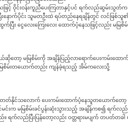
င့် ဝိုင်းဝန်းကူညီပေးကြတာနှင့်ပင် ရက်လည်ဆွမ်းသွတ်က
ြီးနောက်ပိုင်း သူမတဦးထဲ ရပ်တည်နေရချိန်တွင် လင်ဖြစ်သူ
က်ပြီး ငွေလေးကြေးလေး ထောက်ပံ့နေသဖြင့်လည်း မမြစိမ
ကိုယ်ဆိုတော့ မမြစိမ်းကို အချိန်ပြည့်လာရောက်ပေးကမ်းထောက်ပ
ှ မမြစိမ်းတယောက်တည်း ကျန်ခဲ့ရသည့် အိမ်ကလေးသို့
င်ထွက်ကာ တတ်နိုင်သလောက် ပေးကမ်းထောက်ပံ့နေသူတယောက်တော့ 
မင်းက မမြစိမ်းခင်ပွန်းဆုံးသွားသည့် အချိန်ကစ၍ ရက်လည်
။ ရက်လည်ပြီးပြန်တော့လည်း ဝတ္တရားမပျက် တပတ်တခါ ပုံ