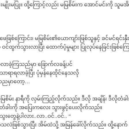
မျိုးမပြု။ ထို့ကြောင့်လည်း မမြစိမ်းက အောင်မင်းကို သူမအိမ
်ကြောင်း၊ မမြစိမ်း၏ယောကျာ်းဖြစ်သူနှင့် ခင်မင်ရင်းနှီးခ
ု ဝင်ထွက်သွားလာပြီး ထောက်ပံ့မှုများ ပြုလုပ်နေခြင်းဖြစ်ကြေ
်လာခဲ့ကြသည်မှာ ခြောက်လခန့်ပင်
ာရာရလာခဲ့ပြီး ပုံမှန်နေထိုင်နေသလို
။ တညမှာတော့…
စိမ်း နာရီကို လှမ်းကြည့်လိုက်သည်။ ဒီလို အချိန်၊ ဒီလိုတံခါ
တံခါးကို အပြေးကလေး သွားဖွင့်ပေးလိုက်သည်။
ေးတွေနဲ့ပါလား..လာ..ဝင်..ဝင်.. “
သလဲဖြစ်သွားပြီး အိမ်ထဲသို့ အမြန်ခေါ်လိုက်သည်။ ထို့နောက်