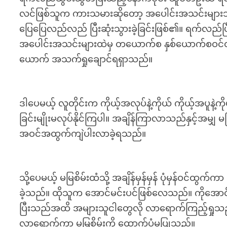
လင်ဖြစ်သူက ကားသမားဆိုတော့ အပေါင်းအသင်းများသဖြ
ပြေပြေလည်လည် ပြီးဆုံးသွားခဲ့ခြင်းဖြစ်၏။ ရက်လည်ပ
အပေါင်းအသင်းများထဲမှ တယောက်စ နှစ်ယောက်စဝင်ထွ
ယောက် အသက်ရှုချောင်ရရှာသည်။
ဒါပေမယ့် လူတိုင်းက ကိုယ့်အလုပ်နဲ့ကိုယ် ကိုယ့်အပူနဲ့
ခြင်းမျိုးမလုပ်နိုင်ကြပါ။ အချိန်ကြာလာသည်နှင့်အမျ
အဝင်အထွက်ကျဲပါးလာခဲ့ရသည်။
သို့ပေမယ့် မမြစိမ်းထံသို့ အချိန်မှန်မှန် ပုံမှန်ဝ
ခဲ့သည်။ ထိုသူက အောင်မင်းပင်ဖြစ်လေသည်။ ကိုအောင်
ပြီးသည်အထိ အများသူငါတွေလို လာရောက်ကြည့်ရှုသည်
လာရောက်ကာ မမြစိမ်းကို ထောက်ပံ့မှုပြုသည်။