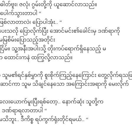
ေးဓါတ်ဗူး၊ ဇလုံ၊ ဂွမ်းတို့ကို ယူဆောင်လာသည်။
ဲနဲပေါက်သွားတာပါ “
ဖြစ်လာတာလဲ၊ ပြောပါအုံး.. “
သလို ပြောလိုက်ပြီး အောင်မင်း၏ခေါင်းမှ ဒဏ်ရာကို
ြစိမ်းပြောသည့်အတိုင်း
်။ သူ့အနီးအပါးသို့ တိုးကပ်ရောက်ရှိနေသည့် မ
ို့က ထောင်းကနဲ ထကြွလို့လာသည်။
 သူမ၏ရင်နှစ်မွှာကို စူးစိုက်ကြည့်နေကြောင်း တွေ့လိုက်ရသဖြင
င်ဆောင်ကာ သူမ သိချင်နေသော အကြောင်းအရာကို မေးလိုက်
ံးလေးယောက်မူးပြီးရစ်တော့.. နောက်ဆုံး သူတို့က
ြီး ဒဏ်ရာရလာတာပါ “
း.. ဒီကိစ္စ ရပ်ကွက်ရုံးတိုင်ရမယ်.. “