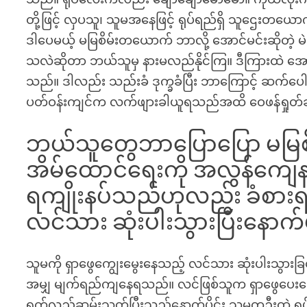
တို့ဖြင့် လှပသူ၊ သူမအနေဖြင့် ရုပ်ရည်ရှိ သူဌေးတ
ဒါပေမယ့် မမြစိမ်းတယောက် ဘာလို့ အောင်မင်းဆိုတဲ့ မဲမဲတူး
သလဲဆိုတာ ဘယ်သူမှ နားမလည်နိုင်ကြ။ ဒီကြားထဲ အောင
သည်။ ဒါလည်း သည်းခံ ဒုက္ခခံပြီး ဘာကြောင့် ဆက်ပေါင
ပတ်ဝန်းကျင်က လက်ဖျားခါယူရသည်အထိ ဝေဖန်ရှုတ်
ဘယ်သူတွေဘာပြောပြော မမြစ
အိမ်ထောင်ရေးကို အလွန်ကျေ
ရကျိုးနပ်သည်ဟုလည်း ခံစ
လင်သား ဆုံးပါးသွားပြီးနောက်ပ
သူမကို ရှာဖွေကျွေးမွေးနေသည့် လင်သား ဆုံးပါးသွားခ
အမျှ မျက်ရည်ကျနေရသည်။ လင်ဖြစ်သူက ရှာဖွေပေးသေ
ရက်လည်ဆွမ်းသွတ်ပြီးသည့်နောက်ပိုင်း သူမတဦးထဲ ရပ