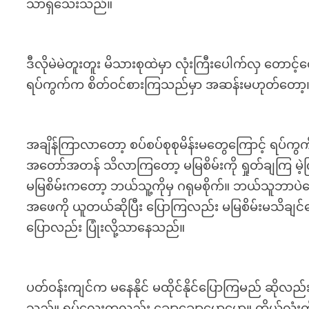
သာရှိသေးသည်။
ဒီလိုမဲမဲတူးတူး မိသားစုထဲမှာ လုံးကြီးပေါက်လှ တောင
ရပ်ကွက်က စိတ်ဝင်စားကြသည်မှာ အဆန်းမဟုတ်တော့
အချိန်ကြာလာတော့ စပ်စပ်စုစုမိန်းမတွေကြောင့် ရပ်
အတော်အတန် သိလာကြတော့ မမြစိမ်းကို ရှုတ်ချကြ မဲ့က
မမြစိမ်းကတော့ ဘယ်သူ့ကိုမှ ဂရုမစိုက်။ ဘယ်သူဘာပဲ
အဖေကို ယူတယ်ဆိုပြီး ပြောကြလည်း မမြစိမ်းမသိချင်ယေ
ပြောလည်း ပြုံးလို့သာနေသည်။
ပတ်ဝန်းကျင်က မနေနိုင် မထိုင်နိုင်ပြောကြမည် ဆို
သည်။ ရုပ်လေးကလည်း ချောချောမောမော။ ကိုယ်လုံးကို