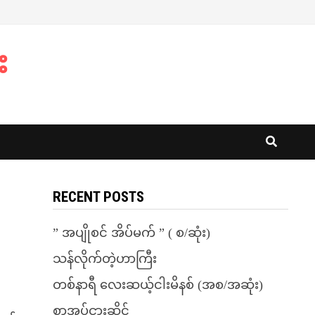
း
RECENT POSTS
” အပျိုစင် အိပ်မက် ” ( စ/ဆုံး)
သန်လိုက်တဲ့ဟာကြီး
တစ်နာရီ လေးဆယ့်ငါးမိနစ် (အစ/အဆုံး)
စာအုပ်ငှားဆိုင်