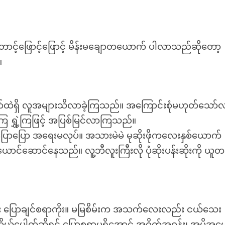
့်တောင့်ဖြောင့်ဖြောင့် မိန်းမချောတယောက် ပါလာသည်ဆိုတော့
။
ကွက်ထဲရှိ လူအများသိလာခဲ့ကြသည်။ အကြောင်းစုံမဟုတ်သော်
ြ ရွှဲ့ကြဖြင့် အပြစ်မြင်လာကြသည်။
ပြောပြော အရေးမလုပ်။ အသားမဲမဲ မုဆိုးဖိုကလေးနှစ်ယောက်
ာင်ဆောင်နေသည်။ လူ့ဘီလူးကြီးလို ပုံဆိုးပန်းဆိုးကို ယူ
လည်း ပြောချင်စရာကိုး။ မမြစိမ်းက အသက်လေးလည်း ငယ်သေး
ယ်ပေါက်ဆိုရင် ပြောစရာမရှိအောင် အဝိုက်အဝန်း၊ အမို့အမ