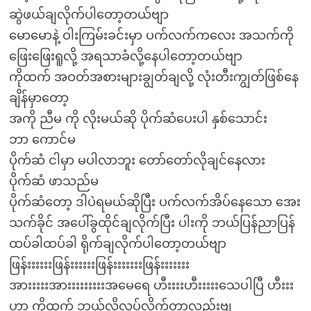
ဆွဲဖယ်ချလိုက်ပါတော့တယ်ဗျာ
မောမောနဲ့ ဝါးကြမ်းခင်းမှာ ပက်လက်ကလေး အသက်ကို
ဖြေးဖြေးရူလို့ အရသာခံလို့နေပါတော့တယ်ဗျာ
ကိုထက် အဝတ်အစားများချွတ်ချလို့ လုံးတီးကျွတ်ဖြစ်နေ
ချိန်မှာတော့
အကို ညီမ ကို လိုးမယ်ဆို ပိုက်ဆံပေးပါ နှစ်သောင်း
ဘာ ကောင်မ
ပိုက်ဆံ ငါမှာ မပါလာဘူး တော်တော်လိုချင်နေလား
ပိုက်ဆံ ဖာသည်မ
ပိုက်ဆံတော့ ဒါပဲရမယ်ဆိုပြီး ပက်လက်အိပ်နေသော အေး
သက်ခိုင် အပေါ်ခွထိုင်ချလိုက်ပြီး ပါးကို ဘယ်ပြန်ညာပြန်
ထပ်ခါထပ်ခါ ရိုက်ချလိုက်ပါတော့တယ်ဗျာ
ဖြန်းးးးးးဖြန်းးးးးးဖြန်းးးးးးးဖြန်းးးးးးး
အားးးးးအားးးးးးးးးအမေရေ ဟီးးးးဟီးးးးးသေပါပြီ ဟီးးး
ဟာ ကိုထက် ဘယ်လိုလုပ်လိုက်တာလည်းဗျ