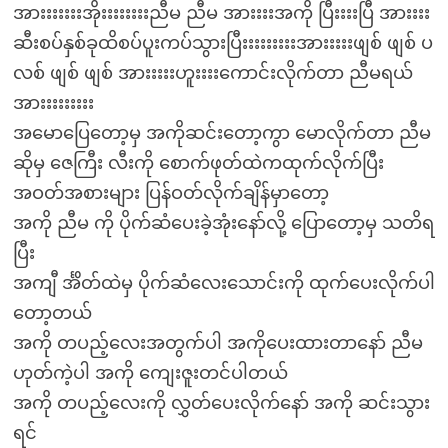
အားးးးးးးအိုးးးးးးးးညီမ ညီမ အားးးးအကို ပြီးးးးပြီ အားးးး
ဆီးစပ်နှစ်ခုထိစပ်ပူးကပ်သွားပြီးးးးးးးးးအားးးးးဖျစ် ဖျစ် ပ
လစ် ဖျစ် ဖျစ် အားးးးးဟူးးးးကောင်းလိုက်တာ ညီမရယ်
အားးးးးးးးး
အမောပြေတော့မှ အကိုဆင်းတော့ကွာ မောလိုက်တာ ညီမ
ဆိုမှ ဇေကြီး လီးကို စောက်ဖုတ်ထဲကထုက်လိုက်ပြီး
အဝတ်အစားများ ပြန်ဝတ်လိုက်ချိန်မှာတော့
အကို ညီမ ကို ပိုက်ဆံပေးခဲ့အုံးနော်လို့ ပြောတော့မှ သတိရ
ပြီး
အကျီ င်္အိတ်ထဲမှ ပိုက်ဆံလေးသောင်းကို ထုက်ပေးလိုက်ပါ
တော့တယ်
အကို တပည့်လေးအတွက်ပါ အကိုပေးထားတာနော် ညီမ
ဟုတ်ကဲ့ပါ အကို ကျေးဇူးတင်ပါတယ်
အကို တပည့်လေးကို လွှတ်ပေးလိုက်နော် အကို ဆင်းသွား
ရင်