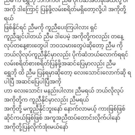
ညီမ က ရွှေဘို ဘက်ကပါ ညီမ ပိုက်ဆံအိတ်ခိုးခံထိလို့ ပါ
အကို ဒါကြောင့် ပြန်ဖို့လမ်းစရိတ်မရှိတော့လို့ပါ အကိုတို့
ရယ်
ဖြစ်နိုင်ရင် ညီမကို ကူညီပေးကြပါလား ရှင်
ကူညီချင်ပါတယ် ညီမ ဒါပေမဲ့ အကိုတို့ကလည်း တနေ့
လုပ်တနေ့စားတွေပါ ဘဝသမားတွေပဲဆိုတော့ ညီမ ကို
ဘယ်လိုလုပ်ကူညီနိုင်မှာလည်း ပိုက်ဆံဘယ်လောက်ရရင်
လမ်းစရိတ်စားစရိတ်ပြန်ဖို့အဆင်ပြေမှာလည်း ညီမ
ရွှေဘို ထိ ညီမ ပြန်ရမှာဆိုတော့ လေးသောင်းလောက်ဆို ရ
ပါပြီ အဆင်ပြေပါပြီအကို
ဟာ လေးသောင်း မနည်းပါလား ညီမရယ် ဘယ်လိုလုပ်
အကိုတို့က ကူညီနိုင်မှာလည်း ညီမရယ်
အကိုတို့ မကူညီနိုင်ဘူးနော် နောက်လာမယ့် ကားဖြစ်ဖြစ်
ဆိုင်ကယ်ဖြစ်ဖြစ် အကူအညီထပ်တောင်းလိုက်ပါနော်
အကိုတို့ပြန်လိုက်အုံးမယ်နော်