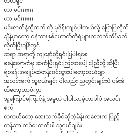
တယ်ရှင်
ဟာ မင်းးးးးးး
ဟာ မင်းးးးးးး
မင်းလတ်နဲ့ကိုထက် ကို မုဒိန်းကျင့်ပါတယ်လို့ ပြောပြလိုက်
ချိန်မှာတော့ ငနဲသားနှစ်ယောက်ကိုရဲများကလက်ထိပ်ခတ်
လိုက်ပြီးချိန်တွင်
ဆရာ ဆရာတို့ ကျနော်တို့ရှင်းပြပါရစေ
စခန်းရောက်မှ ဆက်ပြီးရှင်းကြတာပေါ့ ငါ့ညီတို့ ဆိုပြီး
ရဲစခန်းအချုပ်ထဲတန်းဝင်သွားပါတော့တယ်ဗျာ
အလင်းစက် သူငယ်ချင်း ငါလည်း ညတွင်းချင်းပဲ ဖမ်းခံ
ထိတော့တာပဲကွာ
အူကြောင်ကြောင်နဲ့ အမှုထဲ ငါပါလာခဲ့တာပါပဲ အလင်း
စက်
တကယ်တော့ အေးသက်ခိုင်ဆိုတဲ့မိန်းကလေးက ပြည့်
တန်ဆာ တစ်ယောက်ပါ သူငယ်ချင်း