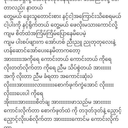
တာလည်း နာတယ်
တွေ့မယ် ခွေးသူတောင်းစား နင့်ငါ့အကြောင်းသိစေရမယ်
ငါ့ပါးကို နင့်ရိုက်တယ် တွေ့မယ် ဖေလိုးမသားကောင်လို့
ကျမ စိတ်ထဲအကြိမ်ကြိမ်ပြောနေမိပေမဲ့
ကျမ ပါးစပ်ဖျားက အော်ဟစ် ညီးညူ ညုတုတုလေးနဲ့
ဟန်ဆောင်အော်ပေးနေမိတာကတော့
အားးးးးးအကိုရေ ကောင်းတယ် ကောင်းတယ် ကိုရေ
လိုးတတ်လိုက်တာ ကိုရေ ညီမ သိပ်စွဲတယ် အားးးးးး
အကို လိုးတာ ညီမ ခံရတာ အကောင်းဆုံးပဲ
လိုးးးးအားးးးးးလားးးးးးးစောက်ဖုက်ကွဲအောင် လိုးးးးး
လိုးးးးပေးပါ ကိုရေ
အိုးးးးးအားးးးးးစိတ်ချ အားးးးးးးဖာသည်မ အားးးးးး
ကောင်းလိုက်တာ စောက်ဖုတ်ထဲ ကို တဒုတ်ဒုတ်နဲ့ ညှောင့်
ညှောင့်လိုးပစ်လိုက်တာ အားးးးးးကောင်မ ကောင်းလိုက်
တာ