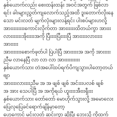
နှစ်ယောက်လည်း စေးထန်းထန်း အဝင်အတွက် ဖြစ်လာ
ရင်း ခါးများညွှတ်ကျလောက်သည့်အထိ ဒူးတောက်လိုးနေ
သော မင်းလတ် မျက်လုံးများလန့်ရင်း ပါးစပ်များဟလို့
အားးးးးးးးးကောင်းလိုက်တာ အားးးးးးထိတယ်ကွာ အားးး
လားးးးးးးအိုးးးးးအကို ပြီးးးးပြီးးးးပြီ အားးးးးလားးးးး
အားးးးး
အားးးးးးးစောက်ဖုတ်ပါ ပြဲပါပြီ အားးးးးအ အကို အားးးးး
ညီမ လာနေပြီ လာ လာ လာ အားးးးးးးးးး
နှစ်ယောက်သား တဲအပေါ်ထပ်ရက်ပိကျသွားပါတော့တယ်
ဗျာ
အားးးးလားးးးညီမ အ အ ဖျစ် ဖျစ် အင်းးးပလစ် ဖျစ်
အ အား သေပါပြီ အ အကိုရယ် ဟူးးးးအီးးးရှီးးး
နှစ်ယောက်သား တော်တော် မောဟိုက်သွားလို့ အမောလေး
ပြေလုပြေခင်ရောက်ချိန်မှာတော့
ဟေ့ကောင် မင်းလတ် ဆင်းကွာ ဆိုပြီး ဘေးသို့ ကိုထက်