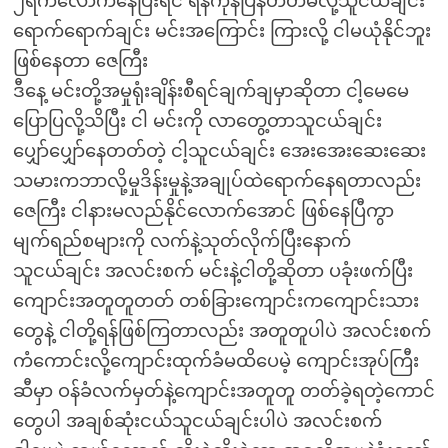
၂ရက်လောက်နေပြီးရင် ရန်ကုန်ပြန်တတ်မလို့သူငယ်ချင်း
ရောက်ရောက်ချင်း မင်းအကြောင်း ကြားလို့ ငါမယုံနိုင်ဘူး
ဖြစ်နေတာ ဇေကြီး
ဒီနေ့ မင်းတို့အမှုရုံးချိန်းစီရင်ချက်ချမှာဆိုတာ ငါ့မေမေ
ပြောပြလို့သိပြီး ငါ မင်းကို လာတွေ့တာသူငယ်ချင်း
ပျှော်ပျှော်နေတတ်တဲ့ ငါ့သူငယ်ချင်း အေးအေးဆေးဆေး
သမားကဘာလို့မှုဒိန်းမှုနဲ့အချုပ်ထဲရောက်နေရတာလည်း
ဇေကြီး ငါနားမလည်နိုင်လောက်အောင် ဖြစ်နေပြီကွာ
မျက်ရည်စများကို လက်နဲ့သုတ်လိုက်ပြီးနောက်
သူငယ်ချင်း အလင်းစက် မင်းနဲ့ငါတို့ဆိုတာ ပခုံးဖက်ပြီး
ကျောင်းအတူတူတတ် တစ်ခြားကျောင်းကကျောင်းသား
တွေနဲ့ ငါတို့ရန်ဖြစ်ကြတာလည်း အတူတူပါပဲ အလင်းစက်
ကံကောင်းလို့ကျောင်းထုက်ခံမထိပေမဲ့ ကျောင်းအုပ်ကြီး
ဆီမှာ ဝန်ခံလက်မှတ်နဲ့ကျောင်းအတူတူ တတ်ခဲ့ရတဲ့ကောင်
တွေပါ အချစ်ဆုံးငယ်သူငယ်ချင်းပါပဲ အလင်းစက်