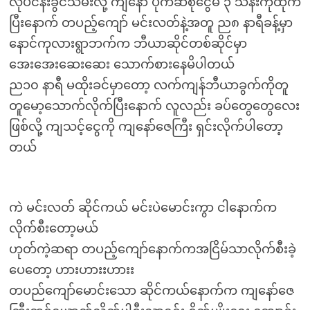
လုပ်ငန်းခွင်သိမ်းလို့ ကျနော် ပိုက်ဆံစုငွေမဲ ၃ သိန်းကိုထုက်
ပြီးနောက် တပည့်ကျော် မင်းလတ်နဲ့အတူ ည၈ နာရီခန့်မှာ
နောင်ကုလားရွာဘက်က ဘီယာဆိုင်တစ်ဆိုင်မှာ
အေးအေးဆေးဆေး သောက်စားနေမိပါတယ်
ည၁၀ နာရီ မထိုးခင်မှာတော့ လက်ကျန်ဘီယာခွက်ကိုတူ
တူမော့သောက်လိုက်ပြီးနောက် လူလည်း ခပ်တွေတွေလေး
ဖြစ်လို့ ကျသင့်ငွေကို ကျနော်ဇေကြီး ရှင်းလိုက်ပါတော့
တယ်
ကဲ မင်းလတ် ဆိုင်ကယ် မင်းပဲမောင်းကွာ ငါနောက်က
လိုက်စီးတော့မယ်
ဟုတ်ကဲ့ဆရာ တပည့်ကျော်နောက်ကအငြိမ်သာလိုက်စီးခဲ့
ပေတော့ ဟားဟားးဟားး
တပည်ကျော်မောင်းသော ဆိုင်ကယ်နောက်က ကျနော်ဇေ