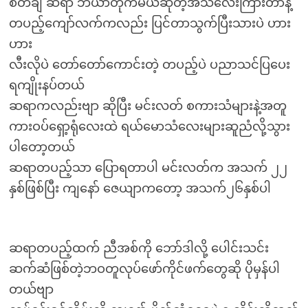
စိတ်ချ ဆရာ ဘီယာတိုက်မယ်ဆိုတဲ့အသံလေးကြားတာနဲ့
တပည့်ကျော်လက်ကလည်း ပြင်တာသွက်ပြီးသားပဲ ဟား
ဟား
လီးလိုပဲ တော်တော်ကောင်းတဲ့ တပည့်ပဲ ပညာသင်ပြပေး
ရကျိုးနပ်တယ်
ဆရာကလည်းဗျာ ဆိုပြီး မင်းလတ် စကားသံများနဲ့အတူ
ကားဝပ်ရှော့ရုံလေးထဲ ရယ်မောသံလေးများဆူညံလို့သွား
ပါတော့တယ်
ဆရာတပည့်သာ ပြောရတာပါ မင်းလတ်က အသက် ၂၂
နှစ်ဖြစ်ပြီး ကျနော် ဇေယျာကတော့ အသက်၂၆နှစ်ပါ
ဆရာတပည့်ထက် ညီအစ်ကို ဘော်ဒါလို့ ပေါင်းသင်း
ဆက်ဆံဖြစ်တဲ့ဘဝတူလုပ်ဖော်ကိုင်ဖက်တွေဆို ပိုမှန်ပါ
တယ်ဗျာ