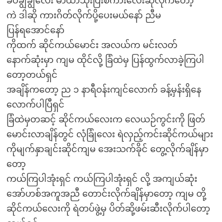
ခပ်ချွဲချွဲလေး မာယာသုံးပြီးစကားလေးဆိုလိုက်တော့
ကဲ ဒါဆို ကားဂိတ်လိုက်ပို့ပေးမယ်နော် ညီမ
ပြန်ရအောင်နော်
ကိုထက် ဆိုင်ကယ်မောင်း အလယ်က မင်းလတ်
နောက်ဆုံးမှာ ကျမ ထိုင်လို့ ခြံထဲမှ ပြန်ထွက်လာခဲ့ကြပါ
တော့တယ်ရှင်
အချိန်ကတော့ ည ၁ နာရီဝန်းကျင်လောက် ခန့်မှန်းရှိနေ
လောက်ပါပြီရှင်
ခြံထဲမှတဆင့် ဆိုင်ကယ်လေးက လေယဉ်ကွင်းကို ဖြတ်
မောင်းလာချိန်တွင် လုံခြုံလေး ရဲလှည့်ကင်းဆိုင်ကယ်များ
ကိုမျက်နှာချင်းဆိုင်ကျမ အေးသက်ခိုင် တွေ့လိုက်ချိန်မှာ
တော့
ကယ်ကြပါအုံးရှင် ကယ်ကြပါအုံးရှင် လို့ အကျယ်ဆုံး
အော်ဟစ်အကူအညီ တောင်းလိုက်ချိန်မှာတော့ ကျမ တို့
ဆိုင်ကယ်လေးကို ရဲတပ်ဖွဲ့မှ ပိတ်ဆို့ဖမ်းဆီးလိုက်ပါတော့