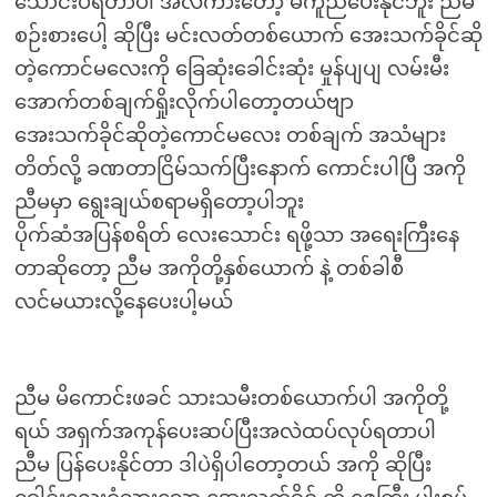
သောင်းပဲရတာပါ အလကားတော့ မကူညီပေးနိုင်ဘူး ညီမ
စဉ်းစားပေါ့ ဆိုပြီး မင်းလတ်တစ်ယောက် အေးသက်ခိုင်ဆို
တဲ့ကောင်မလေးကို ခြေဆုံးခေါင်းဆုံး မှုန်ပျပျ လမ်းမီး
အောက်တစ်ချက်ရှိုးလိုက်ပါတော့တယ်ဗျာ
အေးသက်ခိုင်ဆိုတဲ့ကောင်မလေး တစ်ချက် အသံများ
တိတ်လို့ ခဏတာငြိမ်သက်ပြီးနောက် ကောင်းပါပြီ အကို
ညီမမှာ ရွေးချယ်စရာမရှိတော့ပါဘူး
ပိုက်ဆံအပြန်စရိတ် လေးသောင်း ရဖို့သာ အရေးကြီးနေ
တာဆိုတော့ ညီမ အကိုတို့နှစ်ယောက် နဲ့ တစ်ခါစီ
လင်မယားလို့နေပေးပါ့မယ်
ညီမ မိကောင်းဖခင် သားသမီးတစ်ယောက်ပါ အကိုတို့
ရယ် အရှက်အကုန်ပေးဆပ်ပြီးအလဲထပ်လုပ်ရတာပါ
ညီမ ပြန်ပေးနိုင်တာ ဒါပဲရှိပါတော့တယ် အကို ဆိုပြီး