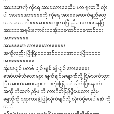
အားးးးးအကို ကိုရေ အားးးလားးးးးညီမ ဟာ ရွလာပြီ လိုး
ပါ အားးးးးအားးးးးးးးကို ကိုရေ အားးးးးးစောက်ရည်တွေ
တလဟော အိုးးးးးအားးးးးကျလာပြီ ညီမ ကောင်းနေပြီ
အားးးးးးအရမ်းကောင်းးးးးအိုးးးးကောင်းးးးကောင်းးးးး
အားးးးးးးးးးးး
အားးးးးးးအ အားးးးးးအားးးးးးးးးး
အကိုလည်း ပြီးပြီးးးးးးးအင်းးးးးးးးအားးးးးပြီးးးးးးးးးး
အားးးးးးးးးးးးးးးး
အိုးးးးဖျစ် ပလစ် ဖျစ် ဖျစ် ဖျိ ဖျစ် အားးးးးးးးးး
အော်ဟစ်သံလေးများ ချက်ချင်းဖျောက်လို့ ငြိမ်သက်သွား
ပြီး အဝတ်အစားများ အားလုံးပြန်ဝတ်လိုက်ပြီးနောက်
အကို ကိုထက် ညီမ ကို ကားဂိတ်ပြန်ပို့ပေးလား ညီမ
ရွှေဘိုကို ရရာကားနဲ့ ပြန်လိုက်ချင်လို့ လိုက်ပို့ပေးပါနော် ကို
ထက်