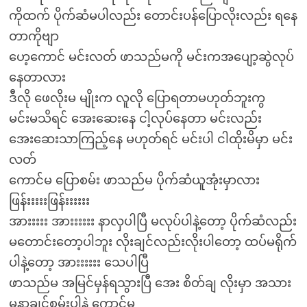
ကိုထက် ပိုက်ဆံမပါလည်း တောင်းပန်ပြောလိုးလည်း ရနေ
တာကိုဗျာ
ဟေ့ကောင် မင်းလတ် ဖာသည်မကို မင်းကအပျော့ဆွဲလုပ်
နေတာလား
ဒီလို ဖေလိုးမ မျိုးက လူလို ပြောရတာမဟုတ်ဘူးကွ
မင်းမသိရင် အေးဆေးနေ ငါ့လုပ်နေတာ မင်းလည်း
အေးဆေးသာကြည့်နေ မဟုတ်ရင် မင်းပါ ငါထိုးမိမှာ မင်း
လတ်
ကောင်မ ပြောစမ်း ဖာသည်မ ပိုက်ဆံယူအုံးမှာလား
ဖြန်းးးးးဖြန်းးးးးး
အားးးးး အားးးးးး နာလှပါပြီ မလုပ်ပါနဲ့တော့ ပိုက်ဆံလည်း
မတောင်းတော့ပါဘူး လိုးချင်လည်းလိုးပါတော့ ထပ်မရိုက်
ပါနဲ့တော့ အားးးးးး သေပါပြီ
ဖာသည်မ အမြင်မှန်ရသွားပြီ အေး စိတ်ချ လိုးမှာ အသား
မနာချင်စမ်းပါနဲ့ ကောင်မ