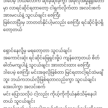
ဒါပေမဲ့ ဘယ်လောက် ဆိုးခဲ့ဆိုးခဲ့ကွာ အခုလိုအမှုနဲ့ရုံးတော်
မှာ လာရင်ဆိုင်ရတာတော့ ငါရှက်လိုက်တာ အလင်းစက်
အားမငယ်နဲ့ သူငယ်ချင်း ဇေကြီး
ဖြစ်လာပြီးမှ ဘာတတ်နိုင်ပါ့မလည်း ဇေကြီး ရင်ဆိုင်ဖို့ပဲရှိ
တော့တယ်
ရှောင်နေလို့မှ မရတော့တာ သူငယ်ချင်း
အကောင်းဆုံး ရင်ဆိုင်ဖြေရှင်းဖို့ပဲ ကျန်တော့တယ် စိတ်
ဓါတ်မကျပါနဲ့ သူငယ်ချင်း အားတင်းထား ဇေကြီး
ဒါပေမဲ့ ဇေကြီး မင်းအခုလိုဖြစ်တာ မြင်ရတာငါ့ရင်ထဲမချိ
ဘူး ဘယ်ကဘယ်လိုဖြစ်ရတာလည်းကွာ သူငယ်ချင်း
အေးပါကွာ အလင်းစက်
မင်း ပြောသလိုပဲ ငါ့လည်း ကိုယ့်ကိုကိုယ်နှစ်သိမ့်နေပါ
တယ် သူငယ်ချင်း