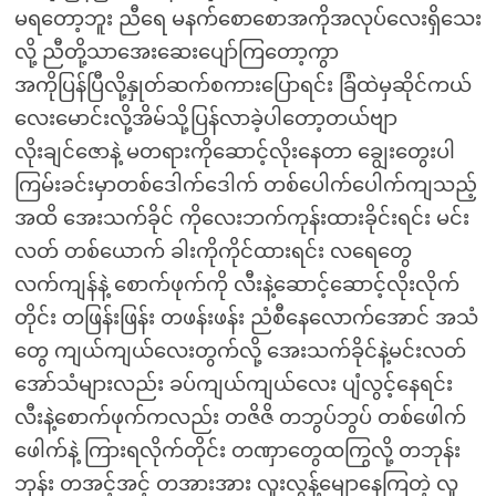
မရတော့ဘူး ညီရေ မနက်စောစောအကိုအလုပ်လေးရှိသေး
လို့ ညီတို့သာအေးဆေးပျော်ကြတော့ကွာ
အကိုပြန်ပြီလို့နှုတ်ဆက်စကားပြောရင်း ခြံထဲမှဆိုင်ကယ်
လေးမောင်းလို့အိမ်သို့ပြန်လာခဲ့ပါတော့တယ်ဗျာ
လိုးချင်ဇောနဲ့ မတရားကိုဆောင့်လိုးနေတာ ချွေးတွေးပါ
ကြမ်းခင်းမှာတစ်ဒေါက်ဒေါက် တစ်ပေါက်ပေါက်ကျသည့်
အထိ အေးသက်ခိုင် ကိုလေးဘက်ကုန်းထားခိုင်းရင်း မင်း
လတ် တစ်ယောက် ခါးကိုကိုင်ထားရင်း လရေတွေ
လက်ကျန်နဲ့ စောက်ဖုက်ကို လီးနဲ့ဆောင့်ဆောင့်လိုးလိုက်
တိုင်း တဖြန်းဖြန်း တဖန်းဖန်း ညံစီနေလောက်အောင် အသံ
တွေ ကျယ်ကျယ်လေးတွက်လို့ အေးသက်ခိုင်နဲ့မင်းလတ်
အော်သံများလည်း ခပ်ကျယ်ကျယ်လေး ပျံလွင့်နေရင်း
လီးနဲ့စောက်ဖုက်ကလည်း တဇိဇိ တဘွပ်ဘွပ် တစ်ဖေါက်
ဖေါက်နဲ့ ကြားရလိုက်တိုင်း တဏှာတွေထကြွလို့ တဘုန်း
ဘုန်း တအင့်အင့် တအားအား လူးလွန့်မျောနေကြတဲ့ လူ