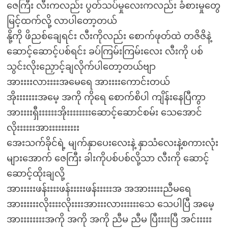
ဇေကြီး လီးကလည်း ပွတ်သပ်မှုလေးကလည်း ခံစားမှုတွေ
မြင့်ထက်လို့ လာပါတော့တယ်
နို့ကို ဖိညစ်ချေရင်း လီးကိုလည်း စောက်ဖုတ်ထဲ တဇိဇိနဲ့
ဆောင့်ဆောင့်ပစ်ရင်း ခပ်ကြမ်းကြမ်းလေး လီးကို ပစ်
သွင်းလိုးညှောင့်ချလိုက်ပါတော့တယ်ဗျာ
အားးးးလားးးးအမေရေ အားးးးကောင်းတယ်
အိုးးးးးးးအမေ့ အကို ကိုရေ စောက်စိပါ ကျိန်းနေပြီကွာ
အားးးးရှီးးးးးးအိုးးးးးးးးဆောင့်ဆောင်စမ်း သေအောင်
လိုးးးးးးအားးးးးးးးးး
အေးသက်ခိုင်ရဲ့ မျက်နှာပေးလေးနဲ့ နှာသံလေးနဲ့စကားလုံး
များအောက် ဇေကြီး ခါးကိုပစ်ပစ်လို့သာ လီးကို ဆောင့်
ဆောင့်ထိုးချလို့
အားးးးးဖန်းးးးဖန်းးးးးဖန်းးးးးအ အအားးးးးညီမရေ
အားးးးးးလိုးးးးလိုးးးးအားးးလားးးးးးသေ သေပါပြီ အမေ့
အားးးးးးးးအကို အကို အကို ညီမ ညီမ ပြီးးးးပြီ အင်းးးးး