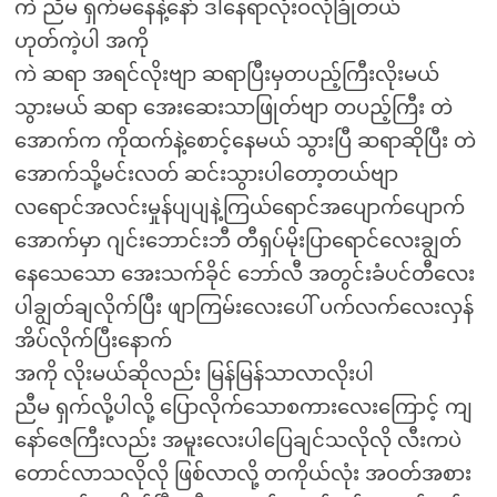
ကဲ ညီမ ရှက်မနေနဲ့နော် ဒါနေရာလုံးဝလုံခြုံတယ်
ဟုတ်ကဲ့ပါ အကို
ကဲ ဆရာ အရင်လိုးဗျာ ဆရာပြီးမှတပည့်ကြီးလိုးမယ်
သွားမယ် ဆရာ အေးဆေးသာဖြုတ်ဗျာ တပည့်ကြီး တဲ
အောက်က ကိုထက်နဲ့စောင့်နေမယ် သွားပြီ ဆရာဆိုပြီး တဲ
အောက်သို့မင်းလတ် ဆင်းသွားပါတော့တယ်ဗျာ
လရောင်အလင်းမှုန်ပျပျနဲ့ကြယ်ရောင်အပျောက်ပျောက်
အောက်မှာ ဂျင်းဘောင်းဘီ တီရှပ်မိုးပြာရောင်လေးချွတ်
နေသေသော အေးသက်ခိုင် ဘော်လီ အတွင်းခံပင်တီလေး
ပါချွတ်ချလိုက်ပြီး ဖျာကြမ်းလေးပေါ် ပက်လက်လေးလှန်
အိပ်လိုက်ပြီးနောက်
အကို လိုးမယ်ဆိုလည်း မြန်မြန်သာလာလိုးပါ
ညီမ ရှက်လို့ပါလို့ ပြောလိုက်သောစကားလေးကြောင့် ကျ
နော်ဇေကြီးလည်း အမူးလေးပါပြေချင်သလိုလို လီးကပဲ
တောင်လာသလိုလို ဖြစ်လာလို့ တကိုယ်လုံး အဝတ်အစား