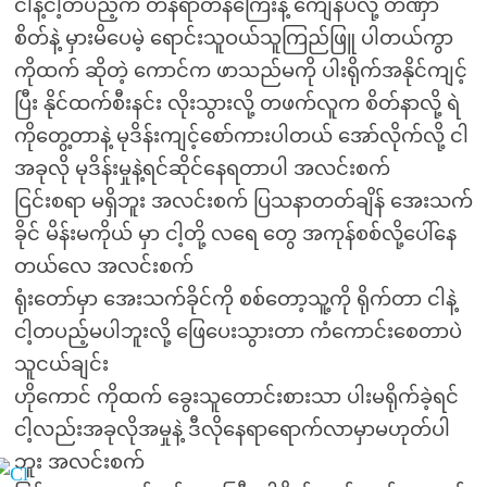
ငါနဲ့ငါ့တပည့်က တန်ရာတန်ကြေးနဲ့ ကျေနပ်လို့ တဏှာ
စိတ်နဲ့ မှားမိပေမဲ့ ရောင်းသူဝယ်သူကြည်ဖြူ ပါတယ်ကွာ
ကိုထက် ဆိုတဲ့ ကောင်က ဖာသည်မကို ပါးရိုက်အနိုင်ကျင့်
ပြီး နိုင်ထက်စီးနင်း လိုးသွားလို့ တဖက်လူက စိတ်နာလို့ ရဲ
ကိုတွေ့တာနဲ့ မုဒိန်းကျင့်စော်ကားပါတယ် အော်လိုက်လို့ ငါ
အခုလို မုဒိန်းမှုနဲ့ရင်ဆိုင်နေရတာပါ အလင်းစက်
ငြင်းစရာ မရှိဘူး အလင်းစက် ပြသနာတတ်ချိန် အေးသက်
ခိုင် မိန်းမကိုယ် မှာ ငါ့တို့ လရေ တွေ အကုန်စစ်လို့ပေါ်နေ
တယ်လေ အလင်းစက်
ရုံးတော်မှာ အေးသက်ခိုင်ကို စစ်တော့သူ့ကို ရိုက်တာ ငါနဲ့
ငါ့တပည့်မပါဘူးလို့ ဖြေပေးသွားတာ ကံကောင်းစေတာပဲ
သူငယ်ချင်း
ဟိုကောင် ကိုထက် ခွေးသူတောင်းစားသာ ပါးမရိုက်ခဲ့ရင်
ငါ့လည်းအခုလိုအမှုနဲ့ ဒီလိုနေရာရောက်လာမှာမဟုတ်ပါ
ဘူး အလင်းစက်