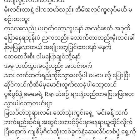
ထဲပျံလွင့်လာပါတော့တယ်
မိုးလင်းတာနဲ့ ဒါကဘယ်လည်း အိမ်အလုပ်ကူလုပ်မယ် မ
စဉ်းစားဘူး
ကလေးလည်း မဟုတ်တော့ဘူးနော် အလင်းစက် အခုထိ
ပြောနေရတုန်းပဲ ညကလည်း သောက်တာလည်းမိုးလင်းခါ
နီးမှပြန်လာတယ် အချိုးတွေပြင်ထားနော် မနက်
စောစောစီးစီး ငါမပြောချင်လို့နော်
အခု ဘယ်သွားမလို့လည်း အလင်းစက်
သား လက်ဘက်ရည်ဆိုင်သွားမလို့ပါ မေမေ လို့ ပြောပြီး
ဆိုင်ကယ်ကိုအိမ်မှမောင်းထွက်လာခဲ့ပါတော့တယ်
ပွစိပွစိနဲ့ မေမေရဲ့ Rap သံစဉ် များနဲ့လည်းတဖြေးဖြေးဝေး
သွားပါတော့တယ်ဗျာ
မြသပိတ်ဘုရားလမ်း ဘော်လုံးကွင်းရှေ့ `မင်းခန့်´လက်
ဘက်ရည်ဆိုင်ရဲ့အတွင်းတောင့်ဝိုင်းမှာနေရာယူထိုင်လိုက်
ပြီးနောက် ကျစိမ့်ဂိတ်ဆုံးတစ်ခွက်နဲ့ဆေးလိပ်တစ်ပွဲ ရှေ့ကို