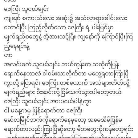
ဇေကြီး သူငယ်ချင်း
ကျနော် စကားသံလေး အဆုံး၌ အသံလာရာခေါင်းလေး
တောင်ပြီး ကြည့်လိုက်သော ဇေကြီး ရဲ့ ပါးပြင်မှာ
မျက်ရည်စတွေနဲ့ အံ့အားသင့်ပြီး ကျနော်ကို ကြောင်ပြီးကြ
ည့်နေရင်းနဲ့
ဟာ
အလင်းစက် သူငယ်ချင်း ဘယ်တုန်းက သထုံကိုပြန်
ရောက်နေတာလဲ ငါဝမ်းသာလိုက်တာ မတွေ့ရတာကြာပြီ
ကွာလို့ ပြောရင်း ဇေကြီး တစ်ယောက် အသံများတိတ်လို့
မျက်ရည်များ စီးဆင်းလို့ငြိမ်သက်သွားပါတော့တယ်
ဇေကြီး သူငယ်ချင်း အားမငယ်ပါနဲ့ကွာ
ငါ မနေ့ကမှ ပြန်ရောက်တာ ဇေကြီး
မော်လမြိုင်ဘက်ကိုရောက်နေမှတော့ အမေအိမ်ပြန်မ
ရောက်တာလည်းကြာပြီဆိုတော့ မိဘတွေကိုကန်တော့ရင်း