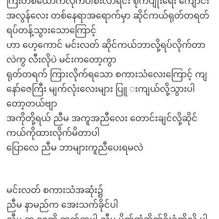
ကြီးတစ်ယောက်လိုက်ပါစီးလာရင်း စိုက်ပျိုးရေး ကျောင်း
အလွန်လေး တစ်နေရာအရောက်မှာ ဆိုင်ကယ်ရုတ်တရတ်
ရပ်တန့်သွားသောကြောင့်
ဟာ ဟေ့ကောင် မင်းလတ် ဆိုင်ကယ်ဘာလို့ရပ်လိုက်တာ
လဲကွ လီးလိုပဲ မင်းကတော့ကွာ
ရုတ်တရက် ကြားလိုက်ရသော စကားသံလေးကြောင့် ကျ
နော်ဇေကြီး မျက်လုံးလေးများ ပြူ းကျယ်လို့သွားပါ
တော့တယ်ဗျာ
အကိုတို့ရယ် ညီမ အကူအညီလေး တောင်းချင်လို့ဆိုင်
ကယ်ကိုထားလိုက်မိတာပါ
ပြောလေ ညီမ ဘာများကူညီပေးရမလဲ
မင်းလတ် စကားသံအဆုံး၌
ညီမ နာမည်က အေးသက်ခိုင်ပါ