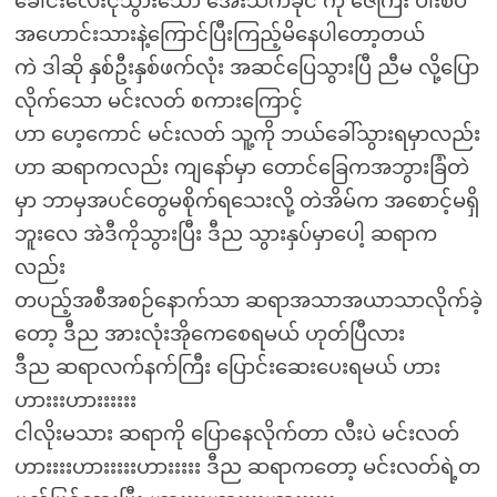
ခေါင်းလေးငုံသွားသော အေးသက်ခိုင် ကို ဇေကြီး ပါးစပ်
အဟောင်းသားနဲ့ကြောင်ပြီးကြည့်မိနေပါတော့တယ်
ကဲ ဒါဆို နှစ်ဦးနှစ်ဖက်လုံး အဆင်ပြေသွားပြီ ညီမ လို့ပြော
လိုက်သော မင်းလတ် စကားကြောင့်
ဟာ ဟေ့ကောင် မင်းလတ် သူ့ကို ဘယ်ခေါ်သွားရမှာလည်း
ဟာ ဆရာကလည်း ကျနော်မှာ တောင်ခြေကအဘွားခြံတဲ
မှာ ဘာမှအပင်တွေမစိုက်ရသေးလို့ တဲအိမ်က အစောင့်မရှိ
ဘူးလေ အဲဒီကိုသွားပြီး ဒီည သွားနှပ်မှာပေါ့ ဆရာက
လည်း
တပည့်အစီအစဉ်နောက်သာ ဆရာအသာအယာသာလိုက်ခဲ့
တော့ ဒီည အားလုံးအိုကေစေရမယ် ဟုတ်ပြီလား
ဒီည ဆရာလက်နက်ကြီး ပြောင်းဆေးပေးရမယ် ဟား
ဟားးးဟားးးးးး
ငါလိုးမသား ဆရာကို ပြောနေလိုက်တာ လီးပဲ မင်းလတ်
ဟားးးးဟားးးးးဟားးးးး ဒီည ဆရာကတော့ မင်းလတ်ရဲ့တ