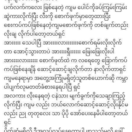
ပက်လက်ကလေး ဖြစ်နေတဲ့ ကျမ ပေါင်ကိုခပ်ကြမ်းကြမ်း
ဆွဲကားလိုက်ပြီး လီးကို စောက်ဖုက်မှာတေ့ထားပြီး
စေးကပ်ကပ်ဖြစ်နေတဲ့ကျမစောက်ဖုက်ကို တစ်ချက်တည်း
လိုးချ လိုက်ပါတော့တယ်ရှင်
အားးးးး သေပါပြီ အားးးးလားးးးးးးစောက်ရမ်းလိုးလိုက်
တာ အောင့်သွားတာပဲ အားးးးရှီးးးးးး ဖြေးဖြေးလိုးပါ
အားးးးလားးးးးး စောက်ဖုတ်ထဲ က လရေတွေ ခြောက်ကပ်
ကပ်ဖြစ်နေချိန် ဆောင့်ဆောင့်ချလိုက်တာ နာလိုက်တာရှင်
ကျမနေရာမှာ အတွေ့အကြုံမရှိတဲ့သူတစ်ယောက်ဆို ကမ္ဘာ
ပါပျက်လုမတတ်ခံစားနေရပါပြီ ရှင်
အလကား လိုးနေရတဲ့ ငနဲသား မျက်ခွက်ကိုသေချာကြည့်
လိုက်ပြီး ကျမ လည်း ဘယ်လောက်ဆောင့်ဆောင့်လိုးနိုင်မ
လည်း ညု တုတုလေး သာ ပိုပို အော်ပေးနေမိပါတော့တယ်
ရှင်
ပိုက်ဆံမရှိလို့ ဒီအလုပ်လုပ်နေရတာပါ ဖာသည်မလို့ ခေါ်