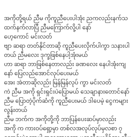
အကိုတို့ရယ် ညီမ ကိုကူညီပေးပါအုံး ညကလည်းနက်သ
ထက်နက်လာပြီ ညီမကြောက်လို့ပါ နော်
ဟေ့ကောင် မင်းလတ်
ဗျာ ဆရာ တတ်နိုင်တာဆို ကူညီပေးလိုက်ပါကွာ သနားပါ
တယ် ညီမလေး ဒုက္ခဖြစ်နေပါ့အုံးမယ်
ဟာ ဆရာ ဘာဖြစ်နေတာလည်း ခဏလေး နေပါအုံးကျ
နော် ပြေလည်အောင်လုပ်ပေးမယ်
အေး အဲတာဆိုလည်း မြန်မြန်လုပ် ကွာ မင်းလတ်
ကဲ ညီမ အကို ရှင်းရှင်းပဲပြောမယ် သေချာနားတောင်နော်
ညီမ ပြောတဲ့ပိုက်ဆံကို ကူညီပေးမယ် ဒါပေမဲ့ ငွေကများ
လွန်းတယ်
ညီမ ဘက်က အကိုတို့ကို ဘာပြန်ပေးဆပ်မှာလည်း
အကို က ကားဝပ်ရှော့မှာ တစ်လအလုပ်လုပ်မှလစာ ၇