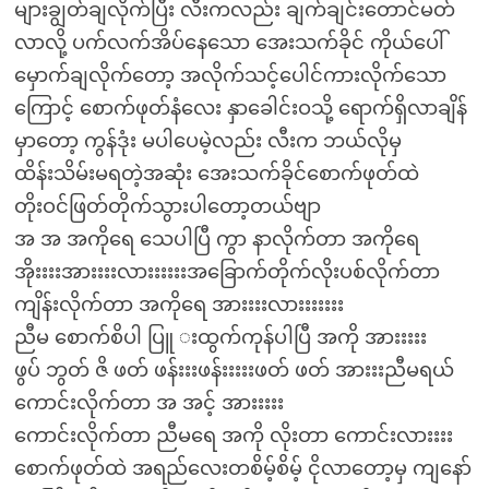
များချွတ်ချလိုက်ပြီး လီးကလည်း ချက်ချင်းတောင်မတ်
လာလို့ ပက်လက်အိပ်နေသော အေးသက်ခိုင် ကိုယ်ပေါ်
မှောက်ချလိုက်တော့ အလိုက်သင့်ပေါင်ကားလိုက်သော
ကြောင့် စောက်ဖုတ်နံလေး နှာခေါင်းဝသို့ ရောက်ရှိလာချိန်
မှာတော့ ကွန်ဒုံး မပါပေမဲ့လည်း လီးက ဘယ်လိုမှ
ထိန်းသိမ်းမရတဲ့အဆုံး အေးသက်ခိုင်စောက်ဖုတ်ထဲ
တိုးဝင်ဖြတ်တိုက်သွားပါတော့တယ်ဗျာ
အ အ အကိုရေ သေပါပြီ ကွာ နာလိုက်တာ အကိုရေ
အိုးးးးအားးးးလားးးးးးအခြောက်တိုက်လိုးပစ်လိုက်တာ
ကျိန်းလိုက်တာ အကိုရေ အားးးးလားးးးးးး
ညီမ စောက်စိပါ ပြူ းထွက်ကုန်ပါပြီ အကို အားးးးး
ဖွပ် ဘွတ် ဇိ ဖတ် ဖန်းးးဖန်းးးးးဖတ် ဖတ် အားးးညီမရယ်
ကောင်းလိုက်တာ အ အင့် အားးးးး
ကောင်းလိုက်တာ ညီမရေ အကို လိုးတာ ကောင်းလားးးး
စောက်ဖုတ်ထဲ အရည်လေးတစိမ့်စိမ့် ငိုလာတော့မှ ကျနော်