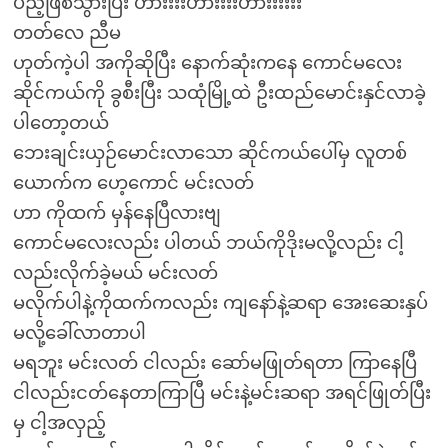
ပည့်ဖြစ်သွားပြီး ဟားးးးဟားးးးဟားးးးးး
တတ်လေ ညီမ
ဟုတ်ကဲ့ပါ အကိုဆိုပြီး နောက်ဆုံးကနေ ကောင်မလေး
ဆိုင်ကယ်ကို ခွစီးပြီး သထုံမြို့ထဲ ဦးထည်မောင်းနှင်လာခဲ့
ပါတော့တယ်
ဘေးချင်းယှဉ်မောင်းလာသော ဆိုင်ကယ်ပေါ်မှ လူတစ်
ယောက်က ဟေ့ကောင် မင်းလတ်
ဟာ ကိုထက် မှန်နေပြီလားဗျ
ကောင်မလေးလည်း ပါတယ် ဘယ်ကိုဒိုးမလို့လည်း ငါ့
လည်းလိုက်ခဲ့မယ် မင်းလတ်
မလိုက်ပါနဲ့ကိုထက်ကလည်း ကျနော်နဲ့ဆရာ အေးဆေးနှပ်
မလို့ခေါ်လာတာပါ
မရဘူး မင်းလတ် ငါလည်း ဆော်မဖြုတ်ရတာ ကြာနေပြီ
ငါလည်းငတ်နေတာကြာပြီ မင်းနဲ့မင်းဆရာ အရင်ဖြုတ်ပြီး
မှ ငါ့အလှည့်