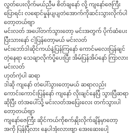
လွှတ်ပေးလိုက်မယ်ညီမ စိတ်ချနော် လို့ ကျနော်ဇေကြီး
ပြောရင်း လရောင်မှုန်ပျပျတဲအောက်ကိုဆင်းသွားလိုက်ပါ
တော့တယ်ဗျာ
မင်းလတ် အပေါ်တက်သွားတော့ မင်းအတွက် ပိုက်ဆံပေး
ပြီးသားနော် ငါ့ပြန်တော့မယ် မင်းလတ်
မင်းဘော်ဒါဆိုင်ကယ်နဲ့ပြန်ကြနော် ကောင်မလေးပြန်ချင်
တဲ့နေရာ သေချာလိုက်ပို့ပေးပြီး အိမ်ပြန်အိပ်နော် ကြာလား
မင်းလတ်
ဟုတ်ကဲ့ပါ ဆရာ
ဒါဆို ကျနော် တဲပေါ်သွားတော့မယ် ဆရာလည်း
ကောင်းကောင်းပြန်နော် ကျနော် လိုးချင်နေပြီ သွားပြီဆရာ
ဆိုပြီး တဲအပေါ်သို့ မင်းလတ်အပြေးလေး တက်သွားပါ
တော့တယ်ဗျာ
ကျနော်ဇေကြီး ဆိုင်ကယ်ကိုစက်နှိုးလိုက်ချိန်မှာတော့
အကို ပြန်ပြီလား နေပါအုံးလားဗျာ အေးဆေးပေါ့