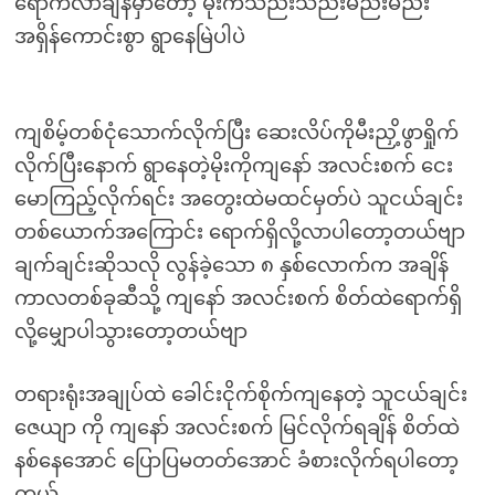
ရောက်လာချိန်မှာတော့ မိုးကသည်းသည်းမည်းမည်း
အရှိန်ကောင်းစွာ ရွာနေမြဲပါပဲ
ကျစိမ့်တစ်ငုံသောက်လိုက်ပြီး ဆေးလိပ်ကိုမီးညှိ့ဖွာရှိုက်
လိုက်ပြီးနောက် ရွာနေတဲ့မိုးကိုကျနော် အလင်းစက် ငေး
မောကြည့်လိုက်ရင်း အတွေးထဲမထင်မှတ်ပဲ သူငယ်ချင်း
တစ်ယောက်အကြောင်း ရောက်ရှိလို့လာပါတော့တယ်ဗျာ
ချက်ချင်းဆိုသလို လွန်ခဲ့သော ၈ နှစ်လောက်က အချိန်
ကာလတစ်ခုဆီသို့ ကျနော် အလင်းစက် စိတ်ထဲရောက်ရှိ
လို့မျှောပါသွားတော့တယ်ဗျာ
တရားရုံးအချုပ်ထဲ ခေါင်းငိုက်စိုက်ကျနေတဲ့ သူငယ်ချင်း
ဇေယျာ ကို ကျနော် အလင်းစက် မြင်လိုက်ရချိန် စိတ်ထဲ
နစ်နေအောင် ပြောပြမတတ်အောင် ခံစားလိုက်ရပါတော့
တယ်