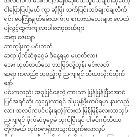
အလင်းစက် မင်းကငါ့အချစ်ဆုံးငယ်သူငယ်ချင်းဆိုတော့
ငါပြောပြပါ့မယ် ကွာ ဆိုပြီး သက်ပြင်းတစ်ချက်ချလိုက်
ရင်း ဇေကြီးနှုတ်ခမ်းထက်က စကားသံလေးများ လေထဲ
ပျံလွင့်ထွက်ကျလာပါတော့တယ်ဗျာ
ဆရာ ဇေယျာ
ဘာတုန်းကွ မင်းလတ်
ဆရာ ပိုက်ဆံစုငွေမဲ ဒီနေ့ရမှာ မဟုတ်လား
အေး ဟုတ်တယ်လေ ဘာဖြစ်လို့တုန်း မင်းလတ်
ဆရာ ကလည်း တပည့်ကို ညကျရင် ဘီယာလိုက်တိုက်
နော်
မင်းကလည်း အခုပြင်နေတဲ့ ကားသာ မြန်မြန်ပြီးအောင်
ပြင်အရင်ဆုံး သူဌေးလာရင် ဒါမှမုန့်ဖိုးထပ်ရမှာ နားလည်
လား အလုပ်ကပင်ပန်းရတဲ့ကြားထဲ မြန်မြန်လေးသာလုပ်
ညကျရင် ပိုက်ဆံစုငွေမဲ ထုက်ပြီးရင် ငါမင်းကိုဘီယာ
တိုက်မယ် လုပ်စရာရှိတာသွက်သွက်လေးလုပ်