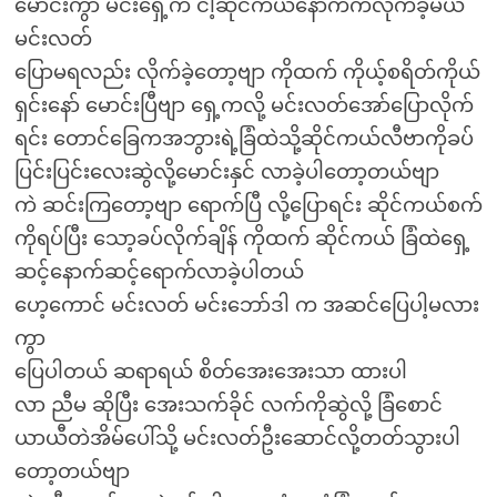
မောင်းကွာ မင်းရှေ့က ငါ့ဆိုင်ကယ်နောက်ကလိုက်ခဲ့မယ်
မင်းလတ်
ပြောမရလည်း လိုက်ခဲ့တော့ဗျာ ကိုထက် ကိုယ့်စရိတ်ကိုယ်
ရှင်းနော် မောင်းပြီဗျာ ရှေ့ကလို့ မင်းလတ်အော်ပြောလိုက်
ရင်း တောင်ခြေကအဘွားရဲ့ခြံထဲသို့ဆိုင်ကယ်လီဗာကိုခပ်
ပြင်းပြင်းလေးဆွဲလို့မောင်းနှင် လာခဲ့ပါတော့တယ်ဗျာ
ကဲ ဆင်းကြတော့ဗျာ ရောက်ပြီ လို့ပြောရင်း ဆိုင်ကယ်စက်
ကိုရပ်ပြီး သော့ခပ်လိုက်ချိန် ကိုထက် ဆိုင်ကယ် ခြံထဲရှေ့
ဆင့်နောက်ဆင့်ရောက်လာခဲ့ပါတယ်
ဟေ့ကောင် မင်းလတ် မင်းဘော်ဒါ က အဆင်ပြေပါ့မလား
ကွာ
ပြေပါတယ် ဆရာရယ် စိတ်အေးအေးသာ ထားပါ
လာ ညီမ ဆိုပြီး အေးသက်ခိုင် လက်ကိုဆွဲလို့ ခြံစောင်
ယာယီတဲအိမ်ပေါ်သို့ မင်းလတ်ဦးဆောင်လို့တတ်သွားပါ
တော့တယ်ဗျာ