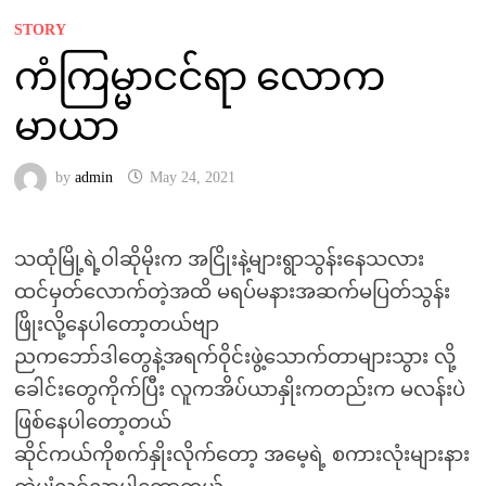
STORY
ကံကြမ္မာငင်ရာ လောက
မာယာ
by
admin
May 24, 2021
သထုံမြို့ရဲ့ဝါဆိုမိုးက အငြိုးနဲ့များရွာသွန်းနေသလား
ထင်မှတ်လောက်တဲ့အထိ မရပ်မနားအဆက်မပြတ်သွန်း
ဖြိုးလို့နေပါတော့တယ်ဗျာ
ညကဘော်ဒါတွေနဲ့အရက်ဝိုင်းဖွဲ့သောက်တာများသွား လို့
ခေါင်းတွေကိုက်ပြီး လူကအိပ်ယာနှိုးကတည်းက မလန်းပဲ
ဖြစ်နေပါတော့တယ်
ဆိုင်ကယ်ကိုစက်နှိုးလိုက်တော့ အမေ့ရဲ့ စကားလုံးများနား