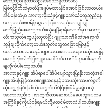
အော်ညည်းရတာလည်းအရသာရှိလာသလို
ဖြစ်လို့စိတ်ထဲမှာထိန်းချုပ်မထားနိုင်အောင်ဖြစ်လာတယ်။
အိပ်ခန်းထဲမှာ အာကာ့လိုးသံနှင့်ဂျူးအော်သံတွေဆူညံနေ
တော့တယ်။စပရိန်မွေ့ယာကြီးကလည်းတကျွီကျွီ
အော်မြည်နေတော့တယ်။လိုးချိန်နာရီလောက်မှာ အာကာ့
လီးကသုတ်တွေပန်းထုတ်ပြီး ဂျူးသားအိမ်ထဲအရောက်
သွန်ချလိုက်တော့တယ်။သုတ်တွေတဖြောဖြောနှင့်
တော်တော်လေးလည်းများတယ်။အာကာနောက်ဆုံးအချိန်
ဆောင့်လိုးလိုက်ပြီးဂျူးအပေါ်ထပ်ကာအိပ်ရာပေါ်မှောက်
ချလိုက်ပါတော့တယ်။
အာကာနှင့်ဂျူး အိပ်ရာပေါ်အိပ်ပျော်သွားပြီးနိုးလာတဲ့အခါ
ဂျူးအိမ်ပြန်ခဲ့တယ်။ဂျူးအနေနှင့်ပထမဆုံးကာမကိစ္စကို
ဆုံတွေ့ရခြင်းဖြစ်တဲ့အတွက်သိပ်ပြီးစိုးရိမ်မှု့မရှိသလို
အာကာလည်းဂျူးအတွက်တာဆေးဝယ်မပေးဘူး။ပထမ
အကြိမ်နှင့်ကိုယ်ဝန်ရမယ်လို့မထင်မိတာလဲပါတယ်။ဂျူး