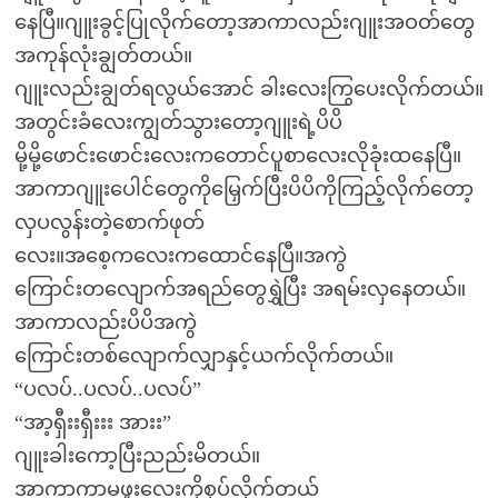
နေပြီ။ဂျူးခွင့်ပြုလိုက်တော့အာကာလည်းဂျူးအဝတ်တွေ
အကုန်လုံးချွတ်တယ်။
ဂျူးလည်းချွတ်ရလွယ်အောင် ခါးလေးကြွပေးလိုက်တယ်။
အတွင်းခံလေးကျွတ်သွားတော့ဂျူးရဲ့ပိပိ
မို့မို့ဖောင်းဖောင်းလေးကတောင်ပူစာလေးလိုခုံးထနေပြီ။
အာကာဂျူးပေါင်တွေကိုမြှေက်ပြီးပိပိကိုကြည့်လိုက်တော့
လှပလွန်းတဲ့စောက်ဖုတ်
လေး။အစေ့ကလေးကထောင်နေပြီ။အကွဲ
ကြောင်းတလျောက်အရည်တွေရွှဲပြီး အရမ်းလှနေတယ်။
အာကာလည်းပိပိအကွဲ
ကြောင်းတစ်လျောက်လျှာနှင့်ယက်လိုက်တယ်။
“ပလပ်..ပလပ်..ပလပ်”
“အာ့ရှီးးရှီးးး အားး”
ဂျူးခါးကော့ပြီးညည်းမိတယ်။
အာကာကာမဖူးလေးကိုစုပ်လိုက်တယ်