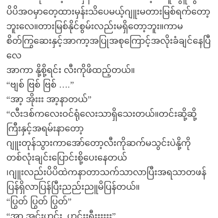
ပိပိအဝမှာတေ့ထားမှန်းသိပေမယ့်ဂျူးမတားမြစ်ရက်တော့
ဘူးလေ။တားမြစ်နိုင်စွမ်းလည်းမရှိတော့ဘူး။ကာမ
စိတ်ကြွဆေးနှင့်အာကာ့အပြုအစုကြောင့်အလိုးခံချင်နေပြီ
လေ
အာကာ နို့စို့ရင်း လီးကိုဖိထည့်တယ်။
“ဗျစ် ဗြစ် ဗြစ် ….”
“အာ့ အိုးးး အာ့နာတယ်”
“လီးဒစ်ကလေးဝင်ရုံလေးသာရှိသေးတယ်။တင်းဆို့ဆို့
ကြီးနှင့်အရမ်းနာတော့
ဂျူးတုန်သွားကာအော်တော့လီးကိုဆက်မသွင်းပဲနို့ကို
တစ်လုံးချင်းပြောင်းစို့ပေးနေတယ်
၊ဂျူးလည်းပိပိထဲကနာတာသက်သာလာပြီးအရသာတဖန်
ပြန်ရှိလာပြန်ပြီးညည်းညူမိပြန်တယ်။
“ပြွတ် ပြွတ် ပြွတ်”
“အာ့ အင်းဟင်း..ဟင်းးရှီးးးးးး”