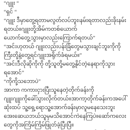
“ဂျူး “
“ရှင် “
“ဂျူး ဒီမှာတွေ့ရတာမလွတ်လပ်ဘူး၊နမ်းရတာလည်းခိုးနမ်း
ရတယ်။ဂျူးတို့အိမ်ကတစ်ယောက်
ယောက်တွေ့သွားမှာလည်းကြောက်ရတယ်”
“အင်းဟုတယ် ဂျူးလည်းပန်းခြံတွေမသွားချင်ဘူးကိုကို
ကြီးတို့နဲ့တွေ့ရင်ဂျူးအရိုက်ခံရမယ်။”
“အင်းဒီလိုဆိုကိုကို တို့သူတို့မတွေ့နိုင်တဲ့နေရာကိုသွား
ရအောင်”
“ကိုကို့သဘောပဲ”
အာကာ ကကားငှားပြီးသူနေတဲ့တိုက်ခန်းကို
ဂျူးဂျူးကိုခေါ်သွားလိုက်တယ်။အာကာ့တိုက်ခန်းကအပေါ်
ဆုံးထပ် သူ့ရှေ့ရောသူ့အောက်ခန်းမှာလူမနေသေးဘူး
အေးဆေယဘယ်သူမှမသိအောင်ကဲနေကြပဲ။ဆော်ကလေး
တွေကိုအကြိမ်ကြိမ်ဖြုတ်ခဲ့ပြီးပြီ။