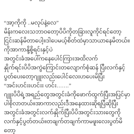
“အာ့ကိုကို ..မလုပ်နဲ့လေ”
မိန်းကလေးသဘာဝတော့ပိပိကိုတခြားလူကိုင်ရင်တော့
ငြင်းဆန်မိတာပေါ့။ဒါပေမယ့်စိတ်ထဲမှာသာယာနေမိတယ်။
ကိုအာကာနို့စို့ရင်းနှင့်ပဲ
အတွင်းခံအပေါ်ကနေပေါင်ကြားအထိလက်
နှိုက်ရင်းပိပိအကွဲကြောင်းတလျောက်စုံဆန် ပြီးလက်နှင့်
ပွတ်ပေးတော့ဂျူးလည်းပေါင်လေးဟပေးမိပြီး
“အင်းဟင်းးဟင်းး ဟင်း…….”
ဂျူးပိပိရဲ့အရည်တွေအတွင်းခံကိုဖောက်ထွက်ပြီးအပြင်မှာ
ပါစိုလာတယ်။အာကာလည်းဒီအနေထားဆိုရပြီဆိုပြီး
အတွင်းခံအတွင်းလက်နှိုက်ပြီးပိပိအတွင်းသားတွေကို
လက်နှင့်ပွတ်တယ်။တချက်တချက်ကာမဖူးလေးပွတ်မိ
တော့