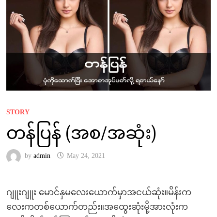
STORY
တန်ပြန် (အစ/အဆုံး)
by
admin
May 24, 2021
ဂျူးဂျူး မောင်နှမလေးယောက်မှာအငယ်ဆုံး။မိန်းက
လေးကတစ်ယောက်တည်း။အထွေးဆုံးမို့အားလုံးက