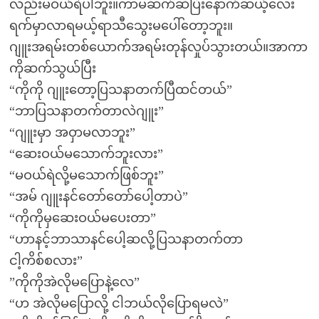
လည်းမဝယ်ရဲပါဘူး။ကာမဆက်ဆံပြီးနောက်ဆယ့်လေး
ရက်မှာလာရမယ့်ရာသီသွေးမပေါ်တော့ဘူး။
ဂျူးအရမ်းတစ်ယောက်အရမ်းတုန်လှုပ်သွားတယ်။အာကာ
ကိုဆက်သွယ်ပြီး
“ကိုကို ဂျူးတော့ပြသနာတက်ပြီထင်တယ်”
“ဘာပြသနာတက်တာလဲဂျူး”
“ဂျူးမှာ အဝှာမလာဘူး”
“ဆေးဝယ်မသောက်ဘူးလား”
“မဝယ်ရဲလို့မသောက်ဖြစ်ဘူး”
“အမ် ဂျူးနင်တော်တော်ပေါ့တာပဲ”
“ကိုကိုမှဆေးဝယ်မပေးတာ”
“ဟာနင့်ဘာသာနင်ပေါ့ဆလို့ပြသနာတက်တာ
ငါ့ကိစ်စလား”
”ကိုကိုအဲလိုမပြောနဲ့လေ”
“ဟ အဲလိုမပြောလို့ ငါဘယ်လိုပြောရမလဲ”