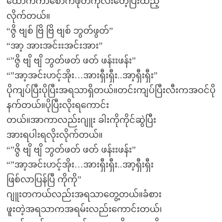
ထောက်ကာစောက်ဖုတ်ကိုလီးတေ့ပြီးထည့်
လိုက်တယ်။
“ဇွိ ဗျစ် ဗြိ ဗြိ ဗျစ် ဘွတ်ဖွတ်”
“အာ့ အားအင်းးအင်းအား”
“”ဇွိ ဗျိ ဗျိ ဘွတ်ဖတ် ဖတ် ဖန်းးဖန်း”
“”အာ့အင်းဟင့်အိုး…အားရှီးရှီး..အာ့ရှီးရှီး”
ပိုကျပ်ပြီးပိုပြီးအရသာရှိတယ်။တင်းကျပ်ပြီးလီးကအဝင်ပို
နက်တယ်။ပိုပြီးလိုးရကောင်း
တယ်။အာကာလည်းဂျူး ခါးကိုကိုင်ဆွဲပြီး
အားရပါးရလိုးလိုက်တယ်။
“”ဇွိ ဗျိ ဗျိ ဘွတ်ဖတ် ဖတ် ဖန်းးဖန်း”
“”အာ့အင်းဟင့်အိုး…အားရှီးရှီး..အာ့ရှီးရှီး
ဖြစ်လာပြန်ပြီ ကိုကို”
ဂျူးတကယ်လည်းအရသာတွေ့တယ်။ခံစား
ဖူးတဲ့အရသာကအရမ်းလည်းကောင်းတယ်၊