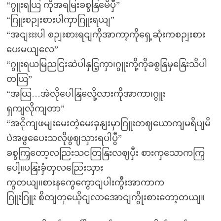
“ဂွူးရယြ ကိုအရမြးခစွနြမေိပှီ”
“ဂြူးစဉျးစားပါကှာဂြူးရယျ”
“အငျးးးပါ စဉျးစားရငျကိုအာကာ့ကိုရှေ့ဆုံးကစဉျးစား
ပေးမယျလေ”
“ဂွူးရယမြညငြးဆဲပါနှငြ့ကှာ၊ဂွူးကို့ကိုခစွနြမှနြေးသိပါ
တယြ”
“အယြ…အဲလိုပေါနြလေို့လားကိုအာကာ၊ဂွူး
ရှကျလိုကျတာ”
“အငိုကျဖမျးမေးတဲ့မေးခှနျးမှာဂြူးတဈယောကျမရိပျမိ
ပဲအဖွပေေးသလိုဖွဈသှားရပါပွီ”
ခစွကြှတော့လညြးသငတြနြးလဈပှီး စားကှသောကကြှ
ပေါ့။ပနြးခှံတှလညြေးသှား
ကွတယျ။စားနကွေကွောငျပါးကွီးအာကာက
ဂြူးဂြူး စိတျတှယေိုငျလာအောငျကွိုးစားတော့တယျ။