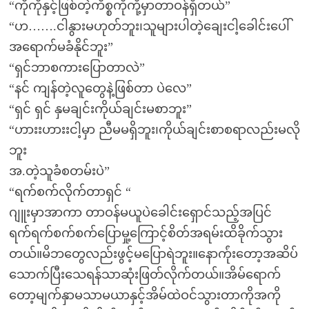
“ကိုကိုနှင့်ဖြစ်တဲ့ကိစ္စကိုကို့မှာတာဝန်ရှိတယ်”
“ဟ…….ငါနွားမဟုတ်ဘူး၊သူများပါတဲ့ချေးငါ့ခေါင်းပေါ်
အရောက်မခံနိုင်ဘူး”
“ရှင်ဘာစကားပြောတာလဲ”
“နင် ကျန်တဲ့လူတွေနဲ့ဖြစ်တာ ပဲလေ”
“ရှင် ရှင် နှမချင်းကိုယ်ချင်းမစာဘူး”
“ဟားးဟားးငါ့မှာ ညီမမရှိဘူး၊ကိုယ်ချင်းစာစရာလည်းမလို
ဘူး
အ.တဲ့သူခံစတမ်းပဲ”
“ရက်စက်လိုက်တာရှင် “
ဂျူးမှာအာကာ တာဝန်မယူပဲခေါင်းရှောင်သည့်အပြင်
ရက်ရက်စက်စက်ပြောမှု့ကြောင့်စိတ်အရမ်းထိခိုက်သွား
တယ်။မိဘတွေလည်းဖွင့်မပြောရဲဘူး။နောက်ုံးတော့အဆိပ်
သောက်ပြီးသေရန်သာဆုံးဖြတ်လိုက်တယ်။အိမ်ရောက်
တော့မျက်နှာမသာမယာနှင့်အိမ်ထဲဝင်သွားတာကိုအကို