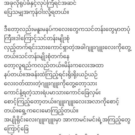
အခုလိုရုပ်ခံနှင့်လုပ်ကြံရင်အဆင်
ပြေသမျှအကုန်ဝါးလို့ရတယ်။
ဒီတော့လည်းမနူးမနပ်ကလေးတွေကသင်တန်းတွေမှာတပုံ
ကြီး။ဒါကြောင့်သင်တန်းမျိုးစုံ
လှည့်တက်ရင်းသားကောင်ရှာတဲ့အခါဂျူးဂျူးလေးကိုတွေ့
တယ်။သင်တန်းမျိုးစုံတက်နေ
တော့လူရည်ကလည်တယ်။မိန်းကလေးအထာ
နပ်တယ်။အခန်းထဲကြည့်ရင်းရိုးရိုးယဉ်ယဉ်
လေးဝတ်ထားတဲ့ဂျူးဂျူးကိုတွေ့တော့သား
ကောင်နံ့ရတဲ့သားရဲပမာသားကောင်ခြေလှမ်း
စောင့်ကြည့်တော့တယ်။ဂျူးဂျူးလေးအလာကိုစောင့်
တယ်။ရှေ့ကငေးမောကြည့်တယ်။
အပျိုရိုင်းလေးဂျူးဂျူးမှာ အာကာမင်းမင်းရဲ့အကြည့်တွေ
ကြောင့်ခြေ