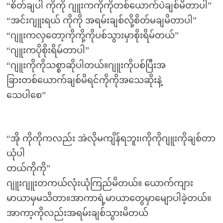
“စိတ်ချပါ ကိုကို ဂျူးကကိုကိုတစ်ယောက်ပဲချစ်မိတာပါ”
“အင်းဂျူးရယ် ကိုကို အရမ်းချစ်လို့စိတ်မချမိတာပါ”
“ဂျူးကလှတော့ကိုကို့ကိုပစ်သွားမှာစိုးရိမ်တယ်”
“ဂျူးကပိုစိုးရိမ်တာပါ”
“ဂျူးကိုကိုသစ္စာဆိုပါတယ်။ဂျူးကိုပစ်ပြီးအ
ခြားတစ်ယောက်ချစ်မိရင်ကိုကိုအသေဆိုးနဲ့
သေပါစေ”
“အို ကိုကိုကလည်း အဲလိုမကျိန်ရဘူး၊ကိုကိုဂျူးကိုချစ်တာ
ယုံပါ
တယ်ကိုကို”
ဂျူးဂျူးတကယ်လုံးယုံကြည်မိတယ်။ ယောက်ကျား
မာယာမှမသိတာ။အာကာရဲ့မာယာတွေမှာမျောပါခဲ့တယ်။
အာကာ့ကိုလည်းအရမ်းချစ်သွားမိတယ်