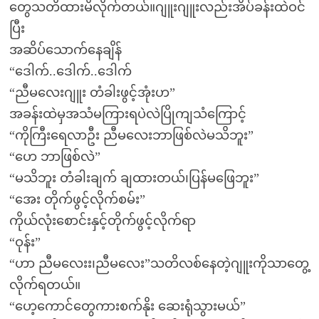
တွေသတိထားမိလိုက်တယ်။ဂျူးဂျူးလည်းအိပ်ခန်းထဲဝင်
ပြီး
အဆိပ်သောက်နေချိန်
“ဒေါက်..ဒေါက်..ဒေါက်
“ညီမလေးဂျူး တံခါးဖွင့်အုံးဟ”
အခန်းထဲမှအသံမကြားရပဲလဲပြိုကျသံကြောင့်
“ကိုကြီးရေလာဦး ညီမလေးဘာဖြစ်လဲမသိဘူး”
“ဟေ ဘာဖြစ်လဲ”
“မသိဘူး တံခါးချက် ချထားတယ်၊ပြန်မဖြေဘူး”
“အေး တိုက်ဖွင့်လိုက်စမ်း”
ကိုယ်လုံးစောင်းနှင့်တိုက်ဖွင့်လိုက်ရာ
“ဝုန်း”
“ဟာ ညီမလေးး၊ညီမလေး”သတိလစ်နေတဲ့ဂျူးကိုသာတွေ့
လိုက်ရတယ်။
“ဟေ့ကောင်တွေကားစက်နိုး ဆေးရုံသွားမယ်”