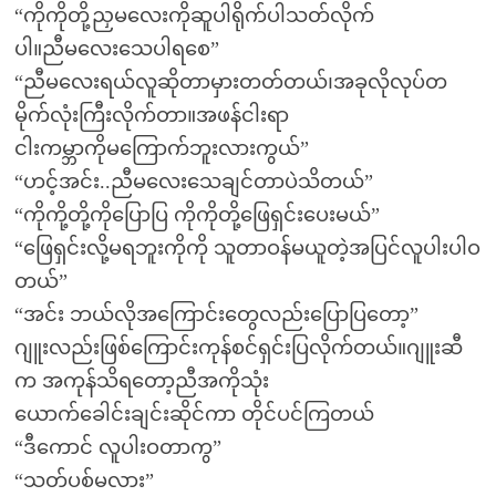
“ကိုကိုတို့ညှမလေးကိုဆူပါရိုက်ပါသတ်လိုက်
ပါ။ညီမလေးသေပါရစေ”
“ညီမလေးရယ်လူဆိုတာမှားတတ်တယ်၊အခုလိုလုပ်တ
မိုက်လုံးကြီးလိုက်တာ။အဖန်ငါးရာ
ငါးကမ္ဘာကိုမကြောက်ဘူးလားကွယ်”
“ဟင့်အင်း..ညီမလေးသေချင်တာပဲသိတယ်”
“ကိုကို့တို့ကိုပြောပြ ကိုကိုတို့ဖြေရှင်းပေးမယ်”
“ဖြေရှင်းလို့မရဘူးကိုကို သူတာဝန်မယူတဲ့အပြင်လူပါးပါဝ
တယ်”
“အင်း ဘယ်လိုအကြောင်းတွေလည်းပြောပြတော့”
ဂျူးလည်းဖြစ်ကြောင်းကုန်စင်ရှင်းပြလိုက်တယ်။ဂျူးဆီ
က အကုန်သိရတော့ညီအကိုသုံး
ယောက်ခေါင်းချင်းဆိုင်ကာ တိုင်ပင်ကြတယ်
“ဒီကောင် လူပါးဝတာကွ”
“သတ်ပစ်မလား”