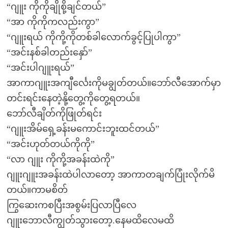
“ဂျူး ကိုကိုချိုစို့ချင်တယ်”
“အာ ကိုကိုကလည်းကွာ”
“ဂျူးရယ် ကိုကို့ကိုတစ်ခါလောက်ခွင့်ပြုပါကွာ”
“အင်းနစ်ခါတည်းနှော်”
“အင်းပါဂျူးရယ်”
အာကာဂျူးအကျီင်္လေးကိုမချွတ်တယ်။ဘော်လီအောက်မှာ
တင်းရင်းနေတဲ့နို့တွေ့ကိုတွေ့ရတယ်။
ဘော်လီချိတ်ကိုဖြုတ်ရင်း
“ဂျူးအိမ်ရှေ့ခန်းမကောင်းဘူးထင်တယ်”
“အင်းဟုတ်တယ်ကိုကို”
“လာ ဂျူး ကိုကို့အခန်းထဲကို”
ဂျူးဂျူးအခန်းထဲပါလာတော့ အာကာတချက်ပြုံးလိုက်မိ
တယ်။ကာမစိတ်
ကြွဆေးကစပြီးအစွမ်းပြလာပြီလေ
ဂျူးဘောလီကျွတ်သွားတော့.နေမထိလေမထိ