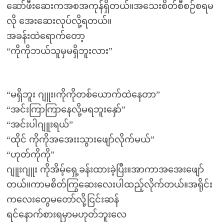
ဆော်ဖီးဆေးကအစအကုန်ရှိတယ်။အသေးစိတ်စီစဉ်စရမ
လို အေးဆေးလုပ်လို့ရတယ်။
အခန်းထဲရောက်တော့
“ကိုကိုဘယ်သူမှမရှိဘူးလား”
“မရှိဘူး ဂျူး၊ကိုကိုတစ်ယောက်ထဲနေတာ”
“အင်းကြာကြာနေလို့မရဘူးနှော်”
“အင်းပါဂျူးရယ်”
“ထိုင် ကိုကိုအအေးးသွားဖျော်လိုက်မယ်”
“ဟုတ်ကိုကို”
ဂျူးဂျူး ကိုအိမ့်ရှေ့ခန်းထားခဲ့ပြီး။အာကာအအေးဖျော်
တယ်။ကာမစိတ်ကြွဆေးလေးပါထည့်လိုက်တယ်။အရိုင်း
ကလေးတွေမတော်လို့ငြင်းဆန်
ရင်နောက်စားရမှာမဟုတ်ဘူးလေ