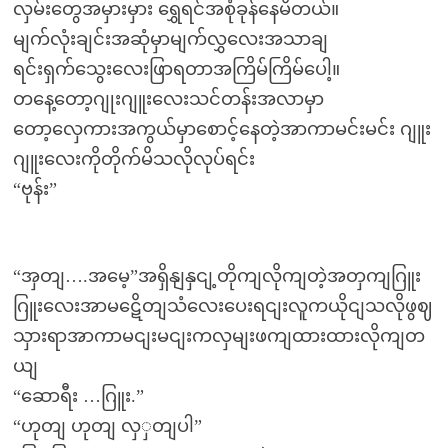
လှမ်းတွေအမှားမှား ရွှေရင်အစုံခုန်နေမိတယ်။
မျက်လုံးချင်းအဆုံမှာမျက်လွှလေးအသာချ
ရင်းရှက်သွေးလေးဖြာရတာအကြိမ်ကြိမ်ပေါ့။
တနေ့တော့ဂျုးဂျူးလေးသင်တန်းအလာမှာ
တော့လှေကားအကွယ်မှာစောင့်နေတဲ့အာကာမင်းမင်း ဂျူး
ဂျူးလေးကိုတိုက်မိသလိုလုပ်ရင်း
“ဗုန်း”
“အှတျ….အမေ့”အရှိနျနှငျ့တိုကျလိုကျတဲ့အတှကျဂြူး
ဂြူးလေးအာမဋေိတျသံလေးပေးရငျးလူကယိုငျသလိုဖွဈ
သှားရာအာကာမငျးမငျးကလှမျးဖကျထားထားလိုကျတ
ယျ
“ဆောရီး …ဂြူး.”
“ဟုတျ ဟုတျ လှှတျပါ”