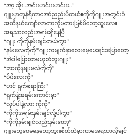
“အာ့ အိုး..အင်းးဟင်းးးဟင်းးး..”
ဂျူးမှာတုန်ရီကာအော်ညည်းမိတယ်။ကိုကိုဂျူးအတွင်းခံ
အထိနယ်ကျော်လာတာကိုမတားမြစ်မိတော့ဘူးလေ။
အရသာလည်းအရမ်းရှိနေပြီ
“ဂျူး ကိုကိုနမ်းချင်တယ်ကွာ”
“နမ်းလေကိုကို'”ဂျူးကမျက်နှာလေးမေ့ပေးရင်းပြောတော့
“အဲဒါပြောတာမဟုတ်ဘူးဂျူး”
“ဘာကိုနမျးမလဲကိုကို”
“ပိပိလေးကို”
“ဟင် ရှက်စရာကြီး”
“ရှက်နဲ့အရမ်းကောင်းမှာ”
“လုပ်ပါနဲ့လား ကိုကို”
“ကိုကိုအရမ်းနမ်းချင်လို့ပါကွာ”
“ကိုကိုနမ်းချင်လည်းနမ်းတော့”
ဂျူးတွေဝေမနေတော့ဘူး။စိတ်ထဲမှာကာမအရသာလိုချင်