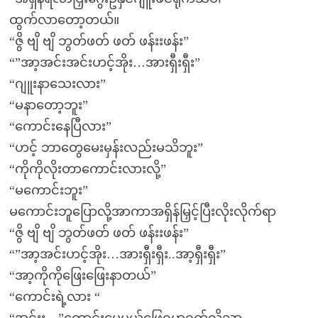
ထွက်လာတော့တယ်။
“ဇွိ ဗျိ ဗျိ ဘွတ်ဖတ် ဖတ် ဖန်းးဖန်း”
“”အာ့အင်းအင်းဟင့်အိုး…အားရှီးရှီး”
“ဂျူးနာသေးလား”
“မနာတော့ဘူး”
“ကောင်းနေပြီလား”
“ဟင့် ဘာတွေမေးမှန်းလည်းမသိဘူး”
“ကိုကိုလိုးတာကောင်းလားလို့”
“မကောင်းဘူး”
မကောင်းဘူပြောလို့အာကာအရှိန်မြှင့်ပြီးလိုးလိုက်ရာ
“ဇွိ ဗျိ ဗျိ ဘွတ်ဖတ် ဖတ် ဖန်းးဖန်း”
“”အာ့အင်းဟင့်အိုး…အားရှီးရှီး..အာ့ရှီးရှီး”
“အာ့ကိုကိုဖြေးဖြေးနာတယ်”
“ကောင်းရဲ့လား “
“အင်းး…”ကောင်းပေမယ့်ဖြေရမှာရှက်လို့သာ