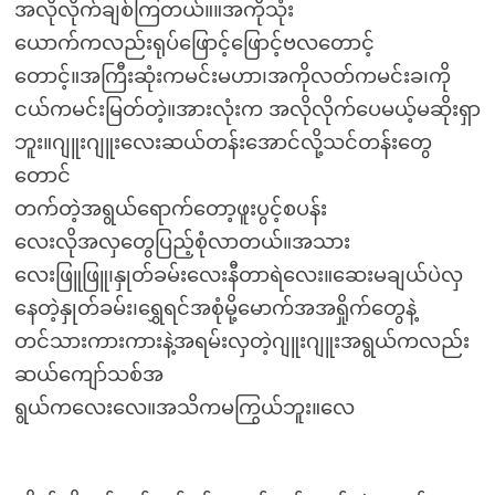
အလိုလိုက်ချစ်ကြတယ်။။အကိုသုံး
ယောက်ကလည်းရုပ်ဖြောင့်ဖြောင့်ဗလတောင့်
တောင့်။အကြီးဆုံးကမင်းမဟာ၊အကိုလတ်ကမင်းခ၊ကို
ငယ်ကမင်းမြတ်တဲ့။အားလုံးက အလိုလိုက်ပေမယ့်မဆိုးရှာ
ဘူး။ဂျူးဂျူးလေးဆယ်တန်းအောင်လို့သင်တန်းတွေ
တောင်
တက်တဲ့အရွယ်ရောက်တော့ဖူးပွင့်စပန်း
လေးလိုအလှတွေပြည့်စုံလာတယ်။အသား
လေးဖြူဖြူ၊နှုတ်ခမ်းလေးနီတာရဲလေး။ဆေးမချယ်ပဲလှ
နေတဲ့နှုတ်ခမ်း၊ရွှေရင်အစုံမို့မောက်အအရှိုက်တွေနဲ့
တင်သားကားကားနဲ့အရမ်းလှတဲ့ဂျူးဂျူးအရွယ်ကလည်း
ဆယ်ကျော်သစ်အ
ရွယ်ကလေးလေ။အသိကမကြွယ်ဘူး။လေ