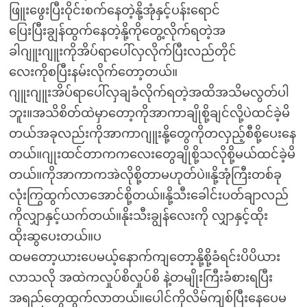
ဖြူးဖွေးပြီးဝိုင်းစက်နေတဲ့နို့အုံနှင့်ပန်းရောင်
ပြေးပြီးချွန်ထွက်နေတဲ့နို့ကိုတွေ့လိုက်ရတဲ့အ
ခါဂျူးဂျူးကိုအိပ်ရာပေါ်လှလိုက်ပြီးလည်တိုင်
လေးကိုစပြီးနမ်းလိုက်တော့တယ်။
ဂျူးဂျူးအိပ်ရာပေါ်လှချခံလိုက်ရတဲ့အထိအသိမလွတ်ပါ
ဘူး။အသိစိတ်ထဲမှာတော့ကိုအာကာချိုစို့ချင်လို့ပဲထင်ခဲ့မိ
တယ်အခုလည်းကိုအာကာဂျူးနို့တွေကိုတလှည့်စီစို့ပေးနေ
တယ်။ဂျုးထင်တာကကလေးတွေချိုစို့သလိုစို့မယ်ထင်ခဲ့မိ
တယ်။ကိုအာကာကအဲလိုစို့တာမဟုတ်ပဲ။နို့အုံကြီးတစ်ခု
လုံးကြွထွက်လာအောင်စို့တယ်။နို့သီးခေါင်းပတ်ချာလည်
ကိုလျှာနှင့်ယက်တယ်။နိုးသီးချွန်လေးကို လျှာနှင့်ထိုး
ထိုးဆွပေးတယ်။ပ
ထမတော့ယားပေမယ့်နောက်ကျတော့နို့စို့ခံရင်းပိပိယား
လာသလို အထဲကလှုပ်စိလှုပ်စိ နဲ့တမျိုးကြီးခံစားရပြီး
အရည်တွေထွက်လာတယ်။ပေါင်ကိုလိမ်ကျစ်ပြီးနေပေမ