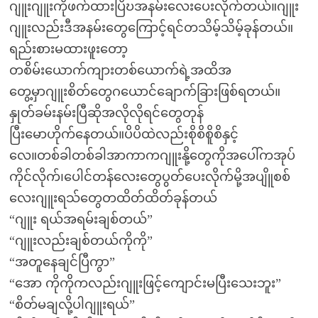
ဂျူးဂျူးကိုဖက်ထားပြိဎအနမ်းလေးပေးလိုက်တယ်။ဂျူး
ဂျူးလည်းဒီအနမ်းတွေကြောင့်ရင်တသိမ့်သိမ့်ခုန်တယ်။
ရည်းစားမထားဖူးတော့
တစိမ်းယောက်ကျားတစ်ယောက်ရဲ့အထိအ
တွေ့မှာဂျူးစိတ်တွေဂယောင်ချောက်ခြားဖြစ်ရတယ်။
နှုတ်ခမ်းနမ်းပြီဆိုအလိုလိုရင်တွေတုန်
ပြီးမောဟိုက်နေတယ်။ပိပိထဲလည်းစိုစိစိူစိနှင့်
လေ။တစ်ခါတစ်ခါအာကာကဂျူးနို့တွေကိုအပေါ်ကအုပ်
ကိုင်လိုက်၊ပေါင်တန်လေးတွေပွတ်ပေးလိုက်မို့အပျိူစစ်
လေးဂျူးရသ်တွေတထိတ်ထိတ်ခုန်တယ်
“ဂျူး ရယ်အရမ်းချစ်တယ်”
“ဂျူးလည်းချစ်တယ်ကိုကို”
“အတူနေချင်ပြီကွာ”
“အော ကိုကိုကလည်းဂျူးဖြင့်ကျောင်းမပြီးသေးဘူး”
“စိတ်မချလို့ပါဂျူးရယ်”