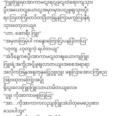
“ဂြူးဂြူးမှာအာကာမငျးရငျခှငျထဲရောကျသှား
ပွီးအယောငျယောငျအမှားမှားပငျဖွဈသှားပွီး
ရငဘြတကြှီးတဒိတဒြိတခြုနကြာမကွလြးနီရဲ
သှားတော့တယျ။
“ဟာ..ဆောရီး ဂြူး”
“အမှတတြမဲ့ပါ ကနွောတြောငြးပနပြါတယြ”
“ဟုတျ..ဟုတျကဲ့ ရပါတယျ”
“အဲဒီနေ့ကစပွီးအာကာမငျးတဈယောကျဂြူး
ဂြူးရဲ့အကွိုအပို့ဖွဈလာတယျ။အစစအရာရာ
အလိုကအြနုအရှတှနှငြေ့ဂွူးဂွူး ခစွလြာအောငကြှံစည
အြားထုတတြော့အပွို
ရိုငျးလေးဂြူးဂြူးသာယာမိတယျလေ။
“ဂွူး ကိုအာကာခစွတြယြ”
“အာ…ကိုအာကာကလညျးဂြူးအဲဒါတှမေစဉျးစား
သေးပါဘူး”