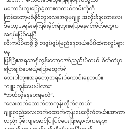
မကောင်းဘူးပြောခဲ့တာ။တကယ်တမ်းကိုကို
ကြမ်းတော့မခံနိုင်ဘူးလေ။အခုမှဂျူး အလိုးခံဖူးတာလေ၊
ဒီတော့အရမ်းမကြမ်းခိုင်းရဲဘူး။ပြောနေရင်းစိတ်တွေက
အရမ်းဖြစ်နေပြီ
လီးကပိပိတဇွိ ဇွိ တဇွပ်ဇွပ်မြည်နေတယ်။ပိပိထဲကလှုပ်ရှား
နေ
ပြန်ပြီ။အရသာရှိလွန်းတော့အော်ညည်းမိတယ်။စိတ်ထဲမှာ
ပြောချင်ပေမယ့်ပြောမထွက်ရဲ
သေးပါဘူး။အခုတော့အရမ်းပဲကောင်းနေတယ်။
“ဂျူး ကုန်းပေးပါလား”
“ဘယ်လိုနေပေးရမလဲ”.
“လေးဘက်ထောက်တာကုန်းလိုက်ရတယ်”
ဂျူးလည်းလေးဘက်ထောက်ကုန်းပေးလိုက်တယ်။အာကာ
လည်း ပုံစံကျအောင်ပြုပြင်ပေးပြီးနောက်ကနေဒူး