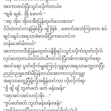
အာကာထပ်ပြီးသွင်းလိုက်တယ်။
“ဗျစ် ဗျစ်.. ဗြိ ဖောက် “
“အာ့ အိုးး အိုးးးအီးပြန်ထုတ်ပေးအားးး”
ပိပိထဲတင်းကနဲဖြစ်ပြီး ဗျိ ဗြစ်…ဖောက်အသံကြားကာ စပ်
ဖျင်းဖျင်းအရသာခံစားမိပြီးကယောင်က
တန်းအော်မိတယ်”
အာကာကလီးပြန်မထုတ်ပဲနို့စို့ရင်းသွင်းလိုက်ထုတ်လိုက်
လုပ်တော့တယ်။ပိပိထဲလီးဝင်ဝင်ပြီးဒစ်ကအထွက်ရော
အဝင်ရော ပွတ်တိုက်မှု့ကြောင့်ဂျူးမှာအရသာတွေ့လာပြီး
ညည်းညူအော်မိပြန်တယ်။အာကာလည်းဂျူး
အရသာတွေ့ပြီမို့လို့အရှိန်တင်ကာ လိုးလိုက်ရာ
“ဇွိ ဗျိ ဗျိ ဘွတ်ဖတ် ဖတ် ဖန်းးဖန်း”
“အာ့အင်းအင်းဟင့်အိုး…”
“ဇွပ်ဖတ်ဖတ် ဘွတ်ဖန်းဖန်းးဖန်း”
“အရှိန်ရလာပြှီးဂွေးဥနှင်ဂျူးဖင်ရိုက်သံပါ