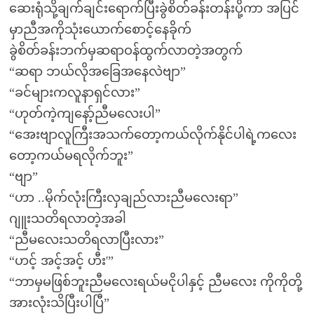
ဆေးရုံသို့ချက်ချင်းရောက်ပြီးခွဲစိတ်ခန်းတန်းပို့ကာ အပြင်
မှာညီအကိုသုံးယောက်စောင့်နေခိုက်
ခွဲစိတ်ခန်းဘက်မှဆရာဝန်ထွက်လာတဲ့အတွက်
“ဆရာ ဘယ်လိုအခြေအနေလဲဗျာ”
“ခင်များကလူနာရှင်လား”
“ဟုတ်ကဲ့ကျနော့်ညီမလေးပါ”
“အေးဗျာလူကြီးအသက်တော့ကယ်လိုက်နိုင်ပါရဲ့ကလေး
တော့ကယ်မရလိုက်ဘူး”
“ဗျာ”
“ဟာ ..မိုက်လုံးကြီးလှချည်လားညီမလေးရာ”
ဂျူးသတိရလာတဲ့အခါ
“ညီမလေးသတိရလာပြီးလား”
“ဟင့် အင့်အင့် ဟီး'”
“ဘာမှမဖြစ်ဘူးညီမလေးရယ်မငိုပါနှင့် ညီမလေး ကိုကိုတို့
အားလုံးသိပြီးပါပြီ”