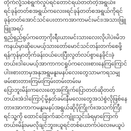
တိုက်လို့သစ်ရွက်လှုပ်ရင်တောင်ရယ်တတ်တဲ့အရွယ်။
ရင်ခုန်တတ်စအရွယ်ကလေး။ရင်ခုန်တတ်စအရွယ်ကိုရင်
ခုန်တတ်အောင်သင်ပေးတာကအာကာမင်းမင်း၊အသားဖြူ
ဖြူအရပ်
ရှည်ရှည်ရုပ်ကတော့ကိုးရီးယားမင်းသားလေးလိုပါပဲ။မိဘ
ကနယ်မှာဆိုပေမယ့်သားတော်မောင်သင်တန်းတက်စေဖို့
ရန်ကုန်မှာတိုက်ခန်းဝယ်ပေးပြီးလွတ်လပ်စွာနေခိုင်းခဲ့
တယ်။ဒါပေမယ့်အာကာကငရှုပ်ကလေး။စားနေကြကြောင်
ပါး။စားတာမှအနုအရွမနူးမနပ်လေးတွေသာမကရသမျှ
ဖမ်းစားတာ။ကြမ်းကြမ်းတမ်းတမ်းမ
ပြောဘူးမိန်းကလေးတွေအကြိုက်ပြောတတ်ဆိုတတ်
တယ်။အဲဒါကြောင့်မို့နှတ်ခမ်းနီမလေးတွေအသဲစွဲလိုဖြစ်နေ
တာ။အာကာကမနူးမနပ်အရွယ်ဆိုပိုကြိုက်။အသက်ကြီး
ရင်သူ့ကို ထောင်ခြောက်ဆင်ကျူံးသွင်းခံရမှာကြောက်
တယ်။မိန်းမမလိုချင်ဘူး။ယူရင်တစ်ယောက်ပဲလေ။မယူပဲ