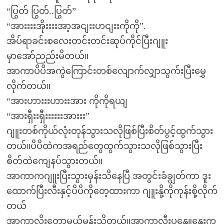
“ပြွတ် ပြွတ်..ပြွတ်”
“အားးးးအိုးးးးအာ့အငျးးဟငျးးကိုကို”.
အိပ်ရာခင်းစလေးတင်းတင်းဆုပ်ကိုင်ပြီးဂျူး
မှာအော်ညည်းမိတယ်။
အာကာပိပိအကွဲကြောင်းတစ်လျောက်လျှာသွက်းပြီးမွှေ
လိုက်တယ်။
“အားဟားးးဟားးအား ကိုကိုရယျ
“အားရှီးးရှီးးးးးးအားးး”
ဂျူးတစ်ကိုယ်လုံးတုန်သွားသလိုဖြစ်ပြီးစိတ်ပွင့်ထွက်သွား
တယ်။ပိပိထဲကအရည်တွေထွက်သွားသလိုဖြစ်သွားပြီး
စိတ်ထဲကျေနပ်သွားတယ်။
အာကာကဂျူးပြီးသွားမှန်းသိနေပြီ အတွင်းခံချွတ်ကာ ဒူး
ထောက်ပြီးလီးနှင့်ပိပိကိုတေ့ထားကာ ဂျူးနို့ကိုကုန်းစို့လိုက်
တယ်
အာကာလိုးတော့မယ်မှန်းသိတယ်။အာကာ့လီးပူနွေူနွေးက