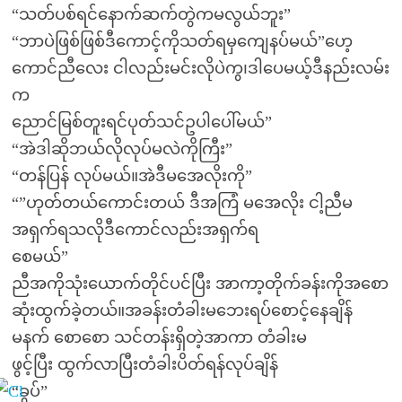
“သတ်ပစ်ရင်နောက်ဆက်တွဲကမလွယ်ဘူး”
“ဘာပဲဖြစ်ဖြစ်ဒီကောင့်ကိုသတ်ရမှကျေနပ်မယ်”ဟေ့
ကောင်ညီလေး ငါလည်းမင်းလိုပဲကွ၊ဒါပေမယ့်ဒီနည်းလမ်း
က
ညောင်မြစ်တူးရင်ပုတ်သင်ဥပါပေါ်မယ်”
“အဲဒါဆိုဘယ်လိုလုပ်မလဲကိုကြီး”
“တန်ပြန် လုပ်မယ်။အဲဒီမအေလိုးကို”
“”ဟုတ်တယ်ကောင်းတယ် ဒီအကြံ မအေလိုး ငါ့ညီမ
အရှက်ရသလိုဒီကောင်လည်းအရှက်ရ
စေမယ်”
ညီအကိုသုံးယောက်တိုင်ပင်ပြီး အာကာ့တိုက်ခန်းကိုအစော
ဆုံးထွက်ခဲ့တယ်။အခန်းတံခါးမဘေးရပ်စောင့်နေချိန်
မနက် စောစော သင်တန်းရှိတဲ့အာကာ တံခါးမ
ဖွင့်ပြီး ထွက်လာပြီးတံခါးပိတ်ရန်လုပ်ချိန်
“ခွပ်”