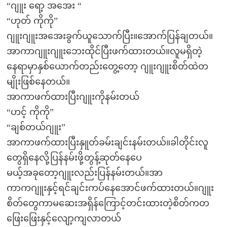
“ဂျူး ရော့ အအေး “
“ဟုတ် ကိုကို”
ဂျူးဂျူးအအေးခွက်ယူသောက်ပြီး။အောက်ပြန်ချတယ်။
အာကာဂျူးဂျူးဘေးထိုင်ပြီးဖက်ထားတယ်။လူမရှိတဲ့
နေရာမှာနှစ်ယောက်တည်းတွေ့တော့ ဂျူးဂျူးစိတ်ထဲတ
မျိုးဖြစ်နေတယ်။
အာကာဖက်ထားပြီးဂျူးကိုနမ်းတယ်
“ဟင့် ကိုကို”
“ချစ်တယ်ဂျူး”
အာကာဖက်ထားပြီးနှူတ်ခမ်းချင်းနမ်းတယ်။ခါတိုင်းလူ
တွေရှိနေလို့ပြန်နမ်းဖို့တွန့်ဆုတ်နေပေ
မယ့်အခုတော့ဂျူးလည်းပြန်နမ်းတယ်။အာ
ကာကဂျူးနှင့်ရင်ချင်းကပ်နေအောင်ဖက်ထားတယ်။ဂျူး
စိတ်တွေကာမဆေးအရှိန်ကြောင့်တင်းထားတဲ့စိတ်ကတ
ဖြေးဖြေးနှင့်လျော့ကျလာတယ်