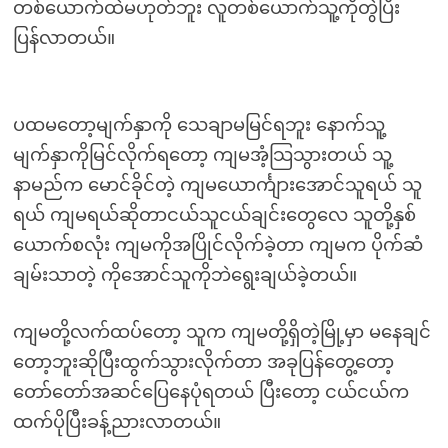
တစ်ယောက်ထဲမဟုတ်ဘူး လူတစ်ယောက်သူ့ကိုတွဲပြီး
ပြန်လာတယ်။
ပထမတော့မျက်နှာကို သေချာမမြင်ရဘူး နောက်သူ့
မျက်နှာကိုမြင်လိုက်ရတော့ ကျမအံ့သြသွားတယ် သူ့
နာမည်က မောင်ခိုင်တဲ့ ကျမယောင်္ကျားအောင်သူရယ် သူ
ရယ် ကျမရယ်ဆိုတာငယ်သူငယ်ချင်းတွေလေ သူတို့နှစ်
ယောက်စလုံး ကျမကိုအပြိုင်လိုက်ခဲ့တာ ကျမက ပိုက်ဆံ
ချမ်းသာတဲ့ ကိုအောင်သူကိုဘဲရွေးချယ်ခဲ့တယ်။
ကျမတို့လက်ထပ်တော့ သူက ကျမတို့ရှိတဲ့မြို့မှာ မနေချင်
တော့ဘူးဆိုပြီးထွက်သွားလိုက်တာ အခုပြန်တွေ့တော့
တော်တော်အဆင်ပြေနေပုံရတယ် ပြီးတော့ ငယ်ငယ်က
ထက်ပိုပြီးခန့်ညားလာတယ်။