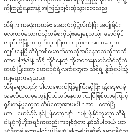
ကိုကြည့်နေတာနဲ့ အကြည့်ချင်းဆုံသွားလေသည်။
သီရိက ကမန်းကတမ်း အောက်ကိုငုံ့လိုက်ပြီး အပျိုရိုင်း
လေးတစ်ယောက်လိုထမီစကိုလုံးချေနေသည်။ မောင်ခိုင်
လည်း ဒီမြို့ကထွက်သွားပြိးကတည်းက အထာတွေက
ကျွမ်းနေပြီ သီရိတစ်ယောက်ဘာလိုအပ်နေသလဲဆိုတာသိ
တာပေါ့အဲ့ဒါနဲ့ သီရိ ထိုင်နေတဲ့ ဆိုဖာဘေးနားဝင်ထိုင်လိုက်
တယ် ပြီးတော့ မောင်ခိုင်ရဲ့လက်တွေက သီရိရဲ့ နို့အုံပေါ်သို့
ကျရောက်နေသည်။
သီရိခမျာလည်း ဒါဟာဖောက်ပြန်မှုကြီးဆိုပြီး ရုန်းနေပေမဲ့
အခုလိုယုယမှုတွေနဲ့ပြတ်လပ်နေတာကြာပြီဖြစ်တာကြောင့်
ရုန်းကန်မှုတွေက သိပ်တော့အားမပါ ” အာ…တော်ပြီ
ဟာ…မောင်ခိုင် နင်ပြန်တော့နော် ” “မပြန်နိုင်ဘူးကွာ သီရိ
ငါနင့်ကိုဟိုအရင်ကတည်းကချစ်ခဲ့တာ နင်သိပါတယ် ဟာ
နင်ဒီတခါတော့မငြင်းပါနဲ့နော်”ပြောပြောဆိုဆို မောင်ခိုင်က