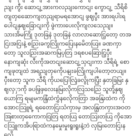
ညျး ကွီး ဆောငျ့အားကလညျးကောငျး ကွောငျ့ သီရိစိ
တျတှဆေောကျတညျရာမရအောငျ ဖွဈပွီး အားရပါးရ
ပေါငျနှဈခြောငျးကို ဖွဲကားပေးလိုကျလသေညျ။
သားအိမကြို ဒုတခြနဲ ဒုတခြနဲ လာလာဆောငြ့တော့ တအ
ငြးအငြးနဲ့ စညြးခကွလြိုကပြေးနမေိတယြ။ ခဏကှာ
တော့ သူလညြးအဆကမြပှတြ ဒရစပဆြောငြ့ပှီး
နောကျဆုံး လီးကိုအတငျးဆောငျ့သှငျးကာ သီရိရဲ့ စော
ကျဖုတျထဲ အရညျတှကေိုပနျးခလြိုကျပါတော့တယျ။
ပှီးတော့ သူက သီရိ ကိုယပြေါလြှဲခလွိုကပြှီး နှတခြမြး နှ
ဈလှှာကို ခပဖြှဖှလေးနမြးလိုကလြသညြေ သူတို့နှဈ
ယောကြ ရမျမကနြှံထဲကွှံနလေိုကတြာ အခနြးထဲက ကို
အောငသြူရဲ့ ရတေောငြးသံကှားမှ အလနြ့တကှားအဝတ
အြစားတှကေောကဝြတြ ရတယြ တောသြးတယြ ကိုအော
ငသြူကအိပရြာထဲကနမှေုးမှုးရူးရူးနဲ့ဘဲ လှမြးတောငြးန
လေို့