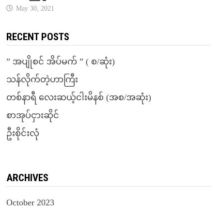
May 30, 2021
RECENT POSTS
” အပျိုစင် အိပ်မက် ” ( စ/ဆုံး)
သန်လိုက်တဲ့ဟာကြီး
တစ်နာရီ လေးဆယ့်ငါးမိနစ် (အစ/အဆုံး)
စာအုပ်ငှားဆိုင်
ဦးစိုင်းလုံ
ARCHIVES
October 2023