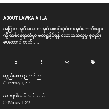
ABOUT LAWKA AHLA
အပြာစာအုပ် အောစာအုပ် ဖောင်းဒိုင်းစာအုပ်ကောင်းများ
ကို တစ်နေရာထဲမှာ ဖတ်ရှုနိုင်ရန် လောကအလှမှ စုစည်း
ပေးထားပါတယ်…..
ဆူညံနေတဲ့ ညတစ်ည
February 1, 2021
အားရပါးရ ရှိလှပါတယ်
February 1, 2021