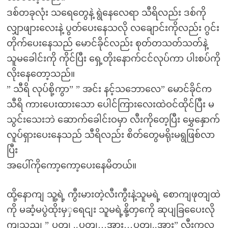
ဒစ်တခုလုံး သရေတွေနဲ့ ရွဲနေလေရာ သီရိလည်း ဒစ်ကို
လျှာဖျားလေးနဲ့ ပွတ်ပေးနေသလို လချောင်းကိုလည်း ဂွင်း
တိုက်ပေးနေသည် မောင်ခိုင်လည်း စုတ်တသတ်သတ်နဲ့
သူမခေါင်းကို ကိုင်ပြီး ရှေ့တိုးနောက်ငင်လုပ်ကာ ပါးစပ်ကို
လိုးနေတော့သည်။
” သီရိ လုပ်စို့ကွာ” ” အင်း နင့်သဘောလေ” မောင်ခိုင်က
သီရိ ကားပေးထားသော ပေါင်ကြားလေးထဲဝင်ထိုင်ပြီး မ
သွင်းသေးဘဲ ဆောက်ခေါင်းဝမှာ လီးကိုတေ့ပြီး မွှေနှောက်
လူပ်ရှားပေးနေသည် သီရိလည်း စိတ်တွေမရိုးမရွဖြစ်လာ
ပြီး
အပေါ်ကိုကော့ကော့ပေးနေမိတယ်။
ထို့နောကျ သူ့ရဲ့ ကွီးမားတဲ့လီးကွီးနဲ့သူမရဲ့ စောကျဖုတျထဲ
ကို မဆံ့မပွဲထိုးမှှရေငျး သူမရဲ့နို့တှကေို ဆုပျခြပေေးလို
ကျသညျ ” ပွှတျ ..ပွှတျ…အား…ပွှတျ..အား” လီးကလ