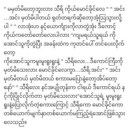
” မမှတ်မိတော့ဘူးလား သီရိ ကိုယ်မောင်ခိုင်လေ ” ” အင်း
…အင်း မှတ်မိပါတယ် ရုတ်တရက်ဆိုတော့အံ့သြသွားလို့
ပါ ” ” လာအုံးဟ နင့်ယောင်္ကျားကိုလာတွဲအုံး ဒီကောင့်
ကိုယ်ကတော်တော်လေးပါလား “ကျမရယ်သူရယ် ကို
အောင်သူကိုတွဲပြီး အခန်းထဲက ကုတင်ပေါ် တင်ပေးလိုက်
တော့
ကိုအောင်သူကမူးမူးရူးရူးနဲ့ ” သီရိလေး…ဒီကောင်ကြီးကို
မှတ်မိသေးလား မောင်ခိုင်လေကွာ…သီရိ.အင်း” ” အင်း
မှတ်မိတယ် မှတ်မိတယ် စကားမပြောနဲ့တော့အိပ်တော့
နော်” ” သီရိလေး နင်အပျိုတုန်းက ငါရယ် ဒီကောင်ရယ် န
င့်ကိုပြိုင်လိုက်တာ မှတ်မိသေးလား”အောင်သူရဲ့ မူးမူးရူး
ရူးနဲ့ပြောလိုက်တဲ့စကားကြောင့် သီရိကော မောင်ခိုင်ကော
တစ်ယောက်မျက်နှာတစ်ယောက်မကြည့်ရဲအောင်ဖြစ်သွား
လေသည်။