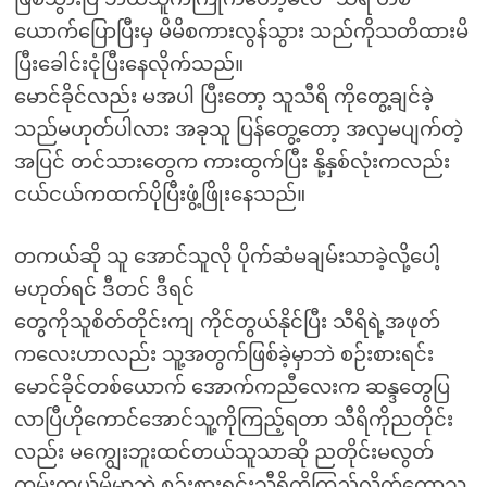
ယောက်ပြောပြီးမှ မိမိစကားလွန်သွား သည်ကိုသတိထားမိ
ပြီးခေါင်းငုံပြီးနေလိုက်သည်။
မောင်ခိုင်လည်း မအပါ ပြီးတော့ သူသီရိ ကိုတွေ့ချင်ခဲ့
သည်မဟုတ်ပါလား အခုသူ ပြန်တွေ့တော့ အလှမပျက်တဲ့
အပြင် တင်သားတွေက ကားထွက်ပြီး နို့နှစ်လုံးကလည်း
ငယ်ငယ်ကထက်ပိုပြီးဖွံ့ဖြိုးနေသည်။
တကယ်ဆို သူ အောင်သူလို ပိုက်ဆံမချမ်းသာခဲ့လို့ပေါ့
မဟုတ်ရင် ဒီတင် ဒီရင်
တွေကိုသူစိတ်တိုင်းကျ ကိုင်တွယ်နိုင်ပြီး သီရိရဲ့အဖုတ်
ကလေးဟာလည်း သူ့အတွက်ဖြစ်ခဲ့မှာဘဲ စဉ်းစားရင်း
မောင်ခိုင်တစ်ယောက် အောက်ကညီလေးက ဆန္ဒတွေပြ
လာပြီဟိုကောင်အောင်သူ့ကိုကြည့်ရတာ သီရိကိုညတိုင်း
လည်း မကျွေးဘူးထင်တယ်သူသာဆို ညတိုင်းမလွတ်
တမ်းတွယ်မိမှာဘဲ စဉ်းစားရင်းသီရိကိုကြည့်လိုက်တော့သူ့