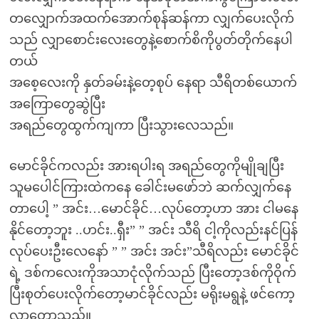
တလျှောက်အထက်အောက်စုန်ဆန်ကာ လျှက်ပေးလိုက်
သည် လျှာစောင်းလေးတွေနဲ့စောက်စိကိုပွတ်တိုက်နေပါ
တယ်
အစေ့လေးကို နှတ်ခမ်းနဲ့တေ့စုပ် နေရာ သီရိတစ်ယောက်
အကြောတွေဆွဲပြီး
အရည်တွေထွက်ကျကာ ပြီးသွားလေသည်။
မောင်ခိုင်ကလည်း အားရပါးရ အရည်တွေကိုမျိုချပြီး
သူမပေါင်ကြားထဲကနေ ခေါင်းမဖော်ဘဲ ဆက်လျှက်နေ
တာပေါ့ ” အင်း…မောင်ခိုင်…လုပ်တော့ဟာ အား ငါမနေ
နိုင်တော့ဘူး ..ဟင်း..ရှီး” ” အင်း သီရိ ငါ့ကိုလည်းနင်ပြန်
လုပ်ပေးဦးလေနော် ” ” အင်း အင်း”သီရိလည်း မောင်ခိုင်
ရဲ့ ဒစ်ကလေးကိုအသာငုံလိုက်သည် ပြီးတော့ဒစ်ကိုဝိုက်
ပြီးစုတ်ပေးလိုက်တော့မာင်ခိုင်လည်း မရိုးမရွနဲ့ ဖင်ကော့
လာတော့သည်။