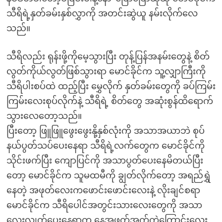
သီရိရဲ့နှတ်ခမ်းနှစ်လွှာကို အတင်းဆွဲယူ နမ်းလိုက်လေ
သည်။
သီရိလည်း ရုန်းဖို့ကိုမေ့သွားပြီး တုန့်ပြန်အနမ်းတွေနဲ့ စိတ်
လွတ်ကိုယ်လွတ်ဖြစ်သွားရာ မောင်ခိုင်က သူ့လျှာကြီးကို
သီရိပါးစပ်ထဲ ထည့်ပြီး မွှေလိုက် နှတ်ခမ်းတွေကို ခပ်ကြမ်း
ကြမ်းလေးစုပ်လိုက်နဲ့ သီရိရဲ့ စိတ်တွေ အဆုံးစွန်ထိရောက်
သွားလေတော့သည်။
ပြီးတော့ ဖြူဖြူဖွေးဖွေးနို့နှစ်လုံးကို အသာအယာဘဲ စုပ်
နယ်ပွတ်သပ်ပေးနေရာ သီရိရဲ့လက်တွေက မောင်ခိုင်ကို
သိုင်းဖက်ပြီး ကျောပြင်ကို အသာပွတ်ပေးနေမိတယ်ပြီး
တော့ မောင်ခိုင်က သူမထမီကို ချွတ်လိုက်တော့ အရည်ရွှဲ
နေတဲ့ အဖုတ်လေးကဖောင်းဖောင်းလေးနဲ့ လိုးချင်စရာ
မောင်ခိုင်က သီရိပေါင်အတွင်းသားလေးတွေကို အသာ
လေးလျှက်ပေးနေရာက နေအဖုတ်အက်ကွဲကြောင်းလေး