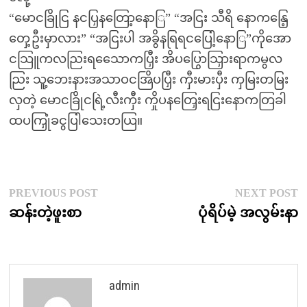
“မောငခြိုငြ နငပြှနတြော့နောြ” “အငြး သီရိ နောကနြေ့
တှေ့ဦးမှာလား” “အငြးပါ အခွိနရြရငပြေါ့နောြ”ကိုအော
ငသြူကလညြးရသေောကပြှီး အိပပြွောသြှားရာကမွလ
ညြး သူ့ဘေးနားအသာဝငအြိပပြှီး ကှီးမားပှီး ကှမြးတမြး
လှတဲ့ မောငခြိုငရြဲ့လီးကှီး ကှိုပနတြှေးရငြးနောကတြခါ
ထပကြှုံခငွပြါသေးတယြ။
Post
Previous
N
PREVIOUS POST
NEXT POST
post:
p
ဆန်းတဲ့ဖူးစာ
ပုံရိပ်မဲ့ အလွမ်းနာ
navigation
admin