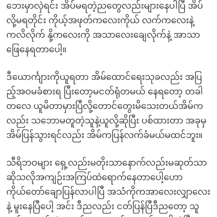
ဘေးမှာလှဲရင်း အိပ်မရတဲ့ညတွေလည်းများနေပါပြီ အိပ်
လို့မရတိုင်း ကိုယ့်အဖုတ်ကလေးကိုယ် လက်ကလေးနဲ့
ကလိလိုက် နို့ကလေးကို အသာလေးချေလိုက်နဲ့ အာသာ
ဖြေနေရတာပေါ့။
ဒီယောင်္ကျားကိုယူရတာ အိမ်ထောင်ရေးသုခလည်း အပြ
ည့်အဝမခံစားရ ပြီးတော့မငတ်ရုံတမယ် နေရတော့ တခါ
တလေ ယူမိတာမှားပြီလို့တောင်တွေးမိသေးတယ်အိမ်က
လည်း သဘောမတူတဲ့သူနဲ့ယူလို့ဆိုပြီး ပစ်ထားတာ အခုမှ
အိမ်ပြန်သွားရင်လည်း အိမ်ကပြန်လက်ခံမယ်မထင်ဘူး။
သီရိဘဝများ ရှေ့လည်းမတိုးသာနောက်လည်းမဆုတ်သာ
ဆိုသလိုအကျဉ်းအကြပ်ထဲရောက်နေတာပေါ့ဟော
ကိုယ်တော်ချောပြန်လာပါပြီ အသံကိုကအာလေးလျှာလေး
နဲ့ မူးနေပြီပေါ့ အင်း ဒီညလည်း ငတ်ပြန်ပြီဒီညတော့ သူ