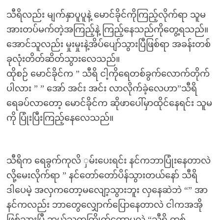
သီရိလည်း မျက်နှာပူပူနဲ့ မောင်ခိုင်ကိုကြည့်လိုက်ရာ သူမ
အားတပ်မက်တဲ့အကြည့်နဲ့ ကြည့်နေသည်ကိုတွေ့ရသည်။
အောင်သူလည်း မှုးမှုးနဲ့အိပ်ပျော်သွားပြီဖြစ်ရာ အခန်းတစ်
ခုလုံးတိတ်ဆိတ်သွားလေသည်။
ထိုစဉ် မောင်ခိုင်က ” သီရိ ငါ့ကိုရေတစ်ခွက်လောက်တိုက်
ပါလား ” ” အော် အင်း အင်း လာလိုက်ခဲ့လေဟာ”သီရိ
ရေခပ်လာတော့ မောင်ခိုင်က ဆိုဖာပေါ်မှာထိုင်နေရင်း သူမ
ကို ပြုံးပြီးကြည့်နေလေသည်။
သီရိက ရေခွက်ကုလိ ှမ်းပေးရင်း နင်ကဘာပြုံးနေတာလဲ
လို့မေးလိုက်ရာ ” နင်တော်တော်ပိန်သွားတယ်နော် သီရိ
ဒါပေမဲ့ အလှကတော့မလျော့သွားဘူး လှနေဆဲဘဲ “” အာ
နင်ကလည်း ဘာတွေလျှောက်ပြောနေတာလဲ ငါကအအို
ဖြစ်သွားပြီ ဘယ်သူကကြိုက်တော့မလဲ “သီရိ တစ်