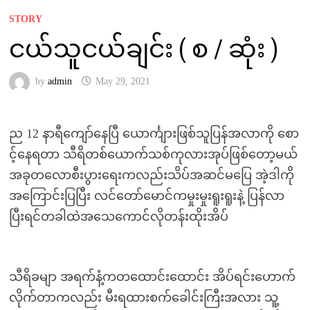
STORY
ငယ်သူငယ်ချင်း ( စ / ဆုံး )
by
admin
May 29, 2021
ည 12 နာရီကျော်နေပြီ ယောင်္ကျားဖြစ်သူပြန်အလာကို စော
င့်နေရတာ သီရိတစ်ယောက်သစ်ကုလားအုပ်ဖြစ်တော့မယ်
အခုတလောစီးပွားရေးကလည်းသိပ်အဆင်မပြေ အဲ့ဒါကို
အကြောင်းပြပြီး လင်တော်မောင်ကမှုးမှုးရူးရူးနဲ့ ပြန်လာ
ပြီးရင်တခါထဲအသေကောင်လိုတန်းထိုးအိပ်
သီရိခမျာ အရက်နံ့ကတထောင်းထောင်း အိပ်ရင်းဟောက်
လိုက်တာကလည်း မီးရထားစက်ခေါင်းကြီးအလား သူ့