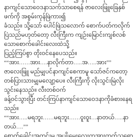
နာကျင်သောဝေဒနာသက်သာစေရန် ဇာလေးဖြူခြေနှစ်
ဖက်ကို အစွမ်းကုန်ဖြဲကား၍
ခံသည်။ သို့သော် ပေါင်ဖြဲသလောက် စောက်ပတ်ကလိုက်
ပြဲသည်မဟုတ်တော့ လီးကြီးက ကျဉ်းမြောင်းကျစ်လစ်
သောစောက်ခေါင်းလေးထဲသို့
ပြည့်ကြပ်စွာ တိုးဝင်နေပေသည်။
““အား……အား….နာလိုက်တာ…..အ…..အား””
ဇာလေးဖြူ မည်မျှပင်နာကျင်စေကာမူ သော်ဇင်ကတော့
တစ်ပြားသားမျှမလျော့ပေ။ လီးကြီးကို လိုးသွင်းမြဲလိုး
သွင်းနေသည်။ လီးတစ်ဝက်
ခန့်ဝင်သွားပြီး တင်းကြပ်နာကျင်သောဝေဒနာကိုခံစားနေရ
သည်။
““အား…..မရဘူး……မရဘူး……ဝူးဝူး…နာတယ်…..နာ
တယ်….””
စောက်ခေါင်းအတွင်းမှ အပျိုမှေးလေးကအားတက်သရော