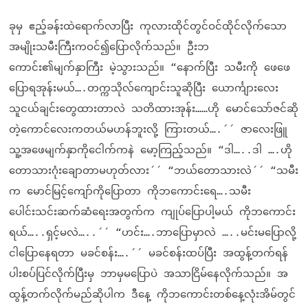
ခုမှ ဧည့်ခန်းထဲရောက်လာပြီး ကုလားထိုင်တွင်ဝင်ထိုင်လိုက်သော
အမျိုးသမီးကြီးကဝင်၍ပြောလိုက်သည်။ ဦးဘ
ကောင်း၏မျက်နှာကြီး မဲ့သွားသည်။ “နောက်ပြီး သမီးကို ဖေဖေ
ပြောရအုန်းမယ်….တက္ကသိုလ်ကျောင်းသူဆိုပြီး ယောင်္ကျားလေး
သူငယ်ချင်းတွေထားတာလဲ သတိထားအုန်း……ဟို မောင်သော်ဇင်ဆို
တဲ့ကောင်လေးကတယ်မဟန်ဘူးလို့ ကြားတယ်….´´ ဇာလေးဖြူ
သူ့အဖေမျက်နှာကိုငေါက်ကနဲ မော့ကြည့်သည်။ “ဒါ…..ဒါ ….ဟို
တောသားဂုံးချောတာမဟုတ်လား´´ “ဘယ်တောသားလဲ´´ “သမီး
က မောင်မြင့်ကျော်ကိုပြောတာ ကိုဘကောင်းရေ….သမီး
ပေါင်းသင်းဆက်ဆံရေးအတွက်က ကျုပ်ပြောပါ့မယ် ကိုဘကောင်း
ရယ်…..ရှင့်မလဲ…..´´ “ဟင်း….ဘာပြောမှာလဲ …..မင်းမပြောလို့
ငါပြောနေရတာ မခင်စန်း….´´ မခင်စန်းထပ်ပြီး အထွန့်တက်ရန်
ပါးစပ်ပြင်လိုက်ပြီးမှ ဘာမှမပြောပဲ အသာငြိမ်နေလိုက်သည်။ အ
ထွန့်တက်လိုက်မည်ဆိုပါက ဒီနေ့ ကိုဘကောင်းတစ်နေ့လုံးအိမ်တွင်