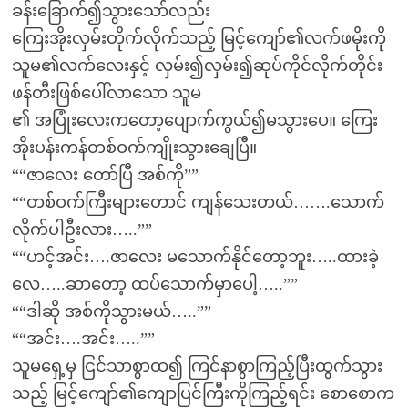
ခန်းခြောက်၍သွားသော်လည်း
ကြေးအိုးလှမ်းတိုက်လိုက်သည့် မြင့်ကျော်၏လက်ဖမိုးကို
သူမ၏လက်လေးနှင့် လှမ်း၍လှမ်း၍ဆုပ်ကိုင်လိုက်တိုင်း
ဖန်တီးဖြစ်ပေါ်လာသော သူမ
၏ အပြုံးလေးကတော့ပျောက်ကွယ်၍မသွားပေ။ ကြေး
အိုးပန်းကန်တစ်ဝက်ကျိုးသွားချေပြီ။
““ဇာလေး တော်ပြီ အစ်ကို””
““တစ်ဝက်ကြီးများတောင် ကျန်သေးတယ်…….သောက်
လိုက်ပါဦးလား…..””
““ဟင့်အင်း….ဇာလေး မသောက်နိုင်တော့ဘူး…..ထားခဲ့
လေ…..ဆာတော့ ထပ်သောက်မှာပေါ့…..””
““ဒါဆို အစ်ကိုသွားမယ်…..””
““အင်း….အင်း…..””
သူမရှေ့မှ ငြင်သာစွာထ၍ ကြင်နာစွာကြည့်ပြီးထွက်သွား
သည့် မြင့်ကျော်၏ကျောပြင်ကြီးကိုကြည့်ရင်း စောစောက