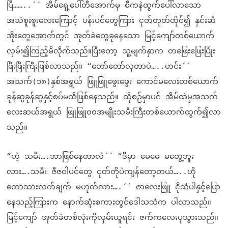
ပြီ……..´´ အိမ်ရှေ့ပေါ်တီအောက်မှ စီကနဲထွက်ပေါ်လာသော
အသံစူးစူးလေးကြောင့် ပန်းပင်တွေကြား ငုတ်တုတ်ထိုင်၍ နှင်းဆီ
အိုးတွေအောက်တွင် အုတ်ခဲတွေခုနေသော မြင့်ကျော်တစ်ယောက်
လှမ်း၍ကြည့်မိလိုက်သည်။ပြီးတော့ သူ့မျက်နှာက တဖြေးဖြေးပြုံး
ဖြီးဖြီးကြီးဖြစ်လာသည်။ “တော်တော်လှတာပဲ…..ဟင်း´´
အသက်(၁၈)နှစ်အရွယ် ဖြူဖြူဖွေးဖွေး ကောင်မလေးတစ်ယောက်
ခုန်ဆွခုန်ဆွနှင့်စပ်မထိဖြစ်နေသည်။ ထိုစဉ်မှာပင် အိမ်ထဲမှအသက်
လေးဆယ်အရွယ် ဖြူဖြူ၀၀အမျိုးသမီးကြီးတစ်ယောက်ထွက်၍လာ
သည်။
“ဟဲ့ သမီး….ဘာဖြစ်နေတာလဲ´´ “ဒီမှာ မေမေ မတွေ့ဘူး
လား….သမီး ဇီဇဝါပင်တွေ ငုတ်တိုပဲကျန်တော့တယ်…..ဟို
တောသားလက်ချက် မဟုတ်လား….´´ ဇာလေးဖြူ ငိုသံပါနှင့်ပြော
နေသည့်ကြားက နောက်ဆုံးစကားတွင်ဒေါသသံက ပါလာသည်။
မြင့်ကျော် အုတ်ခဲတစ်လုံးကိုလှမ်းယူရင်း ဇက်ကလေးပုသွားသည်။