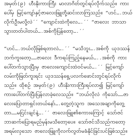
အမှတ်(၉) ဟီးနိုးကားကြီး မာလာဂိတ်တွင်ရပ်လိုက်သည်။ ကား
ပေါ်မှ မြင့်ကျော်နှင့်ဇာလေးဖြူတို့ဆင်းလာကြသည်။ “ဟင်….ဘယ်
လိုက်ဦးမလို့လဲ´´ “ကျောင်းထဲကိုလေ….´´ “ဇာလေး ဘာသာ
သွားတတ်ပါတယ်….အစ်ကိုပြန်တော့….´´
“ဟင်….ဘယ်လိုဖြစ်ရတာလဲ….´´ “မသိဘူး….အစ်ကို ယုဒဿန်
ဘက်ကူးတော့……ဇာလေး ဒီကရပ်ကြည့်နေမယ်…..အစ်ကို ကား
ပေါ်တက်သွားပြီးမှ ဇာလေးကျောင်းထဲဝင်မယ်….´´ မြင့်ကျော်
လမ်းကိုဖြတ်ကူးရင်း ယုဒဿန်ရှေ့ပလက်ဖောင်းတွင်ရပ်လိုက်
သည်။ ထိုစဉ် အမှတ်(၉) ဟီးနိုးကားကြီးရပ်လာ၍ မြင့်ကျော်
ကားပေါ်တက်ပြီးပြန်လာခဲ့လေသည်။ “ဘယ်လိုလဲ ကိုသော်……ဇာ
လေးပြောတာရှင်းတယ်နော်….တွေ့တဲ့သူက အသေအချာကိုတွေ့
တာ……မငြင်းချင်နဲ့….´´ ဇာလေးဖြူ၏စကားကြောင့် သော်ဇင်
ဘာဆက်ပြောရမည်မှန်းမသိတော့ပေ။ သော်ဇင်သိသည်ကတော့
အရမ်းလှသော ဇာလေးဖြူကိုလက်လွတ်မခံနိုင်ခြင်းပင်ဖြစ်သည်။