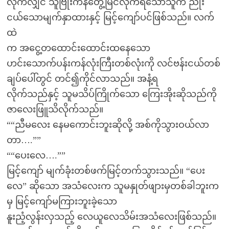
လိုက်လျှင် သူဗြုံးကနဲတွေ့မြင်လိုက်ရသောသူက ညိုး
ငယ်သောမျက်နှာထားနှင့် မြင့်ကျော်ပင်ဖြစ်သည်။ လက်
ထဲ
က အငွေ့တထောင်းထောင်းထနေသော
ဟင်းသောက်ပန်းကန်လုံးကြီးတစ်လုံးကို လင်ဗန်းငယ်တစ်
ချပ်ပေါ်တွင် တင်၍ကိုင်လာသည်။ အနံ့ရ
လိုက်သည်နှင့် သူမသိပ်ကြိုက်သော ကြေးအိုးဆိုသည်ကို
ဇာလေးဖြူသိလိုက်သည်။
““ညီမလေး နေမကောင်းဘူးဆိုလို့ အစ်ကိုသွားဝယ်လာ
တာ….””
““ပေးလေ….””
မြင့်ကျော် မျက်ခုံးတစ်ဖက်မြင့်တက်သွားသည်။ “ပေး
လေ” ဆိုသော အသံလေးက သူမနှုတ်ဖျားမှတစ်ခါဘူးက
မှ မြင့်ကျော်မကြားဘူးခဲ့သော
နူးညံ့လွန်းလှသည့် လေယူလေသိမ်းအသံလေးဖြစ်သည်။