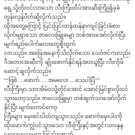
ရှေ့သို့တိုးဝင်လာသော လီးကြီးထိပ်အားဆီးကြို၍ခုခံ
တွန်းလှန်ပိတ်ဆို့လိုက်သည်။
ထိုအတွေ့ကြောင့် ပြင်းပြင်းထန်ထန်နာကျင်ခြင်းခံစား
လိုက်ရရှာသော ဇာလေးဖြူခမျာ တစ်အားအော်လိုက်ပြီး
မျက်ရည်ပေါက်လေးတွေစို့ထွက်
လာသည်။ အခြေအနေကိုသိလိုက်သော သော်ဇင်ကလည်း
ဒီအတားအဆီးကို ချိုးဖောက်နိုင်ရန်အားယူပြီး လီးကိုဖိ
ဆောင့်ချလိုက်သည်။
““ဗြစ်….ဖောက်…..အမလေး….သေပါပြီ””
လီးကြီးမှာ သားအိမ်ဝသို့တိုင်အောင် အောင်မြင်စွာလိုးဝင်
သွားတော့သည်။ ဇာလေးဖြူမှာ တစ်ချက်သာအော်လိုက်
နိုင်ပြီး မျက်တောင်ကော့
ကြီးများ မှေးစင်းပိတ်ကျသွားသည်။ စောက်မှေးပါးကို
ထိုးဖောက်ကျွံဝင်သွားသော လီးကြီးနှင့်အတွင်းသားနုနု
နွေးနွေးလေးများ ကြည်နူးစွာဆုံ