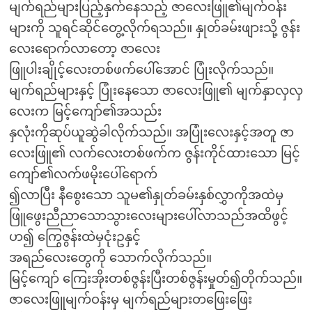
မျက်ရည်များပြည့်နှက်နေသည့် ဇာလေးဖြူ၏မျက်ဝန်း
များကို သူရင်ဆိုင်တွေ့လိုက်ရသည်။ နှုတ်ခမ်းဖျားသို့ ဇွန်း
လေးရောက်လာတော့ ဇာလေး
ဖြူပါးချိုင့်လေးတစ်ဖက်ပေါ်အောင် ပြုံးလိုက်သည်။
မျက်ရည်များနှင့် ပြုံးနေသော ဇာလေးဖြူ၏ မျက်နှာလှလှ
လေးက မြင့်ကျော်၏အသည်း
နှလုံးကိုဆုပ်ယူဆွဲခါလိုက်သည်။ အပြုံးလေးနှင့်အတူ ဇာ
လေးဖြူ၏ လက်လေးတစ်ဖက်က ဇွန်းကိုင်ထားသော မြင့်
ကျော်၏လက်ဖမိုးပေါ်ရောက်
၍လာပြီး နီစွေးသော သူမ၏နှုတ်ခမ်းနှစ်လွှာကိုအထဲမှ
ဖြူဖွေးညီညာသောသွားလေးများပေါ်လာသည်အထိဖွင့်
ဟ၍ ကြွေဇွန်းထဲမှငုံးဥနှင့်
အရည်လေးတွေကို သောက်လိုက်သည်။
မြင့်ကျော် ကြေးအိုးတစ်ဇွန်းပြီးတစ်ဇွန်းမှုတ်၍တိုက်သည်။
ဇာလေးဖြူမျက်ဝန်းမှ မျက်ရည်များတဖြေးဖြေး