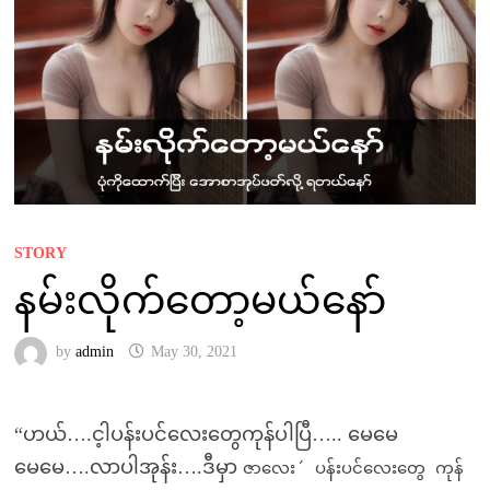
STORY
နမ်းလိုက်တော့မယ်နော်
by
admin
May 30, 2021
“ဟယ်….င့ါပန်းပင်လေးတွေကုန်ပါပြီ….. မေမေ
မေမေ….လာပါအုန်း….ဒီမှာ
ဇာလေး´ ပန်းပင်လေးတွေ ကုန်