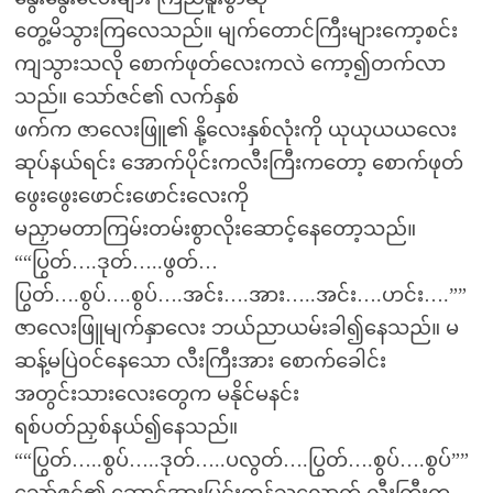
တွေ့မိသွားကြလေသည်။ မျက်တောင်ကြီးများကော့စင်း
ကျသွားသလို စောက်ဖုတ်လေးကလဲ ကော့၍တက်လာ
သည်။ သော်ဇင်၏ လက်နှစ်
ဖက်က ဇာလေးဖြူ၏ နို့လေးနှစ်လုံးကို ယုယုယယလေး
ဆုပ်နယ်ရင်း အောက်ပိုင်းကလီးကြီးကတော့ စောက်ဖုတ်
ဖွေးဖွေးဖောင်းဖောင်းလေးကို
မညှာမတာကြမ်းတမ်းစွာလိုးဆောင့်နေတော့သည်။
““ပြွတ်….ဒုတ်…..ဖွတ်…
ပြွတ်….စွပ်….စွပ်….အင်း….အား…..အင်း….ဟင်း….””
ဇာလေးဖြူမျက်နှာလေး ဘယ်ညာယမ်းခါ၍နေသည်။ မ
ဆန့်မပြဲဝင်နေသော လီးကြီးအား စောက်ခေါင်း
အတွင်းသားလေးတွေက မနိုင်မနင်း
ရစ်ပတ်ညှစ်နယ်၍နေသည်။
““ပြွတ်…..စွပ်…..ဒုတ်…..ပလွတ်….ပြွတ်….စွပ်….စွပ်””
သော်ဇင်၏ ဆောင့်အားပြင်းထန်သလောက် လီးကြီးက