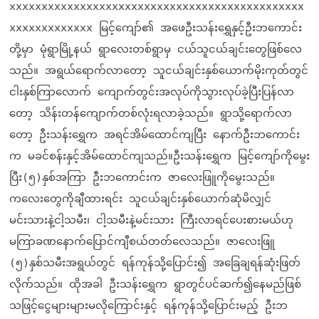
xxxxxxxxxxxxxxxxxxxxxxxxxxxxxxxxxxxxxxxxxxxxxx
xxxxxxxxxxxxx မြင့်ကျော်၏ အဖေဦးသန်းရွှေနှင့်ဦးဘကောင်း
တို့မှာ မုံရွာမြို့နယ် ရွာလေးတစ်ရွာမှ ငယ်သူငယ်ချင်းတွေဖြစ်လေ
သည်။ အရွယ်ရောက်လာတော့ သူငယ်ချင်းနှစ်ယောက်မိုးကုတ်တွင်
ငါးနှစ်ကြာလောက် ကျောက်တွင်းအလုပ်ကိုသွားလုပ်ခဲ့ပြီးပြန်လာ
တော့ သိန်းတန်ကျောက်တစ်လုံးရလာခဲ့သည်။ ရွာသို့ရောက်လာ
တော့ ဦးသန်းရွှေက အရင်အိမ်ထောင်ကျပြီး နောက်ဦးဘကောင်း
က မခင်စန်းနှင့်အိမ်ထောင်ကျသည်။ဦးသန်းရွှေက မြင့်ကျော်ကိုမွေး
ပြီး(၅)နှစ်အကြာ ဦးဘကောင်းက ဇာလေးဖြူကိုမွေးသည်။
ကလေးတွေကိုချီထားရင်း သူငယ်ချင်းနှစ်ယောက်ဆုံမိလျှင်
မင်းသားနဲ့ငါ့သမီး၊ ငါ့သမီးနဲ့မင်းသား ကြီးလာရင်ပေးစားမယ်ဟု
မကြာခဏနောက်ပြောင်ကျီစယ်တတ်လေသည်။ ဇာလေးဖြူ
(၅)နှစ်သမီးအရွယ်တွင် ရန်ကုန်သို့ပြောင်း၍ အခြေချရန်ဆုံးဖြတ်
လိုက်သည်။ ထိုအခါ ဦးသန်းရွှေက ရွာတွင်ပင်ဆက်၍နေမည်ဖြစ်
သဖြင့်ငွေများများမလိုကြောင်းနှင့် ရန်ကုန်သို့ပြောင်းမည့် ဦးဘ