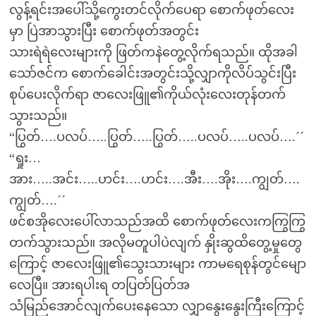
လွန့်ရင်းအပေါ်သို့ကွေးတင်လိုက်ပေရာ စောက်ဖုတ်လေး
မှာ ပြဲအာသွားပြီး စောက်ဖုတ်အတွင်း
သားရဲရဲလေးများကို ဖြတ်ကနဲတွေ့လိုက်ရသည်။ ထိုအခါ
သော်ဇင်က စောက်ခေါင်းအတွင်းသို့လျှာကိုလိပ်သွင်းပြီး
စုပ်ပေးလိုက်ရာ ဇာလေးဖြူ၏ကိုယ်လုံးလေးတုန်တက်
သွားသည်။
“ပြွတ်….ပလပ်…..ပြွတ်…..ပြွတ်…..ပလပ်…..ပလပ်….´´
“ရှုး…
အား…..အင်း…..ဟင်း….ဟင်း….အီး….အိုး….ကျွတ်….
ကျွတ်….´´
ဖင်စအိုလေးပေါ်လာသည်အထိ စောက်ဖုတ်လေးကကြွကြွ
တက်သွားသည်။ အလိုမတူပါပဲလျက် နှိုးဆွထိတွေ့မှုတွေ
ကြောင့် ဇာလေးဖြူ၏သွေးသားများ ကာမရေစုန်တွင်မျော
လေပြီ။ အားရပါးရ တပြတ်ပြတ်အ
သံမြည်အောင်လျက်ပေးနေသော လျှာနွေးနွေးကြီးကြောင့်