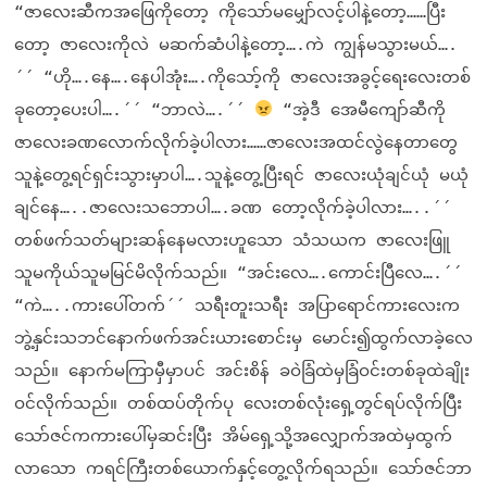
“ဇာလေးဆီကအဖြေကိုတော့ ကိုသော်မမျှော်လင့်ပါနဲ့တော့……ပြီး
တော့ ဇာလေးကိုလဲ မဆက်ဆံပါနဲ့တော့….ကဲ ကျွန်မသွားမယ်….
´´ “ဟို….နေ….နေပါအုံး….ကိုသော့်ကို ဇာလေးအခွင့်ရေးလေးတစ်
ခုတော့ပေးပါ….´´ “ဘာလဲ….´´
“အဲ့ဒီ အေမီကျော်ဆီကို
ဇာလေးခဏလောက်လိုက်ခဲ့ပါလား……ဇာလေးအထင်လွဲနေတာတွေ
သူနဲ့တွေ့ရင်ရှင်းသွားမှာပါ….သူနဲ့တွေ့ပြီးရင် ဇာလေးယုံချင်ယုံ မယုံ
ချင်နေ…..ဇာလေးသဘောပါ….ခဏ တော့လိုက်ခဲ့ပါလား…..´´
တစ်ဖက်သတ်များဆန်နေမလားဟူသော သံသယက ဇာလေးဖြူ
သူမကိုယ်သူမမြင်မိလိုက်သည်။ “အင်းလေ….ကောင်းပြီလေ….´´
“ကဲ…..ကားပေါ်တက်´´ သရီးတူးသရီး အပြာရောင်ကားလေးက
ဘွဲ့နှင်းသဘင်နောက်ဖက်အင်းယားစောင်းမှ မောင်း၍ထွက်လာခဲ့လေ
သည်။ နောက်မကြာမှီမှာပင် အင်းစိန် ခဝဲခြံထဲမှခြံဝင်းတစ်ခုထဲချိုး
ဝင်လိုက်သည်။ တစ်ထပ်တိုက်ပု လေးတစ်လုံးရှေ့တွင်ရပ်လိုက်ပြီး
သော်ဇင်ကကားပေါ်မှဆင်းပြီး အိမ်ရှေ့သို့အလျှောက်အထဲမှထွက်
လာသော ကရင်ကြီးတစ်ယောက်နှင့်တွေ့လိုက်ရသည်။ သော်ဇင်ဘာ