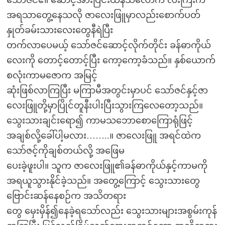
အရသာတွေ့နေသလို ဇာလေးဖြူမှာလည်းစောက်ပတ်
နှုတ်ခမ်းသားလေးတွေနီရဲပြီး
တက်လာပေမယ့် သော်ဇင်ဆောင့်လိုက်တိုင်း ခန်ဓာကိုယ်
လေးကို တောင့်တောင့်ပြီး ကော့ကော့ခံသည်။ နှစ်ယောက်
စလုံးကာမဇောက အမြင့်
ဆုံးဖြစ်လာကြပြီး မကြာမီအတွင်းမှာပင် သော်ဇင်နှင့်ဇာ
လေးဖြူတို့မှာပြိုင်တူနီးပါးပြီးသွားကြလေတော့သည်။
သွေးသားချင်းရော၍ ကာမသဘောစောကြောရုံဖြင့်
အချစ်လို့ခေါ်ပါ့မလား……..။ ဇာလေးဖြူ အရင်ထဲက
သော်ဇင့်ကိုချစ်တယ်လို့ အဖြေမ
ပေးခဲ့ဖူးပါ။ သူက ဇာလေးဖြူ၏ခန်ဓာကိုယ်နှင့်ကာမကို
အရယူသွားနိုင်ခဲ့သည်။ အတွေ့ကြောင့် သွေးသားတွေ
ဗြောင်းဆန်နေစဉ်က အသိတရား
တွေ မှေးမှိန်၍နေခဲ့ရသော်လည်း သွေးသားများအစွမ်းကုန်