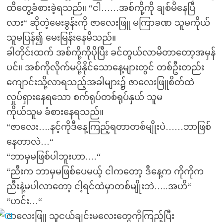
ထိတွေ့ခံစားခဲ့ရသည်။ “ငါ……အစ်ကို့ကို ချစ်မိနေပြီ
လား“ ဆိုတဲ့မေးခွန်းကို ဇာလေးဖြူ မကြာခဏ သူမကိုယ်
သူမပြန်၍ မေးမြန်းနေမိသည်။
ခါတိုင်းထက် အစ်ကို့ကိုပိုပြီး ခင်တွယ်လာမိတာတော့အမှန်
ပင်။ အစ်ကိုလိုက်မပို့နိုင်သောနေ့များတွင် တစ်ဦးတည်း
ကျောင်းသို့လာရသည့်အခါများ၌ ဇာလေးဖြူစိတ်ထဲ
လှုပ်ရှားနေရသော စက်ရုပ်တစ်ရုပ်နှယ် သူမ
ကိုယ်သူမ ခံစားနေရသည်။
“ဇာလေး….နင့်ကိုဒီနေ့ကြည့်ရတာတစ်မျိုးပဲ……ဘာဖြစ်
နေတာလဲ…“
“ဘာမှမဖြစ်ပါဘူးဟာ….“
“ညီးက ဘာမှမဖြစ်ပေမယ့် ငါကတော့ ဒီနေ့က ကိုကိုက
ညီးနဲ့မပါလာတော့ ငါ့ရင်ထဲမှာတစ်မျိုးဘဲ…..အဟိ“
“ဟင်း…“
ဇာလေးဖြူ သူငယ်ချင်းမလေးတွေကိုကြည့်ပြီး