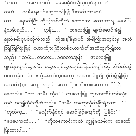
“ဟယ်…..ဇာလေးကလဲ….မေမေခိုင်းလို့သူလုပ်ရတာဘဲ
ကွယ်…..သမီးပန်းပင်တွေကလဲပြန်ပြီးတက်လာမှာပဲ
ဟာ…..နောက်ပြီး ကိုယ့်အစ်ကိုဘဲ တောသား တောသားနဲ့ မခေါ်ပါ
နဲ့သမီးရယ်…..´´ “ဟွန်း…..´´ ဇာလေးဖြူ မျက်စောင်းခဲ၍
နှုတ်ခမ်းစူပစ်လိုက်သည်။ ထိုအချိန်မှာပင် အိမ်ကြီးအတွင်းမှ အသံ
သြသြကြီးဖြင့် ယောင်္ကျားကြီးတစ်ယောက်၏အသံထွက်၍လာ
သည်။ “သမီး….ဇာလေး….ခဏလာအုန်း´´ ဇာလေးဖြူ
မျက်နှာပျက်သွားပြီး မသွားချင်သွားချင်ခြေလှမ်းမျိုးဖြင့် အိမ်ထဲသို့
ဝင်လာခဲ့သည်။ ဧည့်ခန်းထဲတွင်တော့ အသားညိုညို ဗိုက်ရွှဲရွှဲဖြင့်
အသက်(၄၀)ကျော်အရွယ် ယောင်္ကျားကြီးတစ်ယောက်ထိုင်၍
နေသည်။ “လာ…သမီး ထိုင်´´ ဇာလေးဖြူ ကုလားထိုင်တစ်လုံး
တွင် ဝင်၍ထိုင်လိုက်သည်။ “သမီး စာတွေလိုက်နိုင်ရဲ့လား……´´
“ဟုတ်ကဲ့….´´ “မလိုက်နိုင်ရင် မောင်မြင့်ကျော်ကို ပြခိုင်း´´
“ဖေဖေကလဲ…..´´ “ကိုဘကောင်းကလဲ ကျွန်မသမီးက စာတော်
ပြီးသားပါ….´´