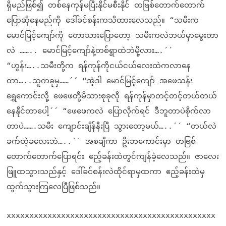
ရှိမည်ဖြစ်၍ တစ်နေကုန်မပြီးနိုင်မစီးနိုင် တဗြစ်တောက်တောက်
ပြောဆိုနေမည်ကို ဒေါ်ခင်စန်းကသိထားလေသည်။ “သမီးက
မောင်မြင့်ကျော်ကို တောသားပြောတော့ သမီးကလဲဘယ်မှာမွေးတာ
လဲ …….. မောင်မြင့်ကျော်နဲ့တစ်ရွာထဲဘဲမို့လား….´´
“ဟွန်း…..သမီးတို့က ရန်ကုန်ကိုငယ်ငယ်လေးထဲကလာနေ
တာ…..သူကခုမှ……´´ “အဲ့ဒါ မောင်မြင့်ကျော် အဖေသန်း
ရွှေကောင်းလို့ ဖေဖေတို့မိသားစုခုလို ရန်ကုန်မှာတင့်တင့်တယ်တယ်
နေနိုင်တာပေါ့´´ “ဖေဖေကလဲ ပြောလိုက်ရင် ဒီဘူတာပဲစိုက်လာ
တာပဲ…….သမီး ကျောင်းချိန်နီးပြီ သွားတော့မယ်…..´´ “တယ်လဲ
ခက်တဲ့ခလေးဘဲ…..´´ အစချီကာ ဦးဘကောင်းမှာ တဗြစ်
တောက်တောက်ပြောရင်း ဧည့်ခန်းထဲတွင်ကျန်ခဲ့လေသည်။ ဇာလေး
ဖြူထသွားသည်နှင့် ဒေါ်ခင်စန်းလဲထိုင်ရာမှထကာ ဧည့်ခန်းထဲမှ
ထွက်သွားကြလေပြီဖြစ်သည်။
xxxxxxxxxxxxxxxxxxxxxxxxxxxxxxxxxxxxxxxxxxxxxx