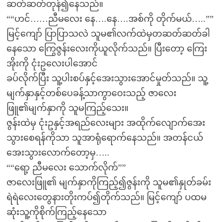
ဆတ်ဆတ်တုန်၍နေသည်။
““ဟင်……ညီမလေး နေ….နေ….အစ်ကို တိုက်မယ်…..””
မြင့်ကျော် ပြာပြာသလဲ သူမ၏လက်ထဲမှတဆတ်ဆတ်ခါ
နေသော ကြွေဇွန်းလေးကိုယူလိုက်သည်။ ပြီးတော့ ကြေး
အိုးကို ငုံးဥလေးပါအောင်
ခပ်လိုက်ပြီး သူ့ပါးစပ်နှင့်အေးသွားအောင်မှုတ်သည်။ သူ့
မျက်နှာနှင့်တစ်ပေခန့်သာကွာဝေးသည့် ဇာလေး
ဖြူ၏မျက်နှာကို သူမကြည့်သေး။
ဇွန်းထဲမှ ငုံးဥနှင့်အရည်လေးများ အထိုက်လျောက်အေး
သွားစေရန်ကိုသာ သူအာရုံရောက်နေသည်။ အတန်ငယ်
အေးသွားလောက်တော့မှ…..
““ရော့ ညီမလေး သောက်လိုက်””
ဇာလေးဖြူ၏ မျက်နှာကိုကြည့်၍ဇွန်းကို သူမ၏နှုတ်ခမ်း
ရဲရဲလေးတွေနားတိုးကပ်၍တိုက်သည်။ မြင့်ကျော် ပထမ
ဆုံးသူ့ကိုစိုက်ကြည့်နေသော