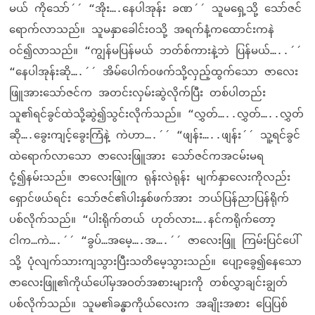
မယ် ကိုသော်´´ “အိုး….နေပါအုန်း ခဏ´´ သူမရှေ့သို့ သော်ဇင်
ရောက်လာသည်။ သူမနှာခေါင်းဝသို့ အရက်နံ့ကထောင်းကနဲ
ဝင်၍လာသည်။ “ကျွန်မပြန်မယ် ဘတ်စ်ကားနဲ့ဘဲ ပြန်မယ်…..´´
“နေပါအုန်းဆို….´´ အိမ်ပေါက်ဝဖက်သို့လှည့်ထွက်သော ဇာလေး
ဖြူအားသော်ဇင်က အတင်းလှမ်းဆွဲလိုက်ပြီး တစ်ပါတည်း
သူ၏ရင်ခွင်ထဲသို့ဆွဲ၍သွင်းလိုက်သည်။ “လွှတ်…..လွှတ်…..လွှတ်
ဆို….ခွေးကျင့်ခွေးကြံနဲ့ ကဲဟာ….´´ “ဖျန်း…..ဖျန်း´´ သူ့ရင်ခွင်
ထဲရောက်လာသော ဇာလေးဖြူအား သော်ဇင်ကအငမ်းမရ
ငုံ့၍နမ်းသည်။ ဇာလေးဖြူက ရုန်းလဲရုန်း မျက်နှာလေးကိုလည်း
ရှောင်ဖယ်ရင်း သော်ဇင်၏ပါးနှစ်ဖက်အား ဘယ်ပြန်ညာပြန်ရိုက်
ပစ်လိုက်သည်။ “ပါးရိုက်တယ် ဟုတ်လား….နင်ကရိုက်တော့
ငါက…ကဲ….´´ “ခွပ်…အမေ့….အ….´´ ဇာလေးဖြူ ကြမ်းပြင်ပေါ်
သို့ ပုံလျက်သားကျသွားပြီးသတိမေ့သွားသည်။ ပျော့ခွေ၍နေသော
ဇာလေးဖြူ၏ကိုယ်ပေါ်မှအဝတ်အစားများကို တစ်လွှာချင်းချွတ်
ပစ်လိုက်သည်။ သူမ၏ခန္ဓာကိုယ်လေးက အချိုးအစား ပြေပြစ်