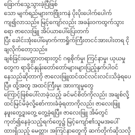
ခြောက်သွေ့သွားခဲ့ပြီဖြစ်
သော မျက်ရည်များကဗြုံးကနဲ ပိုးပိုးပေါက်ပေါက်
ကျ၍လာသည်။ မြင့်ကျော်လည်း အခန်းဝကထွက်သွား
ရော ဇာလေးဖြူ အိပ်ယာပေါ်ပြေးတက်
ပြီး ခေါင်းအုံးပေါ်မှောက်ကာရှိုက်ကြီးတငင်အားပါးတရ ငို
ချလိုက်တော့သည်။
ချစ်ခြင်းမေတ္တာတရားတွင် ဂရုစိုက်မှု၊ ကြင်နာမှု၊ ယုယမှု
တွေက ရာခိုင်နှုန်းတော်တော်များများပြည့်နှက်ပါဝင်
နေသည်ဆိုတာကို ဇာလေးဖြူထင်ထင်လင်းလင်းသိခဲ့ရပေ
ပြီ။ ထို့အတူ အထင်ကြီးမှု၊ အားကျမှုတွေ
ကြောင့်ဖြစ်ပေါ်လာခဲ့သည့် ခင်မင်စိတ်ကိုလည်း အချစ်လို့
ထင်မြင်မိခဲ့လို့စော်ကားခံခဲ့ရတာကိုလည်း ဇာလေးဖြူ
နဖူးတွေ့ဒူးတွေ့ တွေ့ခဲ့ရပြီ။ ဇာလေးဖြူ အိမ်တွင်
ကုတ်၍နေခဲ့သည့်ရက်တွေ၌ မြင့်ကျော်၏သူမအပေါ်
ထားရှိသည့် မေတ္တာ၊ အကြင်နာတွေကို ဆက်တိုက်ဆိုသလို