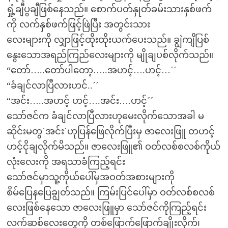
ရှုံ့ချီပွချီဖြစ်နေသည်။ စောက်ပတ်နှုတ်ခမ်းသားနှစ်ဖက်
ကို လက်နှစ်ဖက်ဖြင့်ဖြဲပြီး အတွင်းသား
လေးများကို လျှာဖြင့်ထိုးထိုးယက်ပေးသည်။ ချွဲကျိပြစ်
နွေးသောအရည်ကြည်လေးများကို မျိုချပစ်လိုက်သည်။
“တော်…..တော်ပါတော့…..အဟင့်….ဟင့်…´´
“ခံချင်လာပြီလားဟင်..´´
“အင်း…..အဟင့် ဟင့်….အင်း….ဟင့်´´
သော်ဇင်က ခံချင်လာပြီလားဟုမေးလိုက်သောအခါ မ
ဆိုင်းမတွ`အင်း´ဟုပြန်ဖြေလိုက်ပြီးမှ ဇာလေးဖြူ တဟင့်
ဟင့်ငိုချလိုက်မိသည်။ ဇာလေးဖြူ၏ ဝတ်လစ်စလစ်ကိုယ်
လုံးလေးကို အရသာခံကြည့်ရင်း
သော်ဇင်မှာသူ့ကိုယ်ပေါ်မှအဝတ်အစားများကို
စိမ်ပြေနပြေချွတ်သည်။ ကြမ်းပြင်ပေါ်မှာ ဝတ်လစ်စလစ်
လေးဖြစ်နေသော ဇာလေးဖြူမှာ သော်ဇင်ကိုကြည့်ရင်း
လက်ဆစ်လေးတွေကို တစ်ဖြောက်ဖြောက်ချိုးလိုက်၊