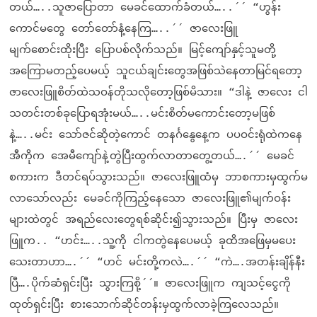
တယ်…..သူဇာပြောတာ မေခင်ထောက်ခံတယ်…..´´ “ဟွန်း
ကောင်မတွေ တော်တော်နံ့နေကြ…..´´ ဇာလေးဖြူ
မျက်စောင်းထိုးပြီး ပြောပစ်လိုက်သည်။ မြင့်ကျော်နှင့်သူမတို့
အကြောမတည့်ပေမယ့် သူငယ်ချင်းတွေအဖြစ်သဲနေတာမြင်ရတော့
ဇာလေးဖြူစိတ်ထဲသဝန်တိုသလိုတော့ဖြစ်မိသား။ “ဒါနဲ့ ဇာလေး ငါ
သတင်းတစ်ခုပြောရအုံးမယ်…..မင်းစိတ်မကောင်းတော့မဖြစ်
နဲ့…..မင်း သော်ဇင်ဆိုတဲ့ကောင် တနင်္ဂနွေနေ့က ပပဝင်းရုံထဲကနေ
အီကိုက အေမီကျော်နဲ့တွဲပြီးထွက်လာတာတွေ့တယ်….´´ မေခင်
စကားက ဒီတင်ရပ်သွားသည်။ ဇာလေးဖြူထံမှ ဘာစကားမှထွက်မ
လာသော်လည်း မေခင်ကိုကြည့်နေသော ဇာလေးဖြူ၏မျက်ဝန်း
များထဲတွင် အရည်လေးတွေရစ်ဆိုင်း၍သွားသည်။ ပြီးမှ ဇာလေး
ဖြူက.. “ဟင်း…..သူ့ကို ငါကတွဲနေပေမယ့် ခုထိအဖြေမှမပေး
သေးတာဟာ….´´ “ဟင် မင်းတို့ကလဲ….´´ “ကဲ….အတန်းချိန်နီး
ပြီ….ပိုက်ဆံရှင်းပြီး သွားကြစို့´´။ ဇာလေးဖြူက ကျသင့်ငွေကို
ထုတ်ရှင်းပြီး စားသောက်ဆိုင်တန်းမှထွက်လာခဲ့ကြလေသည်။