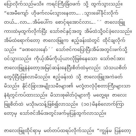
ပြောလိုက်သည်မသိ။ ကရင်ကြီးခြံဝဖက် သို့ ထွက်သွားသည်။
“အေမီကျော် ဟိုဖက်လမ်းသွားနေတာ…..သွားခေါ်ခိုင်းလိုက်
တယ်….လာ….အိမ်ပေါ်က စောင့်ရအောင်လား….´´ ဇာလေးဖြူ
ကားထဲမှထွက်လိုက်ပြီး သော်ဇင်နှင့်အတူ အိမ်ထဲသို့ဝင်ခဲ့လေသည်။
အိမ်ထဲရောက်တော့ ဇာလေးဖြူက ဧည့်ခန်းထဲတွင် ထိုင်ချလိုက်
သည်။ “ခဏလေးနော်´´ သော်ဇင်ကပြောပြီးအိမ်အတွင်းဖက်သို့
ဝင်သွားသည်။ ကိုယ့်အိမ်ကိုယ့်ယာလိုဖြစ်နေသော သော်ဇင်အား
ဇာလေးဖြူနဲနဲတော့အမြင်ဆန်းနေပြီးစိတ်ထဲမှလည်း သံသယစိတ်
တွေပိုပြီးဖြစ်လာမိသည်။ ဧည့်ခန်းထဲ သို့ ဇာလေးဖြူအကဲခတ်
မိသည်။ နိုင်ငံခြားအမျိုးသမီးများ၏ မလုံ့တလုံပိုစတာကြီးများသာ
နံရံတွင်ကပ်ထားသည်။ မိသားစုဓါတ်ပုံများကို မတွေ့ရ။ ဇာလေး
ဖြူစိတ်ထဲ မသိုးမသန့်ဖြစ်၍လာသည်။ (၁၀)မိနစ်လောက်ကြာ
တော့မှ သော်ဇင်အိမ်အတွင်းဖက်မှပြန်ထွက်လာသည်။
ဇာလေးဖြူထိုင်ရာမှ မတ်တပ်ထရပ်လိုက်သည်။ “ကျွန်မ ပြန်တော့