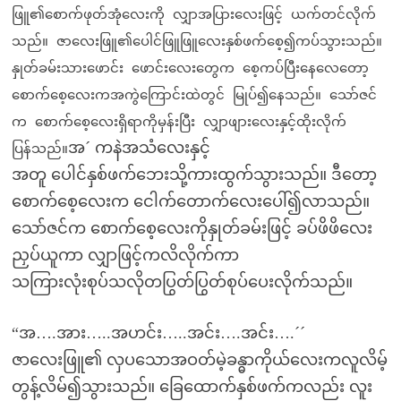
ဖြူ၏စောက်ဖုတ်အုံလေးကို လျှာအပြားလေးဖြင့် ယက်တင်လိုက်
သည်။ ဇာလေးဖြူ၏ပေါင်ဖြူဖြူလေးနှစ်ဖက်စေ့၍ကပ်သွားသည်။
နှုတ်ခမ်းသားဖောင်း ဖောင်းလေးတွေက စေ့ကပ်ပြီးနေလေတော့
စောက်စေ့လေးကအကွဲကြောင်းထဲတွင် မြုပ်၍နေသည်။ သော်ဇင်
က စောက်စေ့လေးရှိရာကိုမှန်းပြီး လျှာဖျားလေးနှင့်ထိုးလိုက်
အ´ ကနဲအသံလေးနှင့်
ပြန်သည်။
အတူ ပေါင်နှစ်ဖက်ဘေးသို့ကားထွက်သွားသည်။ ဒီတော့
စောက်စေ့လေးက ငေါက်တောက်လေးပေါ်၍လာသည်။
သော်ဇင်က စောက်စေ့လေးကိုနှုတ်ခမ်းဖြင့် ခပ်ဖိဖိလေး
ညှပ်ယူကာ လျှာဖြင့်ကလိလိုက်ကာ
သကြားလုံးစုပ်သလိုတပြွတ်ပြွတ်စုပ်ပေးလိုက်သည်။
“အ….အား…..အဟင်း…..အင်း….အင်း….´´
ဇာလေးဖြူ၏ လှပသောအဝတ်မဲ့ခန္ဓာကိုယ်လေးကလူလိမ့်
တွန့်လိမ်၍သွားသည်။ ခြေထောက်နှစ်ဖက်ကလည်း လူး