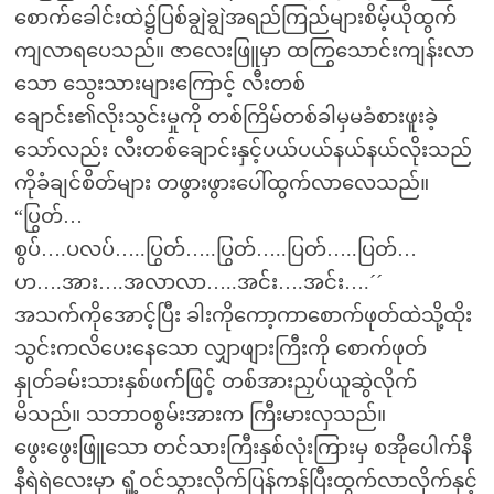
စောက်ခေါင်းထဲ၌ပြစ်ချွဲချွဲအရည်ကြည်များစိမ့်ယိုထွက်
ကျလာရပေသည်။ ဇာလေးဖြူမှာ ထကြွသောင်းကျန်းလာ
သော သွေးသားများကြောင့် လီးတစ်
ချောင်း၏လိုးသွင်းမှုကို တစ်ကြိမ်တစ်ခါမှမခံစားဖူးခဲ့
သော်လည်း လီးတစ်ချောင်းနှင့်ပယ်ပယ်နယ်နယ်လိုးသည်
ကိုခံချင်စိတ်များ တဖွားဖွားပေါ်ထွက်လာလေသည်။
“ပြွတ်…
စွပ်….ပလပ်…..ပြွတ်…..ပြွတ်…..ပြတ်…..ပြတ်…
ဟ….အား….အလာလာ…..အင်း….အင်း….´´
အသက်ကိုအောင့်ပြီး ခါးကိုကော့ကာစောက်ဖုတ်ထဲသို့ထိုး
သွင်းကလိပေးနေသော လျှာဖျားကြီးကို စောက်ဖုတ်
နှုတ်ခမ်းသားနှစ်ဖက်ဖြင့် တစ်အားညှပ်ယူဆွဲလိုက်
မိသည်။ သဘာဝစွမ်းအားက ကြီးမားလှသည်။
ဖွေးဖွေးဖြူသော တင်သားကြီးနှစ်လုံးကြားမှ စအိုပေါက်နီ
နီရဲရဲလေးမှာ ရှုံ့ဝင်သွားလိုက်ပြန်ကန်ပြီးထွက်လာလိုက်နှင့်