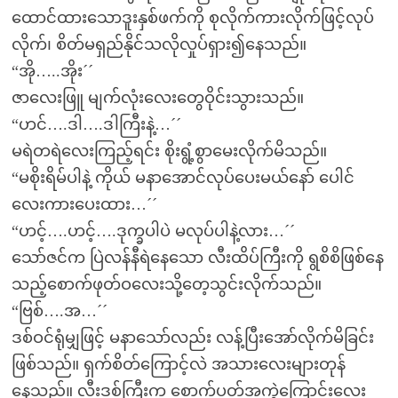
ထောင်ထားသောဒူးနှစ်ဖက်ကို စုလိုက်ကားလိုက်ဖြင့်လုပ်
လိုက်၊ စိတ်မရှည်နိုင်သလိုလှုပ်ရှား၍နေသည်။
“အို…..အိုး´´
ဇာလေးဖြူ မျက်လုံးလေးတွေဝိုင်းသွားသည်။
“ဟင်….ဒါ….ဒါကြီးနဲ့…´´
မရဲတရဲလေးကြည့်ရင်း စိုးရွံ့စွာမေးလိုက်မိသည်။
“မစိုးရိမ်ပါနဲ့ ကိုယ် မနာအောင်လုပ်ပေးမယ်နော် ပေါင်
လေးကားပေးထား…´´
“ဟင့်….ဟင့်….ဒုက္ခပါပဲ မလုပ်ပါနဲ့လား…´´
သော်ဇင်က ပြဲလန်နီရဲနေသော လီးထိပ်ကြီးကို ရွစိစိဖြစ်နေ
သည့်စောက်ဖုတ်ဝလေးသို့တေ့သွင်းလိုက်သည်။
“ဗြစ်….အ…´´
ဒစ်ဝင်ရုံမျှဖြင့် မနာသော်လည်း လန့်ပြီးအော်လိုက်မိခြင်း
ဖြစ်သည်။ ရှက်စိတ်ကြောင့်လဲ အသားလေးများတုန်
နေသည်။ လီးဒစ်ကြီးက စောက်ပတ်အကွဲကြောင်းလေး