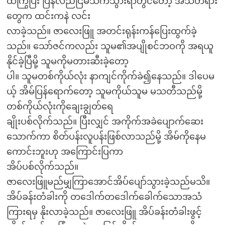
ထကြွပြီး ပြန်လည်ငြိမ်သက်သွားရာတွင်တော့ အသိတရား
တွေက ထင်းကနဲ လင်း
လာခဲ့သည်။ ဇာလေးဖြူ အတင်းရုန်းကန်ပြေးထွက်ခဲ့
သည်။ သော်ဇင်ကလည်း သူမ၏အပျိုစင်ဘဝကို အရယူ
နိုင်ခဲ့ပြီမို့ သူမကိုမတားဆီးခဲ့တော့
ပါ။ သူမတစ်ကိုယ်လုံး နာကျင်ကိုက်ခဲ၍နေသည်။ ဒါပေမ
ယ့် အိမ်ပြန်ရောက်တော့ သူမကိုယ်သူမ မသတီသည်မို့
တစ်ကိုယ်လုံးကိုချေးချွတ်ရေ
ချိုးပစ်လိုက်သည်။ ပြီးလျှင် အကိုက်အခဲပျောက်ဆေး
သောက်ကာ စိတ်ပန်းလူပန်းဖြစ်လာသည်မို့ အိမ်ကိုနေမ
ကောင်းဘူးဟု အကြောင်းပြကာ
အိပ်ပစ်လိုက်သည်။
ဇာလေးဖြူမည်မျှကြာအောင်အိပ်ပျော်သွားခဲ့သည်မသိ။
အိပ်ခန်းတံခါးကို တဒေါက်တဒေါက်ခေါက်သောအသံ
ကြားရမှ နိုးလာခဲ့သည်။ ဇာလေးဖြူ အိပ်ခန်းတံခါးဖွင့်