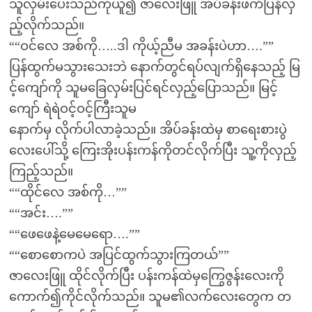
သူလှမ်းပေးသည်ကိုယူ၍ ဇာလေးဖြူ အိပ်ခန်းဖက်ပြန်လှ
ည့်လိုက်သည်။
““ဝင်လေ အစ်ကို…..ဒါ ကိုယ့်ညီမ အခန်းပဲဟာ….””
ပြန်ထွက်မသွားသေးဘဲ နောက်တွင်ရပ်လျက်ရှိနေသည့် မြ
င့်ကျော်ကို သူမခြေလှမ်းပြင်ရင်လှည့်ပြောသည်။ မြင့်
ကျော် ရဲရဲဝင့်ဝင့်ကြီးသူမ
နောက်မှ လိုက်ပါလာခဲ့သည်။ အိပ်ခန်းထဲမှ စာရေးစားပွဲ
လေးပေါ်သို့ ကြေးအိုးပန်းကန်ကိုတင်လိုက်ပြီး သူ့ကိုလှည့်
ကြည့်သည်။
““ထိုင်လေ အစ်ကို…””
““အင်း….””
““ဖေဖေနဲ့မေမေရော….””
““စောစောကပဲ အပြင်ထွက်သွားကြတယ်””
ဇာလေးဖြူ ထိုင်လိုက်ပြီး ပန်းကန်ထဲမှကြွေဇွန်းလေးကို
ကောက်၍ကိုင်လိုက်သည်။ သူမ၏လက်လေးတွေက တ