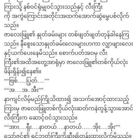
ကြားသို့ နစ်ဝင်ရုံမျှဝင်သွားသည်နှင့် လီးကြီး
ကို အကွဲကြောင်းအတိုင်းအထက်အောက်ဆွဲမွှေပစ်လိုက်
သည်။
ဇာလေးဖြူ၏ နှုတ်ခမ်းများ တစ်ဖျတ်ဖျတ်တုန်ခါနေကြ
သည်။ နီစွေးသောနှုတ်ခမ်းလေးများဟကာ လျှာဖျားလေး
နှင့်ယက်ပေးနေမိသည်။ စောက်ပတ်အဝမှ လီး
ကြီး၏အထိအတွေ့အာရုံမှာ ဇာလေးဖြူ၏တစ်ကိုယ်လုံး
ဖိန်းရှိန်း၍နေ၏။
““ဗြစ်…..ပြွတ်….””
““အ….အ..အီး””
နာကျင်လိမ့်မည်ကြိုသိထား၍ အသက်အောင့်ထားသည့်
ကြားမှ ဇာလေးဖြူတစ်ကိုယ်လုံးဆတ်ကနဲတွန့်သွားအောင်
လီးကြီးက ဆောင့်ဝင်သွားသည်။
““အား….ရှီး….နာတယ်….နာတယ်……အိုး….အိုး””
သော်ဇင်၏ ရင်ဘတ်ကြီးကိုဆီး၍တွန်းထားလိုက်မိသည်။