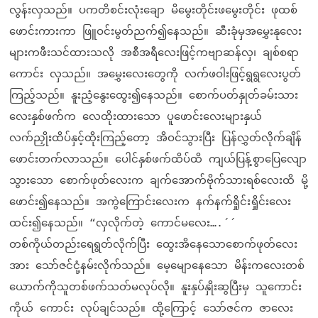
လွန်းလှသည်။ ပကတိစင်းလုံးချော မိမွေးတိုင်းဖမွေးတိုင်း ဖုထစ်
ဖောင်းကားကာ ဖြူဝင်းမွတ်ညက်၍နေသည်။ ဆီးခုံမှအမွှေးနုလေး
များကဖီးသင်ထားသလို အစီအရီလေးဖြင့်ကဗျာဆန်လှ၊ ချစ်စရာ
ကောင်း လှသည်။ အမွှေးလေးတွေကို လက်ဖဝါးဖြင့်ရွရွလေးပွတ်
ကြည့်သည်။ နူးညံ့နွေးထွေး၍နေသည်။ စောက်ပတ်နှုတ်ခမ်းသား
လေးနှစ်ဖက်က လေထိုးထားသော ပူဖောင်းလေးများနှယ်
လက်ညှိုးထိပ်နှင့်ထိုးကြည့်တော့ အိဝင်သွားပြီး ပြန်လွှတ်လိုက်ချိန်
ဖောင်းတက်လာသည်။ ပေါင်နှစ်ဖက်ထိပ်ထိ ကျယ်ပြန့်စွာပြေလျော
သွားသော စောက်ဖုတ်လေးက ချက်အောက်ဗိုက်သားရစ်လေးထိ မို့
ဖောင်း၍နေသည်။ အကွဲကြောင်းလေးက နက်နက်ရှိုင်းရှိုင်းလေး
ထင်း၍နေသည်။ “လှလိုက်တဲ့ ကောင်မလေး….´´
တစ်ကိုယ်တည်းရေရွတ်လိုက်ပြီး ထွေးအိနေသောစောက်ဖုတ်လေး
အား သော်ဇင်ငုံ့နမ်းလိုက်သည်။ မေ့မျောနေသော မိန်းကလေးတစ်
ယောက်ကိုသူတစ်ဖက်သတ်မလုပ်လို။ နူးနှပ်နှိုးဆွပြီးမှ သူကောင်း
ကိုယ် ကောင်း လုပ်ချင်သည်။ ထို့ကြောင့် သော်ဇင်က ဇာလေး