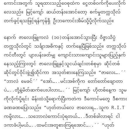
ကောင်းအတွက် သူရထားသည့်ဝေစုထဲက ငွေတစ်ဝက်ကိုပေးလိုက်
လေသည်။ မြင့်ကျော် ဆယ်တန်းအောင်တော့ စက်မှုတက္ကသိုလ်
တက်ခွင့်ရသဖြင့်ရန်ကုန်ရှိ ဦးဘကောင်းအိမ်သို့ပို့လိုက်သည်။
နောက် ဇာလေးဖြူကလဲ (၁၀)တန်းအောင်သွားပြီး ဝိဇ္ဇာသိပ္ပံ
တက္ကသိုလ်တွင် သင်္ချာအဓိကနှင့် တက်နေပြီဖြစ်သည်။ တက္ကသိုလ်
ကင်တီးတွင် ပျားပန်းခတ်မျှ ကျောင်းသားကျောင်းသူများပြည့်နှက်
နေသည့်ကြားတွင် ဇာလေးဖြူနှင့်သူငယ်ချင်းတစ်စုမှာ ဆိုင်တစ်
ဆိုင်တွင်ဝိုင်းဖွဲ့၍ထိုင်ကာ အသုတ်စားနေကြသည်။ “ဇာလေး….´´
“ဘာလဲ မေခင်´´ “အော်…..မင်းအစ်ကိုက တော်တော်ချောတာ
ပဲ…..တို့နဲ့မိတ်ဆက်ပေးပါလား….´´ မြင့်ကျော် ဟိုတစ်နေ့က သူမ
ကိုလိုက်ပို့ရင်း မိန်းထဲသို့ရောက်ပြီးကတဲက ဒီကောင်မတွေ ဒီစကား
ခဏခဏပြောသည်။ “ဟုတ်တယ်လေ ဇာလေးရ….သူက R.I.T
ကမို့လား…..သဘောလဲကောင်းပုံရတယ်…..ဒီတစ်ခါလာရင် ငါ
ဒကာခံပါ့မယ်…..ထမင်းအတူစားကြရအောင်…..´´ “ဟုတ်