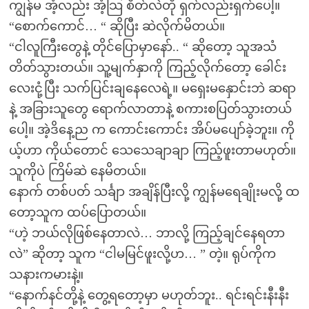
ကျွန်မ အံ့လည်း အံ့သြ စိတ်လဲတို ရှက်လည်းရှက်ပေါ့။
“စောက်ကောင်… “ ဆိုပြီး ဆဲလိုက်မိတယ်။
“ငါလူကြီးတွေနဲ့ တိုင်ပြောမှာနော်.. “ ဆိုတော့ သူအသံ
တိတ်သွားတယ်။ သူ့မျက်နှာကို ကြည့်လိုက်တော့ ခေါင်း
လေးငုံ့ပြီး သက်ပြင်းချနေလေရဲ့။ မရှေးမနှောင်းဘဲ ဆရာ
နဲ့ အခြားသူတွေ ရောက်လာတာနဲ့ စကားစပြတ်သွားတယ်
ပေါ့။ အဲ့ဒိနေ့ည က ကောင်းကောင်း အိပ်မပျော်ခဲ့ဘူး။ ကို
ယ့်ဟာ ကိုယ်တောင် သေသေချာချာ ကြည့်ဖူးတာမဟုတ်။
သူကိုပဲ ကြိမ်ဆဲ နေမိတယ်။
နောက် တစ်ပတ် သင်္ချာ အချိန်ပြီးလို့ ကျွန်မရေချိုးမလို့ ထ
တော့သူက ထပ်ပြောတယ်။
“ဟဲ့ ဘယ်လိုဖြစ်နေတာလဲ… ဘာလို့ ကြည့်ချင်နေရတာ
လဲ” ဆိုတာ့ သူက “ငါမမြင်ဖူးလို့ဟ… ” တဲ့။ ရုပ်ကိုက
သနားကမားနဲ့။
“နောက်နင်တို့နဲ့ တွေ့ရတော့မှာ မဟုတ်ဘူး.. ရင်းရင်းနီးနီး