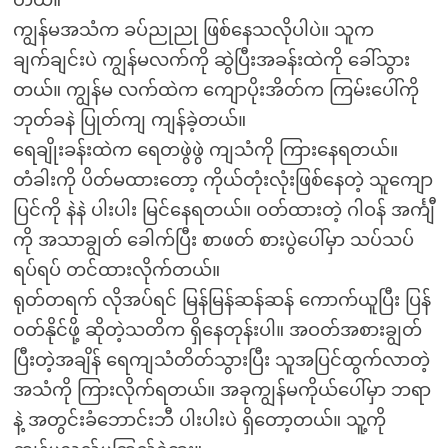
ကျွန်မအသံက ခပ်ညုညု ဖြစ်နေသလိုပါပဲ။ သူက
ချက်ချင်းပဲ ကျွန်မလက်ကို ဆွဲပြီးအခန်းထဲကို ခေါ်သွား
တယ်။ ကျွန်မ လက်ထဲက ကျောပိုးအိတ်က ကြမ်းပေါ်ကို
ဘုတ်ခနဲ ပြုတ်ကျ ကျန်ခဲ့တယ်။
ရေချိုးခန်းထဲက ရေတဖွဲဖွဲ ကျသံကို ကြားနေရတယ်။
တံခါးကို ပိတ်မထားတော့ ကိုယ်တုံးလုံးဖြစ်နေတဲ့ သူကျော
ပြင်ကို နဲနဲ ပါးပါး မြင်နေရတယ်။ ဝတ်ထားတဲ့ ဂါဝန် အင်္ကျီ
ကို အသာချွတ် ခေါက်ပြီး စာဖတ် စားပွဲပေါ်မှာ သပ်သပ်
ရပ်ရပ် တင်ထားလိုက်တယ်။
ရုတ်တရက် လိုအပ်ရင် မြန်မြန်ဆန်ဆန် ကောက်ယူပြီး ပြန်
ဝတ်နိုင်ဖို့ ဆိုတဲ့သတိက ရှိနေတုန်းပါ။ အဝတ်အစားချွတ်
ပြီးတဲ့အချိန် ရေကျသံတိတ်သွားပြီး သူအပြင်ထွက်လာတဲ့
အသံကို ကြားလိုက်ရတယ်။ အခုကျွန်မကိုယ်ပေါ်မှာ ဘရာ
နဲ့ အတွင်းခံဘောင်းဘီ ပါးပါးပဲ ရှိတော့တယ်။ သူ့ကို