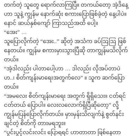
တက်တဲ့ သူတွေ ရောက်လာကြပြီ။ တကယ်တော့ အဲ့ဒိနေ့
ဟာ သူနဲ့ ကျွန်မ နောက်ဆုံး စကားပြောဖြစ်ခဲ့တဲ့ နေ့ပါပဲ။
နောင် ဆယ်နှစ်ကျော် ကြာသည်အထိ ပေါ့။
“အေး” …
သူပြောလိုက်တဲ့ “အေး..” ဆိုတဲ့ အသံက ခပ်ဩဩ ဖြစ်
နေတယ်။ ကျွန်မ စကားမှားသွားပြီဆို တာကျွန်မသိလိုက်
တယ်။
“အဲ့ဒါလည်း ပါတာပေါ့ဟာ … ဒါလည်း လိုအပ်တာပဲ
ဟ..၊ စိတ်ကျန်းမာရေးအတွက်လေ” ။ သူက ဆက်ပြော
တယ်။
“အမလေး စိတ်ကျန်းမာရေး အတွက် ရှိရှိသေး။ ငတ်ရင်
ငတ်တယ် ပြောပါ။ လေးလလောက်ရှိပြီဆိုတော့” လို့
ကျွန်မပြန်ပြောလိုက်တယ်။ မှားမှန်းသိလျက်နဲ့ စွတ်နင်း
ချင်တဲ့ စိတ်ကို တားမရဘူး။
“ပွင်းပွင့်လင်းလင်း ပြောရရင် ဟာတာတာ ဖြစ်နေတာ