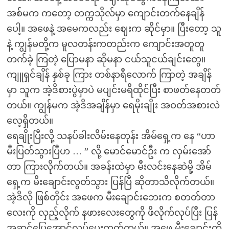
အစ်မက ကတော့ တက္ကသိုလ်မှာ ကျောင်းတက်နေချိန်
ပေါ့။ အဖေနဲ့ အမေကလည်း ဈေးက ဆိုင်မှာ။ ပြီးတော့ သူ
နဲ့ ကျွန်မတို့က မူလတန်းကတည်းက ကျောင်းအတူတူ
တက်ခဲ့ ကြတဲ့ ပြောမနာ ဆိုမနာ ငယ်သူငယ်ချင်းတွေ။
ကျူရှင်ချိန် နှစ်ခု ကြား တစ်နာရီလောက် ကြာတဲ့ အချိန်
မှာ သူက အဲ့ဒိစားပွဲမှာပဲ မပျင်းမရိထိုင်ပြီး စာဖတ်နေတတ်
တယ်။ ကျွန်မက အဲ့ဒိအချိန်မှာ ရေမိုးချိုး အဝတ်အစားလဲ
လေ့ရှိတယ်။
ရေချိုးပြီးလို့ သနပ်ခါးလိမ်းနေတုန်း အိမ်ရှေ့က နေ “ဟာ
မီးပြတ်သွားပြီဟ … ” လို့ မောင်မောင်ဦး က လှမ်းအော်
တာ ကြားလိုက်တယ်။ အခန်းထဲမှာ မီးလင်းနေဆဲမို့ အိမ်
ရှေ့က မိးချောင်းလွတ်သွား ပြန်ပြီ ဆိုတာသိလိုက်တယ်။
အဲ့ဒိလို ဖြစ်တိုင်း အဖေက မီးချောင်းဘေးက စတတ်တာ
လေးကို လှည့်လိုက် နဖားလေးတွေကို ဖိလိုက်လုပ်ပြီး ပြန်
အဆင်ပြေအောင်လုပ်ပေးတတ်တယ်။ အဖေ မီးချောင်းကို