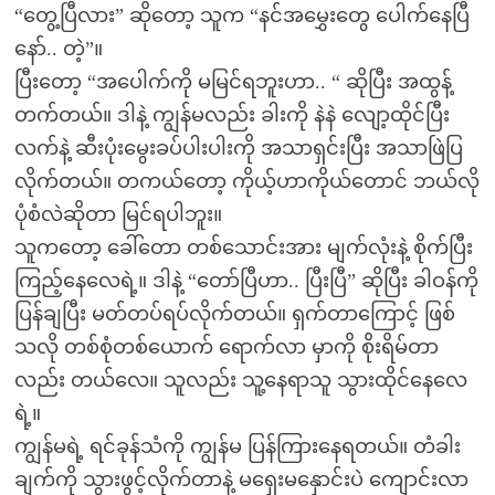
“တွေ့ပြီလား” ဆိုတော့ သူက “နင်အမွှေးတွေ ပေါက်နေပြီ
နော်.. တဲ့”။
ပြီးတော့ “အပေါက်ကို မမြင်ရဘူးဟာ.. “ ဆိုပြီး အထွန့်
တက်တယ်။ ဒါနဲ့ ကျွန်မလည်း ခါးကို နဲနဲ လျော့ထိုင်ပြီး
လက်နဲ့ ဆီးပုံးမွေးခပ်ပါးပါးကို အသာရှင်းပြီး အသာဖြဲပြ
လိုက်တယ်။ တကယ်တော့ ကိုယ့်ဟာကိုယ်တောင် ဘယ်လို
ပုံစံလဲဆိုတာ မြင်ရပါဘူး။
သူကတော့ ခေါ်တော တစ်သောင်းအား မျက်လုံးနဲ့ စိုက်ပြီး
ကြည့်နေလေရဲ့။ ဒါနဲ့ “တော်ပြီဟာ.. ပြီးပြီ” ဆိုပြီး ခါဝန်ကို
ပြန်ချပြီး မတ်တပ်ရပ်လိုက်တယ်။ ရှက်တာကြောင့် ဖြစ်
သလို တစ်စုံတစ်ယောက် ရောက်လာ မှာကို စိုးရိမ်တာ
လည်း တယ်လေ။ သူလည်း သူ့နေရာသူ သွားထိုင်နေလေ
ရဲ့။
ကျွန်မရဲ့ ရင်ခုန်သံကို ကျွန်မ ပြန်ကြားနေရတယ်။ တံခါး
ချက်ကို သွားဖွင့်လိုက်တာနဲ့ မရှေးမနှောင်းပဲ ကျောင်းလာ