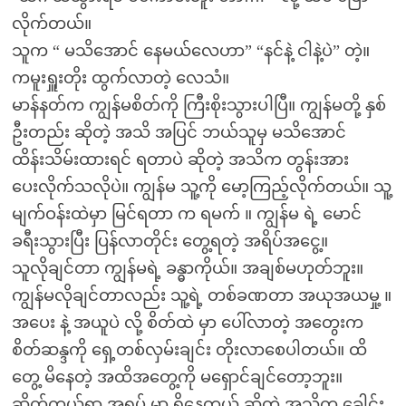
လိုက်တယ်။
သူက “ မသိအောင် နေမယ်လေဟာ” “နင်နဲ့ ငါနဲ့ပဲ” တဲ့။
ကမူးရှူးတိုး ထွက်လာတဲ့ လေသံ။
မာန်နတ်က ကျွန်မစိတ်ကို ကြီးစိုးသွားပါပြီ။ ကျွန်မတို့ နှစ်
ဦးတည်း ဆိုတဲ့ အသိ အပြင် ဘယ်သူမှ မသိအောင်
ထိန်းသိမ်းထားရင် ရတာပဲ ဆိုတဲ့ အသိက တွန်းအား
ပေးလိုက်သလိုပဲ။ ကျွန်မ သူ့ကို မော့ကြည့်လိုက်တယ်။ သူ့
မျက်ဝန်းထဲမှာ မြင်ရတာ က ရမက် ။ ကျွန်မ ရဲ့ မောင်
ခရီးသွားပြီး ပြန်လာတိုင်း တွေ့ရတဲ့ အရိပ်အငွေ့။
သူလိုချင်တာ ကျွန်မရဲ့ ခန္ဓာကိုယ်။ အချစ်မဟုတ်ဘူး။
ကျွန်မလိုချင်တာလည်း သူ့ရဲ့ တစ်ခဏတာ အယုအယမှု့ ။
အပေး နဲ့ အယူပဲ လို့ စိတ်ထဲ မှာ ပေါ်လာတဲ့ အတွေးက
စိတ်ဆန္ဒကို ရှေ့တစ်လှမ်းချင်း တိုးလာစေပါတယ်။ ထိ
တွေ့ မိနေတဲ့ အထိအတွေ့ကို မရှောင်ချင်တော့ဘူး။
ဆိတ်ကွယ်ရာ အရပ် မှာ ရှိနေတယ် ဆိုတဲ့ အသိက ခေါင်း