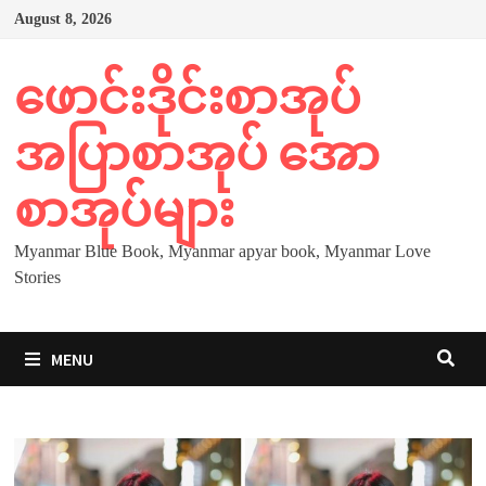
Skip
August 8, 2026
to
content
ဖောင်းဒိုင်းစာအုပ်
အပြာစာအုပ် အော
စာအုပ်များ
Myanmar Blue Book, Myanmar apyar book, Myanmar Love
Stories
MENU