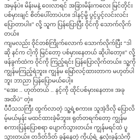
အမှန်ပဲ။ မိန်းမနဲ့ ဝေးလာရင် အခြားမိန်းကလေး မြင်တိုင်း
ပစ်မှားချင် စိတ်ပေါ်တာပဲဟ။ ဒါနင့်မို့ ပွင့်ပွင့်လင်းလင်း
ပြောတာပါ။” လို့ သူက ပြန်ပြောပြီး ဝိုင်ကို သောက်လိုက်
တယ်။
ကျမလည်း ဝိုင်တစ်ကြိုက်လောက် သောက်လိုက်ပြီး “ဒါ
ဆို နင်က ငါ့ကို မြင်တော့ ပစ်မှားနေတယ် ဆိုပါတော့။” လို့
ဖန်ခွက်ထဲက ဝိုင်ကို ကြည့်ရင်း ပြန်ပြောလိုက်တယ်။ သူ့ကို
ကျွန်မကြည့်ရဲဘူး။ ကျွန်မ မြော်လင့်ထားတာက မဟုတ်ပါ
ဘူး ဘာညာ ပြန်ပြောမယ်ပေါ့။
“အေး .. ဟုတ်တယ် .. နင့်ကို ထိုင်ပစ်မှားနေတာ။ အခု
အထိပဲ” တဲ့။
ပီပီသသကြီး ထွက်လာတဲ့ သူ့ရဲ့စကား။ သူအဲ့ဒိလို ပြောလိ
မ့်မယ်မှန်း မထင်ထားခဲ့မိဘူး။ ရုတ်တရက်တော့ ကျွန်မ
စကားပြန်ပြောစရာ ပျောက်သွားတယ်။ ကျွန်မရင်ထဲ ပူ
သွားတယ်။ တဒိတ်ဒိတ် ခုန်နေတဲ့ ကိုယ့်ရဲ့ နှလုံးခုန်သံကို