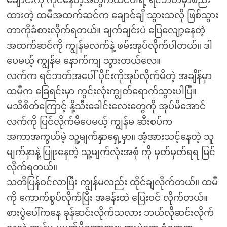
ထားတဲ့ ထမီအထက်ဆင်က ချောင်ချိ သွားသလို ဖြစ်သွား
တာကိုခံစားလိုက်ရတယ်။ ချက်ချင်းပဲ ပြေလျော့နေတဲ့
အထက်ဆင်ကို ကျွန်မလက်နဲ့ ဖမ်းအုပ်လိုက်ပါတယ်။ ဒါ
ပေမယ့် ကျွန်မ နောက်ကျ သွားတယ်လေ။
လက်က ရင်ဘတ်အပေါ် ပိုင်းကိုအုပ်လိုက်မိတဲ့ အချိန်မှာ
ထမီက ခြေရင်းမှာ ကွင်းလုံးကျွတ်ရောက်သွားပါပြီ။
မသိစိတ်ကြောင့် နို့သီးခေါင်းလေးတွေကို အုပ်မိအောင်
လက်ကို ပြင်လိုက်မိပေမယ့် ကျွန်မ ဆီးစပ်က
အကာအကွယ်မဲ့ သူ့မျက်နှာရှေ့မှာ။ အံ့အားသင့်နေတဲ့ သူ
မျက်နှာနဲ့ ပြူးနေတဲ့ သူ့မျက်လုံးအစုံ ကို မှတ်မှတ်ရရ မြင်
လိုက်ရတယ်။
သတိပြန်ဝင်လာပြီး ကျွန်မလည်း ထိုင်ချလိုက်တယ်။ ထမီ
ကို ကောက်စွပ်လိုက်ပြီး အခန်းထဲ ပြေးဝင် လိုက်တယ်။
စားပွဲပေါ်ကနေ ခုန်ဆင်းလိုက်သလား ဘယ်လိုဆင်းလိုက်