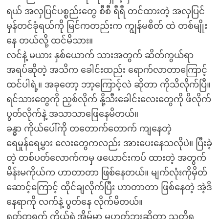
ရယ် အလှပြင်ပစ္စည်းတွေ စီစီ ရီရီ တင်ထားတဲ့ အလှပြင်
မှန်တင်ခုံရယ်ကို မြင်ကတည်းက ကျွန်မစိတ် ထဲ တစ်မျိုး
နေ တယ်လို့ ထင်မိသား။
လင်နဲ့ မယား နှစ်ယောက် သားအတွက် ဆိတ်ကွယ်ရာ
အရပ်ဆိုတဲ့ အသိက ခေါင်းထည်း ရောက်လာတာကြောင့်
ထင်ပါရဲ့။ အခုတော့ ဘာ့ကြောင့်လဲ ဆိုတာ ကိုသိလိုက်ပြီ။
ရင်သားတွေကို ညှစ်လိုက် နို့သီးခေါင်းလေးတွေကို ဖိလိုက်
ပွတ်လိုက်နဲ့ အသာသာဖြေနေမိတယ်။
ခန္ဓာ ကိုယ်ပေါ်ကို တတောက်တောက် ကျနေတဲ့
ရေမှုန်ရေမွှား လေးတွေကလည်း အားပေးနေသလိုပဲ။ ပြီးခဲ့
တဲ့ တစ်ပတ်လောက်ကမှ ဖယောင်းကပ် ထားတဲ့ အတွက်
မိန်းမကိုယ်က ဟာတာတာ ဖြစ်နေတယ်။ မျက်လုံးကိုမှိတ်
ဆောင့်ကြောင့် ထိုင်ချလိုက်ပြီး ဟာတာတာ ဖြစ်နေတဲ့ အဲ့ဒိ
နေရာကို လက်နဲ့ ပွတ်နေ လိုက်မိတယ်။
ရုတ်တရက် ကိုယ့်ရဲ့အိမ်မှာ မဟုတ်ဘူးဆိုတာ သတိရ