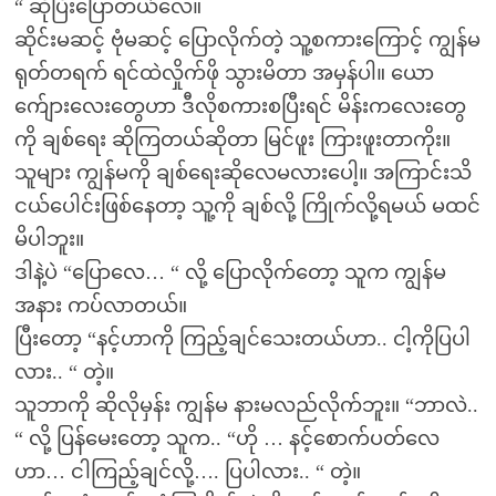
“ ဆိုပြီးပြောတယ်လေ။
ဆိုင်းမဆင့် ဗုံမဆင့် ပြောလိုက်တဲ့ သူ့စကားကြောင့် ကျွန်မ
ရုတ်တရက် ရင်ထဲလှိုက်ဖို သွားမိတာ အမှန်ပါ။ ယော
က်ျေားလေးတွေဟာ ဒီလိုစကားစပြီးရင် မိန်းကလေးတွေ
ကို ချစ်ရေး ဆိုကြတယ်ဆိုတာ မြင်ဖူး ကြားဖူးတာကိုး။
သူများ ကျွန်မကို ချစ်ရေးဆိုလေမလားပေါ့။ အကြာင်းသိ
ငယ်ပေါင်းဖြစ်နေတာ့ သူ့ကို ချစ်လို့ ကြိုက်လို့ရမယ် မထင်
မိပါဘူး။
ဒါနဲ့ပဲ “ပြောလေ… “ လို့ ပြောလိုက်တော့ သူက ကျွန်မ
အနား ကပ်လာတယ်။
ပြီးတော့ “နင့်ဟာကို ကြည့်ချင်သေးတယ်ဟာ.. ငါ့ကိုပြပါ
လား.. “ တဲ့။
သူဘာကို ဆိုလိုမှန်း ကျွန်မ နားမလည်လိုက်ဘူး။ “ဘာလဲ..
“ လို့ ပြန်မေးတော့ သူက.. “ဟို … နင့်စောက်ပတ်လေ
ဟာ… ငါကြည့်ချင်လို့…. ပြပါလား.. “ တဲ့။