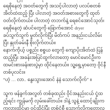
ရေစိုနေတဲ့ အဝတ်တွေကို အသင့်ပါလာတဲ့ ပလပ်စတစ်
အိတ်ထဲထည့် ပြီး ပါလာတဲ့ အဝတ်အစားတွေကို ထုတ်
ဝတ်လိုက်တယ်။ ပါလာတဲ့ တဘက်နဲ့ ရေစင်အောင်သုတ်၊
ရေစိုနေတဲ့ ဆံပင်တွေကို ခြောက်အောင် dryer
ခပ်သွက်သွက် မှုတ်လိုက်ပြီး မိတ်ကပ် အနည်းငယ်လိမ်း
ပြီး နှုတ်ခမ်းနီ စိုးလိုက်တယ်။
နောက်ကိုယ့် ပစ္စည်း စစ္စယ တွေကို ကျောပိုးအိတ်ထဲ ပြန်
ထည့်ပြီး အခန်းအပြင်ထွက်လာတော့ မောင်မောင်ဦးက
ထမင်းစားခန်းစားပွဲမှာ ထိုင်နေတယ်။ သူ့ရှေ့မှာတော့ ဝိုင်နီ
တစ်ပုလင်း။
“ဟဲ့ … လာ.. နွေးသွားအောင် နဲနဲ သောက်လိုက်” ။
သူက ဖန်ခွက်အလွတ် တစ်ခုထည်း ဝိုင်အနည်းငယ် ငှဲ့ထ
ည့်ရင်း ကျွန်မကို လှမ်းခေါ်တယ်။ ဒါနဲ့ သူနဲ့ ထောင့်ချိုးက
ကုလားထိုင်မှာ ဝင်ထိုင်ပြီး တစ်ငုံစီ သောက်လိုကတော့လူ