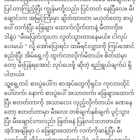
ပြင်တာကြည့်ပြီး ကျွန်မတို့လည်း ပြင်တတ် နေပြီလေ။ မီး
ချောင်းက အမြင့်ကြီးမှာ ချိတ်ထားတာ မဟုတ်တော့ စာပွဲ
ပေါ် တက်ပြီး ခြေဖျား ထောက်လိုက်တာနဲ့ မီတာကိုး။
ဒါနဲ့ပဲ “မီးမပြတ်ဘူးဟာ လွတ်သွားတာနေမယ်။ ငါလုပ်
ပေးမယ် ” လို့ အော်ပြောရင်း ထမီရင်လျှားကို ကြပ်အောင်
စည်းပြီး အိမ်ရှေ့ကို ထွက်လာလိုက်မိတယ်။ စိတ်ထဲမှာ
တော့ မီးပြန်ရအောင် လုပ်ပေးဖို့ ဆိုတဲ့ ရည်ရွယ်ချက်ပဲ ရှိ
ပါတယ်။
သူ့ရှေ့တင် စားပွဲပေါ်က စာအုပ်တွေကိုရှင်း၊ ကုလားထိုင်
ပေါ်တက်၊ နောက် စားပွဲပေါ် အသာတက်၊ ခြေဖျားထောက်
ပြီး စတတ်တာကို အသာလေး လှည့်လိုက်တယ်။ ခဏနေ
တော့ စတတ်တာမှာ မီးလေး တစ်ချက်နှစ်ချက် ပွင့်သွား
ပြီး မီးချောင်းကလည်း ဖြတ်ခနဲ ပြန်လင်းလာတယ်။
အဲ့ဒိအချိန်မှာ ပဲ ခြေဖျားထောက် လက်ကိုဆန့်ပြီး မီး
ချောင်းကို ကိုင်နေတဲ့အတွက်ထင်ပါရဲ့ ရင်ဘတ်မှာစည်း