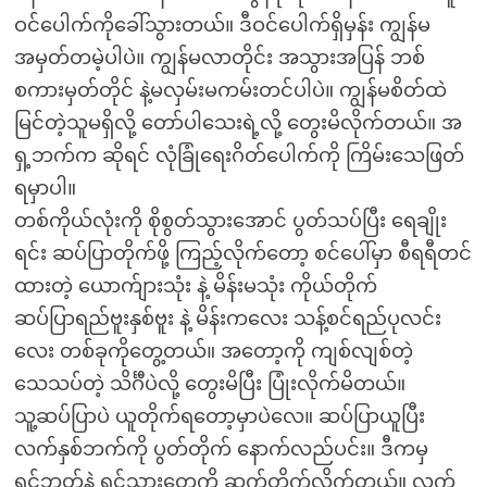
ဝင်ပေါက်ကိုခေါ်သွားတယ်။ ဒီဝင်ပေါက်ရှိမှန်း ကျွန်မ
အမှတ်တမဲ့ပါပဲ။ ကျွန်မလာတိုင်း အသွားအပြန် ဘစ်
စကားမှတ်တိုင် နဲ့မလှမ်းမကမ်းတင်ပါပဲ။ ကျွန်မစိတ်ထဲ
မြင်တဲ့သူမရှိလို့ တော်ပါသေးရဲ့လို့ တွေးမိလိုက်တယ်။ အ
ရှ့ဘက်က ဆိုရင် လုံခြုံရေးဂိတ်ပေါက်ကို ကြိမ်းသေဖြတ်
ရမှာပါ။
တစ်ကိုယ်လုံးကို စိုစွတ်သွားအောင် ပွတ်သပ်ပြီး ရေချိုး
ရင်း ဆပ်ပြာတိုက်ဖို့ ကြည့်လိုက်တော့ စင်ပေါ်မှာ စီရရီတင်
ထားတဲ့ ယောက်ျားသုံး နဲ့ မိန်းမသုံး ကိုယ်တိုက်
ဆပ်ပြာရည်ဗူးနှစ်ဗူး နဲ့ မိန်းကလေး သန့်စင်ရည်ပုလင်း
လေး တစ်ခုကိုတွေ့တယ်။ အတော့ကို ကျစ်လျစ်တဲ့
သေသပ်တဲ့ သိင်္ဂီပဲလို့ တွေးမိပြီး ပြုံးလိုက်မိတယ်။
သူ့ဆပ်ပြာပဲ ယူတိုက်ရတော့မှာပဲလေ။ ဆပ်ပြာယူပြီး
လက်နှစ်ဘက်ကို ပွတ်တိုက် နောက်လည်ပင်း။ ဒီကမှ
ရင်ဘတ်နဲ့ ရင်သားတွေကို ဆက်တိုက်လိုက်တယ်။ လက်