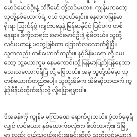
မောင်မောင်ဦးနဲ့ သိင်္ဂီမော် တို့လင်မယား။ ကျွန်မကတော့
သူတို့နှစ်ယောက်ရဲ့ ငယ် သူငယ်ချင်း။ နေရာကမြန်မာ
ရိုးရာ သြင်္ကန်ပွဲ ကျင်းပနေနဲ့ မြန်မာနိုင်ငံ ပြင်ပက တစ်
နေရာ။ ဒီကိုလာရင်း မောင်မောင်ဦးနဲ့ စုံမိတယ်။ သူတို့
လင်မယားနဲ့ မတွေ့ဖြစ်တာ ခြောက်လလောက်ရှိပြီ။
သူကလည်း တစ်ယောက်တည်း။ နင့်မိန်းမရော လို့ မေး
တော့ သူ့ယောက္ခမ နေမကောင်းလို့ မြန်မာပြည်ပြန်နေတာ
လေးလလောက်ရှိပြီ လို့ ဖြေတယ်။ အခု သူတို့အိမ်မှာ သူ
တစ်ယောက်တည်းပေါ့။ သူတို့အိမ်က အိမ်ဆိုတာထက် ကွ
န်ဒိုမီနီယံတိုက်ခန်းလို့ လို့ပြောရမှာပါ။
ဒီအခန်းကို ကျွန်မ မကြာခဏ ရောက်ဖူးတယ်။ ပွဲတစ်ခုခုရှိ
လျှင် လင်မယား နှစ်ယောက်စလုံးက ဖိတ်တာကိုး။ ဒီမြို့
မှာ လည်း ငယ်သူငယ်ချင်းအရင်းဆိုလို့ သူတို့လင်မယားနဲ့