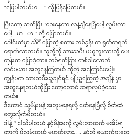
“ပြေပါတယ်ဟ… “ လို့ပြန်ဖြေတယ်။
ပြီးတော့ ဆက်ပြီး “ဝေးနေတာ လနဲ့ချီနေပြီပေါ့ လွမ်းတာ
ပေါ့.. ဟ.. ဟ “ လို့ ပြောတယ်။
ခေါင်းထဲမှာ သိင်္ဂီ ပြောတဲ့ စကား တစ်ခွန်း က ရုတ်တရက်
ရောက်လာတယ်။ သူတို့ကို သားသမီး မယူဘူးလားလို့ မေး
တုန်းက ပြောခဲ့တာ။ တစ်ရက်ခြား တစ်ခါလောက်
လင်မယား အတူနေကြတယ် ဆိုတဲ့ အကြောင်းပေါ့။
ကျွန်မက သားသမီးယူချင်ရင် မျိုးဥကြွေတဲ့ အချိန် မှာ
အတူနေရတယ်ဆိုပြီး တော့တောင် ဆရာလုပ်ခဲ့သေး
တယ်။
ဒီကောင် သူ့မိန်းမနဲ့ အတူမနေရလို့ ငတ်နေပြီလို့ စိတ်ထဲ
တွေးလိုက်မိတယ်။
ဒါနဲ့ “ ငါသိပါတယ် နင့်မိန်းမကို လွမ်းတာထက် မအိပ်ရ
တာကို ပိုလွမ်းတယ် မဟုတ်လား.. .. နင်တို့ ယောက်ျားတွေ