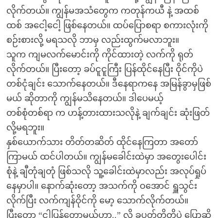
လိုက်တယ်။ ကျွန်မအသံတွေက ကတုန်ကယီ နဲ့ အထစ်
ထစ် အငေါ့ငေါ့ ဖြစ်နေတယ်။ ထပ်ပြောစရာ စကားလုံးကို
စဉ်းစားလို့ မရသလို ဘာမှ လည်းထွက်မလာဘူး။
သူက ကျမလက်မောင်းကို ကိုင်ထားတဲ့ လက်ကို ရုတ်
လိုက်တယ်။ ပြီးတော့ ခပ်ငူငူကြီး ပြန်ထိုင်နေပြီး ဝိုင်ကိုပဲ
တစ်ငုံချင်း သောက်နေတယ်။ ဒီနေရာကနေ အမြန်ခွာမှဖြစ်
မယ် ဆိုတာကို ကျွန်မသိနေတယ်။ ဒါပေမယ့်
တစ်စုံတစ်ရာ က ဟန့်တားထားသလိုနဲ့ ချက်ချင်း ဆုံးဖြတ်
လို့မရဘူး။
နှစ်ယောက်သား တိတ်တဆိတ် ထိုင်နေကြတာ အတော်
ကြာမယ် ထင်ပါတယ်။ ကျွန်မခေါင်းထဲမှာ အတွေးပေါင်း
စုံနဲ့ ချီတုံချတုံ ဖြစ်သလို သူ့ခေါင်းထဲမှာလည်း အလုပ်ရှုပ်
နေမှာပါ။ နောက်ဆုံးတော့ အသက်ကို ဝအောင် ရှူသွင်း
လိုက်ပြီး လက်ကျန်ဝိုင်ကို မော့ သောက်လိုက်တယ်။
ပြီးတော့ “ငါပြန်တော့မယ်ဟာ..” လို့ ခပတ်တိုတိုပဲ ပြောဆို