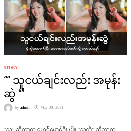
STORY
“” သူငယ်ချင်းလည်း အမုန်း
ဆွဲ “”
by
admin
May 30, 2021
“သူ” ဆိုတာက မောင်မောင်ဦး ပါ။ “သူတို့” ဆိုတာက