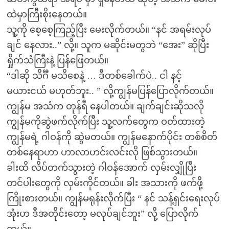
ထဲမှာကြီးစိုးနေတယ်။
သူ့ကို စေ့စေ့ကြည့်ပြီး မေးလိုက်တယ်။ “နင် အရမ်းလုပ်
ချင် နေလား..” လို့။ သူက မဆိုင်းမတွဘဲ “အေး” ဆိုပြီး
ရှိုက်သံကြီးနဲ့ ပြန်ဖြေတယ်။
“ဒါဆို သိင်္ဂီ မသိစေနဲ့ … ဒီတစ်ခေါက်ပဲ.. ငါ နင့်
မယားငယ် မဟုတ်ဘူး.. ” လို့ကျွန်မပြန်ပြောလိုက်တယ်။
ကျွန်မ အသံက တုန်ရီ နေပါတယ်။ ချက်ချင်းဆိုသလို
ကျွန်မကိုဆွဲဖက်လိုက်ပြီး သူ့လက်တွေက ဝတ်ထားတဲ့
ကျွန်မရဲ့ ဂါဝန်ကို ဆွဲမတယ်။ ကျွန်မနောက်ပိုင်း တစ်စိတ်
တစ်နေရာဟာ ဟာလာဟင်းလင်းလို ဖြစ်သွားတယ်။
ခါးထိ လိပ်တက်သွားတဲ့ ဂါဝန်အောက် လှမ်းလျှိုပြီး
တင်ပါးတွေကို လှမ်းကိုင်တယ်။ ခါး အသားကို ဖက်ဖို့
ကြိုးစားတယ်။ ကျွန်မရုန်းလိုက်ပြီး “ နင် သန့်ရှင်းရေးလုပ်
အုံးဟ ဒီအတိုင်းတော့ မလုပ်ချင်ဘူး” လို့ ပြောလိုက်
တယ်။