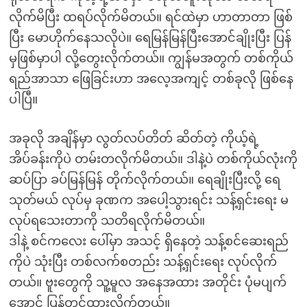
လိုက်မိပြီး ထရပ်လိုက်မိတယ်။ ရင်ထဲမှာ ဟာတာတာ ဖြစ်
ပြီး မောဟိုက်နေသလိုပဲ။ ရေမြန်မြန်ပြီးအောင်ချိုးပြီး ပြန်
မှဖြစ်မှာပါ လို့တွေးလိုက်တယ်။ ကျွန်မအတွက် တစ်ကိုယ်
ရည်အာသာ ဖြေခြင်းဟာ အလေ့အကျင့် တစ်ခုလို ဖြစ်နေ
ပါပြီ။
အခုလို အချိန်မှာ လွတ်လပ်တိတ် ဆိတ်တဲ့ ကိုယ့်ရဲ့
အိပ်ခန်းကိုပဲ တမ်းတလိုက်မိတယ်။ ဒါနဲ့ပဲ တစ်ကိုယ်လုံးကို
ဆပ်ပြာ ခပ်မြန်မြန် တိုက်လိုက်တယ်။ ရေချိုးပြီးလို့ ရေ
သုတ်မယ် လုပ်မှ ခုဏက အပေါ့သွားရင်း သန့်ရှင်းရေး မ
လုပ်ရသေးတာကို သတိရလိုက်မိတယ်။
ဒါနဲ့ စင်ကလေး ပေါ်မှာ အသင့် ရှိနေတဲ့ သန့်စင်ဆေးရည်
ကိုပဲ သုံးပြီး တစ်လက်စတည်း သန့်ရှင်းရေး လုပ်လိုက်
တယ်။ ဗူးတွေကို သူ့မူလ အနေအထား အတိုင်း ပုံမပျက်
အောင် ပြန်တင်ထားလိုက်တယ်။