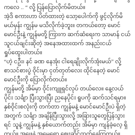
ကလေ .. “ လို့ ပြန်ပြောလိုက်မိတယ်။
အဲ့ဒိ စကားဟာ ပိတ်ထားတဲ့ သော့ပေါက်ကို ဖွင့်လိုက်မိ
မယ်မှန်း ကျွန်မ မသိလိုက်ခဲ့ဘူး။ တကယ်တော့ မောင်
မောင်ဦးနဲ့ ကျွန်မတို့ ကြားက ဆက်ဆံရေးက သာမာန် ငယ်
သူငယ်ချင်းဆိုတဲ့ အနေအထားထက် အနည်းငယ်
ရှုပ်ထွေးပါတယ်။
“ဟဲ့ ငဦး၊ နင် ခဏ နေအုံး ငါရေချိုးလိုက်အုံးမယ်” လို့
စာသင်စားပွဲ ဝိုင်းမှာ ငုတ်တုတ်လေး ထိုင်နေတဲ့ မောင်
မောင်ဦးကို ပြောလိုက်တယ်။
ကျွန်မတို့ အိမ်မှာ ဝိုင်းကျူရှင်လုပ် တယ်လေ။ နေ့လယ်
ပိုင်း သင်္ချာ ပြီးသွားပြီး ညနေပိုင်း ရူပကို ဆက်သင်ရမှာ။
နှစ်ဝိုင်းစလုံးကို တက်တာ ကျွန်မနဲ့ မောင်မောင်ဦးပဲ ရှိတဲ့
အတွက် သင်္ချာ အချိန်ပြီးသွားလို့ အခြားသူတွေပြန်သွား
ရင် သူနဲ့ ကျွန်မနဲ့ နှစ်ယောက်တည်း အိမ်မှာ ကျန်ခဲ့လေ့ ရှိ
တယ်။ အဖေနဲ့ အမေရော ဈေးဆိုင်ထွက်နေကြတယ်။