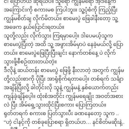
ငါ ပြောဟယ် ဆိုရယ်ပဲ။ သူရော ကျွန်မရော အဲ့ဒိနေ့က
အကြောင်းကို စကားမစ ကြပါဘူး။ သူ့ပုံစံကို ကြည့်ပြီး
ကျွန်မစိတ်ချ လိုက်မိတယ်။ စာမေးပွဲ ဖြေခါနီးတော့ သူ့
အဖေက နယ်ပြောင်းရတယ်။
သူတို့လည်း လိုက်သွား ကြရမှာပေါ့။ ဒါပေမယ့်သူက
စာမေးပွဲပြီးတဲ့ အထိ သူ့ အဖွားအိမ်မှာပဲ နေခဲ့မယ်လို့ ပြော
တယ်။ စာမေးပွဲဖြေပြီးပြီးချင်း နောက်တစ်နေ့ ပဲ လိုက်
သွားဖို့စီစဉ်ထားတယ်တဲ့။
ဒီလိုနဲ့ ဆယ်တန်း စာမေးပွဲ ဖြေဖို့ နီးလာတဲ့ အတွက် ကျွန်မ
တို့လည်းစာကို ပိုပြီး အာရုံစိုက်ရတာပေါ့။ တစ်ရက် သင်္ချာ
အချိန်ပြီးလို့ ခါတိုင်းလို သူနဲ့ ကျွန်မနဲ့ နှစ်ယောက်တည်း
ကျန်ခဲ့ချိန်ပေ့ါ။ ထုံးစံအတိုင်း ကျွန်မရေချိုး အဝတ်အစား
လဲ ပြီး အိမ်ရှေ့သွားထိုင်ပြီးစကား ပြောကြတယ်။
ရုတ်တရက် စကားစ ပြတ်သွားပီး ခဏနေတော့ သူက ..
“ဟဲ့ ငါနင့်ကို တစ်ခုပြောစရာ ရှိတယ်ဟ… နင်စိတ်မဆိုးနဲ့..