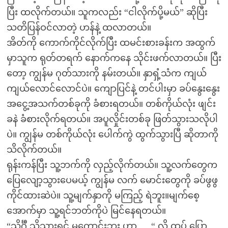
ပြီး ထလိုက်တယ်။ သူကလည်း “ငါလိုက်ပို့မယ်” ဆိုပြီး
သတိပြန်ဝင်လာတဲ့ ဟန်နဲ့ ထလာတယ်။
အိတ်ကို ကောက်ကိုင်လိုက်ပြီး ထမင်းစားခန်းက အထွက်
မှာသူက ရုတ်တရက် နောက်ကနေ သိုင်းဖက်လာတယ်။ ပြီး
တော့ ကျွန်မ ဂုတ်သားကို နမ်းတယ်။ နှာရှံ့သံက ကျယ်
ကျယ်လောင်လောင်ပဲ။ ကျောပြင်နဲ့ တင်ပါးမှာ ခပ်နွေးနွေး
အငွေ့အသက်တစ်ခုကို ခံစားရတယ်။ တစ်ကိုယ်လုံး ဖျင်း
ခနဲ ခံစားလိုက်ရတယ်။ အပူလှိုင်းတစ်ခု ဖြတ်သွားသလိုပါ
ပဲ။ ကျွန်မ တစ်ကိုယ်လုံး ပေါက်ကွဲ ထွက်သွားပြီ ဆိုတာကို
သိလိုက်တယ်။
ရုန်းကန်ပြီး သူ့ဘက်ကို လှည့်လိုက်တယ်။ သူ့လက်တွေက
ပြေလျော့သွားပေမယ့် ကျွန်မ လက် မောင်းတွေကို ခပ်ဖွဖွ
ကိုင်ထားဆဲပဲ။ သူ့မျက်နှာကို မကြည့် ရဲဘူး။မျက်စေ့
အောက်မှာ သူ့ရင်ဘတ်ကိုပဲ မြင်နေရတယ်။
“သိင်္ဂီ သိသွားရင် မကောင်းဘူး ဟာ…. “ လို့ ထပ် ပြော