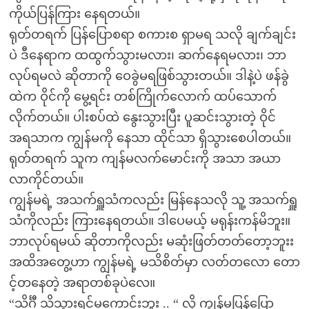
ကိုယ်ပြန်ကြား နေရတယ်။
ရုတ်တရက် ပြန်ပြောစရာ စကားစ ရှာမရ သလို ချက်ချင်း
ပဲ ဒီနေရာက ထထွက်သွားမလား၊ ဆက်နေရမလား၊ ဘာ
လုပ်ရမလဲ ဆိုတာကို ဝေခွဲမရဖြစ်သွားတယ်။ ဒါနဲ့ပဲ ဖန်ခွဲ
ထဲက ဝိုင်ကို မွေ့ရင်း တစ်ကြိုက်လောက် ထပ်သောက်
လိုက်တယ်။ ပါးစပ်ထဲ နွေးသွားပြီး ပူဆင်းသွားတဲ့ ဝိုင်
အရသာက ကျွန်မကို နေသာ ထိုင်သာ ရှိသွားစေပါတယ်။
ရုတ်တရက် သူက ကျန်မလက်မောင်းကို အသာ အယာ
လာကိုင်တယ်။
ကျွန်မရဲ့ အသက်ရှူသံကလည်း မြန်နေသလို သူ့ အသက်ရှူ
သံကိုလည်း ကြားနေရတယ်။ ဒါပေမယ့် မရုန်းကန်မိဘူး။
ဘာလုပ်ရမယ် ဆိုတာကိုလည်း မဆုံးဖြတ်တတ်တော့ဘူးး
အထိအတွေ့ဟာ ကျွန်မရဲ့ မသိစိတ်မှာ လတ်တလော တော
င့်တနေတဲ့ အရာတစ်ခုပဲလေ။
“သိင်္ဂီ သိသွားရင်မကောင်းဘူး .. “ လို့ ကျွန်မပြန်ပြော