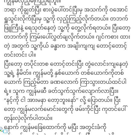
ကျွန်မလှည့်မကြည့်ရဲဘူး။
ဘရာ ကိုချွတ်ပြီး စားပွဲပေါ်တင်ပြီးမှ အသက်ကို ဝအောင်
ရှူသွင်းလိုက်ပြီးမှ သူ့ကို လှည့်ကြည့်လိုက်တယ်။ တဘက်
ဖြူကြီးနဲ့ ရေသုတ်နေတဲ့ သူ့ကို တွေ့လိုက်ရတယ်။ ပြီးတော့
တဘက်ကို ကြမ်းပေါ်လွှတ်ချလိုက်တယ်။ ဂျင်ကစား ထား
တဲ့ အတွက် သူ့ကိုယ် ခန္ဓာက အချိးကျကျ တောင့်တောင့်
တင်းတင်း ပါ။
ပြီးတော့ တပိုင်းတစ တောင့်တင်းပြီး တွဲလောင်းကျနေတဲ့
သူ့ရဲ့ နိမိတ်။ ကျွန်မတို့ နှစ်ယောက် တစ်ယောက်ကိုတစ်
ယောက် ကြည့်မိတာ ခဏလောက် ကြာသွားတယ်ထင်ပါ
ရဲ့။ သူက ကျွန်မဆီ ခတ်သွက်သွက်လျောက်လာပြီး။
“နင့်ကို ငါ အားမနာ တော့ဘူးနော်” လို့ ပြောတယ်။ ပြီး
တော့ ကျွန်မလက်မောင်းတွေကို ဖမ်းကိုင်ပြီး ကုတင်ပေါ်
တွန်းလှဲလိုက်ပါတယ်။
နောက် ကျွန်မခြေထောက်ကို မပြီး အတွင်းခံကို