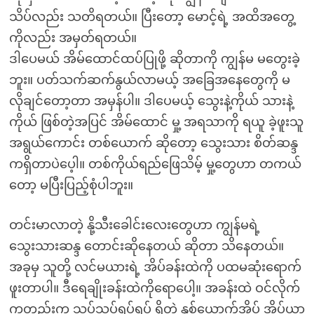
သိပ်လည်း သတိရတယ်။ ပြီးတော့ မောင့်ရဲ့ အထိအတွေ့
ကိုလည်း အမှတ်ရတယ်။
ဒါပေမယ် အိမ်ထောင်ထပ်ပြုဖို့ ဆိုတာကို ကျွန်မ မတွေးခဲ့
ဘူး။ ပတ်သက်ဆက်နွယ်လာမယ့် အခြေအနေတွေကို မ
လိုချင်တော့တာ အမှန်ပါ။ ဒါပေမယ့် သွေးနဲ့ကိုယ် သားနဲ့
ကိုယ် ဖြစ်တဲ့အပြင် အိမ်ထောင် မှု့ အရသာကို ရယူ ခဲ့ဖူးသူ
အရွယ်ကောင်း တစ်ယောက် ဆိုတော့ သွေးသား စိတ်ဆန္ဒ
ကရှိတာပဲပေ့ါ။ တစ်ကိုယ်ရည်ဖြေသိမ့် မှု့တွေဟာ တကယ်
တော့ မပြီးပြည့်စုံပါဘူး။
တင်းမာလာတဲ့ နို့သီးခေါင်းလေးတွေဟာ ကျွန်မရဲ့
သွေးသားဆန္ဒ တောင်းဆိုနေတယ် ဆိုတာ သိနေတယ်။
အခုမှ သူတို့ လင်မယားရဲ့ အိပ်ခန်းထဲကို ပထမဆုံးရောက်
ဖူးတာပါ။ ဒီရေချိုးခန်းထဲကိုရောပေါ့။ အခန်းထဲ ဝင်လိုက်
ကတည်းက သပ်သပ်ရပ်ရပ် ရှိတဲ့ နှစ်ယောက်အိပ် အိပ်ယာ