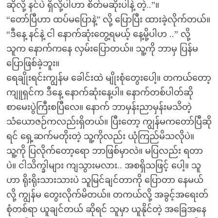
ဆိုလို့ နင်ပဲ ရှိလို့ပါဟာ စိတ်မဆိုးပါနဲ့ တဲ့..”။
“တော်ပြီဟာ ထပ်မပြောနဲ့” လို့ ပြောပြီး ထားခဲ့လိုက်တယ်။
“ဒီနေ့ နင်နဲ့ ငါ နောက်ဆုံးတွေ့ရမယ့် နေ့မို့ပါဟ ..” လို့
သူက နောက်ကနေ လှမ်းပြောတယ်။ သူ့ကို ဘာမှ ပြန်မ
ပြောဖြစ်ခဲ့ဘူး။
ရေချိုးရင်းကျွန်မ ခေါင်းထဲ မျိုးစုံတွေးပေါ့။ တကယ်တော့
ကျူရှင်က ဒီနေ့ နောက်ဆုံးနေ့ပါ။ နောက်တစ်ပါတ်ဆို
စာမေးပွဲကြီးစပြီလေ။ နောက် ဘာမှန်းညာမှန်းမသိတဲ့
သံယောဇဉ်ကလည်းရှိတယ်။ ပြီးတော့ ကျွန်မကတော်ပြီဆို
ရင် ရှေ့ဆက်မတိုးတဲ့ သူ့ကိုလည်း ယုံကြည်မိသလိုပဲ။
သူ့ကို ပြလိုက်တော့ရော ဘာဖြစ်မှာလဲ။ မပြလည်း ရတာ
ပဲ။ ငါသိက္ခါများ ကျသွားမလား.. အစရှိသဖြင့် ပေါ့။ သူ
ဟာ ရိုးရိုးသားသားပဲ သူမြင်ချင်တာကို ပြောတာ နေမယ်
လို့ ကျွန်မ တွေးလိုက်မိတယ်။ တကယ်လို့ အခွင့်အရေးတ်
စုံတစ်ရာ ယူချင်တယ် ဆိုရင် သူမှာ ယူနိုင်တဲ့ အခြေအနေ