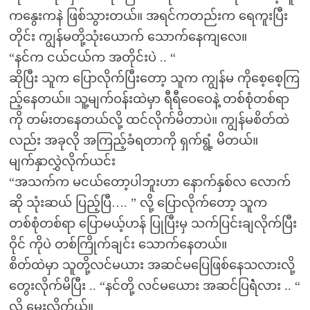
ကနွေးကနဲ ဖြစ်သွားတယ်။ အရင်ကတည်းက ရေကူးပြီး
တိုင်း ကျွန်မတို့သုံးယောက် သောက်နေကျလေ။
“နင်က ငယ်ငယ်က အတိုင်းပဲ .. “
ဆိုပြီး သူက ပြောလိုက်ပြီးတော့ သူက ကျွန်မ ကိုစေ့စေ့ကြ
ည့်နေတယ်။ သူ့မျက်ဝန်းထဲမှာ ရီရီဝေဝေနဲ့ တစ်စုံတစ်ရာ
ကို တမ်းတနေတယ်လို့ ထင်လိုက်မိတာပဲ။ ကျွန်မစိတ်ထဲ
လည်း အခုလို အကြည့်ခံရတာကို ရှက်ရွံ့ မိတယ်။
မျက်နှာလွှဲလိုက်ယင်း
“အသက်က မငယ်တော့ပါဘူးဟာ နောက်နှစ်လ လောက်
ဆို သုံးဆယ် ပြည့်ပြီ…. ” လို့ ပြောလိုက်တော့ သူက
တစ်စုံတစ်ရာ ပြောမယ့်ဟန် ပြုပြီးမှ သက်ပြင်းချလိုက်ပြီး
ဝိုင် ကိုပဲ တစ်ကြိုက်ချင်း သောက်နေတယ်။
စိတ်ထဲမှာ သူတို့လင်မယား အဆင်မပြေဖြစ်နေသလားလို့
တွေးလိုက်မိပြီး .. “နင်တို့ လင်မယေား အဆင်ပြရဲံလား .. “
လို့ မေးလိုက်ယ်။