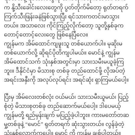
က နို့သီးခေါင်းလေးတွေကို ပွတ်တိုက်မိတော့ ရုတ်တရက်
ကြက်သီးဖြန်းခနဲဖြစ်သွားပြီး ရင်သားကတင်းမာသွား
တယ်။ အသာလေး ကိုင်ကြည့်လိုက်တော့ သူတို့နှစ်ခုက
တောင့်တောင့်လေးတွေ ဖြစ်နေပြီလေ။
ကျွန်မက အိမ်ထောင်ကျဖူးသူ တစ်ယောက်ပါ။ မုဆိုးမ
တစ်ယောက်လို့ ဆိုရင်ပိုတိကျပါမယ်။ မောင်နဲ့ ကျွန်မ
အိမ်ထောင်သက် သုံးနှစ်အတွင်းမှာ သားသမီးမယူခဲ့ကြ
ဘူး။ ဒီနိုင်ငံမှာ မိသားစု တစ်ခု တည်ထောင်ဖို့ လိုအပ်တဲ့
အရင်းအနှီးကို အလုပ်လုပ်ရင်း အရင်ဆုံး ရှာကြမယ်ပေါ့။
ပြီးမှ အိမ်လေးတစ်လုံး ဝယ်မယ်၊ သားသမီးယူမယ်၊ ပြည့်
စုံတဲ့ မိသားစုတစ်ခု တည်ဆောက်မယ်ပေါ့။ ဒါပေမယ့်
ကျွန်မတို့ ရည်မှန်းချက် မပြည့်ခဲ့ပါဘူး။ ကားမတော်တဆ
မှု့တစ်ခုနဲ့ “မောင်” ရုတ်တရက် ဆုံးသွားတယ်။ လွန်ခဲ့တဲ့
သုံးနှစ်လောက်ကပေါ့။ မောင့် ကို ကျွန်မ ချစ်ပါတယ်။