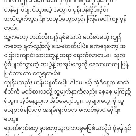
သလဲ ကျွန်မ မမှတ်မိတော့ဘူး။ စားပွဲတွေ ခုံတွေက
ဟန်ချက်ပျက်သွားတဲ့ အတွက် ဝုန်းဝုန်းဒိုင်းဒိုင်း
အသံထွက်သွားပြီး စာအုပ်တွေလည်း ကြမ်းပေါ် ကျကုန်
တယ်။
သူ့ကတော့ ဘယ်လိုကျန်ရစ်ခဲသလဲ မသိပေမယ့် ကျွန်
ကတော့ ရှက်လွန်းလို့ သေမတတ်ပါပဲ။ ခဏနေတော့ အ
ခြေားကျောင်းသားတွေနဲ့ ဆရာ ရောက်လာတယ်။ သူက
ပုံစံပျက်သွားတဲ့ စားပွဲနဲ့ စာအုပ်တွေကို နေသားတကျ ပြန်
ပြင်ထားတာ တွေ့ရတယ်။
ကျွန်မလည်း ဟန်မပျက်ပေါ့။ ဒါပေမယ့် အဲ့ဒိနေ့က စာထဲ
စိတ်ကို မဝင်စားသလို့ သူ့မျက်နှာကိုလည်း စေ့စေ့ မကြည့်
ရဲဘူး။ အဲ့ဒိနေ့ညက အိပ်မပျော်ဘူး။ သူများတွေကို သူ
လျောက်ပြောရင် အရမ်းရှက်စရာ ကောင်းမှာပဲ ဆိုပြီး
တော့။
နောက်ရက်တွေ မှာတော့သူက ဘာမှမဖြစ်သလိုပဲ ပုံမှန် နင်