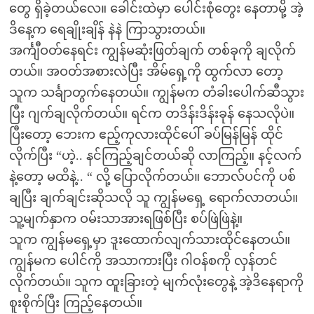
တွေ ရှိခဲ့တယ်လေ။ ခေါင်းထဲမှာ ပေါင်းစုံတွေး နေတာမို့ အဲ့
ဒိနေ့က ရေချိုးချိန် နဲနဲ ကြာသွားတယ်။
အင်္ကျီဝတ်နေရင်း ကျွန်မဆုံးဖြတ်ချက် တစ်ခုကို ချလိုက်
တယ်။ အဝတ်အစားလဲပြီး အိမ်ရှေ့ကို ထွက်လာ တော့
သူက သင်္ချာတွက်နေတယ်။ ကျွန်မက တံခါးပေါက်ဆီသွား
ပြီး ဂျက်ချလိုက်တယ်။ ရင်က တဒိန်းဒိန်းခုန် နေသလိုပဲ။
ပြီးတော့ ဘေးက ဧည့်ကုလားထိုင်ပေါ် ခပ်မြန်မြန် ထိုင်
လိုက်ပြီး “ဟဲ့.. နင်ကြည့်ချင်တယ်ဆို လာကြည့်။ နင့်လက်
နဲ့တော့ မထိနဲ့.. “ လို့ ပြောလိုက်တယ်။ ဘောလ်ပင်ကို ပစ်
ချပြီး ချက်ချင်းဆိုသလို သူ ကျွန်မရှေ့ ရောက်လာတယ်။
သူ့မျက်နှာက ဝမ်းသာအားရဖြစ်ပြီး စပ်ဖြဲဖြဲနဲ့။
သူက ကျွန်မရှေ့မှာ ဒူးထောက်လျက်သားထိုင်နေတယ်။
ကျွန်မက ပေါင်ကို အသာကားပြီး ဂါဝန်စကို လှန်တင်
လိုက်တယ်။ သူက ထူးခြားတဲ့ မျက်လုံးတွေနဲ့ အဲ့ဒိနေရာကို
စူးစိုက်ပြီး ကြည့်နေတယ်။