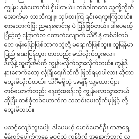
ကျွန်မ နှစ်ယောက်ပဲ ရှိပါတယ်။ တစ်ခါတလေ သူတို့တိုက်
အောက်မှာ ဘာဘီကျူး လုပ်စားကြ ရင်းရေကူးကြတယ်။
စားသောက်ပြီး ညနေစောင်းမှ ပဲ ပြန်ဖြစ်တယ်။ ဒါပေမယ့်
ပြီးခဲ့တဲ့ ခြောက်လ တောက်လျောက် သိင်္ဂီ နဲ့ တစ်ခါတစ်
လေ ဖုန်းပြောဖြစ်တာကလွဲလို့ မရောက်ဖြစ်ဘူး။ သူမြန်မာ
ပြည် ခဏပြန်သွား တာလည်း မသိလိုက်ဘူးလေ။
ဒီလိုနဲ့ သူတို့အိမ်ကို ကျွန်မလိုက်သွားလိုက်တယ်။ ကွန်ဒို
နားရောက်တော့ လုံခြုံရေးဂိတ်ကို ဖြတ်ရမှာပါလား ဆိုတာ
တွေးမိလိုက်တယ်။ သိင်္ဂီမရှိတဲ့ အချိန် သူ့ယောက်ျား
တစ်ယောက်တည်း နေတဲ့အခန်းကို ကျွန်မလာသွားတယ်
ဆိုပြီး တစ်စုံတစ်ယောက်က သတင်းပေးလိုက်မှဖြင့် လို့
တွေးမိတယ်။
မသင့်လျော်ဘူးပေါ့။ ဒါပေမယ့် မောင်မောင်ဦး ကအရှေ့
မိန်းဝင်ပေါက်ကနေ မဝင်ဘဲ ကွန်ဒိုကို အနောက်ဘက် လူ