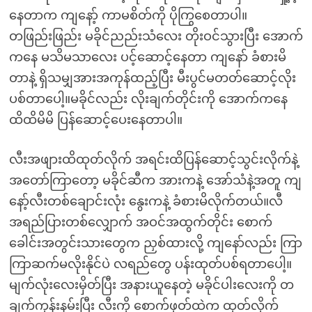
နေတာက ကျနော့် ကာမစိတ်ကို ပိုကြွစေတာပါ။
တဖြည်းဖြည်း မခိုင်ညည်းသံလေး တိုးဝင်သွားပြီး အောက်
ကနေ မသိမသာလေး ပင့်ဆောင့်နေတာ ကျနော် ခံစားမိ
တာနဲ့ ရှိသမျှအားအကုန်ထည့်ပြီး မီးပွင်မတတ်ဆောင့်လိုး
ပစ်တာပေါ့။မခိုင်လည်း လိုးချက်တိုင်းကို အောက်ကနေ
ထိထိမိမိ ပြန်ဆောင့်ပေးနေတာပါ။
လီးအဖျားထိထုတ်လိုက် အရင်းထိပြန်ဆောင့်သွင်းလိုက်နဲ့
အတော်ကြာတော့ မခိုင်ဆီက အားကနဲ့ အော်သံနဲ့အတူ ကျ
နော့်လီးတစ်ချောင်းလုံး နွေးကနဲ့ ခံစားမိလိုက်တယ်။လီ
အရည်ပြားတစ်လျှောက် အဝင်အထွက်တိုင်း စောက်
ခေါင်းအတွင်းသားတွေက ညှစ်ထားလို့ ကျနော်လည်း ကြာ
ကြာဆက်မလိုးနိုင်ပဲ လရည်တွေ ပန်းထုတ်ပစ်ရတာပေါ့။
မျက်လုံးလေးမှိတ်ပြီး အနားယူနေတဲ့ မခိုင်ပါးလေးကို တ
ချက်ကုန်းနမ်းပြီး လီးကို စောက်ဖုတ်ထဲက ထုတ်လိုက်