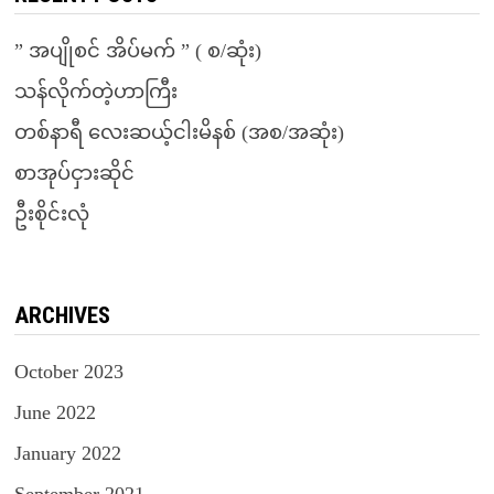
” အပျိုစင် အိပ်မက် ” ( စ/ဆုံး)
သန်လိုက်တဲ့ဟာကြီး
တစ်နာရီ လေးဆယ့်ငါးမိနစ် (အစ/အဆုံး)
စာအုပ်ငှားဆိုင်
ဦးစိုင်းလုံ
ARCHIVES
October 2023
June 2022
January 2022