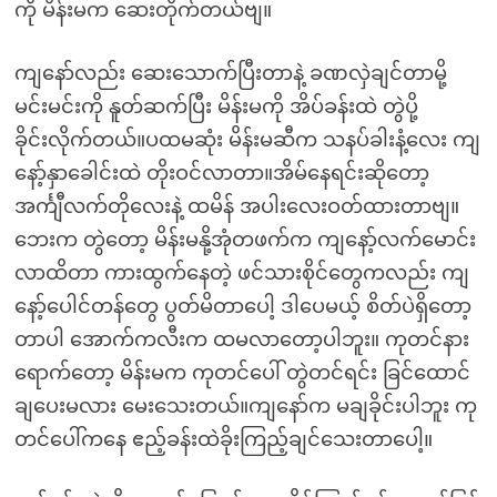
ကို မိန်းမက ဆေးတိုက်တယ်ဗျ။
ကျနော်လည်း ဆေးသောက်ပြီးတာနဲ့ ခဏလှဲချင်တာမို့
မင်းမင်းကို နူတ်ဆက်ပြီး မိန်းမကို အိပ်ခန်းထဲ တွဲပို့
ခိုင်းလိုက်တယ်။ပထမဆုံး မိန်းမဆီက သနပ်ခါးနံ့လေး ကျ
နော့်နှာခေါင်းထဲ တိုးဝင်လာတာ။အိမ်နေရင်းဆိုတော့
အင်္ကျီလက်တိုလေးနဲ့ ထမိန် အပါးလေးဝတ်ထားတာဗျ။
ဘေးက တွဲတော့ မိန်းမနို့အုံတဖက်က ကျနော့်လက်မောင်း
လာထိတာ ကားထွက်နေတဲ့ ဖင်သားစိုင်တွေကလည်း ကျ
နော့်ပေါင်တန်တွေ ပွတ်မိတာပေါ့ ဒါပေမယ့် စိတ်ပဲရှိတော့
တာပါ အောက်ကလီးက ထမလာတော့ပါဘူး။ ကုတင်နား
ရောက်တော့ မိန်းမက ကုတင်ပေါ် တွဲတင်ရင်း ခြင်ထောင်
ချပေးမလား မေးသေးတယ်။ကျနော်က မချခိုင်းပါဘူး ကု
တင်ပေါ်ကနေ ဧည့်ခန်းထဲခိုးကြည့်ချင်သေးတာပေါ့။