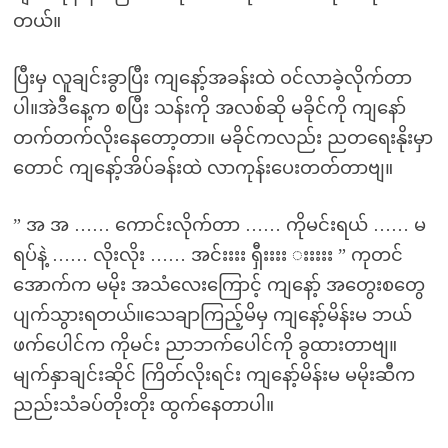
တယ်။
ပြီးမှ လူချင်းခွာပြီး ကျနော့်အခန်းထဲ ဝင်လာခဲ့လိုက်တာ
ပါ။အဲဒီနေ့က စပြီး သန်းကို အလစ်ဆို မခိုင်ကို ကျနော်
တက်တက်လိုးနေတော့တာ။ မခိုင်ကလည်း ညတရေးနိုးမှာ
တောင် ကျနော့်အိပ်ခန်းထဲ လာကုန်းပေးတတ်တာဗျ။
” အ အ …… ကောင်းလိုက်တာ …… ကိုမင်းရယ် …… မ
ရပ်နဲ့ …… လိုးလိုး …… အင်းးးး ရှီးးးး းးးးး ” ကုတင်
အောက်က မမိုး အသံလေးကြောင့် ကျနော့် အတွေးစတွေ
ပျက်သွားရတယ်။သေချာကြည့်မိမှ ကျနော့်မိန်းမ ဘယ်
ဖက်ပေါင်က ကိုမင်း ညာဘက်ပေါင်ကို ခွထားတာဗျ။
မျက်နှာချင်းဆိုင် ကြိတ်လိုးရင်း ကျနော့်မိန်းမ မမိုးဆီက
ညည်းသံခပ်တိုးတိုး ထွက်နေတာပါ။