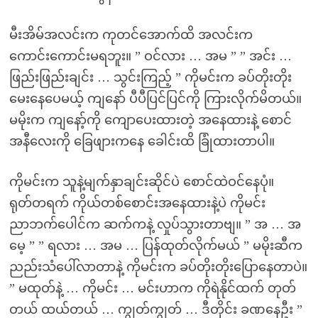
မီးအိမ်အလင်းက ကုတင်အောက်ထိ အလင်းက
ကောင်းကောင်းမရဘူး။ ” ဝင်လား … အမ ” ” အင်း …
ဖြည်းဖြည်းချင်း … သွင်းကြည့် ” ကိုမင်းက ခပ်တိုးတိုး
မေးနေပေမယ့် ကျနော် ပီပီပြင်ပြင်ကို ကြားလိုက်မိတယ်။
မမိုးက ကျနော့်ကို ကျောပေးထားတဲ့ အနေထားနဲ့ စောင်
အနီလေးကို ခြေဖျားကနေ ခေါင်းထိ ခြုံထားတာပါ။
ကိုမင်းက သူနဲ့မျက်နှာချင်းဆိုင်ပဲ စောင်ထဲဝင်နေပုံ။
ရုတ်တရက် ကိုယ်တစ်စောင်းအနေထားနဲ့ပဲ ကိုမင်း
ညာဘက်ပေါင်က ဆက်ကနဲ့ လှုပ်သွားတာဗျ။ ” အ … အ
မေ့ ” ” ရလား … အမ … ပြန်ထုတ်လိုက်မယ် ” မမိုးဆီက
ညည်းသံပေါ်လာတာနဲ့ ကိုမင်းက ခပ်တိုးတိုးပြောနေတာပဲ။
” မထုတ်နဲ့ … ကိုမင်း … မင်းဟာက ကိုရဲနိုင်ထက် တုတ်
တယ် ထယ်တယ် … ကျွတ်ကျွတ် … ဒီတိုင်း ခဏနေဦး ”