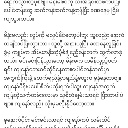
ရောက်သွားတဲ့ပုံစံဗျ။ မိန်းမဖင်ကို လီးအရင်းထိဖိကပ်ပြီး
ပေါင်တန်တွေ ဆက်ကနဲဆက်ကနဲ့တုန်ပြီး ခဏနေမှ ငြိမ်
ကျသွားတယ်။
မိန်းမလည်း လှုပ်ကို မလှုပ်နိုင်တော့ပါဘူး သူလည်း နောက်
တချီထပ်ပြီးသွားတာ။ သူတို့ အနားယူပြီး ခဏနေလူခြင်း
ခွဲမှ ကျုပ်က အိပ်ယာနိုးတဲ့ပုံစံနဲ့ ဧည့်ခန်းဘက် ထွက်လာခဲ့
တယ်။ မင်းမင်းပြန်သွားတော့ မိန်းမက ထမိန်လှည့်ဝတ်
ရင်း ကျနော့်ဘေးဝင်ထိုင်နေတာ။ပေါင်တန်ဘက်မှာ
အကွက်ကြီးနဲ့ စောက်ရည်နံ့လရည်နံ့တွေက မွန်နေတာဗျ။
ကျနော်မိန်းမပေါ် စိတ်မဆိုးရက်ပါဘူး ကျနော့်အတွက်
ကျန်တဲ့သက်တမ်းလေးမှာ သူစိတ်ချမ်းသာရင် ပြီးတာပါပဲ
ဗျာ။ ကျနော်လည်း လိုးမှမလိုးနိုင်တော့တာ။
ခုနောက်ပိုင်း မင်းမင်းလာရင် ကျနော်ကပဲ လမ်းထိပ်