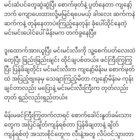
မင်းဆံပင်တွေဆွဲဆွဲပြီး စောက်ဖုတ်နဲ့ ပွတ်နေတာ ကျနော့်
ဘက် ကျောပေးထားလို့မမြင်ရပေမယ့် ခါးလေး ဆက်ကနဲ
ဆက်ကနဲ့ တုန်နေတာပဲ။ကြည့်နေတုန်း ခုံပေါ်ထိုင်နေတဲ့
မင်းမင်းပေါင်ပေါ် မိန်းမက တက်ခွနေပြီ။
ဒူးထောက်အားယူပြီး မင်းမင်းလီးကို သူ့စေက်ပတ်လေးထဲ
တေ့ပြီး ဖြည်းဖြည်းချင်း ထိုင်ချပစ်တယ်။ ဖင်ကြီးကြွကြွ
ပြီး ပြန်ဖိချတိုင်း မင်းမင်းလီးက ကျနော့်မိန်းမ စောက်ဖုတ်
ထဲ အပြည့်ဗျ။ခုမှ သေချာကြည့်မိတာ ကျနော့်မိန်းမ ကုန်း
ချင်တာလည်း မပြောနဲ့ မင်းမင်းလီးကြီးက တုတ်လည်း
တုတ် ရှည်လည်းရှည်တယ်။
မိန်းမဖင်ကြီးကြွတက်လာရင် စောက်ခေါင်းနူတ်ခမ်းသား
တွေက အပြင်ချိတ်ကျန်ရစ်တာ ပြန်ဖိချတာနဲ့ ချိတ်
ကျန်ရစ်တဲ့ အသားစိုင်တွေက လီးနဲ့အတူ လိပ်ဝင်သွားတာ