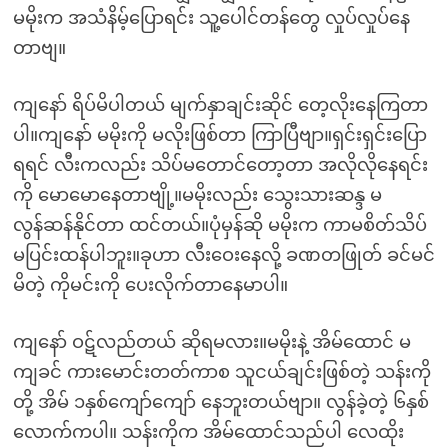
မမိုးက အသံနိမ့်ပြောရင်း သူ့ပေါင်တန်တွေ လှုပ်လှုပ်နေ
တာဗျ။
ကျနော် ရိပ်မိပါတယ် မျက်နှာချင်းဆိုင် တေ့လိုးနေကြတာ
ပါ။ကျနော် မမိုးကို မလိုးဖြစ်တာ ကြာပြီဗျာ။ရှင်းရှင်းပြော
ရရင် လီးကလည်း သိပ်မတောင်တော့တာ အလိုလိုနေရင်း
ကို မောမောနေတာဗျို့။မမိုးလည်း သွေးသားဆန္ဒ မ
လွန်ဆန်နိုင်တာ ထင်တယ်။ပုံမှန်ဆို မမိုးက ကာမစိတ်သိပ်
မပြင်းထန်ပါဘူး။ခုဟာ လီးဝေးနေလို့ ခဏတဖြုတ် ခင်မင်
မိတဲ့ ကိုမင်းကို ပေးလိုက်တာနေမာပါ။
ကျနော် ဝဋ်လည်တယ် ဆိုရမလား။မမိုးနဲ့ အိမ်ထောင် မ
ကျခင် ကားမောင်းတတ်ကာစ သူငယ်ချင်းဖြစ်တဲ့ သန်းကို
တို့ အိမ် ၁နှစ်ကျော်ကျော် နေဘူးတယ်ဗျာ။ လွန်ခဲ့တဲ့ ၆နှစ်
လောက်ကပါ။ သန်းကိုက အိမ်ထောင်သည်ပါ လေထိုး