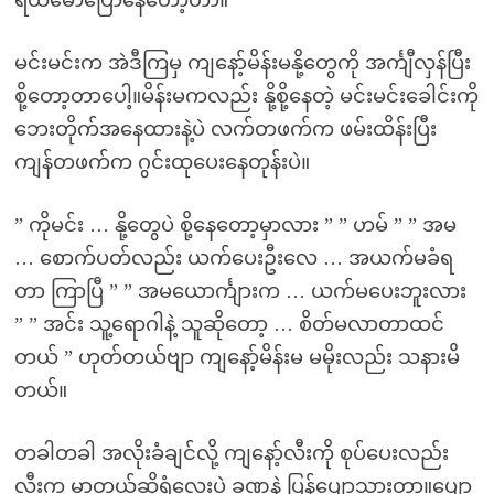
ရယ်မောပြောနေတော့တာ။
မင်းမင်းက အဲဒီကြမှ ကျနော့်မိန်းမနို့တွေကို အင်္ကျီလှန်ပြီး
စို့တော့တာပေါ့။မိန်းမကလည်း နို့စို့နေတဲ့ မင်းမင်းခေါင်းကို
ဘေးတိုက်အနေထားနဲ့ပဲ လက်တဖက်က ဖမ်းထိန်းပြီး
ကျန်တဖက်က ဂွင်းထုပေးနေတုန်းပဲ။
” ကိုမင်း … နို့တွေပဲ စို့နေတော့မှာလား ” ” ဟမ် ” ” အမ
… စောက်ပတ်လည်း ယက်ပေးဦးလေ … အယက်မခံရ
တာ ကြာပြီ ” ” အမယောင်္ကျားက … ယက်မပေးဘူးလား
” ” အင်း သူ့ရောဂါနဲ့ သူဆိုတော့ … စိတ်မလာတာထင်
တယ် ” ဟုတ်တယ်ဗျာ ကျနော့်မိန်းမ မမိုးလည်း သနားမိ
တယ်။
တခါတခါ အလိုးခံချင်လို့ ကျနော့်လီးကို စုပ်ပေးလည်း
လီးက မာတယ်ဆိုရုံလေးပဲ ခဏနဲ့ ပြန်ပျော့သွားတာ။ပျော့