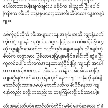
ပေါ်လာတာပေါ့။ချက်ချင်းပဲ မခိုင်က ခါးညွတ်ပြီး ပေါင်
ကြားက လီးကို ကုန်းစုပ်တော့တာ။လီးထိပ်လေး နွေးကနဲ့ပဲ
ဗျာ။
ဒစ်ကိုစုပ်လိုက် လီးအဖျားကနေ အရင်းနားထိ လျှာနဲ့ယက်
လိုက်နဲ့ ကျနော်လည်း ခံစားမှု့က မြင့်လာတာပဲ။မခိုင်နို့တွေ
ကို သူ့ချိုင်းအောက်က လက်သွင်းချေပေးရင်း လိုးချင်တဲ့
စိတ်က တဖွားဖွား ဖြစ်လာနေပြီဗျ။မခိုင်ခေါင်းကို ဆွဲမပြီး
ကုတင်ပေါ် ပက်လက်အနေထားလှဲခိုင်းပြီး ကျနော် အပေါ်
က တက်လိုးပစ်တာပဲ။လီးစဝင်တာနဲ့ တအီးအီးအော်ပြီး
ကျနော့်ရင်ဘတ်တွေ တွန်းထုတ်နေတာဗျ။ သန်းကို နှစ်ချီ
အောင်လိုးထားပေမယ့် စောက်ပတ်က စီးပိုင်နေတာ ကျ
နော်လည်း စလိုးကတည်းက တရကြမ်းလိုးပစ်တာပေါ့။
လီးအရင်းထိပစ်ဆောင့်လိုက်တိုင်း မခိုင်မျက်နှာလေး ရှုံ့မဲ့