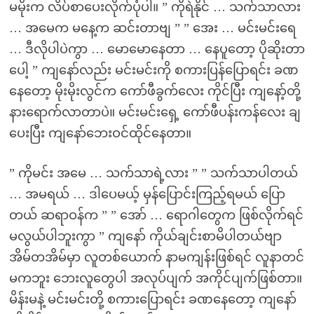
မမိုးက လိပ်စာပေးလိုက်ပုံပါ။ ” ကိုရဲနိုင် … သက်သာလား
… အမေက မနေ့က ဆင်းတာဗျ ” ” အေး … မင်းမင်းရေ
… ဒီလိုပါပဲကွာ … မောမောနေတာ … နေပူတော့ ပိုဆိုးတာ
ပေါ့ ” ကျနော်လည်း မင်းမင်းကို စကားပြန်ပြောရင်း ခဏ
နေတော့ မိုးမိုးလွင်က ကော်ဖီခွက်လေး ကိုင်ပြီး ကျနော့်တို့
နားရောက်လာတာပဲ။ မင်းမင်းရှေ့ ကော်ဖီပန်းကန်လေး ချ
ပေးပြီး ကျနော်ဘေးဝင်ထိုင်နေတာ။
” ကိုမင်း အမေ … သက်သာရဲ့လား ” ” သက်သာပါတယ်
… အမရယ် … ဒါပေမယ့် မှန်ပြောင်းကြည့်ရမယ် ပြော
တယ် ဆရာဝန်က ” ” အော် … ရောဂါတွေက ဖြစ်လိုက်ရင်
မလွယ်ပါဘူးကွာ ” ကျနော် ကိုယ်ချင်းစာမိပါတယ်ဗျာ
အိမ်တအိမ်မှာ လူတစ်ယောက် နာမကျန်းဖြစ်ရင် လူနာတင်
မကဘူး ဘေးလူတွေပါ အလုပ်ပျက် အကိုင်ပျက်ဖြစ်တာ။
မိန်းမနဲ့ မင်းမင်းတို့ စကားပြောရင်း ခဏနေတော့ ကျနော်