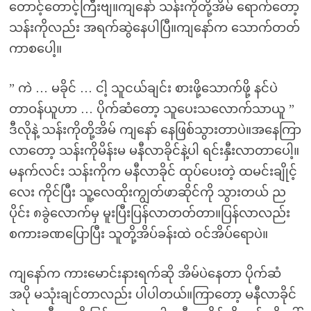
တောင့်တောင့်ကြီးဗျ။ကျနော် သန်းကိုတို့အိမ် ရောက်တော့
သန်းကိုလည်း အရက်ဆွဲနေပါပြီ။ကျနော်က သောက်တတ်
ကာစပေါ့။
” ကဲ … မခိုင် … ငါ့ သူငယ်ချင်း စားဖို့သောက်ဖို့ နင်ပဲ
တာဝန်ယူဟာ … ပိုက်ဆံတော့ သူပေးသလောက်သာယူ ”
ဒီလိုနဲ့ သန်းကိုတို့အိမ် ကျနော် နေဖြစ်သွားတာပဲ။အနေကြာ
လာတော့ သန်းကိုမိန်းမ မနီလာခိုင်နဲ့ပါ ရင်းနှီးလာတာပေါ့။
မနက်လင်း သန်းကိုက မနီလာခိုင် ထုပ်ပေးတဲ့ ထမင်းချိုင့်
လေး ကိုင်ပြီး သူ့လေထိုးကျွတ်ဖာဆိုင်ကို သွားတယ် ည
ပိုင်း ၈ခွဲလောက်မှ မူးပြီးပြန်လာတတ်တာ။ပြန်လာလည်း
စကားခဏပြောပြီး သူတို့အိပ်ခန်းထဲ ဝင်အိပ်ရောပဲ။
ကျနော်က ကားမောင်းနားရက်ဆို အိမ်ပဲနေတာ ပိုက်ဆံ
အပို မသုံးချင်တာလည်း ပါပါတယ်။ကြာတော့ မနီလာခိုင်