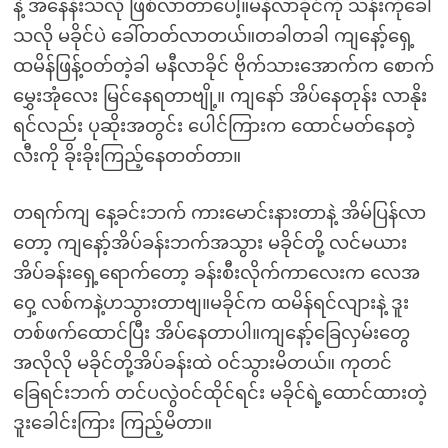
နဲ့ အနေနီးသလို ဖြစ်လာတာပေါ့။မနီလာခိုင်ကို သန်းကိုခေါ်
သလို မခိုင်ပဲ ခေါ်တတ်လာတယ်။တခါတခါ ကျနော့်ရှေ့
ထမိန်ဖြန့်ဝတ်တဲ့ခါ မနီလာခိုင် ဗိုက်သားအောက်က စောက်
မွှေးအုံလေး မြင်နေရတာဗျို့။ ကျနော် အိပ်နေတုန်း လာနိုး
ရင်လည်း ပုဆိုးအတွင်း ပေါင်ကြားက ထောင်မတ်နေတဲ့
လီးကို ခိုးခိုးကြည့်နေတတ်တာ။
တရက်ကျ နေ့ခင်းဘက် ကားမောင်းနားတာနဲ့ အိမ်ပြန်လာ
တော့ ကျနော့်အိပ်ခန်းဘက်အသွား မခိုင်တို့ လင်မယား
အိပ်ခန်းရှေ့ရောက်တော့ ခန်းစီးလိုက်ကာလေးက လေအ
ဝှေ့ လစ်ကနဲ့ဟသွားတာဗျ။မခိုင်က ထမိန်ရင်လျားနဲ့ ဒူး
တစ်ဖက်ထောင်ပြီး အိပ်နေတာပါ။ကျနော့်ခြေလှမ်းတွေ
အလိုလို မခိုင်တို့အိပ်ခန်းထဲ ဝင်သွားမိတယ်။ ကုတင်
ခြေရင်းဘက် တင်ပလွဲဝင်ထိုင်ရင်း မခိုင်ရဲ့ထောင်ထားတဲ့
ဒူးခေါင်းကြား ကြည့်မိတာ။