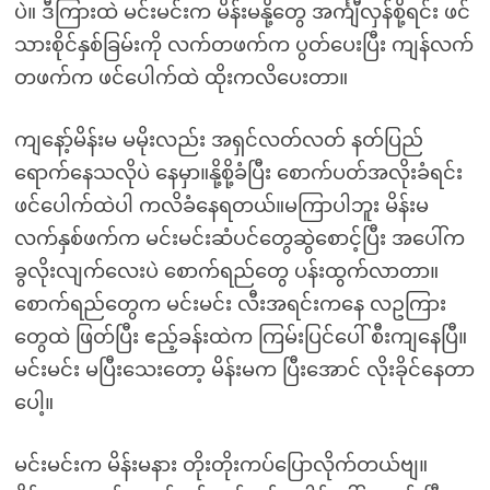
ပဲ။ ဒီကြားထဲ မင်းမင်းက မိန်းမနို့တွေ အင်္ကျီလှန်စို့ရင်း ဖင်
သားစိုင်နှစ်ခြမ်းကို လက်တဖက်က ပွတ်ပေးပြီး ကျန်လက်
တဖက်က ဖင်ပေါက်ထဲ ထိုးကလိပေးတာ။
ကျနော့်မိန်းမ မမိုးလည်း အရှင်လတ်လတ် နတ်ပြည်
ရောက်နေသလိုပဲ နေမှာ။နို့စို့ခံပြီး စောက်ပတ်အလိုးခံရင်း
ဖင်ပေါက်ထဲပါ ကလိခံနေရတယ်။မကြာပါဘူး မိန်းမ
လက်နှစ်ဖက်က မင်းမင်းဆံပင်တွေဆွဲစောင့်ပြီး အပေါ်က
ခွလိုးလျက်လေးပဲ စောက်ရည်တွေ ပန်းထွက်လာတာ။
စောက်ရည်တွေက မင်းမင်း လီးအရင်းကနေ လဥကြား
တွေထဲ ဖြတ်ပြီး ဧည့်ခန်းထဲက ကြမ်းပြင်ပေါ် စီးကျနေပြီ။
မင်းမင်း မပြီးသေးတော့ မိန်းမက ပြီးအောင် လိုးခိုင်နေတာ
ပေါ့။
မင်းမင်းက မိန်းမနား တိုးတိုးကပ်ပြောလိုက်တယ်ဗျ။