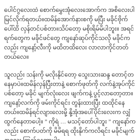
ပေါင်ဂွလေးထဲ စောက်မွှေးအုံလေးအောက်က အစိလေးပါ
မြင်လိုက်ရတယ်။ထမိန်အောက်နားစကို မပြီး မခိုင်ဗိုက်
ပေါ်ထိ လှန်တင်ပစ်တာ။သိပ်တော့ မစိုးရိမ်မိပါဘူး။ အရင်
ရက်တွေက မခိုင်ဖင်တွေ ကျနော်ဆုပ်ကိုင်သလို မခိုင်က
လည်း ကျနော့်လီးကို မထိတထိလေး လာလာကိုင်တတ်
တယ်လေ။
သူလည်း သန်းကို မလိုးနိုင်တော့ သွေးသားဆန္ဒ တောင့်တ
နေမှာပဲ။ထမိန်လှန်ပြီးတာနဲ့ စောက်ဖုတ်ကို လက်နဲ့အုပ်ကိုင်
ပစ်တော့ မခိုင် မျက်လုံးလေး ဖျက်ကနဲ့ ပွင့်လာတော့တာ။
ကျနော့်လက်ကို ဖမ်းကိုင်ရင်း တွန်းထားပြီး ထထိုင်နေ
တယ်။ထမိန်ရင်လျားလေးမို့ နို့အုံအပေါ်ပိုင်းလေးက လျှံ
ထွက်နေတာပေါ့။ ” ကိုရဲ … မသင့်တော်ပါဘူး ” ကျနော်က
လည်း စောက်ပတ်ကို မိမိရရ ထိုးနိုက်ကလိရင်း မခိုင်မျက်