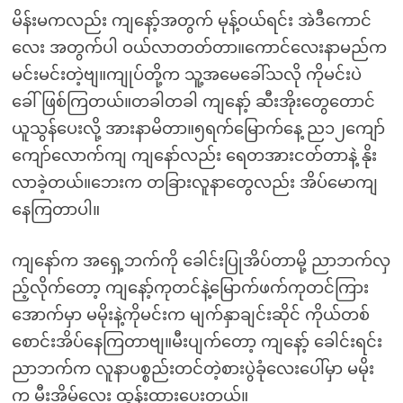
မိန်းမကလည်း ကျနော့်အတွက် မုန့်ဝယ်ရင်း အဲဒီကောင်
လေး အတွက်ပါ ဝယ်လာတတ်တာ။ကောင်လေးနာမည်က
မင်းမင်းတဲ့ဗျ။ကျုပ်တို့က သူ့အမေခေါ်သလို ကိုမင်းပဲ
ခေါ်ဖြစ်ကြတယ်။တခါတခါ ကျနော့် ဆီးအိုးတွေတောင်
ယူသွန်ပေးလို့ အားနာမိတာ။၅ရက်မြောက်နေ့ ည၁၂ကျော်
ကျော်လောက်ကျ ကျနော်လည်း ရေတအားငတ်တာနဲ့ နိုး
လာခဲ့တယ်။ဘေးက တခြားလူနာတွေလည်း အိပ်မောကျ
နေကြတာပါ။
ကျနော်က အရှေ့ဘက်ကို ခေါင်းပြုအိပ်တာမို့ ညာဘက်လှ
ည့်လိုက်တော့ ကျနော့်ကုတင်နဲ့မြောက်ဖက်ကုတင်ကြား
အောက်မှာ မမိုးနဲ့ကိုမင်းက မျက်နှာချင်းဆိုင် ကိုယ်တစ်
စောင်းအိပ်နေကြတာဗျ။မီးပျက်တော့ ကျနော့် ခေါင်းရင်း
ညာဘက်က လူနာပစ္စည်းတင်တဲ့စားပွဲခုံလေးပေါ်မှာ မမိုး
က မီးအိမ်လေး ထွန်းထားပေးတယ်။