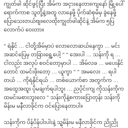
ကျွတ်ဖါ ဆိုင်ဖွင့်ပြီး အိမ်က အငှားနေတာ။ကျနော် မြို့ပေါ်
ရောက်ကာစ သူတို့နဲ့အတူ လာနေဖို့ ပိုက်ဆံစုမိမှ ခွဲနေဖို့
ပြောသေးတယ်ဗျ။လေထိုးကျွတ်ဖါဆိုင်နဲ့ အိမ်က ၅ပြ
လောက်ပဲ ဝေးတာ။
” ရဲနိုင် … ငါတို့အိမ်မှာပဲ လောလောဆယ်နေကွာ … မင်း
အဆင်ပြေမှ တခြားရွေ့ပေါ့ ” ” အေးပါ … သန်းကို ရ …
ငါလည်း အလုပ် စဝင်တော့မှာပါ … အိမ်လခ … မပေးနိုင်
တောင် ထမင်းဖိုးတော့ … ယူကွာ ” ” အမလေး … ရပါ
တယ် … ကိုရဲနိုင်ရယ် … တစ်ယောက်စာ အတွက်က …
အထွေအထူး ပိုမချက်ရပါဘူး … ညပိုင်းကျ ကိုသန်းကိုက
ထမင်းမစားဘူးလေ ” သန်းကိုနဲ့စကားပြောတုန်း သန်းကို
မိန်းမ မနီလာခိုင်က ဝင်ပြောနေတာပါ။
သန်းကိုက ပိန်ပိန်ပါးပါးနဲ့ သူ့မိန်းမ မနီလာခိုင်က ညိုညို