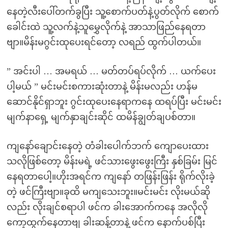
နေတဲ့လီးပေါ်တက်ခွပြီး သူ့စောက်ပတ်နဲ့ပွတ်လိုက် စောက်
ခေါင်းထဲ သူ့လက်နဲ့သူမွှေလိုက်နဲ့ အာသာဖြည်နေရတာ
ဗျာ။မိန်းမဂွင်းထုပေးရင်တော့ လရည် ထွက်ပါတယ်။
” အင်းပါ … အမရယ် … မတ်တပ်ရပ်လိုက် … ယက်ပေး
ပါ့မယ် ” မင်းမင်းစကားဆုံးတာနဲ့ မိန်းမလည်း ဟန်မ
ဆောင်နိုင်ရှာဘူး ဂွင်းထုပေးနေရာကနေ ထရပ်ပြီး မင်းမင်း
မျက်နာရှေ့ မျက်နှာချင်းဆိုင် ထမိန်ချွတ်ချပစ်တာ။
ကျနော်ချောင်းနေတဲ့ တံခါးပေါက်ဘက် ကျောပေးထား
သလိုဖြစ်တော့ မိန်းမရဲ့ ဖင်သားဖွေးဖွေးကြီး နှစ်ခြမ်း မြင်
နေရတာပေါ့။ဟိုးအရင်က ကျနော် တဖြန်းဖြန်း ရိုက်လိုးခဲ့
တဲ့ ဖင်ကြီးဗျာ။ခုထိ မကျသေးဘူး။မင်းမင်း လိုးမယ်ဆို
လည်း လိုးချင်စရာပါ ဖင်က ခါးအောက်ကနေ အလိုလို
ကော့ထွက်နေတာဗျ ခါးဆန့်တာနဲ့ ဖင်က နောက်ပစ်ပြီး