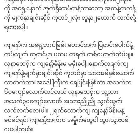
ကို အရှေ့နောက် အုတ်ရိုးထပ်ကန့်ထားတော့ အကန့်တကန့်
ကို မျက်နှာချင်းဆိုင် ကုတင်၂လုံး လူနာ၂ယောက် တက်လို့
ရတာပေါ့။
ကျနော်က အရှေ့ဘက်ခြမ်း တောင်ဘက် ပြတင်းပေါက်နဲ့
ကပ်လျက် ကုတင်မှာ ပထမ တရက် တစ်ယောက်ထဲပဲဗျ။
လူနာစောင့်က ကျနော့်မိန်းမ မမိုးပေါ့။နောက်တရက်ကျ
ကျနော်နဲ့မျက်နှာချင်းဆိုင် ကုတင်မှာ သားအမိနှစ်ယောက်
လာတက်တာ။အဒေါ်ကြီးက ရေပြင်းဖြစ်တာ အသက်က
၆၀ကျော်လောက်ထင်တယ် လူနာစောင့်က သူ့သား
အသက်၃၀ကျော်လောက် အသားညိုညို သွက်သွက်
လက်လက်လေးပါ။ ၂ရက်လောက်ကျ ကျနော့်မိန်းမနဲ့
ခင်မင်ရင်း ကျနော့်ဘက်က အမှိုက်တွေပါ သွားသွားပစ်
ပေးပါတယ်။