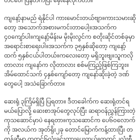
တင်ပေါ်ပြန်တက်ပြီး မှေးနေလိုက်တာ။
ကျနော့်နာမည် ရဲနိုင်ပါ ကားမောင်းတယ်ဗျာ။ကားသမားဆို
တော့ အသောက်အစားမကင်းတာပေါ့။အသက်က
၄၀ကျော်ပါ။ကျနော့်မိန်းမ မိုးမိုးလွင်က စတိုးဆိုင်တစ်ခုမှာ
အရောင်းစာရေးပါ။အသက်က ၃၅နှစ်ဆိုတော့ ကျနော့်
ထက် ၅နှစ်ငယ်ပါတယ်။ကလေးတော့ မရှိဘူးဗျ။သူကလို
တာလား ကျနော်က လိုတာလား စစ်မကြည့်ဖြစ်ကြဘူး။
အိမ်ထောင်သက် ၄နှစ်ကျော်တော့ ကျနော်ဆိုးခဲ့တဲ့ ဒဏ်
တွေပေါ့ အသဲခြောက်တာ။
ဆေးရုံ ၃ကြိမ်ရှိပြီ ပြရတာ။ ဒီတခေါက်က ဆေးရုံတင်ရ
မယ်ပြောလို့ ဆေးစာအုပ်တွေလုပ်ပြီး ဆရာဝန်ညွှန်ကြားတဲ့
ကုသဆောင်မှာပဲ နေရတာ။ကုသဆောင်က ပေ၆၀လောက်
ကို အလယ်က အုတ်ရိုး၂ခု တောင်မြောက်ကန့်ထားပြီး တ
ကန့်ဆီမှာ ကုတင်၆လုံးခင်းထားပေးတယ်။ကုတင်၂လုံးစီ