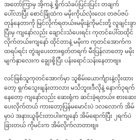
အတော်ကြာမှ အိ့ကနဲ့ ရှိုက်သံခပ်ပြင်းပြင်း တချက်
ပေါ်လာပြီး စောင်ခြုံထဲက မမိုးကိုယ်လုံးလေး တဇပ်ဇပ်
တုန်နေတာကို မြင်လိုက်ရတယ်။မမိုးနဲ့ကိုမင်းတို့ လူချင်းခွာ
ပြီးမှ ကျနော်လည်း ချောင်းသံပေးရင်း ကုတင်ပေါ်ထထိုင်
လိုက်တယ်။ကျနော် ထိုင်တာနဲ့ မမိုးက ကုတင်အောက်က
ထရပ်ရင်း တွဲချပေးတာ။ရုတ်တရက် မီးပြန်လာတော့ မမိုး
မျက်နှာလေးက ချွေးစို့ပြီး ပန်းရောင်သန်းနေတာဗျ။
လင်ဖြစ်သူကုတင်အောက်မှာ သူစိမ်းယောင်္ကျားနဲ့လိုးထား
တော့ ရှက်သွေးဖျန်းတာလား မသိဘူး။ဒီလိုနဲ့ နောက်၃ရက်
နေတော့ ကျနော်လည်း ဆေးရုံက ဆင်းခဲ့ရတယ်။ စားဆေး
ပေးလိုက်တယ် ကားတော့ပြန်မမောင်းပဲ ၁လလောက် အိမ်
မှာပဲ အနားယူခိုင်းတာပါ။ကျနော် အိမ်ရောက်ပြီး ၂ရက်ပဲ
ခြားတယ် ကိုမင်းက အိမ်လိုက်လာတာဗျ။