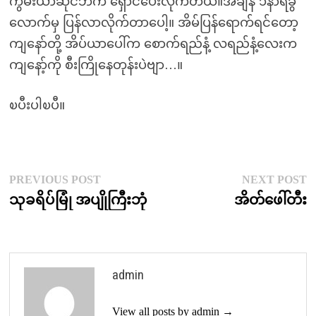
ကွမ်းယာဆိုင်ဘက် ရှောင်ပေးလိုက်တယ်။အချိန် ၁နာရီခွဲ
လောက်မှ ပြန်လာလိုက်တာပေါ့။ အိမ်ပြန်ရောက်ရင်တော့
ကျနော်တို့ အိပ်ယာပေါ်က စောက်ရည်နံ့ လရည်နံ့လေးက
ကျနော့်ကို စီးကြိုနေတုန်းပဲဗျာ…။
ၿပီးပါၿပီ။
Post
Previous
N
PREVIOUS POST
NEXT POST
post:
p
သုခရိပ်မြုံ အပျိုကြီးဘုံ
အိတ်ဖေါ်တီး
navigation
admin
View all posts by admin →