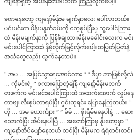
ကျနော်ရှိတဲ့ အိပ်ခန်းတံခါးဘက် ကြည့်လိုက်ပေါ့။
ခဏနေတော့ ကျနော့်မိန်းမ မျက်နှာလေး ပေါ်လာတယ်။
မင်းမင်းက မိန်းမနူတ်ခမ်းကို တေ့စုပ်ပြီးမှ သူ့ပေါင်ကြား
ထဲ မိန်းမမျက်နာကို ပြန်ဖိချတာ။မိန်းမခေါင်းလေးက မင်း
မင်းပေါင်ကြားထဲ နိမ့်လိုက်မြင့်လိုက်ပေါ့။တပြွတ်ပြွတ်နဲ့
အသံတွေလည်း ထွက်နေတာပဲ။
” အမ … အပြင်သွားရအောင်လား ” ” ဒီမှာ ဘာဖြစ်လို့လဲ
… ကိုမင်းရဲ့ ” စကားပြောတဲ့ချိန် ကျနော့်မိန်းမလက်
တဖက်က မင်းမင်းပေါင်ကြားထဲ အထက်အောက် လှုပ်နေ
တာဗျ။လီးစုပ်တာရပ်ပြီး ဂွင်းထုရင်း ပြောနေကြတယ်။ ”
ဟို … အမ ယောင်္ကျား ” ” ခ်ခ် … စိုးရိမ်မနေပါနဲ့ … ဆေး
သောက်ပြီး အိပ်နေပါပြီ … အတော်ကြာမှ နိုးတော့မှာ ”
ကျနော်အိပ်ပျော်နေတယ် ထင်ပြီး မိန်းမက ရဲရဲတင်းတင်း