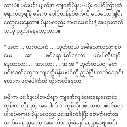
သားပဲ။ မင်းမင်း မျက်နှာ ကျနော့်မိန်းမ မမိုး ပေါင်ကြားထဲ
ရောက်တဲ့ချိန် မမိုးက ပေါင်တန်နှစ်ဖက်ကို မသိမသာဖြဲပြီး
ကော့ပေးနေတာ။ မိန်းမလည်း တဟင်းဟင်းနဲ့ အဖျားတက်
သလို ညည်းနေတော့တာပဲ။
” အင်း … ယက်ယက် … ဟုတ်တယ် အစိလေးလည်း စုပ်
ပေး …… အာ …… ဖင်ရော နိုက်နေတာ … ဖင်ပါလိုးချင်
နေတာလား … အားဟား … အ အ ” ဟုတ်တယ်ဗျ မင်း
မင်းလက်တွေက ကျနော့်မိန်းမဖင်ကို ညှစ်ပြီး လက်ချောင်း
လေးက ဖင်ပေါက်ထဲ ထိုးကလိနေတာ။
မမိုးက ဖင်ခံဖူးပါတယ်ဗျာ ကျနော်ကျမ်းမာရေးကောင်း
တုန်းက လိုးရတဲ့ အပေါက် အကုန်လိုးပစ်ထားတာ။ဖင်ရော
ပါးစပ်ရောပဲ။မိန်းမလည်း ဖင်အနိုက်ခံပြီး စောက်ပတ်အ
ယက်ခံနေရမှတော့ အတော်အလိုးခံချင်နေရှာမှာဗျ။မင်း