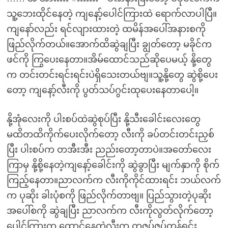
သူ့ဘေးထိုင်နေတဲ့ ကျနော့်ပေါင်ကြားထဲ ရောက်လာပါပြီ။
ကျနော်လည်း ရင်လျားထားတဲ့ ထမိန်အပေါ်အနားစကို
ဖြည်လိုက်တယ်။အောက်ထိဆွဲချပြီး ချွတ်တော့ မခိုင်က
ဖင်ကို ကြွပေးနေတာ။အိမ်ထောင်သည်ဆိုပေမယ့် နို့တွေ
က တင်းတင်းရင်းရင်းပဲရှိသေးတယ်ဗျ။သူ့နို့တွေ ဆွဲစို့ပေး
တော့ ကျနော့်လီးကို ပွတ်သပ်ဂွင်းထုပေးနေတာပေါ့။
နို့အုံလေးကို ပါးစပ်ထဲဆွဲစုပ်ပြီး နို့သီးခေါင်းလေးတွေ
မထိတထိကိုက်ပေးလိုက်တော့ လီးကို ခပ်တင်းတင်းညှစ်
ပြီး ပါးစပ်က တအီးအီး ညည်းတော့တာပဲ။အတော်လေး
ကြာမှ နို့စို့နေတဲ့ကျနော့်ခေါင်းကို ဆွဲခွာပြီး မျက်နှာကို စိုက်
ကြည့်နေတာ။ညာလက်က လီးကိုကိုင်ထားရင်း ဘယ်လက်
က ပုဆိုး ခါးပုံစကို ဖြည်လိုက်တာဗျ။ ပြည်သွားတဲ့ပုဆိုး
အပေါ်စကို ဆွဲချပြီး ညာလက်က လီးကိုလွတ်လိုက်တော့
ပေါင်ကြားက ထောင်နေတဲ့လီးက တဇပ်ဇပ်တုန်ရင်း