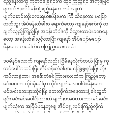
ဧည့်ခန်းထဲကို ကုတင်ခြေရင်းက ထိုင်ကြည့်ရင် အကုန်မြင်
ရတယ်ဗျ။အိပ်ခန်းနဲ့ ဧည့်ခန်းက ကပ်လျက်
မျက်စောင်းထိုးလေးရယ်။မိန်းမက ကြိုသိနေလား မပြော
တတ်ဘူး အိပ်ခန်းတံခါးဝ ရောက်တော့ ကျနော့်ဖက်ကို တ
ချက်လှည့်ကြည့်ပြီး အခန်းတံခါးကို စိသွားတာပဲ။ခဏနေ
တော့ အခန်းတံခါးပွင့်လာပြီး ကျနော် အိပ်ပျော်မပျော်
မိန်းမက တခေါက်လာကြည့်သေးတယ်။
၁၀မိနစ်လောက် ကျနော်လည်း ငြိမ်နေလိုက်တယ် ပြီးမှ ကု
တင်ပေါ်ကဆင်းပြီး အိပ်ခန်းတံခါးနား ခြေဖွဖွနင်းပြီး တိုး
ကပ်လာခဲ့တာ။ အခန်းတံခါးကြားလေးထဲက ကြည့်တော့
မင်းမင်းက ထိုင်ခုံပေါ်မှာ ထိုင်လျက်လေးပါပဲ။မိန်းမက
မင်းမင်းဘေးနားထိုင်ပြီး ဘေးတိုက်အနေထားနဲ့ ခါးညွတ်
ရင်း မင်းမင်းပေါင်ကြားထဲ မျက်နာအပ်ထားတာ။မင်းမင်း
မျက်လုံးက အငြိမ်မနေဘူးဗျ အိမ်ရှေ့လှမ်းကြည့်လိုက်