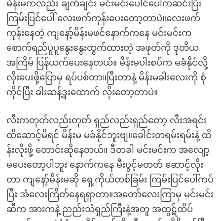
မိန်းမကလည်း ချက်ချင်း မင်းမင်းပေါင်ပေါ်ကဆင်းပြီး
ကြမ်းပြင်ပေါ် လေးဖက်ကုန်းပေးတော့တာပဲ။လေးဖက်
ကုန်းနေတဲ့ ကျနော့်မိန်းမဖင်နောက်ကနေ မင်းမင်းက
စောက်ရည်ပူပူနွေးနွေးထွက်ထားတဲ့ အဖုတ်ကို ဒုတိယ
အကြိမ် ပြန်ယက်ပေးနေတယ်။ မိန်းမပါးစပ်က မခံနိုင်လို့
လိုးပေးဖို့ပြောမှ ရပ်ပစ်တာ။ပြီးတာနဲ့ မိန်းမခါးလေးကို စုံ
ကိုင်ပြီး ခါးဆန့်ဒူးထောက် လိုးတော့တာပဲ။
လီးကတုတ်လည်းတုတ် ရှည်လည်းရှည်တော့ လီးအရင်း
ထိဆောင့်မိရင် မိန်းမ မခံနိုင်ဘူးဗျ။ခေါင်းတရမ်းရမ်းနဲ့ ထိ
န်းလိုးဖို့ တောင်းဆိုနေတယ်။ ဒီတခါ မင်းမင်းက အလျော့
မပေးတော့ပါဘူး နောက်ကနေ မီးပွင့်မတတ် ဆောင့်လိုး
တာ ကျနော့်မိန်းမဆို ရှေ့ကိုယ်တစ်ခြမ်း ကြမ်းပြင်ပေါ်ကပ်
ပြီး အံလေးကြိတ်နေရရှာတာ။အတော်လေးကြာမှ မင်းမင်း
ဆီက အားကနဲ့ ညည်းသံရှည်ကြီးနဲ့အတူ အထွဋ်ထိပ်