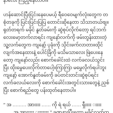
နာလေး ကြည့်နေတာပါ။
ဟန်ဆောင်ပြီးငြင်းနေပေမယ့် ရီဝေဝေမျက်လုံးတွေက တ
စုံတခုကို ပြင်းပြင်းပြပြ တောင်းဆိုနေတာ သိသာတယ်ဗျ။
ရုတ်တရက် မခိုင် နူတ်ခမ်းကို ဆွဲစုပ်လိုက်တော့ ရင်ဘက်
လေးမော့တက်လာရင်း ကျနော်လက်ကို ဖမ်းတွန်းထားတဲ့
သူ့လက်တွေက ကျနော့် ပုခုံးကို သိုင်းဖက်လာတာ။ထိုင်
လျက်အနေထားနဲ့ ပေါင်ခြံကို မသိမသာလေး ဖြဲပေးနေ
တော့ ကျနော်လည်း စောက်ခေါင်းထဲ လက်ခလယ်သွင်း
ပြီး ထိုးမွှေပေးလိုက်တာပေါ့။ကြာကြာ မမွှေလိုက်ရပါဘူး
ကျနော့် အောက်နူတ်ခမ်းကို ခပ်တင်းတင်းဆွဲစုပ်ရင်း
လက်ခလယ်လေးကို စောက်ခေါင်းအတွင်းသားတွေနဲ့ ညှစ်
ပြီး စောက်ရည်တွေ ပန်းထုတ်နေတာပါ။
” အ ……… အားးးး …… ကို ရဲ ရယ် …… ရှီးးးး းးးး
…… အ အားးးးး းးးးးးး ” ခဏနားပြီးတော့ မခိုင်လက်က