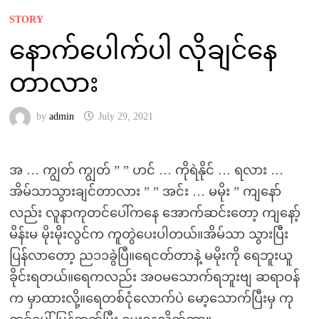
STORY
နောက်ပေါက်ပါ လိုချင်နေ
တာလား
by
admin
July 29, 2021
အ … ကျွတ် ကျွတ် ” ” ဟင် … ကိုရဲနိုင် … ရလား …
အိမ်သာသွားချင်တာလား ” ” အင်း … မမိုး ” ကျနော်
လည်း လူနာကုတင်ပေါ်ကနေ အောက်ဆင်းတော့ ကျနော့်
မိန်းမ မိုးမိုးလွင်က ကူတွဲပေးပါတယ်။အိမ်သာ သွားပြီး
ပြန်လာတော့ ည၁၁ခွဲပြီ။ရေငတ်တာနဲ့ မမိုးကို ရေဘူးယူ
ခိုင်းရတယ်။ရေကလည်း အဝမသောက်ရဘူးဗျ ဆရာဝန်
က မှာထားလို့။ရေတစ်ငုံလောက်ပဲ မော့သောက်ပြီးမှ ကု