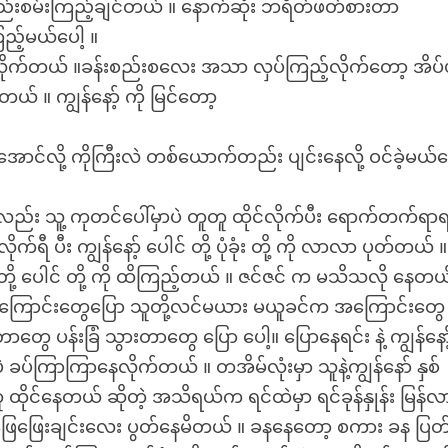
ည်းစမ်းကြည့်ချင်တယ် ။ နောက်ဆုံး ဘရိတ်ဖတ်စားတာ
ည့်မယ်ပေါ့ ။
ခဲ့လိုက်တယ် ။ခန်းစည်းစလေး အသာ လှပ်ကြည့်လိုက်တော့ အိပ
် ။ ကျွန်နော့် ကို မြင်တော့
င်လို့ ကိုကြီးလဲ တစ်ယောက်တည်း ပျင်းနေလို့ ဝင်ခဲ့မယ်နေ
ည်း သူ့ ကုတင်ပေါ်မှာပဲ တူတူ ထိုင်လိုက်ပီး ရောက်တက်ရာ
 ပီး ကျွန်နော့် ပေါင် တို့ ပုံခုံး တို့ ကို လာလာ ပုတ်တယ် ။
ံးတို့ ပေါင် တို့ ကို ထိကြည့်တယ် ။ ဇင်ဇင် က မသိသလို နေတယ
 အကြောင်းတွေပြော သူတို့လင်မယား မယူခင်က အကြောင်းတွေ
ာတွေ ပန်းခြံ သွားတာတွေ ပြော ပေါ့။ ပြောနေရင်း နဲ့ ကျွန်နော့
ခပ်ကြာကြာနေလိုက်တယ် ။ တအိမ်လုံးမှာ သူနဲ့ကျွန်နော် နှစ်
င်နေတယ် ဆိုတဲ့ အသိရယ်က ရင်ထဲမှာ ရင်ခုန်နှုန်း မြန်
ှာ ဖြေဖြေးချင်းလေး ပွတ်နေမိတယ် ။ ခနနေတော့ စကား ခန ပြတ