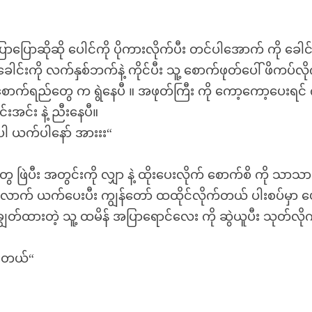
ြောပြောဆိုဆို ပေါင်ကို ပိုကားလိုက်ပီး တင်ပါအောက် ကို ခေါင်
်းကို လက်နှစ်ဘက်နဲ့ ကိုင်ပီး သူ့ စောက်ဖုတ်ပေါ် ဖိကပ်လိ
ာက်ရည်တွေ က ရွဲနေပီ ။ အဖုတ်ကြီး ကို ကော့ကော့ပေးရင် က
င်း နဲ့ ညီးနေပီ။
်ပါ ယက်ပါနော် အားးး“
ြဲပီး အတွင်းကို လျှာ နဲ့ ထိုးပေးလိုက် စောက်စိ ကို သာသာ
ောက် ယက်ပေးပီး ကျွန်တော် ထထိုင်လိုက်တယ် ပါးစပ်မှာ 
ျွတ်ထားတဲ့ သူ့ ထမိန် အပြာရောင်လေး ကို ဆွဲယူပီး သုတ်လို
်းတယ်“