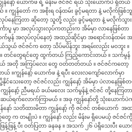
ွန်နော့် ယောက်ဖ ရဲ့ မိန်းမ ဇင်ဇင် ရယ် သုံးယောက်ပဲ ရှိတယ် 
 ကျွန်တော် က အစိုးရ ဝန်ထမ်း ခွင့်မရတာ နဲ့ မလိုက်ဖြစ်ဘူ
ပ်နေကြတာ ဆိုတော့ သူတို့ လည်း ခွင့်မရတာ နဲ့ မလိုက်သွား
စင်္ကာပူ မှာ အလုပ်သွားလုပ်ကတည်းက အိမ်မှာ လာနေဖြစ်တာ
 သက်မွန် အလုပ်လုပ်နေတဲ့ အထည်ဆိုင်မှာ အရောင်းဝန်ထမ်း အ
ွယ်သွယ် ဇင်ဇင်က တော့ သိပ်မပိန်ဘူး အရမ်းလည်း မဝဘူး ။
် ။ တင်တွေရင်တွေ ထွက်တယ် ကြည့်ကောင်းတယ် ။ သက်မွန်
န်တယ် အတို အကြပ်လေး တွေ ဝတ်တတ်တယ် ။ ဇင်ဇင်ကတော့
းတယ် ။ကျွန်နော့် ယောက်ဖ နဲ့ ရပီး လေးလကျော်လောက်မှာ
နိုင်သေးတော့ ဇင်ဇင်လည်း ကျွန်နော့် အိမ်မှာ ပဲလာနေဖြစ်တ
် ကျွန်နော့် ညီမရယ် ခယ်မလေး သက်မွန်နဲ့ ဇင်ဇင် တို့နေကြတာ
 ဆယ်ရက်လောက်ကြာမယ် ။ အခု ကျွန်နော်တို့ သုံးယောက်ပဲက
န်နော် သတိထားမိတာ ကျွန်နော့် ကို ဇင်ဇင် တစ်ယောက် အ
 က တမျိုးပဲ ။ ကျွန်နော် လည်း မိန်းမ ရှိပေမယ့် ဇင်ဇင်ကိ
န် ဖြန့်ဖြန့် ပီး ဝတ်ပြတာ ခနခန ။ အသက် ၂၆ ပဲရှိသေးပီး ယေ