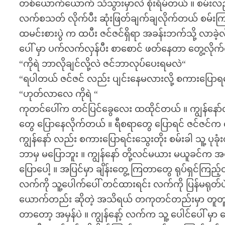
တစ်ယောက်ယောက် သိသွားမှာလဲ စိုးရိမ်တယ် ။ စမ်းလ
လက်စသတ် လိုက်ပီး ဆုံးဖြတ်ချက်ချလိုက်တယ် စမ်းကြ
ထမင်းစားပွဲ က ထပီး ဇင်ဇင်ရှိရာ အခန်းဘက်သို့ လာ
ပေါ် မှာ ပက်လက်လှန်ပီး စာစောင် ဖတ်နေတာ တွေ့လိုက်တယ
“ကိုရဲ ဘာလိုချင်လို့လဲ ဇင်ဘာလုပ်ပေးရမလဲ“
“ရပါတယ် ဇင်ဇင် လည်း ပျင်းနေမလားလို့ စကားပြောရအော
“ဟုတ်လာလေ ကိုရဲ “
ကုတင်ပေါ်က တင်ပြင်ခွေလေး ထထိုင်တယ် ။ ကျွန်နော်လ
တွေ ပြောနေလိုက်တယ် ။ ရီစရာတွေ ပြောရင် ဇင်ဇင်က လိုက်ရီ
ကျွန်နော် လည်း စကားပြောရင်းသွေးတိုး စမ်းခါ သူ့ ပုခု
ဘာမှ မပြောဘူး ။ ကျွန်နော် တို့လင်မယား မယူခင်က
ပြောပေါ့ ။ အပြင်မှာ ချိန်းတွေ့ ကြတာတွေ ရုပ်ရှင်ကြည့်တ
လက်ကို သူ့ပေါက်ပေါ် တင်ထားရင်း လက်ကို ပြန်မရုတ်ပဲ 
ယောက်တည်း ဆိုတဲ့ အသိရယ် တကုတင်တည်းမှာ တူတူ ထို
တာတော့ အမှန်ပဲ ။ ကျွန်နော့် လက်က သူ့ ပေါင်ပေါ် မ