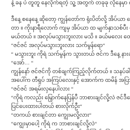
နဲ့ ခန ပဲ တူတူ နေလိုက်ရတဲ့ သူ့ အတွက် တခုခု လိုနေမှ
ဒီနေ့ စနေနေ့ ဆိုတော့ ကျွန်တော်က ရုံးပိတ်လို့ အိပ်ယ
တာ ။ ကိုးနာရီလောက် ကျမှ အိပ်ယာ ထ မျက်နှာသစ်ပီး တခုခ
မယ်တယ် ။ အလုပ်မသွားဘူးလား မသိ ။ ခယ်မလေး တော
“ဇင်ဇင် အလုပ်မသွားဘူးလား သက်မွန်ရော“
“ မသွားဘူး ကိုရဲ သက်မွန်က သွားတယ် ဇင်က ဒီနေ့ နားချ
“အော်… “
ကျွန်နော် ဇင်ဇင်ကို တစ်ချက်ကြည့်လိုက်တယ် ။ သနပ်ခ
အပေါ်က တီရှပ် အကြပ်လေးနှင့် အောက်က ထမိန် အပြာ
“ဇင်ဇင် အရမ်းလှနေပါလား “
“ကိုရဲ ကလည်း မြှောက်နေပြန်ပီ ဘာစားချင်လို့လဲ ဇင်
ပြင်ပေးထားပါတယ် စားလိုက်ဦး“
“တကယ် စားချင်တာ ကျွေးမလို့လား“
“ကျွေးမှာပေါ့ ကိုရဲ က ဘာစားချင်လို့လဲ“