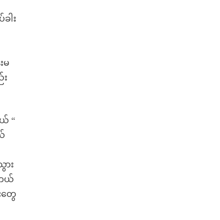
်ခါး
်းမ
်း
ယ် “
ယ်
သွား
ိတယ်
းတွေ