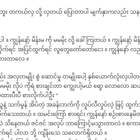
်ပါဘူး တကယ်လှ လို့ လှတယ် ပြောတာပါ မျက်နှာကလည်း သနပ
“
 ကျွန်နော့် မိန်းမ ကို မမမိုး လို့ ခေါ်ကြတယ် ။ ကျွန်နော့် မိန
ထားလိုက်ရင် အပြင်ထွက်ရင် လူတွေတော်တော်ငေး ။ ကျွန်နော် လည
 ယူထားတာလေ ။
 အလှတမျိုး စွဲ ဆောင်မှု တမျိုးပေါ့ နှစ်ယောက်လုံးလှပါတ
 မမမိုး လိုပဲ ကိုရဲ စားချင်တာ ကျွေးပါ့မယ် ရော့ လောလော ဆ
ထားပီးပီ စားလိုက်ပါဦး “
ဲ့ သက်မွန် အိပ်တဲ့ အခန်းဘက်ကို လှုပ်လီလှုပ်လဲ့ ဖြင့် ထွက်
လိုက်သေးတယ် ။ ထမင်းကြော် စားရင်း ကျွန်နော် စဉ်းစားနေမ
ှာ လဲ သိနေတယ် ဇင်ဇင် အလုပ် ဘာကြောင့်မသွားတာလဲ ။ စကာ
်ရင် ပါလာ ဘို့ ကျိန်းသေ သလောက်ရှိတယ် ။