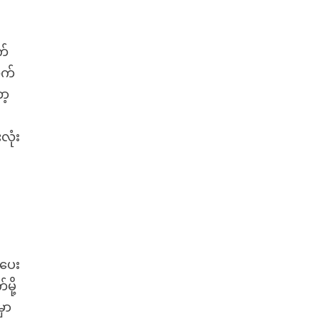
က်
လက်
ာ့
လုံး
်ပေး
ို့
ှာ