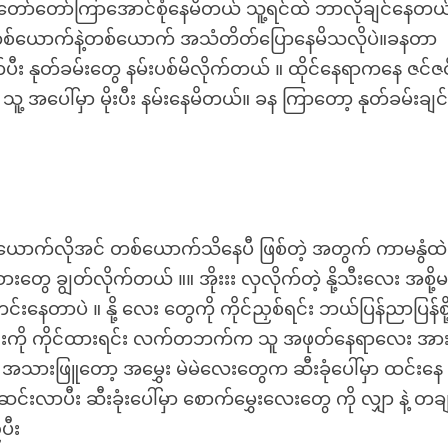
ျင်းတော်တော်ကြာအောင်စုံနေမိတယ် သူ့ရင်ထဲ ဘာလိုချင်နေတယ
ကို တစ်ယောက်နဲ့တစ်ယောက် အသံတိတ်ပြောနေမိသလိုပဲ။ခနတာ
လိုက်ပီး နုတ်ခမ်းတွေ နမ်းပစ်မိလိုက်တယ် ။ ထိုင်နေရာကနေ ဇင်
 အပေါ်မှာ မိုးပီး နမ်းနေမိတယ်။ ခန ကြာတော့ နုတ်ခမ်းချင်း
တစ်ယောက်လိုအင် တစ်ယောက်သိနေပီ ဖြစ်တဲ့ အတွက် ကာမနွံထဲ 
တွေ ချွတ်လိုက်တယ် ။။ အိုးးး လှလိုက်တဲ့ နို့သီးလေး အစို့မ
နေတာပဲ ။ နို့ လေး တွေကို ကိုင်ညှစ်ရင်း ဘယ်ပြန်ညာပြန်စို
င်းကို ကိုင်ထားရင်း လက်တဘက်က သူ အဖုတ်နေရာလေး အား
သားဖြူတော့ အမွှေး မဲမဲလေးတွေက ဆီးခုံပေါ်မှာ ထင်းနေ
်းလာပီး ဆီးခုံးပေါ်မှာ စောက်မွှေးလေးတွေ ကို လျှာ နဲ့ တခ
ပီး