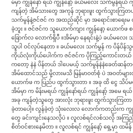
မ်မှာ ကျွန်နော် ရယ် ကျွန်နော့် ခယ်မလေး သက်မွန်ရယ် ကျ
ကျန်တဲ့ အိမ်သားတွေ အကုန် ဘုရားဖူး ထွက်သွားကြတယ် ။
သက်မွန်နဲ့ဇင်ဇင် က အထည်ဆိုင် မှာ အရောင်းစာရေးမ လု
ခဲ့ဘူး ။ ဇင်ဇင်က သူယောက်ကျား ကျွန်နော့ ယောက်ဖ 
ခြောက်လ လောက်ရှိပီ ။အိမ်မှာ နေရင်းနဲ့ပဲ ခယ်မလေး
သူပါ ဝင်လုပ်နေတာ ။ ခယ်မလေး သက်မွန် က ပိန်ပိန်သ
ကိုယ်လုံးကိုယ်ပေါက်က ဇင်ဇင်က ပိုကြည့်ကောင်းတယ
ကတော့ နဲနဲ ပိန်တယ် ဒါပေမယ့် သက်မွန်နဲနဲခေတ်ဆ
အိမ်ထောင်သည် မို့လားမသိ မြန်မာဝတ်စုံ ပဲ အဝတ်မျာ
ယောက်ဖ က ပြည်ပ ထွက်သွားတာ ။ အခု ထိ ငွေ သိပ်မပို့
အိမ်မှာ က မိန်းမရယ် ကျွန်နော်ရယ် ကျွန်နော့် အမေ ရယ
အခု ကျန်တဲ့သူတွေ အားလုံး ဘုရားဖူး ထွက်သွားကြတာ
ခဲ့တာပေါ့။ လွန်ခဲ့တဲ့ သုံးလေးလ လောက်ကတည်းက ကျွ
တွေ ခင်းကျင်းနေသလိုပဲ ။ လူလစ်ရင်လစ်သလို အကြည့်တွေ
စိတ်ဝင်စားနေမိတာ ။ လူလစ်ရင် ကျွန်နော့် ရှေ့မှာ ထမိ