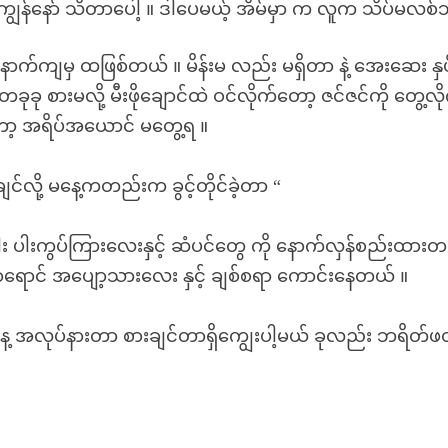
ာ ကျွန်နော် သိတာပေါ့ ။ ဒါပေမယ့် အိမ်မှာ က လူက သိပ်မလစ်ဘ
ာ နောက်ကျမှ ထဖြစ်တယ် ။ မိန်းမ လည်း မရှိတာ နဲ့ အေးဆေး နှ
ု စားမလို့ မီးဖိုချောင်ထဲ ဝင်လိုက်တော့ ဇင်ဇင်ကို တွေ့လိ
့ အရိပ်အယောင် မတွေ့ရ ။
င်လို့ မနေ့ကတည်းက ခွင့်တိုင်ခဲ့တာ “
ါး ပါးကွပ်ကြားလေးနှင့် ဆံပင်တွေ ကို နောက်လှန်စည်းထားတ
ရောင် အပျော့သားလေး နှင့် ချစ်စရာ ကောင်းနေတယ် ။
ဒီနေ့ အလုပ်နားတာ စားချင်တာရှိကျွေးပါ့မယ် ခုလည်း ဘရိတ်ဖ