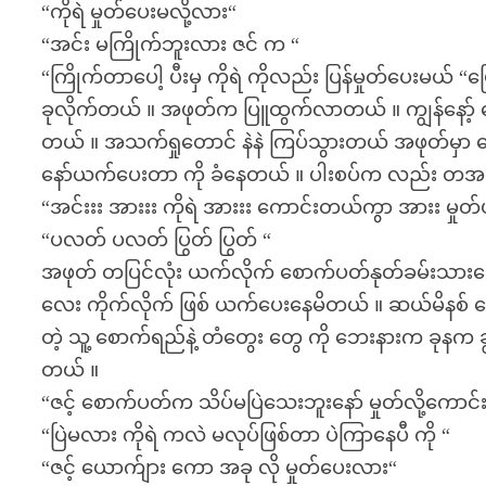
“ကိုရဲ မှုတ်ပေးမလို့လား“
“အင်း မကြိုက်ဘူးလား ဇင် က “
“ကြိုက်တာပေါ့ ပီးမှ ကိုရဲ ကိုလည်း ပြန်မှုတ်ပေးမယ် “ပ
ခုလိုက်တယ် ။ အဖုတ်က ပြူထွက်လာတယ် ။ ကျွန်နော့် ခေါင
တယ် ။ အသက်ရှုတောင် နဲနဲ ကြပ်သွားတယ် အဖုတ်မှာ စေ
နော်ယက်ပေးတာ ကို ခံနေတယ် ။ ပါးစပ်က လည်း တအင်းအ
“အင်းးး အားးး ကိုရဲ အားးး ကောင်းတယ်ကွာ အားး မှုတ
“ပလတ် ပလတ် ပြွတ် ပြွတ် “
အဖုတ် တပြင်လုံး ယက်လိုက် စောက်ပတ်နုတ်ခမ်းသားတွေ ဖ
လေး ကိုက်လိုက် ဖြစ် ယက်ပေးနေမိတယ် ။ ဆယ်မိနစ် လ
တဲ့ သူ့ စောက်ရည်နဲ့ တံတွေး တွေ ကို ဘေးနားက ခုနက ခ
တယ် ။
“ဇင့် စောက်ပတ်က သိပ်မပြဲသေးဘူးနော် မှုတ်လို့ကောင
“ပြဲမလား ကိုရဲ ကလဲ မလုပ်ဖြစ်တာ ပဲကြာနေပီ ကို “
“ဇင့် ယောက်ျား ကော အခု လို မှုတ်ပေးလား“