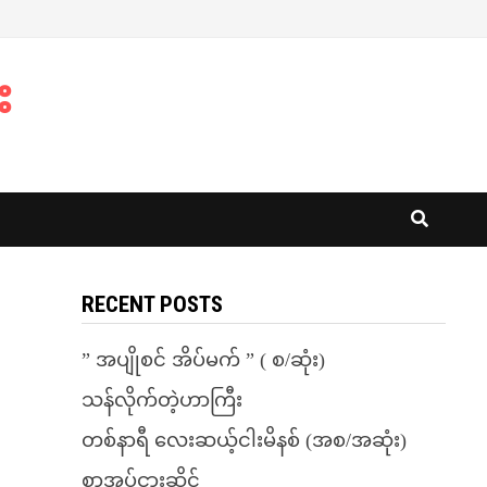
း
RECENT POSTS
” အပျိုစင် အိပ်မက် ” ( စ/ဆုံး)
သန်လိုက်တဲ့ဟာကြီး
တစ်နာရီ လေးဆယ့်ငါးမိနစ် (အစ/အဆုံး)
စာအုပ်ငှားဆိုင်