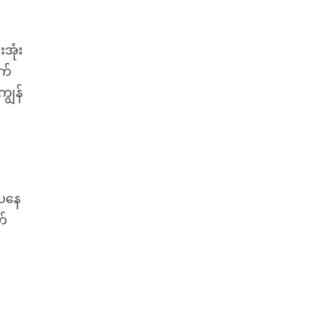
းအုံး
ုက်
ျွန်
ပေနေ
က်