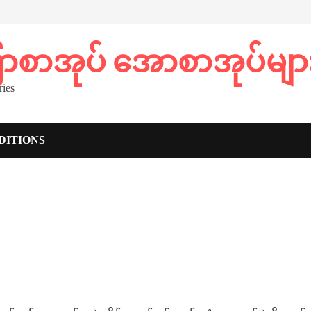
ပြာစာအုပ် အောစာအုပ်မျာ
ies
DITIONS