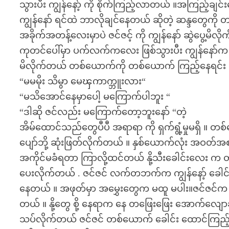
သွားပီး ကျွန်နော့် ကို စိုက်ကြည့်လာတယ် ။အကြည့်ခ
ကျွန်နော် ရင်ထဲ ဘာလိုချင်နေတယ် ဆိုတဲ့ ဆန္ဒတွေ
အခိုက်အတန့်လေးမှာပဲ ဇင်ဇင့် ကို ကျွန်နော် ဆွဲပွေ့မိ
ကုတင်ပေါ်မှာ ပက်လက်ကလေး ဖြစ်သွားပီး ကျွန်နော်က သူ့
မိလိုက်တယ် တစ်ယောက်ကို တစ်ယောက် ကြည့်နေရင်း
“မမမိုး သိမွာ မေၾကာက္ဘူးလား“
“မသိအောင်နေမှာပေါ့ မကြောက်ပါဘူး “
“ဒါဆို ဇင်လည်း မကြောက်တော့ဘူးနော် “တဲ့
အိမ်ထောင်သည်တွေပီပီ အရာရာ ကို ရှက်ရွံ့မှုမရှိ ။ 
ပျော်ဘို့ ဆုံးဖြတ်လိုက်တယ် ။ နှစ်ယောက်လုံး အဝတ်အစား
အကိုင်မခံရတာ ကြာလို့ထင်တယ် နို့သီးခေါင်းလေး က တင်း
ပေးလိုက်တယ် . ဇင်ဇင် လက်တဘက်က ကျွန်နော့် ခေါ
နေတယ် ။ အဖုတ်မှာ အမွှေးတွေက မထူ မပါး။ဇင်ဇင်က အ
တယ် ။ နို့တွေ စို့ နေရာက နေ တဖြေးဖြေး အောက်လျောဆင
သပ်လိုက်တယ် ဇင်ဇင် တစ်ယောက် ခေါင်း ထောင်ကြည့်