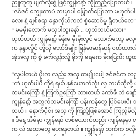
ညူတူတူ မျက်လုံးရွဲ ဖြင့်ကျွန်နော့် ကိုကြည့်ပြောတယ် ။
“ဇင်ဇင် ကျွေးတာပဲ စားမှာပါ မြှောက်ပြောတာ မဟုတ
လေး နဲ့ ချစ်စရာ ခန္ဒာကိုယ်ကလဲ စွဲဆောင်မှု ရှိတယ်လေ
“ မမမိုးလောက် မလှပါဘူးနော် .. ဟုတ်တယ်မလား“
ဟုတ်တယ် ကျွန်နော့် မိန်းမ မိုးမိုးလွင် လောက်တော့ မလှပါ ။
က နန္ဒာလှိုင် တို့လို ဘော်ဒီမျိုး မြန်မာဆန်ဆန် ဝတ်
အဲ့အလှ ကို စွဲ မက်လွန်းလို့ မိုးကို မရမက ခိုးပြေးပီး
“လှပါတယ် မိုးက လည်း အလှ တမျိုးပေါ့ ဇင်ဇင်က လည်း
“ကဲ ဟုတ်ပါပီ ကိုရဲ ရယ် နှစ်ယောက်လုံး လှ တယ်ဆိုလို့
ထမင်းကြော် နဲ့ ကြက်ဥကြော် ထားတယ် ကော်ဖီ လဲ ဖျော်
ကျွန်နော့် အတွက်ထမင်းကြော် ပန်းကန်တွေ ပြင်ပေးပီး သူန
တယ် ။ နောက်ပိုင်း အလှ ကို ကြည့်ဖြစ်အောင် ကြည့်မိ
။ ဒီနေ့ အိမ်မှာ ကျွန်နော် တစ်ယောက်တည်း ကျန်နေမ
က လဲ အထာတွေ ပေးနေတယ် ။ ကျွန်နော့် ဘက်က စလိုက