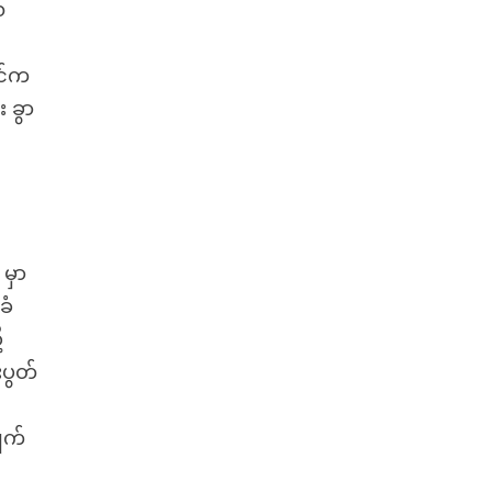
်
ဇင်က
 ခွာ
မှာ
ခံ
့
ပွတ်
ျက်