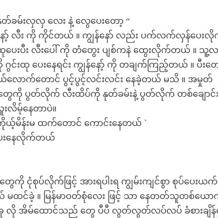
 နုတ်ခမ်းလှလှ လေး နဲ့ လွေပေးတော့ “
် လီး ကို ကိုင်တယ် ။ ကျွန်နော် လည်း ပက်လက်လှန်ပေးလို
်းထုပေးပီး လီးပေါ် ကို တံတွေး ပျစ်ကနဲ ထွေးလိုက်တယ် ။ သူ့
ို ဂွင်းထု ပေးနေရင်း ကျွန်နော့် ကို တချက်ကြည့်တယ် ။ ပီးတေ
ဘယ်လောက်တောင် ပွင့်ပွင့်လင်းလင်း နေခဲ့တယ် မသိ ။ အမှုတ်
ကို ပွတ်လိုက် လီးထိပ်ကို နုတ်ခမ်းနဲ့ ပွတ်လိုက် တစ်ချောင်း
် လူးလိမ့်နေတာပဲ။
ကိုယ့်မိန်းမ ထက်တောင် ကောင်းနေတယ် `
ပ်ပေးနေလိုက်တယ်
ေကို ငုံစုပ်လိုက်ဖြင့် အားရပါးရ ကျွမ်းကျင်စွာ စုပ်ပေးယက
ထင်ခဲ့ ။ မြန်မာဝတ်စုံလေး ဖြင့် သာ နေတတ်သူတစ်ယောက်မ
ု လို အိမ်ထောင်သည် တွေ ပီပီ လွတ်လွတ်လပ်လပ် ခံစားချိန်မ