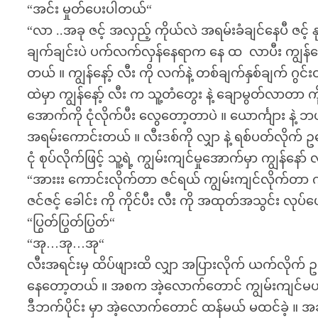
“အင်း မှုတ်ပေးပါတယ်“
“လာ ..အခု ဇင့် အလှည့် ကိုယ်လဲ အရမ်းခံချင်နေပီ ဇင့်
ချက်ချင်းပဲ ပက်လက်လှန်နေရာက နေ ထ လာပီး ကျွန်နော့
တယ် ။ ကျွန်နော့် လီး ကို လက်နဲ့ တစ်ချက်နှစ်ချက် ဂွင
ထဲမှာ ကျွန်နော့် လီး က သူ့တံတွေး နဲ့ ချောမွတ်လာတာ က
အောက်ကို ငုံလိုက်ပီး လွေတော့တာပဲ ။ ယောင်္ကျား နဲ့ 
အရမ်းကောင်းတယ် ။ လီးဒစ်ကို လျှာ နဲ့ ရစ်ပတ်လိုက် ဥတွေ
ငုံ စုပ်လိုက်ဖြင့် သူ့ရဲ့ ကျွမ်းကျင်မှုအောက်မှာ ကျွန်နော
“အားးး ကောင်းလိုက်တာ ဇင်ရယ် ကျွမ်းကျင်လိုက်တာ 
ဇင်ဇင့် ခေါင်း ကို ကိုင်ပီး လီး ကို အထုတ်အသွင်း လု
“ပြွတ်ပြွတ်ပြွတ်“
“အု…အု…အု“
လီးအရင်းမှ ထိပ်ဖျားထိ လျှာ အပြားလိုက် ယက်လိုက် ဥတွ
နေတော့တယ် ။ အစက အဲ့လောက်တောင် ကျွမ်းကျင်မယ် မ
ဒီဘက်ပိုင်း မှာ အဲ့လောက်တောင် ထန်မယ် မထင်ခဲ့ ။ အခ