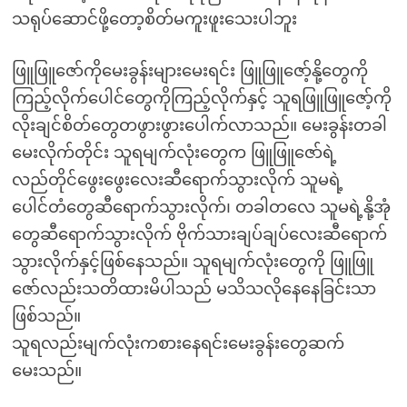
သရုပ်ဆောင်ဖို့တော့စိတ်မကူးဖူးသေးပါဘူး
ဖြူဖြူဇော်ကိုမေးခွန်းများမေးရင်း ဖြူဖြူဇော့်နို့တွေကို
ကြည့်လိုက်ပေါင်တွေကိုကြည့်လိုက်နှင့် သူရဖြူဖြူဇော့်ကို
လိုးချင်စိတ်တွေတဖွားဖွားပေါက်လာသည်။ မေးခွန်းတခါ
မေးလိုက်တိုင်း သူရမျက်လုံးတွေက ဖြူဖြူဇော်ရဲ့
လည်တိုင်ဖွေးဖွေးလေးဆီရောက်သွားလိုက် သူမရဲ့
ပေါင်တံတွေဆီရောက်သွားလိုက်၊ တခါတလေ သူမရဲ့နို့အုံ
တွေဆီရောက်သွားလိုက် ဗိုက်သားချပ်ချပ်လေးဆီရောက်
သွားလိုက်နှင့်ဖြစ်နေသည်။ သူရမျက်လုံးတွေကို ဖြူဖြူ
ဇော်လည်းသတိထားမိပါသည် မသိသလိုနေနေခြင်းသာ
ဖြစ်သည်။
သူရလည်းမျက်လုံးကစားနေရင်းမေးခွန်းတွေဆက်
မေးသည်။