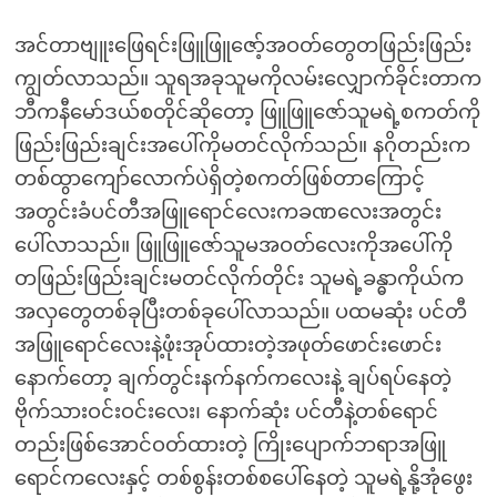
အင်တာဗျူးဖြေရင်းဖြူဖြူဇော့်အဝတ်တွေတဖြည်းဖြည်း
ကျွတ်လာသည်။ သူရအခုသူမကိုလမ်းလျှောက်ခိုင်းတာက
ဘီကနီမော်ဒယ်စတိုင်ဆိုတော့ ဖြူဖြူဇော်သူမရဲ့စကတ်ကို
ဖြည်းဖြည်းချင်းအပေါ်ကိုမတင်လိုက်သည်။ နဂိုတည်းက
တစ်ထွာကျော်လောက်ပဲရှိတဲ့စကတ်ဖြစ်တာကြောင့်
အတွင်းခံပင်တီအဖြူရောင်လေးကခဏလေးအတွင်း
ပေါ်လာသည်။ ဖြူဖြူဇော်သူမအဝတ်လေးကိုအပေါ်ကို
တဖြည်းဖြည်းချင်းမတင်လိုက်တိုင်း သူမရဲ့ခန္ဓာကိုယ်က
အလှတွေတစ်ခုပြီးတစ်ခုပေါ်လာသည်။ ပထမဆုံး ပင်တီ
အဖြူရောင်လေးနဲ့ဖုံးအုပ်ထားတဲ့အဖုတ်ဖောင်းဖောင်း
နောက်တော့ ချက်တွင်းနက်နက်ကလေးနဲ့ ချပ်ရပ်နေတဲ့
ဗိုက်သားဝင်းဝင်းလေး၊ နောက်ဆုံး ပင်တီနဲ့တစ်ရောင်
တည်းဖြစ်အောင်ဝတ်ထားတဲ့ ကြိုးပျောက်ဘရာအဖြူ
ရောင်ကလေးနှင့် တစ်စွန်းတစ်စပေါ်နေတဲ့ သူမရဲ့နို့အုံဖွေး