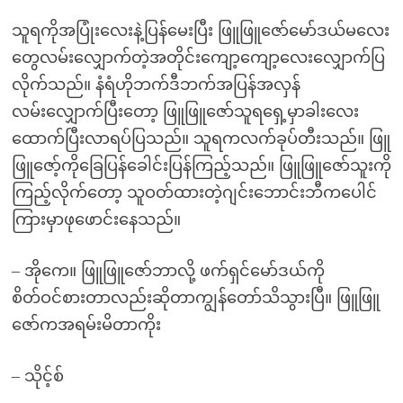
သူရကိုအပြုံးလေးနဲ့ပြန်မေးပြီး ဖြူဖြူဇော်မော်ဒယ်မလေး
တွေလမ်းလျှောက်တဲ့အတိုင်းကျော့ကျော့လေးလျှောက်ပြ
လိုက်သည်။ နံရံဟိုဘက်ဒီဘက်အပြန်အလှန်
လမ်းလျှောက်ပြီးတော့ ဖြူဖြူဇော်သူရရှေ့မှာခါးလေး
ထောက်ပြီးလာရပ်ပြသည်။ သူရကလက်ခုပ်တီးသည်။ ဖြူ
ဖြူဇော့်ကိုခြေပြန်ခေါင်းပြန်ကြည့်သည်။ ဖြူဖြူဇော်သူးကို
ကြည့်လိုက်တော့ သူဝတ်ထားတဲ့ဂျင်းဘောင်းဘီကပေါင်
ကြားမှာဖုဖောင်းနေသည်။
– အိုကေ။ ဖြူဖြူဇော်ဘာလို့ ဖက်ရှင်မော်ဒယ်ကို
စိတ်ဝင်စားတာလည်းဆိုတာကျွန်တော်သိသွားပြီ။ ဖြူဖြူ
ဇော်ကအရမ်းမိတာကိုး
– သိုင့်စ်