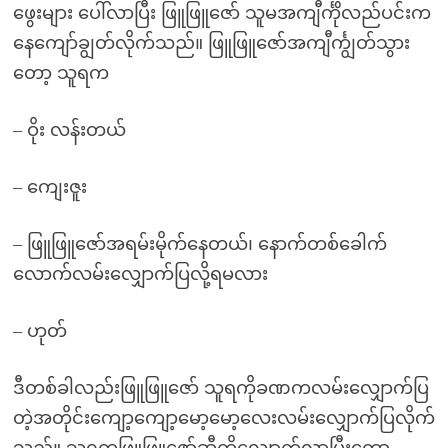
ဖွေးများ ပေါ်လာပြီး ဖြူဖြူဇော် သူမအကျီင်္ကိုလည်ပင်းက
နေကျော်ချွတ်လိုက်သည်။ ဖြူဖြူဇော်အကျီင်္ကျွတ်သွား
တော့ သူရက
– ဝိုး လန်းတယ်
– ကျေးဇူး
– ဖြူဖြူဇော်အရမ်းမိုက်နေတယ်၊ နောက်တစ်ခေါက်
လောက်လမ်းလျှောက်ပြလို့ရမလား
– ဟုတ်
ဒီတစ်ခါလည်းဖြူဖြူဇော် သူရကိုခဏကလမ်းလျှောက်ပြ
တဲ့အတိုင်းကျော့ကျော့မော့မော့လေးလမ်းလျှောက်ပြလိုက်