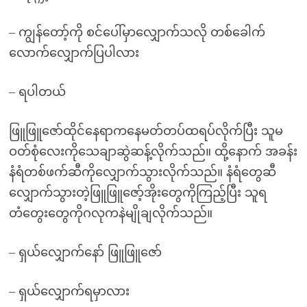
– ကျွန်တော့်ကို စင်ပေါ်မှာလျှောက်သလို တစ်ခေါက်
လောက်လျှောက်ပြပါလား
– ရပါတယ်
ဖြူဖြူဇော်ထိုင်နေရာကနေမတ်တပ်ထရပ်လိုက်ပြီး သူမ
ဝတ်စုံလေးကိုသေချာဆွဲဆန့်လိုက်သည်။ ထို့နောက် အခန်း
နံရံတစ်ဖက်ဆီကိုလျှောက်သွားလိုက်သည်။ နံရံတွေဆီ
လျှောက်သွားတဲ့ဖြူဖြူဇော့်အိုးတွေကိုကြည့်ပြီး သူရ
တံတွေးတွေကိုဂလုကနဲမျိုချလိုက်သည်။
– ရှယ်လျှောက်နော် ဖြူဖြူဇော်
– ရှယ်လျှောက်ရမှာလား