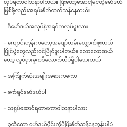
လုပ်ရတာဝါသနာပါတယ်။ ပြီးတော့အောင်မြင်တဲ့မော်ဒယ်
ဖြစ်ဖို့လည်းအရမ်းစိတ်ထက်သန်နေတယ်။
– ဒီမော်ဒယ်အလုပ်နဲ့အရင်ကလုပ်ဖူးလား
– ကျောင်းတုန်းကတော့အပျော်တမ်းလျှောက်ဖူးတယ်
ပြိုင်ပွဲတွေလည်းဝင်ပြိုင်ဖူးပါတယ်။ လောလောဆယ်
တော့ လှုပ်ရှားမှုကဒီလောက်ထိပဲရှိပါသေးတယ်
– အကြိုက်ဆုံးအမျိုးအစားကကော
– ဖက်ရှင်မော်ဒယ်ပါ
– သရုပ်ဆောင်ရတာကောဝါသနာပါလား
– ခုထိတော့ မော်ဒယ်ပိုင်းကိုပိုပြီးစိတ်သန်နေတုန်းပါပဲ