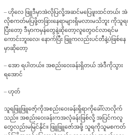
– ဟိုလေ ဖြူဒီမှာအဲလိုပြလို့အဆင်မပြေဖူးထင်တယ်၊ အဲ
လိုစကတ်မပြဖို့တခြားနေရာများရှိမလားမသိဘူး ကိုသူရ၊
ပြီးတော့ ဒီမှာကမှန်တွေနဲ့ဆိုတော့လူတွေဝင်လာရင်မ
ကောင်းဘူးလေ၊ နောက်ပြီး ဖြူကလည်းပင်တီနဲ့ပဲဖြစ်နေ
မှာဆိုတော့
– အော ရပါတယ်။ အစည်းဝေးခန်းရှိတယ် အဲဒီကိုသွား
ရအောင်
– ဟုတ်
သူရဖြူဖြူဇော့်ကိုအစည်းဝေးခန်းရှိရာကိုခေါ်လာလိုက်
သည်။ အစည်းဝေးခန်းကအလုံခန်းဖြစ်လို့ အပြင်ကလူ
တွေလည်းမမြင်နိုင်။ ဖြူဖြူဇော်အဖို့ သူရကိုသူမစကတ်