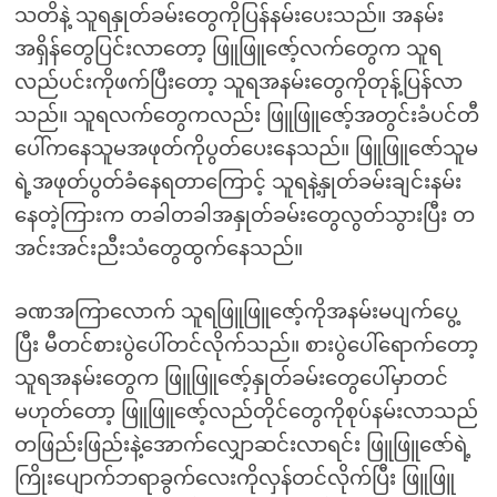
သတိနဲ့ သူရနှုတ်ခမ်းတွေကိုပြန်နမ်းပေးသည်။ အနမ်း
အရှိန်တွေပြင်းလာတော့ ဖြူဖြူဇော့်လက်တွေက သူရ
လည်ပင်းကိုဖက်ပြီးတော့ သူရအနမ်းတွေကိုတုန့်ပြန်လာ
သည်။ သူရလက်တွေကလည်း ဖြူဖြူဇော့်အတွင်းခံပင်တီ
ပေါ်ကနေသူမအဖုတ်ကိုပွတ်ပေးနေသည်။ ဖြူဖြူဇော်သူမ
ရဲ့အဖုတ်ပွတ်ခံနေရတာကြောင့် သူရနဲ့နှုတ်ခမ်းချင်းနမ်း
နေတဲ့ကြားက တခါတခါအနှုတ်ခမ်းတွေလွတ်သွားပြီး တ
အင်းအင်းညီးသံတွေထွက်နေသည်။
ခဏအကြာလောက် သူရဖြူဖြူဇော့်ကိုအနမ်းမပျက်ပွေ့
ပြီး မီတင်စားပွဲပေါ်တင်လိုက်သည်။ စားပွဲပေါ်ရောက်တော့
သူရအနမ်းတွေက ဖြူဖြူဇော့်နှုတ်ခမ်းတွေပေါ်မှာတင်
မဟုတ်တော့ ဖြူဖြူဇော့်လည်တိုင်တွေကိုစုပ်နမ်းလာသည်
တဖြည်းဖြည်းနဲ့အောက်လျှောဆင်းလာရင်း ဖြူဖြူဇော်ရဲ့
ကြိုးပျောက်ဘရာခွက်လေးကိုလှန်တင်လိုက်ပြီး ဖြူဖြူ