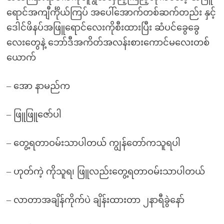
ရောင်အကျီင်္ကိုယ်ကြပ် အပေါ်အောက်တစ်ဆက်တည်း နှင့်
ဒေါင်ဖိနပ်အဖြူရောင်လေးကိုစီးထားပြီး ဆံပင်ခွေခွေ
လေးတွေနဲ့ ဘော်ဒီအကိတ်အလန်းစားကောင်မလေးတစ်
ယောက်
– အော နာမည်က
– ဖြူဖြူဇော်ပါ
– တွေ့ရတာဝမ်းသာပါတယ် ကျွန်တော်ကသူရပါ
– ဟုတ်ကဲ့ ကိုသူရ၊ ဖြူလည်းတွေ့ရတာဝမ်းသာပါတယ်
– လာတာအချိန်ကိုက်ပဲ ချိန်းထားတာ ၂နာရီခွဲနော်