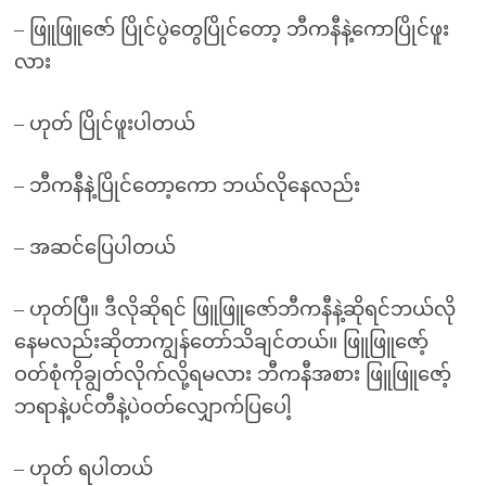
– ဖြူဖြူဇော် ပြိုင်ပွဲတွေပြိုင်တော့ ဘီကနီနဲ့ကောပြိုင်ဖူး
လား
– ဟုတ် ပြိုင်ဖူးပါတယ်
– ဘီကနီနဲ့ပြိုင်တော့ကော ဘယ်လိုနေလည်း
– အဆင်ပြေပါတယ်
– ဟုတ်ပြီ။ ဒီလိုဆိုရင် ဖြူဖြူဇော်ဘီကနီနဲ့ဆိုရင်ဘယ်လို
နေမလည်းဆိုတာကျွန်တော်သိချင်တယ်။ ဖြူဖြူဇော့်
ဝတ်စုံကိုချွတ်လိုက်လို့ရမလား ဘီကနီအစား ဖြူဖြူဇော့်
ဘရာနဲ့ပင်တီနဲ့ပဲဝတ်လျှောက်ပြပေါ့
– ဟုတ် ရပါတယ်