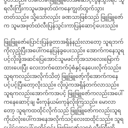
ပွတ်သည်။ တခါတခါဖြူဖြူဇော်အဆောင့်လွန်သွားရင် သူ
ရလီးကြီးကသူမအဖုတ်ထဲကနေကျွတ်ထွက်သွား
တတ်သည်။ သို့သော်လည်း ခဏသာဖြစ်သည် ဖြူဖြူဇော်
က သူမအဖုတ်ထဲလီးပြန်သွင်းကာပြန်ဆောင့်ပေးသည်။
ဖြူဖြူဇော်ပြောင်းပြန်ခွတာအရှိန်နည်းလာတော့ သူရဘက်
ကိုလှည့်ပြီးအပေါ်ကနေပြန်ခွပေးသည်။ အောက်ကနေသူရ
ပင့်လိုးဖို့အဆင်ပြေအောင်သူမဖင်ကိုအသာလေးမြောက်
ထားပေးပြီး လေးဘက်ထောက်ပုံစံနှင့်နေပေးလိုက်သည်။
သူရကလည်းအလိုက်သိတဲ့ ဖြူဖြူဇော့်ကိုအောက်ကနေ
ပင့်ပင့်ပြီးတော့လိုးသည်။ လိုးပွဲကအရှိန်တက်လာသည်။
သူရကလည်းအောက်ကအပင့် ဖြူဖြူဇော်ကလည်းအပေါ်
ကနေဆောင့်ချ မီးကုန်ယမ်းကုန်လိုးကြသည်။ မောလာ
တော့ သူရကထထိုင်လိုက်သည် ဖြူဖြူဇော်ကလည်းသူရ
ကိုယ်လုံးပေါ်ကအနေအလိုက်သင့်လေးထထိုင်သည်။ သူရ
ပေါင်တွေပေါ်မှာထိုင်ရင်း ဖြူဖြူဇော်သူရရဲ့လီးကြီးကို