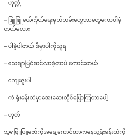
– ဟုတ္ကဲ့
– ဖြူဖြူဇော်ကိုယ်ရေးမှတ်တမ်းတွေဘာတွေကောပါခဲ့
တယ်မလား
– ပါခဲ့ပါတယ် ဒီမှာပါကိုသူရ
– သေချာပြင်ဆင်လာခဲ့တာပဲ ကောင်းတယ်
– ကျေးဇူးပါ
– ကဲ ရုံးခန်းထဲမှာအေးဆေးထိုင်ပြောကြတာပေါ့
– ဟုတ်
သူရဖြူဖြူဇော်ကိုအရှေ့ကောင်တာကနေသူ့ရုံးခန်းထဲကို