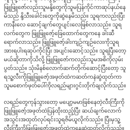
ဖြူဖြူဇော်လည်းသူမနို့တွေကိုသူမပြန်ကိုင်ကာဆုပ်နယ်နေ
မိသည် နို့သီးခေါင်းတွေကိုဆွဲနေမိသည်။ သူရကလည်းပြီး
ကာနီးလေ ဆောင့်ချက်တွေပျင်းလေဖြစ်လာသည်။ သူရ
လက်တွေက ဖြူဖြူဇော့်ခြေထောက်တွေကနေ ခါးဆီ
ရောက်လာသည်။ ဖြူဖြူဇော့်ခါးကျဉ်ကျဉ်လေးကိုသူရ
အားရပါးရဆုပ်ကိုင်ပြီး အပျင်းဆောင့်သည်။ သူရပြီးတော့
မယ်ဆိုတာကိုသိလို့ ဖြူဖြူဇော်ကလည်းသူမအစိကိုလှမ်း
ပွတ်သည်။ သုံးမိနစ်လောက်ဆက်တိုက်ဆောင့်ပြီးတော့ သူ
ရသူ့လီးကိုဖြူဖြူဇော့်အဖုတ်ထဲကဆတ်ကနဲဆွဲထုတ်ကာ
သူမစောက်ဖုတ်ပေါ်ကိုလရည်များဂွင်းတိုက်ချလိုက်သည်။
လရည်တွေကုန်သွားတော့ မပျော့မမာဖြစ်နေတဲ့လီးကြီးကို
ဖြူဖြူဇော့်အဖုတ်ထဲပြန်ထိုးထည့်ပြီး ဆယ်ချက်လောက်
အသွင်းအထုတ်လုပ်ရင်းသူရဇိမ်ယူလိုက်သည်။ ပြီးမှသူ့
လီးကြီးကိုဖြူဖြူဇော့်အဖုတ်ထဲကနေဆွဲထုတ်လိုက်သည်။