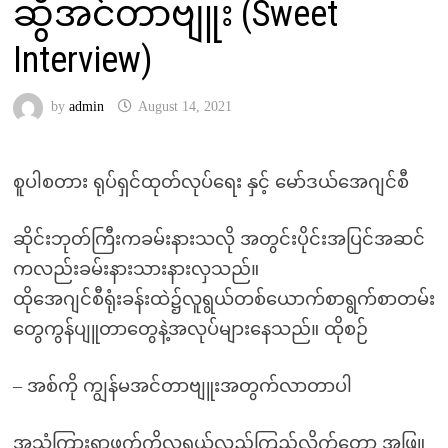
ဆွိအင်တာဗျူး (Sweet
Interview)
by
admin
August 14, 2021
စူပါစတား ရုပ်ရှင်ထုတ်လုပ်ရေး နှင့် မော်ဒယ်အေဂျင်စီ
ဆိုင်းဘုတ်ကြီးကခမ်းနားသလို အတွင်းပိုင်းအပြင်အဆင်
ကလည်းခမ်းနားသားနားလှသည်။
ထိုအေဂျင်စီရုံးခန်းထဲ၌လူရွယ်တစ်ယောက်စာရွက်စာတမ်း
တွေကွန်ပျူတာတွေနဲ့အလုပ်များနေသည်။ ထိုစဉ်
– အစ်ကို ကျွန်မအင်တာဗျူးအတွက်လာတာပါ
အသံကြားရာဖက်ကိုလူရွယ်လှည့်ကြည့်လိုက်တော့ အဖြူ