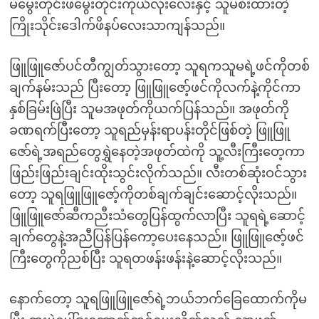
မိမွေးတိုင်းဖမွေးတိုင်းကိုယ်လုံးလေးနှင့် သူမစီးထားတဲ့
ကြိုးသိုင်းဒေါက်ဖိနပ်လေးသာကျန်သည်။
ဖြူဖြူဇော်ပင်တီကျွတ်သွားတော့ သူရကသူမရဲ့ဖင်ကိုတစ်
ချက်နမ်းသည် ပြီးတော့ ဖြူဖြူဇော့်ဖင်ကိုလက်နဲ့ကိုင်ကာ
နှစ်ခြမ်းဖြဲပြီး သူမအဖုတ်ကိုယက်ပြန်သည်။ အဖုတ်ကို
ခဏရက်ပြီးတော့ သူရည်မှန်းရာပန်းတိုင်ဖြစ်တဲ့ ဖြူဖြူ
ဇော်ရဲ့အရည်တွေရွှဲနေတဲ့အဖုတ်ထဲကို သူ့လီးကြီးတေ့ကာ
ဖြည်းဖြည်းချင်းထိုးသွင်းလိုက်သည်။ လီးတစ်ဆုံးဝင်သွား
တော့ သူရဖြူဖြူဇော့်ကိုတစ်ချက်ချင်းဆောင့်လိုးသည်။
ဖြူဖြူဇော်ဆီကညီးသံတွေပြန်ထွက်လာပြီး သူရရဲ့ဆောင့်
ချက်တွေနဲ့အညီပြန်ပြန်ကော့ပေးနေသည်။ ဖြူဖြူဇော့်ဖင်
ကြီးတွေကိုညစ်ပြီး သူရတဖန်းဖန်းနဲ့ဆောင့်လိုးသည်။
နောက်တော့ သူရဖြူဖြူဇော်ရဲ့ဘယ်ဘက်ခြေထောက်ကိုမ