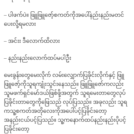
– ပါဖက်ပဲ။ ဖြူဖြူဇော့်စကတ်ကိုအပေါ်နည်းနည်းမတင်
ပေးလို့ရမလား
– အင်းး ဒီလောက်ထိလား
– နည်းနည်းလောက်ထပ်မပါဦး
မေးခွန်းတွေမေးလိုက် လမ်းလျှောက်ပြခိုင်းလိုက်နှင့် ဖြူ
ဖြူဇော့်ကိုသူရကျုံးသွင်းနေသည်။ ဖြူဖြူဇော်ကလည်း
သူမဖက်ရှင်မော်ဒယ်ဖြစ်ဖို့အတွက် သူရမေးတာတွေလုပ်
ပြခိုင်းတာတွေကိုဖြေသည် လုပ်ပြသည်။ အခုလည်း သူရ
ကသူ့စကတ်အတိုလေးကိုအပေါ်ပင့်ပြခိုင်းတော့
အနည်းငယ်ပင့်ပြသည်။ သူ့ကနောက်ထပ်နည်းနည်းပိုပင့်
ပြခိုင်းတော့