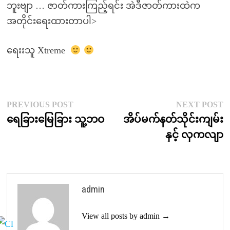
ဘူးဗျာ … ဇာတ်ကားကြည့်ရင်း အဲဒီဇာတ်ကားထဲက
အတိုင်းရေးထားတာပါ>
ရေးးသူ Xtreme
Post
Previous
N
PREVIOUS POST
NEXT POST
post:
p
ရေခြားမြေခြား သူ့ဘဝ
အိပ်မက်နတ်သိုင်းကျမ်း
navigation
နှင့် လှကလျာ
admin
View all posts by admin →