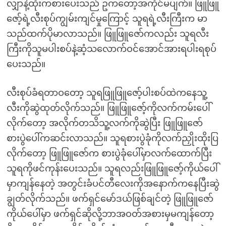
လျှာနဲ့ထိုးကစားပေးသည် ဥကတော့အကိုင်မပျက်။ ဖြူဖြူ
ဇော့်ရဲ့လီးစုပ်ကျွမ်းကျင်မှုကြောင့် သူရရဲ့လီးကြီးက မာ
သည်ထက်ပိုမာလာသည်။ ဖြူဖြူဇော်ကလည်း သူရလီး
ကြီးကိုသူမပါးစပ်နဲ့ဆံ့သလောက်ဝင်အောင်အားရပါးရစုပ်
ပေးသည်။
လီးစုပ်ခံရတာဝတော့ သူရဖြူဖြူဇော့်ပါးစပ်ထဲကနေသူ့
လီးကိုဆွဲထုတ်လိုက်သည်။ ဖြူဖြူဇော့်ကိုလက်ကမ်းပေါ်
လိုက်တော့ အလိုက်တသိသူ့လက်ကိုဆွဲပြီး ဖြူဖြူဇော်
စားပွဲပေါ်ကဆင်းလာသည်။ သူရစားပွဲခုံကိုလက်ညှိုးထိုးပြ
လိုက်တော့ ဖြူဖြူဇော်က စားပွဲခုံပေါ်မှာလက်ထောက်ပြီး
သူရကိုဖင်ကုန်းပေးသည်။ သူရလည်းဖြူဖြူဇော့်ကိုယ်ပေါ်
မှာကျန်နေတဲ့ အတွင်းခံပင်တီလေးကိုအနောက်ကနေပြီးဆွဲ
ချွတ်လိုက်သည်။ ဖက်ရှင်မော်ဒယ်ဖြစ်ချင်တဲ့ ဖြူဖြူဇော်
ကိုယ်ပေါ်မှာ ဖက်ရှင်ဆိုလို့ဘာအဝတ်အစားမှမကျန်တော့