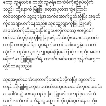
တော့ သူရတစ်ခါတည်းသူမရဲစောက်စိကိုဆွဲစုပ်လိုက်
သည်။ ထို့နောက် ဖြူဖြူဇော့်အဖုတ်အကွဲကြောင်း
တစ်လျှောက် သူ့လျှာနဲ့အထက်အောက်ပွတ်ဆွဲပြီး အဖုတ်
ကိုသေချာယက်နေသည်။ သူရသူ့လျှာကိုဖြူဖြူဇော့်
အဖုတ်ထဲကိုထိုးသွင်းပြီးမွှေပေးလိုက်တော့ စားပွဲပေါ်
ပက်လက်လှန်နေတဲ့ဖြူဖြူဇော့်ကိုယ်လုံးလေးကော့တက်
လာပြီး စားပွဲပေါ်မှာသူမရဲ့တံထောင်ဆစ်တွေနဲ့ထောက်
လိုက်ရသည်။ သူရရဲ့လျှာစွမ်းပြမှုကြောင့် အစည်းအဝေး
ခန်းထဲမှာ ဖြူဖြူဇော်ရဲ့ တအင်းအင်းတဏှတွန်သံတွေက
လှိုင်ထနေသည်။
သူရအဖုတ်ယက်နေတာကိုခဏရပ်လိုက်ပြီး သူ့လက်ခ
လည်ကိုဖြူဖြူဇော့်အဖုတ်ထဲအသွင်းအထုတ်လုပ်ပေးရင်း
အခေါင်းချဲ့ပေးနေသည်။ ဖြူဖြူဇော်ကလည်းအလိုက်
သတိလက်တစ်ဖက်နဲ့ သူမရဲ့အစိကိုလှမ်းပွတ်နေသည်။