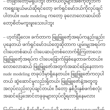
– တခြားတော့မရှိပါဘူး တကယ်လို့များအစ်ကိုတို့ဘက်
ကရွေးချယ်မယ်ဆိုရင်တော့ ဖက်ရှင်မော်ဒယ်ကိုလုပ်ချင်
ပါတယ်။ nude modeling ကတော့ ခုလောလောဆယ်ထိ
တော့စိတ်မကူးဖူးသေးပါဘူး
– ဟုတ်ပြီလေ။ ခက်တာက ဖြူဖြူဇော့်အရပ်ကနည်းနည်း
ပုနေတယ် ဖက်ရှင်မော်ဒယ်တွေဆိုတာက ပျမ်းမျှအရပ်က
ငါးပေတစ်ဆယ် ငါးပေဆယ့်တစ်လောက်ရှိကြတာလေ၊
ဖြူဖြူဇော့်အရပ်က ငါးပေခြောက်ဖြစ်နေတာခက်တယ်။
လောလောဆယ် ဖြူဖြူဇော်အတွက်အဆင်ပြေနေတာက
nude modeling တခုပဲဒီမှာရှိနေတယ်။ ဖြူဖြူဇော်ကလှပါ
တယ် ဆွဲဆောင်မှုလည်းရှိတယ်၊ ဖြူဖြူဇော်နဲ့အတူတူ
အလုပ်လည်းလုပ်ချင်တယ်။ ဒီတော့ နှစ်ဦးနှစ်ဖက်စလုံး
အဆင်ပြေအောင်တခုခုများလုပ်လို့ရတာရှိနေမလား