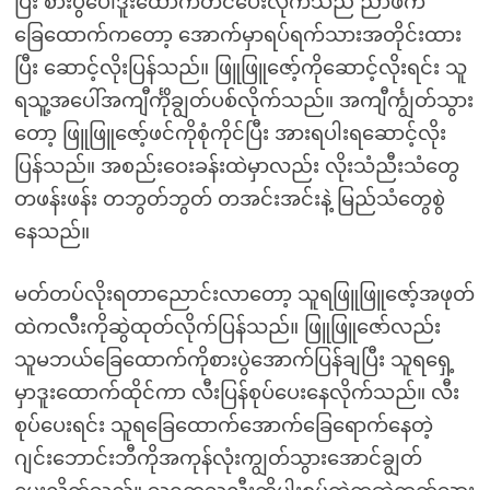
ပြီး စားပွဲပေါ်ဒူးထောက်တင်ပေးလိုက်သည် ညာဖက်
ခြေထောက်ကတော့ အောက်မှာရပ်ရက်သားအတိုင်းထား
ပြီး ဆောင့်လိုးပြန်သည်။ ဖြူဖြူဇော့်ကိုဆောင့်လိုးရင်း သူ
ရသူ့အပေါ်အကျီင်္ကိုချွတ်ပစ်လိုက်သည်။ အကျီင်္ကျွတ်သွား
တော့ ဖြူဖြူဇော့်ဖင်ကိုစုံကိုင်ပြီး အားရပါးရဆောင့်လိုး
ပြန်သည်။ အစည်းဝေးခန်းထဲမှာလည်း လိုးသံညီးသံတွေ
တဖန်းဖန်း တဘွတ်ဘွတ် တအင်းအင်းနဲ့ မြည်သံတွေစွဲ
နေသည်။
မတ်တပ်လိုးရတာညောင်းလာတော့ သူရဖြူဖြူဇော့်အဖုတ်
ထဲကလီးကိုဆွဲထုတ်လိုက်ပြန်သည်။ ဖြူဖြူဇော်လည်း
သူမဘယ်ခြေထောက်ကိုစားပွဲအောက်ပြန်ချပြီး သူရရှေ့
မှာဒူးထောက်ထိုင်ကာ လီးပြန်စုပ်ပေးနေလိုက်သည်။ လီး
စုပ်ပေးရင်း သူရခြေထောက်အောက်ခြေရောက်နေတဲ့
ဂျင်းဘောင်းဘီကိုအကုန်လုံးကျွတ်သွားအောင်ချွတ်