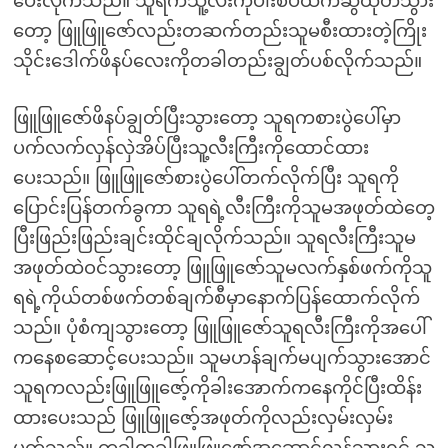
ပေးလိုက်သည်။ သူရကသူ့လီးကိုပါးစပ်ထဲကဆွဲထုတ်သွား
တော့ ဖြူဖြူဇော်လည်းတဆက်တည်းသူမစီးထားတဲ့ကြိုး
သိုင်းဒေါက်ဖိနပ်လေးကိုတခါတည်းချွတ်ပစ်လိုက်သည်။
ဖြူဖြူဇော်ဖိနပ်ချွတ်ပြီးသွားတော့ သူရကစားပွဲပေါ်မှာ
ပက်လက်လှန်လှဲအိပ်ပြီးသူ့လီးကြီးကိုထောင်ထား
ပေးသည်။ ဖြူဖြူဇော်စားပွဲပေါ်တက်လိုက်ပြီး သူရကို
ပြောင်းပြန်တက်ခွကာ သူရရဲ့လီးကြီးကိုသူမအဖုတ်ထဲတေ့
ပြီးဖြည်းဖြည်းချင်းထိုင်ချလိုက်သည်။ သူရလီးကြီးသူမ
အဖုတ်ထဲဝင်သွားတော့ ဖြူဖြူဇော်သူမလက်နှစ်ဖက်ကိုသူ
ရရဲ့ကိုယ်တစ်ဖက်တစ်ချက်စီမှာနောက်ပြန်ထောက်လိုက်
သည်။ ပုံစံကျသွားတော့ ဖြူဖြူဇော်သူရလီးကြီးကိုအပေါ်
ကနေစဆောင့်ပေးသည်။ သူမဟန်ချက်မပျက်သွားအောင်
သူရကလည်းဖြူဖြူဇော့်ကိုခါးအောက်ကနေကိုင်ပြီးထိန်း
ထားပေးသည် ဖြူဖြူဇော့်အဖုတ်ကိုလည်းလှမ်းလှမ်း