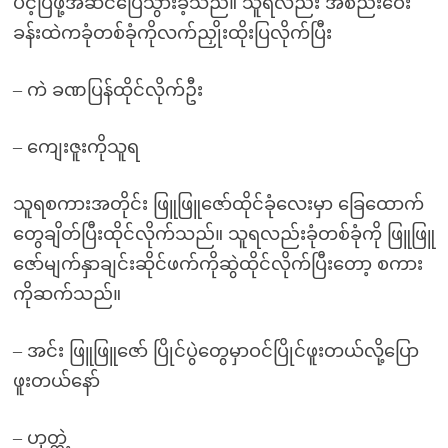
ပင့်ပြဖို့အဆင်ပြေသွားခဲ့သည်။ သူရလည်း အစည်းဝေး
ခန်းထဲကခုံတစ်ခုံကိုလက်ညှိုးထိုးပြလိုက်ပြီး
– ကဲ ခဏပြန်ထိုင်လိုက်ဦး
– ကျေးဇူးကိုသူရ
သူရစကားအတိုင်း ဖြူဖြူဇော်ထိုင်ခုံလေးမှာ ခြေထောက်
တွေချိတ်ပြီးထိုင်လိုက်သည်။ သူရလည်းခုံတစ်ခုံကို ဖြူဖြူ
ဇော်မျက်နှာချင်းဆိုင်ဖက်ကိုဆွဲထိုင်လိုက်ပြီးတော့ စကား
ကိုဆက်သည်။
– အင်း ဖြူဖြူဇော် ပြိုင်ပွဲတွေမှာဝင်ပြိုင်ဖူးတယ်လို့ပြော
ဖူးတယ်နော်
– ဟုတ္ကဲ့