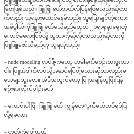
ဖြူဖြူဇော်ရဲ့စိတ်ကိုစမ်းချင်လို့ စကားနှစ်ခွသူရမေးလိုက်
ခြင်းဖြစ်သည်။ ဖြူဖြူဇော်ဘယ်လိုပြန်ဖြေမလည်းဆိုတာ
ကိုလည်း သူရနားထောင်နေမိသည်။ သူပြောချင်တဲ့စကား
အဓိပ္ပါယ်ကိုဖြူဖြူဇော်မသိမည်မဟုတ် ၂၁ရာစုမှာမွေးတဲ့
ကောင်မလေးဖြစ်လို့ သူဘာကိုဆိုလိုတာလည်းဆိုတာကို
ဖြူဖြူဇော်သိမည်ဟု သူရယုံသည်။
– nude modeling လုပ်ဖို့ကတော့ တခါမှကိုမစဉ်းစားဖူးတာ
ပါ။ ဖြူအဲဒါကိုလုပ်လို့အဆင်ပြေပါ့မလားဆိုတာလည်းမ
သေချာဘူးလေ။ အဲဒီအတွက်တော့ ဖြူအချိန်ယူပြီးပြန်
စဉ်းစားလိုက်ပါဦးမယ်
– ကောင်းပါပြီ။ ဖြူဖြူဇော် ကျွန်တေ်ာ့ကိုမတ်တပ်ရပ်ပြ
လို့ရမလား
– ဟုတ်ကဲ့ရပါတယ်