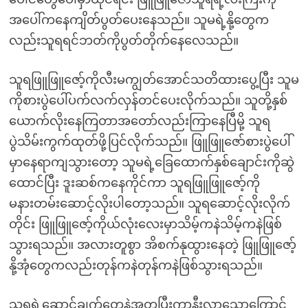
အပေါ်ကနေကျိတ်ပွတ်ပေးနေသည်။ သူမရဲ့နို့တွေက
လည်းသူရရင်ဘတ်ကိုပွတ်တိုက်နေလေသည်။
သူရဖြူဖြူဇော့်ကိုလီးမကျွတ်အောင်သတိထားပွေ့ပြီး သူမ
ကိုစားပွဲပေါ်ပက်လက်လှန်တင်ပေးလိုက်သည်။ သူတို့နှစ်
ယောက်လိုးနေကြတာအတော်လည်းကြာနေပြီမို့ သူရ
ပွဲသိမ်းကွက်ထုတ်ဖို့ပြင်လိုက်သည်။ ဖြူဖြူဇော်စားပွဲပေါ်
မှာနေရာကျသွားတော့ သူမရဲ့ခြေထောက်နှစ်ချောင်းကိုဆွဲ
ထောင်ပြီး ဒူးဆစ်ကနေကိုင်ကာ သူရဖြူဖြူဇော့်ကို
မနားတမ်းဆောင့်လိုးပါတော့သည်။ သူရဆောင့်လိုးလိုက်
တိုင်း ဖြူဖြူဇော့်ကိုယ်လုံးလေးမှာသိမ့်ကနဲသိမ့်ကနဲဖြစ်
သွားရသည်။ အလားတူစွာ အိစက်နုထွားနေတဲ့ ဖြူဖြူဇော့်
နို့အုံတွေကလည်းတုန်ကနဲတုန်ကနဲဖြစ်သွားရသည်။
သူရရဲ့ဆောင့်ချက်တွေနဲ့အတူပြီးကာနီးလာသောကြောင့်