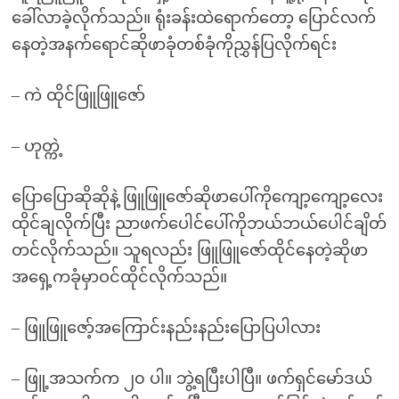
ခေါ်လာခဲ့လိုက်သည်။ ရုံးခန်းထဲရောက်တော့ ပြောင်လက်
နေတဲ့အနက်ရောင်ဆိုဖာခုံတစ်ခုံကိုညွှန်ပြလိုက်ရင်း
– ကဲ ထိုင်ဖြူဖြူဇော်
– ဟုတ္ကဲ့
ပြောပြောဆိုဆိုနဲ့ ဖြူဖြူဇော်ဆိုဖာပေါ်ကိုကျော့ကျော့လေး
ထိုင်ချလိုက်ပြီး ညာဖက်ပေါင်ပေါ်ကိုဘယ်ဘယ်ပေါင်ချိတ်
တင်လိုက်သည်။ သူရလည်း ဖြူဖြူဇော်ထိုင်နေတဲ့ဆိုဖာ
အရှေ့ကခုံမှာဝင်ထိုင်လိုက်သည်။
– ဖြူဖြူဇော့်အကြောင်းနည်းနည်းပြောပြပါလား
– ဖြူ့အသက်က ၂၀ ပါ။ ဘွဲ့ရပြီးပါပြီ။ ဖက်ရှင်မော်ဒယ်