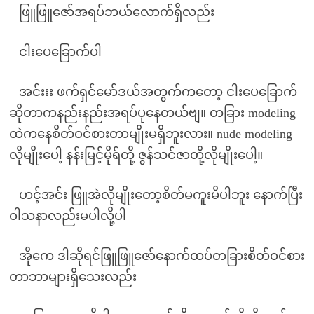
– ဖြူဖြူဇော်အရပ်ဘယ်လောက်ရှိလည်း
– ငါးပေခြောက်ပါ
– အင်းးး ဖက်ရှင်မော်ဒယ်အတွက်ကတော့ ငါးပေခြောက်
ဆိုတာကနည်းနည်းအရပ်ပုနေတယ်ဗျ။ တခြား modeling
ထဲကနေစိတ်ဝင်စားတာမျိုးမရှိဘူးလား။ nude modeling
လိုမျိုးပေါ့ နန်းမြင့်မိုရ်တို့ ဇွန်သင်ဇာတို့လိုမျိုးပေါ့။
– ဟင့်အင်း ဖြူအဲလိုမျိုးတော့စိတ်မကူးမိပါဘူး နောက်ပြီး
ဝါသနာလည်းမပါလို့ပါ
– အိုကေ ဒါဆိုရင်ဖြူဖြူဇော်နောက်ထပ်တခြားစိတ်ဝင်စား
တာဘာများရှိသေးလည်း