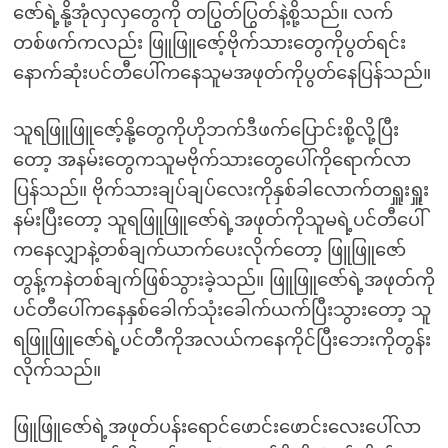
ဇော်ရဲ့နို့အုံလှလှတွေကို တပြွတ်ပြွတ်နဲ့စို့သည်။ လက်
တစ်ဖက်ကလည်း ဖြူဖြူဇော့်ဗိုက်သားတွေကိုပွတ်ရင်း
နောက်ဆုံးပင်တီပေါ်ကနေသူမအဖုတ်ကိုပွတ်နေပြန်သည်။
သူရဖြူဖြူဇော့်နို့တွေကိုဟိုဘက်ဒီဖက်ပြောင်းစို့လို့ပြီး
တော့ အနမ်းတွေကသူမဗိုက်သားတွေပေါ်ကိုရောက်လာ
ပြန်သည်။ ဗိုက်သားချပ်ချပ်လေးကိုနှစ်ခါလောက်တရှူးရှူး
နမ်းပြီးတော့ သူရဖြူဖြူဇော်ရဲ့အဖုတ်ကိုသူမရဲ့ပင်တီပေါ်
ကနေလျှာနဲ့တစ်ချက်ယာက်ပေးလိုက်တော့ ဖြူဖြူဇော်
တွန့်ကနဲတစ်ချက်ဖြစ်သွားခဲ့သည်။ ဖြူဖြူဇော်ရဲ့အဖုတ်ကို
ပင်တီပေါ်ကနေနှစ်ခေါက်သုံးခေါက်ယက်ပြီးသွားတော့ သူ
ရဖြူဖြူဇော်ရဲ့ပင်တီကိုအလယ်ကနေကိုင်ပြီးဘေးကိုတွန်း
လိုက်သည်။
ဖြူဖြူဇော်ရဲ့အဖုတ်ပန်းရောင်ဖောင်းဖောင်းလေးပေါ်လာ