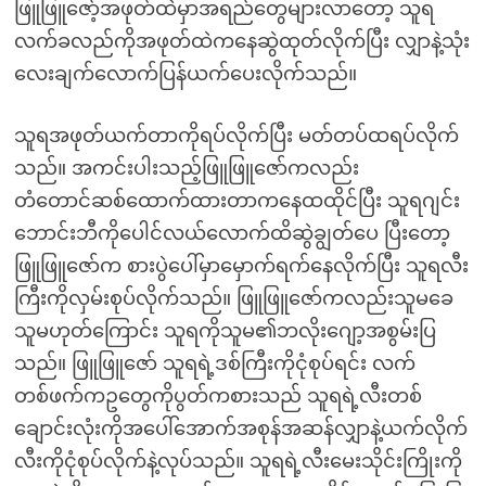
ဖြူဖြူဇော့်အဖုတ်ထဲမှာအရည်တွေများလာတော့ သူရ
လက်ခလည်ကိုအဖုတ်ထဲကနေဆွဲထုတ်လိုက်ပြီး လျှာနဲ့သုံး
လေးချက်လောက်ပြန်ယက်ပေးလိုက်သည်။
သူရအဖုတ်ယက်တာကိုရပ်လိုက်ပြီး မတ်တပ်ထရပ်လိုက်
သည်။ အကင်းပါးသည့်ဖြူဖြူဇော်ကလည်း
တံတောင်ဆစ်ထောက်ထားတာကနေထထိုင်ပြီး သူရဂျင်း
ဘောင်းဘီကိုပေါင်လယ်လောက်ထိဆွဲချွတ်ပေ ပြီးတော့
ဖြူဖြူဇော်က စားပွဲပေါ်မှာမှောက်ရက်နေလိုက်ပြီး သူရလီး
ကြီးကိုလှမ်းစုပ်လိုက်သည်။ ဖြူဖြူဇော်ကလည်းသူမခေ
သူမဟုတ်ကြောင်း သူရကိုသူမ၏ဘလိုးဂျော့အစွမ်းပြ
သည်။ ဖြူဖြူဇော် သူရရဲ့ဒစ်ကြီးကိုငုံစုပ်ရင်း လက်
တစ်ဖက်ကဥတွေကိုပွတ်ကစားသည် သူရရဲ့လီးတစ်
ချောင်းလုံးကိုအပေါ်အောက်အစုန်အဆန်လျှာနဲ့ယက်လိုက်
လီးကိုငုံစုပ်လိုက်နဲ့လုပ်သည်။ သူရရဲ့လီးမေးသိုင်းကြိုးကို