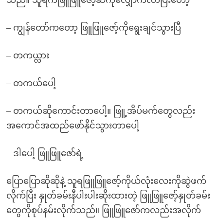
သည်။ သူရကဖြူဖြူဇော့်ဆီကိုလျှောက်လာပြီးတော့
– ကျွန်တော်ကတော့ ဖြူဖြူဇော့်ကိုရွေးချင်သွားပြီ
– တကယ္လား
– တကယ်ပေါ့
– တကယ်ဆိုကောင်းတာပေါ့။ ဖြူ့အိပ်မက်တွေလည်း
အကောင်အထည်ဖော်နိုင်သွားတာပေါ့
– ဒါပေါ့ ဖြူဖြူဇော်ရဲ့
ပြောပြောဆိုဆိုနဲ့ သူရဖြူဖြူဇော့်ကိုယ်လုံးလေးကိုဆွဲဖက်
လိုက်ပြီး နှုတ်ခမ်းနီပါးပါးဆိုးထားတဲ့ ဖြူဖြူဇော့်နှုတ်ခမ်း
တွေကိုစုပ်နမ်းလိုက်သည်။ ဖြူဖြူဇော်ကလည်းအလိုက်