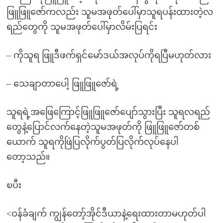
ဖြူဖြူဇော်ကလည်း သူမအဖုတ်ပေါ်မှာသူရပန်းထားတဲ့လ
ရည်တွေကို သူမအဖုတ်ပေါ်မှာလိမ်းပြရင်း
– ကိုသူရ ဖြူဒီဖက်ရှင်မော်ဒယ်အလုပ်ကိုရပြီမဟုတ်လား
– သေချာတာပေါ့ ဖြူဖြူဇော်ရဲ့
သူရရဲ့အဖြေကြောင့်ဖြူဖြူဇော်ပျော်သွားပြီး သူရလရည်
တွေနဲ့ပြောင်လက်နေတဲ့သူမအဖုတ်ကို ဖြူဖြူဇော်တစ်
ယောက် သူရကိုဖြဲပြလိုက်ပွတ်ပြလိုက်လုပ်နေပါ
တော့သည်။
ၿပီး
<ဝန်ခံချက် ကျွန်တော့်အိုင်ဒီယာနဲ့ရေးထားတာမဟုတ်ပါ