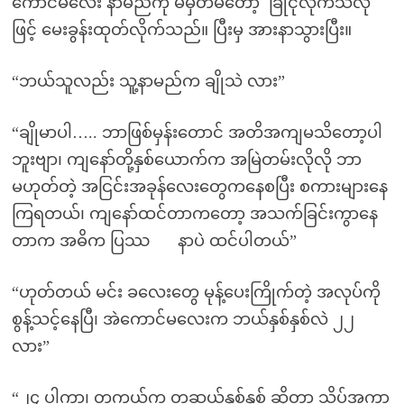
ကောင်မလေး နာမည်ကို မမှတ်မိတော့ ခြုံငုံလိုက်သလို
ဖြင့် မေးခွန်းထုတ်လိုက်သည်။ ပြီးမှ အားနာသွားပြီး။
“ဘယ်သူလည်း သူ့နာမည်က ချိုသဲ လား”
“ချိုမာပါ….. ဘာဖြစ်မှန်းတောင် အတိအကျမသိတော့ပါ
ဘူးဗျာ၊ ကျနော်တို့နှစ်ယောက်က အမြဲတမ်းလိုလို ဘာ
မဟုတ်တဲ့ အငြင်းအခုန်လေးတွေကနေစပြီး စကားများနေ
ကြရတယ်၊ ကျနော်ထင်တာကတော့ အသက်ခြင်းကွာနေ
တာက အဓိက ပြဿ နာပဲ ထင်ပါတယ်”
“ဟုတ်တယ် မင်း ခလေးတွေ မုန့်ပေးကြိုက်တဲ့ အလုပ်ကို
စွန့်သင့်နေပြီ၊ အဲကောင်မလေးက ဘယ်နှစ်နှစ်လဲ ၂၂
လား”
“၂၄ ပါကွာ၊ တကယ်က တဆယ့်နှစ်နှစ် ဆိုတာ သိပ်အကွာ