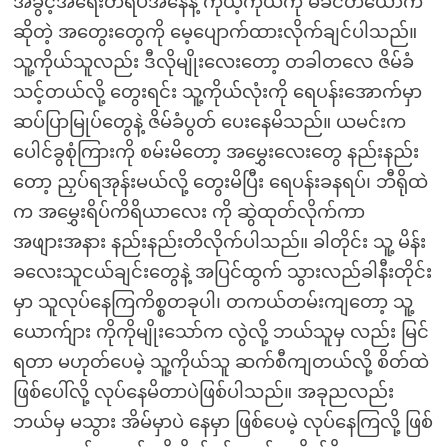
အခွင့်အရေးတရပ်အနေနဲ့ ကိုယ့်ကိုယ်ကို မိခင်တယောက်
ဆိုတဲ့ အတွေးတွေကို မေ့ပျောက်ထားလိုက်ချင်ပါသည်။
သူ့ကိုယ်သူလည်း ဒီလိုမျိုးလေးတော့ တခါတလေ ဇိမ်ခံ
သင့်တယ်လို့ တွေးရင်း သူ့ကိုယ်လုံးကို ရေပန်းအောက်မှာ
ဆပ်ပြာမြုပ်တွေနဲ့ ဇိမ်ခံပွတ် ပေးနေမိသည်။ ယမင်းက
ပေါင်ခွစုံကြားကို စမ်းမိတော့ အမွှေးလေးတွေ နည်းနည်း
တော့ ညှပ်ရအုန်းမယ်လို့ တွေးမိပြီး ရေပန်းခနရပ်၊ ဘီရိုထဲ
က အမွှေးရိပ်ကိရိယာလေး ကို ဆွဲထုတ်လိုက်ကာ
အဖျားအနား နည်းနည်းတိလိုက်ပါသည်။ ခါတိုင်း သူ့ မိန်း
ခလေးသူငယ်ချင်းတွေနဲ့ အပြင်ထွက် သွားလည်ခါနီးတိုင်း
မှာ သူလုပ်နေကြကိစ္စတခုပါ၊ တကယ်တမ်းကျတော့ သူ့
ယောက်ျား ကိုကိုမျိုးသော်က လွဲလို့ ဘယ်သူမှ လည်း မြင်
ရတာ မဟုတ်ပေမဲ့ သူ့ကိုယ်သူ ဆက်စီကျတယ်လို့ စိတ်ထဲ
ဖြစ်ပေါ်လို့ လုပ်နေမိတာပဲဖြစ်ပါသည်။ အခုညလည်း
ဘယ်မှ မသွား အိမ်မှာပဲ နေမှာ ဖြစ်ပေမဲ့ လုပ်နေကြလို့ ဖြစ်