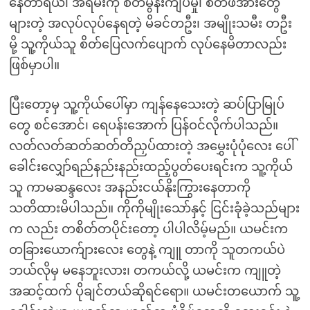
နေတာရယ်၊ အရမ်းကို စိတ်မွန်းကျပ်မှု၊ စိတ်ဖိအားတွေ
များတဲ့ အလုပ်လုပ်နေရတဲ့ မိခင်တဦး၊ အမျိုးသမီး တဦး
မို့ သူ့ကိုယ်သူ စိတ်ပြေလက်ပျောက် လုပ်နေမိတာလည်း
ဖြစ်မှာပါ။
ပြီးတော့မှ သူ့ကိုယ်ပေါ်မှာ ကျန်နေသေးတဲ့ ဆပ်ပြာမြုပ်
တွေ စင်အောင်၊ ရေပန်းအောက် ပြန်ဝင်လိုက်ပါသည်။
လတ်လတ်ဆတ်ဆတ်တိညှပ်ထားတဲ့ အမွှေးပုံပုံလေး ပေါ်
ခေါင်းလျှော်ရည်နည်းနည်းထည့်ပွတ်ပေးရင်းက သူ့ကိုယ်
သူ ကာမဆန္ဒလေး အနည်းငယ်နိုးကြွားနေတာကို
သတိထားမိပါသည်။ ကိုကိုမျိုးသော်နှင့် ငြင်းခုံခဲ့သည်များ
က လည်း တစိတ်တပိုင်းတော့ ပါပါလိမ့်မည်။ ယမင်းက
တခြားယောက်ျားလေး တွေနဲ့ ကျူ တာကို သူတကယ်ပဲ
ဘယ်လိုမှ မနေဘူးလား၊ တကယ်လို့ ယမင်းက ကျူတဲ့
အဆင့်ထက် ပိုချင်တယ်ဆိုရင်ရော။ ယမင်းတယောက် သူ့