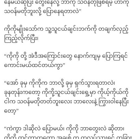
နေမယ်ဆိုပြီး တွေးနေလို့ ဘာကို သဝန်တိုဖြစ်ရမဲ့ ဟာကို
သဝန်မတိုဘူးလို့ ပြောနေရတာလဲ”
ကိုကိုမျိုးသော်က သူ့သူငယ်ချင်းဘက်ကို တချက်လှည့်
ကြည့်လိုက်ပြီး၊
“ကိုကို တို့ အဲဒီအကြောင်းတွေ နောက်ကျမှ ပြောကြရင်
ကောင်းမယ်ထင်တယ်ကွာ”
“အော် ခုမှ ကိုကိုက ဘာလို့ ခုမှ ရှက်သွားရတာလဲ၊
ခုနတုန်းကတော့ ကိုကို့သူငယ်ချင်းရှေ့မှာ ကိုယ့်ကိုယ်ကို
ငါက သဝန်မတိုတတ်ဘူးလေး ဘာလေးနဲ့ ကြွားဝါနေပြီး
တော့”
“ကဲကွာ ဒါဆိုလဲ ပြောမယ်၊ ကိုကို ဘာတွေးလဲ ဆိုတာ၊
ကိုကို ထင်တာကတော့ အချစ် က ကလပ်သွားရင် တခြား