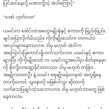
ပြင်ဆင်နေလို့ မအားလို့တဲ့ အဲဒါကြောင့်”
“အော် ဟုတ်လား”
ယမင်းက ခေါင်းထဲအတွေးမျိုးစုံနှင့် စကားကို ဖြည်းဖြည်း
ချင်းပြောလိုက်မိသည်။ ကိုကိုမျိုးသော်က တကယ်ပဲ
အလုပ်များနေတာလား၊ ဒါမှ မဟုတ် အဲဒါက
အကြောင်းပြကောင်းဖို့သက်သက်လား၊ ယမင်းနှင့် စကား
များပြီး ကိုကိုမျိုးသော် က ယမင်းသူ့အပေါ်မှာ စိတ်ခုနေမှာ
ကို စိုးလို့လာချော့ခိုင်းတာလား၊ ဒါမှ မဟုတ် တခြား
အမျိုးသားတဦး နဲ့ ယမင်း ရေချိုးခန်းတခုထဲ အတူရှိနေ
တာကိုတောင် သူမနာလို မဖြစ်ပါဘူး ဆိုတာကို
သက်သေပြချင်တဲ့သဘောလား၊ ဒါမှ မဟုတ်ဘာတွေ ဖြစ်
နေတာလဲ။