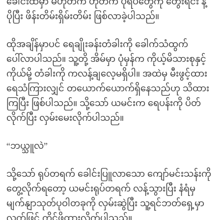
ခေါင်းထဲမှာ မဟုတ်က ဟုတ်က ပုံရိပ်တွေကို တွေးရင်း နဲ့
ပိုပြီး ဖိန်းတိမ်းရှိမ်းတိမ်း ဖြစ်လာခဲ့ပါသည်။
ထိုအချိန်မှာပင် ရေချိုးခန်းတံခါးကို ခေါက်သံထွက်
ပေါ်လာပါသည်။ သူ့တို့ အိမ်မှာ ပုံမှန်က ကိုယ့်မိသားစုနှင့်
ကိုယ်မို့ တံခါးကို ကလန့်ချလေ့မရှိပါ။ အထဲမှ မီးဖွင့်ထား
ရေသံကြားလျှင် တယောက်ယောက်ရှိနေသည်ဟု သိထား
ကြပြီး ဖြစ်ပါသည်။ သို့သော် ယမင်းက ရေပန်းကို ပိတ်
လိုက်ပြီး လှမ်းမေးလိုက်ပါသည်။
“ဘယ္သူလဲ”
သို့သော် ရုပ်တရက် ခေါင်းပြူလာသော ကျော်မင်းသန်းကို
တွေ့လိုက်ရတော့ ယမင်းရုပ်တရက် လန့်သွားပြီး နံရံမှ
မျက်နျာသုတ်ပုဝါတခုကို လှမ်းဆွဲပြီး သူ့ရင်ဘတ်ရှေ့မှာ
လက်ဖြင့် ကိုင်ဖိထားလိုက်ပါသည်။