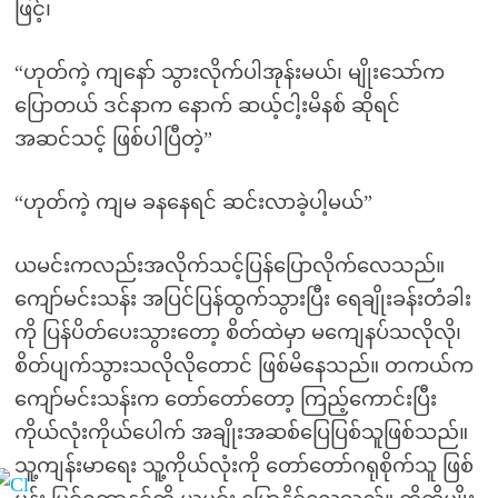
ဖြင့်၊
“ဟုတ်ကဲ့ ကျနော် သွားလိုက်ပါအုန်းမယ်၊ မျိုးသော်က
ပြောတယ် ဒင်နာက နောက် ဆယ့်ငါ့းမိနစ် ဆိုရင်
အဆင်သင့် ဖြစ်ပါပြီတဲ့”
“ဟုတ်ကဲ့ ကျမ ခနနေရင် ဆင်းလာခဲ့ပါ့မယ်”
ယမင်းကလည်းအလိုက်သင့်ပြန်ပြောလိုက်လေသည်။
ကျော်မင်းသန်း အပြင်ပြန်ထွက်သွားပြီး ရေချိုးခန်းတံခါး
ကို ပြန်ပိတ်ပေးသွားတော့ စိတ်ထဲမှာ မကျေနပ်သလိုလို၊
စိတ်ပျက်သွားသလိုလိုတောင် ဖြစ်မိနေသည်။ တကယ်က
ကျော်မင်းသန်းက တော်တော်တော့ ကြည့်ကောင်းပြီး
ကိုယ်လုံးကိုယ်ပေါက် အချိုးအဆစ်ပြေပြစ်သူဖြစ်သည်။
သူ့ကျန်းမာရေး သူ့ကိုယ်လုံးကို တော်တော်ဂရုစိုက်သူ ဖြစ်