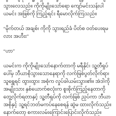
သွားလေသည်။ ကိုကိုမျိုးသော်ရော ကျော်မင်းသန်းပါ
ယမင်း အဖြစ်ကို ကြည့်ရင်း ရီမောလိုက်ကြသည်။
“မိုက်တယ် အချစ်၊ ကိုကို သွားရည်ခံ ပိတ်စ ဝတ်ပေးရမ
လား အဟီးး”
“ဟာ”
ယမင်းက ကိုကိုမျိုးသော်နောက်တာကို မရီနိုင်၊ သူ့တီရှပ်
ပေါ်မှ ဘီယာစိုသွားသောနေရာကို လက်ဖြစ်ပွတ်လိုက်ရာ၊
သူရွှေရင် ထွားထွား အစုံက လှုပ်ခါယမ်းသွား၏။ အဲဒါကို
အမျိုးသား နှစ်ယောက်စလုံးက စူးစိုက်ကြည့်နေတာကို
တွေ့လိုက်ရတာနှင့် သူ့တီရှပ်ကို လက်ဖြစ် ညှပ်ကာ ဘီယာ
အစိုနှင့် သူ့ရင်ဘတ်မကပ်နေစေရန် ဆွဲမ ထားလိုက်သည်။
နောက်တော့ စကားလမ်းကြောင်းပြောင်းလိုက်သည်။