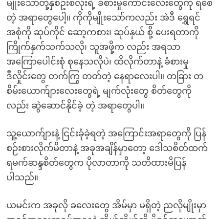
မျိုးသော်တို့နှစ်ဦးစလုံးရဲ့ ခံစားမှုကောင်းလေးတွေကို ရစေ
တဲ့ အရာတွေပေါ့။ ကိုကိုမျိုးသော်ကလည်း အဲဒီ ရွှေရင်
အစုံကို ဆုပ်ကိုင် ဆော့ကစား၊ ဆုပ်နှယ် စို့ ပေးရတာကို
ကြိုက်နှက်သက်သလို၊ သူအဖို့က လည်း အရသာ
အကြောပေါင်းစုံ စုနေသလိုပဲ၊ ထိလိုက်တာနဲ့ ခံစားမှု
ဒီလှိုင်းတွေ တက်ကြွ တတ်တဲ့ နေရာလေးပါ။ တခြား တ
စိမ်းယောက်ျားလေးတွေရဲ့ မျက်လုံးတွေ စိတ်တွေကို
လည်း ဆွဲဆောင်နိုင်ခဲ့ တဲ့ အရာတွေပါ။
သူ့ယောက်ျားနဲ့ ငြင်းခုံခဲ့ရတဲ့ အကြောင်းအရာတွေကို ပြန်
စဉ်းစားလိုက်မိတာနဲ့ အခုအချိန်မှာတော့ ဒေါသစိတ်ထက်
ရမက်ဆန္ဒစိတ်တွေက ပိုလာတာကို သတိထားမိပြန်
ပါသည်။
ယမင်းက အခုလို ခလေးတွေ အိမ်မှာ မရှိတဲ့ ညလိုမျိုးမှာ