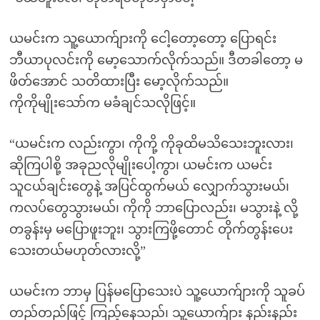
ယမင်းက သူ့ယောက်ျားကို ငေါ့တော့တော့ ပြောရင်း
ဘီယာပုလင်းကို မော့သောက်လိုက်သည်။ ဒီတခါတော့ မ
ဖိတ်အောင် သတိထားပြီး မော့လိုက်သည်။
ကိုကိုမျိုးသော်က မခံချင်သလိုဖြင့်။
“ယမင်းက လည်းကွာ၊ ကိုကို့ ကိုခုထိမသိသေးဘူးလား၊
ဆိုကြပါစို့ အခုညလိုမျိုးပေါ့ကွာ၊ ယမင်းက ယမင်း
သူငယ်ချင်းတွေနဲ့ အပြင်ထွက်မယ် လျှောက်သွားမယ်၊
ကလပ်တွေသွားမယ်၊ ကိုကို ဘာပြောလည်း၊ မသွားနဲ့ လို့
တခွန်းမှ မပြောဖူးဘူး၊ သွားကြဖို့တောင် တိုက်တွန်းပေး
သေးတယ်မဟုတ်လားလို့”
ယမင်းက ဘာမှ ပြန်မပြောသေးပဲ သူ့ယောက်ျားကို သူခပ်
တည်တည်ဖြင့် ကြည့်နေသည်၊ သူ့ယောက်ျား နည်းနည်း