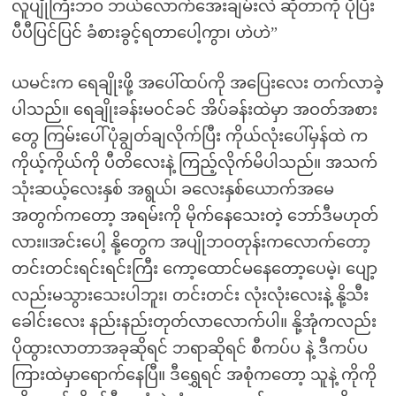
လူပျိုကြီးဘဝ ဘယ်လောက်အေးချမ်းလဲ ဆိုတာကို ပိုပြီး
ပီပီပြင်ပြင် ခံစားခွင့်ရတာပေါ့ကွာ၊ ဟဲဟဲ”
ယမင်းက ရေချိုးဖို့ အပေါ်ထပ်ကို အပြေးလေး တက်လာခဲ့
ပါသည်။ ရေချိုးခန်းမဝင်ခင် အိပ်ခန်းထဲမှာ အဝတ်အစား
တွေ ကြမ်းပေါ်ပုံချွတ်ချလိုက်ပြီး ကိုယ်လုံးပေါ်မှန်ထဲ က
ကိုယ့်ကိုယ်ကို ပီတိလေးနဲ့ ကြည့်လိုက်မိပါသည်။ အသက်
သုံးဆယ့်လေးနှစ် အရွယ်၊ ခလေးနှစ်ယောက်အမေ
အတွက်ကတော့ အရမ်းကို မိုက်နေသေးတဲ့ ဘော်ဒီမဟုတ်
လား။အင်းပေါ့ နို့တွေက အပျိုဘဝတုန်းကလောက်တော့
တင်းတင်းရင်းရင်းကြီး ကော့ထောင်မနေတော့ပေမဲ့၊ ပျော့
လည်းမသွားသေးပါဘူး၊ တင်းတင်း လုံးလုံးလေးနဲ့ နို့သီး
ခေါင်းလေး နည်းနည်းတုတ်လာလောက်ပါ။ နို့အုံကလည်း
ပိုထွားလာတာအခုဆိုရင် ဘရာဆိုရင် စီကပ်ပ နဲ့ ဒီကပ်ပ
ကြားထဲမှာရောက်နေပြီ။ ဒီရွှေရင် အစုံကတော့ သူနဲ့ ကိုကို