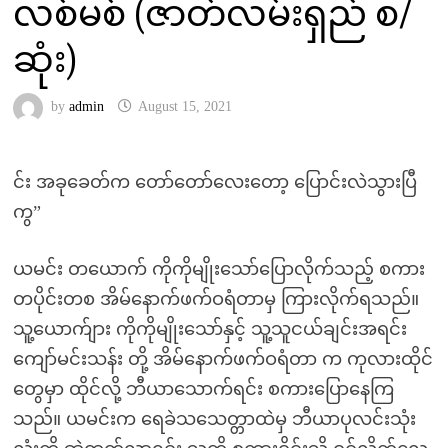
လစ်မစ် (ဇာတ်လမ်းရှည် စ/
ဆုံး)
by
admin
August 15, 2021
င်း အခုခေတ်က တော်တော်လေးတော့ ပြောင်းလဲသွားပြီ
ကွ”
ယမင်း တယောက် ကိုကိုမျိုးသော်ပြောလိုက်သည့် စကား
တပိုင်းတစ အိမ်နောက်ဖက်ဝရံတာမှ ကြားလိုက်ရသည်။
သူ့ယောက်ျား ကိုကိုမျိုးသော်နှင့် သူ့သူငယ်ချင်းအရင်း
ကျော်မင်းသန်း တို့ အိမ်နောက်ဖက်ဝရံတာ က ကုလားထိုင်
တွေမှာ ထိုင်လို့ ဘီယာသောက်ရင်း စကားပြောနေကြ
သည်။ ယမင်းက ရေခဲသသေတ္တာထဲမှ ဘီယာပုလင်းသုံး