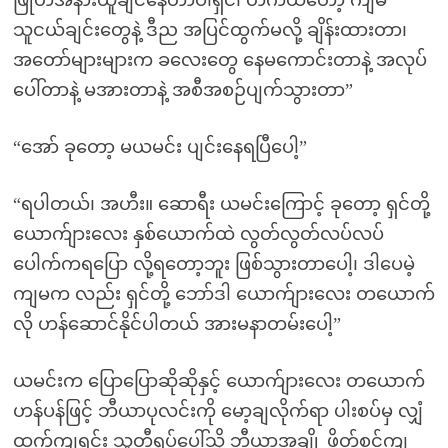
ဖြုတ်အနားယူချင်နေတာပါရှင်၊ တကယ်တော့ ကျမ
သူငယ်ချင်းတွေနဲ့ ဒီည အပြင်ထွက်မလို့ ချိန်းထားတာ၊
အတော်များများက ခလေးတွေ နေမကောင်းတာနဲ့ အလုပ်
ပေါ်တာနဲ့ မအားတာနဲ့ အစီအစဉ်ပျက်သွားတာ”
“အော် ခုတော့ မယမင်း ပျင်းနေရပြီပေါ့”
“ရပါတယ်၊ အဟီး။ ဆောရီး ယမင်းကြောင့် ခုတော့ ရှင်တို့
ယောက်ျားလေး နှစ်ယောက်ထဲ လွတ်လွတ်လပ်လပ်
ပေါက်ကရပြော လို့ရတော့ဘူး ဖြစ်သွားတာပေါ့၊ ဒါပေမဲ့
ကျမက လည်း ရှင်တို့ ဘော်ဒါ ယောက်ျားလေး တယောက်
လို ဟန်ဆောင်နိုင်ပါတယ် အားမနာတမ်းပေါ့”
ယမင်းက ပြောပြောဆိုဆိုနှင့် ယောက်ျားလေး တယောက်
ဟန်ပန်ဖြင့် ဘီယာပုလင်းကို မော့ချလိုက်ရာ ပါးစပ်မှ လျှံ
ထွက်ကျရင်း သူ့တီရှပ်ပေါ်သို့ ဘီယာအချို့ ဖိတ်စင်ကျ