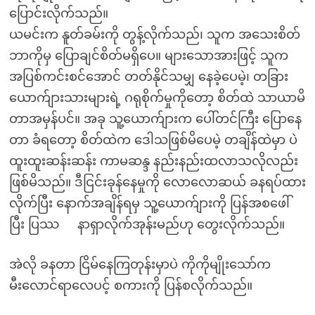
ပြောင်းလိုက်သည်။
ယမင်းက နူတ်ခမ်းကို တွန့်လိုက်သည်၊ သူက အသေးစိတ်
ဘာကိုမှ ပြောချင်စိတ်မရှိပေ။ များသောအားဖြင့် သူက
အပြစ်ကင်းစင်အောင် တတ်နိုင်သမျှ နေခဲ့ပေမဲ့၊ တခြား
ယောက်ျားသားများရဲ့ ဂရုစိုက်မှုကိုတော့ စိတ်ထဲ သာယာမိ
တာအမှန်ပင်။ အခု သူ့ယောက်ျားက ပေါ်တင်ကြီး ပြောနေ
တာ ခံရတော့ စိတ်ထဲက ဒေါသဖြစ်မိပေမဲ့ တချိန်ထဲမှာ ပဲ
ထူးထူးဆန်းဆန်း ကာမဆန္ဒ နည်းနည်းထလာသလိုလည်း
ဖြစ်မိသည်။ ဒီငြင်းခုန်နေမှုကို လောလောဆယ် ခနရပ်ထား
လိုက်ပြီး နောက်အချိန်ရမှ သူ့ယောက်ျားကို ပြန်အစဖေါ်
ပြီး ပြဿ နာရှာလိုက်အုန်းမည်ဟု တွေးလိုက်သည်။
အဲလို ခနတာ ငြိမ်နေကြတုန်းမှာပဲ ကိုကိုမျိုးသော်က
မီးလောင်ရာလေပင့် စကားကို ပြန်စလိုက်သည်။