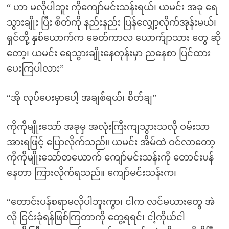
“ ဟာ မလိုပါဘူး ကိုကျော်မင်းသန်းရယ်၊ ယမင်း အခု ရေ
သွားချိုး ပြီး စိတ်ကို နည်းနည်း ပြန်လျှော့လိုက်အုန်းမယ်၊
ရှင်တို့ နှစ်ယောက်က ခေတ်ကာလ ယောက်ျာသား တွေ ဆို
တော့၊ ယမင်း ရေသွားချိုးနေတုန်းမှာ ညနေစာ ပြင်ထား
ပေးကြပါလား”
“အို လုပ်ပေးမှာပေါ့ အချစ်ရယ်၊ စိတ်ချ”
ကိုကိုမျိုးသော် အခုမှ အလုံးကြီးကျသွားသလို ဝမ်းသာ
အားရဖြင့် ပြောလိုက်သည်။ ယမင်း အိမ်ထဲ ဝင်လာတော့
ကိုကိုမျိုးသော်တယောက် ကျော်မင်းသန်းကို တောင်းပန်
နေတာ ကြားလိုက်ရသည်။ ကျော်မင်းသန်းက၊
“တောင်းပန်စရာမလိုပါဘူးကွာ၊ ငါက လင်မယားတွေ အဲ
လို ငြင်းခုံရန်ဖြစ်ကြတာကို တွေ့ရရင်၊ ငါ့ကိုယ်ငါ