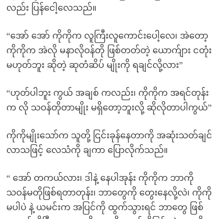
လည်း ပြန်ငေါ့လေသည်။
“အော် အော် ကိုကိုက လူကြီးလူကောင်းပေါ့လေ၊ အဲတော့
ကိုကိုက အဲလို မနာလိုဝန်တို ဖြစ်တတ်တဲ့ ယောက်ျား ငတုံး
မဟုတ်ဘူး ဆိုတဲ့ ဆုတံဆိပ် မျိုးကို ရချင်လို့လား”
“ဟုတ်ပါဘူး ကွယ် အချစ် ကလည်း၊ ကိုကိုက အရင်တုန်း
က လို သဝန်တိုတာမျိုး မရှိတော့ဘူးလို့ ဆိုလိုတာပါကွယ်”
ကိုကိုမျိုးသော်က သူတို့ ငြင်းခုန်နေတာကို အဆုံးသတ်ချင်
လာသဖြင့် လေသံကို ချကာ ပြောလိုက်သည်။
“ အော် တကယ်လား၊ ဒါနဲ့ နေပါအုန်း ကိုကိုက ဘာကို
သဝန်မတိုဖြစ်ရတာတုန်း၊ ဘာတွေကို တွေးနေလို့လဲ၊ ကိုကို
မပါပဲ နဲ့ ယမင်းက အပြင်ကို ထွက်သွားရင် ဘာတွေ ဖြစ်