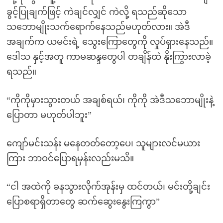
ခွင့်ပြုချက်ဖြင့် ကဲချင်လျှင် ကဲလို့ ရသည်ဆိုသော
သဘောမျိုးသက်ရောက်နေသည်မဟုတ်လား။ အဲဒီ
အချက်က ယမင်းရဲ့ သွေးကြောတွေကို လှုပ်ရှားနေသည်။
ဒေါသ နှင့်အတူ ကာမဆန္ဒတွေပါ တချိန်ထဲ နိုးကြွားလာခဲ့
ရသည်။
“ကိုကိုမှားသွားတယ် အချစ်ရယ်၊ ကိုကို အဲဒီသဘောမျိုးနဲ့
ပြောတာ မဟုတ်ပါဘူး”
ကျော်မင်းသန်း မနေတတ်တော့ပေ၊ သူများလင်မယား
ကြား ဘာဝင်ပြောရမှန်းလည်းမသိ။
“ငါ အထဲကို ခနသွားလိုက်အုန်းမှ ထင်တယ်၊ မင်းတို့ချင်း
ပြောစရာရှိတာတွေ ဆက်ဆွေးနွေးကြကွာ”