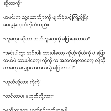
ဆိုတာကို”
ယမင်းက သူ့ယောက်ျားကို မျက်ခုံးပင့်ကြည့်ပြီး
မေးခွန်းထုတ်လိုက်သည်။
“လူတွေ၊ ဆိုတာ ဘယ်လူတွေကို ပြောနေတာလဲ”
“အင်းပါကွာ အင်းပါ၊ ထားပါတော့ ကိုယ့်ကိုယ်ကို ပဲ ပြော
တယ်ပဲ ထားပါတော့၊ ကိုကို က အသက်ရလာတော့ ဝန်တို
တာတွေ လျှော့လာတယ်လို့ ပြောတာပါ”
“ဟုတ်လို့လား ကိုကို”
“ထင်တာပဲ၊ မဟုတ်လို့လား”
“မသိဘူးလေ၊ ဟုတ်ရင်ဟုတ်မှာပေါ့”