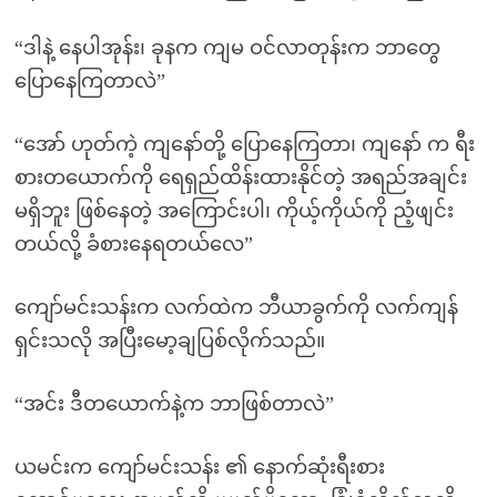
“ဒါနဲ့ နေပါအုန်း၊ ခုနက ကျမ ဝင်လာတုန်းက ဘာတွေ
ပြောနေကြတာလဲ”
“အော် ဟုတ်ကဲ့ ကျနော်တို့ ပြောနေကြတာ၊ ကျနော် က ရီး
စားတယောက်ကို ရေရှည်ထိန်းထားနိုင်တဲ့ အရည်အချင်း
မရှိဘူး ဖြစ်နေတဲ့ အကြောင်းပါ၊ ကိုယ့်ကိုယ်ကို ညံ့ဖျင်း
တယ်လို့ ခံစားနေရတယ်လေ”
ကျော်မင်းသန်းက လက်ထဲက ဘီယာခွက်ကို လက်ကျန်
ရှင်းသလို အပြီးမော့ချပြစ်လိုက်သည်။
“အင်း ဒီတယောက်နဲ့က ဘာဖြစ်တာလဲ”
ယမင်းက ကျော်မင်းသန်း ၏ နောက်ဆုံးရီးစား