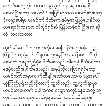
ကောင်မတွေလို၊ ဘဲတကာနဲ့ လိုက်ကျူနေတယ်ပေါ့၊
နောက်ပြီးတော့ ဘယ်လိုပဲ အပြင်မှာကဲကဲ နောက်ဆုံးတော့
ဒီကမ္ဘာပေါ်မှာ ယမင်းကို စိတ်ကျေနပ်မှုအပြည့်ပေးနိုင်တဲ့
တချောင်းထဲသော လီးပိုင်ရှင်ဆီ ပြန်လာခဲ့ရင် ပြီးရော ဆို
တဲ့ သဘောလား”
ကိုကိုမျိုးသော် စကားတလုံးမှ မပြောနိုင်တော့ခြေ။ သူ
ကြည့်ရသည်မှာ စိတ်ရှုတ်ထွေးနေပြီး သူပြောမိသည်ကို
နောင်တ ရနေသည့်ပုံပေါက်နေသည်၊ ဒါပေမဲ့ စိတ်ဝင်စား
နေပုံလည်းပေါက်နေသည်။ အမှန်တိုင်းပြောရရင်တော့
ယမင်းစိတ်ထဲမှာက ကိုကိုမျိုးသော်တယောက် သူ့အပေါ်
ယုံကြည်မှုရှိသည်ဆိုတာကို သူသိသည်။ သူ့ကွယ်ရာမှာ
ယမင်းတယောက် ပေါက်ကရ လျှောက်လုပ်နေမယ်လို့ သူ
တွက်ဆထားမည်မဟုတ်မှန်းလည်း ယမင်းသိသည်။
သို့ရာတွင် သူ့စကားအရာက ယမင်းတယောက် ယောက်ျား