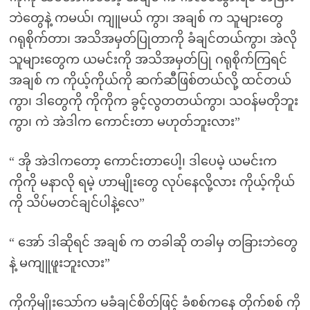
ဘဲတွေနဲ့ ကမယ်၊ ကျူမယ် ကွာ၊ အချစ် က သူများတွေ
ဂရုစိုက်တာ၊ အသိအမှတ်ပြုတာကို ခံချင်တယ်ကွာ၊ အဲလို
သူများတွေက ယမင်းကို အသိအမှတ်ပြု ဂရုစိုက်ကြရင်
အချစ် က ကိုယ့်ကိုယ်ကို ဆက်ဆီဖြစ်တယ်လို့ ထင်တယ်
ကွာ၊ ဒါတွေကို ကိုကိုက ခွင့်လွတတယ်ကွာ၊ သဝန်မတိုဘူး
ကွာ၊ ကဲ အဲဒါက ကောင်းတာ မဟုတ်ဘူးလား”
“ အို အဲဒါကတော့ ကောင်းတာပေါ့၊ ဒါပေမဲ့ ယမင်းက
ကိုကို မနာလို ရမဲ့ ဟာမျိုးတွေ လုပ်နေလို့လား ကိုယ့်ကိုယ်
ကို သိပ်မတင်ချင်ပါနဲ့လေ”
“ အော် ဒါဆိုရင် အချစ် က တခါဆို တခါမှ တခြားဘဲတွေ
နဲ့ မကျူဖူးဘူးလား”
ကိုကိုမျိုးသော်က မခံချင်စိတ်ဖြင့် ခံစစ်ကနေ တိုက်စစ် ကို