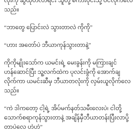
လုံးကို ဆွဲထုတ်လာရင်း သူတို့ စကားဝိုင်းသို့ ဝင်လိုက်လေ
သည်။
“ဘာတွေ ပြောင်းလဲ သွားတာလဲ ကိုကို”
“ဟား အတော်ပဲ ဘီယာကုန်သွားတာနဲ့”
ကိုကိုမျိုးသော်က ယမင်းရဲ့ မေးခွန်းကို မကြားချင်
ဟန်ဆောင်ပြီး သူ့လက်ထဲက ပုလင်းခွံကို အောက်ချ
လိုက်ကာ ယမင်းဆီမှ ဘီယာတလုံးကို လှမ်းယူလိုက်လေ
သည်။
“ကဲ ဒါကတော့ ငါ့ရဲ့ အိပ်မက်နတ်သမီးလေးပဲ၊ ငါတို့
သောက်စရာကုန်သွားတာနဲ့ အချိန်မှီဘီယာတန်းပြီးလာပို့
တာပဲလေ ဟဲဟဲ”