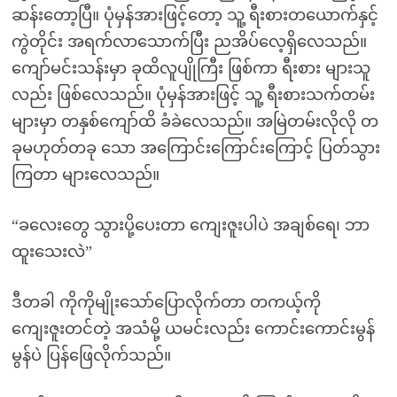
ဆန်းတော့ပြီ။ ပုံမှန်အားဖြင့်တော့ သူ့ ရီးစားတယောက်နှင့်
ကွဲတိုင်း အရက်လာသောက်ပြီး ညအိပ်လေ့ရှိလေသည်။
ကျော်မင်းသန်းမှာ ခုထိလူပျိုကြီး ဖြစ်ကာ ရီးစား များသူ
လည်း ဖြစ်လေသည်။ ပုံမှန်အားဖြင့် သူ့ ရီးစားသက်တမ်း
များမှာ တနှစ်ကျော်ထိ ခံခဲလေသည်။ အမြဲတမ်းလိုလို တ
ခုမဟုတ်တခု သော အကြောင်းကြောင်းကြောင့် ပြတ်သွား
ကြတာ များလေသည်။
“ခလေးတွေ သွားပို့ပေးတာ ကျေးဇူးပါပဲ အချစ်ရေ၊ ဘာ
ထူးသေးလဲ”
ဒီတခါ ကိုကိုမျိုးသော်ပြောလိုက်တာ တကယ့်ကို
ကျေးဇူးတင်တဲ့ အသံမို့ ယမင်းလည်း ကောင်းကောင်းမွန်
မွန်ပဲ ပြန်ဖြေလိုက်သည်။