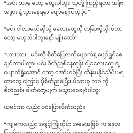
“အင်း ဘာမှ တော့ မထူးပါဘူး၊ သူတို့ ကြည့်ရတာ အဖိုး
အဖွား နဲ့ သွားနေရမှာ ပျော်နေကြတဲ့ပုံပဲ”
“မင်း ငါလာမယ်ဆိုလို့ ခလေးတွေကို တခြားပို့လိုက်တာ
တော့ မဟုတ်ပါဘူးနော် မျိုးသော်”
“ဟားဟား.. မင်းကို စိတ်ပြေလက်ပျောက်နဲ့ ပျော်ရွှင်စေ
ချင်တာပါကွာ၊ မင်း စိတ်ညစ်နေတုန်း ငါ့ခလေးတွေ ရဲ့
မျောက်ရှုံးအောင် ဆော့ အော်ဟစ်ပြီး ထိန်းမနိုင်သိမ်းမရ
တာတွေ ကြောင့် ပိုစိတ်ညစ်ပြီး၊ မိသားစု ဘဝ ကို
စိတ်ညစ်၊ ဓါတ်တွေပျက် မသွားစေချင်ပါဘူး”
ယမင်းက လည်း ဝင်ပြောလိုက်သည်။
“ကျမကလည်း အခွင့်ကြုံတိုင်း အမေအဖြစ် က ခနတ