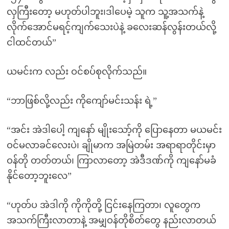
လှကြီးတော့ မဟုတ်ပါဘူး၊ဒါပေမဲ့ သူက သူ့အသက်နဲ့
လိုက်အောင်မရင့်ကျက်သေးပဲနဲ့ ခလေးဆန်လွန်းတယ်လို့
ငါထင်တယ်”
ယမင်းက လည်း ဝင်စပ်စုလိုက်သည်။
“ဘာဖြစ်လို့လည်း ကိုကျော်မင်းသန်း ရဲ့”
“အင်း အဲဒါပေါ့ ကျနော် မျိုးသော့်ကို ပြောနေတာ မယမင်း
ဝင်မလာခင်လေးပဲ၊ ချိုမာက အမြဲတမ်း အရာရာတိုင်းမှာ
ဝန်တို တတ်တယ်၊ ကြာလာတော့ အဲဒီဒဏ်ကို ကျနော်မခံ
နိုင်တော့ဘူးလေ”
“ဟုတ်ပ အဲဒါကို ကိုကိုတို့ ငြင်းနေကြတာ၊ လူတွေက
အသက်ကြီးလာတာနဲ့ အမျှဝန်တိုစိတ်တွေ နည်းလာတယ်