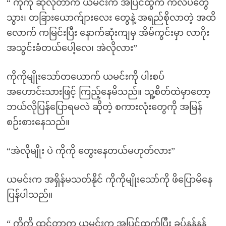
“ ကိုကို ဆိုလိုတာက ယမင်းက အပြင်ထွက် ကလပ်တွေ
သွား၊ တခြားယောက်ျားလေး တွေနဲ့ အရည်စိုလာတဲ့ အထိ
လောက် ကမြင်းပြီး နောက်ဆုံးကျမှ အိမ်ကွင်းမှာ လာဂိုး
အသွင်းခံတယ်ပေါ့လေ၊ အဲလိုလား”
ကိုကိုမျိုးသော်တယောက် ယမင်းကို ပါးစပ်
အဟောင်းသားဖြင့် ကြည့်နေမိသည်။ သူ့စိတ်ထဲမှာတော့
ဘယ်လိုပြန်ပြောရမလဲ ဆိုတဲ့ စကားလုံးတွေကို အမြန်
စဉ်းစားနေသည်။
“အဲလိုမျိုး ပဲ ကိုကို တွေးနေတယ်မဟုတ်လား”
ယမင်းက အရှိန်မသတ်နိုင် ကိုကိုမျိုးသော်ကို ဖိပြောမိနေ
ပြန်ပါသည်။
“ ကိုကို ထင်တာက ယမင်းက အပြင်ထွက်ပြီး ခပ်နန့်နန့်