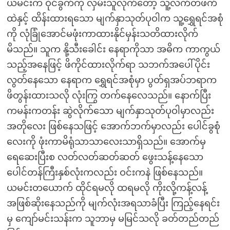
ယမင်းက ဝိုင်ခွက်ကို လှမ်းသူလိုက်တော့ သူ့လက်တဖက်
ထဲနှင့် ထိန်းထားရသော မျက်နှာသုတ်ပုဝါက သူ့ရွှေရင်အစုံ
ကို လုံခြုံအောင်မဖုံးကာထားနိုင်မှန်းသတိထားလိုက်
မိသည်။ သူက နို့သီးခေါင်း နေရာကိုသာ အဓိက ကာကွယ်
သည့်အနေဖြင့် ဖိကိုင်ထားလိုက်ရာ သဘက်အပေါ်ပိုင်း
လွတ်နေသော နေရာက ရွှေရင်အစုံမှာ ပွတ်ရှအပ်ဘရာက
ဖိတွန်းထားသလို လုံးကြွ တက်နေလေသည်။ နောက်ပြီး
ကမန်းကတန်း ဆွဲလိုက်သော မျက်နှာသုတ်ပုဝါမှာလည်း
အတိုလေး ဖြစ်နေသဖြင့် အောက်ဘက်မှာလည်း ပေါင်ခွစုံ
လေးကို ဖုံးကာမိရုံသာသာလေးသာရှိသည်။ အောက်မှ
ရေဆေးပြီးစ လတ်လတ်ဆတ်ဆတ် ဖွေးသန့်နေသော
ပေါင်တန်ကြီးနှစ်လုံးကလည်း ဝင်းကနဲ ဖြစ်နေသည်။
ယမင်းတယောက် ထိုင်ရမလို ထရမလို ကိုးလို့ကန့်လန့်
အဖြစ်ဆိုးနေသည်ကို မျက်လုံးအရသာခံပြီး ကြည့်နေရင်း
မှ ကျော်မင်းသန်းက သူဘာမှ မမြင်သလို ခတ်တည်တည်