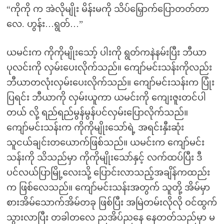
“ကိုကို က အဲလိုမျိုး မိန်းမကို သိပ်မြှောက်ပြောတတ်တာ
လေ. ဟွန်း…ရွတ်…”
ယမင်းက ကိုကိုမျိုးသော့် ပါးကို ရွတ်ကနဲနမ်းပြီး ဘီယာ
ပုလင်းကို လှမ်းပေးလိုက်သည်။ ကျော်မင်းသန်းကိုလည်း
ဘီယာတလုံးလှမ်းပေးလိုက်သည်။ ကျော်မင်းသန်းက ပြုံး
ပြရင်း ဘီယာကို လှမ်းယူကာ ယမင်းကို ကျေးဇူးတင်ပါ
တယ် လို့ ရည်ရည်မွန်မွန်ပင်လှမ်းပြောလိုက်သည်။
ကျော်မင်းသန်းက ကိုကိုမျိုးသော်ရဲ့ အရင်းနှီးဆုံး
သူငယ်ချင်းတယောက်ဖြစ်သည်။ ယမင်းက ကျော်မင်း
သန်းကို သိသည်မှာ ကိုကိုမျိုးသော်နှင့် လက်ထပ်ပြီး ဒီ
ပင်လယ်ပြာမြို့လေးသို့ ပြောင်းလာသည့်အချိန်ကထည်း
က ဖြစ်လေသည်။ ကျော်မင်းသန်းအတွက် သူတို့ အိမ်မှာ
စားအိမ်သောက်အိမ်တခု ဖြစ်ပြီး အမြဲတမ်းလိုလို ဝင်ထွက်
သွားလာပြီး တခါတလေ ညအိပ်ညနေ နေတတ်သည်မှာ မ