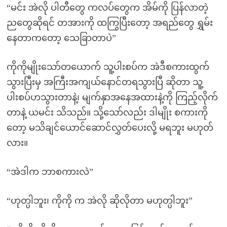
“မင်း အဲလို ပါတီတွေ ကလပ်တွေက အိမ်ကို ပြန်လာတဲ့
ညတွေဆိုရင် တအားကို ထကြွပြီးတော့ အရည်တွေ ရွှမ်း
နေတာကတော့ သေခြာတာပဲ”
ကိုကိုမျိုးသော်တယောက် သူ့ပါးစပ်က အဲဒီစကားထွက်
သွားပြီးမှ အကြီးအကျယ်နောင်တရသွားပြီ ဆိုတာ သူ့
ပါးစပ်ဟသွားတာနဲ့၊ မျက်နှာအနေအထားနဲ့ကို ကြည့်လိုက်
တာနဲ့ ယမင်း သိသည်။ သို့သော်လည်း ဒါမျိုး စကားကို
တော့ မသိချင်ယောင်ဆောင်လွှတ်ပေးလို့ မရဘူး မဟုတ်
လား။
“အဲဒါက ဘာစကားလဲ”
“ဟုတ္ပါဘူး၊ ကိုကို က အဲလို ဆိုလိုတာ မဟုတ္ပါဘူး”