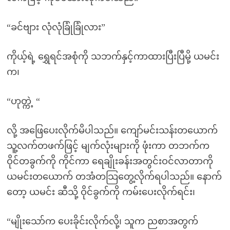
“ခင်ဗျား လုံလုံခြုံခြုံလား”
ကိုယ့်ရဲ့ ရွှေရင်အစုံကို သဘက်နှင့်ကာထားပြီးပြီမို့ ယမင်း
က၊
“ဟုတ္ကဲ့ “
လို့ အဖြေပေးလိုက်မိပါသည်။ ကျော်မင်းသန်းတယောက်
သူ့လက်တဖက်ဖြင့် မျက်လုံးများကို ဖုံးကာ တဘက်က
ဝိုင်တခွက်ကို ကိုင်ကာ ရေချိုးခန်းအတွင်းဝင်လာတာကို
ယမင်းတယောက် တအံတသြတွေ့လိုက်ရပါသည်။ နောက်
တော့ ယမင်း ဆီသို့ ဝိုင်ခွက်ကို ကမ်းပေးလိုက်ရင်း၊
“မျိုးသော်က ပေးခိုင်းလိုက်လို့၊ သူက ညစာအတွက်