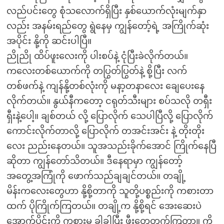
လည်ပင်းတွေ စုံသလောက်ရှိပြီး နှစ်ယောက်လုံးမျက်နှာ
လည်း အနမ်းရည်တွေ ရွဲနေမှ ကျွန်တော့်ရဲ့ အကြိုက်ဆုံး
အပိုင်း နို့ကို ဆင်းပါပြီ။
ညိုညို ထိပ်ဖူးလေးကို ပါးစပ်နဲ့ ငုံပြီးခဲလိုက်တယ်။
ကလေးတစ်ယောက်ကို တပြွတ်ပြွတ်နဲ့ စို့ပြီး လက်
တစ်ဖက်နဲ့ ကျန်နို့တစ်လုံးကို မနာ့တနာလေး ချေပေးနေ
လိုက်တယ်။ နွယ်နီကတော့ ငရုတ်သီးများ စပ်သလို တရှီး
ရှီးနဲ့ပေါ့။ ချစ်တယ် လို့ ပြောလိုက် သေပါပြီလို့ ပြောလိုက်
ကောင်းလိုက်တာလို့ ပြောလိုက် တအင်းအင်း နဲ့ တိုးတိုး
လေး ညည်းနေတယ်။ သူအသည်းခိုက်အောင် ကြိုက်နေပြီ
ဆိုတာ ကျွန်တော်သိတယ်။ ဒီနေရာမှာ ကျွန်တော့်
အတွေ့အကြုံကို ဖောက်သည်ချချင်တယ်။ တချို့
မိန်းကလေးတွေဟာ နို့စို့တာကို သူတို့ပစ္စည်းကို ကစားတာ
ထက် ပိုကြိုက်ကြတယ်။ တချို့က နို့စို့ရင် အေးဆေးပဲ
အောက်ပိုင်းကို ကစားမှ ခါခါပြီး ဖီးတွေတက်ကြတာ။ ကို