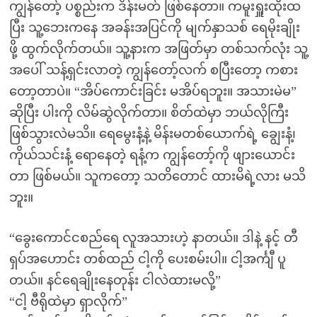
ကျွန်တော့် ပစ္စည်းက ဒိန်းမတ် ဖြစ်နေတာ။ ကမူးရှူးထိုးထ
ပြီး သူ့ဘေးကနေ အခန်းအပြင်ကို မျက်နှာသစ် ရေမိုးချိုး
ဖို့ ထွက်လိုက်တယ်။ သူ့နားက အဖြတ်မှာ တစ်သက်လုံး သူ့
အပေါ် သန့်ရှင်းလာတဲ့ ကျွန်တော့်လက် စပြီးတော့ ကစား
တော့တာပဲ။ “အိပ်ကောင်းခြင်း မအိပ်ရဘူး။ အသားမဲမ”
ဆိုပြီး ပါးကို လိမ်ဆွဲလိုက်တာ။ စိတ်ထဲမှာ ဘယ်လိုကြီး
ဖြစ်သွားလဲမသိ။ ရေမွေးနံ့နဲ့ မိန်းမတစ်ယောက်ရဲ့ ချွေးနံ့၊
ကိုယ်သင်းနံ့ ရောနေတဲ့ ရနံ့က ကျွန်တော့်ကို ဖျားယောင်း
တာ ဖြစ်မယ်။ သူကတော့ သတိတောင် ထားမိရဲ့လား မသိ
ဘူး။
“ခွေးကောင်ငစည်ရေ လူအသားဟဲ့ နာတယ်။ ဒါနဲ့ နင့် တီ
ရှပ်အဟောင်း တစ်ထည် ငါ့ကို ပေးစမ်းပါ။ ငါ့အင်္ကျီ ပူ
တယ်။ နင်ရေချိုးနေတုန်း ငါလဲထားမလို့”
“ငါ့ ဗီရိုထဲမှာ ရှာလိုက်”