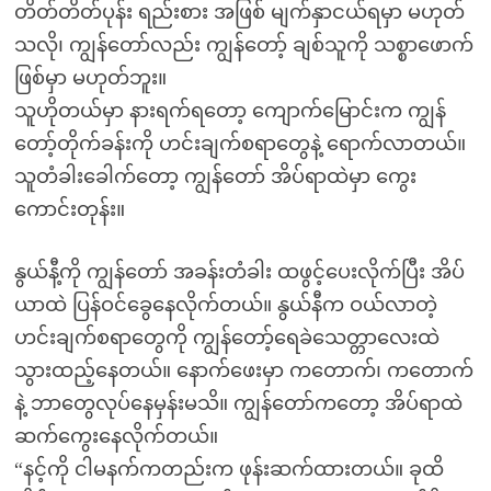
တိတ်တိတ်ပုန်း ရည်းစား အဖြစ် မျက်နှာငယ်ရမှာ မဟုတ်
သလို၊ ကျွန်တော်လည်း ကျွန်တော့် ချစ်သူကို သစ္စာဖောက်
ဖြစ်မှာ မဟုတ်ဘူး။
သူဟိုတယ်မှာ နားရက်ရတော့ ကျောက်မြောင်းက ကျွန်
တော့်တိုက်ခန်းကို ဟင်းချက်စရာတွေနဲ့ ရောက်လာတယ်။
သူတံခါးခေါက်တော့ ကျွန်တော် အိပ်ရာထဲမှာ ကွေး
ကောင်းတုန်း။
နွယ်နီ့ကို ကျွန်တော် အခန်းတံခါး ထဖွင့်ပေးလိုက်ပြီး အိပ်
ယာထဲ ပြန်ဝင်ခွေနေလိုက်တယ်။ နွယ်နီက ဝယ်လာတဲ့
ဟင်းချက်စရာတွေကို ကျွန်တော့်ရေခဲသေတ္တာလေးထဲ
သွားထည့်နေတယ်။ နောက်ဖေးမှာ ကတောက်၊ ကတောက်
နဲ့ ဘာတွေလုပ်နေမှန်းမသိ။ ကျွန်တော်ကတော့ အိပ်ရာထဲ
ဆက်ကွေးနေလိုက်တယ်။
“နင့်ကို ငါမနက်ကတည်းက ဖုန်းဆက်ထားတယ်။ ခုထိ