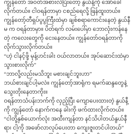
ကျွန်တော် အဝတ်အစားလဲပြီးတော့ နွယ်နီ့ကို အော်ခေါ်
လိုက်တယ်။ ငါဝရန်တာမှာ ငစည်ရေလို့ ဖြန်ထူးတယ်။
ကျွန်တော့်တီရှပ်ပွပွကြီးထဲမှာ ချစ်စရာကောင်းနေတဲ့ နွယ်နီ
မ က ဝရန်တာမှာ။ ပိတ်ရက် လမ်းပေါ်မှာ ဘောလုံးကန်နေ
တဲ့ ကလေးတွေကို ငေးနေတယ်။ ကျွန်တော်ဝရန်တာကို
လိုက်သွားလိုက်တယ်။
“ဟဲ့ ငါနင့်ဖို့ မုန့်ဟင်းခါး ဝယ်လာတယ်။ အုပ်ဆောင်းထဲမှာ
သွားစားလိုက်”
“ဘာလို့လည်းမသိဘူး မစားချင်ဘူးဟာ”
ဘယ်စားချင်ပါ့မလဲ။ ကျွန်တော့်အာရုံက ရမက်ဆန္ဒတွေနဲ့
သွေးတိုးနေတာကိုး။
ဝရန်တာသံပန်းဘက်ကို လှည့်ပြီး ကျောပေးထားတဲ့ နွယ်နီ့
ကို ကျွန်တော် နောက်ကနေ ခါးကို ဖက်ထားလိုက်တယ်။
“ငါတို့နှစ်ယောက်လုံး အထီးကျန်တာ နင်သိပါတယ်နွယ်နီ
ရာ၊ ငါ့ကို အဖော်လာလုပ်ပေးတာ ကျေးဇူးတင်ပါတယ်”