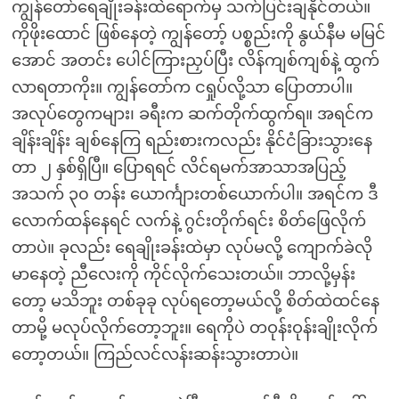
ကျွန်တော်ရေချိုးခန်းထဲရောက်မှ သက်ပြင်းချနိုင်တယ်။
ကိုဖိုးထောင် ဖြစ်နေတဲ့ ကျွန်တော့် ပစ္စည်းကို နွယ်နီမ မမြင်
အောင် အတင်း ပေါင်ကြားညှပ်ပြီး လိန်ကျစ်ကျစ်နဲ့ ထွက်
လာရတာကိုး။ ကျွန်တော်က ငရှုပ်လို့သာ ပြောတာပါ။
အလုပ်တွေကများ၊ ခရီးက ဆက်တိုက်ထွက်ရ။ အရင်က
ချိန်းချိန်း ချစ်နေကြ ရည်းစားကလည်း နိုင်ငံခြားသွားနေ
တာ ၂ နှစ်ရှိပြီ။ ပြောရရင် လိင်ရမက်အာသာအပြည့်
အသက် ၃၀ တန်း ယောင်္ကျားတစ်ယောက်ပါ။ အရင်က ဒီ
လောက်ထန်နေရင် လက်နဲ့ ဂွင်းတိုက်ရင်း စိတ်ဖြေလိုက်
တာပဲ။ ခုလည်း ရေချိုးခန်းထဲမှာ လုပ်မလို့ ကျောက်ခဲလို
မာနေတဲ့ ညီလေးကို ကိုင်လိုက်သေးတယ်။ ဘာလို့မှန်း
တော့ မသိဘူး တစ်ခုခု လုပ်ရတော့မယ်လို့ စိတ်ထဲထင်နေ
တာမို့ မလုပ်လိုက်တော့ဘူး။ ရေကိုပဲ တဝုန်းဝုန်းချိုးလိုက်
တော့တယ်။ ကြည်လင်လန်းဆန်းသွားတာပဲ။