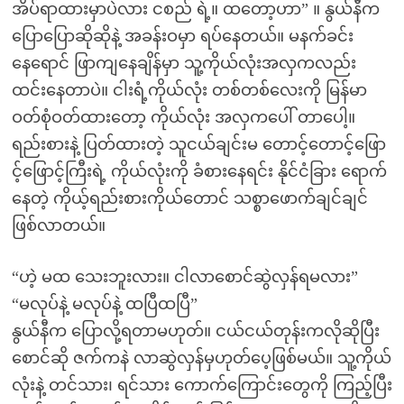
အိပ်ရာထားမှာပဲလား ငစည် ရဲ့။ ထတော့ဟာ” ။ နွယ်နီက
ပြောပြောဆိုဆိုနဲ့ အခန်းဝမှာ ရပ်နေတယ်။ မနက်ခင်း
နေရောင် ဖြာကျနေချိန်မှာ သူ့ကိုယ်လုံးအလှကလည်း
ထင်းနေတာပဲ။ ငါးရံ့ကိုယ်လုံး တစ်တစ်လေးကို မြန်မာ
ဝတ်စုံဝတ်ထားတော့ ကိုယ်လုံး အလှကပေါ် တာပေါ့။
ရည်းစားနဲ့ ပြတ်ထားတဲ့ သူငယ်ချင်းမ တောင့်တောင့်ဖြော
င့်ဖြောင့်ကြီးရဲ့ ကိုယ်လုံးကို ခံစားနေရင်း နိုင်ငံခြား ရောက်
နေတဲ့ ကိုယ့်ရည်းစားကိုယ်တောင် သစ္စာဖောက်ချင်ချင်
ဖြစ်လာတယ်။
“ဟဲ့ မထ သေးဘူးလား။ ငါလာစောင်ဆွဲလှန်ရမလား”
“မလုပ်နဲ့ မလုပ်နဲ့ ထပြီထပြီ”
နွယ်နီက ပြောလို့ရတာမဟုတ်။ ငယ်ငယ်တုန်းကလိုဆိုပြီး
စောင်ဆို ဇက်ကနဲ လာဆွဲလှန်မှဟုတ်ပေ့ဖြစ်မယ်။ သူ့ကိုယ်
လုံးနဲ့ တင်သား၊ ရင်သား ကောက်ကြောင်းတွေကို ကြည့်ပြီး