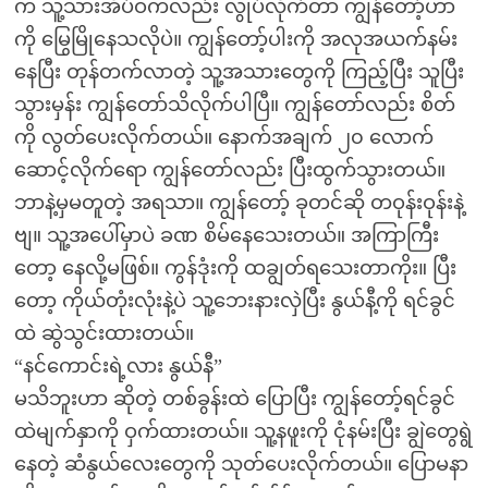
က သူ့သားအိပ်ဝကလည်း လွုပ်လိုက်တာ ကျွန်တော့်ဟာ
ကို မြွေမြိုနေသလိုပဲ။ ကျွန်တော့်ပါးကို အလုအယက်နမ်း
နေပြီး တုန်တက်လာတဲ့ သူ့အသားတွေကို ကြည့်ပြီး သူပြီး
သွားမှန်း ကျွန်တော်သိလိုက်ပါပြီ။ ကျွန်တော်လည်း စိတ်
ကို လွတ်ပေးလိုက်တယ်။ နောက်အချက် ၂၀ လောက်
ဆောင့်လိုက်ရော ကျွန်တော်လည်း ပြီးထွက်သွားတယ်။
ဘာနဲ့မှမတူတဲ့ အရသာ။ ကျွန်တော့် ခုတင်ဆို တဝုန်းဝုန်းနဲ့
ဗျ။ သူ့အပေါ်မှာပဲ ခဏ စိမ်နေသေးတယ်။ အကြာကြီး
တော့ နေလို့မဖြစ်။ ကွန်ဒုံးကို ထချွတ်ရသေးတာကိုး။ ပြီး
တော့ ကိုယ်တုံးလုံးနဲ့ပဲ သူ့ဘေးနားလှဲပြီး နွယ်နီ့ကို ရင်ခွင်
ထဲ ဆွဲသွင်းထားတယ်။
“နင်ကောင်းရဲ့လား နွယ်နီ”
မသိဘူးဟာ ဆိုတဲ့ တစ်ခွန်းထဲ ပြောပြီး ကျွန်တော့်ရင်ခွင်
ထဲမျက်နှာကို ဝှက်ထားတယ်။ သူ့နဖူးကို ငုံနမ်းပြီး ချွဲတွေရွဲ
နေတဲ့ ဆံနွယ်လေးတွေကို သုတ်ပေးလိုက်တယ်။ ပြောမနာ