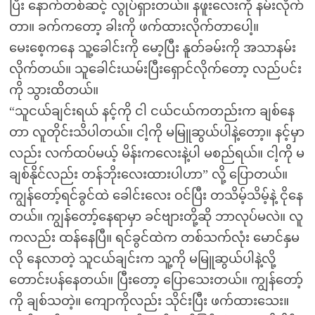
ပြီး နောက်တစ်ဆင့် လွုပ်ရှားတယ်။ နဖူးလေးကို နမ်းလိုက်
တာ။ ခက်ကတော့ ခါးကို ဖက်ထားလိုက်တာပေါ့။
မေးစေ့ကနေ သူ့ခေါင်းကို မော့ပြီး နူတ်ခမ်းကို အသာနမ်း
လိုက်တယ်။ သူခေါင်းယမ်းပြီးရှောင်လိုက်တော့ လည်ပင်း
ကို သွားထိတယ်။
“သူငယ်ချင်းရယ် နင့်ကို ငါ ငယ်ငယ်ကတည်းက ချစ်နေ
တာ လူတိုင်းသိပါတယ်။ ငါ့ကို မမြူဆွယ်ပါနဲ့တော့။ နင့်မှာ
လည်း လက်ထပ်မယ့် မိန်းကလေးနဲ့ပါ မစည်ရယ်။ ငါ့ကို မ
ချစ်နိုင်လည်း တန်ဘိုးလေးထားပါဟာ” လို့ ပြောတယ်။
ကျွန်တော့်ရင်ခွင်ထဲ ခေါင်းလေး ဝင်ပြီး တသိမ့်သိမ့်နဲ့ ငိုနေ
တယ်။ ကျွန်တော့်နေရာမှာ ခင်ဗျားတို့ဆို ဘာလုပ်မလဲ။ လူ
ကလည်း ထန်နေပြီ။ ရင်ခွင်ထဲက တစ်သက်လုံး မောင်နှမ
လို နေလာတဲ့ သူငယ်ချင်းက သူ့ကို မမြူဆွယ်ပါနဲ့လို့
တောင်းပန်နေတယ်။ ပြီးတော့ ပြောသေးတယ်။ ကျွန်တော့်
ကို ချစ်သတဲ့။ ကျောကိုလည်း သိုင်းပြီး ဖက်ထားသေး။