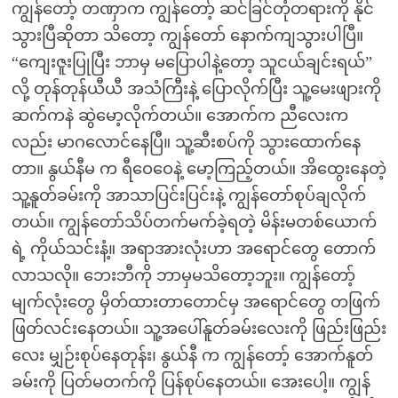
ကျွန်တော့် တဏှာက ကျွန်တော့် ဆင်ခြင်တုံတရားကို နိုင်
သွားပြီဆိုတာ သိတော့ ကျွန်တော် နောက်ကျသွားပါပြီ။
“ကျေးဇူးပြုပြီး ဘာမှ မပြောပါနဲ့တော့ သူငယ်ချင်းရယ်”
လို့ တုန်တုန်ယီယီ အသံကြီးနဲ့ ပြောလိုက်ပြီး သူ့မေးဖျားကို
ဆက်ကနဲ ဆွဲမော့လိုက်တယ်။ အောက်က ညီလေးက
လည်း မာဂလောင်နေပြီ။ သူ့ဆီးစပ်ကို သွားထောက်နေ
တာ။ နွယ်နီမ က ရီဝေဝေနဲ့ မော့ကြည့်တယ်။ အိထွေးနေတဲ့
သူ့နူတ်ခမ်းကို အာသာပြင်းပြင်းနဲ့ ကျွန်တော်စုပ်ချလိုက်
တယ်။ ကျွန်တော်သိပ်တက်မက်ခဲ့ရတဲ့ မိန်းမတစ်ယောက်
ရဲ့ ကိုယ်သင်းနံ့။ အရာအားလုံးဟာ အရောင်တွေ တောက်
လာသလို။ ဘေးဘီကို ဘာမှမသိတော့ဘူး။ ကျွန်တော့်
မျက်လုံးတွေ မှိတ်ထားတာတောင်မှ အရောင်တွေ တဖြက်
ဖြတ်လင်းနေတယ်။ သူ့အပေါ်နူတ်ခမ်းလေးကို ဖြည်းဖြည်း
လေး မျှဉ်းစုပ်နေတုန်း၊ နွယ်နီ က ကျွန်တော့် အောက်နူတ်
ခမ်းကို ပြတ်မတက်ကို ပြန်စုပ်နေတယ်။ အေးပေါ့။ ကျွန်