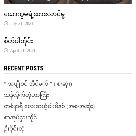
ယောက္ခမရဲ့ဆာလောင်မူ့
July 21, 2021
စိတ်ပါတိုင်း
April 21, 2021
RECENT POSTS
” အပျိုစင် အိပ်မက် ” ( စ/ဆုံး)
သန်လိုက်တဲ့ဟာကြီး
တစ်နာရီ လေးဆယ့်ငါးမိနစ် (အစ/အဆုံး)
စာအုပ်ငှားဆိုင်
ဦးစိုင်းလုံ