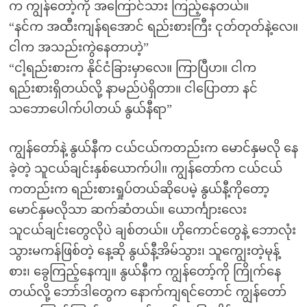
က ကျွန်တော့်ကို အကြောင်သား ကြည့်နေတယ်။
“နင်က အထီးကျန်ရအောင် ရည်းစားကြီး ငုတ်တုတ်နဲ့လေ။
ငါက အသည်းကွဲနေတာဟဲ့”
“ငါ့ရည်းစားက နိုင်ငံခြားမှာလေ။ ကြာပြီဟ။ ငါက
ရည်းစားရှိတယ်လို့ နာမည်ပဲရှိတာ။ ငါပြောတာ နင်
သဘောပေါက်ပါတယ် နွယ်နီရာ”
ကျွန်တော်နဲ့ နွယ်နီက ငယ်ငယ်ကတည်းက မောင်နှမလို နေ
ခဲ့တဲ့ သူငယ်ချင်းနှစ်ယောက်ပါ။ ကျွန်တော်က ငယ်ငယ်
ကတည်းက ရည်းစားရှုပ်တယ်ဆိုပေမဲ့ နွယ်နီ့ကိုတော့
မောင်နှမလိုသာ ဆက်ဆံတယ်။ ယောင်္ကျားလေး
သူငယ်ချင်းတွေလိုပဲ ချစ်တယ်။ ဟိုကောင်တွေနဲ့ ဘောလုံး
သွားမကန်ဖြစ်တဲ့ နေ့ဆို နွယ်နီ့အိမ်သွား၊ သူကျွေးတဲ့မုန့်
စား၊ ခွေကြည့်နေကျ။ နွယ်နီက ကျွန်တော့်ကို ကြိုက်နေ
တယ်လို့ ဘော်ဒါတွေက နောက်ကျရင်တောင် ကျွန်တော်