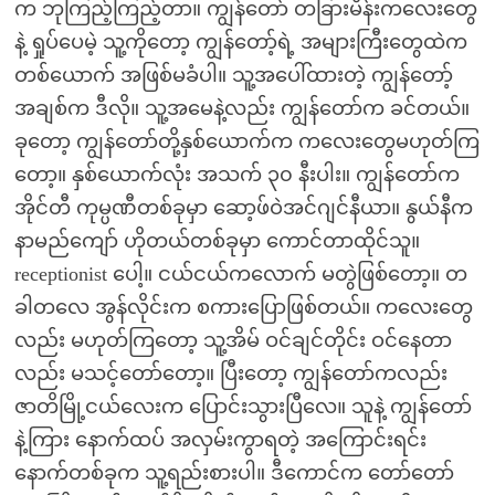
က ဘုကြည့်ကြည့်တာ။ ကျွန်တော် တခြားမိန်းကလေးတွေ
နဲ့ ရှုပ်ပေမဲ့ သူ့ကိုတော့ ကျွန်တော့်ရဲ့ အများကြီးတွေထဲက
တစ်ယောက် အဖြစ်မခံပါ။ သူ့အပေါ်ထားတဲ့ ကျွန်တော့်
အချစ်က ဒီလို။ သူ့အမေနဲ့လည်း ကျွန်တော်က ခင်တယ်။
ခုတော့ ကျွန်တော်တို့နှစ်ယောက်က ကလေးတွေမဟုတ်ကြ
တော့။ နှစ်ယောက်လုံး အသက် ၃၀ နီးပါး။ ကျွန်တော်က
အိုင်တီ ကုမ္ပဏီတစ်ခုမှာ ဆော့ဖ်ဝဲအင်ဂျင်နီယာ။ နွယ်နီက
နာမည်ကျော် ဟိုတယ်တစ်ခုမှာ ကောင်တာထိုင်သူ။
receptionist ပေါ့။ ငယ်ငယ်ကလောက် မတွဲဖြစ်တော့။ တ
ခါတလေ အွန်လိုင်းက စကားပြောဖြစ်တယ်။ ကလေးတွေ
လည်း မဟုတ်ကြတော့ သူ့အိမ် ဝင်ချင်တိုင်း ဝင်နေတာ
လည်း မသင့်တော်တော့။ ပြီးတော့ ကျွန်တော်ကလည်း
ဇာတိမြို့ငယ်လေးက ပြောင်းသွားပြီလေ။ သူနဲ့ ကျွန်တော်
နဲ့ကြား နောက်ထပ် အလှမ်းကွာရတဲ့ အကြောင်းရင်း
နောက်တစ်ခုက သူ့ရည်းစားပါ။ ဒီကောင်က တော်တော်