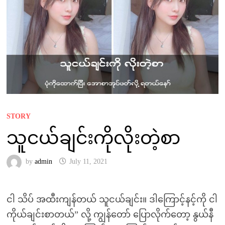
STORY
သူငယ်ချင်းကိုလိုးတဲ့စာ
by
admin
July 11, 2021
ငါ သိပ် အထီးကျန်တယ် သူငယ်ချင်း။ ဒါကြောင့်နင့်ကို ငါ
ကိုယ်ချင်းစာတယ်” လို့ ကျွန်တော် ပြောလိုက်တော့ နွယ်နီ