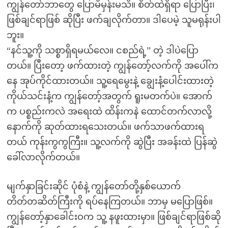
ကျွန်တော်ဘာတွေ ပြောမိမှန်းမသိ။ စိတ်ထဲရှိရာ ပြောပြီး၊
ဖြစ်ချင်ရာဖြစ် ဆိုပြီး ဖက်ချလိုက်တာ။ ဒါပေမဲ့ သူမရုန်းပါ
ဘူး။
“နင်သူ့ကို သစ္စာရှိရမယ်လေ။ ငစည်ရဲ့” တဲ့ ဒါပဲပြော
တယ်။ ပြီးတော့ ဖက်ထားတဲ့ ကျွန်တော့်လက်ကို အပေါ်က
နေ အုပ်ကိုင်ထားတယ်။ သူ့ရေမွေးနဲ့ ချွေးနံ့ပေါင်းထားတဲ့
ကိုယ်သင်းနံ့က ကျွန်တော့်အတွက် ရူးမတက်ပဲ။ အောက်
က ပစ္စည်းကလဲ အရေးထဲ ထိန်းကနဲ ထောင်တက်လာလို့
နောက်ကို ဆုတ်ထားရသေးတယ်။ ဖက်သာဖက်ထားရ
တယ် ကုန်းကွကွကြီး။ သူ့လက်ကို ဆွဲပြီး အခန်းထဲ ပြန်ဆွဲ
ခေါ်လာလိုက်တယ်။
မျက်နှာခြင်းဆိုင် ပုံစံနဲ့ ကျွန်တော်တို့နှစ်ယောက်
တိတ်တဆိတ်ကြီးကို ရပ်နေကြတယ်။ ဘာမှ မပြောဖြစ်။
ကျွန်တော့်နှာခေါင်းဝက သူ့ နဖူးထားမှာ။ ဖြစ်ချင်ရာဖြစ်ဆို