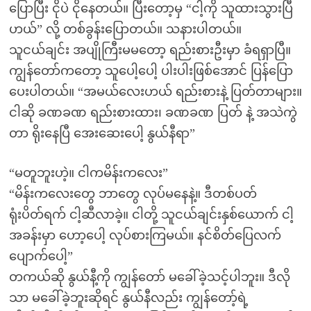
ပြောပြီး ငိုပဲ ငိုနေတယ်။ ပြီးတော့မှ “ငါ့ကို သူထားသွားပြီ
ဟယ်” လို့ တစ်ခွန်းပြောတယ်။ သနားပါတယ်။
သူငယ်ချင်း အပျိုကြီးမမတော့ ရည်းစားဦးမှာ ခံရရှာပြီ။
ကျွန်တော်ကတော့ သူပေါ့ပေါ့ ပါးပါးဖြစ်အောင် ပြန်ပြော
ပေးပါတယ်။ “အမယ်လေးဟယ် ရည်းစားနဲ့ ပြတ်တာများ။
ငါဆို ခဏခဏ ရည်းစားထား၊ ခဏခဏ ပြတ် နဲ့ အသဲကွဲ
တာ ရိုးနေပြီ အေးဆေးပေါ့ နွယ်နီရာ”
“မတူဘူးဟဲ့။ ငါကမိန်းကလေး”
“မိန်းကလေးတွေ ဘာတွေ လုပ်မနေနဲ့။ ဒီတစ်ပတ်
ရုံးပိတ်ရက် ငါ့ဆီလာခဲ့။ ငါတို့ သူငယ်ချင်းနှစ်ယောက် ငါ့
အခန်းမှာ ဟော့ပေါ့ လုပ်စားကြမယ်။ နင်စိတ်ပြေလက်
ပျောက်ပေါ့”
တကယ်ဆို နွယ်နီ့ကို ကျွန်တော် မခေါ်ခဲ့သင့်ပါဘူး။ ဒီလို
သာ မခေါ်ခဲ့ဘူးဆိုရင် နွယ်နီလည်း ကျွန်တော့်ရဲ့