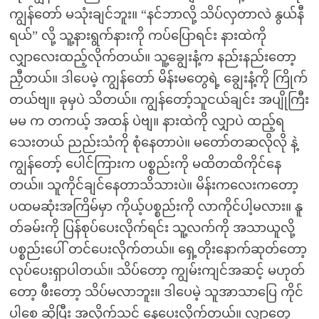
ကျွန်တော် မသုံးချင်ဘူး။ “နင်ဘာလို့ သိပ်လှတာလဲ နွယ်နီ
ရယ်” လို့ သူ့နားရွက်နားကို ကပ်ပြောရင်း နားထဲကို
လျှာလေးထည့်လိုက်တယ်။ သူ့ချွေးနံ့က နည်းနည်းတော့
ညှီတယ်။ ဒါပေမဲ့ ကျွန်တော် မိန်းမတွေရဲ့ ချွေးနံ့ကို ကြိုက်
တယ်ဗျ။ ခုမှပဲ သိတယ်။ ကျွန်တော့်သူငယ်ချင်း အပျိုကြီး
မမ က တကယ့် အထန် ပဲဗျ။ နားထဲကို လျှာပဲ ထည့်ရ
သေးတယ် ညည်းသံကို စုံနေတာပဲ။ မတော်တဆလိုလို နဲ့
ကျွန်တော့် ပေါင်ကြားက ပစ္စည်းကို မထိတထိကိုင်နေ
တယ်။ သူကိုင်ချင်နေတာသိသားပဲ။ မိန်းကလေးကတော့
ပထမဆုံးအကြိမ်မှာ ကိုယ့်ပစ္စည်းကို လာကိုင်ပါ့မလား။ နူ
တ်ခမ်းကို ပြန်စုပ်ပေးလိုက်ရင်း သူ့လက်ကို အသာယူလို့
ပစ္စည်းပေါ် တင်ပေးလိုက်တယ်။ ရှေ့တိုးနောက်ဆုတ်တော့
လုပ်ပေးရှာပါတယ်။ သိပ်တော့ ကျွမ်းကျင်အဆင့် မဟုတ်
တော့ ဖီးတော့ သိပ်မလာဘူး။ ဒါပေမဲ့ သူအာသာပြေ ကိုင်
ပါစေ ဆိုပြီး အလိုက်သင့် နေပေးလိုက်တယ်။ လျှာတွေ