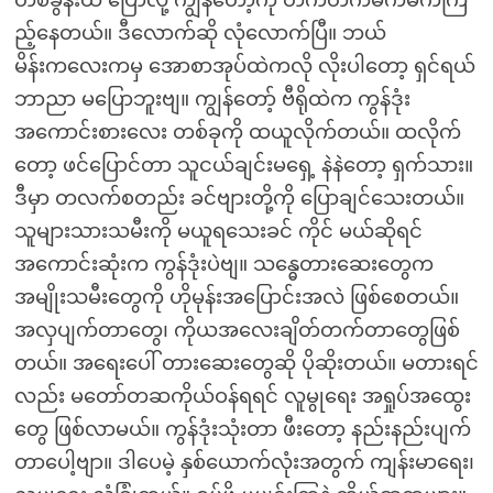
ည့်နေတယ်။ ဒီလောက်ဆို လုံလောက်ပြီ။ ဘယ်
မိန်းကလေးကမှ အောစာအုပ်ထဲကလို လိုးပါတော့ ရှင်ရယ်
ဘာညာ မပြောဘူးဗျ။ ကျွန်တော့် ဗီရိုထဲက ကွန်ဒုံး
အကောင်းစားလေး တစ်ခုကို ထယူလိုက်တယ်။ ထလိုက်
တော့ ဖင်ပြောင်တာ သူငယ်ချင်းမရှေ့ နဲနဲတော့ ရှက်သား။
ဒီမှာ တလက်စတည်း ခင်ဗျားတို့ကို ပြောချင်သေးတယ်။
သူများသားသမီးကို မယူရသေးခင် ကိုင် မယ်ဆိုရင်
အကောင်းဆုံးက ကွန်ဒုံးပဲဗျ။ သန္ဓေတားဆေးတွေက
အမျိုးသမီးတွေကို ဟိုမုန်းအပြောင်းအလဲ ဖြစ်စေတယ်။
အလှပျက်တာတွေ၊ ကိုယအလေးချိတ်တက်တာတွေဖြစ်
တယ်။ အရေးပေါ် တားဆေးတွေဆို ပိုဆိုးတယ်။ မတားရင်
လည်း မတော်တဆကိုယ်ဝန်ရရင် လူမွုရေး အရှုပ်အထွေး
တွေ ဖြစ်လာမယ်။ ကွန်ဒုံးသုံးတာ ဖီးတော့ နည်းနည်းပျက်
တာပေါ့ဗျာ။ ဒါပေမဲ့ နှစ်ယောက်လုံးအတွက် ကျန်းမာရေး၊