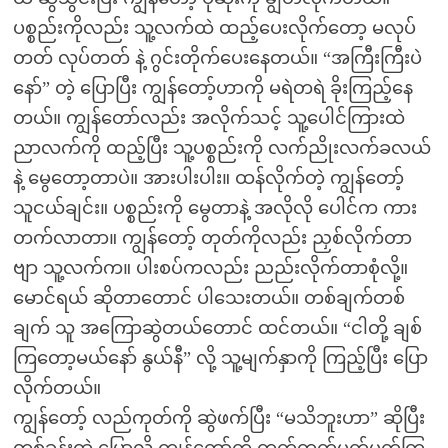
ပစ္စည်းကိုလည်း သူ့လက်ထဲ ထည့်ပေးလိုက်တော့ မလုပ်
တတ် လုပ်တတ် နဲ့ ဂွင်းတိုက်ပေးနေတယ်။ “အကြီးကြီးပဲ
နော်” တဲ့ ပြောပြီး ကျွန်တော့်ဟာကို မရဲတရဲ ခိုးကြည့်နေ
တယ်။ ကျွန်တော်လည်း အလိုက်သင့် သူ့ပေါင်ကြားထဲ
ညာလက်ကို ထည့်ပြီး သူ့ပစ္စည်းကို လက်ညိုးလက်ခလယ်
နဲ့ မွေတော့တာပဲ။ အားပါးပါး။ ထန်လိုက်တဲ့ ကျွန်တော့်
သူငယ်ချင်း။ ပစ္စည်းကို မွေတာနဲ့ အလိုလို ပေါင်က ကား
တက်လာတာ။ ကျွန်တော့် တုတ်ကိုလည်း ညှစ်လိုက်တာ
ဗျာ သူ့လက်က။ ပါးစပ်ကလည်း ညည်းလိုက်တာစုံလို့။
မောင်ရယ် ဆိုတာတောင် ပါသေးတယ်။ တစ်ချက်တစ်
ချက် သူ အကြောဆွဲတယ်တောင် ထင်တယ်။ “ငါတို့ ချစ်
ကြတော့မယ်နော် နွယ်နီ” လို့ သူ့မျက်နှာကို ကြည့်ပြီး ပြော
လိုက်တယ်။
ကျွန်တော့် လည်ကုတ်ကို ဆွဲဖက်ပြီး “မသိဘူးဟာ” ဆိုပြီး
တစ်ခွန်းထဲ ပြောလို့ ကျွန်တော့်ကို တက်တက်မက်မက်ကြ