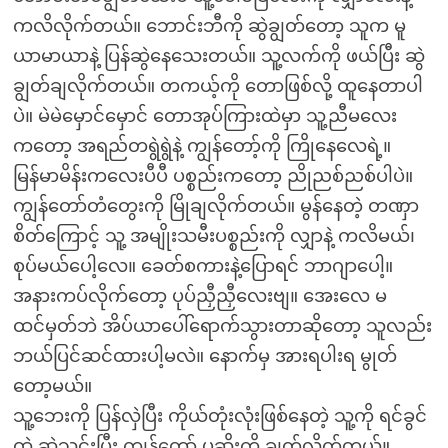
ကလိလိုက်တယ်။ ဘောင်းဘီကို ဆွဲချွတ်တော့ သူက မူ
ယာမာယာနဲ့ ပြန်ဆွဲနေသေးတယ်။ သူ့လက်ကို ဖယ်ပြီး ဆွဲ
ချွတ်ချလိုက်တယ်။ တကယ့်ကို တောဖြစ်လို့ ထူနေတာပါ
ပဲ။ မဲမဲမှောင်မှောင် တောအုပ်ကြားထဲမှာ သူ့ညီမလေး
ကတော့ အရည်တရွဲရွဲနဲ့ ကျွန်တော့်ကို ကြိုနေလေရဲ့။
မြန်မာမိန်းကလေးပီပီ ပစ္စည်းကတော့ ညိုညစ်ညစ်ပါပဲ။
ကျွန်တော်တံတွေးကို မြိုချလိုက်တယ်။ မွန်နေတဲ့ တဏှာ
စိတ်ကြောင့် သူ့ အမျိုးသမီးပစ္စည်းကို လျှာနဲ့ ကလိမယ်၊
စုပ်မယ်ပေါ့လေ။ ခေတ်စကားနဲ့ပြောရင် ဘာဂျာပေါ့။
အနားကပ်လိုက်တော့ ပုပ်ညှီညှီလေးဗျ။ အေးလေ မ
ထင်မှတ်ဘဲ အိပ်ယာပေါ်ရောက်သွားတာဆိုတော့ သူလည်း
ဘယ်ပြင်ဆင်ထားပါ့မလဲ။ နောက်မှ အားရပါးရ မွုတ်
တော့မယ်။
သူ့ဘေးကို ပြန်လှဲပြီး ကိုယ်တုံးလုံးဖြစ်နေတဲ့ သူ့ကို ရင်ခွင်
ထဲ ဆွဲသွင်းပြီး ကျွန်တော့် ပုဆိုးကို ချွတ်လိုက်တယ်။