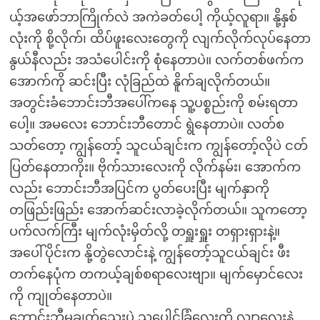
ယ့်အဖော်ဘာကြိုက်လဲ အကဲခတ်ပေါ့ ကိုယ့်လူရာ။ နို့နှစ်
လုံးကို စို့လိုက်၊ ထိပ်ဖူးလေးတွေကို လျက်လိုက်လုပ်နေတာ
နွယ်နီလည်း အသံပေါင်းကို စုံနေတာပဲ။ လက်တစ်ဖက်က
အောက်ကို ဆင်းပြီး လုံခြည်ထဲ နိူက်ချလိုက်တယ်။
အတွင်းခံဘောင်းဘီအပေါ်ကနေ သူ့ပစ္စည်းကို စမ်းရတာ
ပေါ့။ အမလေး ဘောင်းဘီတောင် ရွဲနေတာပဲ။ လတ်စ
သတ်တော့ ကျွန်တော့် သူငယ်ချင်းက ကျွန်တော့်လိုပဲ ငတ်
ပြတ်နေတာကိုး။ ဗိုက်သားလေးကို လိုက်နမ်း၊ အောက်က
လည်း ဘောင်းဘီအပြင်က ပွတ်ပေးပြီး မျက်နှာကို
တဖြည်းဖြည်း အောက်ဆင်းလာခဲ့လိုက်တယ်။ သူကတော့
ပက်လက်ကြီး မျက်လုံးမှိတ်လို့ တရှူးရှူး တရှားရှားနဲ့။
အပေါ်ပိုင်းက နို့တွဲလောင်းနဲ့ ကျွန်တော့်သူငယ်ချင်း ဖီး
တက်နေပုံက တကယ့်ချစ်စရာလေးဗျာ။ မျက်မှောင်လေး
ကို ကျုတ်နေတာပဲ။
ဘောင်းဘီမချွတ်သေးပဲ သူ့ပေါင်ခြံလေးကို လျှာလေးနဲ့