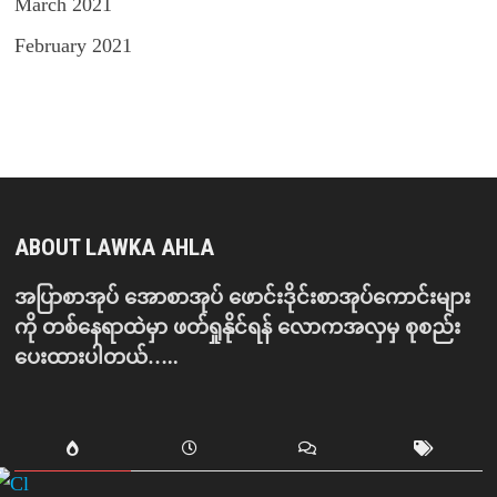
March 2021
February 2021
ABOUT LAWKA AHLA
အပြာစာအုပ် အောစာအုပ် ဖောင်းဒိုင်းစာအုပ်ကောင်းများ
ကို တစ်နေရာထဲမှာ ဖတ်ရှုနိုင်ရန် လောကအလှမှ စုစည်း
ပေးထားပါတယ်…..