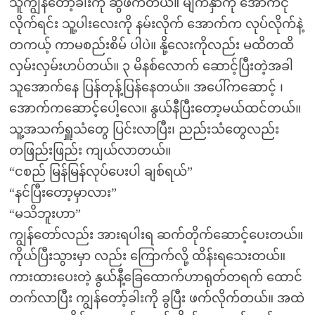
သူကျွန်တော့်ခါးကို ဆွဲဖက်တယ်။ မျက်နှာကို အောက်ငုံ
လိုက်ရင်း သူ့ပါးလေးကို နမ်းလိုက် အောက်က လုပ်လိုက်နဲ့
တကယ့် ကာမစည်းစိမ် ပါပဲ။ နို့လေးကိုလည်း မထိတထိ
လှမ်းလှမ်းဟပ်တယ်။ ၃ မိနစ်လောက် ဆောင့်ပြီးတဲ့အခါ
သူအောက်နေ ပြန်တုန့်ပြန်နေတယ်။ အပေါ်ကဆောင့် ၊
အောက်ကဆောင့်ပေါ့လေ။ နွယ်နီပြီးတော့မယ်ထင်တယ်။
သူ့အသက်ရှူသံတွေ ပြင်းလာပြီး၊ ညည်းသံတွေလည်း
တဖြည်းဖြည်း ကျယ်လာတယ်။
“ငစည် မြန်မြန်လုပ်ပေးပါ ချစ်ရယ်”
“နင်ပြီးတော့မှာလား”
“မသိဘူးဟာ”
ကျွန်တော်လည်း အားရပါးရ ဆက်တိုက်ဆောင့်ပေးတယ်။
ကိုယ်ပြီးသွားမှာ လည်း ကြောက်လို့ ထိန်းရသေးတယ်။
ကားထားပေးတဲ့ နွယ်နီ့ခြေထောက်ဟာရုတ်တရက် ထောင်
တက်လာပြီး ကျွန်တော့်ခါးကို ခွပြီး ဖက်လိုက်တယ်။ အထဲ