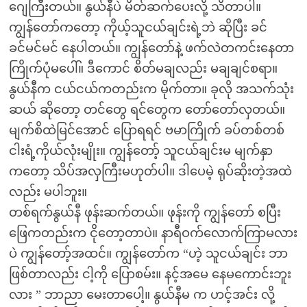
ဂျေကြီးတယ်။ နွယ်နီပဲ မိတ်ဆက်ပေးလို့ သိတာပါ။
ကျွန်တော်ကတော့ ကိုယ့်သူငယ်ချင်းရဲ့ဘဲ ဆိုပြီး ခင်
ခင်မင်မင် နေပါတယ်။ ကျွန်တော်နဲ့ ဖက်လဲတကင်းနေတာ
ကြိုက်ပုံမပေါ်။ ဒီကောင် စိတ်မချလည်း မချချင်စရာ။
နွယ်နီက ငယ်ငယ်ကတည်းက မိုက်တာ။ ခုလို အသက်သုံး
ဆယ် ဆိုတော့ တင်တွေ ရင်တွေက တော်တော်လှတယ်။
မျက်စိထဲမြင်အောင် ပြောရရင် ဗမာကြိုက် ခပ်တစ်တစ်
ငါးရံ့ကိုယ်လုံးမျိုး။ ကျွန်တော့် သူငယ်ချင်းမ မျက်နှာ
ကတော့ သိပ်အလှကြီးမဟုတ်ပါ။ ဒါပေမဲ့ ရုပ်ဆိုးတဲ့အထဲ
လည်း မပါဘူး။
တစ်ရက်နွယ်နီ ဖုန်းဆက်တယ်။ ဖုန်းကို ကျွန်တော် စပြီး
ဖြေကတည်းက ငိုတော့တာပဲ။ နာရီဝက်လောက်ကြာမလား
ပဲ ကျွန်တော့်အထင်။ ကျွန်တော်က “ဟဲ့ သူငယ်ချင်း ဘာ
ဖြစ်တာလည်း ငါ့ကို ပြောစမ်း။ နင့်အမေ နေမကောင်းဘူး
လား ” ဘာညာ မေးတာပေါ့။ နွယ်နီမ က ဟင့်အင်း လို့