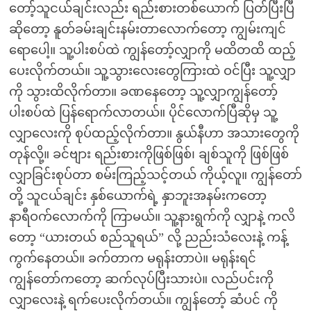
တော့်သူငယ်ချင်းလည်း ရည်းစားတစ်ယောက် ပြတ်ပြီးပြီ
ဆိုတော့ နူတ်ခမ်းချင်းနမ်းတာလောက်တော့ ကျွမ်းကျင်
ရောပေါ့။ သူ့ပါးစပ်ထဲ ကျွန်တော့်လျှာကို မထိတထိ ထည့်
ပေးလိုက်တယ်။ သူ့သွားလေးတွေကြားထဲ ဝင်ပြီး သူ့လျှာ
ကို သွားထိလိုက်တာ။ ခဏနေတော့ သူ့လျှာကျွန်တော့်
ပါးစပ်ထဲ ပြန်ရောက်လာတယ်။ ပိုင်လောက်ပြီဆိုမှ သူ့
လျှာလေးကို စုပ်ထည့်လိုက်တာ။ နွယ်နီဟာ အသားတွေကို
တုန်လို့။ ခင်ဗျား ရည်းစားကိုဖြစ်ဖြစ်၊ ချစ်သူကို ဖြစ်ဖြစ်
လျှာခြင်းစုပ်တာ စမ်းကြည့်သင့်တယ် ကိုယ့်လူ။ ကျွန်တော်
တို့ သူငယ်ချင်း နှစ်ယောက်ရဲ့ နှာဘူးအနမ်းကတော့
နာရီဝက်လောက်ကို ကြာမယ်။ သူ့နားရွက်ကို လျှာနဲ့ ကလိ
တော့ “ယားတယ် စည်သူရယ်” လို့ ညည်းသံလေးနဲ့ ကန့်
ကွက်နေတယ်။ ခက်တာက မရုန်းတာပဲ။ မရုန်းရင်
ကျွန်တော်ကတော့ ဆက်လုပ်ပြီးသားပဲ။ လည်ပင်းကို
လျှာလေးနဲ့ ရက်ပေးလိုက်တယ်။ ကျွန်တော့် ဆံပင် ကို