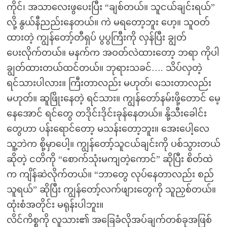
ကိုင်၊ အသာလေးဖွပေးပြီး “ချစ်တယ်။ သူငယ်ချင်းရယ်”
လို့ နွယ်နီညည်းနေတယ်။ ကဲ မရတော့ဘူး ဟေ့။ သူဝတ်
ထားတဲ့ ကျွန်တော့်တီရှပ် ပွပွကြီးကို လှန်ပြီး ချွတ်
ပေးလိုက်တယ်။ မနက်က အဝတ်လဲထားတော့ ဘရာ ကိုပါ
ချွတ်ထားတယ်ထင်တယ်။ ဘုရားသခင်…. သိပ်လှတဲ့
ရင်သားပါလား။ ကြီးတာလည်း မဟုတ်၊ သေးတာလည်း
မဟုတ်။ ဆူဖြိုးနေတဲ့ ရင်သား။ ကျွန်တော်နမ်းဖို့တောင် မေ့
နေအောင် ရင်တွေ တဒိုင်းဒိုင်းခုန်နေတယ်။ နို့သီးခေါင်း
တွေဟာ ပန်းရောင်တော့ မသန်းတော့ဘူး။ အေးပေါ့လေ
သူ့ဘဲက စို့မှာပေါ့။ ကျွန်တော့်သူငယ်ချင်းကို ပစ်သွားတယ်
ဆိုတဲ့ ငတိကို “စောက်သုံးမကျတဲ့ကောင်” ဆိုပြီး စိတ်ထဲ
က ကျိန်ဆဲလိုက်တယ်။ “ဘာတွေ လုပ်နေတာလည်း စည်
သူရယ်” ဆိုပြီး ကျွန်တော့်လက်ဖျားတွေကို သူညှစ်တယ်။
ထုံးစံအတိုင်း မရုန်းပါဘူး။
လိင်ကိစ္စကို လူသား၏ အခြေခံလိုအပ်ချက်တစ်ခုအဖြစ်