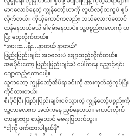
လူမွုရေး လုံခြုံတယ်။ စွပ်ဖို့ မပျင်းကြနဲ့ ကိုယ့်ဆရာများ။
မာဂလောင်နေတဲ့ ကျွန်တော့်ဟာကို လွယ်လင့်တကူပဲ စွပ်
လိုက်တယ်။ ကိုယ့်ကောင်ကလည်း ဘယ်လောက်တောင်
ထန်နေတယ်မသိ ခါရမ်းနေတာပဲ။ သူ့ပစ္စည်းဝလေးကို ထ
ပြီး တေ့လိုက်တယ်။
“အားးးး…ရှီး…နာတယ် နာတယ်”
ဖြည်းဖြည်းချင်း အဝလေးပဲ ချော့ထည့်လိုက်တယ်။
အစပိုင်းတော့ ဖြည်းဖြည်းချင်းပဲ ပေါ်ကနေ ညှောင့်ရင်း
ချော့ထည့်ရတာပေါ့။
သူကတော့ ကျွန်တော့်အိပ်ရာခင်းကို အားကုတ်ဆွဲကုပ်ပြီး
ကိုင်ထားတယ်။
စီးပိုင်ပြီး ဖြည်းဖြည်းချင်းဝင်သွားတဲ့ ကျွန်တော့်ပစ္စည်းကို
သူ့ဟာလေးက အထဲကနေ ညှစ်နေတယ်။ ကောင်းလိုက်
တာများဗျာ စာနဲ့တောင် မရေးပြတက်ဘူး။
“ငါ့ကို ဖက်ထားပါနွယ်နီ”