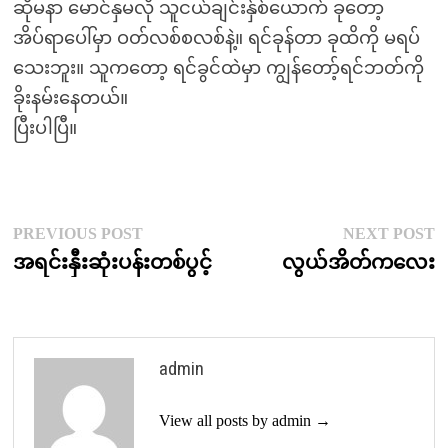
ဆိုမနာ မောင်နှမလို သူငယ်ချင်းန်ှစ်ယောက် ခုတော့
အိပ်ရာပေါ်မှာ ဝတ်လစ်စလစ်နဲ့။ ရင်ခုန်တာ ခုထိကို မရပ်
သေးဘူး။ သူကတော့ ရင်ခွင်ထဲမှာ ကျွန်တော့်ရင်ဘတ်ကို
ခိုးနမ်းနေတယ်။
ပြီးပါပြီ။
Post
Previous
N
PREVIOUS POST
NEXT POST
post:
p
အရင်းနှီးဆုံးပန်းတစ်ပွင့်
လွယ်အိတ်ကလေး
navigation
admin
View all posts by admin →