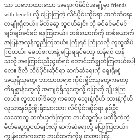
သာ သဘောထားသော အနောက်နိုင်ငံအချို့မှာ friends
with benefit လို့ ပြောကြတဲ့ လိင်ပိုင်းဆိုင်ရာ ဆက်ဆံရေး
တမျိုးရှိတယ်။ မိတ်ဆွေ သူငယ်ချင်း လို ခင်ခင်မင်မင်
ချစ်ချစ်ခင်ခင် နေကြတယ်။ တစ်ယောက်ကို တစ်ယောက်
အပြန်အလှန်ကူညီကြတယ်။ ကြုံရင် ကြုံသလို တူတူအိပ်
ကြတယ်။ ခေတ်စကားနဲ့ ပြောရရင်တော့ ထန်ရင် ထန်
သလို အကြောင်းညီညွတ်ရင် ဘောင်းဘီချွတ်ကြတယ်ပေါ့
လေ။ ဒီလို လိင်ပိုင်းဆိုင်ရာ ဆက်ဆံရေးကို ရှေးရိုးစွဲ
အယူရှိသူတွေ၊ ဘာသာတရား ကိုင်းရှိုင်းသူတွေကတော့
တိရစ္ဆာန်တွေလို အကျင့်ရှိသူတွေလို့ ပြောဆို ချိုးဖဲ့ကြ
တယ်။ လူသားဝါဒီတွေ ကတော့ သွေးနဲ့ကိုယ် သားနဲ့ကိုယ်
လူသားနှစ်ဦးရိုးရိုးသားသား လိင်ပိုင်းဆိုင်ရာ နှစ်ဦး
သဘောတူ ဆက်ယှက်ကြတာ ဘယ်သူ့ကိုမှ မထိခိုက်တဲ့
မိတ်ဆွေသူငယ်ချင်းလို ဆက်ဆံရေးလို့ ပြောကြတယ်။
ကျွန်တော်ကတော့ ဘယ်ဘက်ကိုမှ တအားကြီး