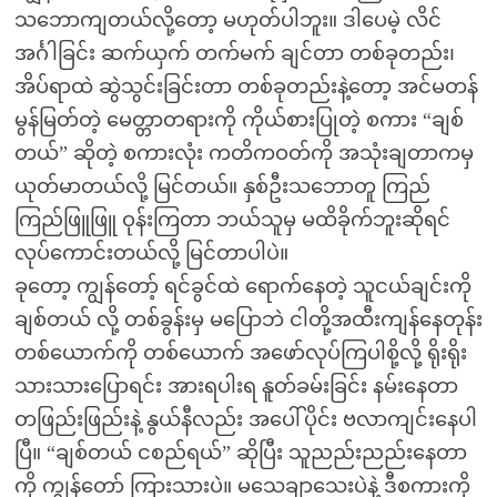
သဘောကျတယ်လို့တော့ မဟုတ်ပါဘူး။ ဒါပေမဲ့ လိင်
အင်္ဂါခြင်း ဆက်ယှက် တက်မက် ချင်တာ တစ်ခုတည်း၊
အိပ်ရာထဲ ဆွဲသွင်းခြင်းတာ တစ်ခုတည်းနဲ့တော့ အင်မတန်
မွန်မြတ်တဲ့ မေတ္တာတရားကို ကိုယ်စားပြုတဲ့ စကား “ချစ်
တယ်” ဆိုတဲ့ စကားလုံး ကတိကဝတ်ကို အသုံးချတာကမှ
ယုတ်မာတယ်လို့ မြင်တယ်။ နှစ်ဦးသဘောတူ ကြည်
ကြည်ဖြူဖြူ ဝုန်းကြတာ ဘယ်သူမှ မထိခိုက်ဘူးဆိုရင်
လုပ်ကောင်းတယ်လို့ မြင်တာပါပဲ။
ခုတော့ ကျွန်တော့် ရင်ခွင်ထဲ ရောက်နေတဲ့ သူငယ်ချင်းကို
ချစ်တယ် လို့ တစ်ခွန်းမှ မပြောဘဲ ငါတို့အထီးကျန်နေတုန်း
တစ်ယောက်ကို တစ်ယောက် အဖော်လုပ်ကြပါစို့လို့ ရိုးရိုး
သားသားပြောရင်း အားရပါးရ နူတ်ခမ်းခြင်း နမ်းနေတာ
တဖြည်းဖြည်းနဲ့ နွယ်နီလည်း အပေါ်ပိုင်း ဗလာကျင်းနေပါ
ပြီ။ “ချစ်တယ် ငစည်ရယ်” ဆိုပြီး သူညည်းညည်းနေတာ
ကို ကျွန်တော် ကြားသားပဲ။ မသေချာသေးပဲနဲ့ ဒီစကားကို