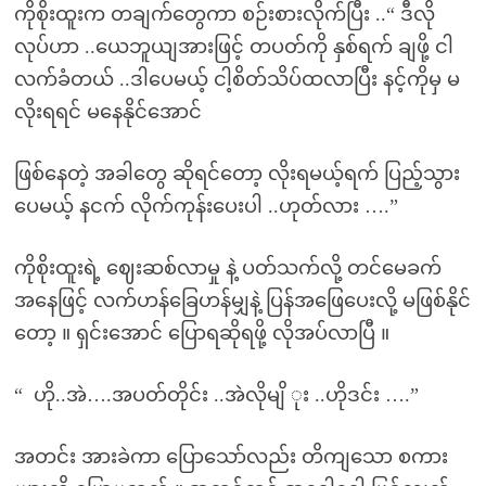
ကိုစိုးထူးက တချက်တွေကာ စဉ်းစားလိုက်ပြီး ..“ ဒီလို
လုပ်ဟာ ..ယေဘူယျအားဖြင့် တပတ်ကို နှစ်ရက် ချဖို့ ငါ
လက်ခံတယ် ..ဒါပေမယ့် ငါ့စိတ်သိပ်ထလာပြီး နင့်ကိုမှ မ
လိုးရရင် မနေနိုင်အောင်
ဖြစ်နေတဲ့ အခါတွေ ဆိုရင်တော့ လိုးရမယ့်ရက် ပြည့်သွား
ပေမယ့် နငက် လိုက်ကုန်းပေးပါ ..ဟုတ်လား ….”
ကိုစိုးထူးရဲ့ ဈေးဆစ်လာမှု နဲ့ ပတ်သက်လို့ တင်မေခက်
အနေဖြင့် လက်ဟန်ခြေဟန်မျှနဲ့ ပြန်အဖြေပေးလို့ မဖြစ်နိုင်
တော့ ။ ရှင်းအောင် ပြောရဆိုရဖို့ လိုအပ်လာပြီ ။
“ ဟို..အဲ….အပတ်တိုင်း ..အဲလိုမျိ ုး ..ဟိုဒင်း ….”
အတင်း အားခဲကာ ပြောသော်လည်း တိကျသော စကား