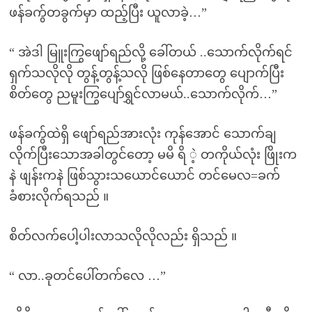
ဖန်ခကွ်တခွက်မှာ ထည့်ပြီး ယူလာခဲ့…”
“ အဲဒါ မြူးကြွဖျော်ရည်လို့ ခေါ်တယ် ..သောက်လိုက်ရင်
ရှက်သလိုလို တွန့်တွန့်သလို ဖြစ်နေတာတွေ ပျောက်ပြီး
စိတ်တွေ ညမူးကြွပျော်ရွှင်လာမယ်..သောက်လိုက်…”
ဖန်ခကွ်ထဲရှိ ဖျော်ရည်အားလုံး ကုန်အောင် သောက်ချ
လိုက်ပြီးသောအခါတွင်တော့ မမိ ရိ ဲ့ တကိုယ်လုံး ဖြိုးက
နဲ ဖျန်းကနဲ ဖြစ်သွားသယောင်ယောင် တင်မေလ=ခက်
ခံစားလိုက်ရသည် ။
စိတ်လက်ပေါ့ပါးလာသလိုလိုလည်း ရှိသည် ။
“ လာ..ခုတင်ပေါ်တက်လေ …”