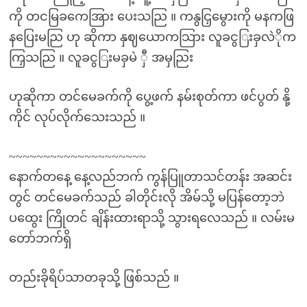
ကို တငမြခကေအြား ပေးသညြ ။ ကနွငြှမွေားကို မနကဖြ
နပြေးမညြ ဟု ဆိုကာ နှဈယောကသြား လူခငွြးခှလဲိုက
ကြှသညြ ။ လူခငွြးမခှမဲ ှီ အမှညြး
ဟုဆိုကာ တင်မေခက်ကို ပွေ့ဖက် နမ်းစုတ်ကာ ဖင်ပွတ် နို့
ကိုင် လုပ်လိုက်သေးသည် ။
~~~~~~~~~~~~~~~~~~~~
နောက်တနေ့ နေ့လည်ဘက် ကွန်ပြူတာသင်တန်း အဆင်း
တွင် တင်မေခက်သည် ခါတိုင်းလို အိမ်သို့ မပြန်တော့ဘဲ
ပထွေး ကြိုတင် ချိန်းထားရာသို့ သွားရလေသည် ။ လမ်းမ
တော်ဘက်ရှိ
တည်းခိုရိပ်သာတခုသို့ ဖြစ်သည် ။