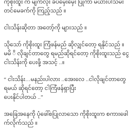
ကိုစိုးထူး က မျက်လုံး ခပ်မှေးမှေး ပြုကာ မယားပါသမီး
တင်မေခက်ကို ကြည့်သည် ။
ငါးသိန်းဆိုတာ အတော့်ကို များသည် ။
သိုသော် ကိုစိုးထူး ကြံဖန်မည် ဆိုလျှင်တော့ ရနိုင်သည် ။
မမိ ိ လိုချင်တာတွေ ရမည်ဆိုရင်တော့ ကိုစိုးထူးသည် ငွေ
ငါးသိန်းကို ပေးဖို့ အသင့် ..။
“ ငါးသိန်း…မနည်းပါလား ..အေးလေ ..ငါလိုချင်တာတွေ
ရမယ် ဆိုရင်တော့ ငါကြံဖန်ရှာပြီး
ပေးနိုင်ပါတယ် ..”
အခြေအနေကို ပုံဖေါ်စပြုလာသော ကိုစိုးထူးက စကားဖေါ
က်လိုက်သည် ။