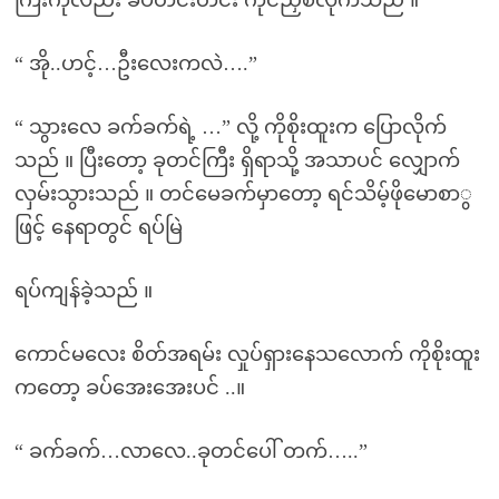
“ အို..ဟင့်…ဦးလေးကလဲ….”
“ သွားလေ ခက်ခက်ရဲ့ …” လို့ ကိုစိုးထူးက ပြောလိုက်
သည် ။ ပြီးတော့ ခုတင်ကြီး ရှိရာသို့ အသာပင် လျှောက်
လှမ်းသွားသည် ။ တင်မေခက်မှာတော့ ရင်သိမ့်ဖိုမောစာွ
ဖြင့် နေရာတွင် ရပ်မြဲ
ရပ်ကျန်ခဲ့သည် ။
ကောင်မလေး စိတ်အရမ်း လှုပ်ရှားနေသလောက် ကိုစိုးထူး
ကတော့ ခပ်အေးအေးပင် ..။
“ ခက်ခက်…လာလေ..ခုတင်ပေါ် တက်…..”