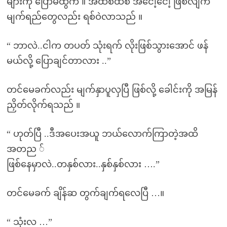
များကို ပြောမထွက် ။ အထစ်ထစ် အငေါ့ငေါ့ ဖြစ်လျက်
မျက်ရည်တွေလည်း ရစ်ဝဲလာသည် ။
“ ဘာလဲ..ငါက တပတ် သုံးရက် လိုးဖြစ်သွားအောင် ဖန်
မယ်လို့ ပြောချင်တာလား ..”
တင်မေခက်လည်း မျက်နှာပူလှပြီ ဖြစ်လို့ ခေါင်းကို အမြန်
ညှိတ်လိုက်ရသည် ။
“ ဟုတ်ပြီ ..ဒီအပေးအယူ ဘယ်လောက်ကြာတဲ့အထိ
အတည ်
ဖြစ်နေမှာလဲ..တနှစ်လား..နှစ်နှစ်လား ….”
တင်မေခက် ချိန်ဆ တွက်ချက်ရလေပြီ …။
“ သုံးလ …”