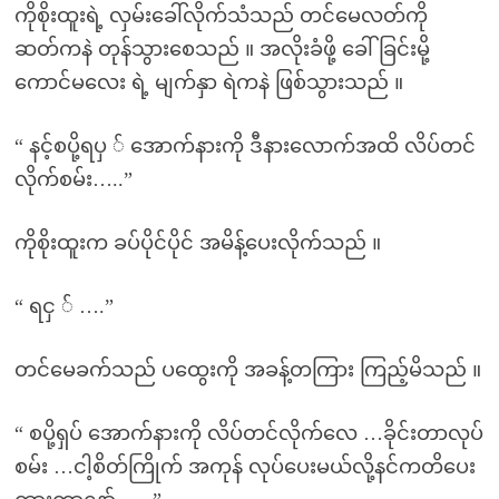
ကိုစိုးထူးရဲ့ လှမ်းခေါ်လိုက်သံသည် တင်မေလတ်ကို
ဆတ်ကနဲ တုန်သွားစေသည် ။ အလိုးခံဖို့ ခေါ်ခြင်းမို့
ကောင်မလေး ရဲ့ မျက်နှာ ရဲကနဲ ဖြစ်သွားသည် ။
“ နင့်စပို့ရပှ ် အောက်နားကို ဒီနားလောက်အထိ လိပ်တင်
လိုက်စမ်း…..”
ကိုစိုးထူးက ခပ်ပိုင်ပိုင် အမိန့်ပေးလိုက်သည် ။
“ ရငှ ် ….”
တင်မေခက်သည် ပထွေးကို အခန့်တကြား ကြည့်မိသည် ။
“ စပို့ရှပ် အောက်နားကို လိပ်တင်လိုက်လေ …ခိုင်းတာလုပ်
စမ်း …ငါ့စိတ်ကြိုက် အကုန် လုပ်ပေးမယ်လို့နင်ကတိပေး