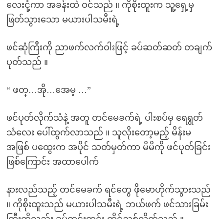
လေးငုံ့ကာ အခန်းထဲ ဝင်သည် ။ ကိုစိုးထူးက သူ့ရှေ့မှ
ဖြတ်သွားသော မယားပါသမီးရဲ့
ဖင်ဆုံကြီးကို ညာဖက်လက်ဝါးဖြင့် ခပ်ဆတ်ဆတ် တချက်
ပုတ်သည် ။
“ ဖတ္…အို…အေမ့ …”
ဖင်ပုတ်လိုက်သံနဲ့ အတူ တင်မေခက်ရဲ့ ပါးစပ်မှ ရေရွတ်
သံလေး ပေါ်ထွက်လာသည် ။ သူလိုးတော့မည့် မိန်းမ
အဖြစ် ပထွေးက အပိုင် သတ်မှတ်ကာ မိမိကို ဖင်ပုတ်ခြင်း
ဖြစ်ကြောင်း အထာပေါက်
နားလည်သည့် တင်မေခက် ရင်တွေ ဖိုမောဟိုက်သွားသည်
။ ကိုစိုးထူးသည် မယားပါသမီးရဲ့ ဘယ်ဖက် ဖင်သားခြမ်း
ကြီးကိုလည်း ခပ်တင်းတင်း ကိုင်ညှစ်လိုက်သည် ။