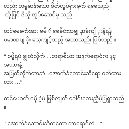
လည်း တမူဆန်းသော စိတ်လှုပ်ရှားမှုကို ရစေသည် ။
ထို့ပြင် ဒီလို လုပ်ဆောင်မှု သည်
တင်မေခက်အား မမိ ိ စေခိုင်းသမျှ နာခံကျိ ုးနွံရန်
ပမာဏပျ ိုး လေ့ကျင့်သည့် အထာလည်း ဖြစ်သည် ။
“ စပို့ရှပ် ချွတ်လိုက် …ဘရာစီယာ အနက်ရောင်က နင့
အသားနဲ့
အပြတ်လိုက်တာဘဲ ..အောက်ခံဘောင်းဘီရော ဝတ်ထား
လား …”
တင်မေခက် ငမို ဲ့မဲ့ ဖြစ်လျက် ခေါင်းလေးညှိမ့်ပြရှာသည်
။
“ အောက်ခံဘောင်းဘီကကော ဘာရောင်လဲ…”