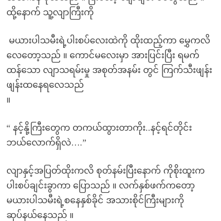
ထို့နောက် သူ့လျာကြီးကို
မယားပါသမီးရဲ့ပါးစပ်လေးထဲကို ထိုးထည့်ကာ မွှေကလိ
လေတော့သည် ။ ကောင်မလေးမှာ အားပြင်းပြီး ရမက်
ထန်သော လျာသရမ်းမှု အစုတ်အနမ်း တွင် ကြက်သီးဖျန်း
ဖျန်းထနေရလေသည်
။
“ နင့်နို့ကြီးတွေက တကယ်ထွားတာကိုး..နင့်ရင်တိုင်း
ဘယ်လောက်ရှိလဲ….”
လျာနှင့်အပြတ်ထိုးကလိ စုတ်နမ်းပြီးနောက် ကိုစိုးထူးက
ပါးစပ်ချင်းခွာကာ ပြောသည် ။ လက်နှစ်ဖက်ကတော့
မယားပါသမီးရဲ့စနေနှစ်ခိုင် အသားစိုင်ကြီးများကို
ဆုပ်နယ်နေသည် ။