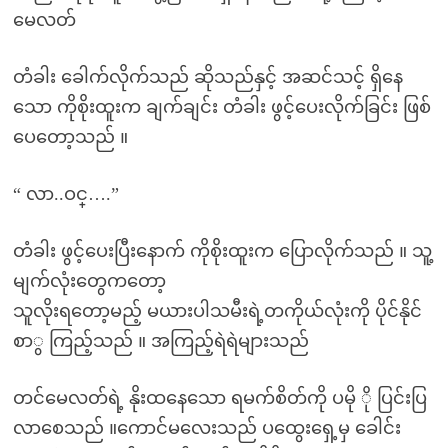
မေလတ်
တံခါး ခေါက်လိုက်သည် ဆိုသည်နှင့် အဆင်သင့် ရှိနေ
သော ကိုစိုးထူးက ချက်ချင်း တံခါး ဖွင့်ပေးလိုက်ခြင်း ဖြစ်
ပေတော့သည် ။
“ လာ..ဝင္….”
တံခါး ဖွင့်ပေးပြီးနောက် ကိုစိုးထူးက ပြောလိုက်သည် ။ သူ့
မျက်လုံးတွေကတော့
သူလိုးရတော့မည့် မယားပါသမီးရဲ့တကိုယ်လုံးကို ပိုင်နိုင်
စာွ ကြည့်သည် ။ အကြည့်ရဲရဲများသည်
တင်မေလတ်ရဲ့ နိုးထနေသော ရမက်စိတ်ကို ပမို ို ပြင်းပြ
လာစေသည် ။ကောင်မလေးသည် ပထွေးရှေ့မှ ခေါင်း