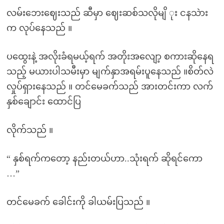
လမ်းဘေးဈေးသည် ဆီမှာ ဈေးဆစ်သလိုမျိ ုး ငနသဲား
က လုပ်နေသည် ။
ပထွေးနဲ့ အလိုးခံရမယ့်ရက် အတိုးအလျော့ စကားဆိုနေရ
သည့် မယားပါသမီးမှာ မျက်နှာအရမ်းပူနေသည် ။စိတ်လဲ
လှုပ်ရှားနေသည် ။ တင်မေခက်သည် အားတင်းကာ လက်
နှစ်ချောင်း ထောင်ပြ
လိုက်သည် ။
“ နှစ်ရက်ကတော့ နည်းတယ်ဟာ..သုံးရက် ဆိုရင်ကော
…”
တင်မေခက် ခေါင်းကို ခါယမ်းပြသည် ။