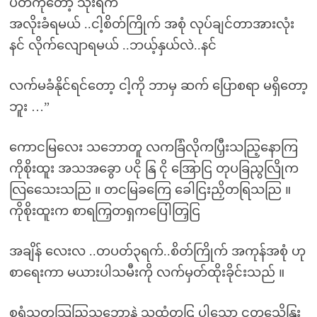
ပတ်ကိုတော့ သုံးရက်
အလိုးခံရမယ် ..ငါ့စိတ်ကြိုက် အစုံ လုပ်ချင်တာအားလုံး
နင် လိုက်လျောရမယ် ..ဘယ့်နှယ်လဲ..နင်
လက်မခံနိုင်ရင်တော့ ငါ့ကို ဘာမှ ဆက် ပြောစရာ မရှိတော့
ဘူး …”
ကောငမြလေး သဘောတူ လကခြံလိုကပြှီးသညြ့နောကြ
ကိုစိုးထူး အသအခွော ပငို နြ ငို အြောငြ တုပခြညွလြိုက
လြသေေးသညြ ။ တငမြခကြေ ခေါငြးညှိတရြသညြ ။
ကိုစိုးထူးက စာရကြှတရှကပြေါတြှငြ
အချိန် လေးလ ..တပတ်၃ရက်..စိတ်ကြိုက် အကုန်အစုံ ဟု
စာရေးကာ မယားပါသမီးကို လက်မှတ်ထိုးခိုင်းသည် ။
စရံသတသြညြ့သဘောနဲ့ သူ့ထံတှငြ ပါသော ငှတသေိနြး