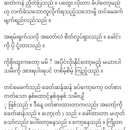
ဆတ်ကနဲ ညှိတ်ပြသည် ။ ပထွေး လိုးတာ ခံပါတော့မည်
ဟု လက်ခံသဘောတူလိုက်ရသည့်သဘောမို့ တင်မေခက်
မျက်ရည်လည်သည် ။
အရမ်းရှက်သလို အတော်လဲ စိတ်လှုပ်ရှားသည် ။ ခေါင်း
ကို ပို ငုံ့ထားသည် ။
ကိုစိုးထူးကတော့ မမိ ိ အပိုင်လိုးနိုင်တော့မည့် မယားပါ
သမီးကို အားရပါးရပင် တစိမ့်စိမ့် ကြည့်သည် ။
တင်မေခက်သည် ခေတ်ဆန်ဆန် ခပ်ကော့ကော့ ဝတ်စား
တတ်သော နှစ်ထောင့်နှစ်ခုနှစ် သမီးပျိ
ု ဖြစ်သည် ။ ဒီနေ့ ဝတ်စားထားတာကလည်း အတော့်ကို
ခေတ်ဆန်သည် ။ ဟော့(တ် ) သည် ။ ဖေါ်ထားတာ မဟုတ်
သော်လည်း ပေါ်တော့နေသည် ။ ကော့နေသည် ။ ကြိုးတ