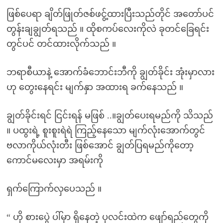
ဖြစ်ပေရာ ချိတ်ဖြုတ်ဇစ်ဖငွ့်ထားပြီးသည်တိုင် အတော်ပင်
တွန်းချချွတ်ရသည် ။ ထိုစကပ်လေးကိုလဲ ခုတင်ခြေရင်း
တွင်ပင် တင်ထားလိုက်သည် ။
ဘရာစီယာနဲ့ အောက်ခံဘောင်းဘီကို ချွတ်ခိုင်း အုံးမှာလား
ဟု တွေးနေရင်း မျက်နှာ အထားရ ခက်နေသည် ။
ချွတ်ခိုင်းရင် ငြင်းရန် မဖြစ် ..။ချွတ်ပေးရမည်ကို သိသည်
။ ပထွးရဲ့ စူးစူးရဲရဲ ကြည့်နေသော မျက်လုံးအောက်တွင်
ဗလာကိုယ်လုံးတီး ဖြစ်အောင် ချွတ်ပြရမည်ကိုတော့
ကောင်မလေးမှာ အရမ်းကို
ရှက်ကြောက်လှပေသည် ။
“ ဟို စားပွေဲ ပါ်မှာ ရှိနေတဲ့ ပုလင်းထဲက ဖျော်ရည်တွေကို