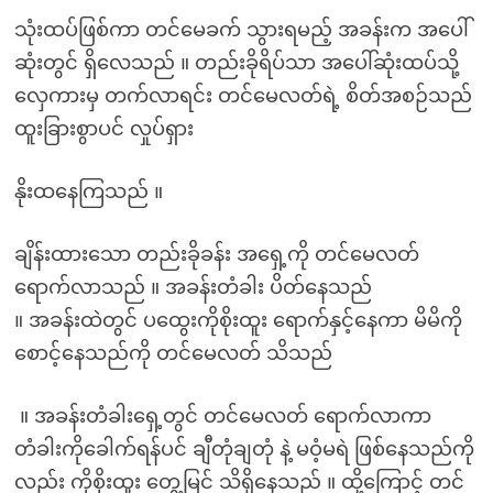
သုံးထပ်ဖြစ်ကာ တင်မေခက် သွားရမည့် အခန်းက အပေါ်
ဆုံးတွင် ရှိလေသည် ။ တည်းခိုရိပ်သာ အပေါ်ဆုံးထပ်သို့
လှေကားမှ တက်လာရင်း တင်မေလတ်ရဲ့ စိတ်အစဉ်သည်
ထူးခြားစွာပင် လှုပ်ရှား
နိုးထနေကြသည် ။
ချိန်းထားသော တည်းခိုခန်း အရှေ့ကို တင်မေလတ်
ရောက်လာသည် ။ အခန်းတံခါး ပိတ်နေသည်
။ အခန်းထဲတွင် ပထွေးကိုစိုးထူး ရောက်နှင့်နေကာ မိမိကို
စောင့်နေသည်ကို တင်မေလတ် သိသည်
။ အခန်းတံခါးရှေ့တွင် တင်မေလတ် ရောက်လာကာ
တံခါးကိုခေါက်ရန်ပင် ချီတုံချတုံ နဲ့ မဝံ့မရဲ ဖြစ်နေသည်ကို
လည်း ကိုစိုးထူး တွေ့မြင် သိရှိနေသည် ။ ထို့ကြောင့် တင်