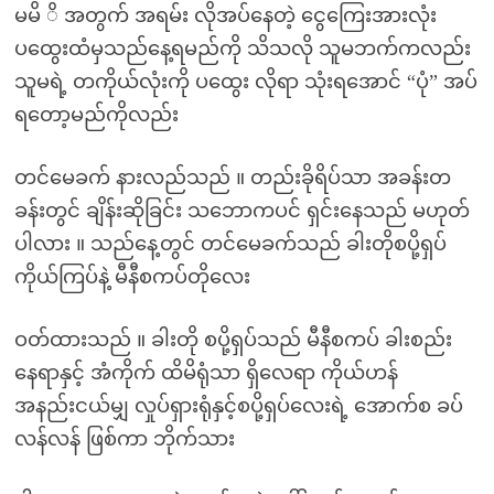
မမိ ိ အတွက် အရမ်း လိုအပ်နေတဲ့ ငွေကြေးအားလုံး
ပထွေးထံမှသည်နေ့ရမည်ကို သိသလို သူမဘက်ကလည်း
သူမရဲ့ တကိုယ်လုံးကို ပထွေး လိုရာ သုံးရအောင် “ပုံ” အပ်
ရတော့မည်ကိုလည်း
တင်မေခက် နားလည်သည် ။ တည်းခိုရိပ်သာ အခန်းတ
ခန်းတွင် ချိန်းဆိုခြင်း သဘောကပင် ရှင်းနေသည် မဟုတ်
ပါလား ။ သည်နေ့တွင် တင်မေခက်သည် ခါးတိုစပို့ရှပ်
ကိုယ်ကြပ်နဲ့ မီနီစကပ်တိုလေး
ဝတ်ထားသည် ။ ခါးတို စပို့ရှပ်သည် မီနီစကပ် ခါးစည်း
နေရာနှင့် အံကိုက် ထိမိရုံသာ ရှိလေရာ ကိုယ်ဟန်
အနည်းငယ်မျှ လှုပ်ရှားရုံနှင့်စပို့ရှပ်လေးရဲ့ အောက်စ ခပ်
လန်လန် ဖြစ်ကာ ဘိုက်သား