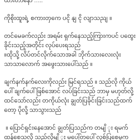
ထားတာနော် …..”
ကိုစိုးထူးရဲ့ စကားတှကေ ပငို နျ ငို လျာသညျ ။
တင်မေခက်လည်း အရမ်း ရှက်နေသည့်ကြားကပင် ပထွေး
ခိုင်းသည့်အတိုင်း လုပ်ပေးရသည်
။ထိုသို့ လိပ်တင်လိုက်သောအခါ ဘိုက်သားလေးလုံး
သာသာလောက် အဖွေးသားပေါ်သည် ။
ချက်နက်နက်လေးကိုလည်း မြင်ရသည် ။ သည်လို ကိုယ်
ပေါ် ချက်ပေါ်ဖြစ်အောင် လပ်ခြင်းသည် ဘာမှ မဟုတ်လို့
ထင်သော်လည်း တကိုယ်လုံး ချွတ်ပြခိုင်းခြင်းသည်ထက်
တော့ ပိုလို့ သာသွားသည်
။ ပြောင်ရှင်းနေအောင် ချွတ်ပြသည်က တမျိ ုး ရမက်
ထန်စေသလို သည်လိုမျိ ုး မပေါ့်တပေါ် လှစ်ပြစေမှုက