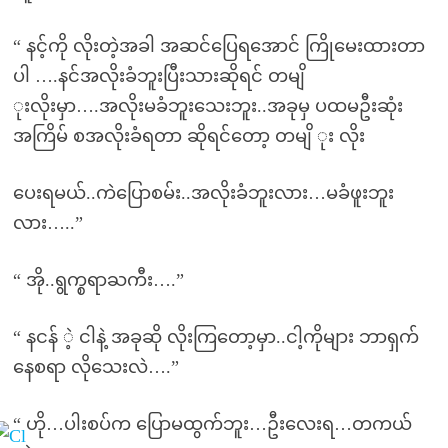
“ နင့်ကို လိုးတဲ့အခါ အဆင်ပြေရအောင် ကြိုမေးထားတာ
ပါ ….နင်အလိုးခံဘူးပြီးသားဆိုရင် တမျိ
ုးလိုးမှာ….အလိုးမခံဘူးသေးဘူး..အခုမှ ပထမဦးဆုံး
အကြိမ် စအလိုးခံရတာ ဆိုရင်တော့ တမျိ ုး လိုး
ပေးရမယ်..ကဲပြောစမ်း..အလိုးခံဘူးလား…မခံဖူးဘူး
လား…..”
“ အို..ရွက္စရာႀကီး….”
“ နငန် ဲ့ ငါနဲ့ အခုဆို လိုးကြတော့မှာ..ငါ့ကိုများ ဘာရှက်
နေစရာ လိုသေးလဲ….”
“ ဟို…ပါးစပ်က ပြောမထွက်ဘူး…ဦးလေးရ…တကယ်