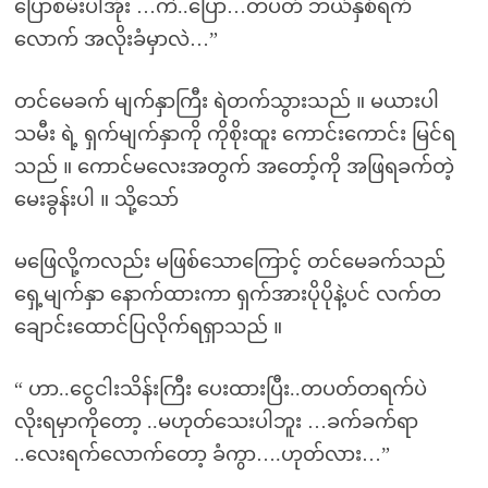
ပြောစမ်းပါအုံး …ကဲ..ပြော…တပတ် ဘယ်နှစ်ရက်
လောက် အလိုးခံမှာလဲ…”
တင်မေခက် မျက်နှာကြီး ရဲတက်သွားသည် ။ မယားပါ
သမီး ရဲ့ ရှက်မျက်နှာကို ကိုစိုးထူး ကောင်းကောင်း မြင်ရ
သည် ။ ကောင်မလေးအတွက် အတော့်ကို အဖြရခက်တဲ့
မေးခွန်းပါ ။ သို့သော်
မဖြေလို့ကလည်း မဖြစ်သောကြောင့် တင်မေခက်သည်
ရှေ့မျက်နှာ နောက်ထားကာ ရှက်အားပိုပိုနဲ့ပင် လက်တ
ချောင်းထောင်ပြလိုက်ရရှာသည် ။
“ ဟာ..ငွေငါးသိန်းကြီး ပေးထားပြီး..တပတ်တရက်ပဲ
လိုးရမှာကိုတော့ ..မဟုတ်သေးပါဘူး …ခက်ခက်ရာ
..လေးရက်လောက်တော့ ခံကွာ….ဟုတ်လား…”