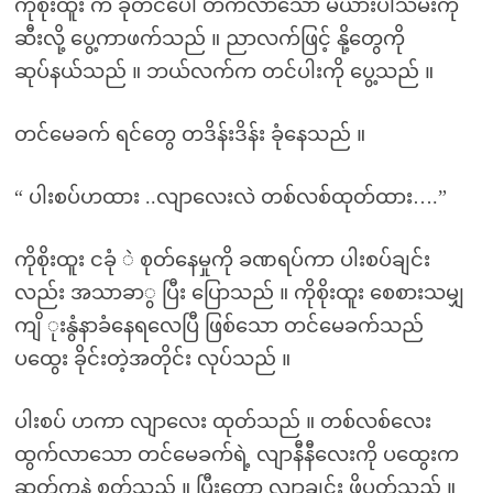
ကိုစိုးထူး က ခုတင်ပေါ် တက်လာသော မယားပါသမီးကို
ဆီးလို့ ပွေ့ကာဖက်သည် ။ ညာလက်ဖြင့် နို့တွေကို
ဆုပ်နယ်သည် ။ ဘယ်လက်က တင်ပါးကို ပွေ့သည် ။
တင်မေခက် ရင်တွေ တဒိန်းဒိန်း ခုံနေသည် ။
“ ပါးစပ်ဟထား ..လျာလေးလဲ တစ်လစ်ထုတ်ထား….”
ကိုစိုးထူး ငခုံ ဲ စုတ်နေမှုကို ခဏရပ်ကာ ပါးစပ်ချင်း
လည်း အသာခာွ ပြီး ပြောသည် ။ ကိုစိုးထူး စေစားသမျှ
ကျိ ုးနွံနာခံနေရလေပြီ ဖြစ်သော တင်မေခက်သည်
ပထွေး ခိုင်းတဲ့အတိုင်း လုပ်သည် ။
ပါးစပ် ဟကာ လျာလေး ထုတ်သည် ။ တစ်လစ်လေး
ထွက်လာသော တင်မေခက်ရဲ့ လျာနီနီလေးကို ပထွေးက
ဆတ်ကနဲ စုတ်သည် ။ ပြီးတော့ လျာချင်း ဖိပတွ်သည် ။