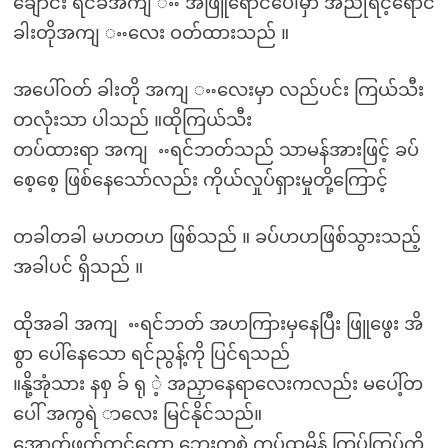
ချောင်း ရင်ခံအကျ ႌ အဖြူရောင်ပေါ်မှာ အညိုရင့်ရောင်
ခါးတိုအကျ ႌလေး ဝတ်ထားသည် ။
အပေါ်ဝတ် ခါးတို အကျ ႌလေးမှာ လည်ပင်း ကြယ်သီး
တလုံးသာ ပါသည် ။ထိုကြယ်သီး
တပ်ထားရာ အကျ ႌရင်ဘတ်သည် သာမန်အားဖြင့် ခပ်
စေ့စေ့ ဖြစ်နေသော်လည်း ကိုယ်လှုပ်ရှားမှုတို့ကြောင့်
တခါတခါ မဟတဟ ဖြစ်သည် ။ ခပ်ဟဟဖြစ်သွားသည့်
အခါပင် ရှိသည် ။
ထိုအခါ အကျ ႌရင်ဘတ် အဟကြားမှနေပြီး ဖြူဖွေး အိ
စွာ ပေါ်နေသော ရင်ညွန့်ကို ပြင်ရသည်
။နို့အုံသား နစှ ခ် ရု ဲ့ အညှာနေရာလေးကလည်း မပေါ့်တ
ပေါ် အကွရဲ ာလေး မြင်နိုင်သည်။
အောက်ဖက်တွင်တော့ ဘေးကွစဲ ကပ်ထမိန် ကြပ်ကြပ်ကို