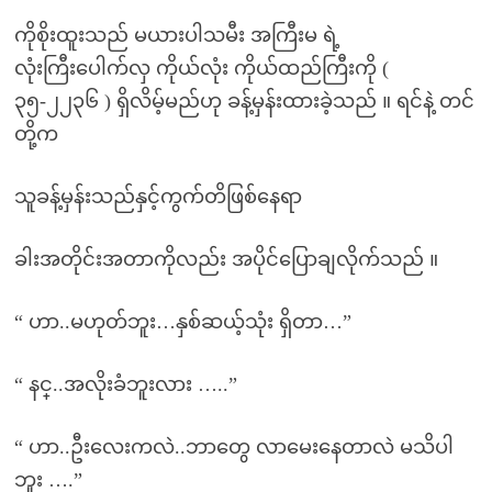
ကိုစိုးထူးသည် မယားပါသမီး အကြီးမ ရဲ့
လုံးကြီးပေါက်လှ ကိုယ်လုံး ကိုယ်ထည်ကြီးကို (
၃၅-၂၂၃၆ ) ရှိလိမ့်မည်ဟု ခန့်မှန်းထားခဲ့သည် ။ ရင်နဲ့ တင်
တို့က
သူခန့်မှန်းသည်နှင့်ကွက်တိဖြစ်နေရာ
ခါးအတိုင်းအတာကိုလည်း အပိုင်ပြောချလိုက်သည် ။
“ ဟာ..မဟုတ်ဘူး…နှစ်ဆယ့်သုံး ရှိတာ…”
“ နင္..အလိုးခံဘူးလား …..”
“ ဟာ..ဦးလေးကလဲ..ဘာတွေ လာမေးနေတာလဲ မသိပါ
ဘူး ….”