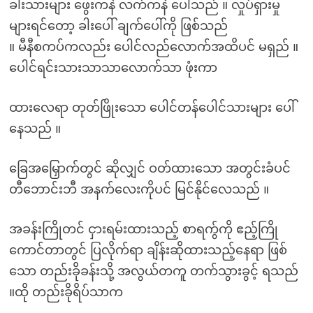
ခါးသားများ ဖွေးကနဲ လက်ကနဲ ပေါ်သည် ။ လှုပ်ရှားမှု
များရင်တော့ ခါးပေါ် ချက်ပေါ်ကို ဖြစ်သည်
။ မီနီစကပ်ကလည်း ပေါင်လည်လောက်အထိပင် မရှည် ။
ပေါင်ရင်းသားသာသာလောက်သာ ဖုံးကာ
ထားလေရာ တုတ်ဖြိုးသော ပေါင်တန်ပေါင်သားများ ပေါ်
နေသည် ။
ခြေအမြှောက်တွင် ဆိုလျှင် ဝတ်ထားသော အတွင်းခံပင်
တီဘောင်းဘီ အနက်လေးကိုပင် မြင်နိုင်လေသည် ။
အခန်းကြိုတင် ငှားရမ်းထားသည့် စာရကွ်ကို ဧည့်ကြို
ကောင်တာတွင် ပြလိုက်ရာ ချိန်းဆိုထားသည့်နေရာ ဖြစ်
သော တည်းခိုခန်းသို့ အလွယ်တကူ တက်သွားခွင့် ရသည်
။ထို တည်းခိုရိပ်သာက