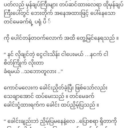
ပတ်လည် မှန်ချပ်ကြီးများ တပ်ဆင်ထားလေရာ ထိုမှန်ချပ်
ကြီးပေါ်တွင် ဘေးတိုက် အနေအထားဖြင့် ပေါ်နေသော
တင်မေခက်ရဲ့ ပရုံ ပိ ်
ကို ပေါင်တန်တဝက်လောက် အထိ တွေ့မြင်နေရသည် ။
“ နင် လိုချင်တဲ့ ငွေငါးသိန်း ငါပေးမယ် …နငက် ငါ
စိတ်ကြိုက် လိုးတာ
ခံရမယ် ..သဘောတူလား ..”
ကောင်မလေးက ခေါင်းညှိတ်ခဲ့ပြီး ဖြစ်သော်လည်း
သေချာအောင် ထပ်မေးသည် ။ တင်မေခက်
ခေါင်းငုံ့ထားရက်က ခေါင်း ထပ်ညှိမ့်ပြသည် ။
“ ခေါင်းချည်းဘဲ ညှိမ့်ပြမနေနဲ့လေ ..ပြောစရာ ရှိတာကို