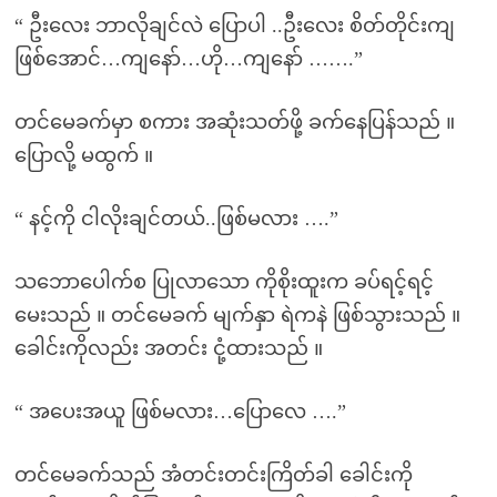
“ ဦးလေး ဘာလိုချင်လဲ ပြောပါ ..ဦးလေး စိတ်တိုင်းကျ
ဖြစ်အောင်…ကျနော်…ဟို…ကျနော် …….”
တင်မေခက်မှာ စကား အဆုံးသတ်ဖို့ ခက်နေပြန်သည် ။
ပြောလို့ မထွက် ။
“ နင့်ကို ငါလိုးချင်တယ်..ဖြစ်မလား ….”
သဘောပေါက်စ ပြုလာသော ကိုစိုးထူးက ခပ်ရင့်ရင့်
မေးသည် ။ တင်မေခက် မျက်နှာ ရဲကနဲ ဖြစ်သွားသည် ။
ခေါင်းကိုလည်း အတင်း ငုံ့ထားသည် ။
“ အပေးအယူ ဖြစ်မလား…ပြောလေ ….”
တင်မေခက်သည် အံတင်းတင်းကြိတ်ခါ ခေါင်းကို