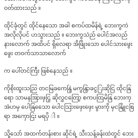
ဝတ်ထားသည် ။
ထိုင်ခုံတွင် ထိုင်နေသော အခါ စကပ်ထမိန်ရဲ့ ဘေးကွကဲ
အလိုလိုပင် ဟသွားသည် ။ ဘေးကွသဲည် ပေါင်အလည်
နားလောက် အထိပင် ရှိလေရာ အိဖြိုးသော ပေါင်သားဖွေး
ဖွေး တဝက်သာသာလောက်
က ပေါ်တင်ကြီး ဖြစ်နေသည် ။
ကိုစိုးထူးသညြ တငမြခကေနြဲ့ မကွနြှာခငွြးဆိုငြ ထိုငနြ
ရော သာမနအြားဖှငြ့ ဆိုလွှငတြော့ စကပထြမိနြ ဘေးကှ
အဲဟမှ ပေါနြသေော ပေါငသြားဖှေးဖှေး မွားကို မှငနြိူငစြ
ရာ အကှောငြး မရပှိ ါ ။
သို့သော် အထက်တန်းစား ဆိုင်ရဲ့ သီးသန့်ခန်းထဲတွင် ဘေး