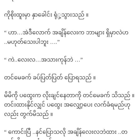
ကိုစိုးထူးမှာ နှာခေါင်း ရုံှ့သွားသည် ။
“ ဟာ…အဲဒီလောက် အချိန်လေးက ဘာများ ရှိမှာလဲဟ
..မဟုတ်သေးပါဘူး ….”
“ ကဲ..လေးလ…အသားကုန်ဘဲ …”
တင်မေခက် ခပ်ပြတ်ပြတ် ပြောရသည် ။
မိမိကို ပထွေးက လိုးချင်နေတာကို တင်မေခက် သိသည် ။
တင်းထားနိုင်လျှင် ပထွေး အလျှော့ပေး လက်ခံရမည်ဟု
လည်း တွက်မိသည် ။
“ ကောင်းပြီ ..နင်ပြောသလို အချိန်လေးလဘဲထား ..တ