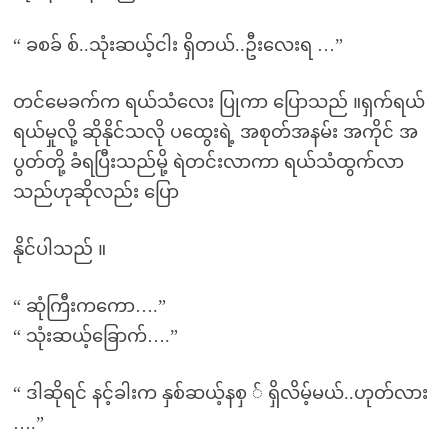
“ ခစခ် စ်..သုံးဆယ့်ငါး ရှိတယ်..ဦးလေးရ …”
တင်မေခက်က ရယ်သံလေး ပြုကာ ပြောသည် ။ရှက်ရယ်
ရယ်မှုလို့ ဆိုနိုင်သလို ပထွေးရဲ့ အစုတ်အနမ်း အကိုင် အ
ပွတ်တို့ ခံရပြီးသည်မို့ ရဲတင်းလာကာ ရယ်သံထွက်လာ
သည်ဟုဆိုလည်း ပြော
နိုင်ပါသည် ။
“ ဆုံကြီးကကော….”
“ သုံးဆယ့်ခြောက်….”
“ ဒါဆိုရင် နင့်ခါးက နှစ်ဆယ့်နစှ ် ရှိလိမ့်မယ်..ဟုတ်လား
….”