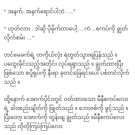
“ အနက်..အနက်ရောင်ပါဘဲ ….”
“ ဟုတ်လား ..ဒါဆို ပိုမိုက်တာပေါ့….ကဲ…စကပ်ကို ချွတ်
လိုက်စမ်း …”
တင်မေခက်ရဲ့ တကိုယ်လုံး ရဲတွတ်သွားရပြန်သည် ။
ပထွေးခိုင်းသည့်အတိုင်း လုပ်ရရှာသည် ။ ချွတ်ထားပြီး
ဖြစ်သော စပို့ရှပ်ကို နီးရာ ခုတင်ခြေရင်းပေါ် ပစ်တင်လိုက်
သည် ။
ထို့နောက် အောက်ပိုင်းတွင် ဝတ်ထားသော မီနီစကပ်လေး
ရဲ့ ခါးးစည်းချိတ်ကို ဖြုတ်သည် ။ ဘေးဇစ်ကို ဖွင့်သည် ။
ပြီးတော့ အောက်ကို တွန်းချ ချွတ်သည် ။မီနီစကပ်လေး
သည် တိုတိုကြပ်ကြပ်လေး