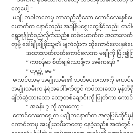
တွေပေါ့ ”
မချို တခါတလေမှ လာသည်ဆိုသော ကောင်လေးနှစ်ယောက်
ယောက်က နောင်လည်း အချိန်မရွေးတွေ့နိုင်သည်။ တခ
ရွေးရန်ကြံစည်လိုက်သည်။ တစ်ယောက်က အသားလတ်လ
တူမို့ ဒေါ်ချိုချိုမိုးသူ၏ မျက်လုံးက ထိုကောင်လေးနှ
အသားလတ်လတ်ကောင်လေးက မချိုကို ပြုံး၍ကြည
“ ကာစန်မာ စိတ်ချမ်းသာဖို့က အဓိကနော် ”
“ ဟုတ္ကဲ့ မမ ”
ကောင်တာမှ အမျိုးသမီး၏ သတိပေးစကားကို ကောင်လေ
အမျိုးသမီးက နံရံအပေါ်ဖက်တွင် ကပ်ထားသော မှန်ဘီရိုလ
ချိတ်ဆွဲထားသော သော့တစ်ချောင်းကို ဖြုတ်ကာ ကော
“ အခန်း ၇ ကို သွားတော့ ”
ကောင်လေးကရှေ့က မချိုကနောက်က အလှပြင်ဆိုင်မှန်လ
ကောင်တာမှ အမျိုးသမီးကတော့ နေခဲ့သည်။ အထဲတွင် တည်