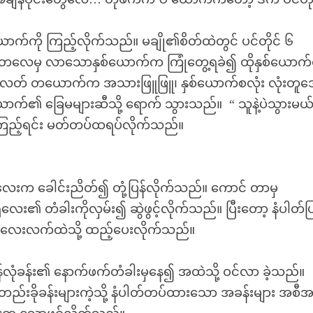
ကို ကြည့်လိုက်သည်။ မချို၏စိတ်ထဲတွင် ပင်တိုင် ၆
ါတလေမှ လာသောနှစ်ယောက်က ကြုံတွေ့ရခဲ၍ ထိုနှစ်ယောက်
တ် တယောက်က အသားဖြူဖြူ၊ နှစ်ယောက်စလုံး လုံးတူဒ
စ်ယောက်၏ ခြေမများဆီသို့ ရောက် သွားသည်။ “ သူနဲ့ပဲသွားမယ်
့်ရင်း မတ်တပ်ထရပ်လိုက်သည်။
းက ခေါင်းညိတ်၍ တုံ့ပြန်လိုက်သည်။ ကောင် တာမှ
ေး၏ တံခါးကိုလှမ်း၍ ဆွဲဖွင့်လိုက်သည်။ ပြီးတော့ နံပါတ်ပ
င်လေးလက်ထဲသို့ ထည့်ပေးလိုက်သည်။
ုံခန်း၏ နောက်ဖက်တံခါးမှနေ၍ အထဲသို့ ဝင်လာ ခဲ့သည်။
းခိုခန်းများကဲ့သို့ နံပါတ်တပ်ထားသော အခန်းများ အစီအရီ