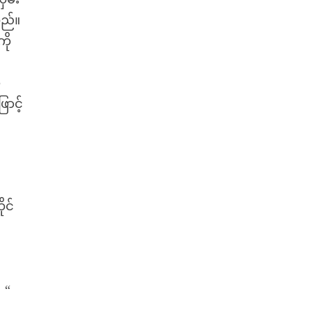
သည်။
ို
ာ
ာင့်
ုင်
 “