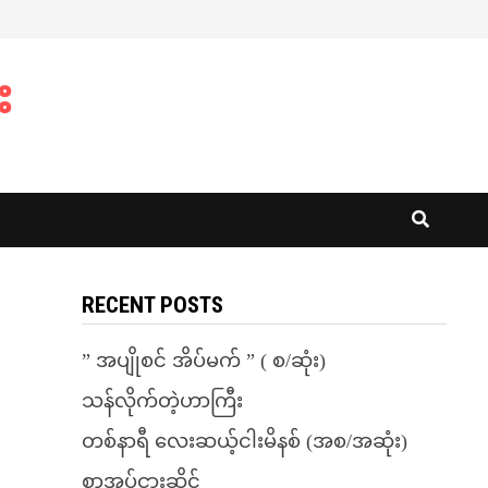
း
RECENT POSTS
” အပျိုစင် အိပ်မက် ” ( စ/ဆုံး)
သန်လိုက်တဲ့ဟာကြီး
တစ်နာရီ လေးဆယ့်ငါးမိနစ် (အစ/အဆုံး)
စာအုပ်ငှားဆိုင်