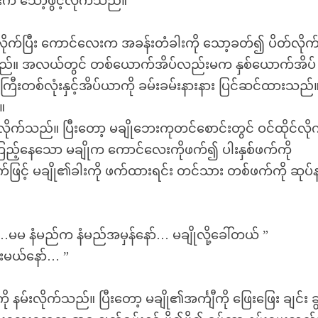
က သော့ဖွင့်လိုက်သည်။
ိုက်ပြီး ကောင်လေးက အခန်းတံခါးကို သော့ခတ်၍ ပိတ်လိုက
်။ အလယ်တွင် တစ်ယောက်အိပ်လည်းမက နှစ်ယောက်အိပ်
းတစ်လုံးနှင့်အိပ်ယာကို ခမ်းခမ်းနားနား ပြင်ဆင်ထားသည်
။
်လိုက်သည်။ ပြီးတော့ မချိုဘေးကုတင်စောင်းတွင် ဝင်ထိုင်လို
်နေသော မချိုက ကောင်လေးကိုဖက်၍ ပါးနှစ်ဖက်ကို
င့် မချို၏ခါးကို ဖက်ထားရင်း တင်သား တစ်ဖက်ကို ဆုပ်
နံမည်က နံမည်အမှန်နော်… မချိုလို့ခေါ်တယ် ”
မယ်နော်… ”
 နမ်းလိုက်သည်။ ပြီးတော့ မချို၏အင်္ကျီကို ဖြေးဖြေး ချင်း ခ