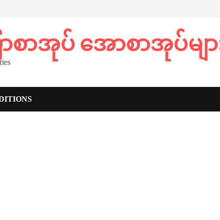
ပြာစာအုပ် အောစာအုပ်မျာ
ies
DITIONS