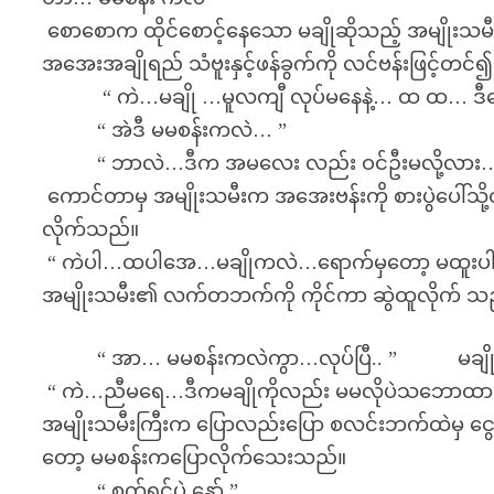
စောစောက ထိုင်စောင့်နေသော မချိုဆိုသည့် အမျိုးသမ
အအေးအချိုရည် သံဗူးနှင့်ဖန်ခွက်ကို လင်ဗန်းဖြင့်
“ ကဲ…မချို …မူလကျီ လုပ်မနေနဲ့… ထ ထ… ဒီရော
“ အဲဒီ မမစန်းကလဲ… ”
“ ဘာလဲ…ဒီက အမလေး လည်း ဝင်ဦးမလို့လာ
ကောင်တာမှ အမျိုးသမီးက အအေးဗန်းကို စားပွဲပေါ်သို့
လိုက်သည်။
“ ကဲပါ…ထပါအေ…မချိုကလဲ…ရောက်မှတော့ မထူးပါဘူး
အမျိုးသမီး၏ လက်တဘက်ကို ကိုင်ကာ ဆွဲထူလိုက် သ
“ အာ… မမစန်းကလဲကွာ…လုပ်ပြီ.. ” မချို ရှက
“ ကဲ…ညီမရေ…ဒီကမချိုကိုလည်း မမလိုပဲသဘောထားပြ
အမျိုးသမီးကြီးက ပြောလည်းပြော စလင်းဘက်ထဲမှ ငွ
တော့ မမစန်းကပြောလိုက်သေးသည်။
“ စက်ရှင်ပဲ နော် ”