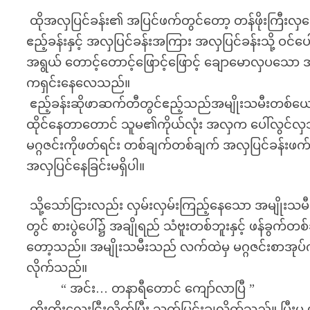
ထိုအလှပြင်ခန်း၏ အပြင်ဖက်တွင်တော့ တန်ဖိုးကြီးလှသော
ဧည့်ခန်းနှင့် အလှပြင်ခန်းအကြား အလှပြင်ခန်းသို့ ဝင်
အရွယ် တောင့်တောင့်ဖြောင့်ဖြောင့် ချောမောလှပသေ
ကရှင်းနေလေသည်။
ဧည့်ခန်းဆိုဖာဆက်တီတွင်ဧည့်သည်အမျိုးသမီးတစ်
ထိုင်နေတာတောင် သူမ၏ကိုယ်လုံး အလှက ပေါ်လွင်လှ
မဂ္ဂဇင်းကိုဖတ်ရင်း တစ်ချက်တစ်ချက် အလှပြင်ခန်းဖ
အလှပြင်နေခြင်းမရှိပါ။
သို့သော်ငြားလည်း လှမ်းလှမ်းကြည့်နေသော အမျိုးသ
တွင် စားပွဲပေါ်၌ အချိုရည် သံဗူးတစ်ဘူးနှင့် ဖန်ခွက်
တော့သည်။ အမျိုးသမီးသည် လက်ထဲမှ မဂ္ဂဇင်းစာအုပ်ကို စာ
လိုက်သည်။
“ အင်း… တနာရီတောင် ကျော်လာပြီ ”
တိုးတိုးလေးငြီးလိုက်ပြီး သက်ပြင်းချလိုက်သည်။ ပြီးမှ မ