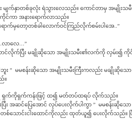
ီး မျက်နှာတစ်ခုလုံး ရဲသွားလေသည်။ ကောင်တာမှ အမျိုးသမ
တင်၍ကိုင်ကာ အနားရောက်လာသည်။
က်မှတော့တစ်ခါလောက်ဝင်ကြည်လိုက်စမ်းပါအေ..”
း…လာလေ…”
တင်လိုက်ပြီး မချိုဆိုသော အမျိုးသမီး၏လက်ကို လှမ်း၍ ကိုင
 ” မမစန်းဆိုသော အမျိုးသမီးကြီးကလည်း မချိုဆိုသော
ည်။
်ကိုရှက်ကန်းဖြင့် ထ၍ မတ်တပ်ထရပ် လိုက်သည်။
ီး အဆင်ပြေအောင် လုပ်ပေးလိုက်ပါကွာ ” မမစန်းဆိုသော
ေတစ်သောင်းငါးထောင်ကိုလည်း ထုတ်ယူ၍ ပေးလိုက်သည်။ ပြ