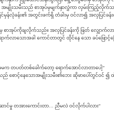
မျိုးသမီးသည် စာအုပ်မှမျက်နှာလွှဲကာ လှမ်းကြည့်လိုက်
ှန်လုံခန်း၏ အတွင်းဖက်ရှိ တံခါးမှ ဝင်လာ၍ အလှပြင်ခန်းက
ှ စာအုပ်ကိုချလိုက်သည်။ အလှပြင်ခန်းကို ဖြတ် လျှောက်လ
ရောက်လာသောအခါ ကောင်တာတွင် ထိုင်နေ သော ခပ်ဖြောင့်ဖြေ
 မမက တပတ်တစ်ခေါက်တော့ ရောက်အောင်လာတာပေါ့”
စောင့်နေသောအမျိုးသမီး၏ဘေး ဆိုဖာပေါ်တွင်ဝင် ၍ ထိ
င်မှု တအားကောင်းတာ… ညီမလဲ ဝင်လိုက်ပါလား”