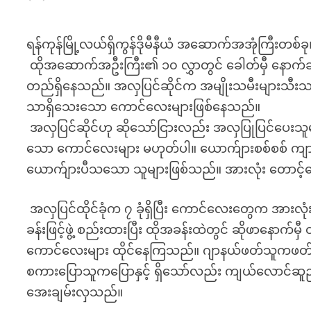
ရန်ကုန်မြို့လယ်ရှိကွန်ဒိုမီနီယံ အဆောက်အအုံကြီးတစ်ခု
ထိုအဆောက်အဦးကြီး၏ ၁၀ လွှာတွင် ခေါတ်မှီ နောက်ဆုံ
တည်ရှိနေသည်။ အလှပြင်ဆိုင်က အမျိုးသမီးများသီး
သာရှိသေးသော ကောင်လေးများဖြစ်နေသည်။
အလှပြင်ဆိုင်ဟု ဆိုသော်ငြားလည်း အလှပြုပြင်ပေးသူမ
သော ကောင်လေးများ မဟုတ်ပါ။ ယောက်ျားစစ်စစ် ကျ
ယောက်ျားပီသသော သူများဖြစ်သည်။ အားလုံး တောင့်တေ
အလှပြင်ထိုင်ခုံက ၇ ခုံရှိပြီး ကောင်လေးတွေက အားလုံး
ခန်းဖြင့်ဖွဲ့ စည်းထားပြီး ထိုအခန်းထဲတွင် ဆိုဖာနောက်မှီ
ကောင်လေးများ ထိုင်နေကြသည်။ ဂျာနယ်ဖတ်သူကဖတ်၊ m
စကားပြောသူကပြောနှင့် ရှိသော်လည်း ကျယ်လောင်ဆူညံ
အေးချမ်းလှသည်။