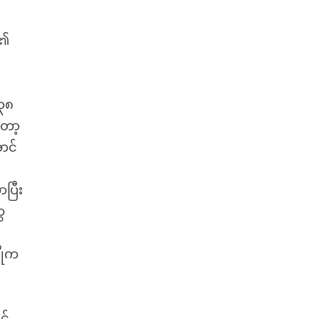
း၏
 ၃၈
တော့
ာင်
ပြီး
ေ
ိုက
င်