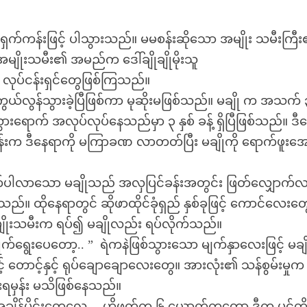
ုးရှက်ကန်းဖြင့် ပါသွားသည်။ မမစန်းဆိုသော အမျိုး သမီးကြီ
အမျိုးသမီး၏ အမည်က ဒေါ်ချိုချိုမိုးသူ
ာ လုပ်ငန်းရှင်တွေဖြစ်ကြသည်။
ကွယ်လွန်သွားခဲ့ပြီဖြစ်ကာ မုဆိုးမဖြစ်သည်။ မချို က အသက်
သွားရောက် အလုပ်လုပ်နေသည်မှာ ၃ နှစ် ခန့် ရှိပြီဖြစ်သည်။ ဒီ
န်းက ဒီနေရာကို မကြာခဏ လာတတ်ပြီး မချိုကို ရောက်ဖူးအေ
က်ပါလာသော မချိုသည် အလှပြင်ခန်းအတွင်း ဖြတ်လျှောက်လာ
်။ ထိုနေရာတွင် ဆိုဖာထိုင်ခုံရှည် နှစ်ခုဖြင့် ကောင်လေးတွ
ိုးသမီးက ရပ်၍ မချိုလည်း ရပ်လိုက်သည်။
ရွေးပေတော့.. ” ရဲကနဲဖြစ်သွားသော မျက်နှာလေးဖြင့် မချ
တောင့်နှင့် ရုပ်ချောချောလေးတွေ။ အားလုံး၏ သန်စွမ်းမှုက
းရမှန်း မသိဖြစ်နေသည်။
ျိန်ပိုင်းတွေလေ… ဟိုဖက်က ၆ ယောက်ကတော့ ဒီက ပင်တို