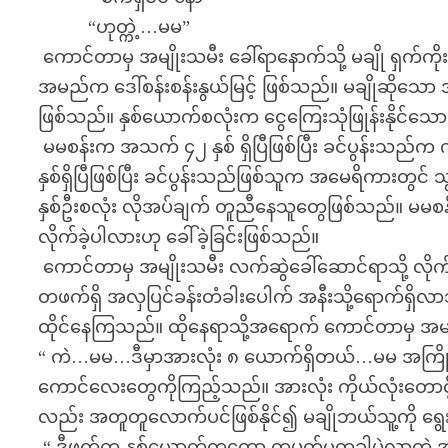
“ဟုတ္ကဲ့…မမ”
ကောင်တာမှ အမျိုးသမီး ခေါ်ရာနောက်သို့ မချို ရှက်ကိ
အမည်က ဒေါ်စန်းစန်းနွယ်မြင့် ဖြစ်သည်။ မချိုဆိုသော 
ဖြစ်သည်။ နှစ်ယောက်စလုံးက ငွေကြေးသုံဖြုန်းနိုင်သေ
မမစန်းက အသက် ၄၂ နှစ် ရှိပြီဖြစ်ပြီး ခင်ပွန်းသည်က 
နှစ်ရှိပြီဖြစ်ပြီး ခင်ပွန်းသည်ဖြစ်သူက အမေရိကားတွင် 
နှစ်ဦးစလုံး လိုအပ်ချက် တူညီနေသူတွေဖြစ်သည်။ မမစ
လိုက်ခဲ့ပါလားဟု ခေါ်ခဲ့ခြင်းဖြစ်သည်။
ကောင်တာမှ အမျိုးသမီး လက်ဆွဲခေါ်ဆောင်ရာသို့ လို
တဖက်ရှိ အလှပြင်ခန်းတံခါးပေါက် အနီးသို့ရောက်ရှိလာသည
ထိုင်နေကြသည်။ ထိုနေရာသို့အရောက် ကောင်တာမှ အမျ
“ ကဲ…မမ…ဒီမှာအားလုံး ၈ ယောက်ရှိတယ်…မမ အကြိုက်
ကောင်လေးတွေကိုကြည့်သည်။ အားလုံး ကိုယ်လုံးတောင့် 
လည်း အတူတူလောက်ပင်ဖြစ်နိုင်၍ မချိုဘယ်သူ့ကို ရွေ
“ ဒီဖက်က နှစ်ယောက်ကတော့ တပတ်မှတခါပဲလာတဲ့ အခ