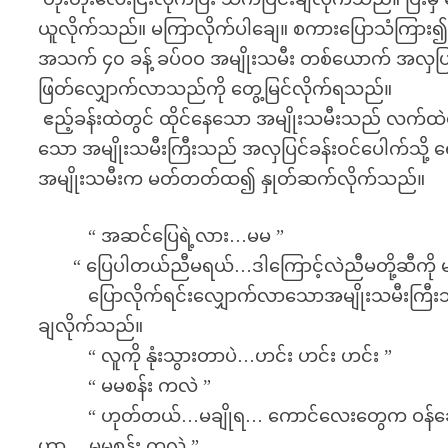
ယူလိုက်သည်။ မကြာလိုက်ပါချေ။ စကားပြောသံကြား၍ အ
အသက် ၄၀ ခန့် ခပ်ဝဝ အမျိုးသမီး တစ်ယောက် အလှပြင်မ
ဖြတ်လျှောက်လာသည်ကို တွေ့မြင်လိုက်ရသည်။
ဧည့်ခန်းထဲတွင် ထိုင်နေသော အမျိုးသမီးသည် လက်ထဲမ
သော အမျိုးသမီးကြီးသည် အလှပြင်ခန်းဝင်ပေါက်သို့ 
အမျိုးသမီးက မတ်တတ်ထ၍ နှုတ်ဆက်လိုက်သည်။
“ အဆင်ပြေရဲ့လား…မမ ”
“ ပြေပါတယ်ညီမရယ်…ဒါကြောင့်လဲညီမတို့ဆီကို
ပြောလိုက်ရင်းလျှောက်လာသောအမျိုးသမီးကြီးသည် 
ချလိုက်သည်။
“ လူကို နုံးသွားတာပဲ…ဟင်း ဟင်း ဟင်း ”
“ မမစန်း ကလဲ ”
“ ဟုတ်တယ်…မချိုရ… ကောင်လေးတွေက ဝန်ဆော
ဟာ… မမစန်း ကလဲ ”