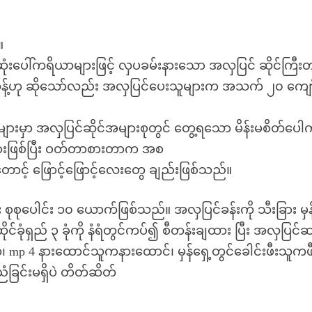
။
းပေါ်ကရိယာများဖြင့် လှပခမ်းနားသော အလှပြင် ဆိုင်ကြီးတ
သန့်ဟု ဆိုသော်လည်း အလှပြင်ပေးသူများက အသက် ၂၀ ကျော
ျားမှာ အလှပြင်ဆိုင်အများစုတွင် တွေ့ရသော မိန်းမစိတ်ပေါ
ားဖြစ်ပြီး ဝတ်တာစားတာက အစ
ာင့် ဖြောင့်ဖြောင့်လေးတွေ ချည်းဖြစ်သည်။
 စုစုပေါင်း ၁၀ ယောက်ဖြစ်သည်။ အလှပြင်ခန်းကို သီးခြား မှန
 ထိုင်ခုံရှည် ၃ ခုံကို နံရံတွင်ကပ်၍ စီတန်းချထား ပြီး အလှပြင
p 4 နားထောင်သူကနားထောင်၊ မှန်ရှေ့တွင်ခေါင်းဖီးသူကဖီ
ခြင်းမရှိပဲ တိတ်ဆိတ်