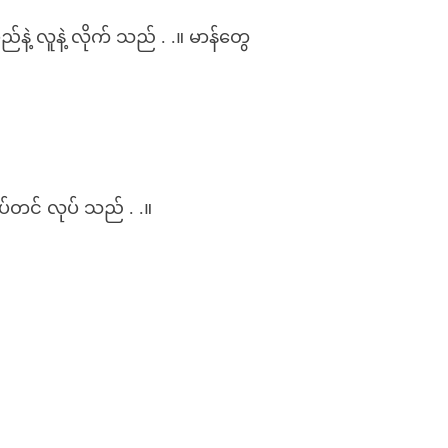
ံမည်နဲ့ လူနဲ့ လိုက် သည် . .။ မာန်တွေ
ျပ်တင် လုပ် သည် . .။