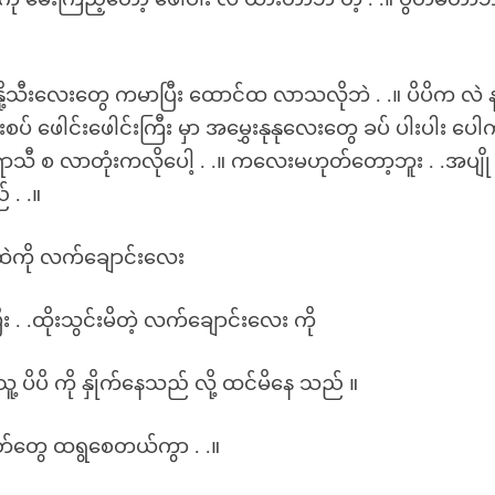
.။ နို့သီးလေးတွေ ကမာပြီး ထောင်ထ လာသလိုဘဲ . .။ ပိပိက လဲ န
ီးစပ် ဖေါင်းဖေါင်းကြီး မှာ အမွှေးနုနုလေးတွေ ခပ် ပါးပါး ပေါ
 ရာသီ စ လာတုံးကလိုပေါ့ . .။ ကလေးမဟုတ်တော့ဘူး . .အပျို 
် . .။
က်ထဲကို လက်ချောင်းလေး
 . .ထိုးသွင်းမိတဲ့ လက်ချောင်းလေး ကို
ူ့ ပိပိ ကို နှိုက်နေသည် လို့ ထင်မိနေ သည် ။
.စိတ်တွေ ထရွစေတယ်ကွာ . .။