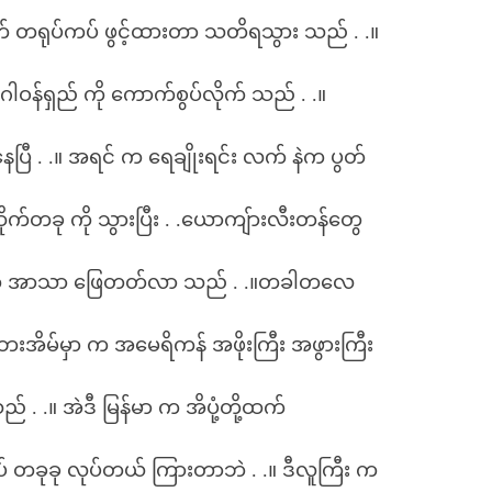
် တရုပ်ကပ် ဖွင့်ထားတာ သတိရသွား သည် . .။
။ဂါဝန်ရှည် ကို ကောက်စွပ်လိုက် သည် . .။
်နေပြီ . .။ အရင် က ရေချိုးရင်း လက် နဲက ပွတ်
းဆိုက်တခု ကို သွားပြီး . .ယောကျ်ားလီးတန်တွေ
ပွဲမှာဘဲ အာသာ ဖြေတတ်လာ သည် . .။တခါတလေ
 ဘေးအိမ်မှာ က အမေရိကန် အဖိုးကြီး အဖွားကြီး
် . .။ အဲဒီ မြန်မာ က အိပုံ့တို့ထက်
် တခုခု လုပ်တယ် ကြားတာဘဲ . .။ ဒီလူကြီး က