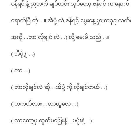
ဇန်ရင် နဲ့ ညဘက် ချပ်တင်း လုပ်တော့ ဇန်ရင် က နောက် သု
ရောက်ပြီ တဲ့ . .။ အိပုံ့ လဲ ဇန်ရင့် မွေးနေ့ မှာ တခုခု လ
အကို . .ဘာ လိုချင် လဲ . .) လို့ မေးမိ သည် . .။
( အိပုံ႔ . .)
( ဘာ . .)
( ဘာလိုချင်လဲ ဆို . .အိပုံ့ ကို လိုချင်တယ် . .)
( တကယ်လား . .လာယူလေ . .)
( လာတော့မှ ထွက်မပြေးနဲ့ . .မပုံးနဲ့ . .)