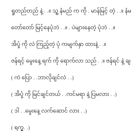
ရှုတည်တည် နဲ့ . .။ သူ့ နံမည် က ကို . မာန်မြင့် တဲ့ . .။ န
တော်တော် မြင့်နေပုံဘဲ . .။ . ပဲများနေတဲ့ ပုံဘဲ . .။
အိပုံ့ ကို လဲ ကြည့်တဲ့ ပုံ ကမျက်နှာ ထားနဲ့ . .။
ဇန်ရင့် မွေးနေ့ ရက် ကို ရောက်လာ သည် . .။ ဇန်ရင် နဲ့ ခ
( ကဲ ပြော . .ဘာလိုချင်လဲ . .)
( အိပုံ့ ကို မြင်ချင်တယ် . .ကင်မရာ နဲ့ ပြမလား . .)
( ဒါ . .မွေးနေ့ လက်ဆောင် လား . .)
( ရက္စ္. .)