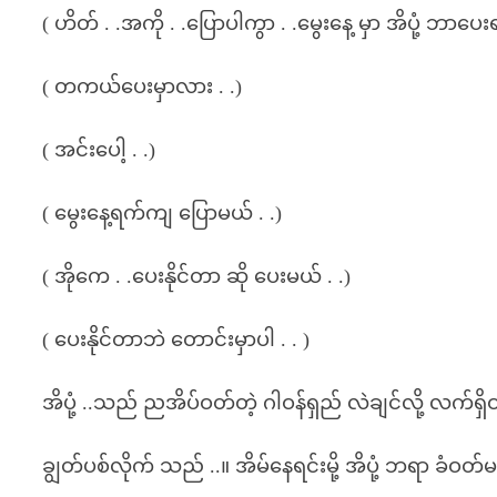
( ဟိတ် . .အကို . .ပြောပါကွာ . .မွေးနေ့ မှာ အိပုံ့ ဘာပေး
( တကယ်ပေးမှာလား . .)
( အင်းပေါ့ . .)
( မွေးနေ့ရက်ကျ ပြောမယ် . .)
( အိုကေ . .ပေးနိုင်တာ ဆို ပေးမယ် . .)
( ပေးနိုင်တာဘဲ တောင်းမှာပါ . . )
အိပုံ့ ..သည် ညအိပ်ဝတ်တဲ့ ဂါဝန်ရှည် လဲချင်လို့ လက်ရ
ချွတ်ပစ်လိုက် သည် ..။ အိမ်နေရင်းမို့ အိပုံ့ ဘရာ ခံဝ