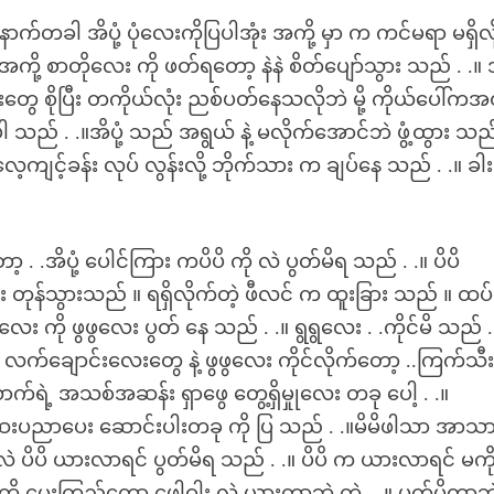
.နောက်တခါ အိပုံ့ ပုံလေးကိုပြပါအုံး အကို့ မှာ က ကင်မရာ မရှိလိ
။အကို့ စာတိုလေး ကို ဖတ်ရတော့ နဲနဲ စိတ်ပျော်သွား သည် . .။ အိ
ွေ စိုပြီး တကိုယ်လုံး ညစ်ပတ်နေသလိုဘဲ မို့ ကိုယ်ပေါ်က
ပါ သည် . .။အိပုံ့ သည် အရွယ် နဲ့ မလိုက်အောင်ဘဲ ဖွံ့ထွား သည်
။လေ့ကျင့်ခန်း လုပ် လွန်းလို့ ဘိုက်သား က ချပ်နေ သည် . .။ ခ
ော့ . .အိပုံ့ ပေါင်ကြား ကပိပိ ကို လဲ ပွတ်မိရ သည် . .။ ပိပိ
ံး တုန်သွားသည် ။ ရရှိလိုက်တဲ့ ဖီလင် က ထူးခြား သည် ။ ထပ်
့ ပိပိလေး ကို ဖွဖွလေး ပွတ် နေ သည် . .။ ရွရွလေး . .ကိုင်မိ သည် .
့ လက်ချောင်းလေးတွေ နဲ့ ဖွဖွလေး ကိုင်လိုက်တော့ ..ကြက်သီ
်ရဲ့ အသစ်အဆန်း ရှာဖွေ တွေ့ရှိမှုုလေး တခု ပေါ့ . .။
 ဆေးပညာပေး ဆောင်းပါးတခု ကို ပြ သည် . .။မိမိဖါသာ အာသ
ုံ့ လဲ ပိပိ ယားလာရင် ပွတ်မိရ သည် . .။ ပိပိ က ယားလာရင် မကိ
ဝါး ကို မေးကြည့်တော့ ဖေါဝါး လဲ ယားတာဘဲ တဲ့ . .။ ပွတ်မိတာဘ