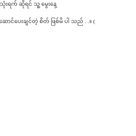
ံးရက် ဆိုရင် သူ့ မွေးနေ့
က်ဆောင်ပေးချင်တဲ့ စိတ် ဖြစ်မိ ပါ သည် . .။ (