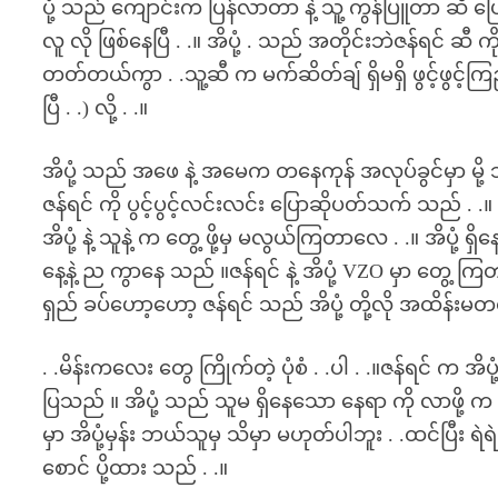
ပုံ့ သည် ကျောင်းက ပြန်လာတာ နဲ့ သူ့ ကွန်ပြူတာ ဆီ ပြေး
လူ လို ဖြစ်နေပြီ . .။ အိပုံ့ . သည် အတိုင်းဘဲဇန်ရင် ဆီ က
တတ်တယ်ကွာ . .သူ့ဆီ က မက်ဆိတ်ချ် ရှိမရှိ ဖွင့်ဖွင့
ပြီ . .) လို့ . .။
အိပုံ့ သည် အဖေ နဲ့ အမေက တနေကုန် အလုပ်ခွင်မှာ မို့ 
ဇန်ရင် ကို ပွင့်ပွင့်လင်းလင်း ပြောဆိုပတ်သက် သည် . .။ 
အိပုံ့ နဲ့ သူနဲ့ က တွေ့ ဖို့မှ မလွယ်ကြတာလေ . .။ အိပုံ့ 
နေ့နဲ့ ည ကွာနေ သည် ။ဇန်ရင် နဲ့ အိပုံ့ VZO မှာ တွေ့ ကြ
ရှည် ခပ်ဟော့ဟော့ ဇန်ရင် သည် အိပုံ့ တို့လို အထိန်းမ
. .မိန်းကလေး တွေ ကြိုက်တဲ့ ပုံစံ . .ပါ . .။ဇန်ရင် က အိပ
ပြသည် ။ အိပုံ့ သည် သူမ ရှိနေသော နေရာ ကို လာဖို့ က
မှာ အိပုံ့မှန်း ဘယ်သူမှ သိမှာ မဟုတ်ပါဘူး . .ထင်ပြီ
စောင် ပို့ထား သည် . .။