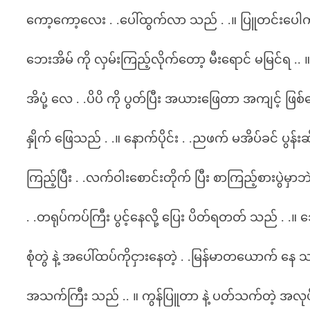
ကော့ကော့လေး . .ပေါ်ထွက်လာ သည် . .။ ပြူတင်းပေါက
ဘေးအိမ် ကို လှမ်းကြည့်လိုက်တော့ မီးရောင် မမြင်ရ .. 
အိပုံ့ လေ . .ပိပိ ကို ပွတ်ပြီး အယားဖြေတာ အကျင့် ဖြစ
နှိုက် ဖြေသည် . .။ နောက်ပိုင်း . .ညဖက် မအိပ်ခင် ပွန်
ကြည့်ပြီး . .လက်ဝါးစောင်းတိုက် ပြီး စာကြည့်စား
. .တရုပ်ကပ်ကြီး ပွင့်နေလို့ ပြေး ပိတ်ရတတ် သည် . .။
စုံတွဲ နဲ့ အပေါ်ထပ်ကိုငှားနေတဲ့ . .မြန်မာတယောက် နေ သည
အသက်ကြီး သည် .. ။ ကွန်ပြူတာ နဲ့ ပတ်သက်တဲ့ အလုပ