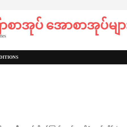
ပြာစာအုပ် အောစာအုပ်မျာ
ies
DITIONS