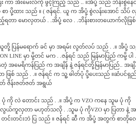
 ကာ အီးမေးလ်ကို ဖွင့်ကြည့် သည် .. ။အိပုံ့ သည် ဘိန်းစွဲနေတ
ို စာ ပို့ထား သည် ။ ( ဇန်ရင်. ယူ က အိပုံ့ စွဲလန်းအောင် သိပ် လ
်ကြည့်ရတာ မောလှတယ် . .အိပုံ့ လေ . .ဘိန်းစားတယောက်လိုဖြစ
သူတို့ ပြန်မရောက် ခင် မှာ အရမ်း လွတ်လပ် သည် . .။ အိပုံ့ 
ON LINE မှာ မို့တင် မက . .ဇန်ရင် သည် မြန်မာပြည် ကမို့ ပါ .
ရှိနေတဲ့ အမေရိကန်ပြည် က အချိန် နဲ့ ဇန်ရင်တို့မြန်မာပြည်.. အချ
တာ ဖြစ် သည် . .။ ဇန်ရင် က သူ့ ဓါတ်ပုံ ပို့ပေးသည် ။ဆံပင်ရှည
တတ် ဇိန်းဇတ်ဇတ် အရွယ်
ုံ့ ပုံ ကို လဲ တောင်း သည် . .။ အိပုံ့ က VZO ကနေ သူမ ပုံ ကို
 လွယ်ကူလှတာ မဟုတ်သလို . .သူမ ပုံ ကိုVZO မှာ ပြတာ နဲ့ အ
း ရဲရဲ တင်းတင်းဘဲ ပြ သည် ။ ဇန်ရင် ဆီ က အိပုံ့ အတွက် စာတိ