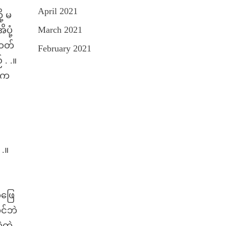
April 2021
ု့ မ
March 2021
ပုံ့
အဝတ်
February 2021
 . .။
ါးက
 .။
း
ာဖြေ
ုင်ဘဲ
ဲတဲ့