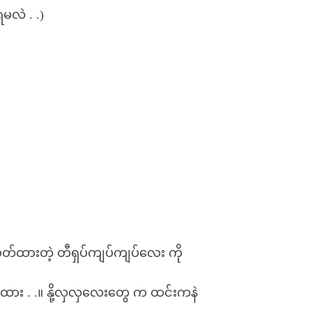
ရမလဲ . .)
ှိဝတ်ထားတဲ့ တီရှပ်ကျပ်ကျပ်လေး ကို
တ်မထား . .။ နို့လှလှလေးတွေ က ထင်းကနဲ