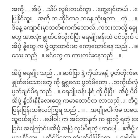
အကို့ . . အိပုံ့ . .သိပ် လွမ်းတယ်ကွာ . .တွေ့ချင်တယ် . 
ပြနိုင်ဘူး . .အကို က ဆိုင်တခု ကနေ သုံးရတာ . .တဲ့ . . 
ဒီနေ့ ကျောင်းမှာဘတ်စကက်ဘောလ်..ကစားလာလို့ ချွေးတ
တွေ အားလုံး ချွတ်ပစ်လိုက်ပြီး ရေချိုးခန်းထဲ ဝင်လိုက် 
အိပုံ့ နို့တွေ က ဖွံ့ထွားတင်းမာ ကော့ထောင်နေ သည် . .
သေး သည် ..။ ဖင်တွေ က ကားတင်းနေသည် . .။
အိပုံ့ ရေချိုး သည် . .။ ဆပ်ပြာ နဲ့ ကိုယ်အနှံ့ ပွတ်တိုက်တ
နှုတ်ခမ်းသားတွေ ကို ရွရွလေး ပွတ်မိတော့ . .တကိုယ်လု
ပွတ်ချင်မိရ သည် . .။ ရေချိုးခန်း နံရံ ကို မှီပြီး. .အိပုံ
အိပုံ့ နို့သီးနီနီလေးတွေ ကမာထောင်ထ လာသည် ..။ အိပုံ
ဖြန်းဖြန်းထဖီလင်ကြွရ သည် .. ။ . .အပျိုပေါက်မ တယောက
သူငယ်ချင်း . .ဖေါဝါး က အင်တာနက် က ရှာလို့ ရတဲ့
ခြင်း အကြောင်း။အိပုံ့ အမြဲ လုပ်မိရတဲ့ ဟာပေါ့ . .။အိပ
မနေနိုင်ဘူး . .။ကိုင်မိတော့ လဲပွတ်မိပြန်ရော . .။ ဖေါ