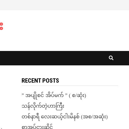
း
RECENT POSTS
” အပျိုစင် အိပ်မက် ” ( စ/ဆုံး)
သန်လိုက်တဲ့ဟာကြီး
တစ်နာရီ လေးဆယ့်ငါးမိနစ် (အစ/အဆုံး)
စာအုပ်ငှားဆိုင်