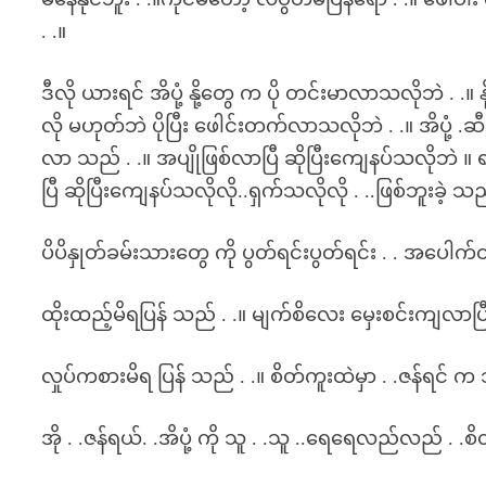
. .။
ဒီလို ယားရင် အိပုံ့ နို့တွေ က ပို တင်းမာလာသလိုဘဲ . 
လို မဟုတ်ဘဲ ပိုပြီး ဖေါင်းတက်လာသလိုဘဲ . .။ အိပုံ့ .ဆ
လာ သည် . .။ အပျိုဖြစ်လာပြီ ဆိုပြီးကျေနပ်သလိုဘဲ ။
ပြီ ဆိုပြီးကျေနပ်သလိုလို..ရှက်သလိုလို . ..ဖြစ်ဘူးခဲ့ သည
ပိပိနှုတ်ခမ်းသားတွေ ကို ပွတ်ရင်းပွတ်ရင်း . . အပေါ
ထိုးထည့်မိရပြန် သည် . .။ မျက်စိလေး မှေးစင်းကျလာပြီး
လှုပ်ကစားမိရ ပြန် သည် . .။ စိတ်ကူးထဲမှာ . .ဇန်ရင် က သ
အို . .ဇန်ရယ်. .အိပုံ့ ကို သူ . .သူ ..ရေရေလည်လည် . 