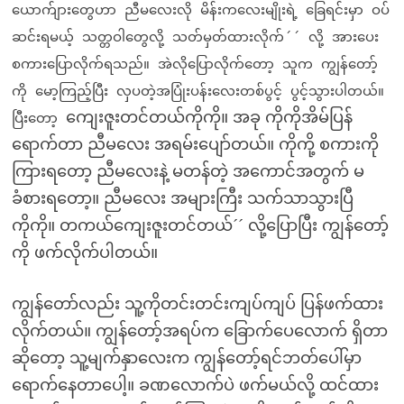
ယောက်ျားတွေဟာ ညီမလေးလို မိန်းကလေးမျိုးရဲ့ ခြေရင်းမှာ ဝပ်
ဆင်းရမယ့် သတ္တဝါတွေလို့ သတ်မှတ်ထားလိုက်´´ လို့ အားပေး
စကားပြောလိုက်ရသည်။ အဲလိုပြောလိုက်တော့ သူက ကျွန်တော့်
ကို မော့ကြည့်ပြီး လှပတဲ့အပြုံးပန်းလေးတစ်ပွင့် ပွင့်သွားပါတယ်။
ကျေးဇူးတင်တယ်ကိုကို။ အခု ကိုကိုအိမ်ပြန်
ပြီးတော့
ရောက်တာ ညီမလေး အရမ်းပျော်တယ်။ ကိုကို့ စကားကို
ကြားရတော့ ညီမလေးနဲ့ မတန်တဲ့ အကောင်အတွက် မ
ခံစားရတော့။ ညီမလေး အများကြီး သက်သာသွားပြီ
ကိုကို။ တကယ်ကျေးဇူးတင်တယ်´´ လို့ပြောပြီး ကျွန်တော့်
ကို ဖက်လိုက်ပါတယ်။
ကျွန်တော်လည်း သူ့ကိုတင်းတင်းကျပ်ကျပ် ပြန်ဖက်ထား
လိုက်တယ်။ ကျွန်တော့်အရပ်က ခြောက်ပေလောက် ရှိတာ
ဆိုတော့ သူ့မျက်နှာလေးက ကျွန်တော့်ရင်ဘတ်ပေါ်မှာ
ရောက်နေတာပေါ့။ ခဏလောက်ပဲ ဖက်မယ်လို့ ထင်ထား