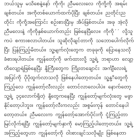
ဘယ်သူမှ မသိစေနဲ့နော် ကိုကို၊ ညီမလေးလေ ကိုကို့ကို အရမ်း
ချစ်တယ်။ အကိုတစ်ယောက်ထက်ပိုပြီး ချစ်တယ်။ ညတိုင်းည
တိုင်း ကိုကို့အကြောင်း စဉ်းစားပြီးမှ အိပ်ဖြစ်တယ်။ အခု အဲ့လို
ညီမလေးနဲ့ ကိုကိုနှစ်ယောက်တည်း ဖြစ်နေပြီလေ။ ကိုကို´´ လို့သူ
ကပဲ စကားစလာပါတယ်။ သူဆိုလိုချင်တာကို သဘောပေါက်လိုက်
ပြီး ပြန်ကြည့်မိတယ်။ သူ့မျက်လုံးတွေက တခုခုကို ပြောနေသလို
ခံစားရပါတယ်။ ကျွန်တော့်ကို ဖက်ထားလို့ သူ့ရဲ့ ဘရာဟာ လျော့
တိလျော့ရဲဖြစ်နေပြီး နို့ကြီးတွေက ကြိုးတချောင်း အင်္ကျီလေးရဲ့
အပြင်ကို ပိုပိုထွက်လာသလို ဖြစ်နေပါတော့တယ်။ သူ့နု့ိတွေကို
ကြည့်လေ ကျွန်တော့်လီးလည်း တောင်လာလေပါပဲ။ နောက်တော့
သူ့ရဲ့ ၃၄လောက်ရှိတဲ့ နို့တွေကနေပြီး ကျွန်တော့်မျက်လုံးတွေ မခွာ
နိုင်တော့ပါဘူး။ ကျွန်တော့်လီးကလည်း အစွမ်းကုန် တောင်နေပါ
တော့တယ်။ ညီမလေးက ကျွန်တော့်အောက်ပိုင်းကို ငုံ့ကြည့်တာ
မြင်လိုက်ရပြီး ကျွန်တော့်မျက်နှာကို မော့ကြည့်ပါတော့တယ်။ သူ့ရဲ့
အကြည့်တွေဟာ ကျွန်တော့်ကို ဝါးစားချင်သလိုမျိုး ဖြစ်နေတာ