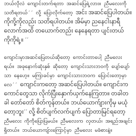
ဘယ်လိုလဲ ကျောင်းတက်ရတာ အဆင်ပြေရဲ့လား။ ညီမလေးကို
အင်း အဆင်ပြေပါတယ်။
သတိရတယ်´´ လို့ ပြောလိုက်တော့
ကိုကို့ကိုလည်း သတိရပါတယ်။ အိမ်မှာ ညနေငါးနာရီ
လောက်အထိ တယောက်တည်း နေနေရတာ ပျင်းတယ်
ကိုကိုရဲ့။ ´´
ကျောင်းမှာအဆင်ပြေတယ်ဆိုတော့ ကောင်းတာပေါ့ ညီမလေး
ရယ်။ အခုနောက်ဆုံးနှစ် ဆိုတော့ ကျောင်းသားဘဝကို ပျော်ပျော်
သာ နေဟေ့။ မကြာခင်မှာ ကျောင်းသားဘဝက ပြောင်းတော့မှာ
ကျောင်းကတော့ အဆင်ပြေပါတယ်။ ကျောင်းက
လေ´´
ကောင်တွေသာ လိုက်ပြီးနှောက်ယှက်နေကြတာ။ တခါတ
ခါ တော်တော် စိတ်ကုန်တယ်။ ဘယ်ယောက်ျားကိုမှ မယုံ
တော့ဘူး´´ လို့ စိတ်ပျက်လက်ပျက် ပြောတာမြင်ရတော့
ညီမလေး ကိုကိုပြောပြမယ်။ ညီမလေးက လှတယ်၊ အရည်အချင်း
ရှိတယ်။ ဘယ်ယောကျ်ားကြောင့်မှာ ညီမလေး မခံစားနဲ့။