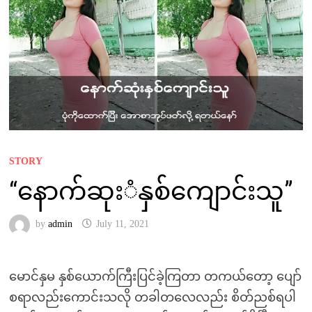
STORY
“နောက်ဆုးံနှစ်ကျောင်းသူ”
by
admin
July 11, 2021
မောင်နှမ နှစ်ယောက်ကြီးပြင်ခဲ့ကြတာ တကယ်တော့ ပျော်
စရာလည်းကောင်းသလို တခါတလေလည်း စိတ်ညစ်ရပါ