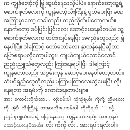
က ကျွန်တော့်ကို မြှုဆွယ်နေသလိုပါပဲ။ နောက်တော့သူ့ရဲ့
စောက်ဖုတ်လေးကို ကျွန်တော့်လီးကြီးနဲ့ ပွတ်ပေးပြီး ခဏ
အကြာမှာတော့ တခါတည်း ထည့်လိုက်ပါတော့တယ်။
နောက်တော့ ခပ်ပြင်းပြင်းလေး ဆောင့်ပေးနေမိတယ်။ သူ့
စောက်ဖုတ်လေးက တင်းကျပ်နေပြီး အရည်တွေလည်း ရွှဲ
နေပါပြီ။ ဒါကြောင့် တော်တော်လေး နှာထန်နေပြီဆိုတာ
ပြောစရာမလိုတော့ပါဘူး။ ကျယ်ကျယ်လောင်လောင်
ညည်းညူသံတွေလည်း ကြားနေရပါပြီ။ ဒါကြောင့်
ကျွန်တော်လည်း အစွမ်းကုန် ဆောင့်ပေးနေပါတော့တယ်။
ဆံပင်ရှည်တွေကိုလည်း မကြာမကြာလေးဆွဲပေးပြီး လိုး
နေရတာ အရမ်းကို ကောင်းနေတာပဲဗျာ။
အား ကောင်းလိုက်တာ.. လိုးစမ်းပါ ကိုကိုရယ်၊ ကိုကို့ ညီမလေး
ကို အဲ့ဒီ လီးကြီးနဲ့ တအားလိုးပေးစမ်းပါ ကိုကိုရယ် ´´ လို့
ညည်းညူသံလေးနဲ့ ပြောနေတော့ ကျွန်တော်လည်း အားကုန်ပဲ
လိုး ကိုကို လိုး.. အားရပါးရလိုးပါ။
ဆောင့်ပေးနေမိတယ်။