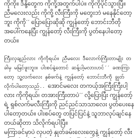
ကိုကို။ ဒီနို့တွေက ကိုကို့အတွက်ပါပဲ။ ကိုကိုပိုင်သွားပြီ။
ညီမလေးလည်း ကိုကို့ လီးကြီးကို မတွေးဘဲ မနေနိုင်တော့
ဘူး ကိုကို´´ ပြောပြောဆိုဆို ကျွန်တော့် ဘောင်းဘီတို
အပေါ်ကနေပြီး ကျွန်တော့် လီးကြီးကို ပွတ်နေပါတော့
တယ်။
ကြီးလှချည်လား ကိုကိုရယ်။ ညီမလေး ဒီလောက်ကြီးတာမျိုး တ
ခါမှ မမြင်ဖူးဘူး။ ပါးစပ်နဲ့တောင် ဆန့်ပါ့မလားဟင်´´ ခဏကြာ
တော့ သူ့လက်လေး နှစ်ဖက်နဲ့ ကျွန်တော့် ဘောင်းဘီကို ချွတ်
အောင်မလေး တကယ့်အကြီးကြီးပါ့
လိုက်ပါတော့သည်..
လား ကိုကိုရယ်၊ တအားကြီးတာပဲ´´ လို့ပြောပြီး ကျွန်တော့်
ရဲ့ ရှစ်လက်မလီးကြီးကို ညင်ညင်သာသာလေး ပွတ်ပေးနေ
ပါတော့တယ်။ ပါးစပ်တွေ တပြင်ပြင်နဲ့ သူဘာလုပ်ချင်နေ
တယ်ဆိုတာ သိလိုက်ရပါပြီ။
မကြာခင်မှာပဲ လှပတဲ့ နှုတ်ခမ်းလေးတွေနဲ့ ကျွန်တော့် လီး