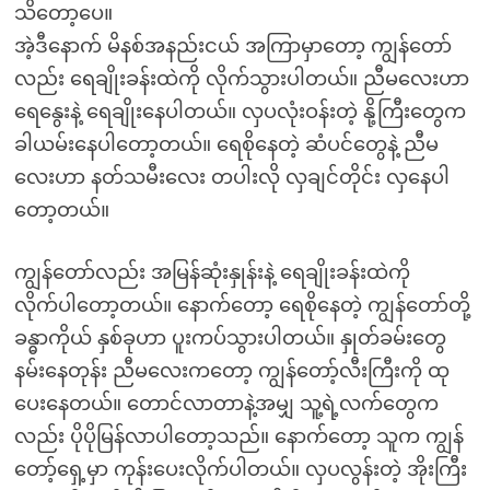
သိတော့ပေ။
အဲ့ဒီနောက် မိနစ်အနည်းငယ် အကြာမှာတော့ ကျွန်တော်
လည်း ရေချိုးခန်းထဲကို လိုက်သွားပါတယ်။ ညီမလေးဟာ
ရေနွေးနဲ့ ရေချိုးနေပါတယ်။ လှပလုံးဝန်းတဲ့ နို့ကြီးတွေက
ခါယမ်းနေပါတော့တယ်။ ရေစိုနေတဲ့ ဆံပင်တွေနဲ့ ညီမ
လေးဟာ နတ်သမီးလေး တပါးလို လှချင်တိုင်း လှနေပါ
တော့တယ်။
ကျွန်တော်လည်း အမြန်ဆုံးနှုန်းနဲ့ ရေချိုးခန်းထဲကို
လိုက်ပါတော့တယ်။ နောက်တော့ ရေစိုနေတဲ့ ကျွန်တော်တို့
ခန္ဓာကိုယ် နှစ်ခုဟာ ပူးကပ်သွားပါတယ်။ နှုတ်ခမ်းတွေ
နမ်းနေတုန်း ညီမလေးကတော့ ကျွန်တော့်လီးကြီးကို ထု
ပေးနေတယ်။ တောင်လာတာနဲ့အမျှ သူ့ရဲ့လက်တွေက
လည်း ပိုပိုမြန်လာပါတော့သည်။ နောက်တော့ သူက ကျွန်
တော့်ရှေ့မှာ ကုန်းပေးလိုက်ပါတယ်။ လှပလွန်းတဲ့ အိုးကြီး