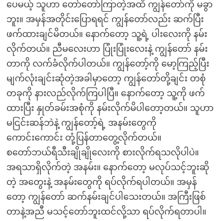
ပေမယ့် သူဟာ တော်တော်ကြာတဲ့အထိ ကျွန်တော်ကို မခွာ
ဘူး။ အမှန်အတိုင်းပြောရရင် ကျွန်တော်လည်း ဆက်ပြီး
ဖက်ထားချင်မိတယ်။ နောက်တော့ သူ့ရဲ့ ပါးလေးကို နမ်း
လိုက်တယ်။ ညီမလေးဟာ ပြုံးပြုံးလေးနဲ့ ကျွန်တော် နမ်း
တာကို လက်ခံလိုက်ပါတယ်။ ကျွန်တော့်ကို မော့ကြည့်ပြီး
မျက်လုံးချင်းဆုံတဲ့အခါမှာတော့ ကျွန်တော်တို့ချင်း တစုံ
တခုကို နားလည်လိုက်ကြပါပြီ။ နောက်တော့ သူ့ကို ဖက်
ထားပြီး နှုတ်ခမ်းအစုံကို နမ်းလိုက်မိပါတော့တယ်။ သူဟာ
မငြင်းဆန်ဘဲနဲ့ ကျွန်တော့်ရဲ့ အနမ်းတွေကို
ကောင်းကောင်း တုံ့ပြန်တာတွေ့လိုက်တယ်။
စတော်ဘယ်ရီသီးချိုချိုလေးကို စားလိုက်ရသလိုပါပဲ။
အရသာရှိလိုက်တဲ့ အနမ်း။ နောက်တော့ မလုပ်သင့်ဘူးဆို
တဲ့ အတွေးနဲ့ အနမ်းတွေကို ရပ်လိုက်ရပါတယ်။ အမှန်
တော့ ကျွန်တော် ဆက်နမ်းချင်ပါသေးတယ်။ အကြီးဖြစ်
တာနဲ့အညီ မသင့်တော်ဘူးထင်လို့သာ ရပ်လိုက်ရတာပါ။