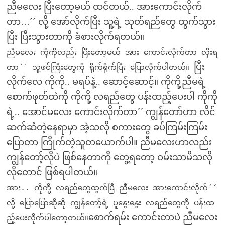
ညီမလေး ပြီးတော့မယ် ထင်တယ်.. အားကောင်းလိုက်
တာ…´´ လို့ အော်လိုက်ပြီး သူ့ရဲ့ သုတ်ရည်တွေ ထွက်သွား
ပြီး ပြီးသွားတာကို ခံစားလိုက်ရတယ်။
ညီမလေး ကိုကိုလည်း ပြီးတော့မယ် အား ကောင်းလိုက်တာ လိုးရ
ပြီး
တာ´´ သူ့ဖင်ကြီးတွေကို ရိုက်ရိုက်ပြီး ပြောလိုက်ပါတယ်။
လိုက်လေ ကိုကို.. မရပ်နဲ့.. ဆောင့်ဆောင့်။ ကိုကို့ညီမရဲ့
စောက်ဖုတ်ထဲကို ကိုကို့ လရည်တွေ ပန်းထည့်ပေးပါ ကိုကို
ရဲ့.. အောင်မလေး ကောင်းလိုက်တာ´´ ကျွန်တော်ဟာ လိင်
ဆက်ဆံတဲ့နေရာမှာ အဲ့သလို စကားတွေ ခပ်ကြမ်းကြမ်း
ပြောတာ ကြိုက်တဲ့သူတယောက်ပါ။ ညီမလေးဟာလည်း
ကျွန်တော့်လိုပဲ ဖြစ်နေတာကို တွေ့ရတော့ ဝမ်းသာမိသလို
လိုတောင် ဖြစ်ရပါတယ်။
အား.. ကိုကို့ လရည်တွေထွက်ပြီ ညီမလေး အားကောင်းလိုက်´´
လို့ ပြောပြောဆိုဆို ကျွန်တော့်ရဲ့ ပူနွေးနွေး လရည်တွေကို ပန်းထ
စောက်ရမ်း ကောင်းတာပဲ ညီမလေး
ည့်ပေးလိုက်ပါတော့တယ်။