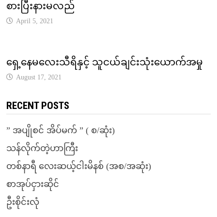
စားပြီးနားမလည်
April 5, 2021
ရှေ့နေမလေးသီရိနှင့် သူငယ်ချင်းသုံးယောက်အမှု
August 17, 2021
RECENT POSTS
” အပျိုစင် အိပ်မက် ” ( စ/ဆုံး)
သန်လိုက်တဲ့ဟာကြီး
တစ်နာရီ လေးဆယ့်ငါးမိနစ် (အစ/အဆုံး)
စာအုပ်ငှားဆိုင်
ဦးစိုင်းလုံ