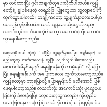
မှာ တင်ထားပြီး ဂွင်းတချက်ထုပေးလိုက်ပါတယ်။ ကျွန်
တော့်ရဲ့ ချွဲပစ်နေတဲ့ လရည်ဖြူဖြူတွေဟာ သူ့လျှာပေါ်ကို
ထွက်သွားပါတယ်။ တချို့ကတော့ သူ့မျက်နှာလေးပေါ်မှာ
ပေကျန်ကုန်ပါတယ်။ လက်ကျန်လရည်တွေကိုလည်း
အတင်း စုပ်ထုတ်ပေးလိုက်တော့ အကောင်းကြီး ကောင်း
သွားရပါတော့သည်။
အရသာရှိတယ် ကိုကို´´ ဆိုပြီး သူ့မျက်နှာပေါ်မှာ ကျန်နေတဲ့ လ
ရည်တွေကို လက်ကလေးနဲ့ ယူပြီး လျက်လိုက်ပါသေးသည်။
နောက်ငါးမိနစ်နေရင် ရေချိုးခန်းကို လာခဲ့နော်´´ လို့ ပြော
ပြီး ရေချိုးခန်းဖက် အပြေးကလေး ထွက်သွားတော့သည်။
ကျွန်တော့်မှာ ဘာပြောလို့ ပြောရမှန်းပင် မသိအောင် ဖြစ်
နေရပါတော့သည်။ တသက်လုံး အကောင်းဆုံး ပုလွေပေး
ခြင်းကို ခံစားခဲ့ရပြီး လွေပေးတဲ့သူကလည်း ကိုယ့်ညီမ
လေး ဖြစ်နေတာကြောင့် ဘယ်လိုဘယ်ပုံ ပြောရမှန်းပင်မ