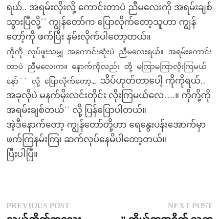
ရယ်.. အရမ်းလိုးလို့ ကောင်းတာပဲ ညီမလေးကို အရမ်းချစ်
သွားပြီလို့´´ ကျွန်တော်က ပြောလိုက်တော့သူဟာ ကျွန်
တော့်ကို ဖက်ပြီး နမ်းလိုက်ပါတော့တယ်။
ကိုကို လုပ်ဖူးသမျှ အကောင်းဆုံးပဲ ညီမလေးရယ်။ အရမ်းကောင်း
တာပဲ ညီမလေးက။ နောက်ကိုလည်း တို့ မကြာမကြာလိုးကြမယ်
သိပ်ဟုတ်တာပေါ့ ကိုကိုရယ်..
နော်´´ လို့ ပြောလိုက်တော့…
အခုလိုပဲ မနက်မိုးလင်းတိုင်း လိုးကြမယ်လေ….။ ကိုကို့ကို
အရမ်းချစ်တယ်´´ လို့ ပြန်ပြောပါတယ်။
အဲ့ဒီနောက်တော့ ကျွန်တော်တို့ဟာ ရေနွေးပန်းအောက်မှာ
ဖက်ကြနမ်းကြ၊ ဆက်လုပ်နေမိပါတော့တယ်။
ပြီးပါပြီ။
Post
Previous
N
PREVIOUS POST
NEXT POST
post:
p