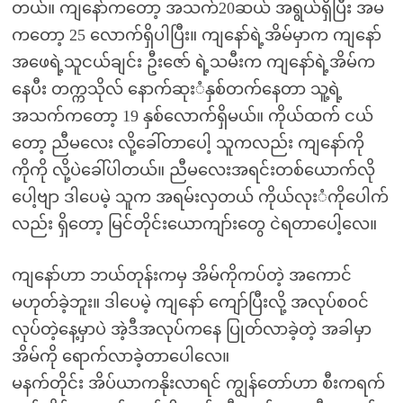
တယ်။ ကျနော်ကတော့ အသက်20ဆယ် အရွယ်ရှိပြီး အမ
ကတော့ 25 လောက်ရှိပါပြီး။ ကျနော်ရဲ့အိမ်မှာက ကျနော်
အဖေရဲ့သူငယ်ချင်း ဦးဇော် ရဲ့သမီးက ကျနော်ရဲ့အိမ်က
နေပီး တက္ကသိုလ် နောက်ဆုးံနှစ်တက်နေတာ သူ့ရဲ့
အသက်ကတော့ 19 နှစ်လောက်ရှိမယ်။ ကိုယ်ထက် ငယ်
တော့ ညီမလေး လို့ခေါ်တာပေါ့ သူကလည်း ကျနော်ကို
ကိုကို လို့ပဲခေါ်ပါတယ်။ ညီမလေးအရင်းတစ်ယောက်လို
ပေါ့ဗျာ ဒါပေမဲ့ သူက အရမ်းလှတယ် ကိုယ်လုးံကိုပေါက်
လည်း ရှိတော့ မြင်တိုင်းယောကျာ်းတွေ ငဲရတာပေါ့လေ။
ကျနော်ဟာ ဘယ်တုန်းကမှ အိမ်ကိုကပ်တဲ့ အကောင်
မဟုတ်ခဲ့ဘူး။ ဒါပေမဲ့ ကျနော် ကျော်ပြီးလို့ အလုပ်စဝင်
လုပ်တဲ့နေ့မှာပဲ အဲ့ဒီအလုပ်ကနေ ပြုတ်လာခဲ့တဲ့ အခါမှာ
အိမ်ကို ရောက်လာခဲ့တာပေါလေ။
မနက်တိုင်း အိပ်ယာကနိုးလာရင် ကျွန်တော်ဟာ စီးကရက်