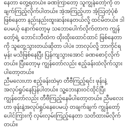
နေတာ တွေ့ရတယ်။ ခဏကြာတော့ သူကျွန်တော့်ကို တ
ချက်ကြည့်လိုက်ပါတယ်။ အဲ့အကြည့်ဟာ အံ့သြတဲ့ပုံစံ
ဖြစ်နေတာ နည်းနည်းထူးဆန်းနေတယ်လို့ ထင်မိတယ်။ ဒါ
ပေမယ့် နောက်တော့မှ သဘောပေါက်လိုက်တာက ကျွန်
တော့်ရဲ့ ဘောင်းဘီထဲက ထိုးထိုးထောင်ထာင် ဖြစ်နေတာ
ကို သူတွေ့သွားတယ်ဆိုတာ ပါပဲ။ ဘာလုပ်လို့ ဘာကိုင်ရ
မှန်း မသိဖြစ်နေပြီး ပြန်ကျသွားအောင် ခဏစောင့်လိုက်
တယ်။ ပြီးတော့မှ ကျွန်တော်လည်း ဧည့်ခန်းထဲလိုက်သွား
ပါတော့တယ်။
ညီမလေးဟာ ဧည့်ခန်းထဲမှာ တီဗီကြည့်ရင်း ဖုန်းနဲ့
အလုပ်ရှုပ်နေပြန်ပါတယ်။ သူ့ဘေးနားဝင်ထိုင်ပြီး
ကျွန်တော်လည်း တီဗီကြည့်နေမိပါတော့တယ်။ ညီမလေး
ဟာ ဖုန်းနဲ့အလုပ်ရှုပ်နေပေမယ့် တချက်ချက် ကျွန်တော့်
ပေါင်ကြားကို လှမ်းလှမ်းကြည့်နေတာ သတိထားမိလိုက်
တယ်။