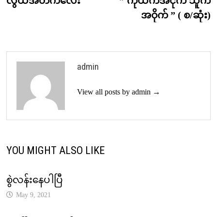
လွယ်အိတ်ကလေး
” ကိုယ်ကအငိုက် သူက
navigation
အဝိုက် ” ( စ/ဆုံး)
admin
View all posts by admin →
YOU MIGHT ALSO LIKE
စွဲလန်းနေပါပြီ
May 9, 2021