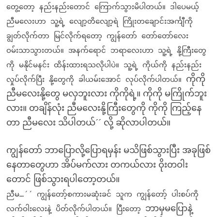
တွေ့တော့ နည်းနည်းတောင် ကြောက်သွားမိပါတယ်။ ဒါပေမယ့်
ညီမလေးဟာ သူ့ရဲ့ လျော့တိလျော့ရဲ ကြိုးတချောင်းအင်္ကျီကို
ချွတ်လိုက်တာ မြင်လိုက်ရတော့ ကျွန်တော် တော်တော်လေး
ဝမ်းသာသွားတယ်။ အနက်ရောင် ဘရာလေးဟာ သူ့ရဲ့ နို့ကြီးတွေ
ကို မနိုင်မနင်း ထိန်းထားရသလိုပါပဲ။ သူ့ရဲ့ ကိုယ်ကို နည်းနည်း
ကိုကို
လှုပ်လိုက်ပြီး နို့တွေကို ခါယမ်းအောင် လုပ်လိုက်ပါတယ်။
ညီမလေးနို့တွေ မလှဘူးလား ကိုကိုရဲ့။ ကိုကို မကြိုက်ဘူး
လား။ တချိန်လုံး ညီမလေးနို့ကြီးတွေကို ကိုကို ကြည့်နေ
တာ ညီမလေး သိပါတယ်´´ လို့ ဆိုလာပါတယ်။
ကျွန်တော် ဘာပြောလို့ပြောရမှန်း မသိဖြစ်သွားပြီး အခုဖြစ်
နေတာတွေဟာ အိပ်မက်လား တကယ်လား ဝိုးတဝါး
တောင် ဖြစ်သွားရပါတော့တယ်။
ညီမ…´´ ကျွန်တော့်စကားမဆုံးခင် သူက ကျွန်တော့် ပါးစပ်ကို
ဘာမှမပြောနဲ့
လက်ဝါးလေးနဲ့ ပိတ်လိုက်ပါတယ်။ ပြီးတော့