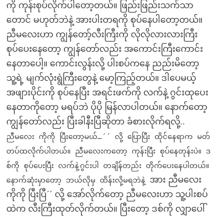
ကို ကုန်းစုပ်လိုက်ပါတော့တယ်။ ဖြည်းဖြည်းသက်သာ
တောင် မဟုတ်ဘဲနဲ့ အားပါးတရကို စုပ်နေပါတော့တယ်။
ညီမလေးဟာ ကျွန်တော့်လီးကြီးကို လိုလိုလားလားကြီး
စုပ်ပေးနေတော့ ကျွန်တော်လည်း အကောင်းကြီးကောင်း
နေတာပေါ့။ ကောင်းလွန်းလို့ ပါးစပ်ကနေ ညည်းမိတော့
သူ့ရဲ့ မျက်လုံးရွဲကြီးတွေနဲ့ မော့ကြည့်တယ်။ ဒါပေမယ့်
အဖျားပိုင်းကို စုပ်နေပြီး အရင်းဖက်ကို လက်နဲ့ ဂွင်းထုပေး
နေတာကိုတော့ မရပ်ဘဲ ပိုပို မြန်လာပါတယ်။ နောက်တော့
ကျွန်တော်လည်း ပြီးခါနီးပြီဆိုတာ ခံစားလိုက်ရလို့..
ညီမလေး ကိုကို ပြီးတော့မယ်…´´ လို့ ပြောပြီး ထိုင်နေရာက မတ်
တပ်ထလိုက်ပါတယ်။ ညီမလေးကတော့ ကုန်းပြီး စုပ်နေတုန်းပဲ။ ဒ
စ်ကို စုပ်ပေးပြီး လက်နဲ့ဂွင်းပါ တချိန်တည်း တိုက်ပေးနေပါတယ်။
အား ညီမလေး
နောက်ဆုံးမှာတော့ ဘယ်လိုမှ ထိန်းလို့မရဘဲနဲ့
ကိုကို ပြီးပြီ´´ လို့ အော်လိုက်တော့ ညီမလေးဟာ သူ့ပါးစပ်
ထဲက လီးကြီးထုတ်လိုက်တယ်။ ပြီးတော့ ဒစ်ကို လျှာပေါ်