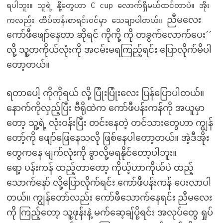
ရပါဘူး။ သူရဲ့ နို့တွေဟာ C cup လောက်ရှိမယ်ထင်တာပဲ။ အိုး
ညီမလေး
ကလည်း ထိပ်တန်းစာရင်းဝင်မှာ သေချာပါတယ်။
ကော်ဖီဖျော်နေတာ ဆိုရင် ကိုကို့ ကို တခွက်လောက်ပေး´´
လို့ သူ့တကိုယ်လုံးကို အငမ်းမရကြည့်ရင်း ပြောလိုက်မိပါ
တော့တယ်။
ရတာပေါ့ ကိုကိုရယ် လို့ ပြုံးပြုံးလေး ပြန်ပြောပါတယ်။
နောက်ကိုလှည့်ပြီး ဗီရိုထဲက ကော်ဖီပန်းကန်ကို အယူမှာ
တော့ သူ့ရဲ့ လုံးဝန်းပြီး တင်းနေတဲ့ တင်သားတွေဟာ ကျွန်
တော့်ကို ဖျော်ဖြေနေသလို ဖြစ်နေပါတော့တယ်။ အဲ့ဒီအိုး
တွေကနေ မျက်လုံးကို ခွာလို့မရနိုင်တော့ပါဘူး။
ရော့ ပန်းကန် ထည့်တာတော့ ကိုယ့်ဟာကိုယ်ပဲ ထည့်
သောက်နော် လို့ပြောလိုက်ရင်း ကော်ဖီပန်းကန် ပေးလာပါ
တယ်။ ကျွန်တော်လည်း ကော်ဖီသောက်နေရင်း ညီမလေး
ကို ကြည့်တော့ သူ့ဖုန်းနဲ့ မက်ဆေ့ချ်ပို့ရင်း အလုပ်တွေ ရှုပ်