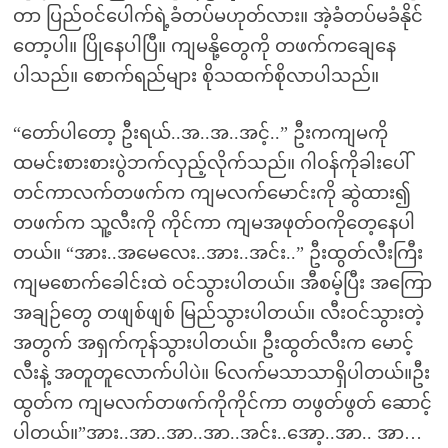
တာ ပြည်ဝင်ပေါက်ရဲ့ခံတပ်မဟုတ်လား။ အဲ့ခံတပ်မခံနိုင်
တော့ပါ။ ပြိုနေပါပြီ။ ကျမနို့တွေကို တဖက်ကချေနေ
ပါသည်။ စောက်ရည်များ စိုသထက်စိုလာပါသည်။
“တော်ပါတော့ ဦးရယ်..အ..အ..အင့်..” ဦးကကျမကို
ထမင်းစားစားပွဲဘက်လှည့်လိုက်သည်။ ဂါဝန်ကိုခါးပေါ်
တင်ကာလက်တဖက်က ကျမလက်မောင်းကို ဆွဲထား၍
တဖက်က သူ့လီးကို ကိုင်ကာ ကျမအဖုတ်ဝကိုတေ့နေပါ
တယ်။ “အား..အမေလေး..အား..အင်း..” ဦးထွတ်လီးကြီး
ကျမစောက်ခေါင်းထဲ ဝင်သွားပါတယ်။ အီစမ့်ပြီး အကြော
အချဉ်တွေ တဖျစ်ဖျစ် မြည်သွားပါတယ်။ လီးဝင်သွားတဲ့
အတွက် အရှက်ကုန်သွားပါတယ်။ ဦးထွတ်လီးက မောင့်
လီးနဲ့ အတူတူလောက်ပါပဲ။ ၆လက်မသာသာရှိပါတယ်။ဦး
ထွတ်က ကျမလက်တဖက်ကိုကိုင်ကာ တဖွတ်ဖွတ် ဆောင့်
ပါတယ်။”အား..အာ..အာ..အာ..အင်း..အော့..အာ.. အာ…