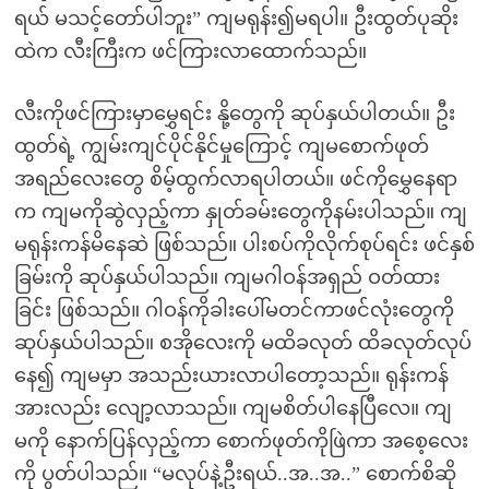
ရယ် မသင့်တော်ပါဘူး” ကျမရုန်း၍မရပါ။ ဦးထွတ်ပုဆိုး
ထဲက လီးကြီးက ဖင်ကြားလာထောက်သည်။
လီးကိုဖင်ကြားမှာမွှေရင်း နို့တွေကို ဆုပ်နှယ်ပါတယ်။ ဦး
ထွတ်ရဲ့ ကျွမ်းကျင်ပိုင်နိုင်မှုကြောင့် ကျမစောက်ဖုတ်
အရည်လေးတွေ စိမ့်ထွက်လာရပါတယ်။ ဖင်ကိုမွှေနေရာ
က ကျမကိုဆွဲလှည့်ကာ နှုတ်ခမ်းတွေကိုနမ်းပါသည်။ ကျ
မရုန်းကန်မိနေဆဲ ဖြစ်သည်။ ပါးစပ်ကိုလိုက်စုပ်ရင်း ဖင်နှစ်
ခြမ်းကို ဆုပ်နှယ်ပါသည်။ ကျမဂါဝန်အရှည် ဝတ်ထား
ခြင်း ဖြစ်သည်။ ဂါဝန်ကိုခါးပေါ်မတင်ကာဖင်လုံးတွေကို
ဆုပ်နှယ်ပါသည်။ စအိုလေးကို မထိခလုတ် ထိခလုတ်လုပ်
နေ၍ ကျမမှာ အသည်းယားလာပါတော့သည်။ ရုန်းကန်
အားလည်း လျော့လာသည်။ ကျမစိတ်ပါနေပြီလေ။ ကျ
မကို နောက်ပြန်လှည့်ကာ စောက်ဖုတ်ကိုဖြဲကာ အစေ့လေး
ကို ပွတ်ပါသည်။ “မလုပ်နဲ့ဦးရယ်..အ..အ..” စောက်စိဆို