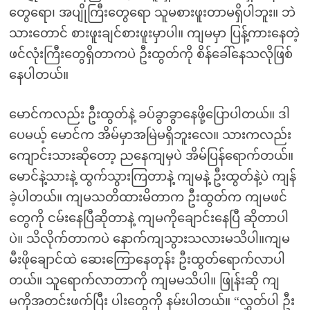
တွေရော၊ အပျိုကြီးတွေရော သူမစားဖူးတာမရှိပါဘူး။ ဘဲ
သားတောင် စားဖူးချင်စားဖူးမှာပါ။ ကျမမှာ ပြန့်ကားနေတဲ့
ဖင်လုံးကြီးတွေရှိတာကပဲ ဦးထွတ်ကို စိန်ခေါ်နေသလိုဖြစ်
နေပါတယ်။
မောင်ကလည်း ဦးထွတ်နဲ့ ခပ်ခွာခွာနေဖို့ပြောပါတယ်။ ဒါ
ပေမယ့် မောင်က အိမ်မှာအမြဲမရှိဘူးလေ။ သားကလည်း
ကျောင်းသားဆိုတော့ ညနေကျမှပဲ အိမ်ပြန်ရောက်တယ်။
မောင်နဲ့သားနဲ့ ထွက်သွားကြတာနဲ့ ကျမနဲ့ ဦးထွတ်နဲ့ပဲ ကျန်
ခဲ့ပါတယ်။ ကျမသတိထားမိတာက ဦးထွတ်က ကျမဖင်
တွေကို ငမ်းနေပြီဆိုတာနဲ့ ကျမကိုချောင်းနေပြီ ဆိုတာပါ
ပဲ။ သိလိုက်တာကပဲ နောက်ကျသွားသလားမသိပါ။ကျမ
မီးဖိုချောင်ထဲ ဆေးကြောနေတုန်း ဦးထွတ်ရောက်လာပါ
တယ်။ သူရောက်လာတာကို ကျမမသိပါ။ ဖြုန်းဆို ကျ
မကိုအတင်းဖက်ပြီး ပါးတွေကို နမ်းပါတယ်။ “လွှတ်ပါ ဦး