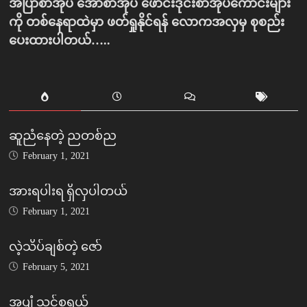
အပြာစာအုပ် အောစာအုပ် ဖောင်းဒိုင်းစာအုပ်ကောင်းများ
ကို တစ်နေရာထဲမှာ ဖတ်ရှုနိုင်ရန် လောကအလှမှ စုစည်း
ပေးထားပါတယ်…..
ဆူညံနေတဲ့ ညတစ်ည
February 1, 2021
အားရပါးရ ရှိလှပါတယ်
February 1, 2021
လဲ့သိပ်ချစ်တဲ့ ဇော်
February 5, 2021
အပျံ သင်စရွယ်