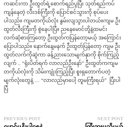
ကဆင်းကာ ဦးထွတ်ရဲ့စောက်ရည်ပွပြီး သုတ်ရည်ကပ်
ကျန်နေတဲ့ လီးဒစ်ကြီးကို ပြောင်စင်သွားကို စုပ်ပေး
ပါသည်။ ကျမတကိုယ်လုံး နွမ်းလျသွားပါတယ်။ကျမ ဦး
ထွတ်လီးကြီးကို စွဲနေပါပြီ။ ညနေမောင်တို့နဲ့ထမင်း
လက်ဆုံစားကြတော့ ဦးထွတ်ကပြန်တော့မယ့် အကြောင်း
ပြောပါသည်။ နောက်နေ့မနက် ဦးထွတ်ပြန်တော့ ကျမ ဦး
ထွတ်လက်ကိုဆွဲကာ ခန့်ညားသောမျက်နှာကို စိုက်ကြည့်
လျက် .. “ရုံးပိတ်ရက် လာလည်ဦးနော်” ဦးထွတ်ကကျမ
တကိုယ်လုံးကို သိမ်းကျုံးကြည့်ပြီး စူးရှတောက်ပတဲ့
မျက်လုံးတွေနဲ့ … “လာလည်မှာပေါ့ တူမကြီးရယ်” ပြီးပါ
ပြီ
Post
Previous
N
PREVIOUS POST
NEXT POST
post:
p
မောင်မနိုးပါစေနဲ
ကြုံဘူးမှသိမယ်