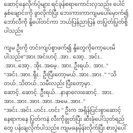
ဆောင့်နေလိုက်ပုံများ ရင်ခုန်စရာကောင်းလှသည်။ ပေါင်
နှစ်ချောင်းကို ခွာလိုက်ပြီး ဘေးကားကာကျမပေါ်မှောက်၍
ဘော်လီကို နို့ပေါ်တင်ကာ ဘယ်ပြန်ညာပြန် တပြွတ်ပြွတ်စို့
ပါသည်။
ကျမ ဦးကို တင်းကျပ်စွာဖက်၍ နို့တွေကိုကော့ပေးမိ
ပါသည်။”အား.အင်းဟင့်..အာ.. အော့.. အင်း..
.အား..အော့.. အိုး..အမေ့.. အား..ဦးရယ်.. အား..”
“အင်း..အား..ရှီး.. ဦးပြီးတော့မယ်..အား..အား..” “သိ
တယ်..သိတယ်..သမီးလည်း ပြီးတော့မှာ..
ဆောင့်..ဆောင့်..ဦိးရယ်…နာနာလေးဆောင့်.. အား..
အား..အား..အား..အား..အမေ..အား..”
“အင်း..အင်း..ဟင်း..ဟင်း ” ဦးက အရှိန်ပြင်းစွာဆောင့်
နေရာကနေ ပြွတ်ကနဲ လီးကိုချွတ်ပြီး ဆီးခုံပေါ်သုတ်ရည်
တွေ ပန်းချလိုက်ပါသည်။ ကျမခနမှိန်းလိုက်ပြီး စားပွဲပေါ်