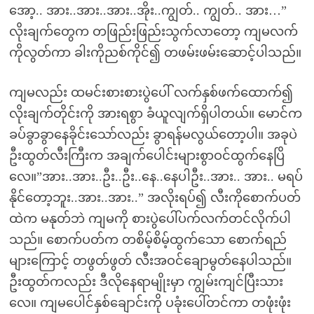
အော့.. အား..အား..အား..အိုး..ကျွတ်.. ကျွတ်.. အား…”
လိုးချက်တွေက တဖြည်းဖြည်းသွက်လာတော့ ကျမလက်
ကိုလွတ်ကာ ခါးကိုညစ်ကိုင်၍ တဖမ်းဖမ်းဆောင့်ပါသည်။
ကျမလည်း ထမင်းစားစားပွဲပေါ် လက်နှစ်ဖက်ထောက်၍
လိုးချက်တိုင်းကို အားရစွာ ခံယူလျက်ရှိပါတယ်။ မောင်က
ခပ်ခွာခွာနေခိုင်းသော်လည်း ခွာရန်မလွယ်တော့ပါ။ အခုပဲ
ဦးထွတ်လီးကြီးက အချက်ပေါင်းများစွာဝင်ထွက်နေပြိ
လေ။”အား..အား..ဦး..ဦး..နေ..နေပါဦး..အား.. အား.. မရပ်
နိုင်တော့ဘူး..အား..အား..” အလိုးရပ်၍ လီးကိုစောက်ပတ်
ထဲက မနုတ်ဘဲ ကျမကို စားပွဲပေါ်ပက်လက်တင်လိုက်ပါ
သည်။ စောက်ပတ်က တစိမ့်စိမ့်ထွက်သော စောက်ရည်
များကြောင့် တဖွတ်ဖွတ် လီးအဝင်ချောမွတ်နေပါသည်။
ဦးထွတ်ကလည်း ဒီလိုနေရာမျိုးမှာ ကျွမ်းကျင်ပြီးသား
လေ။ ကျမပေါင်နှစ်ချောင်းကို ပခုံးပေါ်တင်ကာ တဖုံးဖုံး