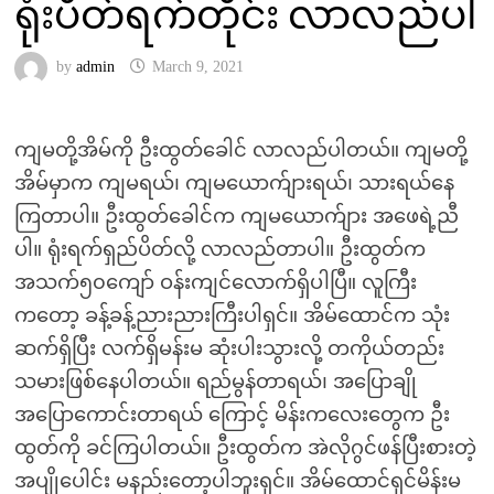
ရုံးပိတ်ရက်တိုင်း လာလည်ပါ
by
admin
March 9, 2021
ကျမတို့အိမ်ကို ဦးထွတ်ခေါင် လာလည်ပါတယ်။ ကျမတို့
အိမ်မှာက ကျမရယ်၊ ကျမယောက်ျားရယ်၊ သားရယ်နေ
ကြတာပါ။ ဦးထွတ်ခေါင်က ကျမယောက်ျား အဖေရဲ့ညီ
ပါ။ ရုံးရက်ရှည်ပိတ်လို့ လာလည်တာပါ။ ဦးထွတ်က
အသက်၅၀ကျော် ဝန်းကျင်လောက်ရှိပါပြီ။ လူကြီး
ကတော့ ခန့်ခန့်ညားညားကြီးပါရှင်။ အိမ်ထောင်က သုံး
ဆက်ရှိပြီး လက်ရှိမန်းမ ဆုံးပါးသွားလို့ တကိုယ်တည်း
သမားဖြစ်နေပါတယ်။ ရည်မွန်တာရယ်၊ အပြောချို
အပြောကောင်းတာရယ် ကြောင့် မိန်းကလေးတွေက ဦး
ထွတ်ကို ခင်ကြပါတယ်။ ဦးထွတ်က အဲလိုဂွင်ဖန်ပြီးစားတဲ့
အပျိုပေါင်း မနည်းတော့ပါဘူးရှင်။ အိမ်ထောင်ရှင်မိန်းမ