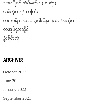
” အပျိုစင် အိပ်မက် ” ( စ/ဆုံး)
သန်လိုက်တဲ့ဟာကြီး
တစ်နာရီ လေးဆယ့်ငါးမိနစ် (အစ/အဆုံး)
စာအုပ်ငှားဆိုင်
ဦးစိုင်းလုံ
ARCHIVES
October 2023
June 2022
January 2022
September 2021