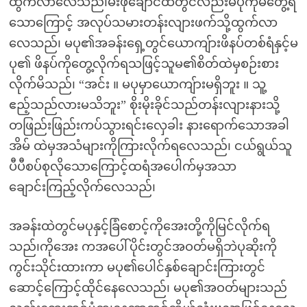
ထွက်လာလေသည်၊မီးဖိုချောင်ထဲတွင်လည်းမပုကိုမတွေ့ရ
သောကြောင့် အလုပ်သမားတန်းလျားဖက်သို့ထွက်လာ
လေသည်၊ မပု၏အခန်းရှေ့တွင်ယောကျ်ားဖိနပ်တစ်ရံနှင့်မ
ပု၏ ဖိနပ်ကိုတွေ့လိုက်ရသဖြင့်သူမ၏စိတ်ထဲမှစဉ်းစား
လိုက်မိသည်၊ “အင်း ။ မပုမှာယောကျ်ားမရှိဘူး ။ သူ့
ဧည့်သည်လားမသိဘူး” စိုးမိုးခိုင်သည်တန်းလျားနားသို့
တဖြည်းဖြည်းကပ်သွားရင်းလှေခါး နားရောက်သောအခါ
အိမ် ထဲမှအသံများကိုကြားလိုက်ရလေသည်၊ ငယ်ရွယ်သူ
ပီပီစပ်စုလိုသောကြောင့်ထရံအပေါက်မှအသာ
ချောင်းကြည့်လိုက်လေသည်၊
အခန်းထဲတွင်မပုနှင့်ခြံစောင့်ကိုအေးတို့ကိုမြင်လိုက်ရ
သည်၊ကိုအေး ကအပေါ်ပိုင်းတွင်အဝတ်မရှိဘဲပုဆိုးကို
ကွင်းသိုင်းထားကာ မပု၏ပေါင်နှစ်ချောင်းကြားတွင်
ဆောင့်ကြောင့်ထိုင်နေလေသည်၊ မပု၏အဝတ်များသည်