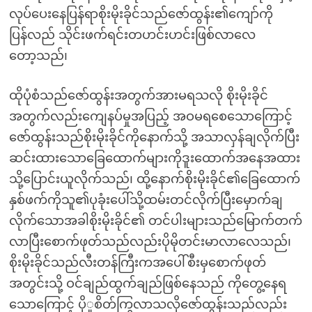
လုပ်ပေးနေပြန်ရာစိုးမိုးခိုင်သည်ဇော်ထွန်း၏ကျော်ကို
ပြန်လည် သိုင်းဖက်ရင်းတဟင်းဟင်းဖြစ်လာလေ
တော့သည်၊
ထိုပုံစံသည်ဇော်ထွန်းအတွက်အားမရသလို စိုးမိုးခိုင်
အတွက်လည်းကျေနပ်မှုအပြည့် အဝမရစေသောကြောင့်
ဇော်ထွန်းသည်စိုးမိုးခိုင်ကိုနောက်သို့ အသာလှန်ချလိုက်ပြီး
ဆင်းထားသောခြေထောက်များကိုဒူးထောက်အနေအထား
သို့ပြောင်းယူလိုက်သည်၊ ထို့နောက်စိုးမိုးခိုင်၏ခြေထောက်
နှစ်ဖက်ကိုသူ၏ပုခုံးပေါ်သို့ထမ်းတင်လိုက်ပြီးမှောက်ချ
လိုက်သောအခါစိုးမိုးခိုင်၏ တင်ပါးများသည်မြောက်တက်
လာပြီးစောက်ဖုတ်သည်လည်းပိုမိုတင်းမာလာလေသည်၊
စိုးမိုးခိုင်သည်လီးတန်ကြီးကအပေါ်စီးမှစောက်ဖုတ်
အတွင်းသို့ ဝင်ချည်ထွက်ချည်ဖြစ်နေသည် ကိုတွေ့နေရ
သောကြောင့် ပိုှုစိတ်ကြွလာသလိုဇော်ထွန်းသည်လည်း