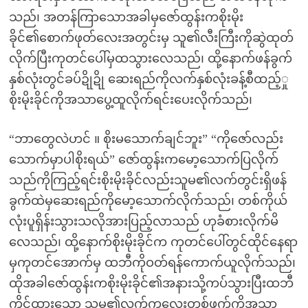
သည်၊ အတန်ကြာသောအခါမှဇော်ထွန်းကစိုးမိုး
ခိုင်၏စောက်ဖုတ်လေးအတွင်းမှ သူ၏လီးကြီးကိုဆွဲထုတ်
လိုက်ပြီးကုတင်ပေါ်မှထသွားလေသည်၊ ထို့နောက်ဖန်ခွက်
နှစ်လုံးတွင်ခပ်ဍိုဍို ဆေးရည်ကိုလက်နှစ်လုံးခန့်စီထည့်ှု
စိုးမိုးခိုင်ကိုအသာပွေ့ထူလိုက်ရင်းပေးလိုက်သည်၊
“ဘာတွေလဲဟင် ။ စိုးမသောက်ချင်ဘူး” “ကိုဇော်လည်း
သောက်မှာပါစိုးရယ်” ဇော်ထွန်းကမော့သောက်ပြလိုက်
သည်ကိုကြည့်ရင်းစိုးမိုးခိုင်လည်းသူမ၏လက်တွင်းရှိဖန်
ခွက်ထဲမှဆေးရည်ကိုမော့သောက်လိုက်သည်၊ တစ်ကိုယ်
လုံးပူရှိန်းသွားသလိုအားပြည့်လာသည် ဟုခံစားလိုက်မိ
လေသည်၊ ထို့နောက်စိုးမိုးခိုင်က ကုတင်ပေါ်တွင်ထိုင်နေရာ
မှကုတင်အောက်မှ ထဘီကိုဝတ်ရန်ကောက်ယူလိုက်သည်၊
ထိုအခါဇော်ထွန်းကစိုးမိုးခိုင်၏အနားသို့ကပ်သွားပြီးထဘီ
ကိုင်ထားသော သူမ၏လက်ကလေးတစ်ဖက်ကိုအသာ