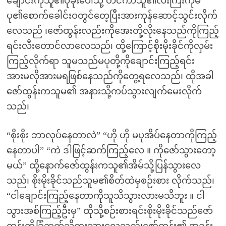
ချောင်းကိုသူ၏ပုခုံးပေါ်သို့ တင်ကာသူ၏လီးကြီးကိုမ
ပု၏စောက်ခေါင်းဝတွင်တေ့ပြီးအားကုန်ဆောင့်သွင်းလိုက်
လေသည် ၊ဇော်ထွန်းလည်းကိုအေးတို့လိုးနေသည်ကိုကြည့်
ရင်းလီးတောင်လာလေသည်၊ ထို့ကြောင့်စိုးမိုးခိုင်ကိုလှမ်း
ကြည့်လိုက်ရာ သူမသည်မပုတို့ကိုချောင်းကြည့်ရင်း
အားမလိုအားမရဖြစ်နေသည်ကိုတွေ့ရလေသည်၊ ထိုအခါ
ဇော်ထွန်းကသူမ၏ အနားသို့ကပ်သွားလျက်မေးလိုက်
သည်၊
“စိုးစိုး ဘာလုပ်နေတာလဲ” “ဟို ဟို မပုအိပ်နေတာကိုကြည့်
နေတာပါ” “ကဲ ဒါဖြင့်ဆက်ကြည့်လေ ။ ကိုဇော်သွားတော့
မယ်” ထို့နောက်ဇော်ထွန်းကသူ၏အိမ်သို့ပြန်သွားလေ
သည်၊ စိုးမိုးခိုင်သည်သူမ၏စိတ်ထဲမှစဉ်းစား လိုက်သည်၊
“ငါချောင်းကြည့်နေတာကိုသူသိသွားလားမသိဘူး ။ ငါ
သွားအစ်ကြည့်ဦးမှ” ထိုသို့စဉ်းစားရင်းစိုးမိုးခိုင်သည်ဇော်