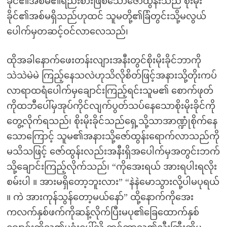
ခိုင်၏အစ်မ၏ရည်းစားဖြစ်သောဇော်ထွန်းသည် စိုးမိုး
ခိုင်၏အစ်မရှိသည်ဟုထင် သူမတို့၏ခြံတွင်းသို့မလွယ်
ပေါက်မှတဆင့်ဝင်လာလေသည်၊
ထိုအခါနောက်ဖေးတန်းလျားအနီးတွင်စိုးမိုးခိုင်ဘာကို
သဲသဲမဲမဲ ကြည့်နေသလဲဟုသိလိုစိတ်ဖြင့်အနားသို့တိုးကပ်
လာရာထရံပေါက်မှချောင်းကြည့်ရင်းသူမ၏ စောက်ဖုတ်
ကိုထဘီပေါ်မှအုပ်ကိုင်လျက်ပွတ်သပ်နေသောစိုးမိုးခိုင်ကို
တွေ့လိုက်ရသည်၊ စိုးမိုးခိုင်သည်ရှေ့သို့သာအာဏ္ဍုံစိုက်နေ
သောကြောင့် သူမ၏အနားသို့ဇော်ထွန်းရောက်လာသည်ကို
မသိသဖြင့် ဇော်ထွန်းလည်းအနီးရှိအပေါက်မှအတွင်းဘက်
သို့ချောင်းကြည့်လိုက်သည်၊ “ကိုအေးရယ် အားရပါးရလိုး
စမ်းပါ ။ အားမရှိတော့ဘူးလား” “နဲနဲမောသွားလို့ပါမပုရယ်
။ ကဲ အားကုန်သွန်တော့မယ်နော်” ထို့နောက်ကိုအေး
ကလက်နှစ်ဖက်ကိုဆန့်လိုက်ပြီးမပု၏ခြေထောက်နှစ်