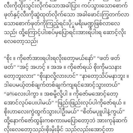
လီးကိုထိုးသွင်းလိုက်သောအခါပြား ကပ်သွားသောစောက်
ဖုတ်နှင့်လီးကိုဆွဲထုတ်လိုက်သော အခါဖောင်းကြွတက်လာ
သောစောက်ဖုတ်ကိုကြည့်ရင်းပိုှုမရိးမဏ္ဍွဖြစ်လာလေ
သည်၊ ထို့ကြောင့်ပါးစပ်မှပြောရင်းအားရပါးရ ဆောင့်လိုး
လေတော့သည်၊
“စိုး ။ ကိုဇော်အားရပါးရလိုးတော့မယ်နော်” “ဖတ် ဖတ်
ဖတ်” “အင့် အဟင့် ။ အအ ။ ကိုဇော်ရယ် စိုးကိုမသနား
တော့ဘူးလား” “စိုးနာလို့လားဟင်” “နာတော့သိပ်မနာဘူး ။
ဒါပေမယ့်တစ်ချက်တစ်ချက်ကျရင်အောင့်သွားတယ်”
“ခ%လေးပါကွာ ။ အစမို့လို့ပါ ။ ကိုဇော်မအောင့်တော့
အောင်လုပ်ပေးပါမယ်” “ဖြည်းဖြည်းလုပ်ပါကိုဇော်ရယ် ။
စိုးဟာလေးကွဲထွက်သွားပါဦးမယ်” “စိတ်မပုူပါနဲ့ကွယ်”
ထို့နောက်ဇော်ထွန်းကစကားမပြောတော့ဘဲ အားကုန်ဆက်
လိုးလေတော့သည်၊စိုးမိုးခိုင် သည်လည်းအောင့်တာ