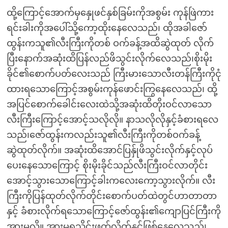
ထို့ကြောင့်အောက်မှနှေုဖင်နှစ်ခြမ်းကိုအစွမ်း ကုန်ဖြဲကား
ရင်းခါးကိုအပေါ်သို့ကော့ထိုးနေလေသည်၊ ထိုအခါဇော်
ထွန်းကသူ၏လီးကြီးကိုတစ် ဝက်ခန့်အထိဆွဲထုတ် လိုက်
ပြီးနောက်အဆုံးထိပြန်လည်ဖိသွင်းလိုက်လေသည်၊စိုးမိုး
ခိုင်၏စောက်ပတ်လေးသည် ကြီးမားသောလီးတန်ကြီးကိုငုံ
ထားရသောကြောင့်အစွမ်းကုန်ဖောင်းကြွနေလေသည်၊ ထို့
အပြင်စောက်ခေါင်းလေးထဲသို့အဆုံးထိတိုးဝင်လာသော
လီးကြီးကြောင့်အောင့်သလိုလို။ နာသလိုလိုနှင့်ခံစားရလေ
သည်၊ဇော်ထွန်းကလည်းသူ၏လီးကြီးကိုတစ်ဝက်ခန့်
ဆွဲထုတ်လိုက်။ အဆုံးထိအောင်ပြန်ှုဖိသွင်းလိုက်နှင့်လုပ်
ပေးနေသောကြောင့် စိုးမိုးခိုင်သည်လီးကြီးဝင်လာတိုင်း
အောင့်သွားသောကြောင့်ခါးကလေးကော့သွားလိုက်။ လီး
ကြီးကိုပြန်ထုတ်လိုက်တိုင်းစောက်ပတ်ထဲတွင်ဟာတာတာ
နှင့် ခံစားလိုက်ရသောကြောင့်ဇော်ထွန်း၏ကျောပြင်ကြီးကို
အားမလို။ အားမရသိုင်းဖက်လိုက်နှင့်ဖြစ်နေလေသည်၊