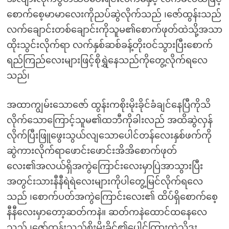
စောက်စေ့မာမာလေးကိုညပ်ဆွဲလိုက်သည် ၊ဇော်ထွန်းသည်
လက်ချောင်းတစ်ချောင်းကိုသူမ၏စောက်ဖုတ်ထဲသို့အသာ
ထိုးသွင်းလိုက်ရာ လက်နှစ်ဆစ်ခန့်တိုးဝင်သွားပြီးစောက်
ရည်ကြည်လေးများဖြင့်စိုရွှဲနေသည်ကိုတွေ့လိုက်ရလေ
သည်၊
အထာကျွမ်းသောဇော် ထွန်းကစိုးမိုးခိုင်ခံချင်နေပြီကိုသိ
လိုက်သောကြောင့်သူမ၏ထဘီကိုခါးလည် အထိဆွဲလှန်
လိုက်ပြီးဖြူဖွေးသွယ်လျသောပေါင်တန်လေးနှစ်ဖက်ကို
ဆွဲကားလိုက်ရာဖောင်းဖောင်းအိအိစောက်ဖုတ်
လေး၏အလယ်ရှိအကွဲကြောင်းလေးမှာပြဲအာသွားပြီး
အတွင်းသားနီနီရဲရဲလေးများကိုပါတွေ့မြင်လိုက်ရလေ
သည် ၊စောက်ပတ်အကွဲကြောင်းလေး၏ ထိပ်ရှိစောက်စေ့
နီနီလေးမှာတော့ဆတ်ကနဲ။ ဆတ်ကနဲထောင်ထနေလေ
သည် ၊ဇော်ထွန်းသည်စိုးမိုးခိုင်၏ပေါင်ကြားထဲသို့ဒူး