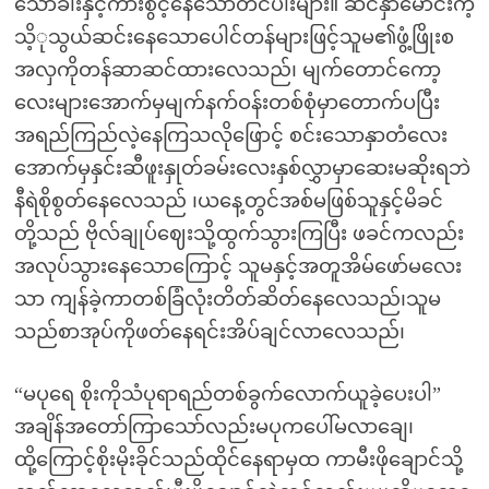
သောခါးနှင့်ကားစွင့်နေသောတင်ပါးများ။ ဆင်နှာမောင်းကဲ့
သိ့ုသွယ်ဆင်းနေသောပေါင်တန်များဖြင့်သူမ၏ဖွံ့ဖြိုးစ
အလှကိုတန်ဆာဆင်ထားလေသည်၊ မျက်တောင်ကော့
လေးများအောက်မှမျက်နက်ဝန်းတစ်စုံမှာတောက်ပပြီး
အရည်ကြည်လဲ့နေကြသလိုဖြောင့် စင်းသောနှာတံလေး
အောက်မှနှင်းဆီဖူးနှုတ်ခမ်းလေးနှစ်လွှာမှာဆေးမဆိုးရဘဲ
နီရဲစိုစွတ်နေလေသည် ၊ယနေ့တွင်အစ်မဖြစ်သူနှင့်မိခင်
တို့သည် ဗိုလ်ချုပ်ဈေးသို့ထွက်သွားကြပြီး ဖခင်ကလည်း
အလုပ်သွားနေသောကြောင့် သူမနှင့်အတူအိမ်ဖော်မလေး
သာ ကျန်ခဲ့ကာတစ်ခြံလုံးတိတ်ဆိတ်နေလေသည်၊သူမ
သည်စာအုပ်ကိုဖတ်နေရင်းအိပ်ချင်လာလေသည်၊
“မပုရေ စိုးကိုသံပုရာရည်တစ်ခွက်လောက်ယူခဲ့ပေးပါ”
အချိန်အတော်ကြာသော်လည်းမပုကပေါ်မလာချေ၊
ထို့ကြောင့်စိုးမိုးခိုင်သည်ထိုင်နေရာမှထ ကာမီးဖိုချောင်သို့