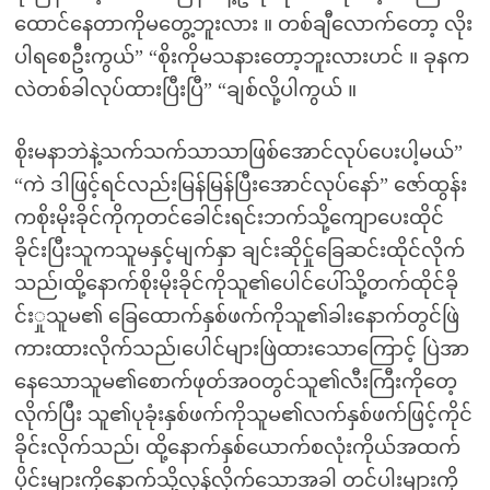
ထောင်နေတာကိုမတွေ့ဘူးလား ။ တစ်ချီလောက်တော့ လိုး
ပါရစေဦးကွယ်” “စိုးကိုမသနားတော့ဘူးလားဟင် ။ ခုနက
လဲတစ်ခါလုပ်ထားပြီးပြီ” “ချစ်လို့ပါကွယ် ။
စိုးမနာဘဲနဲ့သက်သက်သာသာဖြစ်အောင်လုပ်ပေးပါ့မယ်”
“ကဲ ဒါဖြင့်ရင်လည်းမြန်မြန်ပြီးအောင်လုပ်နော်” ဇော်ထွန်း
ကစိုးမိုးခိုင်ကိုကုတင်ခေါင်းရင်းဘက်သို့ကျောပေးထိုင်
ခိုင်းပြီးသူကသူမနှင့်မျက်နှာ ချင်းဆိုင်ှုခြေဆင်းထိုင်လိုက်
သည်၊ထို့နောက်စိုးမိုးခိုင်ကိုသူ၏ပေါင်ပေါ်သို့တက်ထိုင်ခို
င်းှုသူမ၏ ခြေထောက်နှစ်ဖက်ကိုသူ၏ခါးနောက်တွင်ဖြဲ
ကားထားလိုက်သည်၊ပေါင်များဖြဲထားသောကြောင့် ပြဲအာ
နေသောသူမ၏စောက်ဖုတ်အဝတွင်သူ၏လီးကြီးကိုတေ့
လိုက်ပြီး သူ၏ပုခုံးနှစ်ဖက်ကိုသူမ၏လက်နှစ်ဖက်ဖြင့်ကိုင်
ခိုင်းလိုက်သည်၊ ထို့နောက်နှစ်ယောက်စလုံးကိုယ်အထက်
ပိုင်းများကိုနောက်သို့လှန်လိုက်သောအခါ တင်ပါးများကို