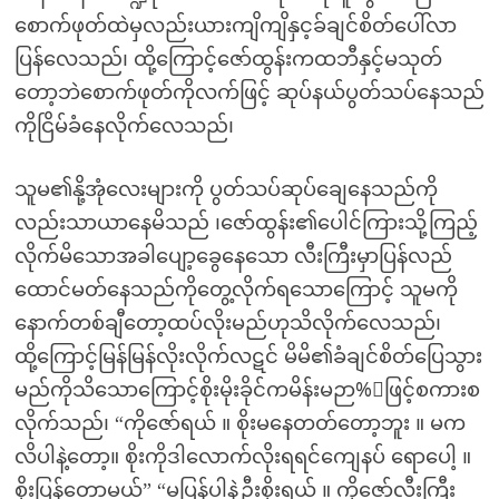
စောက်ဖုတ်ထဲမှလည်းယားကျိကျိနှင့ခ်ချင်စိတ်ပေါ်လာ
ပြန်လေသည်၊ ထို့ကြောင့်ဇော်ထွန်းကထဘီနှင့်မသုတ်
တော့ဘဲစောက်ဖုတ်ကိုလက်ဖြင့် ဆုပ်နယ်ပွတ်သပ်နေသည်
ကိုငြိမ်ခံနေလိုက်လေသည်၊
သူမ၏နို့အုံလေးများကို ပွတ်သပ်ဆုပ်ချေနေသည်ကို
လည်းသာယာနေမိသည် ၊ဇော်ထွန်း၏ပေါင်ကြားသို့ကြည့်
လိုက်မိသောအခါပျော့ခွေနေသော လီးကြီးမှာပြန်လည်
ထောင်မတ်နေသည်ကိုတွေ့လိုက်ရသောကြောင့် သူမကို
နောက်တစ်ချီတော့ထပ်လိုးမည်ဟုသိလိုက်လေသည်၊
ထို့ကြောင့်မြန်မြန်လိုးလိုက်လဋင် မိမိ၏ခံချင်စိတ်ပြေသွား
မည်ကိုသိသောကြောင့်စိုးမိုးခိုင်ကမိန်းမဉာ%်ဖြင့်စကားစ
လိုက်သည်၊ “ကိုဇော်ရယ် ။ စိုးမနေတတ်တော့ဘူး ။ မက
လိပါနဲ့တော့။ စိုးကိုဒါလောက်လိုးရရင်ကျေနပ် ရောပေါ့ ။
စိုးပြန်တော့မယ်” “မပြန်ပါနဲ့ဦးစိုးရယ် ။ ကိုဇော့်လီးကြီး