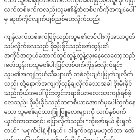
သော် သူမ၏နှုတ်ခမ်းကလေးကိုပါးစပ်ဖြင့်စုပ်ယူလိုက်ပြီး
လက်တစ်ဖက်ကလည်းသူမ၏နို့အုံတစ်ဖက်ကိုအကျôပေါ်
မှ ဆုတ်ကိုင်လျက်ဖျစ်ညစ်ပေးလိုက်သည်၊
ကျန်လက်တစ်ဖက်ဖြင့်လည်းသူမ၏တင်ပါးကိုအသာပွတ်
သပ်လိုက်လေသည် စိုးမိုးခိုင်သည်ဇော်ထွန်း၏
အကိုင်အတွယ်အောက်တွင်ထွန့်ထွန့်လူးနေလေတော့သည်
၊ဇော်ထွန်းကသူမ၏ပါးပြင်တစ်ဖက်ကိုနမ်းလိုက်ရင်း
သူမ၏အကျကြယ်သီးများကို တစ်လုံးချင်းဖြုတ်ချလိုက်
သည်၊ ထို့နောက်အကျကိုလှန်ချလိုက်သောအခါ စိုးမိုးခိုင်
သည်ကိုယ်အပေါ်ပိုင်းတွင်ဘရာစီယာလေးသာကျန်ရစ်ခဲ့
လေသည်၊ စိုးမိုးခိုင်သည်ဘရာစီယာအောက်မှပေါ်ထွက်နေ
သော သူမ၏ရင်သားဖြူဖြူလေးများကို လက်နှစ်ဖက်
ယှက်ကာထားရင်း ပြောလိုက်သည်၊ “ကိုဇော်ရယ် စိုးရှက်
တယ်” “မရှက်ပါနဲ့ စိုးရယ် ။ ဒါရှက်စရာမှမဟုတ်တာ”ဇော်