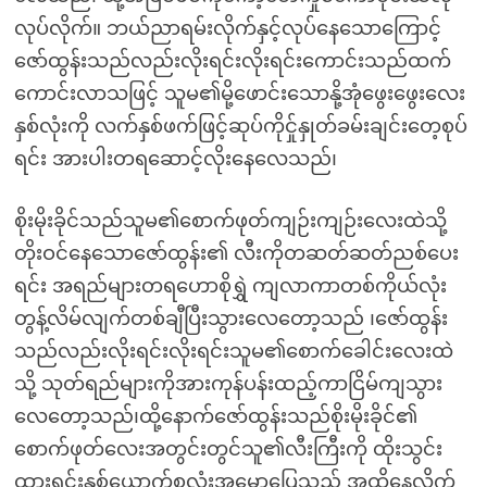
လုပ်လိုက်။ ဘယ်ညာရမ်းလိုက်နှင့်လုပ်နေသောကြောင့်
ဇော်ထွန်းသည်လည်းလိုးရင်းလိုးရင်းကောင်းသည်ထက်
ကောင်းလာသဖြင့် သူမ၏မို့ဖောင်းသောနို့အုံဖွေးဖွေးလေး
နှစ်လုံးကို လက်နှစ်ဖက်ဖြင့်ဆုပ်ကိုင်ှုနှုတ်ခမ်းချင်းတေ့စုပ်
ရင်း အားပါးတရဆောင့်လိုးနေလေသည်၊
စိုးမိုးခိုင်သည်သူမ၏စောက်ဖုတ်ကျဉ်းကျဉ်းလေးထဲသို့
တိုးဝင်နေသောဇော်ထွန်း၏ လီးကိုတဆတ်ဆတ်ညစ်ပေး
ရင်း အရည်များတရဟောစိုရွှဲ ကျလာကာတစ်ကိုယ်လုံး
တွန့်လိမ်လျက်တစ်ချီပြီးသွားလေတော့သည် ၊ဇော်ထွန်း
သည်လည်းလိုးရင်းလိုးရင်းသူမ၏စောက်ခေါင်းလေးထဲ
သို့ သုတ်ရည်များကိုအားကုန်ပန်းထည့်ကာငြိမ်ကျသွား
လေတော့သည်၊ထို့နောက်ဇော်ထွန်းသည်စိုးမိုးခိုင်၏
စောက်ဖုတ်လေးအတွင်းတွင်သူ၏လီးကြီးကို ထိုးသွင်း
ထားရင်းနှစ်ယောက်စလုံးအမောပြေသည် အထိနေလိုက်