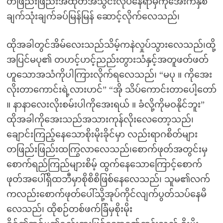
တဖြည်းဖြည်းအထုတ်အသွင်းလုပ်နေရာမှကိုအေးကနှစ်
ချက်သုံးချက်ခပ်မြန်မြန် ဆောင့်လိုက်လေသည်၊
ထိုအခါတွင်အိမ်လေးသည်သိမ့်ကနဲလှုပ်သွားလေသည်၊ထို့
အပြင်မပု၏ တဟင့်ဟင့်ညည်းတွားသံနှင့်အတူဖတ်ဖတ်
ဟူသောအသံကိုပါကြားလိုက်ရလေသည်၊ “မပု ။ ကိုအေး
လိုးတာကောင်းရဲ့လားဟင်” “အို သိပ်ကောင်းတာပေါ့တော်
။ နာနာလေးလိုးစမ်းပါကိုအေးရယ် ။ ခံလို့ကိုမဝနိုင်ဘူး”
ထိုအခါကိုအေးသည်အသားကုန်လိုးလေတော့သည်၊
ချောင်းကြည့်နေသောစိုးမိုးခိုင်မှာ လည်းရာဂစိတ်များ
တဖြည်းဖြည်းထကြွလာလေသည်၊စောက်ဖုတ်အတွင်းမှ
စောက်ရည်ကြည်များစိမ့် ထွက်နေသောကြောင့်စောက်
ဖုတ်အပေါ်ရှိထဘီမှာစိုစိစိဖြစ်နေလေသည်၊ သူမ၏လက်
ကလည်းစောက်ဖုတ်ပေါ်သို့အုပ်ကိုင်လျက်ပွတ်သပ်နေမိ
လေသည်၊ ထိုစဉ်တစ်ဖက်ခြံမှစိုးမိုး