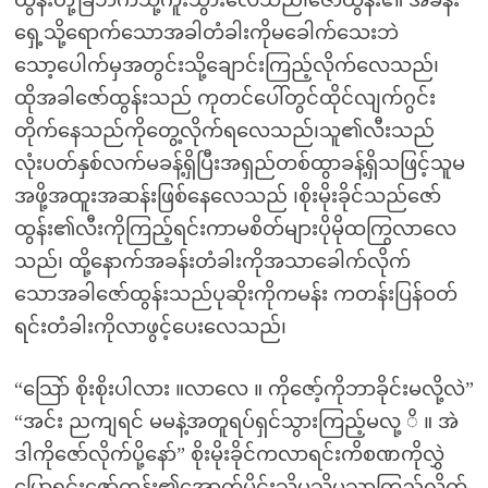
ထွန်းတို့ခြံဘက်သို့ကူးသွားလေသည်၊ဇော်ထွန်း၏ အခန်း
ရှေ့သို့ရောက်သောအခါတံခါးကိုမခေါက်သေးဘဲ
သော့ပေါက်မှအတွင်းသို့ချောင်းကြည့်လိုက်လေသည်၊
ထိုအခါဇော်ထွန်းသည် ကုတင်ပေါ်တွင်ထိုင်လျက်ဂွင်း
တိုက်နေသည်ကိုတွေ့လိုက်ရလေသည်၊သူ၏လီးသည်
လုံးပတ်နှစ်လက်မခန့်ရှိပြီးအရှည်တစ်ထွာခန့်ရှိသဖြင့်သူမ
အဖို့အထူးအဆန်းဖြစ်နေလေသည် ၊စိုးမိုးခိုင်သည်ဇော်
ထွန်း၏လီးကိုကြည့်ရင်းကာမစိတ်များပိုမိုထကြွလာလေ
သည်၊ ထို့နောက်အခန်းတံခါးကိုအသာခေါက်လိုက်
သောအခါဇော်ထွန်းသည်ပုဆိုးကိုကမန်း ကတန်းပြန်ဝတ်
ရင်းတံခါးကိုလာဖွင့်ပေးလေသည်၊
“သြော် စိုးစိုးပါလား ။လာလေ ။ ကိုဇော့်ကိုဘာခိုင်းမလို့လဲ”
“အင်း ညကျရင် မမနဲ့အတူရပ်ရှင်သွားကြည့်မလု့ ိ ။ အဲ
ဒါကိုဇော်လိုက်ပို့နော်” စိုးမိုးခိုင်ကလာရင်းကိစဏကိုလွှဲ
ပြောရင်းဇော်ထွန်း၏အောက်ပိုင်းသို့မသိမသာကြည့်လိုက်