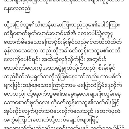
နေလေသည်၊
ထို့အပြင်သူ၏လီးတန်မာမာကြီးသည်သူမ၏ပေါင်ကြား
ထဲရှိစောက်ဖုတ်ဖောင်းဖောင်းအိအိ လေးပေါ်သို့လာှု
ထောက်မိနေသောကြောင့်စိုးမိုးခိုင်သည်ရင်တထိတ်ထိတ်
ခုန်လာလေတော့ သည်၊ထိုအခါဇော်ထွန်းကသူမ၏ထဘီ
လေးကိုပေါင်ရင်း အထိဆွဲလှန်လိုက်ပြီး အတွင်းခံ
ဘောင်းဘီလေးကိုအသာဆွဲချွတ်လိုက်သည်၊ စိုးမိုးခိုင်
သည်စိတ်ထဲမှရှက်သလိုလိုဖြစ်နေသော်လည်း ကာမစိတ်
များပြင်းထန်နေသောကြောင့်ဘာမ မပြောဘဲငြိမ်နေလိုက်
လေသည်၊ ထို့နောက်သူမ၏အမွှေးနုလေးများဖုံးလွှမ်းနေ
သောစောက်ဖုတ်လေး ကိုဇော်ထွန်းကသူ၏လက်ဝါးဖြင့်
အုပ်ကိုင်လျက်ပွတ်သပ်ပေးလိုက်လေသည် ၊စောက်ဖုတ်
အကွဲကြောင်းလေးထဲသို့လက်ချောင်းများဖြင့်
အလျားလိုက်ပွတ်သပ်ပေးရင်းလက်မနှင့် လက်ခလယ်ဖြင့်