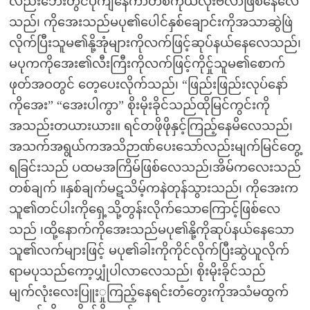
လည်းဘေးတွင်ပုံကျနေကာတစ်ကိုယ်လုံးဗလာဖြစ်နေလေ
သည်၊ ကိုအေးသည်မပု၏ပေါင်နှစ်ချောင်းကိုအသာဆွဲဖြဲ
လိုက်ပြီးသူမ၏နို့အုံများကိုလက်ဖြင့်ဆုပ်နယ်နေလေသည်၊
မပုကကိုအေး၏လီးကြီးကိုလက်ဖြင့်ကိုင်ှုသူမ၏စောက်
ဖုတ်အဝတွင် တေ့ပေးလိုက်သည်၊ “ဖြည်းဖြည်းလုပ်နော်
ကိုအေး” “အေးပါကွာ” စိုးမိုးခိုင်သည်ထိုမြင်ကွင်းကို
အသည်းတယားယား။ ရင်တဖိုဖိုနှင့်ကြည့်နေမိလေသည်၊
အသက်အရွယ်ကအသိဉာဏ်ပေးသော်လည်းမျက်မြင်တွေ့
ရခြင်းသည် ပထမအကြိမ်ဖြစ်လေသည်၊အိမ်ကလေးသည်
တစ်ချက် ။နှစ်ချက်မဋသိမ့်ကနဲတုန်သွားသည်၊ ကိုအေးက
သူ၏တင်ပါးကိုရှေ့သို့တွန်းလိုက်သောကြောင့်ဖြစ်လေ
သည် ၊ထို့နောက်ကိုအေးသည်မပု၏နို့ကိုဆုပ်နယ်နေသော
သူ၏လက်များဖြင့် မပု၏ခါးကိုကိုင်လိုက်ပြီးဆွဲယူလိုက်
ရာမပုသည်ကော့ပျှုံပါလာလေသည်၊ စိုးမိုးခိုင်သည်
မျက်လုံးလေးပြူးှုကြည့်နေရင်းတံတွေးကိုအသံမထွက်