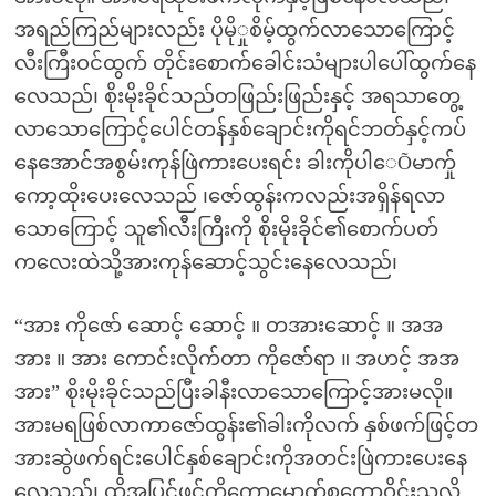
အရည်ကြည်များလည်း ပိုမိုှုစိမ့်ထွက်လာသောကြောင့်
လီးကြီးဝင်ထွက် တိုင်းစောက်ခေါင်းသံများပါပေါ်ထွက်နေ
လေသည်၊ စိုးမိုးခိုင်သည်တဖြည်းဖြည်းနှင့် အရသာတွေ့
လာသောကြောင့်ပေါင်တန်နှစ်ချောင်းကိုရင်ဘတ်နှင့်ကပ်
နေအောင်အစွမ်းကုန်ဖြဲကားပေးရင်း ခါးကိုပါေÕမာက်ှု
ကော့ထိုးပေးလေသည် ၊ဇော်ထွန်းကလည်းအရှိန်ရလာ
သောကြောင့် သူ၏လီးကြီးကို စိုးမိုးခိုင်၏စောက်ပတ်
ကလေးထဲသို့အားကုန်ဆောင့်သွင်းနေလေသည်၊
“အား ကိုဇော် ဆောင့် ဆောင့် ။ တအားဆောင့် ။ အအ
အား ။ အား ကောင်းလိုက်တာ ကိုဇော်ရာ ။ အဟင့် အအ
အား” စိုးမိုးခိုင်သည်ပြီးခါနီးလာသောကြောင့်အားမလို။
အားမရဖြစ်လာကာဇော်ထွန်း၏ခါးကိုလက် နှစ်ဖက်ဖြင့်တ
အားဆွဲဖက်ရင်းပေါင်နှစ်ချောင်းကိုအတင်းဖြဲကားပေးနေ
လေသည်၊ ထို့အပြင်ဖင်ကိုကော့မောက်ှုစကောဝိုင်းသလို