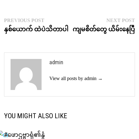
Post
Previous
N
PREVIOUS POST
NEXT POST
post:
p
နှစ်ယောက် ထဲပဲသိတာပါ
ကျမစိတ်တွေ ယိမ်းနေပြီ
navigation
admin
View all posts by admin →
YOU MIGHT ALSO LIKE
#ဖောဌဗ္ဗာရုံ၏နွံ