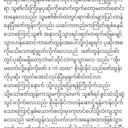
ရာ သူ၏လီးကြီးမှပုဆိုးကိုဖောက်ထွက်တော့မတတ်ဖောင်း
ထနေလေသည်၊ သူမ၏စိတ်ထဲတွင်ရာဂစိတ်များပြင်းထန်
နေပြီးဇော်ထွန်းကိုလည်း ယခင်ကတည်းကကြိတ်ချစ်နေမိ
သောကြောင့်သူ၏ အနားသို့သွားရင်းရတ်တရက်ခြေချော်
သွားဟန်ဆောင်ကာဇော်ထွန်းအပေါ်သို့လှဲချရင်း ပုဆိုးအစ
ကိုမသိမသာဆွဲချွတ်လိုက်လေသည် ၊ဇော်ထွန်းသည်ခါး
တွင်ပုဆိုးမရှိတော့ဘဲဖင်ထိုင်လဲကျသွားလေ သည်၊ “အိုး
မတော်လို့နော်ကိုဇော် ။ ကဲ ထထ” စိုးမိုးခိုင်သည်ဇော်ထွန်း
ကိုပုဆိုး ကျွတ်အောင်လုပ်ပြီးမှရှက်စိတ်ဝင်လာ
သောကြောင့်နောက် သို့လှည့်ပြေးရန်ကြံလိုက်သည်၊
သို့သော်ဇော်ထွန်းကသူမကိုလှမ်းဖက် သူ၏ရင်ခွင်ထဲသို့ဆွဲ
သွင်းလိုက်လေသည်၊ စိုးမိုးခိုင်ကဟန်ဆောင်ှုရန်းကန်လိုက်
သောကြောင့်နှစ်ယောက်စလုံးမှာကုတင်ပေါ်သို့လဲကျသွား
လေသည် ၊ဇော်ထွန်းသည်ပက်လက်အနေအထားဖြစ်သွား