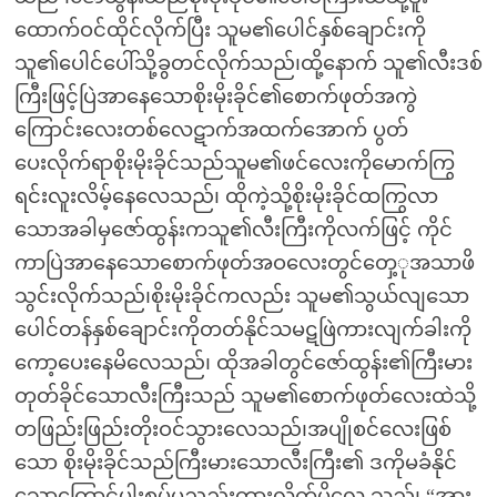
ထောက်ဝင်ထိုင်လိုက်ပြီး သူမ၏ပေါင်နှစ်ချောင်းကို
သူ၏ပေါင်ပေါ်သို့ခွတင်လိုက်သည်၊ထို့နောက် သူ၏လီးဒစ်
ကြီးဖြင့်ပြဲအာနေသောစိုးမိုးခိုင်၏စောက်ဖုတ်အကွဲ
ကြောင်းလေးတစ်လေဋာက်အထက်အောက် ပွတ်
ပေးလိုက်ရာစိုးမိုးခိုင်သည်သူမ၏ဖင်လေးကိုမောက်ကြွ
ရင်းလူးလိမ့်နေလေသည်၊ ထိုကဲ့သို့စိုးမိုးခိုင်ထကြွလာ
သောအခါမှဇော်ထွန်းကသူ၏လီးကြီးကိုလက်ဖြင့် ကိုင်
ကာပြဲအာနေသောစောက်ဖုတ်အဝလေးတွင်တှေ့ုအသာဖိ
သွင်းလိုက်သည်၊စိုးမိုးခိုင်ကလည်း သူမ၏သွယ်လျသော
ပေါင်တန်နှစ်ချောင်းကိုတတ်နိုင်သမဋဖြဲကားလျက်ခါးကို
ကော့ပေးနေမိလေသည်၊ ထိုအခါတွင်ဇော်ထွန်း၏ကြီးမား
တုတ်ခိုင်သောလီးကြီးသည် သူမ၏စောက်ဖုတ်လေးထဲသို့
တဖြည်းဖြည်းတိုးဝင်သွားလေသည်၊အပျိုစင်လေးဖြစ်
သော စိုးမိုးခိုင်သည်ကြီးမားသောလီးကြီး၏ ဒကိုမခံနိုင်
သောကြောင့်ပါးစပ်မှညည်းတွားလိုက်မိလေ သည်၊ “အား