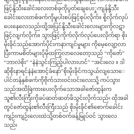
ဖြင့်နို့သီးခေါင်းလေးတစ်ခုကိုပွတ်ချေပေးှုကျန်နို့သီး
ခေါင်းလေးတစ်ဖက်ကိုမူပါးစပ်ဖြင့်စုပ်လိုက်။ စို့လိုက်လုပ်
ပေးနေလေသည်၊ထို့အပြင်နို့သီးခေါင်းလေးများကိုလဋာ
ဖြင့်လျက်လိုက်။ သွားဖြင့်ကိုက်လိုက်လုပ်ပေးလိုက်ရာ စိုး
မိုးခိုင်သည်အောက်ပိုင်းကနာကျင်မှုများ ကိုမေ့လျော့လာ
ပြီးကာမစိတ်များပိုမိုထကြွလာလေတော့သည် “ကိုဇော်”
“ဘာလဲစိုး” “နဲနဲသွင်းကြည့်ပါလားဟင်” “အင်းလေ ။ ဒါ
ဆိုစိုးနာရင်နဲနဲအောင့်ခံနော်”စိုးမိုးခိုင်ကသွယ်လျသောေ
ပါင်တန်နှစ်ဖက်ကိုဗိုက်သားဝင်းဝင်းလေးသို့ ကပ်သွား
သည်အထိဖြဲကားပေးလိုက်သောအခါဇော်ထွန်းက
သူ၏လီးကြီးကိုခပ်ဆတ်ဆတ်ဖိသွင်းလိုက်သည်၊ ထိုအခါ
တွင်ဇော်ထွန်း၏လီးကြီးသည် စိုးမိုးခိုင်၏စောက်ခေါင်း
ကျဉ်းကျဉ်းလေးထဲသို့တစ်ဝက်ခန့်မြုပ်ဝင် သွားလေ
သည်၊