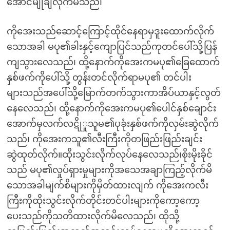
အောင်မျိုချလိုက်မိသည်၊
ကိုအေးသည်ဆောင့်ကြောင့်ထိုင်နေရာမှဒူးထောက်လိုက်
သောအခါ မပု၏ခါးနှင့်ကျောပြင်သည်ကုတင်ပေါ်သို့ပြန်
ကျသွားလေသည်၊ ထို့နောက်ကိုအေးကမပု၏ခြေထောက်
နှစ်ဖက်ကိုပေါ်သို့ တွန်းတင်လိုက်ရာမပု၏ တင်ပါး
များသည်အပေါ်သို့မြောက်တက်သွားကာအိပ်ယာနှင့်လွတ်
နေလေသည်၊ ထို့နောက်ကိုအေးကမပု၏ပေါင်နှစ်ချောင်း
အောက်မှလက်လဋိုှုသူမ၏ပုခုံးနှစ်ဖက်ကိုလှမ်းဆွဲလိုက်
သည်၊ ကိုအေးကသူ၏လီးကြီးကိုတဖြည်းဖြည်းချင်း
ဆွဲထုတ်လိုက်။ထိုးသွင်းလိုက်လုပ်နေလေသည်၊စိုးမိုးခိုင်
သည် မပု၏လှုပ်ရှားမှုများကိုအသေအချာကြည့်လိုက်မိ
သောအခါမျက်စိများကိုမှိတ်ထားလျက် ကိုအေးကလီး
ကြီးကိုထိုးသွင်းလိုက်တိုင်းတင်ပါးများကိုကော့ကော့
ပေးသည်ကိုသတိထားလိုက်မိလေသည်၊ ထိုသို့