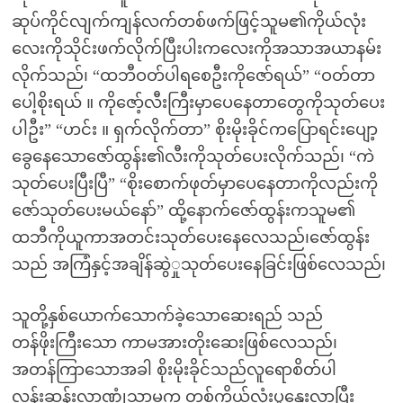
ဆုပ်ကိုင်လျက်ကျန်လက်တစ်ဖက်ဖြင့်သူမ၏ကိုယ်လုံး
လေးကိုသိုင်းဖက်လိုက်ပြီးပါးကလေးကိုအသာအယာနမ်း
လိုက်သည်၊ “ထဘီဝတ်ပါရစေဦးကိုဇော်ရယ်” “ဝတ်တာ
ပေါ့စိုးရယ် ။ ကိုဇော့်လီးကြီးမှာပေနေတာတွေကိုသုတ်ပေး
ပါဦး” “ဟင်း ။ ရှက်လိုက်တာ” စိုးမိုးခိုင်ကပြောရင်းပျော့
ခွေနေသောဇော်ထွန်း၏လီးကိုသုတ်ပေးလိုက်သည်၊ “ကဲ
သုတ်ပေးပြီးပြီ” “စိုးစောက်ဖုတ်မှာပေနေတာကိုလည်းကို
ဇော်သုတ်ပေးမယ်နော်” ထို့နောက်ဇော်ထွန်းကသူမ၏
ထဘီကိုယူကာအတင်းသုတ်ပေးနေလေသည်၊ဇော်ထွန်း
သည် အကြံနှင့်အချိန်ဆွဲှုသုတ်ပေးနေခြင်းဖြစ်လေသည်၊
သူတို့နှစ်ယောက်သောက်ခဲ့သောဆေးရည် သည်
တန်ဖိုးကြီးသော ကာမအားတိုးဆေးဖြစ်လေသည်၊
အတန်ကြာသောအခါ စိုးမိုးခိုင်သည်လူရောစိတ်ပါ
လန်းဆန်းလာဏ္ဍုံသာမက တစ်ကိုယ်လုံးပူနွေးလာပြီး