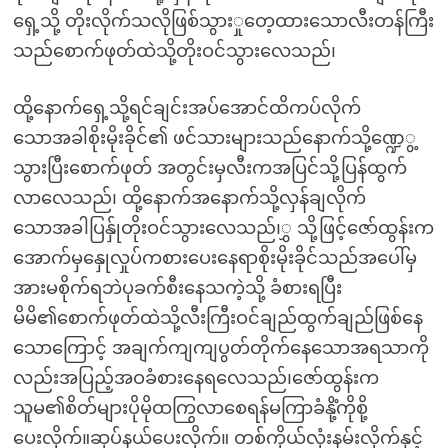
ရှေ့သို့ တိုးလိုက်သလိုဖြစ်သွားှုတေ့ထားသောလီးတန်ကြီး
သည်စောက်ဖုတ်ထဲသို့တိုးဝင်သွားလေသည်၊
ထို့နောက်ရှေ့သို့ရင်ချင်းအပ်အောင်ထိကပ်လိုက်
သောအခါစိုးမိုးခိုင်၏ ဖင်သားများသည်နောက်သို့ဏ္ဍေွ့
သွားပြီးစောက်ဖုတ် အတွင်းမှလီးကအပြင်သို့ပြန်ထွက်
လာလေသည်၊ ထို့နောက်အနောက်သို့လှန်ချလိုက်
သောအခါပြန်ှုတိုးဝင်သွားလေသည်၊ွှ သို့ဖြင့်ဇော်ထွန်းက
အောက်မှနှေုလှုပ်ကစားပေးနေရာစိုးမိုးခိုင်သည်အပေါ်မှ
အားမစိုက်ရဘဲပုခက်စီးနေသကဲ့သို့ ခံစားရပြီး
မိမိ၏စောက်ဖုတ်ထဲသို့လီးကြီးဝင်ချည်ထွက်ချည်ဖြစ်နေ
သောကြောင့် အချက်ကျကျပွတ်တိုက်နေသောအရသာကို
လည်းအပြည့်အဝခံစားနေရလေသည်၊ဇော်ထွန်းက
သူမ၏စိတ်များပိုမိုထကြွလာစေရန်မကြာခံနိုံ့ကိုစို့
ပေးလိုက်။ဆုပ်နယ်ပေးလိုက်။ တစ်ကိုယ်လုံးနမ်းလိုက်နှင့်