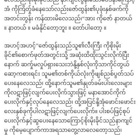
အံ ကိုကြိတ်ှုခံနေသော်လည်းဇော်ထွန်း၏ပုခုံးနှစ်ဖက်ကို
အတင်းတွန်း ကန်ထားမိလေသည်၊“အား ကိုဇော် နာတယ်
။ နာတယ် ။ မခံနိုင်တော့ဘူး ။ တော်ပါတော့ ။
အဟင့်အဟင့်”ဇော်ထွန်းသည်သူ၏လီးကြီး ကိုစိုးမိုး
ခိုင်၏စောက်ဖုတ်အတွင်းသို့ အဆုံးထိထိုးသွင်းလိုက်ပြီး
နောက် ဆက်ှုမလှုပ်ရှားသေးဘဲနို့နှစ်လုံးကိုသာကိုင်တွယ်
ဆော့ကစားရင်း သူမ၏တစ်ကိုယ်လုံးကိုဖျစ်ညစ်ပွတ်သပ်
ပေးနေလေသည်၊ ထို့နောက်သူမ၏နှုတ်ခမ်းပါးလေးများ
ကိုလဋာဖြင့်လျက်ပေးလိုက်သွားဖြင့် မနာအောင်ကိုက်
ပေးလိုက်နှင့်လုပ်နေလေသည်၊ ထို့အပြင်နို့အုံဖောင်းဖောင်း
လေးနှစ်ခုကိုပါလဋာဖြင့်လျက်ပေးလိုက်။ ပါးစပ်ဖြင့်စုပ်
ပေးလိုက်နှင့်ဆွပေးနေသောကြောင့်စိုးမိုးခိုင်သည်နာကျင်
မှု ကိုမေ့ပျောက်ကာအရသာတွေ့လာလေတော့သည်၊