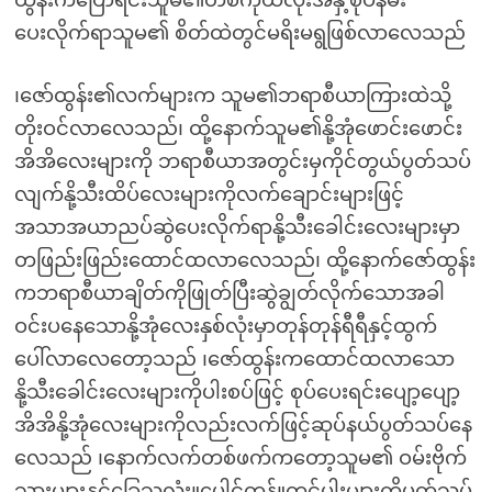
ထွန်းကပြောရင်းသူမ၏တစ်ကိုယ်လုံးအနှံ့စုပ်နမ်း
ပေးလိုက်ရာသူမ၏ စိတ်ထဲတွင်မရိးမရွဖြစ်လာလေသည်
၊ဇော်ထွန်း၏လက်များက သူမ၏ဘရာစီယာကြားထဲသို့
တိုးဝင်လာလေသည်၊ ထို့နောက်သူမ၏နို့အုံဖောင်းဖောင်း
အိအိလေးများကို ဘရာစီယာအတွင်းမှကိုင်တွယ်ပွတ်သပ်
လျက်နို့သီးထိပ်လေးများကိုလက်ချောင်းများဖြင့်
အသာအယာညပ်ဆွဲပေးလိုက်ရာနို့သီးခေါင်းလေးများမှာ
တဖြည်းဖြည်းထောင်ထလာလေသည်၊ ထို့နောက်ဇော်ထွန်း
ကဘရာစီယာချိတ်ကိုဖြုတ်ပြီးဆွဲချွတ်လိုက်သောအခါ
ဝင်းပနေသောနို့အုံလေးနှစ်လုံးမှာတုန်တုန်ရီရီနှင့်ထွက်
ပေါ်လာလေတော့သည် ၊ဇော်ထွန်းကထောင်ထလာသော
နို့သီးခေါင်းလေးများကိုပါးစပ်ဖြင့် စုပ်ပေးရင်းပျော့ပျော့
အိအိနို့အုံလေးများကိုလည်းလက်ဖြင့်ဆုပ်နယ်ပွတ်သပ်နေ
လေသည် ၊နောက်လက်တစ်ဖက်ကတော့သူမ၏ ဝမ်းဗိုက်
သားများနှင့်ခြေသလုံး။ပေါင်တန်။တင်ပါးများကိုပွတ်သပ်