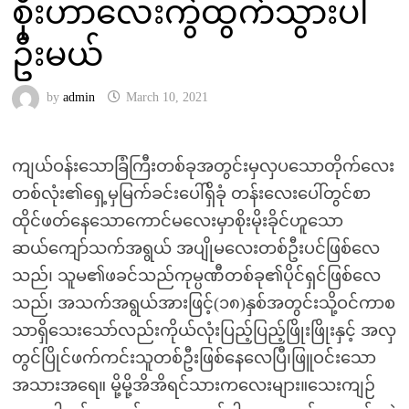
စိုးဟာလေးကွဲထွက်သွားပါ
ဦးမယ်
by
admin
March 10, 2021
ကျယ်ဝန်းသောခြံကြီးတစ်ခုအတွင်းမှလှပသောတိုက်လေး
တစ်လုံး၏ရှေ့မှမြက်ခင်းပေါ်ရှိခုံ တန်းလေးပေါ်တွင်စာ
ထိုင်ဖတ်နေသောကောင်မလေးမှာစိုးမိုးခိုင်ဟူသော
ဆယ်ကျော်သက်အရွယ် အပျိုမလေးတစ်ဦးပင်ဖြစ်လေ
သည်၊ သူမ၏ဖခင်သည်ကုမ္ပဏီတစ်ခု၏ပိုင်ရှင်ဖြစ်လေ
သည်၊ အသက်အရွယ်အားဖြင့်(၁၈)နှစ်အတွင်းသို့ဝင်ကာစ
သာရှိသေးသော်လည်းကိုယ်လုံးပြည့်ပြည့်ဖြိုးဖြိုးနှင့် အလှ
တွင်ပြိုင်ဖက်ကင်းသူတစ်ဦးဖြစ်နေလေပြီ၊ဖြူဝင်းသော
အသားအရေ။ မို့မို့အိအိရင်သားကလေးများ။သေးကျဉ်