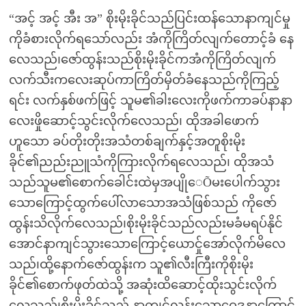
“အင့် အင့် အီး အ” စိုးမိုးခိုင်သည်ပြင်းထန်သောနာကျင်မှု
ကိုခံစားလိုက်ရသော်လည်း အံကိုကြိတ်လျက်တောင့်ခံ နေ
လေသည်၊ဇော်ထွန်းသည်စိုးမိုးခိုင်ကအံကိုကြိတ်လျက်
လက်သီးကလေးဆုပ်ကာကြိတ်မှိတ်ခံနေသည်ကိုကြည့်
ရင်း လက်နှစ်ဖက်ဖြင့် သူမ၏ခါးလေးကိုဖက်ကာခပ်နာနာ
လေးဖှိုဆောင့်သွင်းလိုက်လေသည်၊ ထိုအခါဖောက်
ဟူသော ခပ်တိုးတိုးအသံတစ်ချက်နှင့်အတူစိုးမိုး
ခိုင်၏ညည်းညူသံကိုကြားလိုက်ရလေသည်၊ ထိုအသံ
သည်သူမ၏စောက်ခေါင်းထဲမှအပျိုေÕမးပေါက်သွား
သောကြောင့်ထွက်ပေါ်လာသောအသံဖြစ်သည် ကိုဇော်
ထွန်းသိလိုက်လေသည်၊စိုးမိုးခိုင်သည်လည်းမခံမရပ်နိုင်
အောင်နာကျင်သွားသောကြောင့်ယောင်ှုအော်လိုက်မိလေ
သည်၊ထို့နောက်ဇော်ထွန်းက သူ၏လီးကြီးကိုစိုးမိုး
ခိုင်၏စောက်ဖုတ်ထဲသို့ အဆုံးထိဆောင့်ထိုးသွင်းလိုက်
လေသည်၊စိုးမိုးခိုင်သည် နာကျင်လွန်းသောဝေဒနာကြောင့်