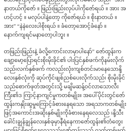
နာတယ်ကိုဇော် ။ ဖြည်းဖြည်းလုပ်ပါကိုဇော်ရယ် ။ အား အ
ဟင့်ဟင့် ။ မလုပ်ပါနဲ့တော့ ကိုဇော်ရယ် ။ စိုးနာတယ် ။
အား” “နဲနဲလေးပါစိုးရယ် ။ ခံတော့အောင့်ခံနော် ။
နောက်ကျရင်မနာတော့ပါဘူး ။
တဖြည်းဖြည်းနဲ့ ခံလို့ကောင်းလာမှာပါနော်” ဇော်ထွန်းက
ချော့မော့ပြောရင်းစိုးမိုးခိုင်၏ ပါးပြင်နှစ်ဖက်ကိုနမ်းလိုက်
သည်၊လက်နှစ်ဖက် ကလည်းလုံးကျစ်တင်းမာနေသောနို့
လေးနှစ်လုံးကို ဆုပ်ကိုင်ဖျစ်ညစ်ပေးလိုက်သည်၊ စိုးမိုးခိုင်
သည်စောက်ဖုတ်အတွင်းသို့ မချိမဆန့်ဝင်လာသောလီး
ကြီး၏ဒ ကြာင့်နာကျင်မှုကတစ်မျိုး။ အပေါ်ပိုင်းတွင်ဇော်
ထွန်းကနှိုးဆွမှုကြောင့်ခံစားနေရသော အရသာကတစ်မျိုး
ဖြင့်အကောင်းအဆိုးနှစ်မျိုးကိုခံစားနေရလေသည် ၊နို့သီး
ခေါင်းချွန်ချွန်လေးနှစ်ခုမှာနီရဲနေကာဇော်ထွန်း၏တံတွေး
များဖြင့်စိုစွတ်နေလေသည်၊ဇော်ထွန်းသည် လက်တစ်ဖက်