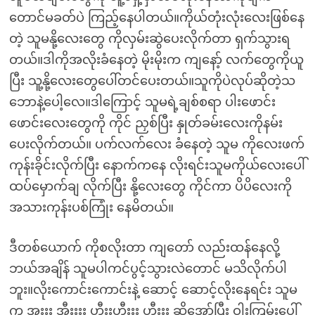
တောင်မခတ်ပဲ ကြည့်နေပါတယ်။ကိုယ်တုံးလုံးလေးဖြစ်နေ
တဲ့ သူမနို့လေးတွေ ကိုလှမ်းဆွဲပေးလိုက်တာ ရှက်သွားရ
တယ်။ဒါကိုအလိုးခံနေတဲ့ မိုးမိုးက ကျနော့် လက်တွေကိုယူ
ပြီး သူ့နို့လေးတွေပေါ်တင်ပေးတယ်။သူကိုပဲလုပ်ဆိုတဲ့သ
ဘောနဲ့ပေါ့လေ။ဒါကြောင့် သူမရဲ့ချစ်စရာ ပါးဖောင်း
ဖောင်းလေးတွေကို ကိုင် ညှစ်ပြီး နှုတ်ခမ်းလေးကိုနမ်း
ပေးလိုက်တယ်။ ပက်လက်လေး ခံနေတဲ့ သူမ ကိုလေးဖက်
ကုန်းခိုင်းလိုက်ပြီး နောက်ကနေ လိုးရင်းသူမကိုယ်လေးပေါ်
ထပ်မှောက်ချ လိုက်ပြီး နို့လေးတွေ ကိုင်ကာ ပိပိလေးကို
အသားကုန်းပစ်ကြုံး နေမိတယ်။
ဒီတစ်ယောက် ကိုစလိုးတာ ကျတော် လည်းထန်နေလို့
ဘယ်အချိန် သူမပါကင်ပွင့်သွားလဲတောင် မသိလိုက်ပါ
ဘူး။လိုးကောင်းကောင်းနဲ့ ဆောင့် ဆောင့်လိုးနေရင်း သူမ
က အှးးး အီးးးး ဟီးးဟီးးး ဟီးးး ဆိုအော်ပြီး ဝါးကြမ်းပေါ်