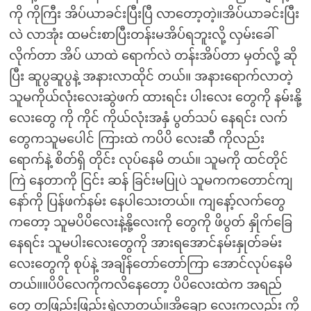
ကို ကိုကြီး အိပ်ယာခင်းပြီးပြီ လာတော့တဲ့။အိပ်ယာခင်းပြီး
လဲ လာအုံး ထမင်းစာပြီးတန်းမအိပ်ရဘူးလို့ လှမ်းခေါ်
လိုက်တာ အိပ် ယာထဲ ရောက်လဲ တန်းအိပ်တာ မှတ်လို့ ဆို
ပြီး ဆူပွဆူပွနဲ့ အနားလာထိုင် တယ်။ အနားရောက်လာတဲ့
သူမကိုယ်လုံးလေးဆွဲဖက် ထားရင်း ပါးလေး တွေကို နမ်းနို့
လေးတွေ ကို ကိုင် ကိုယ်လုံးအနှံ ပွတ်သပ် နေရင်း လက်
တွေကသူမပေါင် ကြားထဲ ကပိပိ လေးဆီ ကိုလည်း
ရောက်နဲ့ စိတ်ရှိ တိုင်း လုပ်နေမိ တယ်။ သူမကို ထင်တိုင်
ကြဲ နေတာကို ငြင်း ဆန် ခြင်းမပြုပဲ သူမကကတောင်ကျ
နော်ကို ပြန်ဖက်နမ်း နေပါသေးတယ်။ ကျနော့်လက်တွေ
ကတော့ သူမပိပိလေးနဲ့နို့လေးကို တွေကို ဖိပွတ် နှိုက်ခြေ
နေရင်း သူမပါးလေးတွေကို အားရအောင်နမ်းနှုတ်ခမ်း
လေးတွေကို စုပ်နဲ့ အချိန်တော်တော်ကြာ အောင်လုပ်နေမိ
တယ်။။ပိပိလေကိုကလိနေတော့ ပိပိလေးထဲက အရည်
တွေ တဖြည်းဖြည်းရွှဲလာတယ်။အိချော လေးကလည်း ကို