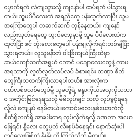
မှောက်ရက် လဲကျသွားလို့ ကျနော်ပါ ထပ်ရက် ပါသွားရ
တယ်။သူမပိပိလေးထဲ အရည်တွေ ပန်းထွက်လာပြီး သူမ
အကြောတွေပါ တဆက်ဆက် တုန်နေတယ်။ ကျနော်
လည်းသုတ်ရေတွေ ထွက်တော့မှာမို့ သူမ ပိပိလေးထဲက
ထုတ်ပြီး ဖင် တုံးလေးတွေပေါ် ပန်းချလိုက်ရင်းတစ်ချီပြီး
သွားရတယ်။ လူသူမနီးတဲ ဝါးခြံကျယ်ကြီးထဲမှာ
ဆယ်ကျော်သက်အရွယ် ကောင် မချောလေးတွေနဲ့ ကာမ
အရသာကို လွတ်လွတ်လပ်လပ် ခံစားရင်း တဏှာ စိတ်
တွေကြီးသထက်ကြီးလာရပါတယ်။ အားလုံးက
ဝတ်လစ်စလစ်တွေပဲမို့ သူမတို့ရဲ့ ခန္ဓာကိုယ်အလှကိုသဘာ
ဝ အတိုင်းမြင်နေရသလို မိမိလုပ်ချင် သလို လုပ်ခွင့်ရနေ
လို့လဲ ကျေနပ် နေမိတယ်။ကောင်မလေးနှစ်ယောက်ကို
စိတ်ရှိလက်ရှိ အားပါးတရ လုပ်လိုက်ရလို့ ခဏတာ အမော
ဖြေရင်း နို့လေး တွေပွတ် လီးစုပ်ခံနေရင်း နောက်ဆုံးပါ
ကင်လေးဖြစ်တဲ့ နိုးနိုး ကို ကြည့်လိုက် မိတယ်။