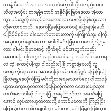
တာနဲ့ ဒီရောက်လာတာလာတာပဲဟေ့ ငါတို့ကလည်း မင်း
သိတဲ့အတိုင်း စားရဖို့တောင် အနိုင်နိုင်ဖြစ်နေတာ အဲ့တာ
ကွာ မင်းသူ့ကို အလုပ်လေးဘာလေး ပေးလို့မဖြစ်ဘူးလား
လို့စကားစတယ်။ နောက်ပြီးပြောလက်စနဲ့ ပြောရအုံးမယ်
ငါ့ခြံပိုင်ရှင်က ငါသောက်တာစားတာကို မကြိုက်ဘူး ငါ့ကို
အလုပ်ထုတ်ချင်နေတာ အဲ့ဒါငါမင်း ခြံမှာလာစောင့်လို့ရမ
လား ငါမင်းခြံမှာစောင့် လိုက်ရင် မင်းအတွက်လည်း
အဆင်ပြေ ငါ့အတွက်လည်းအဆင်ပြေ ဘယ်လိုသဘောရ
လဲ တဲ့။ကောင့်ပါ့ကွာ ငါလည်းငါ့ခြံ ကရွာနဲ့ဝေးလို့ လူ
စောင့် လိုနေတာဟ အဆင်ပြေတယ် မင်းခြံရှင် ပြောပြီးငါ့
ခြံထဲရွှေ့နေလိုက်ကြ မင်းတို့စားရေးသောက်ရေး ငါတာဝန်
ယူတယ်ကွာဟုတ်လားလို့ပြောလိုက်တာ ငအေးပျော်သွား
တယ်။အေးဒါဆို ငါသွားပြီ ညနေကြရင်သာ အဆင်ပြေ
အောင် လုပ်ထားဟုတ်လားလို့ ကောင်မလေးကို ကြည့်ပြီး
ပြောလိုက်တာ စိတ်ချပါကွာ မင်းကအခုငါ့ ခြံရှင် ဖြစ်သွား