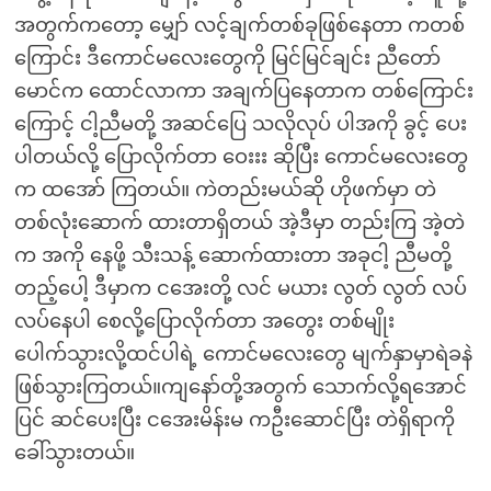
အတွက်ကတော့ မျှော် လင့်ချက်တစ်ခုဖြစ်နေတာ ကတစ်
ကြောင်း ဒီကောင်မလေးတွေကို မြင်မြင်ချင်း ညီတော်
မောင်က ထောင်လာကာ အချက်ပြနေတာက တစ်ကြောင်း
ကြောင့် ငါ့ညီမတို့ အဆင်ပြေ သလိုလုပ် ပါအကို ခွင့် ပေး
ပါတယ်လို့ ပြောလိုက်တာ ဝေးးး ဆိုပြီး ကောင်မလေးတွေ
က ထအော် ကြတယ်။ ကဲတည်းမယ်ဆို ဟိုဖက်မှာ တဲ
တစ်လုံးဆောက် ထားတာရှိတယ် အဲ့ဒီမှာ တည်းကြ အဲ့တဲ
က အကို နေဖို့ သီးသန့် ဆောက်ထားတာ အခုငါ့ ညီမတို့
တည့်ပေါ့ ဒီမှာက ငအေးတို့ လင် မယား လွတ် လွတ် လပ်
လပ်နေပါ စေလို့ပြောလိုက်တာ အတွေး တစ်မျိုး
ပေါက်သွားလို့ထင်ပါရဲ့ ကောင်မလေးတွေ မျက်နှာမှာရဲခနဲ
ဖြစ်သွားကြတယ်။ကျနော်တို့အတွက် သောက်လို့ရအောင်
ပြင် ဆင်ပေးပြီး ငအေးမိန်းမ ကဦးဆောင်ပြီး တဲရှိရာကို
ခေါ်သွားတယ်။