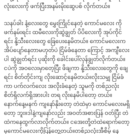
လုံးလေးကို ဖက်ပြီးအနမ်းမိုးဆွေပစ် လိုက်တယ်။
သနပ်ခါး နံ့လေးတွေ မွှေးကြိုင်နေတဲ့ ကောင်မလေး ကို
ဖက်နမ်းရင်း ထမီလေးကိုဆွဲချွတ် ပိပိလေးကို အုပ်ကိုင်
ရင်း နို့သီးလေးတွေ ခြေပေးနေမိတယ်။ ကောင်မလေးက
အိပ်ပျော်နေတာမဟုတ်ပဲ ငြိမ်ခံနေတာ ကြောင့် အကျီလေး
ပါ ဆွဲချွတ်ရင်း ပုဆိုးကို ခေါင်းပေါ်လှန်ချွတ်လိုက်တယ်။
ငပဲကို အဝလေးမှာတေ့ပြီး ဖိချကာ နို့သီးလေးတွေကို ချေ
ရင်း စိတ်တိုင်းကျ လိုးဆောင့်နေမိတယ်။လိုးသမျှ ငြိမ်ခံ
ကာ ပက်လက်လေး အလိုးခံနေတဲ့ သူမကို တစ်ညလုံး
စိတ်ရှိလက်ရှိအားပါး တရ လိုးနေမိပါတော့ တယ်။
နောက်နေ့မနက် ကျနော်နိုးတော့ တဲထဲမှာ ကောင်မလေးမရှိ
တော့ ဘူး။ဒါနဲ့ကျနော်လည်း အဝတ်အစားပြန် ဝတ်ပြီး တဲ
ထဲကနေထွက်လာလိုက်တယ်။ ငအေးတို့တဲထဲရောက်တော့
မှကောင်မလေးကိုပြန်တွေ့တယ်။တစ်ညလုံးအီစိမ့် နေ