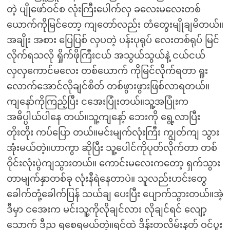
တဲ့ ပျိုဖော်ဝင်စ လုံးကြီးပေါက်လှ ခလေးမလေးတစ်
ယောက်ကိုမြင်တော့ ကျတော်လည်း တံတွေးမျိုချမိတယ်။
အချိုး အစား ပြေပြစ် လှပတဲ့ ပန်းပုရုပ် လေးတစ်ရုပ် မြင်
လိုက်ရသလို ရှိုက်ဖိုကြီးငယ် အသွယ်သွယ်နဲ့ ငယ်ငယ်
လှလှကောင်မလေး တစ်ယောက် ကိုမြင်လိုက်ရတာ ရူး
လောက်အောင်လိုချင်စိတ် တစ်ဖွားဖွားဖြစ်လာရတယ်။
ကျနော်ကိုကြည့်ပြီး ငအေးပြုံးတယ်။သူ့အပြုံးက
အဓိပ္ပါယ်ပါနေ တယ်။သူ့ကျနော့် ဘေးကို ရွေ့လာပြီး
တိုးတိုး ကပ်ပြော တယ်။မင်းမျက်လုံးကြီး ကျွတ်ကျ သွား
အုံးမယ်တဲ့။ဟာကွာ ဆိုပြီး သူ့ပေါင်ကိုပုတ်လိုက်တာ တစ်
ဝိုင်းလုံးပွဲကျသွားတယ်။ ကောင်းမလေးကတော့ ရှက်သွား
တာမျက်နှာတစ်ခု လုံးနီရဲနေတာပဲ။ သူလည်းဟင်းတွေ
ခေါက်တုံ့ခေါက်ပြန် သယ်ချ ပေးပြီး ပျောက်သွားတယ်။အဲ့
ဒီမှာ ငအေးက မင်းသူ့ကိုလိုချင်လား လိုချင်ရင် လျော့
သောက် ဒီည ရစေရမယ်တဲ့။ရင်ထဲ ဒိန်းတလိမ်းနတ် ဝင်ပူး