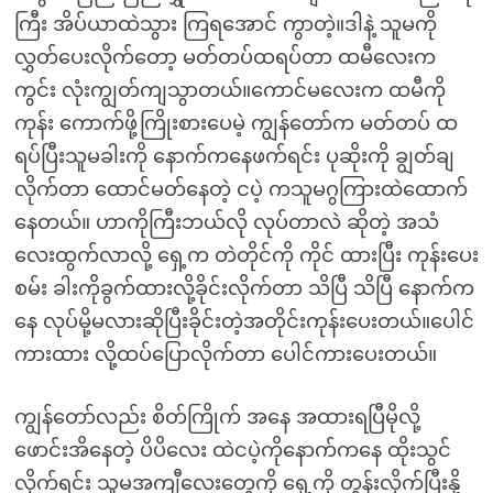
ကြီး အိပ်ယာထဲသွား ကြရအောင် ကွာတဲ့။ဒါနဲ့ သူမကို
လွှတ်ပေးလိုက်တော့ မတ်တပ်ထရပ်တာ ထမီလေးက
ကွင်း လုံးကျွတ်ကျသွာတယ်။ကောင်မလေးက ထမီကို
ကုန်း ကောက်ဖို့ကြိုးစားပေမဲ့ ကျွန်တော်က မတ်တပ် ထ
ရပ်ပြီးသူမခါးကို နောက်ကနေဖက်ရင်း ပုဆိုးကို ချွတ်ချ
လိုက်တာ ထောင်မတ်နေတဲ့ ငပဲ့ ကသူမဂွကြားထဲထောက်
နေတယ်။ ဟာကိုကြီးဘယ်လို လုပ်တာလဲ ဆိုတဲ့ အသံ
လေးထွက်လာလို့ ရှေ့က တဲတိုင်ကို ကိုင် ထားပြီး ကုန်းပေး
စမ်း ခါးကိုခွက်ထားလို့ခိုင်းလိုက်တာ သိပြီ သိပြီ နောက်က
နေ လုပ်မို့မလားဆိုပြီးခိုင်းတဲ့အတိုင်းကုန်းပေးတယ်။ပေါင်
ကားထား လို့ထပ်ပြောလိုက်တာ ပေါင်ကားပေးတယ်။
ကျွန်တော်လည်း စိတ်ကြိုက် အနေ အထားရပြီမိုလို့
ဖောင်းအိနေတဲ့ ပိပိလေး ထဲငပဲ့ကိုနောက်ကနေ ထိုးသွင်
လိုက်ရင်း သူမအကျီလေးတွေကို ရှေ့ကို တွန်းလိုက်ပြီးနို့