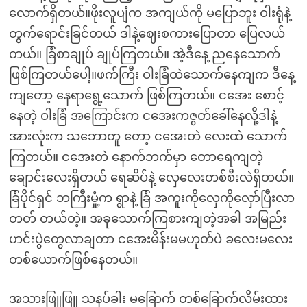
လောက်ရှိတယ်။ဖိုးလူပျံက အကျယ်ကို မပြောဘူး ဝါးရုံနဲ့
တွက်ရောင်းခြင်တယ် ဒါနဲ့ဈေးစကားပြောတာ ပြေလယ်
တယ်။ ခြံစာချုပ် ချုပ်ကြတယ်။ အဲ့ဒီနေ့ ညနေသောက်
ဖြစ်ကြတယ်ပေါ့။ဖက်ကြီး ဝါးခြံထဲသောက်နေကျက ဒီနေ့
ကျတော့ နေရာရွေ့သောက် ဖြစ်ကြတယ်။ ငအေး စောင့်
နေတဲ့ ဝါးခြံ အကြောင်းက ငအေးကဇွတ်ခေါ်နေလို့ဒါနဲ့
အားလုံးက သဘောတူ တော့ ငအေးတဲ လေးထဲ သောက်
ကြတယ်။ ငအေးတဲ နောက်ဘက်မှာ တောရေကျတဲ့
ချောင်းလေးရှိတယ် ရေဆိပ်နဲ့ လှေလေးတစ်စီးလဲရှိတယ်။
ခြံပိုင်ရှင် ဘကြီးမှုံ့က ရွာနဲ့ ခြံ အကူးကိုလှေကိုလှော်ပြီးလာ
တတ် တယ်တဲ့။ အခုသောက်ကြစားကျတဲ့အခါ အမြည်း
ဟင်းပွဲတွေလာချတာ ငအေးမိန်းမမဟုတ်ပဲ ခလေးမလေး
တစ်ယောက်ဖြစ်နေတယ်။
အသားဖြူဖြူ သနပ်ခါး မခြောက် တစ်ခြောက်လိမ်းထား