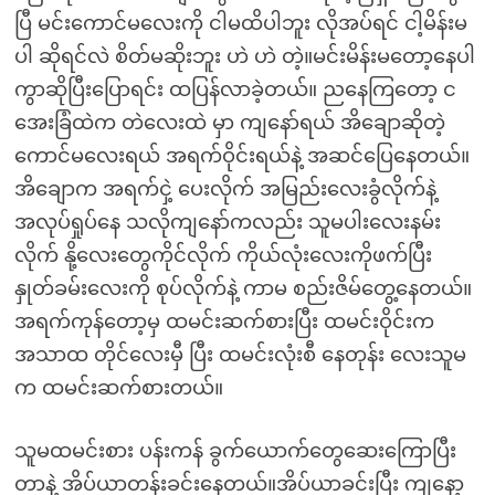
ပြီ မင်းကောင်မလေးကို ငါမထိပါဘူး လိုအပ်ရင် ငါ့မိန်းမ
ပါ ဆိုရင်လဲ စိတ်မဆိုးဘူး ဟဲ ဟဲ တဲ့။မင်းမိန်းမတော့နေပါ
ကွာဆိုပြီးပြောရင်း ထပြန်လာခဲ့တယ်။ ညနေကြတော့ င
အေးခြံထဲက တဲလေးထဲ မှာ ကျနော်ရယ် အိချောဆိုတဲ့
ကောင်မလေးရယ် အရက်ဝိုင်းရယ်နဲ့ အဆင်ပြေနေတယ်။
အိချောက အရက်ငှဲ့ ပေးလိုက် အမြည်းလေးခွံလိုက်နဲ့
အလုပ်ရှုပ်နေ သလိုကျနော်ကလည်း သူမပါးလေးနမ်း
လိုက် နို့လေးတွေကိုင်လိုက် ကိုယ်လုံးလေးကိုဖက်ပြီး
နှုတ်ခမ်းလေးကို စုပ်လိုက်နဲ့ ကာမ စည်းဇိမ်တွေ့နေတယ်။
အရက်ကုန်တော့မှ ထမင်းဆက်စားပြီး ထမင်းဝိုင်းက
အသာထ တိုင်လေးမှီ ပြီး ထမင်းလုံးစီ နေတုန်း လေးသူမ
က ထမင်းဆက်စားတယ်။
သူမထမင်းစား ပန်းကန် ခွက်ယောက်တွေဆေးကြောပြီး
တာနဲ့ အိပ်ယာတန်းခင်းနေတယ်။အိပ်ယာခင်းပြီး ကျနော့