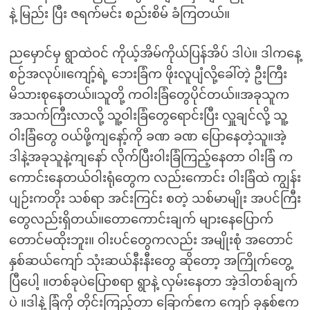
နဲ့ မြည်း ပြီး ဇရက်မင်း စည်းစိမ် ခံကြတယ်။
ညမှောင်မှ ရွာထဲဝင် ကိုယ့်အိမ်ကိုယ်ပြန်အိပ် ဒါပဲ။ ဒါကနေ့
စဉ်အလုပ်။ကျော့်ရဲ့ ဘေးခြံက ဖိုးလူပျံလို့ခေါ်တဲ့ ဦးကြီး
မိသားစုနေတယ်။သူတို့ ကဝါးခြံတွေပိုင်တယ်။အခုသူက
အသက်ကြီးလာလို့ သူ့ဝါးခြံတွေရောင်းပြီး လှူချင်လို့ သူ့
ဝါးခြံတွေ ဝယ်ဖို့ကျနော့်ကို ခဏ ခဏ ပြောနေတဲ့သူ။အဲ့
ဒါနဲ့အခုသူနဲ့ကျနော် လိုက်ပြီးဝါးခြံကြည့်နေတာ ဝါးခြံ က
ကောင်းနေတယ်ဝါးရုံတွေက လည်းကောင်း ဝါးခြံထဲ ကျွန်း
ပျဉ်းကတိုး သစ်ရာ အင်းကြင်း စတဲ့ သစ်မာမျိုး အပင်ကြီး
တွေလည်းရှိတယ်။တောကောင်းချက် များနေပြောက်
တောင်မထိုးဘူး။ ဝါးပင်တွေကလည်း အမျိုးစုံ အတောင်
နှစ်ဆယ်ကျော် သုံးဆယ်နီးနီးတွေ ဆိုတော့ အကြိုက်တွေ့
ပြီပေါ့ ။တစ်ခုပဲပြောစရာ ရွာနဲ့ လှမ်းနေတာ အဲ့ဒါတစ်ချက်
ပဲ ။ဒါနဲ့ ခြံကို တိုင်းကြည့်တာ ခြောက်ဧက ကျော် ခုနှစ်ဧက