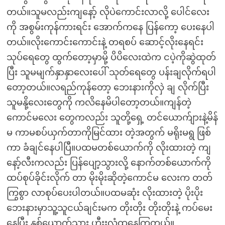
တယ်။သူမလည်းကျနော့် လိုပဲကောင်းလာလို့ ပေါင်လေး
ကို အစွမ်းကုန်ကားရင်း အောက်ကနေ ပြန်ကော့ ပေးနေပါ
တယ်။လိုးကောင်းကောင်းနဲ့ တရစပ် ဆောင့်လိုးနေရင်း
သုပ်ရေတွေ ထွက်တော့မှာမို့ ပိပိလေးထဲက ငပဲ့ကိုဆွဲထုတ်
ပြီး သူမမျက်နှာနှာလေးပေါ် သုတ်ရေတွေ ပန်းချလိုက်ရပါ
တော့တယ်။လရည်ကုန်တော့ ဘေးနားကိုလှဲ ချ လိုက်ပြီး
သူမနို့လေးတွေကို ကလိနေမိပါတော့တယ်။ကျန်တဲ့
ကောင်မလေး တွေကလည်း သူတို့ရှေ့ တင်ယောက်ျားနဲ့မိန်
မ ကာမစပ်ယှက်တာကိုမြင်ထား တဲ့အတွက် မရိုးမရွ ဖြစ်
ကာ ခံချင်နေပါပြီ။ပထမတစ်ယောက်ကို လိုးထားတဲ့ ကျ
နော့်လီးကလည်း ပြန်ပျော့သွားလို့ နောက်တစ်ယောက်ကို
ထပ်စုပ်ခိုင်းလိုက် တာ မိုးမိုးဆိုတဲ့ကောင်မ လေးက တတ်
ကြွစွာ လာစုပ်ပေးပါတယ်။ပထမဆုံး လိုးထားတဲ့ ပိုးပိုး
ဘေးနားမှာသူ့သူငယ်ချင်းမက တိုးတိုး တိုးတိုးနဲ့ ကပ်မေး
နေပြီး နှစ်ယောက်သား ဟီးးလံထနေကြတယ်။