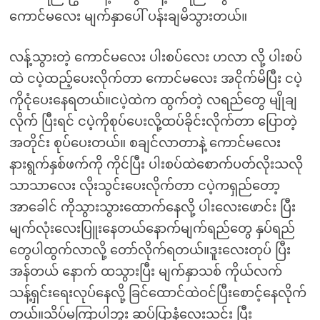
ကောင်မလေး မျက်နှာပေါ် ပန်းချမိသွားတယ်။
လန့်သွားတဲ့ ကောင်မလေး ပါးစပ်လေး ဟလာ လို့ ပါးစပ်
ထဲ ငပဲ့ထည့်ပေးလိုက်တာ ကောင်မလေး အငိုက်မိပြီး ငပဲ့
ကိုငုံပေးနေရတယ်။ငပဲ့ထဲက ထွက်တဲ့ လရည်တွေ မျိုချ
လိုက် ပြီးရင် ငပဲ့ကိုစုပ်ပေးလို့ထပ်ခိုင်းလိုက်တာ ပြောတဲ့
အတိုင်း စုပ်ပေးတယ်။ စချင်လာတာနဲ့ ကောင်မလေး
နားရွက်နှစ်ဖက်ကို ကိုင်ပြီး ပါးစပ်ထဲစောက်ပတ်လိုးသလို
သာသာလေး လိုးသွင်းပေးလိုက်တာ ငပဲ့ကရှည်တော့
အာခေါင် ကိုသွားသွားထောက်နေလို့ ပါးလေးဖောင်း ပြီး
မျက်လုံးလေးပြူးနေတယ်နောက်မျက်ရည်တွေ နှပ်ရည်
တွေပါထွက်လာလို့ တော်လိုက်ရတယ်။ဒူးလေးတုပ် ပြီး
အန်တယ် နောက် ထသွားပြီး မျက်နှာသစ် ကိုယ်လက်
သန့်ရှင်းရေးလုပ်နေလို့ ခြင်ထောင်ထဲဝင်ပြီးစောင့်နေလိုက်
တယ်။သိပ်မကြာပါဘူး ဆပ်ပြာနံ့လေးသင်း ပြီး