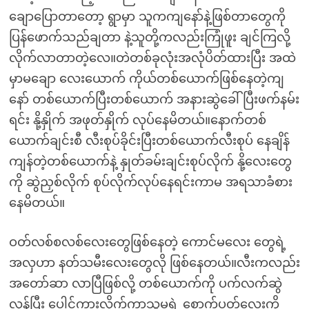
ချောပြောတာတော့ ရွာမှာ သူကကျနော်နဲ့ဖြစ်တာတွေကို
ပြန်ဖောက်သည်ချတာ နဲ့သူတို့ကလည်းကြုံဖူး ချင်ကြလို့
လိုက်လာတာတဲ့လေ။တဲတစ်ခုလုံးအလုံပိတ်ထားပြီး အထဲ
မှာမချော လေးယောက် ကိုယ်တစ်ယောက်ဖြစ်နေတဲ့ကျ
နော် တစ်ယောက်ပြီးတစ်ယောက် အနားဆွဲခေါ်ပြီးဖက်နမ်း
ရင်း နို့နှိုက် အဖုတ်နှိုက် လုပ်နေမိတယ်။နောက်တစ်
ယောက်ချင်းစီ လီးစုပ်ခိုင်းပြီးတစ်ယောက်လီးစုပ် နေချိန်
ကျန်တဲ့တစ်ယောက်နဲ့ နှုတ်ခမ်းချင်းစုပ်လိုက် နို့လေးတွေ
ကို ဆွဲညှစ်လိုက် စုပ်လိုက်လုပ်နေရင်းကာမ အရသာခံစား
နေမိတယ်။
ဝတ်လစ်စလစ်လေးတွေဖြစ်နေတဲ့ ကောင်မလေး တွေရဲ့
အလှဟာ နတ်သမီးလေးတွေလို ဖြစ်နေတယ်။လီးကလည်း
အတော်ဆာ လာပြီဖြစ်လို့ တစ်ယောက်ကို ပက်လက်ဆွဲ
လှန်ပြီး ပေါင်ကားလိုက်ကာသူမရဲ့ စောက်ပတ်လေးကို