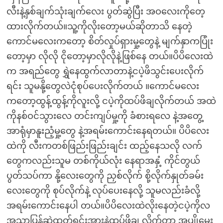
လီးနဲ့နှစ်ချက်သုံးချက်လေး ပွတ်ဆွဲပြီး အဝလေးကိုတေ့
ထားလိုက်တယ်။သူ့ကိုလိုးတော့မယ်ဆိုတာသိ နေတဲ့
ကောင်မလေးကတော့ စိတ်လှုပ်ရှားမှု့တွေနဲ့ မျက်နှာကပြုံး
တော့မှာ လိုလို ငိုတော့မှာလိုလိုနဲ့ဖြစ်နေ တယ်။ပိပိလေးထဲ
က အရည်တွေ ရွှဲနေထွက်လာတာနဲ့ငပဲ့ဖိသွင်းပေးလိုက်
ရင်း သူမနို့တွေလဲငုံစုပ်ပေးလိုက်တယ် ။ကောင်မလေး
ကတော့ထွန့်ထွန့်ကိုလူးလို့ ငပဲ့ကိုထပ်ဖိချလိုက်တယ် အထဲ
ကိုနစ်ဝင်သွားလေ တင်းကျပ်မှု့ကို ခံစားရလေ နဲ့အတွေ့
အာရုံမှာနူးညံ့မှု့တွေ နဲ့အရမ်းကောင်းနေရတယ်။ ပိပိလေး
ထဲကို လီးကတစ်ဖြည်းဖြည်းချင်း ထည့်နေသလို လက်
တွေကလည်းသူမ တစ်ကိုယ်လုံး နေရာအနှံ့ ကိုင်တွယ်
ပွတ်သပ်ကာ နို့လေးတွေကို ညှစ်လိုက် စို့လိုက်နှုတ်ခမ်း
လေးတွေကို စုပ်လိုက်နဲ့ လုပ်ပေးနေလို့ သူမလည်းခံလို့
အရမ်းကောင်းနေပါ တယ်။ပိပိလေးထဲလိုးနေတဲ့ငပဲ့ကိုလ
အသာပြန်ဆွဲထုတ်ရင်းအားနဲ့ထပ်ဖိချ လိုက်တာ အပျိုမှေး