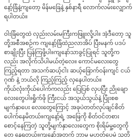
နော့်ခြံနဲ့ကျတော့ မိန်မခြေနဲ့ နှစ်နာရီ လောက်လမ်းလျှောက်
ရပါတယ်။
ဝါးခြံတွေထဲ လှည်းလမ်းမကြီးကဖြူးလို့ပါ။ အဲ့ဒီတော့ သူ
တို့အစီအစဉ်က ကျနော့်ခြံထဲညလာအိပ် ပြီးမနက် ပဒပ်
စာချိုးပြီး ပြန်ကြဖို့ပါ။ကျနော်သာခွင့်ပြုရင် သူတို့က
လည်း အလိုက်သိပါမယ်တဲ့လေ။ ကောင်မလေးတွေ
ကြည့်ရတာ အသက်ဆယ့်ငါး ဆယ့်ခြောက်ဝန်းကျင် ငယ်
ဂုဏ် နဲ့ ဘယ်လို ကြည့်ကြည့် လှနေပါတယ်။
ကိုယ်လုံးကိုယ်ပေါက်ကလည်း ပြေပြစ် လှပပြီး ညိုချော
လေးတွေပါ။ရှိုက်ဖို ကြီးငယ် အသွယ်သွယ်နဲ့ ပြုံးစစ
မျက်နှာပေး လေးတွေကြောင့် အခုပဲတတ်လုပ်ချင်စိတ်
ပေါက်နေမိတယ်။ကျနော့်ရဲ့ အဖြေကို စိတ်ဝင်တစား
စောင့်နေကြတဲ့ သူတို့မျက်နှာလေးတွေက စိုးရိမ်မှု့တွေကို
တွေ့ နေရတယ်။ကျနော့်အတွက် ဘာမှ မဟုတ်ပေမဲ့ သူတို့