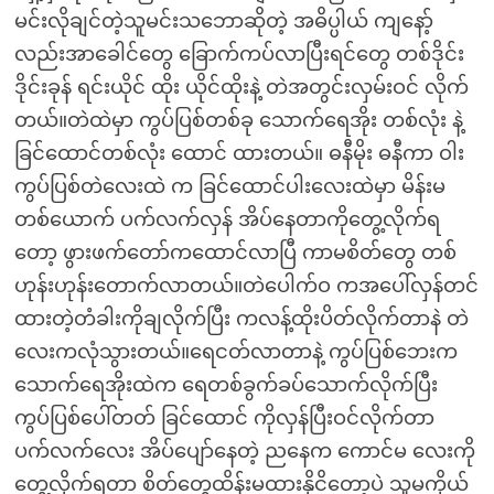
မင်းလိုချင်တဲ့သူမင်းသဘောဆိုတဲ့ အဓိပ္ပါယ် ကျနော့်
လည်းအာခေါင်တွေ ခြောက်ကပ်လာပြီးရင်တွေ တစ်ဒိုင်း
ဒိုင်းခုန် ရင်းယိုင် ထိုး ယိုင်ထိုးနဲ့ တဲအတွင်းလှမ်းဝင် လိုက်
တယ်။တဲထဲမှာ ကွပ်ပြစ်တစ်ခု သောက်ရေအိုး တစ်လုံး နဲ့
ခြင်ထောင်တစ်လုံး ထောင် ထားတယ်။ ဓနီမိုး ဓနီကာ ဝါး
ကွပ်ပြစ်တဲလေးထဲ က ခြင်ထောင်ပါးလေးထဲမှာ မိန်းမ
တစ်ယောက် ပက်လက်လှန် အိပ်နေတာကိုတွေ့လိုက်ရ
တော့ ဖွားဖက်တော်ကထောင်လာပြီ ကာမစိတ်တွေ တစ်
ဟုန်းဟုန်းတောက်လာတယ်။တဲပေါက်ဝ ကအပေါ်လှန်တင်
ထားတဲ့တံခါးကိုချလိုက်ပြီး ကလန့်ထိုးပိတ်လိုက်တာနဲ တဲ
လေးကလုံသွားတယ်။ရေငတ်လာတာနဲ့ ကွပ်ပြစ်ဘေးက
သောက်ရေအိုးထဲက ရေတစ်ခွက်ခပ်သောက်လိုက်ပြီး
ကွပ်ပြစ်ပေါ်တတ် ခြင်ထောင် ကိုလှန်ပြီးဝင်လိုက်တာ
ပက်လက်လေး အိပ်ပျော်နေတဲ့ ညနေက ကောင်မ လေးကို
တွေ့လိုက်ရတာ စိတ်တွေထိန်းမထားနိုငိတော့ပဲ သူမကိုယ်