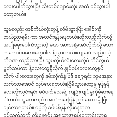
လေးပေါက်သွားပြီး လီးတစ်ချောင်းလုံး အထဲ ဝင်သွားပါ
တော့တယ်။
သူမလည်း တစ်ကိုယ်လုံးတွန့် လိမ်သွားပြီး ခေါင်းကို
ဘယ်ညာရမ်း ကာ အတင်းရုန်းနေတယ်။ထိုးထည့်လိုက်လို့
အပျိုမှေးပေါက်သွားတဲ့ ခဏ အားအနဲ့အော်လိုက်လို့ ဘေး
ကကောင်မလေးတွေပါလန့်သွားတယ်။ကျနော် လည်းငပဲ့
ကိုခဏ ထည့်ထားပြီး သူမကိုယ်လုံးလေးကိုပဲ ကိုင်တွယ်
ပွတ်သပ်ကာ နို့လေးတွေစို့လိုက် နှုပ်ခမ်းလေးတွေစုပ်
လိုက် ပါးလေးတွေကို နမ်းလိုက်နဲ့ပြန် ချော့ရင်း သူမအနား
သက်သာအောင် လုပ်ပေးရတယ်။ငြိမ်သွားတော့မှ မှန်မှန်
လေးလိုးသွင်းရင်း စပ်ပက်လေးရဲ့ ကျဉ်းကျပ်မှု့ကိုခံစားနေ
ပါတယ်။သူမကလည်း အထဲကနေပြန် ညှစ်နေတာမို့ ပြီး
ချင်လာရတယ်။ ငပဲ့ကို ခပ်မှန်မှန် လိုးနေရာက
ခပ်သွက်သွက် လိုးနေရင်း အရသာအရမ်းကောင်းလာရ