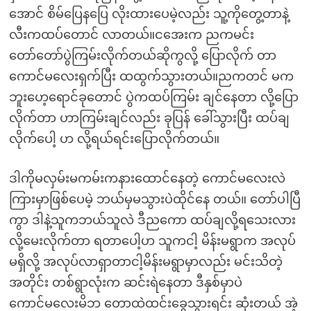
အောင် စိမ်ပြေနပြေ လိုးထားပေမဲ့လည်း သူ့ကိုတွေ့တာနဲ့
လီးကထပ်တောင် လာတယ်။ငအေးက ညကမင်း
တော်တော်ပွဲကြမ်းလိုက်တယ်ဆိုကွလို့ ပြောလိုက် တာ
ကောင်မလေးရှက်ပြီး ထထွက်သွားတယ်။ညကတင် မက
ဘူးဟေ့ရောင်ခုတောင် ပွဲကထပ်ကြမ်း ချင်နေတာ လို့ပြော
လိုက်တာ ဟာကြမ်းချင်လည်း ခုပြန် ခေါ်သွားပြီး ထပ်ချ
လိုက်ပေါ့ ဟ လို့ရယ်ရင်းပြောလိုက်တယ်။
ဒါကိုမလှမ်းမကမ်းကနားထောင်နေတဲ့ ကောင်မလေးလဲ
ကြားမှာဖြစ်ပေမဲ့ ဘယ်မှမသွားပဲထိုင်နေ တယ်။ တော်ပါပြီ
ကွာ ဒါနဲ့သူကဘယ်သူလဲ ဒီညကော ထပ်ချလို့ရသေးလား
လို့မေးလိုက်တာ ရတာပေါ့ဟ သူကငါ့ မိန်းမရွာက အလုပ်
မရှိလို့ အလုပ်လာရှာတာငါ့မိန်းမရွာမှာလည်း မင်းသိတဲ့
အတိုင်း တစ်ရွာလုံးက ဆင်းရဲနေတာ ဒီနှစ်မှာပဲ
ကောင်မလေးမိဘ တောထဲထင်းခွေသွားရင်း ဆုံးတယ် အဲ့