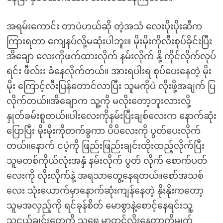
အရမ်းကောင်း တာပဲဟယ်ဆို တဲ့အသံ လေးပိုးပိုးဆီက
ကြားရတာ ကျေနပ်လို့မဆုံးပါဘူး။ မိုးမိုးကိုလီးစုပ်ခိုင်းပြီး
အိချော လေးကိုဖက်ထားလိုက် နမ်းလိုက် နို့ ကိုင်လိုက်လုပ်
ရင်း ဖီလ်းး ခံနေလိုက်တယ်။ အားရပါးရ စုပ်ပေးနေတဲ့ မိုး
မိုး ကြောင့်လီးပြန်တောင်လာပြီး သူမကိုပဲ လိုးဖို့အချက် ပြ
လိုက်တယ်။အိချောက သူ့ကို မလိုးတော့ဘူးလားလို့
နှုတ်ခမ်းစူတယ်။ပါးလေးကိုနမ်းပြီးချစ်လေးက နောက်ဆုံး
ပြောပြီး မိုးမိုးကိုတက်ခွကာ ပိပိလေးကို ပွတ်ပေးလိုက်
တယ်။နောက် ငပဲ့ကို ဖြည်းဖြည်းချင်းထိုးထည့်လိုက်ပြီး
သူမတစ်ကိုယ်လုံးအနှံ နမ်းလိုက် ပွတ် လိုက် စောက်ပတ်
လေးကို လိုးလိုက်နဲ့ အရသာတွေ့နေရတယ်။စော်အသစ်
လေး သုံးယောက်မှာနောက်ဆုံးကျန်နေတဲ့ နိုးနိုးကတော့
သူမအလှည့်ကို ရင်ခုန်စိတ် မောစွာနဲ့စောင့်နေရင်းသူ့
သူငယ်ချင်းတွေကို သူ့ရှေ့မှာတင်လိုးနေတာကိုမျက်