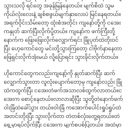
သွားသလို ရင်တွေ အခုန်မြန်နေတယ်။ မျက်စိထဲ သူမ
ကိုယ်လုံးလေးနဲ့ ချစ်စဖွယ်မျက်နှာလေးပဲ မြင်နေရတယ်။
အရက်ဝိုင်းသိမ်းတော့ ထုံးစံအတိုင်း ကျနော်တို့ကို ငအေး
ကနှုတ် ဆက်ပြီးလိုက်ပို့တယ်။ ကျနော်က ဖက်ကြီးတို့
နောက်က ဖြေးဖြေးလိုက်လျှောက်ရင်း ခြုံပုတ်ထဲတိုးဝင်
ပြီး ဟေ့ကောင်တွေ မင်းတို့သွားကြတော့ ငါဗိုက်နာနေတာ
ဖြေရှင်းလိုက်အုံးမယ် လို့ပြောရင်း သွားခိုင်းလိုက်တယ်။
ဟိုကောင်တွေကလည်းကျနော့်ကို နှုတ်ဆက်ပြီး ဆက်
လျှောက်သွားတာ လူလုံးပျောက်တော့မှ ကျနော်လည်း ခြုံ
ထဲကထွက်ပြီး ငအေးတဲဖက်အသာလစ်ထွက်လာတယ်။င
အေးက စောင့်နေတယ်။လာလာဆိုပြီး သူတို့တဲနောက်ဖက်
ဝါးခြံထဲခေါ်သွား တယ်။ဝါးခြံ ကအောက်ပေါင်းရှုပ်ရှုပ်ထဲ
အတင်းတိုးပြီး သွားလိုက်တာ တဲတစ်လုံးတွေ့ရတယ်။တဲ
ရှေ့မှာရပ်လိုက်ပြီး ငအေးက မျက်စပစ်ပြတယ်။ အထဲမှာ