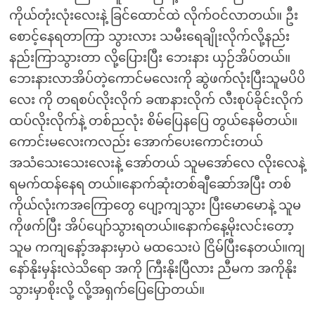
ကိုယ်တုံးလုံးလေးနဲ့ ခြင်ထောင်ထဲ လိုက်ဝင်လာတယ်။ ဦး
စောင့်နေရတာကြာ သွားလား သမီးရေချိုးလိုက်လို့နည်း
နည်းကြာသွားတာ လို့ပြေားပြီး ဘေးနား ယှဉ်အိပ်တယ်။
ဘေးနားလာအိပ်တဲ့ကောင်မလေးကို ဆွဲဖက်လုံးပြီးသူမပိပိ
လေး ကို တရစပ်လိုးလိုက် ခဏနားလိုက် လီးစုပ်ခိုင်းလိုက်
ထပ်လိုးလိုက်နဲ့ တစ်ညလုံး စိမ်ပြေနပြေ တွယ်နေမိတယ်။
ကောင်းမလေးကလည်း အောက်ပေးကောင်းတယ်
အသံသေးသေးလေးနဲ့ အော်တယ် သူမအော်လေ လိုးလေနဲ့
ရမက်ထန်နေရ တယ်။နောက်ဆုံးတစ်ချီဆော်အပြီး တစ်
ကိုယ်လုံးကအကြောတွေ ပျော့ကျသွား ပြီးမောမောနဲ့ သူမ
ကိုဖက်ပြီး အိပ်ပျော်သွားရတယ်။နောက်နေ့မိုးလင်းတော့
သူမ ကကျနော့်အနားမှာပဲ မထသေးပဲ ငြိမ်ပြီးနေတယ်။ကျ
နော်နိုးမှန်းလဲသိရော အကို ကြီးနိုးပြီလား ညီမက အကိုနိုး
သွားမှာစိုးလို့ လို့အရှက်ပြေပြောတယ်။