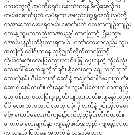
လေးတွေကို ဆုပ်ကိုင်ရင်း နောက်ကနေ ဖိလိုးနေလိုက်
တယ်။စောက်ဖုတ် လုပ်ရတာ အရည်တွေရွှဲနေလို့ လုပ်လို့
တအားကောင်းနေရတယ်။စောက်ပတ် လေးကကျဉ်းကျဉ်း
လေးနဲ့ သူမကလည်းတအားညှပ်တာကြောင့် ပြီးမသွား
အောင်မနည်းထိန်းထားရတယ်။ ဆော်လေးကလည်း သူမ
အကျီကို ခေါင်းကနေ လှန်ချွတ်လိုက်တာကြောင့်
ကိုယ်တုံးလုံးလေးဖြစ်သွားတယ်။ ဖြူဖွေးနေတဲ့ ကိုယ်လုံး
လေးပေါ် မှောက်ချလိုက်ရင်း နို့လေးတွေ ချေ လည်ကုတ်
လေးကိုနမ်း ပိပိလေးကို ဆော်နဲ့ အချက်ပေါင်းများစွာ လိုး
ဆောင့် နေမိတယ်။ လိုးနေရင်း သူမပိပိလေးထဲ ကအရည်
တွေ ပန်းထွက်လာပြီးဒူးညွတ်ကျသွားတယ်။ကျနော်လည်း
ပိပိ လေး ထဲကထွက် လာတဲ့ ငပဲ့ကို လက်နဲ့ ဂွင်းတိုက်ပေး
ရင်း ကောင်မလေးကိုကျနော့်ဖက်လှည့်ခိုင်းလိုက်တယ်။
ကောင်မ လေးမျက်နှာ ကျနော့်ဖက်အလှည့် ကျနော့်ငပဲ့ထဲ
က လရည် ပြွတ်ခနဲ့ အထွက် နဲ့ လရည်တွေက