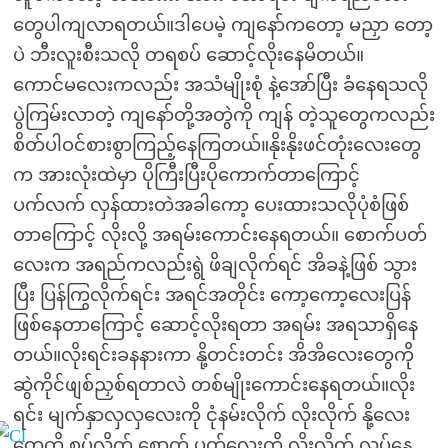
တွေပါကျလာရတယ်။ဒါပေမဲ့ ကျနော်ကတော့ မညှာ တော့
ပဲ ဘီးလူးစီးသလို တရစပ် ဆောင့်လိုးနေမိတယ်။
ကောင်မလေးကလည်း အသံမျိုးစုံ နဲ့အော်ပြီး ခံနေရသလို
ပွဲကြမ်းလာတဲ့ ကျနော်တို့အတွဲကို ကျန် တဲ့သူတွေကလည်း
စိတ်ပါဝင်စားစွာကြည့်နေကြတယ်။နိုးနိုးဖင်တုံးလေးတွေ
က အားလုံးထဲမှာ ပိုကြီးပြီးပိုကောက်တာကြောင့်
ပက်လက် လှန်ထားတဲအခါကော့ ပေးထားသလိုပုံစံဖြစ်
တာကြောင့် လိုးလို့ အရမ်းကောင်းနေရတယ်။ စောက်ပတ်
လေးက အရည်ကလည်းရွဲ ဖိချလိုက်ရင် အိခနဲ့ဖြစ် သွား
ပြီး ပြန်ကြွလိုက်ရင်း အရင်အတိုင်း ကော့ကော့လေးပြန်
ဖြစ်နေတာကြောင့် ဆောင့်လိုးရတာ အရမ်း အရသာရှိနေ
တယ်။လိုးရင်းခနနားကာ နို့တင်းတင်း အိအိလေးတွေကို
ဆွဲကိုင်ဖျစ်ညှစ်ရတာလဲ တစ်မျိုးကောင်းနေရတယ်။လိုး
ရင်း မျက်နှာလှလှလေးကို ငုံနမ်းလိုက် လိုးလိုက် နို့လေး
တွေကို စုပ်လိုက် စောက် ပတ်လေးကို လိုးလိုက် လုပ်နေ