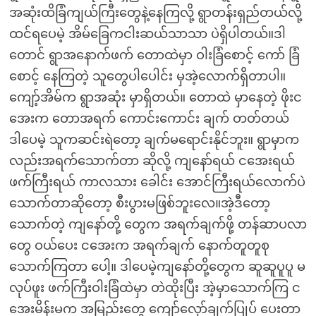
အဆုံးထိခြံကျယ်ကြီးတွေနဲ့နေကြလို့ ရွာတန်းရှည်တယ်လို့
ထင်ရပေမဲ့ အိမ်ခြေကငါးဆယ်သာသာ ပဲရှိပါတယ်။ဒါ
တောင် ရွာအနောက်ဖက် တောထဲမှာ ဝါးခြံစောင့် ကော် ခြံ
စောင့် နေကြတဲ့ သူတွေပါပေါင်း မှအဲ့လောက်ရှိတာပါ။
ကျော့်အိမ်က ရွာအဆုံး မှာရှိတယ်။ တောထဲ မှာနေတဲ့ ဖိုးင
အေးက တောအရက် ကောင်းကောင်း ချက် တတ်တယ်
ဒါပေမဲ့ သူကဆင်းရဲတော့ ချက်မရောင်းနိုင်ဘူး။ ရွာမှာက
လည်းအရက်သောက်တာ ဆိုလို့ ကျနော်ရယ် ငအေးရယ်
ဖက်ကြီးရယ် ကာလသား ခေါင်း အောင်ကြီးရယ်လောက်ပဲ
သောက်တာဆိုတော့ စီးပွားမဖြစ်ဘူးလေ။အဲ့ဒီတော့
သောက်တဲ့ ကျနော်တို့ တွေက အရက်ချက်ဖို့ တန်ဆာပလာ
တွေ ဝယ်ပေး ငအေးက အရက်ချက် နောက်တူတူစု
သောက်ကြတာ ပေါ့။ ဒါပေမဲ့ကျနော်တို့တွေက ဆူဆူပူပူ မ
လုပ်ဖူး ဖက်ကြီးဝါးခြံထဲမှာ တဲထိုးပြီး အဲ့မှာသောက်ကြ င
အေးမိန်းမက အမြည်းတွေ ကျော်လှော်ချက်ပြုပ် ပေးတာ