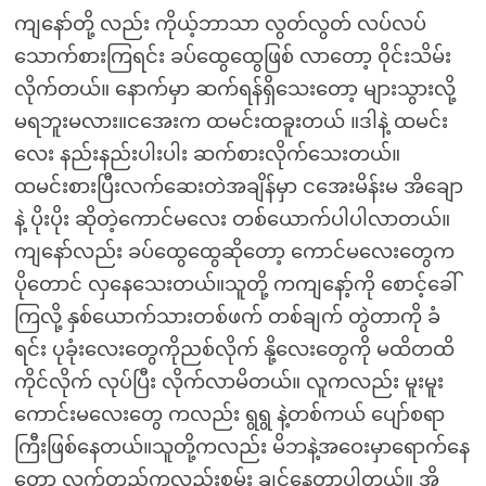
ကျနော်တို့ လည်း ကိုယ့်ဘာသာ လွတ်လွတ် လပ်လပ်
သောက်စားကြရင်း ခပ်ထွေထွေဖြစ် လာတော့ ဝိုင်းသိမ်း
လိုက်တယ်။ နောက်မှာ ဆက်ရန်ရှိသေးတော့ များသွားလို့
မရဘူးမလား။ငအေးက ထမင်းထခူးတယ် ။ဒါနဲ့ ထမင်း
လေး နည်းနည်းပါးပါး ဆက်စားလိုက်သေးတယ်။
ထမင်းစားပြီးလက်ဆေးတဲအချိန်မှာ ငအေးမိန်းမ အိချော
နဲ့ ပိုးပိုး ဆိုတဲ့ကောင်မလေး တစ်ယောက်ပါပါလာတယ်။
ကျနော်လည်း ခပ်ထွေထွေဆိုတော့ ကောင်မလေးတွေက
ပိုတောင် လှနေသေးတယ်။သူတို့ ကကျနော့်ကို စောင့်ခေါ်
ကြလို့ နှစ်ယောက်သားတစ်ဖက် တစ်ချက် တွဲတာကို ခံ
ရင်း ပုခုံးလေးတွေကိုညစ်လိုက် နို့လေးတွေကို မထိတထိ
ကိုင်လိုက် လုပ်ပြီး လိုက်လာမိတယ်။ လူကလည်း မူးမူး
ကောင်းမလေးတွေ ကလည်း ရွရွ နဲ့တစ်ကယ် ပျော်စရာ
ကြီးဖြစ်နေတယ်။သူတို့ကလည်း မိဘနဲ့အဝေးမှာရောက်နေ
တော့ လက်တည့်ကလည်းစမ်း ချင်နေတာပါတယ်။ အိ