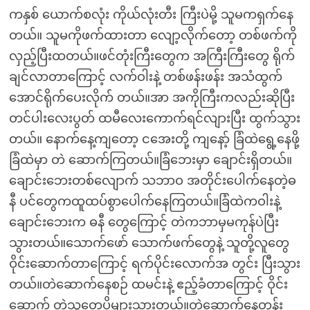
ကနှစ် ယောက်စလုံး ကိုယ်လုံးတီး ကြီးပဲမို့ သူမကရှက်နေ
တယ်။ သူမကိုဖက်ထားတာ လျော့လိုက်တော့ တစ်ဖက်ကို
လှည့်ပြီးထတယ်။ဖင်တုံးကြီးတွေက အကြီးကြီးတွေ ရိုက်
ချင်လာတာကြောင့် လက်ဝါးနဲ့ တစ်ဖန်းဖန်း အသံထွက်
အောင်ရိုက်ပေးလိုက် တယ်။အာ အကိုကြီးကလည်းဆိုပြီး
တင်ပါးလေးပွတ် ထမီလေးကောက်ရင်လျားပြီး ထွက်သွား
တယ်။ နောက်နေ့ကျတော့ ငအေးတို့ ကျနော့် ခြံထဲရွေ့နေဖို့
ခြံထဲမှာ တဲ ဆောက်ကြတယ်။ခြံဘေးမှာ ချောင်းရှိတယ်။
ချောင်းဘေးတစ်လျောက် သဘာဝ အတိုင်းပေါက်နေတဲ့ဓ
နီ ပင်တွေကထူထပ်စွာပေါက်နေကြတယ်။ခြံထဲကဝါးနဲ့
ချောင်းဘေးက ဓနီ တွေကြောင့် တဲကဘာမှမကုန်ပဲပြီး
သွားတယ်။သောက်ဖော် သောက်ဖက်တွေနဲ့ သူတို့လူတွေ
ဝိုင်းဆောက်တာကြောင့် ရက်ပိုင်းလောက်အ တွင်း ပြီးသွား
တယ်။တဲဆောက်နေစဉ် ထမင်းနဲ့ ဧည့်ခံတာကြောင့် ဝိုင်း
ဆောက် တဲ့သူတွေပိုများသွားတယ်။တဲဆောက်နေတုန်း