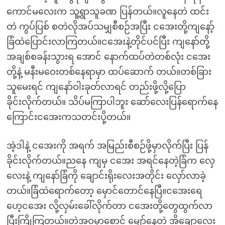
ကောင်မလေးက သူ့ရွာသူခဏ ပြန်တယ်။လူနေတဲ ထင်း
တဲ ကွပ်ပြစ် စတဲလိုအပ်သမျှစီစဉ်အပြီး ငအေးတို့ကျနော့်
ခြံထဲပြောင်းလာကြတယ်။ငအေးနဲ့တိုင်ပင်ပြီး ကျနော်တို့
အချစ်စခန်းသွားရ အောင် နောက်ထပ်တဲတစ်လုံး ငအေး
တို့နဲ့ မနီးမဝေးတစ်နေရာမှာ ထပ်ဆောက် တယ်။တစ်ခြား
သူမေးရင် ကျနော်ဝါးခုတ်လာရင် တည်းဖို့လို့ပြော
ခိုင်းလိုက်တယ်။ သိပ်မကြာပါဘူး ဆော်လေးပြန်ရောက်နေ
ကြောင်းငအေးကသတင်းပို့တယ်။
အဲ့ဒါနဲ့ ငအေးကို အရက် အမြည်းစီစဉ်ဖို့မှာလိုက်ပြီး ပြန်
ခိုင်းလိုက်တယ်။ညနေ ကျမှ ငအေး အရင်နေတဲ့ခြံက လှေ
လေးနဲ့ ကျနော်ခြံကို ချောင်းရိုးလေးအတိုင်း လှော်လာခဲ့
တယ်။ခြံထဲရောက်တော့ မှောင်တောင်နေပြီ။ငအေးရေ
ဟေ့ငအေး လို့လှမ်းခေါ်လိုက်တာ ငအေးတို့တွေထွက်လာ
ပြီးကြိုကြတယ်။တဲအဝမှာစောင့် မျှော်နေတဲ့ အိချောလေး