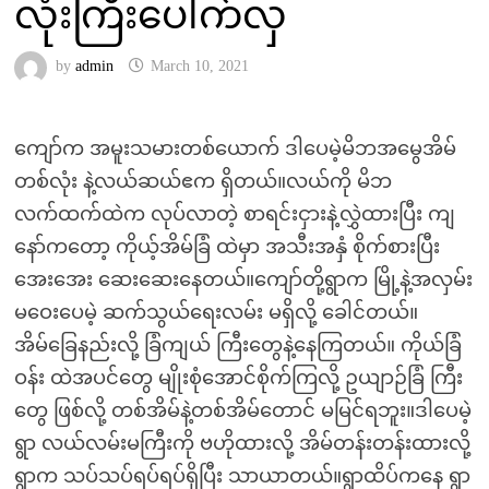
လုံးကြီးပေါက်လှ
by
admin
March 10, 2021
ကျော်က အမူးသမားတစ်ယောက် ဒါပေမဲ့မိဘအမွေအိမ်
တစ်လုံး နဲ့လယ်ဆယ်ဧက ရှိတယ်။လယ်ကို မိဘ
လက်ထက်ထဲက လုပ်လာတဲ့ စာရင်းငှားနဲ့လွှဲထားပြီး ကျ
နော်ကတော့ ကိုယ့်အိမ်ခြံ ထဲမှာ အသီးအနှံ စိုက်စားပြီး
အေးအေး ဆေးဆေးနေတယ်။ကျော်တို့ရွာက မြို့နဲ့အလှမ်း
မဝေးပေမဲ့ ဆက်သွယ်ရေးလမ်း မရှိလို့ ခေါင်တယ်။
အိမ်ခြေနည်းလို့ ခြံကျယ် ကြီးတွေနဲ့နေကြတယ်။ ကိုယ်ခြံ
ဝန်း ထဲအပင်တွေ မျိုးစုံအောင်စိုက်ကြလို့ ဥယျာဉ်ခြံ ကြီး
တွေ ဖြစ်လို့ တစ်အိမ်နဲ့တစ်အိမ်တောင် မမြင်ရဘူး။ဒါပေမဲ့
ရွာ လယ်လမ်းမကြီးကို ဗဟိုထားလို့ အိမ်တန်းတန်းထားလို့
ရွာက သပ်သပ်ရပ်ရပ်ရှိပြီး သာယာတယ်။ရွာထိပ်ကနေ ရွာ