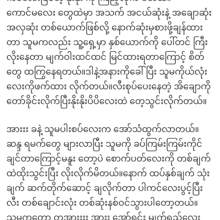
ကောင်မလေး တွေထဲမှာ အသက် အငယ်ဆုံးနဲ့ အချောဆုံး
အလှဆုံး တစ်ယောက်ဖြစ်လို့ နောက်ဆုံးမှစားဖို့ချန်ထား
တာ သူမကလည်း သူ့ရှေ့မှာ နှစ်ယောက်ကို ပေါ်တင် ကြီး
လိုးနေတာ မျက်ဝါးထင်ထင် မြင်ထားရတာကြောင့် စိတ်
တွေ ထကြွနေရတယ်။ဒါနဲ့အနားကိုခေါ်ပြီး သူမကိုယ်လုံး
လေးကိုဖက်ထား လိုက်တယ်။လီးစုပ်ပေးနေတဲ့ အိချောကို
တော်ခိုင်းလိုက်ပြီးနိုးနိုးပိပိလေးထဲ တေ့သွင်းလိုက်တယ်။
အားးး ခနဲ့ သူမပါးစပ်လေးက အော်သံထွက်လာတယ်။
ဆန္ဒ ရမက်တွေ များလာပြီး သူမကို ခပ်ကြမ်းကြမ်းကိုင်
ချင်တာကြောင့်မနူး တော့ပဲ စောက်ပတ်လေးကို တစ်ချက်
ထဲထိုးသွင်းပြီး လိုးလိုက်မိတယ်။နောက် ထပ်နှစ်ချက် သုံး
ချက် ဆက်တိုက်ဆောင့် ချလိုက်တာ ပါကင်လေးပွင့်ပြီး
လီး တစ်ချောင်းလုံး တစ်ဆုံးနစ်ဝင်သွားပါတော့တယ်။
သူမကတော့ တအားးးး အားး အော်ရင်း မျက်ရည်လေး