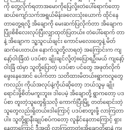
ကို တွေ့လိုက်ရတာအမောကိုပြေလို့။တဲပေါ်ရောက်တော့
ဆယ်ကျော်သက်အရွယ်မိန်းခလေးသုံးယောက် ထိုင်နေ
တာတွေ့ရလို့ အိချောကို မေးဆက်ပြလိုက်တာ အိချောက
ပြုံးစိစိလေးလုပ်ပြီးလျှာထုတ်ပြတယ်။ တဲပေါ်ရောက် တာ
နဲ့ အိချောက သူ့သူငယ်ချင်း ကောင်မလေးတွေနဲ့ မိတ်
ဆက်ပေးတယ်။ နောက်သူတို့လာရတဲ့ အကြောင်းက ကျ
နော့်ဝါးခြံထဲ ပဒပ်စာ ချိုးချင်လို့တဲ့။ပြောရဦးမယ် ကျနော့်
ဝါးခြံ ထဲမှာ သူတို့ပြောတဲ့ ပဒပ်စာ ပင်တွေ အဖုတ်လိုက်
ဖွေးနေအောင် ပေါက်တာ သတိထားမိတယ်။ရွာကလူတွေ
ကလည်း ကိုယ်အလုပ်နဲ့ကိုယ်ဆိုတော့ ဘယ်သူမှ ချိုး
ရောင်းဖို့စိတ်မကူးဘူး။ ဒါပေမဲ့ အိချောတို့ ရွာကတော့ ပဒ
ပ်စာ တူးတဲ့သူတွေရှိသလို ကောက်ပြီးမြို့ တတ်ရောင်းတဲ့
သူတွေလည်းရှိတယ်။ဒါကြောင့် ပဒပ်စာတူးဖို့ လာကြတာ
ပါ။ သူတို့ရွာနီးချုပ်စပ်ကတော့ လူနိုင်နေတာကြောင့် ရှား
နေတာကြောင့် ဒီအထိ လာကြတာတဲ့။အိချောတို့ရွာနဲ့ ကျ