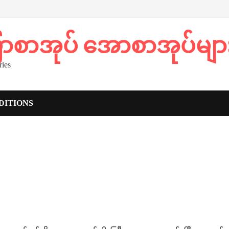
ပြာစာအုပ် အောစာအုပ်မျာ
ies
DITIONS