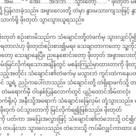
….အမ…..” “ အေး…..အဲဒါဘဲ…..သွားတော့……” ဖိုးတုတ် မစ
ို့ ပြန်လာခဲ့သည်။ အဖွားလေးတို့ တဲမှာ နွားမသားကျသဖြင့် နွား
းသောက်ဖို့ ဖိုးတုတ် သွားသွားယူရသည်။
ဖိုးတုတ် စဉ်းစားမိသည်က သံချောင်းတို့တဲဖက်မှ သွားလျှင်ပို၍
ပြောရတာလဲဟု ဖိုးတုတ်စဉ်းစား၍မရ။ သေချာတာကတော့ သူ့ကိ
ော့ သေချာနေပြီ။ ညနေစောင်းတော့ ဖိုးတုတ် အဖွားလေးတို
 လှမ်းမြင်လိုက်ရသောအချိန်တွင် မစန်းကြည်မှာထားတာကို ဖိုးတ
့်အတိုင်း သံချောင်း၏တဲဖက်မှ မသွားဘဲ ကွင်းထဲကနေပတ်
 သူ့ရဲ့ ညဉ်ကပေါ်လာသည်။ သံချောင်းတို့ တဲရှိရာဖက်သို့ တ
မရောက်မှီ ဝါးနှစ်ပြန်လောက်တွင် ပျဉ်ထောင်အိမ်တလုံး
်ရိုးပုံ အနီးသို့အရောက် သံချောင်းခြေလှမ်း တုံ့သွားသည်။ 
ိုးဝှက် ဝင်သွားတာကို မြင်လိုက်ရ၍ဖြစ်သည်။ ဖိုးတုတ်
ြီးကို ပတ်ကာ အပြေးအလွှားဖြင့် သံချောင်း၏တဲဘေးသို့ ဝင်
အတွက် တပန်းသာ သွားလေသည်။ တဲဘေးသို့ ကပ်မိလျှင်ကာထား