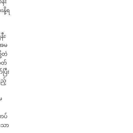
န်း
နို့ရ
နီး
ုအမ
့တဲ
ုတ်
ပြီး
ည့်
မ
၍ကပ်
 သော