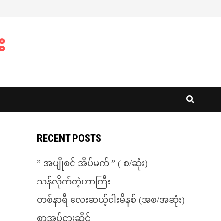
း
RECENT POSTS
” အပျိုစင် အိပ်မက် ” ( စ/ဆုံး)
သန်လိုက်တဲ့ဟာကြီး
တစ်နာရီ လေးဆယ့်ငါးမိနစ် (အစ/အဆုံး)
စာအုပ်ငှားဆိုင်