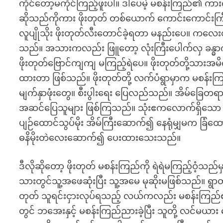
ကိုင်တော့မကိုင်ကြည့်ဖူးပါ။ ဒါပေမဲ့ မစန်းကြည်၏ ကား
ဆိုသည်ကိုကား ဖိုးတုတ် တစ်ယောက် ကောင်းကောင်းကြီး 
လူပျိုသိုး ဖိုးတုတ်လီးတောင်ခဲ့ရတာ မနည်းပေ။ က
သည်။ အသားကလည်း ဖြူတော့ လုံးကြီးပေါက်လှ ခန္ဓာက
ဖိုးတုတ်ဗြောင်ကျကျ မကြည့်ရဲပေ။ ဖိုးတုတ်တို့သားအမိ
ထားတာ ဖြစ်သည်။ ဖိုးတုတ်တို့ လက်ပံရွာမှာက မစန်းက
မျက်နှာဖုံးတွေ။ စီးပွါးရေး ပြေလည်သည်။ အိမ်ခြေတရာ မက
အဆင်ပြေသူများ ဖြစ်ကြသည်။ သုံးဧကလောက်ရှိသော ခြံကြ
ပျဉ်ထောင်သွပ်မိုး အိမ်ကြီးဆောက်၍ နေရုံမျှမက ခြံထ
ဓနိမိုးတဲလေးဆောက်၍ ပေးထားသေးသည်။
ဒီလိုဆိုတော့ ဖိုးတုတ် မစန်းကြည်ကို ရဲရဲမကြည့်ဝံ့သည်မ
သားတွင်သူ့အဖေဆုံးပြီး သူ့အမေ မုဆိုးမဖြစ်သည်။ ရွာတွင
တုတ် သူရင်းငှားလုပ်ရသည့် လယ်ကလည်း မစန်းကြည်
တွင် ဘအေးနှင့် မစန်းကြည်ညားခဲ့ပြီး သူတို့ လင်မယား