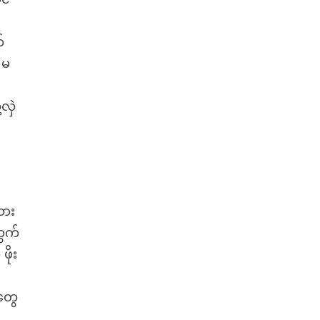
်
 မ
လှဲ
ု
ထား
တွက်
ိုး
တွေ