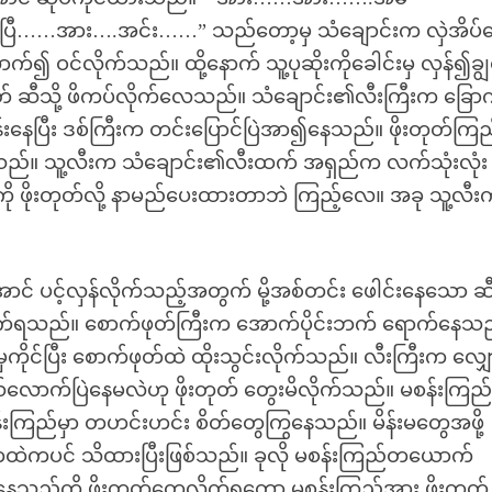
ြီ……အား….အင်း……” သည်တော့မှ သံချောင်းက လှဲအိပ်
က်၍ ဝင်လိုက်သည်။ ထို့နောက် သူ့ပုဆိုးကိုခေါင်းမှ လှန်၍ချ
်ဘတ် ဆီသို့ ဖိကပ်လိုက်လေသည်။ သံချောင်း၏လီးကြီးက ခြော
နေပြီး ဒစ်ကြီးက တင်းပြောင်ပြဲအာ၍နေသည်။ ဖိုးတုတ်ကြည့
့်နေမိသည်။ သူ့လီးက သံချောင်း၏လီးထက် အရှည်က လက်သုံးလုံး
့ကို ဖိုးတုတ်လို့ နာမည်ပေးထားတာဘဲ ကြည့်လေ။ အခု သူ့လီ
 ပင့်လှန်လိုက်သည့်အတွက် မို့အစ်တင်း ဖေါင်းနေသော ဆီး
မြင်လိုက်ရသည်။ စောက်ဖုတ်ကြီးက အောက်ပိုင်းဘက် ရောက်နေသည်
ှကိုင်ပြီး စောက်ဖုတ်ထဲ ထိုးသွင်းလိုက်သည်။ လီးကြီးက လျ
ဘယ်လောက်ပြဲနေမလဲဟု ဖိုးတုတ် တွေးမိလိုက်သည်။ မစန်းကြည်
်းကြည်မှာ တဟင်းဟင်း စိတ်တွေကြွနေသည်။ မိန်းမတွေအဖို့
ဂိုကထဲကပင် သိထားပြီးဖြစ်သည်။ ခုလို မစန်းကြည်တယောက်
သည်ကို ဖိုးတုတ်တွေ့လိုက်ရတော့ မစန်းကြည်အား ဖိုးတုတ်