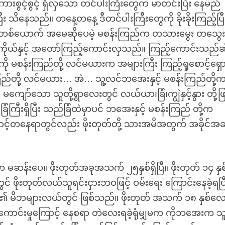
ကားစွင့်စွင့် ရှိလှသော တင်ပါးကြီးတွေက မာတင်းပြီး နေမည်
သိနေသည်။ တနေ့တနေ့ ဒီတင်ပါးကြီးတွေကို ခိုးခိုးကြည့်ပြီ
လေးတစ်ယောက် အမေဆိုပေမဲ့ မစန်းကြည်က တသားမွေး တသွေ
ိုယ်နှင့် အတော်ကြည့်ကောင်းလှသည်။ ကြည့်ကောင်းသည်ဆို
ကို မစန်းကြည်တို့ လင်မယားက အများကြီး ကြည့်ရှုစောင့်ရှေ
ြည်တို့ လင်မယား… အဲ… သူ့လင်ဘအေးနှင့် မစန်းကြည်တို့က
ျော်သော သူတို့ရွာလေးတွင် လယ်ယာ၊ခြံ၊ကျွဲနှင့်နွား တို့ဖြင
ီးရှိပြီး သည်ခြံထဲမှာပင် ဘအေးနှင့် မစန်းကြည် တို့က
ောင့်တနေရာတွင်လည်း ဖိုးတုတ်တို့ သားအမိအတွက် အခိုင်အခန
ှာ မဆန်းပေ။ ဖိုးတုတ်အခုအသက် ၂၅နှစ်ရှိပြီ။ ဖိုးတုတ် ၁၄ နှစ
် ဖိုးတုတ်လယ်သူရင်းငှားဘဝဖြင့် ဝမ်းရေး ကြောင်းနေခဲ့ရပြီး
၏ မိဘများလယ်တွင် ဖြစ်သည်။ ဖိုးတုတ် အသက် ၁၈ နှစ်လ
 ကောင်းမှုကြောင့် နေစရာ တဲလေးရခဲ့ရုံမျှမက ကိုဘအေးက သူတ