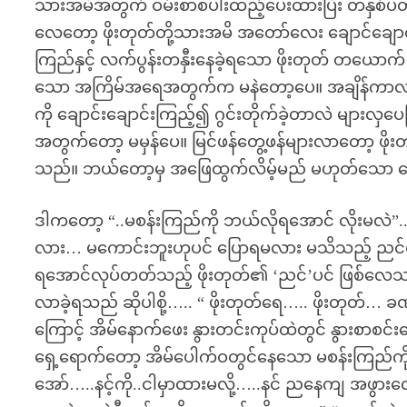
သားအမိအတွက် ဝမ်းစာစပါးထည့်ပေးထားပြီး တနှစ်ပတ်
လေတော့ ဖိုးတုတ်တို့သားအမိ အတော်လေး ချောင်ချော
ကြည်နှင့် လက်ပွန်းတနှီးနေခဲ့ရသော ဖိုးတုတ် တယော
သော အကြိမ်အရေအတွက်က မနဲတော့ပေ။ အချိန်ကာလ ကလ
ကို ချောင်းချောင်းကြည့်၍ ဂွင်းတိုက်ခဲ့တာလဲ များလှပေ
အတွက်တော့ မမှန်ပေ။ မြင်ဖန်တွေ့ဖန်များလာတော့ ဖိုး
သည်။ ဘယ်တော့မှ အဖြေထွက်လိမ့်မည် မဟုတ်သော မေ
ဒါကတော့ “..မစန်းကြည်ကို ဘယ်လိုရအောင် လိုးမလဲ”..
လား… မကောင်းဘူးဟုပင် ပြောရမလား မသိသည့် ညင်တခုရှ
ရအောင်လုပ်တတ်သည့် ဖိုးတုတ်၏ ‘ညင်’ပင် ဖြစ်လေသ
လာခဲ့ရသည် ဆိုပါစို့….. “ ဖိုးတုတ်ရေ….. ဖိုးတုတ်…
ကြောင့် အိမ်နောက်ဖေး နွားတင်းကုပ်ထဲတွင် နွားစာစင်း
ရှေ့ရောက်တော့ အိမ်ပေါက်ဝတွင်နေသော မစန်းကြည်ကို
အော်…..နင့်ကို..ငါမှာထားမလို့…..နင် ညနေကျ အဖွားလေ