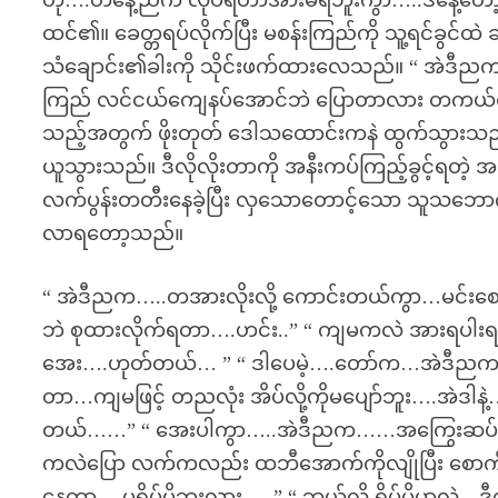
ဟို….တနေ့ညက လုပ်ရတာအားမရဘူးကွာ…..ဒီနေ့တော့ အ
ထင်၏။ ခေတ္တရပ်လိုက်ပြီး မစန်းကြည်ကို သူ့ရင်ခွ
သံချောင်း၏ခါးကို သိုင်းဖက်ထားလေသည်။ “ အဲဒီညက….
ကြည် လင်ငယ်ကျေနပ်အောင်ဘဲ ပြောတာလား တကယ်စိတ
သည့်အတွက် ဖိုးတုတ် ဒေါသထောင်းကနဲ ထွက်သွားသည
ယူသွားသည်။ ဒီလိုလိုးတာကို အနီးကပ်ကြည့်ခွင့်ရတဲ့ 
လက်ပွန်းတတီးနေခဲ့ပြီး လှသောတောင့်သော သူသဘေ
လာရတော့သည်။
“ အဲဒီညက…..တအားလိုးလို့ ကောင်းတယ်ကွာ…မင်းစောက
ဘဲ စုထားလိုက်ရတာ….ဟင်း..” “ ကျမကလဲ အားရပါးရ ခ
အေး….ဟုတ်တယ်… ” “ ဒါပေမဲ့….တော်က…အဲဒီညက…ပြီ
တာ…ကျမဖြင့် တညလုံး အိပ်လို့ကိုမပျော်ဘူး….အဲဒါနဲ
တယ်……” “ အေးပါကွာ…..အဲဒီညက……အကြွေးဆပ်ချင်လို့
ကလဲပြော လက်ကလည်း ထဘီအောက်ကိုလျိုပြီး စောက်ဖုတ
နေတာ….မရိပ်မိဘူးလား…..” “ ဘယ်လို ရိပ်မိမှာလဲ…ဒ