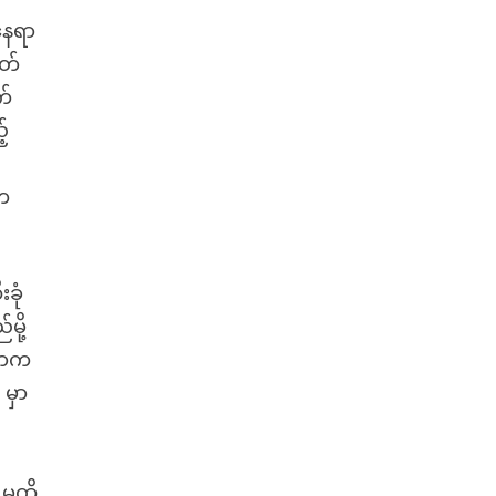
နေရာ
ွတ်
က်
်
းက
ခုံ
မို့
ှောက
 မှာ
 မထိ