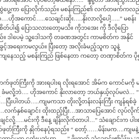
ားရအောင် လုပ်တော့မယ်နော်…..” နို့စို့တာ အားရသွားသ
င်ထဲ ဆွဲပွေ့ကာ ပြောလိုက်သည်။ မစန်းကြည်၏ လက်တဖက်ကလည
ဟိုအကောင်…..သေချင်းဆိုး…..နိုးလာလို့ပေါ့…..” မစန်း
်ပါ၍ ပြောသလားတော့မသိ။ ကိုဘအေး ကို ဒီလိုပြော
်။ ဒါပေမဲ့ သူ့ဒေါသကို တခဏအတွင်း ကာမစိတ်က အနိုင်
အခွင့်အရေးကမလွယ်။ ပြီးတော့ အလိုးခံမည့်သူက သူနဲ့
ာကျနေသည့် မစန်းကြည် ဖြစ်နေတာ ကတော့ တဏှာစိတ်က ပ
်ဖုတ်ကြီးကို အားရပါးရ လိုးရအောင် အိမ်က ကောင်မကို မ
ံမလို့ဘဲ…. ဟိုအကောင် နိုးလာတော့ ဘယ်နှယ့်လုပ်မလဲ… ”
းပါတယ်…..ကျမကသာ တိုးလို့တန်းလန်းကြီး ကျန်ရစ်ခဲ့
့….လက်နှစ်ချောင်း ထိုးထည့်ပြီး…အာသာပြေအောင် လုပ်လိုက
…..မင်းကို ဒီနေ့ ချိန်းလိုက်တာပါ…” သံချောင်းက ပါးစ
်ကြီးကို နှိုက်နေပုံရသည်။ “ တော့်……မိန်းမက….ကျမနဲ့
ီကောင်မက ငတုံးမဘဲဟာ……” ဖိုးတုတ် သံချောင်း၏မိန်းမ ‘ခ