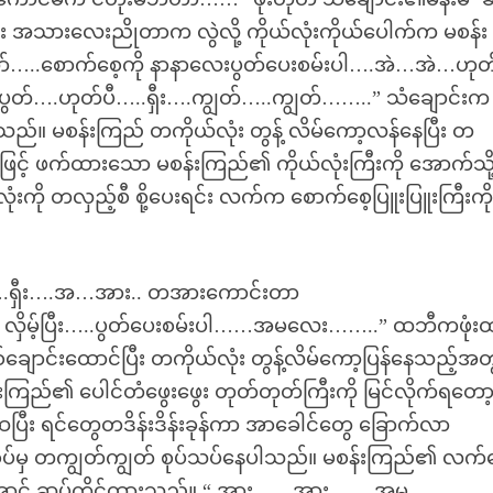
ည်း အသားလေးညိုတာက လွဲလို့ ကိုယ်လုံးကိုယ်ပေါက်က မစန်း
့တော်…..စောက်စေ့ကို နာနာလေးပွတ်ပေးစမ်းပါ….အဲ…အဲ…ဟုတ
….ဟုတ်ပီ…..ရှီး….ကျွတ်…..ကျွတ်……..” သံချောင်းက
သည်။ မစန်းကြည် တကိုယ်လုံး တွန့် လိမ်ကော့လန်နေပြီး တ
် ဖက်ထားသော မစန်းကြည်၏ ကိုယ်လုံးကြီးကို အောက်သို့
လုံးကို တလှည့်စီ စို့ပေးရင်း လက်က စောက်စေ့ပြူးပြူးကြီးကိ
ရှီး….အ…အား.. တအားကောင်းတာ
လှိမ့်ပြီး…..ပွတ်ပေးစမ်းပါ……အမလေး……..” ထဘီကဖုံး
ှစ်ချောင်းထောင်ပြီး တကိုယ်လုံး တွန့်လိမ်ကော့ပြန်နေသည့်အ
ြည်၏ ပေါင်တံဖွေးဖွေး တုတ်တုတ်ကြီးကို မြင်လိုက်ရတော့ ဖ
ထပြီး ရင်တွေတဒိန်းဒိန်းခုန်ကာ အာခေါင်တွေ ခြောက်လာ
း ပါးစပ်မှ တကျွတ်ကျွတ် စုပ်သပ်နေပါသည်။ မစန်းကြည်၏ လက်
းနေအောင် ဆုပ်ကိုင်ထားသည်။ “ အား……အား…….အမ