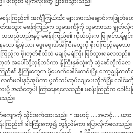
ည်။ ဖိုးတုတ် မျက်လုံးတွေ ပြာဝေသွားသည်။
း မစန်းကြည်၏ အင်္ကျီကြယ်သီး များအားသံချောင်းကဖြုတ်ပေ
ြုတ်အသွား မစန်းကြည်က သူမအင်္ကျီကို သူမဘာသာ ချွတ်လို
 တထည်တည်းနှင့် မစန်းကြည်၏ ကိုယ်လုံးက ဖြူစင်သန့်ရှင်း
သော နို့အုံသား ဖွေးဖွေးအိအိကြီးတွေကို စိုက်ကြည့်နေသော
ကြည့်က ဖိုးတုတ်စိတ်ထဲ မချင့်မရဲကြီး ဖြစ်သွားရလေသည်။
ဲ အပေါ်သို့လှန်တင်ကာ နို့ကြီးနှစ်လုံးကို ဆွဲဖော်လိုက်လေ
နို့ကြီးတွေက မို့မောက်ဖေါင်းတင်းပြီး ကော့ချွန်တက်
က်ဖဝါးနှင့်အုပ်ကာ ပွတ်သပ်ဆုပ်ချေပေးလိုက်ပြီး ခေါင်းကို
ီးလေးမို့ အသံတွေပါ ကြားနေရလေသည်။ မစန်းကြည်က ခေါင်းက
ရှာသည်။
ျောကို သိုင်းဖက်ထားသည်။ “ အဟင့်…..အဟင့်…..ယား
်းကြည်၏ ခါးကြီးကော့၍ တွန့်လိမ်ကာ ပြောလိုက်လေသည်။