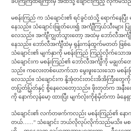
ခပ်ကြဲကြဲထရံကြားမှ အထဲသို့ ချောင်းကြည့် လိုက်မိသ
မစန်းကြည် က သံချောင်း၏ ရင်ခွင်ထဲသို့ ရောက်နေပြီ
နေသည်။ သံချောင်းဖြုတ်ပေး၍ အင်္ကျီကြယ်သီးများ ပ
လေသည်။ အင်္ကျီကျွတ်သွားတော့ အထဲမှ ဘော်လီအင်္ကျီ
နေသည်။ ဘော်လီအင်္ကျီထဲမှ ရုန်းကန်ထွက်မတတ် ဖြစ်နေ
သံချောင်း၏ မျက်နှာကို မစန်းကြည် ကြည့်လိုက်သောအ
သံချောင်းက မစန်းကြည်၏ ဘော်လီအင်္ကျီကို မချွတ်တော့ဘ
သည်။ ကလေးတစ်ယောက်သာ မွေးဖူးသေးသော မစန်းကြည်၏ 
လေသည်။ သံချောင်းက နို့အုံတင်းတင်းအိအိကြီးတွေကို လ
တပြွတ်ပြွှတ်နှင့် စို့နေလေတော့သည်။ ဖိုးတုတ်က အန
ကို နောက်လှန်မော့ ထားပြီး မျက်လုံးကိုစုံမှိတ်ကာ ခံနေ
သံချောင်း၏ လက်တဖက်ကလည်း မစန်းကြည်၏ နောက်က
တယ်……” သံချောင်း ဘယ်လိုလုပ်လိုက်သည်မသိ။ မစန