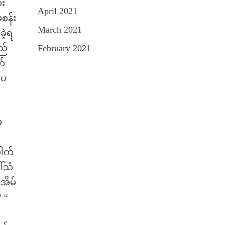
ား
April 2021
စန်း
March 2021
ဲ့ရ
ည်
February 2021
တ်
ပေ
မ
ါက်
ါ်သံ
အိမ်
 “