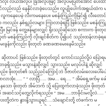
လုံး လယ်အလုပ်၊ ခြံအလုပ်ဖြင့် အလုပ်မပြတ်အောင် ပေးထ
င်လည်လည် နေနိုင်လာခဲ့ပေသည်။ လူပျိုပေါက်အရွယ်ထဲက မ
က် လူကနေပေမဲ့ လီးကမနေပေ။ မစန်းကြည်ကိုမြင်၍ လီးတောင်ခ
ည်း နှစ်ရှည်လများ ကြာလာခဲ့ရပြီ ဖြစ်သည်။ မစန်းကြ
ပြီ။ မြင်ဖန် တွေ့ဖန်များလျှင် ရိုးသည်ဆိုသော စကားက ဖိုးတု
တုတ် မစန်းကြည်ကို လိုးချင်စိတ်က ပို၍ပင် သည်းထန်လာခဲ့ရ
းခွန်းကိုလည်း ဖိုးတုတ် ခဏခဏမေးနေမိသည်။
 ဆိုတာပင် ဖြစ်သည်။ ဖိုးတုတ်တွင် ကောင်းသည်လို့ပဲ ပြောရ
ိသည်။ မသွားနဲ့ဆိုလျှင် သွားသည်။ မလုပ်ပါနဲ့ ဆိုလျှင်
ည်။ ဖိုးတုတ်၏ သည်ညင်ကြောင့်ဘဲ ဒီဇာတ်လမ်းလေးပေါ်ပေ
 ခဏလာအုံး….. ” “ လာပြီ….. အမ… ရေ…. ” အိမ်ရှေ့ဖက်မှ ခေ
နေသော ဖိုးတုတ် အိမ်ဘက် သို့ ပြေးထွက်လာခဲ့သည်။ ဖိုးတုတ် 
 အဆင်သင့်တွေ့လိုက်ရသည်။ “ အမ…..ဘာခိုင်းမလို့လဲ….. ”
းတို့တဲက နွားနို့သွားယူရင်….သံချောင်းတို့ တဲဖက်က မ