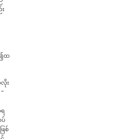
ည်
်း
ို၍ထ
လိုး
 “
်ရ
ပ်
ဖြစ်
င်