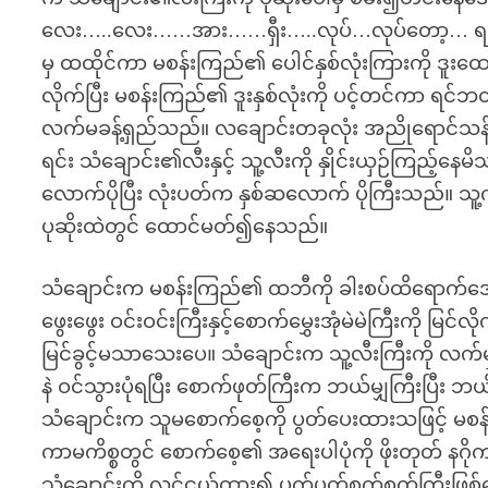
လေး…..လေး……အား……ရှီး…..လုပ်…လုပ်တော့… ရပ
မှ ထထိုင်ကာ မစန်းကြည်၏ ပေါင်နှစ်လုံးကြားကို ဒူးထော
လိုက်ပြီး မစန်းကြည်၏ ဒူးနှစ်လုံးကို ပင့်တင်ကာ ရင
လက်မခန့်ရှည်သည်။ လချောင်းတခုလုံး အညိုရောင်သန်း
ရင်း သံချောင်း၏လီးနှင့် သူ့လီးကို နှိုင်းယှဉ်ကြည
လောက်ပိုပြီး လုံးပတ်က နှစ်ဆလောက် ပိုကြီးသည်။ သူ
ပုဆိုးထဲတွင် ထောင်မတ်၍နေသည်။
သံချောင်းက မစန်းကြည်၏ ထဘီကို ခါးစပ်ထိရောက်အောင်
ဖွေးဖွေး ဝင်းဝင်းကြီးနှင့်စောက်မွှေးအုံမဲမဲကြီးကို 
မြင်ခွင့်မသာသေးပေ။ သံချောင်းက သူ့လီးကြီးကို လက်မ
နဲ ဝင်သွားပုံရပြီး စောက်ဖုတ်ကြီးက ဘယ်မျှကြီးပြီး 
သံချောင်းက သူမစောက်စေ့ကို ပွတ်ပေးထားသဖြင့် မစန
ကာမကိစ္စတွင် စောက်စေ့၏ အရေးပါပုံကို ဖိုးတုတ် န
သံချောင်းကို လင်ငယ်ထား၍ ပက်ပက်စက်စက်ကြီးဖြစ်နေ