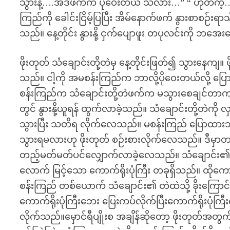
သွားနဲ့….အဲဒီဖက်က ပိုဝေးတယ် သိလား…” “ ဟုတ်ကဲ့
ကြည်ကို ခေါင်းငြိမ့်ပြပြီး အိမ်နောက်ဖက် နွားစာစဉ်းရာသ
သည်။ နေ့တိုင်း နွားနို့ ငှက်ပျောဖူး တပုလင်းကို ဘအေ
ဖိုးတုတ် သံချောင်းတို့တဲမှ နေ့တိုင်းဖြတ်၍ သွားနေကျ။ 
သည်။ ငါ့ကို အမစန်းကြည်က ဘာလို့ပိုဝေးတယ်လို့ 
စန်းကြည်က သံချောင်းတို့တဲဖက်က မသွားစေချင်တာကတ
တွင် နွားနို့ယူရန် ထွက်လာခဲ့သည်။ သံချောင်းတို့တဲကို
သွားပြီး သတိရ လိုက်လေသည်။ မစန်းကြည် ပြောထားသည
သွားရမလားဟု ဖိုးတုတ် စဉ်းစားလိုက်လေသည်။ ဒီမှာတင်
တည့်မတ်မတ်ပင်လျှောက်လာခဲ့လေသည်။ သံချောင်း၏ တဲ
လောက် မြင့်သော ကောက်ရိုးပုံကြီး တခုရှိသည်။ ထိုကောက
စန်းကြည် တစ်ယောက် သံချောင်း၏ တဲထဲသို့ ခိုးကြောင်ခ
ကောက်ရိုးပုံကြီးဘေး ပြေးကပ်လိုက်ပြီးကောက်ရိုးပုံက
လိုက်သည်။မှောင်ရီပျိုးစ အချိန်ဆိုတော့ ဖိုးတုတ်