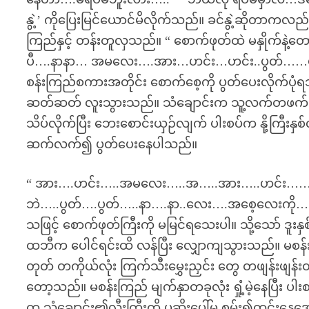
နွဲ့’ ကိုပြေးမြင်ယောင်မိလိုက်သည်။ ခင်နွဲ့ဆိုတာကလ
ကြည်နှင့် တန်းတူလှသည်။ “ စောက်ဖုတ်ထဲ မနှိုက်နဲ
ပီ….နာနာ… အမလေး….အား…ဟင်း…ဟင်း..ပွတ်……ပွတ်
စန်းကြည်စကားအတိုင်း စောက်စေ့ကို ပွတ်ပေးလိုက်ပုံရ
ဆတ်ဆတ် လူးသွားသည်။ သံချောင်းက သူ့လက်တဖက်ဖြင့
သိပ်လိုက်ပြီး ဘေးစောင်းယှဉ်လျက် ပါးစပ်က နို့ကြီးနှစ်
ဆက်လက်၍ ပွတ်ပေးနေပါသည်။
“ အား….ဟင်း…..အမလေး…..အ…..အား…..ဟင်း…….
ဘဲ…..ပွတ်….ပွတ်…..နာ….နာ..လေး….အစေ့လေးကို… 
သဖြင့် စောက်ဖုတ်ကြီးကို မမြင်ရသေးပါ။ သို့သော် ဒူးန
ထဘီက ပေါင်ရင်းထိ လန်ပြီး လျှောကျသွားသည်။ မစန်းက
တုတ် တကိုယ်လုံး ကြက်သီးမွှေးညှင်း တွေ တဖျန်းဖျန်း
တော့သည်။ မစန်းကြည် မျက်နှာတခုလုံး ရှုံ့မဲ့နေပြီ
က သံချောင်း၏လီးကြီးကို ပုဆိုးပေါ်မှ စမ်း၍တင်