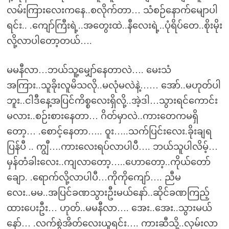
လမ်းကြားလေးကနေ..စလိုက်တာ… သံစဉ်နောက်မျောပါ
ရင်း.. .ကျော်ကြီးရဲ့..အတွေးထဲ..နီလေးရဲ့..ပုံရိပ်တေ..စိုးမိုး
လို့လာပါတော့တယ်….
မမနီလာ…ဘယ်သူ့မျှော်နေတာလဲ…. မေးသံ
အကြား..သူခိုးလူမိသလို..မလုံမလဲနဲ့…… အော်..မဟုတ်ပါ
ဘူး..ငါဒီနေ့အပြင်ကိစ္စလေးရှိလို့..အဲ့ဒါ…သွားရင်ကောင်း
မလား..စဉ်းစားနေတာ… ဂိတ်မှာလဲ..ကားတေကမရှိ
တော့… .စောင့်နေတာ….. ဝူး…..သက်ပြင်းလေး.ခိုးချရ
ပြန်ပီ .. ကျွီ….ကားလေးရပ်လာပါပီ…. ဘယ်သူပါလိမ့်…
မှန်တံခါးလေး..ကျလာတော့…..ဟောတော့..ကိုယ်တော်
ချော. .ရောက်လို့လာပါပီ…ကိုကိုကျော်…. ညီမ
လေး..မမ..အပြင်ခဏသွားဦးမယ်နော်..ဆိုင်ခဏကြည့်
ထားပေးဦး… ဟုတ်..မမနီလာ…. အေး..အေး..သွားမယ်
နော်… .လက်စွဲအိတ်လေးယူရင်း…. ကားဆီသို့..လှမ်းလာ