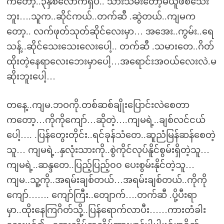
ကတော့..၃နှစ်လောက်ရှိပီ.. သားသမီးတော့မယူဖစ်သေး
ဘူး….သူက..ဆိုင်ကယ်..တက်ဆီ .ဆွဲတယ်..ကျမက
တော့.. လက်ဖုတ်သုတ်ဆိုင်လေးမှာ… အအေး..ကွမ်း..ရေ
သန့်..ဆိုင်သေးသေးလေးပေါ့.. တက်ဆီ .သမားတေ..ဂိတ်
ထိုးတဲ့နေရာလေးဘေးမှာပေါ့…အရောင်းအဝယ်လေးလဲ.မ
ဆိုးဘူးပေါ့…
တနေ့..ကျမ.ဘဝကို.တစ်ဆစ်ချိုးပြောင်းလဲစေတာ
ကတော့…ကိုကိုကျော်…ဆိုတဲ့….ကျမရဲ့..ချစ်လင်ငယ်
ပေါ့…. .ပြန်တွေးတိုင်း..ရင်ခုန်သံတေ..ဆူညံမြန်ဆန်စေတဲ့
သူ… ကျမရဲ့..နှလုံးသားကို..စွဲကိုင်လုပ်နိူင်စွမ်းရှိတဲ့သူ…
ကျမရဲ့..ဆန္ဒတေ..ပြည့်ပြည့်၀၀ ပေးစွမ်းနိုင်တဲ့သူ…
ကျမ..သူ့ကို..အရမ်းချစ်တယ်…အရမ်းချစ်တယ်..ကိုကို
ကျော်……. ကျော်ကြီး..တျောက်….တက်ဆီ .ပို့ပီးရာ
မှာ..ထိုးနေကြဂိတ်သို့..ပြန်ရောက်လာပီး……ကားတံခါး