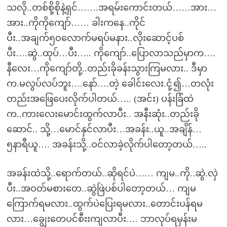
သလို..တစ်စို့စိုနဲ့ရှင်…….အရမ်းကောင်းတယ်……အား…
အား..ကိုကိုကျော်…… ခါးကနေ..ကိုင်
ပီး..အချက်၅၀လောက်မရပ်မနား..လိုးဆောင့်ပစ်
ပီး….ဆွဲ..ထုပ်…ပီး….. ကိုကျော်..ပြောလာသည်မှာက….
နီလေး…ကိုကျော်တို့..တည်းခိုခန်းသွားကြမလား.. ဒီမှာ
က.မလွပ်လပ်ဘူး….နော်….တဲ့ ခေါင်းလေး.ငုံ့၍…တလုံး
တည်းအဖြေပေးလိုက်ပါတယ်….. (အင်း) ပန်းခြံထဲ
က..ကားလေးမောင်းထွက်လာပီး.. အနီးဆုံး..တည်းခို
ဆောင်.. သို့…မောင်နှင်လာပီး…အခန်း..ယူ..အချိန်…
၅နာရီယူ…. အခန်းသို့..ဝင်လာခဲ့လိုက်ပါတော့တယ်…..
အခန်းထဲသို့..ရောက်တယ်..ဆိုရင်ပဲ…… ကျမ..ကို..ဆွဲ.လှဲ
ပီး..အဝတ်မစားတေ..ဆွဲဖြဲပစ်ပါတော့တယ်… ကျမ
ကြောက်ရမလား..ထွက်ပဲပြေးရမလား..တောင်းပန်ရမ
လား…ချွေးတေပင်စီးးကျလာပီး…. ဘာလုပ်ရမှန်းမ