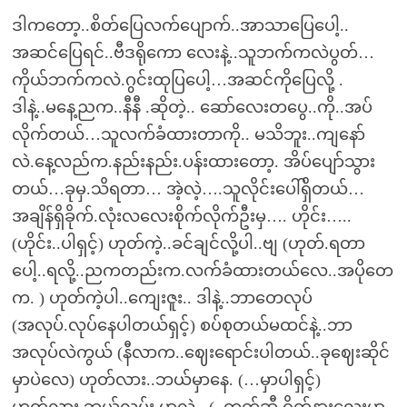
ဒါကတော့..စိတ်ပြေလက်ပျောက်..အာသာပြေပေါ့..
အဆင်ပြေရင်..ဗီဒရိုကော လေးနဲ့..သူဘက်ကလဲပွတ်…
ကိုယ်ဘက်ကလဲ.ဂွင်းထုပြပေါ့…အဆင်ကိုပြေလို့ .
ဒါနဲ့..မနေ့ညက..နီနီ .ဆိုတဲ့.. ဆော်လေးတပွေ..ကို..အပ်
လိုက်တယ်…သူလက်ခံထားတာကို.. မသိဘူး..ကျနော်
လဲ.နေ့လည်က.နည်းနည်း.ပန်းထားတော့. အိပ်ပျော်သွား
တယ်…ခုမှ.သိရတာ… အဲ့လဲ့….သူလိုင်းပေါ်ရှိတယ်…
အချိန်ရှိခိုက်.လုံးလလေးစိုက်လိုက်ဦးမှ…. ဟိုင်း…..
(ဟိုင်း..ပါရှင့်) ဟုတ်ကဲ့..ခင်ချင်လို့ပါ..ဗျ (ဟုတ်.ရတာ
ပေါ့..ရလို့..ညကတည်းက.လက်ခံထားတယ်လေ..အပိုတေ
က. ) ဟုတ်ကဲ့ပါ..ကျေးဇူး.. ဒါနဲ့..ဘာတေလုပ်
(အလုပ်.လုပ်နေပါတယ်ရှင့်) စပ်စုတယ်မထင်နဲ့..ဘာ
အလုပ်လဲကွယ် (နီလာက..ဈေးရောင်းပါတယ်..ခုဈေးဆိုင်
မှာပဲလေ) ဟုတ်လား..ဘယ်မှာနေ. (…မှာပါရှင့်)