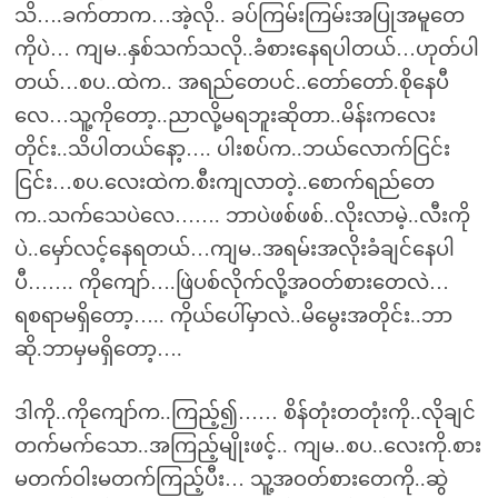
သိ….ခက်တာက…အဲ့လို.. ခပ်ကြမ်းကြမ်းအပြုအမူတေ
ကိုပဲ… ကျမ..နှစ်သက်သလို..ခံစားနေရပါတယ်…ဟုတ်ပါ
တယ်…စပ..ထဲက.. အရည်တေပင်..တော်တော်.စိုနေပီ
လေ…သူ့ကိုတော့..ညာလို့မရဘူးဆိုတာ..မိန်းကလေး
တိုင်း..သိပါတယ်နော့…. ပါးစပ်က..ဘယ်လောက်ငြင်း
ငြင်း…စပ.လေးထဲက.စီးကျလာတဲ့..စောက်ရည်တေ
က..သက်သေပဲလေ……. ဘာပဲဖစ်ဖစ်..လိုးလာမဲ့..လီးကို
ပဲ..မှော်လင့်နေရတယ်…ကျမ..အရမ်းအလိုးခံချင်နေပါ
ပီ……. ကိုကျော်….ဖြဲပစ်လိုက်လို့အဝတ်စားတေလဲ…
ရစရာမရှိတော့….. ကိုယ်ပေါ်မှာလဲ..မိမွေးအတိုင်း..ဘာ
ဆို.ဘာမှမရှိတော့….
ဒါကို..ကိုကျော်က..ကြည့်၍…… စိန်တုံးတတုံးကို..လိုချင်
တက်မက်သော..အကြည့်မျိုးဖင့်.. ကျမ..စပ..လေးကို.စား
မတက်ဝါးမတက်ကြည့်ပီး… သူ့အဝတ်စားတေကို..ဆွဲ