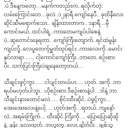
.ပဲ.ဒီနေ့ကတော့…မနက်ကတည်းက..ရလိုက်တဲ့.
လမ်းကြောင်းတေ…ခုလဲ..၁၂နာရီ.ကျော်နေပီ.. ခုထိနီလေး
ဆိုင်ဆီမရောက်သေး.. ချိန်းထားတာက.. ၁နာရီ…မှီ
ကောင်းမယ်..ထင်ပါရဲ့..ကားတေမကျပ်ပါစေနဲ့
ပဲ..ဆုတောင်းနေရတာ. .ကျော်ကြီးတျောက်..ရင်ထဲမွန်း
ကျပ်လို့..လေပူတေက်ုမှူတ်ထုပ်ရင်း..ကားလေးကို..မောင်း
နှင်လာရာ…… ငါ့ကောင်ကျော်ကြီး..ဘာတေ..စဉ်းစား
ပီး..သက်ပြင်းကြီးပဲချနေတော့တယ်…
သီချင်းဖွင့်ကွာ……ငါပျင်းတယ်ဟ…. ဟုတ်..အကို..ဘာ
ရယ်မဟုတ်ပါဘူး.. ဟိုစဉ်းစား.ဒီစဉ်းစားနဲ့ပါ…ဒါနဲ့.ဘာ
သီချင်းနားထောင်မလဲ….. စိုင်းထီးဆိုင်..ပဲဖွင့်ကွာ…
အေးအေးလေးနဲ့ပေါ့…. ဟုတ်အကို…ရတယ်..ကျနော်
လဲ..အရမ်းကြိုက်… ထီးဆိုင်.ကြီးကို…. ပြောပြောဆိုဆို
နဲ့..ဖုန်း .လေးထုတ်..ဘလူးတူ..လေး.ချိတ်ပီး.. ချစ်သူ