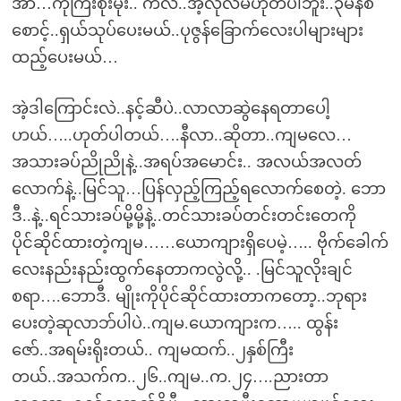
အာ…ကိုကြီးစိုးမိုး.. ကလဲ..အဲ့လိုလဲမဟုတ်ပါဘူး..၃မိနစ်
စောင့်..ရှယ်သုပ်ပေးမယ်..ပုဇွန်ခြောက်လေးပါများများ
ထည့်ပေးမယ်…
အဲ့ဒါကြောင်းလဲ..နင့်ဆီပဲ..လာလာဆွဲနေရတာပေါ့
ဟယ်…..ဟုတ်ပါတယ်….နီလာ..ဆိုတာ..ကျမလေ…
အသားခပ်ညိုညိုနဲ့..အရပ်အမောင်း.. အလယ်အလတ်
လောက်နဲ့..မြင်သူ…ပြန်လှည့်ကြည့်ရလောက်စေတဲ့. ဘော
ဒီ..နဲ့..ရင်သားခပ်မို့မို့နဲ့..တင်သားခပ်တင်းတင်းတေကို
ပိုင်ဆိုင်ထားတဲ့ကျမ……ယောကျားရှိပေမဲ့….. ဗိုက်ခေါက်
လေးနည်းနည်းထွက်နေတာကလွဲလို့.. .မြင်သူလိုးချင်
စရာ….ဘောဒီ. မျိုးကိုပိုင်ဆိုင်ထားတာကတော့..ဘုရား
ပေးတဲ့ဆုလာဘ်ပါပဲ..ကျမ.ယောကျားက….. ထွန်း
ဇော်..အရမ်းရိုးတယ်.. ကျမထက်..၂နှစ်ကြီး
တယ်..အသက်က..၂၆..ကျမ..က.၂၄….ညားတာ