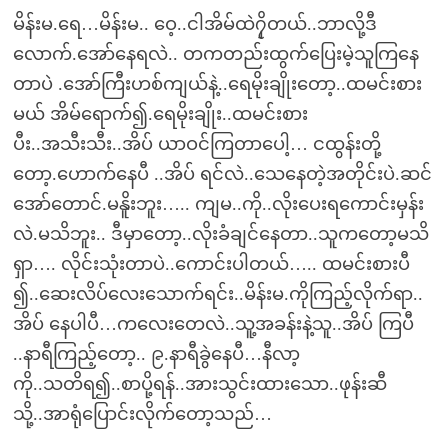
မိန်းမ.ရေ…မိန်းမ.. ဝေ့..ငါအိမ်ထဲ၇ှိတယ်..ဘာလို့ဒီ
လောက်.အော်နေရလဲ.. တကတည်းထွက်ပြေးမဲ့သူကြနေ
တာပဲ .အော်ကြီးဟစ်ကျယ်နဲ့..ရေမိုးချိုးတော့..ထမင်းစား
မယ် အိမ်ရောက်၍.ရေမိုးချိုး..ထမင်းစား
ပီး..အသီးသီး..အိပ် ယာဝင်ကြတာပေါ့… ငထွန်းတို့
တော့.ဟောက်နေပီ ..အိပ် ရင်လဲ..သေနေတဲ့အတိုင်းပဲ.ဆင်
အော်တောင်.မနိူးဘူး….. ကျမ..ကို..လိုးပေးရကောင်းမှန်း
လဲ.မသိဘူး.. ဒီမှာတော့..လိုးခံချင်နေတာ..သူကတော့မသိ
ရှာ…. လိုင်းသုံးတာပဲ..ကောင်းပါတယ်….. ထမင်းစားပီ
၍..ဆေးလိပ်လေးသောက်ရင်း..မိန်းမ.ကိုကြည့်လိုက်ရာ..
အိပ် နေပါပီ…ကလေးတေလဲ..သူ့အခန်းနဲ့သူ..အိပ် ကြပီ
..နာရီကြည့်တော့.. ၉.နာရီခွဲနေပီ…နီလာ့
ကို..သတိရ၍..စာပို့ရန်..အားသွင်းထားသော..ဖုန်းဆီ
သို့..အာရုံပြောင်းလိုက်တော့သည်…