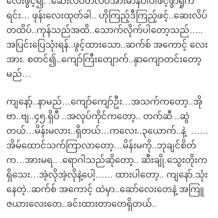
လေးဖွင့်၍. .ဆေးလိပ်တလိပ်အားမာန်ပါပါဖင့်ဖွာရှိုက်
ရင်း… ဖုန်းလေးထုတ်ခါ.. ဟိုကြည့်ဒီကြည့်ဖင့်..ဆေးလိပ်
တထိပ်..ကုန်သည်အထိ..သောက်လိုက်ပါတော့သည်…..
အပြင်းပြေသုံးရန်..ဖွင့်ထားသော..ဆက်စ် အကောင့် လေး
အား. စတင်၍..ကျော်ကြီးတျောက်..နှာကျောတင်းတော့
မည်…
ကျနော့်..နာမည်…ကျော်ကျော်ဦး…အသက်ကတော့..အို
ဗာ..ဗျ..၄၅.ရှိပီ ..အလုပ်ကိုင်ကတော့.. တက်ဆီ ..ဆွဲ
တယ်…မိန်းမလား..ရှိတယ်…ကလေး..၃ယောက်..နဲ့ ……
အိမ်ထောင်သက်ကြာလာတော့…မိန်းမကို..ဘုချင်စိတ်
က…အားမရ.. .ရောဂါသည်ဆိုတော့.. ဆီးချို.သွေးတိုးက
ရှိသေး…အဲ့လိုအဲ့လိုနဲ့ပေါ့…… ထားပါတော့.. ကျနော်.သုံး
နေတဲ့..ဆက်စ် အကောင့် ထဲမှာ..ဆော်လေးတေနဲ့ အကြူ
ဇယားလေးတေ..ခင်းထားတာတေရှိတယ်..