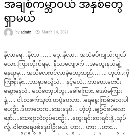
အချစ်ကမ္ဘာဝယ် အနှစ်တွေ
ရှာမယ်
by
admin
March 14, 2021
နီလာရေ…နီလာ……. ဝေ့..နီလာ…အသံခပ်ကျယ်ကျယ်
လေး..ကြားလိုက်ရမှ.. နီလာတျောက်…အတွေးနယ်ချဲ့
နေရာမှ… အသိလေးဝင်လာခဲ့တော့သည်…….. ဟုတ်..ကို
ကြီးစိုးမိုး…ဘာမှာမလို့လဲ… နင့်မလဲ…ဘာတေ.ငေးပီး
ဆွေးနေလဲ.. မသိတော့ပါဘူး..ခေါ်မကြား..အော်မကြား
နဲ့….. ငါ.လဖက်သုတ်.တပွဲပေးဟာ. .ရေနွေးကြမ်းလေးပါ
ပေးဦး..ဒီဟာတေက..အေးနေပီ… ဟဲ့ဟဲ့..ချဉ်ငံစပ်လေး
နော်….သေချာလဲလုပ်ပေးဦး.. .တွေးရင်းငေးရင်းနဲ့..သုပ်
လို့..ငါစားမရဖစ်နေပါဦးမယ်. ဟား…ဟား…ဟား…