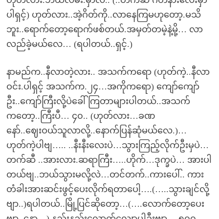
ဟုတ်လား.ဘယ်လမ်း.မှာလဲ.. (..တက်ဆီ ဂိတ်နားလေးမှာ
ပါရှင့်) ဟုတ်လား..အဲ့ဂိတ်ကို..လာနေကြမဟုတော့.မသိ
ဘူး..ရောက်တော့ရောက်ဖစ်တယ်.အမှတ်တမဲ့နဲ့မို့… လာ
လည်ခဲ့မယ်လေ… (ရပါတယ်..ရှင့်.)
နာမည်က..နီလာတဲ့လား.. အသက်ကရော (ဟုတ်ကဲ့..နီလာ
ဝင်း.ပါရှင့် အသက်က.၂၄…အကိုကရော) ကျော်ကျော်
ဦး..ကျော်ကြီးလို့ပဲခေါ်ကြတာများပါတယ်..အသက်
ကတော့..ကြီးပီ… ၄၀.. (ဟုတ်လား…ခဏ
နော်..ဈေးဝယ်သူလာလို့..နောက်ပြန်ဆုံမယ်လေ.)…
ဟုတ်ကဲ့ပါဗျ….. ..နီးနီးလေးပဲ…သွားကြည့်လိုက်ဦးမှပဲ…
တက်ဆီ ..အားလား.ဆရာကြီး…..ဟိုက်…ဒုက္ခပဲ… အားပါ
တယ်ဗျ..ဘယ်သွားမလို့လဲ…တင်တက်..ကားပေါ်.. ကား
တံခါးအားဆင်းဖွင့်ပေးလိုက်ရတာပေါ့….(…..သွားချင်လို့
ဗျာ..)ရပါတယ်..မြို့ပြင်ဆိုတော့…(….လောက်တော့ပေး
ဗျာ..နော့…) နည်းနည်းလောက်လျော့ပါဦးဗျာ….၅၀၀