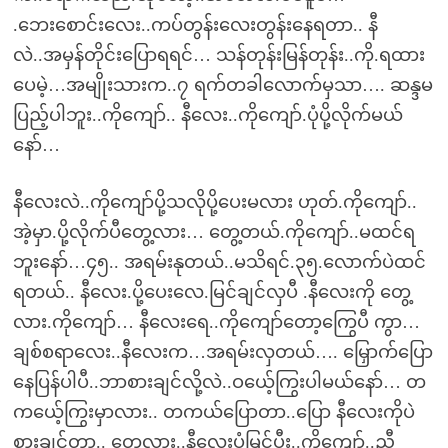
.ဘေးစောင်းလေး..ကပ်တွန်းလေးတွန်းနေရတာ.. နီ
လဲ..အမှန်တိုင်းပြောရရင်… သန်တုန်းမြန်တုန်း..ကို.ရထား
ပေမဲ့…အမျိုးသားက..၇ ရက်တခါလောက်မှသာ…. ဆန္ဒမ
ပြည့်ပါဘူး..ကိုကျော်.. နီလေး..ကိုကျော်.ပုံပို့လိုက်မယ်
နော်…
နီလေးလဲ..ကိုကျော်ပို့သလိုပို့ပေးမလား ဟုတ်.ကိုကျော်..
အဲ့မှာ.ပို့လိုက်ပီတွေ့လား… တွေ့တယ်.ကိုကျော်..မထင်ရ
ဘူးနော်…၄၅.. အရမ်းနုတယ်..မသိရင်.၃၅.လောက်ပဲထင်
ရတယ်.. နီလေး.ပို့ပေးလေ.မြင်ချင်လှပီ .နီလေးကို တွေ့
လား.ကိုကျော်… နီလေးရေ..ကိုကျော်တော့ကြွေပီ ကွာ…
ချစ်စရာလေး..နီလေးက…အရမ်းလှတယ်…. မြှောက်ပြော
နေပြန်ပါပီ..ဘာစားချင်လို့လဲ..ဝယ်ေ့ကြွးပါမယ်နော်… တ
ကယ်ေ့ကြွးမှာလား.. တကယ်ပြောတာ..ပြော နီလေးကိုပဲ
စားချင်တာ.. တွေ့လား..နီလေးပုံမြင်ပီး..ကိုကျော့်..ညီ