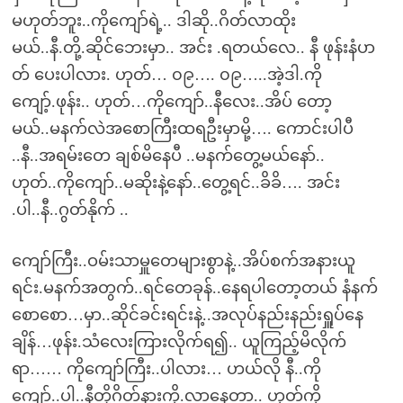
မဟုတ်ဘူး..ကိုကျော်ရဲ့.. ဒါဆို..ဂိတ်လာထိုး
မယ်..နီ.တို့.ဆိုင်ဘေးမှာ.. အင်း .ရတယ်လေ.. နီ ဖုန်းနံပာ
တ် ပေးပါလား. ဟုတ်… ၀၉…. ၀၉…..အဲ့ဒါ.ကို
ကျော့်.ဖုန်း.. ဟုတ်…ကိုကျော်..နီလေး..အိပ် တော့
မယ်..မနက်လဲအစောကြီးထရဦးမှာမို့…. ကောင်းပါပီ
..နီ..အရမ်းတေ ချစ်မိနေပီ ..မနက်တွေ့မယ်နော်..
ဟုတ်..ကိုကျော်..မဆိုးနဲ့နော်..တွေ့ရင်..ခိခိ…. အင်း
.ပါ..နီ..ဂွတ်နိုက် ..
ကျော်ကြီး..ဝမ်းသာမှူတေများစွာနဲ့..အိပ်စက်အနားယူ
ရင်း.မနက်အတွက်..ရင်တေခုန်..နေရပါတော့တယ် နံနက်
စောစော…မှာ..ဆိုင်ခင်းရင်းနဲ့..အလုပ်နည်းနည်းရှူပ်နေ
ချိန်…ဖုန်း.သံလေးကြားလိုက်ရ၍.. ယူကြည့်မိလိုက်
ရာ…… ကိုကျော်ကြီး..ပါလား… ဟယ်လို နီ..ကို
ကျော်..ပါ..နီတို့ဂိတ်နားကို.လာနေတာ.. ဟုတ်ကို