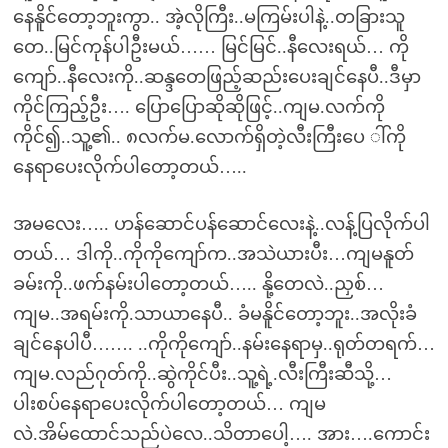
နေနိူင်တော့ဘူးကွာ.. အဲ့လိုကြီး..မကြမ်းပါနဲ့..တခြားသူ
တေ..မြင်ကုန်ပါဦးမယ်…… မြင်မြင်..နီလေးရယ်… ကို
ကျော်..နီလေးကို..ဆန္ဒတေဖြည့်ဆည်းပေးချင်နေပီ..ဒီမှာ
ကိုင်ကြည့်ဦး…. ပြောပြောဆိုဆိုဖြင့်..ကျမ.လက်ကို
ကိုင်၍..သူ့၏.. ၈လက်မ.လောက်ရှိတဲ့လီးကြီးပေ ါ်ကို
နေရာပေးလိုက်ပါတော့တယ်…..
အမလေး….. ဟန်ဆောင်ပန်ဆောင်လေးနဲ့..လန့်ပြလိုက်ပါ
တယ်… ဒါကို..ကိုကိုကျော်က..အသဲယားပီး…ကျမနူတ်
ခမ်းကို..ဖက်နမ်းပါတော့တယ်….. နို့တေလဲ..ညှစ်…
ကျမ..အရမ်းကို.သာယာနေပီ.. ခံမနိူင်တော့ဘူး..အလိုးခံ
ချင်နေပါပီ……. ..ကိုကိုကျော်..နမ်းနေရာမှ..ရုတ်တရက်…
ကျမ.လည်ဂုတ်ကို..ဆွဲကိုင်ပီး..သူ့ရဲ့.လီးကြီးဆီသို့…
ပါးစပ်နေရာပေးလိုက်ပါတော့တယ်… ကျမ
လဲ.အိမ်ထောင်သည်ပဲလေ..သိတာပေါ့…. အား….ကောင်း