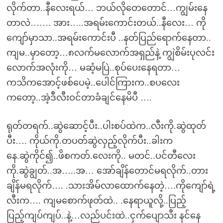
လိုက်တာ..နီလေးရယ်… ဘယ်လိုတေတောင်…ကျွမ်းနေ
တာလဲ……. အား…..အရမ်းကောင်းတယ်..နီလေး… ကို
ကျော်မှာသာ..အရမ်းကောင်းပီ ..နတ်ပြည်ရောက်နေတာ..
ကျမ..မှာတော့…၈လက်မလောက်အရှည်နဲ့ ကျွဲစိမ်းပုလင်း
လောက်အလုံးကို… မဆံ့မပြဲ..စုပ်ပေးနေရတာ…
ကသိကအောင့်ဖစ်ပေမဲ့..ပေါင်ကြားက..စပလေး
ကတော့..အဲ့ဒီလီးဝင်တာခံချင်နေမိပီ ….
ရုတ်တရက်..ဆွဲဆောင့်ပီး..ပါးစပ်ထဲက..လီးကို.ဆွဲထုတ်
ပီး…. ကိုယ်ကို.တပတ်ဆွဲလှည့်လိုက်ပီး..ခါးက
နေ.ဆွဲကိုင်၍..ဖိစကတ်.လေးကို.. မတင်..ပင်တီလေး
ကို.ဆွဲချွတ်..အ…..အ… အော်ချိန်တောင်မရလိုက်..တား
ချိန်မရလိုက်…. .သားအိမ်လာထောက်နေတဲ့….ကိုကျော်ရဲ့
လီးက…. ကျမစောက်ဖုတ်ထဲ.. .နေရာယူလို့..ပြည့်
ပြည့်ကျပ်ကျပ်..နဲ့…လည်ပင်းထဲ..ငှက်ပျောသီး နင်နေ