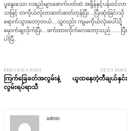
ပူနွေးသော လရည်များစောက်ပတ်ထဲ အရှိန်နှင့်ပန်းဝင်လာ
သဖြင့် တကိုယ်လုံးတဆတ်ဆတ်တုန်ပြီး…ပြီးဆုံးခြင်းသို
ရောက်သွားတော့တယ်…သူလည်း ကျမကိုယ်လုံးပေါ်သို့
မှောက်ချလိုက်ပြီး…ဖက်ထားလိုက်လေတော့သည်……ပြီး
ပါပြီ..
Post
Previous
N
PREVIOUS POST
NEXT POST
post:
p
ကြက်ခြေခတ်အလွမ်းနဲ့
ယွထနေတဲ့တီချယ်နှင်း
navigation
လွမ်းရပ်ရာသီ
admin