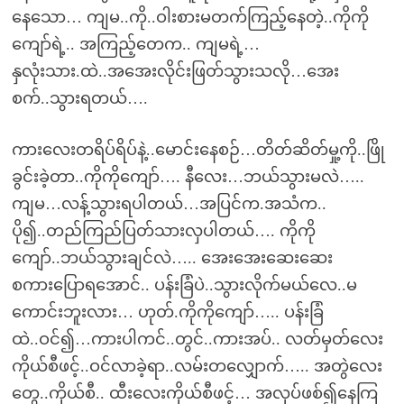
နေသော… ကျမ..ကို..ဝါးစားမတက်ကြည့်နေတဲ့..ကိုကို
ကျော်ရဲ့.. အကြည့်တေက.. ကျမရဲ့…
နှလုံးသား.ထဲ..အအေးလိုင်းဖြတ်သွားသလို…အေး
စက်..သွားရတယ်….
ကားလေးတရိပ်ရိပ်နဲ့..မောင်းနေစဉ်…တိတ်ဆိတ်မှု့ကို..ဖြို
ခွင်းခဲ့တာ..ကိုကိုကျော်…. နီလေး…ဘယ်သွားမလဲ…..
ကျမ…လန့်သွားရပါတယ်…အပြင်က.အသံက..
ပို၍..တည်ကြည်ပြတ်သားလှပါတယ်…. ကိုကို
ကျော်..ဘယ်သွားချင်လဲ….. အေးအေးဆေးဆေး
စကားပြောရအောင်.. ပန်းခြံပဲ..သွားလိုက်မယ်လေ..မ
ကောင်းဘူးလား… ဟုတ်.ကိုကိုကျော်….. ပန်းခြံ
ထဲ..ဝင်၍…ကားပါကင်..တွင်..ကားအပ်.. လတ်မှတ်လေး
ကိုယ်စီဖင့်..ဝင်လာခဲ့ရာ..လမ်းတလျှောက်….. အတွဲလေး
တွေ..ကိုယ်စီ.. ထီးလေးကိုယ်စီဖင့်… အလုပ်ဖစ်၍နေကြ