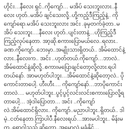
ဟိုင်း…နီလေး ရှင်..ကိုကျော်… မအိပ် သေးဘူးလား..နီ
လေး ဟုတ်..မအိပ် ချင်သေးလို့..ဟို့ကည့်ဒီကြည့်နဲ့.. ကို
ကျော်ရော.မအိပ် သေးဘူးလား အင်း .ခုမှတက်ခဲ့တာ..မ
အိပ် သေးဘူး….နီလေး ဟုတ်..ပျင်းတာနဲ့…ဟိုကြည့်ဒီ
ကြည့်လုပ်နေတာ. အာ့ဆို.စကားပြောမယ်လေ..ရလား..
ခဏ.ကိုကျော်..ဘေးမှာ..အမျိုးသားရှိတယ်.. အိမ်ထောင်နဲ့
လား..နီလေးက.. အင်း ..ဟုတ်တယ်.ကိုကျော်…ဘာလဲ..
အိမ်ထောင်နဲ့ဆိုလို့..စကားမပြောချင်တော့လို့လား.ရပါ
တယ်နော်. အာမဟုတ်ပါဘူး…အိမ်ထောင်နဲ့ဆိုတော့လဲ.. ပို
ကောင်းတာပေါ့. ဟီးဟီး…. ကိုကျော်နော်…ဘာပိုကောင်း
တာလဲ…. မဟုတ်ပါဘူး..ပွင့်ပွင့်လင်းလင်းစကားပြောလို့ရ
တာပေါ့… အဲ့ဒါပြောတာ… အင်း ..ကိုကျော်
လဲ.အိမ်ထောင်ရှိလား.. ကိုကျော်..မညာပါဘူး..ရှိတယ်.. ဒါ
မဲ့..ငတ်နေတာ.ကြာပါပီ.နီလေးရယ်…အားမပါဘူး.. မိန်းမ
က..ရောဂါသည်.ဆိုတော့..အမောလဲ.မခံနိူင်…