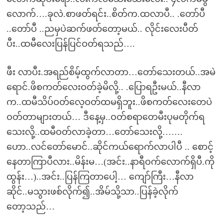
လောက်….ခုလဲ.စာဖတ်ရင်း..စိတ်က.ထလာပီ.. .တော်ပီ
..တော်ပီ ..ညမှပဲဆက်ဖတ်တော့မယ်.. လိုင်းလေးပီတ်
ပီး..ထမီလေးပြန်ပြင်ဝတ်ရသည်….
ဖီး လာပီး.အရည်စိမ့်ထွက်လာတာ…တော်သေးတယ်..အမဲ
ရောင်.ဖိစကတ်လေးဝတ်ခဲ့မိလို့.. .ပြောရဦးမယ်..နီလာ
က..ထမီသိပ်ဝတ်လေ့ဝတ်ထမရှိဘူး..ဖိစကတ်လေးတေပဲ
ဝတ်တာများတယ်… ဒီနေ့မှ..ဝတ်စရာတေမီးပုမတိုက်ရ
သေးလို့..ထမီဝတ်လာခဲ့တာ…တော်သေးလို့…….
ဟော..လင်တော်မောင်..ဆိုင်ကယ်ရောက်လာပါပီ .. စောင့်
နေတာကြာပီလား..မိန်းမ…(အင်း..နာရီဝက်လောက်ရှိပီ.ကို
ထွန်း…)..အင်း..ပြန်ကြတာပေါ့… ကျော်ကြီး…နီလာ
ဆိုင်..မသွားဖစ်လိုက်၍..အိမ်သို့သာ..ပြန်ခဲ့လိုက်
တော့သည်…