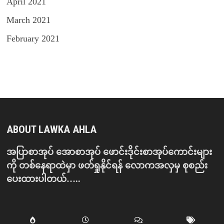
April 2021
March 2021
February 2021
ABOUT LAWKA AHLA
အပြာစာအုပ် အောစာအုပ် ဖောင်းဒိုင်းစာအုပ်ကောင်းများ
ကို တစ်နေရာထဲမှာ ဖတ်ရှုနိုင်ရန် လောကအလှမှ စုစည်း
ပေးထားပါတယ်…..