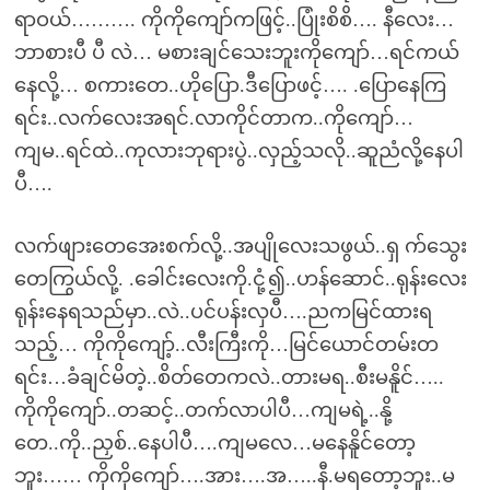
ရာဝယ်………. ကိုကိုကျော်ကဖြင့်..ပြုံးစိစိ…. နီလေး…
ဘာစားပီ ပီ လဲ… မစားချင်သေးဘူးကိုကျော်…ရင်ကယ်
နေလို့… စကားတေ..ဟိုပြော.ဒီပြောဖင့်…. .ပြောနေကြ
ရင်း..လက်လေးအရင်.လာကိုင်တာက..ကိုကျော်…
ကျမ..ရင်ထဲ..ကုလားဘုရားပွဲ..လှည့်သလို..ဆူညံလို့နေပါ
ပီ….
လက်ဖျားတေအေးစက်လို့..အပျိုလေးသဖွယ်..ရှ က်သွေး
တေကြွယ်လို့. .ခေါင်းလေးကို.ငုံ့၍..ဟန်ဆောင်..ရုန်းလေး
ရုန်းနေရသည်မှာ..လဲ..ပင်ပန်းလှပီ….ညကမြင်ထားရ
သည့်… ကိုကိုကျော့်..လီးကြီးကို…မြင်ယောင်တမ်းတ
ရင်း…ခံချင်မိတဲ့..စိတ်တေကလဲ..တားမရ..စီးမနိူင်…..
ကိုကိုကျော်..တဆင့်..တက်လာပါပီ…ကျမရဲ့..နို့
တေ..ကို..ညှစ်..နေပါပီ….ကျမလေ…မနေနိူင်တော့
ဘူး…… ကိုကိုကျော်….အား….အ…..နီ.မရတော့ဘူး..မ