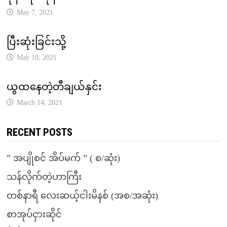
May 7, 2021
ပြီးဆုံးခြင်းသို့
May 10, 2021
ယွထနေတဲ့တီချယ်နှင်း
March 14, 2021
RECENT POSTS
” အပျိုစင် အိပ်မက် ” ( စ/ဆုံး)
သန်လိုက်တဲ့ဟာကြီး
တစ်နာရီ လေးဆယ့်ငါးမိနစ် (အစ/အဆုံး)
စာအုပ်ငှားဆိုင်