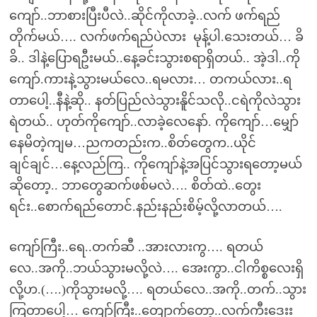
ကျော်..ဘာစားပြီးပီလဲ..ဆိုင်ကိုလာခဲ့..လက် ဖက်ရည်
တိုက်မယ်…. လက်ဖက်ရည်ပဲလား မုန့်ပါ.သေးတယ်… ခိ
ခိ.. ဒါနဲ့ပြောရဦးမယ်..နေ့ခင်းသွားစရာရှိတယ်.. အဲ့ဒါ..ကို
ကျော်.ကားနဲ့သွားမယ်လေ..ရမလား… တကယ်လား..ရ
တာပေါ့..နီနဲ့ဆို.. နတ်ပြည်လဲသွားနိူင်သလို..ငရဲကိုလဲသွား
ရဲတယ်.. ဟုတ်ကိုကျော်..လာခဲ့လေနော်. ကိုကျော်…မျှော်
နေမိတဲ့ကျမ…ညကတည်းက..စိတ်တွေက..ယိုင်
ချင်ချင်…နေ့လည်ကြ.. ကိုကျော်နဲ့အပြင်သွားရတော့မယ်
ဆိုတော့.. ဘာတွေဆက်ဖစ်မလဲ…. စိတ်ထဲ..တွေး
ရင်း..စောက်ရည်တောင်.နည်းနည်းစိမ့်လို့လာတယ်….
ကျော်ကြီး..ရေ..တက်ဆီ ..အားလားကွ…. ရတယ်
လေ..အကို..ဘယ်သွားမလို့လဲ…. အေးကွာ..ငါကိစ္စလေးရှိ
လို့ဟ.(….)ကိုသွားမလို့…. ရတယ်လေ..အကို..တက်..သွား
ကြတာပေါ့… ကျော်ကြီး..တျောက်တော့..လက်ကီးဒေးး