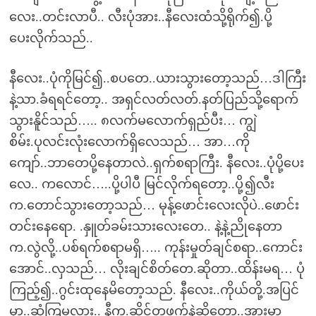
လေး..တင်းလာပီ.. လီးပုံအား..နီလေးထံသို့ရိုက်၍.ပို့
ပေးလိုက်သည်..
နီလေး..ပုံကိုမြင်၍..စပတေ..ယားသွားတော့သည်…ဒါကြီး
နဲ့သာ.ခံရရင်တော့.. အရှင်လတ်လတ်.နတ်ပြည်သို့ရောက်
သွားနိူင်သည်….. ၈လက်မလောက်ရှည်ပီး… ကျွဲ
စိမ်း.ပုလင်းလုံးလောက်ရှိလေသည်… အာ…ကို
ကျော်..ဘာတေပို့နေတာလဲ..ရှက်စရာကြီး. နီလေး..ပုံပို့ပေး
လေ.. ကလောင်…..ပို့ပါပီ မြင်လိုက်ရတော့..ပို့၍လီး
က.တောင်သွားတော့သည်… မုန့်ဖောင်းလေးလိုပဲ..ဖောင်း
တင်းနေရော. .နှူတ်ခမ်းသားလေးတေ.. နဲ့နဲ့ညိုနေတာ
က.လွဲလို့..ပစ်ရက်စရာမရှိ….. ကုန်းမှုတ်ချင်စရာ..ကောင်း
အောင်..လှသည်… လိုးချင်စိတ်တေ.ဆိုတာ..ထိန်းမရ… ပုံ
ကြည့်၍..ဂွင်းထုနေမိတော့သည်. နီလေး..ကိုယ်တို့.အပြင်
မှာ..ဆုံကြမလား.. နီက.ဆိုင်တဖက်နဲ့ဆိုတော့..အားမှာ