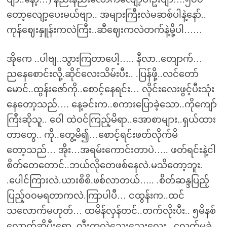
တော့လျော့ပေးမယ်ဗျာ.. အများကြီးလဲမဆစ်ပါနဲ့နော်..
ကုန်ဈေးနှူန်းကလဲကြီး..ဆီဈေးကလဲတက်နဲ့မို့ပါ……
အိုကေ ..ပါဗျ..သွားကြတာပေါ့….. နီလာ..တျောက်…
ညနေစောင်းလို့.ဆိုင်လေးသိမ်းပီး.. .ပြန်ဖို့..လင်တော်
မောင်..ထွန်းဇော်ကို..စောင့်နေရင်း… လိုင်းလေးဖွင့်ပီးသုံး
နေတော့သည်…. နေ့ခင်းက..စကားပြောခဲ့သော..ကိုကျော်
ကြီးဆိုသူ.. ဝေါ ထဲဝင်ကြည့်မိရာ..အောစာများ..ရှယ်ထား
တာတွေ.. ကို..တွေ့မိ၍…စောင့်ရင်းဖတ်လိုက်မိ
တော့သည်… အိုး…အရမ်းကောင်းတာပဲ….. ဖတ်ရင်းနဲ့ငါ
စိတ်တေတောင်..ဘယ်လိုတေဖစ်နေလဲ.မသိတော့ဘူး.
.ပေါင်ကြားလဲ.ယားစိစိ.ဖစ်လာတယ်….. .စိတ်ဆန္ဒပြည့်
ပြည့်၀၀မရတာကလဲ.ကြာပါပီ… ငထွန်းက..ထင်
သလောက်မဟုတ်… ထမိန်လှန်တင်..တက်လိုးပီး.. ၅မိနစ်
လောက်ဆိုပီးရော..လီးကလဲသေးသေးလေး.. ၄လက်မခွဲ