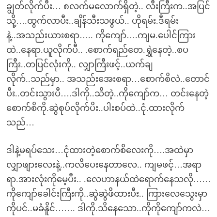
ချွတ်လိုက်ပီး… ၈လက်မလောက်ရှိတဲ့.. လီးကြီးက..အပြင်
သို့….ထွက်လာပီး..ချိန်သီးသဖွယ်.. ဟိုရမ်း.ဒီရမ်း
နဲ့..အသည်းယားစရာ….. ကိုကျော်….ကျမ.ပေါင်ကြား
ထဲ..နေရာ.ယူလိုက်ပီ.. .စောက်ရည်တေ.ရွှဲနေတဲ့..စပ
ကြီး..တပြင်လုံးကို.. လျှာကြီးဖင့်..ယက်ချ
လိုက်..သည်မှာ.. အသည်းအေးစရာ…စောက်စိလဲ..တောင်
ပီး..တင်းသွားပီ….ဒါကို..သိတဲ့..ကိုကျော်က… တင်းနေတဲ့
စောက်စိကို.ဆွဲစုပ်လိုက်ပိး..ပါးစပ်ထဲ..ငုံ.ထားလိုက်
သည်…
ဒါနဲ့မရပ်သေး…ငုံထားတဲ့စောက်စိလေးကို….အထဲမှာ
လျှာဖျားလေးနဲ့..ကလိပေးနေတာလေ.. ကျမဖင့်…အရာ
ရာ.အားလုံးကိုမေ့ပီး.. .လေဟာနယ်ထဲရောက်နေသလို……
ကိုကျော်ခေါင်းကြီးကို..ဆွဲဆွဲဖိထားပီး.. ကြားလေသွေးမှာ
ကိုပင်..မခံနိူင်……. ဒါကို.သိနေသော..ကိုကိုကျော်ကလဲ…