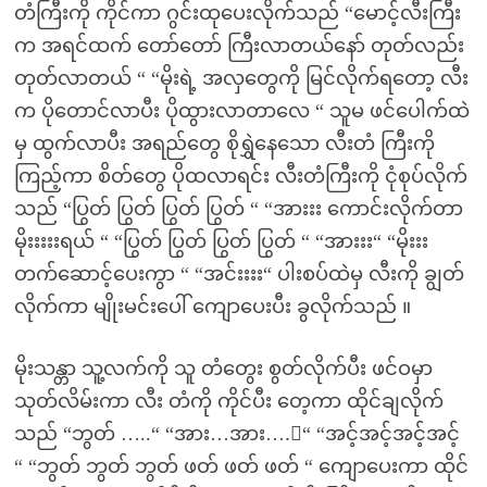
တံကြီးကို ကိုင်ကာ ဂွင်းထုပေးလိုက်သည် “မောင့်လီးကြီး
က အရင်ထက် တော်တော် ကြီးလာတယ်နော် တုတ်လည်း
တုတ်လာတယ် “ “မိုးရဲ့ အလှတွေကို မြင်လိုက်ရတော့ လီး
က ပိုတောင်လာပီး ပိုထွားလာတာလေ “ သူမ ဖင်ပေါက်ထဲ
မှ ထွက်လာပီး အရည်တွေ စိုရွှဲနေသော လီးတံ ကြီးကို
ကြည့်ကာ စိတ်တွေ ပိုထလာရင်း လီးတံကြီးကို ငုံစုပ်လိုက်
သည် “ပြွတ် ပြွတ် ပြွတ် ပြွတ် “ “အားးး ကောင်းလိုက်တာ
မိုးးးးးရယ် “ “ပြွတ် ပြွတ် ပြွတ် ပြွတ် “ “အားးး“ “မိုးးး
တက်ဆောင့်ပေးကွာ “ “အင်းးးး“ ပါးစပ်ထဲမှ လီးကို ချွတ်
လိုက်ကာ မျိုးမင်းပေါ် ကျောပေးပီး ခွလိုက်သည် ။
မိုးသန္တာ သူ့လက်ကို သူ တံတွေး စွတ်လိုက်ပီး ဖင်ဝမှာ
သုတ်လိမ်းကာ လီး တံကို ကိုင်ပီး တေ့ကာ ထိုင်ချလိုက်
သည် “ဘွတ် …..“ “အား…အား….း“ “အင့်အင့်အင့်အင့်
“ “ဘွတ် ဘွတ် ဘွတ် ဖတ် ဖတ် ဖတ် “ ကျောပေးကာ ထိုင်