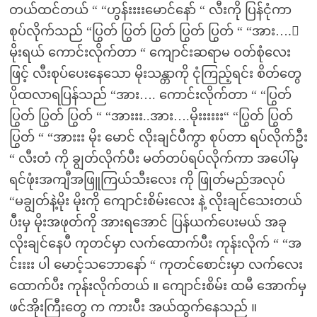
တယ်ထင်တယ် “ “ဟွန်းးးးမောင်နော် “ လီးကို ပြန်ငုံကာ
စုပ်လိုက်သည် “ပြွတ် ပြွတ် ပြွတ် ပြွတ် ပြွတ် “ “အား….း
မိုးရယ် ကောင်းလိုက်တာ “ ကျောင်းဆရာမ ဝတ်စုံလေး
ဖြင့် လီးစုပ်ပေးနေသော မိုးသန္တာကို ငုံကြည့်ရင်း စိတ်တွေ
ပိုထလာရပြန်သည် “အား…. ကောင်းလိုက်တာ “ “ပြွတ်
ပြွတ် ပြွတ် ပြွတ် “ “အားးး..အား….မိုးးးးးး“ “ပြွတ် ပြွတ်
ပြွတ် “ “အားးး မိုး မောင် လိုးချင်ပီကွာ စုပ်တာ ရပ်လိုက်ဦး
“ လီးတံ ကို ချွတ်လိုက်ပီး မတ်တပ်ရပ်လိုက်ကာ အပေါ်မှ
ရင်ဖုံးအကျီအဖြူကြယ်သီးလေး ကို ဖြုတ်မည်အလုပ်
“မချွတ်နဲ့မိုး မိုးကို ကျောင်းစိမ်းလေး နဲ့ လိုးချင်သေးတယ်
ပီးမှ မိုးအဖုတ်ကို အားရအောင် ပြန်ယက်ပေးမယ် အခု
လိုးချင်နေပီ ကုတင်မှာ လက်ထောက်ပီး ကုန်းလိုက် “ “အ
င်းးးး ပါ မောင့်သဘောနော် “ ကုတင်စောင်းမှာ လက်လေး
ထောက်ပီး ကုန်းလိုက်တယ် ။ ကျောင်းစိမ်း ထမီ အောက်မှ
ဖင်အိုးကြီးတွေ က ကားပီး အယ်ထွက်နေသည် ။