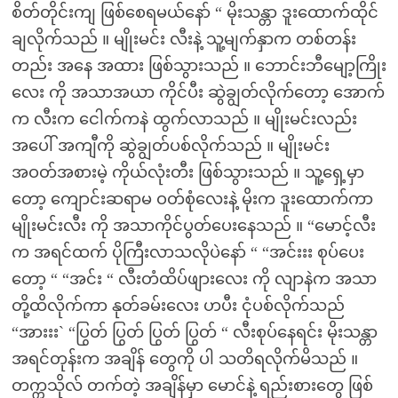
စိတ်တိုင်းကျ ဖြစ်စေရမယ်နော် “ မိုးသန္တာ ဒူးထောက်ထိုင်
ချလိုက်သည် ။ မျိုးမင်း လီးနဲ့ သူ့မျက်နှာက တစ်တန်း
တည်း အနေ အထား ဖြစ်သွားသည် ။ ဘောင်းဘီမျော့ကြိုး
လေး ကို အသာအယာ ကိုင်ပီး ဆွဲချွတ်လိုက်တော့ အောက်
က လီးက ငေါက်ကနဲ ထွက်လာသည် ။ မျိုးမင်းလည်း
အပေါ် အကျီကို ဆွဲချွတ်ပစ်လိုက်သည် ။ မျိုးမင်း
အဝတ်အစားမဲ့ ကိုယ်လုံးတီး ဖြစ်သွားသည် ။ သူ့ရှေ့မှာ
တော့ ကျောင်းဆရာမ ဝတ်စုံလေးနဲ့ မိုးက ဒူးထောက်ကာ
မျိုးမင်းလီး ကို အသာကိုင်ပွတ်ပေးနေသည် ။ “မောင့်လီး
က အရင်ထက် ပိုကြီးလာသလိုပဲနော် “ “အင်းးး စုပ်ပေး
တော့ “ “အင်း “ လီးတံထိပ်ဖျားလေး ကို လျာနဲက အသာ
တို့ထိလိုက်ကာ နုတ်ခမ်းလေး ဟပီး ငုံပစ်လိုက်သည်
“အားးး` “ပြွတ် ပြွတ် ပြွတ် ပြွတ် “ လီးစုပ်နေရင်း မိုးသန္တာ
အရင်တုန်းက အချိန် တွေကို ပါ သတိရလိုက်မိသည် ။
တက္ကသိုလ် တက်တဲ့ အချိန်မှာ မောင်နဲ့ ရည်းစားတွေ ဖြစ်