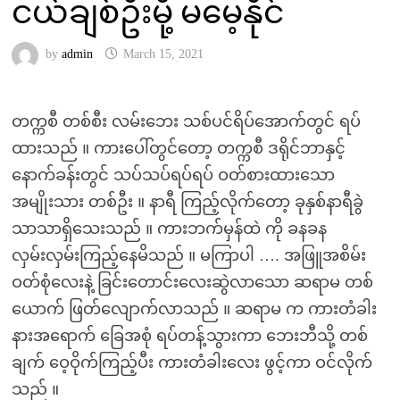
ငယ်ချစ်ဦးမို့ မမေ့နိုင်
by
admin
March 15, 2021
တက္ကစီ တစ်စီး လမ်းဘေး သစ်ပင်ရိပ်အောက်တွင် ရပ်
ထားသည် ။ ကားပေါ်တွင်တော့ တက္ကစီ ဒရိုင်ဘာနှင့်
နောက်ခန်းတွင် သပ်သပ်ရပ်ရပ် ဝတ်စားထားသော
အမျိုးသား တစ်ဦး ။ နာရီ ကြည့်လိုက်တော့ ခုနှစ်နာရီခွဲ
သာသာရှိသေးသည် ။ ကားဘက်မှန်ထဲ ကို ခနခန
လှမ်းလှမ်းကြည့်နေမိသည် ။ မကြာပါ …. အဖြူအစိမ်း
ဝတ်စုံလေးနဲ့ ခြင်းတောင်းလေးဆွဲလာသော ဆရာမ တစ်
ယောက် ဖြတ်လျောက်လာသည် ။ ဆရာမ က ကားတံခါး
နားအရောက် ခြေအစုံ ရပ်တန့်သွားကာ ဘေးဘီသို့ တစ်
ချက် ဝေ့ဝိုက်ကြည့်ပီး ကားတံခါးလေး ဖွင့်ကာ ဝင်လိုက်
သည် ။