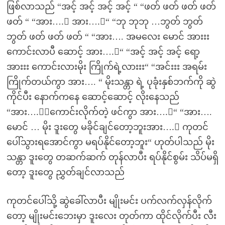
ဖြစ်လာသည် “အင့် အင့် အင့် အင့် “ “ဖတ် ဖတ် ဖတ် ဖတ်
ဖတ် “ “အား….း အား….း“ “ဘု ဘုဘု …ဘွတ် ဘွတ်
ဘွတ် ဖတ် ဖတ် ဖတ် “ “အား…. အမလေး မောင် အားးး
ကောင်းလာပီ ဆောင့် အား….း“ “အင့် အင့် အင့် ရော့
အားးး ကောင်းလားမိုး ကြိုက်ရဲ့လားးး“ “အင်းးး အရမ်း
ကြိုက်တယ်ကွာ အား…. “ မိုးသန္တာ ရဲ့ ပုခုံးနှစ်ဘက်ကို ဆွဲ
ကိုင်ပီး နောက်ကနေ ဆောင့်ဆောင့် လိုးနေသည်
“အား….းးကောင်းလိုက်တဲ့ ဖင်ကွာ အား….း“ “အား….
မောင် … မိုး ဒူးတွေ မခိုင်ချင်တော့ဘူးအား….း ကုတင်
ပေါ်သွားရအောင်ကွာ မရပ်နိုင်တော့ဘူး“ ဟုတ်ပါသည် မိုး
သန္တာ ဒူးတွေ တဆက်ဆက် တုန်လာပီး ရပ်နိုင်စွမ်း သိပ်မရှိ
တော့ ဒူးတွေ ညွှတ်ချင်လာသည်
ကုတင်ပေါ်သို့ ဆွဲခေါ်လာပီး မျိုးမင်း ပက်လက်လှန်လိုက်
တော့ မျိုးမင်းဘေးမှာ ဒူးလေး တုတ်ကာ ထိုင်လိုက်ပီး လီး