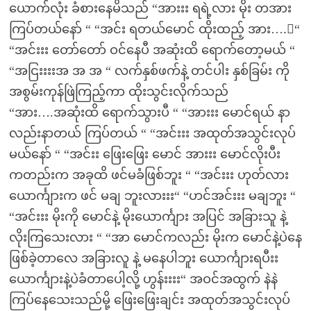
ယောက်လုံး ခံစားနေမိသည် “အားးး ရရဲ့လား မိုး တအား
ကြပ်တယ်နော် “ “အင်း ရတယ်မောင် ထိုးထည့် အား….း“
“အင်းးး တော်တော် ဝင်နေပီ အဆုံးထိ ရောက်တော့မယ် “
“အငြးးးးအ အ အ “ လက်နှစ်ဖက်နဲ့ တင်ပါး နှစ်ခြမ်း ကို
အစွမ်းကုန်ဖြဲကြည့်ကာ ထိုးသွင်းလိုက်သည်
“အား….အဆုံးထိ ရောက်သွားပီ “ “အားးး မောင်ရယ် နာ
လည်းနာတယ် ကြပ်တယ် “ “အင်းးး အထုတ်အသွင်းလုပ်
မယ်နော် “ “အင်းး ဖြေးဖြေး မောင် အားးး မောင်လိုးပီး
ကတည်းက အခုထိ ဖင်မခံဖြစ်ဘူး “ “အင်းးး ဟုတ်လား
ယောင်္ကျားက ဖင် မချ ဘူးလားးး“ “ဟင်အင်းးး မချဘူး “
“အင်းးး မိုးကို မောင်နဲ့ မိုးယောင်္ကျား အပြင် အခြားသူ နဲ့
လိုးကြသေးလား “ “အာ မောင်ကလည်း မိုးက မောင်နဲ့ပဲနေ
ဖြစ်ခဲ့တာလေ အခြားလူ နဲ့ မနေပါဘူး ယောင်္ကျားရပီးး
ယောင်္ကျားနဲ့ပဲခံတာပေါ့လို့ ဟွန်းးးး“ အဝင်အထွက် နဲနဲ
ကြပ်နေသေးသည်မို့ ဖြေးဖြေးချင်း အထုတ်အသွင်းလုပ်