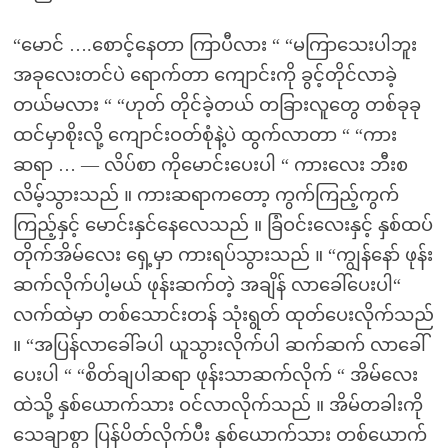
“မောင် ….စောင့်နေတာ ကြာပီလား “ “မကြာသေးပါဘူး
အခုလေးတင်ပဲ ရောက်တာ ကျောင်းကို ခွင့်တိုင်လာခဲ့
တယ်မလား “ “ဟုတ် တိုင်ခဲ့တယ် တခြားလူတွေ တစ်ခုခု
ထင်မှာစိုးလို့ ကျောင်းဝတ်စုံနဲ့ပဲ ထွက်လာတာ “ “ကား
ဆရာ … — လိပ်စာ ကိုမောင်းပေးပါ “ ကားလေး ဘီးစ
လိမ့်သွားသည် ။ ကားဆရာကတော့ ကွက်ကြည့်ကွက်
ကြည့်နှင့် မောင်းနှင်နေလေသည် ။ ခြံဝင်းလေးနှင့် နှစ်ထပ်
တိုက်အိမ်လေး ရှေ့မှာ ကားရပ်သွားသည် ။ “ကျွန်နော် ဖုန်း
ဆက်လိုက်ပါ့မယ် ဖုန်းဆက်တဲ့ အချိန် လာခေါ်ပေးပါ“
လက်ထဲမှာ တစ်သောင်းတန် သုံးရွတ် ထုတ်ပေးလိုက်သည်
။ “အပြန်လာခေါ်ခပါ ယူသွားလိုက်ပါ ဆက်ဆက် လာခေါ်
ပေးပါ “ “စိတ်ချပါဆရာ ဖုန်းသာဆက်လိုက် “ အိမ်လေး
ထဲသို့ နှစ်ယောက်သား ဝင်လာလိုက်သည် ။ အိမ်တခါးကို
သေချာစွာ ပြန်ပိတ်လိုက်ပီး နှစ်ယောက်သား တစ်ယောက်