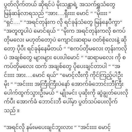
ပွတ်လိုက်တယ် ဆိုရင်ပဲ မိုးသန္တာရဲ့ အသက်ရှူသံတွေ
မြန်ဆန်လာရသည် “အား….ရှီးးးး မောင် “ “မိုးးးး “
“ရှင်….“ “အရင်တုန်းက လို ရင်ခုန်သံတွေ မြန်နေပီကွာ“
“အတူတူပါပဲ မောင်ရယ် “ “မိုးက အရင်တုန်းကလို စကပ်
တိုမလေး မဟုတ်တော့ပဲ ကျောင်းဆရာမ ဝတ်စုံလေးနဲ့ ဆို
တော့ ပိုပီး ရင်ခုန်နေမိတယ် “ “စကပ်တိုမလေး တုန်းကလို
ပဲ အချစ်တွေ များများ ပေးပါမောင် “ “ဆရာမလေး ကို စ
ကပ်တိုမလေး ထက် အချစ်တွေ ပိုပေးချင်တာပါ “ “အ
င်းးးး အား….မောင် ရယ်“ “မောင့်လီးကို ကိုင်ကြည့်ပါဦး
မိုး “ “အင်းးးး အကြီးကြီးပဲနော် အောက်ခံဘောင်းဘီကြီး
ပေါက်ထွက်သွားဦးမယ် “ မျိုးမင်း ပုဆိုးကို ဆွဲချွတ်ပေးလို
က်ပီး အောက်ခံ ဘောင်းဘီ ပေါ်မှာ ပွတ်သပ်ပေးလိုက်
သည် ။
“အရင်လို နမ်းမပေးချင်ဘူးလား “ “အင်းးးး မောင့်