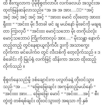
ထိ စီးကျလာက ပိုမိုစိုစွတ်လာပီး လက်ခလယ် အသွင်းအ
ထုတ်မြန်ဆန်လာသည်။ “အ အ အ အား….းး“ “အင့်
အင့် အင့် အင့် အင့် အင့် “ “အားးး မောင် လိုးတော့ အားးး
ရှီးးးး “ “အင်းးး မိုး ဒီတခါ ဖင် ချ မယ်နော် မိုးဖင်ကို မချရ
တာ ကြာလှပီ “ “အင်းးးး မောင့်သဘော မိုး တကိုယ်လုံး
မောင့်သဘောပဲ ကြိုက်တာလုပ် အား….“ မိုးသန္တာ နောက်
တည့်တည့် တွင်နေရာယူလိုက်ပီး ဒူးကို အသာကွေး
လိုက်ကာ ဖင်ပေါက်၀ တွင် လီးဒစ်ကို တေ့လိုက်သည် ။ ဒ
စ်ခေါင်း ကို မြုပ်ရုံ လက်ဖြင့် ထိန်းကာ အသာ ထိုးထည့်
လိုက်သည် ။
စိုစွတ်နေသည်မို့ ဒစ်ချောင်းက ပလွတ်ခနဲ့ တိုးဝင်သွား
သည် “အ …. “ “ဖြေးဖြေးချင်း အကုန်ထည့်မယ်နော် “
“အင်းးးး အား…. ဖြေးဖြေး မောင် “ “အင်းးး….အင့် “ စီး
တွဲတွဲ တစ်ရစ်ချင်း ထိုးဝင်သွားတဲ့ အရသာ ကို နှစ်