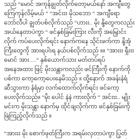
သည် “မောင် အကုန်ချွတ်လိုက်တော့မယ်နော် အကျီတွေ
ကြေကုန်လိမ့်မယ် “ “အင်းးး မိုသဘော “ အကျီရော
ဘော်လီပါ ချွတ်ပစ်လိုက်သည် “ဟားး.. မိုး နို့တွေကလည်း
အယ်နေတာပဲကွာ “ ဖင်နှစ်ခြမ်းကြား လီးကို အမြှောင်း
လိုက် ကပ်ပေးလိုက်ရင်း နောက်ကနေ သိုင်းဖက်ကာ နို့အုံ
ကြီးတွေကို အားရပါးရ နယ်ပစ်လိုက်သည် ။။ “အားးး ရှီးးး
မောင် အား….“ နှစ်ယောက်သား မတ်တပ်ရပ်
အနေအထား ဖြင့် မိုးသန္တာကလည်း ဖင်ကြီးကို နောက်ကို
ပစ်ကာ ကော့ကော့ပေးနေမိသည် ။ ထို့နောက် အခန်းနံရံ
ဆီသွားကာ နံရံမှာ လက်ထောက်လိုက်ရင်း ဖင်ကော့
ပေးလိုက်သည်။ “မိုး ပေါင် နဲနဲ ကားလိုက် “ အင်းးး.. မျိုး
မင်းက မိုးသန္တာ နောက်မှ ထိုင်ချလိုက်ကာ ဖင်နှစ်ခြမ်းကို
ဖြဲကြည့်လိုက်သည် ။
“အားးး မိုး စောက်ဖုတ်ကြီးက အရမ်းလှတာပဲကွာ ပြွတ်