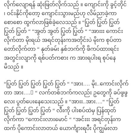
လိုက်လျောရန် ဆုံးဖြတ်လိုက်သည် ။ ကျောင်းကို ခွင့်တိုင်
၊ ဝင်းနိုင်ကိုတော့ ကျောင်းသွားမည်ဟု လိမ်ညာခဲ့ကာ
စောစော ထွက်လာဖြစ်ခဲ့လေသည် ။ “ပြွတ် ပြွတ် ပြွတ်
ပြွတ် ပြွတ် “ “အွတ် အွတ် ပြွတ် ပြွတ် “ “အားးး ကောင်း
လိုက်တာ မိုးရယ် အရင်တုန်းကအတိုင်းပဲ မိုးက စုပ်တာ
တော်လိုက်တာ “ နုတ်ခမ်း နှစ်ဘက်ကို ဖိကပ်ထားရင်း
အတွင်းလျာကို ရစ်ပတ်ကစား က အားရပါးရ စုပ်နေ
မိသည် ။
“ပြွတ် ပြွတ် ပြွတ် ပြွတ် ပြွတ် “ “အား…. မိုး..ကောင်းလိုက်
တာ အား….း “ လက်တစ်ဘက်ကလည်း ဥတွေကို ခပ်ဖွဖွ
လေး ပွတ်ပေးနေသေးသည် ။ “အားး..အား….“ “ပြွတ်
ပြွတ် ပြွတ် ပြွတ် ပြွတ် “ လီးကို ပါးစပ်ထဲမှ ပြန်ထုတ်
လိုက်ကာ “ကောင်းလားမောင် “ “အင်းးး အရင်တုန်းက
ထက် ပိုကောင်းလာတယ် ယောင်္ကျားရပီး ပိုကျွမ်းလာ