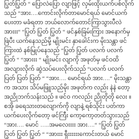
ပြွတ်ပြွတ် “ ပြောလဲပြော လျာဖြင့် လှမ်းထိုးယက်ပစ်လိုက်
သည် “အား….ကောင်းလိုက်တာမောင်ရယ် မောင်ယက်
ပေးတာ မခံရတာ ဘယ်လောက်တောင်ကြာသွားပီလဲ
အားးး“ “ပြွတ် ပြွတ် ပြွတ် “ ဖင်နှစ်ခြမ်းကြား အနောက်မှ
ဖြဲပီး ယက်နေသည်မို့ မျိုးမင်း နှာခေါင်းက မိုးသန္တာ ဖင်
ကြားထဲ နစ်မြုပ်နေသည် “ပြွတ် ပြွတ် ပလက် ပလက်
ပြွတ် “ “အားးး “ မျိုးမင်း လျာကို အဖုတ်မှ ဖင်ဝထိ
အလျားလိုက် ဆွဲသပ်ပေးလိုက်သည် “ပလက် ပလက်
ပြတ် ပြတ် ပြတ် “ “အား…. မောင်ရယ် အား….“ မိုးသန္တာ
က အသား သိပ်မဖြူသည်မိုး အဖုတ်က လည်း နဲနဲ တော့
အညိုဘက်သန်းသည် ။ ဖင်၀ ကလည်း ညိုတိုတို လေး ။
စအို ခရေသားတလျောက်ကို လျာနဲ့ ရစ်သိုင်း ပတ်ကာ
ယက်ပေးလိုက်တော့ ဖင်ကြီး ကော့ကော့တတ်သွားသည်
“အား…. မောင် …..အမလေးးးး အား….“ “ပြွတ် ပြွတ်
ပြွတ် ပြွတ် ပြွတ် “ “အားးး ရှီးးးးးးကောင်းတယ် မောင်