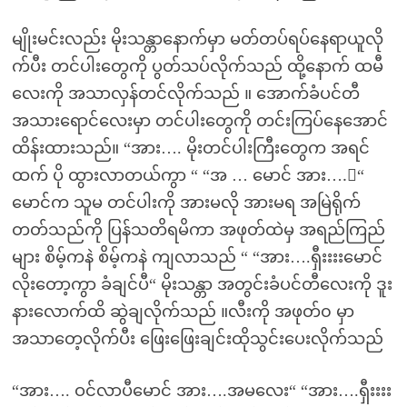
မျိုးမင်းလည်း မိုးသန္တာနောက်မှာ မတ်တပ်ရပ်နေရာယူလို
က်ပီး တင်ပါးတွေကို ပွတ်သပ်လိုက်သည် ထို့နောက် ထမီ
လေးကို အသာလှန်တင်လိုက်သည် ။ အောက်ခံပင်တီ
အသားရောင်လေးမှာ တင်ပါးတွေကို တင်းကြပ်နေအောင်
ထိန်းထားသည်။ “အား…. မိုးတင်ပါးကြီးတွေက အရင်
ထက် ပို ထွားလာတယ်ကွာ “ “အ … မောင် အား….း“
မောင်က သူမ တင်ပါးကို အားမလို အားမရ အမြဲရိုက်
တတ်သည်ကို ပြန်သတိရမိကာ အဖုတ်ထဲမှ အရည်ကြည်
များ စိမ့်ကနဲ စိမ့်ကနဲ ကျလာသည် “ “အား….ရှီးးးးမောင်
လိုးတော့ကွာ ခံချင်ပီ“ မိုးသန္တာ အတွင်းခံပင်တီလေးကို ဒူး
နားလောက်ထိ ဆွဲချလိုက်သည် ။လီးကို အဖုတ်၀ မှာ
အသာတေ့လိုက်ပီး ဖြေးဖြေးချင်းထိုသွင်းပေးလိုက်သည်
“အား…. ဝင်လာပီမောင် အား….အမလေး“ “အား….ရှီးးးး