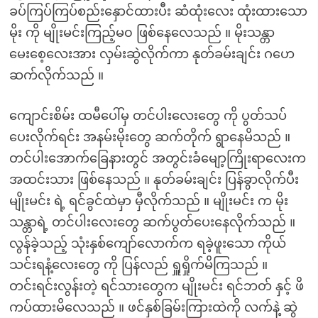
ခပ်ကြပ်ကြပ်စည်းနှောင်ထားပီး ဆံထုံးလေး ထုံးထားသော
မိုး ကို မျိုးမင်းကြည့်မ၀ ဖြစ်နေလေသည် ။ မိုးသန္တာ
မေးစေ့လေးအား လှမ်းဆွဲလိုက်ကာ နုတ်ခမ်းချင်း ဂဟေ
ဆက်လိုက်သည် ။
ကျောင်းစိမ်း ထမီပေါ်မှ တင်ပါးလေးတွေ ကို ပွတ်သပ်
ပေးလိုက်ရင်း အနမ်းမိုးတွေ ဆက်တိုက် ရွာနေမိသည် ။
တင်ပါးအောက်ခြေနားတွင် အတွင်းခံမျော့ကြိုးရာလေးက
အထင်းသား ဖြစ်နေသည် ။ နုတ်ခမ်းချင်း ပြန်ခွာလိုက်ပီး
မျိုးမင်း ရဲ့ ရင်ခွင်ထဲမှာ မှီလိုက်သည် ။ မျိုးမင်း က မိုး
သန္တာရဲ့ တင်ပါးလေးတွေ ဆက်ပွတ်ပေးနေလိုက်သည် ။
လွန်ခဲ့သည့် သုံးနှစ်ကျော်လောက်က ရခဲ့ဖူးသော ကိုယ်
သင်းရနံ့လေးတွေ ကို ပြန်လည် ရှူရှိုက်မိကြသည် ။
တင်းရင်းလွန်းတဲ့ ရင်သားတွေက မျိုးမင်း ရင်ဘတ် နှင့် ဖိ
ကပ်ထားမိလေသည် ။ ဖင်နှစ်ခြမ်းကြားထဲကို လက်နဲ့ ဆွဲ