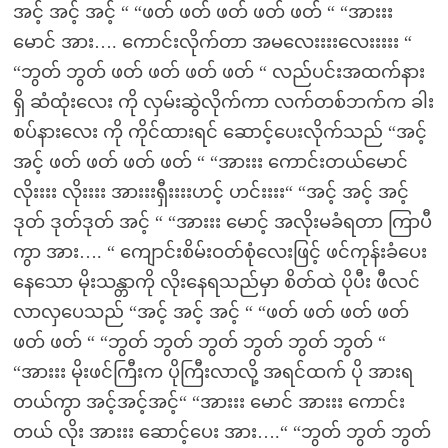
အင့် အင့် အင့် “ “ဖတ် ဖတ် ဖတ် ဖတ် ဖတ် “ “အားးး
မောင် အား…. ကောင်းလိုက်တာ အမလေးးးးလေးးးးး “
“ဘွတ် ဘွတ် ဖတ် ဖတ် ဖတ် ဖတ် “ လည်ပင်းအထက်နား
ရှိ ဆံထုံးလေး ကို လှမ်းဆွဲလိုက်ကာ လက်တစ်ဘက်က ခါး
စပ်နားလေး ကို ကိုင်ထားရင် ဆောင့်ပေးလိုက်သည် “အင့်
အင့် ဖတ် ဖတ် ဖတ် ဖတ် “ “အားးး ကောင်းတယ်မောင်
လိုးးးး လိုးးးး အားးးရှီးးးးဟင့် ဟင်းးးး“ “အင့် အင့် အင့်
ဒုတ် ဒုတ်ဒုတ် အင့် “ “အားးး မောင့် အလိုးမခံရတာ ကြာပီ
ကွာ အား…. “ ကျောင်းစိမ်းဝတ်စုံလေးဖြင့် ဖင်ကုန်းခံပေး
နေသော မိုးသန္တာကို လိုးနေရသည်မှာ စိတ်ထဲ ပိုပီး ဖီလင်
လာလှပေသည် “အင့် အင့် အင့် “ “ဖတ် ဖတ် ဖတ် ဖတ်
ဖတ် ဖတ် “ “ဘွတ် ဘွတ် ဘွတ် ဘွတ် ဘွတ် ဘွတ် “
“အားးး မိုးဖင်ကြီးက ပိုကြီးလာလို့ အရင်ထက် ပို အားရ
တယ်ကွာ အင့်အင့်အင့်“ “အားးး မောင် အားးး ကောင်း
တယ် လိုး အားးး ဆောင့်ပေး အား….“ “ဘွတ် ဘွတ် ဘွတ်