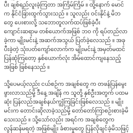
ပီး ချစ်ရည်လူးခဲ့ကြတာ အကြိမ်ကြိမ် ။ ထို့နောက် မောင်
က နိုင်ငံခြားထွက်သွားသည် ။ သူလည်း ဝင်းနိုင်နဲ့ မိဘ
တွေ ပေးစားလို့ သဘောတူလက်ထပ်ဖြစ်ခဲ့ပီး
ကျောင်းဆရာမ တစ်ယောက်အဖြစ် ဘ၀ ကို ရပ်တည်လာ
ခဲ့ကာ မျိုးမင်းနဲ့ အဆက်အသွယ် ပြတ်ခဲ့လေသည် ။ အခု
ပီးခဲ့တဲ့ သုံးပတ်ကျော်လောက်က မျိုးမင်းနဲ့ အမှတ်မထင်
ပြန်ဆုံကြတော့ နှစ်ယောက်လုံး အိမ်ထောင်ကျနေသည့်
အဖြစ် ဖြစ်နေသည် ။
သို့ပေမယ့်လည်း ငယ်စဉ်က အချစ်တွေ က တဖန်ပြန်မွေး
ဖွားလာသည်မို့ ဒီနေ့ အချိန် က သူတို့ နှစ်ဦးအတွက် ပထမ
ဆုံး ပြန်လည်အချစ်နယ်ကျွံကြခြင်းဖြစ်လေသည် ။ မျိုး
မင်းက တောင်းဆိုလာခဲ့သည်မို့ တော်တော်ကြာစဉ်းစားခဲ့မိ
သေးသည် ။ သို့သော်လည်း အရင်က အချစ်တွေက
လွန်ဆန်မရတဲ့ အဖြစ်မျိုး ခံစားမှုတွေ ပြန်လိုချင်ခဲ့မိသဖြင့်