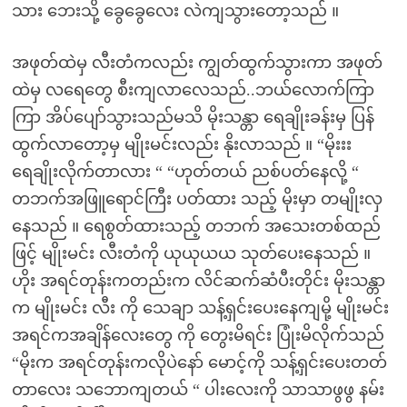
သား ဘေးသို့ ခွေခွေလေး လဲကျသွားတော့သည် ။
အဖုတ်ထဲမှ လီးတံကလည်း ကျွတ်ထွက်သွားကာ အဖုတ်
ထဲမှ လရေတွေ စီးကျလာလေသည်..ဘယ်လောက်ကြာ
ကြာ အိပ်ပျော်သွားသည်မသိ မိုးသန္တာ ရေချိုးခန်းမှ ပြန်
ထွက်လာတော့မှ မျိုးမင်းလည်း နိုးလာသည် ။ “မိုးးး
ရေချိုးလိုက်တာလား “ “ဟုတ်တယ် ညစ်ပတ်နေလို့ “
တဘက်အဖြူရောင်ကြီး ပတ်ထား သည့် မိုးမှာ တမျိုးလှ
နေသည် ။ ရေစွတ်ထားသည့် တဘက် အသေးတစ်ထည်
ဖြင့် မျိုးမင်း လီးတံကို ယုယုယယ သုတ်ပေးနေသည် ။
ဟိုး အရင်တုန်းကတည်းက လိင်ဆက်ဆံပီးတိုင်း မိုးသန္တာ
က မျိုးမင်း လီး ကို သေချာ သန့်ရှင်းပေးနေကျမို့ မျိုးမင်း
အရင်ကအချိန်လေးတွေ ကို တွေးမိရင်း ပြုံးမိလိုက်သည်
“မိုးက အရင်တုန်းကလိုပဲနော် မောင့်ကို သန့်ရှင်းပေးတတ်
တာလေး သဘောကျတယ် “ ပါးလေးကို သာသာဖွဖွ နမ်း