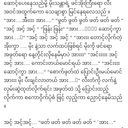
ဆောင့်ပေးနေသည်မို့ မိုးသန္တာရဲ့ ဖင်အိုးကြီးရော လီး
အဝင်အထွက်ကော သေချာစွာ မြင်နေရလေသည် ။
“အား….အီးးးး အား….“ “ဖွတ် ဖွတ် ဖွတ် ဖတ် ဖတ် ဖတ် “
“အင့် အင့် အင့် “ “ဖြန်း ဖြန်း“ “အား….းးးး ဆောင့်ကွာ
အား….း“ “အင့် အင့် အင့် အင့် “ “အားးး တောင့်လိုက်တဲ့
အိုးကွာ …. မိုး နဲ့သာ လက်ထပ်ဖြစ်ရင် မိုးကို ဖင်ရော
အဖုတ်ရော နေ့တိုင်းလိုနေမိမှာပဲ အားးး“ “အင်းးးးး အင့်
အင့် အား…. ကောင်းတယ်မောင်ရယ် အား….“ “အင်းးးး
ဆောင့်ကွာ အား….“ “စောက်ဖုတ်ထဲ ပြောင်းဦးမယ်မောင်
အားးး မိုး ပီးချင်လာတယ် အား….း“ လီးတံကို လက်နဲ့
လှမ်းဆွဲထုတ်လိုက်ရင်း အဖုတ်ထဲ သို့ ပြောင်းထည့်
လိုက်ကာ စကောဝိုက်ပုံစံ ဖြင့် လှည့်ကာ ညှောင့်နေမိသည်
။
အင့် အင့်အင့်… “ဖတ် ဖတ် ဖတ် ဖတ် ဖတ် “ `အား…“