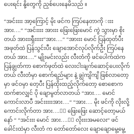
ပေးရင်း နို့တွေကို ညှစ်ပေးနေမိသည် ။
“အင်းးးး အာ့ကြောင့် မိုး ဖင်က ကြပ်နေတာကို းးး
အား….“ “အင်းးးး အားးး ဖြေးဖြေးမောင် ကွဲ သွားမှာ စိုး
တယ် အားးးရှီးးးးး“အား….“ “အားးး မောင် ပြန်ထုတ်ပီး
အဖုတ်ထဲ ပြန်သွင်းပီး ချောအောင်လုပ်လိုက်ဦး ကြပ်နေ
တယ် အား….“ မျိုးမင်းလည်း လီးတံကို ဖင်ပေါက်ထဲက
ပြန်ချွတ်ကာ စောက်ဖုတ်ထဲ လေးငါးချက်ဆောင့်ပေးလိုက်
တယ် လီးတံမှာ စောက်ရည်များ နဲ့ ချွဲကျိကျိ ဖြစ်လာတော့
မှာ ဖင်ဝမှာ တေ့ပီး ပြန်ထိုးထည့်လိုက်တော့ စောစောက
ထက်စာလျှင် ပို ချောမွတ်လာတယ် “အား…. မောင်
ကောင်းလာပီ အင်းးးးးအား….“ “အား…. မိုး ဖင်ကို လိုးလို့
ကောင်းလိုက်တာ အား….းး ဖြေးဖြေး ဆောင့်တော့မယ်
နော် “ “အင်းးး မောင် အား….းး လိုးးးအမလေး“ ဖင်
ခေါင်းထဲမှာ လီးတံ က တော်တော်လေး ချောချောမွေ့မွေ့