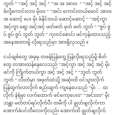
ဘွတ် “ “အင့် အင့် အင့် “ “အ အ အားးး “ “အင့် အင့် အင့်
ခံလို့ကောင်းလား မိုးးးး “ “အင်း ကောင်းတယ်မောင် အားးး
အ ဆောင့် ပေး မိုး ခံနိုင်တယ် ဆောင့်ဆောင့် “ “အင့်ကွာ
အင့်ကွာ ရော့ အင့်အင့် ဖတ်ဖတ် ဖုတ် ဖတ် ဘွတ် “ “ဇွပ် ဇွ
ပ် ဇွပ် ဇွပ် ဘွတ် ဘွတ် “ ကုတင်စောင်း ဖင်ကုန်းထားသည့်
အနေအထားမို့ လိုးရသည်မှာ အားရှိလှသည် ။
ငယ်ချစ်တွေ အခုမှ တဖန်ပြန်တွေ့ ပြန်လိုးရသည်မို့ စိတ်
တွေ တအားထန်နေလေသည် “အင့်ကွာ အင့် အင့် အင့် မိုး
ဖင်ကို ကြိုက်တယ်ကွာ အင့် အင့် အင့် “ “ဘွတ် ဘွတ်
ဘွတ် “ လီးတံမှာ အဖုတ်ထဲသို့ အဆုံးထိ ဝင်သွားလိုက်
ပြန်ထွက်လာလိုက် စည်းချက် ကျနေပေသည် “မိုး … ထ
လိုက် နံရံမှာ လက်ထောက် ဖင်ကော့ပေးးး“ “အင်းးးးး“ မိုး
သန္တာ မတ်တပ်ရပ်လိုက်ပီး ထမီကို ပါ ချွတ်ချလိုက်ကာ
အောက်ခံပင်တီလေးကိုလည်း အောက်ထိ ချွတ်ချလိုက်