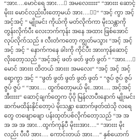
“အား….မောင်ရေ အား….း အမလေးးးးး“ “အားးး ဆောင့်
မိုးးး မောင်လည်းပီးတော့မယ် အား….းး“ “အင့် ကွာ အင့်
အင့်အင့် “ မျိုးမင်း ကိုယ်ကို မတ်လိုက်ကာ မိုးသန္တာကို
တွန်းလိုက်ပီး လေးဘက်ကုန်း အနေ အထား ဖြစ်အောင်
လုပ်လိုက်သည် ။ လီးတံကတော့ ကျွတ်မသွား “အင့် အင့်
အင့် အင့် “ နောက်ကနေ ခါးကို ကိုင်ပီး အားကုန်ဆောင့်
လိုးတော့သည် “အင့်အင့် ဖတ် ဖတ် ဖွတ် ဖွတ် “ “အား….း
မောင် အားးး ထိတယ် အားးး အမလေး“ “အင့် အင့် အင့်
ရော့ကွာ အင့် “ “ဖွတ် ဖွတ် ဖွတ် ဖွတ် ဖွတ် “ “ဇွပ် ဇွပ် ဇွပ်
ဇွပ် ဇွပ် “ “အား…. ထွက်တော့မယ် မိုး..အား…. အင့်အင့်
အီးးးးး“ ဆောင့်ချက်တွေက ပိုပို မြန်လာပီးနောက် မျိုးမင်း
ဆက်မထိန်းနိုင်တော့ပဲ မိုးသန္တာ ဆောက်ဖုတ်ထဲသို လရေ
တွေ တဖျောဖျော ပန်းထုတ်ပစ်လိုက်တော့သည် “အ အ
အ အ အ အား…ထွက်ကုန်ပီ မိုးးးအား….“ “အားးး မိုး
လည်း ပီးပီ အား…. ကောင်းတယ် အား….“ နှစ်ယောက်