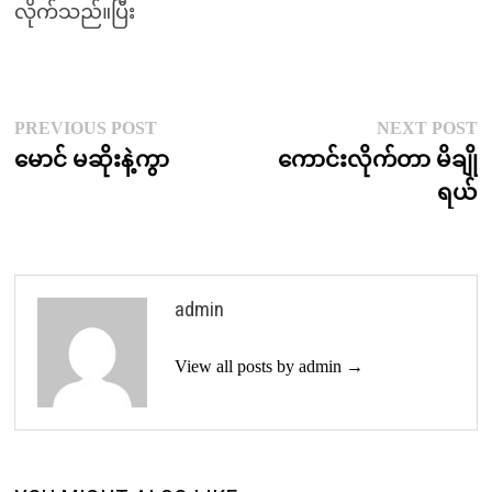
လိုက်သည်။ပြီး
Post
Previous
N
PREVIOUS POST
NEXT POST
post:
p
မောင် မဆိုးနဲ့ကွာ
ကောင်းလိုက်တာ မိချို
navigation
ရယ်
admin
View all posts by admin →