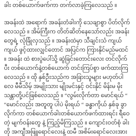
ခါး တစ်ယောက်ဖက်ကာ တက်လာခဲ့ကြလေသည် ။
အခန်းထဲ အရောက် အခန်းတံခါးကို သေချာစွာ ပိတ်လိုက်
လေသည် ။ အိမ်ကြီးက တိတ်ဆိတ်နေသော်လည်း အခန်း
တွေရဲ့ လုံခြုံလှသည် ။ အခန်းထဲမှာ သီချင်းသံ ကျယ်
ကျယ် ဖွင့်ထားလျှင်တောင် အပြင်က ကြားနိုင်မည်မထင်
။ အခန်း ထဲ စားပွဲပေါ်သို့ ဆွဲခြင်းတောင်းလေး တင်လိုက်
ပီး တစ်ယောက်နဲ့တစ်ယောက် တင်းကြပ်စွာ ဖက်ထားကြ
လေသည် ။ ထို နှစ်ဦးသည်က အခြားသူများ မဟုတ်ပါ
လေ မီမီသိမ့် အမျိုးသား မျိုးမင်းနှင့် ဝင်းနိုင် မိန်းမ မိုး
သန္တာတို့ပင်ဖြစ်လေသည် ။ “လွမ်းလိုက်တာ မောင်ရယ် “
“မောင်လည်း အတူတူ ပါပဲ မိုးရယ် “ ခန္ဓာကိုယ် နှစ်ခု ခွာ
လိုက်ကာ တစ်ယောက်ခါးတစ်ယောက်ဖက်ထားရင်း ရီဝေ
တဲ့ မျက်ဝန်းတွေ နဲ့ ကြည့်မိကြသည် ။ ကျောင်းဝတ်စုံ ခါး
တို အကျီအဖြူရောင်လေးနဲ့ ထမီ အစိမ်းရောင်လေးအား