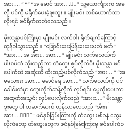
အား…. “ ““ “အ မောင် အား….းး“ သူ့ယောင်္ကျားက အခု
လို ဖင်ကို မရိုက်ပေးခဲ့ဖူးဘူး ။ မျိုးမင်း တစ်ယောက်သာ
လိုးရင် ဖင်ရိုက်တတ်လေသည် ။
မိုးသန္တာဖင်ကြီးမှာ မျိုးမင်း လက်ဝါး ရိုက်ချက်ကြောင့်
တုန်ခါသွားသည် ။ “ဖြောင်းးးးးးဖြန်းးးးးးးးးဖတ် ဖတ် “
“အား…. အ အီးးး.. အား….“ မျိုးမင်း လက်ခလယ်ကို
ပါးစပ်ထဲ ထိုးထည့်ကာ တံတွေး စွပ်လိုက်ပီး မိုးသန္တာ ဖင်
ပေါက်ထဲ အဆုံးထိ ထိုးထည့်ပစ်လိုက်သည် “အား… “ “အ
မလေးးးး အား…. မောင်ရေ အား….“ လက်ခလယ်ကို ဖင်
ခေါင်းထဲမှာ ကွေးလိုက်ဆန့်လိုက် လုပ်ရင်း မွှေထိုးပေးကာ
အထုတ်အသွင်း လုပ်ပေးလိုက်သည် “အားးး….“ မိုးသန္တာ
ဒူးတွေ ပါ တဆက်ဆက် တုန်လာလေသည် “အီးးး
အား….းးးး“ ဖင်နှစ်ခြမ်းကြားကို တံတွေး ပစ်ခနဲ ထွေး
လိုက်တော့ တံတွေးတွေက ဖင်နှစ်ခြမ်းကြားမှ ဖင်ပေါက်ဝ