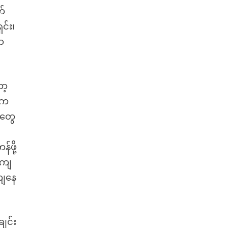
က်
င်း၊
ာ
ာ့
ားက
းတွေ
်ဖို့
 ကျ
ကျနေ
ျင်း