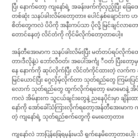
ပြီ၊ နောက်တော့ ကျနော်ရဲ့ အခန်းဖက်ကိုလှည့်ပြီး ခြေ
တစ်ဆုံး သနပ်ခါးလိမ်းတော့တာ။ ပေါင်နှစ်ချောင်းက ဟလိုက
စိတ်တွေကလဲ ပိပိကို အနီးကပ်သာ ပိုလို့ မြင်ချင်လ
တောင်နေတဲ့ လိင်တံကို ကိုင်မိလိုက်တော့တာပေါ့။
အန်တီအေးမာက သနပ်ခါးလိမ်းပြီး မတ်တပ်ရပ်လိုက်တေ
တာ၊ဒီလိုနဲ့ပဲ ဘော်လီဝတ်၊ အပေါ်အင်္ကျ ီဝတ် ပြီးတော
နေ နောက်ကို ဆုပ်လိုက်ပြီး လိင်တံကိုင်ထားတဲ့ လက်က
မြင်ယောင်ပြီး ဂွေလှိမ့်လိုက်တာ သုတ်ရည်တွေ ကြမ်းပ
လောက် သုတ်ရည်တွေ ထွက်လိုက်ရတော့ မောမောနဲ့ အိပ်ပျော
ကလဲ အိမ်နားက သူငယ်ချင်းတွေနဲ့ ညနေပိုင်းမှာ ချိန်
နော်ကို အော်ခေါ်သံကြားလိုက်ရတော့အန်တီအေးမာက ကျနေ
တဲ့ ကျနော်ရဲ့ သုတ်ရည်စက်တွေကို မေးတော့တာ။
ကျနော်လဲ ဘာပြန်ဖြေရမှန်းမသိ ရှက်နေမိတော့တာပေါ့၊ အ