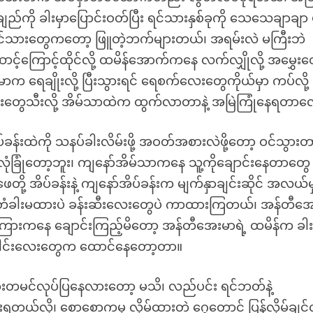
ျည်ကို ခါးမှာပြောင်းဝတ်ပြီး ရင်သားနှစ်ခုကို သေသေချာချာ 
ရင်သားတွေကတော့ ဖြူတဲ့ဘက်များတယ်၊ အရမ်းလဲ မကြီးဘဲ
င့်ကြောင့်ထိုင်လို့ ထမိန်အောက်ကနေ လက်လျှိုလို့ အမွှေးတ
မာက ရေချိုးလို့ ပြီးသွားရင် ရေစက်လေးတွေကိုယ်မှာ ကပ်လို့ 
ာ ချွေးတွေသီးလို့ အိမ်သာထဲက ထွက်လာတာနဲ့ အမြဲကြုံနေရတာ
ပ်ခန်းထဲကို သနပ်ခါးလိမ်းဖို့ အဝတ်အစားလဲဖို့တော့ ဝင်သွားတ
ုံခြုံတော့ဘူး၊ ကျနော်အိမ်သာကနေ သူ့ကိုချောင်းနေတာတွေ ပ
ေတို့ အိပ်ခန်းနဲ့ ကျနော်အိပ်ခန်းက မျက်နှာချင်းဆိုင် အလယ်မ
ော့ တံခါးမထားပဲ ခန်းဆီးလေးတွေပဲ ကာထားကြတယ်၊ အန်တီအ
စကြားကနေ ချောင်းကြည့်မိတော့ အန်တီအေးမာရဲ့ ထမိန်က ခါ
းခေါင်းလေးတွေက ထောင်နေတော့တာ။
များတမင်လုပ်ပြနေလားတော့ မသိ၊ လည်ပင်း ရင်ဘတ်နဲ့
တယ်လို့၊ စောစောကမှ လှိမ့်ထားတဲ့ ဂွေတောင် ပြန်လှိမ့်ချင