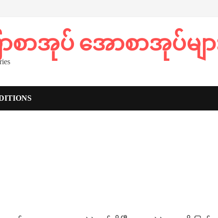
ပြာစာအုပ် အောစာအုပ်မျာ
ies
DITIONS