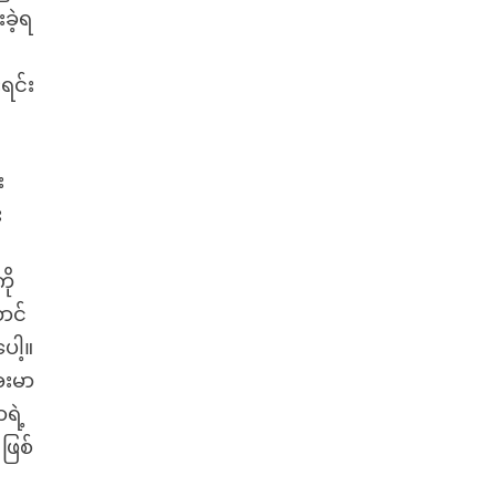
ခဲ့ရ
ရင်း
း
း
ို
ောင်
ေါ့။
ေးမာ
ရဲ့
ဖြစ်