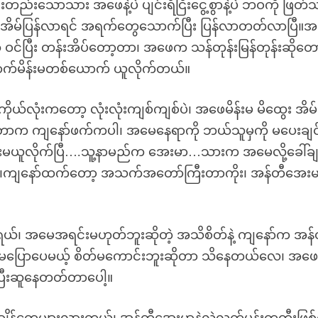
းသောသား အဖေနဲ့ပဲ ပျင်းရိငြီးငွေ့စွာနဲ့ပဲ ဘဝကို ဖြတ်သန
အိမ်ပြန်လာရင် အရက်တွေသောက်ပြီး ပြန်လာတတ်လာပြီ။
ဝင်ပြီး တန်းအိပ်တော့တာ၊ အဖေက သန်တုန်းမြန်တုန်းဆိုတော
ာက်မိန်းမတစ်ယောက် ယူလိုက်တယ်။
ယ်လုံးကတော့ လုံးလုံးကျစ်ကျစ်ပဲ၊ အဖေမိန်းမ မိထွေး အိမ်
တာက ကျနော်ဖက်ကပါ၊ အမေနေရာကို ဘယ်သူမှကို မပေးချင
မယူလိုက်ပြီ….သူ့နာမည်က အေးမာ…သားက အမေလို့ခေါ်ချ
်” တဲ့၊ကျနော်ထက်တော့ အသက်အတော်ကြီးတာကိုး၊ အန်တီအေးမ
ယ်၊ အမေအရင်းမဟုတ်ဘူးဆိုတဲ့ အသိစိတ်နဲ့ ကျနော်က အန်
မပြောပေမယ့် စိတ်မကောင်းဘူးဆိုတာ သိနေတယ်လေ၊ အဖ
်ပြီးဆူနေတတ်တာပေါ့။