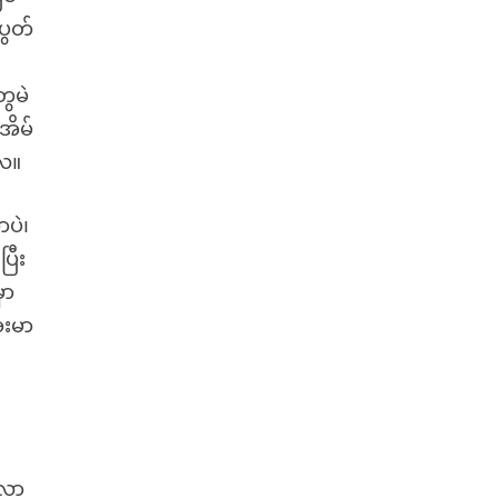
ပွတ်
ွေမဲ
အိမ်
လေ။
ာပဲ၊
ြီး
ှာ
ေးမာ
း
်လာ