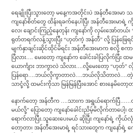
ရေချိုးပြီးသွားတော့ မနေ့ကအတိုင်းပဲ အန်တီအေးမာ သနပ
ကျနော်စိတ်တွေ ထိန်းရခက်နေပါပြီ၊ အန်တီအေးမာရဲ့ ကိုယ
လေ၊ ချောင်းကြည့်နေတုန်း ကျနော်ကို လှမ်းအော်တယ်
ရုတ်တရက်လန့်သွားပြီး “ဟုတ်ကဲ့ အန်တီ” လို့ ပြန်ဖြေရင
မျက်နှာချင်းဆိုင်ထိုင်မိရင်း အန်တီအေးမာက စလို့ 
ပြီလား…. မေးတော့ ကျနော်က ခေါင်းခါပြလိုက်ပြီး ထမ
ယောင်္ကျား ဘာကွာလဲ သိလား….လို့မေးတော့ “ဟုတ်” လိ
ပြန်ရော….ဘယ်လိုကွာတာလဲ….ဘယ်လိုသိတာလဲ….တဲ့၊ က
သာငုံ့လို့ ထမင်းကိုသာ မြန်မြန်ပြီးအောင် စားနေမိတော
နောက်တော့ အန်တီက ….သားက အရွယ်ရောက်ပြီ……ထမင်
မယ်လို့” ပြောတော့ ကျနော်ခေါင်းညိမ့်မိလိုက်တာပေါ
ရောက်လာပြီး.သူဆေးပေးမယ် ဆိုပြီး ကျနော်ရဲ့ ကိုယ
တော့တာ၊ အန်တီအေးမာရဲ့ ရင်သားတွေက ကျနော်ရဲ့ ကျေ