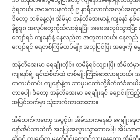
၁၀ တန်းစာမေးပွဲတွေပြီးတော့ ကျနော်အိမ်မှာရှိလာတဲ
ခဲ့ရတယ်၊ အဖေကမနက်ဆို ၉ နာရီလောက်အလုပ်အတွက် အ
ဒီတော့ တစ်နေ့လုံး အိမ်မှာ အန်တီအေးမာနဲ့ ကျနော် နှ
နိစ္စဒူ၀ အလုပ်တွေကိုသိလာခဲ့ရပြီ၊ အဖေအလုပ်သွားပြီ
ကျော်ရင် ကျနော်နဲ့ နေလည်စာ အတူစားတယ်၊ နေလည် 
ကျော်ရင် ရေတစ်ကြိမ်ထပ်ချိုး အလှပြင်ပြီး အဖေ့ကို မ
အန်တီအေးမာ ရေချိုးတိုင်း ထမိန်ရင်လျားပြီး အိမ်
ကျနော်ရဲ့ ရင်ထဲစိတ်ထဲ တစ်မျိုးကြီးခံစားလာရတယ်၊ အဖ
တကယ်တမ်း ကျနော်နဲ့က ဘာမှမတော်လို့စိတ်ထဲခံစားမိတ
တာပေါ့၊ ဒီတော့ အန်တီအေးမာ ရေချိုးရင် ချောင်းကြည
အပြင်ဘက်မှာ သုံးဘက်ကာထားတာ။
အိမ်ဘက်ကတော့ အပွင့်ပဲ၊ အိမ်သာကနေဆို ရေချိုးနေ
နော်အိမ်သာထဲကို အပြေးအလွှားသွားတာပေါ့၊ အိမ်သာ
ဆိုရင် ကျနော်က မနက်ပိုင်းကျောင်သွားနေတော့ အိမ