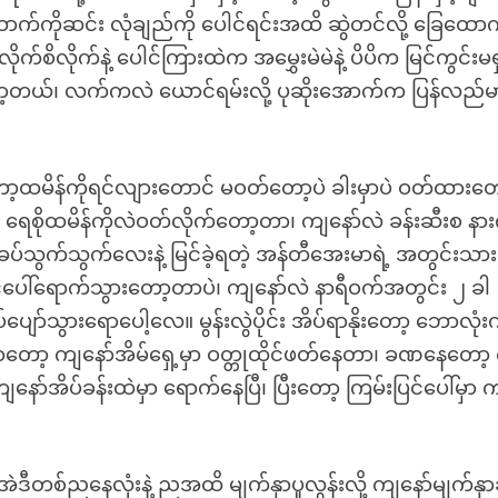
ထောက်ကိုဆင်း လုံချည်ကို ပေါင်ရင်းအထိ ဆွဲတင်လို့ ခြေထော
်စိလိုက်နဲ့ ပေါင်ကြားထဲက အမွှေးမဲမဲနဲ့ ပိပိက မြင်ကွင်းမရှ
ာတော့တယ်၊ လက်ကလဲ ယောင်ရမ်းလို့ ပုဆိုးအောက်က ပြန်လည်မ
ာ့ထမိန်ကိုရင်လျားတောင် မဝတ်တော့ပဲ ခါးမှာပဲ ဝတ်ထားတေ
့မှ ရေစိုထမိန်ကိုလဲဝတ်လိုက်တော့တာ၊ ကျနော်လဲ ခန်းဆီးစ န
 ခပ်သွက်သွက်လေးနဲ့ မြင်ခဲ့ရတဲ့ အန်တီအေးမာရဲ့ အတွင်းသာ
ြင်ပေါ်ရောက်သွားတော့တာပဲ၊ ကျနော်လဲ နာရီဝက်အတွင်း ၂ ခါ
်သွားရောပေါ့လေ။ မွန်းလွဲပိုင်း အိပ်ရာနိုးတော့ ဘောလုံးကန
းထာတော့ ကျနော်အိမ်ရှေ့မှာ ဝတ္တုထိုင်ဖတ်နေတာ၊ ခဏနေတော့
ာ်အိပ်ခန်းထဲမှာ ရောက်နေပြီ၊ ပြီးတော့ ကြမ်းပြင်ပေါ်မှာ 
ဲဒီတစ်ညနေလုံးနဲ့ ညအထိ မျက်နှာပူလွန်းလို့ ကျနော်မျက်နှာခ