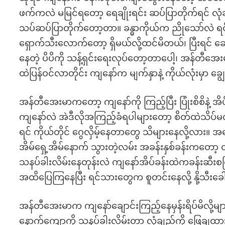
ဖက်ကလဲ မမြင်ရတော့ ရေချိုးရင်း ဆပ်ပြာတိုက်ရင် လုံခ
သပ်ဆပ်ပြာတိုက်တော့တာ။ ခန္ဓာကိုယ်က ညိုသော်လဲ 
ရှောက်သီးလောက်တော့ ရှိမယ်လို့ထင်မိတယ်၊ ပြီးရင် ဆော
နေတဲ့ ပိပိကို သန့်ရှင်းရေးလုပ်တော့တာပေါ့၊ အန်တီအေး
ထဲပြန်ဝင်လာတိုင်း ကျနော်က မျက်နှာနဲ့ ကိုယ်လုံးမှ
အန်တီအေးမာကတော့ ကျနော်ကို ကြည့်ပြီး ပြုံးစိစိနဲ့ အိ
ကျနော်လဲ အဲဒီလိုအကြည့်ခံရပါများတော့ စိတ်ထဲသိပ်မလ
ရင် ကိုယ်တိုင် ဂွေလှိမ့်နေတာတွေ သိများနေလို့လား။ အဖ
အိမ်ရှေ့အိမ်နောက် သွားတဲ့လမ်း အခန်းနှစ်ခန်းကတ
သနပ်ခါးလိမ်းနေတုန်းလဲ ကျနော်အိပ်ခန်းထဲကခန်းဆီး
အထိပြေကြနေပြီး ရင်သားတွေက စူတင်းနေလို့ နို့သီ
အန်တီအေးမာက ကျနော်ချောင်းကြည့်နေမှန်းရိပ်မိလို့
နောက်ကျောကို သနပ်ခါးလိမ်းတာ လုံချည်ကို ဖြေချထားရ