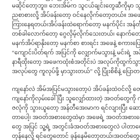
မဆိုင်တော့ဘူး၊ ဘေးအိမ်က သူငယ်ချင်းတွေဆီကိုမှာ 
ညစာစားလို့ အိပ်ခန်းတော့ ဝင်နေလိုက်တော့တယ်။ အဖေ
ကြားနေရတယ်၊အိပ်ခန်းထဲရောက်တော့ မနက်ပိုင်း အန်တီအ
တစ်ခါလောက်တော့ ဂွေလှိမ့်လိုက်သေးတယ်၊ နောက်တော့ 
မနက်အိပ်ရာနိုးတော့ မနက်စာ စားရင်း အဖေနဲ့ စကာ
“ကျောင်းပိတ်ရက် အပြင်ကို လျှောက်မသွားနဲ့ မင်းရဲ့ အ
နာရီထိုးတော့ အဖေကထုံးစံအတိုင်းပဲ အလုပ်ကိုထွက်
အလုပ်တွေ ကူလုပ်ဖို့ မှာသွားတယ်” လို့ ပြုံးစိစိနဲ့ ပြ
ကျနော်လဲ အိမ်အပြင်မသွားတော့ပဲ အိပ်ခန်းထဲဝင်လို့ 
ကျနော်ကိုလှမ်းခေါ်ပြီး သူလျှော်ထားတဲ့ အဝတ်တွေကိ
ဇလုံကို သွားယူတော့ အန်တီအေးမာက ရင်လျားပြီး ဆောင့်က
တာပေါ့၊ အဝတ်အစားတွေထဲမှာ အဖေရဲ့ အဝတ်အစားတွ
တွေ အပြင် သူ့ရဲ့ အတွင်းခံအဝတ်အစားတွေလဲ ပါတာပေါ့၊ 
တုန်နေလို့ ရင်တွေတောင် ခုန်နေမိတော့တယ်၊အဝတ်တွေလ