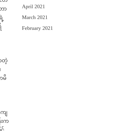
စ်လာ
April 2021
်တာ
March 2021
ဲ့
ီ
February 2021
တဲ့
၊
ာမိ
 ကျ
န်းက
င်