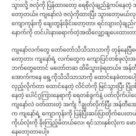
သွားလို့ ဇလုံကို ပြန်ထားတော့ ရေစိုလုံချည်နဲ့ကပ်နေတဲ
တော့တယ်။ ကျနော်လဲ ဇလုံကိုထားပြီး သွားတော့မယ်လုပ်
ကျောကုန်းကို ချေးတွန်းခိုင်းတော့တာ၊ ရင်လျားလုံချည်
နောက်ကို တင်ပါးနားရောက်တဲ့အထိလျှော့ချပေးထားတာ
ကျနော်လက်တွေ တော်တော်သိသိသာသာကို တုန်နေပြီလေ၊ 
တော့တာ၊ ကျနော်ရဲ့ လက်တွေက ကျောပြင်တစ်ခုလုံးအန
ဘက်တွေတောင် မတော်တဆ ထိမိသွားခဲ့ရတယ်။ အန်တီအေ
အောက်ကနေ ရှေ့ကိုသိသိသာသာကို ထောင်နေခဲတာပေါ့၊ဆ
လှည့်လိုက်တာ ထောင်နေတဲ့ လိင်တံကို မြင်သွားပြီး ပြုံး
နေတဲ့ ပေါင်ဂွကြားနေရာကို ရေတစ်ခွက်နဲ့ ပတ်လိုက်ပ
ကျနော်လဲ ဝတ်ထားတဲ့ အင်္ကျ ီချွတ်လိုက်ပြီး အန်တီအ
က ကျနော်ရဲ့ ကျောကုန်းကို ပြန်ပြီးဆပ်ပြာတိုက်ပေး
ကိုယ်လုံးကို ခိုးကြည့်မိတယ်လေ၊ ရင်သားနှစ်လုံးက ဖောင
နေတော့တာပေါ့။