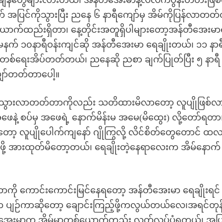
့အချိန်တွေများလားတယ်၊ အန်တီအေးမာနဲ့လဲလက်ပွန်းတတီးဖြ
ပြင်ကိုသွားပြီး ညနေ ၆ နာရီကျော်မှ အိမ်ကိုပြန်လာတတ
စ်ယောက်ထည်းရှိတာ၊ နေ့တိုင်းအတူရှိပါများတော့အန်တီအေးမာရ
း မနက် ၁၀နာရီဝန်းကျင်ဆို အန်တီအေးမာ ရေချိုးတယ်၊ ၁၁ နာရ
တစ်ရေးအိပ်တတ်တယ်၊ ညနေဆို ညစာ ချက်ပြုတ်ပြီး ၅ နာရီ
ျှော်တတ်တာပေါ့။
ထဲမှာသွားလာတတ်တာကိုလည်း သတိထားမိလာတော့ လူပျိုဖြစ်လာ
ေနဲ့ စပ်မှ အဖေရဲ့ နောက်မိန်းမ အမေ(မိထွေး) လို့တော်ရတာ
ော့ လူပျိုပေါက်ကျနော် ဂျိုကြွလို့ လိင်စိတ်တွေတောင် ထလ
့်ဖို့ အားထုတ်မိတော့တယ်၊ ရေချိုးတဲ့နေရာလေးက အိမ်နောက်
တာကို ကောင်းကောင်းမြင်နေရတော့ အန်တီအေးမာ ရေချိုးရင်
က ပျဉ်ကာဆိုတော့ ချောင်းကြည့်ဖို့ကလွယ်တယ်လေ၊အရင်တု
်တီအေးမာက အိမ်မှာတစ်ယောက်တည်း လွတ်လပ်ပုံရတယ်၊ အပြ