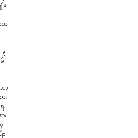
ိုး
ရာထဲ
၊ ၉
မ်
တော့
စား
ေရ
စား
ွေ
ီး