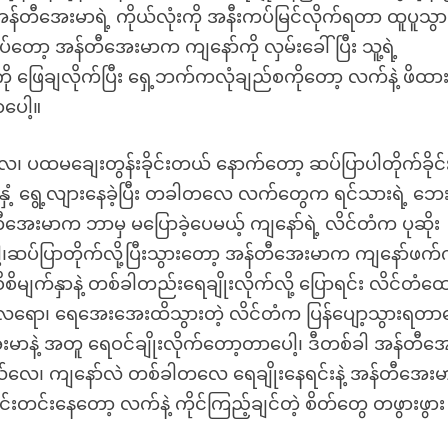
့ အန်တီအေးမာရဲ့ ကိုယ်လုံးကို အနီးကပ်မြင်လိုက်ရတာ ထူပူသွား
တော့ အန်တီအေးမာက ကျနော်ကို လှမ်းခေါ်ပြီး သူ့ရဲ့
ကို ဖြေချလိုက်ပြီး ရှေ့ဘက်ကလုံချည်စကိုတော့ လက်နဲ့ ဖိထား
ပေါ့။
ပထမချေးတွန်းခိုင်းတယ် နောက်တော့ ဆပ်ပြာပါတိုက်ခိုင်
ှံ့ ရွေ့လျားနေခဲ့ပြီး တခါတလေ လက်တွေက ရင်သားရဲ့ ဘေ
းမာက ဘာမှ မပြောခဲ့ပေမယ့် ကျနော်ရဲ့ လိင်တံက ပုဆိုး
ပ်ပြာတိုက်လို့ပြီးသွားတော့ အန်တီအေးမာက ကျနော်ဖက်က
စိစိမျက်နှာနဲ့ တစ်ခါတည်းရေချိုးလိုက်လို့ ပြောရင်း လိင်တံထ
ါလေရော၊ ရေအေးအေးထိသွားတဲ့ လိင်တံက ပြန်ပျော့သွားရတာပ
ေးမာနဲ့ အတူ ရေဝင်ချိုးလိုက်တော့တာပေါ့၊ ဒီတစ်ခါ အန်တီအ
တယ်လေ၊ ကျနော်လဲ တစ်ခါတလေ ရေချိုးနေရင်းနဲ့ အန်တီအေးမာ
်းတင်းနေတော့ လက်နဲ့ ကိုင်ကြည့်ချင်တဲ့ စိတ်တွေ တဖွားဖွား 