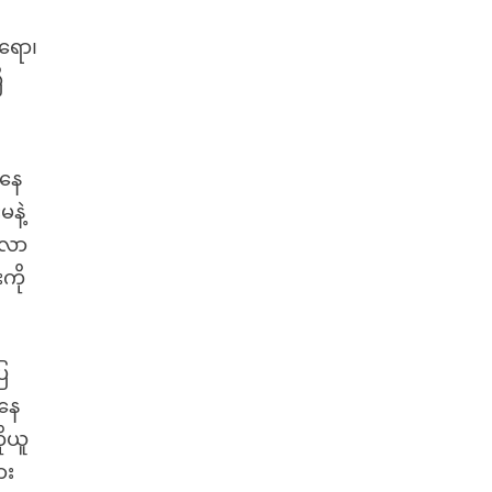
ိရော၊
ီ
ရနေ
နဲ့
်လာ
ကို
ြ
ကနေ
ိုယူ
ား