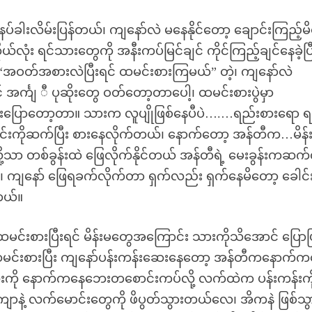
်ခါးလိမ်းပြန်တယ်၊ ကျနော်လဲ မနေနိုင်တော့ ချောင်းကြည့်မ
်လုံး ရင်သားတွေကို အနီးကပ်မြင်ချင် ကိုင်ကြည့်ချင်နေခဲ့ပြ
၊ “အဝတ်အစားလဲပြီးရင် ထမင်းစားကြမယ်” တဲ့၊ ကျနော်လဲ
် အင်္ကျ ီ ပုဆိုးတွေ ဝတ်တော့တာပေါ့၊ ထမင်းစားပွဲမှာ
စကားပြောတော့တာ။ သားက လူပျိုဖြစ်နေပီပဲ….…ရည်းစားရော 
င်းကိုဆက်ပြီး စားနေလိုက်တယ်၊ နောက်တော့ အန်တီက…မိန်းမ
ု့သာ တစ်ခွန်းထဲ ဖြေလိုက်နိုင်တယ် အန်တီရဲ့ မေးခွန်းကဆက
ျနော် ဖြေရခက်လိုက်တာ ရှက်လည်း ရှက်နေမိတော့ ခေါင်း
့တယ်။
းစားပြီးရင် မိန်းမတွေအကြောင်း သားကိုသိအောင် ပြောပ
့၊ ထမင်းစားပြီး ကျနော်ပန်းကန်းဆေးနေတော့ အန်တီကနောက်
်လုံးကို နောက်ကနေဘေးတစောင်းကပ်လို့ လက်ထဲက ပန်းကန်းက
ာနဲ့ လက်မောင်းတွေကို ဖိပွတ်သွားတယ်လေ၊ အိကနဲ ဖြစ်သွ