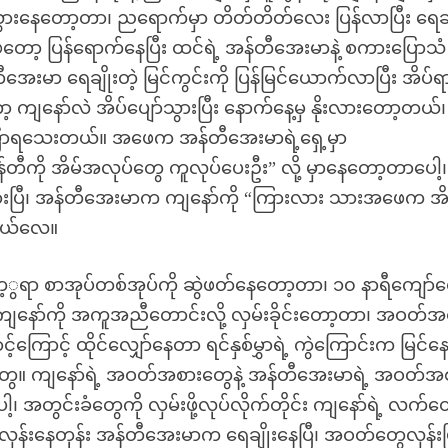
သွားနေတော့တာ၊ ညရောက်မှာ တိတ်တိတ်လေး ပြန်လာပြီး ရေချ
တော့ ပြန်ရောက်နေပြီး ထင်ရဲ့ အန်တီအေးမာနဲ့ စကားပြောသံ
ေးမာ ရေချိုးတဲ့ မြင်ကွင်းကို ပြန်မြင်ယောက်လာပြီး အိပ်
ကျနော်လဲ အိပ်ပျော်သွားပြီး နောက်နေ့မှ နိုးလားတော့တယ်၊
းပြောရသေးတယ်။ အဖေက အန်တီအေးမာရဲ့ရှေ့မှာ
န်တီကို အိမ်အလုပ်တွေ ကူလုပ်ပေးဦး” လို့ မှာနေတော့တာပေါ့
သွားပြီ၊ အန်တီအေးမာက ကျနော်ကို “ကြားလား သားအဖေက အိ
ောတယ်လေ။
တေ့ွရာ စာအုပ်တစ်အုပ်ကို ဆွဲဖတ်နေတော့တာ၊ ၁၀ နာရီကျော်
ု ကျနော်ကို အကူအညီတောင်းလို့ လှမ်းခိုင်းတော့တာ၊ အဝတ်အ
ြောင့် ထိုင်လျှော်နေတာ ရင်နှစ်မွှာရဲ့ ကွဲကြောင်းက မြင်န
ေ။ ကျနော်ရဲ့ အဝတ်အစားတွေနဲ့ အန်တီအေးမာရဲ့ အဝတ်အ
အတွင်းခံတွေကို လှမ်းဖို့လုပ်လိုက်တိုင်း ကျနော်ရဲ့ လက်တ
ှန်းနေတုန်း အန်တီအေးမာက ရေချိုးနေပြီ၊ အဝတ်တွေလှန်းပြ