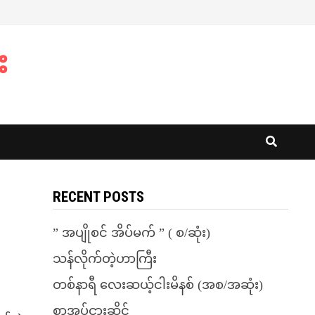
း
RECENT POSTS
” အပျိုစင် အိပ်မက် ” ( စ/ဆုံး)
သန်လိုက်တဲ့ဟာကြီး
တစ်နာရီ လေးဆယ့်ငါးမိနစ် (အစ/အဆုံး)
စာအုပ်ငှားဆိုင်