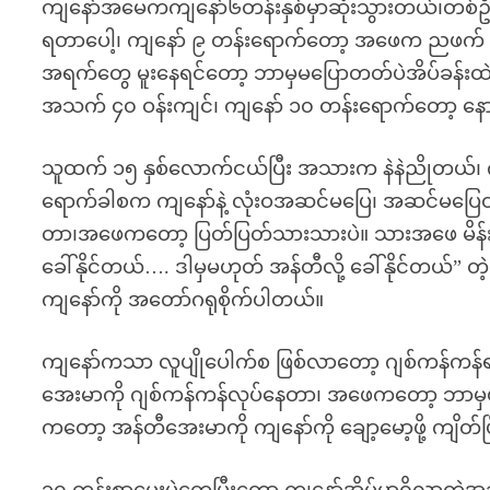
ကျနော်အမေကကျနော်၆တန်းနှစ်မှာဆုံးသွားတယ်၊တစ်ဦးတည်
ရတာပေါ့၊ ကျနော် ၉ တန်းရောက်တော့ အဖေက ညဖက် 
အရက်တွေ မူးနေရင်တော့ ဘာမှမပြောတတ်ပဲအိပ်ခန်းထဲ 
အသက် ၄၀ ဝန်းကျင်၊ ကျနော် ၁၀ တန်းရောက်တော့ နေ
သူထက် ၁၅ နှစ်လောက်ငယ်ပြီး အသားက နဲနဲညိုတယ်၊ ကို
ရောက်ခါစက ကျနော်နဲ့ လုံးဝအဆင်မပြေ၊ အဆင်မပြေ
တာ၊အဖေကတော့ ပြတ်ပြတ်သားသားပဲ။ သားအဖေ မိန်း
ခေါ်နိုင်တယ်…. ဒါမှမဟုတ် အန်တီလို့ ခေါ်နိုင်တယ
ကျနော်ကို အတော်ဂရုစိုက်ပါတယ်။
ကျနော်ကသာ လူပျိုပေါက်စ ဖြစ်လာတော့ ဂျစ်ကန်ကန်ရ
အေးမာကို ဂျစ်ကန်ကန်လုပ်နေတာ၊ အဖေကတော့ ဘာမှ
ကတော့ အန်တီအေးမာကို ကျနော်ကို ချော့မော့ဖို့ ကျိတ