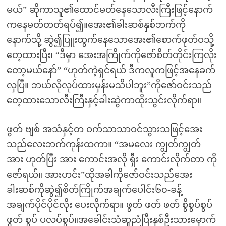
မယ်” ဆိုကာသူ၏ထောင်မတ်နေသောလီးကြီးဖြင့်နောက်
ကနေမတ်တတ်ရပ်၍။အေး၏ခါးဆစ်နှစ်ဘက်ကို
နောက်သို့ ဆွဲ၍ပြူးထွက်နေသောအေး၏စောက်ဖုတ်ဝသို့
တေ့ထားပြီး၊ “ဒီမှာ အေးအကြိုက်ကိုဇော်စိတ်တိုင်းကြလိုး
တော့မယ်နော်” “ဟုတ်ကဲ့ရှင်ရယ် ဒီကလူကဖြင့်အနေခက်
လှပြီ။ ဘယ်လိုလုပ်ထားမှန်းမသိပါဘူး”ကိုဇော်ဝင်းသည်
တေ့ထားသောလီးကြီးနှင့်ခါးဆွဲကာထိုးသွင်းလိုက်ရာ။
ဖွတ် ဗျစ် အသံနှင့်တ ဝက်သာသာဝင်သွားသဖြင့်အေး
သည်လေးဘက်ကုန်းထကာ။ “အမလေး ကျွတ်ကျွတ်
အား ဟုတ်ပြီး အား ကောင်းအလို ရှီး ကောင်းလိုက်တာ ကို
ဇော်ရယ်။ အားဟင်း”ထိုအခါကိုဇော်ဝင်းသည်အေး
ခါးဆစ်ကိုဆွဲ၍စိတ်ကြိုက်အချက်ပေါင်း၆၀-ခန့်
အချက်ပိုင်ပိုင်လိုး ပေးလိုက်ရာ။ ဖွတ် ဖတ် ဖတ် စွိစွပ်စွပ်
ဖွတ် စွပ် ပလပ်စွပ်။အခေါင်းသံဆူညံပြီးနှစ်ဦးသားမှောက်