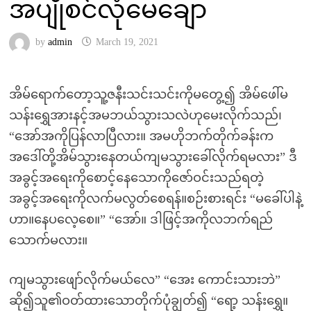
အပျိုစင်လုံမေချော
by
admin
March 19, 2021
အိမ်ရောက်တော့သူ့ဇနီးသင်းသင်းကိုမတွေ့၍ အိမ်ဖေါ်မ
သန်းရွှေအားနင့်အမဘယ်သွားသလဲဟုမေးလိုက်သည်၊
“အော်အကိုပြန်လာပြီလား။ အမဟိုဘက်တိုက်ခန်းက
အဒေါ်တို့အိမ်သွားနေတယ်ကျမသွားခေါ်လိုက်ရမလား” ဒီ
အခွင့်အရေးကိုစောင့်နေသောကိုဇော်ဝင်းသည်ရတဲ့
အခွင့်အရေးကိုလက်မလွတ်စေရန်။စဉ်းစားရင်း “မခေါ်ပါနဲ့
ဟာ။နေပလေ့စေ။” “အော်။ ဒါဖြင့်အကိုလဘက်ရည်
သောက်မလား။
ကျမသွားဖျော်လိုက်မယ်လေ” “အေး ကောင်းသားဘဲ”
ဆို၍သူ၏ဝတ်ထားသောတိုက်ပုံချွတ်၍ “ရော့ သန်းရွှေ။