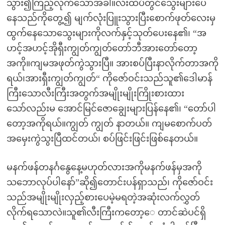
သွား၍ကြည့်လိုက်သောအခါ။လီးထိပ်တွင်သွေးများပေ
နေသည်ကိုတွေ့၍ မျက်လုံးပြူးသွားပြီးစောက်ဖုတ်လေးမှ
ထွက်နေသောသွေးများကိုလက်နှင့်သုတ်ပေးနေ၏၊ “အ
ဟင့်အဟင့်အိုရှီးကျွတ်ကျွတ်တော်ဘီအားတော်တော့
အကို။ကျမအဖုတ်ကွဲသွားပြီ။ အားစပ်ပြီးနာလိုက်တာအကို
ရယ်၊အားရှီးကျွတ်ကျွတ်“ ကိုဇော်ဝင်းသည်သူ၏ဒေါမာန်
ကြီးသောလီးကြီးအတွက်အမျိုးမျိုးကြိုးစားထား
သော်လည်းမ အောင်မြင်ဇောချွေးများပြန်နေ၏၊ “တော်ပါ
တော့အကိုရယ်။ကျွတ် ကျွတ် နာတယ်။ ကျမစောက်ပတ်
အမှေးကွဲသွးပြီထင်တယ်၊ စပ်ဖြင်းဖြင်းဖြစ်နေတယ်။
မနက်ဖန်တနင်္ဂနွေနေ့မဟုတ်လားအကိုမနက်ဖန်မှအကို
သဘောလုပ်ပါနော်”ဆို၍တောင်းပန်ရှာသည်၊ ကိုဇော်ဝင်း
သည်အမျိုးမျိုးလှည့်စားပေမဲ့မရတဲ့အဆုံးလက်လွှတ်
လိုက်ရသောလဲ။သူ၏လီးကြီးကတော့ေ တာင်ဆဲပင်ရှိ