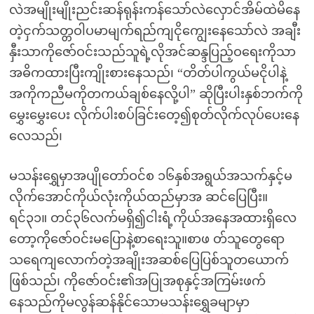
လဲအမျိုးမျိုးညင်းဆန်ရုန်းကန်သော်လဲလှောင်အိမ်ထဲမိနေ
တဲ့ငှက်သတ္တဝါပမာမျက်ရည်ကျငိုကျွေးနေသော်လဲ အချီး
နှီးသာကိုဇော်ဝင်းသည်သူရဲ့လိုအင်ဆန္ဒပြည့်ဝရေးကိုသာ
အဓိကထားပြီးကျိုးစားနေသည်၊ “တိတ်ပါကွယ်မငိုပါနဲ့
အကိုကညီမကိုတကယ်ချစ်နေလို့ပါ” ဆိုပြီးပါးနှစ်ဘက်ကို
မွှေးမွှေးပေး လိုက်ပါးစပ်ခြင်းတေ့၍စုတ်လိုက်လုပ်ပေးနေ
လေသည်၊
မသန်းရွှေမှာအပျိုတော်ဝင်စ ၁၆နှစ်အရွယ်အသက်နှင့်မ
လိုက်အောင်ကိုယ်လုံးကိုယ်ထည်မှာအ ဆင်ပြေပြီး။
ရင်၃၁။ တင်၃၆လက်မရှိ၍ငါးရံ့ကိုယ်အနေအထားရှိလေ
တော့ကိုဇော်ဝင်းမပြောနဲ့စာရေးသူ။စာဖ တ်သူတွေရော
သရေကျလောက်တဲ့အချိုးအဆစ်ပြေပြစ်သူတယောက်
ဖြစ်သည်၊ ကိုဇော်ဝင်း၏အပြုအစုနှင့်အကြမ်းဖက်
နေသည်ကိုမလွန်ဆန်နိုင်သောမသန်းရွှေခမျာမှာ