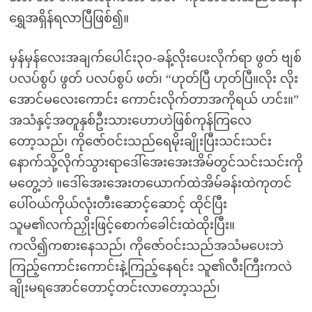
ရွှေအရှိန်ရလာပြီဖြစ်၍။
မှန်မှန်လေးအချက်ပေါင်း၃၀-ခန့်လိုးပေးလိုက်ရာ ဖွတ် ဗျစ်
ပလပ်စွပ် ဖွတ် ပလပ်စွပ် ဖတ်၊ “ဟုတ်ပြီ ဟုတ်ပြီ။လိုး လိုး
အောင်မလေးကောင်း ကောင်းလိုက်တာအကိုရယ် ဟင်း။”
အသံနှင့်အတူနှစ်ဦးသားဟောဟဲဖြစ်ကုန်ကြလေ
တော့သည်၊ ကိုဇော်ဝင်းသည်ရေမိုးချိုးပြီးသင်းသင်း
နောက်သို့လိုက်သွားရာဒေါ်အေးအေးအိမ်တွင်သင်းသင်းကို
မတွေ့ဘဲ ။ဒေါ်အေးအေးတယောက်ထဲအိမ်ခန်းထဲကုတင်
ပေါ်ဝယ်ကိုယ်လုံးတီးဆောင့်ဆောင့် ထိုင်ပြီး
သူမ၏လက်ညှိုးဖြင့်စောက်ခေါင်းထဲထိုးပြီး။
ကလိ၍ကစားနေသည်၊ ကိုဇော်ဝင်းသည်အသံမပေးဘဲ
ကြည့်ကောင်းကောင်းနဲ့ကြည့်နေရင်း သူ၏လီးကြီးကလဲ
ချိုးမရအောင်တောင့်တင်းလာတော့သည်၊