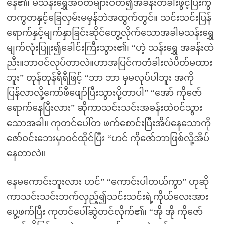
နေ၏၊ မသန်းရွှေအဝတ်များဝတ်၍အခန်းတံခါးဖွင့်ပြီးကွ
တကွတနှင့်ခြေလှမ်းမမှန်ဘဲအထွက်တွင်။ သင်းသင်းပြန်
ရောက်နှင့်မျက်နှာခြင်းဆိုင်တွေ့လိုက်သောအခါမသန်းရွှေ
မျက်လုံးပြူး၍ခေါင်းကြီးသွား၏၊ “ဟဲ့ သန်းရွှေ အခန်းထဲ
ညီး။ဘာဝင်လုပ်တာလဲ။ဟာအပြင်ကတံခါးလဲပိတ်မထား
ဘူး” တုန်တုန်ရီရီဖြင့် “ဘာ ဘာ မှမလုပ်ပါဘူး အကို
ပြန်လာလို့ကော်ဖီဖျော်ပြီးသွားပို့တာပါ” “အော် ကိုဇော်
ရောက်နေပြီးလား” ဆိုကာသင်းသင်းအခန်းထဲဝင်သွား
သောအခါ။ ကုတင်ပေါ်တ ဖက်စောင်းပြီးအိပ်နေသောကို
ဇော်ဝင်းဘေးမှာဝင်ထိုင်ပြီး “ဟင် ကိုဇော်ဘာဖြစ်လို့အိပ်
နေတာလဲ။
နေမကောင်းဘူးလား ဟင်” “ကောင်းပါတယ်ကွာ” ဟုဆို
ကာသင်းသင်းဘက်လှည့်၍သင်းသင်းရဲ့ကိုယ်လေးအား
ပွေ့ဖက်ပြီး ကုတင်ပေါ်ဆွဲတင်လိုက်၏၊ “အို အို ကိုဇော်