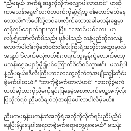
“ညီမရယ် အကိုရဲ့ဆန္ဒကိုလိုက်လျှောပါလားဟင်” ဟုဆို
ကာမသန်းရွှေ၏လက်တဖက်ကိုဆွဲ၍သူ ၏တောင်မတ်နေ
သောလီး”ကီပေါ်သို့တင်ပေးလိုက်သောအခါမသန်းရွှေမှာ
တုန်လှုပ်ချောက်ချားသွား ပြီး။ “အောင်မယ်လေး” ဟု
လန့်၍အော်လိုက်မိသည်၊ မှန်ပါသည် လန့်မည်ဆိုလဲလန့်
လောက်ပါ၏၊ကိုဇော်ဝင်း၏လီးကြီးရဲ့အတိုင်းအထွာမှာလဲ
အရှည် ၆လက်မလုံးပတ်စီးကရက်ဘူးခွန်ကွဲလောက်တော့
မသန်းရွှေခမျာပိုမို၍ပင်ကြောက်စိတ်ဝင်သွား၏၊ “မလန့်ပါ
နဲ့ညီမရယ်။ဒီလီးကြီးဟာလေတွေ့လိုက်တဲ့အမျိုးသျွီးတိုင်း
စွဲမက်ပါတယ်၊” “ဘာကိုစွဲမက်တာလဲဟင်” “ဘာကိုစွဲမက်
တယ်ဆိုတာကိုညီမကိုရှင်းပြနေမဲ့အစားလက်တွေ့အကိုလိုး
ပြလိုက်ရင် ညီမသိချင်တဲ့အဖြေပေါ်လာပါလိမ့်မယ်။
ညီမကမရုန်းမကန်ဘဲအကိုရဲ့အလိုကိုလိုက်ရင်းညိမ်ညိမ်
နေပြီးမှိန်းနေပါအရသာစွဲမက်စရာတွေ့ရစေမယ်” မသန်း