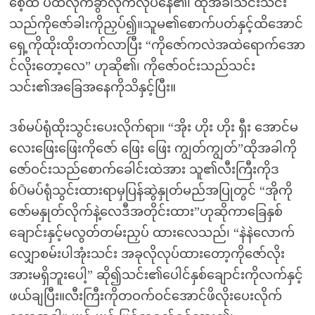
စေ့ထိ ပ်ထိလိုက်ခွာလိုက်လုပ်နေ၏၊ ထိုအခါသင်းသင်း
သည်ကိုဇော်ခါးကိုညှပ်၍။သူမ၏စောက်ပတ်နှင့်ထိအောင်
ရှေ့ကိုထိုးထိုးတက်လာပြီး “ကိုဇော်ကလဲအထဲရောက်အော
င်လိုးတော့လေ” ဟုဆို၏၊ ကိုဇော်ဝင်းသည်သင်း
သင်း၏အခြေအနေကိုသိနှင့်ပြီး။
ဒစ်မပ်ရုံထိုးသွင်းပေးလိုက်ရာ။ “အိုး ဟိုး ဟိုး ရှီး အောင်မ
လေးဖြေးဖြေးကိုဇော် ဖြေး ဖြေး ကျွတ်ကျွတ်”ထိုအခါကို
ဇော်ဝင်းသည်စောက်ခေါင်းထဲအား သူ၏လီးကြီးကိုဒ
စ်Õမပ်ရုံသွင်းထားရာမှပြန်ဆွဲနှုတ်မည်အပြုတွင် “အိုကို
ဇော်မနှုတ်လိုက်နဲ့လေဒီအတိုင်းထား”ဟုဆိုကာခြေနှစ်
ချောင်းနှင့်မလွတ်တမ်းညှပ် ထားလေသည်၊ “နဲနဲလောက်
လျှောစမ်းပါအုံးသင်း အခုလိုလုပ်ထားတော့ကိုဇော်လိုး
အားမရှိဘူးပေါ့” ဆို၍သင်း၏ပေါင်နှစ်ချောင်းကိုလက်နှင့်
ဖယ်ချပြီး။လီးကြီးကိုတဝက်ဝင်အောင်ဖိလိုးပေးလိုက်