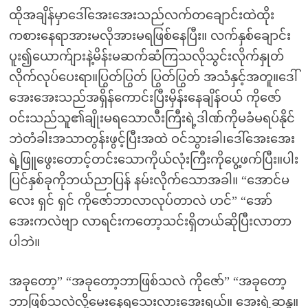
ထိုအချိန်မှာဒေါ်အေးအေးသည်လက်တချောင်းထဲထိုး
ကစားနေရာအားမလိုအားမရဖြစ်နေပြီး။ လက်နှစ်ချောင်း
ပူး၍ယောက်ျားနဲ့မိန်းမဆက်ဆံကြသလိုသွင်းလိုက်နှုတ်
လိုက်လုပ်ပေးရာ။ပြွတ်ပြွတ် ပြွတ်ပြွတ် အသံနှင့်အတူ။ဒေါ်
အေးအေးသည်အရှိန်ကောင်းပြီးမှိန်းနေချိန်ဝယ် ကိုဇော်
ဝင်းသည်သူ၏ချိုးမရသောလီးကြီးရဲ့ဒါဏ်ကိုမခံမရပ်နိုင်
ဘဲတံခါးအသာတွန်းဖွင့်ပြီးအထဲ ဝင်သွားခါ၊ဒေါ်အေးအေး
ရဲ့ဖြူဖွေးတောင့်တင်းသောကိုယ်လုံးကြီးကိုပွေ့ဖက်ပြီး။ပါး
ပြင်နှစ်ခုကိုဘယ်ညာပြန် နမ်းလိုက်သောအခါ။ “အောင်မ
လေး ရှင် ရှင် ကိုဇော်ဘာလာလုပ်တာလဲ ဟင်” “အော်
အေးကလဲဗျာ လာရင်းကတော့သင်းရှိတယ်ဆိုပြီးလာတာ
ပါဘဲ။
အခုတော့” “အခုတော့ဘာဖြစ်သလဲ ကိုဇော်” “အခုတော့
ဘာဖြစ်သလဲလို့မေးနေရသေးလားအေးရယ်။ အေးရဲ့ဆန္ဒ။