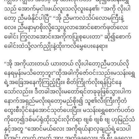
သည် အောက်မှငါးဖယ်လူးသလိုလူးနေ၏၊ “အကို လိုးပါ
တော့ ညီမခံနိုင်ပါပြီ” “အို ညီမကလဲသိပ်လောမကြီးနဲ့
လေ။ ညီမနာမှာစိုးလို့သွေးပူလာအောင်စောက်ဖုတ်လေး
ဖေါင်း ကြွလာအောင်။အကိုကပြုစုပေးတာ” ဆို၍စောက်
ခေါင်းထဲသို့လက်ညှိုးနဲ့ထိုးကလိမွှေပေးနေရာ။
“အို အကိုယားတယ် ယားတယ် လိုးပါတော့ညီမဘယ်လို
နေရမှန်းမသိတော့ဘူး”ထိုအခါကိုဇော်ဝင်းသည်။မသန်းရွှေ
ရဲ့အခြေအနေကိုကြည့်ပြီး။ စိတ်ကြိုက်လိုးရန်ပြင်နေ
သော်လည်း။ ဒီတခါအလိုးမတော်ရင်တခုခုဖြစ်သွားပါက
နောက်အရှည်မလိုးရတော့မည်စိုး၍ သူ၏လီးကြီးကိုတံ
ထွေးစီးပိုင်နေအောင်သုတ်ပေးပြီး။ မသန်းရွှေစောက်ပတ်ဝ
ကိုတေ့၍ဒစ်မပ်ရုံထိုးသွင်းလိုက်ရာ ဗျစ် ဗျစ် ဗျ ဟုမြည်သံ
နှင့်အတူ “အောင်မယ်လေး အကိုရယ်နာလှချည်ရဲ့သေပါ
ပြီအင်း ကျွတ် ကျွတ် အား အကိုခနလေး။ အို ရှီး ခနလေး