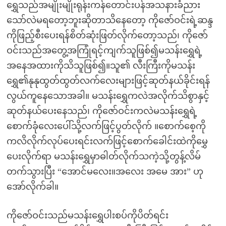
ရွှေသည်အမျိုးမျိုးရုန်းကန်တောင်းပန်အသနားခံညား
သော်လဲမရတော့ဘူးဆိုတာသိနေတော့ ကိုဇော်ဝင်းရဲ့ဆန္ဒ
ကိုဖြည့်စီးပေးရန်စိတ်ဆုံးဖြတ်လိုက်တော့သည်၊ ကိုဇော်
ဝင်းသည်အတွေ့အကြုံရင့်ကျက်သူဖြစ်၍မသန်းရွှေရဲ့
အနေအထားကိုသိသူဖြစ်၍။သူ၏ လီးကြီးကိုမသန်း
ရွှေ၏နုနုထွတ်ထွတ်လက်လေးများဖြင့်ဆုတ်နယ်ခိုင်းရန်
လွယ်ကူနေသောအခါ။ မသန်းရွှေကလဲအလိုက်သိစွာနှင့်
ဆုတ်နယ်ပေးနေသည်၊ ကိုဇော်ဝင်းကလဲမသန်းရွှေရဲ့
စောက်ခုံလေးပေါ်သို့လက်ဖြင့်ပွတ်လိုက် ။စောက်စေ့ကို
ကလိလိုက်လုပ်ပေးရင်းလက်ဖြင့်စောက်ခေါင်းထဲကိုမွှေ
ပေးလိုက်ရာ မသန်းရွှေမှာဓါတ်လိုက်သကဲ့သို့တွန့်လိမ်
တက်သွားပြီး “အောင်မလေး။အလေး အမေ အား” ဟု
အော်လိုက်ခါ။
ကိုဇော်ဝင်းသည်မသန်းရွှေပါးစပ်ကိုပိတ်ရင်း