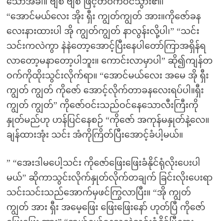
သောအခါ။ ဗျစ် ဗျစ် ဖြင့်တဝက်ဝင်သွား၏၊
“အောင်မယ်လေး အိုး ရှီး ကျွတ်ကျွတ် အား။ကိုဇော်ခန
လေးနားထားပါ အို ကျွတ်ကျွတ် နာလွန်းလို့ပါ၊” “သင်း
သင်းကလဲကွာ နဲနဲတော့အောင့်ပြီးနေပါတော်ကြာအရှိန်ရ
လာတော့မနာတော့ပါဘူး။ ကောင်းလာမှာပါ” ဆို၍ကျန်တ
ဝက်ကိုထိုးသွင်းလိုက်ရာ။ “အောင်မယ်လေး အမေ အို ရှီး
ကျွတ် ကျွတ် ကိုဇော် အောင့်လိုက်တာခနလေးရပ်ပါ။ရှီး
ကျွတ် ကျွတ်” ကိုဇော်ဝင်းသည်ဝင်နေသောလီးကြီးကို
နှုတ်မည်ဟု ဟန်ပြင်နေစဉ် “ကိုဇော် အကုန်မနှုတ်နဲ့လေ။
ချန်ထားအုံး သင်း အံကိုကြိတ်ပြီးအောင့်ခံပါ့မယ်။
” “အေးဒါမပေါ့သင်း ကိုဇော်ဖြေးဖြေးခံနိုင်ရုံလိုးပေးပါ
မယ်” ဆိုကာသွင်းလိုက်နှုတ်လိုက်တချက် ခြင်းလိုးပေးရာ
သင်းသင်းသည်အောက်မှဖင်ကြွလာပြီး။ “အို ကျွတ်
ကျွတ် အား ရှီး အမေ့ဖြေး ဖြေးဖြေးနော် ဟုတ်ပြီ ကိုဇော်