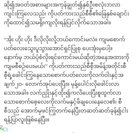
ဆို၍အဝတ်အစားများအကုန်ချွတ်၍နှစ်ဦးစလုံးဘလာ
ကျင်းကြလေသည်၊ ကိုပတ်ကားသည်စီစီ၏ခြေနှစ်ချောင်း
ကိုထောင်၍သမရိုးကျလိုးရန်ပြင်လိုက်သောအခါ။
“အိုး ဟိုး ဟိုး ဒီလိုလိုးလို့ဘယ်ကောင်းမလဲ။ ကျမစောက်
ပတ်လေးသွေးပူသွားအောင်ရှင်ပြုစု ပေးအုံးမှပေါ့။
နောက်မှ ဘယ်ပုံစံလိုးရင်ကောင်းမယ်ဆိုတဲ့အနေအထားကို
ကျမစီစဉ်ပေးမယ်၊” ကိုပတ်ကားသည်စီစီ့အမိန့်အတိုင်းစီ
စီ့ရဲ့ဖေါင်းကြွနေသောစောက်ပတ်လေးကိုလက်ဝါးနှင့်အ
ချက်၂၀- လောက်အုပ်ပေးပြီး။ မုန့်ပေါင်းလိုဖေါင်းလာ
သောအခါ။ လက်ညှိုးနှင့်ထိုး၍ကလိပေးပြီးစူထွက်လာ
သောစောက်စေ့လေးကိုလက်မနှင့်ဖိချပေးနေလေ၏၊ စီ
စီသည် အောက်မှဖင်ကြွတက်နေပြီးတဆတ်ဆတ်ခုန်၍ငါး
ရန့်ပြာလူးဖြစ်နေပြီး။