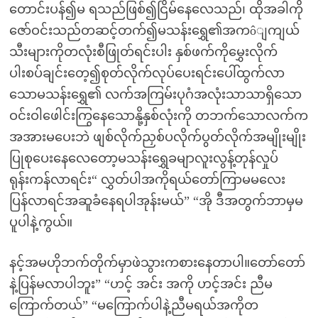
တောင်းပန်၍မ ရသည်ဖြစ်၍ငြိမ်နေလေသည်၊ ထိုအခါကို
ဇော်ဝင်းသည်တဆင့်တက်၍မသန်းရွှေ၏အကôျကျယ်
သီးများကိုတလုံးစီဖြုတ်ရင်းပါး နှစ်ဖက်ကိုမွှေးလိုက်
ပါးစပ်ချင်းတေ့၍စုတ်လိုက်လုပ်ပေးရင်းပေါ်ထွက်လာ
သောမသန်းရွှေ၏ လက်အကြမ်းပုဂံအလုံးသာသာရှိသော
ဝင်းဝါဖေါင်းကြွနေသောနို့နှစ်လုံးကို တဘက်သောလက်က
အအားမပေးဘဲ ဖျစ်လိုက်ညှစ်ပလိုက်ပွတ်လိုက်အမျိုးမျိုး
ပြုစုပေးနေလေတော့မသန်းရွှေခမျာလူးလွန့်တုန်လှုပ်
ရုန်းကန်လာရင်း“ လွှတ်ပါအကိုရယ်တော်ကြာမမလေး
ပြန်လာရင်အဆူခံနေရပါအုန်းမယ်” “အို ဒီအတွက်ဘာမှမ
ပူပါနဲ့ကွယ်။
နင့်အမဟိုဘက်တိုက်မှာဖဲသွားကစားနေတာပါ။တော်တော်
နဲ့ပြန်မလာပါဘူး” “ဟင့် အင်း အကို ဟင့်အင်း ညီမ
ကြောက်တယ်” “မကြောက်ပါနဲ့ညီမရယ်အကိုတ