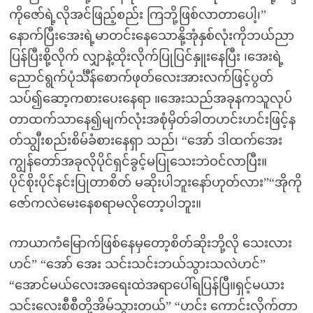
ကိုဇော်ရဲ့လိုအင်ဖြည့်စည်း ကြဘို့ဖြစ်လာတာပေါ့၊”
နောက်ပြီးအေးရဲ့မာတင်းနေသောနို့အုံနှစ်လုံးကိုဘယ်ညာ
ပြန်ပြီးစို့လိုက် လျှာနဲ့ထိုးလိုက်ပြုပြင်နှူးနေပြီး ၊အေးရဲ့
ညောင်ရွက်ပုံင်္သီန်စောက်ဖုတ်လေးအားလက်ဖြင့်ပွတ်
သပ်၍ဆော့ကစားပေးနေရာ ။အေးသည်အခုနကသူလုပ်
တာထက်သာနေ၍မျက်လုံးအစုံမှိတ်ခါတဟင်းဟင်းဖြင့်န
တ်သျွီးစည်းစိမ်ခံစားနေရှာ သည်၊ “အော် ဒါထက်အေး
ကျွန်တော်အခုလိုပိုင်ရှင်ခွင့်မပြုသေးဘဲဝင်လာပြီး။
ပိုင်စိုးပိုင်နင်းပြုတာစိတ် မဆိုးပါဘူးနော်ဟုတ်လား”“အိုကို
ဇော်ကလဲမေးနေစရာမလိုတော့ပါဘူး။
ကာယာကံမြောက်ဖြစ်နေမှတော့စိတ်ဆိုးဘို့လို သေးလား
ဟင်” “အော် အေး သင်းသင်းဘယ်သွားသလဲဟင်”
“အောင်မယ်လေးအရေးထဲအရာပေါ်ရပြန်ပြီ။ရှင့်မယား
သင်းလေးစီစီတို့အိမ်သွားတယ်” “ဟင်း ကောင်းလိုက်တာ