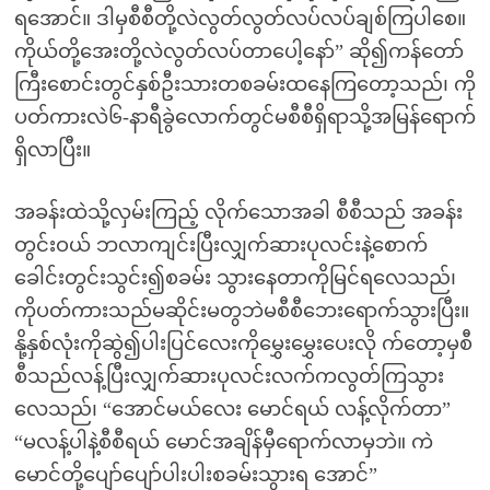
ရအောင်။ ဒါမှစီစီတို့လဲလွတ်လွတ်လပ်လပ်ချစ်ကြပါစေ။
ကိုယ်တို့အေးတို့လဲလွတ်လပ်တာပေါ့နော်” ဆို၍ကန်တော်
ကြီးစောင်းတွင်နှစ်ဦးသားတစခမ်းထနေကြတော့သည်၊ ကို
ပတ်ကားလဲ၆-နာရီခွဲလောက်တွင်မစီစီရှိရာသို့အမြန်ရောက်
ရှိလာပြီး။
အခန်းထဲသို့လှမ်းကြည့် လိုက်သောအခါ စီစီသည် အခန်း
တွင်းဝယ် ဘလာကျင်းပြီးလျှက်ဆားပုလင်းနဲ့စောက်
ခေါင်းတွင်းသွင်း၍စခမ်း သွားနေတာကိုမြင်ရလေသည်၊
ကိုပတ်ကားသည်မဆိုင်းမတွဘဲမစီစီဘေးရောက်သွားပြီး။
နို့နှစ်လုံးကိုဆွဲ၍ပါးပြင်လေးကိုမွှေးမွှေးပေးလို က်တော့မှစီ
စီသည်လန့်ပြီးလျှက်ဆားပုလင်းလက်ကလွတ်ကြသွား
လေသည်၊ “အောင်မယ်လေး မောင်ရယ် လန့်လိုက်တာ”
“မလန့်ပါနဲ့စီစီရယ် မောင်အချိန်မှီရောက်လာမှဘဲ။ ကဲ
မောင်တို့ပျော်ပျော်ပါးပါးစခမ်းသွားရ အောင်”