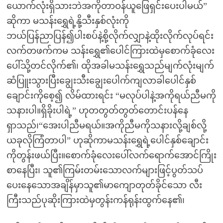
ယောက်လုံးရှိသားဘဲအကိုတာဝန်ယူဖြေရှင်းပေးပါမယ်”
ဆိုကာ မသန်းရွှေရဲ့နို့သီးနှစ်လုံးကို
ဘယ်ပြန်ညာပြန်၍ပါးစပ်နဲ့စို့လိုက်လျှာနဲ့ထိုးလိုက်လုပ်ရင်း
လက်တဖက်ကမ သန်းရွှေ၏ပေါင်ကြားထဲမှစောက်ခုံလေး
ပေါ်သို့တင်လိုက်၏၊ ထိုအခါမသန်းရွှေသည်မျက်လုံးမျက်
ဆံပြူးသွားပြီးချွေးသီးချွေးပေါက်ကျလာခါပေါင်နှစ်
ချောင်းကိုစေ့၍ လိမ်ထားရင်း “မလုပ်ပါနဲ့အကိုရယ်ညီမကို
သနားပါ။ရှိခိုးပါရဲ့” ဟုတတွတ်တွတ်တောင်းပန်နေ
ရှာသည်၊“အေးပါညီမရယ်။အကိုညီမကိုသနားလို့ချစ်လို့
ယခုလိုကြံတာပါ” ဟုဆိုကာမသန်းရွှေရဲ့ပေါင်နှစ်ချောင်း
ကိုတွန်းဖယ်ပြီး။စောက်ခုံလေးပေါ်လက်ရောက်အောင်ကြိုး
စာနေပြီး၊ သူ၏ကြမ်းတမ်းသောလက်များဖြင့်ပွတ်သပ်
ပေးနေသောအချိန်မှာသူ၏မာကျောတုတ်ခိုင်သော လီး
ကြီးသည်ပုဆိုးကြားထဲမှတွန်းကန်ရုန်းထွက်နေ၏၊