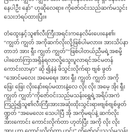
နေပါဦး နော်” ဟုဆိုလေရာ။ ကိုဇော်ဝင်းသည်ဆက်မသွင်း
သေးဘဲရပ်ထားပြီး။
တံထွေးနှင့်သူ၏လီးကြီးအရင်းကနေလိမ်းပေးနေ၏၊
“ကျွတ် ကျွတ် အကိုဆက်လိုးလို့ဖြစ်ပါမလား။ အားသိပ်နာ
တာဘဲ အား ရှီး ကျွတ် ကျွတ်”“ဖြစ်ပါတယ်ညီမရဲ့အစမို့
ပါ။တော်ကြာအရှိန်ရလာလို့သွေးပူလာရင်အင်မတန်
ကောင်းလာမှာ” ဆို ၍နဲနဲ ဖိသွင်းလိုက်ရာ ဗျစ် ဖွတ်
“အောင်မလေး အမေရေ။ အား ရှီး ကျွတ် ကျွတ် အကို
ဖြေး ဖြေး လိုးနော်။ရပ်မထားနဲ့လေ လိုး လိုး အမေ့ အိုး ရှီး
ကျွတ် ကျွတ်”ကိုဇော်ဝင်းသည်မသန်းရွှေရဲ့အရိပ်အကဲ
ကြည့်၍သူ၏လီးကြီးအားအဆုံးထိုးသွင်းရာ။ဗျစ်ဗျစ်ဖွတ်
ဏ္ဍွှတ် “အမေလေး သေပါပြီ အို အကိုမရပ်နဲ့ ဆက်လိုး
အားကောင်း ကောင်းလိုက်တာ ဟုတ်ပြီး အကို လိုး လိုး
အား ဟာ ကောင်းလိုက်တာ ဟင်း” ကိုဇော်ဝင်းသည်မသန်း