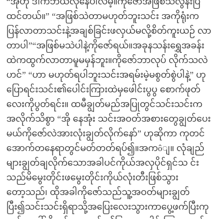
“အိုဟို ဒါကဘယ်လိုနေပါလိမ့်။ကိုဇော်အဖြစ်သဲလွန်းပြီ
ထင်တယ်။” “အဖြစ်သဲတာမဟုတ်ဘူးသင်း အကိုရုံးက
ပြန်လာတာသင်းနဲ့အချစ်ခြင်းဖလှယ်မလို့စိတ်ကူးယဉ် လာ
တာပါ”“အဖြစ်မသဲပါနဲ့ကိုဇော်ရယ်။အခုနသန်းရွှေအခန်း
ထဲကထွက်လာတာမူမမှန်ဘူး။ကိုဇော်ဘာလုပ် လိုက်သလဲ
ဟင်” “ဟာ မဟုတ်ရပါဘူးသင်းအရမ်းမဲ့မစွတ်စွဲပါနဲ့” ဟု
ပြောရင်းသင်း၏ပေါင်းကြားထဲမှဖေါင်းပွပွ စောက်ဖုတ်
လေးကိုပွတ်ရင်း။ ထမီချွတ်မည်အပြုတွင်သင်းသင်းက
အလိုက်သိစွာ “အို နေအုံး သင်းအဝတ်အစားတွေချွတ်ပေး
မယ်ကိုဇော်လဲအားလုံးချွတ်လိုက်နော်” ဟုဆိုကာ ကုတင်
အောက်တနေရာတွင်မတ်တတ်ရပ်၍။အကôျ။ လုံချည်
များချွတ်ချလိုက်သောအခါပင်ကိုယ်အလှပိုင်ရှင်သ င်း
သည်မိမွေးတိုင်းဖမွေးတိုင်းကိုယ်လုံးတီးဖြစ်သွား
တော့သည်၊ ထိုအခါကိုဇော်သည်သူ့အဝတ်များချွတ်
ပြီး၍သင်းသင်းရှိရာသို့အပြေးလေးသွားကာပွေ့ဖက်ပြီးကု