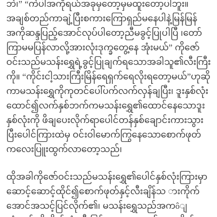
ဘဲ၊” “ကဲပါအကိုရယ်အခုမှတော့မှမထူးတော့ပါဘူး။
အချစ်တည်ကာချဲ့ပြီးစကားကြောရှည်မနေပါနဲ့မြန်မြန်
အကိုဆန္ဒပြည့်အောင်လုပ်ပါတော့ညီမခွင့်ပြုပါပြီ ၊တော်
ကြာမမပြန်လာလို့အားလုံးဒုက္ခတွေ့နေ အုံးမယ်” ကိုဇော်
ဝင်းသည်မသန်းရွှေရဲ့ခွင့်ပြုချက်ရသောအခါသူ၏လီးကြီး
ကို။ “ကိုင်းငါ့သားကြီးမြိန်ရေရှက်ရေလိုးရတော့မယ်”ဟုဆို
ကာမသန်းရွှေကိုကုတင်ပေါ်ပက်လက်လှန်ချပြီး၊ ဒူးနှစ်လုံး
ထောင်၍လက်နှစ်ဘက်ကမသန်းရွှေ၏ထောင်နေသောဒူး
နှစ်လုံးကို ဖိချပေးလိုက်ရာပေါင်တန်နှစ်ချောင်းကားသွား
ပြီးပေါင်ကြားထဲမှ ဝင်းဝါမောက်ကြွနေသောစောက်ဖုတ်
ကလေးပြူးထွက်လာတော့သည်၊
ထိုအခါကိုဇော်ဝင်းသည်မသန်းရွှေ၏ပေါင်နှစ်လုံးကြားမှာ
ဆောင့်ဆောင့်ထိုင်၍စောက်ဖုတ်နှင့်လီးချိန်သ ားကိုက်
အောင်အသင့်ပြင်လိုက်၏၊ မသန်းရွှေသည်အကôျ