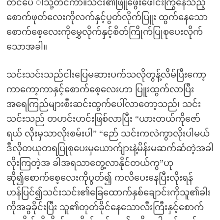
တင်ပေ ါ်သို့တင်ကာ။သင်း၏ဖြူဖွေးဖေါင်းကြွနေသည့်
စောက်ဖုတ်လေးကိုလက်နှင့်ပွတ်လိုက်ပြူး ထွက်နေသော
စောက်စေ့လေးကိုမွှေလိုက်နှင့်စိတ်ကြိုက်ပြုစုပေးလိုက်
သောအခါ။
သင်းသင်းသည်ငါးပြေမဆားပက်သလိုတွန့်လိမ်ပြီးကော့
ကာကော့ကာနှင့်စောက်စေ့လေးဟာ ပြူးထွက်လာပြီး
အရေကြည်များစီးဆင်းထွက်ပေါ်လာတော့သည်၊ သင်း
သင်းသည် တဟင်းဟင်းဖြစ်လာပြီး “ယားတယ်ကိုဇော်
ရယ် လိုးမှသာလိုးစမ်းပါ” “ဉော် သင်းကလဲကွာလိုးပါမယ်
ဒီလိုတယုတရပြုစုပေးမှယောက်ျားနဲ့မိန်းမဆက်ဆံတဲ့အခါ
လိုးကြတဲ့အ ခါအရသာတွေ့လာနိုင်တယ်ကွ”ဟု
ဆို၍စောက်စေ့လေးကိုပွတ်၍ ကလိပေးနေပြီးလိုးရန်
ဟန်ပြင်၍သင်းသင်း၏ခြေထောက်နှစ်ချောင်းကိုသူ၏ခါး
ကိုအခွခိုင်းပြီး သူ၏တုတ်ခိုင်နေသောလီးကြီးနှင့်စောက်