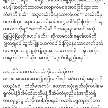
များဖြုတ်နေ၏၊ “မနေ့ကမမသင်းရှေ့မှာဟန်ဆောင်သွားရ
ပေမဲ့။နာလိုက်တာလမ်းလျှောက်မရအောင်ဖြစ်သွားတာ
ဘဲအကို ရယ်” “အခုဘယ်လိုနေသေးလဲဟင်” “ဘယ်လိုမှ
မနေပါဘူး။ရောင်နေသလိုနခမ်းတွေဖေါင်းပြီးကြွတက်နေ
တယ်အကိုရဲ့” “အေးဒီလိုဆို ဒီကနေ့မနာအောင်အကို
ပြုပြင်ပြီးလိုးပေးပါမယ်။” ဆိုကာမသန်းရွှေ၏ထမီကို
ချွတ်၍ပေါ်ထွက်ပြူးမောက်ဖေါင်းကြွနေသောစောက်ဖုတ်
လေးကိုသေချာစွာကြည့်နေလေသောအခါ။ “အို အကိုက
လဲရှက်ပါတယ်ဆို။ အဟင့်”“မရှက်ပါနဲ့ညီမရယ်။
အခုလိုဖိုမဆက်ဆံတယ်လိုးတယ်ဆိုတာ
အေးအေးဆေးဆေးပြုစုပြီးမှလိုးရင်အင်မ တန်အရသာရှိ
တာညီမရဲ့။ ကဲညီမအကôျတွေအားလုံးချွတ်လိုက်ပါ။ မ
ရှက်ပါနဲ့ဒီအိမ်ထဲမှာညီမနဲ့ ဒီအိမ်ထဲမှာညီမနဲံအကိုဘဲရှိ
တယ်ဥစ္စာချွတ်လိုက်ပါညီမရယ်၊ မသန်းရွှေသည်ကိုဇော်
ဝင်းခိုင်းသမျှကိုမညင်းတော့ဘဲအလိုက်သိစွာအားလုံးကို