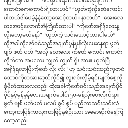
ဖြေးဖြေး အား” “ဘယ်နှယ်နေသလဲသင်းခံနိုင်ပြီလား
ကောင်းရောကောင်းရဲ့လားဟင်” “ဟုတ်ကဲ့ကိုဇော်ကောင်း
ပါတယ်ဒါပေမဲ့နဲနဲတော့အောင့်တယ်။ နာတယ်” “အေးလေ
တအောင့်လောက်အံကြိတ်ထားပါ” “ကိုဇော်အရှိန်လေးနဲ့
လိုးတော့မယ်နော်” “ဟုတ်ကဲ့ သင်းအောင့်ထားပါမယ်”
ထိုအခါကိုဇော်ဝင်သည်အချက်မှန်မှန်လိုးပေးနေရာ ဖွတ်
ဗျစ် ဖတ် ဖတ် “အလို လေးလေး ကိုဇော် ကောင်း ကောင်း
လိုက်တာ အမလေး ကျွတ် ကျွတ် ရှီး အား။ ဟုတ်ပြီ
အရှိန်ရလာပြီးကိုဇော် လိုး လိုး” ဟု သင်းသင်းသည်ကုတင်
ဘောင်ကိုတအားဆုတ်ကိုင်၍ လူးရင်းလှိမ့်ရင်းမျက်စေ့ကို
စုံမှိတ်ထားလေသည်၊ ထိုအခါကိုဇော်ဝင်းသည်အချက်ပိုင်
ပိုင်နှင့်မှန်မှန်လေးအချက်ပေါင်း၅၀-ခန့်လိုးပေးလိုက်ရာ။
ဖွတ် ဗျစ် ဖတ်ဖတ် မလပ် စွပ် စွပ် မည်ကာသင်းသင်းလဲ
ကော့ကာပြန်ကာလူးကာဖြင့်နှစ်ဦးသား အမောဆိုက်နေကြ
တော့သည်၊