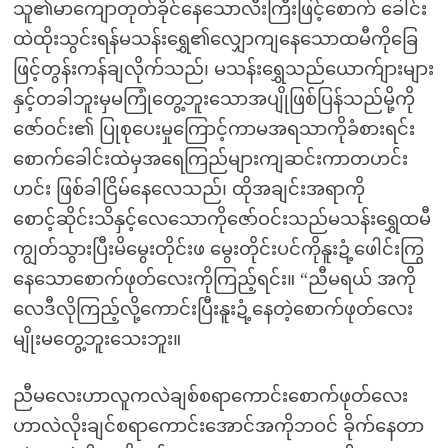
သူ၏မာကျောတုတ်ခိုင်နေသောလီးကြီးဖြင့်စောက် ခေါင်း
ထဲထိုးသွင်းရန်မသန်းရွှေ၏လျှောကျနေသောထမီကိုခြေ
ဖြင့်တွန်းကန်ချလိုက်သည်၊ မသန်းရွှေသည်ယောက်ျားများ
နှင့်တခါဘူးမှမကြုံတွေ့ဘူးသောအပျိုဖြစ်ပြန်သည်မို့ကို
ဇော်ဝင်း၏ ပြုစုပေးမှုကြောင့်ကာမအရသာကိုခံစားရင်း
စောက်ခေါင်းထဲမှအရေကြည်များကျဆင်းကာတဟင်း
ဟင်း ဖြစ်ခါငြိမ်နေလေသည်၊ ထိုအချင်းအရာကို
စောင့်ဆိုင်းသိနှင့်လေသောကိုဇော်ဝင်းသည်မသန်းရွှေထမီ
ကျွတ်သွားပြီးမိမွေးတိုင်းဖ မွေးတိုင်းပင်ကိုနူးဍံ့ဖေါင်းကြွ
နေသောစောက်ဖုတ်လေးကိုကြည့်ရင်း။ “ညီမရယ် အကို
လေဒီလိုကြည့်လို့ကောင်းပြီးနူးဍံ့နေတဲ့စောက်ဖုတ်လေး
မျိုးမတွေ့ဘူးသေးဘူး။
ညီမလေးဟာလူကလဲချစ်စရာကောင်းစောက်ဖုတ်လေး
ဟာလဲလိုးချင်စရာကောင်းအောင်အကိုဘဝင် ခိုက်နေတာ