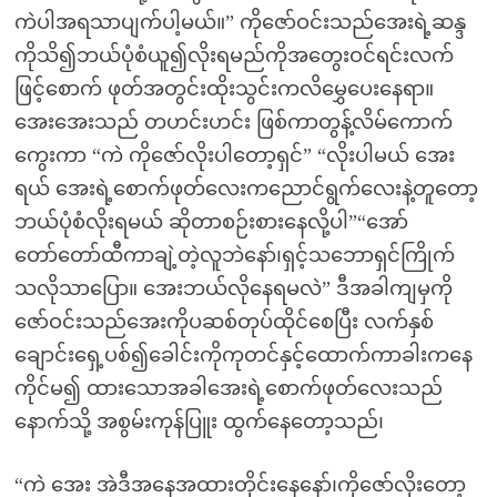
ကဲပါအရသာပျက်ပါ့မယ်။” ကိုဇော်ဝင်းသည်အေးရဲ့ဆန္ဒ
ကိုသိ၍ဘယ်ပုံစံယူ၍လိုးရမည်ကိုအတွေးဝင်ရင်းလက်
ဖြင့်စောက် ဖုတ်အတွင်းထိုးသွင်းကလိမွှေပေးနေရာ။
အေးအေးသည် တဟင်းဟင်း ဖြစ်ကာတွန့်လိမ်ကောက်
ကွေးကာ “ကဲ ကိုဇော်လိုးပါတော့ရှင်” “လိုးပါမယ် အေး
ရယ် အေးရဲ့စောက်ဖုတ်လေးကညောင်ရွက်လေးနဲ့တူတော့
ဘယ်ပုံစံလိုးရမယ် ဆိုတာစဉ်းစားနေလို့ပါ”“အော်
တော်တော်ထီကာချဲ့တဲ့လူဘဲနော်၊ရှင့်သဘောရှင်ကြိုက်
သလိုသာပြော။ အေးဘယ်လိုနေရမလဲ” ဒီအခါကျမှကို
ဇော်ဝင်းသည်အေးကိုပဆစ်တုပ်ထိုင်စေပြီး လက်နှစ်
ချောင်းရှေ့ပစ်၍ခေါင်းကိုကုတင်နှင့်ထောက်ကာခါးကနေ
ကိုင်မ၍ ထားသောအခါအေးရဲ့စောက်ဖုတ်လေးသည်
နောက်သို့ အစွမ်းကုန်ပြူး ထွက်နေတော့သည်၊
“ကဲ အေး အဲဒီအနေအထားတိုင်းနေနော်၊ကိုဇော်လိုးတော့