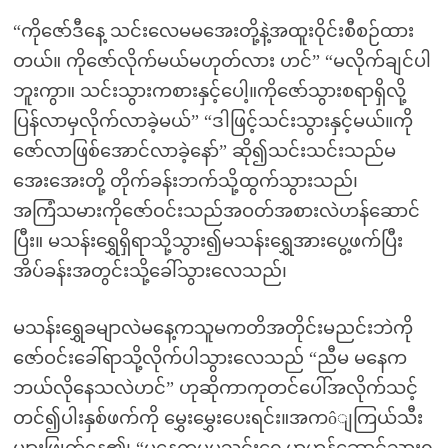
“ကိုဇော်ဒီနေ့ သင်းလေမမအေးတို့နဲ့အထူးဝိုင်းစီစဉ်ထား
တယ်။ ကိုဇော်လိုက်မယ်မဟုတ်လား ဟင်” “မလိုက်ချင်ပါ
ဘူးကွာ။ သင်းသွားကစားနှင့်ပေါ့။ကိုဇော်သွားစရာရှိလို့
ပြန်လာမှလိုက်လာခဲ့မယ်” “ဒါဖြင့်သင်းသွားနှင့်မယ်။ကို
ဇော်လာဖြစ်အောင်လာခဲ့နော်” ဆို၍သင်းသင်းသည်မ
အေးအေးတို့ တိုက်ခန်းဘက်သို့ထွက်သွားသည်၊
အကြံသမားကိုဇော်ဝင်းသည်အဝတ်အစားလဲဟန်ဆောင်
ပြီး။ မသန်းရွှေရှိရာသို့သွား၍မသန်းရွှေအားပွေ့ဖက်ပြီး
အိပ်ခန်းအတွင်းသို့ခေါ်သွားလေသည်၊
မသန်းရွှေခမျာလဲမနေ့ကသူမကတိအတိုင်းမညင်းဘဲကို
ဇော်ဝင်းခေါ်ရာသို့လိုက်ပါသွားလေသည် “ညီမ မနေက
ဘယ်လိုနေသလဲဟင်” ဟုဆိုကာကုတင်ပေါ်အလိုက်သင့်
တင်၍ပါးနှစ်ဖက်ကို မွှေးမွှေးပေးရင်း။အကôျကြယ်သီး