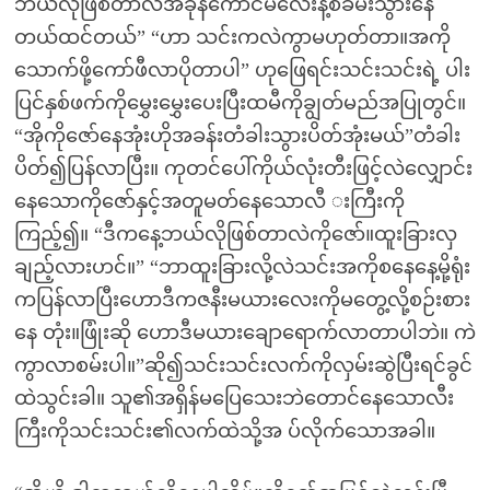
ဘယ်လိုဖြစ်တာလဲအခုနကောင်မလေးနဲ့စခမ်းသွားနေ
တယ်ထင်တယ်” “ဟာ သင်းကလဲကွာမဟုတ်တာ။အကို
သောက်ဖို့ကော်ဖီလာပိုတာပါ” ဟုဖြေရင်းသင်းသင်းရဲ့ ပါး
ပြင်နှစ်ဖက်ကိုမွှေးမွှေးပေးပြီးထမီကိုချွတ်မည်အပြုတွင်။
“အိုကိုဇော်နေအုံးဟိုအခန်းတံခါးသွားပိတ်အုံးမယ်”တံခါး
ပိတ်၍ပြန်လာပြီး။ ကုတင်ပေါ်ကိုယ်လုံးတီးဖြင့်လဲလျှောင်း
နေသောကိုဇော်နှင့်အတူမတ်နေသောလီ းကြီးကို
ကြည့်၍။ “ဒီကနေ့ဘယ်လိုဖြစ်တာလဲကိုဇော်။ထူးခြားလှ
ချည့်လားဟင်။” “ဘာထူးခြားလို့လဲသင်းအကိုစနေနေ့မို့ရုံး
ကပြန်လာပြီးဟောဒီကဇနီးမယားလေးကိုမတွေ့လို့စဉ်းစား
နေ တုံး။ဖြုံးဆို ဟောဒီမယားချောရောက်လာတာပါဘဲ။ ကဲ
ကွာလာစမ်းပါ။”ဆို၍သင်းသင်းလက်ကိုလှမ်းဆွဲပြီးရင်ခွင်
ထဲသွင်းခါ။ သူ၏အရှိန်မပြေသေးဘဲတောင်နေသောလီး
ကြီးကိုသင်းသင်း၏လက်ထဲသို့အ ပ်လိုက်သောအခါ။