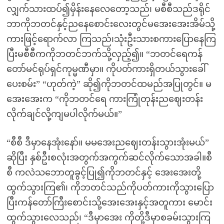
လျှက်သားထပ်၍မှိန်းနေလေတော့သည်၊ မစီစီသည်ဒရိုင်
ဘာကိုဘတင်နှင့်ညနေစောင်းလေးတွင်မအေးအေးအိမ်သို့
ကားဖြင့်ရောက်လာ ကြသည်၊သုံးဦးသားစကားပြောနေကြ
ပြီးမစီစီကကိုဘတင်ဘက်သို့လှည့်၍။ “ဘတင်ရေကန်
တော်မင်ရုပ်ရှင်ကုမ္မဏီမှာ။ ကိုပတ်ကားရှိတယ်သွားခေါ်
ပေးစမ်း” “ဟုတ်ကဲ့” ဆို၍ကိုဘတင်ထမည်အပြုတွင်။ မ
အေးအေးက “ကိုဘတင်ရေ ကားကြုံတုန်းညဈေးတန်း
လိုက်ချင်လို့ကျမပါလိုက်မယ်။”
“စီစီ ဒီမှာနေအုံးနော်။ မမအေးညဈေးတန်းသွားအုံးမယ်”
ဆိုပြီး နှစ်ဦးစလုံးအတွက်အကွက်ဆင်လိုက်သောအခါ။စီ
စီ ကလဲသဘောတူခွင့်ပြု၍ကိုဘတင်နှင့် အေးအေးတို့
ထွက်သွားကြ၏၊ ကိုဘတင်သည်ကိုပတ်ကားကိုသွားပြော
ပြီးကန်တော်ကြီးစောင်းသို့အေးအေးနှင့်အတူကား မောင်း
ထွက်သွားလေသည်၊ “ဒီမှာအေး ကိုတို့ဒီမှာစခမ်းသွားကြ