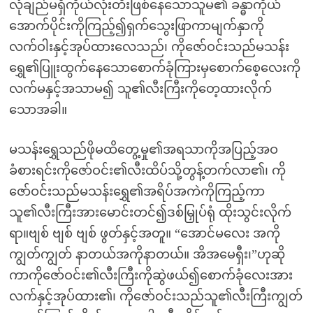
လုံချည်မရှိကိုယ်လုံးတီးဖြစ်နေသောသူမ၏ ခန္ဓာကိုယ်
အောက်ပိုင်းကိုကြည့်၍ရှက်သွေးဖြာကာမျက်နှာကို
လက်ဝါးနှင့်အုပ်ထားလေသည်၊ ကိုဇော်ဝင်းသည်မသန်း
ရွှေ၏ပြူးထွက်နေသောစောက်ခုံကြားမှစောက်စေ့လေးကို
လက်မနှင့်အသာမ၍ သူ၏လီးကြီးကိုတေ့ထားလိုက်
သောအခါ။
မသန်းရွှေသည်ဖိုမထိတွေ့မှု၏အရသာကိုအပြည့်အဝ
ခံစားရင်းကိုဇော်ဝင်း၏လီးထိပ်သို့တွန့်တက်လာ၏၊ ကို
ဇော်ဝင်းသည်မသန်းရွှေ၏အရိပ်အကဲကိုကြည့်ကာ
သူ၏လီးကြီးအားမောင်းတင်၍ဒစ်မြှုပ်ရုံ ထိုးသွင်းလိုက်
ရာ။ဗျစ် ဗျစ် ဗျစ် ဖွတ်နှင့်အတူ။ “အောင်မလေး အကို
ကျွတ်ကျွတ် နာတယ်အကိုနာတယ်။ အိအမေရှီး၊”ဟုဆို
ကာကိုဇော်ဝင်း၏လီးကြီးကိုဆွဲဖယ်၍စောက်ခုံလေးအား
လက်နှင့်အုပ်ထား၏၊ ကိုဇော်ဝင်းသည်သူ၏လီးကြီးကျွတ်