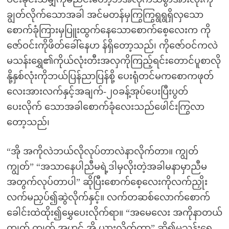
ချွတ်လိုက်သောအခါ အင်မတန်မှကြွကြွရွရွရှိလှသော
စောက်ခုံကြားမှပြူးထွက်နေသောစောက်စေ့လေးက ကို
ဇော်ဝင်းကိုဖိတ်ခေါ်နေဟ န်ရှိတော့သည်၊ ကိုဇော်ဝင်ကလဲ
မသန်းရွှေ၏ကိုယ်လုံးတီးအလှကိုကြည့်ရင်းတောင်ပူစာလို
နို့နှစ်လုံးကိုဘယ်ပြန်ညာပြန်စို့ ပေးရုံတင်မကစောကဖုတ်
လေးအားလက်နှင့်အချက်-၂၀ခန့်အုပ်ပေးပြီးပွတ်
ပေးလိုက် သောအခါစောက်ခုံလေးသည်ဖေါင်းကြွလာ
တော့သည်၊
“အို အကိုလဲဘယ်လိုလုပ်တာလဲနာလိုက်တာ။ ကျွတ်
ကျွတ်” “အသာနေပါညီမရဲ့ဒါမှလိုးတဲ့အခါမနာမှာညီမ
အတွက်လုပ်တာပါ” ဆိုပြီးစောက်စေ့လေးကိုလက်ညှိုး
လက်မညှပ်၍ဆွဲလိုက်နှင့်။ လက်တဆစ်လောက်စောက်
ခေါင်းထဲထိုး၍မွှေပေးလိုက်ရာ။ “အမေလေး အကိုနာတယ်
ကျွတ် ကျွတ် အဟင့် အို ယားလိုက်တာ” ဆို၍မသန်းရွှေ