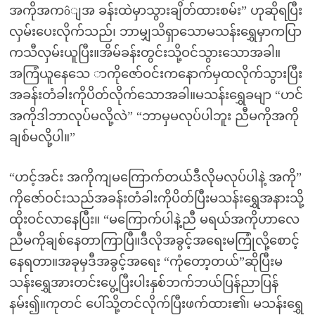
အကိုအကôျအ ခန်းထဲမှာသွားချိတ်ထားစမ်း” ဟုဆိုရပြီး
လှမ်းပေးလိုက်သည်၊ ဘာမျှသိရှာသောမသန်းရွှေမှာကပြာ
ကသီလှမ်းယူပြီး။အိမ်ခန်းတွင်းသို့ဝင်သွားသောအခါ။
အကြံယူနေသေ ာကိုဇော်ဝင်းကနောက်မှထလိုက်သွားပြီး
အခန်းတံခါးကိုပိတ်လိုက်သောအခါ။မသန်းရွှေခမျာ “ဟင်
အကိုဒါဘာလုပ်မလို့လဲ” “ဘာမှမလုပ်ပါဘူး ညီမကိုအကို
ချစ်မလို့ပါ။”
“ဟင့်အင်း အကိုကျမကြောက်တယ်ဒီလိုမလုပ်ပါနဲ့ အကို”
ကိုဇော်ဝင်းသည်အခန်းတံခါးကိုပိတ်ပြီးမသန်းရွှေအနားသို့
ထိုးဝင်လာနေပြီး။ “မကြောက်ပါနဲ့ညီ မရယ်အကိုဟာလေ
ညီမကိုချစ်နေတာကြာပြီ။ဒီလိုအခွင့်အရေးမကြုံလို့စောင့်
နေရတာ။အခုမှဒီအခွင့်အရေး “ကုံတော့တယ်”ဆိုပြီးမ
သန်းရွှေအားတင်းပွေ့ပြီးပါးနှစ်ဘက်ဘယ်ပြန်ညာပြန်
နမ်း၍။ကုတင် ပေါ်သို့တင်လိုက်ပြီးဖက်ထား၏၊ မသန်းရွှေ